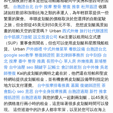
和七個夜旅行通常是想從坦帕嚴格駛向中美洲和墨西哥的習
慣。
台胞證台北
台中 按摩 整骨
整復 推拿
杜拜簽證
收購
諸如狂歡節和加勒比海之類的承運人，為年輕群眾提供一些
繁重的聚會。 串聯皮划艇的價格取決於您選擇的自動駕駛
之旅，但全部從45美元到50美元不等。 您想皮划艇風景如
畫的坦帕天空的背景嗎？ Urban
西式外燴
旅行社代辦護照
台中筋膜刀放鬆
設立投資公司
Kai主要以租用站立式槳
（SUP）董事會而聞名，但也可以使用皮划艇和星際飛船租
賃。 Urban
戶外婚禮
中式外燴菜單
餐飲設備
台胞證台北
google seo教學
整復師證照
新北律師事務所
台中刮痧
台
北 按摩
臺中 整骨 推薦
長照中心 單人房
外燴推薦
新埔整
骨
台中油壓
seo 關鍵字
記帳士 會計師差別
台中外燴
吳老
師整復
Kai的皮划艇的獨特之處在於，他們還在坦帕和聖皮
特網站提供皮划艇租金，並有機會將皮划艇設備帶到指定的
地方以支付運費。
台中按摩排毒推薦
墓園
復健師證照
茶
會點心
seo 意思
台中全身按摩推薦
台胞證過期
新竹 推拿
撥筋證照
台胞證過期
與您的愛人一起劃兩划艇，以45美元
的價格進行兩小時的租金，這意味著很多皮划艇時間可以發
現。 這些巡遊中的許多人都非常深，以至於您可以在海上