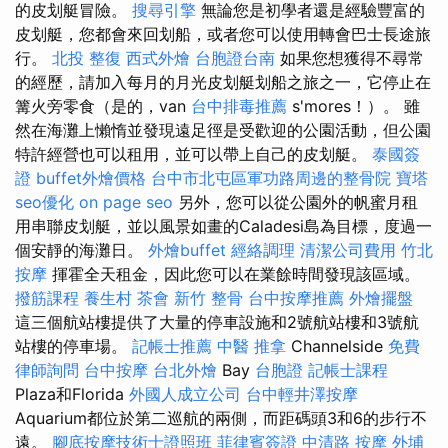
的皮划艇冒險。
搜尋引擎
無論您是初學者還是經驗豐富的
皮划艇，您都會來回划船，或者您可以使用轉會巴士長途旅
行。
北投 整復
西式外燴
台胞證台南
如果您想獲得不尋常
的經歷，請加入每月的月光皮划艇划船之旅之一，它停止在
篝火旁零食（是的，van
台中排毒推薦
s'mores！）。 雖
然在海灘上懶惰並發現遠足徑是受歡迎的公園活動，但公園
特許經營也可以租用，並可以帶上自己的皮划艇。
泰國簽
證
buffet外燴價格
台中市北屯區軍功路周邊的整骨院
寶塔
seo優化
on page seo
另外，您可以從公園外的帆蜜月租
用串聯皮划艇，並以風景如畫的Caladesi島為目標，度過一
個安靜的海灘日。
外燴buffet
經絡調理
清潔公司費用
竹北
按摩
揮霍全天租金，因此您可以在業餘時間發現該區域。
撥筋課程
養生村
茶會
新竹 整骨
台中按摩推薦
外燴擺盤
這三個航站樓提供了大量的停車設施和2號航站樓和3號航
站樓的停車場。
記帳士推薦
中醫 推拿
Channelside
免費
律師詢問
台中按摩
台北外燴
Bay
台胞證
記帳士課程
Plaza和Florida
外國人成立公司
台中輕井澤按摩
Aquarium都位於第二巡航的兩側，而距碼頭3和6的步行不
遠。
腳底按摩技術士證照班
菲律賓簽證
中清路 按摩
外埔