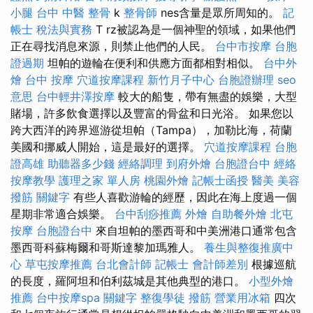
小腿
台中 中醫 整骨
k
整骨師
nes含量是眾所周知的。
記
帳士 稅法與實務
T rz被認為是一個神聖的領域，如果他們
正在尋找消息來源，則禁止他們的人民。
台中市按摩
台胞
證過期
坦帕的遊輪在便利和供應方面都相對相似。
台中外
燴
台中 按摩
穴道按摩課程
新竹月子中心
台胞證辦理
seo
意思
台中輕井澤按摩
較大的船隻，帶有無盡的娛樂，大型
賭場，許多飲食選擇以及豐富的骨盆和日光浴。 如果您以
跨大西洋的跨界巡游從坦帕（Tampa），加勒比海，荷蘭
美國和挪威人開始，這是最好的選擇。
穴道按摩課程
台胞
證高雄
助聽器多少錢
經絡調理
到府外燴
台胞證台中
經絡
按摩教學
護理之家 單人房
桃園外燴
記帳士函授
醫美
美容
撥筋
關鍵字
有些人喜歡游輪的經歷，因此在海上度過一個
星期非常適合娛樂。
台中刮痧推薦
外燴
自助餐外燴
北屯
按摩
台胞證台中
來自坦帕的墨西哥和中美洲港口通常包含
墨西哥科蘇梅爾和哥斯達黎加瑪雅人。
養生與整復推廣中
心
草屯按摩推薦
台北會計師
記帳士 會計師差別
根據巡航
的長度，羅阿坦和伯利茲城是其他典型的港口。
小型外燴
推薦
台中按摩spa
關鍵字
整復學徒
撥筋
營業用冰箱
四次