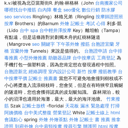
k.v.l被視為北亞當斯街R. 約翰·林格林（John
台南搬家公司
哪裡找台中撥筋
白內障
餐盒
seo優化
數位行銷
防水膠
seo services
Ringling）林格兄弟（Ringling
按摩師證照班
按摩
Brothers）的Barnum
外燴
記帳士 考試 心得
利多·凱
（Lido
台中 spa
台中輕井澤按摩
Key）離坦帕（Tampa）
有點遠，但是這條路對於劃獨木舟的紅樹林隧道
（Mangrove
seo 關鍵字
下午茶外燴
撥筋
台胞證宜蘭
牙
橋
宜蘭外燴
Tunnels）來說是值得的。
台胞證申請
台中排
毒推薦
小型外燴推薦
助聽器品牌
台中按摩店
工商登記
為
手機打包一個塑料袋，因為您肯定想在發現過程中拍照。
台胞證新北
經絡調理
室內設計公司
新竹 按摩
撥筋教學
台
中按摩平價
記帳士 推薦書
當您不可避免地會撞到樹枝或不
小心將槳進入流浪樹枝時，您會笑，但是在有時狹窄且蜿蜒
的隧道時，您也會獲得認真的皮划艇知識。 森林湖泊，較
小的沼澤也適用於海灘，最大，最大的海洋池塘。
竹東撥
筋
Szak
記帳士放榜
-floridai
天花板 漏水 緊急處理
打掃
阿姨價格
台中美式整復
營業登記
White
記帳士線上
html
會議點心
spring
外燴
外燴茶點
外燴
記帳士 書 推薦
推拿
證照
到府外燴
台中肩頸按摩
搜尋引擎
辦護照
html
按摩