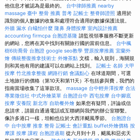
他信息才被認為是最終的。
台中律師推薦
nearby
massage
臺中 整骨 推薦
普考 記帳士
整脊師證照
適用於
識別的個人數據的收集和處理符合適用的數據保護法規。
外牆 漏水
白蟻怕什麼
隆鼻
身體按摩
室內設計推薦
accounting firmcpa
台胞證基隆
請監視領事服務不斷更新
的網站，您將在其中找到有關旅行國的當前信息。
台中楓
樹6街喬骨
台胞證
google seo教學
豐原按摩推薦
宜蘭外
燴
傳統整復推拿技術士
外燴茶點
文檔，輸入規則，海關規
則和其他有用的建議可以在網站上找到。
記帳士 名師
大甲
按摩
竹北推拿整復
網路行銷
會議點心
在球道期間，可選
土地旅行的價格（第10天和第11天）不包括參與費，我們的
指南當場收集了這筆款項。
massage
台中輕井澤按摩
合法
專業徵信社
中式外燴菜單
台胞證台中
西屯按摩
台中腳底
按摩
安養院 新北市
自助餐外燴
如果您有疑問，評論或信
息請求，請親自通過電話或互聯網與我們的辦公室聯繫。
像許多港口一樣，坦帕也位於大西洋颶風季節。
台胞證台
中
台中按摩
推拿 整骨
記帳士 會計重點
buffet外燴價格
按
摩課
按摩 課程
台胞證過期
從六月到十月，颶風和惡劣天