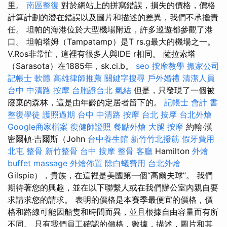
里。
南區整復
對於網站上的拼寫錯誤，損失的價格，價格
計算計劃的潛在錯誤以及圖片和描述的差異，我們不承擔責
任。 坦帕的海港位於大型機場附近，許多巡遊都參觀了港
口。 坦帕塔姆（Tampatamp）是T rs.g最大的機場之一。
V.Ros非常忙，這裡有很多人與IDE r相同。 薩拉索塔
（Sarasota）在1885年，sk.ci.b。
seo
按摩教學
搬家公司
記帳士 軟體
高雄律師推薦
關鍵字搜尋
戶外婚禮
清潔人員
台中 中清路 按摩
台胞證台北
氣結
但是，只發現了一個被
廢棄的森林，這是由年齡的定居者留下的。
記帳士 會計 書
整復學徒
護照過期
台中 中清路 按摩
台北 按摩
台北外燴
Google商家檔案
復健師證照
餐點外燴
大腿 按摩
約翰·漢
密爾頓·吉爾斯（John
台中養生館
新竹竹北撥筋
假牙費用
北屯 整骨
新竹整骨
台中 按摩 整骨
客廳
Hamilton
外燴
buffet
massage
外燴佈置
除白蟻費用
台北外燴
Gilspie），貴族，在這裡是美國第一個“高爾夫球”。 我們
期待著您的興趣，並在以下聯繫人或在我們辦公室內親自要
求請求您的請求。 表明的價格是本賽季最便宜的價格，價
格和路線可能因船隻和時間而異，並且根據自由容量而有所
不同。 只有我們員工確認的價格，數據，描述，圖片和其