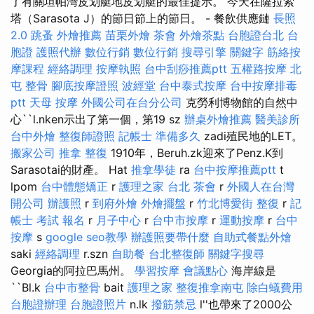
了有關坦帕灣皮划艇地皮划艇的最佳提示。 今天在薩拉索
塔（Sarasota J）的節日節上的節日。 - 餐飲供應鏈
長照
2.0
跳蚤
外燴推薦
苗栗外燴
茶會
外燴茶點
台胞證台北
台
胞證
護照代辦
數位行銷
數位行銷
搜尋引擎
關鍵字
筋絡按
摩課程
經絡調理
按摩執照
台中刮痧推薦ptt
五權路按摩
北
屯 整骨
腳底按摩證照
波經堂
台中泰式按摩
台中按摩排毒
ptt
天母 按摩
外國公司在台分公司
克勞利博物館的自然中
心``l.nken示出了第一個，第19 sz
辦桌外燴推薦
醫美診所
台中外燴
整復師證照
記帳士 準備多久
zadi殖民地的LET。
搬家公司
推拿 整復
1910年，Beruh.zk迎來了Penz.K到
Sarasotai的財產。 Hat
推拿學徒
ra
台中按摩推薦ptt
t
lpom
台中體態矯正
r
護理之家 台北
茶會
r
外國人在台灣
開公司
辦護照
r
到府外燴
外燴擺盤
r
竹北博愛街 整復
r
記
帳士 考試 報名
r
月子中心
r
台中市按摩
r
運動按摩
r
台中
按摩
s
google seo教學
辦護照要帶什麼
自助式餐點外燴
saki
經絡調理
r.szn
自助餐
台北整復師
關鍵字搜尋
Georgia的阿拉巴馬州。
學習按摩
會議點心
海岸線是
``Bl.k
台中市整骨
bait
護理之家
整復推拿南屯
除白蟻費用
台胞證辦理
台胞證照片
n.lk
撥筋禁忌
l''也帶來了2000公