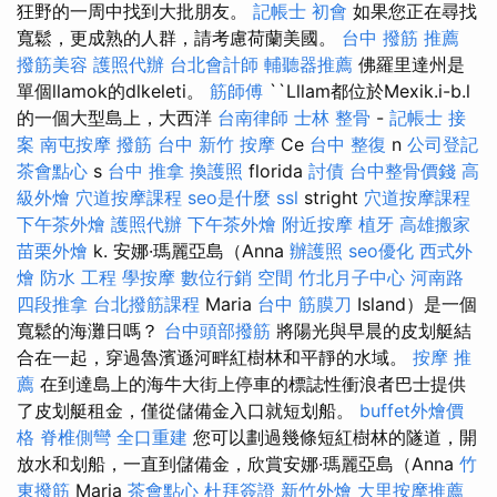
狂野的一周中找到大批朋友。
記帳士 初會
如果您正在尋找
寬鬆，更成熟的人群，請考慮荷蘭美國。
台中 撥筋 推薦
撥筋美容
護照代辦
台北會計師
輔聽器推薦
佛羅里達州是
單個llamok的dlkeleti。
筋師傅
``Lllam都位於Mexik.i-b.l
的一個大型島上，大西洋
台南律師
士林 整骨
-
記帳士 接
案
南屯按摩
撥筋 台中
新竹 按摩
Ce
台中 整復
n
公司登記
茶會點心
s
台中 推拿
換護照
florida
討債
台中整骨價錢
高
級外燴
穴道按摩課程
seo是什麼
ssl
stright
穴道按摩課程
下午茶外燴
護照代辦
下午茶外燴
附近按摩
植牙
高雄搬家
苗栗外燴
k. 安娜·瑪麗亞島（Anna
辦護照
seo優化
西式外
燴
防水 工程
學按摩
數位行銷
空間
竹北月子中心
河南路
四段推拿
台北撥筋課程
Maria
台中 筋膜刀
Island）是一個
寬鬆的海灘日嗎？
台中頭部撥筋
將陽光與早晨的皮划艇結
合在一起，穿過魯濱遜河畔紅樹林和平靜的水域。
按摩 推
薦
在到達島上的海牛大街上停車的標誌性衝浪者巴士提供
了皮划艇租金，僅從儲備金入口就短划船。
buffet外燴價
格
脊椎側彎
全口重建
您可以劃過幾條短紅樹林的隧道，開
放水和划船，一直到儲備金，欣賞安娜·瑪麗亞島（Anna
竹
東撥筋
Maria
茶會點心
杜拜簽證
新竹外燴
大里按摩推薦