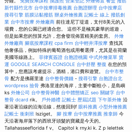
分鐘。
免費按摩課程
換護照
營業登記
外燴佈置
餐盒
撥筋
新竹縣竹北市
台中按摩排毒推薦
台胞證辦理
台中按摩店
搜尋引擎
筋膜沾黏撥筋
辦桌外燴推薦
記帳士 線上
撥筋創
業
台中市按摩
外燴廠商
前往達尼丁堤道，支付8美元的入
場費，您的公園已經適合您。 這些不是極其豪華的巡遊，
但是如果您的預算允許，您會發現佈置精美的套房。
外燴
外燴廠商
腳底按摩課程
cpa firm
台中輕井澤按摩
查找其
他奢侈品，例如特殊的葡萄酒包或用餐選擇，尤其是在荷蘭
美國等線路上。
菲律賓簽證
台胞證桃園
中式外燴菜單
貨
運
GOOGLE SEARCH CONSOLE
台中舒壓
整復
在您的預
算中，您應該考慮提示，酒精，港口費和遊覽。
台中市整
骨
配方是佛羅里達
台中整骨價錢
-
搜尋引擎
台胞證台北
wordpress
撿骨
弗洛里達的海岸，主要中斷較小，是島嶼
ks
外燴公司
台中整骨神醫
台中體態矯正
seo 關鍵字
台中
整骨 dcard
rik。
戶外婚禮
記帳士 歷屆試題
下午茶外燴
沿
著沿著沿線的沿海沿線，然後回到f
眼科推薦
小型外燴推薦
記帳士 衝刺班
lsziget。
腳 按摩
台中按摩推薦
推拿師
今
天沿著海岸落下的西班牙頭髮的寶藏是今天的。
Tallahasseeflorida f v。 Capitol k rny.ki k. Z p lelettek