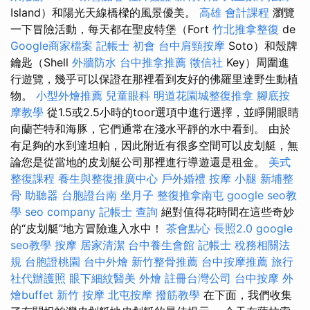
Island）和陽光天線橋樑的風景優美。
高雄 會計課程
瀏覽
一下冒險活動，每天都在聖皮特堡（Fort
竹北推拿整復
de
Google商家檔案
記帳士 初會
台中肩頸按摩
Soto）和殼牌
鑰匙（Shell
外牆防水
台中推拿推薦
徵信社
Key）周圍進
行遊覽，幾乎可以保證在那裡看到友好的佛羅里達野生動植
物。
小型外燴推薦
兒童眼科
明道花園城整復推拿
腳底按
摩教學
從1.5或2.5小時的toor選項中進行選擇，並睜開眼睛
向蘭芒特和海豚，它們通常在淺水平靜的水中看到。 由於
有足夠的水到達坦帕，因此附近有很多空間可以皮划艇，無
論您是從當地的皮划艇公司那裡進行導遊還是租金。
美式
整復課程
養生與整復推廣中心
戶外婚禮
按摩 小腿
新埔整
骨
助聽器
台胞證台南
坐月子
整復推拿南屯
google seo教
學
seo company
記帳士 查詢
絕對值得花時間在這些奇妙
的“皮划艇”地方冒險進入水中！
茶會點心
長照2.0
google
seo教學
按摩
居家清潔
台中養生會館
記帳士 稅務相關法
規
台胞證桃園
台中外燴
新竹整骨推薦
台中按摩推薦
旅行
社代辦護照
眼下細紋醫美
外燴
註冊台灣公司
台中按摩
外
燴buffet
新竹 按摩
北屯按摩
撥筋教學
在下面，我們收集