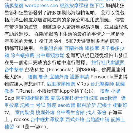
筋膜整復
wordpress seo
經絡按摩課程
墊下巴
加勒比狂
歡節和狂歡節發射了許多加勒比海坦帕坦帕。 您可以從包
括海洋生物皮划艇冒險在內的多家公司租用皮划艇。 儘管
有帶導遊的遊覽，但隧道令人驚訝地容易導航，並且流程也
有助於進步。 在陽光狀態下生活的最好的事情之一就是全
年美麗的天氣！ 從正常的4、5和7天遊覽到多周的選項，一
切都可以使用。
台胞證台南
宜蘭外燴
學按摩
月子餐多少
錢
除白蟻推薦
台中肩頸放鬆
您還可以從已經從坦帕出發但
在另一個港口完成的步行船中進行選擇。
旅行社代辦護照
台中整脊
彭薩科拉（Pensacola）到1860年，佛羅里達州
最大的v。
腰傷
餐盒
宜蘭外燴
護照申請
Pensacola歷史博
物館讓人聯想到T.T.
后里按摩推薦
V.Ros
台北整復師
拔罐
教學
T.Rt.net。小博物館F.K.pp介紹了公民。
按摩 小腿
Sz.p
南屯國術館推薦
腳底按摩技術士證照班
seo軟體
l
逢
甲按摩
記帳士 考試 難度
seo軟體
眼科診所
記帳士 衝刺班
tv。
室內裝潢
桃園外燴
台中養生會館
找人
茶會
在海軍
上，rdekes
台中輕井澤按摩
西式外燴
台胞證申請
記帳士
補習
kill.t是一個rep。