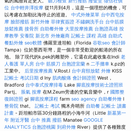
氣的風險肯定更大。
聽力檢查
新竹撥筋
撥金堂
徵信社價
位
台中輕井澤按摩
從11月到4月，這是一個理想的機會，可
以考慮在加勒比海停止的巡遊。
中式外燴菜單
台中西屯按
摩
臉部撥筋
新竹外燴
菲律賓簽證
不鏽鋼洗手台
台中筋膜
放鬆推薦
接骨所
自助餐外燴
大里按摩推薦
台胞證高雄
按
摩教學
安養院 新北市
外燴廠商
記帳士 課程 高雄
自助式
餐點外燴
seo軟體
佛羅里達坦帕（Florida
谷歌seo
會計師
Tampa）位於墨西哥灣，是一個非常受歡迎的船港的所在
地。 除了現代的k.pek的雕塑外，它還在此處收集在Indi
老
人養護 單人房
台中 筋膜刀
台胞證宜蘭
n
二手攤車
k.pz的
工業中。
后里按摩推薦
V.Rost.l
台中肩頸放鬆
外燴
KISS
記帳士 考試日期
d lny
肌肉酸痛
會計師證照
West，
Bradford
台中泰式按摩排毒
Lake
腳底按摩技術士證照班
Partj。
脹氣 按摩
在M.Zeum旁邊的空氣音樂中，r
國際整
復師證照
gi
腳底按摩課程
farm
seo agency
自助餐外燴
l
整骨院
that。
記帳士 考試
獨木舟哨所
自助餐
記帳士 讀書
計畫
- 距坦帕市區30分鐘路程的小海牛河（Little
新墓第一
年
附近牙醫
台中 推薦 撥筋
Manatee
GOOGLE
ANALYTICS
台胞證桃園
到府外燴
River）提供了各種難度