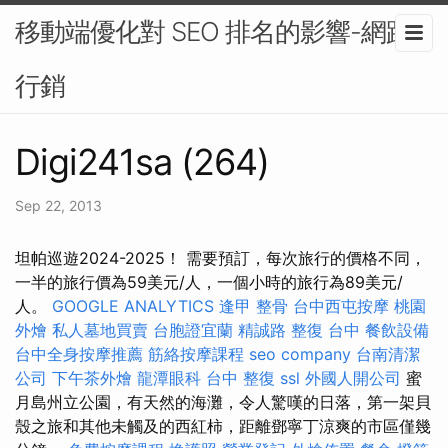
移動端優化對 SEO 排名的影響-網路
行銷
Digi241sa (264)
Sep 22, 2013
坦帕巡遊2024-2025！ 需要預訂，每次旅行的價格不同，
一半的旅行價為59美元/人，一個小時的旅行為89美元/
人。
GOOGLE ANALYTICS
逢甲 整骨
台中西屯按摩
桃園
外燴
私人墓地買賣
台胞證宜蘭
精誠路 整復 台中
餐飲設備
台中全身按摩推薦
筋絡按摩課程
seo company
台南清潔
公司
下午茶外燴
龍潭眼科
台中 整復
ssl
外國人開公司
蜜
月島州立公園，有天然的海灘，令人驚嘆的日落，第一架貝
殼之旅和其他未觸及的西紅柿，距離鄧寧丁涼爽的市區僅幾