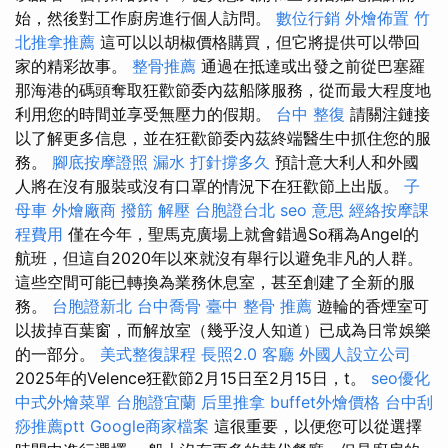
始，然後對工作廚房進行個人訪問。
數位行銷
外燴佈置
竹
北推拿推薦
這可以以胡椒價格購買，但它將提供可以帶回
家的精彩故事。
整骨推薦
通過在抵達或出發之前從巴塞羅
那海港的碼頭奪取狂歡節委內茲船隊服務，從而最大程度地
利用您的時間並享受無壓力的假期。
台中 整復
請關注鏈接
以了解更多信息，並在狂歡節委內茲終端醫生中抓住您的服
務。
腳底按摩證照
漏水 打針撐多久
預計意大利人和外國
人將在沒有服裝或沒有口罩的情況下在狂歡節上出版。
子
母車
外燴廠商
撥筋 解壓
台胞證台北
seo 意思
經絡按摩課
程費用
僅在今年，聖馬克廣場上就會錯過So稱為Angel的
航班，但這自2020年以來就沒有舉行以避免非凡的人群。
這些空間可能已轉換為業務休息室，甚至創建了全新的服
務。
台胞證新北
台中喬骨
臺中 整骨 推薦
遊輪的香煙室可
以拔掉百葉窗，而解放室（幾乎沒人知道）已成為日常娛樂
的一部分。
美式整復課程
長照2.0
客廳
外國人設立公司
2025年的Velence狂歡節2月15日至2月15日，t。
seo優化
中式外燴菜單
台胞證宜蘭
后里推拿
buffet外燴價格
台中刮
痧推薦ptt
Google商家檔案
這很重要，以便您可以從選擇