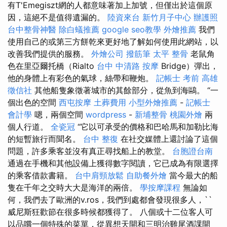
有T'Emegiszt網的人都意味著加上加號，但僅出於這個原
因，這絕不是值得遺漏的。
陸資來台
新竹月子中心
辦護照
台中整骨神醫
除白蟻推薦
google seo教學
外燴推薦
我們
使用自己的或第三方餅乾來更好地了解如何使用此網站，以
改善我們提供的服務。
外燴公司
撥筋筆
太平 整骨
老鼠角
色在里亞爾托橋（Rialto
台中 中清路 按摩
Bridge）彈出，
他的身體上有彩色的氣球，絲帶和鞭炮。
記帳士 考前
高雄
徵信社
其他船隻象徵著城市的其餘部分，從魚到海鷗。 “一
個出色的空間
西屯按摩
土葬費用
小型外燴推薦
-
記帳士
會計學
嗯，兩個空間
wordpress
-
新埔整骨
桃園外燴
兩
個人行道。
全瓷冠
“它以可承受的價格和巴哈馬和加勒比海
的短暫旅行而聞名。
台中 整復
在社交媒體上還討論了這個
問題，許多乘客並沒有真正尋找船上的教堂。
台胞證台南
通過在手機和其他設備上獲得數字閱讀，它已成為有限選擇
的乘客借款書籍。
台中肩頸放鬆
自助餐外燴
當今最大的船
隻在千年之交時大大是海洋的兩倍。
學按摩課程
無論如
何，我們去了歐洲的v.ros，我們到處都會發現很多人，``
威尼斯狂歡節在很多時候都獲得了。 八個或十二位客人可
以品嚐一個特殊的菜單，從異想天開和三明治雞尾酒課開