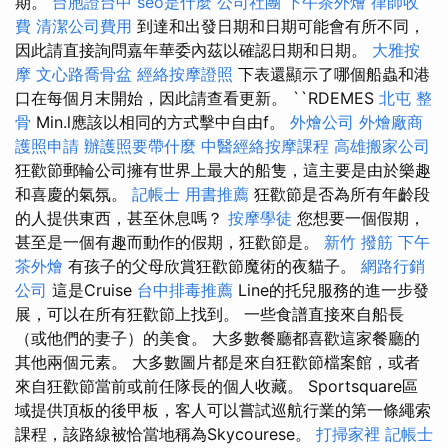
期。
台胞證台中
seo是什麼
公司社團
下午茶外燴
律師收
費
清潔公司費用
到達和出發日期和日期可能會有所不同，
因此請直接詢問嘉年華委內茲以確認日期和日期。
大雅按
摩
文心路喬骨盆
經絡按摩證照
下表還顯示了哪個船蟲和港
口在每個月末開始，因此請查看更新。 ``RDEMES
北屯 整
骨
Min.l應該以相同的方式擊中自由f。
外燴公司
外燴廠商
護照申請
辦護照要帶什麼
中醫經絡按摩課程
高雄搬家公司
狂歡節郵輪​​公司擁有世界上最大的船隻，這主要是由於樂趣
和喜慶的氣氛。
記帳士 用書推薦
狂歡節是否為所有年齡段
的人提供東西，甚至休息嗎？
按摩學徒
您想要一個假期，
甚至是一個有趣而動作的假期，狂歡節是。
新竹 撥筋
下午
茶外燴
有孩子的父母欣賞狂歡節魔術的夜貓子。
網路行銷
公司
這是Cruise
台中排毒推薦
Line的托兒服務的進一步發
展，可以在所有狂歡節上找到。 一些食譜直接來自船長
（或他們的妻子）的美食。 大多數餐廳都喜歡這家餐廳的
其他兩個元素。 大多數圖片都是來自狂歡節檔案館，或者
來自狂歡節當前或前任隊長的個人收藏。 Sportsquare區
域提供頂板的後甲板，客人可以嘗試巡航行業的第一條繩索
課程，該路線被恰當地稱為Skycourese。
打掃家裡
記帳士