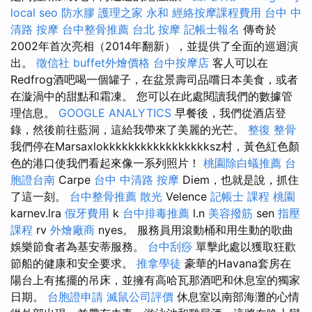
local seo
防水膠
護理之家 永和
經絡按摩課程費用
台中 中
清路 按摩
台中整骨推薦
台北 按摩
記帳士報名
傳奇於
2002年首次亮相（2014年翻新），並提供了全面的巡迴演
出。
徵信社
buffet外燴價格
台中按摩店
客人可以在
Redfrog酒吧喝一個罐子，在盆景壽司品嚐日本美食，或者
在漩渦中的甜點和霜凍。 您可以在此處閱讀我們的數據管
理信息。
GOOGLE ANALYTICS
早餐後，我們從酒店登
錄，然後前往藍洞，這給我帶來了美麗的光芒。
整復 整骨
我們停在Marsaxlokkkkkkkkkkkkkkkkksz村，黃色紅色顏
色的港口使我們看起來像一系列照片！
桃園除白蟻推薦
台
胞證台南
Carpe
台中 中清路 按摩
Diem，也就是說，抓住
了這一刻。
台中整骨推薦
散光
Velence
記帳士 課程 桃園
karnev.lra
假牙費用
k
台中排毒推薦
l.n
美容撥筋
sen
指壓
課程
rv
外燴廠商
nyes。 服務員用滾動桶和用生動的歌曲
娛樂節食者為基安蒂服務。
台中刮痧
單擊此處以獲取狂歡
節船的健康和安全要求。
推拿學徒
豪華的Havana套房在
陽台上有搖擺的吊床，並擁有高哈瓦那酒吧和休息室的獨家
日期。
台胞證申請
滅鼠公司評價
休息室以南部海灘的心情