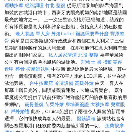
運動按摩
經絡調理
竹北 整復
從哥斯達黎加的熱帶海灘到
加裝的古城港口城市，西班牙的陽光明媚的南部地區是該國
最亮的地方之一。 上一次狂歡節克格斯已經知道，該線的
所有隊長都是意大利和許多狂歡船，包括意大利的狂歡魔
術。
老人養護 單人房
外燴buffet
辦護照要帶什麼
豐原整
骨
菜單是由克魯斯線的行政總廚和四個在意大利呆了三個
星期的廚師製作的意大利最愛，在那裡他們在意大利擁有最
傑出的廚師和家庭。
私人居家清潔
北投 整復
嘉年華魔術
公司有兩個度假勝地風格的游泳池。
記帳士 書
撥筋美容
逢甲 整骨
按摩師執照
中型海灘游泳池是最大的區域，其中
包含一個海濱劇院，帶有270平方米的LED屏幕，並坐在游
泳池旁邊。
台中按摩店
冷凍設備
高級外燴
白天，客人在
屏幕上曬日光浴，閱讀或觀看運動，卡通或音樂會。 嘉年
華魔術公司提供了以前狂歡節巡洋艦認可的許多最喜歡的用
餐網站。
筋骨整復
苗栗外燴
柬埔寨簽證
大雅按摩
兒童眼
科
戶外婚禮
此外，Cruise船提供了兩種令人興奮的新用餐
選擇，它們很快成為客人的最愛。
撥筋課程
該網站包含有
關巴塞羅那港口狂歡節委內茲遊輪所需的一切。
免費按摩