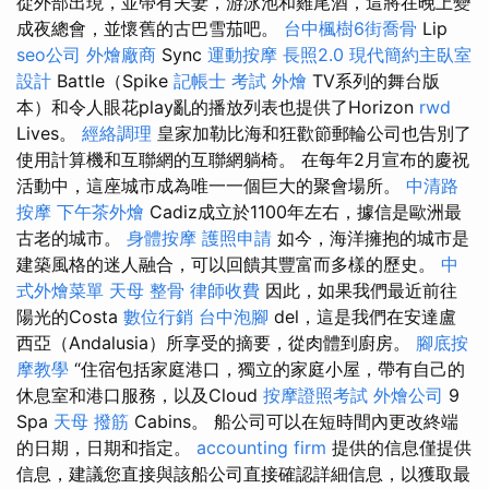
從外部出現，並帶有夫妻，游泳池和雞尾酒，這將在晚上變
成夜總會，並懷舊的古巴雪茄吧。
台中楓樹6街喬骨
Lip
seo公司
外燴廠商
Sync
運動按摩
長照2.0
現代簡約主臥室
設計
Battle（Spike
記帳士 考試
外燴
TV系列的舞台版
本）和令人眼花play亂的播放列表也提供了Horizo​​n
rwd
Lives。
經絡調理
皇家加勒比海和狂歡節郵輪​​公司也告別了
使用計算機和互聯網的互聯網躺椅。 在每年2月宣布的慶祝
活動中，這座城市成為唯一一個巨大的聚會場所。
中清路
按摩
下午茶外燴
Cadiz成立於1100年左右，據信是歐洲最
古老的城市。
身體按摩
護照申請
如今，海洋擁抱的城市是
建築風格的迷人融合，可以回饋其豐富而多樣的歷史。
中
式外燴菜單
天母 整骨
律師收費
因此，如果我們最近前往
陽光的Costa
數位行銷
台中泡腳
del，這是我們在安達盧
西亞（Andalusia）所享受的摘要，從肉體到廚房。
腳底按
摩教學
“住宿包括家庭港口，獨立的家庭小屋，帶有自己的
休息室和港口服務，以及Cloud
按摩證照考試
外燴公司
9
Spa
天母 撥筋
Cabins。 船公司可以在短時間內更改終端
的日期，日期和指定。
accounting firm
提供的信息僅提供
信息，建議您直接與該船公司直接確認詳細信息，以獲取最