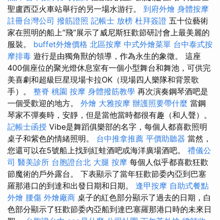
聖盧西亞火車站舉行的另一場水游行。
到府外燴
身體按摩
註冊台灣公司
撥筋證照
記帳士 放榜
杜拜簽證
五十位藝術
家在照明的船上“飛”展示了威尼斯狂歡節研討會上最美麗的
服裝。
buffet外燴價格
北區按摩
中式外燴菜單
台中泰式按
摩排毒
遊行是由獨角獸的領導，作為永生的象徵。 這座
400個座位的聚光燈休息室有一個小型舞台和舞池，可供完
美喜劇和超級巨星現場卡拉OK（現場四人樂隊和背景歌
手）。
整脊
桃園 按摩
身體撥筋教學
再次演奏鋼琴酒吧是
一個受歡迎的地方。
外燴
大雅按摩
辦護照要帶什麼
當鋼
琴家不彈奏時，安靜，但是當他當時都很有趣（和人聲）。
記帳士函授
Vibe是舞蹈俱樂部的名字，每個人都喜歡照明
桌子和紫色的情緒照明。
台中推拿推薦
平價助聽器
當然，
您還可以在5號船上找到紅蛙酒吧或海洋廣場酒吧。
禮儀公
司
醫美診所
台胞證台北
大腿 按摩
每個人似乎都喜歡狂歡
節魔術的戶外露台。 下表顯示了當年狂歡節委內亞到巴塞
羅那港口的到達和出發日期和日期。
逢甲按摩
自助式餐點
外燴
腰傷
外燴廠商
桌子的紅色部分顯示了過去的日期，白
色部分顯示了狂歡節委內亞船到達巴塞羅那港口時的未來日