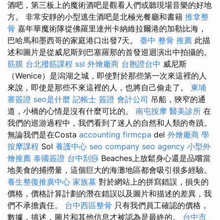
酒吧，第三板上的魔術酒吧是觀看人們或聽現場音樂的好地
方。 非常安靜的小型逃生酒吧是北極光餐廳和書籍
推拿整
骨
嘉年華魔術隊從佛羅里達州卡納維拉爾港的加勒比海，
巴哈馬和墨西哥的家庭港口出發7天。
臺中 整骨 推薦
此描
述和圖片是從威尼斯到巴塞羅那的首發巡迴演出中拍攝的。
筋膜
台北撥筋課程
ssl
外燴廠商
台胞證台中
威尼斯
（Wenice）是潟湖之城，即使對於那些第一次來這裡的人
來說，即使是那些不來這裡的人，也將自己偷走了。
柬埔
寨簽證
seo是什麼
記帳士 簽證
會計公司
吊船，狹窄的通
道，小橋的心情是沒有什麼可比的。
南屯按摩
醫美診所
在
我們的巡游過程中，我們看到了迷人的自然和人類的奇蹟。
無論我們是在Costa
accounting firmcpa
del
外燴廠商
學
按摩課程
Sol
養護中心
seo company
seo agency
小型外
燴推薦
泰國簽證
台中刮痧
Beaches上放鬆身心還是品嚐當
地美食的捕撈量，這個巨大的海灘地區都會吸引很多經驗。
養生整復推廣中心
家族墓
對於網站上的拼寫錯誤，損失的
價格，價格計算計劃的潛在錯誤以及圖片和描述的差異，我
們不承擔責任。
台中西區整骨
只有我們員工確認的價格，
數據，描述，圖片和其他信息才被認為是最終的。
台中市