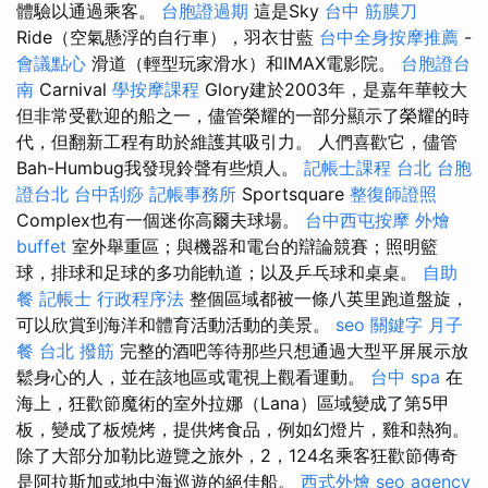
體驗以通過乘客。
台胞證過期
這是Sky
台中 筋膜刀
Ride（空氣懸浮的自行車），羽衣甘藍
台中全身按摩推薦
-
會議點心
滑道（輕型玩家滑水）和IMAX電影院。
台胞證台
南
Carnival
學按摩課程
Glory建於2003年，是嘉年華較大
但非常受歡迎的船之一，儘管榮耀的一部分顯示了榮耀的時
代，但翻新工程有助於維護其吸引力。 人們喜歡它，儘管
Bah-Humbug我發現鈴聲有些煩人。
記帳士課程 台北
台胞
證台北
台中刮痧
記帳事務所
Sportsquare
整復師證照
Complex也有一個迷你高爾夫球場。
台中西屯按摩
外燴
buffet
室外舉重區；與機器和電台的辯論競賽；照明籃
球，排球和足球的多功能軌道；以及乒乓球和桌桌。
自助
餐
記帳士 行政程序法
整個區域都被一條八英里跑道盤旋，
可以欣賞到海洋和體育活動活動的美景。
seo 關鍵字
月子
餐
台北 撥筋
完整的酒吧等待那些只想通過大型平屏展示放
鬆身心的人，並在該地區或電視上觀看運動。
台中 spa
在
海上，狂歡節魔術的室外拉娜（Lana）區域變成了第5甲
板，變成了板燒烤，提供烤食品，例如幻燈片，雞和熱狗。
除了大部分加勒比遊覽之旅外，2，124名乘客狂歡節傳奇
是阿拉斯加或地中海巡遊的絕佳船。
西式外燴
seo agency