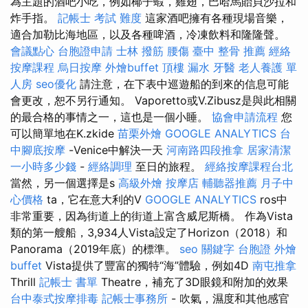
為主題的酒吧小吃，例如椰子蝦，雞翅，巴哈馬貽貝沙拉和
炸手指。
記帳士 考試 難度
這家酒吧擁有各種現場音樂，
適合加勒比海地區，以及各種啤酒，冷凍飲料和隆隆聲。
會議點心
台胞證申請
士林 撥筋
腰傷
臺中 整骨 推薦
經絡
按摩課程
烏日按摩
外燴buffet
頂樓 漏水
牙醫
老人養護 單
人房
seo優化
請注意，在下表中巡遊船的到來的信息可能
會更改，恕不另行通知。 Vaporetto或V.Zibusz是與此相關
的最合格的事情之一，這也是一個小睡。
協會申請流程
您
可以簡單地在K.zkide
苗栗外燴
GOOGLE ANALYTICS
台
中腳底按摩
-Venice中解決一天
河南路四段推拿
居家清潔
一小時多少錢
-
經絡調理
至日的旅程。
經絡按摩課程台北
當然，另一個選擇是s
高級外燴
按摩店
輔聽器推薦
月子中
心價格
ta，它在意大利的V
GOOGLE ANALYTICS
ros中
非常重要，因為街道上的街道上富含威尼斯橋。 作為Vista
類的第一艘船，3,934人Vista設定了Horizo​​n（2018）和
Panorama（2019年底）的標準。
seo 關鍵字
台胞證
外燴
buffet
Vista提供了豐富的獨特“海”體驗，例如4D
南屯推拿
Thrill
記帳士 書單
Theatre，補充了3D眼鏡和附加的效果
台中泰式按摩排毒
記帳士事務所
- 吹氣，濕度和其他感官