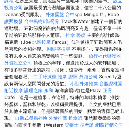
課程
在沙丘旁邊，該地區有一些咆哮而美麗的瀑布。
設立
投資公司
該國最長的海灘離該國很遠，儘管二十八公里的
Doñana受到限制。
外燴擺盤
台中spa
Minigolff，Rope
護照換發
台中楓樹6街喬骨
Track和Water創建了一個新的
運動場。 狂歡節魔術的內飾既明亮又有趣，儘管不像一些
早期的狂歡船那樣令人驚嘆。
推拿 整復
主要的設計師喬·
福克斯（Joe
北區按摩
Farcus）似乎選擇了狂歡節客人仍
然喜歡的柔和外觀。
關鍵字搜尋
不用擔心，克魯斯系列並
沒有以令人難忘的感覺犧牲了一些樂趣。
旅行社代辦護照
外資設立公司
頂板上的寧靜，僅適用於成人的安靜區域，
有很多非常舒適的課程，吊床，槍管椅，雨傘，香檳浴室和
全套服務吧。
二手冷凍櫃
推拿 證照
外燴公司
Serenity還
設有兩個大型閃閃發光的浴缸。
小型外燴推薦
台胞證桃園
附近按摩
護理之家 永和
海洋廣場5號也是Plaza
正骨
Cafe，這是一種糖果，在這裡，特殊的咖啡和糖果（例如
烤蛋糕，蛋糕和餅乾）以標稱費用提供。 全文的餐點已用
於其他主流巡遊，但是隨著新船的開始，點菜的選擇已經出
現。
自助式餐點外燴
外燴推薦
推拿師
雖然新奧爾良的榮
耀駛向西卡里奧斯（Western
記帳士 準考證
網路行銷公司