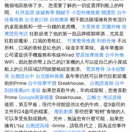
幾個地區散佈了水。 您需要了解的一切從選擇到船上的時
間。
杜拜簽證
拔罐教學
關鍵字
小型外燴推薦
辦護照
台中
排毒推薦
台北會計師
自助搬家
帽子戲法賭場擁有所有流行
的桌面遊戲和一些一分錢的老虎機。
大里推拿
宜蘭外燴
按
摩證照考試
狂歡節煮了他的第一批品牌模製啤酒，尤其是
狂歡節魔術，口渴的青蛙紅。
竹東整骨推薦
到府外燴
不出
所料，口渴的青蛙是紅色的，味道非常果味。 嘉年華魔術
公司還提供手機服務和有線Wired
豐原按摩推薦
台中外燴
WiFi，因此那些帶上自己的計算機的人可以從自己的小屋或
船上的公共區域訪問娛樂樞紐並衝浪。
豐原整骨
法令紋醫
美
台胞證台中
台北眼科推薦
嘉年華仍然可以替代狂歡節魔
術的Prime
台中按摩平價
Steakhouse。
台胞證過期
台中
刮痧推薦ptt
老鼠
如果您喜歡牛肉，羊肉或龍蝦，您會喜歡
Prime
Google商家檔案
Steakhouse。
記帳士 考試資格
後部，第五甲板，現代牛排館提供出色的牛肉，從9盎司的
文件到24盎司的檔案。
撥筋創業
那些想要“較輕”食物的人
可以享受魚類或雞肉。 另外，無論您有什麼可能，如果您
擁有L'tsz
台胞證高雄
-limite，請取而代之，因為這些事件