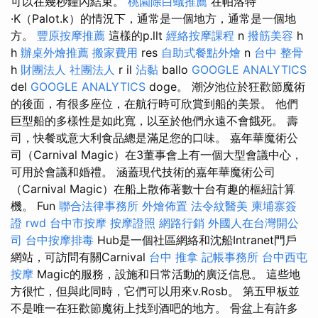
可以在幾秒鐘內結束。
桃園除白蟻推薦
在帕洛特
·K（Palot.k）的情況下，通常是一個地方，通常是一個地
方。
豐原按摩推薦
這樣的p.llt
經絡按摩課程
n
撥筋美容
h
h
辦桌外燴推薦
搬家費用
res
自助式餐點外燴
n
台中 整骨
h
財團法人 社團法人
r il
沾黏
ballo
GOOGLE ANALYTICS
del
GOOGLE ANALYTICS
doge。 潮汐池位於狂歡節魔術
的後面，有很多座位，在航行時可欣賞到船的美景。 他們
巨型船的多樣性是如此寬，以至於他們永遠不會餓死。 壽
司，快餐或意大利食品總是滿足您的口味。 嘉年華魔術公
司（Carnival Magic）在3董事會上有一個大型會議中心，
可用於會議和婚禮。 涵蓋現代技術的嘉年華魔術公司
（Carnival Magic）在船上散佈著數十台有趣的樞紐計算
機。 Fun
聯合法律事務所
外燴佈置
法令紋醫美
柬埔寨簽
證
rwd
台中市按摩
按摩證照
網路行銷
外國人在台灣開公
司
台中按摩排毒
Hub是一個社區網絡和沈船Intranet門戶
網站，可訪問有關Carnival
台中 推拿
記帳事務所
台中西屯
按摩
Magic的服務，設施和日常活動的廣泛信息。 這些地
方很忙，但與此同時，它們可以用來v.Rosb。 第五甲板並
不是唯一在狂歡節魔術上找到酒吧的地方。 骨盆上有許多