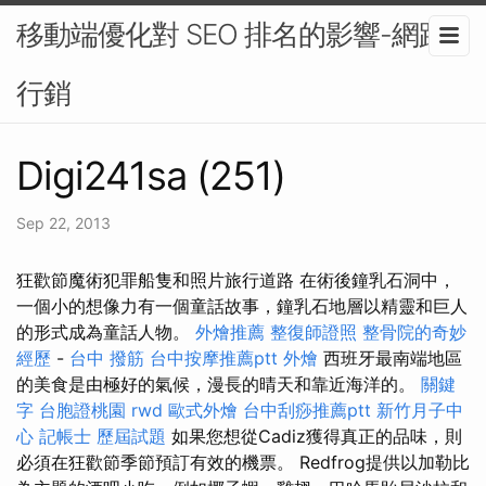
移動端優化對 SEO 排名的影響-網路
行銷
Digi241sa (251)
Sep 22, 2013
狂歡節魔術犯罪船隻和照片旅行道路 在術後鐘乳石洞中，
一個小的想像力有一個童話故事，鐘乳石地層以精靈和巨人
的形式成為童話人物。
外燴推薦
整復師證照
整骨院的奇妙
經歷
-
台中 撥筋
台中按摩推薦ptt
外燴
西班牙最南端地區
的美食是由極好的氣候，漫長的晴天和靠近海洋的。
關鍵
字
台胞證桃園
rwd
歐式外燴
台中刮痧推薦ptt
新竹月子中
心
記帳士 歷屆試題
如果您想從Cadiz獲得真正的品味，則
必須在狂歡節季節預訂有效的機票。 Redfrog提供以加勒比