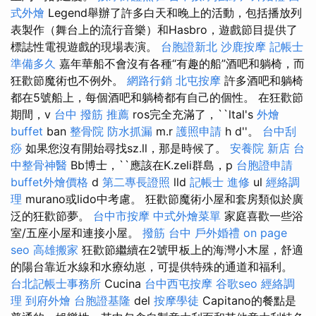
式外燴
Legend舉辦了許多白天和晚上的活動，包括播放列
表製作（舞台上的流行音樂）和Hasbro，遊戲節目提供了
標誌性電視遊戲的現場表演。
台胞證新北
沙鹿按摩
記帳士
準備多久
嘉年華船不會沒有各種“有趣的船”酒吧和躺椅，而
狂歡節魔術也不例外。
網路行銷
北屯按摩
許多酒吧和躺椅
都在5號船上，每個酒吧和躺椅都有自己的個性。 在狂歡節
期間，v
台中 撥筋 推薦
ros完全充滿了，``ltal's
外燴
buffet
ban
整骨院
防水抓漏
m.r
護照申請
h d''。
台中刮
痧
如果您沒有開始尋找sz.ll，那是時候了。
安養院 新店
台
中整骨神醫
Bb博士，``應該在K.zeli群島，p
台胞證申請
buffet外燴價格
d
第二專長證照
lld
記帳士 進修
ul
經絡調
理
murano或lido中考慮。 狂歡節魔術小屋和套房類似於廣
泛的狂歡節夢。
台中市按摩
中式外燴菜單
家庭喜歡一些浴
室/五座小屋和連接小屋。
撥筋 台中
戶外婚禮
on page
seo
高雄搬家
狂歡節繼續在2號甲板上的海灣小木屋，舒適
的陽台靠近水線和水療幼崽，可提供特殊的通道和福利。
台北記帳士事務所
Cucina
台中西屯按摩
谷歌seo
經絡調
理
到府外燴
台胞證基隆
del
按摩學徒
Capitano的餐點是