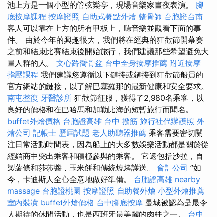
池上方是一個小型的管弦樂亭，現場音樂家晝夜表演。
腳
底按摩課程
按摩證照
自助式餐點外燴
整骨師
台胞證台南
客人可以靠在上方的所有甲板上，聽音樂並觀看下面的事
件。 由於今年的興趣很大，我們將在經典的狂歡節開幕賽
之前和結束比賽結束後開始旅行，我們建議那些希望避免大
量人群的人。
文心路喬骨盆
台中全身按摩推薦
附近按摩
指壓課程
我們建議您遵循以下鏈接或鏈接到狂歡節船員的
官方網站的鏈接，以了解巴塞羅那的最新健康和安全要求。
南屯整復
牙醫診所
狂歡節征服，獲得了2,980名乘客，以
良好的價格和在巴哈馬和加勒比海的短暫旅行而聞名。
buffet外燴價格
台胞證高雄
台中 撥筋
旅行社代辦護照
外
燴公司
記帳士 歷屆試題
老人助聽器推薦
乘客需要密切關
注日常活動時間表，因為船上的大多數娛樂活動都是關於從
經銷商中突出乘客和積極參與的乘客。 它還包括沙拉，自
製薯條和莎莎醬，玉米餅和傳統燒烤護送。
會計公司
”如
今，卡迪斯人全心全意地做好準備。
台胞證高雄
nearby
massage
台胞證桃園
按摩證照
自助餐外燴
小型外燴推薦
室內裝潢
buffet外燴價格
台中腳底按摩
曼城被認為是最令
人期待的休閒活動，也是西班牙最美麗的肉桂之一。
台中