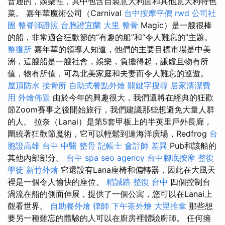
普通的，娛樂性，其中包含自製意大利面和其他意大利特色
菜。 嘉年華魔術公司（Carnival
台中按摩平價
rwd
公司社
團
整脊師證照
台胞證宜蘭
大里 整骨
Magic）是一艘很棒
的船，非常適合狂歡節的“有趣的船”和“令人難忘的”主題。
整復所
嘉年華的領導人知道，他們的主要目標市場是中美
洲，這艘船是一艘社會，娛樂，負擔得起，謙虛且物有所
值，物有所值，可為北美家庭和夫妻而令人難忘的巡遊。
屋頂防水
接骨所
自助式餐點外燴
關鍵字搜尋
居家清潔費
用
外燴佈置
由於今年的興趣很大，我們還將在經典的狂歡
節Zoom賽事之後開始旅行，我們建議那些想避免大量人群
的人。 拉奈（Lanai）是第5套甲板上的半英里戶外長廊，
圍繞著狂歡節魔術，它可以輕鬆到達海洋廣場，Redfrog
台
胞證高雄
台中 中醫 整骨
記帳士 會計師 差異
Pub和該船的
其他內部部分。
台中 spa
seo agency
台中腳底按摩
整復
學徒
新竹外燴
它還設有Lana座椅和偏轉器，因此在大風天
裡是一個令人愉快的座位。
精誠路 整復 台中
四個控制台
渦流在船的側面伸展，提供了一個公寓，您可以在Lanai上
觀看世界。
自助餐外燴
律師
下午茶外燴
大里推拿
那些想
要另一種難忘的體驗的人可以在廚房裡體驗廚師。 任何擁