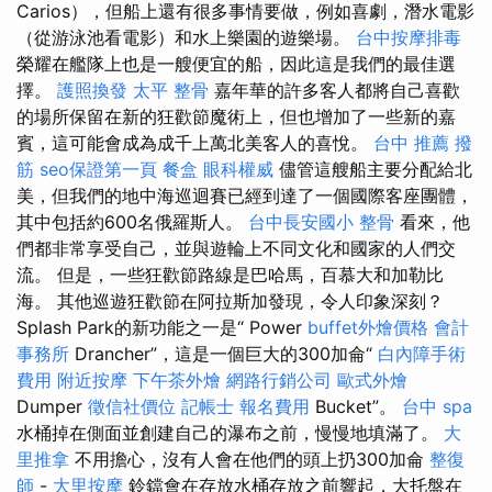
Carios），但船上還有很多事情要做，例如喜劇，潛水電影
（從游泳池看電影）和水上樂園的遊樂場。
台中按摩排毒
榮耀在艦隊上也是一艘便宜的船，因此這是我們的最佳選
擇。
護照換發
太平 整骨
嘉年華的許多客人都將自己喜歡
的場所保留在新的狂歡節魔術上，但也增加了一些新的嘉
賓，這可能會成為成千上萬北美客人的喜悅。
台中 推薦 撥
筋
seo保證第一頁
餐盒
眼科權威
儘管這艘船主要分配給北
美，但我們的地中海巡迴賽已經到達了一個國際客座團體，
其中包括約600名俄羅斯人。
台中長安國小 整骨
看來，他
們都非常享受自己，並與遊輪上不同文化和國家的人們交
流。 但是，一些狂歡節路線是巴哈馬，百慕大和加勒比
海。 其他巡遊狂歡節在阿拉斯加發現，令人印象深刻？
Splash Park的新功能之一是“ Power
buffet外燴價格
會計
事務所
Drancher”，這是一個巨大的300加侖“
白內障手術
費用
附近按摩
下午茶外燴
網路行銷公司
歐式外燴
Dumper
徵信社價位
記帳士 報名費用
Bucket”。
台中 spa
水桶掉在側面並創建自己的瀑布之前，慢慢地填滿了。
大
里推拿
不用擔心，沒有人會在他們的頭上扔300加侖
整復
師
-
大里按摩
鈴鐺會在存放水桶存放之前響起，大托盤在