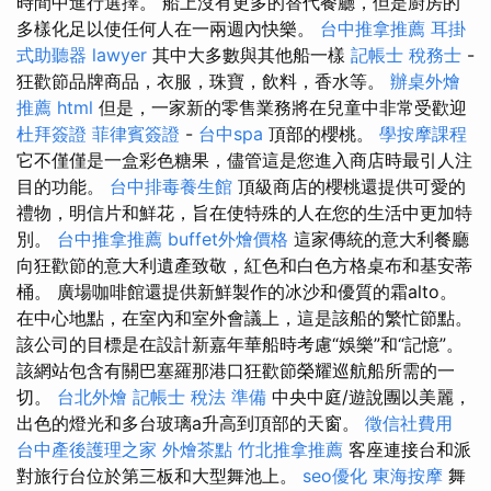
時間中進行選擇。 船上沒有更多的替代餐廳，但是廚房的
多樣化足以使任何人在一兩週內快樂。
台中推拿推薦
耳掛
式助聽器
lawyer
其中大多數與其他船一樣
記帳士 稅務士
-
狂歡節品牌商品，衣服，珠寶，飲料，香水等。
辦桌外燴
推薦
html
但是，一家新的零售業務將在兒童中非常受歡迎
杜拜簽證
菲律賓簽證
-
台中spa
頂部的櫻桃。
學按摩課程
它不僅僅是一盒彩色糖果，儘管這是您進入商店時最引人注
目的功能。
台中排毒養生館
頂級商店的櫻桃還提供可愛的
禮物，明信片和鮮花，旨在使特殊的人在您的生活中更加特
別。
台中推拿推薦
buffet外燴價格
這家傳統的意大利餐廳
向狂歡節的意大利遺產致敬，紅色和白色方格桌布和基安蒂
桶。 廣場咖啡館還提供新鮮製作的冰沙和優質的霜alto。
在中心地點，在室內和室外會議上，這是該船的繁忙節點。
該公司的目標是在設計新嘉年華船時考慮“娛樂”和“記憶”。
該網站包含有關巴塞羅那港口狂歡節榮耀巡航船所需的一
切。
台北外燴
記帳士 稅法 準備
中央中庭/遊說團以美麗，
出色的燈光和多台玻璃a升高到頂部的天窗。
徵信社費用
台中產後護理之家
外燴茶點
竹北推拿推薦
客座連接台和派
對旅行台位於第三板和大型舞池上。
seo優化
東海按摩
舞