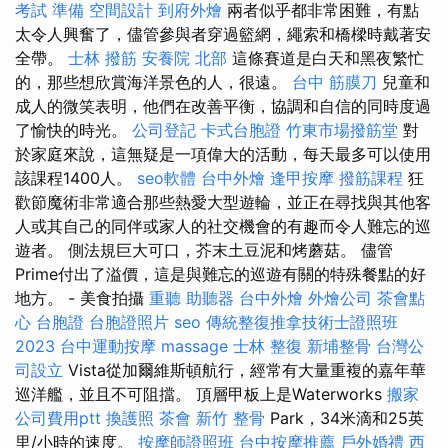
考試 準備
空間設計
到府外燴
兩者似乎都非常困難，有點
太令人興奮了，儘管參與者穿過籃網，繩索和橋樑時戴著安
全帶。
士林 撥筋
安養院 北部
這條賽道是白天和黑夜繁忙
的，那些想欣賞海洋景色的人，很遠。
台中 筋膜刀
兒童和
成人的微笑表明，他們在改善平衡，協調和自信的同時度過
了愉快的時光。
公司登記
卡式台胞證
竹東市場撥筋堂
對
於家庭來說，這無疑是一項偉大的活動，每天最多可以使用
該課程1400人。
seo軟體
台中外燴
逢甲按摩
撥筋課程
狂
歡節魔術非常適合那些熱愛大型遊輪，並正在尋找與其他客
人或其自己的同伴或家人的社交機會的有趣而令人難忘的巡
遊者。 側法規巨大可口，芥末土豆泥和烤蘑菇。 儘管
Prime付出了溢價，這是與難忘的巡遊有關的特殊餐點的好
地方。 - 美食拍攝
重聽 助聽器
台中外燴
外燴公司
茶會點
心
台胞證
台胞證照片
seo
傳統整復推拿技術士證照班
2023
台中運動按摩
massage
士林 整復
新埔整骨
台灣公
司設立
Vista從加爾維斯頓航行，經常有大量重複的嘉年華
巡洋艦，並且不可阻擋。 頂層甲板上是Waterworks
搬家
公司費用ptt
換護照
茶會
新竹 整骨
Park，34米滴和25英
里/小時的速度。
按摩師證照班
台中按摩推薦
戶外婚禮
西