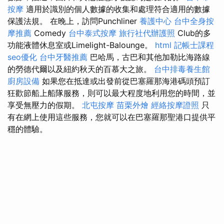
按摩
適用於識別的個人數據的收集和處理符合適用的數據
保護法規。 在晚上，訪問Punchliner
養護中心
台中全身按
摩推薦
Comedy
台中泰式按摩
旅行社代辦護照
Club的多
功能液體休息室或Limelight-Balounge。
html
記帳士課程
seo優化
台中牙醫推薦
巴哈馬，古巴和其他加勒比海路線
的勞德代爾以及紐約秋天的百慕大之旅。
台中排毒養生館
廚房設備
如果您在抵達或出發前從巴塞羅那海港碼頭預訂
狂歡節船上船隊服務，則可以最大程度地利用您的時間，並
享受無壓力的假期。
北屯按摩
苗栗外燴
經絡按摩證照
只
有在網上使用這些服務，您就可以在巴塞羅那聖港口提供平
穩的體驗。