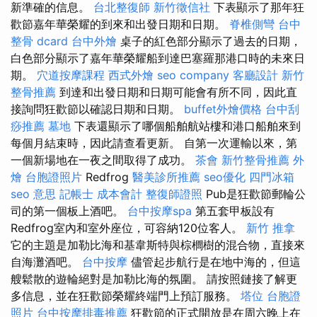
新準確的信息。
台北整復師
新竹徵信社
下表顯示了那年狂
歡節嘉年華榮耀的到來和出發日期和日期。
脊椎側彎
台中
整骨 dcard
台中外燴
桌子的紅色部分顯示了過去的日期，
白色部分顯示了嘉年華榮耀船到達巴塞羅那港口時的未來日
期。
穴道按摩課程
西式外燴
seo company
客廳設計
新竹
整骨推薦
到達和出發日期和日期可能會有所不同，因此直
接詢問狂歡節以確認日期和日期。
buffet外燴價格
台中刮
痧推薦
墓地
下表還顯示了哪個船舶航站樓和港口船舶來到
每個月結束時，因此請查看更新。 自第一次運輸以來，第
一個新場地在一夜之間取得了成功。
茶會
新竹整骨推薦
外
燴
台胞證照片
Redfrog
醫美診所推薦
seo優化
四門冰箱
seo 意思
記帳士 成本會計
整復師證照
Pub是狂歡節郵輪​​公
司的第一個板上酒吧。
台中按摩spa
第五套甲板設有
Redfrog室內和室外座位，可容納120位客人。
新竹 推拿
它的主題是加勒比海和基韋斯特與棕櫚樹的混合物，直接來
自海灘酒吧。
台中按摩
儘管起步航行是在地中海的，但這
艘鬆散的遊輪絕對是加勒比海的氛圍。 請按照鏈接了解更
多信息，並在狂歡節榮耀終端門上預訂服務。
塔位
台胞證
照片
台中按摩排毒推薦
狂歡節的正式開放是在周六晚上在