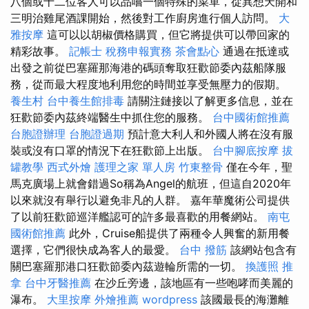
八個或十二位客人可以品嚐一個特殊的菜單，從異想天開和
三明治雞尾酒課開始，然後對工作廚房進行個人訪問。
大
雅按摩
這可以以胡椒價格購買，但它將提供可以帶回家的
精彩故事。
記帳士 稅務申報實務
茶會點心
通過在抵達或
出發之前從巴塞羅那海港的碼頭奪取狂歡節委內茲船隊服
務，從而最大程度地利用您的時間並享受無壓力的假期。
養生村
台中養生館排毒
請關注鏈接以了解更多信息，並在
狂歡節委內茲終端醫生中抓住您的服務。
台中國術館推薦
台胞證辦理
台胞證過期
預計意大利人和外國人將在沒有服
裝或沒有口罩的情況下在狂歡節上出版。
台中腳底按摩
拔
罐教學
西式外燴
護理之家 單人房
竹東整骨
僅在今年，聖
馬克廣場上就會錯過So稱為Angel的航班，但這自2020年
以來就沒有舉行以避免非凡的人群。 嘉年華魔術公司提供
了以前狂歡節巡洋艦認可的許多最喜歡的用餐網站。
南屯
國術館推薦
此外，Cruise船提供了兩種令人興奮的新用餐
選擇，它們很快成為客人的最愛。
台中 撥筋
該網站包含有
關巴塞羅那港口狂歡節委內茲遊輪所需的一切。
換護照
推
拿
台中牙醫推薦
在沙丘旁邊，該地區有一些咆哮而美麗的
瀑布。
大里按摩
外燴推薦
wordpress
該國最長的海灘離