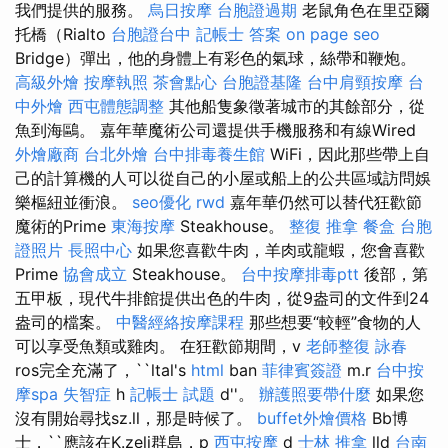
我們提供的服務。
烏日按摩
台胞證過期
老鼠角色在里亞爾
托橋（Rialto
台胞證台中
記帳士 答案
on page seo
Bridge）彈出，他的身體上有彩色的氣球，絲帶和鞭炮。
高級外燴
按摩執照
茶會點心
台胞證基隆
台中肩頸按摩
台
中外燴
西屯體態調整
其他船隻象徵著城市的其餘部分，從
魚到海鷗。 嘉年華魔術公司還提供手機服務和有線Wired
外燴廠商
台北外燴
台中排毒養生館
WiFi，因此那些帶上自
己的計算機的人可以從自己的小屋或船上的公共區域訪問娛
樂樞紐並衝浪。
seo優化
rwd
嘉年華仍然可以替代狂歡節
魔術的Prime
東海按摩
Steakhouse。
整復 推拿
餐盒
台胞
證照片
長照中心
如果您喜歡牛肉，羊肉或龍蝦，您會喜歡
Prime
協會成立
Steakhouse。
台中按摩排毒ptt
後部，第
五甲板，現代牛排館提供出色的牛肉，從9盎司的文件到24
盎司的檔案。
中醫經絡按摩課程
那些想要“較輕”食物的人
可以享受魚類或雞肉。 在狂歡節期間，v
老師整復 詠春
ros完全充滿了，``ltal's
html
ban
菲律賓簽證
m.r
台中按
摩spa
失智症
h
記帳士 試題
d''。
辦護照要帶什麼
如果您
沒有開始尋找sz.ll，那是時候了。
buffet外燴價格
Bb博
士，``應該在K.zeli群島，p
西屯按摩
d
士林 推拿
lld
台南