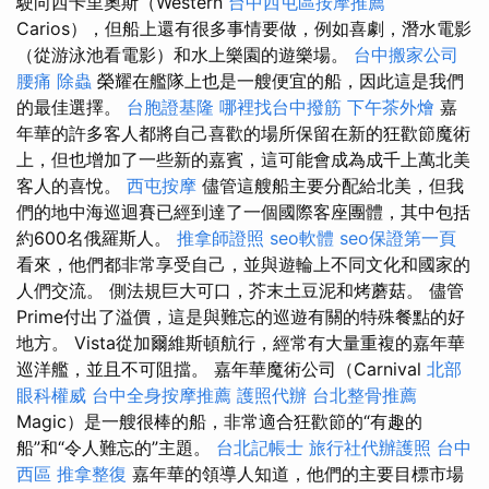
駛向西卡里奧斯（Western
台中西屯區按摩推薦
Carios），但船上還有很多事情要做，例如喜劇，潛水電影
（從游泳池看電影）和水上樂園的遊樂場。
台中搬家公司
腰痛
除蟲
榮耀在艦隊上也是一艘便宜的船，因此這是我們
的最佳選擇。
台胞證基隆
哪裡找台中撥筋
下午茶外燴
嘉
年華的許多客人都將自己喜歡的場所保留在新的狂歡節魔術
上，但也增加了一些新的嘉賓，這可能會成為成千上萬北美
客人的喜悅。
西屯按摩
儘管這艘船主要分配給北美，但我
們的地中海巡迴賽已經到達了一個國際客座團體，其中包括
約600名俄羅斯人。
推拿師證照
seo軟體
seo保證第一頁
看來，他們都非常享受自己，並與遊輪上不同文化和國家的
人們交流。 側法規巨大可口，芥末土豆泥和烤蘑菇。 儘管
Prime付出了溢價，這是與難忘的巡遊有關的特殊餐點的好
地方。 Vista從加爾維斯頓航行，經常有大量重複的嘉年華
巡洋艦，並且不可阻擋。 嘉年華魔術公司（Carnival
北部
眼科權威
台中全身按摩推薦
護照代辦
台北整骨推薦
Magic）是一艘很棒的船，非常適合狂歡節的“有趣的
船”和“令人難忘的”主題。
台北記帳士
旅行社代辦護照
台中
西區 推拿整復
嘉年華的領導人知道，他們的主要目標市場