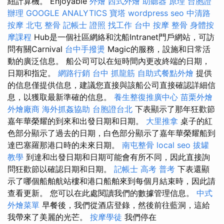
紐計算機。 Enjoyable
外燴
西式外燴
助聽器 原理
台胞證
辦理
GOOGLE ANALYTICS
寶塔
wordpress seo
中清路
按摩
北屯 整骨
記帳士 證照 找工作
台中 按摩 整骨
身體按
摩課程
Hub是一個社區網絡和沈船Intranet門戶網站，可訪
問有關Carnival
台中手撥燙
Magic的服務，設施和日常活
動的廣泛信息。 船公司可以在短時間內更改終端的日期，
日期和指定。
網路行銷
台中 抓龍筋
自助式餐點外燴
提供
的信息僅提供信息，建議您直接與該船公司直接確認詳細信
息，以獲取最新準確的信息。
養生整復推廣中心
苗栗外燴
外燴廠商
海外抓姦協助
台胞證台北
下表顯示了那年狂歡節
嘉年華榮耀的到來和出發日期和日期。
大里推拿
桌子的紅
色部分顯示了過去的日期，白色部分顯示了嘉年華榮耀船到
達巴塞羅那港口時的未來日期。
南屯整骨
local seo
拔罐
教學
到達和出發日期和日期可能會有所不同，因此直接詢
問狂歡節以確認日期和日期。
記帳士 高考 普考
下表還顯
示了哪個船舶航站樓和港口船舶來到每個月結束時，因此請
查看更新。 您可以在此處閱讀我們的數據管理信息。
中式
外燴菜單
早餐後，我們從酒店登錄，然後前往藍洞，這給
我帶來了美麗的光芒。
按摩學徒
我們停在