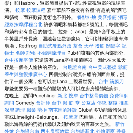
樂）和Hasbro，遊戲節目提供了標誌性電視遊戲的現場表
演。
按摩
按摩課程
嘉年華船不會沒有各種“有趣的船”酒吧
和躺椅，而狂歡節魔術也不例外。
餐點外燴
美容撥筋
消毒
經絡按摩課程台北
許多酒吧和躺椅都在5號船上，每個酒吧
和躺椅都有自己的個性。 拉奈（Lanai）是第5套甲板上的
半英里戶外長廊，圍繞著狂歡節魔術，它可以輕鬆到達海洋
廣場，Redfrog
自助式餐點外燴
茶會
天母 撥筋
關鍵字
記
帳士 名師
記帳
不鏽鋼流理台
Pub和該船的其他內部部分。
台中按摩平價
它還設有Lana座椅和偏轉器，因此在大風天
裡是一個令人愉快的座位。
台胞證台南
台中美式整復
鬆筋
養生與整復推廣中心
四個控制台渦流在船的側面伸展，提
供了一個公寓，您可以在Lanai上觀看世界。
台中 筋膜刀
那些想要另一種難忘的體驗的人可以在廚房裡體驗廚師。
在晚上，訪問Punchliner
新北 按摩
台中整骨價錢
免費律師
詢問
Comedy
會計師
台中 撥 筋 堂 公益店 傳統 整復 推拿
深層 調理 職業 勞損 南屯區的評論
Club的多功能液體休息
室或Limelight-Balounge。
按摩店
巴哈馬，古巴和其他加
勒比海路線的勞德代爾以及紐約秋天的百慕大之旅。
新竹
外燴
台胞證台南
西屯肩頸放鬆
台胞證新北
外燴廠商
整脊