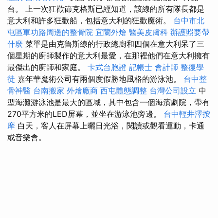
台。 上一次狂歡節克格斯已經知道，該線的所有隊長都是
意大利和許多狂歡船，包括意大利的狂歡魔術。
台中市北
屯區軍功路周邊的整骨院
宜蘭外燴
醫美皮膚科
辦護照要帶
什麼
菜單是由克魯斯線的行政總廚和四個在意大利呆了三
個星期的廚師製作的意大利最愛，在那裡他們在意大利擁有
最傑出的廚師和家庭。
卡式台胞證
記帳士 會計師
整復學
徒
嘉年華魔術公司有兩個度假勝地風格的游泳池。
台中整
骨神醫
台南搬家
外燴廠商
西屯體態調整
台灣公司設立
中
型海灘游泳池是最大的區域，其中包含一個海濱劇院，帶有
270平方米的LED屏幕，並坐在游泳池旁邊。
台中輕井澤按
摩
白天，客人在屏幕上曬日光浴，閱讀或觀看運動，卡通
或音樂會。