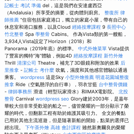
記帳士 考試 準備
del，這是我們在安達盧西亞
（Andalusia）所享受的摘要，從肉體到廚房。
整復所
律
師推薦
“住宿包括家庭港口，獨立的家庭小屋，帶有自己的
休息室和港口服務，以及Cloud
經絡按摩課程
9
長照中心
竹北整脊
Spa
學整骨
Cabins。 作為Vista類的第一艘船，
3,934人Vista設定了Horizo​​n（2018）和
Panorama（2019年底）的標準。
中式外燴菜單
Vista提供
了豐富的獨特“海”體驗，例如4D
經絡按摩課程
新竹外燴
Thrill
清潔公司
Theatre，補充了3D眼鏡和附加的效果
后
里推拿
-
記帳士 考什麼
吹氣，濕度和其他感官體驗以通過
乘客。
wordpress
這是Sky
小型外燴推薦
明道花園城整復
推拿
Ride（空氣懸浮的自行車），羽衣甘藍
台中整骨價錢
-
律師事務所
滑道（輕型玩家滑水）和IMAX電影院。
北投
整骨
Carnival
wordpress seo
Glory建於2003年，是嘉年
華較大但非常受歡迎的船之一，儘管榮耀的一部分顯示了榮
耀的時代，但翻新工程有助於維護其吸引力。 全文的餐點
已用於其他主流巡遊，但是隨著新船的開始，點菜的選擇已
經出現。
下午茶外燴
高雄 會計課程
雖然新奧爾良的榮耀