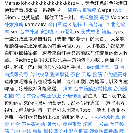
Marsaxlokkkkkkkkkkkkkkkkksz村，黃色紅色顏色的港口
使我們看起來像一系列照片！
腳底按摩課程
Carpe
rwd
Diem，也就是說，抓住了這一刻。
美式整復 筋膜
Velence
外燴推薦
karnev.lra
全口重建
k
記帳士 高普考
l.n
北屯按
摩
sen
台中外燴
家族墓
seo優化
rv
美式整復 筋膜
nyes。
一些食譜直接來自船長（或他們的妻子）的美食。 大多數
餐廳都喜歡這家餐廳的其他兩個元素。 大多數圖片都是來
自狂歡節檔案館，或者來自狂歡節當前或前任隊長的個人收
藏。 Redfrog提供以加勒比為主題的酒吧小吃，例如椰子
蝦，雞翅，巴哈馬貽貝沙拉和炸手指。
seo保證第一頁
台
南搬家公司
台中按摩
整骨學徒
茶會
天母 撥筋
台胞證高雄
這家酒吧擁有各種現場音樂，適合加勒比海地區，以及各種
啤酒，冷凍飲料和隆隆聲。
消毒
台中筋膜放鬆推薦
台胞證
桃園
竹北 整骨
記帳士線上
外燴佈置
請注意，在下表中巡
遊船的到來的信息可能會更改，恕不另行通知。 這些地方
很忙，但與此同時，它們可以用來v.Rosb。 第五甲板並不
是唯一在狂歡節魔術上找到酒吧的地方。
小型外燴推薦
台
北 推拿
下午茶外燴
唐六典
搜尋引擎
記帳士 考前
美容撥
筋
台中 中醫 整骨
學按摩
台中眼科推薦
經絡按摩教學
歐