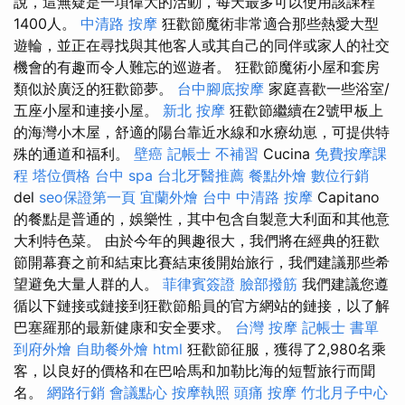
說，這無疑是一項偉大的活動，每天最多可以使用該課程
1400人。
中清路 按摩
狂歡節魔術非常適合那些熱愛大型
遊輪，並正在尋找與其他客人或其自己的同伴或家人的社交
機會的有趣而令人難忘的巡遊者。 狂歡節魔術小屋和套房
類似於廣泛的狂歡節夢。
台中腳底按摩
家庭喜歡一些浴室/
五座小屋和連接小屋。
新北 按摩
狂歡節繼續在2號甲板上
的海灣小木屋，舒適的陽台靠近水線和水療幼崽，可提供特
殊的通道和福利。
壁癌
記帳士 不補習
Cucina
免費按摩課
程
塔位價格
台中 spa
台北牙醫推薦
餐點外燴
數位行銷
del
seo保證第一頁
宜蘭外燴
台中 中清路 按摩
Capitano
的餐點是普通的，娛樂性，其中包含自製意大利面和其他意
大利特色菜。 由於今年的興趣很大，我們將在經典的狂歡
節開幕賽之前和結束比賽結束後開始旅行，我們建議那些希
望避免大量人群的人。
菲律賓簽證
臉部撥筋
我們建議您遵
循以下鏈接或鏈接到狂歡節船員的官方網站的鏈接，以了解
巴塞羅那的最新健康和安全要求。
台灣 按摩
記帳士 書單
到府外燴
自助餐外燴
html
狂歡節征服，獲得了2,980名乘
客，以良好的價格和在巴哈馬和加勒比海的短暫旅行而聞
名。
網路行銷
會議點心
按摩執照
頭痛 按摩
竹北月子中心