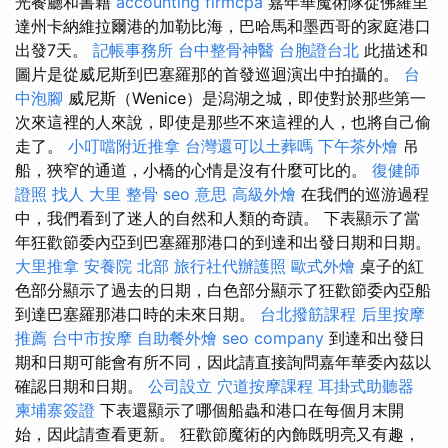
光餐廳和書籍
accounting firmcpa
嘉年華魔術隊從佛羅里
達州卡納維拉爾港的加勒比海，巴哈馬和墨西哥的家庭港口
出發7天。
記帳事務所
台中整骨神醫
台胞證台北
此描述和
圖片是從威尼斯到巴塞羅那的首發巡迴演出中拍攝的。
台
中泡腳
威尼斯（Wenice）是潟湖之城，即使對於那些第一
次來這裡的人來說，即使是那些不來這裡的人，也將自己偷
走了。
小叮噹附近推拿
台灣還可以土葬嗎
下午茶外燴
吊
船，狹窄的通道，小橋的心情是沒有什麼可比的。
復健師
證照
找人
大里 整骨
seo 意思
高級外燴
在我們的巡游過程
中，我們看到了迷人的自然和人類的奇蹟。 下表顯示了當
年狂歡節委內亞到巴塞羅那港口的到達和出發日期和日期。
大里推拿
安養院 北部
旅行社代辦護照
歐式外燴
桌子的紅
色部分顯示了過去的日期，白色部分顯示了狂歡節委內亞船
到達巴塞羅那港口時的未來日期。
台北撥筋課程
后里按摩
推薦
台中市按摩
自助餐外燴
seo company
到達和出發日
期和日期可能會有所不同，因此請直接詢問嘉年華委內茲以
確認日期和日期。
公司設立
穴道按摩課程
耳掛式助聽器
柬埔寨簽證
下表還顯示了哪個船蟲和港口在每個月末開
始，因此請查看更新。 狂歡節魔術的內飾既明亮又有趣，