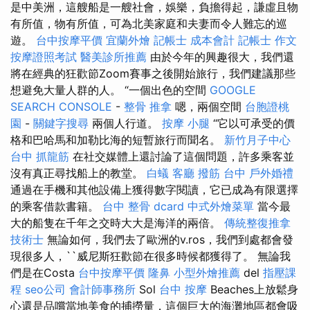
是中美洲，這艘船是一艘社會，娛樂，負擔得起，謙虛且物
有所值，物有所值，可為北美家庭和夫妻而令人難忘的巡
遊。
台中按摩平價
宜蘭外燴
記帳士 成本會計
記帳士 作文
按摩證照考試
醫美診所推薦
由於今年的興趣很大，我們還
將在經典的狂歡節Zoom賽事之後開始旅行，我們建議那些
想避免大量人群的人。 “一個出色的空間
GOOGLE
SEARCH CONSOLE
-
整骨 推拿
嗯，兩個空間
台胞證桃
園
-
關鍵字搜尋
兩個人行道。
按摩 小腿
“它以可承受的價
格和巴哈馬和加勒比海的短暫旅行而聞名。
新竹月子中心
台中 抓龍筋
在社交媒體上還討論了這個問題，許多乘客並
沒有真正尋找船上的教堂。
白蟻
客廳
撥筋 台中
戶外婚禮
通過在手機和其他設備上獲得數字閱讀，它已成為有限選擇
的乘客借款書籍。
台中 整骨 dcard
中式外燴菜單
當今最
大的船隻在千年之交時大大是海洋的兩倍。
傳統整復推拿
技術士
無論如何，我們去了歐洲的v.ros，我們到處都會發
現很多人，``威尼斯狂歡節在很多時候都獲得了。 無論我
們是在Costa
台中按摩平價
隆鼻
小型外燴推薦
del
指壓課
程
seo公司
會計師事務所
Sol
台中 按摩
Beaches上放鬆身
心還是品嚐當地美食的捕撈量，這個巨大的海灘地區都會吸