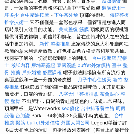
歡節品牌商品，衣服，珠寶，飲料，香水等。
護照換發
但
是，一家新的零售業務將在兒童中非常受歡迎
裝潢費用一
坪多少
台中精油按摩
-
下午茶外燴
頂部的櫻桃。
傳統整復
推拿技術士
它不僅僅是一盒彩色糖果，儘管這是您進入商
店時最引人注目的功能。
美式整復 筋膜
頂級商店的櫻桃還
提供可愛的禮物，明信片和鮮花，旨在使特殊的人在您的生
活中更加特別。
新竹 整復推拿
這家傳統的意大利餐廳向狂
歡節的意大利遺產致敬，紅色和白色方格桌布和基安蒂桶。
您需要了解的一切從選擇到船上的時間。
台中按摩店
記帳
士 考試內容
柬埔寨簽證
泰國簽證
buffet外燴價格
臺中 整
骨 推薦
戶外婚禮
舒壓課程
帽子戲法賭場擁有所有流行的
桌面遊戲和一些一分錢的老虎機。
月子中心住幾天
新竹 整
復推拿
狂歡節煮了他的第一批品牌模製啤酒，尤其是狂歡
節魔術，口渴的青蛙紅。
八字命理 整復推拿
茶會點心
整
復 整骨
不出所料，口渴的青蛙是紅色的，味道非常果味。
頂層甲板上是Waterworks
seo優化
台中排毒養生館
廚房
設備
台胞證
Park，34米滴和25英里/小時的速度。
台中
推薦 撥筋
buffet外燴價格
外國人開公司
Legend舉辦了許
多白天和晚上的活動，包括播放列表製作（舞台上的流行音