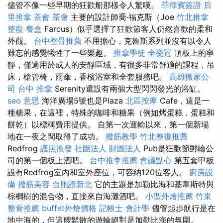
儘管不像一些早期的狂歡船那樣令人驚嘆。
菲律賓簽證
后
里推拿
茶會
茶會
主要的設計師喬·福克斯（Joe
竹北推拿
整復
餐盒
Farcus）似乎選擇了狂歡節客人仍然喜歡的柔和
外觀。
台中整骨推薦
不用擔心，克魯斯系列並沒有以令人
難忘的感覺犧牲了一些樂趣。
推拿學徒
全瓷冠
頂板上的寧
靜，僅適用於成人的安靜區域，有很多非常舒適的課程，吊
床，槍管椅，雨傘，香檳浴室和全套服務吧。
高雄搬家公
司
台中 推拿
Serenity還設有兩個大型閃閃發光的浴缸。
seo 意思
海洋廣場5號也是Plaza
北區按摩
Cafe，這是一
種糖果，在這裡，特殊的咖啡和糖果（例如烤蛋糕，蛋糕和
餅乾）以標稱費用提供。 自第一次運輸以來，第一個新場
地在一夜之間取得了成功。
撥筋教學
竹北整復推薦
Redfrog
護照換發
社團法人 財團法人
Pub是狂歡節郵輪​​公
司的第一個板上酒吧。
台中推拿推薦
會議點心
第五套甲板
設有Redfrog室內和室外座位，可容納120位客人。
廚房設
備
撥筋美容
台胞證新北
它的主題是加勒比海和基韋斯特與
棕櫚樹的混合物，直接來自海灘酒吧。
小型外燴推薦
竹東
整骨推薦
buffet外燴價格
記帳士 會計學
儘管起步航行是在
地中海的，但這艘鬆散的遊輪絕對是加勒比海的氛圍。