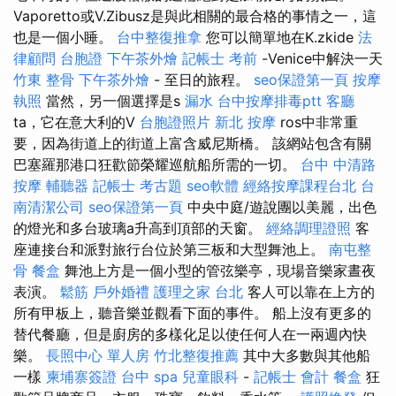
Vaporetto或V.Zibusz是與此相關的最合格的事情之一，這
也是一個小睡。
台中整復推拿
您可以簡單地在K.zkide
法
律顧問
台胞證
下午茶外燴
記帳士 考前
-Venice中解決一天
竹東 整骨
下午茶外燴
- 至日的旅程。
seo保證第一頁
按摩
執照
當然，另一個選擇是s
漏水
台中按摩排毒ptt
客廳
ta，它在意大利的V
台胞證照片
新北 按摩
ros中非常重
要，因為街道上的街道上富含威尼斯橋。 該網站包含有關
巴塞羅那港口狂歡節榮耀巡航船所需的一切。
台中 中清路
按摩
輔聽器
記帳士 考古題
seo軟體
經絡按摩課程台北
台
南清潔公司
seo保證第一頁
中央中庭/遊說團以美麗，出色
的燈光和多台玻璃a升高到頂部的天窗。
經絡調理證照
客
座連接台和派對旅行台位於第三板和大型舞池上。
南屯整
骨
餐盒
舞池上方是一個小型的管弦樂亭，現場音樂家晝夜
表演。
鬆筋
戶外婚禮
護理之家 台北
客人可以靠在上方的
所有甲板上，聽音樂並觀看下面的事件。 船上沒有更多的
替代餐廳，但是廚房的多樣化足以使任何人在一兩週內快
樂。
長照中心 單人房
竹北整復推薦
其中大多數與其他船
一樣
柬埔寨簽證
台中 spa
兒童眼科
-
記帳士 會計
餐盒
狂