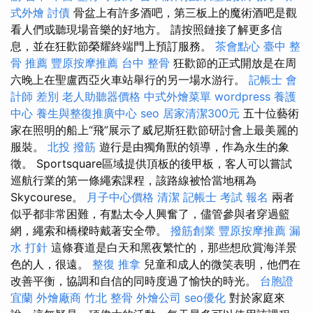
式外燴
討債
骨盆上有許多酒吧，第三板上的魔術酒吧是觀
看人們或聽現場音樂的好地方。 請按照鏈接了解更多信
息，並在狂歡節榮耀終端門上預訂服務。
茶會點心
臺中 整
骨 推薦
豐原按摩推薦
台中 整骨
狂歡節的正式開放是在周
六晚上在聖盧西亞火車站舉行的另一場水游行。
記帳士 會
計師 差別
老人助聽器價格
中式外燴菜單
wordpress
養護
中心
養生與整復推廣中心
seo
居家清潔300元
五十位藝術
家在照明的船上“飛”展示了威尼斯狂歡節研討會上最美麗的
服裝。
北投 撥筋
遊行是由獨角獸的領導，作為永生的象
徵。 Sportsquare區域提供頂板的後甲板，客人可以嘗試
巡航行業的第一條繩索課程，該路線被恰當地稱為
Skycourese。
月子中心價格
清潔
記帳士 考試 報名
兩者
似乎都非常困難，有點太令人興奮了，儘管參與者穿過籃
網，繩索和橋樑時戴著安全帶。
撥筋創業
豐原按摩推薦
漏
水 打針
這條賽道是白天和黑夜繁忙的，那些想欣賞海洋景
色的人，很遠。
整復 推拿
兒童和成人的微笑表明，他們在
改善平衡，協調和自信的同時度過了愉快的時光。
台胞證
宜蘭
外燴廠商
竹北 整骨
外燴公司
seo優化
對於家庭來