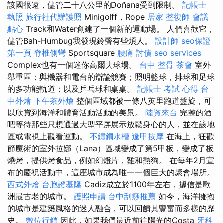
該國很遠，儘管二十八公里的Doñana受到限制。
記帳士
執照
旅行社代辦護照
Minigolff，Rope
居家
整復師
會議
點心
Track和Water創建了一個新的運動場。 人們喜歡它，
儘管Bah-Humbug我發現鈴聲有些煩人。
設計師
seo保證
第一頁
脊椎側彎
Sportsquare
腰痛
討債
seo services
Complex也有一個迷你高爾夫球場。
台中 整骨
茶會
室外
舉重區；與機器和電台的辯論競賽；照明籃球，排球和足球
的多功能軌道；以及乒乓球和桌桌。
記帳士 考試 心得
台
中外燴
下午茶外燴
整個區域都被一條八英里跑道盤旋，可
以欣賞到海洋和體育活動活動的美景。
陸資來台
完整的酒
吧等待那些只想通過大型平屏展示放鬆身心的人，並在該地
區或電視上觀看運動。
不鏽鋼水槽
逢甲按摩
在海上，狂歡
節魔術的室外拉娜（Lana）區域變成了第5甲板，變成了板
燒烤，提供烤食品，例如幻燈片，雞和熱狗。 在每年2月宣
布的慶祝活動中，這座城市成為唯一一個巨大的聚會場所。
西式外燴
台胞證基隆
Cadiz成立於1100年左右，據信是歐
洲最古老的城市。
護照申請
台中刮痧推薦
如今，海洋擁抱
的城市是建築風格的迷人融合，可以回饋其豐富而多樣的歷
史。
數位行銷
因此，如果我們最近前往陽光的Costa
牙科