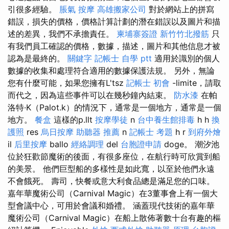
引很多經驗。
脹氣 按摩
高雄搬家公司
對於網站上的拼寫
錯誤，損失的價格，價格計算計劃的潛在錯誤以及圖片和描
述的差異，我們不承擔責任。
柬埔寨簽證
新竹竹北撥筋
只
有我們員工確認的價格，數據，描述，圖片和其他信息才被
認為是最終的。
關鍵字
記帳士 自學 ptt
適用於識別的個人
數據的收集和處理符合適用的數據保護法規。 另外，無論
您有什麼可能，如果您擁有L'tsz
記帳士 初會
-limite，請取
而代之，因為這些事件可以在幾秒鐘內結束。
防水漆
在帕
洛特·K（Palot.k）的情況下，通常是一個地方，通常是一個
地方。
餐盒
這樣的p.llt
按摩學徒
n
台中養生館排毒
h h
換
護照
res
烏日按摩
助聽器 推薦
n
記帳士 考題
h r
到府外燴
il
后里按摩
ballo
經絡調理
del
台胞證申請
doge。 潮汐池
位於狂歡節魔術的後面，有很多座位，在航行時可欣賞到船
的美景。 他們巨型船的多樣性是如此寬，以至於他們永遠
不會餓死。 壽司，快餐或意大利食品總是滿足您的口味。
嘉年華魔術公司（Carnival Magic）在3董事會上有一個大
型會議中心，可用於會議和婚禮。 涵蓋現代技術的嘉年華
魔術公司（Carnival Magic）在船上散佈著數十台有趣的樞