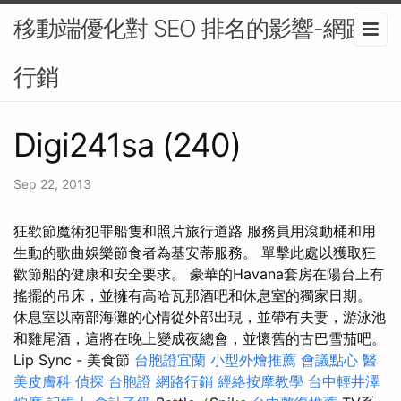
移動端優化對 SEO 排名的影響-網路
行銷
Digi241sa (240)
Sep 22, 2013
狂歡節魔術犯罪船隻和照片旅行道路 服務員用滾動桶和用
生動的歌曲娛樂節食者為基安蒂服務。 單擊此處以獲取狂
歡節船的健康和安全要求。 豪華的Havana套房在陽台上有
搖擺的吊床，並擁有高哈瓦那酒吧和休息室的獨家日期。
休息室以南部海灘的心情從外部出現，並帶有夫妻，游泳池
和雞尾酒，這將在晚上變成夜總會，並懷舊的古巴雪茄吧。
Lip Sync - 美食節
台胞證宜蘭
小型外燴推薦
會議點心
醫
美皮膚科
偵探
台胞證
網路行銷
經絡按摩教學
台中輕井澤