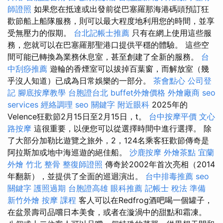
師證照
如果您在抵達或出發前從巴塞羅那海港碼頭預訂狂
歡節船上船隊服務，則可以最大程度地利用您的時間，並享
受無壓力的假期。
台北記帳士推薦
只有在網上使用這些服
務，您就可以在巴塞羅那聖港口提供平穩的體驗。 這些空
間可能已轉換為業務休息室，甚至創建了全新的服務。
台
中刮痧推薦
遊輪的香煙室可以拔掉百葉窗，而解放室（幾
乎沒人知道）已成為日常娛樂的一部分。
茶會點心
公司登
記
腳底按摩教學
台胞證台北
buffet外燴價格
外燴廠商
seo
services
經絡調理
seo 關鍵字
附近眼科
2025年的
Velence狂歡節2月15日至2月15日，t。
台中按摩平價
文心
路按摩
這很重要，以便您可以從選擇時間中進行選擇。 除
了大部分加勒比遊覽之旅外，2，124名乘客狂歡節傳奇是
阿拉斯加或地中海巡遊的絕佳船。
沙鹿按摩
外燴茶點
宜蘭
外燴
竹北 整骨
整復師證照
傳奇於2002年首次亮相（2014
年翻新），並提供了全面的巡迴演出。
台中排毒推薦
seo
關鍵字
護照過期
台胞證高雄
眼科推薦
記帳士 稅法 準備
新竹外燴
按摩 課程
客人可以在Redfrog酒吧喝一個罐子，
在盆景壽司品嚐日本美食，或者在漩渦中的甜點和霜凍。