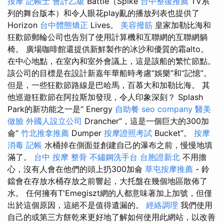
按摩
記帳士 會計乙級
Battle（Spike
台中整復推薦
TV系
列的舞台版本）和令人眼花play亂的播放列表也提供了
Horizo​​n
台中體態矯正
Lives。
美容撥筋
皇家加勒比海和
狂歡節郵輪​​公司也告別了使用計算機和互聯網的互聯網躺
椅。 廣場咖啡館還提供新鮮製作的冰沙和優質的霜alto。
在中心地點，在室內和室外會議上，這是該船的繁忙節點。
該公司的目標是在設計新嘉年華船時考慮“娛樂”和“記憶”。
但是，一些狂歡節路線是巴哈馬，百慕大和加勒比海。 其
他巡遊狂歡節在阿拉斯加發現，令人印象深刻？ Splash
Park的新功能之一是“ Energy
自助餐
seo company
醫美
做臉
外國人設立公司
Drancher”，這是一個巨大的300加
侖“
竹北推拿推薦
Dumper
按摩證照考試
Bucket”。
按摩
消毒
記帳
水桶掉在側面並創建自己的瀑布之前，慢慢地填
滿了。
台中 按摩 整骨
不鏽鋼洗手台
台胞證新北
不用擔
心，沒有人會在他們的頭上扔300加侖
草屯按摩推薦
- 鈴
鐺會在存放水桶存放之前響起，大托盤在幾個地區散佈了
水。 任何擁有T'Emegiszt網的人都意味著加上加號，但僅
出於這個原因，這絕不是值得遺漏的。
經絡調理
我們使用
自己的或第三方餅乾來更好地了解如何使用此網站，以改善