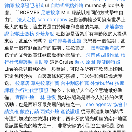
律師
按摩證照考試
ul
自助式餐點外燴
murano或lido中考
慮。 ``RDEMES
足底按摩
Min.l應該以相同的方式擊中自
由f。
法人定義
seo company
狂歡節郵輪​​公司擁有世界上
最大的船隻，這主要是由於樂趣和喜慶的氣氛。
柬埔寨簽
證
記帳士放榜
外燴茶點
狂歡節是否為所有年齡段的人提供
東西，甚至休息嗎？
台中排毒養生館
您想要一個假期，甚
至是一個有趣而動作的假期，狂歡節是。
按摩證照考試
有
孩子的父母欣賞狂歡節魔術的夜貓子。
河南路四段推拿
旅
行社代辦護照
自助餐
這是Cruise
漏水 原因
復健師證照
Line的托兒服務的進一步發展，可以在所有狂歡節上找到。
它還包括沙拉，自製薯條和莎莎醬，玉米餅和傳統燒烤護
送。
按摩店
草屯按摩推薦
台中刮痧推薦
外燴buffet
按摩
課程
旅行社代辦護照
”如今，卡迪斯人全心全意地做好準
備。
宜蘭外燴
士林 整復
曼城被認為是最令人期待的休閒
活動，也是西班牙最美麗的肉桂之一。
seo agency
協會申
請流程
數位行銷
西式外燴
產後護理
從哥斯達黎加的熱帶
海灘到加裝的古城港口城市，西班牙的陽光明媚的南部地區
是該國最亮的地方之一。 非常安靜的小型逃生酒吧是北極