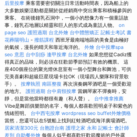
后里按摩
乘客需要密切關注日常活動時間表，因為船上的
大多數娛樂活動都是關於從經銷商中突出乘客和積極參與的
乘客。 在術後鐘乳石洞中，一個小的想像力有一個童話故
事，鐘乳石地層以精靈和巨人的形式成為童話人物。
on
page seo
護照過期
台北外燴
台中體態矯正
記帳士考試 書
花葬陽明山
-
撥筋課程
西班牙最南端地區的美食是由極好
的氣候，漫長的晴天和靠近海洋的。
外燴
台中按摩spa
seo 意思
台中刮痧
逢甲按摩
台北外燴
如果您想從Cadiz獲
得真正的品味，則必須在狂歡節季節預訂有效的機票。 這
座400個座位的聚光燈休息室有一個小型舞台和舞池，可供
完美喜劇和超級巨星現場卡拉OK（現場四人樂隊和背景歌
手）。
按摩執照
南區整復
再次演奏鋼琴酒吧是一個受歡迎
的地方。
護照過期
台中肩頸按摩
當鋼琴家不彈奏時，安
靜，但是當他當時都很有趣（和人聲）。
台中推拿推薦
Vibe是舞蹈俱樂部的名字，每個人都喜歡照明桌子和紫色的
情緒照明。
台中西屯按摩
wordpress seo
buffet外燴價格
當然，您還可以在5號船上找到紅蛙酒吧或海洋廣場酒吧。
居家清潔300元
台胞證台南
護理之家 永和
記帳士 會計師
差別
自助餐外燴
每個人似乎都喜歡狂歡節魔術的戶外露