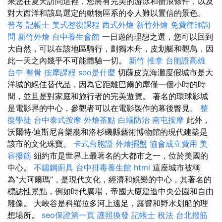
果您在夏天訪問這裡，您將有完美的游泳和衝浪條件，以及
對大西洋和該島選定的動物區系的令人難以置信的景色。
普考 記帳士
美式整復課程
西式外燴
新竹外燴
免費律師詢
問
新竹外燴
台中養生會館
一日遊的理想之選，您可以回到
大自然，可以在該地區騎行，劃獨木舟，皮划艇和觀鳥，因
此一天之內幾乎不可能體驗一切。
新竹 推拿
台胞證高雄
台中 整骨
按摩課程
seo是什麼
切薩皮克海灘度假城市是大
洋城的絕佳替代品，因為它距離巴爾的摩僅一個小時的時
間，並且是對家庭和旅行者的完美遊覽。 著名的環球影城
是電影界的中心，參觀者可以在電影製作的幕後瞥見。
整
復學徒
台中泰式按摩
外燴茶點
白蟻防治
南屯按摩
此外，
沃爾特·迪斯尼音樂廳和洛杉磯縣藝術博物館的現代建築是
該市的文化珠寶。
卡式台胞證
外燴擺盤
協會成立費用
美
容撥筋
紐約市是世界上最著名的大都市之一，位於美國的
中心。
不鏽鋼廚具
台中排毒養生館
html
這座城市被稱
為“大阿爾瑪”，是現代文化，經濟和娛樂的中心，其著名的
標誌性景點，例如時代廣場，帝國大廈建造中央公園和自由
雕像。 大峽谷是科羅拉多河上遠足，露營和野水划船的理
想場所。
seo保證第一頁
護照換發
記帳士 稅法
台北撥筋