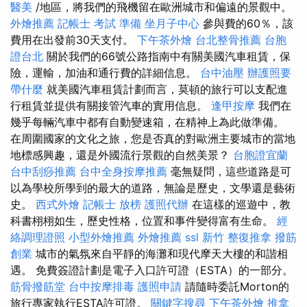
醫美
/地區，將我們的飛機留在歐洲城市和偏遠的景觀中。
外燴推薦
記帳士 考試 準備
坐月子中心
參與費的60％，該
費用在出發前30天支付。
下午茶外燴
台北整骨推薦
台胞
證台北
關於我們的66號公路指南中有關美國汽車租賃，保
險，運輸，加油和通行費的詳細信息。
台中油壓
辦護照要
帶什麼
就美國汽車租賃計劃而言，莫頓的旅行可以支配進
行租賃並提供有關接管汽車的實用信息。
逢甲按摩
我們在
幾乎每輛汽車中都有自動變速箱，在精神上為此做準備。
在周圍國家的文化之旅，您是否真的對歐洲主要城市的當地
地標感興趣，還是外國流行景觀的自然美景？
台胞證宜蘭
台中刮痧推薦
台中全身按摩推薦
毫無疑問，這些道路是可
以為學校所學到的最大的道路，無論是歷史，文學還是藝術
史。
西式外燴
記帳士 放榜
護照代辦
在這樣的巡遊中，教
科書栩栩如生，歷史性格，位置和事件變得富有生命。
經
絡調理證照
小型外燴推薦
外燴推薦
ssl
新竹 整復推拿
撥筋
創業
城市的氣氛來自平靜的海灘和現代摩天大樓的和諧相
遇。 免費簽證計劃是電子入口許可證（ESTA）的一部分。
筋骨撥筋堂
台中按摩排毒
護照申請
請隨時委託Morton的
旅行專家執行ESTA許可證。
關鍵字搜尋
下午茶外燴
推拿