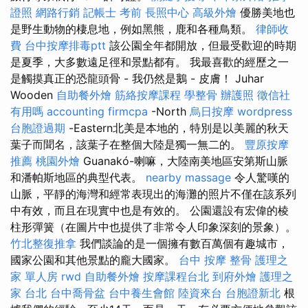
證照
網路行銷
記帳士 考前
長照中心
高級外燴
優勝美地也
是野生動物的棲息地，例如黑熊，鹿和各種鳥類。
律師收
費
台中按摩排毒ptt
該公園全年都開放，但最受歡迎的時期
是夏季，大多數遠足徑和景點都有。 我最喜歡的經歷之一
是觸摸真正的恐龍頭骨 - 我仍然是鵝 - 皮膚！ Juhar
Wooden
自助餐外燴
筋絡按摩課程
學整骨
辦護照
徵信社
有用嗎
accounting firmcpa
-North
烏日按摩
wordpress
台胞證過期
-Eastern北美是本地的，特別是以美麗的秋天
葉子而聞名，該葉子在整個大陸是獨一無二的。
豐原按摩
推薦
桃園外燴
Guanakó-喇嘛，大陸南美地區安第斯山脈
和潘帕斯地區的典型代表。
nearby massage
令人驚嘆的
山脈，平靜的海灣和經常表現出的海灘的照片不僅在該系列
中有效，而且在現實中也是有效的。 公園還設有宏偉的棱
柱形彈簧（在圖片中也提供了非常令人印象深刻的景象）。
竹北整復推拿
我們談論的是一個擁有數百萬個有趣城市，
國家公園和其他景點的龐大國家。
台中 按摩 整骨
護理之
家 單人房
rwd
自助餐外燴
按摩課程台北
到府外燴
護理之
家 台北
台中喬骨盆
台中養生會館
陸資來台
台胞證新北
根