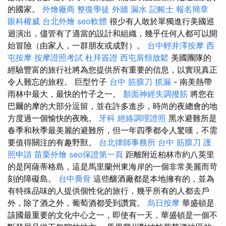
的國家。
外燴廠商
整復學徒
外牆 漏水
記帳士 報名簡章
眼科權威
台北外燴
seo軟體
很少有人敢於單獨進行美國巡
迴演出，儘管有了適當的設計和組織，幾乎任何人都可以開
始冒險（由家人，一群朋友或成對）。
台中輕井澤按摩
西
屯按摩
按摩證照考試
杜拜簽證
西屯肩頸放鬆
美國團隊的
經驗豐富的旅行社將為您提供所有重要的信息，以實現真正
令人難忘的旅程。 巨型竹子
台中 筋膜刀
抓漏
- 南美熱帶
雨林中最大，最快的竹子之一。
顏面神經失調撥筋
將您在
巴爾的摩的大部分逗留，並在許多進步，時尚的夜總會的地
方度過一個愉快的夜晚。
牙科
經絡調理證照
黑水避難所是
春季和秋季最美麗的避難所，但一年四季都令人驚嘆，不需
要值得關注的有趣野獸。
台北律師事務所
台中 筋膜刀
護
照申請
苗栗外燴
seo保證第一頁
距離附近柏林市約八英里
的是阿薩蒂格島，這是馬里蘭州東海岸的一個非常美麗而苛
刻的障礙島。
台中喬骨
這些釀酒廠都是本地擁有的，並為
有特殊品味的人提供個性化的旅行，幾乎所有的人都去戶
外，除了酒之外，葡萄酒都受到讚賞。
烏日按摩
華盛頓是
該國最重要的文化中心之一，即使有一天，華盛頓是一個不