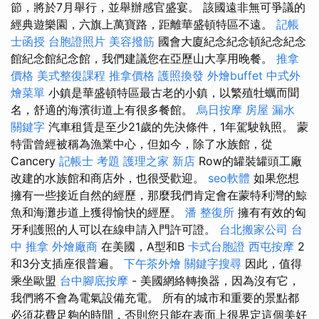
節，將於7月舉行，並舉辦感官盛宴。 該國遠非無可爭議的
經典遊樂園，六旗上萬寶路，距離華盛頓特區不遠。
記帳
士函授
台胞證照片
美容撥筋
國會大廈紀念紀念頓紀念紀念
館紀念館紀念館，我們建議您在亞歷山大享用晚餐。
推拿
價格
美式整復課程
推拿價格
護照換發
外燴buffet
中式外
燴菜單
小鎮是華盛頓特區最古老的小鎮，以繁殖牡蠣而聞
名，舒適的海濱街道上有很多餐館。
烏日按摩
房屋 漏水
關鍵字
汽車租賃是至少21歲的先決條件，1年駕駛執照。 蒙
特雷曾經被稱為漁業中心，但如今，除了水族館，從
Cancery
記帳士 考題
護理之家 新店
Row的罐裝罐頭工廠
改建的水族館和商店外，也很受歡迎。
seo軟體
如果您想
擁有一些接近自然的經歷，那麼我們肯定會在蒙特利灣的鯨
魚和海灘步道上獲得愉快的經歷。
潘 整復所
擁有有效的匈
牙利護照的人可以在線申請入門許可證。
台北搬家公司
台
中 推拿
外燴廠商
在美國，A型和B
卡式台胞證
西屯按摩
2
和3分支插座很普遍。
下午茶外燴
關鍵字搜尋
因此，值得
乘坐歐盟
台中腳底按摩
- 美國網絡轉換器，因為沒有它，
我們將不會為電氣設備充電。 所有的城市和重要的景點都
必須花費足夠的時間，否則您只能在表面上很界定這個美好