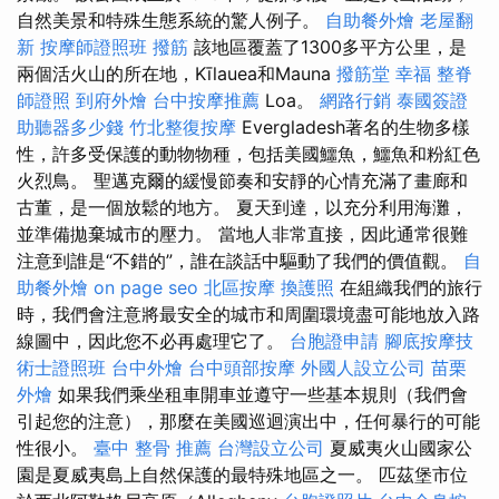
自然美景和特殊生態系統的驚人例子。
自助餐外燴
老屋翻
新
按摩師證照班
撥筋
該地區覆蓋了1300多平方公里，是
兩個活火山的所在地，Kīlauea和Mauna
撥筋堂 幸福
整脊
師證照
到府外燴
台中按摩推薦
Loa。
網路行銷
泰國簽證
助聽器多少錢
竹北整復按摩
Evergladesh著名的生物多樣
性，許多受保護的動物物種，包括美國鱷魚，鱷魚和粉紅色
火烈鳥。 聖邁克爾的緩慢節奏和安靜的心情充滿了畫廊和
古董，是一個放鬆的地方。 夏天到達，以充分利用海灘，
並準備拋棄城市的壓力。 當地人非常直接，因此通常很難
注意到誰是“不錯的”，誰在談話中驅動了我們的價值觀。
自
助餐外燴
on page seo
北區按摩
換護照
在組織我們的旅行
時，我們會注意將最安全的城市和周圍環境盡可能地放入路
線圖中，因此您不必再處理它了。
台胞證申請
腳底按摩技
術士證照班
台中外燴
台中頭部按摩
外國人設立公司
苗栗
外燴
如果我們乘坐租車開車並遵守一些基本規則（我們會
引起您的注意），那麼在美國巡迴演出中，任何暴行的可能
性很小。
臺中 整骨 推薦
台灣設立公司
夏威夷火山國家公
園是夏威夷島上自然保護的最特殊地區之一。 匹茲堡市位