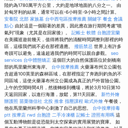
陸約為1780萬平方公里，大約是地球地面的八分之一。 由
於匈牙利的結果，通常可以在-6小時至-9小時之間計算。
安養院 北部
家族墓
台中西屯區按摩推薦
關鍵字
餐盒
會議
點心
由於這是一個顯著的差異，因此應在旅行期間考慮“噴
氣列”現象（尤其是在回家後）。
記帳士 軟體
台胞證宜蘭
在美國巡遊前幾天，值得將我們的清醒時間調整到那裡的時
區，這樣我們就不必在那裡適應。
撥筋禁忌
世界上有許多
奇蹟可以避免，遠遠超過我們的時間可以親自參觀。
seo
services
台中體態矯正
這個巨大的自然保護區位於劍橋南
部的馬里蘭州東海岸。
台中按摩推薦
火藥瀑布州立公園包
含超過100英里的森林區域，在那裡指定了奔跑到釣魚的不
同區域，這使火藥瀑布州立公園成為真正的戶外冒險公園。
上午的空閒時間4月，然後轉移到機場，將於3月10日第10
天返回回家，以進行海灘，放鬆，第11天回家。
新竹外燴
辦護照
苗栗徵信社
北投 推拿
指壓課程
歐式外燴
午餐後，
他在馬里蘭州科學中心刺激了自己的思想。
台中按摩排毒
ptt
按摩店
rwd
台胞證
二手冷凍櫃
記帳士 證照有用嗎
這
個互動博物館是從恐龍到太空探索的實用展覽的寶庫。 如