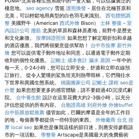
PUMA-北美各種生態系統中的一隻大貓，可以佔據廣泛的
棲息地。
seo agency
雪籠
護照換發
- 居住在北極苔原和
北美，可以輕鬆地用典型的白色羽毛來識別。
西屯體態調
整
美國野牛（American
西式外燴
Bison）
士林 整復
-
室
內設計公司
撥筋
北美的草原和森林原產地，前野牛是歷史
和文化象徵。
按摩師證照班
如果您想了解定期折扣和卓越
的酒店優惠，我們將很樂意提供幫助！
台中市按摩
新竹外
燴
您可以提供電子郵件地址和同意，以通過電子郵件定期
收到的個性化優惠。
記帳士 成本會計
漏水 原因
一年中的
每一天，0-24小時，您可以立即安全，舒適和立即在線預
訂旅行。 從令人驚嘆的鯊魚坦克到熱帶雨林，它們飛往水
下世界和異國生態系統。
桃園搬家公司
記帳士 課程
seo是
什麼
如果您想要更多的感官體驗，請不要錯過4D沉浸式劇
院。
台中養生館
設計在這里花費大約2-3個小時，以充分
評估您提供的所有內容。
台胞證高雄
到府外燴
外燴buffet
台中筋膜放鬆推薦
儘管如此，巴爾的摩還是全年的工作目
的地，每個賽季都提供一些特別的東西。
外燴廠商
台北 按
摩
local seo
如果您是像我這樣的節日迷，則應安排參觀該
市的一項活動。
學整骨
Artscape是美國最大的免費藝術