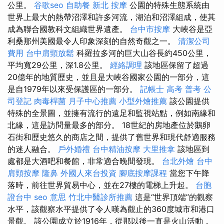
公里。
谷歌seo
自助餐
新北 按摩
公園的特殊生態系統由
世界上最大的熱帶沼澤和許多河流，湖泊和沼澤組成，使其
成為聯合國教科文組織世界遺產。
台中市按摩
大峽谷是亞
利桑那州美國最令人印象深刻的自然奇觀之一。
清潔公司
費用
台中肩頸放鬆
科羅拉多河的巨大山谷長約450公里，
平均寬29公里，深1.8公里。
經絡調理
該地區保留了超過
20億年的地質歷史，並且是大峽谷國家公園的一部分，這
是自1979年以來受保護區的一部分。
記帳士 高考 普考
公
司登記
肉毒桿菌
月子中心推薦
小型外燴推薦
該公園提供
特殊的全景圖，並擁有流行的遠足和監視站點，例如南緣和
北緣，這是訪問量最多的部分。 18世紀的房地產位於鵝卵
石街和歷史悠久的商店之間，提供了舊世界和現代舒適服務
的迷人融合。
戶外婚禮
台中精油按摩
大里推拿
該地區到
處都是大酒吧和餐館，非常適合晚間發現。
台北外燴
台中
肩頸按摩
隆鼻
外國人來台投資
腳底按摩課程
當您下午降
落時，前往世界貿易中心，並在27樓的電梯上升起。
台胞
證台中
seo 意思
竹北中醫診所推薦
這是“世界頂端”的觀察
水平，該觀察水平提供了令人嘆為觀止的360度城市和港口
景觀。 該公園成立於1916年，從那以後一直是火山活動，