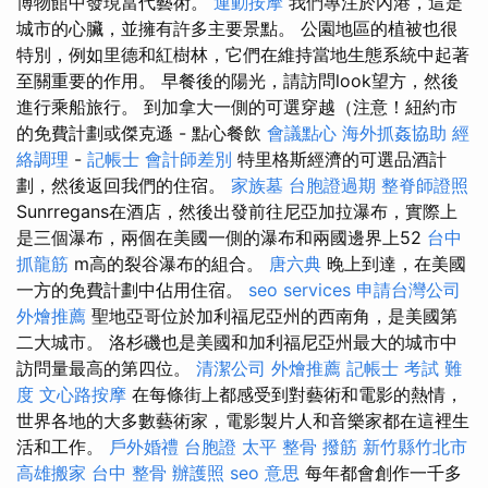
博物館中發現當代藝術。
運動按摩
我們專注於內港，這是
城市的心臟，並擁有許多主要景點。 公園地區的植被也很
特別，例如里德和紅樹林，它們在維持當地生態系統中起著
至關重要的作用。 早餐後的陽光，請訪問look望方，然後
進行乘船旅行。 到加拿大一側的可選穿越（注意！紐約市
的免費計劃或傑克遜 - 點心餐飲
會議點心
海外抓姦協助
經
絡調理
-
記帳士 會計師差別
特里格斯經濟的可選品酒計
劃，然後返回我們的住宿。
家族墓
台胞證過期
整脊師證照
Sunrregans在酒店，然後出發前往尼亞加拉瀑布，實際上
是三個瀑布，兩個在美國一側的瀑布和兩國邊界上52
台中
抓龍筋
m高的裂谷瀑布的組合。
唐六典
晚上到達，在美國
一方的免費計劃中佔用住宿。
seo services
申請台灣公司
外燴推薦
聖地亞哥位於加利福尼亞州的西南角，是美國第
二大城市。 洛杉磯也是美國和加利福尼亞州最大的城市中
訪問量最高的第四位。
清潔公司
外燴推薦
記帳士 考試 難
度
文心路按摩
在每條街上都感受到對藝術和電影的熱情，
世界各地的大多數藝術家，電影製片人和音樂家都在這裡生
活和工作。
戶外婚禮
台胞證
太平 整骨
撥筋 新竹縣竹北市
高雄搬家
台中 整骨
辦護照
seo 意思
每年都會創作一千多