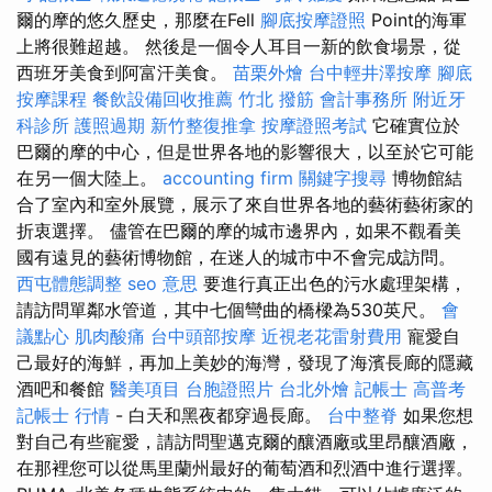
爾的摩的悠久歷史，那麼在Fell
腳底按摩證照
Point的海軍
上將很難超越。 然後是一個令人耳目一新的飲食場景，從
西班牙美食到阿富汗美食。
苗栗外燴
台中輕井澤按摩
腳底
按摩課程
餐飲設備回收推薦
竹北 撥筋
會計事務所
附近牙
科診所
護照過期
新竹整復推拿
按摩證照考試
它確實位於
巴爾的摩的中心，但是世界各地的影響很大，以至於它可能
在另一個大陸上。
accounting firm
關鍵字搜尋
博物館結
合了室內和室外展覽，展示了來自世界各地的藝術藝術家的
折衷選擇。 儘管在巴爾的摩的城市邊界內，如果不觀看美
國有遠見的藝術博物館，在迷人的城市中不會完成訪問。
西屯體態調整
seo 意思
要進行真正出色的污水處理架構，
請訪問單鄰水管道，其中七個彎曲的橋樑為530英尺。
會
議點心
肌肉酸痛
台中頭部按摩
近視老花雷射費用
寵愛自
己最好的海鮮，再加上美妙的海灣，發現了海濱長廊的隱藏
酒吧和餐館
醫美項目
台胞證照片
台北外燴
記帳士 高普考
記帳士 行情
- 白天和黑夜都穿過長廊。
台中整脊
如果您想
對自己有些寵愛，請訪問聖邁克爾的釀酒廠或里昂釀酒廠，
在那裡您可以從馬里蘭州最好的葡萄酒和烈酒中進行選擇。