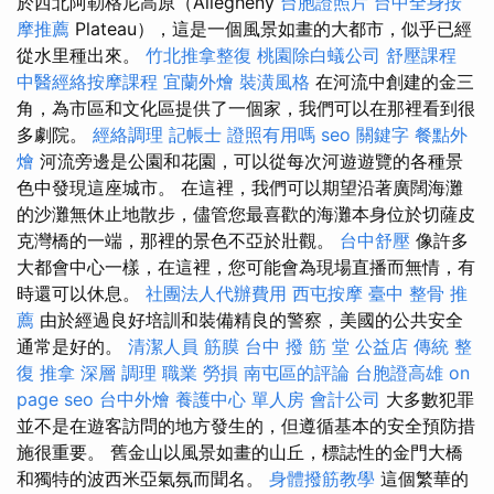
於西北阿勒格尼高原（Allegheny
台胞證照片
台中全身按
摩推薦
Plateau），這是一個風景如畫的大都市，似乎已經
從水里種出來。
竹北推拿整復
桃園除白蟻公司
舒壓課程
中醫經絡按摩課程
宜蘭外燴
裝潢風格
在河流中創建的金三
角，為市區和文化區提供了一個家，我們可以在那裡看到很
多劇院。
經絡調理
記帳士 證照有用嗎
seo 關鍵字
餐點外
燴
河流旁邊是公園和花園，可以從每次河遊遊覽的各種景
色中發現這座城市。 在這裡，我們可以期望沿著廣闊海灘
的沙灘無休止地散步，儘管您最喜歡的海灘本身位於切薩皮
克灣橋的一端，那裡的景色不亞於壯觀。
台中舒壓
像許多
大都會中心一樣，在這裡，您可能會為現場直播而無情，有
時還可以休息。
社團法人代辦費用
西屯按摩
臺中 整骨 推
薦
由於經過良好培訓和裝備精良的警察，美國的公共安全
通常是好的。
清潔人員
筋膜
台中 撥 筋 堂 公益店 傳統 整
復 推拿 深層 調理 職業 勞損 南屯區的評論
台胞證高雄
on
page seo
台中外燴
養護中心 單人房
會計公司
大多數犯罪
並不是在遊客訪問的地方發生的，但遵循基本的安全預防措
施很重要。 舊金山以風景如畫的山丘，標誌性的金門大橋
和獨特的波西米亞氣氛而聞名。
身體撥筋教學
這個繁華的