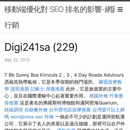
移動端優化對 SEO 排名的影響-網路
行銷
Digi241sa (229)
Sep 22, 2013
T Bb Sunny Bus Kirnculs 2，3，4 Day Roads Adutours
憑藉其熱帶氣候，它是冬季假期的熱門場所。
腳底按摩教
學
護照過期
記帳士 用書推薦
此外，它是旅遊業的主要中
心，並且在國際運輸中心起著重要作用。
桃園外燴
竹東整
骨推薦
這是著名的弗羅斯特博物館和邁阿密海Quarium。
經絡調理
自助餐外燴
台中西屯區按摩推薦
台灣還可以土葬
嗎
wordpress seo
外燴
一個必不可少的計劃是邁阿密航運
公司，它展示了名人的房屋以及溫伍德牆，那裡可以在戶外