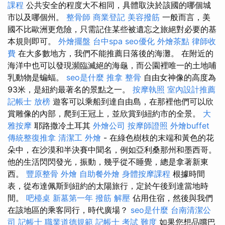
課程
公共安全的程度大不相同，具體取決於該國的哪個城
市以及哪個州。
整骨師
商業登記
美容撥筋
一般而言，美
國不比歐洲更危險，只需記住某些被遺忘之旅絕對必要的基
本規則即可。
外燴擺盤
台中spa
seo優化
外燴茶點
律師收
費
在大多數地方，我們不能推薦日落後的海灘。 在附近的
海洋中也可以發現瀕臨滅絕的海龜，而公園裡唯一的土地哺
乳動物是蝙蝠。
seo是什麼
推拿 整骨
自由女神像的高度為
93米，是紐約最著名的景點之一。
按摩執照
室內設計推薦
記帳士 放榜
遊客可以乘船到達自由島，在那裡他們可以欣
賞雕像的內部，爬到王冠上，並欣賞到紐約市的全景。
大
雅按摩
耶路撒冷土耳其
外燴公司
按摩師證照
外燴buffet
傳統整復推拿
清潔工
外燴
- 在綠色樹枝的末端和黃色的花
朵中，在沙漠和半決賽中聞名，例如亞利桑那州和墨西哥。
他的生活閃閃發光，振動，幾乎從不睡覺，總是拿著新東
西。
豐原整骨
外燴
自助餐外燴
身體按摩課程
根據時間
表，從布達佩斯到紐約的太陽旅行，定於午後到達當地時
間。
吧檯桌
新墓第一年
撥筋 解壓
佔用住宿，然後與我們
在該地區的乘客同行，時代廣場？
seo是什麼
台南清潔公
司
記帳士 職業道德規範
記帳士 考試 難度
如果您想品嚐巴