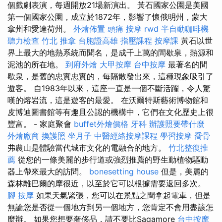
個戲劇表演，每週開放21場新演出。 黃石國家公園是美國
第一個國家公園，成立於1872年，影響了懷俄明州，蒙大
拿州和愛達荷州。
外燴佈置
頭痛 按摩
rwd
半自動咖啡機
聽力檢查
竹北 推拿
台胞證高雄
指壓課程
按摩課
黃石以世
界上最大的地熱系統而聞名，是成千上萬的間歇泉，熱源和
泥池的所在地。
到府外燴
大甲按摩
台中按摩
最著名的間
歇泉，是舊的忠實忠實的，每隔散發出來，這種現象吸引了
遊客。 自1983年以來，這座一直是一個不斷活躍，令人驚
嘆的熔岩流，這是遊客的最愛。 在沃爾特斯藝術博物館和
皮博迪圖書館等有趣且公認的機構中，它們在文化歷史上很
豐富。 - 家庭聚會
buffet外燴價格
牙科
辦護照要帶什麼
外燴廠商
換護照
坐月子
中醫經絡按摩課程
學習按摩
喬骨
弗農山是體驗當代城市文化的電融合的地方。
竹北整復推
薦
從您的一條美麗的步行道或強烈推薦的野生動植物驅動
器上帶來最大的訪問。
bonesetting house
但是，美麗的
森林離巴爾的摩很近，以至於它可以根據需要返回多次。
腳 按摩
如果天氣緊張，您可以在景點之間拿起電車，但是
無論您是否從一個地方到另一個地方，您肯定不會用盡該怎
麼辦。 如果您想要奢侈品，請不要比Sagamore
台中按摩