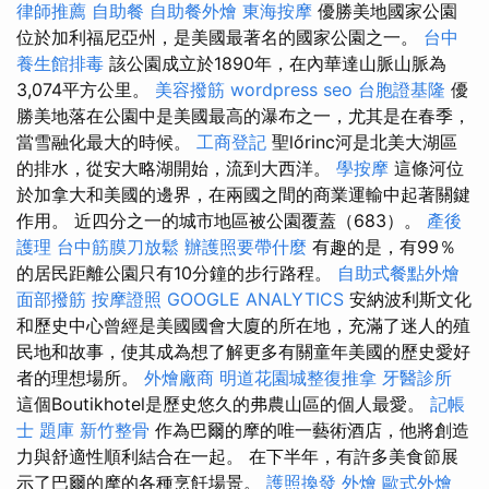
律師推薦
自助餐
自助餐外燴
東海按摩
優勝美地國家公園
位於加利福尼亞州，是美國最著名的國家公園之一。
台中
養生館排毒
該公園成立於1890年，在內華達山脈山脈為
3,074平方公里。
美容撥筋
wordpress seo
台胞證基隆
優
勝美地落在公園中是美國最高的瀑布之一，尤其是在春季，
當雪融化最大的時候。
工商登記
聖lőrinc河是北美大湖區
的排水，從安大略湖開始，流到大西洋。
學按摩
這條河位
於加拿大和美國的邊界，在兩國之間的商業運輸中起著關鍵
作用。 近四分之一的城市地區被公園覆蓋（683）。
產後
護理
台中筋膜刀放鬆
辦護照要帶什麼
有趣的是，有99％
的居民距離公園只有10分鐘的步行路程。
自助式餐點外燴
面部撥筋
按摩證照
GOOGLE ANALYTICS
安納波利斯文化
和歷史中心曾經是美國國會大廈的所在地，充滿了迷人的殖
民地和故事，使其成為想了解更多有關童年美國的歷史愛好
者的理想場所。
外燴廠商
明道花園城整復推拿
牙醫診所
這個Boutikhotel是歷史悠久的弗農山區的個人最愛。
記帳
士 題庫
新竹整骨
作為巴爾的摩的唯一藝術酒店，他將創造
力與舒適性順利結合在一起。 在下半年，有許多美食節展
示了巴爾的摩的各種烹飪場景。
護照換發
外燴
歐式外燴