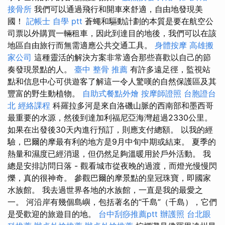
接骨所
我們可以通過飛行和開車來舒適，自由地發現美
國！
記帳士 自學 ptt
蒼蠅和驅動計劃的本質是要在航空公
司票以外購買一輛租車，因此到達目的地後，我們可以在該
地區自由旅行而無需適應公共交通工具。
身體按摩
高雄搬
家公司
這種靈活的解決方案非常適合那些喜歡以自己的節
奏發現景點的人。
臺中 整骨 推薦
有許多遠足徑，監視站
點和信息中心可供遊客了解這一令人驚嘆的自然保護區及其
豐富的野生動植物。
自助式餐點外燴
按摩師證照
台胞證台
北
經絡課程
科羅拉多河是來自洛磯山脈的西南部和墨西哥
最重要的水源，然後到達加利福尼亞海灣超過2330公里。
如果在出發後30天內進行預訂，則應支付總額。 以我的經
驗，巴爾的摩最有利的地方是9月中旬中期或結束。 夏季的
熱量和濕度已經消退，但仍然足夠溫暖用於戶外活動。 我
總是安排訪問日落 - 觀看城市從夜晚的過渡，而燈光慢慢閃
爍，真的很神奇。 參觀巴爾的摩景點的皇冠珠寶，即國家
水族館。 我去過世界各地的水族館，一直是我的最愛之
一。 河沿岸有幾個島嶼，包括著名的“千島”（千島），它們
是受歡迎的旅遊目的地。
台中刮痧推薦ptt
辦護照
台北眼