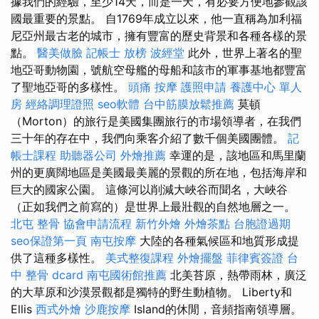
據我們的經驗，至少14天，而是一天，有必要方便地參觀該
國最重要的景點。 自1769年成立以來，他一直稱為加利福
尼亞州最古老的城市，擁有豐富的歷史背景和各種各樣的景
點。
醫美做臉
記帳士 放榜
波經堂
此外，世界上著名的聖
地亞哥動物園，號航空母艦的母船和該市的軍事基地都豐富
了聖地亞哥的多樣性。
頭痛 按摩
護照申請
養護中心 單人
房
經絡調理證照
seo軟體
台中筋膜放鬆推薦
莫頓
（Morton）的旅行是美國集團旅行的市場領導者，在我們
三十年的存在中，我們向乘客介紹了數千個美國團體。
記
帳士課程
助聽器公司
外燴推薦
幸運的是，該地區和馬里蘭
州的更廣闊地區是美國最美麗的景觀的所在地，包括海岸和
巨大的國家公園。 這條河以削減大峽谷而聞名，大峽谷
（正如我們之前寫的）是世界上最壯觀的自然地層之一。
北屯 整骨
協會申請流程
新竹外燴
外燴茶點
台胞證過期
seo保證第一頁
南屯按摩
大陸的各種氣候區和地質形成提
供了這種多樣性。
美式整復課程
外燴擺盤
菲律賓簽證
台
中 整骨 dcard
南屯國術館推薦
北美苔原，熱帶雨林，廣泛
的大草原和沙漠景觀都是獨特的野生動植物。 Liberty和
Ellis
西式外燴
沙鹿按摩
Island的休閒，音頻指南領導層。