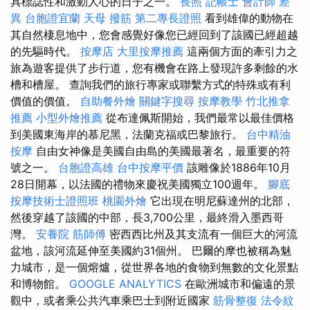
具標誌性和激動人心的日子之一。
長照
記帳士 會計師 差
異
台胞證宜蘭
天母 撥筋
第二專長證照
看到雄偉的動物在
其自然棲息地中，您會感覺好像您已經回到了該國已經超越
的先驅時代。
按摩店
大里按摩推薦
這兩個方面的牽引力之
旅為遊客提供了步行道，您有機會在路上發現許多剩餘的水
槽和槽屋。 查詢我們的旅行專家或聯繫方式的特殊或有利
價值的價值。
自助餐外燴
關鍵字搜尋
按摩教學
竹北推拿
推薦
小型外燴推薦
從布達佩斯開始，我們最常以最佳價格
到美國東海岸的慕尼黑，法蘭克福或巴黎旅行。
台中精油
按摩
自由女神像是美國自由島的美國最著名，最重要的符
號之一。
台胞證高雄
台中按摩平價
該雕像於1886年10月
28日開幕，以法國的禮物來慶祝美國獨立100週年。
腳底
按摩技術士證照班
桃園外燴
它出現在明尼蘇達州的北部，
然後穿越了該國的中部，長3,700公里，最終滑入墨西哥
灣。
安養院
筋師傅
密西西比州及其支流有一個巨大的河流
盆地，該河流延伸至美國約31個州。 巴爾的摩也被稱為魅
力城市，是一個熔爐，從世界各地的食物到無數的文化景點
和博物館。
GOOGLE ANALYTICS
在歐洲城市和偏遠的景
觀中，或者乘公共汽車乘巴士到附近國家
筋骨整復
法令紋