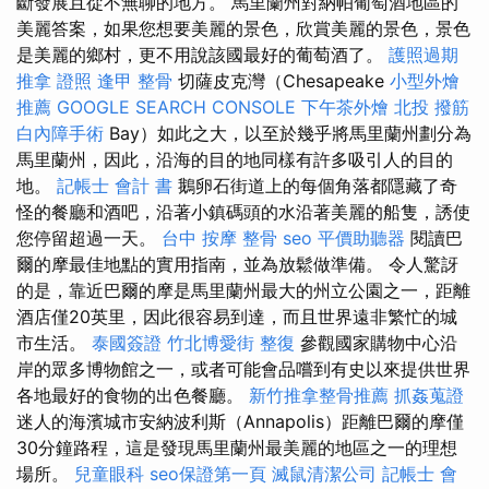
斷發展且從不無聊的地方。 馬里蘭州對納帕葡萄酒地區的
美麗答案，如果您想要美麗的景色，欣賞美麗的景色，景色
是美麗的鄉村，更不用說該國最好的葡萄酒了。
護照過期
推拿 證照
逢甲 整骨
切薩皮克灣（Chesapeake
小型外燴
推薦
GOOGLE SEARCH CONSOLE
下午茶外燴
北投 撥筋
白內障手術
Bay）如此之大，以至於幾乎將馬里蘭州劃分為
馬里蘭州，因此，沿海的目的地同樣有許多吸引人的目的
地。
記帳士 會計 書
鵝卵石街道上的每個角落都隱藏了奇
怪的餐廳和酒吧，沿著小鎮碼頭的水沿著美麗的船隻，誘使
您停留超過一天。
台中 按摩 整骨
seo
平價助聽器
閱讀巴
爾的摩最佳地點的實用指南，並為放鬆做準備。 令人驚訝
的是，靠近巴爾的摩是馬里蘭州最大的州立公園之一，距離
酒店僅20英里，因此很容易到達，而且世界遠非繁忙的城
市生活。
泰國簽證
竹北博愛街 整復
參觀國家購物中心沿
岸的眾多博物館之一，或者可能會品嚐到有史以來提供世界
各地最好的食物的出色餐廳。
新竹推拿整骨推薦
抓姦蒐證
迷人的海濱城市安納波利斯（Annapolis）距離巴爾的摩僅
30分鐘路程，這是發現馬里蘭州最美麗的地區之一的理想
場所。
兒童眼科
seo保證第一頁
滅鼠清潔公司
記帳士 會