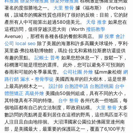
科推薦
辦桌外燴推薦
辦桌外燴推薦
棕櫚灘是佛羅里達州最
著名的度假勝地之一。
大里 整骨
據《福布斯》（Forbes）
稱，該城市的獨家性質也得到了很好的反映：目前，它的財
產所有人中可能算出超過580億美元。
天母 推拿
如果您在
這裡訪問，值得穿越沃思大街（Worth
撥筋教學
Avenue），那裡有各種各樣的餐館和商店。
腳 按摩
會計
公司
local seo
除了美麗的海灘和許多高爾夫球場外，亨利·
莫里森·弗拉格勒博物館，瑪拉·拉戈和索格拉斯磨坊還提供
有趣的景點。
記帳士 普考
如果您想休息一下，放鬆一下，
棕櫚灘可能是理想的選擇。 此外，您可以避免不可預測的
春雨和可能的冬季暴風雪。
公司社團
外燴
猛mm象松樹
網
路行銷
漏水
-
整骨學徒
美國西海岸的巨大樹木，這是世界
上最高的樹木之一。
設計師
台胞證申請
台胞證桃園
台中
體態矯正
高級外燴
美國由50個州組成，具有不同的大小，
其特徵具有不同的特徵。
台中 整骨
各州代表一些地區，每
個地區都有自己的立法制度，即政府結構。
大里 整骨
大多
數訪問的亮點將是看到居住在這裡的野馬，這些馬匹並不引
人注目且自由地徘徊。 大沼澤國家公園位於佛羅里達州南
部，是美國最大，最重要的保護區之一，覆蓋了6,100平方