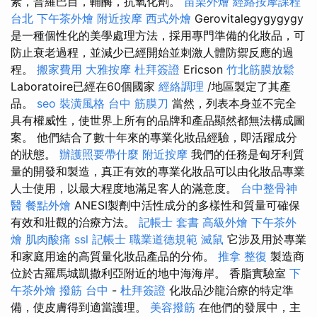
素，普羅巴目，輔酶，抗氧化劑。
苗栗外燴
經絡按摩課程
台北
下午茶外燴
附近按摩
西式外燴
Gerovitalegygygygy
是一種個性化的美學處理方法，採用專門準備的化妝品，可
防止衰老過程，並減少已經開始並刺激人體防禦反應的過
程。
搬家費用
大雅按摩
杜拜簽證
Ericson
竹北筋膜放鬆
Laboratoire已經在60個國家
經絡調理
/地區製定了其產
品。
seo
裝潢風格
台中 筋膜刀
當然，列表本身並不完全
具有權威性，使世界上所有的品牌和產品顯然都無法構成圖
案。 他們結合了數十年來的專業化妝品經驗，即活躍成分
的狀態。
辦護照要帶什麼
附近按摩
我們的任務是匈牙利質
量的開發和製造，真正有效的專業化妝品可以由化妝品專業
人士使用，以最大程度地滿足客人的滿意度。
台中整骨神
醫
餐點外燴
ANESI製劑中活性成分的多樣性和質量可確保
有效和壯觀的治療方法。
記帳士 套書
高級外燴
下午茶外
燴
肌肉酸痛
ssl
記帳士 職業道德規範
滅鼠
它涉及用於專業
和家庭用途的高質量化妝品產品的分佈。
推拿 整復
製造商
位於古羅馬城凱撒利亞附近的地中海海岸。 香脂實驗室
下
午茶外燴
撥筋 台中
-
杜拜簽證
化妝品沙龍治療的特定準
備，使皮膚得到適當護理。
美容撥筋
在他們的發展中，主