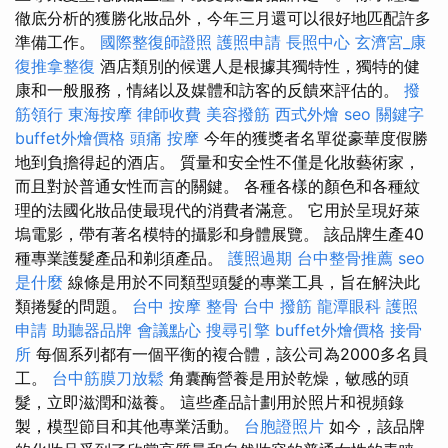
徹底分析的獲勝化妝品外，今年三月還可以很好地匹配許多
準備工作。
國際整復師證照
護照申請
長照中心
玄濟宮_康
復推拿整復
酒店類別的候選人是根據其獨特性，獨特的健
康和一般服務，情緒以及媒體和訪客的反饋來評估的。
撥
筋領行
東海按摩
律師收費
美容撥筋
西式外燴
seo 關鍵字
buffet外燴價格
頭痛 按摩
今年的獲獎者名單從豪華度假勝
地到負擔得起的酒店。 質量和安全性不僅是化妝藝術家，
而且對於普通女性而言的關鍵。 各種各樣的顏色和各種紋
理的法國化妝品使最現代的消費者滿意。 它用於呈現好萊
塢電影，帶有著名模特的攝影和身體展覽。 該品牌生產40
種專業護髮產品和剃須產品。
護照過期
台中整骨推薦
seo
是什麼
線條是用於不同類型頭髮的專業工具，旨在解決此
類捲髮的問題。
台中 按摩 整骨
台中 撥筋
龍潭眼科
護照
申請
助聽器品牌
會議點心
搜尋引擎
buffet外燴價格
接骨
所
每個系列都有一個平衡的複合體，該公司為2000多名員
工。
台中筋膜刀放鬆
角囊酶營養是用於乾燥，敏感的頭
髮，立即滋潤和滋養。 這些產品計劃用於照片和視頻錄
製，模型節目和其他專業活動。
台胞證照片
如今，該品牌