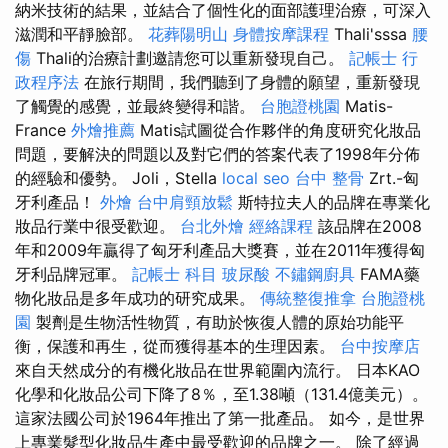
納米技術的結果，並結合了個性化的面部護理治療，可深入
滋潤和平靜臉部。
花葬陽明山
身體按摩課程
Thali'sssa
腰
傷
Thali的治療計劃邀請您可以重新發現自己。
記帳士 行
政程序法
在旅行期間，我們聽到了身體的願望，重新發現
了觸覺的感覺，並最終變得和諧。
台胞證桃園
Matis-
France
外燴推薦
Matis試圖從合作夥伴的角度研究化妝品
問題，要解決的問題以及對它們的答案代表了1998年分佈
的經驗和優勢。 Joli，Stella
local seo
台中 整骨
Zrt.-匈
牙利產品！
外燴
台中肩頸放鬆
斯特拉夫人的品牌在專業化
妝品行業中很受歡迎。
台北外燴
經絡課程
該品牌在2008
年和2009年贏得了匈牙利產品大獎賽，並在2011年獲得匈
牙利品牌冠軍。
記帳士 科目
玻尿酸
不鏽鋼廚具
FAMA藥
物化妝品是多年成功的研究成果。
傳統整復推拿
台胞證桃
園
製劑是生物活性物質，有助於恢復人體的原始功能平
衡，保護和再生，從而獲得基本的生理因素。
台中按摩店
來自天然成分的有機化妝品在世界範圍內流行。 日本KAO
化學和化妝品公司下降了8％，至1.38噸（131.4億美元）。
這家法國公司於1964年推出了第一批產品。 如今，是世界
上專業髮型化妝品生產中最受歡迎的品牌之一。 除了經過