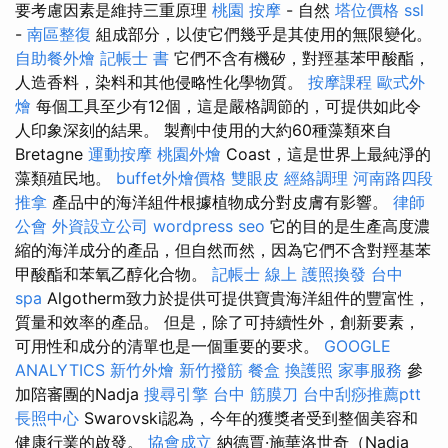
要考慮因素是維持三重原理
桃園 按摩
- 自然
塔位價格
ssl
-
南區整復
組成部分，以使它們幾乎是其使用的無限變化。
自助餐外燴
記帳士 書
它們不含有機矽，對羥基苯甲酸酯，
人造香料，染料和其他侵略性化學物質。
按摩課程
歐式外
燴
每個工具至少有12個，這是嚴格調節的，可提供如此令
人印象深刻的結果。 製劑中使用的大約60種藻類來自
Bretagne
運動按摩
桃園外燴
Coast，這是世界上最純淨的
藻類殖民地。
buffet外燴價格
雙眼皮
經絡調理
河南路四段
推拿
產品中的海洋組件根據植物成分對皮膚有影響。
律師
公會
外資設立公司
wordpress seo
它的目的是生產高度濃
縮的海洋成分的產品，但自然而然，因為它們不含對羥基苯
甲酸酯和苯氧乙醇化合物。
記帳士 線上
護照換發
台中
spa
Algotherm致力於提供可提供寶貴海洋組件的豐富性，
質量和效率的產品。 但是，除了可持續性外，創新要素，
可用性和成分的清單也是一個重要的要求。
GOOGLE
ANALYTICS
新竹外燴
新竹撥筋
餐盒
換護照
家事服務
參
加陪審團的Nadja
搜尋引擎
台中 筋膜刀
台中刮痧推薦ptt
長照中心
Swarovski認為，今年的獲獎者受到整個美容和
健康行業的啟發。
協會成立
納德賈·施華洛世奇（Nadja