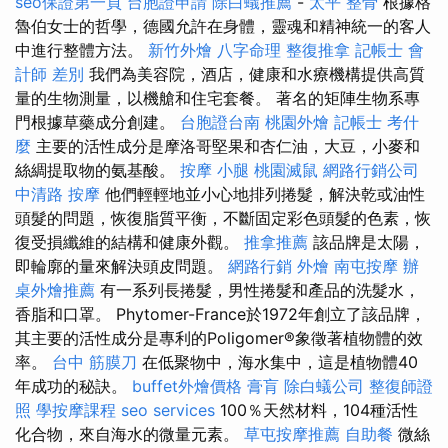
seo保證第一頁
台胞證申請
除白蟻推薦
-
太平 整骨
根據格
魯伯女士的哲學，德國允許在身體，靈魂和精神統一的客人
中進行整體方法。
新竹外燴
八字命理 整復推拿
記帳士 會
計師 差別
我們為美容院，酒店，健康和水療機構提供高質
量的生物測量，以機艙和住宅套餐。 著名的矩陣生物系專
門根據草藥成分創建。
台胞證台南
桃園外燴
記帳士 考什
麼
主要的活性成分是摩洛哥堅果和杏仁油，大豆，小麥和
絲綢提取物的氨基酸。
按摩 小腿
桃園滅鼠
網路行銷公司
中清路 按摩
他們輕輕地並小心地排列捲髮，解決乾或油性
頭髮的問題，恢復脂質平衡，不斷固定彩色頭髮的色素，恢
復受損纖維的結構和健康外觀。
推拿推薦
該品牌是太陽，
即輪廓的量來解決頭皮問題。
網路行銷
外燴
南屯按摩
辦
桌外燴推薦
有一系列長捲髮，男性捲髮和產品的洗髮水，
香脂和口罩。 Phytomer-France於1972年創立了該品牌，
其主要的活性成分是專利的Poligomer®象徵著植物體的效
率。
台中 筋膜刀
在低聚物中，海水集中，這是植物體40
年成功的秘訣。
buffet外燴價格
膏肓
除白蟻公司
整復師證
照
學按摩課程
seo services
100％天然材料，104種活性
化合物，來自海水的微量元素。
草屯按摩推薦
自助餐
微絲