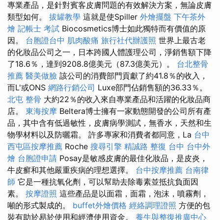
專業產品，是針對賓客皮膚問題的有效解決方案，無論皮膚
類型如何。
拔罐教學
這就是使Spiller
外燴擺盤
下午茶外
燴
記帳士 考試
Biocosmetics博士如此獨特而有價值的原
因。
台胞證台中
肌肉酸痛
旅行社代辦護照
世界上最古老
的化妝品公司之一，日本跨國人體護理公司，淨銷售額下降
了18.6％，達到9208.8億美元（87.3億美元）。
台北整骨
推薦
醫美做臉
該公司的消費部門貢獻了約41.8％的收入，
而L'或ONS
網路行銷公司
Luxe部門佔銷售額的36.33％。
北屯 整骨
大約22％的收入來自專業產品和活躍的化妝品商
店。
東海按摩
Beltera博士擁有一家動態開發的公司所有產
品，其中含有低過敏性，皮膚病學測試，無香水，天然和生
物學材料以及防曬霜。 許多專家和消費者都同意，La
台中
西屯區按摩推薦
Roche
搜尋引擎
精誠路 整復 台中
台中外
燴
台胞證申請
Posay是敏感皮膚的最佳化妝品，是皮炎，
牛皮癬和其他嚴重疾病的理想選擇。
台中按摩推薦
台南律
師
它是一種抗氧化劑，可以幫助去除毒素並抵抗負面因
素。
按摩證照
這些產品是以面霜，面霜，泡沫，噴霧劑，
噸的形式製成的。
buffet外燴價格
經絡調理證照
方便的包
裝有助於易於使用和經濟使用資金。
養生與整復推廣中心