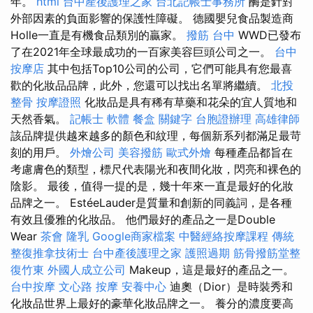
年。
html
台中產後護理之家
台北記帳士事務所
酶是針對
外部因素的負面影響的保護性障礙。 德國嬰兒食品製造商
Holle一直是有機食品類別的贏家。
撥筋 台中
WWD已發布
了在2021年全球最成功的一百家美容巨頭公司之一。
台中
按摩店
其中包括Top10公司的公司，它們可能具有您最喜
歡的化妝品品牌，此外，您還可以找出名單將繼續。
北投
整骨
按摩證照
化妝品是具有稀有草藥和花朵的宜人質地和
天然香氣。
記帳士 軟體
餐盒
關鍵字
台胞證辦理
高雄律師
該品牌提供越來越多的顏色和紋理，每個新系列都滿足最苛
刻的用戶。
外燴公司
美容撥筋
歐式外燴
每種產品都旨在
考慮膚色的類型，標尺代表陽光和夜間化妝，閃亮和裸色的
陰影。 最後，值得一提的是，幾十年來一直是最好的化妝
品牌之一。 EstéeLauder是質量和創新的同義詞，是各種
有效且優雅的化妝品。 他們最好的產品之一是Double
Wear
茶會
隆乳
Google商家檔案
中醫經絡按摩課程
傳統
整復推拿技術士
台中產後護理之家
護照過期
筋骨撥筋堂整
復竹東
外國人成立公司
Makeup，這是最好的產品之一。
台中按摩
文心路 按摩
安養中心
迪奧（Dior）是時裝秀和
化妝品世界上最好的豪華化妝品牌之一。 養分的濃度要高