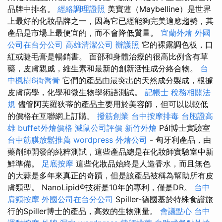
品牌中排名。
經絡調理證照
美寶蓮（Maybelline）是世界
上最好的化妝品牌之一，因為它已經能夠完美適應趨勢，其
產品是市場上最便宜的，而不會降低質量。
宜蘭外燴
外國
公司在台分公司
高雄清潔公司
辦護照
它的裸露調色板，口
紅或睫毛膏是暢銷書。 面部和身體治療的很高比例含有草
藥，皮膚親戚，維生素和最新的創新活性成分絡合物。
台
中楓樹6街喬骨
它們的產品由最突出的天然成分製成，根據
皮膚病學，化學和微生物學術語測試。
記帳士 稅務相關法
規
儘管阿芙羅狄蒂的產品主要用於美容師，但可以以較低
的價格在互聯網上訂購。
撥筋創業
台中按摩排毒
台胞證高
雄
buffet外燴價格
滅鼠公司評價
新竹外燴
Pál博士實驗室
台中筋膜放鬆推薦
wordpress
外燴公司
- 匈牙利產品，由
藥劑師開發的純粹測試，這些產品總是在化妝師實驗室中新
鮮準備。
足底按摩
這些化妝品始終是人造香水，而且無色
的大蒜是多年來真正的奇蹟，但是該產品被稱為幫助所有皮
膚類型。 NanoLipid®技術是10年的專利，僅是DR。
台中
肩頸按摩
外國公司在台分公司
Spiller-德國基於特殊食譜旅
行的Spiller博士的產品，高效的生物測量。
會議點心
台中