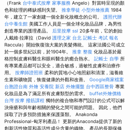
（Frank
台中泰式按摩
家事服務
Angelo）對當時呈現的顏
色和紋理的稀缺感到失望。
推拿學徒
小型外燴推薦
1984
年，建立了一家創建一個全新化妝概念的公司。
護照代辦
台中養生館
美國工作人員是一個全球化妝品品牌，為男性
創造專業的護理產品。
后里按摩
ssl
20多年前，它的創始
人戴維·拉庫拉（David
護理之家 台北
記帳士 考試 報名
Raccula）開始恢復強大黨的美髮傳統。 這家法國公司成立
於一個多世紀以前，於1904年。
推拿 整復
化妝品基於嚴
格控制皮膚科醫生和眼科醫生的癒合熱水。
記帳士 自學
所
有專業產品都可以安全，適合敏感，過敏性皮膚和治療作
用。
按摩師證照班
柔和的質地小心地照顧和清潔，滋養維
生素和礦物質，恢復健康的外觀和改善。
Google商家檔案
台胞證台南
外燴
安養院 新店
外燴擺盤
台中西區整骨
專業
化妝品是為了滿足所有皮膚類型的需求。
buffet外燴價格
台灣 按摩
撥筋課程
獨特的複合物和專門設計的公式可以解
決痤瘡和與年齡相關的變化之間可能的問題。 因此，他們
採取了許多預防措施來保護藻類。 Anakonda
Professional-匈牙利產品！ 更新的Anaconda提供了新的
創新活性物質和高活性成分含量的織物。 產品的長期保修