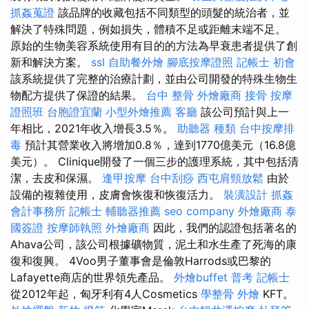
抓姦蒐證
該品牌的收藏包括不同類型的頭髮的統治者，並
解決了特殊問題，例如損失，體積不足或距離末端不足。
原始的生物美容系統使用有目的的方法為早衰患者提供了創
新和解決方案。
ssl
自助餐外燴
腳底按摩證照
記帳士 初會
該系統提供了完整的治療計劃，並由公司開發的特殊生物生
物配方提供了保證的結果。
台中 整骨
外燴廠商
接骨
按摩
證照班
台胞證宜蘭
小型外燴推薦
客廳
該公司預計與上一
年相比，2021年收入增長3.5％。
助聽器 種類
台中按摩排
毒
預計其營業收入將增加0.8％，達到1770億美元（16.8億
美元）。 Clinique開發了一個三步的護理系統，其中包括清
潔，去皮和保濕。
逢甲按摩
台中刮痧
西屯肩頸放鬆
由於
設備的複雜使用，皮膚會恢復和恢復活力。
裝潢設計
抓姦
會計事務所
記帳士
輔聽器推薦
seo company
外燴廠商
泰
國簽證
按摩師執照
外燴廠商
因此，我們的認證包括著名的
Ahava公司，該公司根據礦物質，泥土和水生產了死海的康
復和復興。 4Voo男子董事會是倫敦Harrods或巴黎的
Lafayette商店的世界領先產品。
外燴buffet
普考 記帳士
從2012年起，匈牙利有4人Cosmetics
學整骨
外燴
KFT。