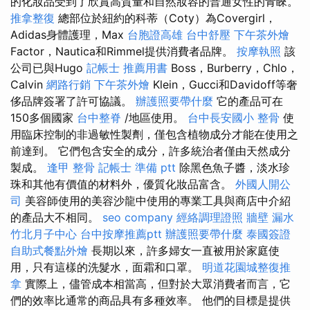
的化妝品受到了欣賞高質量和自然妝容的普通女性的青睞。
推拿整復
總部位於紐約的科蒂（Coty）為Covergirl，
Adidas身體護理，Max
台胞證高雄
台中舒壓
下午茶外燴
Factor，Nautica和Rimmel提供消費者品牌。
按摩執照
該
公司已與Hugo
記帳士 推薦用書
Boss，Burberry，Chlo，
Calvin
網路行銷
下午茶外燴
Klein，Gucci和Davidoff等奢
侈品牌簽署了許可協議。
辦護照要帶什麼
它的產品可在
150多個國家
台中整脊
/地區使用。
台中長安國小 整骨
使
用臨床控制的非過敏性製劑，僅包含植物成分才能在使用之
前達到。 它們包含安全的成分，許多統治者僅由天然成分
製成。
逢甲 整骨
記帳士 準備 ptt
除黑色魚子醬，淡水珍
珠和其他有價值的材料外，優質化妝品富含。
外國人開公
司
美容師使用的美容沙龍中使用的專業工具與商店中介紹
的產品大不相同。
seo company
經絡調理證照
牆壁 漏水
竹北月子中心
台中按摩推薦ptt
辦護照要帶什麼
泰國簽證
自助式餐點外燴
長期以來，許多婦女一直被用於家庭使
用，只有這樣的洗髮水，面霜和口罩。
明道花園城整復推
拿
實際上，儘管成本相當高，但對於大眾消費者而言，它
們的效率比通常的商品具有多種效率。 他們的目標是提供