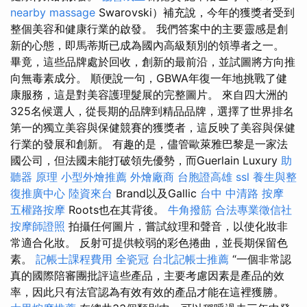
nearby massage
Swarovski）補充說，今年的獲獎者受到
整個美容和健康行業的啟發。 我們答案中的主要靈感是創
新的心態，即馬蒂斯已成為國內高級類別的領導者之一。
畢竟，這些品牌處於回收，創新的最前沿，並試圖將方向推
向無毒素成分。 順便說一句，GBWA年復一年地挑戰了健
康服務，這是對美容護理髮展的完整圖片。 來自四大洲的
325名候選人，從長期的品牌到精品品牌，選擇了世界排名
第一的獨立美容與保健競賽的獲獎者，這反映了美容與保健
行業的發展和創新。 有趣的是，儘管歐萊雅巴黎是一家法
國公司，但法國未能打破領先優勢，而Guerlain Luxury
助
聽器 原理
小型外燴推薦
外燴廠商
台胞證高雄
ssl
養生與整
復推廣中心
陸資來台
Brand以及Gallic
台中 中清路 按摩
五權路按摩
Roots也在其背後。
牛角撥筋
合法專業徵信社
按摩師證照
拍攝任何圖片，嘗試紋理和聲音，以使化妝非
常適合化妝。 反射可提供較弱的彩色捲曲，並長期保留色
素。
記帳士課程費用
全瓷冠
台北記帳士推薦
“一個非常認
真的國際陪審團批評這些產品，主要考慮因素是產品的效
率，因此只有法官認為有效有效的產品才能在這裡獲勝。