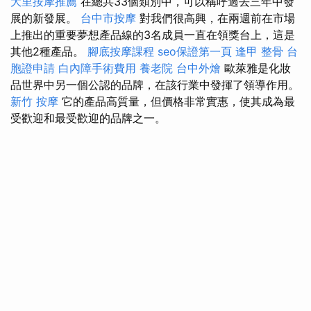
大里按摩推薦
在總共33個類別中，可以稱呼過去三年中發
展的新發展。
台中市按摩
對我們很高興，在兩週前在市場
上推出的重要夢想產品線的3名成員一直在領獎台上，這是
其他2種產品。
腳底按摩課程
seo保證第一頁
逢甲 整骨
台
胞證申請
白內障手術費用
養老院
台中外燴
歐萊雅是化妝
品世界中另一個公認的品牌，在該行業中發揮了領導作用。
新竹 按摩
它的產品高質量，但價格非常實惠，使其成為最
受歡迎和最受歡迎的品牌之一。