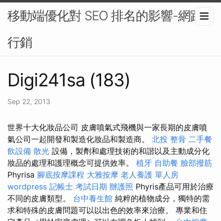
移動端優化對 SEO 排名的影響-網路
行銷
Digi241sa (183)
Sep 22, 2013
世界十大化妝品公司 皮膚噴氣式飛機與一家長期的皮膚噴
氣公司一起開發和製造化妝品和製造商。
北投 整骨
二手餐
飲設備
散光
設備，製劑和處理技術的和諧以及主動成分化
妝品的處理和護理概念可提供效率。
植牙
自助餐
臉部撥筋
Phyrisa
腳底按摩課程
大雅按摩
老人養護 單人房
wordpress
記帳士 考試日期
辦護照
Phyris產品可用於治療
不同的皮膚類型。
台中養生館
純粹的植物成分，獨特的需
求和特殊的皮膚問題可以以出色的效率來治療。 專業和住