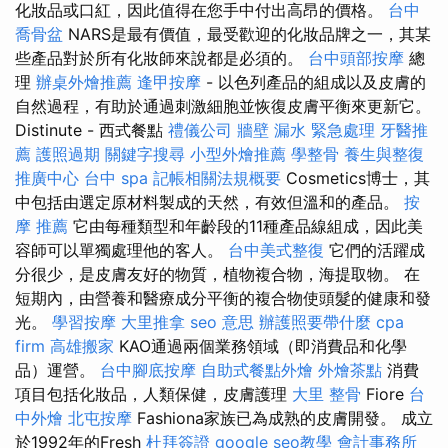
化妝品或口紅，因此值得在您手中付出高昂的價格。
台中
喬骨盆
NARS是最有價值，最受歡迎的化妝品牌之一，其某
些產品對於所有化妝師來說都是必須的。
台中頭部按摩
總
理
辦桌外燴推薦
逢甲按摩
- 以色列產品的組成以及皮膚的
自然過程，有助於通過刺激細胞並恢復皮膚平衡來更新它。
Distinute - 西式餐點
禮儀公司
牆壁 漏水 緊急處理
牙醫推
薦
護照過期
關鍵字搜尋
小型外燴推薦
學整骨
養生與整復
推廣中心
台中 spa
記帳相關法規概要
Cosmetics博士，其
中包括由選定原材料製成的天然，有效但溫和的產品。
按
摩 推薦
它由每種類型和年齡段的11種產品線組成，因此美
容師可以單獨處理他的客人。
台中美式整復
它們的活躍成
分很少，是皮膚友好的物質，植物複合物，海提取物。 在
短期內，由營養和醫療成分平衡的複合物使頭髮的健康和發
光。
學習按摩
大里推拿
seo 意思
辦護照要帶什麼
cpa
firm
高雄搬家
KAO通過兩個業務領域（即消費品和化學
品）運營。
台中腳底按摩
自助式餐點外燴
外燴茶點
消費
項目包括化妝品，人類保健，皮膚護理
大里 整骨
Fiore
台
中外燴
北屯按摩
Fashiona家族已為成熟的皮膚開發。 成立
於1992年的Fresh
杜拜簽證
google seo教學
會計事務所