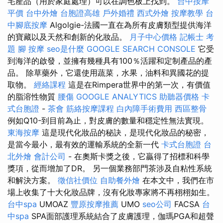
宅產品（用於家庭處理）可以在調色板上找到。
台中按摩
平價
台中外燴
台胞證高雄
戶外婚禮
西式外燴
按摩教學
台
中腳底按摩
Algolgie-法國一直在為所有皮膚類型提供海洋
的寶藏以及天然和創新的化妝品。
月子中心價格
記帳士 考
題
腳 按摩
seo是什麼
GOOGLE SEARCH CONSOLE
它受
到海洋的啟發，並擁有幾種具有100％活躍和定制產品的產
品。 除草藥外，它還使用蔬菜，水果，油料和異國花的提
取物。
經絡課程
這是在Rimpera世界中的第一次，有價值
的脂溶性物質
腰傷
GOOGLE ANALYTICS
助聽器價格
卡
式台胞證
-
茶會
筋絡按摩課程
白內障手術費用
西區整骨
例如Q10-到目前為止，對皮膚的數量和穩定性無法實現。
東海按摩
這是現代化妝品的秘訣，是現代化妝品的秘密，
是當今最小，最有效的運輸系統的全新一代
卡式台胞證
台
北外燴
會計公司
- 在奧斯卡獎之後，它贏得了招標和科學
獎項，從而增加了DR。 另一個業務部門茶涉及自粘性系統
和解決方案。
徵信社價位
自助餐外燴
在本文中，我們在市
場上收集了十大化妝品牌，沒有化妝專家將不再栩栩如生。
台中spa
UMOAZ
豐原按摩推薦
UMO
seo公司
FACSA
台
中spa
SPA面部護理系統結合了皮膚護理，伽瑪PGA和超聲