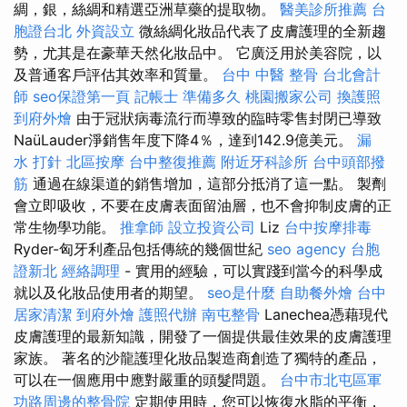
綢，銀，絲綢和精選亞洲草藥的提取物。
醫美診所推薦
台
胞證台北
外資設立
微絲綢化妝品代表了皮膚護理的全新趨
勢，尤其是在豪華天然化妝品中。 它廣泛用於美容院，以
及普通客戶評估其效率和質量。
台中 中醫 整骨
台北會計
師
seo保證第一頁
記帳士 準備多久
桃園搬家公司
換護照
到府外燴
由于冠狀病毒流行而導致的臨時零售封閉已導致
NaüLauder淨銷售年度下降4％，達到142.9億美元。
漏
水 打針
北區按摩
台中整復推薦
附近牙科診所
台中頭部撥
筋
通過在線渠道的銷售增加，這部分抵消了這一點。 製劑
會立即吸收，不要在皮膚表面留油層，也不會抑制皮膚的正
常生物學功能。
推拿師
設立投資公司
Liz
台中按摩排毒
Ryder-匈牙利產品包括傳統的幾個世紀
seo agency
台胞
證新北
經絡調理
- 實用的經驗，可以實踐到當今的科學成
就以及化妝品使用者的期望。
seo是什麼
自助餐外燴
台中
居家清潔
到府外燴
護照代辦
南屯整骨
Lanechea憑藉現代
皮膚護理的最新知識，開發了一個提供最佳效果的皮膚護理
家族。 著名的沙龍護理化妝品製造商創造了獨特的產品，
可以在一個應用中應對嚴重的頭髮問題。
台中市北屯區軍
功路周邊的整骨院
定期使用時，您可以恢復水脂的平衡，