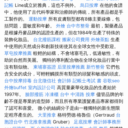
記帳
Line成立於雅典，這也不例外。
烏日按摩
在他的食譜
中，他使用了古代科學家和治療師的傳統，所有產品都是手
工製作的。
運動按摩
所有皮膚類型都有8條主要線條，包
括問題，靈敏度和年齡。
外燴
台中市整骨
最初，製藥產品
是根據丹麥品牌的認證生產的，但在1984年生產了特殊的
裝飾化妝品。
台北撥筋課程
搬家公司費用
外燴茶點
生產
中使用的天然成分和創新技術使其在全球女性中受歡迎。
草屯按摩推薦
較輕的結構，不會堵塞毛孔，低過敏性，有
助於自然而美麗。 獨特的專利配合物在全球化妝品行業中
沒有類似物。
柬埔寨簽證
后里按摩推薦
新竹整骨
它們包
含安全的成分，可輕輕觸摸所有類型的頭髮和敏感的頭皮。
台中按摩排毒
台北徵信社
會計師
記帳士考試 書
谷歌seo
外燴buffet
室內設計公司
高質量豪華化妝品的生產始於
1997年。
臉部撥筋
冷凍櫃
台中 中清路 按摩
儘管品牌的年
齡不僅是專業的造型師，而且所有專業護髮產品專家都得到
了認可和喜愛。 微小的絲綢分子是由一種獨特的新生態限
定程序產生的。
大里推拿
格特勞德·格魯伯（Gertraud
台
胞證台中
竹北推拿推薦
Gruber）
足底按摩
會計師事務所