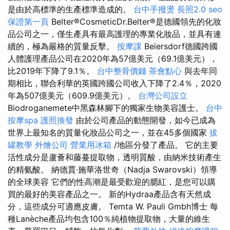
是由於高標準的生產標準造成的。
台中手撥燙
長照2.0
seo
保證第一頁
Belter®CosmeticDr.Belter®是德國領先的化妝
品公司之一，僅生產具有最高護理的專業化妝品，並具有連
續的，極為嚴格的質量反擊。
按摩課
Beiersdorf德國跨國
人體護理產品公司在2020年為57億美元（69.1億美元），
比2019年下降了9.1％。
台中整骨價錢
茶會點心
與去年同
期相比，聯合利華的英國跨國公司收入下降了2.4％，2020
年為507億美元（609.9億美元）。
台灣公司設立
Biodroganemete中黑森林腳下的獨家生物美容護士。
台中
按摩spa
護照換發
由於公司產品的動態開發，如今已成為
世界上最知名的質量化妝品公司之一，並在45多個國家
拔
罐教學
外燴公司
營業用冰箱
/地區分發了產品。 它的主要
活性成分是蘆薈和藤蔓提取物，透明質酸，由納米技術產生
的精氨酸。 納德賈·施華洛世奇（Nadja Swarovski）領導
的全球美容 它們的性高潮是最受歡迎的腮紅，是您可以購
買的最好的美容產品之一。 新的Hydraa產品含有天然成
分，這些成分可適應皮膚。 Temta W. Pauli Gmbh博士 每
種Lanèche產品均包含100％純植物提取物，大量的維生