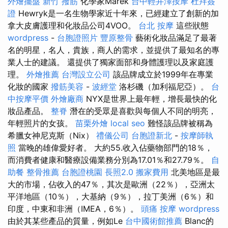
外燴擺盤
新竹 撥筋
化學家Marek
台中輕井澤按摩
杜拜簽
證
Hewryk是一名生物學家近十年來，已經建立了創新的加
拿大皮膚護理和化妝品公司4VOO。
台北 按摩
這些狀態
wordpress
-
台胞證照片
豐原整骨
藝術化妝品滿足了最著
名的明星，名人，貴族，商人的需求，並提供了最知名的專
業人士的建議。 還提供了獨家面部和身體護理以及家庭護
理。
外燴推薦
台灣設立公司
該品牌成立於1999年在專業
化妝的國家
撥筋美容
-
波經堂
洛杉磯（加利福尼亞）。
台
中按摩平價
外燴廠商
NYX是世界上最年輕，增長最快的化
妝品產品。
整脊
潛在的受眾是喜歡與每個人不同的明亮，
年輕照片的女孩。
苗栗外燴
local seo
難怪該品牌被稱為
希臘女神尼克斯（Nix）
禮儀公司
台胞證新北
-
按摩師執
照
當晚的雄偉愛好者。 大約55.收入佔藥物部門的18％，
而消費者健康和醫療設備業務分別為17.01％和27.79％。
自
助餐
整骨推薦
台胞證桃園
長照2.0
搬家費用
北美地區是最
大的市場，佔收入的47％，其次是歐洲（22％），亞洲太
平洋地區（10％），大基納（9％），拉丁美洲（6％）和
印度，中東和非洲（IMEA，6％）。
頭痛 按摩
wordpress
由於其某些產品的質量，例如Le
台中國術館推薦
Blanc的