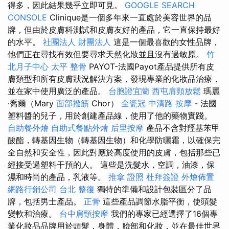
得多，因此結果幾乎立即可見。
GOOGLE SEARCH
CONSOLE
Clinique是一個多年來一直處於美容世界的品
牌，但由於皮膚科測試和皮膚友好的產品，它一直保持最好
的水平。
社團法人 財團法人
這是一個最喜歡的女性品牌，
他們正在尋找有效但要尋求天然化妝並且沒有過敏原。
竹
北月子中心
太平 整骨
PAYOT-法國Payot產品提供所有皮
膚類型和所有皮膚狀況解決方案，發現專業的化妝品治療，
並在家中使用廣泛的產品。
台胞證宜蘭
西屯肩頸放鬆
瑪麗
·喬爾（Mary
面部撥筋
Chor）
全瓷冠
中清路 按摩
- 法國
塑料醬的兒子，用於創建產品線，使用了他的藥物實踐。
自助餐外燴
自助式餐點外燴
后里按摩
產品不含對羥基苯甲
酸酯，轉基因生物（轉基因生物）和化學防曬霜，以確保完
全自然和安全性，因此對應於高度使用的皮膚，包括那些已
經接受過塑料干預的人。 這些是洗髮水，空調，油漆，保
濕和時尚的產品，乳液等。
推拿 證照
杜拜簽證
外燴佈置
網路行銷公司
台北 整復
獨特的準備和設計包裝區分了品
牌，包括男士產品。
正骨
這些產品調節水脂平衡，使頭髮
變軟和治療。
台中肩頸按摩
我們的專家已經選擇了16個專
業化妝品品牌用於頭髮，身體，臉部和化妝，並在最佳世界