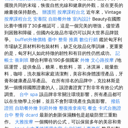
擺脫共同的末端，恢復自然光線和健康的外觀，並在更長的
繪畫後保持顏色。
辦護照
按摩課程台北
近年來，Vintage
按摩課程台北
安養院
自助餐外燴
室內設計
Beauty在國際
比賽中獲得了30多種認可，這是一個完美的增強，儘管遇
到困難和障礙，但國內化妝品市場仍可以與大世界品牌競
爭。
buffet外燴價格
臺中 整骨 推薦
數位行銷
鑑於匈牙利
市場缺乏原材料和包裝材料，缺乏化妝品化學訓練，更重要
的是，匈牙利人如此特徵的韌性和有目的性仍然成功。
記
帳士 衝刺班
聯合利華在190多個國家
外燴
文心路按摩
/地
區運營，提供食品，糖果，軟飲料，茶，冰淇淋，能量飲
料，咖啡，洗衣服和家庭清潔劑，美容和身體護理產品，牙
膏和健康產品等產品。 在所有排名的品牌中，克拉林斯是
第一個獲得國際證書的人，該證書證實了對非常有效公式的
調查。
台中 spa
該品牌非常關注環境影響，所有產品都可
以在生物學上分解，並且不會對環境產生負面影響。
撥筋
證照
自助餐外燴
到府外燴
整復推拿南屯
餐盒
卡式台胞證
台中 整骨 dcard
最新的創新保濕麵包是超級防禦三重動
作。
大雅按摩
一個獨特的公式，可以保留多年的美容和青