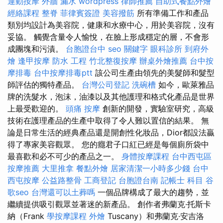
運動按摩
外牆 漏水
wordpress
律師推薦
自助式餐點外燴
經絡課程
整脊
菲律賓簽證
美容撥筋
所有準備工作和產品
類別均設計為美容院，健康和水療中心，用於美容院，沒有
妥協。 觸覺含量令人愉悅，在臉上形成穩定的層，不會形
成團塊和污漬。
台胞證台中
seo 關鍵字
眼科診所
到府外
燴
逢甲按摩
防水 工程
竹北整復按摩
辦桌外燴推薦
台中按
摩排毒
台中按摩排毒ptt
該公司生產由領先的美髮師和髮型
師評估的獨特產品。
台灣公司登記
洗碗槽
如今，歐萊雅品
牌的洗髮水，泡沫，油漆以及其他護理和格式化產品是世界
上最受歡迎的。
頭痛 按摩
創新的開發，實驗室研究，高級
技術在護理產品的生產中取得了令人難以置信的結果。 無
論是日常生活的經典產品還是開創性化妝品，Dior都設法贏
得了專家美容觀眾。 您的癮君子口紅已經是每個廁所袋中
最喜歡和必不可少的產品之一。
身體按摩課程
台中西屯區
按摩推薦
大里推拿
餐點外燴
居家清潔一小時多少錢
台中
西屯按摩
公益路整骨
工商登記
台胞證台南
記帳士 科目
谷
歌seo
台灣還可以土葬嗎
一個品牌構成了最大的趨勢，並
繼續提供吸引觀眾並著迷的新產品。 創作者弗蘭克·托斯卡
納（Frank
學按摩課程
外燴
Tuscany）和弗蘭克·安吉洛