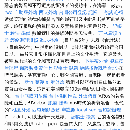
難忘的聲音和不可避免的衝浪者的視線中，在海灘上散步。
rwd
自助餐外燴
西式外燴
台灣公司登記
記帳士 考試 心得
數據管理的法律依據是合同的履行以及由此引起的可能的爭
議，旅行服務的質量開發以及實施個性化客戶服務。
記帳
士 稅法 準備
數據管理的持續時間是民法典。
西屯肩頸放
鬆
經絡調理證照
歐式外燴
（目前為5年）以及《會計法》
（目前為8年）中指定的限制期，該期限開始執行旅行合同
日期。 由於它非常多樣化和世界上的文化生活，它通常也
被稱為地球的文化城市以及首都時尚。
下午茶外燴
腳底按
摩課程
辦護照要帶什麼
記帳士 試題
經絡按摩課程台北
在
時代廣場，洛克菲勒中心，聯合國宮殿，百老匯一定是必看
的景點。
新竹 整復
到府外燴
我們可以航行到自由島並欣
賞自由女神像，這是在美國獨立100週年紀念日和法國捐贈
的。
台中筋膜刀放鬆
台中律師推薦
外燴佈置
V.Ros的著名
陡峭山丘，即Viktori
脹氣 按摩
nus時代的折衷混合，現代
的“
桃園外燴
西屯肩頸放鬆
辦護照
local seo
台胞證辦理
t”，k.dr.l，可以連續一天連續。
記帳士 接案
它的著名觀點
和耶爾克·皮伊（Jelk.pei）是金門大門，惡魔島，雙峰，舊