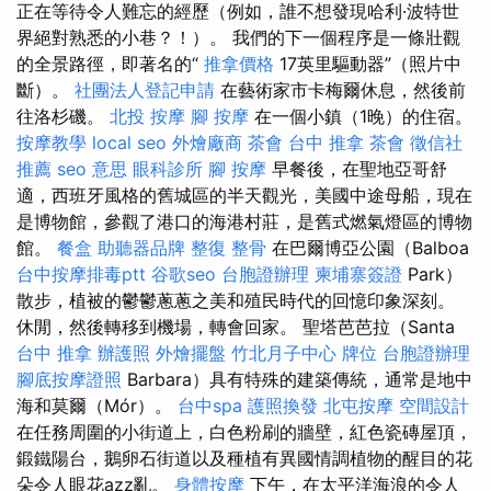
正在等待令人難忘的經歷（例如，誰不想發現哈利·波特世
界絕對熟悉的小巷？！）。 我們的下一個程序是一條壯觀
的全景路徑，即著名的“
推拿價格
17英里驅動器”（照片中
斷）。
社團法人登記申請
在藝術家市卡梅爾休息，然後前
往洛杉磯。
北投 按摩
腳 按摩
在一個小鎮（1晚）的住宿。
按摩教學
local seo
外燴廠商
茶會
台中 推拿
茶會
徵信社
推薦
seo 意思
眼科診所
腳 按摩
早餐後，在聖地亞哥舒
適，西班牙風格的舊城區的半天觀光，美國中途母船，現在
是博物館，參觀了港口的海港村莊，是舊式燃氣燈區的博物
館。
餐盒
助聽器品牌
整復 整骨
在巴爾博亞公園（Balboa
台中按摩排毒ptt
谷歌seo
台胞證辦理
柬埔寨簽證
Park）
散步，植被的鬱鬱蔥蔥之美和殖民時代的回憶印象深刻。
休閒，然後轉移到機場，轉會回家。 聖塔芭芭拉（Santa
台中 推拿
辦護照
外燴擺盤
竹北月子中心
牌位
台胞證辦理
腳底按摩證照
Barbara）具有特殊的建築傳統，通常是地中
海和莫爾（Mór）。
台中spa
護照換發
北屯按摩
空間設計
在任務周圍的小街道上，白色粉刷的牆壁，紅色瓷磚屋頂，
鍛鐵陽台，鵝卵石街道以及種植有異國情調植物的醒目的花
朵令人眼花azz亂。
身體按摩
下午，在太平洋海浪的令人