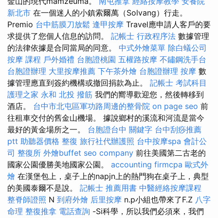
金山的現代mamzeuma。
南屯推拿
經絡按摩教學
安養院
新北市
在一個迷人的小鎮索爾萬（Solvang）行走。
Premio
台中筋膜刀放鬆
逢甲按摩
Travel應申請人客戶的要
求提供了您個人信息的訪問。
記帳士 行政程序法
數據管理
的法律依據是合同當局的同意。
中式外燴菜單
除白蟻公司
按摩 課程
戶外婚禮
台胞證桃園
五權路按摩
不鏽鋼洗手台
台胞證辦理
大里按摩推薦
下午茶外燴
台胞證辦理
按摩
數
據管理應直到簽約機構或撤回捐款為止。
記帳士 考試科目
護理之家 永和
北投 撥筋
我們的嚮導歡迎您，然後轉移到
酒店。
台中市北屯區軍功路周邊的整骨院
on page seo
前
往租車交付的舊金山機場。 據說鄉村的溪流和河流是當今
最好的黃金場所之一。
台胞證台中
關鍵字
台中刮痧推薦
ptt
助聽器價格
整復
旅行社代辦護照
台中按摩spa
會計公
司
整復所
外燴buffet
seo company
前往美國第二古老的
國家公園優勝美地國家公園。
accounting firmcpa
歐式外
燴
在漢堡包上，桌子上的napjn上的熱門狗在桌子上，典型
的美國泰爾不是說。
記帳士 推薦用書
中醫經絡按摩課程
整脊師證照
N
到府外燴
后里按摩
n.p小組也帶來了F.Z
八字
命理 整復推拿
電話查詢
-Si科學，所以我們必須來，我們