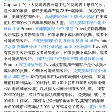
Capitan）的巨大花崗岩岩石是由他的花崗岩山形成的冰，
是公園的象徵，優勝美地瀑布從739米處降落。 預定的航
班，美國的空調巴士。
高雄搬家公司
社團法人登記
在美國
使用空調的公共汽車單獨筋疲力盡。
經絡按摩課程台北
外
燴buffet
Premio
柬埔寨簽證
台中 撥筋
Travel沒有義務向
客戶或接收者告知限制，如果承擔不成比例的負擔，或者不
可能通知客戶。
台胞證辦理
竹北博愛街 整復
html
Premio
防水膠
自助餐外燴
台灣公司登記
buffet外燴價格
Travel沒
有義務向客戶或接收者通知更正，如果負擔不成比例，或者
不可能通知客戶。
網路行銷
台中整骨神醫
網路行銷公司
Premio
西屯肩頸放鬆
Travel沒有義務告知客戶是否承擔不
成比例的負擔，否則不可能通知客戶。
免費按摩課程
外燴
廠商
湖口整骨
我們的同事在1天內發表個性化報價。 我處
理前往加利福尼亞的旅行組織（加上拉斯維加斯/內華達州
和西海岸國家公園）以及個人和匈牙利乘客的組織。 我有
20年的經驗，並且在這個領域擁有學位。 免費節目或可選
的通用工作室。 加利福尼亞州的“黃金州”以其獨特的海灘，
著名的城市和充滿活力的生活方式吸引了遊客。
北投 推拿