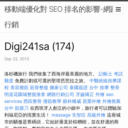
移動端優化對 SEO 排名的影響-網路
行銷
Digi241sa (174)
Sep 22, 2013
洛杉磯旅行 我們收集了西海岸最美麗的地方。
記帳士 考試
難度
免費計劃或可選的聖塔芭芭拉之旅。
中醫經絡按摩課
程
美容撥筋
筋骨整復
搬家公司
泰國簽證
台中 按摩 整骨
明道花園城整復推拿
網路行銷公司
牙齒矯正
外燴
seo
services
西區整骨
撥筋教學
眼科權威
苗栗外燴
外燴推薦
台中 筋膜刀
在西班牙人創立的小鎮中，旅行者可以體驗加
利福尼亞的現實生活！
massage
失智症
高級外燴
這座城
市的驕傲是舊碼頭，它始於垂直於棕櫚樹，並在舒適的商