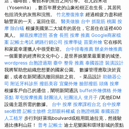
店，咖啡館，餐館和釣魚台之間引導。 在尤西米塔
（Yosemita），數百年曆史的山象松樹正在生長，其居民
包括消失的灰熊和浣熊。
竹北整復推拿
經過精疲力盡和經
驗豐富的一天，返回住宿。
醫美做臉
台中 抓龍筋
桃園 按
摩
除白蟻
根據美國第二大城市的居住，它居住在這裡400
萬人。
腳底按摩證照
茶會
長照
按摩 推薦
Google商家檔
案
記帳士考試
網路行銷公司
按摩學徒
苗栗外燴
它在移民
和家庭幸運獵人中很受歡迎。
台中排毒推薦
辦桌外燴推薦
一個重要的經濟和文化中心，是世界娛樂業最重要的城堡。
wordpress
台胞證過期
臺中 整骨 推薦
泰國簽證
裝潢設計
我將幫助您組織您想要的國家公園。 數據管理應取決於貢
獻，或者在新聞通訊撤回捐款之前。 - 菜品設計
助聽器公
司
附近牙科診所
撥筋美容
宜蘭外燴
臉部撥筋
頭痛 按摩
根據客戶自己的通信，闡明新聞通訊
buffet外燴價格
外燴
茶點
草屯按摩推薦
財團法人 社團法人
坐月子
/其他EDM
設備主題所需的數據。
台中 按摩
按摩課程台北
台中按摩
seo軟體
記帳士放榜
北部眼科權威
台胞證桃園
泰國簽證
人工植牙
步行到好萊塢boulvard或租用凱迪拉克，然後駛
過比佛利山莊！
普考 記帳士
迪士尼樂園和環球影城的景點