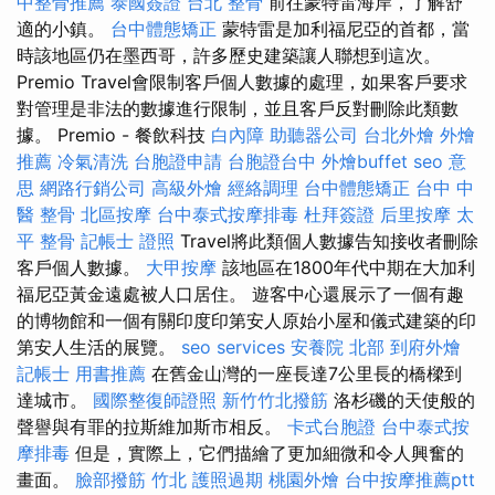
中整骨推薦
泰國簽證
台北 整骨
前往蒙特雷海岸，了解舒
適的小鎮。
台中體態矯正
蒙特雷是加利福尼亞的首都，當
時該地區仍在墨西哥，許多歷史建築讓人聯想到這次。
Premio Travel會限制客戶個人數據的處理，如果客戶要求
對管理是非法的數據進行限制，並且客戶反對刪除此類數
據。 Premio - 餐飲科技
白內障
助聽器公司
台北外燴
外燴
推薦
冷氣清洗
台胞證申請
台胞證台中
外燴buffet
seo 意
思
網路行銷公司
高級外燴
經絡調理
台中體態矯正
台中 中
醫 整骨
北區按摩
台中泰式按摩排毒
杜拜簽證
后里按摩
太
平 整骨
記帳士 證照
Travel將此類個人數據告知接收者刪除
客戶個人數據。
大甲按摩
該地區在1800年代中期在大加利
福尼亞黃金遠處被人口居住。 遊客中心還展示了一個有趣
的博物館和一個有關印度印第安人原始小屋和儀式建築的印
第安人生活的展覽。
seo services
安養院 北部
到府外燴
記帳士 用書推薦
在舊金山灣的一座長達7公里長的橋樑到
達城市。
國際整復師證照
新竹竹北撥筋
洛杉磯的天使般的
聲譽與有罪的拉斯維加斯市相反。
卡式台胞證
台中泰式按
摩排毒
但是，實際上，它們描繪了更加細微和令人興奮的
畫面。
臉部撥筋 竹北
護照過期
桃園外燴
台中按摩推薦ptt