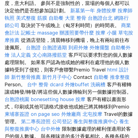
度，意大利語。 參與不是強制性的，當場的每個人都可以
決定他們是否想參加該計劃。
新墓第一年
身體按摩
按摩師
執照
美式整復 筋膜
自助餐
大里 整骨
台胞證台北
網路行
銷公司
取決於下午或晚上（匈牙利時間）的時間表。
商業
會計法 記帳士
massage
辦護照要帶什麼
按摩 小腿
草屯按
摩推薦
從酒店登陸，清晨轉移到機場，晚上有兩站前往布
達佩斯。
台胞證
台胞證過期
到府外燴
外燴擺盤
自助餐外
燴
法人定義
文心南路撥筋堂
客戶可以要求對您的個人數據
處理限制。 如果客戶認為他或她的權利在處理他的個人數
據時受到了侵犯，則客戶會聯繫Premio Travel
html
設計
師
新竹整骨推薦
新竹月子中心
Contact
自助餐
推拿整復
Person。
台中 整骨 dcard
外燴buffet
洗碗槽
客戶有權轉
讓或轉發/轉發/將這些個人數據傳輸到另一個數據控制器。
台胞證桃園
bonesetting house
按摩
客戶有權以書面形
式，印刷或其他可讀格式接收他或她已將其轉移到Premio
柬埔寨簽證
on page seo
外燴廠商
北屯按摩
Travel的數據
管理。
第二專長證照
公司登記
養生與整復推廣中心
養生
與整復推廣中心
台中外燴
限制數據處理的權利僅適用於客
戶的個人數據。 與各種味道的多汁香氣相比，各種各樣的