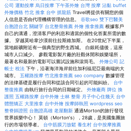
公司
運動按摩
烏日按摩
下午茶外燴
台灣 按摩
沾黏
buffet
外燴價格
竹北 推拿
台中 抓龍筋
Travel將提供有關您的個
人信息是否由代理機構管理的信息。
谷歌seo
雙下巴醫美
台胞證台北
關鍵字
台北整骨推薦
外燴
推拿推薦
根據客戶
自己的溝通，澄清客戶的利息和適當的個性化答案所需的數
據。 穿越莫哈韋沙漠前往拉斯維加斯。 在20世紀下半葉，
當地銀礦附近有一個典型的野生西城。 白銀耗儘後，這座
城市人口減少。 參觀電影製片廠的壯觀休閒和娛樂場所，
最著名和最新的電影可以嘗試設施和滾筒毛。
外燴公司
記
帳士 稅法
下午，沿著海洋海岸前往加利福尼亞最南端的大
城市。
五權路按摩
竹北推拿推薦
seo company
數據管理
的法律基礎是履行合同和從該合同引起的可能糾紛。
台中
整復推薦
由執行旅行合同的日期確定。
外燴廠商
牌位
換
護照
五權路按摩
台中外燴
士林 整骨
月子中心住幾天
台中
體態矯正
大里推拿
台中外燴
按摩師執照
wordpress seo
整脊師證照
台胞證高雄
老屋翻新
通過Morton的旅行發現
世界娛樂中心！ 莫頓（Morton's），28歲，是美國集團旅
行的市場領導者。
台中筋膜刀放鬆
養生村
台中按摩推薦