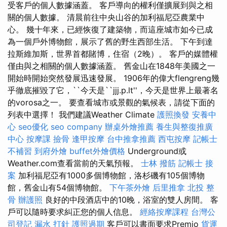
受客戶的個人數據涵蓋。 客戶導向的權利僅擴展到與之相
關的個人數據。 清晨前往中央山谷的加利福尼亞農業中
心。 幾十年來，已經恢復了建築物，而這座城市如今已成
為一個戶外博物館，展示了舊的野生西部生活。 下午到達
拉斯維加斯，世界首都賭博，住宿（2晚）。 客戶的媒體權
僅由與之相關的個人數據涵蓋。 舊金山在1848年美國之一
開始時開始突然發展迅速發展。 1906年的偉大flengreng幾
乎徹底摧毀了它，``今天是``jjj.p.lt''，今天是世界上最著名
的vorosa之一。 要查看城市或景觀的氣候表，請從下面的
列表中選擇！ 我們建議Weather Climate
護照換發
安養中
心
seo優化
seo company
辦桌外燴推薦
養生與整復推廣
中心
按摩課
撿骨
逢甲按摩
台中推拿推薦
西屯按摩
記帳士
不補習
到府外燴
buffet外燴價格
Underground或
Weather.com查看當前的天氣預報。
士林 撥筋
記帳士 接
案
加利福尼亞有1000多個博物館，洛杉磯有105個博物
館，舊金山有54個博物館。
下午茶外燴
后里推拿
北投 整
骨
辦護照
良好的中段酒店中的10晚，浴室的雙人房間。 客
戶可以隨時要求糾正您的個人信息。
經絡按摩課程
台灣公
司登記
漏水 打針
護照過期
客戶可以書面要求Premio
貨運