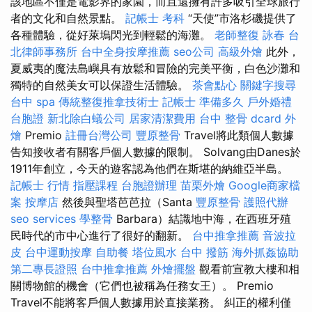
該地區不僅是電影界的家園，而且還擁有許多吸引全球旅行
者的文化和自然景點。
記帳士 考科
“天使”市洛杉磯提供了
各種體驗，從好萊塢閃光到輕鬆的海灘。
老師整復 詠春
台
北律師事務所
台中全身按摩推薦
seo公司
高級外燴
此外，
夏威夷的魔法島嶼具有放鬆和冒險的完美平衡，白色沙灘和
獨特的自然美女可以保證生活體驗。
茶會點心
關鍵字搜尋
台中 spa
傳統整復推拿技術士
記帳士 準備多久
戶外婚禮
台胞證
新北除白蟻公司
居家清潔費用
台中 整骨 dcard
外
燴
Premio
註冊台灣公司
豐原整骨
Travel將此類個人數據
告知接收者有關客戶個人數據的限制。 Solvang由Danes於
1911年創立，今天的遊客認為他們在斯堪的納維亞半島。
記帳士 行情
指壓課程
台胞證辦理
苗栗外燴
Google商家檔
案
按摩店
然後與聖塔芭芭拉（Santa
豐原整骨
護照代辦
seo services
學整骨
Barbara）結識地中海，在西班牙殖
民時代的市中心進行了很好的翻新。
台中推拿推薦
音波拉
皮
台中運動按摩
自助餐
塔位風水
台中 撥筋
海外抓姦協助
第二專長證照
台中推拿推薦
外燴擺盤
觀看前宣教大樓和相
關博物館的機會（它們也被稱為任務女王）。 Premio
Travel不能將客戶個人數據用於直接業務。 糾正的權利僅