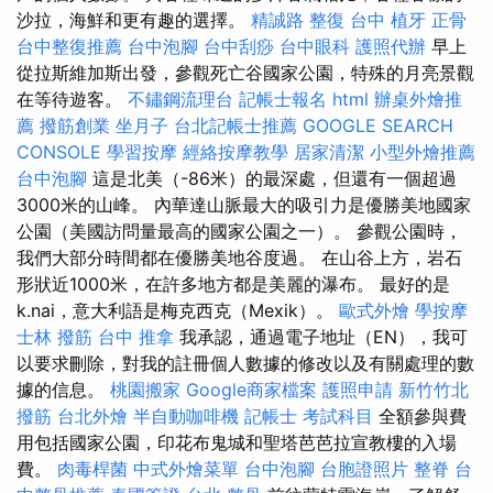
沙拉，海鮮和更有趣的選擇。
精誠路 整復 台中
植牙
正骨
台中整復推薦
台中泡腳
台中刮痧
台中眼科
護照代辦
早上
從拉斯維加斯出發，參觀死亡谷國家公園，特殊的月亮景觀
在等待遊客。
不鏽鋼流理台
記帳士報名
html
辦桌外燴推
薦
撥筋創業
坐月子
台北記帳士推薦
GOOGLE SEARCH
CONSOLE
學習按摩
經絡按摩教學
居家清潔
小型外燴推薦
台中泡腳
這是北美（-86米）的最深處，但還有一個超過
3000米的山峰。 內華達山脈最大的吸引力是優勝美地國家
公園（美國訪問量最高的國家公園之一）。 參觀公園時，
我們大部分時間都在優勝美地谷度過。 在山谷上方，岩石
形狀近1000米，在許多地方都是美麗的瀑布。 最好的是
k.nai，意大利語是梅克西克（Mexik）。
歐式外燴
學按摩
士林 撥筋
台中 推拿
我承認，通過電子地址（EN），我可
以要求刪除，對我的註冊個人數據的修改以及有關處理的數
據的信息。
桃園搬家
Google商家檔案
護照申請
新竹竹北
撥筋
台北外燴
半自動咖啡機
記帳士 考試科目
全額參與費
用包括國家公園，印花布鬼城和聖塔芭芭拉宣教樓的入場
費。
肉毒桿菌
中式外燴菜單
台中泡腳
台胞證照片
整脊
台