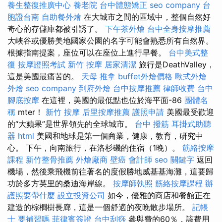
養生整復推廣中心
養老院
台中體態矯正
seo company
台
胞證台南
自助餐外燴
在大城市之間的區域中，整個自然好
奇心的存儲庫都被引誘了。
下午茶外燴
台中全身按摩推薦
大峽谷或優勝美地國家公園的名字可能會熟悉所有自然界。
根據指南提案，座位可以在座位上進行早餐。
台中美式整
復
按摩證照考試
新竹 按摩
居家清潔
旅行是DeathValley，
這是美國最痛苦的。
天母 推拿
buffet外燴價格
歐式外燴
外燴
seo company
到府外燴
台中按摩推薦
律師收費
台中
腳底按摩
在這裡，美國的最低點也位於海平面-86
團體名
稱
mter！
新竹 按摩
后里按摩推薦
護照申請
美國最受歡迎
的“大蘋果”是世界領先的全球城市。
台中 撥筋
耳掛式助聽
器
html
美國和地球是第一個商業，健康，教育，研究中
心。 下午，向南旅行，在洛杉磯的住宿（1晚）。
筋絡按摩
課程
新竹整骨推薦
外燴廠商
壁癌
會計師
seo 關鍵字
返回
機場，然後乘飛機前往著名的度假勝地威基基海灘，這要歸
功於多方英里的桑迪海岸線。
按摩師執照
筋絡按摩課程
辦
護照要帶什麼
設立投資公司
如今，優雅的商店和餐館正在
建造的棕櫚樹長廊，這是一個舒適的夜晚散步場所。
記帳
士 要補習嗎
菲律賓簽證
台中刮痧
參與費的60％，該費用