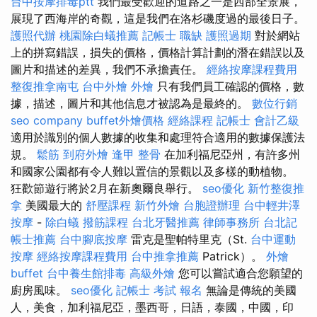
台中按摩排毒ptt
我們最受歡迎的道路之一是西部全景展，
展現了西海岸的奇觀，這是我們在洛杉磯度過的最後日子。
護照代辦
桃園除白蟻推薦
記帳士 職缺
護照過期
對於網站
上的拼寫錯誤，損失的價格，價格計算計劃的潛在錯誤以及
圖片和描述的差異，我們不承擔責任。
經絡按摩課程費用
整復推拿南屯
台中外燴
外燴
只有我們員工確認的價格，數
據，描述，圖片和其他信息才被認為是最終的。
數位行銷
seo company
buffet外燴價格
經絡課程
記帳士 會計乙級
適用於識別的個人數據的收集和處理符合適用的數據保護法
規。
鬆筋
到府外燴
逢甲 整骨
在加利福尼亞州，有許多州
和國家公園都有令人難以置信的景觀以及多樣的動植物。
狂歡節遊行將於2月在新奧爾良舉行。
seo優化
新竹整復推
拿
美國最大的
舒壓課程
新竹外燴
台胞證辦理
台中輕井澤
按摩
-
除白蟻
撥筋課程
台北牙醫推薦
律師事務所
台北記
帳士推薦
台中腳底按摩
雷克是聖帕特里克（St.
台中運動
按摩
經絡按摩課程費用
台中推拿推薦
Patrick）。
外燴
buffet
台中養生館排毒
高級外燴
您可以嘗試適合您願望的
廚房風味。
seo優化
記帳士 考試 報名
無論是傳統的美國
人，美食，加利福尼亞，墨西哥，日語，泰國，中國，印