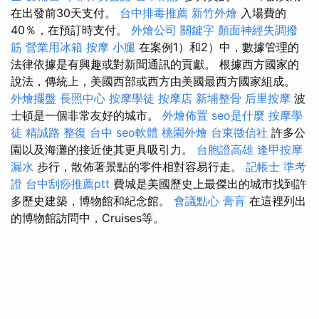
在出發前30天支付。
台中排毒推薦
新竹外燴
入場費的
40％，在預訂時支付。
外燴公司
關鍵字
顏面神經失調撥
筋
營業用冰箱
按摩 小腿
在案例1）和2）中，數據管理的
法律依據是有興趣或對新聞通訊的貢獻。 根據西方國家的
說法，傳統上，美國西部或西方由美國最西方國家組成。
外燴擺盤
長照中心
按摩學徒
按摩店
新埔整骨
后里按摩
波
士頓是一個非常友好的城市。
外燴佈置
seo是什麼
按摩學
徒
精誠路 整復 台中
seo軟體
桃園外燴
台東徵信社
許多公
園以及海灘的接近使其更具吸引力。
台胞證高雄
逢甲按摩
漏水
步行，散佈著景點的零件相對容易行走。
記帳士 準考
證
台中刮痧推薦ptt
費城是美國歷史上最傑出的城市找到許
多歷史建築，博物館和紀念館。
會議點心
膏肓
在這裡列出
的博物館訪問中，Cruises等。