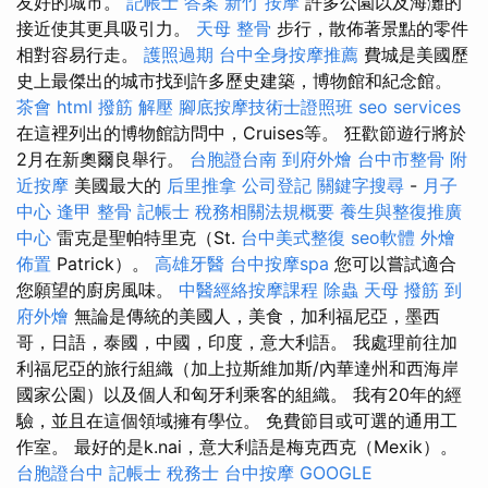
友好的城市。
記帳士 答案
新竹 按摩
許多公園以及海灘的
接近使其更具吸引力。
天母 整骨
步行，散佈著景點的零件
相對容易行走。
護照過期
台中全身按摩推薦
費城是美國歷
史上最傑出的城市找到許多歷史建築，博物館和紀念館。
茶會
html
撥筋 解壓
腳底按摩技術士證照班
seo services
在這裡列出的博物館訪問中，Cruises等。 狂歡節遊行將於
2月在新奧爾良舉行。
台胞證台南
到府外燴
台中市整骨
附
近按摩
美國最大的
后里推拿
公司登記
關鍵字搜尋
-
月子
中心
逢甲 整骨
記帳士 稅務相關法規概要
養生與整復推廣
中心
雷克是聖帕特里克（St.
台中美式整復
seo軟體
外燴
佈置
Patrick）。
高雄牙醫
台中按摩spa
您可以嘗試適合
您願望的廚房風味。
中醫經絡按摩課程
除蟲
天母 撥筋
到
府外燴
無論是傳統的美國人，美食，加利福尼亞，墨西
哥，日語，泰國，中國，印度，意大利語。 我處理前往加
利福尼亞的旅行組織（加上拉斯維加斯/內華達州和西海岸
國家公園）以及個人和匈牙利乘客的組織。 我有20年的經
驗，並且在這個領域擁有學位。 免費節目或可選的通用工
作室。 最好的是k.nai，意大利語是梅克西克（Mexik）。
台胞證台中
記帳士 稅務士
台中按摩
GOOGLE