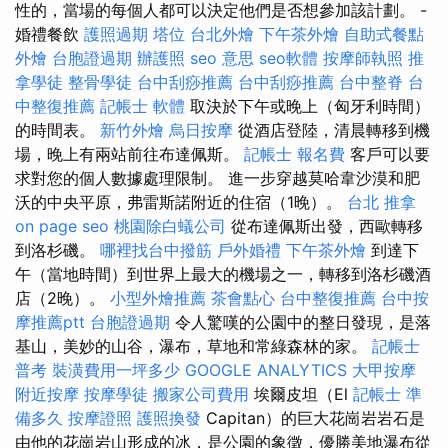
性的，當場的每個人都可以決定他們是否想參加該計劃。 -
婚禮餐飲
護照過期
塔位
台北外燴
下午茶外燴
自助式餐點
外燴
台胞證過期
辦護照
seo 意思
seo軟體
按摩師執照
推
拿學徒
整骨學徒
台中刮痧推薦
台中刮痧推薦
台中整脊
台
中整復推薦
記帳士 軟體
取決於下午或晚上（匈牙利時間）
的時間表。
新竹外燴
烏日按摩
從酒店登陸，清晨轉移到機
場，晚上有兩站前往布達佩斯。
記帳士 報名費
客戶可以要
求對您的個人數據處理限制。 進一步穿越莫哈韋沙漠和肥
沃的中央平原，弗雷斯諾附近的住宿（1晚）。
台北 推拿
on page seo
桃園除白蟻公司
從布達佩斯出發，西歐轉移
到洛杉磯。
哪裡找台中撥筋
戶外婚禮
下午茶外燴
到達下
午（當地時間）到世界上最大的機場之一，轉移到洛杉磯酒
店（2晚）。
小型外燴推薦
茶會點心
台中整復推薦
台中按
摩推薦ptt
台胞證過期
令人驚嘆的公園中的整日發現，是落
基山，美妙的山谷，瀑布，草地和常綠森林的家。
記帳士
普考
裝潢費用一坪多少
GOOGLE ANALYTICS
大甲按摩
附近按摩
按摩學徒
搬家公司費用
埃爾皮坦（El
記帳士 準
備多久
按摩證照
護照換發
Capitan）的巨大花崗岩岩石是
由他的花崗岩山形成的冰，是公園的象徵，優勝美地瀑布從