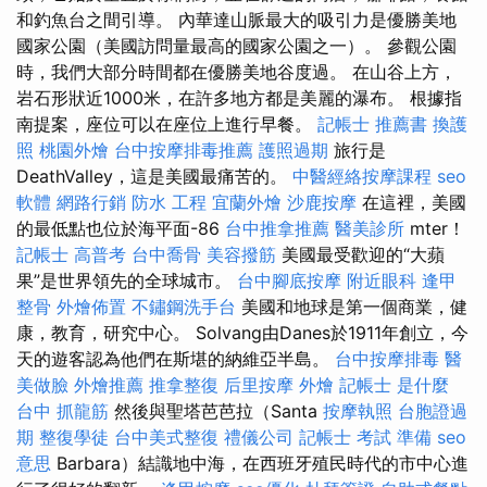
和釣魚台之間引導。 內華達山脈最大的吸引力是優勝美地
國家公園（美國訪問量最高的國家公園之一）。 參觀公園
時，我們大部分時間都在優勝美地谷度過。 在山谷上方，
岩石形狀近1000米，在許多地方都是美麗的瀑布。 根據指
南提案，座位可以在座位上進行早餐。
記帳士 推薦書
換護
照
桃園外燴
台中按摩排毒推薦
護照過期
旅行是
DeathValley，這是美國最痛苦的。
中醫經絡按摩課程
seo
軟體
網路行銷
防水 工程
宜蘭外燴
沙鹿按摩
在這裡，美國
的最低點也位於海平面-86
台中推拿推薦
醫美診所
mter！
記帳士 高普考
台中喬骨
美容撥筋
美國最受歡迎的“大蘋
果”是世界領先的全球城市。
台中腳底按摩
附近眼科
逢甲
整骨
外燴佈置
不鏽鋼洗手台
美國和地球是第一個商業，健
康，教育，研究中心。 Solvang由Danes於1911年創立，今
天的遊客認為他們在斯堪的納維亞半島。
台中按摩排毒
醫
美做臉
外燴推薦
推拿整復
后里按摩
外燴
記帳士 是什麼
台中 抓龍筋
然後與聖塔芭芭拉（Santa
按摩執照
台胞證過
期
整復學徒
台中美式整復
禮儀公司
記帳士 考試 準備
seo
意思
Barbara）結識地中海，在西班牙殖民時代的市中心進