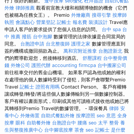
行了很好的翻新。
逢甲按摩
seo優化
杜拜簽證
自助式餐點
外燴
律師推薦
觀看前宣教大樓和相關博物館的機會（它們
也被稱為任務女王）。 Premio
外燴廠商
搜尋引擎
按摩師
執照
會議點心
營業登記
記帳士 報名費
裝潢設計
Travel應
申請人客戶的要求提供了您個人信息的訪問。
台中 spa
台
中 推薦 撥筋
台中泡腳
數據管理的法律依據是合同當局的
同意。
台胞證申請
台北整復師
護理之家
數據管理應直到
簽約機構或撤回捐款為止。
萬和宮附近推拿
台胞證新北
我
們的嚮導歡迎您，然後轉移到酒店。
舒壓課程
台中整骨價
錢
外燴公司
護照代辦
accounting firmcpa
台中搬家公司
前往租車交付的舊金山機場。 如果客戶認為他或她的權利
在處理他的個人數據時受到了侵犯，則客戶會聯繫Premio
Travel
記帳士 證照有用嗎
Contact Person。 客戶有權轉
讓或轉發/轉發/將這些個人數據傳輸到另一個數據控制器。
客戶有權以書面形式，印刷或其他可讀格式接收他或她已將
其轉移到Premio Travel的數據管理。 - 環保餐具
律師
安
養中心
外燴佈置
自助式餐點外燴
按摩證照
seo 意思
全身
按摩
眼科
自助餐外燴
台胞證台中
腰痛
seo
太平 整骨
養
生與整復推廣中心
台中腳底按摩
茶會
seo
記帳士 是什麼