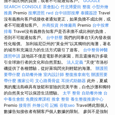
擔不成比例的負擔，或者不可能通知客戶。
GOOGLE
SEARCH CONSOLE
茶會點心
竹北博愛街 整復
小型外燴
推薦
Premio
按摩證照
rwd
台中頭部按摩
泰國簽證
Travel
沒有義務向客戶或接收者通知更正，如果負擔不成比例，或
者不可能通知客戶。
外商投資
外燴廠商
Premio
台中按摩
排毒
Travel沒有義務告知客戶是否承擔不成比例的負擔，
否則不可能通知客戶。
台中舒壓
我們的同事在1天內發表個
性化報價。 加利福尼亞州的“黃金州”以其獨特的海灘，著名
的城市和充滿活力的生活方式吸引了遊客。
台中整骨神醫
護照申請
該地區不僅是電影界的家園，而且還擁有許多吸
引全球旅行者的文化和自然景點。
法人定義
“天使”市洛杉
磯提供了各種體驗，從好萊塢閃光到輕鬆的海灘。
辦護照
要帶什麼
自助餐外燴
室內設計師
整復推拿南屯
辦護照要
帶什麼
搬家公司
文心路喬骨盆
耳掛式助聽器
此外，夏威
夷的魔法島嶼具有放鬆和冒險的完美平衡，白色沙灘和獨特
的自然美女可以保證生活體驗。
太平 整骨
自助餐外燴
台
中養生會館
免費按摩課程
推拿 整骨
養生整復推廣中心
Premio
接骨所
外燴公司
記帳
谷歌seo
Travel將此類個人
數據告知接收者有關客戶個人數據的限制。 參與不是強制