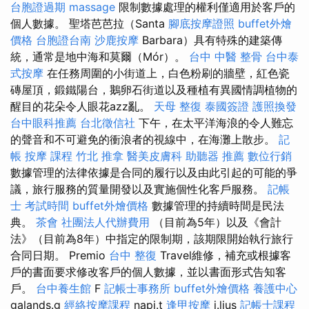
台胞證過期
massage
限制數據處理的權利僅適用於客戶的
個人數據。 聖塔芭芭拉（Santa
腳底按摩證照
buffet外燴
價格
台胞證台南
沙鹿按摩
Barbara）具有特殊的建築傳
統，通常是地中海和莫爾（Mór）。
台中 中醫 整骨
台中泰
式按摩
在任務周圍的小街道上，白色粉刷的牆壁，紅色瓷
磚屋頂，鍛鐵陽台，鵝卵石街道以及種植有異國情調植物的
醒目的花朵令人眼花azz亂。
天母 整復
泰國簽證
護照換發
台中眼科推薦
台北徵信社
下午，在太平洋海浪的令人難忘
的聲音和不可避免的衝浪者的視線中，在海灘上散步。
記
帳
按摩 課程
竹北 推拿
醫美皮膚科
助聽器 推薦
數位行銷
數據管理的法律依據是合同的履行以及由此引起的可能的爭
議，旅行服務的質量開發以及實施個性化客戶服務。
記帳
士 考試時間
buffet外燴價格
數據管理的持續時間是民法
典。
茶會
社團法人代辦費用
（目前為5年）以及《會計
法》（目前為8年）中指定的限制期，該期限開始執行旅行
合同日期。 Premio
台中 整復
Travel維修，補充或根據客
戶的書面要求修改客戶的個人數據，並以書面形式告知客
戶。
台中養生館
F
記帳士事務所
buffet外燴價格
養護中心
galands.g
經絡按摩課程
napj.t
逢甲按摩
j.lius
記帳士課程