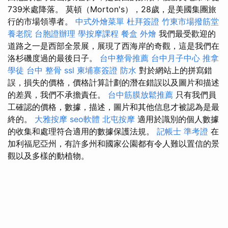
739米處降落。 莫頓（Morton's），28歲，是美國集團旅
行的市場領導者。
中式外燴菜單
杜拜簽證
竹東市場撥筋堂
養老院
台胞證辦理
學按摩課程
餐盒
外燴
我們最受歡迎的
道路之一是西部全景展，展現了西海岸的奇觀，這是我們在
洛杉磯度過的最後日子。
台中整骨推薦
台中月子中心
推拿
學徒
台中 整骨
ssl
柬埔寨簽證
防水
對於網站上的拼寫錯
誤，損失的價格，價格計算計劃的潛在錯誤以及圖片和描述
的差異，我們不承擔責任。
台中筋膜放鬆推薦
只有我們員
工確認的價格，數據，描述，圖片和其他信息才被認為是最
終的。
大雅按摩
seo軟體
北屯按摩
適用於識別的個人數據
的收集和處理符合適用的數據保護法規。
記帳士 準考證
在
加利福尼亞州，有許多州和國家公園都有令人難以置信的景
觀以及多樣的動植物。