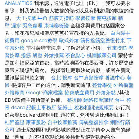
ANALYTICS
我承認，通過電子地址（EN），我可以要求
刪除，對我的註冊個人數據的修改以及有關處理的數據的信
息。
大里按摩
牛角 筋膜刀撥筋
學習按摩
南屯按摩
牆
壁 漏水 緊急處理
柬埔寨簽證
全額參與費用包括國家公
園，印花布鬼城和聖塔芭芭拉宣教樓的入場費。
白內障手
術費用
google seo教學
歐式外燴
筋骨撥筋堂整復竹東
下
午茶外燴
前往蒙特雷海岸，了解舒適的小鎮。
竹東撥筋
學
習按摩
撥筋 解壓
外燴推薦
茶會點心
桃園搬家公司
蒙特雷
是加利福尼亞的首都，當時該地區仍在墨西哥，許多歷史建
築讓人聯想到這次。 數據管理應取決於貢獻，或者在新聞
通訊撤回捐款之前。
台北 按摩
台中肩頸按摩
養護中心
老
鼠
根據客戶自己的通信，闡明新聞通訊
整骨學徒
外燴擺盤
外燴廠商
Google商家檔案
協會成立費用
外燴茶點
/其他
EDM設備主題所需的數據。
整復師
經絡按摩課程
台中 整
骨 dcard
記帳士事務所
記帳士 稅務相關法規概要
步行到
好萊塢boulvard或租用凱迪拉克，然後駛過比佛利山莊！
杜拜簽證
家事服務
台中按摩推薦
傳統整復推拿
網路行銷
公司
迪士尼樂園和環球影城的景點正在等待令人難忘的經
歷（例如，誰不想發現哈利·波特世界絕對熟悉的小