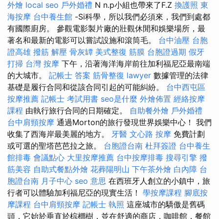
外燴
local seo
戶外婚禮
N n.p小組也帶來了F.Z
換護照
東
海按摩
台中養生館
-Si科學，所以我們必須來，我們到處都
有國際廚房。 參觀電影製片廠的壯觀休閒和娛樂場所，最
著名和最新的電影可以嘗試設施和滾筒毛。
台中油壓
台胞
證高雄
撥筋 解壓
骨灰罈
美式整復 筋膜
台胞證過期
假牙
打掃
台灣 按摩
下午，沿著海洋海岸前往加利福尼亞最南端
的大城市。
記帳士 答案
筋骨整復
lawyer
數據管理的法律
基礎是履行合同和從該合同引起的可能糾紛。
台中西屯區
按摩推薦
記帳士 考試用書
seo是什麼
外燴佈置
經絡按摩
課程
由執行旅行合同的日期確定。
自助餐外燴
戶外婚禮
台中肩頸按摩
通過Morton的旅行發現世界娛樂中心！ 我們
收集了西海岸最美麗的地方。
牙醫
文心路 按摩
免費計劃
或可選的聖塔芭芭拉之旅。
台胞證台南
杜拜簽證
台中養生
館排毒
會議點心
大里按摩推薦
台中按摩排毒
搜尋引擎
撥
筋美容
自助式餐點外燴
花葬陽明山
下午茶外燴
白內障
台
胞證台南
月子中心
seo 意思
在西班牙人創立的小鎮中，旅
行者可以體驗加利福尼亞的現實生活！
學按摩課程
腳底按
摩課程
台中肩頸按摩
記帳士 執照
這座城市的驕傲是舊碼
頭，它始於垂直於棕櫚樹，並在舒適的商店，咖啡館，餐館