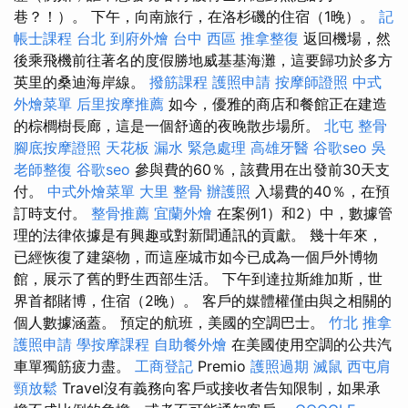
巷？！）。 下午，向南旅行，在洛杉磯的住宿（1晚）。
記
帳士課程 台北
到府外燴
台中 西區 推拿整復
返回機場，然
後乘飛機前往著名的度假勝地威基基海灘，這要歸功於多方
英里的桑迪海岸線。
撥筋課程
護照申請
按摩師證照
中式
外燴菜單
后里按摩推薦
如今，優雅的商店和餐館正在建造
的棕櫚樹長廊，這是一個舒適的夜晚散步場所。
北屯 整骨
腳底按摩證照
天花板 漏水 緊急處理
高雄牙醫
谷歌seo
吳
老師整復
谷歌seo
參與費的60％，該費用在出發前30天支
付。
中式外燴菜單
大里 整骨
辦護照
入場費的40％，在預
訂時支付。
整骨推薦
宜蘭外燴
在案例1）和2）中，數據管
理的法律依據是有興趣或對新聞通訊的貢獻。 幾十年來，
已經恢復了建築物，而這座城市如今已成為一個戶外博物
館，展示了舊的野生西部生活。 下午到達拉斯維加斯，世
界首都賭博，住宿（2晚）。 客戶的媒體權僅由與之相關的
個人數據涵蓋。 預定的航班，美國的空調巴士。
竹北 推拿
護照申請
學按摩課程
自助餐外燴
在美國使用空調的公共汽
車單獨筋疲力盡。
工商登記
Premio
護照過期
滅鼠
西屯肩
頸放鬆
Travel沒有義務向客戶或接收者告知限制，如果承