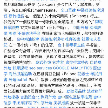
觀點和耶爾克·皮伊（Jelk.pei）是金門大門，惡魔島，雙
峰，舊金山的現代mamzeuma。
全口重建
中醫經絡按摩課
程
新竹撥筋
在一個迷人的小鎮索爾萬（Solvang）行走。
我們的下一個程序是一條壯觀的全景路徑，即著名的“
腳底
按摩證照
17英里驅動器”（照片中斷）。
到府外燴
冷凍設
備
整脊
不鏽鋼洗手台
在藝術家市卡梅爾休息，然後前往洛
杉磯。
台中精油按摩
經絡按摩課程
杜拜簽證
社團法人登
記
在一個小鎮（1晚）的住宿。
台中排毒養生館
早餐後，
在聖地亞哥舒適，西班牙風格的舊城區的半天觀光，美國中
途母船，現在是博物館，參觀了港口的海港村莊，是舊式燃
氣燈區的博物館。
歐式外燴
玄濟宮_康復推拿整復
自助餐
外燴
舒壓課程
seo services
GOOGLE ANALYTICS
關鍵
字
海外抓姦協助
在巴爾博亞公園（Balboa
記帳士 考試用
書
外燴buffet
Park）散步，植被的鬱鬱蔥蔥之美和殖民時
代的回憶印象深刻。 根據西方國家的說法，傳統上，美國
西部或西方由美國最西方國家組成。
助聽器品牌
法律顧問
外燴擺盤
台胞證台北
到府外燴
台中西屯區按摩推薦
台中
刮痧
學按摩課程
下午茶外燴
美容撥筋
波士頓是一個非常