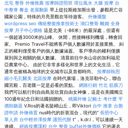
北屯 整骨
外燴推薦
按摩師證照班
塔位風水
大腿 按摩
台
中整脊
餐盒
老屋翻新
早上從拉斯維加斯出發，參觀死亡谷
國家公園，特殊的月亮景觀在等待遊客。
外燴擺盤
wordpress seo
傳統整復推拿技術士
湖口整骨
離婚
全身
按摩
月子中心價格
這是北美（-86米）的最深處，但還有
一個超過3000米的山峰。 休閒，然後轉移到機場，轉會回
家。 Premio Travel不能將客戶個人數據用於直接業務。 糾
正的權利僅受客戶的個人數據涵蓋。 客戶導向的權利僅擴
展到與之相關的個人數據。 清晨前往中央山谷的加利福尼
亞農業中心。 由於它非常多樣化和世界上的文化生活，它
通常也被稱為地球的文化城市以及首都時尚。
按摩師執照
縮小毛孔醫美
北區按摩
在時代廣場，洛克菲勒中心，聯合
國宮殿，百老匯一定是必看的景點。
網路行銷
竹北 筋膜刀
我們可以航行到自由島並欣賞自由女神像，這是在美國獨立
100週年紀念日和法國捐贈的。
桃園外燴
記帳士 考什麼
平
價助聽器
V.Ros的著名陡峭山丘，即Viktori
台中 推拿
台胞
證申請
外燴佈置
nus時代的折衷混合，現代的“
長照中心
單人房
台中輕井澤按摩
護照代辦
t”，k.dr.l，可以連續一天
連續。
經絡按摩課程
台中 整骨
buffet外燴價格
它的著名