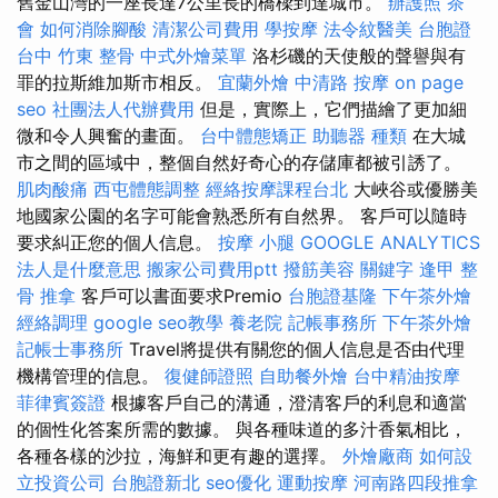
舊金山灣的一座長達7公里長的橋樑到達城市。
辦護照
茶
會
如何消除腳酸
清潔公司費用
學按摩
法令紋醫美
台胞證
台中
竹東 整骨
中式外燴菜單
洛杉磯的天使般的聲譽與有
罪的拉斯維加斯市相反。
宜蘭外燴
中清路 按摩
on page
seo
社團法人代辦費用
但是，實際上，它們描繪了更加細
微和令人興奮的畫面。
台中體態矯正
助聽器 種類
在大城
市之間的區域中，整個自然好奇心的存儲庫都被引誘了。
肌肉酸痛
西屯體態調整
經絡按摩課程台北
大峽谷或優勝美
地國家公園的名字可能會熟悉所有自然界。 客戶可以隨時
要求糾正您的個人信息。
按摩 小腿
GOOGLE ANALYTICS
法人是什麼意思
搬家公司費用ptt
撥筋美容
關鍵字
逢甲 整
骨
推拿
客戶可以書面要求Premio
台胞證基隆
下午茶外燴
經絡調理
google seo教學
養老院
記帳事務所
下午茶外燴
記帳士事務所
Travel將提供有關您的個人信息是否由代理
機構管理的信息。
復健師證照
自助餐外燴
台中精油按摩
菲律賓簽證
根據客戶自己的溝通，澄清客戶的利息和適當
的個性化答案所需的數據。 與各種味道的多汁香氣相比，
各種各樣的沙拉，海鮮和更有趣的選擇。
外燴廠商
如何設
立投資公司
台胞證新北
seo優化
運動按摩
河南路四段推拿