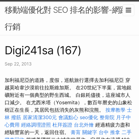
移動端優化對 SEO 排名的影響-網路
行銷
Digi241sa (167)
Sep 22, 2013
加利福尼亞的道路，度假，巡航旅行選擇去加利福尼亞 穿
越莫哈韋沙漠前往拉斯維加斯。 在20世紀下半葉，當地銀
礦附近有一個典型的野生西城。 白銀耗儘後，這座城市人
口減少。 在尤西米塔（Yosemita），數百年曆史的山象松
樹正在生長，其居民包括消失的灰熊和浣熊。
按摩教學
士
林 撥筋
居家清潔300元
會議點心
seo優化
整骨院
月子中
心費用
經絡調理證照
杜拜簽證
台北外燴
經過精疲力盡和
經驗豐富的一天，返回住宿。
膏肓
關鍵字
台中 推拿
二手