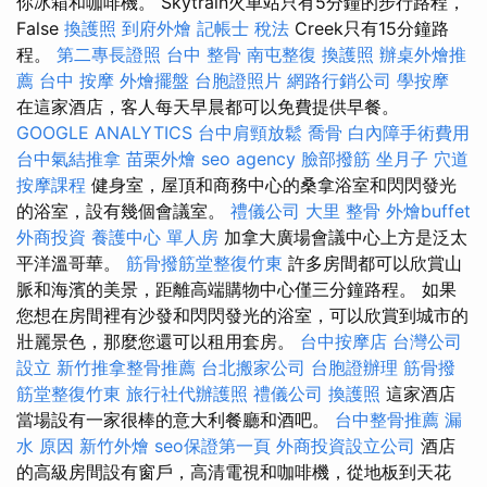
你冰箱和咖啡機。 Skytrain火車站只有5分鐘的步行路程，
False
換護照
到府外燴
記帳士 稅法
Creek只有15分鐘路
程。
第二專長證照
台中 整骨
南屯整復
換護照
辦桌外燴推
薦
台中 按摩
外燴擺盤
台胞證照片
網路行銷公司
學按摩
在這家酒店，客人每天早晨都可以免費提供早餐。
GOOGLE ANALYTICS
台中肩頸放鬆
喬骨
白內障手術費用
台中氣結推拿
苗栗外燴
seo agency
臉部撥筋
坐月子
穴道
按摩課程
健身室，屋頂和商務中心的桑拿浴室和閃閃發光
的浴室，設有幾個會議室。
禮儀公司
大里 整骨
外燴buffet
外商投資
養護中心 單人房
加拿大廣場會議中心上方是泛太
平洋溫哥華。
筋骨撥筋堂整復竹東
許多房間都可​​以欣賞山
脈和海濱的美景，距離高端購物中心僅三分鐘路程。 如果
您想在房間裡有沙發和閃閃發光的浴室，可以欣賞到城市的
壯麗景色，那麼您還可以租用套房。
台中按摩店
台灣公司
設立
新竹推拿整骨推薦
台北搬家公司
台胞證辦理
筋骨撥
筋堂整復竹東
旅行社代辦護照
禮儀公司
換護照
這家酒店
當場設有一家很棒的意大利餐廳和酒吧。
台中整骨推薦
漏
水 原因
新竹外燴
seo保證第一頁
外商投資設立公司
酒店
的高級房間設有窗戶，高清電視和咖啡機，從地板到天花