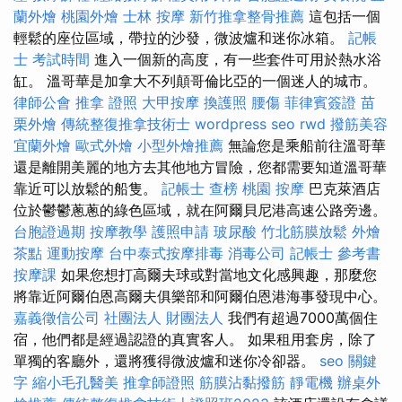
蘭外燴
桃園外燴
士林 按摩
新竹推拿整骨推薦
這包括一個
輕鬆的座位區域，帶拉的沙發，微波爐和迷你冰箱。
記帳
士 考試時間
進入一個新的高度，有一些套件可用於熱水浴
缸。 溫哥華是加拿大不列顛哥倫比亞的一個迷人的城市。
律師公會
推拿 證照
大甲按摩
換護照
腰傷
菲律賓簽證
苗
栗外燴
傳統整復推拿技術士
wordpress seo
rwd
撥筋美容
宜蘭外燴
歐式外燴
小型外燴推薦
無論您是乘船前往溫哥華
還是離開美麗的地方去其他地方冒險，您都需要知道溫哥華
靠近可以放鬆的船隻。
記帳士 查榜
桃園 按摩
巴克萊酒店
位於鬱鬱蔥蔥的綠色區域，就在阿爾貝尼港高速公路旁邊。
台胞證過期
按摩教學
護照申請
玻尿酸
竹北筋膜放鬆
外燴
茶點
運動按摩
台中泰式按摩排毒
消毒公司
記帳士 參考書
按摩課
如果您想打高爾夫球或對當地文化感興趣，那麼您
將靠近阿爾伯恩高爾夫俱樂部和阿爾伯恩港海事發現中心。
嘉義徵信公司
社團法人 財團法人
我們有超過7000萬個住
宿，他們都是經過認證的真實客人。 如果租用套房，除了
單獨的客廳外，還將獲得微波爐和迷你冷卻器。
seo 關鍵
字
縮小毛孔醫美
推拿師證照
筋膜沾黏撥筋
靜電機
辦桌外