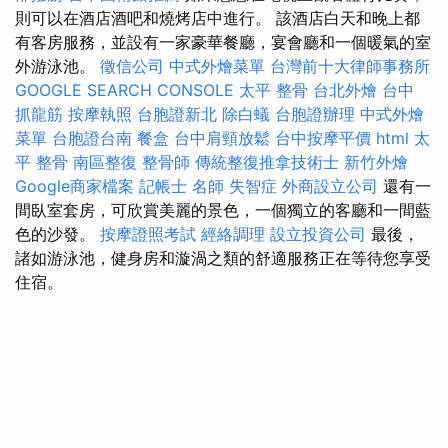
則可以在酒店酒吧和燒烤店中進行。 該酒店白天和晚上都
有客房服務，並設有一家豪華餐廳，宴會廳和一個暖氣的室
外游泳池。
徵信公司
中式外燴菜單
台灣前十大律師事務所
GOOGLE SEARCH CONSOLE
太平 整骨
台北外燴
台中
抓龍筋
按摩執照
台胞證新北
除白蟻
台胞證辦理
中式外燴
菜單
台胞證台南
餐盒
台中肩頸放鬆
台中按摩平價
html
太
平 整骨
南區整復
整骨師
傳統整復推拿技術士
新竹外燴
Google商家檔案
記帳士 名師
失智症
外商設立公司
還有一
間臥室套房，可欣賞美麗的景色，一個獨立的客廳和一間藍
色的沙發。
按摩證照考試
經絡調理
設立投資公司
最後，
諸如游泳池，健身房和漩渦之類的舒適服務正在等待您享受
住宿。