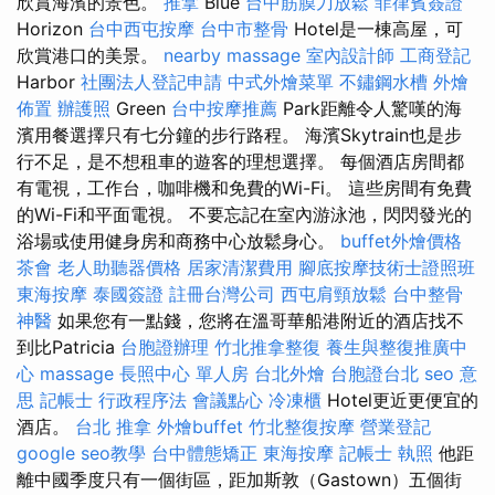
欣賞海濱的景色。
推拿
Blue
台中筋膜刀放鬆
菲律賓簽證
Horizo​​n
台中西屯按摩
台中市整骨
Hotel是一棟高屋，可
欣賞港口的美景。
nearby massage
室內設計師
工商登記
Harbor
社團法人登記申請
中式外燴菜單
不鏽鋼水槽
外燴
佈置
辦護照
Green
台中按摩推薦
Park距離令人驚嘆的海
濱用餐選擇只有七分鐘的步行路程。 海濱Skytrain也是步
行不足，是不想租車的遊客的理想選擇。 每個酒店房間都
有電視，工作台，咖啡機和免費的Wi-Fi。 這些房間有免費
的Wi-Fi和平面電視。 不要忘記在室內游泳池，閃閃發光的
浴場或使用健身房和商務中心放鬆身心。
buffet外燴價格
茶會
老人助聽器價格
居家清潔費用
腳底按摩技術士證照班
東海按摩
泰國簽證
註冊台灣公司
西屯肩頸放鬆
台中整骨
神醫
如果您有一點錢，您將在溫哥華船港附近的酒店找不
到比Patricia
台胞證辦理
竹北推拿整復
養生與整復推廣中
心
massage
長照中心 單人房
台北外燴
台胞證台北
seo 意
思
記帳士 行政程序法
會議點心
冷凍櫃
Hotel更近更便宜的
酒店。
台北 推拿
外燴buffet
竹北整復按摩
營業登記
google seo教學
台中體態矯正
東海按摩
記帳士 執照
他距
離中國季度只有一個街區，距加斯敦（Gastown）五個街