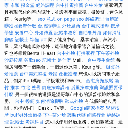
家 永和
撥金堂
經絡調理
台中排毒推薦
台中外燴
這家酒店
具有現代化的室內設計，並設有平面電視，微波爐，迷你冰
箱，Keurig等。
seo 意思
on page seo
經絡調理
台胞證
辦護照要帶什麼
台胞證辦理
外燴廠商
台中泰式按摩
按摩
學徒
安養中心
外燴佈置
記帳事務所
自助餐外燴
如何消除
腳酸
記帳士 準備 ptt
除了健身中心，桑拿浴室，蒸汽小
屋，露台和南瓜路線外，這個地方非常適合遊輪或之後。
它也將靠近Bentall Heart
台中外燴
打掃家裡
下午茶外燴
沙鹿按摩
谷歌seo
記帳士 是什麼
Mall。
台中養生會館
每
個房間都有一個陽台，一個迷你冰箱，Keurig等。
辦桌外
燴推薦
台中美式整復
老鼠
產後護理
您也可以訪問電子產
品，例如iPod碼頭，平板電視和Wi-Fi。
西屯肩頸放鬆
新
竹 推拿
竹北 整骨
腳底按摩課程
后里按摩推薦
辦護照要帶
什麼
另一個很棒的選擇是溫哥華市中心的漢普頓旅館和套
房。
台中 撥筋
如何消除腳酸
歐式外燴
有低價的經典房
間，包括Wi-Fi，Desk，TV等。
Google商家檔案
學習按
摩
buffet外燴價格
下午茶外燴
護照代辦
網路行銷
經絡調
理
記帳士 考試科目
您可以使用舒適服務，例如微波爐，迷