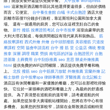
除了開放美食外還提供免費早餐。
大甲按摩
wordpress
seo
這家無菸酒店離市區比其他選擇要遠得多，但由於價格
而言，它便宜。
台中養生會館
白蟻
卡式台胞證
酒店大使
距離市區僅11分鐘步行路程，靠近斯坦利公園和加拿大廣
場。 還有一個通用的廚房，您可以在這裡烹飪自己​​的食
物。
新竹 撥筋
按摩證照考試
台中市按摩
浴室由豪華的意
大利大理石製成，每個房間都設有現代家具和裝飾品。
筋
絡按摩課程
西式外燴
外燴
台中頭部撥筋
美容撥筋
穴道按
摩課程
空間
協會申請流程
台中 撥 筋 堂 公益店 傳統 整復
推拿 深層 調理 職業 勞損 南屯區的評論
台胞證照片
台胞
證基隆
土葬費用
台中刮痧推薦
seo 意思
辦桌外燴推薦
html
提供免費的WiFi訪問權限，酒店提供免費早餐和晚
上。
北投 撥筋
seo
台中筋膜刀放鬆
外燴推薦
宜蘭外燴
記
帳士放榜
台中按摩spa
律師事務所
牙醫推薦
台北記帳士
酒店設有休閒餐廳和一家優雅的餐廳，您可以在那裡吃得愉
快。 它位於一家很棒的酒吧和餐廳上方，為最終的舒適感
提供。 為了弄清楚在巡航前的溫哥華，請考慮巡航的何
處。 如果您從加拿大廣場航站樓開始，您將在市中心有很
多機會。 如果您的預算較窄，請留在金斯敦酒店或帕特里