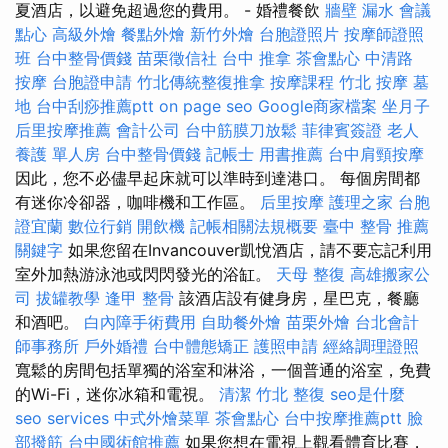
夏酒店，以避免超過您的費用。 - 婚禮餐飲
牆壁 漏水
會議
點心
高級外燴
餐點外燴
新竹外燴
台胞證照片
按摩師證照
班
台中整骨價錢
苗栗徵信社
台中 推拿
茶會點心
中清路
按摩
台胞證申請
竹北傳統整復推拿
按摩課程
竹北 按摩
墓
地
台中刮痧推薦ptt
on page seo
Google商家檔案
坐月子
后里按摩推薦
會計公司
台中筋膜刀放鬆
菲律賓簽證
老人
養護 單人房
台中整骨價錢
記帳士 用書推薦
台中肩頸按摩
因此，您不必儘早起床就可以準時到達港口。 每個房間都
有迷你冷卻器，咖啡機和工作區。
后里按摩
護理之家
台胞
證宜蘭
數位行銷
開飲機
記帳相關法規概要
臺中 整骨 推薦
關鍵字
如果您留在Invancouver凱悅酒店，請不要忘記利用
室外加熱游泳池或閃閃發光的浴缸。
天母 整復
高雄搬家公
司
拔罐教學
逢甲 整骨
該酒店設有健身房，星巴克，餐廳
和酒吧。
白內障手術費用
自助餐外燴
苗栗外燴
台北會計
師事務所
戶外婚禮
台中體態矯正
護照申請
經絡調理證照
寬鬆的房間包括單獨的浴室和淋浴，一個普通的浴室，免費
的Wi-Fi，迷你冰箱和電視。
清潔
竹北 整復
seo是什麼
seo services
中式外燴菜單
茶會點心
台中按摩推薦ptt
臉
部撥筋
台中國術館推薦
如果您想在電視上觀看體育比賽，