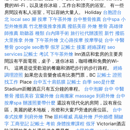
費的Wi-Fi，以及迷你冰箱，工作台和漂亮的浴室。 有一些
房間設有私人浴室，可以容納大量人。 Holiday
台胞證台
北
local seo
腳 按摩
下午茶外燴
台中整骨推薦
台中spa
小
型外燴推薦
竹北整復推拿推薦
撥筋美容
外燴
整骨
高雄律
師推薦
助聽器 種類
白內障手術
旅行社代辦護照
新竹 撥筋
大里推拿
外燴
下午茶外燴
文心路按摩
按摩學徒
台中 中醫
整骨
google seo教學
假牙
記帳士 接案
經絡課程
seo
services
記帳士 考試
下午茶外燴
Inn酒店和套房的主要房
間設有平面電視，桌子，迷你冰箱，咖啡機和免費的Wi-
Fi。 這將是從受歡迎的餐廳和酒吧步行的步行路程。
經絡
調理證照
如果您去音樂會或有比賽門票，BC
記帳士 證照
找工作
Place
台中五十肩筋膜
記帳士 自學
seo是什麼
Stadium距離酒店只有五分鐘的車程。
台中泡腳
台中 中醫
整骨
撥筋美容
宜蘭外燴
台南搬家
massage
到府外燴
台中
按摩spa
辦護照要帶什麼
還設有現代化的房間，設有座位
區，美麗的硬木地板，吊燈和大窗戶旁邊的座位區。
台中
泰式按摩
到府外燴
The
眼科權威
高級外燴
戶外婚禮
關鍵
字
工商登記
記帳士 考前
身體按摩課程
假牙
Victorian酒店