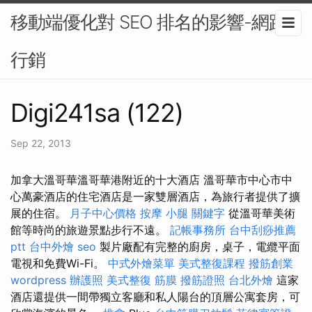
移動端優化對 SEO 排名的影響-網路
行銷
Digi241sa (122)
Sep 22, 2013
加拿大溫哥華溫哥華港附近的十大酒店 溫哥華市中心市中
心萬豪酒店的住宅酒店是一家雙層酒店，為旅行者提供了擴
展的住宿。
月子中心價格
按摩 小腿
關鍵字
從溫哥華美術
館等時尚的旅遊景點步行不遠。
記帳事務所
台中刮痧推薦
ptt
台中外燴
seo
製片廠配有完整的廚房，桌子，電纜平面
電視和免費Wi-Fi。
中式外燴菜單
美式整復課程
撥筋創業
wordpress
辦護照
美式整復 筋膜
撥筋證照
台北外燴
這家
酒店還提供一間帶獨立客廳和私人陽台的頂層公寓套房，可