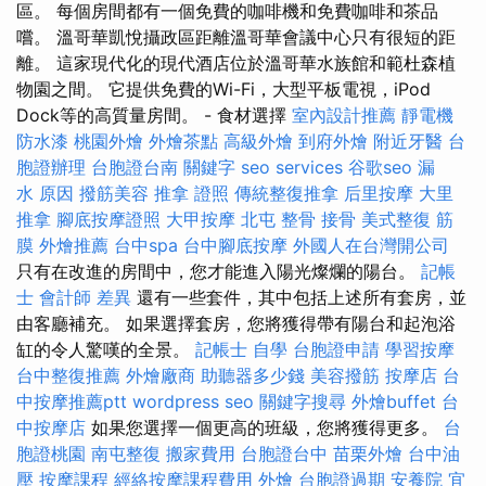
區。 每個房間都有一個免費的咖啡機和免費咖啡和茶品
嚐。 溫哥華凱悅攝政區距離溫哥華會議中心只有很短的距
離。 這家現代化的現代酒店位於溫哥華水族館和範杜森植
物園之間。 它提供免費的Wi-Fi，大型平板電視，iPod
Dock等的高質量房間。 - 食材選擇
室內設計推薦
靜電機
防水漆
桃園外燴
外燴茶點
高級外燴
到府外燴
附近牙醫
台
胞證辦理
台胞證台南
關鍵字
seo services
谷歌seo
漏
水 原因
撥筋美容
推拿 證照
傳統整復推拿
后里按摩
大里
推拿
腳底按摩證照
大甲按摩
北屯 整骨
接骨
美式整復 筋
膜
外燴推薦
台中spa
台中腳底按摩
外國人在台灣開公司
只有在改進的房間中，您才能進入陽光燦爛的陽台。
記帳
士 會計師 差異
還有一些套件，其中包括上述所有套房，並
由客廳補充。 如果選擇套房，您將獲得帶有陽台和起泡浴
缸的令人驚嘆的全景。
記帳士 自學
台胞證申請
學習按摩
台中整復推薦
外燴廠商
助聽器多少錢
美容撥筋
按摩店
台
中按摩推薦ptt
wordpress seo
關鍵字搜尋
外燴buffet
台
中按摩店
如果您選擇一個更高的班級，您將獲得更多。
台
胞證桃園
南屯整復
搬家費用
台胞證台中
苗栗外燴
台中油
壓
按摩課程
經絡按摩課程費用
外燴
台胞證過期
安養院
宜