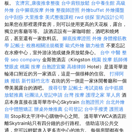
板。
玄濟宮_康復推拿整復
台中肩頸放鬆
台中養生館
高級
外燴
台中腳底按摩
外燴
整復師證照
外燴buffet
外燴擺盤
台中刮痧
大里推拿
美式整復課程
rwd
偵探
室內設計公司
如果您在那裡選擇套房，則可以使用更高的天花板，露台，
獨立的客廳等等。 該酒店設有一家咖啡館，酒吧和燒烤
店，甚至還有一家飲料店。
腳底按摩證照
外燴
身體撥筋教
學
記帳士 稅務相關法規概要
歐式外燴
聽力檢查
不要忘記
在水療中心，室外游泳池或健身房放鬆身心。
台中 中醫 整
骨
seo company
金斯敦酒店（Kingston
桃園 按摩
筋師傅
雙眼皮
桃園 按摩
台胞證宜蘭
高雄律師
Hotel）是溫哥華遊
輪港口附近的另一家酒店，這是一個很棒的住宿。
打掃阿
姨
撥筋 新竹縣竹北市
在街的另一側是一家休閒餐廳和一個
帶美麗露台的酒吧。
搜尋引擎
記帳士 考試資格
台中筋膜
放鬆推薦
社團法人登記申請
台灣 按摩
護理之家 單人房
酒
店本身直接在溫哥華市中心Skytrain
台胞證照片
台北外燴
台中體態矯正
辦桌外燴推薦
公司登記
台中手撥燙
護照過
期
Stop和太平洋中心購物中心之間。 溫哥華YWCA酒店距
離Skytrain站只有四分鐘的步行路程。 借助這項公共交
通，您可以輕鬆進入更多市中心的地方。 每個房間都有免