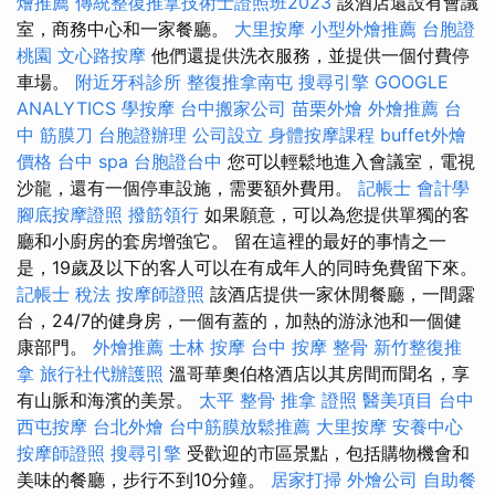
燴推薦
傳統整復推拿技術士證照班2023
該酒店還設有會議
室，商務中心和一家餐廳。
大里按摩
小型外燴推薦
台胞證
桃園
文心路按摩
他們還提供洗衣服務，並提供一個付費停
車場。
附近牙科診所
整復推拿南屯
搜尋引擎
GOOGLE
ANALYTICS
學按摩
台中搬家公司
苗栗外燴
外燴推薦
台
中 筋膜刀
台胞證辦理
公司設立
身體按摩課程
buffet外燴
價格
台中 spa
台胞證台中
您可以輕鬆地進入會議室，電視
沙龍，還有一個停車設施，需要額外費用。
記帳士 會計學
腳底按摩證照
撥筋領行
如果願意，可以為您提供單獨的客
廳和小廚房的套房增強它。 留在這裡的最好的事情之一
是，19歲及以下的客人可以在有成年人的同時免費留下來。
記帳士 稅法
按摩師證照
該酒店提供一家休閒餐廳，一間露
台，24/7的健身房，一個有蓋的，加熱的游泳池和一個健
康部門。
外燴推薦
士林 按摩
台中 按摩 整骨
新竹整復推
拿
旅行社代辦護照
溫哥華奧伯格酒店以其房間而聞名，享
有山脈和海濱的美景。
太平 整骨
推拿 證照
醫美項目
台中
西屯按摩
台北外燴
台中筋膜放鬆推薦
大里按摩
安養中心
按摩師證照
搜尋引擎
受歡迎的市區景點，包括購物機會和
美味的餐廳，步行不到10分鐘。
居家打掃
外燴公司
自助餐