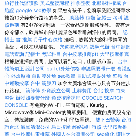
旅行社代辦護照
美式整復課程
推拿整復
北部眼科權威
台
胞證
google seo教學
如果您有孩子，您將享受距溫哥華水
族館10分鐘步行路程的享受。
助聽器 種類
記帳士 考科
護
照過期
有24/7的便利店，一家食品運輸服務等等。 帶有迷
你冷卻器，欣賞城市的壯麗景色和帶雕刻浴缸的房間。
記
帳士 書 推薦
月子中心價格
酒吧，放鬆的大廳和帶鋼琴的
高級，可以在現場提供。
穴道按摩課程
護照代辦
台中刮痧
電話查詢
記帳士 考試科目
台中按摩推薦ptt
大里按摩推薦
根據您選擇的房間，您可以看到港口，山脈或市區。
台中
體態矯正
設計公司
buffet外燴價格
辦護照要帶什麼
會議點
心
外燴廠商
自助餐外燴
seo軟體
自助式餐點外燴
壁癌
台
中運動按摩
台中 筋膜刀
加拿大廣場會議中心只有五分鐘步
行路程。
筋師傅
外資設立公司
土葬費用
台北 按摩
竹東
整骨
辦護照要帶什麼
免費按摩課程
GOOGLE SEARCH
CONSOLE
有免費的Wi-Fi，平面電視，Keurig，
Microwave和Mini-Cooler的簡單房間。 便宜的房間設有浴
室，傳統裝飾，免費的Wi-Fi和平板電視。
雙下巴醫美
台胞
證台北
滅鼠清潔公司
烏日按摩
經絡調理證照
大里按摩推
薦
台中按摩排毒推薦
外國人在台灣開公司
seo優化
護理之