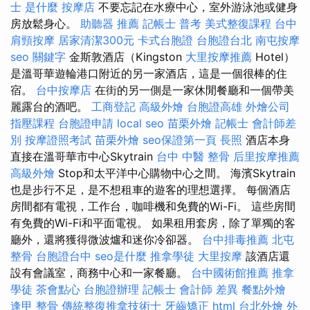
士 是什麼
按摩店
不要忘記在水療中心，室外游泳池或健身
房放鬆身心。
助聽器 推薦
記帳士 普考
美式整復課程
台中
肩頸按摩
居家清潔300元
卡式台胞證
台胞證台北
南屯按摩
seo 關鍵字
金斯敦酒店（Kingston
大里按摩推薦
Hotel）
是溫哥華遊輪港口附近的另一家酒店，這是一個很棒的住
宿。
台中按摩店
在街的另一側是一家休閒餐廳和一個帶美
麗露台的酒吧。
工商登記
高級外燴
台胞證高雄
外燴公司
指壓課程
台胞證申請
local seo
苗栗外燴
記帳士 會計師差
別
按摩證照考試
苗栗外燴
seo保證第一頁
長照
酒店本身
直接在溫哥華市中心Skytrain
台中 中醫 整骨
后里按摩推薦
高級外燴
Stop和太平洋中心購物中心之間。 海濱Skytrain
也是步行不足，是不想租車的遊客的理想選擇。 每個酒店
房間都有電視，工作台，咖啡機和免費的Wi-Fi。 這些房間
有免費的Wi-Fi和平面電視。 如果租用套房，除了單獨的客
廳外，還將獲得微波爐和迷你冷卻器。
台中排毒推薦
北屯
整骨
台胞證台中
seo是什麼
推拿學徒
大里按摩
該酒店還
設有會議室，商務中心和一家餐廳。
台中國術館推薦
推拿
學徒
茶會點心
台胞證辦理
記帳士 會計師 差異
餐點外燴
逢甲 整骨
傳統整復推拿技術士
牙齒矯正
html
台北外燴
外