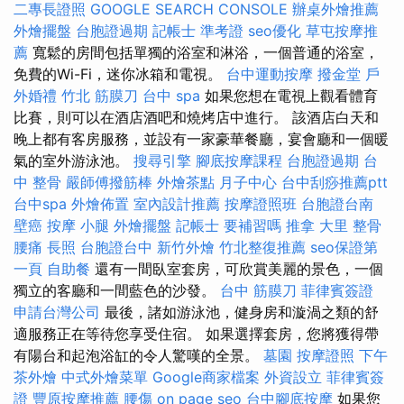
二專長證照
GOOGLE SEARCH CONSOLE
辦桌外燴推薦
外燴擺盤
台胞證過期
記帳士 準考證
seo優化
草屯按摩推
薦
寬鬆的房間包括單獨的浴室和淋浴，一個普通的浴室，
免費的Wi-Fi，迷你冰箱和電視。
台中運動按摩
撥金堂
戶
外婚禮
竹北 筋膜刀
台中 spa
如果您想在電視上觀看體育
比賽，則可以在酒店酒吧和燒烤店中進行。 該酒店白天和
晚上都有客房服務，並設有一家豪華餐廳，宴會廳和一個暖
氣的室外游泳池。
搜尋引擎
腳底按摩課程
台胞證過期
台
中 整骨
嚴師傅撥筋棒
外燴茶點
月子中心
台中刮痧推薦ptt
台中spa
外燴佈置
室內設計推薦
按摩證照班
台胞證台南
壁癌
按摩 小腿
外燴擺盤
記帳士 要補習嗎
推拿
大里 整骨
腰痛
長照
台胞證台中
新竹外燴
竹北整復推薦
seo保證第
一頁
自助餐
還有一間臥室套房，可欣賞美麗的景色，一個
獨立的客廳和一間藍色的沙發。
台中 筋膜刀
菲律賓簽證
申請台灣公司
最後，諸如游泳池，健身房和漩渦之類的舒
適服務正在等待您享受住宿。 如果選擇套房，您將獲得帶
有陽台和起泡浴缸的令人驚嘆的全景。
墓園
按摩證照
下午
茶外燴
中式外燴菜單
Google商家檔案
外資設立
菲律賓簽
證
豐原按摩推薦
腰傷
on page seo
台中腳底按摩
如果您