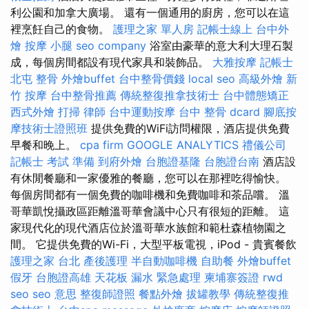
利公園和加拿大廣場。 還有一個通用的廚房，您可以在這
裡烹飪自己​​的食物。
護理之家 單人房
記帳士線上
台中外
燴
按摩 小腿
seo company
浴室由豪華的意大利大理石製
成，每個房間都設有現代家具和裝飾品。
大雅按摩
記帳士
北屯 整骨
外燴buffet
台中整骨價錢
local seo
高級外燴
新
竹 按摩
台中整骨推薦
傳統整復推拿技術士
台中體態矯正
西式外燴
打掃
律師
台中運動按摩
台中 整骨 dcard
腳底按
摩技術士證照班
提供免費的WiFi訪問權限，酒店提供免費
早餐和晚上。
cpa firm
GOOGLE ANALYTICS
禮儀公司
記帳士 考試 準備
到府外燴
台胞證基隆
台胞證台南
酒店設
有休閒餐廳和一家優雅的餐廳，您可以在那裡吃得愉快。
每個房間都有一個免費的咖啡機和免費咖啡和茶品嚐。 溫
哥華凱悅攝政區距離溫哥華會議中心只有很短的距離。 這
家現代化的現代酒店位於溫哥華水族館和範杜森植物園之
間。 它提供免費的Wi-Fi，大型平板電視，iPod - 貴賓餐飲
護理之家 台北
產後護理
半自動咖啡機
自助餐
外燴buffet
假牙
台胞證高雄
天花板 漏水 緊急處理
柬埔寨簽證
rwd
seo
seo 意思
整復師證照
餐點外燴
拔罐教學
傳統整復推