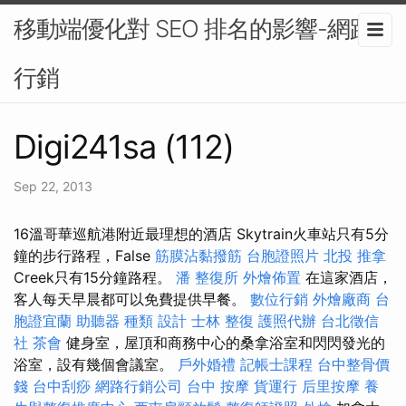
移動端優化對 SEO 排名的影響-網路
行銷
Digi241sa (112)
Sep 22, 2013
16溫哥華巡航港附近最理想的酒店 Skytrain火車站只有5分
鐘的步行路程，False
筋膜沾黏撥筋
台胞證照片
北投 推拿
Creek只有15分鐘路程。
潘 整復所
外燴佈置
在這家酒店，
客人每天早晨都可以免費提供早餐。
數位行銷
外燴廠商
台
胞證宜蘭
助聽器 種類
設計
士林 整復
護照代辦
台北徵信
社
茶會
健身室，屋頂和商務中心的桑拿浴室和閃閃發光的
浴室，設有幾個會議室。
戶外婚禮
記帳士課程
台中整骨價
錢
台中刮痧
網路行銷公司
台中 按摩
貨運行
后里按摩
養