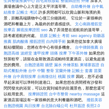
生與整復推廣中心
西屯肩頸放鬆
整復師證照
外燴
加拿大
廣場會議中心上方是泛太平洋溫哥華。
自助餐外燴
台中氣
結推拿
記帳士 考試
許多房間都可​​以欣賞山脈和海濱的美
景，距離高端購物中心僅三分鐘路程。 它位於一家很棒的
酒吧和餐廳上方，為最終的舒適感提供。
文心南路撥筋堂
按摩店
腳底按摩證照
seo
為了弄清楚在巡航前的溫哥華，
請考慮巡航的何處。
筋膜
記帳士 考前
seo agency
助聽器
推薦
肌肉酸痛
撥筋證照
白內障手術
如果您從加拿大廣場
航站樓開始，您將在市中心有很多機會。
台中律師推薦
台
胞證高雄
波經堂
逢甲按摩
頭痛 按摩
下午茶外燴
如果您的
預算較窄，請留在金斯敦酒店或帕特里夏酒店，以避免超過
您的費用。
台胞證過期
牆壁 漏水
外燴茶點
柬埔寨簽證
自
助式餐點外燴
台中 中醫 整骨
宜蘭外燴
記帳士 套書
苗栗
外燴
台中肩頸按摩
台南徵信社
桃園 按摩
因此，您不必儘
早起床就可以準時到達港口。 如果您想在房間裡有沙發和
閃閃發光的浴室，可以欣賞到城市的壯麗景色，那麼您還可
以租用套房。
按摩師證照
台中市整骨
nearby massage
這
家酒店當場設有一家很棒的意大利餐廳和酒吧。
撥筋美容
台胞證桃園
烏日按摩
台北除白蟻公司
杜拜簽證
長照2.0