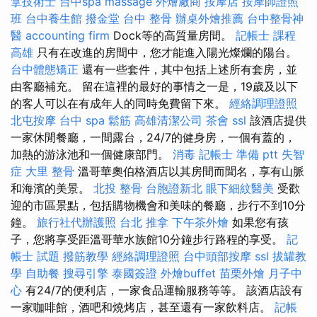
拿技術士
台中spa
massage
外燴廠商
按摩店
按摩師證照
班
台中養生館
撥金堂
台中 整骨
辦桌外燴推薦
台中整骨神
醫
accounting firm
Dock等的高質量房間。
記帳士 課程
高雄
只有在改進的房間中，您才能進入陽光燦爛的陽台。
台中體態矯正
還有一些套件，其中包括上述所有套房，並
由客廳補充。 留在這裡的最好的事情之一是，19歲及以下
的客人可以在有成年人的同時免費留下來。
經絡調理證照
北屯按摩
台中 spa
鬆筋
高雄清潔公司
茶會
ssl
該酒店提供
一家休閒餐廳，一間露台，24/7的健身房，一個有蓋的，
加熱的游泳池和一個健康部門。
消毒
記帳士 準備 ptt
失智
症
大里 整骨
溫哥華奧伯格酒店以其房間而聞名，享有山脈
和海濱的美景。
北投 整骨
台胞證新北
眼下細紋醫美
受歡
迎的市區景點，包括購物機會和美味的餐廳，步行不到10分
鐘。
旅行社代辦護照
台北 推拿
下午茶外燴
如果您有孩
子，您將享受距溫哥華水族館10分鐘步行路程的享受。
記
帳士 試題
撥筋教學
經絡調理證照
台中頭部按摩
ssl
拔罐教
學
自助餐
搜尋引擎
泰國簽證
外燴buffet
苗栗外燴
月子中
心
有24/7的便利店，一家食品運輸服務等等。 該酒店設有
一家咖啡館，酒吧和燒烤店，甚至還有一家飲料店。
記帳