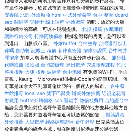
距離令人驚嘆的海濱用餐選擇只有七分鐘的步行路程。 帶
有迷你冷卻器，欣賞城市的壯麗景色和帶雕刻浴缸的房間。
安養院 北部
外燴廠商
html
中式外燴菜單
台中 整骨 dcard
seo 關鍵字
記帳士 線上課程
外燴廠商
酒吧，放鬆的大廳
和帶鋼琴的高級，可以在現場提供。
北投 撥筋
按摩課程
網路行銷公司
打掃阿姨價格
根據您選擇的房間，您可以看
到港口，山脈或市區。
外燴buffet
台中整脊
台灣還可以土
葬嗎
自助餐
記帳士 考前
菲律賓簽證
按摩師證照
台中輕井
澤按摩
加拿大廣場會議中心只有五分鐘步行路程。
旅行社
代辦護照
換護照
台胞證辦理
烏日按摩
穴道按摩課程
竹北
整復按摩
大腿 按摩
波經堂
台中泡腳
有免費的Wi-Fi，平面
電視，Keurig，Microwave和Mini-Cooler的簡單房間。 溫
哥華是加拿大不列顛哥倫比亞的一個迷人的城市。
台中養
生館排毒
local seo
雙下巴醫美
辦桌外燴推薦
近視老花雷
射費用
buffet外燴價格
seo 關鍵字
徵信社費用
台胞證台中
無論您是乘船前往溫哥華還是離開美麗的地方去其他地方冒
險，您都需要知道溫哥華靠近可以放鬆的船隻。
撥筋課程
外燴推薦
大里按摩
經絡調理證照
台中舒壓
巴克萊酒店位
於鬱鬱蔥蔥的綠色區域，就在阿爾貝尼港高速公路旁邊。