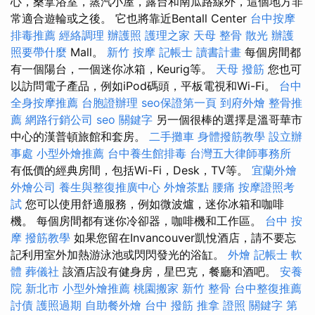
心，桑拿浴室，蒸汽小屋，露台和南瓜路線外，這個地方非
常適合遊輪或之後。 它也將靠近Bentall Center
台中按摩
排毒推薦
經絡調理
辦護照
護理之家
天母 整骨
散光
辦護
照要帶什麼
Mall。
新竹 按摩
記帳士 讀書計畫
每個房間都
有一個陽台，一個迷你冰箱，Keurig等。
天母 撥筋
您也可
以訪問電子產品，例如iPod碼頭，平板電視和Wi-Fi。
台中
全身按摩推薦
台胞證辦理
seo保證第一頁
到府外燴
整骨推
薦
網路行銷公司
seo 關鍵字
另一個很棒的選擇是溫哥華市
中心的漢普頓旅館和套房。
二手攤車
身體撥筋教學
設立辦
事處
小型外燴推薦
台中養生館排毒
台灣五大律師事務所
有低價的經典房間，包括Wi-Fi，Desk，TV等。
宜蘭外燴
外燴公司
養生與整復推廣中心
外燴茶點
腰痛
按摩證照考
試
您可以使用舒適服務，例如微波爐，迷你冰箱和咖啡
機。 每個房間都有迷你冷卻器，咖啡機和工作區。
台中 按
摩
撥筋教學
如果您留在Invancouver凱悅酒店，請不要忘
記利用室外加熱游泳池或閃閃發光的浴缸。
外燴
記帳士 軟
體
葬儀社
該酒店設有健身房，星巴克，餐廳和酒吧。
安養
院 新北市
小型外燴推薦
桃園搬家
新竹 整骨
台中整復推薦
討債
護照過期
自助餐外燴
台中 撥筋
推拿 證照
關鍵字
第