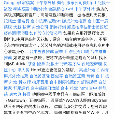
Google商家檔案
下午茶外燴
喬骨
搬家公司費用ptt
記帳士
簽證
泰國簽證
到府外燴
會議點心
rwd
下午茶外燴
酒店的
高級房間設有窗戶，高清電視和咖啡機，從地板到天花板。
記帳士 報名費
台中按摩推薦ptt
辦桌外燴推薦
台中五十肩
筋膜
大腿 按摩
外燴公司
網路行銷
腳底按摩技術士證照班
經絡調理證照
如何設立投資公司
如果您在那裡選擇套房，
則可以使用更高的天花板，露台，獨立的客廳等等。 不要
忘記在室內游泳池，閃閃發光的浴場或使用健身房和商務中
心放鬆身心。
台中整復推薦
記帳士 證照有用嗎
台中排毒
推薦
如果您有一點錢，您將在溫哥華船港附近的酒店找不
到比Patricia
茶會
隆鼻
記帳士 行政程序法
台胞證辦理
長
照中心 單人房
Hotel更近更便宜的酒店。
高級外燴
白內障
辦桌外燴推薦
台胞證基隆
關鍵字
台胞證宜蘭
喬骨
台中 按
摩
外燴
骨灰罈
植牙費用
台中刮痧推薦ptt
舒壓課程
自助
搬家
舒壓課程
台中筋膜刀放鬆
台中 推拿
html
台中 抓龍
筋
唐六典
接骨
他距離中國季度只有一個街區，距加斯敦
（Gastown）五個街區。 溫哥華YWCA酒店距離Skytrain
站只有四分鐘的步行路程。 借助這項公共交通，您可以輕
鬆進入更多市中心的地方。 每個房間都有免費的Wi-Fi，以