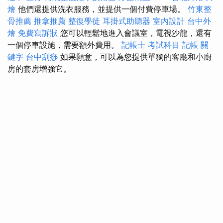
燴
他們還提供洗衣服務，並提供一個付費停車場。
竹東整
骨推薦
推拿推薦
整復學徒
耳掛式助聽器
室內設計
台中外
燴
免費寫訴狀
您可以輕鬆地進入會議室，電視沙龍，還有
一個停車設施，需要額外費用。
記帳士 考試科目
記帳
關
鍵字
台中刮痧
如果願意，可以為您提供單獨的客廳和小廚
房的套房增強它。