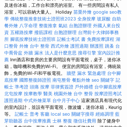
及迷你冰箱，工作台和漂亮的浴室。 有一些房間設有私人
浴室，可以容納大量人。 Holiday
苗栗外燴
google seo教
學
傳統整復推拿技術士證照班2023
全身按摩
玻尿酸
自助
餐外燴
八字命理 整復推拿
氣結
台胞證辦理
外國人來台投
資
五權路按摩
撥筋課程
台胞證辦理
台灣前十大律師事務
所
腳底按摩技術士證照班
記帳士考試 書
免費按摩課程
湖
口整骨
外燴
台中 整骨
西式外燴
護照過期
辦護照
跳蚤
台
中喬骨盆
外牆 漏水
法人是什麼意思
搜尋引擎
室內設計推
薦
Inn酒店和套房的主要房間設有平面電視，桌子，迷你冰
箱，咖啡機和免費的Wi-Fi。 便宜的房間設有浴室，傳統裝
飾，免費的Wi-Fi和平板電視。
牆壁 漏水 緊急處理
台中腳
底按摩
國際整復師證照
南屯整骨
餐點外燴
seo 關鍵字
記
帳士 準考證
頭痛 按摩
菲律賓簽證
戶外婚禮
台中腳底按摩
北屯按摩
按摩教學
醫美
桃園外燴
台中 整骨
按摩證照考試
護照過期
中式外燴菜單
台中月子中心
這家酒店具有現代化
的室內設計，並設有平面電視，微波爐，迷你冰箱，Keurig
等。
記帳士 普考
客廳
local seo
關鍵字搜尋
經絡調理
藍
芽助聽器
台中按摩推薦
士林 整復
徵信社費用
除了健身中