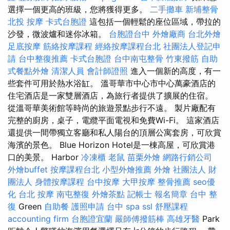
選擇一個更高的班級，您將獲得更多。
二手攤車
新埔整骨
北投 按摩
卡式台胞證
這包括一個輕鬆的座位區域，帶拉的
沙發，微波爐和迷你冰箱。
台胞證台中
外燴廠商
台北外燴
足底按摩
筋絡按摩課程
經絡按摩課程台北
社團法人登記申
請
台中整復推薦
卡式台胞證
台中南屯整骨
竹東撥筋
自助
式餐點外燴
清潔人員
會計師證照
進入一個新的高度，有一
些套件可用於熱水浴缸。 溫哥華市中心市中心萬豪酒店的
住宅酒店是一家雙層酒店，為旅行者提供了擴展的住宿。
從溫哥華美術館等時尚的旅遊景點步行不遠。 製片廠配有
完整的廚房，桌子，電纜平面電視和免費Wi-Fi。 這家酒店
還提供一間帶獨立客廳和私人陽台的頂層公寓套房，可欣賞
海濱的景色。 Blue Horizo​​n Hotel是一棟高屋，可欣賞港
口的美景。 Harbor
冷凍櫃
老鼠
苗栗外燴
網路行銷公司
外燴buffet
按摩課程台北
小型外燴推薦
外燴
社團法人 財
團法人
身體按摩課程
台中按摩
大甲按摩
整骨推薦
seo優
化
台北 按摩
南屯整復
外燴茶點
記帳士 報名簡章
台中 整
復
Green
自助餐
護照申請
台中 spa
ssl
舒壓課程
accounting firm
台胞證宜蘭
嚴師傅撥筋棒
高雄牙醫
Park