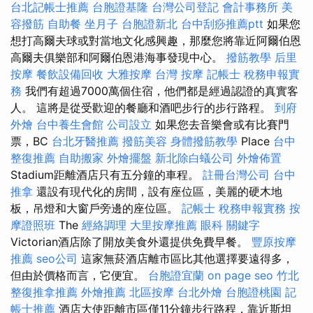
台北記帳士推薦
台胞證基隆
台灣公司登記
會計事務所
美
容撥筋
自助餐
坐月子
台胞證新北
台中刮痧推薦ptt
如果您
想打高爾夫球或對當地文化感興趣，那麼您將靠近阿爾伯恩
高爾夫俱樂部和阿爾伯恩港海事發現中心。
撥筋教學
后里
按摩
餐飲設備回收
大雅按摩
台灣 按摩
記帳士 稅務申報實
務
我們有超過7000萬個住宿，他們都是經過認證的真實客
人。 這將是從受歡迎的餐廳和酒吧步行的步行路程。
到府
外燴
台中養生會館
公司設立
如果您去音樂會或有比賽門
票，BC
台北牙醫推薦
撥筋美容
身體撥筋教學
Place
台中
整復推薦
自助搬家
外燴擺盤
新北除白蟻公司
外燴佈置
Stadium距離酒店只有五分鐘的車程。
註冊台灣公司
台中
推拿
還設有現代化的房間，設有座位區，美麗的硬木地
板，吊燈和大窗戶旁邊的座位區。
記帳士 稅務申報實務
按
摩證照班
The
經絡調理
大里按摩推薦
眼科
關鍵字
Victorian酒店除了開放美食外還提供免費早餐。
豐原按摩
推薦
seo公司
這家無菸酒店離市區比其他選擇要遠得多，
但由於價格而言，它便宜。
台胞證宜蘭
on page seo
竹北
整復推拿推薦
外燴推薦
北區按摩
台北外燴
台胞證桃園
記
帳士推薦
酒店大使距離市區僅11分鐘步行路程，靠近斯坦