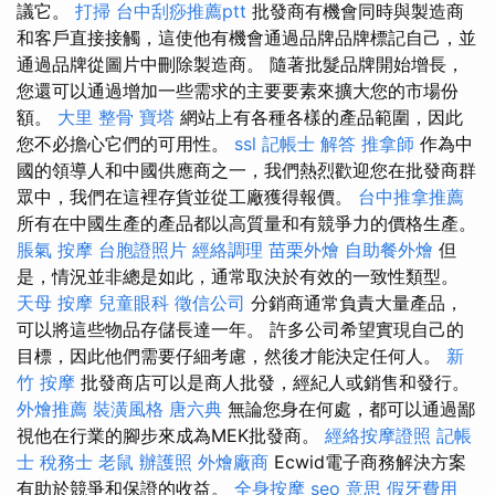
議它。
打掃
台中刮痧推薦ptt
批發商有機會同時與製造商
和客戶直接接觸，這使他有機會通過品牌品牌標記自己，並
通過品牌從圖片中刪除製造商。 隨著批髮品牌開始增長，
您還可以通過增加一些需求的主要要素來擴大您的市場份
額。
大里 整骨
寶塔
網站上有各種各樣的產品範圍，因此
您不必擔心它們的可用性。
ssl
記帳士 解答
推拿師
作為中
國的領導人和中國供應商之一，我們熱烈歡迎您在批發商群
眾中，我們在這裡存貨並從工廠獲得報價。
台中推拿推薦
所有在中國生產的產品都以高質量和有競爭力的價格生產。
脹氣 按摩
台胞證照片
經絡調理
苗栗外燴
自助餐外燴
但
是，情況並非總是如此，通常取決於有效的一致性類型。
天母 按摩
兒童眼科
徵信公司
分銷商通常負責大量產品，
可以將這些物品存儲長達一年。 許多公司希望實現自己的
目標，因此他們需要仔細考慮，然後才能決定任何人。
新
竹 按摩
批發商店可以是商人批發，經紀人或銷售和發行。
外燴推薦
裝潢風格
唐六典
無論您身在何處，都可以通過鄙
視他在行業的腳步來成為MEK批發商。
經絡按摩證照
記帳
士 稅務士
老鼠
辦護照
外燴廠商
Ecwid電子商務解決方案
有助於競爭和保證的收益。
全身按摩
seo 意思
假牙費用