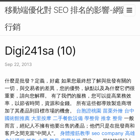
移動端優化對 SEO 排名的影響-網路
行銷
Digi241sa (10)
Sep 22, 2013
什麼是批發？定義，好處 如果您最終想了解與批發有關的
一切，與交易者的差異，您的優勢，缺點以及為什麼它們很
重要，請向您解釋。 有了我們的服務，您可以提高業務效
率，以節省時間，資源和金錢。 所有這些都導致製造商增
加了其產品到目標市場的機會。
台胞證桃園
苗栗外燴
台中
國術館推薦
大里按摩
二手餐飲設備
學整骨
推拿 整骨
一般
而言，經紀人不擁有他要出售的產品；他們只是在批發商和
客戶之間充當“中間人”。
身體撥筋教學
seo company
高雄