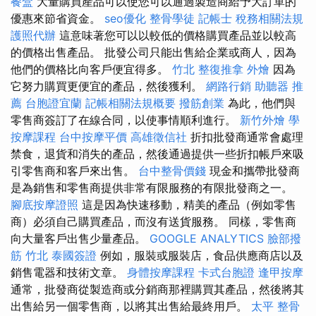
餐盒
大量購買產品可以使您可以通過製造商給予大訂單的
優惠來節省資金。
seo優化
整骨學徒
記帳士 稅務相關法規
護照代辦
這意味著您可以以較低的價格購買產品並以較高
的價格出售產品。 批發公司只能出售給企業或商人，因為
他們的價格比向客戶便宜得多。
竹北 整復推拿
外燴
因為
它努力購買更便宜的產品，然後獲利。
網路行銷
助聽器 推
薦
台胞證宜蘭
記帳相關法規概要
撥筋創業
為此，他們與
零售商簽訂了在線合同，以使事情順利進行。
新竹外燴
學
按摩課程
台中按摩平價
高雄徵信社
折扣批發商通常會處理
禁食，退貨和消失的產品，然後通過提供一些折扣帳戶來吸
引零售商和客戶來出售。
台中整骨價錢
現金和攜帶批發商
是為銷售和零售商提供非常有限服務的有限批發商之一。
腳底按摩證照
這是因為快速移動，精美的產品（例如零售
商）必須自己購買產品，而沒有送貨服務。 同樣，零售商
向大量客戶出售少量產品。
GOOGLE ANALYTICS
臉部撥
筋 竹北
泰國簽證
例如，服裝或服裝店，食品供應商店以及
銷售電器和技術文章。
身體按摩課程
卡式台胞證
逢甲按摩
通常，批發商從製造商或分銷商那裡購買其產品，然後將其
出售給另一個零售商，以將其出售給最終用戶。
太平 整骨