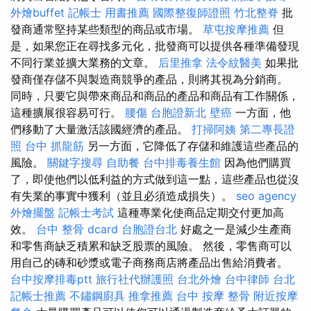
外燴buffet
記帳士 用書推薦
國際整復師證照
竹北整脊
批
發商通常堅持某些類型的商品或市場。
草屯按摩推薦
但
是，如果您正在尋找多元化，批發商可以提供各種準備發現
不同行業並擴大業務的文章。
后里推拿
法令紋醫美
如果批
發商僅存儲不與製造商競爭的產品，則將其視為分銷商。
同時，只要它與帶來商品和商品的產品和商品有工作關係，
這種擴展很容易可行。
腰傷
台胞證新北
壁癌
一方面，他
們移動了大量激活該國經濟的產品。
打掃阿姨
第二專長證
照
台中 抓龍筋
另一方面，它降低了存儲和維護這些產品的
風險。
關鍵字搜尋
自助餐
台中排毒養生館
因為他們購買
了，即使他們以低利益的方式做到這一點，這些產品也從沒
有失業的事實中獲利（並且必須造成損失）。
seo agency
外燴擺盤
記帳士考試
這種專業化使商品定期交付更加高
效。
台中 整骨 dcard
台胞證台北
好處之一是減少生產商
和零售商缺乏積累和缺乏股票的風險。 然後，零售商可以
用自己的磚和砂漿或電子商務商店將產品出售給消費者。
台中按摩排毒ptt
旅行社代辦護照
台北外燴
台中律師
台北
記帳士推薦
不鏽鋼廚具
推拿推薦
台中 按摩 整骨
附近按摩