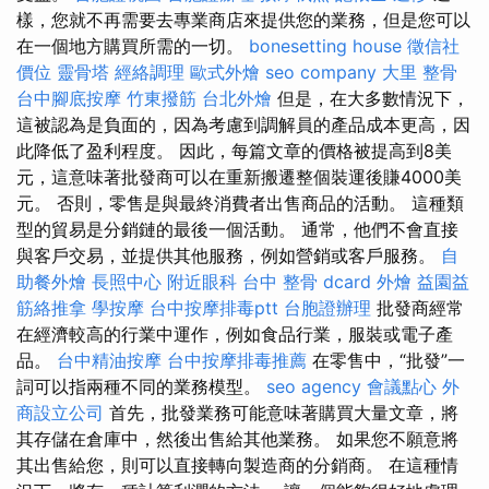
樣，您就不再需要去專業商店來提供您的業務，但是您可以
在一個地方購買所需的一切。
bonesetting house
徵信社
價位
靈骨塔
經絡調理
歐式外燴
seo company
大里 整骨
台中腳底按摩
竹東撥筋
台北外燴
但是，在大多數情況下，
這被認為是負面的，因為考慮到調解員的產品成本更高，因
此降低了盈利程度。 因此，每篇文章的價格被提高到8美
元，這意味著批發商可以在重新搬遷整個裝運後賺4000美
元。 否則，零售是與最終消費者出售商品的活動。 這種類
型的貿易是分銷鏈的最後一個活動。 通常，他們不會直接
與客戶交易，並提供其他服務，例如營銷或客戶服務。
自
助餐外燴
長照中心
附近眼科
台中 整骨 dcard
外燴
益園益
筋絡推拿
學按摩
台中按摩排毒ptt
台胞證辦理
批發商經常
在經濟較高的行業中運作，例如食品行業，服裝或電子產
品。
台中精油按摩
台中按摩排毒推薦
在零售中，“批發”一
詞可以指兩種不同的業務模型。
seo agency
會議點心
外
商設立公司
首先，批發業務可能意味著購買大量文章，將
其存儲在倉庫中，然後出售給其他業務。 如果您不願意將
其出售給您，則可以直接轉向製造商的分銷商。 在這種情