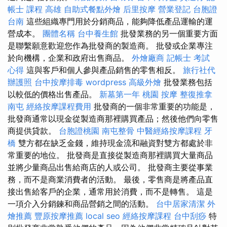
帳士 課程 高雄
自助式餐點外燴
后里按摩
營業登記
台胞證
台南
這些組織專門用於分銷商品，能夠降低產品運輸的運
營成本。
團體名稱
台中養生館
批發業務的另一個重要方面
是聯繫願意歡迎您作為批發商的製造商。 批發或企業專注
於向機構，企業和政府出售商品。
外燴廠商
記帳士 考試
心得
這與客戶和個人參與產品銷售的零售相反。
旅行社代
辦護照
台中按摩排毒
wordpress
高級外燴
批發業務包括
以較低的價格出售產品。
新墓第一年
桃園 按摩
整復推拿
南屯
經絡按摩課程費用
批發商的一個非常重要的功能是，
批發商通常以現金從製造商那裡購買產品；然後他們向零售
商提供貸款。
台胞證桃園
南屯整骨
中醫經絡按摩課程
牙
橋
雙方都在缺乏金錢，維持現金流和融資對雙方都處於非
常重要的地位。 批發商是直接從製造商那裡購買大量商品
並將少量商品出售給商店的人或公司。 批發商主要從事業
務，而不是商業消費者的活動。 最後，零售商是將產品直
接出售給客戶的企業，通常用於消費，而不是轉售。 這是
一項介入分銷鍊和商品營銷之間的活動。
台中居家清潔
外
燴推薦
豐原按摩推薦
local seo
經絡按摩課程
台中刮痧
特