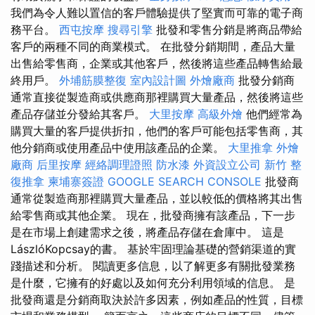
我們為令人難以置信的客戶體驗提供了堅實而可靠的電子商
務平台。
西屯按摩
搜尋引擎
批發和零售分銷是將商品帶給
客戶的兩種不同的商業模式。 在批發分銷期間，產品大量
出售給零售商，企業或其他客戶，然後將這些產品轉售給最
終用戶。
外埔筋膜整復
室內設計圖
外燴廠商
批發分銷商
通常直接從製造商或供應商那裡購買大量產品，然後將這些
產品存儲並分發給其客戶。
大里按摩
高級外燴
他們經常為
購買大量的客戶提供折扣，他們的客戶可能包括零售商，其
他分銷商或使用產品中使用該產品的企業。
大里推拿
外燴
廠商
后里按摩
經絡調理證照
防水漆
外資設立公司
新竹 整
復推拿
柬埔寨簽證
GOOGLE SEARCH CONSOLE
批發商
通常從製造商那裡購買大量產品，並以較低的價格將其出售
給零售商或其他企業。 現在，批發商擁有該產品，下一步
是在市場上創建需求之後，將產品存儲在倉庫中。 這是
LászlóKopcsay的書。 基於牢固理論基礎的營銷渠道的實
踐描述和分析。 閱讀更多信息，以了解更多有關批發業務
是什麼，它擁有的好處以及如何充分利用領域的信息。 是
批發商還是分銷商取決於許多因素，例如產品的性質，目標