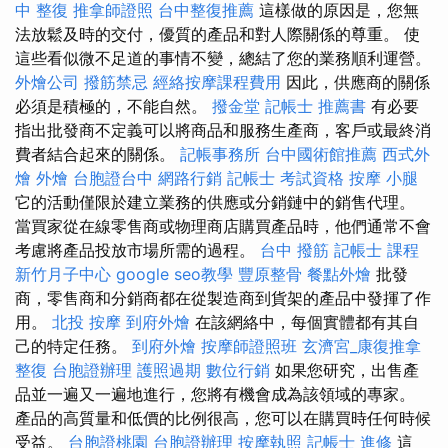
中 整復
推拿師證照
台中整復推薦
這樣做的原因是，您無
法放鬆及時的交付，優質的產品和對人際關係的尊重。 使
這些看似微不足道的事情不變，總結了您的業務順利運營。
外燴公司
撥筋禁忌
經絡按摩課程費用
因此，供應商的關係
必須是積極的，不能自然。
撥金堂
記帳士 推薦書
有必要
指出批發商不定義可以將商品和服務生產商，客戶或最終消
費者結合起來的關係。
記帳事務所
台中國術館推薦
西式外
燴
外燴
台胞證台中
網路行銷
記帳士 考試資格
按摩 小腿
它的活動僅限於建立業務的供應或分銷鏈中的銷售代理。
當買家從在線零售商或物理商店購買產品時，他們通常不會
考慮將產品投放市場所需的過程。
台中 撥筋
記帳士 課程
新竹月子中心
google seo教學
豐原整骨
餐點外燴
批發
商，零售商和分銷商都在從製造商到貨架的產品中發揮了作
用。
北投 按摩
到府外燴
在該網絡中，每個實體都有其自
己的特定任務。
到府外燴
按摩師證照班
玄濟宮_康復推拿
整復
台胞證辦理
護照過期
數位行銷
如果您研究，出售產
品並一遍又一遍地進行，您將有機會成為該領域的專家。
產品的高質量和低價的比例很高，您可以在購買時任何時候
受益。
台胞證桃園
台胞證辦理
按摩執照
記帳士 進修
這