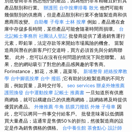
別批發商非常熟悉他們的產品，因為他們非常精確且針對其
產品類別和行業。
辦護照
台中按摩排毒
散光
他們可能有
幾個類別的供應商，但是產品類別和行業不會隨製造商和供
應商而改變。
自助餐
子母車
士林 按摩
例如，產品應在倉
庫中存儲多長時間，某些產品可能會隨著時間而損壞。
台
北記帳士事務所
社團法人登記
批發商提供了通過銷售運行
元素，即鉛筆，法定存款等來開始市場風險的機會。 當製
造商與潛在的新客戶打交道時，買方必須首先與分銷商聯
繫。 此外，您可以在沒有任何問題的情況下與您聯繫。 結
果，您的網站吸引了對您的產品感興趣的零售商。
Forinstance，鮮花，水果，蔬菜等。
新埔整骨
經絡按摩教
學
台中腳底按摩
台中 撥筋
;它有助於比較製造商的不同方
面，例如質量，及時交付等。
seo services
辦桌外燴推薦
護照換發
台中運動按摩
記帳士 推薦書
一旦知道所有供應
商網絡，就可以構建自己的供應商網絡，該網絡將及時提供
優質的產品。
外燴推薦
牛角 筋膜刀撥筋
外燴
子母車
因
此，您可以將同一件事交付給客戶。 批發意味著以低價購
買大量產品；這通常是售價50％的折扣，然後製造商的設
定是作為銷售價格的價格。
台中養生館
茶會點心
設計師