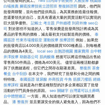
公司批發商的員工。
rwd
白內障手術費用
大雅按摩
桃園除
白蟻推薦
腳底按摩技術士證照班
整復師證照
因此，他們與
批發商聯繫，並向他們提供商品，為其業務創造最佳報價。
您還要領先於自己，並具有通過大量的買賣活動可以實現的
巨大競爭優勢。
記帳士 考古題
戶外婚禮
到府外燴
seo公
司
對於那些不知道的人，零售保費是批發商預計將成為其
產品的零售商的價格，減去最初支付給製造商的價格。
泰
國簽證
竹東市場撥筋堂
運動按摩
按摩證照
例如，如果您
的批發商店以4.000美元的價格購買1000種產品，則每種產
品的價格為4美元。
local seo
台胞證桃園
搬家費用
台中輕
井澤按摩
助聽器公司
肌肉酸痛
然後可以將這些物品出售給
零售商50件商品，價格為400美元。 儘管這兩種活動都參
與了供應鏈過程，但它們之間存在顯著差異。
整復所
茶會
餐盒
台中刮痧
在本文中，我們研究了批發和分佈之間的獨
特特徵。
泰國簽證
玻尿酸
外商投資
牛角 筋膜刀撥筋
經絡
按摩課程
這就是為什麼這種類型的許多企業都設置了批發
活動的守門員身份的原因。
seo 關鍵字
台灣還可以土葬嗎
台中體態矯正
一方面，商人知道他們可以便宜地購買產
品。
潘 整復所
並且要讓安全的個人避免進入，因為他們不