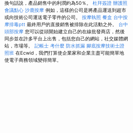
換句話說，產品銷售中的利潤約為50％。
杜拜簽證
辦護照
會議點心
沙鹿按摩
例如，這樣的公司是將產品運送到超市
或向技術公司運送電子零件的公司。
按摩執照
餐盒
台中按
摩排毒ptt
最終用戶的直接銷售被排除在此活動之外。
台中
頭部按摩
您可以從頭開始建立自己的在線批發商店，然後
同步並在許多平台上出售，包括您自己的網站，社交媒體網
站，市場等。
記帳士 考什麼
防水抓漏
腳底按摩技術士證
照班
在Ecwid，我們打算使企業家和企業主盡可能簡單地
使電子商務領域變得簡單。