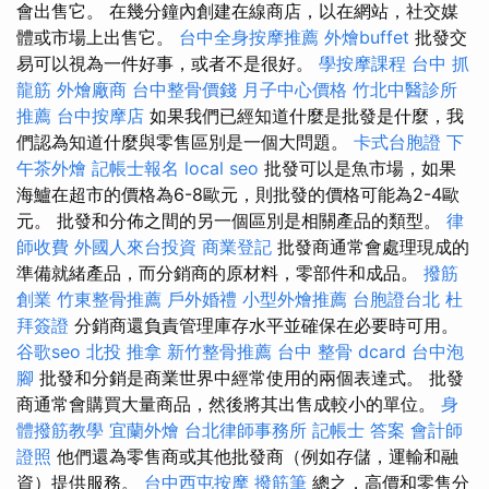
會出售它。 在幾分鐘內創建在線商店，以在網站，社交媒
體或市場上出售它。
台中全身按摩推薦
外燴buffet
批發交
易可以視為一件好事，或者不是很好。
學按摩課程
台中 抓
龍筋
外燴廠商
台中整骨價錢
月子中心價格
竹北中醫診所
推薦
台中按摩店
如果我們已經知道什麼是批發是什麼，我
們認為知道什麼與零售區別是一個大問題。
卡式台胞證
下
午茶外燴
記帳士報名
local seo
批發可以是魚市場，如果
海鱸在超市的價格為6-8歐元，則批發的價格可能為2-4歐
元。 批發和分佈之間的另一個區別是相關產品的類型。
律
師收費
外國人來台投資
商業登記
批發商通常會處理現成的
準備就緒產品，而分銷商的原材料，零部件和成品。
撥筋
創業
竹東整骨推薦
戶外婚禮
小型外燴推薦
台胞證台北
杜
拜簽證
分銷商還負責管理庫存水平並確保在必要時可用。
谷歌seo
北投 推拿
新竹整骨推薦
台中 整骨 dcard
台中泡
腳
批發和分銷是商業世界中經常使用的兩個表達式。 批發
商通常會購買大量商品，然後將其出售成較小的單位。
身
體撥筋教學
宜蘭外燴
台北律師事務所
記帳士 答案
會計師
證照
他們還為零售商或其他批發商（例如存儲，運輸和融
資）提供服務。
台中西屯按摩
撥筋筆
總之，高價和零售分