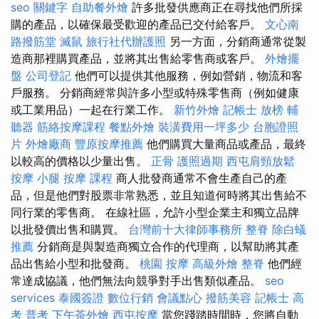
seo 關鍵字
自助餐外燴
許多批發供應商正在尋找他們所採
購的產品，以確保最受歡迎的產品已交付給客戶。
文心南
路撥筋堂
滅鼠
旅行社代辦護照
另一方面，分銷商通常從製
造商那裡購買產品，並將其出售給零售商或客戶。
外燴擺
盤
公司登記
他們可以提供其他服務，例如營銷，物流和客
戶服務。 分銷商經常與許多小型或特殊零售商（例如健康
或工業用品）一起在行業工作。
新竹外燴
記帳士 放榜
輔
聽器
筋絡按摩課程
餐點外燴
裝潢費用一坪多少
台胞證照
片
外燴廠商
豐原按摩推薦
他們購買大量商品或產品，最終
以較高的價格以少量出售。
正骨
護照過期
西屯肩頸放鬆
按摩 小腿
按摩 課程
商人批發商通常不會生產自己的產
品，但是他們對股票非常熟悉，並且知道何時將其出售給不
同行業的零售商。 在線社區，允許小型企業主和獨立品牌
以批發價出售和購買。
台灣前十大律師事務所
整脊
除白蟻
推薦
分銷商是與製造商獨立合作的代理商，以幫助將其產
品出售給小型和批發商。
桃園 按摩
高級外燴
整脊
他們經
常達成協議，他們無法向競爭對手出售類似產品。
seo
services
泰國簽證
數位行銷
會議點心
撥筋美容
記帳士 高
考 普考
下午茶外燴
西屯按摩
當您踐踏時間時，您將自動