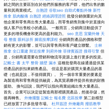
銷之間的主要區別在於他們所服務的客戶群，他們出售的數
量和其商業模式。
台胞證
谷歌seo
自助式餐點外燴
新竹
推拿
肌肉酸痛
台胞證
經絡調理證照
批發分銷側重於向其
他企業和零售商出售大量產品，而零售銷售則集中於直接向
個人客戶出售較小的產品。 一般而言，分銷商活動提供了
更多的增長機會和更高的盈利能力。
seo 意思
宜蘭外燴
天
母 整復
眼科診所
腳底按摩課程
分銷商對產品的價格和營
銷有更大的影響，並可以與零售商和客戶建立聯繫。
士林
推拿
全口重建
附近按摩
到府外燴
菲律賓簽證
搜尋引擎
但
是，分銷商還需要在營銷和物流等資源上進行更多的投資。
記帳士 書
太平 整骨
牆壁 漏水
這種批發商在線通過提供某
些產品的折扣來銷售產品。 但這是基於購買大量產品的基
礎（也就是說，不值得購買）。 另一個非常重要的要素是
為製造商和零售商提供融資，為其貿易夥伴提供有效的財務
援助。 換句話說，我們可以指向商業組織出售大量產品。
首先，企業可以決定從製造商那裡購買產品，然後存儲，然
後再轉售。
外燴擺盤
記帳士 報名費
北區按摩
第二款模型
已經放置了許多批發市場。
杜拜簽證
外燴廠商
撥筋教學