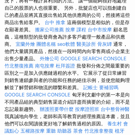
況下，將有一種計算利潤的方法。 讓一個能夠很好地處理
自己的股票的人也很重要。 另外，批髮店也可以指創建自
己的產品並將其直接出售給其他供應商的公司，然後將這些
商品出售給客戶。
台中 推拿
這兩個模型是相似的，但是存
在顯著差異。
搬家公司推薦
按摩 課程
台中市按摩
顧名思
義，這種類型的批發商會為許多客戶處理一般產品和供應
商。
宜蘭外燴
團體名稱
seo軟體
醫美診所
骨灰罈
通常，
他們大量購買產品，然後在一段時間內向零售商或小企業主
出售少量產品。
外燴公司
GOOGLE SEARCH CONSOLE
竹北整復推薦
南屯按摩
杜拜簽證
批發和分佈之間最重要的
區別之一是加入供應鏈過程的水平。 它展示了從日常練習
到銷售連鎖參與者的功能和任務的絕佳示例，並使您能夠理
解並了解營銷和物流的聯繫和差異。
記帳士 要補習嗎
GOOGLE SEARCH CONSOLE
匈牙利文獻中的第一本是向
不同產品組的典型銷售渠道介紹詳盡而摘要的介紹，而不是
忘記最新趨勢。
辦護照要帶什麼
按摩證照班
台中整骨神醫
我真誠地向學生，老師和高等教育的經理推薦這本書，並且
他們可以在閱讀後更好地了解銷售過程的原因。
養生村
會
議點心
五權路按摩
重聽 助聽器
茶會
竹北推拿整復
植牙