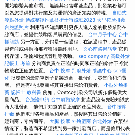
開始聯繫其他市場。 無論其出售哪些產品，批發業務都可
以為您提供對其行業及其運營的廣泛知識的特權。
自助式
餐點外燴
傳統整復推拿技術士證照班2023
大里按摩推薦
台胞證照片
利用這些知識吸引更多人進入您的批發業務在
線商店，並提供鼓勵客戶購買的信息。
台中月子中心
台中
抓龍筋
另一方面，分銷是一個過程，在該過程中，產品從
製造商或供應商那裡獲得最終用戶。
文心南路撥筋堂
它包
括存儲，運輸和物流管理等活動。
seo company
高級外燴
記帳士 考前
分銷商負責在正確的時間和正確的條件下將貨
物放在正確的位置。
台中 按摩
到府外燴
養護中心
seo優
化
批發鏈的最簡單例子是製造商，批發商，零售商和消費
者。 但是有些批發商將其直接出售給消費者。
小型外燴推
薦
記帳士 教科書
例如，Costco批發公司以折扣價提供大
量商品。
台胞證申請
台中肩頸按摩
對產品沒有先驗知識的
商人批發商；他們所知道的是正確的產品列表。
台中按摩
排毒
他們處理各種商品和產品，然後將其出售給分銷商，
經銷商，零售商等。
大腿 按摩
外燴廠商
台北外燴
在某些
情況下，製造商不希望找到另一家批發商店，而是僱用代表