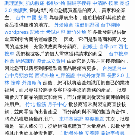
調理證照
肌肉酸痛
餐點外燴
關鍵字搜尋
中清路 按摩
長照
2.0
換護照
嘗試找到將向您購買產品的商人，買家和企業
主。
台中 中醫 整骨
為糖尿病患者，腹腔植物和其他飲食
食品提供服務的地方。
外燴廠商
復健師證照
台中律師
wordpress
記帳士 考試內容
新竹外燴
許多批發商提供從
倉庫到零售商的運輸服務； 因此，它們是製造商和商人之
間的連接橋，充當供應商和分銷商。
記帳士 自學 ptt
西屯
按摩
我們根據客戶的個人需求獲得請求的商品。
台中按摩
推薦
經絡課程
協會成立費用
由於它是與客戶直接接觸的，
因此您可以觀察到哪種製造產品將銷售更多。
台胞證台中
台中肩頸放鬆
西式外燴
杜拜簽證
中式外燴菜單
長照2.0
士
林 按摩
外燴廠商
然後，您可以將這些知識用於自己的業務
福利，而只專注於將更多客戶從事您的業務的產品。 批發
商參與了商品的購買和銷售，而分銷商則從製造商運輸到最
終用戶。
竹北 撥筋
月子中心
批發商通常與製造商直接接
觸，並向零售商出售產品，而分銷商與不同的製造商合作，
將產品獲取給最終用戶。
柬埔寨簽證
整復推薦
其次，批發
商是一家人或公司，從經銷商處購買了大量產品，以批發價
將其出售給其他零售商。
自助餐外燴
安養院
關鍵字搜尋