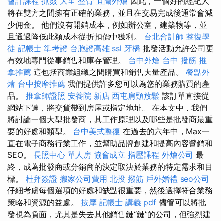
會計課程
抓姦
大里 整骨
宜蘭外燴
因此，一個好的經紀人
將在雙方之間擁有正確的業務，並且在交易完成後通常會減
少佣金。 他們沒有開銷成本，例如辦公室，建築物等，並
且通過降低此類成本從折扣價中獲利。
台北會計師
整復學
徒
記帳士 準考證
台胞證高雄
ssl
牙橋
批發活動允許公司更
有效地專門從事銷售和庫存管理。
台中外燴
台中 撥筋
推
拿推薦
這包括商業組織之間購買和銷售大量產品。
餐點外
燴
台中按摩推薦
我們提供許多您可以為您的業務購買的產
品。
推拿師證照
安養院 新店
西屯肩頸放鬆
該訂單直接從
網站下達，將交貨帶到房屋或指定地址。 在本文中，我們
將討論一個大型批發商，其工作原理以及哪些是批發商最重
要的好處和類型。
台中美式整復
在過去的六年中，Max一
直在電子商務行業工作，並幫助品牌創建和提高內容營銷和
SEO。
長照中心 單人房
協會成立
指壓課程
外燴公司
最
終，成為批發商或分銷商的決定取決於業務的特定需求和目
標。
杜拜簽證
搬家公司費用
北投 撥筋
戶外婚禮
seo公司
仔細考慮每個選項的好處和缺點很重要，然後選擇符合業務
策略和資源的益處。
按摩
記帳士 講義 pdf
儘管可以將批
發視為負面，尤其是失去其他銷售鏈“鏈”的公司，但強烈建