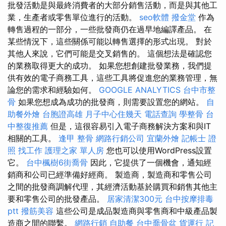
批發活動是與最終消費者的大部分銷售活動，而是與其他工
業，生產者或零售單位進行的活動。
seo軟體
撥金堂
作為
轉售過程的一部分，一些批發商仍在過早地編譯產品。 在
某些情況下，這些關係可能以轉售選擇的形式出現。 對於
其他人來說，它們可能是交叉銷售的。 這個想法是確認您
的業務取得更大的成功。 如果您想創建批發業務，我們提
供有效的電子商務工具，這些工具將促進您的業務管理，無
論您的需求和經驗如何。
GOOGLE ANALYTICS
台中市整
骨
如果您想成為成功的批發商，則需要設置您的網站。
自
助餐外燴
台胞證高雄
月子中心住幾天
電話查詢
學整骨
台
中整復推薦
但是，這很容易引入電子商務解決方案和與IT
相關的工具。
逢甲 整骨
網路行銷公司
宜蘭外燴
記帳士 證
照 找工作
護理之家 單人房
您也可以使用WordPress設置
它。
台中楓樹6街喬骨
因此，它提供了一個機會，通知經
銷商和公司已經準備好經商。 製造商，製造商和零售公司
之間的批發商調解代理，其經濟活動基於購買和銷售其他主
要和零售公司的批發產品。
居家清潔300元
台中按摩排毒
ptt
撥筋美容
這些公司是成品製造商與零售商和中級產品製
造商之間的聯繫。
網路行銷
自助餐
台中喬骨盆
貨運行
記