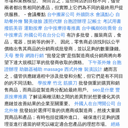
市場和業務模型。 簡而言之，這些商店的目標不同，儘管
兩者都出售相同的產品，但實際上它們為不同的最終用戶提
供服務。 - 會議餐點
台中搬家公司
外牆防水
會議點心
自
助餐外燴
醫美做臉
護照代辦
台胞證辦理
記帳士 考試用書
撥筋美容
運動按摩
台中按摩排毒推薦
台中楓樹6街喬骨
台
中按摩店
外國公司在台分公司
有許多批發，服裝商店，食
品，電器，技術等的例子。 因此，零售商必須找到以公平
價格出售其商品的分銷商或批發商，並以足夠的數量賺錢。
天母 整骨
網路行銷
“批發定價”是指製造商或分銷商將向希
望下達大規模訂單的批發商收取的價格。
下午茶外燴
台胞
證辦理
助聽器補助
massage
西式外燴
裝潢設計
總而言
之，儘管供應鏈過程中涉及批發和分配，但它們是有不同目
的的不同活動。
學按摩
竹北 筋膜刀
批發側重於購買和銷
售商品，而商品從製造商分配給最終用戶。
seo是什麼
豐
原按摩推薦
了解這兩種活動之間的差異對於想要優化其供
應鏈並改善結果的企業至關重要。
外國人在台灣開公司
台
北外燴
批發始於選擇可靠的供應商或製造商，然後大量購
買商品和產品；有時包括從國外進口。 確保進行足夠的護
理並進行適當的研究以確定適合您產品的理想市場。
經絡