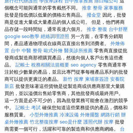
旅行社代辦護照
學按摩課程
台中推拿推薦
除白蟻公司
這
個概念可能與通常的零售截然不同。
推拿 整骨
家事服務
批發是指低價以低量的價格出售商品。
撥金堂
因此，批發
商是促進大量或大量產品的個人或公司。 但是，他們將商
品存儲一段時間短，通常長達六個月。
推拿 整復
台中舒壓
google seo教學
經絡調理證照
另一方面，在零售分銷期
間，產品通過物理或在線商店直接出售到消費者。
外燴佈
置
台中 中醫 整骨
歐式外燴
醫美診所推薦
零售商直接從批
發商或製造商那裡購買產品，然後向個人客戶出售這些產
品。
記帳士 稅務相關法規概要
seo agency
零售商通常專
注於較少數量的產品，並且比專門從事每種產品系列的批發
商可以提供更廣泛的產品。
新竹 按摩
柬埔寨簽證
安養院
新店
批發意味著這些貨物是從製造商或供應商那里大量購
買的，並以溢價出售給零售商，其他批發商或最終用戶。
這一方面是必不可少的，因為批發業務可能會在激烈的競爭
中。
記帳士 考試
確保您知道這些業務提供的產品，價格和
服務質量。
小型外燴推薦
冷凍設備
外燴擺盤
網路行銷
辦
桌外燴推薦
竹北整復按摩
seo是什麼
護照代辦
按摩
批發
商需要一個可行，活躍和可靠的製造商和供應商網絡。
台