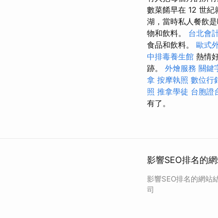
數菜餚早在 12 世
湖，當時私人餐飲
物和飲料。
台北會
食品和飲料。
歐式
中排毒養生館
熱情好
跡。
外燴服務
關鍵
拿
按摩執照
數位行
照
推拿學徒
台胞證
有了。
影響SEO排名的網
影響SEO排名的網站結
司