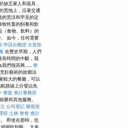
於缺乏家人和器具，
的荒地上，沿著交通
後的荒涼和罕見的定
放牧牲畜的飼養和飲
品（食物、飲料）的
。 如今，任何需要
筋
申請台胞證
大里按
毒
在歷史早期，人們
過長時間的中斷，我
很高興......
整
烹飪藝術的故鄉法
家較大的餐廳，可以
拖航路線上分發以魚
中 整復
會計事務所
娛樂和其他服務。
設立
公司登記
腳底按
課程
士林 整骨
會計
。 即使在那時，也
就能吃到飯。 大多