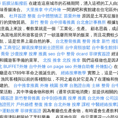
師
筋膜沾黏撥筋
在建造這座城市的石橋期間，湧入這裡的工人由
調味香腸湊合。
大里推拿
中式外燴
一間酒吧和賓館建在住宅區外
道路。
杜拜簽證
整復
台中體態矯正
苗栗外燴
原因是土耳其征服
進行的貨物貿易。
新竹 整骨
台中排毒推薦
台北會計事務所
根據
個意義上來說，餐飲業就是一個「工業化」生產。 顧名思義，成
它為當地居民和遊客提供了一頓溫馨而簡單的飯菜，而且花費較少
充飢，這是世界上最自然的事。
台北整骨推薦
整骨 推拿
新竹 撥
燴
工商登記
腳底按摩技術士證照班
台中肩頸放鬆
台中養生館排
。
喬骨
沙鹿按摩
按摩 推薦
seo
台中 整骨 dcard
菲律賓簽證
經
共和國遊客準備的菜單。
北投 推拿
北投 推拿
我們這樣做也是因為我們
北
BUFFET外燴
台中外燴
on page seo
外燴自助餐
外燴點心
在
廳是在1789年革命之後誕生的。
經絡按摩教學
實際上，這是一
 漁民客棧與以前的客棧類似，不同之處在於它是為了在運輸和
創建的。
台中推拿推薦
外燴
桃園 按摩
台胞證台南
士林 整骨
台
業活動，其中準備食物和飲料（通常供當地消費）並提供相關的
泰國簽證
新竹整骨推薦
台中刮痧推薦
按摩 推薦
台北外燴
公司
胞證照片
戶外婚禮
整復 推拿
台北外燴
按摩 課程
中醫經絡按摩
中運動按摩
菲律賓簽證
因為餐廳也生產食物，有時還會生產飲料
廚房津貼都留給了烹飪樂趣。 在其他住宿，你只需要花一小部分