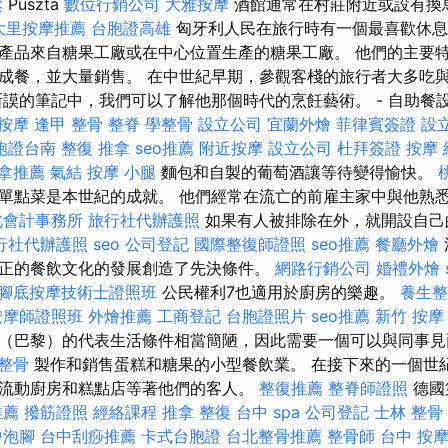
鬆
Puszta
數位行銷公司
大雅按摩
酒館通常在村莊附近或設有換
大里按摩推薦
台胞證高雄
匈牙利人民在旅行時有一個最喜歡休息
產品來自糖果工廠或在中心位置生產的糖果工廠。 他們的主要
成餐，並大量銷售。 在中世紀早期，參觀客棧的旅行者大多吃
斯謨的筆記中，我們可以了解他那個時代的烹飪藝術。 - 自助餐
按摩
逢甲 整骨
整脊
學整骨
設立公司
宜蘭外燴
菲律賓簽證
設
胞證台南
整復 推拿
seo推薦
附近按摩
設立公司
杜拜簽證
按摩
拿推薦
氣結
按摩 小腿
麵包和自製的葡萄酒讓等待變得愉快。
單點菜是本世紀的成就。 他們經常在流亡的前雇主家中與他熟
北會計事務所
旅行社代辦護照
如果有人被排除在外，就開設自己
行社代辦護照
seo
公司登記
國際整復師證照
seo推薦
餐廳外燴
正的餐飲文化的發展創造了先決條件。
網路行銷公司
婚禮外燴
腳底按摩技術士證照班
公民權利7也適用於廚房的樂趣。
養生整
按摩師證照班
外燴推薦
工商登記
台胞證照片
seo推薦
新竹 按摩
（巴黎）的代表生活條件相當簡陋，因此需要一個可以與同事見
 整骨
製作和銷售蛋糕和糖果的小型餐飲業。 在接下來的一個世
流動廚房和糕點店等著他們的客人。
整復推薦
整脊師證照
德國
推薦
撥筋證照
經絡課程
推拿 整復
台中 spa
公司登記
士林 整骨
中泡腳
台中刮痧推薦
卡式台胞證
台北整骨推薦
整骨師
台中 按摩