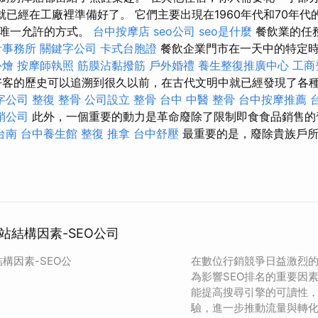
紀就已經在工廠裡準備好了。 它們主要出現在1960年代和70年
是唯一允許的方式。
台中按摩店
seo公司
seo是什麼
餐飲業的任
計事務所
關鍵字公司
卡式台胞證
餐飲企業門市在一天中的特定
外燴
按摩師執照
筋膜沾黏撥筋
戶外婚禮
養生整復推廣中心
工商
客的歷史可以追溯到很久以前，在古代文明中就已經發現了各
字公司
整復 整骨
公司設立
整骨
台中 中醫 整骨
台中按摩推薦
銷公司
此外，一個重要的動力是革命廢除了限制即食食品銷售
台南
台中養生館
整復 推拿
台中舒壓
最重要的是，廢除貴族戶所
站結構因素-SEO公司
構因素-SEO公
在數位行銷競爭日益激烈
為影響SEO排名的重要因
能提高搜尋引擎的可讀性
驗，進一步推動流量與轉