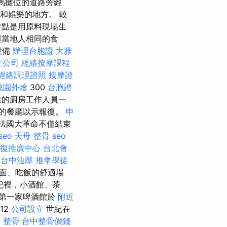
馬攤位的道路旁經
和娛樂的地方。 較
特點是用原料現場生
與當地人相同的食
設備
辦理台胞證
大雅
立公司
經絡按摩課程
經絡調理證照
按摩證
桃園外燴
300
台胞證
悉的廚房工作人員一
的餐廳以示報復。
申
法國大革命不僅結束
seo
天母 整骨
seo
復推廣中心
台北會
台中油壓
推拿學徒
面、吃飯的舒適場
紀裡，小酒館、茶
第一家啤酒館於
附近
12
公司設立
世紀在
 整骨
台中整骨價錢