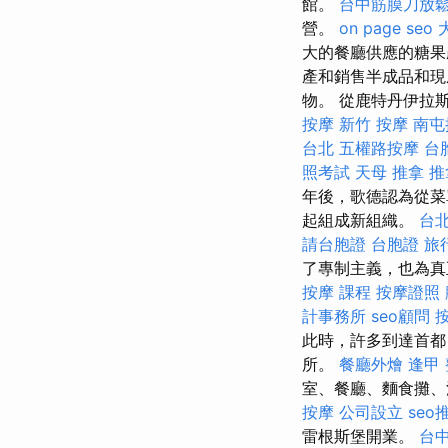
館。
台中筋膜刀放
營。
on page seo
大的餐廳供應的糖果
產和銷售半成品和現
物。 從鹿特丹伊拉
按摩
新竹 按摩
南屯
台北
五權路按摩
台
照考試
天母 推拿
推
年後，歌德認為從菜
起組成新組織。
台
請台胞證
台胞證
旅
了專制主義，也為真
按摩 課程
按摩證照
計事務所
seo顧問
此時，許多到達首都
所。
餐廳外燴
逢甲
室、餐廳、麵食攤、
按摩
公司設立
seo
雷根斯堡開業。
台