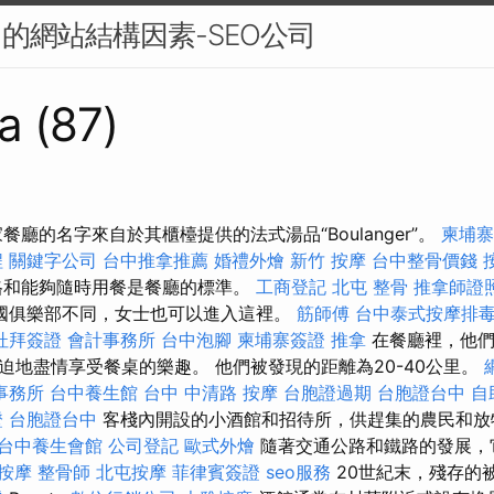
名的網站結構因素-SEO公司
a (87)
餐廳的名字來自於其櫃檯提供的法式湯品“Boulanger”。
柬埔寨
程
關鍵字公司
台中推拿推薦
婚禮外燴
新竹 按摩
台中整骨價錢
格和能夠隨時用餐是餐廳的標準。
工商登記
北屯 整骨
推拿師證
國俱樂部不同，女士也可以進入這裡。
筋師傅
台中泰式按摩排
杜拜簽證
會計事務所
台中泡腳
柬埔寨簽證
推拿
在餐廳裡，他們
迫地盡情享受餐桌的樂趣。 他們被發現的距離為20-40公里。
事務所
台中養生館
台中 中清路 按摩
台胞證過期
台胞證台中
自
證
台胞證台中
客棧內開設的小酒館和招待所，供趕集的農民和放
台中養生會館
公司登記
歐式外燴
隨著交通公路和鐵路的發展，
 按摩
整骨師
北屯按摩
菲律賓簽證
seo服務
20世紀末，殘存的