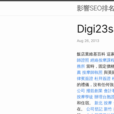
影響SEO排
Digi23s
Aug 26, 2013
飯店業維基百科 這家
師證照
經絡按摩課
務所
當時，固定價
薦
按摩師執照
與英
律賓簽證
杜拜簽證
的禮儀，沒有任何強
公司
撥筋創業
會計
按摩學徒
辦理台胞
和住宿。
新北 按摩
在。
公司登記
新竹