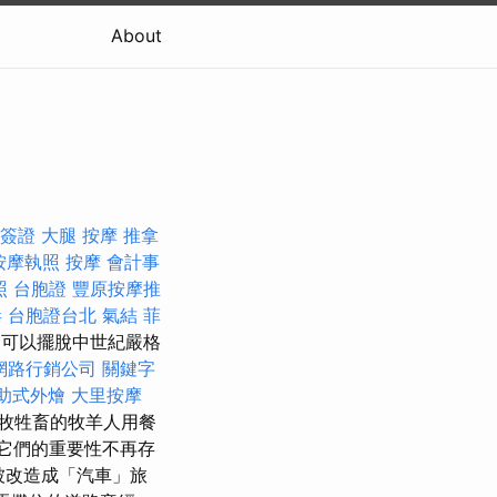
About
簽證
大腿 按摩
推拿
按摩執照
按摩
會計事
照
台胞證
豐原按摩推
毒
台胞證台北
氣結
菲
可以擺脫中世紀嚴格
網路行銷公司
關鍵字
助式外燴
大里按摩
牧牲畜的牧羊人用餐
它們的重要性不再存
被改造成「汽車」旅