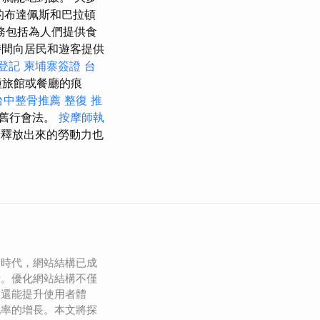
代的布達佩斯和巴拉頓
務包括為人們提供食
時間向居民和遊客提供
登記
柬埔寨簽證
台
種旅館或餐廳的痕
台中整骨推薦
整復 推
的舊行會法。
按摩師執
釋放出來的勞動力也
的時代，網站結構已成
素。優化網站結構不僅
，還能提升使用者體
化率的增長。本文將探