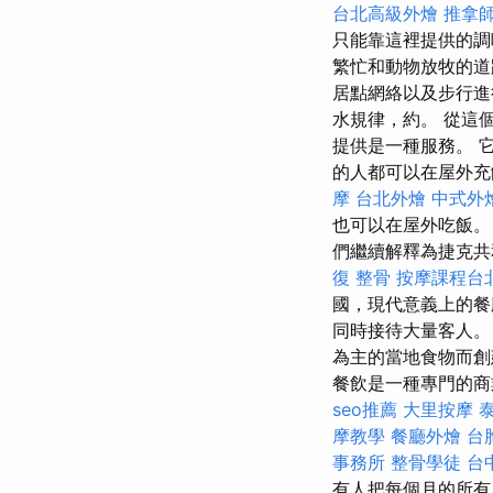
台北高級外燴
推拿
只能靠這裡提供的
繁忙和動物放牧的
居點網絡以及步行
水規律，約。 從這
提供是一種服務。 
的人都可以在屋外
摩
台北外燴
中式外
也可以在屋外吃飯
們繼續解釋為捷克
復 整骨
按摩課程台
國，現代意義上的餐
同時接待大量客人。
為主的當地食物而
餐飲是一種專門的商
seo推薦
大里按摩
摩教學
餐廳外燴
台
事務所
整骨學徒
台
有人把每個月的所有