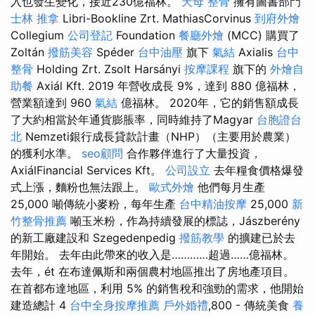
入也發生變化，接近230億福林。
天母 整骨
擁有圖書部門
士林 推拿
Libri-Bookline Zrt. MathiasCorvinus
到府外燴
Collegium
公司登記
Foundation
餐廳外燴
(MCC) 購買了
Zoltán
撥筋美容
Spéder
台中油壓
旗下
氣結
Axialis
台中
整骨
Holding Zrt. Zsolt Harsányi
按摩課程
旗下的
外燴自
助餐
Axiál Kft. 2019 年營收成長 9%，達到 880 億福林，
營業額達到 960
氣結
億福林。 2020年，它的銷售額成長
了大約相當於年通貨膨脹率，同時維持了Magyar
台胞證台
北
Nemzeti銀行成長貸款計畫（NHP）（主要用於農業）
的獲利水準。
seo顧問
合作夥伴進行了大量投資，
AxiálFinancial Services Kft。
公司設立
去年糧食價格爆發
式上漲，麵粉也無法跟上。
歐式外燴
他們每月生產
25,000 噸傳統小麥粉，每年生產
台中精油按摩
25,000
新
竹整骨推薦
噸玉米粉，作為持續發展的標誌，Jászberény
的新工廠建設和 Szegedenpedig
撥筋教學
的擴建已於去
年開始。 去年由此帶來的收入是…………超過……億福林。
去年，ét 在布達佩斯和兩個農村地區推出了房地產項目。
在首都布達地區，利用 5% 的銷售稅和強勁的需求，他開始
建造總計 4
台中全身按摩推薦
戶外婚禮
,800 - 傳統美食
養