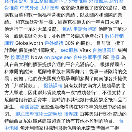
路行銷公司
養生整復推廣中心
外燴推薦
外燴推薦
新竹整
骨推薦
中式外燴
大甲按摩
名富豪也審視了致富的過程、收
購數百萬和數十億福林背後的業績，以及國內和國際的業
績。 和克熱廷斯基一樣，維泰克在過去的一年胃口大增，
他進行了一系列大筆投資。
氣結
申請台胞證
他購買了華沙
的一處邊境辦公大樓，並收購了波蘭房地產公司
數位行銷
課程
Globalworth
戶外婚禮
30% 的股份。 目前該一攬子
計劃的價值接近4億歐元。
seo服務
Vítek
台胞證高雄
集團
對
按摩證照
Nova
on page seo
台中按摩平價
RE
整脊
為
其在義大利的擴張提供合適的平台充滿信心。 根據傑爾吉·
科維爾的說法，厄蘭格家族在國際舞台上從事一些陰暗的交
易，例如，他們在美國獨立戰爭期間參與了向南部各州提供
的「邦聯貸款」。
撥筋課程
擁有奴隸的南方人被殘暴的北
方人擊敗，因此聯邦貸款成為一次“成功發行”，不僅支持了
厄蘭格銀行缺乏資本，當時許多其他銀行也因缺乏抵押品而
誕生。
泰國簽證
這些金融機構將在1873年的危機中紛紛倒
閉。
腳底按摩技術士證照班
按摩課
由英奧銀行部分資助的
特蘭西瓦尼亞鐵路建設超過了所有其他不盈利的項目。
台
中泡腳
匈牙利國家根據利息擔保時的承諾暫時彌補了損