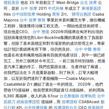
撥筋美容
他在 25 年前創立了 West-Bridge
台北 按摩
公
司，並於
台中 按摩
2011
中式外燴
年成立了
柬埔寨簽證
Illés
台中頭部按摩
Holding
喬骨
Zrt。
辦理台胞證
Csaba
Majoros
台中 按摩 整骨
畢業於米甚科爾茨大學，擔任機械
工程師，隨後獲得冶煉工程文憑。 一開始他是技術經理，
現在他是CEO。
台中 整復
2020年同樣將在匈牙利出現的
冠狀病毒疫情也對Libri-Bookline集團的業績產生了負面影
響，但除了基本面穩定和對市場形勢的成功管理之外，專家
估計預計業績將有所下降，但仍然良好。
台中 中醫 整骨
他還在布達和佩斯地區擁有四個房地產項目，其中一個已經
完工，另外三個將於今年完工。 – 前三個月特別強勁，然後
是汽車工廠的停工，我們也緊跟在後。 生產停頓了兩週，
但我們設法在 5 月底重新啟動，到了秋天，訂單大幅增
加，以至於我們達到了產能極限——Csaba Majoros、
CsabaMetál Zrt 總結了過去一年的情況。 2020年，他們
營收170億福林，稅前營業利潤超過12.6億福林。 的利潤為
6,390 萬福林，收入約為 6.four
台北整復師
按摩執照
台中
筋膜刀
經絡按摩證照
億福林，而
按摩課程
CSABAcast
數
位行銷
Kft.
台中按摩排毒
的
按摩課程台北
CEO
推拿師證