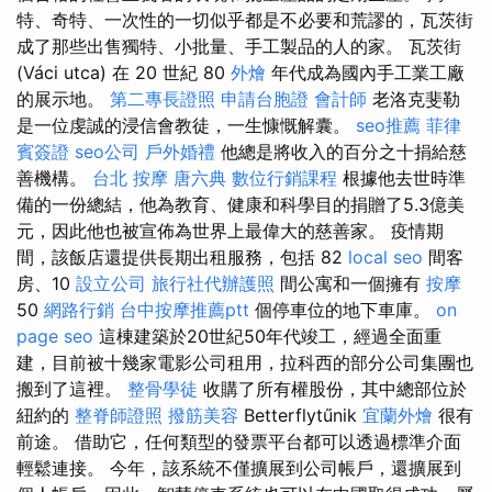
特、奇特、一次性的一切似乎都是不必要和荒謬的，瓦茨街
成了那些出售獨特、小批量、手工製品的人的家。 瓦茨街
(Váci utca) 在 20 世紀 80
外燴
年代成為國內手工業工廠
的展示地。
第二專長證照
申請台胞證
會計師
老洛克斐勒
是一位虔誠的浸信會教徒，一生慷慨解囊。
seo推薦
菲律
賓簽證
seo公司
戶外婚禮
他總是將收入的百分之十捐給慈
善機構。
台北 按摩
唐六典
數位行銷課程
根據他去世時準
備的一份總結，他為教育、健康和科學目的捐贈了5.3億美
元，因此他也被宣佈為世界上最偉大的慈善家。 疫情期
間，該飯店還提供長期出租服務，包括 82
local seo
間客
房、10
設立公司
旅行社代辦護照
間公寓和一個擁有
按摩
50
網路行銷
台中按摩推薦ptt
個停車位的地下車庫。
on
page seo
這棟建築於20世紀50年代竣工，經過全面重
建，目前被十幾家電影公司租用，拉科西的部分公司集團也
搬到了這裡。
整骨學徒
收購了所有權股份，其中總部位於
紐約的
整脊師證照
撥筋美容
Betterflytűnik
宜蘭外燴
很有
前途。 借助它，任何類型的發票平台都可以透過標準介面
輕鬆連接。 今年，該系統不僅擴展到公司帳戶，還擴展到