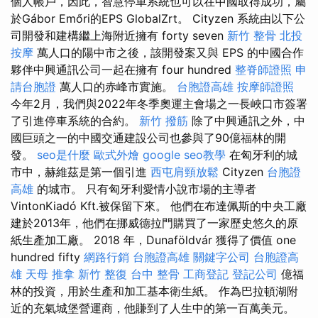
個人帳戶，因此，智慧停車系統也可以在中國取得成功，屬
於Gábor Emőri的EPS GlobalZrt。 Cityzen 系統由以下公
司開發和建構繼上海附近擁有 forty seven
新竹 整骨
北投
按摩
萬人口的陽中市之後，該開發案又與 EPS 的中國合作
夥伴中興通訊公司一起在擁有 four hundred
整脊師證照
申
請台胞證
萬人口的赤峰市實施。
台胞證高雄
按摩師證照
今年2月，我們與2022年冬季奧運主會場之一長峽口市簽署
了引進停車系統的合約。
新竹 撥筋
除了中興通訊之外，中
國巨頭之一的中國交通建設公司也參與了90億福林的開
發。
seo是什麼
歐式外燴
google seo教學
在匈牙利的城
市中，赫維茲是第一個引進
西屯肩頸放鬆
Cityzen
台胞證
高雄
的城市。 只有匈牙利愛情小說市場的主導者
VintonKiadó Kft.被保留下來。 他們在布達佩斯的中央工廠
建於2013年，他們在挪威德拉門購買了一家歷史悠久的原
紙生產加工廠。 2018 年，Dunaföldvár 獲得了價值 one
hundred fifty
網路行銷
台胞證高雄
關鍵字公司
台胞證高
雄
天母 推拿
新竹 整復
台中 整骨
工商登記
登記公司
億福
林的投資，用於生產和加工基本衛生紙。 作為巴拉頓湖附
近的充氣城堡營運商，他賺到了人生中的第一百萬美元。