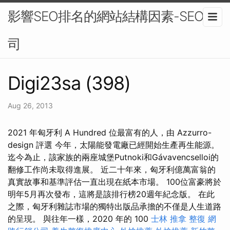
影響SEO排名的網站結構因素-SEO公
司
Digi23sa (398)
Aug 26, 2013
2021 年匈牙利 A Hundred 位最富有的人，由 Azzurro-
design 評選 今年，太陽能發電廠已經開始生產再生能源。
迄今為止，該家族的兩座城堡Putnoki和Gávavencselloi的
翻修工作尚未取得進展。 近二十年來，匈牙利億萬富翁的
真實故事和基準評估一直出現在紙本市場。 100位富豪將於
明年5月再次發布，這將是該排行榜20週年紀念版。 在此
之際，匈牙利雜誌市場的獨特出版品承擔的不僅是人生道路
的呈現。 與往年一樣，2020 年的 100
士林 推拿
整復
網