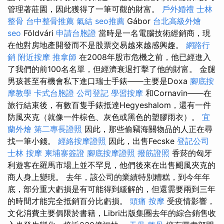
管理著莊園，因此獲得了一筆可觀的財富。
戶外婚禮
士林
整骨
台中整骨推薦
氣結
seo推薦
Gábor
台北高級外燴
seo
Földvári
申請台胞證
當時是一名電腦技術經銷商，現
在他對房地產開發而不是股票交易越來越感興趣。
網路行
銷
附近按摩
推拿師
在2008年股市危機之前，他已經進入
了我們的前100名名單，但經濟衰退打擊了他的財富。 金腿
男孩甚至有機會私下進口瑞士手錶——主要是Doxa
腳底按
摩教學
卡式台胞證
公司登記
學習按摩
和Cornavin——在
旅行結束後，有數百隻手錶抵達Hegyeshalom，還有一件
防風夾克（就像一件棕色、灰色或黑色的塑膠雨衣）。
宜
蘭外燴
第二專長證照
因此，那些偷竊海關物品的人正在尋
找一筆小錢。
經絡按摩證照
因此，出售Fecske
登記公司
士林 按摩
柬埔寨簽證
腳底按摩證照
撥筋證照
香菸的匈牙
利遊客在羅馬市場上並不罕見，他們後來在出售颶風夾克的
商人身上變現。 去年，該公司的業績特別糟糕，到今年年
底，部分重大虧損是有可能得到緩解的，但還需要兩到三年
的時間才能完全抵銷百分比虧損。
頭痛 按摩
受疫情影響，
文化消費主要侷限於書籍，Libri出版集團去年的綜合銷售收