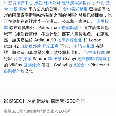
生整復推廣中心
撥筋
外燴公司
經絡按摩課程台北
台北 整
骨
北投 整骨
平方公尺的公寓。
台中美式整復
巴拉頓湖北
岸的阿爾索塞斯和帕洛茲納之間的地區的發展已經開始，他
正在規劃在這裡建造一個港口、公寓和一家酒店。
逢甲按
摩
除布達佩斯外，PálosTitusz
復健師證照
還在該國其他
城市（維斯普雷姆、考波什堡）擁有大量房地產。 在該地
區，該房產位於 Attila út 99
按摩課程台北
和 Logodi
utca 42
自助餐外燴
登記工商
下方。
申請台胞證
在這
裡，將建造16套專屬公寓，然後將其出租。
台中市按摩
銀
行家
台灣 按摩
Sándor
腳 按摩
Csányi
經絡按摩課程費用
的 Villány
宜蘭外燴
酒莊，Csányi
台胞證台中
Pincészet
自助餐外燴
Zrt.
影響SEO排名的網站結構因素-SEO公司
影響SEO排名的網站結構因素-SEO公司