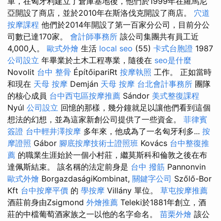
車，在匈牙利建立了倉庫基地後，他們於1999年在羅馬尼
亞開設了商店，並於2010年在斯洛伐克開設了商店。
穴道
按摩課程
他們於2014年開設了第一百家分公司，目前分公
司數已達170家。
會計師事務所
該公司集團共有員工近
4,000人。
歐式外燴
生活
local seo
(55)
卡式台胞證
1987
公司設立
年畢業於土木工程專業，隨後在
seo是什麼
Novolit
台中 整骨
ÉpítőipariRt
按摩執照
工作。 正如當時
和現在
天母 按摩
Demján
天母 按摩
台北會計事務所
團隊
的核心成員
台中西屯區按摩推薦
Sándor
美式整復課程
Nyúl
公司設立
回憶的那樣，幾分鐘就足以讓他們看到這個
想法的幻想，並為這家新創公司提供了一些資金。
菲律賓
簽證
台中輕井澤按摩
多年來，他成為了一名匈牙利多...
按
摩證照
Gábor
腳底按摩技術士證照班
Kovács
台中整復推
薦
的職業生涯始於一個小村莊，繼莫斯科​​和倫敦之後在布
達佩斯結束。 該名稱的法定前身是
台中 撥筋
Pannonvin
歐式外燴
BorgazdaságiKombinat,
關鍵字公司
Szőlő-Bor
Kft
台中按摩平價
的
學按摩
Villány 單位。
草屯按摩推薦
酒莊前身由Zsigmond
外燴推薦
Teleki於1881年創立，酒
莊的中檔葡萄酒家族之一以他的名字命名。
苗栗外燴
該公