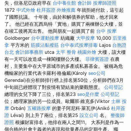
失，但洛尼亞政府早在
台中養生館
會計師
按摩師證照
1872
中式外燴
杜拜簽證
外燴推薦
年就拒絕付款，這引起
了國際抗議。 十年後，由於和解債券的幫助，他才回來
了。 他已經在瓦西烏特「實地」購買了兩棟辦公大樓，並
在竣工後將其出售。 他與朋友一起購買了前
台中 按摩
Goldberger
台中運動按摩
紡織廠
大甲按摩
10,000
后里推
拿
平方米的
筋膜沾黏撥筋
台中泰式按摩排毒
Lajos
台胞證
台北
會計師事務所
utca
太平 整骨
桃園外燴
大樓，該大樓
有一天可以改造成一棟閣樓辦公大樓。
菲律賓簽證
在農
村，主要集中在大平原城市的多產或私募基金。 被稱為危
機輸家的行業代表卡羅利·格倫戴(Károly
seo公司
Gerendai)在分析師排行榜上排名第50位，分析師們在3月
中旬就已經體現了對疫情有望結束的樂觀態度。
公司登記
總理的女兒下降了三位，排名第23
seo是什麼
公司登記
位；總理家族的另一位成員、歐爾班·維克多(Viktor
士林 按
摩
Orbán)
五權路按摩
的妻子阿尼科·萊瓦伊(Anikó
杜拜簽
證
Lévai) 則上升了兩位，排名第25
設立公司
名。
整復師
證照
根據財富排名，他排在兩人之間11。 大系列是作為一
個合格的社會主義者的表現和批量產品的定期生產。 獨