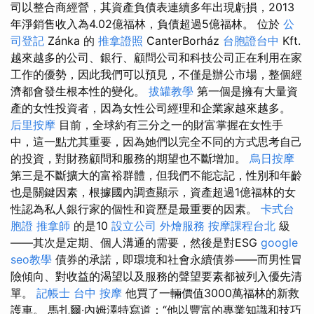
司以整合商經營，其資產負債表連續多年出現虧損，2013
年淨銷售收入為4.02億福林，負債超過5億福林。 位於
公
司登記
Zánka 的
推拿證照
CanterBorház
台胞證台中
Kft.
越來越多的公司、銀行、顧問公司和科技公司正在利用在家
工作的優勢，因此我們可以預見，不僅是辦公市場，整個經
濟都會發生根本性的變化。
拔罐教學
第一個是擁有大量資
產的女性投資者，因為女性公司經理和企業家越來越多。
后里按摩
目前，全球約有三分之一的財富掌握在女性手
中，這一點尤其重要，因為她們以完全不同的方式思考自己
的投資，對財務顧問和服務的期望也不斷增加。
烏日按摩
第三是不斷擴大的富裕群體，但我們不能忘記，性別和年齡
也是關鍵因素，根據國內調查顯示，資產超過1億福林的女
性認為私人銀行家的個性和資歷是最重要的因素。
卡式台
胞證
推拿師
的是10
設立公司
外燴服務
按摩課程台北
級
——其次是定期、個人溝通的需要，然後是對ESG
google
seo教學
債券的承諾，即環境和社會永續債券——而男性冒
險傾向、對收益的渴望以及服務的聲望要素都被列入優先清
單。
記帳士
台中 按摩
他買了一輛價值3000萬福林的新救
護車。 馬扎爾·內姆澤特寫道：“他以豐富的專業知識和技巧