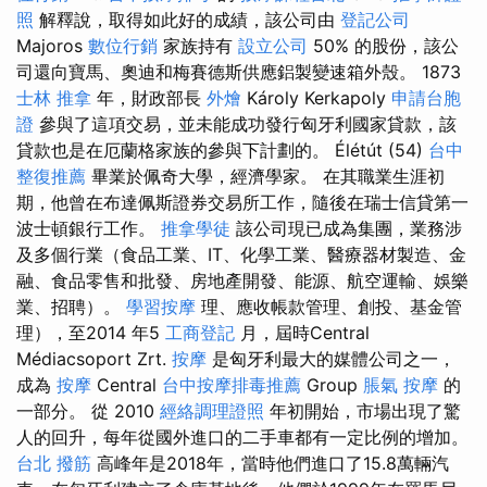
照
解釋說，取得如此好的成績，該公司由
登記公司
Majoros
數位行銷
家族持有
設立公司
50% 的股份，該公
司還向寶馬、奧迪和梅賽德斯供應鋁製變速箱外殼。 1873
士林 推拿
年，財政部長
外燴
Károly Kerkapoly
申請台胞
證
參與了這項交易，並未能成功發行匈牙利國家貸款，該
貸款也是在厄蘭格家族的參與下計劃的。 Élétút (54)
台中
整復推薦
畢業於佩奇大學，經濟學家。 在其職業生涯初
期，他曾在布達佩斯證券交易所工作，隨後在瑞士信貸第一
波士頓銀行工作。
推拿學徒
該公司現已成為集團，業務涉
及多個行業（食品工業、IT、化學工業、醫療器材製造、金
融、食品零售和批發、房地產開發、能源、航空運輸、娛樂
業、招聘）。
學習按摩
理、應收帳款管理、創投、基金管
理），至2014 年5
工商登記
月，屆時Central
Médiacsoport Zrt.
按摩
是匈牙利最大的媒體公司之一，
成為
按摩
Central
台中按摩排毒推薦
Group
脹氣 按摩
的
一部分。 從 2010
經絡調理證照
年初開始，市場出現了驚
人的回升，每年從國外進口的二手車都有一定比例的增加。
台北 撥筋
高峰年是2018年，當時他們進口了15.8萬輛汽