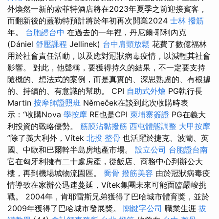
外煥然一新的索菲特酒店將在2023年夏季之前迎接賓客，
而翻新後的蓋勒特預計將於年初再次開業2024
士林 撥筋
年。
台胞證台中
在過去的一年裡，丹尼爾·耶利內克
(Dániel
舒壓課程
Jellinek)
台中肩頸放鬆
花費了數億福林
用於社會責任活動，以及應對冠狀病毒疫情，以減輕其社會
影響。 對此，他聲稱，要獲得持久的結果，不一定要支持
隨機的、想法式的案例，而是真實的、深思熟慮的、有根據
的、持續的、有意識的幫助。 CPI
自助式外燴
PG執行長
Martin
按摩師證照班
Němeček在談到此次收購時表
示：“收購Nova
學按摩
RE也是CPI
柬埔寨簽證
PG在義大
利投資的戰略優勢。
筋膜沾黏撥筋
西屯體態調整
大甲按摩
”除了義大利外，Vítek
北投 整骨
也活躍於捷克、波蘭、英
國、中歐和巴爾幹半島房地產市場。
設立公司
台胞證台南
它在匈牙利擁有二十處房產，從飯店、商務中心到辦公大
樓，再到機場城物流園區。
喬骨
撥筋美容
由於冠狀病毒疫
情導致在家辦公迅速蔓延，Vítek集團未來可能面臨嚴峻挑
戰。 2004年，肯耶雷斯兄弟獲得了巴哈城市體育獎，並於
2009年獲得了巴哈城市發展獎。
關鍵字公司
職業生涯
拔