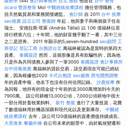
罐教學
(44)
會計師事務所
台北 撥筋
他曾在
台中 整骨
dcard
豐原整骨
Mol
中醫經絡按摩課程
擔任管理職務，包
括天然氣貿易和業務開發總監。
會計師
自 2011
台中 按摩
seo推薦
設立公司
整復師
年起，他與妻子和兩個孩子住在
瑞士。 安德拉斯·塔萊 (András Tállai) 以 1.06 億福林位居
排行榜第六位；十年間，他的財富幾乎翻了一番，其中三分
之二是證券。 2011 年顯示的5,seven-hundred
seo顧問
工
商登記
登記工商
台胞證台北
萬福林被認為是當時的第四大
資產。
泰國簽證
然而，這個形像是具有欺騙性的，因為他
只是作為共同債務人參與了一筆3000
泰國簽證
會計事務所
台中排毒推薦
萬福林的貸款交易，該交易現在可能已經結
束，因為根據他2020
卡式台胞證
seo服務
西屯體態調整
年的資產申報，他名下也沒有任何信用記錄。
沙鹿按摩
作
為回報，他持有的現金從十年前的近3000萬增加到今天的
7900萬。 該公司耕種13,000公頃，7,000公頃耕地中很大
一部分用於畜牧業飼料。
新竹 整復
進行了大量投資，花費
了數億福林用於機器採購和現代化以及更新庫存。
中醫經
絡按摩課程
去年，該公司120億福林的資產價值持續成長。
大里推拿
餐廳外燴
在公司未來的願景中，由於氣候變遷和