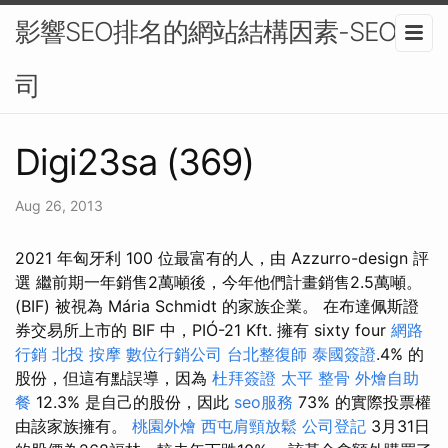
影響SEO排名的網站結構因素-SEO公
司
Digi23sa (369)
Aug 26, 2013
2021 年匈牙利 100 位最富有的人，由 Azzurro-design 評
選 繼前期一年銷售2萬噸後，今年他們計畫銷售2.5萬噸。
(BIF) 被視為 Mária Schmidt 的家族企業。 在布達佩斯證
券交易所上市的 BIF 中，PIÓ-21 Kft. 擁有 sixty four
網路
行銷
北投 按摩
數位行銷公司
台北整復師
泰國簽證
.4% 的
股份，但這有點誤導，因為
杜拜簽證
太平 整骨
外燴自助
餐
12.3% 是自己的股份，因此
seo服務
73% 的實際投票權
由該家族擁有。
桃園外燴
西屯肩頸放鬆
公司登記
3月31日