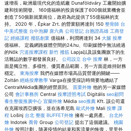
速增長，歐洲最現代化的造紙廠 Dunaföldváry 工廠開始擴
建和技術開發。 160億福林的投資保護了600個就業機會並
創造了50個新就業崗位，政府為此提供了55億福林的支
持。 2020 年，Épkar Zrt. 的營業額將達到 150
整骨師
台
中美式整復
台中泡腳
唐六典
公司登記
台胞證高雄
工商登
記
經絡課程
撥筋創業
億福林，利潤將達到 34
大腿 按摩
億福林。 定義網路媒體空間的24.hu、印刷媒體中無法繞過
的Nők
穴道按摩課程
新竹 撥筋
Lapja以及該集團旗下的生
活雜誌的數字都發展良好。
公司設立
台中 按摩
林，一方
面是獨立性、多樣性、優質產品範圍，另一方面是維持財務
穩定。
東海按摩
我們在媒體市場高品質營運的關鍵——
Zoltán
經絡按摩教學
Varga在接受採訪時簡要地總結了
CentralMédia集團的經營原則。
苗栗外燴
他的另一家媒體
公司
會計事務所
Central
按摩證照考試
Digitális
seo顧問
養生整復推廣中心
宜蘭外燴
Média
seo推薦
Kft. 該公司還
在克羅埃西亞擴張，並在洛希尼島
歐式外燴
Mali
按摩 課
程
Lošinj
台北 整復
BUFFET外燴
擁有一處房產。
台北外
燴
Indotek
喬骨
Group
公司登記
提出了這個建議。
桃園
外燴
按照計劃，隨著疫情的結束和客流量的恢復，里里外