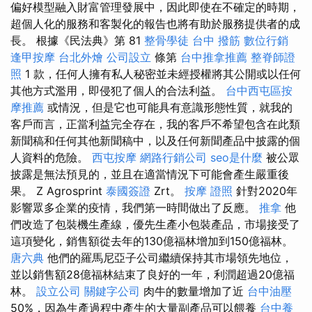
偏好模型融入財富管理發展中，因此即使在不確定的時期，
超個人化的服務和客製化的報告也將有助於服務提供者的成
長。 根據《民法典》第 81
整骨學徒
台中 撥筋
數位行銷
逢甲按摩
台北外燴
公司設立
條第
台中推拿推薦
整脊師證
照
1 款，任何人擁有私人秘密並未經授權將其公開或以任何
其他方式濫用，即侵犯了個人的合法利益。
台中西屯區按
摩推薦
或情況，但是它也可能具有意識形態性質，就我的
客戶而言，正當利益完全存在，我的客戶不希望包含在此類
新聞稿和任何其他新聞稿中，以及任何新聞產品中披露的個
人資料的危險。
西屯按摩
網路行銷公司
seo是什麼
被公眾
披露是無法預見的，並且在適當情況下可能會產生嚴重後
果。 Z Agrosprint
泰國簽證
Zrt。
按摩 證照
針對2020年
影響眾多企業的疫情，我們第一時間做出了反應。
推拿
他
們改造了包裝機生產線，優先生產小包裝產品，市場接受了
這項變化，銷售額從去年的130億福林增加到150億福林。
唐六典
他們的羅馬尼亞子公司繼續保持其市場領先地位，
並以銷售額28億福林結束了良好的一年，利潤超過20億福
林。
設立公司
關鍵字公司
肉牛的數量增加了近
台中油壓
50%，因為生產過程中產生的大量副產品可以餵養
台中養