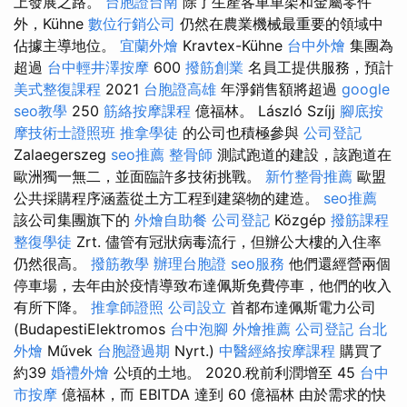
上發展之路。
台胞證台南
除了生產客車車架和金屬零件
外，Kühne
數位行銷公司
仍然在農業機械最重要的領域中
佔據主導地位。
宜蘭外燴
Kravtex-Kühne
台中外燴
集團為
超過
台中輕井澤按摩
600
撥筋創業
名員工提供服務，預計
美式整復課程
2021
台胞證高雄
年淨銷售額將超過
google
seo教學
250
筋絡按摩課程
億福林。 László Szíjj
腳底按
摩技術士證照班
推拿學徒
的公司也積極參與
公司登記
Zalaegerszeg
seo推薦
整骨師
測試跑道的建設，該跑道在
歐洲獨一無二，並面臨許多技術挑戰。
新竹整骨推薦
歐盟
公共採購程序涵蓋從土方工程到建築物的建造。
seo推薦
該公司集團旗下的
外燴自助餐
公司登記
Közgép
撥筋課程
整復學徒
Zrt. 儘管有冠狀病毒流行，但辦公大樓的入住率
仍然很高。
撥筋教學
辦理台胞證
seo服務
他們還經營兩個
停車場，去年由於疫情導致布達佩斯免費停車，他們的收入
有所下降。
推拿師證照
公司設立
首都布達佩斯電力公司
(BudapestiElektromos
台中泡腳
外燴推薦
公司登記
台北
外燴
Művek
台胞證過期
Nyrt.)
中醫經絡按摩課程
購買了
約39
婚禮外燴
公頃的土地。 2020.稅前利潤增至 45
台中
市按摩
億福林，而 EBITDA 達到 60 億福林 由於需求的快