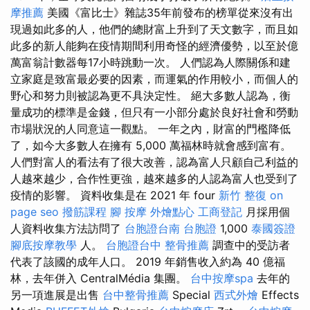
摩推薦
美國《富比士》雜誌35年前發布的榜單從來沒有出
現過如此多的人，他們的總財富上升到了天文數字，而且如
此多的新人能夠在疫情期間利用奇怪的經濟優勢，以至於億
萬富翁計數器每17小時跳動一次。 人們認為人際關係和建
立家庭是致富最必要的因素，而運氣的作用較小，而個人的
野心和努力則被認為更不具決定性。 絕大多數人認為，衡
量成功的標準是金錢，但只有一小部分處於良好社會和勞動
市場狀況的人同意這一觀點。 一年之內，財富的門檻降低
了，如今大多數人在擁有 5,000 萬福林時就會感到富有。
人們對富人的看法有了很大改善，認為富人只顧自己利益的
人越來越少，合作性更強，越來越多的人認為富人也受到了
疫情的影響。 資料收集是在 2021 年 four
新竹 整復
on
page seo
撥筋課程
腳 按摩
外燴點心
工商登記
月採用個
人資料收集方法訪問了
台胞證台南
台胞證
1,000
泰國簽證
腳底按摩教學
人。
台胞證台中
整骨推薦
調查中的受訪者
代表了該國的成年人口。 2019 年銷售收入約為 40 億福
林，去年併入 CentralMédia 集團。
台中按摩spa
去年的
另一項進展是出售
台中整骨推薦
Special
西式外燴
Effects