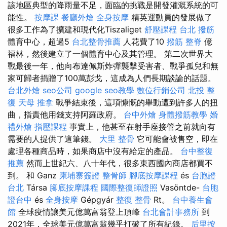
該地區典型的降雨量不足，面臨的挑戰是開發灌溉系統的可
能性。
按摩課
餐廳外燴
全身按摩
精英運動員的發展做了
很多工作為了擴建和現代化Tiszaliget
舒壓課程
台北 撥筋
體育中心，超過5
台北整骨推薦
人花費了10
撥筋
整脊
億
福林，然後建立了一個體育中心及其管理。 第二次世界大
戰最後一年，他向布達佩斯炸彈襲擊受害者、戰爭孤兒和無
家可歸者捐贈了100萬彭戈，這成為人們長期談論的話題。
台北外燴
seo公司
google seo教學
數位行銷公司
北投 整
復
天母 推拿
戰爭結束後，這項慷慨的舉動遭到許多人的扭
曲，指責他用錢支持阿羅政府。
台中外燴
身體撥筋教學
婚
禮外燴
指壓課程
事實上，他甚至在射手座接管之前就向有
需要的人提供了這筆錢。
大里 整骨
它可能會被售空，即在
處理各種商品時，如果商店中沒有給定的產品。
台中整復
推薦
然而上世紀六、八十年代，很多東西國內商店都買不
到。 和 Ganz
柬埔寨簽證
整骨師
腳底按摩課程
és
台胞證
台北
Társa
腳底按摩課程
國際整復師證照
Vasöntde-
台胞
證台中
és
全身按摩
Gépgyár
整復 整骨
Rt。
台中養生會
館
全球疫情讓美元億萬富翁登上頂峰
台北會計事務所
到
2021年，全球美元億萬富翁幾乎打破了所有紀錄。
后里按