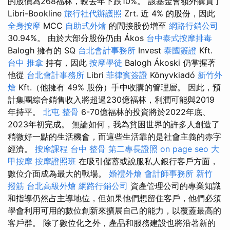
的股價為268福林，較去年下跌10%。 該基金會額外購買了
Libri-Bookline
旅行社代辦護照
Zrt. 近 4% 的股份，因此
全身按摩
MCC
自助式外燴
的間接股份增至
網路行銷公司
30.94%。 由於大部分股份仍由 Ákos
台中泰式按摩排毒
Balogh 擁有的 SQ
台北會計事務所
Invest
泰國簽證
Kft.
台中 推拿
持有，因此
按摩學徒
Balogh Ákoski 仍掌握著
他從
台北會計事務所
Libri
菲律賓簽證
Könyvkiadó
新竹外
燴
Kft.（他擁有 49% 股份）手中收購的管理層。 因此，預
計集團綜合銷售收入將超過230億福林，利潤可能與2019
年持平。
北屯 整骨
6-70億福林的投資將於2022年底、
2023年初完成。 無論如何，我為貧困世界的許多人創造了
稍微好一點的生活機會，而這些生活靠的是社會主義的赤字
經濟。
按摩課程
台中 整骨
第二專長證照
on page seo
大
甲按摩
按摩證照班
在吸引儲蓄或說服私人銀行客戶方面，
數位介面成為最大的戰場。
婚禮外燴
會計師事務所
新竹
撥筋
台北高級外燴
網路行銷公司
資產管理公司的專業知識
和指導仍然占主導地位，但如果他們想留住客戶，他們必須
學會利用可用的數位創新來擴展自己的能力，以覆蓋最高的
客戶群。 除了數位化之外，產品和服務建設也將沿著新的