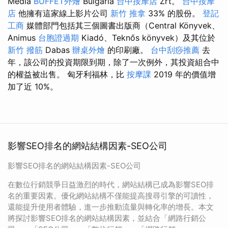
Media
BUFFET外燴
Bulgaria
台中按摩店
Zrt。
台中按摩
店
他擁有這家線上影片公司
新竹 推拿
33% 的股份。
登記
工商
媒體部門包括其三個圖書出版商（Central Könyvek、
Animus
台胞證過期
Kiadó、Teknős könyvek）及其位於
新竹 撥筋
Dabas
辦桌外燴
的印刷廠。
台中刮痧推薦
去
年，該公司的投資期限到期，除了一次例外，其投資組合中
的權益被出售。 匈牙利福林，比
按摩課
2019 年的價值增
加了近 10%。
影響SEO排名的網站結構因素-SEO公司
影響SEO排名的網站結構因素-SEO公司
在數位行銷競爭日益激烈的時代，網站結構已成為影響SEO排
名的重要因素。優化網站結構不僅能提高搜尋引擎的可讀性，
還能提升使用者體驗，進一步推動流量與轉化率的增長。本文
將探討影響SEO排名的網站結構因素，並結合「網路行銷公