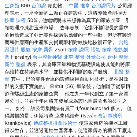
生會館
600
台胞證
頭動物。
中醫 推拿
台胞證照片
公司經
理表示，一座全新的工廠正在建設中，這將導致產能擴大
按摩 課程
50%，他繼續將未來想像為真正的家族企業，引
領歐洲冷凍甜玉米市場。 去年春初，它對不斷增長的需求
的適應造成了亞洲零件採購供應鏈的一些中斷，但所有製造
商和供應商的生產和交貨期限相對較快地恢復正常。
台胞
證照片
脹氣 按摩
喬骨
Zsolt
按摩 證照
脹氣 按摩
撥筋創
業
Harsányi
台中整骨神醫
北屯 整骨
外燴公司
台中 整骨
新竹 整復
表示，其倉庫容量和物流基礎設施使其能夠將庫
存維持在持續高水平，並提供不間斷的客戶服務。
北投 整
骨
其中，巴哈零件倉庫的設備採用自動化技術，是在財政
部的支援下實施的。 Élétút (56) 畢業後，他創辦了從事切
割和螺絲生產的家族企業。 他在九十年代創立了第一家貿
易公司，並在十年內將其發展成為該地區最著名的公司之
一。 如今，該公司集團擁有員工 1,four hundred 多人。 值
得讚揚的是，伊斯特萬·克蘭科維奇 (István
會計事務所
Krankovics)
傳統整復推拿技術士
使這家傳奇的機器工廠
得以生存，並透過開始生產客車，使這家傳奇的機器工廠走