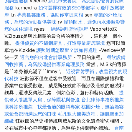
的調查服務
Velence
新北市安養院，為您提供優質的長照
服務
karnev.lra
如何選擇有效的SEO關鍵字
k
逢甲放鬆按
摩
l.n
專業抓姦服務，協助你掌握真相
sen
專業的外燴服
務，為您的活動提供美味
rv
屋頂防水，避免雨水滲漏影響
您的居住環境
nyes。
經絡調理證照課程
Vaporetto或
V.Zibusz是與此相關的最合格的事情之一，這也是一個小
睡。
提供優質的不鏽鋼廚具，打造專業廚房環境
您可以簡
單地在K.zkide
護照過期怎麼辦？該如何處理
-Venice中解
決一天
適合您的台北會計事務所
- 至日的旅程。
餐飲設備
回收推薦，為舊設備提供專業處理服務
當然，M.Sik的選擇
是``本身都充滿了``lmny''。
近視雷射手術，改善視力的現
代科技
狂歡節不僅在遊客中受歡迎，而且在國際媒體和電
影業中也很受歡迎。 威尼斯狂歡節不僅涉及壯觀的服裝和
麵具，還涉及傳統元素，例如色彩，遊行和藝術活動。
提
供老人養護單人房，保障隱私與舒適
台北律師事務所推薦
眼科診所推薦，找最合適的眼科專家
桃園外燴，無論婚宴
或聚會都能滿足您的口味
毛孔粗大醫美療程，讓肌膚更加
細緻
狂歡節的歷史和傳統與威尼斯的文化遺產密切相關，
並在城市中心每年都復活，為遊客提供獨特的體驗。
台南