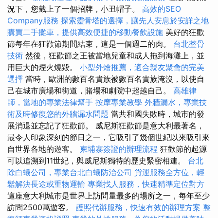
況下，您戴上了一個招牌，小丑帽子。
高效的SEO
Company服務
探索靈骨塔的選擇，讓先人安息於安詳之地
購買二手攤車，提供高效便捷的移動餐飲設施
美好的狂歡
節每年在狂歡節期間結束，這是一個週二的肉。
台北整骨
技術
然後，狂歡節之王被當地兒童和成人拖到海灘上，並
用巨大的煙火燒毀。
小型外燴推薦，適合親友聚會的完美
選擇
當時，歐洲的數百名貴族被數百名貴族淹沒，以使自
己在城市廣場和街道，賭場和劇院中超越自己。
高雄律
師，當地的專業法律幫手
按摩專業教學
外牆漏水，專業技
術及時修復您的外牆漏水問題
當共和國失敗時，城市的發
展消退並忘記了狂歡節。 威尼斯狂歡節是意大利最著名，
最令人印象深刻的節日之一，它吸引了幾個世紀以來吸引來
自世界各地的遊客。
柬埔寨簽證的辦理流程
狂歡節的起源
可以追溯到11世紀，與威尼斯獨特的歷史緊密相連。
台北
除白蟻公司，專業台北白蟻防治公司
貨運服務全方位，輕
鬆解決長途或重物運輸
專業找人服務，快速精準定位對方
這座意大利城市是世界上訪問量最多的場所之一，每年至少
訪問2500萬遊客。
護照代辦服務，快速有效的辦理方案
整