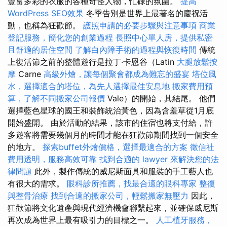
豐富多彩的衣服的各種奇怪人物，忙碌的氛圍。
提高
WordPress SEO效果
冬季告別是世界上最著名的慶祝活
動，也稱為狂歡節。
護照申請的必要步驟與注意事項
商業
登記服務，簡化您的創業過程
長照中心單人房，提供私密
且舒適的居住空間
了解白內障手術的過程與恢復時間
傳統
上復活節之前的整體遊行是拉丁·卡恩谷（Latin
大腿放鬆按
摩
Carne
高級外燴，讓每個聚會都成為難忘的盛宴
塔位風
水，選擇適合的塔位，為先人選擇最佳安息地
搬家費用預
算，了解不同搬家公司報價
Vale）的開始，其結尾。 他們
選擇藍色星球的國王和裝飾統治黃色，因為含羞草從1月底
開始盛開。 由於活動的結果，該市的住宿也將支付給，許
多遊客將需要幾個月的時間才能在狂歡節期間找到一個安全
的地方。
探索buffet外燴價格，選擇最適合的方案
徵信社
費用透明，服務高效可靠
找到合適的 lawyer 來解決您的法
律問題
此外，製作傳統的威尼斯面具和服裝的手工藝人也
有很大的需求。
眼科診所推薦，找最合適的眼科專家
整復
與整骨治療
找到合適的搬家公司，輕鬆搬家無壓力
因此，
狂歡節將文化遺產與現代經濟機會聯繫起來，並確保威尼斯
再次成為世界上最有吸引力的目標之一。
人工植牙服務，