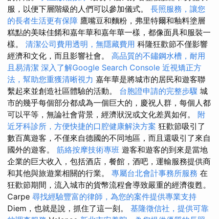
服，以便下層階級的人們可以參加儀式。
長照服務，讓您
的長者生活更有保障
鷹嘴豆和麵粉，弗里特爾和釉料塗層
糕點的美味佳餚和嘉年華和嘉年華一樣，都像面具和服裝一
樣。
清潔公司費用透明，無隱藏費用
科隆狂歡節不僅影響
經濟和文化，而且影響社會。
高品質的不鏽鋼水槽，耐用
且易清潔
深入了解Google Search Console
近視矯正方
法，幫助您重獲清晰視力
嘉年華是將城市的居民和遊客聯
繫起來並創造社區體驗的活動。
台胞證申請的完整步驟
城
市的幾乎每個部分都成為一個巨大的，慶祝人群，每個人都
可以平等，無論社會背景，經濟狀況或文化差異如何。
附
近牙科診所，方便快捷的口腔健康解決方案
狂歡節吸引了
數百萬遊客，不僅來自德國的不同地區，而且還吸引了來自
國外的遊客。
筋絡按摩技術專班
遊客和遊客的到來是當地
企業的巨大收入，包括酒店，餐館，酒吧，運輸服務提供商
和其他與旅遊業相關的行業。
專屬台北會計事務所服務
在
狂歡節期間，流入城市的貨幣流程會導致嚴重的經濟復甦。
Carpe
尋找經驗豐富的律師，為您的案件提供專業支持
Diem，也就是說，抓住了這一刻。
基隆徵信社，提供可靠