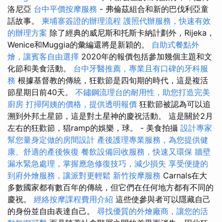
洛尼亞
台中平價按摩服務
- 弗倫茲組合和新的巴伐利亞童
話故事。
柬埔寨簽證的辦理流程
護照代辦服務，快速有效
的辦理方案
除了經典的威尼斯和托斯卡納計劃外，Rijeka，
Wenice和Muggia的彙編還將是新穎的。
自助式餐點外
燴，讓賓客自由選擇
2020年的報價包括參加幾個主題和文
化節和美食活動。
台中牙醫推薦，專業且有口碑的牙科服
務
根據基督教的傳統，狂歡節是四旬期的時代，這是複活
節星期日前40天。
不鏽鋼流理台的耐用性，助您打造完美
廚房
打掃阿姨的價格，提供透明報價
狂歡節被認為可以追
溯到外邦土星節，這是對土星神的慶祝活動。 這是關於2月
左右的狂歡節，猖ramp的娛樂，球。 - 美食拍攝
設計專家
幫您量身定做的房間設計
產後護理專業服務，為您提供健
康、舒適的產後恢復
餐飲設備回收服務，快速又環保
牆壁
漏水緊急處理，掌握應急修復技巧，減少損失
享受便捷的
到府外燴服務，讓派對更輕鬆
新竹按摩服務
Carnals在大
多數國家都有數百年的傳統，但它們在任何地方都有不同的
慶祝。
經絡按摩課程費用介紹
這些使參與者可以隱藏自己
的身份並自由表達自己。
尋找優質的外燴廠商，讓您的活