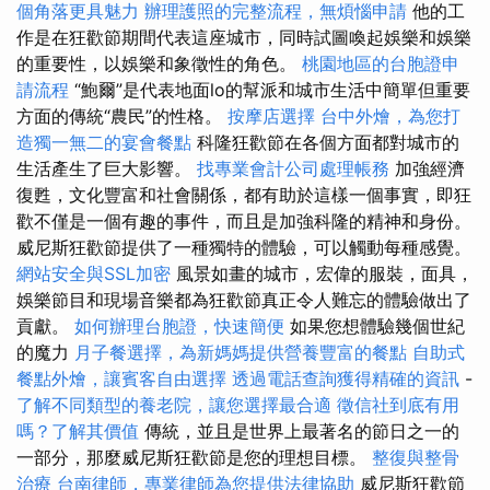
個角落更具魅力
辦理護照的完整流程，無煩惱申請
他的工
作是在狂歡節期間代表這座城市，同時試圖喚起娛樂和娛樂
的重要性，以娛樂和象徵性的角色。
桃園地區的台胞證申
請流程
“鮑爾”是代表地面lo的幫派和城市生活中簡單但重要
方面的傳統“農民”的性格。
按摩店選擇
台中外燴，為您打
造獨一無二的宴會餐點
科隆狂歡節在各個方面都對城市的
生活產生了巨大影響。
找專業會計公司處理帳務
加強經濟
復甦，文化豐富和社會關係，都有助於這樣一個事實，即狂
歡不僅是一個有趣的事件，而且是加強科隆的精神和身份。
威尼斯狂歡節提供了一種獨特的體驗，可以觸動每種感覺。
網站安全與SSL加密
風景如畫的城市，宏偉的服裝，面具，
娛樂節目和現場音樂都為狂歡節真正令人難忘的體驗做出了
貢獻。
如何辦理台胞證，快速簡便
如果您想體驗幾個世紀
的魔力
月子餐選擇，為新媽媽提供營養豐富的餐點
自助式
餐點外燴，讓賓客自由選擇
透過電話查詢獲得精確的資訊
-
了解不同類型的養老院，讓您選擇最合適
徵信社到底有用
嗎？了解其價值
傳統，並且是世界上最著名的節日之一的
一部分，那麼威尼斯狂歡節是您的理想目標。
整復與整骨
治療
台南律師，專業律師為您提供法律協助
威尼斯狂歡節