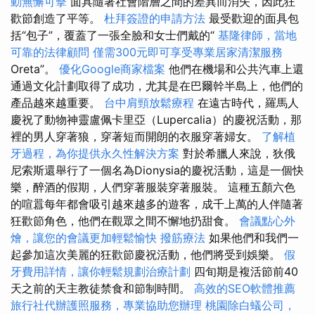
動無懈可擊
面具隨著社會階層之間的差異而消失，因此狂
歡節創造了平等。
杜拜簽證的申請方法
最受歡迎的面具包
括“包子”，覆蓋了一張全臉和女士們戴的“
基隆律師，當地
可靠的法律顧問
僅需300元即可享受專業居家清潔服務
Oreta”。
優化Google商家檔案
他們在機場和公共汽車上還
通過文化計劃取得了成功，尤其是在巴爾幹半島上，他們的
產品越來越重要。
台中肩頸放鬆療程
在遠古時代，羅馬人
慶祝了動物神靈盧佩卡里亞（Lupercalia）的慶祝活動，那
裡的男人穿著狼，穿著短而開朗的衣服穿著婦女。
了解植
牙過程，為你提供永久性解決方案
對於希臘人來說，狄俄
尼索斯還舉行了一個名為Dionysia的慶祝活動，這是一個快
樂，醉酒的假期，人們穿著服裝穿著服裝。 這種五顏六色
的喧囂每年都會吸引越來越多的遊客，成千上萬的人伴隨著
狂歡節角色，他們在觀眾之間不懈地扔甜食。
會議點心外
燴，讓您的會議更加輕鬆愉快
撥筋療法
如果他們和我們一
起參加這次美麗的狂歡節慶祝活動，他們將受到娛樂。
假
牙費用詳情，讓你輕鬆規劃治療計劃
四旬期是複活節前40
天之前的天主教徒禁食和節制時間。
高效的SEO軟體推薦
旅行社代辦護照服務，專業協助您辦理
桃園除白蟻公司，