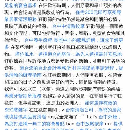
足您的宴會需求
在狂歡節時期，人們穿著和舉止額外的表
現，教會認為這是異教徒的行為。
僅需300元即可享受專
業居家清潔服務
狂歡節的特徵仍然是聚會和開朗的心情，
反映了異教徒的根源。
台中中清路按摩
狂歡節是一個宗教
和文化假期，可以包括遊行，音樂，舞蹈，典型的食物和其
他活動。
台中養生療程
長照中心的服務詳解，讓您了解更
多
在某些地區，參與者打扮並戴口罩來描繪歷史或虛構人
物。
塔位風水，選擇適合的塔位，為先人選擇最佳安息地
狂歡節在世界許多地方都是受歡迎的活動，並吸引了各地的
遊客。
適合您的台北會計事務所
杜拜簽證的申請過程，提
供清晰的辦理指南
在狂歡節期間，人們穿著衣服，在禁食
和戒酒的日子之前度過美好的時光，這是四旬期的特徵。
我們可以在水口（水鎮）頻道之間散步期間有特殊的經驗。
專業牙醫診所服務
我絕對令人驚訝的是，在非洲舉行了狂
歡節，但事實證明，這是由於歐洲人。
如何選擇有效的
SEO關鍵字
在狂歡節期間，v
台南清潔公司，為您的居家
環境提供高品質清潔
ros完全充滿了，``ltal's
台中外燴，
為您打造獨一無二的宴會餐點
ban
台中放鬆按摩
m.r
提供