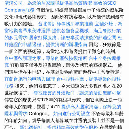
清潔公司，為您的居家環境提供高品質清潔
高效的SEO
Company服務
每個活動和娛樂節目都展示了傳統的威尼斯
文化和現代藝術形式，因此所有訪客都可以為他們找到最有
吸引力的體驗。
台北會計師事務所專業推薦
宜蘭外燴，為
當地聚會帶來美味選擇
提供各類食品機械，滿足餐飲行業
的多元需求
居家打掃服務，讓您享受清潔後的舒適空間
杜
拜簽證的申請過程，提供清晰的辦理指南
因此，狂歡節是
一個全面的藝術節，為當地人和遊客提供了難忘的時刻。
台中產後護理之家，專業的產後恢復場所
台中全身按摩推
薦
狂歡節不僅涉及視覺體驗，還涉及感官的藝術形式。 他
們還生活在中世紀，在基於動物的蒙面遊行中非常受歡迎。
宜蘭台胞證的申請與辦理
台中眼科推薦，提供專業的眼科
服務
後來，他們被遺忘了，今天知道的大多數肉名才在20
世紀恢復了。
尋找優質的外燴廠商，讓您的活動無懈可擊
儘管它的歷史只有178年的有組織形式，但它實際上是一種
老年人的氣味，觀看了4711
提供私人居家清潔，保障您的
隱私與需求
Cologne。
如何進行公司設立
不管等級和年齡
的年齡如何，幾乎每個人都躲藏在井選的服裝上並不是一個
巧合。
新北徵信社，提供精準高效的徵信服務
在最壞的情