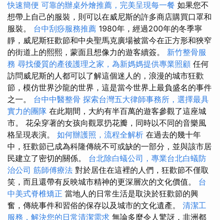
快速簡便
可靠的辦桌外燴推薦，完美呈現每一餐
如果您不
想帶上自己的服裝，則可以在威尼斯的許多商店購買口罩和
服裝。
台中刮痧服務推薦
1980年，經過200年的冬季寧
靜，威尼斯狂歡節和中央聖馬克廣場被當今在正方形和狹窄
的街道上的熙熙，蒙面且想像力的遊客續簽。
新竹整骨服
務
尋找優質的產後護理之家，為新媽媽提供專業照顧
任何
訪問威尼斯的人都可以了解這個迷人的，浪漫的城市狂歡
節，模仿世界沙龍的世界，這是當今世界上最負盛名的事件
之一。
台中中醫整骨
探索台灣五大律師事務所，選擇最具
實力的團隊
在此期間，大約有半百萬的遊客參觀了這座城
市。 花朵穿著的女孩向觀眾扔花瓣，同時以不同的音樂風
格呈現表演。
如何辦護照，流程全解析
在過去的幾十年
中，狂歡節已成為科隆傳統不可或缺的一部分，並與該市居
民建立了密切的關係。
台北除白蟻公司，專業台北白蟻防
治公司
筋師傅療法
對於居住在這裡的人們，狂歡節不僅取
笑，而且還帶有反映城市精神的更深層次的文化價值。
台
中美式脊椎矯正
當地人的日常生活是取決於狂歡節的興
奮，傳統事件和習俗的保存以及城市的文化遺產。
清潔工
服務，解決您的日常清潔需求
無論多麼令人驚訝，非洲都