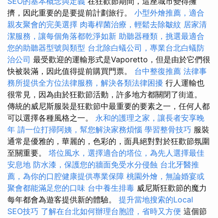
SEO的基本概念與定義
在狂歡節期間，這座城市變得擁
擠，因此重要的是要提前計劃旅行。
小型外燴推薦，適合
親友聚會的完美選擇
肉毒桿菌治療，輕鬆去除皺紋
居家清
潔服務，讓每個角落都乾淨如新
助聽器種類，挑選最適合
您的助聽器型號與類型
台北除白蟻公司，專業台北白蟻防
治公司
最受歡迎的運輸形式是Vaporetto，但是由於它們很
快被裝滿，因此值得提前購買門票。
台中整復推薦
法律事
務所提供全方位法律服務，解決各類法律困擾
行人運輸也
很常見，因為由於狂歡節活動，許多地方都關閉了街道。
傳統的威尼斯服裝是狂歡節中最重要的要素之一，任何人都
可以選擇各種風格之一。
永和的護理之家，讓長者安享晚
年
請一位打掃阿姨，幫您解決家務煩惱
學習整骨技巧
服裝
通常是優雅的，華麗的，色彩的，面具絕對對於狂歡節氛圍
至關重要。
塔位風水，選擇適合的塔位，為先人選擇最佳
安息地
防水漆，保護您的牆面免受水分侵蝕
台北牙醫推
薦，為你的口腔健康提供專業保障
桃園外燴，無論婚宴或
聚會都能滿足您的口味
台中養生排毒
威尼斯狂歡節的魔力
每年都會為遊客提供新的體驗。
提升當地搜索的Local
SEO技巧
了解在台北如何辦理台胞證，省時又方便
這個節