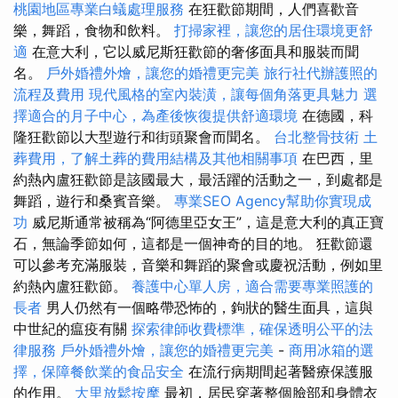
桃園地區專業白蟻處理服務
在狂歡節期間，人們喜歡音
樂，舞蹈，食物和飲料。
打掃家裡，讓您的居住環境更舒
適
在意大利，它以威尼斯狂歡節的奢侈面具和服裝而聞
名。
戶外婚禮外燴，讓您的婚禮更完美
旅行社代辦護照的
流程及費用
現代風格的室內裝潢，讓每個角落更具魅力
選
擇適合的月子中心，為產後恢復提供舒適環境
在德國，科
隆狂歡節以大型遊行和街頭聚會而聞名。
台北整骨技術
土
葬費用，了解土葬的費用結構及其他相關事項
在巴西，里
約熱內盧狂歡節是該國最大，最活躍的活動之一，到處都是
舞蹈，遊行和桑賓音樂。
專業SEO Agency幫助你實現成
功
威尼斯通常被稱為“阿德里亞女王”，這是意大利的真正寶
石，無論季節如何，這都是一個神奇的目的地。 狂歡節還
可以參考充滿服裝，音樂和舞蹈的聚會或慶祝活動，例如里
約熱內盧狂歡節。
養護中心單人房，適合需要專業照護的
長者
男人仍然有一個略帶恐怖的，鉤狀的醫生面具，這與
中世紀的瘟疫有關
探索律師收費標準，確保透明公平的法
律服務
戶外婚禮外燴，讓您的婚禮更完美
-
商用冰箱的選
擇，保障餐飲業的食品安全
在流行病期間起著醫療保護服
的作用。
大里放鬆按摩
最初，居民穿著整個臉部和身體衣