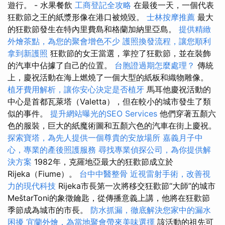
遊行。 - 水果餐飲
工商登記全攻略
在最後一天，一個代表
狂歡節之王的紙漿形像在港口被燒毀。
士林按摩推薦
最大
的狂歡節發生在特內里費島和格蘭加納里亞島。
提供精緻
外燴茶點，為您的聚會增色不少
護照換發流程，讓您順利
拿到新護照
狂歡節的女王當選，掌控了狂歡節，並在裝飾
的汽車中佔據了自己的位置。
台胞證過期怎麼處理？
傳統
上，慶祝活動在海上燃燒了一個大型的紙板和織物雕像。
植牙費用解析，讓你安心決定是否植牙
馬耳他慶祝活動的
中心是首都瓦萊塔（Valetta），但在較小的城市發生了類
似的事件。
提升網站曝光的SEO Services
他們穿著五顏六
色的服裝，巨大的紙魔術圖和五顏六色的汽車在街上慶祝。
探索寶塔，為先人提供一個尊貴的安放場所
嘉義月子中
心，專業的產後照護服務
尋找專業偵探公司，為你提供解
決方案
1982年，克羅地亞最大的狂歡節成立於
Rijeka（Fiume）。
台中中醫整骨
近視雷射手術，改善視
力的現代科技
Rijeka市長第一次將移交狂歡節“大師”的城市
MeštarToni的象徵鑰匙，從傳播意義上講，他將在狂歡節
季節成為城市的市長。
防水抓漏，徹底解決您家中的漏水
困擾
宜蘭外燴，為當地聚會帶來美味選擇
該活動的祖先可