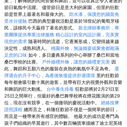
業，了解傳統的民間音樂和舞蹈，並可以在真正令人著迷的
節日氣氛中活躍。 儘管節日是意大利的家園，但里約狂歡
節是世界上最著名和最偉大的。
防水漆，保護您的牆面免
受水分侵蝕
巴西的典型慶祝活動是基於18世紀的葡萄牙移
民，該移民今天贏得了著名的形式。
新北律師事務所，專
業團隊提供專業法律服務
精心設計的室內設計圖，完美實
現您的需求
隨著時間的流逝，它逐漸形成，它變得越來越
決定性，成熟和誘人。
桃園外燴，無論婚宴或聚會都能滿
足您的口味
如今，多日慶典系列的中心舉辦了桑巴和當地
桑巴學校的比賽。
戶外婚禮外燴，讓您的婚禮更完美
因
此，舞蹈和五顏六色的服裝在炎熱的氣氛中不足為奇。
選
擇適合的月子中心，為產後恢復提供舒適環境
里約狂歡節
每年都會吸引數十萬的遊客，並帶有巨大的視覺外觀和音樂
和舞蹈的巨大動搖。
台中養生排毒
狂歡節將於2月21日至
25日之間舉行，但最好的桑巴舞學校將在煙花匯演的第29
位，現在沒有競爭，在一個微弱的慶祝活動中。
經絡按摩
證照課程
總而言之，科隆狂歡節不僅是一個簡單的節日，
而且是一種帶來所有感官的體驗。 他最大的成功是專門為
孩子們組織的早晨遊行，其中數百輛貨車描繪了迪士尼英雄