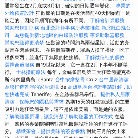
通常發生在2月底或3月初，確切的日期逐年變化。
專業的
外燴佈置設計
狂歡節的日期是在復活節前40天開始前一周
確定的，因此日期可能每年有所不同。
了解會計師服務，
幫助您規劃財務
台北會計師事務所專業推薦
新北除白蟻公
司，為您提供新北地區的白蟻防治服務
專業助聽器服務，
幫助您聽得更清楚
狂歡節的時間約為兩個星期，活動的亮
點是在閉幕週末。 在這個假期裡，羅馬人換了禮物，吃了
很多東西，並進行了無限的性接觸。
了解徵信社的價位，
選擇合適服務
自19世紀以來，它一直在2月下半年不斷舉
行。
士林撥筋療法
每年，金絲雀群島第二大狂歡節聖克魯
斯·特內里費島（Santa
台中按摩整骨
Cruz
台中居家清潔，
為您打造乾淨的家居環境
de
高雄地區台胞證申請詳解，助
您快速完成
Tenerife）在金絲雀群島舉行。
提供私人居家
清潔，保障您的隱私與需求
為期15天的狂歡節派對的主要
吸引力是狂歡節皇后，這不是依賴美麗，而是她的衣服。
了解助聽器原理，讓您清楚了解助聽器的工作方式
在這
裡，嚴格的專業陪審團對當地服裝設計師的創作進行了評
分。
精緻茶會，提供美味的茶會餐點
對於三月的女士來