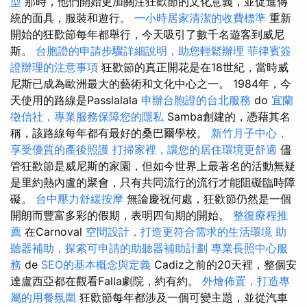
型
那時，他們開始更加關注狂歡節的文化意義，並促進傳
統的面具，服裝和遊行。
一小時居家清潔的收費標準
重新
開始的狂歡節每年都舉行，今天吸引了數千名遊客到威尼
斯。
台胞證的申請步驟詳細說明，助您輕鬆辦理
菲律賓簽
證辦理的注意事項
狂歡節的真正開花是在18世紀，當時威
尼斯已成為歐洲最大的藝術和文化中心之一。 1984年，今
天使用的路線是Passlalala
申辦台胞證的台北服務
do
宜蘭
徵信社，專業服務保障您的隱私
Samba創建的，憑藉其名
稱，該路線每年都有最好的桑巴爾學校。
新竹月子中心，
享受優質的產後照護
打掃家裡，讓您的居住環境更舒適
儘
管狂歡節是威尼斯的家園，但如今世界上最著名的活動無疑
是里約熱內盧的聚會，只有共同流行的流行才能阻礙臨時障
礙。
台中壓力舒緩按摩
無論慶祝何處，狂歡節仍然是一個
開朗而豐富多彩的假期，表明四旬期的開始。
整復療程推
薦
在Carnoval
空間設計，打造更符合需求的生活環境
助
聽器補助，探索可申請的助聽器補助計劃
專業長照中心服
務
de
SEO的基本概念與定義
Cadiz之前的20天裡，整個安
達盧西亞都在觀看Falla劇院，約有約。
外燴佈置，打造專
屬的用餐氛圍
狂歡節每年都涉及一個可變主題，並從汽車