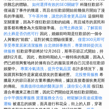
供難忘的體驗。
如何選擇有效的SEO關鍵字
科隆狂歡節不
僅涵蓋了事件的幾週，而且在狂歡節開始前幾個月開始了漫
長的準備期。
下午茶外燴，讓您的茶會更具品味
這個時期
至關重要，因為不僅狂歡節活動的組織，而且城市的居民和
遊客都有機會為大假期做準備。
台灣土葬政策，了解當前
的土葬是否仍然可行
因此，婚姻前時期是狂歡節的一個令
人興奮的“前戲”，這對於獨立體驗很重要。
僅需300元即可
享受專業居家清潔服務
台北律師事務所，專業律師提供法
律服務
狂歡節季節將於12月26日，斯蒂芬節正式開始，持
續到2月底。 因此，救助時期給人一種特殊的氛圍，因為人
們已經很興奮地終於擁有自己的服裝並將自己沉浸在狂歡節
娛樂中。
專業冷氣清洗，提升空氣品質
在許多情況下，服
裝購買和製作是家庭或朋友的普遍經歷。
北投整骨服務
希
臘最大的節日基於古董希臘的傳統，據說直接遵循狄奧尼斯
的傳統。
推薦值得信賴的醫美診所，讓你安心美麗
假日點
適合希臘東正教日曆，因此它們開始從其他狂歡節開始。
台中平價按摩服務
貨運服務全方位，輕鬆解決長途或重物
運輸
被遺忘的娛樂，面具遊行和花朵，街上的人群，穿著