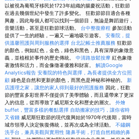
以被視為葡萄牙移民於1723年組織的腸慶祝活動，狂歡節
在過去幾個世紀中發生了許多變化。 狂歡節節目適合各種
興趣，因此每個人都可以找到一個節目，無論是舞蹈遊行，
音樂活動，甚至是狂歡節球活動。
台中整復療程
參加活動
提供了一生的經驗，一遍又一遍地吸引遊客。
安養院，提
供溫馨照護與周到服務的選擇
台北記帳士推薦服務
狂歡節
的顏色，例如紅色，金色，綠色和黑色，具有深厚的象徵意
義，並植根於事件的歷史傳統。
中清路放鬆按摩
紅色象徵
著激情和活力，而金像徵著優雅和財富。
解讀Google
Analytics報告
安養院的特色與選擇，為長者提供全方位照
顧
綠色是自然和更新的顏色，而黑色是神秘和神秘的。
新
店護理之家，讓您的家人得到最好的照護服務
因此，狂歡
節的豐富多彩世界不僅提供了美學體驗，而且還帶來了更深
入的信息，從而導致了威尼斯文化和歷史的層次。
外燴
buffet，豐富多樣的餐點選擇
自助搬家的技巧，讓你省時
又省錢
威尼斯狂歡節的現代復興始於1970年代後期，當時
城市領導人決定恢復傳統，並再次成為全球活動。
不鏽鋼
洗手台，兼具美觀與實用性
隆鼻手術，打造自然精緻的鼻