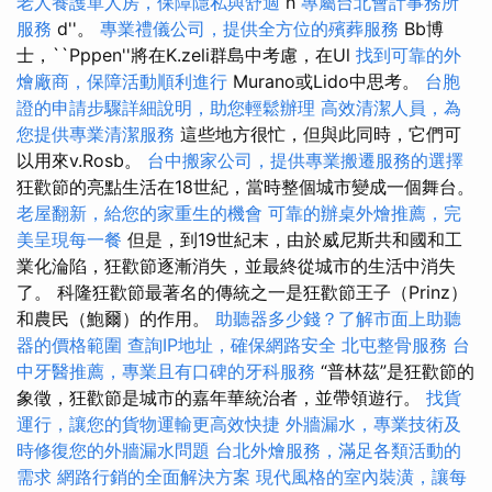
老人養護單人房，保障隱私與舒適
h
專屬台北會計事務所
服務
d''。
專業禮儀公司，提供全方位的殯葬服務
Bb博
士，``Pppen''將在K.zeli群島中考慮，在Ul
找到可靠的外
燴廠商，保障活動順利進行
Murano或Lido中思考。
台胞
證的申請步驟詳細說明，助您輕鬆辦理
高效清潔人員，為
您提供專業清潔服務
這些地方很忙，但與此同時，它們可
以用來v.Rosb。
台中搬家公司，提供專業搬遷服務的選擇
狂歡節的亮點生活在18世紀，當時整個城市變成一個舞台。
老屋翻新，給您的家重生的機會
可靠的辦桌外燴推薦，完
美呈現每一餐
但是，到19世紀末，由於威尼斯共和國和工
業化淪陷，狂歡節逐漸消失，並最終從城市的生活中消失
了。 科隆狂歡節最著名的傳統之一是狂歡節王子（Prinz）
和農民（鮑爾）的作用。
助聽器多少錢？了解市面上助聽
器的價格範圍
查詢IP地址，確保網路安全
北屯整骨服務
台
中牙醫推薦，專業且有口碑的牙科服務
“普林茲”是狂歡節的
象徵，狂歡節是城市的嘉年華統治者，並帶領遊行。
找貨
運行，讓您的貨物運輸更高效快捷
外牆漏水，專業技術及
時修復您的外牆漏水問題
台北外燴服務，滿足各類活動的
需求
網路行銷的全面解決方案
現代風格的室內裝潢，讓每