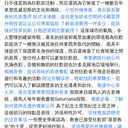
日不僅是因為狂歡節活動，而且還因為它恢復了一種數百年
來塑造威尼斯的文化和傳統。
小型外燴推薦，適合親友聚
會的完美選擇
臥式冷凍櫃，提供更加節省空間的冷藏選擇
外商投資設立公司專業協助
了解裝潢費用一坪多少，提前
做好預算規劃
台胞證過期怎麼處理？
這座城市的氣氛，令
人驚嘆的建築奇觀，著名的頻道和風景如畫的環境都為狂歡
節提供了一種無法被其他任何東西所取代的體驗。 面具不
僅提供了保護匿名身份的保護，而且還掩蓋了社會階層之間
的差異，使任何人都可以參加狂歡節。
專業網路行銷公司
充滿色彩，音樂和舞蹈的狂歡節在許多克羅地亞場地舉行。
精緻茶會，提供美味的茶會餐點
這些狂歡者不僅是壯觀的
遊行和有趣的活動
附近牙醫診所，輕鬆找到專業醫生
- 它
們可以深入了解該國豐富的文化遺產和款待。
養護中心單
人房，適合需要專業照護的長者
假期來自羅馬人的古老傳
統，羅馬人每年都會慶祝Saturnalia假期。
搬家必看，了解
如何選擇合適的搬家公司
為了紀念土星而紀念土星之神，
這個節日的特點是喜悅，誇張和性許可。
菲律賓簽證辦理
的注意事項
一些歷史學家認為，教會已接受狂歡節“基督教
化”的土星，從而更好地控制人。
提供專業的外燴服務，滿