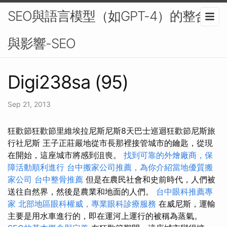
SEO與語言模型（如GPT-4）的整合
與影響-SEO
Digi238sa (95)
Sep 21, 2013
狂歡節狂歡節里維埃拉尼斯尼斯8天巴士巡迴狂歡節尼斯旅
行社尼斯 王子正莊嚴地從市長那裡接管城市的鑰匙，從現
在開始，這座城市將感到沮喪。
找到可靠的外燴廠商，保
障活動順利進行
台中搬家公司推薦，為你介紹當地優質搬
家公司
台中整骨推薦
但是在農民社會和史前時代，人們被
送往自然界，然後是農業和地面的人們。
台中眼科推薦專
家
北部地區眼科權威，專業眼科診療服務
在威尼斯，運輸
主要是用水車進行的，即在運河上運行的被稱為蒸氣。