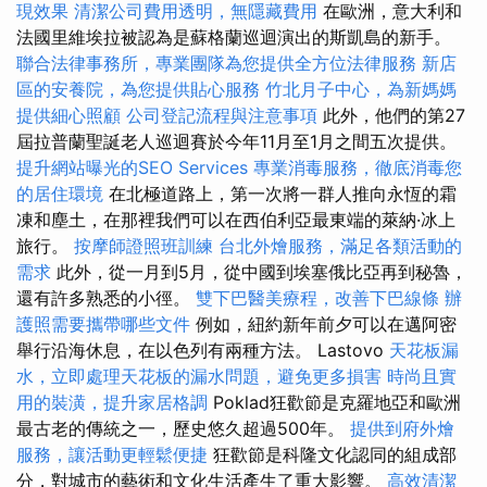
現效果
清潔公司費用透明，無隱藏費用
在歐洲，意大利和
法國里維埃拉被認為是蘇格蘭巡迴演出的斯凱島的新手。
聯合法律事務所，專業團隊為您提供全方位法律服務
新店
區的安養院，為您提供貼心服務
竹北月子中心，為新媽媽
提供細心照顧
公司登記流程與注意事項
此外，他們的第27
屆拉普蘭聖誕老人巡迴賽於今年11月至1月之間五次提供。
提升網站曝光的SEO Services
專業消毒服務，徹底消毒您
的居住環境
在北極道路上，第一次將一群人推向永恆的霜
凍和塵土，在那裡我們可以在西伯利亞最東端的萊納·冰上
旅行。
按摩師證照班訓練
台北外燴服務，滿足各類活動的
需求
此外，從一月到5月，從中國到埃塞俄比亞再到秘魯，
還有許多熟悉的小徑。
雙下巴醫美療程，改善下巴線條
辦
護照需要攜帶哪些文件
例如，紐約新年前夕可以在邁阿密
舉行沿海休息，在以色列有兩種方法。 Lastovo
天花板漏
水，立即處理天花板的漏水問題，避免更多損害
時尚且實
用的裝潢，提升家居格調
Poklad狂歡節是克羅地亞和歐洲
最古老的傳統之一，歷史悠久超過500年。
提供到府外燴
服務，讓活動更輕鬆便捷
狂歡節是科隆文化認同的組成部
分，對城市的藝術和文化生活產生了重大影響。
高效清潔