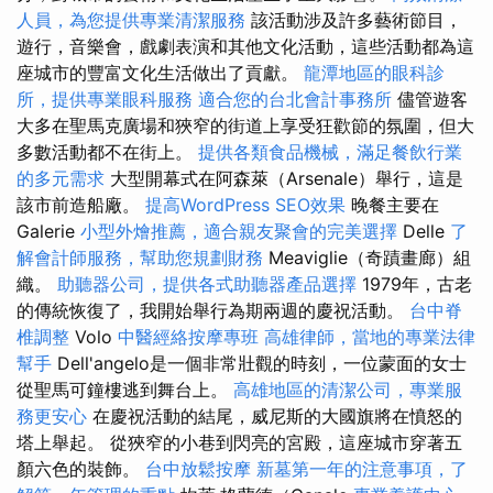
人員，為您提供專業清潔服務
該活動涉及許多藝術節目，
遊行，音樂會，戲劇表演和其他文化活動，這些活動都為這
座城市的豐富文化生活做出了貢獻。
龍潭地區的眼科診
所，提供專業眼科服務
適合您的台北會計事務所
儘管遊客
大多在聖馬克廣場和狹窄的街道上享受狂歡節的氛圍，但大
多數活動都不在街上。
提供各類食品機械，滿足餐飲行業
的多元需求
大型開幕式在阿森萊（Arsenale）舉行，這是
該市前造船廠。
提高WordPress SEO效果
晚餐主要在
Galerie
小型外燴推薦，適合親友聚會的完美選擇
Delle
了
解會計師服務，幫助您規劃財務
Meaviglie（奇蹟畫廊）組
織。
助聽器公司，提供各式助聽器產品選擇
1979年，古老
的傳統恢復了，我開始舉行為期兩週的慶祝活動。
台中脊
椎調整
Volo
中醫經絡按摩專班
高雄律師，當地的專業法律
幫手
Dell'angelo是一個非常壯觀的時刻，一位蒙面的女士
從聖馬可鐘樓逃到舞台上。
高雄地區的清潔公司，專業服
務更安心
在慶祝活動的結尾，威尼斯的大國旗將在憤怒的
塔上舉起。 從狹窄的小巷到閃亮的宮殿，這座城市穿著五
顏六色的裝飾。
台中放鬆按摩
新墓第一年的注意事項，了