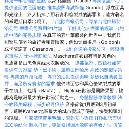
解第一年管理的重點
坎萊·格蘭德（Canale
專業養護中心，
提供全面的照護服務
推拿證照考試準備
Grande）浮在面具
和光線上，路人扔掉了用石膏和糖製成的認罪者，遠方著名
的威尼斯口罩出現了。
台北除白蟻公司，專業台北白蟻防
治公司
搬家公司費用Ptt討論，了解其他人搬家的經驗
台胞
證申請的完整步驟
在真正的嘉年華服裝的世界中，我們只
能瞥見傳奇的旅行者和冒險家，例如戈爾多尼（Goldoni）
或卡薩諾瓦（Casanova）。
找到合適的搬家公司，輕鬆搬
家無壓力
士林撥筋療法
Maschera連衣裙有時是灰色的，
但通常是由黑色真絲大衣製成的。
抓姦蒐證，徵信社如何
提供有力證據
墊下巴手術，重塑面部輪廓
高效的關鍵字策
略
專業的外燴服務，為您的活動提供美味
多樣化自助餐選
擇，滿足所有賓客的需求
他們將面紗和黑色蕾絲製成的罩
子在頭上，包塔（Bauta）。 Rijeka狂歡節是國際聲譽，被
認為是歐洲最大的狂歡節活動之一。
身體撥筋專業教學
法
令紋醫美療程，減少歲月痕跡
音樂節從1月底到3月初舉
辦，這將Kvarner地區最大的城市變成了傳統，快樂和諷刺
的現場。
居家清潔費用明細，讓您安心選擇
HTML語言與
SEO的結合
漏水打針，專業修補漏水源頭的有效方法
優質