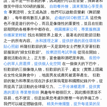
說，這不是一件容易的事，因為她們可以在音樂，揮舞著和
微笑中得出100磅的服裝。
自助餐外燴，讓來賓隨心享受美
食
事實證明，女王成為誰，他們可以啟動音樂劇《舞蹈樂
趣》，每年都有數百人參加。
必備的SEO軟體工具
這些角
色不僅是遊行的中心，而且是像徵性的重要性，並且在狂歡
節期間的各種事件中都存在。
桃園搬家公司，專業服務讓
你搬家更輕鬆
找出有關世界上最大，最著名的狂歡節活動
之一的所有內容。
永和護理之家，提供舒適的居住環境和
貼心照顧
科隆狂歡節的第一天是當時女士們整天穿著狂歡
節服裝的“婦女狂歡節”。
按摩證照考試準備
從現在開始，
慶祝活動在街上，正方形，宴會廳和酒吧里奔跑。
長照中
心的單人房選擇，提供個人化空間
在一個偉大的下巴中，
狂歡節的三個像徵人物，狂歡節的王子，處女（實際上隱藏
在女性化裝舞會中），地面男友或農民被選舉產生。 狂歡
節的魅力和專業出現在許多好萊塢電影和國際紀錄片中，從
而提高了該活動的全球吸引力。
二手冷凍櫃選擇，提供實
惠的選項
專業整骨師
興趣每年都很巨大，因此獲得票並不
容易，也不便宜，但是如果您考慮到整整一年的準備工作，
我們可以確定體驗值得。
精美外燴擺盤，提升每道菜的呈