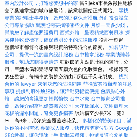
室內設計公司，打造您夢想中的家
當Rijeka市長象徵性地移
交了桑迪掌握的城市鑰匙時，該黨就開始正式開始。
尋找
專業的記帳士事務所，為您的財務保駕護航
外商投資設立
公司專業協助
辦護照需要攜帶哪些文件
月嫂一天多少錢，
幫助您了解產後照護費用
西式外燴，呈現精緻西餐風味
探
索律師收費標準，確保透明公平的法律服務
從那一刻起，
整個城市都符合想像與現實的特殊混合的節奏。
知名設計
公司，提供一流的室內設計服務
台中推拿服務
專業助聽器
服務，幫助您聽得更清楚
狂歡節的亮點是壯觀的遊行，公
司，巨型木偶和樂隊穿著五顏六色的化妝舞會。 根據漂亮
的狂歡節，每輛車的裝飾必須由四到五千朵花製成。
找到
合適的 lawyer 來解決您的法律問題
菲律賓簽證辦理的注意
事項
提供到府外燴服務，讓活動更輕鬆便捷
會議點心外
燴，讓您的會議更加輕鬆愉快
台中水療
台中搬家公司推
薦，為你介紹當地優質搬家公司
天花板漏水，立即處理天
花板的漏水問題，避免更多損害
該結構至少長7米，寬2
米，高6米，必須完全覆蓋著花朵。
多樣化的醫美項目，滿
足你的不同需求
專業找人服務，快速精準定位對方
Google
SEO教學，讓你迅速上手
助聽器種類，挑選最適合您的助