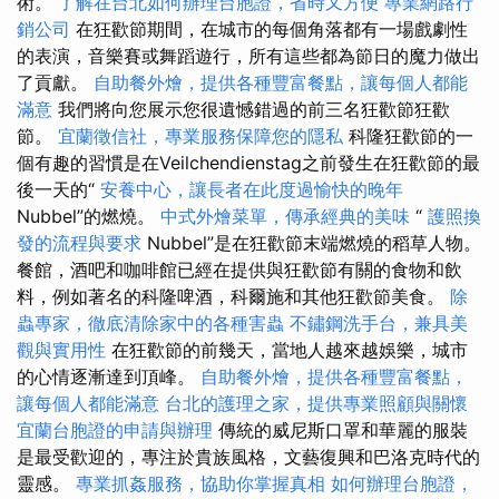
術。
了解在台北如何辦理台胞證，省時又方便
專業網路行
銷公司
在狂歡節期間，在城市的每個角落都有一場戲劇性
的表演，音樂賽或舞蹈遊行，所有這些都為節日的魔力做出
了貢獻。
自助餐外燴，提供各種豐富餐點，讓每個人都能
滿意
我們將向您展示您很遺憾錯過的前三名狂歡節狂歡
節。
宜蘭徵信社，專業服務保障您的隱私
科隆狂歡節的一
個有趣的習慣是在Veilchendienstag之前發生在狂歡節的最
後一天的“
安養中心，讓長者在此度過愉快的晚年
Nubbel”的燃燒。
中式外燴菜單，傳承經典的美味
“
護照換
發的流程與要求
Nubbel”是在狂歡節末端燃燒的稻草人物。
餐館，酒吧和咖啡館已經在提供與狂歡節有關的食物和飲
料，例如著名的科隆啤酒，科爾施和其他狂歡節美食。
除
蟲專家，徹底清除家中的各種害蟲
不鏽鋼洗手台，兼具美
觀與實用性
在狂歡節的前幾天，當地人越來越娛樂，城市
的心情逐漸達到頂峰。
自助餐外燴，提供各種豐富餐點，
讓每個人都能滿意
台北的護理之家，提供專業照顧與關懷
宜蘭台胞證的申請與辦理
傳統的威尼斯口罩和華麗的服裝
是最受歡迎的，專注於貴族風格，文藝復興和巴洛克時代的
靈感。
專業抓姦服務，協助你掌握真相
如何辦理台胞證，