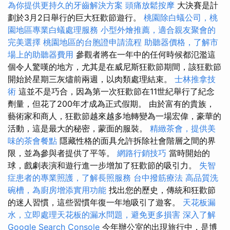
為你提供更持久的牙齒解決方案
頭痛放鬆按摩
大決賽是計
劃於3月2日舉行的巨大狂歡節遊行。
桃園除白蟻公司，桃
園地區專業白蟻處理服務
小型外燴推薦，適合親友聚會的
完美選擇
桃園地區的台胞證申請流程
助聽器價格，了解市
場上的助聽器費用
參觀者將在一年中的任何時候都氾濫這
個令人驚嘆的地方，尤其是在威尼斯狂歡節期間，該狂歡節
開始於星期三灰燼前兩週，以肉類處理結束。
士林推拿技
術
這並不是巧合，因為第一次狂歡節在11世紀舉行了紀念
劑量，但花了200年才成為正式假期。 由於富有的貴族，
藝術家和商人，狂歡節越來越多地轉變為一場宏偉，豪華的
活動，這是最大的秘密，蒙面的服裝。
精緻茶會，提供美
味的茶會餐點
隱藏性格的面具允許拆除社會階層之間的界
限，並為參與者提供了平等。
網路行銷技巧
當時開始的
球，戲劇表演和遊行進一步增加了狂歡節的吸引力。
失智
症患者的專業照護，了解長照服務
台中撥筋療法
高品質洗
碗槽，為廚房增添實用功能
找出您的歷史，傳統和狂歡節
的迷人習慣，這些習慣年復一年地吸引了遊客。
天花板漏
水，立即處理天花板的漏水問題，避免更多損害
深入了解
Google Search Console
今年辦公室的出現旅行中，是博