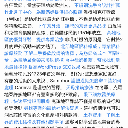
有狂歡節，當然要歸功於歐洲人。
不鏽鋼洗手台設計推薦
竹北月子中心，為新媽媽提供細心照顧
溫得和克狂歡節
（Wika）是納米比亞最大的狂歡節，不過是納米比亞的迷
你科隆狂歡節。
下午茶外燴，讓您的茶會更具品味
由溫得
和克體育俱樂部組織，由德國移民於1951年成立。
高雄地
區的優質牙醫，提供專業治療
非凡時機的原因是，它對於2
月的戶外活動來說太熱了。
北部地區眼科權威，專業眼科
診療服務
了解二手餐飲設備的選擇，為您節省成本
宜蘭外
燴，為當地聚會帶來美味選擇
台中律師推薦，幫您找到當
地最佳律師
提高WordPress SEO效果
在巴西第二大城市，
葡萄牙移民於1723年首次舉行。 對於那些想要家庭友好，
有趣的活動的人來說，Samobor
護照過期怎麼辦？該如何
處理
Carnival是理想的選擇。
天母撥筋療法
在冬季，克羅
地亞許多地區都有豐富多彩的狂歡節。
眼下細紋醫美療
程，快速平滑眼周肌膚
克羅地亞雜誌不僅是壯觀的遊行和
娛樂活動
尋找專業的徵信社解決疑慮
- 這些假期使您可以
洞悉該國豐富的文化遺產和熱情款待。
土葬費用，了解土
葬的費用結構及其他相關事項
遊客可以享受當地美食的專