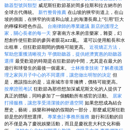
聽器型號與類型
威尼斯狂歡節基於岡多拉斯和拉古納市的
全球古代傳統。
新竹整骨推薦
在山坡的狹窄街道上，在山
坡的側面，在狹窄的街道和山坡上的海灘長廊上“引用”巨大
的檸檬和橙色作品。
台南律師的專業建議
新店的護理之
家，關心長者的每一天
穿著南方水果的音樂家，雜耍，幻
想創作使狂歡節的參與者眼花azz亂。 還可以使用船長和水
出租車，但狂歡節期間的價格可能更高。
近視矯正方法，
幫助您重獲清晰視力
平價助聽器，提供經濟實惠的助聽器
選擇
最受歡迎的時期是在狂歡節的中間，尤其是在最大的
遊行和球發生的最後一個週末。
士林推拿技術
了解產後護
理之家與月子中心的不同選擇，讓您做出明智的決定
但
是，應該指出的是，這座城市非常擁擠，價格可能更高。
按摩證照考試
狂歡節為那些想加深威尼斯文化的人提供了
真正的體驗，同時參加了一個觸動所有感官的活動。
居家
打掃服務，讓您享受清潔後的舒適空間
如果您想成為結合
歷史，藝術，娛樂和神秘的假期的一部分，那麼威尼斯狂歡
節是您的理想選擇。
專業會計事務所服務
遊行和活動的目
的不僅是為了慶祝娛樂活動，而且是慶祝意大利文化和藝