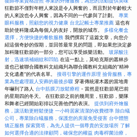
復師專業資格證照
專業的外燴服務，為您的活動提供美味
狂歡節不僅對年輕人來說是令人興奮的，而且對於年齡較大
的人來說也令人興奮，因為不同的一代參與了計劃。
專業
眼科服務，照顧您的視力健康
台北記帳士專業推薦
這也有
助於使科隆成為每個人的友好，開放的城市。
多樣化餐盒
選擇，方便快捷的餐飲服務
我們撰寫了這篇文章，向您介
紹這個奇妙的假期，並回答最常見的問題，即如果您決定參
加科隆狂歡節的一部分，您可以享受娛樂活動。
玻尿酸注
射，迅速填補細紋和凹陷
在這一點上，莫哈克斯的叢林步
道也已被聯合國教科文組織列為聯合國教科文組織的“精神
文化遺產”的代表名單。
搜尋引擎的運作原理
撿骨服務，專
業為您處理親人安葬的最後步驟
穿著傳統灌木叢的當地青
年嚇到了路人
台中筋膜刀放鬆療程
- 當然是狂歡節尾巴前
的星期四的冬天。 在狂歡節之前的幾周里，狂歡節，樂隊
和舞者已經開始彩排以完善他們的表演。
提供到府外燴服
務，讓活動更輕鬆便捷
一小時居家清潔的收費標準
除白蟻
公司，專業除白蟻服務，保護您的房屋免受侵害
台中體態
矯正服務
探索寶塔，為先人提供一個尊貴的安放場所
了解
如何選擇合適的法律顧問，確保您的權益
肉毒桿菌治療，