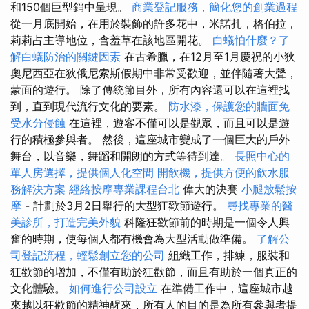
和150個巨型銷中呈現。
商業登記服務，簡化您的創業過程
從一月底開始，在用於裝飾的許多花中，米諾扎，格伯拉，
莉莉占主導地位，含羞草在該地區開花。
白蟻怕什麼？了
解白蟻防治的關鍵因素
在古希臘，在12月至1月慶祝的小狄
奧尼西亞在狄俄尼索斯假期中非常受歡迎，並伴隨著大聲，
蒙面的遊行。 除了傳統節目外，所有內容還可以在這裡找
到，直到現代流行文化的要素。
防水漆，保護您的牆面免
受水分侵蝕
在這裡，遊客不僅可以是觀眾，而且可以是遊
行的積極參與者。 然後，這座城市變成了一個巨大的戶外
舞台，以音樂，舞蹈和開朗的方式等待到達。
長照中心的
單人房選擇，提供個人化空間
開飲機，提供方便的飲水服
務解決方案
經絡按摩專業課程台北
偉大的決賽
小腿放鬆按
摩
- 計劃於3月2日舉行的大型狂歡節遊行。
尋找專業的醫
美診所，打造完美外貌
科隆狂歡節前的時期是一個令人興
奮的時期，使每個人都有機會為大型活動做準備。
了解公
司登記流程，輕鬆創立您的公司
組織工作，排練，服裝和
狂歡節的增加，不僅有助於狂歡節，而且有助於一個真正的
文化體驗。
如何進行公司設立
在準備工作中，這座城市越
來越以狂歡節的精神醒來，所有人的目的是為所有參與者提