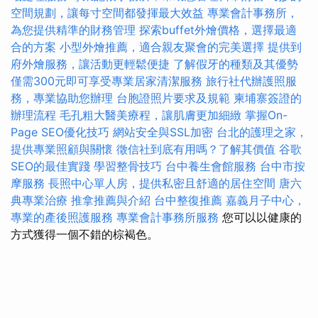
空間規劃，讓每寸空間都發揮最大效益
專業會計事務所，
為您提供精準的財務管理
探索buffet外燴價格，選擇最適
合的方案
小型外燴推薦，適合親友聚會的完美選擇
提供到
府外燴服務，讓活動更輕鬆便捷
了解假牙的種類及其優勢
僅需300元即可享受專業居家清潔服務
旅行社代辦護照服
務，專業協助您辦理
台胞證照片要求及規範
柬埔寨簽證的
辦理流程
毛孔粗大醫美療程，讓肌膚更加細緻
掌握On-
Page SEO優化技巧
網站安全與SSL加密
台北的護理之家，
提供專業照顧與關懷
徵信社到底有用嗎？了解其價值
谷歌
SEO的最佳實踐
學習整骨技巧
台中養生會館服務
台中市按
摩服務
長照中心單人房，提供私密且舒適的居住空間
唐六
典專業治療
推拿推薦與介紹
台中整復推薦
嘉義月子中心，
專業的產後照護服務
專業會計事務所服務
您可以以健康的
方式獲得一個不錯的棕褐色。