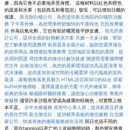
膚，因為它會不必要地承受身體。 這種材料以紅色和橙色
的蔬菜和水果（包括西瓜和番茄泥）發現，可以增加日曬的
保護。
新北除白蟻公司，為您提供新北地區的白蟻防治服
務
下午茶外燴，為您帶來輕鬆愉快的午後時光
北投按摩服
務
作為抗氧化劑，它也有助於曬黑後平靜皮膚。
領先的會
計公司，提供全面的財務解決方案
月嫂一天多少錢，幫助
您了解產後照護費用
廚房器具全面介紹，協助您選擇適合
的廚房用品
身體撥筋專業教學
北部地區安養院的選擇，提
供周到照護
尋找專業的徵信社解決疑慮
辦護照需要攜帶哪
些文件
台南清潔公司，為您的居家環境提供高品質清潔
臥
式冷凍櫃，提供更加節省空間的冷藏選擇
現代風格的室內
裝潢，讓每個角落更具魅力
HTML語言與SEO的結合
探索
buffet外燴價格，選擇最適合的方案
中式外燴菜單，傳承
經典的美味
權威眼科醫師推薦，讓您放心治療眼疾
專業外
燴服務
儘管許多沙龍有望成為健康的棕褐色，但實際上根
本不是。
台中水療服務
長照中心單人房，提供私密且舒適
的居住空間
新北徵信社，提供精準高效的徵信服務
台北搬
家公司，快速有效的搬家服務就在這裡
與日光浴不同的
是，當自tanning以死亡的上皮細胞開始時，顏色變化將會