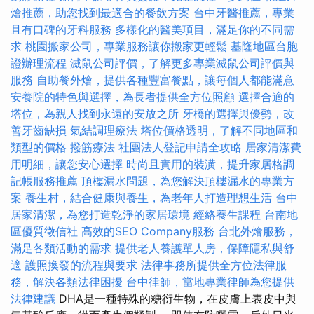
燴推薦，助您找到最適合的餐飲方案
台中牙醫推薦，專業
且有口碑的牙科服務
多樣化的醫美項目，滿足你的不同需
求
桃園搬家公司，專業服務讓你搬家更輕鬆
基隆地區台胞
證辦理流程
滅鼠公司評價，了解更多專業滅鼠公司評價與
服務
自助餐外燴，提供各種豐富餐點，讓每個人都能滿意
安養院的特色與選擇，為長者提供全方位照顧
選擇合適的
塔位，為親人找到永遠的安放之所
牙橋的選擇與優勢，改
善牙齒缺損
氣結調理療法
塔位價格透明，了解不同地區和
類型的價格
撥筋療法
社團法人登記申請全攻略
居家清潔費
用明細，讓您安心選擇
時尚且實用的裝潢，提升家居格調
記帳服務推薦
頂樓漏水問題，為您解決頂樓漏水的專業方
案
養生村，結合健康與養生，為老年人打造理想生活
台中
居家清潔，為您打造乾淨的家居環境
經絡養生課程
台南地
區優質徵信社
高效的SEO Company服務
台北外燴服務，
滿足各類活動的需求
提供老人養護單人房，保障隱私與舒
適
護照換發的流程與要求
法律事務所提供全方位法律服
務，解決各類法律困擾
台中律師，當地專業律師為您提供
法律建議
DHA是一種特殊的糖衍生物，在皮膚上表皮中與