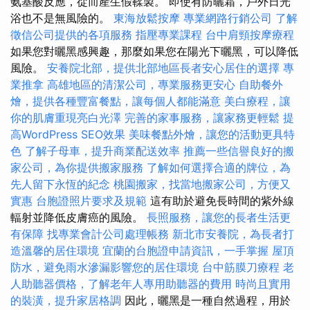
氨基酸反應，從而產生假鞣製。 即使有防曬霜，戶外日光
浴也不是無風險的。
東海放鬆按摩
專業網路行銷公司
了解
徵信公司提供的各項服務
指壓專業課程
台中肩頸按摩療程
如果您對曬黑感興趣，那麼如果您在陽光下曬黑，可以降低
風險。
安養院北部，提供北部地區長者安心居住的選擇
專
業推拿
高雄地區的清潔公司，專業服務更安心
自助餐外
燴，提供各種豐富餐點，讓每個人都能滿意
美白療程，讓
你的肌膚重現亮白光澤
完善的家事服務，讓家務更輕鬆
提
高WordPress SEO效果
美味餐點外燴，讓您的活動更具特
色
了解子母車，提升商業配送效率
推薦一些信譽良好的搬
家公司，為你提供搬家服務
了解如何選擇合適的牌位，為
先人留下永恆的紀念
桃園搬家，找當地搬家公司，方便又
實惠
台胞證照片要求及規範
這有助於避免長時間的紫外線
輻射並降低皮膚癌的風險。
長照服務，讓您的長者生活更
有保障
找專業會計公司處理帳務
新北市安養院，為長者打
造溫馨的居住環境
宜蘭的台胞證申請資訊，一手掌握
屋頂
防水，避免雨水滲漏影響您的居住環境
台中筋膜刀療程
老
人助聽器價格，了解老年人專用助聽器的費用
時尚且實用
的裝潢，提升家居格調
因此，曬黑是一種自然過程，用於