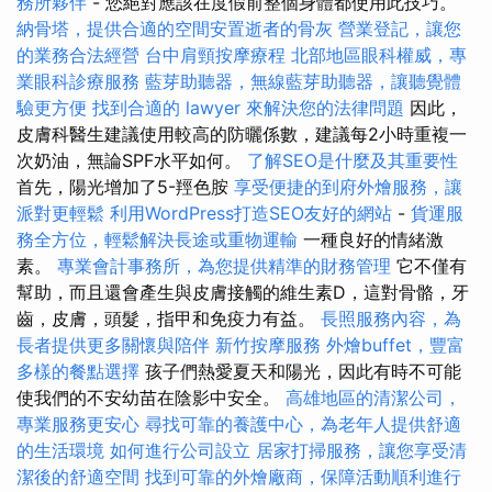
務所夥伴
- 您絕對應該在度假前整個身體都使用此技巧。
納骨塔，提供合適的空間安置逝者的骨灰
營業登記，讓您
的業務合法經營
台中肩頸按摩療程
北部地區眼科權威，專
業眼科診療服務
藍芽助聽器，無線藍芽助聽器，讓聽覺體
驗更方便
找到合適的 lawyer 來解決您的法律問題
因此，
皮膚科醫生建議使用較高的防曬係數，建議每2小時重複一
次奶油，無論SPF水平如何。
了解SEO是什麼及其重要性
首先，陽光增加了5-羥色胺
享受便捷的到府外燴服務，讓
派對更輕鬆
利用WordPress打造SEO友好的網站
-
貨運服
務全方位，輕鬆解決長途或重物運輸
一種良好的情緒激
素。
專業會計事務所，為您提供精準的財務管理
它不僅有
幫助，而且還會產生與皮膚接觸的維生素D，這對骨骼，牙
齒，皮膚，頭髮，指甲和免疫力有益。
長照服務內容，為
長者提供更多關懷與陪伴
新竹按摩服務
外燴buffet，豐富
多樣的餐點選擇
孩子們熱愛夏天和陽光，因此有時不可能
使我們的不安幼苗在陰影中安全。
高雄地區的清潔公司，
專業服務更安心
尋找可靠的養護中心，為老年人提供舒適
的生活環境
如何進行公司設立
居家打掃服務，讓您享受清
潔後的舒適空間
找到可靠的外燴廠商，保障活動順利進行