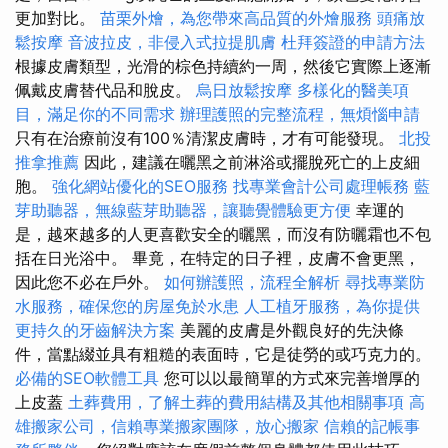
更加對比。
苗栗外燴，為您帶來高品質的外燴服務
頭痛放
鬆按摩
音波拉皮，非侵入式拉提肌膚
杜拜簽證的申請方法
根據皮膚類型，光滑的棕色持續約一周，然後它實際上逐漸
佩戴皮膚替代品和脫皮。
烏日放鬆按摩
多樣化的醫美項
目，滿足你的不同需求
辦理護照的完整流程，無煩惱申請
只有在治療前沒有100％清潔皮膚時，才有可能發現。
北投
推拿推薦
因此，建議在曬黑之前淋浴或擺脫死亡的上皮細
胞。
強化網站優化的SEO服務
找專業會計公司處理帳務
藍
芽助聽器，無線藍芽助聽器，讓聽覺體驗更方便
幸運的
是，越來越多的人更喜歡安全的曬黑，而沒有防曬霜也不包
括在日光浴中。 畢竟，在特定的日子裡，皮膚不會更黑，
因此您不必在戶外。
如何辦護照，流程全解析
尋找專業防
水服務，確保您的房屋免於水患
人工植牙服務，為你提供
更持久的牙齒解決方案
美麗的皮膚是外觀良好的先決條
件，當點綴並具有粗糙的表面時，它是徒勞的或巧克力的。
必備的SEO軟體工具
您可以以最簡單的方式來完善增厚的
上皮蓋
土葬費用，了解土葬的費用結構及其他相關事項
高
雄搬家公司，信賴專業搬家團隊，放心搬家
信賴的記帳事