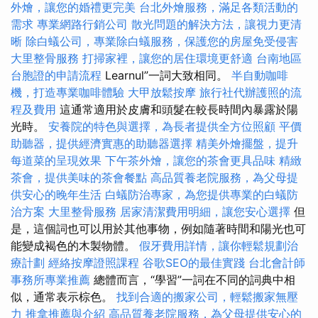
外燴，讓您的婚禮更完美
台北外燴服務，滿足各類活動的
需求
專業網路行銷公司
散光問題的解決方法，讓視力更清
晰
除白蟻公司，專業除白蟻服務，保護您的房屋免受侵害
大里整骨服務
打掃家裡，讓您的居住環境更舒適
台南地區
台胞證的申請流程
Learnul”一詞大致相同。
半自動咖啡
機，打造專業咖啡體驗
大甲放鬆按摩
旅行社代辦護照的流
程及費用
這通常適用於皮膚和頭髮在較長時間內暴露於陽
光時。
安養院的特色與選擇，為長者提供全方位照顧
平價
助聽器，提供經濟實惠的助聽器選擇
精美外燴擺盤，提升
每道菜的呈現效果
下午茶外燴，讓您的茶會更具品味
精緻
茶會，提供美味的茶會餐點
高品質養老院服務，為父母提
供安心的晚年生活
白蟻防治專家，為您提供專業的白蟻防
治方案
大里整骨服務
居家清潔費用明細，讓您安心選擇
但
是，這個詞也可以用於其他事物，例如隨著時間和陽光也可
能變成褐色的木製物體。
假牙費用詳情，讓你輕鬆規劃治
療計劃
經絡按摩證照課程
谷歌SEO的最佳實踐
台北會計師
事務所專業推薦
總體而言，“學習”一詞在不同的詞典中相
似，通常表示棕色。
找到合適的搬家公司，輕鬆搬家無壓
力
推拿推薦與介紹
高品質養老院服務，為父母提供安心的