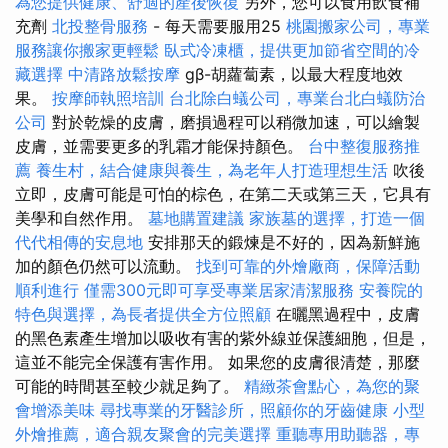
為您提供健康、舒適的產後恢復
另外，您可以食用飲食補
充劑
北投整骨服務
- 每天需要服用25
桃園搬家公司，專業
服務讓你搬家更輕鬆
臥式冷凍櫃，提供更加節省空間的冷
藏選擇
中清路放鬆按摩
gβ-胡蘿蔔素，以最大程度地效
果。
按摩師執照培訓
台北除白蟻公司，專業台北白蟻防治
公司
對於乾燥的皮膚，磨損過程可以稍微加速，可以繪製
皮膚，並需要更多的乳霜才能保持顏色。
台中整復服務推
薦
養生村，結合健康與養生，為老年人打造理想生活
吹後
立即，皮膚可能是可怕的棕色，在第二天或第三天，它具有
美學和自然作用。
墓地購置建議
家族墓的選擇，打造一個
代代相傳的安息地
安排那天的鍛煉是不好的，因為新鮮施
加的顏色仍然可以流動。
找到可靠的外燴廠商，保障活動
順利進行
僅需300元即可享受專業居家清潔服務
安養院的
特色與選擇，為長者提供全方位照顧
在曬黑過程中，皮膚
的黑色素產生增加以吸收有害的紫外線並保護細胞，但是，
這並不能完全保護有害作用。 如果您的皮膚很清楚，那麼
可能的時間甚至較少就足夠了。
精緻茶會點心，為您的聚
會增添美味
尋找專業的牙醫診所，照顧你的牙齒健康
小型
外燴推薦，適合親友聚會的完美選擇
重聽專用助聽器，專