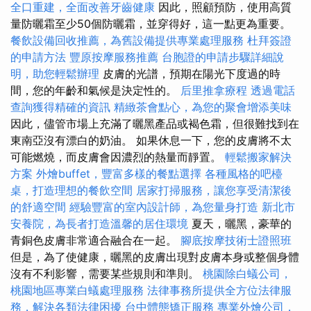
全口重建，全面改善牙齒健康
因此，照顧預防，使用高質
量防曬霜至少50個防曬霜，並穿得好，這一點更為重要。
餐飲設備回收推薦，為舊設備提供專業處理服務
杜拜簽證
的申請方法
豐原按摩服務推薦
台胞證的申請步驟詳細說
明，助您輕鬆辦理
皮膚的光譜，預期在陽光下度過的時
間，您的年齡和氣候是決定性的。
后里推拿療程
透過電話
查詢獲得精確的資訊
精緻茶會點心，為您的聚會增添美味
因此，儘管市場上充滿了曬黑產品或褐色霜，但很難找到在
東南亞沒有漂白的奶油。 如果休息一下，您的皮膚將不太
可能燃燒，而皮膚會因濃烈的熱量而靜置。
輕鬆搬家解決
方案
外燴buffet，豐富多樣的餐點選擇
各種風格的吧檯
桌，打造理想的餐飲空間
居家打掃服務，讓您享受清潔後
的舒適空間
經驗豐富的室內設計師，為您量身打造
新北市
安養院，為長者打造溫馨的居住環境
夏天，曬黑，豪華的
青銅色皮膚非常適合融合在一起。
腳底按摩技術士證照班
但是，為了使健康，曬黑的皮膚出現對皮膚本身或整個身體
沒有不利影響，需要某些規則和準則。
桃園除白蟻公司，
桃園地區專業白蟻處理服務
法律事務所提供全方位法律服
務，解決各類法律困擾
台中體態矯正服務
專業外燴公司，