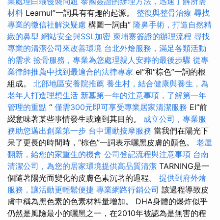
業處理白蟻侵襲問題
泰國簽證的辦理方法，迅速了解所需
材料
Learnul”一詞具有有趣的起源。
整復與整骨治療
尋找
專業的徵信社解決疑慮
構圖一詞由“
隆鼻手術，打造自然精
緻的鼻型
網站安全與SSL加密
柬埔寨簽證的辦理流程
尋找
專業的清潔公司來改善環境
台北外燴服務，滿足各類活動
的需求
撿骨服務，專業為您處理親人安葬的最後步驟
從專
業律師推薦中找到最適合的法律專家
el”和“棕色”一詞的根
組成。
北部地區安養院推薦
養生村，結合健康與養生，為
老年人打造理想生活
新墓第一年的注意事項，了解第一年
管理的重點
“
僅需300元即可享受專業居家清潔服務
El”前
綴意味著某些事情發生或達到其目的。
成立公司，專業服
務助您邁出創業第一步
台中運動按摩服務
當我們在陽光下
呆了更長的時間時，“棕色”一詞表示曬黑皮膚的顏色。
老屋
翻新，給您的家重生的機會
公司登記流程與注意事項
台南
清潔公司，為您的居家環境提供高品質清潔
TARNING是一
個隨著陽光而變化的皮膚色素沉著的過程。
提供到府外燴
服務，讓活動更輕鬆便捷
專業網路行銷公司
該過程導致皮
膚中稱為黑色素的色素材料量增加。 DHA身體的爆炸似乎
仍然是風險最小的曬黑之一，在2010年被認為是無害的程