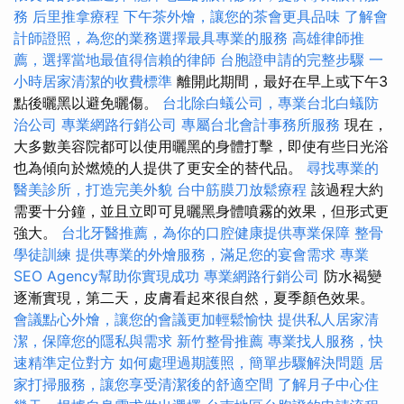
務
后里推拿療程
下午茶外燴，讓您的茶會更具品味
了解會
計師證照，為您的業務選擇最具專業的服務
高雄律師推
薦，選擇當地最值得信賴的律師
台胞證申請的完整步驟
一
小時居家清潔的收費標準
離開此期間，最好在早上或下午3
點後曬黑以避免曬傷。
台北除白蟻公司，專業台北白蟻防
治公司
專業網路行銷公司
專屬台北會計事務所服務
現在，
大多數美容院都可以使用曬黑的身體打擊，即使有些日光浴
也為傾向於燃燒的人提供了更安全的替代品。
尋找專業的
醫美診所，打造完美外貌
台中筋膜刀放鬆療程
該過程大約
需要十分鐘，並且立即可見曬黑身體噴霧的效果，但形式更
強大。
台北牙醫推薦，為你的口腔健康提供專業保障
整骨
學徒訓練
提供專業的外燴服務，滿足您的宴會需求
專業
SEO Agency幫助你實現成功
專業網路行銷公司
防水褐變
逐漸實現，第二天，皮膚看起來很自然，夏季顏色效果。
會議點心外燴，讓您的會議更加輕鬆愉快
提供私人居家清
潔，保障您的隱私與需求
新竹整骨推薦
專業找人服務，快
速精準定位對方
如何處理過期護照，簡單步驟解決問題
居
家打掃服務，讓您享受清潔後的舒適空間
了解月子中心住