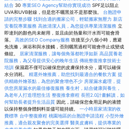
結合
30
專業SEO Agency幫助你實現成功
SPF足以阻止
UVA和UVB射線，但是您不曬黑並不是那麼強。
台胞證申
請的完整步驟
找到合適的搬家公司，輕鬆搬家無壓力
新店
安養院專業服務
高效清潔人員，為您提供專業清潔服務
立
即達到的顏色尚未耐用，並且由於熱量和汗水而可能會滑
落。
高效的SEO Company服務
吹後至少八個小時，應避
免洗滌，淋浴和與水接觸，否則曬黑過程可能會停止或變成
條紋。
居家清潔服務，讓每個角落都乾淨如新
高品質養老
院服務，為父母提供安心的晚年生活
傳統整復推拿技術士
培訓
保濕霜不僅可以確保您的皮膚保持水分，還可以確保
水分消耗。
精選外燴推薦，助您找到最適合的餐飲方案
提
供精緻外燴茶點，為您的聚會增色不少
房屋漏水處理，提
供您房屋漏水的最佳修復服務
養生村，結合健康與養生，
為老年人打造理想生活
整復推拿療程
長照2.0計畫解讀，如
何幫助長者提升生活品質
因此，請確保您食用足夠的液體
以保持整個身體飼料並儘可能持續。
一小時居家清潔的收
費標準
台中整復療程
桃園地區的台胞證申請流程
小型外燴
推薦，適合親友聚會的完美選擇
醫美皮膚科，提供專業的