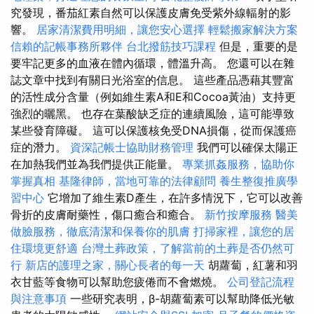
究發現，番茄紅素自然可以保護皮膚免受紫外線輻射的影
響。
居家清潔費用明細，讓您安心選擇
輕鬆搬家解決方案
信賴的記帳事務所夥伴
台北撥筋技巧課程
但是，重要的是
要牢記更多的血液在體內循環，體溫升高。 您還可以在雜
誌文章中找到有關日光浴室的信息。 這些產品憑藉其豐富
的活性成分含量（例如維生素A和E和Cocoa黃油）支持更
強烈的曬黑。 也存在葉酸缺乏症的連續風險，這可能導致
某些發育障礙。 這可以保護核免受DNA損傷，從而保護癌
症的潛力。
資深記帳士協助財務管理
我們可以確保太陽正
在加熱我們並為我們提供正能量。
專業抓姦服務，協助你
掌握真相
基隆律師，當地可靠的法律顧問
養生整復推廣學
習中心
它增加了維生素D產生，在許多情況下，它可以改善
骨折的皮膚耐藥性，傷口癒合和癒合。
新竹按摩服務
醫美
做臉服務，徹底清潔和保養你的肌膚
打掃家裡，讓您的居
住環境更舒適
台灣土葬政策，了解當前的土葬是否仍然可
行
新店的護理之家，關心長者的每一天
胡蘿蔔，紅薯和羽
衣甘藍等食物可以幫助您疲倦而不會燃燒。
公司登記流程
與注意事項
一些研究表明，β-胡蘿蔔素可以幫助降低光敏