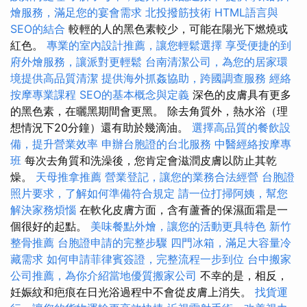
燴服務，滿足您的宴會需求
北投撥筋技術
HTML語言與
SEO的結合
較輕的人的黑色素較少，可能在陽光下燃燒或
紅色。
專業的室內設計推薦，讓您輕鬆選擇
享受便捷的到
府外燴服務，讓派對更輕鬆
台南清潔公司，為您的居家環
境提供高品質清潔
提供海外抓姦協助，跨國調查服務
經絡
按摩專業課程
SEO的基本概念與定義
深色的皮膚具有更多
的黑色素，在曬黑期間會更黑。 除去角質外，熱水浴（理
想情況下20分鐘）還有助於幾滴油。
選擇高品質的餐飲設
備，提升營業效率
申辦台胞證的台北服務
中醫經絡按摩專
班
每次去角質和洗澡後，您肯定會滋潤皮膚以防止其乾
燥。
天母推拿推薦
營業登記，讓您的業務合法經營
台胞證
照片要求，了解如何準備符合規定
請一位打掃阿姨，幫您
解決家務煩惱
在軟化皮膚方面，含有蘆薈的保濕面霜是一
個很好的起點。
美味餐點外燴，讓您的活動更具特色
新竹
整骨推薦
台胞證申請的完整步驟
四門冰箱，滿足大容量冷
藏需求
如何申請菲律賓簽證，完整流程一步到位
台中搬家
公司推薦，為你介紹當地優質搬家公司
不幸的是，相反，
妊娠紋和疤痕在日光浴過程中不會從皮膚上消失。
找貨運