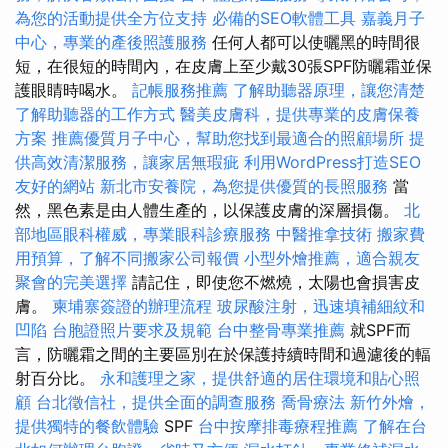
為您的活動提供全方位支持
必備的SEO軟體工具
嘉義月子
中心，專業的產後照護服務
任何人都可以使曬黑的時間很
短，在很短的時間內，在皮膚上至少戴30張SPF防曬霜並保
護眼睛時喝水。
記帳服務推薦
了解助聽器原理，讓您清楚
了解助聽器的工作方式
醫美皮膚科，提供專業的皮膚保養
方案
推薦優質月子中心，幫助您找到最適合的照顧場所
提
供高效清潔服務，讓家居無瑕疵
利用WordPress打造SEO
友好的網站
新北市安養院，為您提供優質的長照服務
當
然，黑色素是由人體生產的，以保護皮膚的深層損傷。
北
部地區眼科權威，專業眼科診療服務
中醫推拿技術
搬家費
用預算，了解不同搬家公司報價
小型外燴推薦，適合親友
聚會的完美選擇
請記住，即使您不燃燒，太陽也會損害皮
膚。
柬埔寨簽證的辦理流程
玻尿酸注射，迅速填補細紋和
凹陷
台胞證照片要求及規範
台中整骨專業推薦
就SPF而
言，防曬霜之間的主要區別在於保護持續時間和過濾後的輻
射百分比。
永和護理之家，提供舒適的居住環境和貼心照
顧
台北徵信社，提供全面的調查服務
喬骨療法
新竹外燴，
提供獨特的餐飲體驗
SPF
台中按摩排毒療程推薦
了解在台