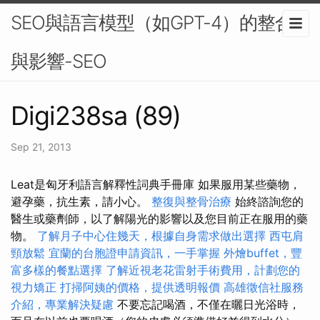
SEO與語言模型（如GPT-4）的整合
與影響-SEO
Digi238sa (89)
Sep 21, 2013
Leat是匈牙利語言解釋性詞典手冊庫 如果服用某些藥物，
避孕藥，抗生素，請小心。
整復與整骨治療
始終諮詢您的
醫生或藥劑師，以了解陽光的影響以及您目前正在服用的藥
物。
了解月子中心住幾天，根據自身需求做出選擇
西屯肩
頸放鬆
宜蘭的台胞證申請資訊，一手掌握
外燴buffet，豐
富多樣的餐點選擇
了解近視老花雷射手術費用，計劃您的
視力矯正
打掃阿姨的價格，提供透明報價
高雄徵信社服務
介紹，專業解決疑慮
不要忘記喝酒，不僅在曬日光浴時，