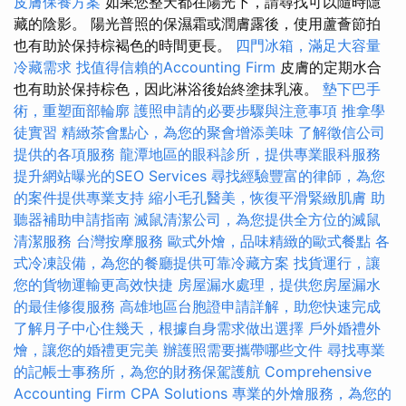
皮膚保養方案
如果您整天都在陽光下，請尋找可以隨時隱
藏的陰影。 陽光普照的保濕霜或潤膚露後，使用蘆薈節拍
也有助於保持棕褐色的時間更長。
四門冰箱，滿足大容量
冷藏需求
找值得信賴的Accounting Firm
皮膚的定期水合
也有助於保持棕色，因此淋浴後始終塗抹乳液。
墊下巴手
術，重塑面部輪廓
護照申請的必要步驟與注意事項
推拿學
徒實習
精緻茶會點心，為您的聚會增添美味
了解徵信公司
提供的各項服務
龍潭地區的眼科診所，提供專業眼科服務
提升網站曝光的SEO Services
尋找經驗豐富的律師，為您
的案件提供專業支持
縮小毛孔醫美，恢復平滑緊緻肌膚
助
聽器補助申請指南
滅鼠清潔公司，為您提供全方位的滅鼠
清潔服務
台灣按摩服務
歐式外燴，品味精緻的歐式餐點
各
式冷凍設備，為您的餐廳提供可靠冷藏方案
找貨運行，讓
您的貨物運輸更高效快捷
房屋漏水處理，提供您房屋漏水
的最佳修復服務
高雄地區台胞證申請詳解，助您快速完成
了解月子中心住幾天，根據自身需求做出選擇
戶外婚禮外
燴，讓您的婚禮更完美
辦護照需要攜帶哪些文件
尋找專業
的記帳士事務所，為您的財務保駕護航
Comprehensive
Accounting Firm CPA Solutions
專業的外燴服務，為您的