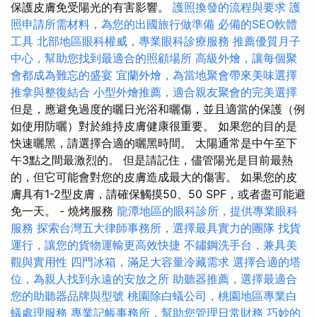
保護皮膚免受陽光的有害影響。
護照換發的流程與要求
護
照申請所需材料，為您的出國旅行做準備
必備的SEO軟體
工具
北部地區眼科權威，專業眼科診療服務
推薦優質月子
中心，幫助您找到最適合的照顧場所
高級外燴，讓每個聚
會都成為難忘的盛宴
宜蘭外燴，為當地聚會帶來美味選擇
推拿與整復結合
小型外燴推薦，適合親友聚會的完美選擇
但是，應避免過度的曬日光浴和曬傷，並且適當的保護（例
如使用防曬）對於維持皮膚健康很重要。 如果您的目的是
快速曬黑，請選擇合適的曬黑時間。 太陽通常是中午至下
午3點之間最激烈的。 但是請記住，儘管陽光是目前最熱
的，但它可能會對您的皮膚造成最大的傷害。 如果您的皮
膚具有1-2型皮膚，請確保觸摸50、50 SPF，或者盡可能避
免一天。 - 燒烤服務
龍潭地區的眼科診所，提供專業眼科
服務
探索台灣五大律師事務所，選擇最具實力的團隊
找貨
運行，讓您的貨物運輸更高效快捷
不鏽鋼洗手台，兼具美
觀與實用性
四門冰箱，滿足大容量冷藏需求
選擇合適的塔
位，為親人找到永遠的安放之所
助聽器推薦，選擇最適合
您的助聽器品牌與型號
桃園除白蟻公司，桃園地區專業白
蟻處理服務
專業記帳事務所，幫助您管理日常財務
巧妙的