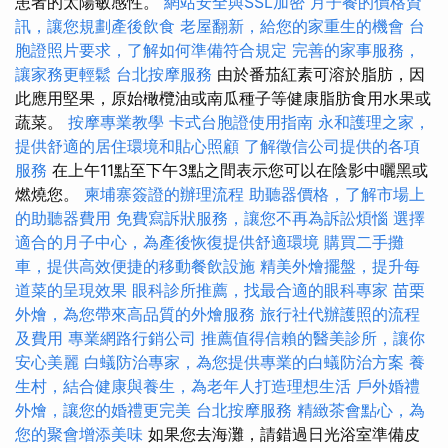
患者的太陽敏感性。
網站安全與SSL加密
月子餐的價格資
訊，讓您規劃產後飲食
老屋翻新，給您的家重生的機會
台
胞證照片要求，了解如何準備符合規定
完善的家事服務，
讓家務更輕鬆
台北按摩服務
由於番茄紅素可溶於脂肪，因
此應用堅果，原始橄欖油或南瓜種子等健康脂肪食用水果或
蔬菜。
按摩專業教學
卡式台胞證使用指南
永和護理之家，
提供舒適的居住環境和貼心照顧
了解徵信公司提供的各項
服務
在上午11點至下午3點之間表示您可以在陰影中曬黑或
燃燒您。
柬埔寨簽證的辦理流程
助聽器價格，了解市場上
的助聽器費用
免費寫訴狀服務，讓您不再為訴訟煩惱
選擇
適合的月子中心，為產後恢復提供舒適環境
購買二手攤
車，提供高效便捷的移動餐飲設施
精美外燴擺盤，提升每
道菜的呈現效果
眼科診所推薦，找最合適的眼科專家
苗栗
外燴，為您帶來高品質的外燴服務
旅行社代辦護照的流程
及費用
專業網路行銷公司
推薦值得信賴的醫美診所，讓你
安心美麗
白蟻防治專家，為您提供專業的白蟻防治方案
養
生村，結合健康與養生，為老年人打造理想生活
戶外婚禮
外燴，讓您的婚禮更完美
台北按摩服務
精緻茶會點心，為
您的聚會增添美味
如果您去海灘，請錯過日光浴室準備皮