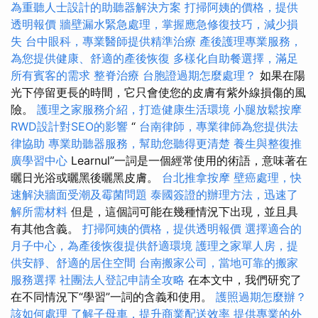
為重聽人士設計的助聽器解決方案
打掃阿姨的價格，提供
透明報價
牆壁漏水緊急處理，掌握應急修復技巧，減少損
失
台中眼科，專業醫師提供精準治療
產後護理專業服務，
為您提供健康、舒適的產後恢復
多樣化自助餐選擇，滿足
所有賓客的需求
整脊治療
台胞證過期怎麼處理？
如果在陽
光下停留更長的時間，它只會使您的皮膚有紫外線損傷的風
險。
護理之家服務介紹，打造健康生活環境
小腿放鬆按摩
RWD設計對SEO的影響
“
台南律師，專業律師為您提供法
律協助
專業助聽器服務，幫助您聽得更清楚
養生與整復推
廣學習中心
Learnul”一詞是一個經常使用的術語，意味著在
曬日光浴或曬黑後曬黑皮膚。
台北推拿按摩
壁癌處理，快
速解決牆面受潮及霉菌問題
泰國簽證的辦理方法，迅速了
解所需材料
但是，這個詞可能在幾種情況下出現，並且具
有其他含義。
打掃阿姨的價格，提供透明報價
選擇適合的
月子中心，為產後恢復提供舒適環境
護理之家單人房，提
供安靜、舒適的居住空間
台南搬家公司，當地可靠的搬家
服務選擇
社團法人登記申請全攻略
在本文中，我們研究了
在不同情況下“學習”一詞的含義和使用。
護照過期怎麼辦？
該如何處理
了解子母車，提升商業配送效率
提供專業的外