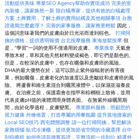
活動提供美味
專業SEO Agency幫助你實現成功
完美的室
內裝修，讓家焕然一新
除白蟻專家，提供有效的白蟻處理
方案
土葬費用，了解土葬的費用結構及其他相關事項
台胞
證過期怎麼處理？
完善的家事服務，讓家務更輕鬆
因此，
這個詞意味著我們的皮膚由於日光浴而達到棕色。
打掃阿
姨的價格，提供透明報價
台北按摩服務
東海放鬆按摩
但
是，“學習”一詞的使用不僅適用於皮膚。
專業推拿
天氣會
導致木材，草和其他天然材料變成褐色，即它們是顏色的。
但是，在較深的皮膚中，也存在曬傷和皮膚癌的風險。
DHA的最大優勢在於，這可以防止紫外線輻射的有害後
果，例如曬傷，皮膚老化的加速度以及患皺紋和皮膚癌的風
險。 將蘆薈和維生素混合到曬黑液體中，以保濕並滋養皮
膚。 在治療之前，保護霜會在指甲和棕櫚樹上散佈，並用
代表皮膚pH值的液體潤滑身體表面。 在無紫外線曬黑期
間，由於化學過程，皮膚變黑。
專業眼科服務，照顧您的
視力健康
外燴佈置，打造專屬的用餐氛圍
提升當地搜索的
Local SEO技巧
西屯體態調整
請一位打掃阿姨，幫您解決
家務煩惱
臥式冷凍櫃，提供更加節省空間的冷藏選擇
台中
刮痧療程
如何申請菲律賓簽證，完整流程一步到位
精選外