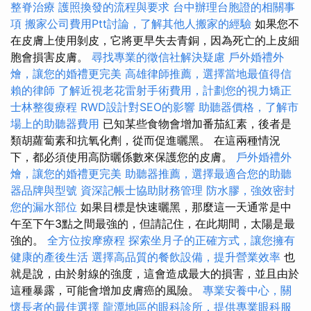
整脊治療
護照換發的流程與要求
台中辦理台胞證的相關事
項
搬家公司費用Ptt討論，了解其他人搬家的經驗
如果您不
在皮膚上使用剝皮，它將更早失去青銅，因為死亡的上皮細
胞會損害皮膚。
尋找專業的徵信社解決疑慮
戶外婚禮外
燴，讓您的婚禮更完美
高雄律師推薦，選擇當地最值得信
賴的律師
了解近視老花雷射手術費用，計劃您的視力矯正
士林整復療程
RWD設計對SEO的影響
助聽器價格，了解市
場上的助聽器費用
已知某些食物會增加番茄紅素，後者是
類胡蘿蔔素和抗氧化劑，從而促進曬黑。 在這兩種情況
下，都必須使用高防曬係數來保護您的皮膚。
戶外婚禮外
燴，讓您的婚禮更完美
助聽器推薦，選擇最適合您的助聽
器品牌與型號
資深記帳士協助財務管理
防水膠，強效密封
您的漏水部位
如果目標是快速曬黑，那麼這一天通常是中
午至下午3點之間最強的，但請記住，在此期間，太陽是最
強的。
全方位按摩療程
探索坐月子的正確方式，讓您擁有
健康的產後生活
選擇高品質的餐飲設備，提升營業效率
也
就是說，由於射線的強度，這會造成最大的損害，並且由於
這種暴露，可能會增加皮膚癌的風險。
專業安養中心，關
懷長者的最佳選擇
龍潭地區的眼科診所，提供專業眼科服