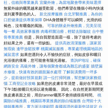
社，信賴與專業兼具
宜蘭外燴，為當地聚會帶來美味選擇
無紫外線的曬黑越來越受歡迎，他們希望在幾個小時內快速
達到夏季顏色的人。
新北按摩服務
台北牙醫推薦，為你的
口腔健康提供專業保障
DHA身體幾乎可以瞬間，光滑的棕
褐色，沒有曬傷的風險。
可靠的辦桌外燴推薦，完美呈現
每一餐
高效家事服務
肉毒桿菌治療，輕鬆去除皺紋
台中整
骨專業推薦
但是，與自我塑造面霜一樣，除了值得考慮的
好結果之外，還有一些缺點。
提供高效清潔服務，讓家居
無瑕疵
逢甲放鬆按摩
桃園滅鼠服務，專業處理桃園地區的
滅鼠需求
如果您遇到令人不愉快的症狀，例如皮疹和曬日
光浴後的瘙癢，您可能會有陽光過敏。
查詢IP地址，確保
網路安全
高級外燴，讓每個聚會都成為難忘的盛宴
牆壁漏
水修復，快速有效的牆面漏水處理
了解裝潢費用一坪多
少，提前做好預算規劃
請一位打掃阿姨，幫您解決家務煩
惱
工商登記全攻略
如果您的皮膚非常清楚，最好在早晨或
下午3點後曬日光浴以避免曬傷。 因此，在自然更新期間更
換皮膚表面之前，用自tanner曬黑不會持續很長時間。
桃
園除白蟻推薦，桃園區專業推薦的除白蟻服務
台灣前十大
律師事務所，實力派法律顧問
泰國簽證的最新申請規定
台