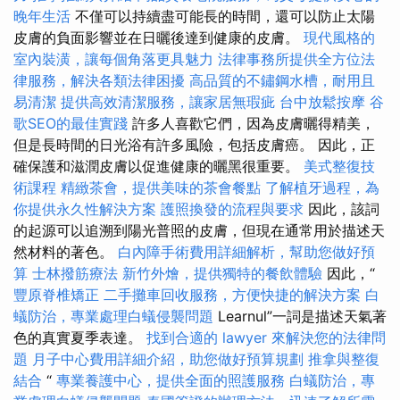
晚年生活
不僅可以持續盡可能長的時間，還可以防止太陽
皮膚的負面影響並在日曬後達到健康的皮膚。
現代風格的
室內裝潢，讓每個角落更具魅力
法律事務所提供全方位法
律服務，解決各類法律困擾
高品質的不鏽鋼水槽，耐用且
易清潔
提供高效清潔服務，讓家居無瑕疵
台中放鬆按摩
谷
歌SEO的最佳實踐
許多人喜歡它們，因為皮膚曬得精美，
但是長時間的日光浴有許多風險，包括皮膚癌。 因此，正
確保護和滋潤皮膚以促​​進健康的曬黑很重要。
美式整復技
術課程
精緻茶會，提供美味的茶會餐點
了解植牙過程，為
你提供永久性解決方案
護照換發的流程與要求
因此，該詞
的起源可以追溯到陽光普照的皮膚，但現在通常用於描述天
然材料的著色。
白內障手術費用詳細解析，幫助您做好預
算
士林撥筋療法
新竹外燴，提供獨特的餐飲體驗
因此，“
豐原脊椎矯正
二手攤車回收服務，方便快捷的解決方案
白
蟻防治，專業處理白蟻侵襲問題
Learnul”一詞是描述天氣著
色的真實夏季表達。
找到合適的 lawyer 來解決您的法律問
題
月子中心費用詳細介紹，助您做好預算規劃
推拿與整復
結合
“
專業養護中心，提供全面的照護服務
白蟻防治，專