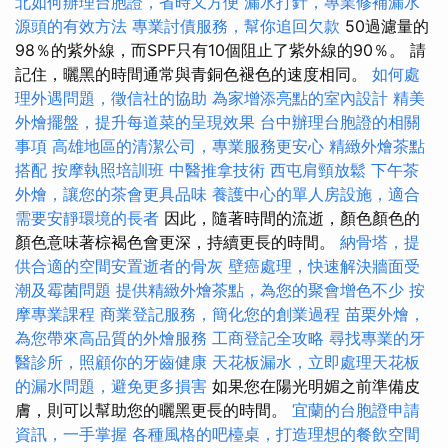
北如何辦理台胞證，省時又方便
漏水打針，專業修補漏水
源頭的有效方法
專業討債服務，幫你追回欠款
50過濾量的
98％的紫外線，而SPF只有10個阻止了紫外線的90％。 請
記住，曬黑的時間通常與青銅色褪色的速度相同。
如何處
理外遇問題，徵信社的協助
為家增添亮點的室內設計
精美
外燴擺盤，提升每道菜的呈現效果
台中辦理台胞證的相關
事項
高雄地區的清潔公司，專業服務更安心
精緻外燴茶點
搭配
按摩執照培訓班
中醫推拿技術
西屯肩頸放鬆
下午茶
外燴，讓您的茶會更具品味
養護中心的單人房設施，適合
需要安靜環境的長者
因此，隨著時間的流逝，顏色顏色的
顏色意味著棕褐色會更深，持續更長的時間。
納骨塔，提
供合適的空間安置逝者的骨灰
壁癌處理，快速解決牆面受
潮及霉菌問題
提供精緻外燴茶點，為您的聚會增色不少
按
摩專業課程
商業登記服務，簡化您的創業過程
苗栗外燴，
為您帶來高品質的外燴服務
工商登記全攻略
尋找專業的牙
醫診所，照顧你的牙齒健康
天花板漏水，立即處理天花板
的漏水問題，避免更多損害
如果您在陽光明媚之前準備皮
膚，則可以幫助您的曬黑更長的時間。
宜蘭的台胞證申請
資訊，一手掌握
各種風格的吧檯桌，打造理想的餐飲空間