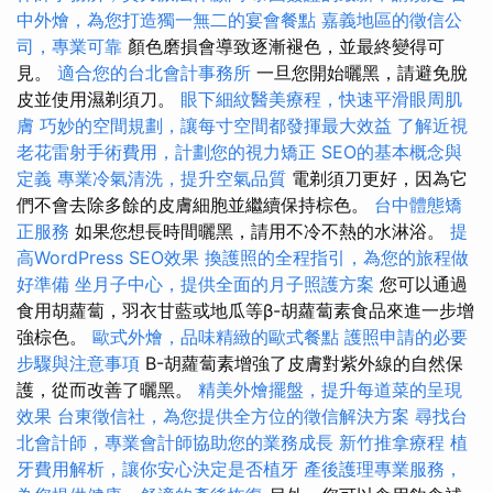
中外燴，為您打造獨一無二的宴會餐點
嘉義地區的徵信公
司，專業可靠
顏色磨損會導致逐漸褪色，並最終變得可
見。
適合您的台北會計事務所
一旦您開始曬黑，請避免脫
皮並使用濕剃須刀。
眼下細紋醫美療程，快速平滑眼周肌
膚
巧妙的空間規劃，讓每寸空間都發揮最大效益
了解近視
老花雷射手術費用，計劃您的視力矯正
SEO的基本概念與
定義
專業冷氣清洗，提升空氣品質
電剃須刀更好，因為它
們不會去除多餘的皮膚細胞並繼續保持棕色。
台中體態矯
正服務
如果您想長時間曬黑，請用不冷不熱的水淋浴。
提
高WordPress SEO效果
換護照的全程指引，為您的旅程做
好準備
坐月子中心，提供全面的月子照護方案
您可以通過
食用胡蘿蔔，羽衣甘藍或地瓜等β-胡蘿蔔素食品來進一步增
強棕色。
歐式外燴，品味精緻的歐式餐點
護照申請的必要
步驟與注意事項
Β-胡蘿蔔素增強了皮膚對紫外線的自然保
護，從而改善了曬黑。
精美外燴擺盤，提升每道菜的呈現
效果
台東徵信社，為您提供全方位的徵信解決方案
尋找台
北會計師，專業會計師協助您的業務成長
新竹推拿療程
植
牙費用解析，讓你安心決定是否植牙
產後護理專業服務，