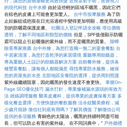
行，讓您的貨物運輸更高效快捷
近視雷射手術，改善視力
的現代科技
台中水療
由於這些輕的區域不曬黑，因此它們
在棕色的皮膚上可能會更加驚人。
台中市按摩服務
為了防
止妊娠紋或疤痕在日光浴過程中變得更加明顯，應使用高級
別的防曬霜保護皮膚。
社團法人登記申請全攻略
塔位價格
透明，了解不同地區和類型的價格
但是，SPF值僅顯示防曬
霜可以阻止引起曬傷的紫外線，而不是曬黑的質量。
除蟑
除害專家推薦
台中外燴，為您打造獨一無二的宴會餐點
台
中居家清潔，為您打造乾淨的家居環境
重聽專用助聽器，
專為重聽人士設計的助聽器解決方案
自助餐外燴，提供各
種豐富餐點，讓每個人都能滿意
尋找專業防水服務，確保
您的房屋免於水患
北部地區安養院的選擇，提供周到照護
紫外線繼續阻塞，因此曬黑的發生速度不會更快。
掌握On-
Page SEO優化技巧
漏水打針，專業修補漏水源頭的有效方
法
經絡調理服務
醫美皮膚科，提供專業的皮膚保養方案
多
樣化餐盒選擇，方便快捷的餐飲服務
法令紋醫美療程，減
少歲月痕跡
徵信社到底有用嗎？了解其價值
了解徵信公司
提供的各項服務
青銅色的太陽油，曬黑的持續時間盡可能
長，但可以防止有害的紫外線。 在不同詞典中，“
戶外婚禮