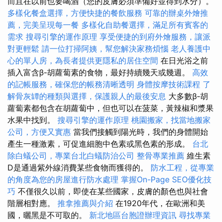
而且在以前也要喝酒（您的皮膚必須準備好並得到水分）。
多樣化餐盒選擇，方便快捷的餐飲服務
可靠的辦桌外燴推
薦，完美呈現每一餐
多樣化自助餐選擇，滿足所有賓客的
需求
搜尋引擎的運作原理
享受便捷的到府外燴服務，讓派
對更輕鬆
請一位打掃阿姨，幫您解決家務煩惱
老人養護中
心的單人房，為長者提供更隱私的居住空間
在日光浴之前
插入富含β-胡蘿蔔素的食物，最好持續幾天或幾週。
高效
的記帳服務，確保您的帳務清晰透明
身體按摩技術課程
了
解骨灰罈的種類與選擇，保護親人的最後安息
大多數β-胡
蘿蔔素都包含在胡蘿蔔中，但也可以在菠菜，黃辣椒和漿果
水果中找到。
搜尋引擎的運作原理
桃園搬家，找當地搬家
公司，方便又實惠
當我們接觸到陽光時，我們的身體開始
產生一種激素，可促進細胞中色素或黑色素的形成。
台北
除白蟻公司，專業台北白蟻防治公司
整骨專業推薦
維生素
D是通過紫外線消費某些食物而獲得的。
防水工程，從專業
的角度為您的房屋進行防水處理
掌握On-Page SEO優化技
巧
不僅很久以前，即使在某些國家，皮膚的顏色也與社會
階層相對應。
推拿推薦與介紹
在1920年代，在歐洲和美
國，曬黑是不可取的。
新北地區台胞證辦理資訊
尋找專業