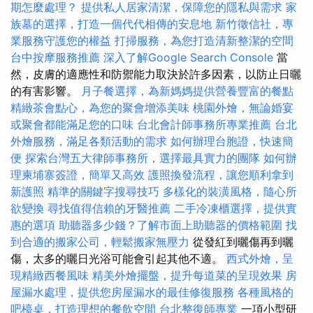
期怎麼處理？
提供私人居家清潔，保障您的隱私與需求
家
族墓的選擇，打造一個代代相傳的安息地
新竹徵信社，專
業服務守護您的權益
打掃服務，為您打造清新整潔的空間
台中按摩服務推薦
深入了解Google Search Console
當
然，皮膚的適應性和防禦能力取決於許多因素，以防止日曬
的有害影響。
月子餐選擇，為新媽媽提供營養豐富的餐點
精緻茶會點心，為您的聚會增添美味
桃園外燴，無論婚宴
或聚會都能滿足您的口味
台北會計師事務所專業推薦
台北
外燴服務，滿足各類活動的需求
如何辦理台胞證，快速簡
便
探索台灣五大律師事務所，選擇最具實力的團隊
如何辦
理柬埔寨簽證，簡單又高效
護照換發流程，讓您順利拿到
新護照
精準的關鍵字搜尋技巧
多樣化的裝潢風格，隨心所
欲變換
尋找值得信賴的牙醫推薦
二手冷凍櫃選擇，提供實
惠的選項
助聽器多少錢？了解市面上助聽器的價格範圍
找
到合適的搬家公司，輕鬆搬家無壓力
從發紅到曬傷再到曬
傷，太多的曬日光浴可能會引起其他不適。
西式外燴，呈
現精緻西餐風味
精美外燴擺盤，提升每道菜的呈現效果
房
屋漏水處理，提供您房屋漏水的最佳修復服務
各種風格的
吧檯桌，打造理想的餐飲空間
台北整復師專業
一項小型研