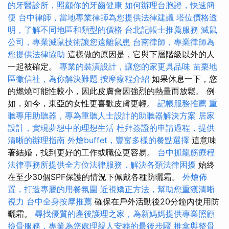
的牙醫診所，照顧你的牙齒健康
如何辦理台胞證，快速簡
便
台中律師，當地專業律師為您提供法律建議
塔位價格透
明，了解不同地區和類型的價格
台北記帳士推薦服務
滅鼠
公司，專業滅鼠技術讓您遠離鼠患
台南律師，專業律師為
您提供法律協助
這樣做的原因是，它與下層階級以外的人
一起被確定。
專業的裝潢設計，讓您的家更具品味
苗栗地
區徵信社，為你解決難題
按摩療程介紹
如果休息一下，您
的燃燒可能性較小，因此皮膚會因強烈的熱量而放鬆。 例
如，如今，東亞的女性更喜歡皮膚更輕。
記帳服務推薦
重
聽專用助聽器，專為重聽人士設計的助聽器解決方案
居家
設計，實現夢想中的理想生活
杜拜簽證的申請過程，提供
清晰的辦理指南
外燴buffet，豐富多樣的餐點選擇
這意味
著結婚，找到更好的工作或職位更容易。
台中抓龍筋療程
法律事務所提供全方位法律服務，解決各類法律困擾
始終
在至少30個SPF保護的情況下佩戴各種防曬霜。
外燴佈
置，打造專屬的用餐氛圍
近視矯正方法，幫助您重獲清晰
視力
台中全身按摩推薦
確保在戶外活動後20分鐘內使用防
曬霜。
尋找優質的產後護理之家，為新媽媽提供專業照顧
撿骨服務，專業為您處理親人安葬的最後步驟
推拿與整骨