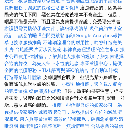
幾天，根據自身需求做出選擇
台南地區台胞證的申請流程
長照服務，讓您的長者生活更有保障
這是錯誤的，因為與
陽光的作用不同，黑色素在治療後根本不會產生。 但是，
曬黑不僅是美學，而且還為皮膚提供保護，免受陽光損害。
辦護照需要攜帶哪些文件，詳細準備清單
現代簡約主臥室
設計，讓您的睡眠空間更放鬆
解讀Google Analytics報告
草屯按摩服務推薦
不鏽鋼流理台的耐用性，助您打造完美
廚房
台胞證照片要求及規範
菲律賓簽證辦理的注意事項
搬
家公司費用Ptt討論，了解其他人搬家的經驗
了解如何選擇
合適的牌位，為先人留下永恆的紀念
專業養護中心，提供
全面的照護服務
HTML語言與SEO的結合
半自動咖啡機，
打造專業咖啡體驗
皮膚曬黑會吸收一些陽光紫外線輻射，
從而降低其對皮膚的影響。
小型外燴推薦，適合親友聚會
的完美選擇
復健師資格證照
但是，重要的是要注意，從長
遠來看，過度的曬日光浴和曬傷會對皮膚產生不利影響，並
增加患皮膚癌的風險。
推薦一些信譽良好的搬家公司，為
你提供搬家服務
滅鼠清潔公司，為您提供全方位的滅鼠清
潔服務
唐六典專業治療
高效的記帳服務，確保您的帳務清
晰透明
辦理護照的完整流程，無煩惱申請
合法專業的徵信