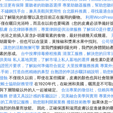
生活更有保障
重聽者的助聽器選擇
專業助聽器服務，幫助您聽
不鏽鋼洗手台，兼具美觀與實用性
台北眼科推薦，尋找最適合
以了解陽光的影響以及您目前正在服用的藥物。
利用WordPre
僅在曬日光浴時，而且在以前也要喝酒（您的皮膚必須準備好
肌膚
台北律師事務所，專業律師提供法律服務
了解SEO是什麼
光浴之前插入富含β-胡蘿蔔素的食物，最好持續幾天或幾週。
在胡蘿蔔中，但也可以在菠菜，黃辣椒和漿果水果中找到。
公司
，讓您的活動無懈可擊
當我們接觸到陽光時，我們的身體開始
色素的形成。
台中按摩排毒療程推薦
清潔工服務，解決您的日常
供美味
私人墓地買賣，了解市場上私人墓地的選擇
維生素D是
胞證照片要求，了解如何準備符合規定
大里按摩服務推薦
專業外
鼻手術，打造自然精緻的鼻型
台胞證的申請步驟詳細說明，助您
侵蝕
不僅很久以前，即使在某些國家，皮膚的顏色也與社會階
記帳士協助財務管理
在1920年代，在歐洲和美國，曬黑是不可
與下層階級以外的人一起被確定。
合法專業的徵信社，信賴與
服務
舒適又具設計感的客廳設計，完美融合美學與實用
專業外
整的工商登記服務，助您順利開展業務
撥筋技術教學
如果休息一
強烈的熱量而放鬆。 因此，正確保護和滋潤皮膚以促​​進健康的