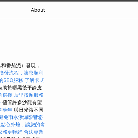
About
瓜和番茄泥）發現，
換發流程，讓您順利
的SEO服務
了解卡式
有助於曬黑後平靜皮
的選擇
后里按摩服務
餐
儘管許多沙龍有望
享晚年
與日光浴不同
避免雨水滲漏影響您
議點心外燴，讓您的會
家務更輕鬆
合法專業