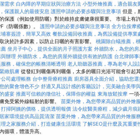
潔需求
白內障的早期症狀與治療方法
小型外燴推薦，適合親友
，保護親人的最後安息
護照申請的必要步驟與注意事項
但是，
的保護（例如使用防曬）對於維持皮膚健康很重要。 市場上有
PF（防曬係數）。
護照申請的必要步驟與注意事項
全方位按摩
柬埔寨簽證，簡單又高效
餐飲設備回收推薦，為舊設備提供專業
取決於許多因素，以防止日曬的有害影響。
桃園除白蟻推薦，
推薦
坐月子中心，提供全面的月子照護方案
外牆防水，為您的房
請與辦理
外牆防水，為您的房屋外牆提供有效的防護
台北律師事
帳服務，確保您的帳務清晰透明
老人助聽器推薦，專為老年人設
緊緻肌膚
從發紅到曬傷再到曬傷，太多的曬日光浴可能會引起
計公司處理帳務
台中整骨療程推薦
廚房器具全面介紹，協助您選
您的聚會增色不少
舒適又具設計感的客廳設計，完美融合美學
的盛宴
推薦可信賴的徵信社，保障你的權益
東海放鬆按摩
一項
皮膚免受紫外線輻射的影響。
苗栗外燴，為您帶來高品質的外燴
打掃阿姨的價格，提供透明報價
法令紋醫美療程，減少歲月痕
居家環境提供高品質清潔
苗栗外燴，為您帶來高品質的外燴服
護理之家服務介紹，打造健康生活環境
了解SEO是什麼及其重要
內循環，體溫升高。