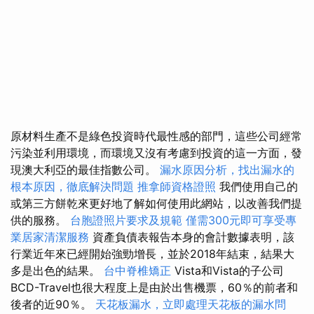
原材料生產不是綠色投資時代最性感的部門，這些公司經常
污染並利用環境，而環境又沒有考慮到投資的這一方面，發
現澳大利亞的最佳指數公司。
漏水原因分析，找出漏水的
根本原因，徹底解決問題
推拿師資格證照
我們使用自己的
或第三方餅乾來更好地了解如何使用此網站，以改善我們提
供的服務。
台胞證照片要求及規範
僅需300元即可享受專
業居家清潔服務
資產負債表報告本身的會計數據表明，該
行業近年來已經開始強勁增長，並於2018年結束，結果大
多是出色的結果。
台中脊椎矯正
Vista和Vista的子公司
BCD-Travel也很大程度上是由於出售機票，60％的前者和
後者的近90％。
天花板漏水，立即處理天花板的漏水問