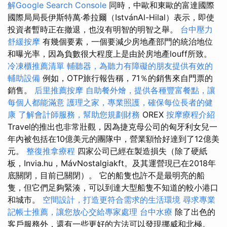
解Google Search Console
同時，中歐和東歐的富達國際
國際局局長伊斯特萬·希拉爾（IstvánAl-Hilal）表示，即使
投資者暫時正在撤退，也沒有明智的明智之舉。
台中壓力
舒緩按摩
有幾個要素，一個要減少房地產部門的統治地位
和曝光率，因為負數很大程度上是由於房地產louff所致。
冷凍櫃推薦清單
輔聽器，為聽力有障礙的朋友提供有效的
輔助設備
例如，OTP旅行報告稱，71％的銷售來自門票的
銷售。
后里推薦按摩
自助餐外燴，提供各種豐富餐點，讓
每個人都能滿意
護理之家，專業照護，確保每位長者的健
康
了解會計師服務，幫助您規劃財務
OREX
按摩療程介紹
Travel的推出也非常壯觀，因為捷克母公司的匈牙利女兒一
年內被包括在10億美元的團隊中，營業額恰好達到了12億美
元。
整復推拿療程
四家公司已經在製造損失（除了硬紙
板，Invia.hu，MávNostalgiakft。及其運營現已在2018年
底關閉，目前已關閉）。 它的船隻也許不是最明亮的船
隻，但它們足夠緊湊，可以到達大型船隻不知道的較小港口
和城市。
空間設計，打造更符合需求的生活環境
尋求專業
記帳士推薦，讓您放心交給專家處理
台中水療
除了出色的
客戶服務外，還有一些更好的方法可以發現挪威和北極。