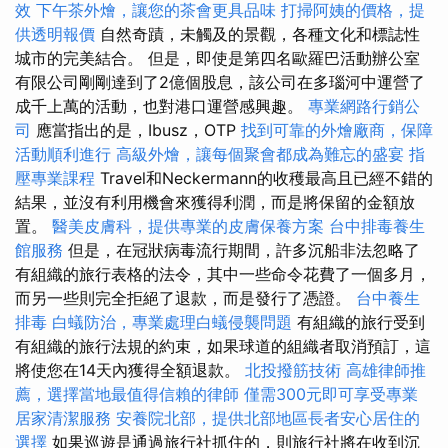
效
下午茶外燴，讓您的茶會更具品味
打掃阿姨的價格，提
供透明報價
自然奇蹟，未觸及的景觀，各種文化和標誌性
城市的完美結合。 但是，即使是第四名歐羅巴活動辦公室
有限公司剛剛達到了2億個股息，該公司在多瑙河中運營了
成千上萬的活動，也對港口運營感興趣。
專業網路行銷公
司
應當指出的是，Ibusz，OTP
找到可靠的外燴廠商，保障
活動順利進行
高級外燴，讓每個聚會都成為難忘的盛宴
指
壓專業課程
Travel和Neckermann的收穫最高且已經不錯的
結果，並沒有利用機會來獲得利潤，而是將保留的金額放
置。
醫美皮膚科，提供專業的皮膚保養方案
台中排毒養生
館服務
但是，在冠狀病毒流行期間，許多沉船非法忽略了
有組織的旅行表格的法令，其中一些命令花費了一個多月，
而另一些則完全拒絕了退款，而是發行了憑證。
台中養生
排毒
白蟻防治，專業處理白蟻侵襲問題
有組織的旅行受到
有組織的旅行法規的約束，如果球道的組織者取消預訂，這
將使您在14天內獲得全額退款。
北投撥筋技術
高雄律師推
薦，選擇當地最值得信賴的律師
僅需300元即可享受專業
居家清潔服務
安養院北部，提供北部地區長者安心居住的
選擇
如果巡遊是通過旅行社抓住的，則旅行社將在收到沉