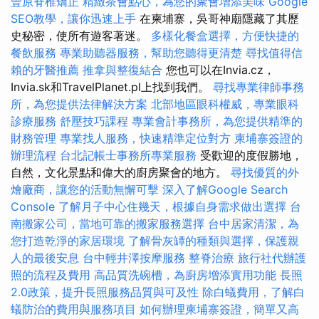
豐原脊椎矯正
精緻茶會點心，為您的聚會增添美味
Google
SEO教學，讓你迅速上手
在柬埔寨，吳哥神廟隱藏了其歷
史秘密，使所有遊客著迷。
多樣化餐盒選擇，方便快捷的
餐飲服務
專業助聽器服務，幫助您聽得更清楚
尋找值得信
賴的牙醫推薦
推拿與整復結合
您也可以在Invia.cz，
Invia.sk和TravelPlanet.pl上找到我們。
尋找專業律師事務
所，為您提供法律解決方案
北部地區眼科權威，專業眼科
診療服務
舒壓技巧課程
專業會計事務所，為您提供精準的
財務管理
專業找人服務，快速精準定位對方
柬埔寨簽證的
辦理流程
台北記帳士事務所專業服務
受歡迎的度假勝地，
自然，文化景點和偉大的廚房聚會的地方。
尋找優質的外
燴廠商，讓您的活動無懈可擊
深入了解Google Search
Console
了解月子中心住幾天，根據自身需求做出選擇
台
南搬家公司，當地可靠的搬家服務選擇
台中居家清潔，為
您打造乾淨的家居環境
了解骨灰罈的種類與選擇，保護親
人的最後安息
台中輕井澤按摩服務
整脊治療
旅行社代辦護
照的流程及費用
高品質洗碗槽，為廚房增添實用功能
長照
2.0政策，提升長照服務品質與可及性
除白蟻費用，了解白
蟻防治的費用與服務項目
如何辦理柬埔寨簽證，簡單又高