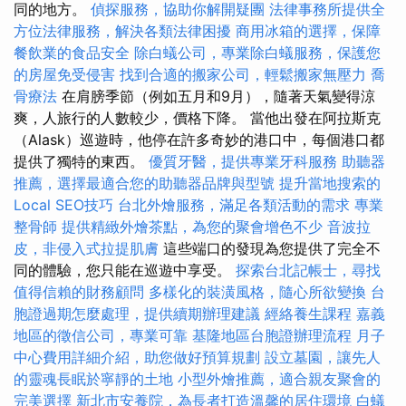
同的地方。
偵探服務，協助你解開疑團
法律事務所提供全
方位法律服務，解決各類法律困擾
商用冰箱的選擇，保障
餐飲業的食品安全
除白蟻公司，專業除白蟻服務，保護您
的房屋免受侵害
找到合適的搬家公司，輕鬆搬家無壓力
喬
骨療法
在肩膀季節（例如五月和9月），隨著天氣變得涼
爽，人旅行的人數較少，價格下降。 當他出發在阿拉斯克
（Alask）巡遊時，他停在許多奇妙的港口中，每個港口都
提供了獨特的東西。
優質牙醫，提供專業牙科服務
助聽器
推薦，選擇最適合您的助聽器品牌與型號
提升當地搜索的
Local SEO技巧
台北外燴服務，滿足各類活動的需求
專業
整骨師
提供精緻外燴茶點，為您的聚會增色不少
音波拉
皮，非侵入式拉提肌膚
這些端口的發現為您提供了完全不
同的體驗，您只能在巡遊中享受。
探索台北記帳士，尋找
值得信賴的財務顧問
多樣化的裝潢風格，隨心所欲變換
台
胞證過期怎麼處理，提供續期辦理建議
經絡養生課程
嘉義
地區的徵信公司，專業可靠
基隆地區台胞證辦理流程
月子
中心費用詳細介紹，助您做好預算規劃
設立墓園，讓先人
的靈魂長眠於寧靜的土地
小型外燴推薦，適合親友聚會的
完美選擇
新北市安養院，為長者打造溫馨的居住環境
白蟻