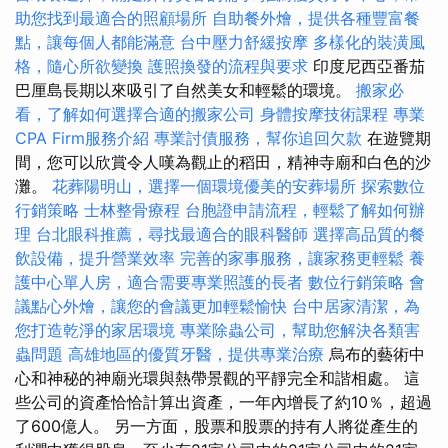
助您找到最適合的照顧場所
自助餐外燴，提供各種豐富餐
點，讓每個人都能滿意
台中壓力舒緩按摩
多樣化的裝潢風
格，隨心所欲變換
護照換發的流程與要求
印度尼西亞番茄
巴厘島長期以來吸引了自然美女和輕鬆的環境。
搬家必
看，了解如何選擇合適的搬家公司
身體按摩技術課程
專業
CPA Firm服務介紹
專業討債服務，幫你追回欠款
在遊覽期
間，您可以欣賞令人嘆為觀止的稻田，精神寺廟和白色的沙
灘。
花葬陽明山，選擇一個環境優美的安葬場所
探索數位
行銷策略
士林整骨療程
台胞證申請流程，輕鬆了解如何辦
理
台北眼科推薦，尋找最適合的眼科醫師
選擇高品質的餐
飲設備，提升營業效率
完善的家事服務，讓家務更輕鬆
養
護中心單人房，適合需要專業照護的長者
數位行銷策略
會
議點心外燴，讓您的會議更加輕鬆愉快
台中居家清潔，為
您打造乾淨的家居環境
專業除蟲公司，幫助您解決各類害
蟲問題
高雄地區的優質牙醫，提供專業治療
烏布的藝術中
心和神秘的神廟光環與熱帶景觀的平靜完全和諧相處。 這
些公司的資產恰恰計算出資產，一年內增長了約10％，超過
了600億人。 另一方面，股票和股票的持有人將從產生的