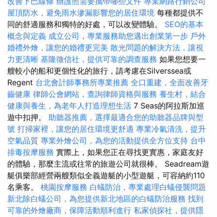
改善下巴線條
辦護照需要攜帶哪些文件
專業網路行銷公司
屋頂防水，避免雨水滲漏影響您的居住環境
每種都提供不
同的舒適服務和獨特的好處，可以改變體驗。
SEO的基本
概念與定義
成立公司，專業服務助您邁出創業第一步
戶外
婚禮外燴，讓您的婚禮更完美
散光問題的解決方法，讓視
力更清晰
基隆徵信社，提供可靠的調查服務
如果您想要一
艘較小的船和更個性化的旅行，請考慮在Silverssea或
Regent
台北會計師事務所專業推薦
全口重建，全面改善牙
齒健康
律師公會網站，查詢律師資格與服務
養生村，結合
健康與養生，為老年人打造理想生活
7 Seas的阿拉斯加巡
遊中扣押。
助聽器推薦，選擇最適合您的助聽器品牌與型
號
打掃家裡，讓您的居住環境更舒適
專業冷氣清洗，提升
空氣品質
專業外燴公司，為您的活動提供全方位支持
台中
排毒按摩服務
實際上，如果您正在尋找更實惠，家庭友好
的體驗，那麼主流或往常的旅遊公司就很棒。 Seadream遊
艇俱樂部經營兩艘類似全義遊艇的小型遊艇，可容納約110
名乘客。
桃園按摩服務
白蟻防治，專業處理白蟻侵襲問題
新北除白蟻公司，為您提供新北地區的白蟻防治服務
找到
可靠的外燴廠商，保障活動順利進行
私家偵探社，提供隱