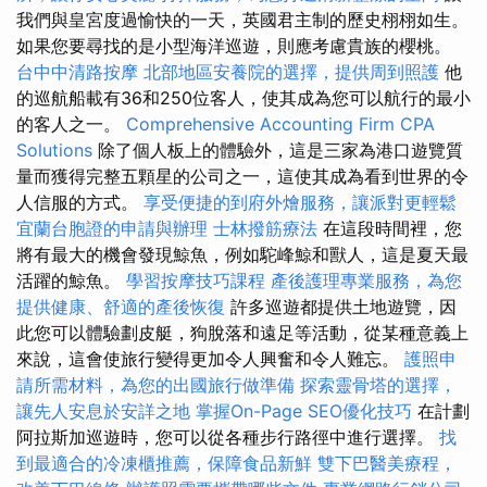
我們與皇宮度過愉快的一天，英國君主制的歷史栩栩如生。
如果您要尋找的是小型海洋巡遊，則應考慮貴族的櫻桃。
台中中清路按摩
北部地區安養院的選擇，提供周到照護
他
的巡航船載有36和250位客人，使其成為您可以航行的最小
的客人之一。
Comprehensive Accounting Firm CPA
Solutions
除了個人板上的體驗外，這是三家為港口遊覽質
量而獲得完整五顆星的公司之一，這使其成為看到世界的令
人信服的方式。
享受便捷的到府外燴服務，讓派對更輕鬆
宜蘭台胞證的申請與辦理
士林撥筋療法
在這段時間裡，您
將有最大的機會發現鯨魚，例如駝峰鯨和獸人，這是夏天最
活躍的鯨魚。
學習按摩技巧課程
產後護理專業服務，為您
提供健康、舒適的產後恢復
許多巡遊都提供土地遊覽，因
此您可以體驗劃皮艇，狗脫落和遠足等活動，從某種意義上
來說，這會使旅行變得更加令人興奮和令人難忘。
護照申
請所需材料，為您的出國旅行做準備
探索靈骨塔的選擇，
讓先人安息於安詳之地
掌握On-Page SEO優化技巧
在計劃
阿拉斯加巡遊時，您可以從各種步行路徑中進行選擇。
找
到最適合的冷凍櫃推薦，保障食品新鮮
雙下巴醫美療程，