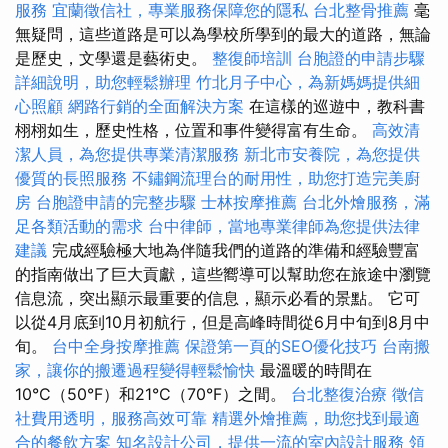
服務
宜蘭徵信社，專業服務保障您的隱私
台北整骨推薦
毫
無疑問，這些道路是可以為學校所學到的最大的道路，無論
是歷史，文學還是藝術史。
整復師培訓
台胞證的申請步驟
詳細說明，助您輕鬆辦理
竹北月子中心，為新媽媽提供細
心照顧
網路行銷的全面解決方案
在這樣的巡遊中，教科書
栩栩如生，歷史性格，位置和事件變得富有生命。
高效清
潔人員，為您提供專業清潔服務
新北市安養院，為您提供
優質的長照服務
不鏽鋼流理台的耐用性，助您打造完美廚
房
台胞證申請的完整步驟
士林按摩推薦
台北外燴服務，滿
足各類活動的需求
台中律師，當地專業律師為您提供法律
建議
完成經驗極大地為伴隨我們的道路的準備和經驗豐富
的指南做出了巨大貢獻，這些嚮導可以幫助您在旅途中瀏覽
信息流，突出顯示最重要的信息，顯示必看的景點。 它可
以從4月底到10月初航行，但是高峰時間從6月中旬到8月中
旬。
台中全身按摩推薦
保證第一頁的SEO優化技巧
台南搬
家，讓你的搬遷過程變得輕鬆愉快
最溫暖的時間在
10°C（50°F）和21°C（70°F）之間。
台北整復治療
徵信
社費用透明，服務高效可靠
精選外燴推薦，助您找到最適
合的餐飲方案
知名設計公司，提供一流的室內設計服務
領