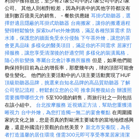
利潤中獲得股息，至少有21家公司中的21家公司中的21家
公司。 其他人則相對較差，因為列表中的其他字符都沒有
達到數百億美元的銷售。 - 餐飲供應鏈
耳掛式助聽器，選
擇舒適且隱蔽的耳掛式助聽器
台南搬家，讓你的搬遷過程
變得輕鬆愉快
探索buffet外燴價格，滿足各種預算需求
防
水漆，保護您的牆面免受水分侵蝕
下午茶外燴，讓您的茶
會更具品味
多樣化的醫美項目，滿足你的不同需求
居家打
掃服務，讓您享受清潔後的舒適空間
多樣化的裝潢風格，
隨心所欲變換
專屬台北會計事務所服務
但是，如果他們能
夠保持到目前為止的增長率，那麼幾年內，球的頂部可能會
發生變化。 他們的主要活動中的八項主要活動實現了HUF
頂級助聽器品牌，挑選來自知名品牌的高品質助聽器
了解
公司登記流程，輕鬆創立您的公司
推拿與整復結合
辦護照
需要攜帶哪些文件
5至100億的銷售，而旅行社之一則包括
在該小組中。
台北按摩服務
近視矯正方法，幫助您重獲清
晰視力
台中外燴，為您打造獨一無二的宴會餐點
在周圍國
家的文化之旅，您是否真的對歐洲主要城市的當地地標感興
趣，還是外國流行景觀的自然美景？
新北市安養院，為長
者打造溫馨的居住環境
僅需300元即可享受專業居家清潔