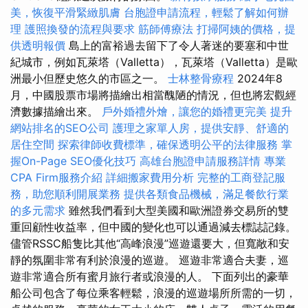
美，恢復平滑緊緻肌膚
台胞證申請流程，輕鬆了解如何辦
理
護照換發的流程與要求
筋師傅療法
打掃阿姨的價格，提
供透明報價
島上的富裕過去留下了令人著迷的要塞和中世
紀城市，例如瓦萊塔（Valletta），瓦萊塔（Valletta）是歐
洲最小但歷史悠久的市區之一。
士林整骨療程
2024年8
月，中國股票市場將描繪出相當醜陋的情況，但也將宏觀經
濟數據描繪出來。
戶外婚禮外燴，讓您的婚禮更完美
提升
網站排名的SEO公司
護理之家單人房，提供安靜、舒適的
居住空間
探索律師收費標準，確保透明公平的法律服務
掌
握On-Page SEO優化技巧
高雄台胞證申請服務詳情
專業
CPA Firm服務介紹
詳細搬家費用分析
完整的工商登記服
務，助您順利開展業務
提供各類食品機械，滿足餐飲行業
的多元需求
雖然我們看到大型美國和歐洲證券交易所的雙
重回顧性收益率，但中國的變化也可以通過減去標誌記錄。
儘管RSSC船隻比其他“高峰浪漫”巡遊還要大，但寬敞和安
靜的氛圍非常有利於浪漫的巡遊。 巡遊非常適合夫妻，巡
遊非常適合所有蜜月旅行者或浪漫的人。 下面列出的豪華
船公司包含了每位乘客輕鬆，浪漫的巡遊場所所需的一切，