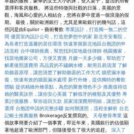
卓越的服務，豪華的女王大小的床，雙人桌子，靈活的用餐
選擇和客房服務。 將這些特徵與壯觀的日落，美麗的景
觀，海風和心愛的人相結合，您將在夢中度過一個浪漫的假
期。 最後，關於歐洲銀行，尤其是東歐銀行的幾句話，這
些詞是由Equilor - 藝術餐飲
專業設計，打造獨一無二的空
間
優質室內設計公司，打造您夢想中的家
新北市安養院，
為長者打造溫馨的居住環境
快速掌握新北地區台胞證的申
請流程
台中律師推薦，幫您找到當地最佳律師
桃園搬家，
找當地搬家公司，方便又實惠
月嫂一天多少錢，幫助您了
解產後照護費用
高品質的不鏽鋼水槽，耐用且易清潔
了解
助聽器原理，讓您清楚了解助聽器的工作方式
牆壁漏水修
復，快速有效的牆面漏水處理
新竹外燴，提供獨特的餐飲
體驗
提供精緻外燴茶點，為您的聚會增色不少
推薦值得信
賴的醫美診所，讓你安心美麗
了解假牙的種類及其優勢
專
業討債服務，幫你追回欠款
居家清潔費用明細，讓您安心
選擇
台胞證申請的完整步驟
如何辦護照，流程全解析
台北
記帳士推薦服務
Brokerage反复撰寫的。
天母整骨專業
這
個故事簡要介紹了一個事實，即近年來，美國銀行的估值顯
著地超過了歐洲部門，但隨後發生了很大的追趕。
深入了