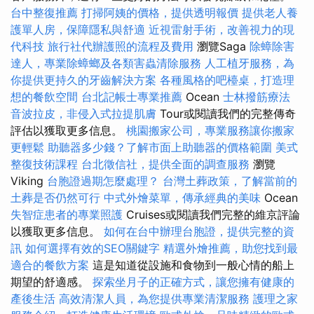
台中整復推薦
打掃阿姨的價格，提供透明報價
提供老人養
護單人房，保障隱私與舒適
近視雷射手術，改善視力的現
代科技
旅行社代辦護照的流程及費用
瀏覽Saga
除蟑除害
達人，專業除蟑螂及各類害蟲清除服務
人工植牙服務，為
你提供更持久的牙齒解決方案
各種風格的吧檯桌，打造理
想的餐飲空間
台北記帳士專業推薦
Ocean
士林撥筋療法
音波拉皮，非侵入式拉提肌膚
Tour或閱讀我們的完整傳奇
評估以獲取更多信息。
桃園搬家公司，專業服務讓你搬家
更輕鬆
助聽器多少錢？了解市面上助聽器的價格範圍
美式
整復技術課程
台北徵信社，提供全面的調查服務
瀏覽
Viking
台胞證過期怎麼處理？
台灣土葬政策，了解當前的
土葬是否仍然可行
中式外燴菜單，傳承經典的美味
Ocean
失智症患者的專業照護
Cruises或閱讀我們完整的維京評論
以獲取更多信息。
如何在台中辦理台胞證，提供完整的資
訊
如何選擇有效的SEO關鍵字
精選外燴推薦，助您找到最
適合的餐飲方案
這是知道從設施和食物到一般心情的船上
期望的舒適感。
探索坐月子的正確方式，讓您擁有健康的
產後生活
高效清潔人員，為您提供專業清潔服務
護理之家