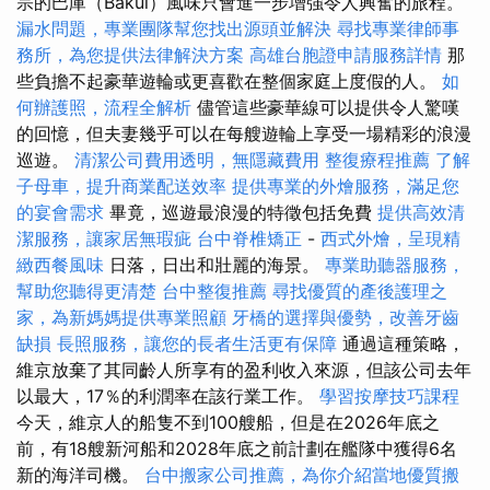
宗的巴庫（Bakui）風味只會進一步增強令人興奮的旅程。
漏水問題，專業團隊幫您找出源頭並解決
尋找專業律師事
務所，為您提供法律解決方案
高雄台胞證申請服務詳情
那
些負擔不起豪華遊輪或更喜歡在整個家庭上度假的人。
如
何辦護照，流程全解析
儘管這些豪華線可以提供令人驚嘆
的回憶，但夫妻幾乎可以在每艘遊輪上享受一場精彩的浪漫
巡遊。
清潔公司費用透明，無隱藏費用
整復療程推薦
了解
子母車，提升商業配送效率
提供專業的外燴服務，滿足您
的宴會需求
畢竟，巡遊最浪漫的特徵包括免費
提供高效清
潔服務，讓家居無瑕疵
台中脊椎矯正
-
西式外燴，呈現精
緻西餐風味
日落，日出和壯麗的海景。
專業助聽器服務，
幫助您聽得更清楚
台中整復推薦
尋找優質的產後護理之
家，為新媽媽提供專業照顧
牙橋的選擇與優勢，改善牙齒
缺損
長照服務，讓您的長者生活更有保障
通過這種策略，
維京放棄了其同齡人所享有的盈利收入來源，但該公司去年
以最大，17％的利潤率在該行業工作。
學習按摩技巧課程
今天，維京人的船隻不到100艘船，但是在2026年底之
前，有18艘新河船和2028年底之前計劃在艦隊中獲得6名
新的海洋司機。
台中搬家公司推薦，為你介紹當地優質搬