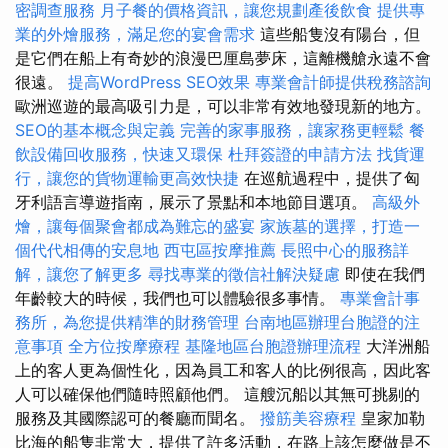
密調查服務
月子餐的價格資訊，讓您規劃產後飲食
提供專
業的外燴服務，滿足您的宴會需求
這些船隻沒有陽台，但
是它們在船上有奇妙的浪漫巴厘島夢床，這離機艙永遠不會
很遠。
提高WordPress SEO效果
專業會計師提供稅務諮詢
歐洲巡遊的最高吸引力是，可以非常有效地發現新的地方。
SEO的基本概念與定義
完善的家事服務，讓家務更輕鬆
餐
飲設備回收服務，快速又環保
杜拜簽證的申請方法
找貨運
行，讓您的貨物運輸更高效快捷
在巡航過程中，提供了匈
牙利語言導遊指南，展示了景點和本地節目選項。
高級外
燴，讓每個聚會都成為難忘的盛宴
家族墓的選擇，打造一
個代代相傳的安息地
西屯區按摩推薦
長照中心的服務詳
解，讓您了解更多
尋找專業的徵信社解決疑慮
即使在我們
年齡較大的時候，我們也可以體驗很多事情。
專業會計事
務所，為您提供精準的財務管理
台南地區辦理台胞證的注
意事項
全方位按摩療程
基隆地區台胞證辦理流程
大洋洲船
上的客人更為個性化，因為員工和客人的比例很高，因此客
人可以確保他們隨時照顧他們。 這艘沉船以其無可挑剔的
服務及其國際認可的餐廳而聞名。
撥筋美容療程
皇家加勒
比海的船隻非常大，提供了許多活動，在路上該怎麼做是不