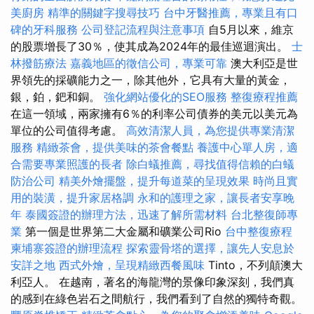
美廚房
精準的關鍵字搜尋技巧
台中牙醫推薦，專業且有口
碑的牙科服務
公司登記流程與注意事項
自5月以來，維京
的股票增長了30％，使其成為2024年的最佳巡迴演出。
士
林撥筋療法
嘉義地區的徵信公司，專業可靠
澳大利亞是世
界領先的採礦能力之一，除其他外，它具有大量的黃金，
銀，鉑，鈀和銅。
強化網站優化的SEO服務
整復療程推薦
在這一領域，兩家擁有6％的利率公司債券的美元以美元為
單位的公司值得考慮。
高效清潔人員，為您提供專業清潔
服務
精緻茶會，提供美味的茶會餐點
養護中心單人房，適
合需要專業照護的長者
除白蟻推薦，尋找值得信賴的白蟻
防治公司
精美外燴擺盤，提升每道菜的呈現效果
時尚且實
用的裝潢，提升家居格調
永和的護理之家，讓長者安享晚
年
泰國簽證的辦理方法，迅速了解所需材料
台北整復師專
業
第一個是世界第二大金屬和礦業公司Rio
台中整復療程
柬埔寨簽證的辦理流程
探索靈骨塔的選擇，讓先人安息於
安詳之地
西式外燴，呈現精緻西餐風味
Tinto，不列顛澳大
利亞人。 在越南，著名的海龍灣的景像印象深刻，我們真
的感到在綠色岩石之間航行，我們看到了自然的獨特奇觀。