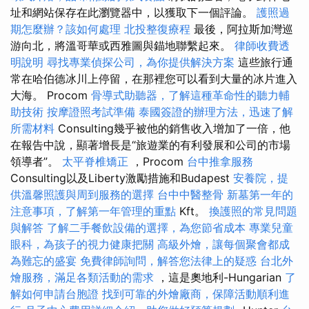
址和網站保存在此瀏覽器中，以獲取下一個評論。
護照過
期怎麼辦？該如何處理
北投整復療程
最後，阿拉斯加灣巡
游向北，將溫哥華或西雅圖與錨地聯繫起來。
律師收費透
明說明
尋找專業偵探公司，為你提供解決方案
這些旅行通
常在哈伯德冰川上停留，在那裡您可以看到大量的冰片進入
大海。 Procom
骨導式助聽器，了解這種革命性的聽力輔
助技術
按摩證照考試準備
泰國簽證的辦理方法，迅速了解
所需材料
Consulting幾乎被他的銷售收入增加了一倍，他
在報告中說，顯著增長是“旅遊業的有利發展和公司的市場
領導者”。
太平脊椎矯正
，Procom
台中推拿服務
Consulting以及Liberty激勵措施和Budapest
安養院，提
供溫馨照護與周到服務的選擇
台中中醫整骨
新墓第一年的
注意事項，了解第一年管理的重點
Kft。
換護照的常見問題
與解答
了解二手餐飲設備的選擇，為您節省成本
專業兒童
眼科，為孩子的視力健康把關
高級外燴，讓每個聚會都成
為難忘的盛宴
免費律師詢問，解答您法律上的疑惑
台北外
燴服務，滿足各類活動的需求
，這是奧地利-Hungarian
了
解如何申請台胞證
找到可靠的外燴廠商，保障活動順利進