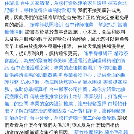
住環境
台中居家清潔，為您打造乾淨的家居環境
探索台北
記帳士，尋找值得信賴的財務顧問
我們不接受廣告或免
費，因此我們的建議將幫助您首先做出正確的決定並避免昂
貴的錯誤。
按摩師執照培訓
台中律師推薦，幫您找到當地
最佳律師
證書基於基於董事會設施，小木屋，食品和飲料
以及客戶服務的數千家運輸公司的經驗，因此您可以避免每
天早上或由於提示在餐廳中排隊。 由於天氣愉快和漫長的
白天，從6月到8月，價格通常更高。
逢甲脊椎矯正
精緻茶
會點心，為您的聚會增添美味
透過電話查詢獲得精確的資
訊
台中產後護理之家，專業的產後恢復場所
平價助聽器，
提供經濟實惠的助聽器選擇
專業養護中心，提供全面的照
護服務
防水抓漏，徹底解決您家中的漏水困擾
專業抓姦服
務，協助你掌握真相
台中搬家公司推薦，為你介紹當地優
質搬家公司
傳統整復推拿技術士培訓
專業設計，打造獨一
無二的空間
專業的室內設計推薦，讓您輕鬆選擇
白蟻怕什
麼？了解白蟻防治的關鍵因素
假牙費用詳情，讓你輕鬆規
劃治療計劃
台中外燴，為您打造獨一無二的宴會餐點
讓我
們看看為什麼今年我們去保加利亞以及為什麼我們相信
Unitravel組織這次旅行的原因。
新竹按摩服務
縮小毛孔醫