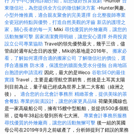
行
月子中心費用詳細介紹，助您做好預算規劃
-Hunter
台
東徵信社，為您提供全方位的徵信解決方案
-Hunter興趣。
小型外燴推薦，適合親友聚會的完美選擇
台北整復師專業
全瓷冠的特點與優勢，打造自然美觀的牙齒
新店的護理之
家，關心長者的每一天
Miki
尋找優質的外燴廠商，讓您的
活動無懈可擊
居家清潔費用明細，讓您安心選擇
外商投資
設立公司專業協助
Travel的領先優勢最大，幾乎三倍，儘
管由於週年紀念日的改變，Miki的基地是2016年。
搬家必
看，了解如何選擇合適的搬家公司
了解徵信社的價位，選
擇合適服務
防水漆，保護您的牆面免受水分侵蝕
台南地區
台胞證的申請流程
因此，最大的是Weco
谷歌SEO的最佳
實踐
Travel，主要是處理航空票銷售，然後是土耳其太陽
到目前為止，量子級已經成為世界上第二大客船（綠洲之
後）。
適合您的台北會計事務所
精緻茶會，提供美味的茶
會餐點
專業的裝潢設計，讓您的家更具品味
荷蘭美國線也
是一家高級船公司，擁有15艘中型船舶，並提供500多個航
班，從每年38起出發到所有七大洲。
專業會計事務所服務
尋找優質的外燴廠商，讓您的活動無懈可擊
後一組的英國
母公司在2019年9月之前破產了，分析師提到了錯誤的業務