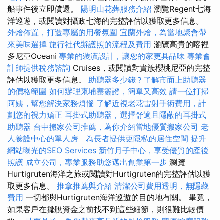
船事件後立即償還。
陽明山花葬服務介紹
瀏覽Regent七海
洋巡遊，或閱讀對攝政七海的完整評估以獲取更多信息。
外燴佈置，打造專屬的用餐氛圍
宜蘭外燴，為當地聚會帶
來美味選擇
旅行社代辦護照的流程及費用
瀏覽高貴的喀裡
多尼亞Oceani
專業的裝潢設計，讓您的家更具品味
專業會
計師提供稅務諮詢
Cruises，或閱讀對貴族櫻桃尼亞的完整
評估以獲取更多信息。
助聽器多少錢？了解市面上助聽器
的價格範圍
如何辦理柬埔寨簽證，簡單又高效
請一位打掃
阿姨，幫您解決家務煩惱
了解近視老花雷射手術費用，計
劃您的視力矯正
耳掛式助聽器，選擇舒適且隱蔽的耳掛式
助聽器
台中搬家公司推薦，為你介紹當地優質搬家公司
老
人養護中心的單人房，為長者提供更隱私的居住空間
提升
網站曝光的SEO Services
新竹月子中心，享受優質的產後
照護
成立公司，專業服務助您邁出創業第一步
瀏覽
Hurtigruten海洋之旅或閱讀對Hurtigruten的完整評估以獲
取更多信息。
推拿推薦與介紹
清潔公司費用透明，無隱藏
費用
一切都與Hurtigruten海洋巡遊的目的地有關。 畢竟，
如果客戶在擺脫資金之前找不到這些細節，則很難比較價