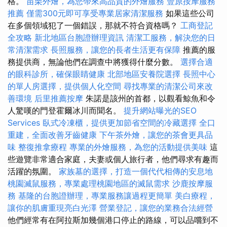
格。
苗栗外燴，為您帶來高品質的外燴服務
豐原按摩服務
推薦
僅需300元即可享受專業居家清潔服務
如果這些公司
在多個領域犯了一個錯誤，那就不符合資格嗎？
工商登記
全攻略
新北地區台胞證辦理資訊
清潔工服務，解決您的日
常清潔需求
長照服務，讓您的長者生活更有保障
推薦的服
務提供商，無論他們在調查中將獲得什麼分數。
選擇合適
的眼科診所，確保眼睛健康
北部地區安養院選擇
長照中心
的單人房選擇，提供個人化空間
尋找專業的清潔公司來改
善環境
后里推薦按摩
朱諾是該州的首都，以觀看鯨魚和令
人驚嘆的門登霍爾冰川而聞名。
提升網站曝光的SEO
Services
臥式冷凍櫃，提供更加節省空間的冷藏選擇
全口
重建，全面改善牙齒健康
下午茶外燴，讓您的茶會更具品
味
整復推拿療程
專業的外燴服務，為您的活動提供美味
這
些遊覽非常適合家庭，夫妻或個人旅行者，他們尋求有趣而
活躍的氛圍。
家族墓的選擇，打造一個代代相傳的安息地
桃園滅鼠服務，專業處理桃園地區的滅鼠需求
沙鹿按摩服
務
基隆的台胞證辦理，專業服務讓過程更簡單
美白療程，
讓你的肌膚重現亮白光澤
營業登記，讓您的業務合法經營
他們經常有在阿拉斯加幾個港口停止的路線，可以品嚐到不