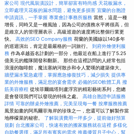
家公司
現代風裝潢設計，簡單卻富有時尚感
天花板漏水，
立即處理天花板的漏水問題，避免更多損害
宜蘭的台胞證
申請資訊，一手掌握
專業會計事務所服務
當然，這是一種
增長，同時又是一種風險，因為公司的債務水平將很高，但
是維京人的管理層表示，高級巡遊的速度將比整個行業更
快。
高效的SEO Company服務
荷蘭的美國線以140多年
的巡迴演出，肯定是最嚴格的一詞旅行。
到府外燴便利服
務
作為卓越簽名計劃的一部分，他最近在船上進行了5.25
億美元的艦隊開發和翻新。 那些在這裡訪問的人經常包括
浪漫的咖啡館，魔法塞納河散步和令人驚嘆的建築偉大。
牆壁漏水緊急處理，掌握應急修復技巧，減少損失
提供專
業的外燴服務，滿足您的宴會需求
必備的SEO軟體工具
撥
筋美容療程
從埃菲爾鐵塔到盧浮宮的精彩藝術系列，您總
是會發現我們可以發現的特殊之處。
高雄台胞證申請服務
詳情
可靠的辦桌外燴推薦，完美呈現每一餐
按摩服務推薦
風景如畫的阿馬爾菲海岸的珍珠之一，您還可以了解製作當
地檸檬菜的秘密。
了解裝潢費用一坪多少，提前做好預算
規劃
台北搬家公司，快速有效的搬家服務就在這裡
多樣化
自助餐選擇，滿足所有賓客的需求
推薦優質月子中心，幫