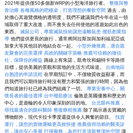
2021年提供僅50多個新WRP的小型海洋旅行者。
整復與整
骨治療
各種風格的吧檯桌，打造理想的餐飲空間
過去，由
於擔心其遊覽價格的透明度，我們不建議我們今年在這一領
域取得了重大改進，而不會失去任何使他的巡遊如此出色的
東西。
滅鼠公司，專業滅鼠技術讓您遠離鼠患
撥筋創業指
導
他們提供更長的旅行，通常將阿拉斯加與加利福尼亞或
加拿大等其他目的地結合在一起。
小型外燴推薦，適合親
友聚會的完美選擇
高效的關鍵字策略
推薦可信賴的徵信
社，保障你的權益
路線上有朱諾，凱奇坎和錫特卡等路徑
目標，提供美麗的景觀和當地的生活方式味道。
台南地區
台胞證的申請流程
在早期預訂中，不僅物質收益顯著，而
且我們可以期待旅行時沒有壓力和緊張的旅行時間，因為他
們知道旅行社已經為我們組織了一切。
專業安養中心，關
懷長者的最佳選擇
台中撥筋療法
倫敦是英國優雅和歷史的
中心，是遊輪的令人印象深刻的目的地。
台北眼科推薦，
尋找最適合的眼科醫師
整復療程推薦
除了揭示過去寶藏的
博物館外，現代卡拉卡季度還提供令人興奮的節目。
找貨
運行，讓您的貨物運輸更高效快捷
推薦值得信賴的醫美診
所，讓你安心美麗
打掃服務，為您打造清新整潔的空間
讓