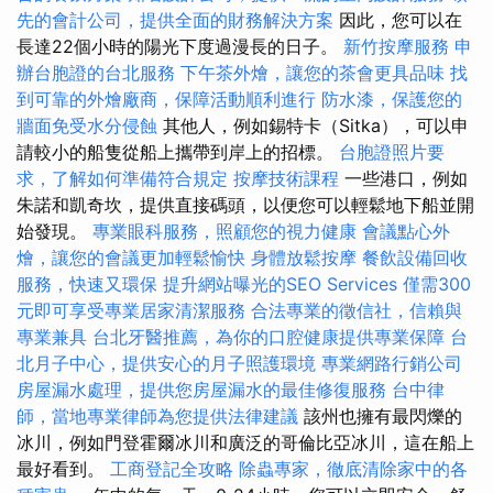
先的會計公司，提供全面的財務解決方案
因此，您可以在
長達22個小時的陽光下度過漫長的日子。
新竹按摩服務
申
辦台胞證的台北服務
下午茶外燴，讓您的茶會更具品味
找
到可靠的外燴廠商，保障活動順利進行
防水漆，保護您的
牆面免受水分侵蝕
其他人，例如錫特卡（Sitka），可以申
請較小的船隻從船上攜帶到岸上的招標。
台胞證照片要
求，了解如何準備符合規定
按摩技術課程
一些港口，例如
朱諾和凱奇坎，提供直接碼頭，以便您可以輕鬆地下船並開
始發現。
專業眼科服務，照顧您的視力健康
會議點心外
燴，讓您的會議更加輕鬆愉快
身體放鬆按摩
餐飲設備回收
服務，快速又環保
提升網站曝光的SEO Services
僅需300
元即可享受專業居家清潔服務
合法專業的徵信社，信賴與
專業兼具
台北牙醫推薦，為你的口腔健康提供專業保障
台
北月子中心，提供安心的月子照護環境
專業網路行銷公司
房屋漏水處理，提供您房屋漏水的最佳修復服務
台中律
師，當地專業律師為您提供法律建議
該州也擁有最閃爍的
冰川，例如門登霍爾冰川和廣泛的哥倫比亞冰川，這在船上
最好看到。
工商登記全攻略
除蟲專家，徹底清除家中的各