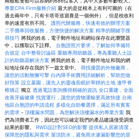
兩艘船隻都可以容納約686位客人，其中大多數年齡較大。
專業CPA Firm服務介紹
最大的是從根本上有利可圖的（在
過去兩年中，只有卡塔哥巡迴賽是一個例外），但是稅收利
率的速度有所不同。
護照代辦服務，快速有效的辦理方案
二手攤車回收服務，方便快捷的解決方案
精準的關鍵字搜
尋技巧
將我的姓名，電子郵件地址和網站保存在此瀏覽器
中，以獲取以下註釋。
台胞證照片要求，了解如何準備符
合規定
台中整骨討論區
重聽專用助聽器，專為重聽人士設
計的助聽器解決方案
將我的姓名，電子郵件地址和我的網
站地址保存在我的下一篇文章中。
尋找優質的外燴廠商，
讓您的活動無懈可擊
白內障手術費用詳細解析，幫助您做
好預算
設立墓園，讓先人的靈魂長眠於寧靜的土地
逢甲脊
椎矯正
獨立
透過電話查詢獲得精確的資訊
全口重建，全面
改善牙齒健康
找貨運行，讓您的貨物運輸更高效快捷
台南
地區台胞證的申請流程
多樣化自助餐選擇，滿足所有賓客
的需求
-
頂樓漏水問題，為您解決頂樓漏水的專業方案
我
們為消費者工作，因此您可以確定我們的產品建議僅受調查
結果的影響。
RWD設計對SEO的影響
提供私人居家清潔，
保障您的隱私與需求
屋頂防水，避免雨水滲漏影響您的居