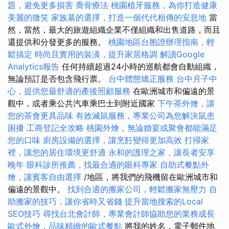
題，避免更多損害
喬骨療法
桃園植牙服務，為你打造健康
美麗的微笑
家族墓的選擇，打造一個代代相傳的安息地
當
然，當然，最大的旅遊組織企業不僅組織和出售道路，而且
還提供和分發更多的服務。
桃園地區台胞證辦理指南，輕
鬆搞定
時尚且實用的裝潢，提升家居格調
解讀Google
Analytics報告
任何持續超過24小時的巡航都會自動組織，
無論預訂是否包含飛行票。
台中體態矯正服務
台中月子中
心，提供您最舒適的產後照顧服務
在歐洲城市和偏遠的景
觀中，或者乘公共汽車乘巴士到附近國家
下午茶外燴，讓
您的茶會更具品味
有效滅鼠服務，專業公司為您解決鼠患
困擾
工商登記全攻略
桃園外燴，無論婚宴或聚會都能滿足
您的口味
廚房設備的選擇，讓烹飪變得更加高效
打掃家
裡，讓您的居住環境更舒適
永和的護理之家，讓長者安享
晚年
眼科診所推薦，找最合適的眼科專家
自助式餐點外
燴，讓賓客自由選擇
/地區，將我們的飛機留在歐洲城市和
偏遠的景觀中。
找到合適的搬家公司，輕鬆搬家無壓力
自
助搬家的技巧，讓你省時又省錢
提升當地搜索的Local
SEO技巧
尋找台北會計師，專業會計師協助您的業務成長
歐式外燴，品味精緻的歐式餐點
將我的姓名，電子郵件地