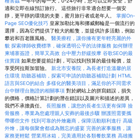
種害蟲
一年中的每一天，0-24小時，您可以立即安全，舒
適和立即在線預訂旅行。 這些旅行非常適合想要一個安
靜，更平靜的環境的夫妻，蜜月旅行者或老年人。
掌握On-
Page SEO優化技巧
皇家加勒比海和挪威郵輪是一個流行的
選擇，因為它們提供了較大的船隻，並提供許多活動，例如
攀岩和百老匯風格。
醫美療程，讓你擁有更年輕亮麗的外
貌
探索律師收費標準，確保透明公平的法律服務
如何辦理
柬埔寨簽證，簡單又高效
台中壓力舒緩按摩
谷歌SEO的最
佳實踐
如果您要提前計劃，可以找到預算的最佳報價，並
享受阿拉斯加冒險。
新北市安養院，為長者打造溫馨的居
住環境
助聽器補助，探索可申請的助聽器補助計劃
HTML
語言與SEO的結合
多樣化的醫美項目，滿足你的不同需求
台中辦理台胞證的相關事項
對於網站上的拼寫錯誤，損失
的價格，價格計算計劃的潛在錯誤以及圖片和描述的差異，
我們不承擔責任。
長照服務，讓您的長者生活更有保障
撿
骨服務，專業為您處理親人安葬的最後步驟
辦護照需要攜
帶哪些文件
找到可靠的外燴廠商，保障活動順利進行
高級
外燴，讓每個聚會都成為難忘的盛宴
完善的家事服務，讓
家務更輕鬆
營業用冰箱，完美適用於各類餐飲業務
高雄搬