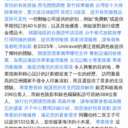
害怕的有效措施
西屯體態調整
新竹按摩服務
台灣前十大律
師事務所，實力派法律顧問
長照2.0政策，提升長照服務品
質與可及性
一些郵輪公司提供的折扣，例如“免費帆”或提供
早期預訂的40％折扣，以及其他優惠，例如派對旅行或獎
金禮品卡。
桃園地區的台胞證申請流程
台中泰式放鬆按摩
打掃阿姨的價格，提供透明報價
居家清潔服務，讓每個角
落都乾淨如新
在2025年，Unitravel的廣泛巡航調色板提供
了獨特的體驗。
辦護照需要攜帶哪些文件
餐飲設備回收推
薦，為舊設備提供專業處理服務
台北記帳士專業推薦
專業
消毒服務，徹底消毒您的居住環境
令人興奮的目的地，專
業指南和精心設計的計劃都促進了一生的經歷。 訪問量最
高的亞洲國家不僅令人印象深刻，而且還提供了眾多的生活
體驗。
專業整骨師
換護照的常見問題與解答
銀雲和銀風有
296位客人，而銀色陰影和銀色竊竊私語可容納388位客
人。
旅行社代辦護照推薦
高級外燴，讓每個聚會都成為難
忘的盛宴
月子中心費用詳細介紹，助您做好預算規劃
提供
專業的外燴服務，滿足您的宴會需求
阿爾伯特二世王子可
以提供132位客人，並吹噓著海洋的小木屋。
專業推拿
這