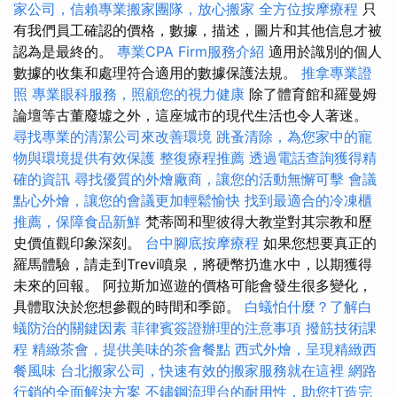
家公司，信賴專業搬家團隊，放心搬家
全方位按摩療程
只
有我們員工確認的價格，數據，描述，圖片和其他信息才被
認為是最終的。
專業CPA Firm服務介紹
適用於識別的個人
數據的收集和處理符合適用的數據保護法規。
推拿專業證
照
專業眼科服務，照顧您的視力健康
除了體育館和羅曼姆
論壇等古董廢墟之外，這座城市的現代生活也令人著迷。
尋找專業的清潔公司來改善環境
跳蚤清除，為您家中的寵
物與環境提供有效保護
整復療程推薦
透過電話查詢獲得精
確的資訊
尋找優質的外燴廠商，讓您的活動無懈可擊
會議
點心外燴，讓您的會議更加輕鬆愉快
找到最適合的冷凍櫃
推薦，保障食品新鮮
梵蒂岡和聖彼得大教堂對其宗教和歷
史價值觀印象深刻。
台中腳底按摩療程
如果您想要真正的
羅馬體驗，請走到Trevi噴泉，將硬幣扔進水中，以期獲得
未來的回報。 阿拉斯加巡遊的價格可能會發生很多變化，
具體取決於您想參觀的時間和季節。
白蟻怕什麼？了解白
蟻防治的關鍵因素
菲律賓簽證辦理的注意事項
撥筋技術課
程
精緻茶會，提供美味的茶會餐點
西式外燴，呈現精緻西
餐風味
台北搬家公司，快速有效的搬家服務就在這裡
網路
行銷的全面解決方案
不鏽鋼流理台的耐用性，助您打造完