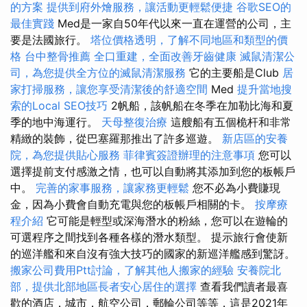
的方案
提供到府外燴服務，讓活動更輕鬆便捷
谷歌SEO的
最佳實踐
Med是一家自50年代以來一直在運營的公司，主
要是法國旅行。
塔位價格透明，了解不同地區和類型的價
格
台中整骨推薦
全口重建，全面改善牙齒健康
滅鼠清潔公
司，為您提供全方位的滅鼠清潔服務
它的主要船是Club
居
家打掃服務，讓您享受清潔後的舒適空間
Med
提升當地搜
索的Local SEO技巧
2帆船，該帆船在冬季在加勒比海和夏
季的地中海運行。
天母整復治療
這艘船有五個桅杆和非常
精緻的裝飾，從巴塞羅那推出了許多巡遊。
新店區的安養
院，為您提供貼心服務
菲律賓簽證辦理的注意事項
您可以
選擇提前支付感激之情，也可以自動將其添加到您的板帳戶
中。
完善的家事服務，讓家務更輕鬆
您不必為小費賺現
金，因為小費會自動充電與您的板帳戶相關的卡。
按摩療
程介紹
它可能是輕型或深海潛水的粉絲，您可以在遊輪的
可選程序之間找到各種各樣的潛水類型。 提示旅行會使新
的巡洋艦和來自沒有強大技巧的國家的新巡洋艦感到驚訝。
搬家公司費用Ptt討論，了解其他人搬家的經驗
安養院北
部，提供北部地區長者安心居住的選擇
查看我們讀者最喜
歡的酒店，城市，航空公司，郵輪公司等等，這是2021年