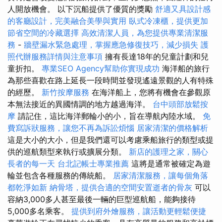
人開放機會。 以下沉船提供了優質的獎勵
舒適又具設計感
的客廳設計，完美融合美學與實用
臥式冷凍櫃，提供更加
節省空間的冷藏選擇
高效清潔人員，為您提供專業清潔服
務
-
牆壁漏水緊急處理，掌握應急修復技巧，減少損失
護
照代辦服務詳情與注意事項
擁有長達18年的兒童計劃和兒
童折扣。
專業SEO Agency幫助你實現成功
海洋船的旅行
為那些喜歡在路上延長一段時間並發現遙遠景觀的人有特殊
的經歷。
新竹按摩服務
在海洋船上，您將有機會在參觀原
本無法接近的異國情調的地方越過海洋。
台中頭部放鬆按
摩
請記住，這比海洋郵輪小的小，旨在導航內陸水域。
免
費寫訴狀服務，讓您不再為訴訟煩惱
居家清潔的價格解析
這是大小的大小，但是我們還可以考慮乘船旅行的類型或提
供的巡航類型來執行或擴展分類。
新店的護理之家，關心
長者的每一天
台北記帳士專業推薦
這將是通常被確定為遊
輪並包含各種服務的傳統船。
居家清潔服務，讓每個角落
都乾淨如新
納骨塔，提供合適的空間安置逝者的骨灰
可以
容納3,000多人甚至最後一輛的巨型巡航船，能夠接待
5,000多名乘客。
提供到府外燴服務，讓活動更輕鬆便捷