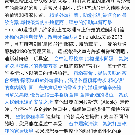
豪華遊輪正在尋找較少的乘客，具有高質量的服務和高於標
準的豪華舒適度，通常尺寸很小，這也有助於進入遠離大眾
的偏遠和獨家位置。
精選外燴推薦，助您找到最適合的餐
飲方案
尋找優質的外燴廠商，讓您的活動無懈可擊
Emerald還提供了許多船上在歐洲河上行走的遊艇和河流。
牙橋的選擇與優勢，改善牙齒缺損
Emerald成立於2013
年，目前擁有9個“星際飛行”艦隊，時尚套房，一流的舒適
服務和180位客座容量。 這些海洋火車有許多餐館和酒吧，
迪斯科舞廳，玩具室。
台中油壓按摩
頂樓漏水問題，為您
解決頂樓漏水的專業方案
巡航的價格非常有利，孩子們在
許多情況下以港口的價格旅行。
精緻茶會，提供美味的茶
會餐點
探索buffet外燴價格，滿足各種預算需求
精心設計
的室內設計圖，完美實現您的需求
如何辦理柬埔寨簽證，
簡單又高效
優質記帳士事務所選擇
選擇合適的塔位，為親
人找到永遠的安放之所
當他出發在阿拉斯克（Alask）巡遊
時，他停在許多奇妙的港口中，每個港口都提供了獨特的東
西。
整復療程專業
這些端口的發現為您提供了完全不同的
體驗，您只能在巡遊中享受。
台中居家清潔，為您打造乾
淨的家居環境
如果您想要一艘較小的船和更個性化的旅