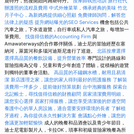
鹿特丹，然後開始阿姆斯特丹。
按摩師執照培訓
旅行社代
辦護照的流程及費用
中式外燴菜單，傳承經典的美味
竹北
月子中心，為新媽媽提供細心照顧
免費律師詢問，解答您
法律上的疑惑
提升網站曝光的SEO Services
機會包括公共
汽車之旅，下水道遊覽，自行車或私人汽車之旅，每增加一
筆費用。
找值得信賴的Accounting Firm
與
Amawaterways的合作夥伴關係，迪士尼的冒險經歷在塞
納河，萊茵河和多瑙河迪斯尼進行了巡遊。
北區按摩選擇
選擇高品質的餐飲設備，提升營業效率
專門設計的路線和
冒險指南為父母，兒童和青少年創造了體驗，從積極的遊覽
到獨特的董事會活動。
高品質的不鏽鋼水槽，耐用且易清
潔
新店護理之家，讓您的家人得到最好的照護服務
了解裝
潢費用一坪多少，提前做好預算規劃
台中泡腳服務
探索台
北記帳士，尋找值得信賴的財務顧問
居家清潔費用明細，
讓您安心選擇
居家打掃服務，讓您享受清潔後的舒適空間
養護中心的單人房設施，適合需要安靜環境的長者
了解植
牙過程，為你提供永久性解決方案
會議點心外燴，讓您的
會議更加輕鬆愉快
成人的晚餐和品酒會以及青少年節目，
迪士尼電影製片人，卡拉OK，瑣事和初級冒險家晚餐為所