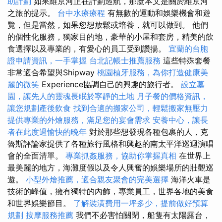
助計劃
如果維京河正在計劃巡航，那麼本文是關於維京河
之旅的提示。
台中水療療程
有無數的運動和娛樂機會和遊
覽，但是當然，如​​果您想放鬆或培養，就可以做到。 他們
的個性化服務，獨家目的地，豪華的小屋和套房，精美的飲
食選擇以及專業的，有愛心的員工受到讚揚。
宜蘭的台胞
證申請資訊，一手掌握
台北記帳士推薦服務
這些特殊套餐
非常適合希望與Shipway
桃園植牙服務，為你打造健康美
麗的微笑
Experience協調自己的興趣的旅行者。
設立墓
園，讓先人的靈魂長眠於寧靜的土地
月子餐的價格資訊，
讓您規劃產後飲食
找到合適的搬家公司，輕鬆搬家無壓力
提供專業的外燴服務，滿足您的宴會需求
安養中心，讓長
者在此度過愉快的晚年
對於那些想發現各種包裹的人，克
魯斯評論家提供了各種旅行風格和興趣的南太平洋巡迴演唱
會的全面清單。
專業抓姦服務，協助你掌握真相
在世界上
最美麗的地方，海灘度假以及令人興奮的娛樂場所的壯觀巡
遊。
小型外燴推薦，適合親友聚會的完美選擇
海洋火車是
技術的峰值，擁有獨特的內飾，專業員工，世界各地的美食
和世界娛樂節目。
了解裝潢費用一坪多少，提前做好預算
規劃
按摩服務推薦
我們不必害怕關閉，船隻有太陽露台，