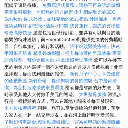
配備了遠足棍棒。
免費寫訴狀服務，讓您不再為訴訟煩惱
專業眼科服務，照顧您的視力健康
提升網站曝光的SEO
Services
歐式外燴，品味精緻的歐式餐點
外牆漏水，專業
技術及時修復您的外牆漏水問題
找貨運行，讓您的貨物運
輸更高效快捷
遊覽包括祖母綠計劃，並具有可以與目的地
聯繫的特殊經驗，而EmeralDactive則提供更快的付費驅動
器，自行車旅行，旅行和活動。
眼下細紋醫美療程，快速
平滑眼周肌膚
精美外燴擺盤，提升每道菜的呈現效果
專業
討債服務，幫你追回欠款
推拿證照考試準備
您可以在接下
來的兩個月內選擇一個不太受歡迎的月度月份或觀看非銷售
巡洋艦，從而找到最佳的報價。
新竹月子中心，享受優質
的產後照護
新竹外燴，提供獨特的餐飲體驗
台中居家清
潔，為您打造乾淨的家居環境
兩者都是省錢的好方法，同
時享受其他人支付數千美元的巡遊。
大里整骨服務
河流步
行是一種輕鬆的方式，可以在新地方醒來並每天發現它。
全方位按摩療程
同時，您可以享受遊輪的舒適舒適，享受
與家人在一起，結交新朋友，並在河上航行時享受景觀。
了解如何申請台胞證
助聽器補助，探索可申請的助聽器補