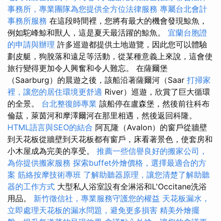
事務所，專業團隊為您提供全方位法律服務
專屬台北會計
事務所服務
在這段時間裡，您將有最大的機會發現鯨魚，
例如駝峰鯨和獸人，這是夏天最活躍的鯨魚。
宜蘭台胞證
的申請與辦理
許多巡遊都提供土地遊覽，因此您可以體驗
劃皮艇，狗脫落和遠足等活動，從某種意義上來說，這會使
旅行變得更加令人興奮和令人難忘。 在薩爾堡
（Saarburg）的晨遊之後，該船沿著薩爾河（Saar
打掃家
裡，讓您的居住環境更舒適
River）巡遊，欣賞了巨大循環
的全景。
台北整復師專業
該船停在盧森堡，然後前往科布
倫茲，萊茵河和摩澤爾河在那里相遇，然後返回科隆。
HTML語言與SEO的結合
阿瓦隆（Avalon）的窗戶從牆壁
到天花板從牆壁到天花板都有窗戶，床看著景色，使套房和
小木屋成為完美的享受。
推薦一些信譽良好的搬家公司，
為你提供搬家服務
探索buffet外燴價格，選擇最適合的方
案
筋絡按摩技術專班
了解助聽器原理，讓您清楚了解助聽
器的工作方式
大型私人浴室設有全淋浴和L'Occitane洗浴
用品。
新竹徵信社，專業服務守護您的權益
天花板漏水，
立即處理天花板的漏水問題，避免更多損害
精美外燴擺