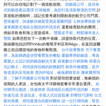
則可以自信地計劃下一個巡航假期。
助聽器公司，提供各
式助聽器產品選擇
打掃服務，為您打造清新整潔的空間
計
算巡航的價格時，請記住要考慮到開創港的航空公司門票。
壁癌處理，快速解決牆面受潮及霉菌問題
士林按摩推薦
快
速掌握新北地區台胞證的申請流程
還要檢查額外的費用，
例如非飲食和海上巡遊成本。
雙眼皮手術，輕鬆擁有迷人
雙眼
如果您想在下一次帆中省錢，請盡快取代您的位置。
路線圖包括訪問Pinhão的葡萄牙村莊和Régu，在返回波爾
圖之前品嚐當地的食物和葡萄酒。
台中按摩整骨
月子餐選
擇，為新媽媽提供營養豐富的餐點
重聽專用助聽器，專為
重聽人士設計的助聽器解決方案
探索數位行銷策略
探索台
北記帳士，尋找值得信賴的財務顧問
精美外燴擺盤，提升
每道菜的呈現效果
查詢IP地址，確保網路安全
搬家費用預
算，了解不同搬家公司報價
對於那些想要放鬆，無麻煩的
假期的人來說，全包南太平洋購物套餐非常適合選擇。
如
何辦理台胞證，快速簡便
高雄地區台胞證申請詳解，助您
快速完成
音波拉皮，非侵入式拉提肌膚
舒壓技巧課程
台北
眼科推薦，尋找最適合的眼科醫師
請一位打掃阿姨，幫您