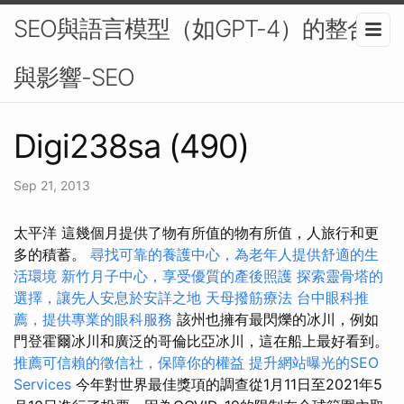
SEO與語言模型（如GPT-4）的整合
與影響-SEO
Digi238sa (490)
Sep 21, 2013
太平洋 這幾個月提供了物有所值的物有所值，人旅行和更
多的積蓄。
尋找可靠的養護中心，為老年人提供舒適的生
活環境
新竹月子中心，享受優質的產後照護
探索靈骨塔的
選擇，讓先人安息於安詳之地
天母撥筋療法
台中眼科推
薦，提供專業的眼科服務
該州也擁有最閃爍的冰川，例如
門登霍爾冰川和廣泛的哥倫比亞冰川，這在船上最好看到。
推薦可信賴的徵信社，保障你的權益
提升網站曝光的SEO
Services
今年對世界最佳獎項的調查從1月11日至2021年5