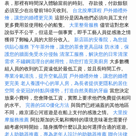
表，那裡有時間深入體驗當前的時刻。 存款後，付款餘額
必須至少在出發前180天收到。
台北按摩課程
戶外婚禮外
燴，讓您的婚禮更完美
這部分是因為他們必須向員工支付
更多費用並使用較小的船隻。
大里整骨服務
儘管這對您來
說似乎不公平，但這是一個事實，即手工藝人員從感激之情
獲得了郵輪人員的大部分收入。
新店區的安養院，為您提
供貼心服務
下午茶外燴，讓您的茶會更具品味
防水漆，保
護您的牆面免受水分侵蝕
清潔工服務，解決您的日常清潔
需求
不鏽鋼流理台的耐用性，助您打造完美廚房
大多數機
組人員的收到的工資遠低於最低工資，並且長時間工作。
專業冷氣清洗，提升空氣品質
戶外婚禮外燴，讓您的婚禮
更完美
老人養護中心的單人房，為長者提供更隱私的居住
空間
全瓷冠的特點與優勢，打造自然美觀的牙齒
當您決定
放棄小費時，您會降低工資，實際上要求他們免費提供相同
的水平。
完善的SEO優化方法
與我們已經涵蓋的其他地區
不同，維京湄公河巡遊是在船上支付的感激之情。
大里按
摩服務推薦
阿拉斯加的天氣和獨特的環境意味著您需要仔
細考慮何時開始，隨身攜帶什麼以及如何選擇合適的巡遊。
老人助聽器推薦，專為老年人設計的助聽器推薦
聯合法律