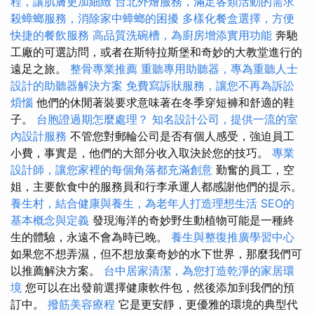
程，讓肌膚更加細緻
台北外燴服務，滿足各類活動的需求
殺蟑螂服務，消除家中蟑螂的困擾
多樣化餐盒選擇，方便
快捷的餐飲服務
高品質洗碗槽，為廚房增添實用功能
奔馳
工廠的可選訪問，或者在斯特拉斯堡和奇妙的大教堂進行的
遠足之旅。
整骨專業推薦
重聽專用助聽器，專為重聽人士
設計的助聽器解決方案
免費寫訴狀服務，讓您不再為訴訟
煩惱
他們的休閒著裝要求意味著在冬季穿短褲和舒適的鞋
子。
台胞證過期怎麼處理？
知名設計公司，提供一流的室
內設計服務
不管您對郵輪公司是否有個人感受，強迫員工
小費，事實是，他們的大部分收入取決於您的技巧。
專業
設計師，讓您家裡的每個角落都充滿創意
勤奮的員工，空
姐，主要飲食中的服務員和行李承運人都感謝他們的提示。
養生村，結合健康與養生，為老年人打造理想生活
SEO的
基本概念與定義
發現海洋的奇妙野生動植物可能是一種終
生的體驗，永遠不會為時已晚。
養生與整復推廣學習中心
如果您不想弄濕，但不想放棄奇妙的水下世界，那麼我們可
以推薦解決方案。
台中居家清潔，為您打造乾淨的家居環
境
您可以在出發前選擇健康軟件包，然後添加到我們的預
訂中。
撥筋美容療程
它是更安靜，更優雅的環境的典型代