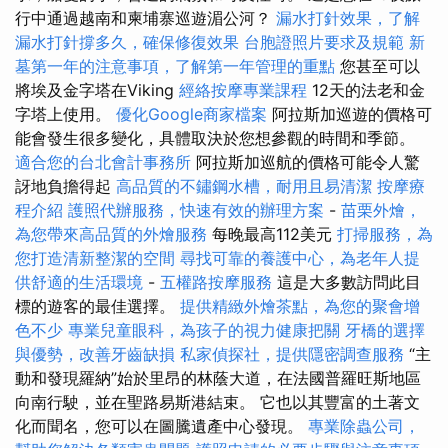
行中通過越南和柬埔寨巡遊湄公河？
漏水打針效果，了解
漏水打針撐多久，確保修復效果
台胞證照片要求及規範
新
墓第一年的注意事項，了解第一年管理的重點
您甚至可以
將埃及金字塔在Viking
經絡按摩專業課程
12天的法老和金
字塔上使用。
優化Google商家檔案
阿拉斯加巡遊的價格可
能會發生很多變化，具體取決於您想參觀的時間和季節。
適合您的台北會計事務所
阿拉斯加巡航的價格可能令人驚
訝地負擔得起
高品質的不鏽鋼水槽，耐用且易清潔
按摩療
程介紹
護照代辦服務，快速有效的辦理方案
-
苗栗外燴，
為您帶來高品質的外燴服務
每晚最高112美元
打掃服務，為
您打造清新整潔的空間
尋找可靠的養護中心，為老年人提
供舒適的生活環境
-
五權路按摩服務
這是大多數訪問此目
標的遊客的最佳選擇。
提供精緻外燴茶點，為您的聚會增
色不少
專業兒童眼科，為孩子的視力健康把關
牙橋的選擇
與優勢，改善牙齒缺損
私家偵探社，提供隱密調查服務
“主
動和發現羅納”始於里昂的林蔭大道，在法國普羅旺斯地區
向南行駛，並在聖路易斯港結束。 它也以其豐富的土著文
化而聞名，您可以在圖騰遺產中心發現。
專業除蟲公司，