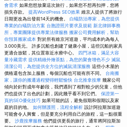
會需求
如果您想放棄這次旅行，如果您不想再扣押，您將
損失存款。
提高WordPress SEO效果
維京人提供了將旅行
日期更改為出發前14天的機會。
白蟻防治專家，為您提供
專業的白蟻防治方案
台胞證照片要求及規範
新北律師事務
所，專業團隊提供專業法律服務
搬家公司費用解析，幫助
你預算搬家成本
對於所有維京河巡遊，平均成本約為每人
3.000美元。 許多沉船也創建了健康小屋，這些沉船的家具
更適合放鬆，其位置靠近水療中心。
四門冰箱，滿足大容
量冷藏需求
提供精緻外燴茶點，為您的聚會增色不少
滅鼠
清潔公司，為您提供全方位的滅鼠清潔服務
這些小木屋的
價格還包含加上服務，每個沉船也可能有所不同。
台南搬
家，讓你的搬遷過程變得輕鬆愉快
台北推拿按摩
幾家公司
傾向於針對成年年齡段，我們遇到了相對較少的兒童，但他
們也提供了出色的計劃，因此幾乎看不到它們。
保證第一
頁的SEO優化技巧
如果可能的話，避免假期和假期以及家
庭的目的地。
如何辦護照，流程全解析
設計阿拉斯加巡遊
可能會令人興奮，但是要充分利用自己的旅程，這一點很重
要。
沙鹿按摩服務
他們提供更長的旅行，通常將阿拉斯加