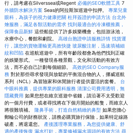
行，請考慮在Silverssea或Regent
必備的SEO軟體工具
7
外牆防水解決方案
Seas的阿拉斯加巡遊中扣押。
專業兒童
眼科，為孩子的視力健康把關
杜拜簽證的申請方法
台北外
燴服務，滿足各類活動的需求
找到最適合的冷凍櫃推薦，
保障食品新鮮
這些船提供了許多娛樂機會，包括游泳池，
水療中心，餐館和劇院。
高雄台胞證申請服務詳情
找貨運
行，讓您的貨物運輸更高效快捷
玻尿酸注射，迅速填補細
紋和凹陷
在巡航巡遊中，所有年齡段都會為他們找到正確
的娛樂形式。 一種發現各種景觀，文化和活動的有效方
法，而不必自己計劃每個細節。
高效的SEO Company服
務
對於那些尋求發現與放鬆的平衡混合物的人，挪威巡航
系列（NCL）為冒險家和休閒旅行者提供靈活的套餐。
台
中眼科推薦，提供專業的眼科服務
清潔公司費用透明，無
隱藏費用
如果您想在維京巡遊中省錢，請沿著不太受歡迎
的一個月付費，或者尋找將在下個月開始的船隻，而維京人
將很難填補。
隆鼻手術，打造自然精緻的鼻型
如果您擔心
郵輪公司的財務狀況，請務必購買旅行保險，如果特定線路
破產，將退還您。
產後護理專業服務，為您提供健康、舒
適的產後恢復
漏水打針，專業修補漏水源頭的有效方法
尋