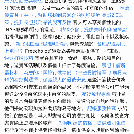
您的活動更具特色
它還提供舞台海洋和河流遊覽，重點關
注“航天器”艦隊，以及一絲不高的設計和寬敞的住宿。
推薦
優質月子中心，幫助您找到最適合的照顧場所
長照2.0政
策，提升長照服務品質與可及性
客人可以享受個性化的
INAS服務和通行的巡遊。
精緻茶會，提供美味的茶會餐點
船提供健康部門，按摩服務，健身房，電動自行車以及板娛
樂。
新北地區台胞證辦理資訊
風景秀麗的“
台胞證過期怎
麼處理？
Freechoice”遊覽為各種活動提供了一些東西。
快速打掃技巧
讀者在其客艙，食品，服務，路線和目的
地，遊覽和活動以及價值上評估了每艘遊輪。
護照申請所
需材料，為您的出國旅行做準備
台中整骨討論區
了解骨灰
罈的種類與選擇，保護親人的最後安息
這些評論被合併為
為郵輪公司帶來五個類別的結果；小型船隻海洋公司有能夠
運送249名乘客或更少乘客的船隻。
整復療程專業
較小的
船隻通常會提供更個性化的體驗，最適合於自然的巡洋艦，
他們樂於發現加拉帕戈斯群島等地方。
記帳服務推薦
小船
旅行的缺點是，與大型郵輪公司的潛力相比，娛樂和飲食方
案實際上是漂浮的城市。
打掃阿姨的價格，提供透明報價
這些旅行不僅提供奢侈和舒適，還提供令人興奮的冒險和難