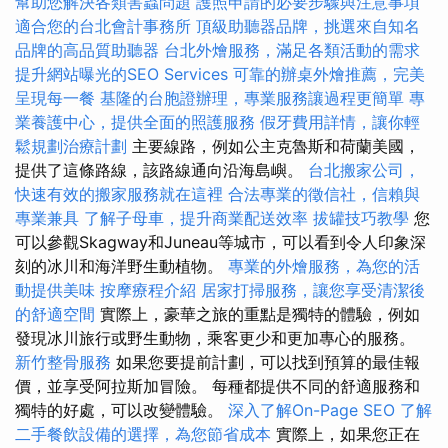
幫助您解決各類害蟲問題
護照申請的必要步驟與注意事項
適合您的台北會計事務所
頂級助聽器品牌，挑選來自知名
品牌的高品質助聽器
台北外燴服務，滿足各類活動的需求
提升網站曝光的SEO Services
可靠的辦桌外燴推薦，完美
呈現每一餐
基隆的台胞證辦理，專業服務讓過程更簡單
專
業養護中心，提供全面的照護服務
假牙費用詳情，讓你輕
鬆規劃治療計劃
主要線路，例如公主克魯斯和荷蘭美國，
提供了這條路線，該路線通向沿海島嶼。
台北搬家公司，
快速有效的搬家服務就在這裡
合法專業的徵信社，信賴與
專業兼具
了解子母車，提升商業配送效率
拔罐技巧教學
您
可以參觀Skagway和Juneau等城市，可以看到令人印象深
刻的冰川和海洋野生動植物。
專業的外燴服務，為您的活
動提供美味
按摩療程介紹
居家打掃服務，讓您享受清潔後
的舒適空間
實際上，豪華之旅的重點是獨特的體驗，例如
發現冰川旅行或野生動物，乘客更少和更加專心的服務。
新竹整骨服務
如果您要提前計劃，可以找到預算的最佳報
價，並享受阿拉斯加冒險。 每種都提供不同的舒適服務和
獨特的好處，可以改變體驗。
深入了解On-Page SEO
了解
二手餐飲設備的選擇，為您節省成本
實際上，如果您正在