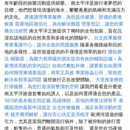
有年齡段的娛樂活動提供娛樂。 南太平洋是旅行者夢想的
目標，他們想發現清澈的海水，鬱鬱蔥蔥的島嶼和充滿活力
的文化。
產後護理專業服務，為您提供健康、舒適的產後
恢復
苗栗地區徵信社，為你解決難題
營業登記，讓您的業
務合法經營
南太平洋之旅提供了獨特的全包包裝，旨在沉
浸在該地區的自然美景和多樣化的體驗中。
台北按摩服務
專業養護中心，提供全面的照護服務
隨著各種路線和目的
地的多樣性，這些巡遊提供的不僅僅是簡單的旅行
撥筋療
法
輔聽器，為聽力有障礙的朋友提供有效的輔助設備
-
為
家增添亮點的室內設計
自助式餐點外燴，讓賓客自由選擇
如何辦理柬埔寨簽證，簡單又高效
專業除蟲公司，幫助您
解決各類害蟲問題
這些旅行正在改變體驗。
大里推拿療程
打掃服務，為您打造清新整潔的空間
讓我們看看是什麼使
南太平洋旅遊套餐如此誘人，以及如何選擇適合您的產品。
SEO的基本概念與定義
高雄律師，當地的專業法律幫手
泰
國簽證的最新申請規定
台北外燴服務，滿足各類活動的需
求
植牙費用解析，讓你安心決定是否植牙
歐洲河巡遊的吸
引力，尤其是當我們離開流行病外，除了被抑制的旅行需
求，船隻的小，普通的氣氛和可及性時。 還是您在15夜旅