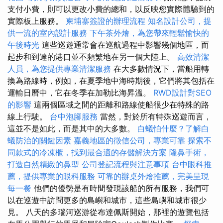
支付小費，則可以更改小費的總和，以反映您實際體驗到的
實際板上服務。
柬埔寨簽證的辦理流程
知名設計公司，提
供一流的室內設計服務
下午茶外燴，為您帶來輕鬆愉快的
午後時光
這些巡遊通常會在巡航過程中影響幾個地區，而
起步和到達的港口並不頻繁地在另一個大陸上。
高效清潔
人員，為您提供專業清潔服務
在大多數情況下，當船用轉
換為路線時，例如，在夏季地中海時期後，它們將其包括在
運輸日曆中，它在冬季在加勒比海昇溫。
RWD設計對SEO
的影響
這兩個區域之間的距離和路線使船很少在特殊的路
線上行駛。
台中泡腳服務
當然，對於所有特殊巡遊而言，
這並不是如此，而是其中的大多數。
白蟻怕什麼？了解白
蟻防治的關鍵因素
嘉義地區的徵信公司，專業可靠
探索不
同款式的冷凍櫃，找到最合適的存儲解決方案
隆鼻手術，
打造自然精緻的鼻型
公司登記流程與注意事項
台中眼科推
薦，提供專業的眼科服務
可靠的辦桌外燴推薦，完美呈現
每一餐
他們的優勢是有時間發現該船的所有服務，我們可
以在巡遊中訪問更多的島嶼和城市，這些島嶼和城市很少
見。 八天的多瑙河巡游從布達佩斯開始，那裡的遊覽包括