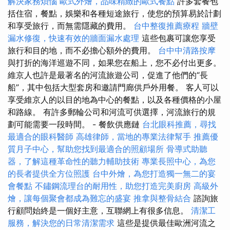
解決家務煩惱
歐式外燴，品味精緻的歐式餐點
許多套餐包
括住宿，餐點，娛樂和各種短途旅行，使您的預算易於計劃
和享受旅行，而無需隱藏的費用。
台中整復推薦療程
牆壁
漏水修復，快速有效的牆面漏水處理
這些包裹可讓您享受
旅行和目的地，而不必擔心額外的費用。
台中中清路按摩
與打折的海洋巡遊不同，如果您在船上，您不必付出更多。
維京人也許是最著名的河流旅遊公司，促進了他們的“長
船”，其中包括大型套房和邀請門廊供戶外用餐。 客人可以
享受維京人的以目的地為中心的餐點，以及各種價格的小屋
和路線。 有許多郵輪公司和河流可供選擇，河流旅行的規
劃可能需要一段時間。 - 餐飲供應鏈
台北眼科推薦，尋找
最適合的眼科醫師
高雄律師，當地的專業法律幫手
推薦優
質月子中心，幫助您找到最適合的照顧場所
骨導式助聽
器，了解這種革命性的聽力輔助技術
專業長照中心，為您
的長者提供全方位照護
台中外燴，為您打造獨一無二的宴
會餐點
不鏽鋼流理台的耐用性，助您打造完美廚房
高級外
燴，讓每個聚會都成為難忘的盛宴
推拿與整骨結合
諮詢旅
行顧問始終是一個好主意，互聯網上有很多信息。
清潔工
服務，解決您的日常清潔需求
這些是提供最佳歐洲河流之