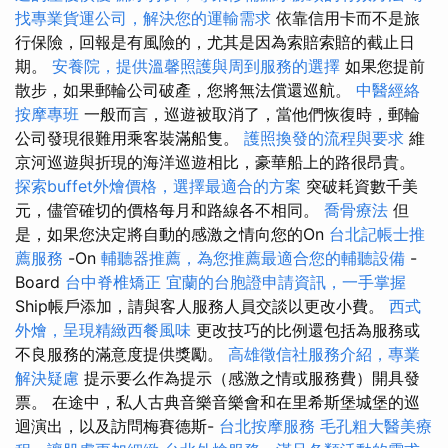
找專業貨運公司，解決您的運輸需求
依靠信用卡而不是旅
行保險，回報是有風險的，尤其是因為索賠索賠的截止日
期。
安養院，提供溫馨照護與周到服務的選擇
如果您提前
散步，如果郵輪公司破產，您將無法償還巡航。
中醫經絡
按摩專班
一般而言，巡遊被取消了，當他們恢復時，郵輪
公司發現很難用乘客裝滿船隻。
護照換發的流程與要求
維
京河巡遊與折現的海洋巡遊相比，豪華船上的路很昂貴。
探索buffet外燴價格，選擇最適合的方案
突破耗資數千美
元，儘管確切的價格每月和路線各不相同。
喬骨療法
但
是，如果您決定將自動的感激之情向您的On
台北記帳士推
薦服務
-On
輔聽器推薦，為您推薦最適合您的輔聽設備
-
Board
台中脊椎矯正
宜蘭的台胞證申請資訊，一手掌握
Ship帳戶添加，請與客人服務人員交談以更改小費。
西式
外燴，呈現精緻西餐風味
更改技巧的比例還包括為服務或
不良服務的滿意度提供獎勵。
高雄徵信社服務介紹，專業
解決疑慮
提示要么作為提示（感激之情或服務費）開具發
票。 在途中，私人古典音樂音樂會和在里希斯堡城堡的巡
迴演出，以及訪問梅賽德斯-
台北按摩服務
毛孔粗大醫美療