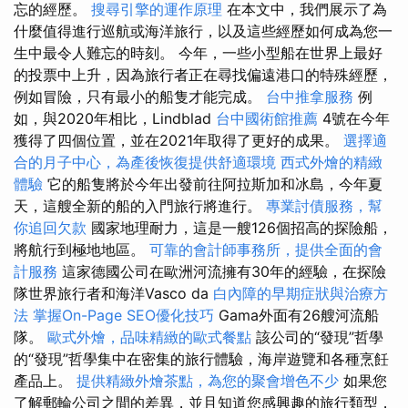
忘的經歷。
搜尋引擎的運作原理
在本文中，我們展示了為
什麼值得進行巡航或海洋旅行，以及這些經歷如何成為您一
生中最令人難忘的時刻。 今年，一些小型船在世界上最好
的投票中上升，因為旅行者正在尋找偏遠港口的特殊經歷，
例如冒險，只有最小的船隻才能完成。
台中推拿服務
例
如，與2020年相比，Lindblad
台中國術館推薦
4號在今年
獲得了四個位置，並在2021年取得了更好的成果。
選擇適
合的月子中心，為產後恢復提供舒適環境
西式外燴的精緻
體驗
它的船隻將於今年出發前往阿拉斯加和冰島，今年夏
天，這艘全新的船的入門旅行將進行。
專業討債服務，幫
你追回欠款
國家地理耐力，這是一艘126個招高的探險船，
將航行到極地地區。
可靠的會計師事務所，提供全面的會
計服務
這家德國公司在歐洲河流擁有30年的經驗，在探險
隊世界旅行者和海洋Vasco da
白內障的早期症狀與治療方
法
掌握On-Page SEO優化技巧
Gama外面有26艘河流船
隊。
歐式外燴，品味精緻的歐式餐點
該公司的“發現”哲學
的“發現”哲學集中在密集的旅行體驗，海岸遊覽和各種烹飪
產品上。
提供精緻外燴茶點，為您的聚會增色不少
如果您
了解郵輪公司之間的差異，並且知道您感興趣的旅行類型，