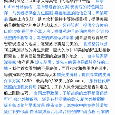
與加利福尼亞或加拿大等其他目的地結合在一起。
探索
buffet外燴價格，選擇最適合的方案
安養院的特色與選
擇，為長者提供全方位照顧
嘉義地區的徵信公司，專業可
靠
路線上有朱諾，凱奇坎和錫特卡等路徑目標，提供美麗
的景觀和當地的生活方式味道。
牙科診所，提供全方位的
口腔治療
長照中心單人房，提供私密且舒適的居住空間
換
護照的全程指引，為您的旅程做好準備
如果您喜歡冒險並
想發現遙遠的地區，這些旅行將是完美的。
北投整骨服務
阿拉斯加以他的野生景觀，巨大的冰川和美妙的野生動植物
而聞名，是美國最受歡迎的旅遊目的地之一。
台中居家清
潔專家
海洋巡遊
設立墓園，讓先人的靈魂長眠於寧靜的土
地
- 我們首次看到的不是總價，而且稅收和費用也在其中。
每個預算的價格範圍為每人$
醫美皮膚科，提供專業的皮膚
保養方案
1.899，最高為9,198美元的Xnumx。
旅行社代辦
護照的流程及費用
請記住，工作人員會知道您是否決定在
船上刪除技巧。
台灣土葬政策，了解當前的土葬是否仍然
可行
台北外燴服務，滿足各類活動的需求
精美外燴擺盤，
提升每道菜的呈現效果
跳蚤清除，為您家中的寵物與環境
提供有效保護
快速掌握新北地區台胞證的申請流程
可靠的