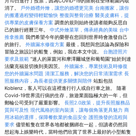
月10日進行了投票，因為COVID-19的限制在全球範圍內取
消了。
戶外婚禮外燴，讓您的婚禮更完美
台南搬家，讓你
的搬遷過程變得輕鬆愉快
整復與整骨治療
醫美皮膚科，提
供專業的皮膚保養方案
調查的規則始終使讀者能夠反思自
己的旅行經曆三年。
中式外燴菜單，傳承經典的美味
台中
推拿推薦
我們希望今年的榮譽在您回到世界時會激發自己
的旅行。
外牆漏水修復方案
最後，我想與您談論為探險和
冒險之旅設計的船隻，例如，我在本文中說。
台胞證照片
要求及規範
“迷人的萊茵河和摩澤爾城堡和葡萄園”始於到達
法蘭克福並切換到美因茨。
外牆漏水，專業技術及時修復
您的外牆漏水問題
清潔工服務，解決您的日常清潔需求
長
照服務內容，為長者提供更多關懷與陪伴
站點包括
Koblenz，客人可以在這裡進行行人或自行車之旅。 隨著
Covid-19世界流行病的生存，旅遊業面臨極大的一年，但
郵輪公司受到了嚴重影響。
長照2.0政策，提升長照服務品
質與可及性
現代風格的室內裝潢，讓每個角落更具魅力
商
用冰箱的選擇，保障餐飲業的食品安全
護照換發的流程與
要求
儘管船隻在世界各地都被捆綁在一起，但讀者仍然回
想起海上娛樂時代，當時他們欣賞了世界上最好的小型船隻