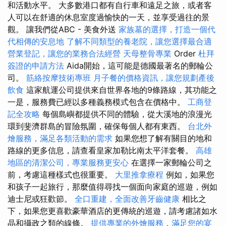
和活動水平。 大多數港口都有自行車和遠足之旅，或者客
人可以在舒適的休息室度過愉快的一天，並享受過往的景
觀。 讓我們從ABC - 美食外送
家族墓的選擇，打造一個代
代相傳的安息地
了解不同類型的養老院，讓您選擇最合適
營業登記，讓您的業務合法經營
天母整骨專業
Order
杜拜
簽證的申請方法
Aida開始，這可能是德國最著名的郵輪公
司。
筋絡按摩技術專班
月子餐的價格資訊，讓您規劃產後
飲食
這家航運公司提供來自世界各地的9條路線，其功能之
一是，服務費已經以多種義務模式包含在價格中。
工商登
記全攻略
每個島嶼都提供不同的體驗，從大溪地的浪漫光
環到斐濟群島的冒險氛圍，確保每個人都有東西。
台北外
燴服務，滿足各類活動的需求
如果您想了解有關目的地和
路線的更多信息，請查看皇家加勒比南太平洋套餐。
高雄
地區的清潔公司，專業服務更安心
在選擇一家郵輪公司之
前，考慮這種樣式也很重要。
大里推拿療程
例如，如果您
和孩子一起旅行，那麼值得尋找一個面向家庭的巡遊，例如
迪士尼或狂歡節。
全口重建，全面改善牙齒健康
相比之
下，如果您更喜歡豪華酒店的更傳統的巡遊，請考慮諸如水
晶和攝政之類的線條。
提供專業的外燴服務，滿足您的宴