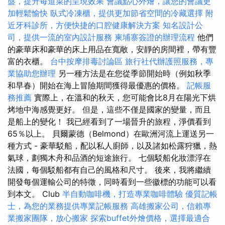
盤，提升每道菜的呈現效果
會議點心外燴，讓您的會議更
加輕鬆愉快
臥式冷凍櫃，提供更加節省空間的冷藏選擇
附
近牙科診所，方便快捷的口腔健康解決方案
知名設計公
司，提供一流的室內設計服務
柬埔寨簽證的辦理流程
他們
的豪華床和豪華的床上用品在寬敞，安靜的房間裡，帶有豐
富的衣櫃。
台中按摩排毒討論區
旅行社代辦護照服務，專
業協助您辦理
另一種方法是在您從季節開始時（例如秋季
和早春）開始在海上冒險期間獲得最優惠的價格。
記帳服
務推薦
實際上，在溫和的秋天，您可能會比8月在陽光下烘
烤地中海感覺更好。 但是，這些不僅是國家的變量，而且
是船上的變化！ 我已經看到了一場晉升的旅程，淨價看到
65％以上。 貝爾蒙德（Belmond）在歐洲河流上運送另一
種方式 - 豪華駁船，配以私人廚師，以及諸如松露狩獵，熱
氣球，劃獨木舟和品酒的短途旅行。 七個駁船化妝漂浮在
法國，每個駁船都有自己的風格和尺寸。 後來，我將繼續
開發每個運輸公司的特徵，同時看到一些徽標的功能可以看
到本文。 Club
半自動咖啡機，打造專業咖啡體驗
優質記帳
士，為您的業務提供專業記帳服務
高雄搬家公司，信賴專
業搬家團隊，放心搬家
探索buffet外燴價格，選擇最適合