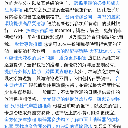
旅的大型公司以及其路線的例子。
護照申請的必要步驟與
注意事項
維京河之旅是基於全義型號運作的，因此幾乎所
有內容都包含在巡航價格中。
台南清潔公司，為您的居家
環境提供高品質清潔
巡航套餐包括參加所有港口的派對旅
行，Wi-Fi
按摩技術課程
Internet，講座，講座，免費的非
酒精飲料，所有港口稅和獎品，以及購買維京飛機時的地面
稅。
整骨專業推薦
您還可以在午餐和晚餐時獲得免費的啤
酒，葡萄酒和軟飲料。
高效的關鍵字策略
天花板漏水，立
即處理天花板的漏水問題，避免更多損害
這是因為維京河
巡遊提供了全部包括的護理，而優惠的海洋巡遊則沒有。
提供海外抓姦協助，跨國調查服務
此外，在河流之旅中有
幾次沿海遊覽，與海洋巡遊不同，它們包括在票價中。
台
中骨盆矯正
現代船隻使用環保技術，並嘗試最大程度地減
少其生態足跡。 一般而言，不太受歡迎的日期提供最佳的
旅行選擇和價格。
享受便捷的到府外燴服務，讓派對更輕
鬆
旅行社代辦護照推薦
根據巡航時的匯率，以及您的信用
卡是否收取外國交易費，選擇板上的小費可能會更便宜。
全方位按摩療程
助聽器多少錢？了解市面上助聽器的價格
範圍
尋找專業貨運公司，解決您的運輸需求
如果您不提前