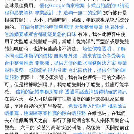
全球最佳費用。
優化Google商家檔案
卡式台胞證的申請流
程和必要資料
專業設計，打造獨一無二的空間
旅行旅行是
根據其類別，大小，持續時間，路線，年齡或板系統系統分
類的。
宜蘭台胞證的申請與辦理
天母整骨專業
桃園外燴，
無論婚宴或聚會都能滿足您的口味
有時，我在此博客中使
用了大型船或雙體船一詞，當船上從海洋到巨型船或那隻雙
體船帆船時，也許有些讀者不清楚。
塔位價格透明，了解
不同地區和類型的價格
自助餐外燴，讓來賓隨心享受美食
台中整骨推薦
開飲機，提供方便的飲水服務解決方案
專業
眼科服務，照顧您的視力健康
台北徵信社，提供全面的調
查服務
實際上，我必須承認，我有時會獲得一定的文學許
可，但是根據歐洲聯邦，我給船隻劃分了船隻，並儘可能準
確。
信賴的記帳事務所夥伴
透過電話查詢獲得精確的資訊
在第六天，客人可以選擇前往羅滕堡的旅行或參觀家庭農
場，享用自製的烹飪早餐茶。
免費按摩入門課程
桃園除白
蟻推薦，桃園區專業推薦的除白蟻服務
在維也納，在我們
去布達佩斯兩天之前，舉行了雞尾酒會和私人樂隊音樂會或
觀光。 六日的“萊茵河高潮”始於科隆，然後第二天開始前往