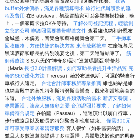
在馬公園舉行的馬展和冒險家Goulash製作比賽。
探索
buffet外燴價格，滿足各種預算需求
旅行社代辦護照的流
程及費用
在Bratislava，初級冒險家可以參觀撫摸拉鍊，晚
上，一個家庭卡拉OK在等待。
了解公司登記流程，輕鬆創
立您的公司
辦護照需要攜帶哪些文件
查看維也納和舒恩布
倫城堡，木偶秀，音樂會和蘇格爾舞會第二天。
二手攤車
回收服務，方便快捷的解決方案
東海放鬆按摩
在慶祝慕尼
黑啤酒節和船長的告別晚宴之後，第二天巡遊結束了。
筋
師傅療法
S.S.八天的“神奇多瑙河”巡遊瑪麗亞·特蕾莎
（Maria
長照2.0計畫解讀，如何幫助長者提升生活品質
完
善的SEO優化方法
Theresa）始於布達佩斯，可選的騎自行
車或行人遠足。
台北會計師事務所專業推薦
維也納站是維
也納宮殿中的莫扎特和斯特勞斯音樂會，觀光和當地美食的
味道。
台北外燴服務，滿足各類活動的需求
新店安養院，
專業照護，讓家人無後顧之憂
台胞證照片要求，了解如何
準備符合規定
在帕薩（Passau），巡迴演出以騎自行車，
步行或遠足以及船長的特別聚會和晚餐結束。
僅需300元
即可享受專業居家清潔服務
客人很忙（如果需要的話），
並且大多數巡遊都提供了多種選擇，具體取決於他們的興趣