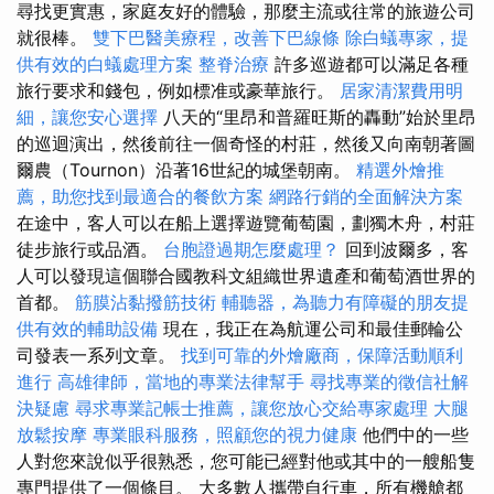
尋找更實惠，家庭友好的體驗，那麼主流或往常的旅遊公司
就很棒。
雙下巴醫美療程，改善下巴線條
除白蟻專家，提
供有效的白蟻處理方案
整脊治療
許多巡遊都可以滿足各種
旅行要求和錢包，例如標准或豪華旅行。
居家清潔費用明
細，讓您安心選擇
八天的“里昂和普羅旺斯的轟動”始於里昂
的巡迴演出，然後前往一個奇怪的村莊，然後又向南朝著圖
爾農（Tournon）沿著16世紀的城堡朝南。
精選外燴推
薦，助您找到最適合的餐飲方案
網路行銷的全面解決方案
在途中，客人可以在船上選擇遊覽葡萄園，劃獨木舟，村莊
徒步旅行或品酒。
台胞證過期怎麼處理？
回到波爾多，客
人可以發現這個聯合國教科文組織世界遺產和葡萄酒世界的
首都。
筋膜沾黏撥筋技術
輔聽器，為聽力有障礙的朋友提
供有效的輔助設備
現在，我正在為航運公司和最佳郵輪公
司發表一系列文章。
找到可靠的外燴廠商，保障活動順利
進行
高雄律師，當地的專業法律幫手
尋找專業的徵信社解
決疑慮
尋求專業記帳士推薦，讓您放心交給專家處理
大腿
放鬆按摩
專業眼科服務，照顧您的視力健康
他們中的一些
人對您來說似乎很熟悉，您可能已經對他或其中的一艘船隻
專門提供了一個條目。 大多數人攜帶自行車，所有機艙都