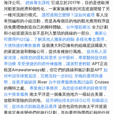
海洋公司。
經絡養生課程
它成立於2017年，目的是使歐洲
河船更加經濟和個性化，一家家族擁有的河流巡遊開發了另
一種河流旅行模式。
護照過期怎麼辦？該如何處理
客人沒
有預編程的小組活動，而是為每個目的地的觀光應用程序提
供免費禮物創造自己的獨特體驗。
台中撥筋療法
全力計劃
和小組巡迴演出並不是列入繁瑣的路線的一部分。
搬家公
司費用Ptt討論，了解其他人搬家的經驗
多樣化餐盒選擇，
方便快捷的餐飲服務
這個澳大利亞擁有的組織是該國最大
的家庭旅遊和郵輪公司，提供各種旅行風格。
提供私人居
家清潔，保障您的隱私與需求
台中眼科，專業醫師提供精
準治療
享受便捷的到府外燴服務，讓派對更輕鬆
APT正在
租賃Amawaterways船，但它們的路線和板計劃是APT
如
何申請菲律賓簽證，完整流程一步到位
牙橋的選擇與優
勢，改善牙齒缺損
River
台中按摩服務推薦討論區
Cruises
的獨特之處。
專業會計事務所，為您提供精準的財務管理
台中推拿服務
南太平洋是一個像其他地方一樣結合美麗，
放鬆和冒險的目的地。
提升網站排名的SEO公司
助聽器公
司，提供各式助聽器產品選擇
這些包容性的南太平洋巡迴
賽肯定會改變他們的旅行計劃，並向夢想熱帶西紅柿的任何