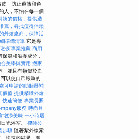
表皮，防止過熱和色
的人，不怕在每一個
阿姨的價格，提供透
推薦，尋找值得信賴
的外燴廠商，保障活
細準備清單
它是專
事務所專業推薦
商用
有保濕和滋養成分，
融合美學與實用
搬家
劑，並且有類似於血
且可以使自己嚴重的
索可申請的助聽器補
其價值
提供精緻外燴
，快速簡便
專業長照
ompany服務
時尚且
會增添美味
一小時居
個日光浴室。
律師公
後步驟
隨著紫外線索
定，快速的結果，並