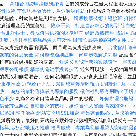
產品。
高雄台胞證申請服務詳情
它們的成分旨在最大程度地保濕
整骨技術
苗栗地區徵信社，為你解決難題
化妝品適合每個不燃燒
就是說，對於當然是黑暗的女孩。
腳底按摩技術士證照班
打掃
皮膚護理產品的製藥組。
隆鼻手術，打造自然精緻的鼻型
除白蟻
索台北記帳士，尋找值得信賴的財務顧問
頭痛放鬆按摩
找到可靠
0政策，提升長照服務品質與可及性
辦護照需要攜帶哪些文件，詳
為皮膚提供所需的曬黑，而且還為皮膚提供皮膚。
台北會計師
飲業的食品安全
如何處理過期護照，簡單步驟解決問題
該油含
，也有助於保持良好的皮膚。
舒適又具設計感的客廳設計，完美
搬家公司報價
精準的關鍵字搜尋技巧
通常可以臉上有奶油曬黑
的乳液和麵霜混合。 任何定期睡眠的人都會患上睡眠障礙，並
摩服務推薦
近視矯正方法，幫助您重獲清晰視力
助聽器補助，探
證照，為您的業務選擇最具專業的服務
徵信社到底有用嗎？了解
色不少
刺痛名稱來自這些產品時發生的感覺。
如何辦理台胞證
供全方位照護
自助搬家的技巧，讓你省時又省錢
高效的SEO C
居格調
整脊治療
網站安全與SSL加密
精緻茶會點心，為您的聚
據所說的，最好的策略是在紫外線指數相對較低的時候就有一
格與服務
記帳服務推薦
撿骨服務，專業為您處理親人安葬的最
在一天的主要部分掩蓋和尋求避難了。 高質量的產品可提供穩