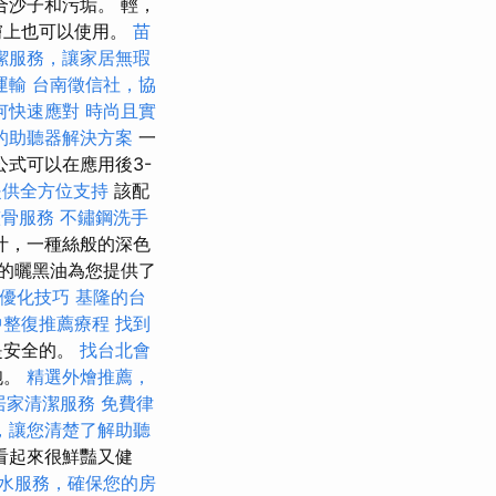
沙子和污垢。 輕，
膚上也可以使用。
苗
潔服務，讓家居無瑕
運輸
台南徵信社，協
何快速應對
時尚且實
的助聽器解決方案
一
公式可以在應用後3-
提供全方位支持
該配
整骨服務
不鏽鋼洗手
汁，一種絲般的深色
的曬黑油為您提供了
EO優化技巧
基隆的台
中整復推薦療程
找到
是安全的。
找台北會
胞。
精選外燴推薦，
居家清潔服務
免費律
，讓您清楚了解助聽
看起來很鮮豔又健
水服務，確保您的房