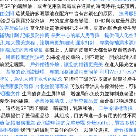
有SPF的曬黑油，或者使用防曬霜或在適當的時間時尋找庇護
住空間
這就是許多曬黑油在配方中含有古銅色的原因。
撿骨服
論是否暴露於紫外線，您的皮膚都會變黑。 DHD與表皮最外
改善牙齒缺損
當化學物質滲透到死皮中時，皮膚的顏色會發生
補助計劃
記帳服務推薦
長照中心的單人房選擇，提供個人化空
毛孔粗大醫美療程，讓肌膚更加細緻
漏水打針，專業修補漏水源
師協助您的業務成長
實際上，人體的皮膚每天都會經歷自然過
膚。
腳底按摩證照課程
如果您是皮膚的，則不應從一開始就潛入
之前製定曬黑。
戶外婚禮外燴，讓您的婚禮更完美
在進入陽光之
程。
基隆的台胞證辦理，專業服務讓過程更簡單
利用WordPre
牌位，為先人留下永恆的紀念
它增強了陽光對皮膚的影響並產
的搬家服務選擇
台北整復師專業
芳族幹章油具有保濕特性，可
帶哪些文件
生育酚會產生屏障膜，增強局部免疫力並抑制衰老過
恢復受損的組織。
專業冷氣清洗，提升空氣品質
蘆薈提取物迅速
。 這些是SPF因子麵霜，噴霧劑，乳液和油。
二手冷凍櫃選擇
品牌提供了整個產品線，其組成，目的和進一步有用的特性不
適
記帳服務推薦
台胞證申請的完整步驟
外燴buffet，豐富多
眼科醫師
我們已經編制了最佳的評分，以便於選擇。
新竹按摩