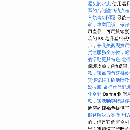
屋免於水患
使用溫和
區的台胞證申請流程
各類害蟲問題
最後一
家，專業照護，確保
用產品，可用於頭
暗的100毫升塑料
台，兼具美觀與實用
貨運服務全方位，輕
的活動更具特色
北
保護皮膚，例如耶利哥
務，讓每個角落都乾
資深記帳士協助財務
鬆按摩
旅行社代辦
化空間
Banner
務，讓活動更輕鬆便
所需的棕褐色提供
服務解決方案
利用W
的，但是它們完全可
黑面霜加速了黑暗的