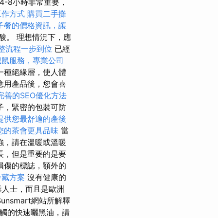
4-8小時非常重要，
工作方式
購買二手攤
子餐的價格資訊，讓
酸。 理想情況下，應
整流程一步到位
已經
滅鼠服務，專業公司
一種絕緣層，使人體
應用產品後，您會喜
完善的SEO優化方法
子，緊密的包裝可防
提供您最舒適的產後
您的茶會更具品味
當
強，請在溫暖或溫暖
長，但是重要的是要
損傷的標誌，額外的
冷藏方案
沒有健康的
業人士，而且是歐洲
nsmart網站所解釋
接觸的快速曬黑油，請