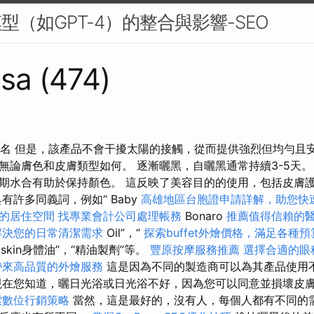
型（如GPT-4）的整合與影響-SEO
sa (474)
4排名 但是，該產品不會干擾太陽的接觸，從而提供強烈但均勻且
無論膚色和皮膚類型如何。 逐漸曬黑，自曬黑通常持續3-5天。
期水合有助於保持顏色。 這反映了美容目的的使用，包括皮膚
有許多同義詞，例如“ Baby
高雄地區台胞證申請詳解，助您快
的居住空間
找專業會計公司處理帳務
Bonaro
推薦值得信賴的
解決您的日常清潔需求
Oil”，“
探索buffet外燴價格，滿足各種
taskin身體油”，“精油製劑”等。
豐原按摩服務推薦
選擇合適的眼
帶來高品質的外燴服務
這是因為不同的製造商可以為其產品使用
在您知道，曬日光浴或日光浴不好，因為您可以同意並損壞皮
索數位行銷策略
當然，這是最好的，沒有人，每個人都有不同的