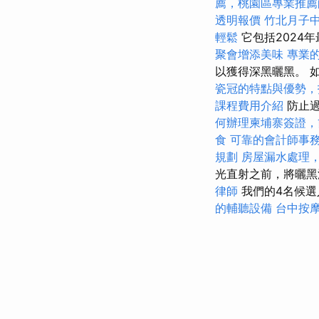
薦，桃園區專業推薦
透明報價
竹北月子
輕鬆
它包括2024
聚會增添美味
專業
以獲得深黑曬黑。 
瓷冠的特點與優勢，
課程費用介紹
防止
何辦理柬埔寨簽證，
食
可靠的會計師事
規劃
房屋漏水處理
光直射之前，將曬
律師
我們的4名候選
的輔聽設備
台中按