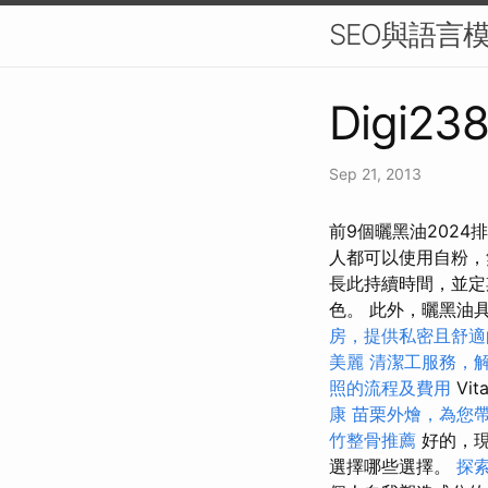
SEO與語言模
Digi238
Sep 21, 2013
前9個曬黑油202
人都可以使用自粉，
長此持續時間，並定
色。 此外，曬黑油具
房，提供私密且舒適
美麗
清潔工服務，
照的流程及費用
Vi
康
苗栗外燴，為您
竹整骨推薦
好的，現
選擇哪些選擇。
探