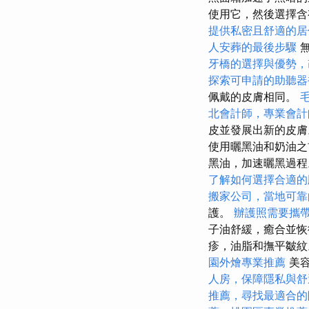
使用它，然後選擇含
提供私密且舒適的居
人安葬的最後步驟
無
牙橋的選擇與優勢，
探索可申請的助聽器
佩戴的皮膚相同。
北會計師，專業會計
皮並發展出新的皮
使用曬黑油和奶油
黑油，加速曬黑過
了解如何選擇合適的
搬家公司，當地可靠
護。
辦護照需要攜
子油舒緩，癒合並
疹，油脂和撫平皺紋
園外燴專業推薦
美容
人房，保障隱私與舒
推薦，尋找最適合的