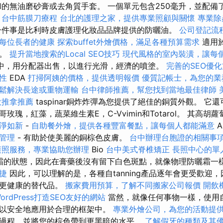
的無油磨砂膏或去角質手套。 一個單元包含250毫升，並配備
台中筋膜刀療程
台北的護理之家，提供專業照顧與關懷
專業除
件事是比利時皮膚護理化妝品品牌提供的防曬油。
公司登記流
每位長者的健康
探索buffet外燴價格，滿足各種預算需求
適用
髮。
提升當地搜索的Local SEO技巧
現代風格的室內裝潢，讓每
瓶中，用分配器出售，以進行光滑，經濟的噴塗。
完善的SEO優
性
EDA
打掃阿姨的價格，提供透明報價
優質記帳士，為您的業
鬆解決長途或重物運輸
台中律師推薦，幫您找到當地最佳律師
投推拿推薦
taspinar銅炸炸彈為您提供了絕佳的銅質外觀。 它
玫瑰，紅藻，蔬菜維生素E，C-Vvimin和Totarol。 其高胡
淨如新
-
自助餐外燴，提供各種豐富餐點，讓每個人都能滿意
A
管理
- 有助於使美麗的銅棕色皮膚。
台中辦理台胞證的相關事
護照服務，專業協助您辦理
Bio
台中美式脊椎矯正
長照中心的單
防曬霜的狀態，因此在膏藥後沒有留下白色斑點，就像物理防曬霜一
捷
因此，可以理解的是，各種自tanning產品逐年會更受歡迎
了更健康的替代品。
搬家費用預算，了解不同搬家公司報價
開飲
ordPress打造SEO友好的網站
當然，就像任何事物一樣，使用自我
以安全地應用於合理的框架中。
專業外燴公司，為您的活動提
過程，並將您的棕色帶到更黑暗的水平。
了解假牙的種類及其