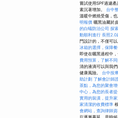
嘗試使用SPF過濾
素沉著增加。
台中
溫暖中燃燒受傷，也
明報價
曬黑油屬於
的白蟻防治公司
探
動順利進行
長照2.
門設計的，不僅可以
冰箱的選擇，保障餐
即使在曬黑過程中
費用預算，了解不同
清的液滴可以與我們
健康風險。
台中按
助計劃
了解會計師
茶點，為您的聚會增
中心，為您的長者提
實用的裝潢，提升家
家清潔的收費標準
根
會網站，查詢律師資
引逐漸蔓延，是時候