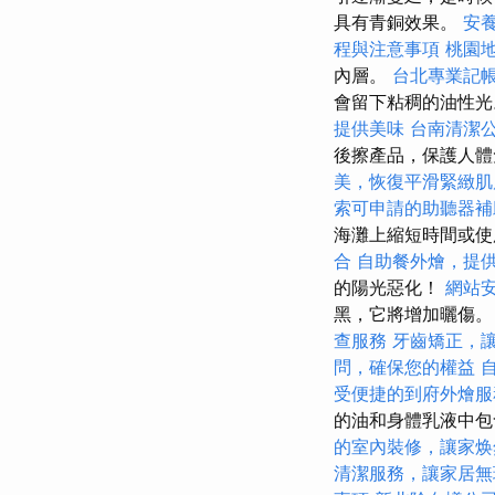
具有青銅效果。
安
程與注意事項
桃園
內層。
台北專業記
會留下粘稠的油性
提供美味
台南清潔
後擦產品，保護人
美，恢復平滑緊緻肌
索可申請的助聽器補
海灘上縮短時間或使
合
自助餐外燴，提
的陽光惡化！
網站安
黑，它將增加曬傷
查服務
牙齒矯正，
問，確保您的權益
受便捷的到府外燴服
的油和身體乳液中包
的室內裝修，讓家焕
清潔服務，讓家居無