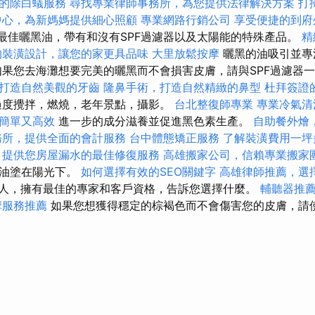
的除白蟻服務
尋找專業律師事務所，為您提供法律解決方案
打
中心，為新媽媽提供細心照顧
專業網路行銷公司
享受便捷的到府
年最佳曬黑油，帶有和沒有SPF過濾器以及太陽能的特殊產品。
精
的裝潢設計，讓您的家更具品味
大里放鬆按摩
曬黑的油吸引並專
如果您去海灘想要完美的曬黑而不會損害皮膚，請與SPF過濾器
打造自然美觀的牙齒
隆鼻手術，打造自然精緻的鼻型
杜拜簽證
過度攪拌，燃燒，老年景點，攝影。
台北整復師專業
專業冷氣清
簡單又高效
進一步的成分滋養並促進黑色素生產。
自助餐外燴
務所，提供全面的會計服務
台中體態矯正服務
了解裝潢費用一坪
，提供您房屋漏水的最佳修復服務
高雄搬家公司，信賴專業搬家
黑油塗在陽光下。
如何選擇有效的SEO關鍵字
高雄律師推薦，選
人，擁有最佳的專家和客戶資格，告訴您選擇什麼。
輔聽器推
摩服務推薦
如果您想獲得穩定的棕褐色而不會傷害您的皮膚，請