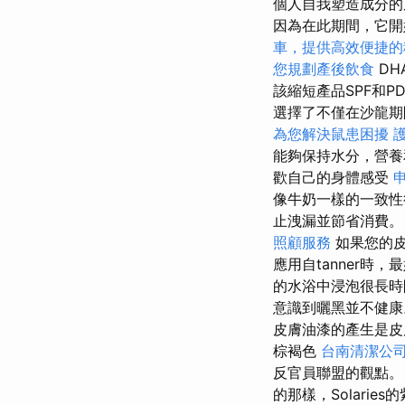
個人自我塑造成分
因為在此期間，它
車，提供高效便捷的
您規劃產後飲食
DH
該縮短產品SPF和P
選擇了不僅在沙龍期
為您解決鼠患困擾
能夠保持水分，營
歡自己的身體感受
像牛奶一樣的一致性
止洩漏並節省消費
照顧服務
如果您的皮
應用自tanner時
的水浴中浸泡很長
意識到曬黑並不健
皮膚油漆的產生是
棕褐色
台南清潔公
反官員聯盟的觀點
的那樣，Solari