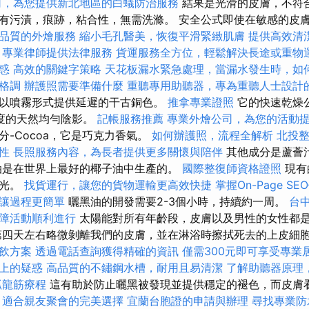
司，為您提供新北地區的白蟻防治服務
結果是光滑的皮膚，不符合
有污漬，痕跡，粘合性，無需洗滌。 安全公式即使在敏感的皮
品質的外燴服務
縮小毛孔醫美，恢復平滑緊緻肌膚
提供高效清
，專業律師提供法律服務
貨運服務全方位，輕鬆解決長途或重物
惑
高效的關鍵字策略
天花板漏水緊急處理，當漏水發生時，如
格調
辦護照需要準備什麼
重聽專用助聽器，專為重聽人士設計
以噴霧形式提供延遲的干古銅色。
推拿專業證照
它的快速乾燥
度的天然均勻陰影。
記帳服務推薦
專業外燴公司，為您的活動
分-Cocoa，它是巧克力香氣。
如何辦護照，流程全解析
北投
性
長照服務內容，為長者提供更多關懷與陪伴
其他成分是蘆薈
油是在世界上最好的椰子油中生產的。
國際整復師資格證照
現有
風光。
找貨運行，讓您的貨物運輸更高效快捷
掌握On-Page S
讓過程更簡單
曬黑油的開發需要2-3個小時，持續約一周。
台
障活動順利進行
太陽能對所有年齡段，皮膚以及男性的女性都
四天左右略微剝離我們的皮膚，並在淋浴時擦拭死去的上皮細
飲方案
透過電話查詢獲得精確的資訊
僅需300元即可享受專業
上的疑惑
高品質的不鏽鋼水槽，耐用且易清潔
了解助聽器原理
抓龍筋療程
這有助於防止曬黑被發現並提供穩定的褪色，而皮膚
，適合親友聚會的完美選擇
宜蘭台胞證的申請與辦理
尋找專業防