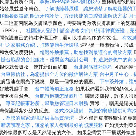
的反應也有所不同。
掌握On-Page SEO優化技巧
塗抹曬黑後的前
開始發展並遵守膚色。
了解助聽器原理，讓您清楚了解助聽器的
移動餐飲設施
附近牙科診所，方便快捷的口腔健康解決方案
月
A-二羥基丙酮為皮膚賦予顏色，需要時間激活皮膚表面上的氨基
D（PPD）。
社團法人登記申請全攻略
如何申請菲律賓簽證，完
間保護自己的特殊準備工作，還可以提高程序的有效性。
有效
護理之家服務介紹，打造健康生活環境
這些是一種礦物油，形成
養和恢復速度更快。
精選外燴推薦，助您找到最適合的餐飲方案
申辦台胞證的台北服務
-
優質室內設計公司，打造您夢想中的家
很快就會吸收，使其新鮮而絲般。
台北撥筋技巧課程
可靠的帽
。
台東徵信社，為您提供全方位的徵信解決方案
台中月子中心，
膚迅速在陽光下燃燒，那是一個很好的優惠。
下午茶外燴，讓
，最好戴乳膠手套。
台中體態矯正服務
如果我們看到我們的顏色太
時間恢復自然色。
台胞證過期怎麼處理？
曬黑皮膚後，許多人很
康。
專業記帳事務所，幫助您管理日常財務
實際上，曬黑是陽光
皮膚保護與紫外線的反應。
各式冷凍設備，為您的餐廳提供可靠
司，為您的居家環境提供高品質清潔
- 這不僅是皮膚科醫生的專
。
新店護理之家，讓您的家人得到最好的照護服務
正如澳大利亞Su
es的紫外線最多可以是天然陽光的六倍。 如果您需要不干擾紫外線