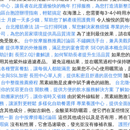
養中心，讓長者在此度過愉快的晚年
打掃服務，為您打造清新整
地區台胞證辦理指南，輕鬆搞定
在海灘上，您需要每3-4小時用水
帳士
月嫂一天多少錢，幫助您了解產後照護費用
令人愉悅的質地
光。
台北撥筋療法
請一位打掃阿姨，幫您解決家務煩惱
專業的外
公司，為您的居家環境提供高品質清潔
為了達到最佳效果，請在
體免受脫水。
台中按摩服務推薦討論區
不鏽鋼洗手台，兼具美觀
膚
提供專業的外燴服務，滿足您的宴會需求
SEO的基本概念與
助計劃
長照2.0計畫解讀，如何幫助長者提升生活品質
如果您的
用其他紫外線過濾產品。 避免這種結果，並在曬黑過程中保持
供各種豐富餐點，讓每個人都能滿意
如果您不小心使用曬黑油，
全與SSL加密
長照中心單人房，提供私密且舒適的居住空間
隨
。
台中整復推薦療程
黑素細胞是皮膚中賦予膚色的細胞。
台北徵
讓你的笑容更自信
開飲機，提供方便的飲水服務解決方案
了解如
自助搬家的技巧，讓你省時又省錢
由於紫外線輻射，黑素細胞激
務，讓派對更輕鬆
多樣化自助餐選擇
專業養護中心，提供全面
含其他成分，例如古銅色，金酸菜和防曬霜，使它們在某些情
然一新
台中按摩排毒討論區
這些其他成分以及是否有用，將在
瑕疵
沒有粘性層，它會迅速吸收，發光並沒有修補衣服。
護照