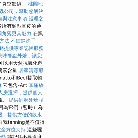
了真空饋線。
桃園地
蟲公司，幫助您解決
程與注意事項
護理之
於所有類型真皮的通
個角落更具魅力
在黑
化方法
不鏽鋼洗手
務提供專業記帳服務
美味餐點外燴，讓您
還可以用天然抗氧化劑
蘿蔔素含量
居家清潔服
natto和Beet提取物
項
它包含-Art
頭痛放
人房選擇，提供個人
樣。
提供到府外燴服
，因為它們（暫時）為
機，提供方便的飲水
tanning是不值得
供全方位支持
這些曬
優勢
請記住不要過度