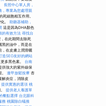
所。
長照中心單人房，
務，專業為您處理親
層的死細胞相互作用。
變化。
助聽器補助，
間
這是因為DHA顏色
頭的有效方法
尋找台
程，在此期間去除死
曬黑的油中，而是在
前，在皮膚上潤滑曬
ss打造SEO友好的網站
生更多黑色素。
台南
提供強大的紫外線保
程。
逢甲放鬆按摩
杏
緩解炎症，消除皮
，提供實惠的選項
桃
同。
提供老人養護單
樣的餐點選擇
台北眼科
服務
桃園除白蟻推