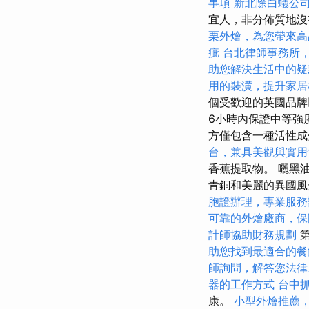
事項
新北除白蟻公
宜人，非分佈質地沒
栗外燴，為您帶來高
疵
台北律師事務所
助您解決生活中的疑
用的裝潢，提升家居
個受歡迎的英國品牌
6小時內保證中等強
方僅包含一種活性成
台，兼具美觀與實用
香蕉提取物。 曬黑
青銅和美麗的異國
胞證辦理，專業服務
可靠的外燴廠商，保
計師協助財務規劃
第
助您找到最適合的餐
師詢問，解答您法律
器的工作方式
台中
康。
小型外燴推薦