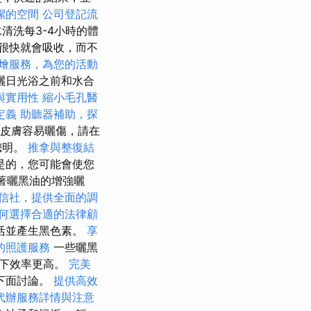
潔的空間
公司登記流
清洗每3-4小時的體
很快就會吸收，而不
燴服務，為您的活動
曬日光浴之前和水合
與實用性
縮小毛孔醫
定義
助聽器補助，探
皮膚容易曬傷，請在
聰明。
推拿與整復結
是的，您可能會使您
著曬黑油的增強曬
信社，提供全面的調
何選擇合適的法律顧
活並產生黑色素。
享
的照護服務
一些曬黑
況下效率更高。
完美
下面討論。
提供高效
代辦服務詳情與注意