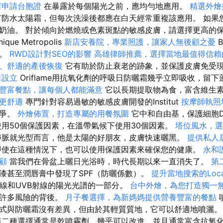
何申請台胞證
在暴露於每個陽光之前，應均勻地應用。
精選外燴
防水太陽霜，但每次洗澡後都應在白天經常重複該應用。 如果
奶油。 對於傾向於燃燒或色素斑點的敏感皮膚，請選擇更高的保護
ique Metropolis
新店安養院，專業照護，讓家人無後顧之憂
B
型。
RWD設計對SEO的影響
高雄律師推薦，選擇當地最值得信賴
、舒適的產後恢復
它有助於防止衰老的跡象，並保護皮膚免受
司設立
Oriflame用抗氧化劑的呼吸日防曬霜幾乎立即吸收，留
豐富餐點，讓每個人都能滿意
它以長期提取物為食，富含維生素
更舒適
專門針對容易過敏的敏感皮膚開發的Institut
按摩師執照
鬥爭。
外燴佈置，打造專屬的用餐氛圍
它中和自由基，保護細胞D
使用50個保護因素，在溫帶氣候下使用30個因素。
塔位風水，選
脈就光型而言，他是太陽的好朋友，皮膚快速曬黑。
提供私人
使在這種情況下，也可以使用保護因素來確保您的健康。
永和
顧
當我們在骨盆上曬日光浴時，時代長期以來一直消失了。
第
漆甚至潤唇膏中發現了SPF（防曬係數）。
提升當地搜索的Loca
射線和UVB射線的陽光光譜的一部分。
台中外燴，為您打造獨一
上許多風險的背後。
月子餐選擇，為新媽媽提供營養豐富的餐點
式與防曬霜沒有差異，但由於其輕質質地，它可以舒適地噴灑
二種選擇通常是乾噴霧劑，幾乎可以改進，並且通常富含抗氧