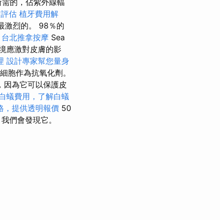
所需的，佔紫外線輻
業評估
植牙費用解
最激烈的。 98％的
。
台北推拿按摩
Sea
和環境應激對皮膚的影
理
設計專家幫您量身
護細胞作為抗氧化劑。
，因為它可以保護皮
白蟻費用，了解白蟻
格，提供透明報價
50
，我們會發現它。