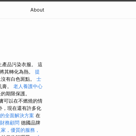
About
止產品污染衣服。 這
應將其轉化為熱。
提
上沒有白色斑點。
士
乳膏。
老人養護中心
長的期限保護。
膚可以在不燃燒的情
外，現在還有許多化
的全面解決方案
在
財務顧問
德國品牌
之家，優質的服務，