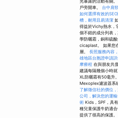
光暴露的活動有關
戶旁開車。
台中肩
如何選擇有效的SE
槽，耐用且易清潔
如
得益於Vichy熱
個不錯的成分列表
學防曬霜，銅和硫酸
cicaplast。
層。
長照服務內容
雄地區台胞證申請詳
摩療程
在與朋友共度
建議每隔幾個小時就可以重
XL防曬霜有50毫升
Mexoplex濾波器
了解徵信社的價位，
公司，解決您的運輸
術
Kids，SPF，
種兒童保護牛奶適
提供了很高的保護