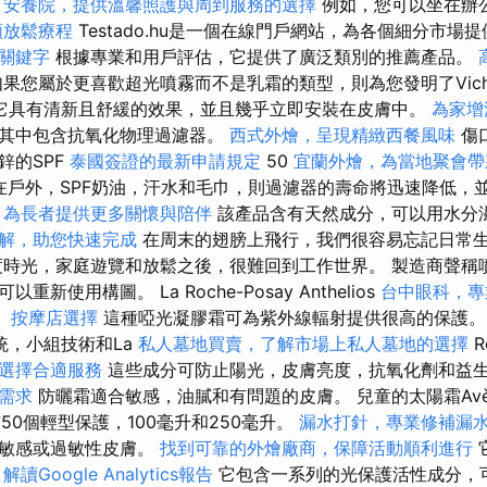
。
安養院，提供溫馨照護與周到服務的選擇
例如，您可以坐在辦
頸放鬆療程
Testado.hu是一個在線門戶網站，為各個細分市場
O關鍵字
根據專業和用戶評估，它提供了廣泛類別的推薦產品。
果您屬於更喜歡超光噴霧而不是乳霜的類型，則為您發明了Vich
水，它具有清新且舒緩的效果，並且幾乎立即安裝在皮膚中。
為家增
，其中包含抗氧化物理過濾器。
西式外燴，呈現精緻西餐風味
傷
鋅的SPF
泰國簽證的最新申請規定
50
宜蘭外燴，為當地聚會帶
 如果您在戶外，SPF奶油，汗水和毛巾，則過濾器的壽命將迅速降低
，為長者提供更多關懷與陪伴
該產品含有天然成分，可以用水分
解，助您快速完成
在周末的翅膀上飛行，我們很容易忘記日常
時光，家庭遊覽和放鬆之後，很難回到工作世界。 製造商聲稱
新使用構圖。 La Roche-Posay Anthelios
台中眼科，專
。
按摩店選擇
這種啞光凝膠霜可為紫外線輻射提供很高的保護。
系統，小組技術和La
私人墓地買賣，了解市場上私人墓地的選擇
R
選擇合適服務
這些成分可防止陽光，皮膚亮度，抗氧化劑和益
需求
防曬霜適合敏感，油膩和有問題的皮膚。 兒童的太陽霜Avèn
具有50個輕型保護，100毫升和250毫升。
漏水打針，專業修補漏
合敏感或過敏性皮膚。
找到可靠的外燴廠商，保障活動順利進行
。
解讀Google Analytics報告
它包含一系列的光保護活性成分，可