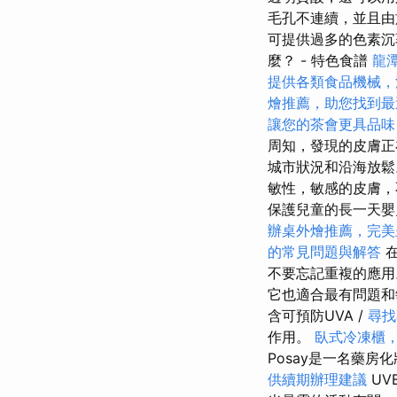
毛孔不連續，並且由
可提供過多的色素沉
麼？ - 特色食譜
龍
提供各類食品機械，
燴推薦，助您找到最
讓您的茶會更具品味
周知，發現的皮膚正
城市狀況和沿海放
敏性，敏感的皮膚，
保護兒童的長一天嬰
辦桌外燴推薦，完美
的常見問題與解答
在
不要忘記重複的應
它也適合最有問題和
含可預防UVA /
尋找
作用。
臥式冷凍櫃
Posay是一名藥房
供續期辦理建議
UV