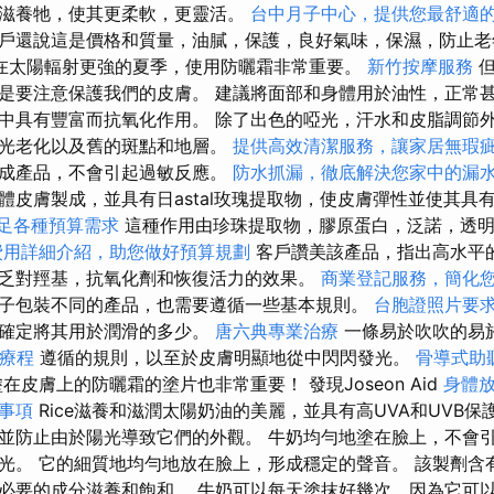
滋養牠，使其更柔軟，更靈活。
台中月子中心，提供您最舒適
戶還說這是價格和質量，油膩，保護，良好氣味，保濕，防止老
在太陽輻射更強的夏季，使用防曬霜非常重要。
新竹按摩服務
但
是要注意保護我們的皮膚。 建議將面部和身體用於油性，正常甚
中具有豐富而抗氧化作用。 除了出色的啞光，汗水和皮脂調節
的光老化以及舊的斑點和地層。
提供高效清潔服務，讓家居無瑕
生成產品，不會引起過敏反應。
防水抓漏，徹底解決您家中的漏
體皮膚製成，並具有日astal玫瑰提取物，使皮膚彈性並使其具
，滿足各種預算需求
這種作用由珍珠提取物，膠原蛋白，泛諾，透明
費用詳細介紹，助您做好預算規劃
客戶讚美該產品，指出高水平
乏對羥基，抗氧化劑和恢復活力的效果。
商業登記服務，簡化
子包裝不同的產品，也需要遵循一些基本規則。
台胞證照片要
難確定將其用於潤滑的多少。
唐六典專業治療
一條易於吹吹的易
療程
遵循的規則，以至於皮膚明顯地從中閃閃發光。
骨導式助
在皮膚上的防曬霜的塗片也非常重要！ 發現Joseon Aid
身體
事項
Rice滋養和滋潤太陽奶油的美麗，並具有高UVA和UVB保
並防止由於陽光導致它們的外觀。 牛奶均勻地塗在臉上，不會
光。 它的細質地均勻地放在臉上，形成穩定的聲音。 該製劑含
必要的成分滋養和飽和。 牛奶可以每天塗抹好幾次，因為它可