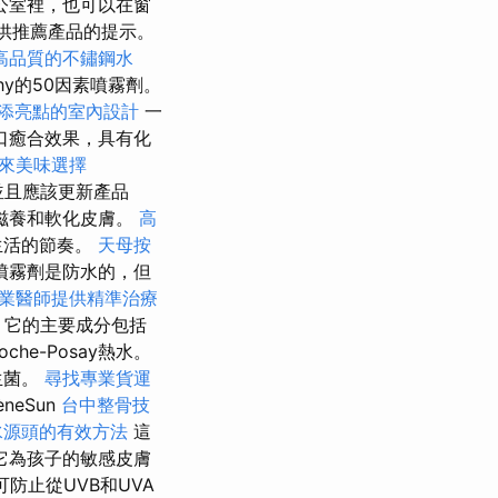
公室裡，也可以在窗
提供推薦產品的提示。
高品質的不鏽鋼水
y的50因素噴霧劑。
添亮點的室內設計
一
口癒合效果，具有化
來美味選擇
，並且應該更新產品
滋養和軟化皮膚。
高
生活的節奏。
天母按
噴霧劑是防水的，但
業醫師提供精準治療
 它的主要成分包括
oche-Posay熱水。
生菌。
尋找專業貨運
eSun
台中整骨技
水源頭的有效方法
這
它為孩子的敏感皮膚
防止從UVB和UVA