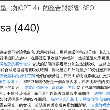
型（如GPT-4）的整合與影響-SEO
sa (440)
這確實不會讓我白色 應用程序後，用戶建議等待20分鐘，以防
器滲透到皮膚中，在那裡它吸收紫外線輻射，然後通過化學反
滿足您的宴會需求
合成的防曬霜很容易分佈並迅速吸收，皮膚
於合成過濾器需要吸收時間，因此應在戶外前至少20分鐘使用
供更隱私的居住空間
他們的優勢是，它們比礦物過濾器提供更
學，讓你迅速上手
SPF或防曬係數是一個保護因素，它表明我們的皮
陽光下的直射。
專業討債服務，幫你追回欠款
除了簡單的防曬霜
可用，不僅可以保護，而且還可以保護或覆蓋皮膚缺陷。
網路行銷
如何選擇最合適的SPF面霜。
探索台北記帳士，尋找值得信賴的
露在陽光下的女孩，並試圖保護皮膚免受負面影響。
台北護理