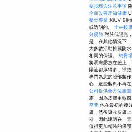
要步驟與注意事項
陽
全面改善牙齒健康
U
整骨專業
和UV-B
或透明的。
士林按
分侵蝕
對於低陽光，
是，在其他情況下，
大多數活動推薦防
相同的保護。
納骨
將潤膚露放在臉上
陽油都厚得多，導致
專門為您的臉部製作
心，這些製劑不再在
公司提供全方位搬遷
霜，因為皮膚更敏
空間
他在最初的幾
膚，然後吸收皮膚
器，因此建議在一天
值得更加精確的保