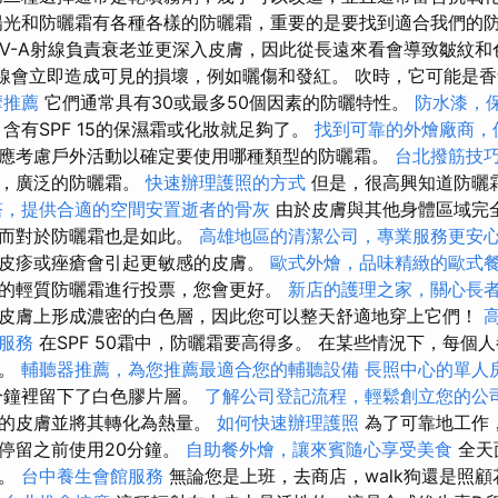
光和防曬霜有各種各樣的防曬霜，重要的是要找到適合我們的
V-A射線負責衰老並更深入皮膚，因此從長遠來看會導致皺紋
射線會立即造成可見的損壞，例如曬傷和發紅。 吹時，它可能是
摩推薦
它們通常具有30或最多50個因素的防曬特性。
防水漆，
含有SPF 15的保濕霜或化妝就足夠了。
找到可靠的外燴廠商，
應考慮戶外活動以確定要使用哪種類型的防曬霜。
台北撥筋技
水，廣泛的防曬霜。
快速辦理護照的方式
但是，很高興知道防曬
塔，提供合適的空間安置逝者的骨灰
由於皮膚與其他身體區域完
，而對於防曬霜也是如此。
高雄地區的清潔公司，專業服務更安
皮疹或痤瘡會引起更敏感的皮膚。
歐式外燴，品味精緻的歐式
的輕質防曬霜進行投票，您會更好。
新店的護理之家，關心長
皮膚上形成濃密的白色層，因此您可以整天舒適地穿上它們！
服務
在SPF 50霜中，防曬霜要高得多。 在某些情況下，每個
感。
輔聽器推薦，為您推薦最適合您的輔聽設備
長照中心的單人
分鐘裡留下了白色膠片層。
了解公司登記流程，輕鬆創立您的公
上的皮膚並將其轉化為熱量。
如何快速辦理護照
為了可靠地工作
停留之前使用20分鐘。
自助餐外燴，讓來賓隨心享受美食
全天
護。
台中養生會館服務
無論您是上班，去商店，walk狗還是照