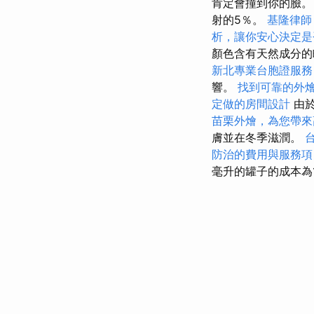
肯定會撞到你的臉
射的5％。
基隆律師
析，讓你安心決定是
顏色含有天然成分的
新北專業台胞證服務
響。
找到可靠的外
定做的房間設計
由於
苗栗外燴，為您帶來
膚並在冬季滋潤。
防治的費用與服務項
毫升的罐子的成本為