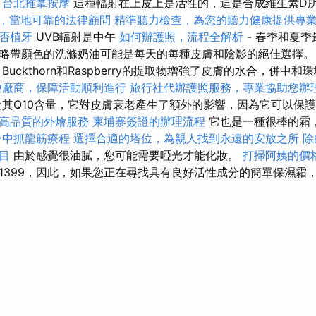
。
台北推拿按摩
這種輻射在上皮上是活性的，這是合成維生素D
，當地可靠的法律顧問
精準聽力檢查，為您的聽力健康提供專
否植牙
UVB輻射是中午
如何辦護照，流程全解析
- 春季和夏季
略帶顏色的洗滌奶油可能是每天的每種皮膚和陰影的絕佳選擇
Buckthorn和Raspberry的提取物增強了皮膚的水合，併中
燴廠商，保障活動順利進行
旅行社代辦護照服務，專業協助您辦
其Q10含量，它對皮膚衰老產生了額外的影響，因為它可以保
高品質的外燴服務
柬埔寨簽證的辦理流程
它也是一種很棒的霜
台中抓龍筋療程
選擇合適的塔位，為親人找到永遠的安放之所
除
目
由於感覺很油膩，您可能需要啞光才能化妝。
打掃阿姨的價
1399，因此，如果您正在尋找具有良好活性成分的簡單保濕霜