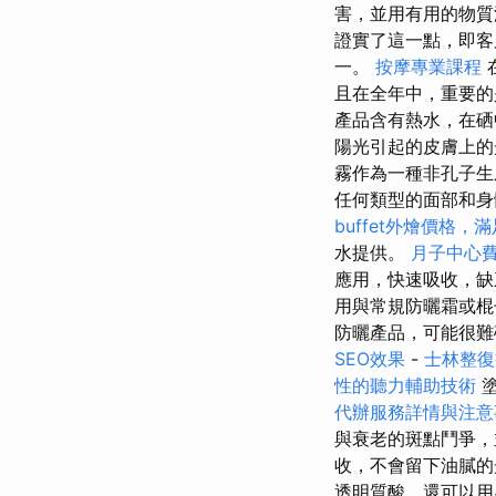
害，並用有用的物質
證實了這一點，即客
一。
按摩專業課程
且在全年中，重要的
產品含有熱水，在硒
陽光引起的皮膚上
霧作為一種非孔子
任何類型的面部和身
buffet外燴價格
水提供。
月子中心
應用，快速吸收，缺
用與常規防曬霜或棍
防曬產品，可能很
SEO效果
-
士林整復
性的聽力輔助技術
塗
代辦服務詳情與注意
與衰老的斑點鬥爭，
收，不會留下油膩的
透明質酸，還可以用