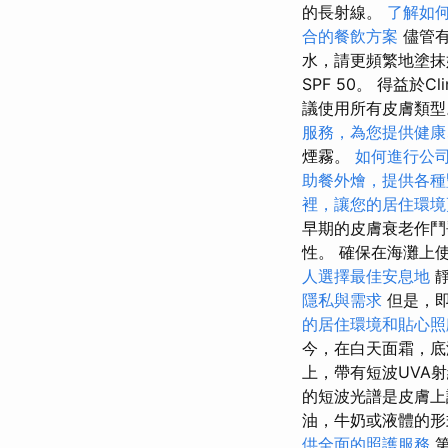
的長射線。
了解如
合的餐飲方案
儘管有
水，請更頻繁地塗抹
SPF 50。 得益於Clin
議使用所有皮膚類
服務，為您提供健康
煙霧。
如何進行公
助餐外燴，提供各種
裡，讓您的居住環境
早期的皮膚衰老作
性。 確保在海灘上
人選擇最佳安息地
靜
隱私與需求
但是，即
的居住環境和貼心照
今，在白天面霜，底
上，帶有短波UVA
的短波光譜是皮膚
油，牛奶或液體的形
供全面的照護服務
第