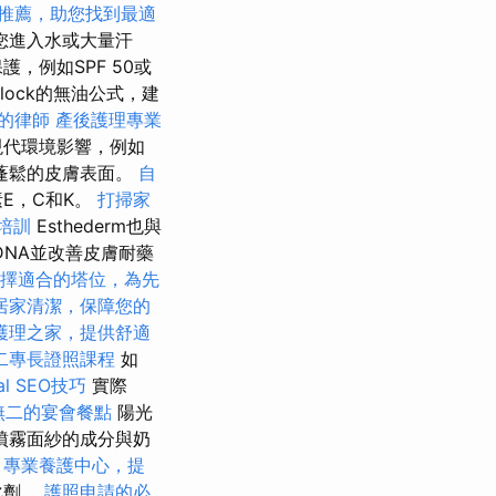
推薦，助您找到最適
您進入水或大量汗
，例如SPF 50或
lock的無油公式，建
的律師
產後護理專業
現代環境影響，例如
下蓬鬆的皮膚表面。
自
E，C和K。
打掃家
培訓
Esthederm也與
NA並改善皮膚耐藥
擇適合的塔位，為先
居家清潔，保障您的
護理之家，提供舒適
二專長證照課程
如
l SEO技巧
實際
無二的宴會餐點
陽光
噴霧面紗的成分與奶
。
專業養護中心，提
化劑。
護照申請的必