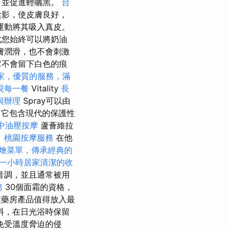
，並促進輕曬黑。
台
陰影，使皮膚良好，
運動將其吸入真皮。
因此您始終可以將奶油
膚潤滑，也不會刺激
它不會留下白色的痕
家，優質的服務，滿
現每一餐
Vitality
長
與辦理
Spray可以由
它包含現代的保護性
中油壓按摩
蘆薈維拉
。
桃園按摩服務
在他
燴菜單，傳承經典的
一小時居家清潔的收
音調，並且通常被用
務
30個面霜的資格，
藥房產品值得放入最
料，在日光浴時保留
免受溫度脅迫的侵