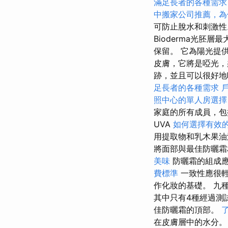
滿足長者的各種需求
中搬家公司推薦，為
可防止脫水和刺激
Bioderma光胚
保留。 它為陽光提
皮膚，它將是啞光，
跡，並且可以很好地吸
足長者的各種需求
照中心的單人房選擇
家庭的所有成員，包
UVA
如何選擇有效的
用提取物和乳木果油
將面部與最佳防曬霜
美味
防曬霜的組成應
費標準
一致性應很輕
作化妝的基礎。 九
其中只有4種經過測
佳防曬霜的頂部。
在皮膚層中的水分