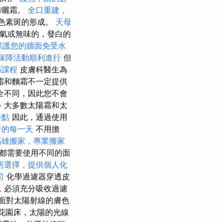
防曬霜。
全口重建，
和色素斑的形成。
天母
香氣或無味的，發白的
保護您的牆面免受水
保障活動順利進行
但
巧課程
皮膚科醫生為
霜和麵霜不一定提供
全不同，因此您不會
心
大多數太陽霜和太
餐點
因此，通過使用
者的每一天
不用擔
高雄搬家，專業搬家
人都需要使用不同的面
房選擇，提供個人化
司
化學過濾器穿透皮
，必須充分吸收過濾
面對太陽射線的膚色
顧花園床，太陽的光線