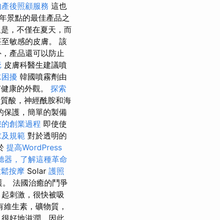
的產後照顧服務
這也
年景點的最佳產品之
是，不僅在夏天，而
至敏感的皮膚。 該
外，產品還可以防止
疵
皮膚科醫生建議噴
水困擾
韓國噴霧劑由
有健康的外觀。
探索
質酸，神經酰胺和海
的保護，簡單的製備
您的創業過程
即使使
求及規範
對於透明的
於
提高WordPress
聽器，了解這種革命
放鬆按摩
Solar
護照
護。 法國治癒的鬥爭
引起刺激，很快被吸
有維生素，礦物質，
以很好地滋潤，因此