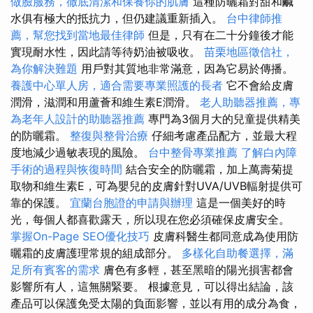
做臉服務，徹底清潔和保養你的肌膚
這種防曬霜對甜和鹹
水俱有極大的抵抗力，但仍建議重新插入。
台中律師推
薦，幫您找到當地最佳律師
但是，只有在二十分鐘後才能
實現耐水性，因此請等待奶油被吸收。
苗栗地區徵信社，
為你解決難題
用戶對其質地非常滿意，因為它易於傳播。
養護中心單人房，適合需要專業照護的長者
它不會給皮膚
潤滑，滋潤和用蘆薈和維生素E潤滑。
老人助聽器推薦，專
為老年人設計的助聽器推薦
專門為3個月大的兒童提供精美
的防曬霜。
整復與整骨治療
仔細考慮產品配方，並最大程
度地減少過敏表現的風險。
台中整骨專業推薦
了解白內障
手術的過程與恢復時間
結合安全的防曬霜，加上萬壽菊提
取物和維生素E，可為嬰兒的皮膚針對UVA/UVB輻射提供可
靠的保護。
宜蘭台胞證的申請與辦理
這是一個美好的時
光，每個人都喜歡露天，所以現在您必須確保皮膚安全。
掌握On-Page SEO優化技巧
皮膚科醫生都同意成為使用防
曬霜的皮膚護理常規的組成部分。
多樣化自助餐選擇，滿
足所有賓客的需求
膚色有多輕，甚至黑暗的陽光損害都會
影響所有人，這無關緊要。 根據意見，可以得出結論，該
產品可以保護免受太陽的負面影響，並以有用的成分為食，