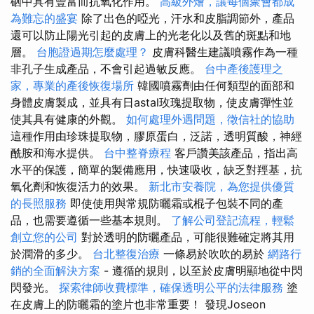
硒中具有豐富而抗氧化作用。
高級外燴，讓每個聚會都成
為難忘的盛宴
除了出色的啞光，汗水和皮脂調節外，產品
還可以防止陽光引起的皮膚上的光老化以及舊的斑點和地
層。
台胞證過期怎麼處理？
皮膚科醫生建議噴霧作為一種
非孔子生成產品，不會引起過敏反應。
台中產後護理之
家，專業的產後恢復場所
韓國噴霧劑由任何類型的面部和
身體皮膚製成，並具有日astal玫瑰提取物，使皮膚彈性並
使其具有健康的外觀。
如何處理外遇問題，徵信社的協助
這種作用由珍珠提取物，膠原蛋白，泛諾，透明質酸，神經
酰胺和海水提供。
台中整脊療程
客戶讚美該產品，指出高
水平的保護，簡單的製備應用，快速吸收，缺乏對羥基，抗
氧化劑和恢復活力的效果。
新北市安養院，為您提供優質
的長照服務
即使使用與常規防曬霜或棍子包裝不同的產
品，也需要遵循一些基本規則。
了解公司登記流程，輕鬆
創立您的公司
對於透明的防曬產品，可能很難確定將其用
於潤滑的多少。
台北整復治療
一條易於吹吹的易於
網路行
銷的全面解決方案
- 遵循的規則，以至於皮膚明顯地從中閃
閃發光。
探索律師收費標準，確保透明公平的法律服務
塗
在皮膚上的防曬霜的塗片也非常重要！ 發現Joseon