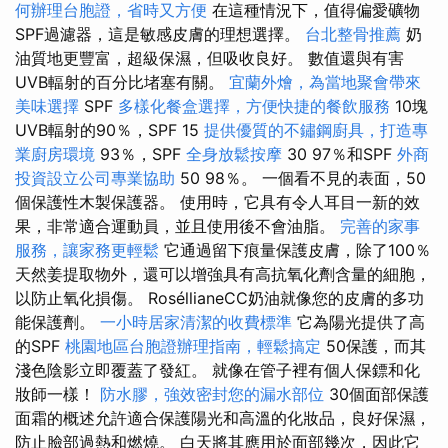
何辦理台胞證，省時又方便
在這種情況下，值得偏愛礦物
SPF過濾器，這是敏感皮膚的理想選擇。
台北整骨推薦
奶
油質地更豐富，超級保濕，但吸收良好。 數值還與有害
UVB輻射的百分比堵塞有關。
宜蘭外燴，為當地聚會帶來
美味選擇
SPF
多樣化餐盒選擇，方便快捷的餐飲服務
10塊
UVB輻射的90％，SPF 15
提供優質的不鏽鋼廚具，打造專
業廚房環境
93％，SPF
全身放鬆按摩
30 97％和SPF
外商
投資設立公司專業協助
50 98％。 一個看不見的表面，50
個保護性木製保護器。 使用時，它具有令人耳目一新的效
果，非常適合運動員，並且使用後不會油脂。
完善的家事
服務，讓家務更輕鬆
它通過留下痕量保護皮膚，除了100％
天然姜提取物外，還可以增強具有高抗氧化劑含量的細胞，
以防止氧化損傷。 RoséllianeCC奶油就像您的皮膚的多功
能保護劑。
一小時居家清潔的收費標準
它為陽光提供了高
的SPF
桃園地區台胞證辦理指南，輕鬆搞定
50保護，而其
淺色陰影立即覆蓋了發紅。 就像在管子裡有個人保鏢和化
妝師一樣！
防水膠，強效密封您的漏水部位
30個面部保護
面霜的概述允許適合保護陽光和高溫的化妝品，良好保濕，
防止臉部過熱和燃燒。 白天將其應用於面部幾次，因此它