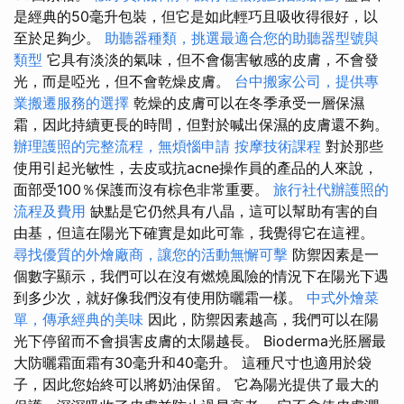
是經典的50毫升包裝，但它是如此輕巧且吸收得很好，以
至於足夠少。
助聽器種類，挑選最適合您的助聽器型號與
類型
它具有淡淡的氣味，但不會傷害敏感的皮膚，不會發
光，而是啞光，但不會乾燥皮膚。
台中搬家公司，提供專
業搬遷服務的選擇
乾燥的皮膚可以在冬季承受一層保濕
霜，因此持續更長的時間，但對於喊出保濕的皮膚還不夠。
辦理護照的完整流程，無煩惱申請
按摩技術課程
對於那些
使用引起光敏性，去皮或抗acne操作員的產品的人來說，
面部受100％保護而沒有棕色非常重要。
旅行社代辦護照的
流程及費用
缺點是它仍然具有八晶，這可以幫助有害的自
由基，但這在陽光下確實是如此可靠，我覺得它在這裡。
尋找優質的外燴廠商，讓您的活動無懈可擊
防禦因素是一
個數字顯示，我們可以在沒有燃燒風險的情況下在陽光下遇
到多少次，就好像我們沒有使用防曬霜一樣。
中式外燴菜
單，傳承經典的美味
因此，防禦因素越高，我們可以在陽
光下停留而不會損害皮膚的太陽越長。 Bioderma光胚層最
大防曬霜面霜有30毫升和40毫升。 這種尺寸也適用於袋
子，因此您始終可以將奶油保留。 它為陽光提供了最大的