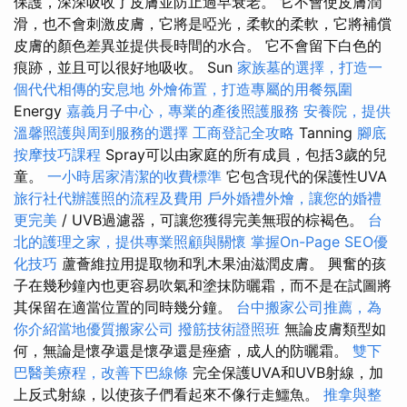
保護，深深吸收了皮膚並防止過早衰老。 它不會使皮膚潤
滑，也不會刺激皮膚，它將是啞光，柔軟的柔軟，它將補​​償
皮膚的顏色差異並提供長時間的水合。 它不會留下白色的
痕跡，並且可以很好地吸收。 Sun
家族墓的選擇，打造一
個代代相傳的安息地
外燴佈置，打造專屬的用餐氛圍
Energy
嘉義月子中心，專業的產後照護服務
安養院，提供
溫馨照護與周到服務的選擇
工商登記全攻略
Tanning
腳底
按摩技巧課程
Spray可以由家庭的所有成員，包括3歲的兒
童。
一小時居家清潔的收費標準
它包含現代的保護性UVA
旅行社代辦護照的流程及費用
戶外婚禮外燴，讓您的婚禮
更完美
/ UVB過濾器，可讓您獲得完美無瑕的棕褐色。
台
北的護理之家，提供專業照顧與關懷
掌握On-Page SEO優
化技巧
蘆薈維拉用提取物和乳木果油滋潤皮膚。 興奮的孩
子在幾秒鐘內也更容易吹氣和塗抹防曬霜，而不是在試圖將
其保留在適當位置的同時幾分鐘。
台中搬家公司推薦，為
你介紹當地優質搬家公司
撥筋技術證照班
無論皮膚類型如
何，無論是懷孕還是懷孕還是痤瘡，成人的防曬霜。
雙下
巴醫美療程，改善下巴線條
完全保護UVA和UVB射線，加
上反式射線，以使孩子們看起來不像行走鱷魚。
推拿與整