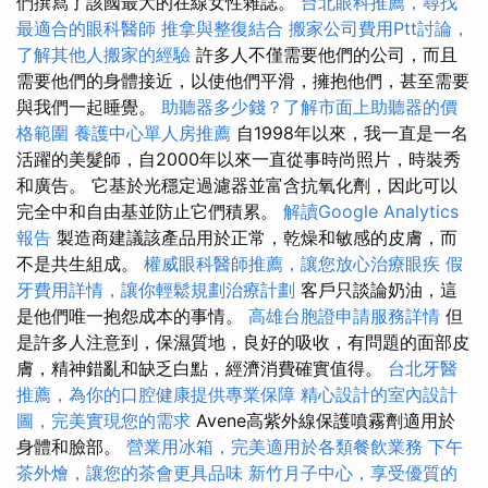
們撰寫了該國最大的在線女性雜誌。
台北眼科推薦，尋找
最適合的眼科醫師
推拿與整復結合
搬家公司費用Ptt討論，
了解其他人搬家的經驗
許多人不僅需要他們的公司，而且
需要他們的身體接近，以使他們平滑，擁抱他們，甚至需要
與我們一起睡覺。
助聽器多少錢？了解市面上助聽器的價
格範圍
養護中心單人房推薦
自1998年以來，我一直是一名
活躍的美髮師，自2000年以來一直從事時尚照片，時裝秀
和廣告。 它基於光穩定過濾器並富含抗氧化劑，因此可以
完全中和自由基並防止它們積累。
解讀Google Analytics
報告
製造商建議該產品用於正常，乾燥和敏感的皮膚，而
不是共生組成。
權威眼科醫師推薦，讓您放心治療眼疾
假
牙費用詳情，讓你輕鬆規劃治療計劃
客戶只談論奶油，這
是他們唯一抱怨成本的事情。
高雄台胞證申請服務詳情
但
是許多人注意到，保濕質地，良好的吸收，有問題的面部皮
膚，精神錯亂和缺乏白點，經濟消費確實值得。
台北牙醫
推薦，為你的口腔健康提供專業保障
精心設計的室內設計
圖，完美實現您的需求
Avene高紫外線保護噴霧劑適用於
身體和臉部。
營業用冰箱，完美適用於各類餐飲業務
下午
茶外燴，讓您的茶會更具品味
新竹月子中心，享受優質的