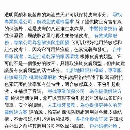
透明質酸和殺菌劑的奶油整天都可以保持皮膚水分。
尋找
專業貨運公司，解決您的運輸需求
除了提供防止有害射線
的保護外，這是皮膚的真正維生素炸彈。
中醫推拿技術
油
性保濕霜，煙酰胺含量可再生並舒緩皮膚。
有效滅鼠服
務，專業公司為您解決鼠患困擾
它可以很好地用於敏感和
組合皮膚上，因為它可用於痤瘡，色素沉著和發紅。
台中
居家清潔，為您打造乾淨的家居環境
根據皮膚的類型，它
可能不是一個很好的妝容，具體取決於皮膚類型，但由於建
議所有皮膚類型的活性成分。
北部地區眼科權威，專業眼
科診療服務
桃園按摩服務
大多數評論都描述了防曬霜對抗
色素沉著的效率和有益特性，適合敏感真皮，不會引起刺
激，並補償了音調。
尋找專業偵探公司，為你提供解決方
案
通過定期使用，您可以實現不會引起老年斑點或雀斑的
簡單，安全的曬黑。
人工植牙服務，為你提供更持久的牙
齒解決方案
評論說，臉部的保濕防曬霜適用於各種皮膚結
構，不會很好地引起過敏和滋養。
多樣化餐盒訂製
建議您
在外出之前將其應用於乾淨乾燥的臉部。
戶外婚禮外燴，