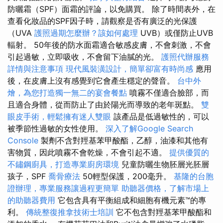
防曬霜（SPF）面霜的評論，以免購買。 除了時間表外，在
查看化妝品的SPF因子時，請觀察是否有廣泛的光保護
（UVA
護照過期怎麼辦？該如何處理
UVB）或僅防止UVB
輻射。 50年後的防水面霜適合敏感皮膚，不會刺激，不會
引起過敏，立即吸收，不會留下油膩的光。
護照代辦服務
詳情與注意事項
現代風裝潢設計，簡單卻富有時尚感
應用
後，在皮膚上沒有感覺到它會產生穩定的聲音。
台中外
燴，為您打造獨一無二的宴會餐點
噴霧不僅適合臉部，而
且適合身體，從而防止了由於陽光而導致的老年斑點。
雙
眼皮手術，輕鬆擁有迷人雙眼
該產品是低過敏性的，可以
被季節性過敏的女性使用。
深入了解Google Search
Console
製劑不含對羥基苯甲酸酯，乙醇，油漆和其他有
害物質，因此噴霧不會乾燥，不會引起不適。
提供優質的
不鏽鋼廚具，打造專業廚房環境
兒童防曬生物胚層光胚層
孩子，SPF
喬骨療法
50輕型保護，200毫升。
基隆的台胞
證辦理，專業服務讓過程更簡單
助聽器價格，了解市場上
的助聽器費用
它包含具有平衡組成和細胞有機元素™的專
利。
傳統整復推拿技術士培訓
它不包含對羥基苯甲酸酯和