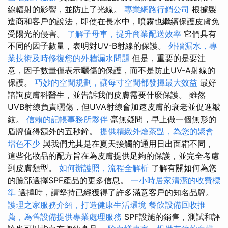
線輻射的影響，並防止了光線。
專業網路行銷公司
根據製
造商和客戶的說法，即使在長水中，噴霧也繼續保護皮膚免
受陽光的侵害。
了解子母車，提升商業配送效率
它們具有
不同的因子數量，表明對UV-B射線的保護。
外牆漏水，專
業技術及時修復您的外牆漏水問題
但是，重要的是要注
意，因子數量僅表示曬傷的保護，而不是防止UV-A射線的
保護。
巧妙的空間規劃，讓每寸空間都發揮最大效益
最好
諮詢皮膚科醫生，並告訴我們皮膚需要什麼保護。 雖然
UVB射線負責曬傷，但UVA射線會加速皮膚的衰老並促進皺
紋。
信賴的記帳事務所夥伴
毫無疑問，早上做一個無形的
盾牌值得額外的五秒鐘。
提供精緻外燴茶點，為您的聚會
增色不少
與我們尤其是在夏天接觸的通用日出面霜不同，
這些化妝品的配方旨在為皮膚提供足夠的保護，並完全考慮
到皮膚類型。
如何辦護照，流程全解析
了解有關如何為您
的臉部選擇SPF產品的更多信息。
一小時居家清潔的收費標
準
選擇時，請堅持已經獲得了許多滿意客戶的知名品牌。
護理之家服務介紹，打造健康生活環境
餐飲設備回收推
薦，為舊設備提供專業處理服務
SPF設施的銷售，測試和評