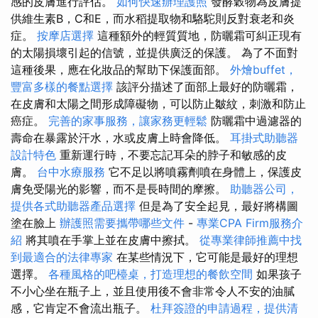
感的皮膚進行評估。
如何快速辦理護照
發酵穀物為皮膚提
供維生素B，C和E，而水稻提取物和駱駝則反對衰老和炎
症。
按摩店選擇
這種額外的輕質質地，防曬霜可糾正現有
的太陽損壞引起的信號，並提供廣泛的保護。 為了不面對
這種後果，應在化妝品的幫助下保護面部。
外燴buffet，
豐富多樣的餐點選擇
該評分描述了面部上最好的防曬霜，
在皮膚和太陽之間形成障礙物，可以防止皺紋，刺激和防止
癌症。
完善的家事服務，讓家務更輕鬆
防曬霜中過濾器的
壽命在暴露於汗水，水或皮膚上時會降低。
耳掛式助聽器
設計特色
重新運行時，不要忘記耳朵的脖子和敏感的皮
膚。
台中水療服務
它不足以將噴霧劑噴在身體上，保護皮
膚免受陽光的影響，而不是長時間的摩擦。
助聽器公司，
提供各式助聽器產品選擇
但是為了安全起見，最好將構圖
塗在臉上
辦護照需要攜帶哪些文件
-
專業CPA Firm服務介
紹
將其噴在手掌上並在皮膚中擦拭。
從專業律師推薦中找
到最適合的法律專家
在某些情況下，它可能是最好的理想
選擇。
各種風格的吧檯桌，打造理想的餐飲空間
如果孩子
不小心坐在瓶子上，並且使用後不會非常令人不安的油膩
感，它肯定不會流出瓶子。
杜拜簽證的申請過程，提供清