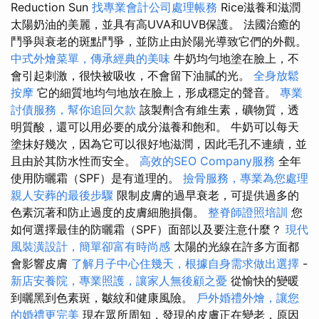
Reduction Sun
找專業會計公司處理帳務
Rice滋養和滋潤
太陽奶油的美麗，並具有高UVA和UVB保護。 法國治癒的
鬥爭與衰老的斑點鬥爭，並防止由於陽光導致它們的外觀。
中式外燴菜單，傳承經典的美味
牛奶均勻地塗在臉上，不
會引起刺激，很快被吸收，不會留下油膩的光。
全身放鬆
按摩
它的細質地均勻地放在臉上，形成穩定的聲音。
專業
討債服務，幫你追回欠款
該製劑含有維生素，礦物質，透
明質酸，還可以用必要的成分滋養和飽和。 牛奶可以每天
塗抹好幾次，因為它可以很好地滋潤，因此毛孔不連續，並
且由於其防水性而安全。
高效的SEO Company服務
全年
使用防曬霜（SPF）是有道理的。
撿骨服務，專業為您處理
親人安葬的最後步驟
限制皮膚的過早衰老，可提供過多的
色素沉著和防止過度的皮膚細胞損傷。
整脊師證照培訓
您
如何選擇最佳的防曬霜（SPF）面部以及要注意什麼？
現代
風裝潢設計，簡單卻富有時尚感
太陽的光線在許多方面都
會影響皮膚
了解月子中心住幾天，根據自身需求做出選擇
-
新店安養院，專業照護，讓家人無後顧之憂
從愉快的變暖
到曬黑到色素斑，皺紋和健康風險。
戶外婚禮外燴，讓您
的婚禮更完美
現在眾所周知，發現的皮膚正在變老，原因