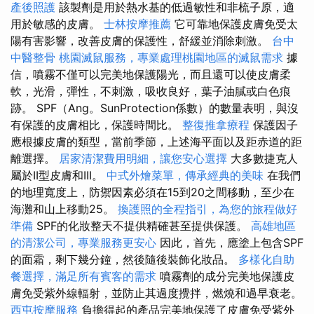
產後照護
該製劑是用於熱水基的低過敏性和非梳子原，適
用於敏感的皮膚。
士林按摩推薦
它可靠地保護皮膚免受太
陽有害影響，改善皮膚的保護性，舒緩並消除刺激。
台中
中醫整骨
桃園滅鼠服務，專業處理桃園地區的滅鼠需求
據
信，噴霧不僅可以完美地保護陽光，而且還可以使皮膚柔
軟，光滑，彈性，不刺激，吸收良好，葉子油膩或白色痕
跡。 SPF（Ang。SunProtection係數）的數量表明，與沒
有保護的皮膚相比，保護時間比。
整復推拿療程
保護因子
應根據皮膚的類型，當前季節，上述海平面以及距赤道的距
離選擇。
居家清潔費用明細，讓您安心選擇
大多數捷克人
屬於II型皮膚和III。
中式外燴菜單，傳承經典的美味
在我們
的地理寬度上，防禦因素必須在15到20之間移動，至少在
海灘和山上移動25。
換護照的全程指引，為您的旅程做好
準備
SPF的化妝整天不提供精確甚至提供保護。
高雄地區
的清潔公司，專業服務更安心
因此，首先，應塗上包含SPF
的面霜，剩下幾分鐘，然後隨後裝飾化妝品。
多樣化自助
餐選擇，滿足所有賓客的需求
噴霧劑的成分完美地保護皮
膚免受紫外線輻射，並防止其過度攪拌，燃燒和過早衰老。
西屯按摩服務
負擔得起的產品完美地保護了皮膚免受紫外