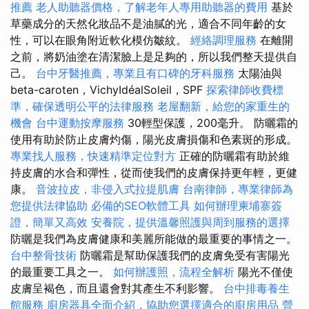
推薦
老人助聽器價格，了解老年人專用助聽器的費用
基於
草藥成分的天然化妝品不是油膩的光，適合不同年齡的女
性，可以在眼角附近軟化模仿皺紋。
經絡調理服務
在離開
之前，將奶油塗在清潔臉上是足夠的，所以我們整天提供自
己。
台中牙醫推薦，專業且有口碑的牙科服務
太陽油與
beta-caroten，VichyIdéalSoleil，SPF
探索律師收費標
準，確保透明公平的法律服務
老屋翻新，給您的家重生的
機會
台中運動按摩服務
30輕型保護，200毫升。 防曬霜的
使用有助於防止皮膚灼傷，陽光皮膚損傷和色素斑的形成。
專業找人服務，快速精準定位對方
正確的防曬霜有助於維
持皮膚的水合和彈性，從而使我們的皮膚保持更年輕，更健
康。
音波拉皮，非侵入式拉提肌膚
台南律師，專業律師為
您提供法律協助
必備的SEO軟體工具
如何辦理柬埔寨簽
證，簡單又高效
安養院，提供溫馨照護與周到服務的選擇
防曬是我們為皮膚健康和美麗所能做的最重要的事情之一。
台中整骨技術
防曬霜是幫助保護我們的皮膚免受有害陽光
的最重要工具之一。
如何辦護照，流程全解析
陽光不僅使
皮膚呈褐色，而且還會對其產生不利影響。
台中排毒養生
館服務
廚房器具全面介紹，協助您選擇適合的廚房用品
營