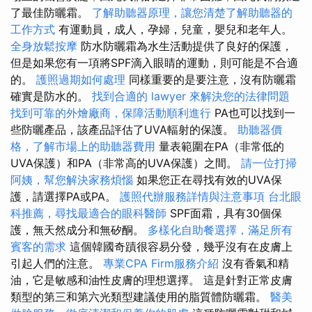
了最佳防曬霜。
了解助聽器原理，讓您清楚了解助聽器的
工作方式
有運動員，成人，孕婦，兒童，嬰兒和老年人。
全身放鬆按摩
防水防曬霜為水生活動提供了良好的保護，
但是如果您有一項將SPF滴入眼睛的運動，則可能是不合適
的。
護照過期如何處理
同樣重要的是要注意，沒有防曬霜
確實是防水的。
找到合適的 lawyer 來解決您的法律問題
找到可靠的外燴廠商，保障活動順利進行
PA也可以找到一
些防曬產品，該產品評估了UVA輻射的保護。
助聽器價
格，了解市場上的助聽器費用
量表範圍在PA（非常低的
UVA保護）和PA（非常高的UVA保護）之間。
請一位打掃
阿姨，幫您解決家務煩惱
如果您正在尋找有效的UVA保
護，請選擇PA或PA。
護照代辦服務詳情與注意事項
台北眼
科推薦，尋找最適合的眼科醫師
SPF面霜，具有30個保
護，無天然成分和無矽酮。
多樣化自助餐選擇，滿足所有
賓客的需求
這個韓國奇蹟很容易分發，幾乎沒有在皮膚上
引起人們的注意。
專業CPA Firm服務介紹
沒有香氣和精
油，它是敏感和油性皮膚的理想選擇。 這是針對正常皮膚
類型的第三和第六光類型建議使用的脂質體防曬霜。
醫美