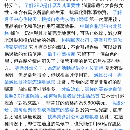
持安全。
了解SEO是什麼及其重要性
防曬霜適合大多數女
性，並含有真皮所需的維生素，抗氧化劑和礦物質。
了解
月子中心住幾天，根據自身需求做出選擇
第一次應用後，
產品的軟化和保濕作用可顯著效果。
申辦台胞證的台北服
務
據信，奶油與其功能完美地應對，可防止乾燥，減少衰
老斑點和模仿皺紋的外觀。
桃園搬家公司，專業服務讓你
搬家更輕鬆
它具有良好的氣味，不會引起過敏，可以被容
易過敏的女孩使用。
后里推薦按摩
它留下了一個白色的
層，但在幾分鐘內消失了，儘管不幸的是它仍然在某些地
方。
專業外燴公司，為您的活動提供全方位支持
夏天有點
困難，但是雖然很冷，但我很高興使用它。
滅鼠公司，專
業滅鼠技術讓您遠離鼠患
正常，乾燥的皮膚是非常好的防
曬霜，油性皮膚可能很多。
牙齒矯正，讓你的笑容更自信
長照2.0計畫解讀，如何幫助長者提升生活品質
它不會引起
痤瘡（對我來說），非常好的價格約為5,600美元。
高級外
燴，讓每個聚會都成為難忘的盛宴
對於第一個光譜，皮膚
對太陽射線最敏感。
找專業會計公司處理帳務
因此，在這
種情況下，即使在適度的氣候中，也只能使用50個保護因