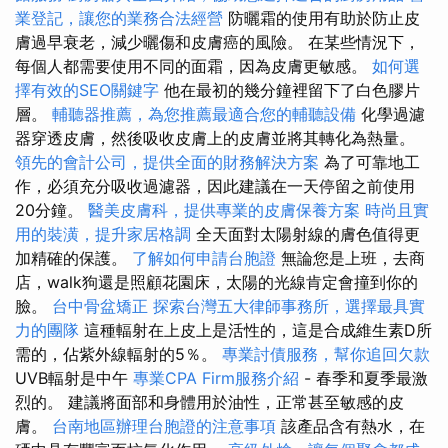
業登記，讓您的業務合法經營
防曬霜的使用有助於防止皮
膚過早衰老，減少曬傷和皮膚癌的風險。 在某些情況下，
每個人都需要使用不同的面霜，因為皮膚更敏感。
如何選
擇有效的SEO關鍵字
他在最初的幾分鐘裡留下了白色膠片
層。
輔聽器推薦，為您推薦最適合您的輔聽設備
化學過濾
器穿透皮膚，然後吸收皮膚上的皮膚並將其轉化為熱量。
領先的會計公司，提供全面的財務解決方案
為了可靠地工
作，必須充分吸收過濾器，因此建議在一天停留之前使用
20分鐘。
醫美皮膚科，提供專業的皮膚保養方案
時尚且實
用的裝潢，提升家居格調
全天面對太陽射線的膚色值得更
加精確的保護。
了解如何申請台胞證
無論您是上班，去商
店，walk狗還是照顧花園床，太陽的光線肯定會撞到你的
臉。
台中骨盆矯正
探索台灣五大律師事務所，選擇最具實
力的團隊
這種輻射在上皮上是活性的，這是合成維生素D所
需的，佔紫外線輻射的5％。
專業討債服務，幫你追回欠款
UVB輻射是中午
專業CPA Firm服務介紹
- 春季和夏季最激
烈的。 建議將面部和身體用於油性，正常甚至敏感的皮
膚。
台南地區辦理台胞證的注意事項
該產品含有熱水，在