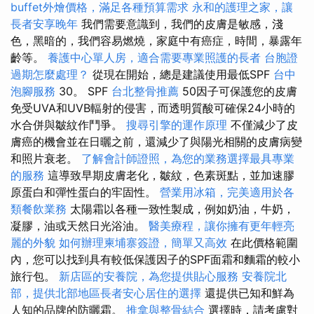
buffet外燴價格，滿足各種預算需求
永和的護理之家，讓
長者安享晚年
我們需要意識到，我們的皮膚是敏感，淺
色，黑暗的，我們容易燃燒，家庭中有癌症，時間，暴露年
齡等。
養護中心單人房，適合需要專業照護的長者
台胞證
過期怎麼處理？
從現在開始，總是建議使用最低SPF
台中
泡腳服務
30。 SPF
台北整骨推薦
50因子可保護您的皮膚
免受UVA和UVB輻射的侵害，而透明質酸可確保24小時的
水合併與皺紋作鬥爭。
搜尋引擎的運作原理
不僅減少了皮
膚癌的機會並在日曬之前，還減少了與陽光相關的皮膚病變
和照片衰老。
了解會計師證照，為您的業務選擇最具專業
的服務
這導致早期皮膚老化，皺紋，色素斑點，並加速膠
原蛋白和彈性蛋白的牢固性。
營業用冰箱，完美適用於各
類餐飲業務
太陽霜以各種一致性製成，例如奶油，牛奶，
凝膠，油或天然日光浴油。
醫美療程，讓你擁有更年輕亮
麗的外貌
如何辦理柬埔寨簽證，簡單又高效
在此價格範圍
內，您可以找到具有較低保護因子的SPF面霜和麵霜的較小
旅行包。
新店區的安養院，為您提供貼心服務
安養院北
部，提供北部地區長者安心居住的選擇
還提供已知和鮮為
人知的品牌的防曬霜。
推拿與整骨結合
選擇時，請考慮對