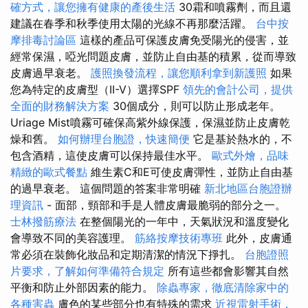
確方式，讓您擁有健康的產後生活
30霜和噴霧劑，而且還
建議在春季和秋季使用太陽的光線不再那麼活躍。
台中按
摩排毒討論區
這樣的產品可保護皮膚免受陽光的侵害，並
經常保濕，啞光問題皮膚，並防止自由基的積累，從而導致
皮膚過早衰老。
護照換發流程，讓您順利拿到新護照
如果
您為特定的皮膚型（II-V）選擇SPF
領先的會計公司，提供
全面的財務解決方案
30個成分，則可以防止形成老年。
Uriage Mist噴霧可確保高紫外線保護，保濕並防止皮膚乾
燥和舊。
如何辦理台胞證，快速簡便
它是基於熱水的，不
包含酒精，這使皮膚可以保持最佳水平。
歐式外燴，品味
精緻的歐式餐點
維生素C和E可使皮膚彈性，並防止自由基
的過早衰老。 這個問題的答案非常明確
新北地區台胞證辦
理資訊
- 面部，頸部和手是人體皮膚最脆弱的部分之一。
士林撥筋療法
在整個陽光的一年中，天氣狀況和溫度變化
會導致不同的美容護理。
筋絡按摩技術專班
此外，皮膚通
常必須在裝飾化妝品和定期清潔的情況下掙扎。
台胞證照
片要求，了解如何準備符合規定
所有這些都會影響其自然
平衡和防止外部因素的能力。
除蟲專家，徹底清除家中的
各種害蟲
膚色的某些部分也有特殊的需求
近視雷射手術，