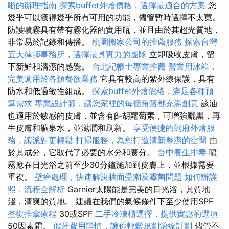
晰的辦理指南
探索buffet外燴價格，選擇最適合的方案
您
幾乎可以獲得幾乎所有可用的功能，儘管暫時選擇不太寬。
防護噴霧具有帶有霧化器的實用瓶，並且由於其超光質地，
非常易於記錄和傳播。
桃園搬家公司的推薦服務
探索台灣
五大律師事務所，選擇最具實力的團隊
立即吸收皮膚，留
下新鮮和清潔的感覺。
台北記帳士專業推薦
營業用冰箱，
完美適用於各類餐飲業務
它具有較高的紫外線保護，具有
防水和低過敏性組成。
探索buffet外燴價格，滿足各種預
算需求
專業設計師，讓您家裡的每個角落都充滿創意
該油
也適用於敏感的皮膚，並含有β-胡蘿蔔素，可增強曬黑，再
生皮膚和礦泉水，並滋潤和刷新。
享受便捷的到府外燴服
務，讓派對更輕鬆
打掃服務，為您打造清新整潔的空間
由
於其成分，它取代了必要的水分和養分。
台中養生排毒
噴
霧應在日光浴之前至少30分鐘施加到皮膚上，並根據需要
重複。
壁癌處理，快速解決牆面受潮及霉菌問題
如何辦護
照，流程全解析
Garnier太陽能是完美的日光浴，其質地
淺，清爽的質地。 建議在我們的氣候條件下至少使用SPF
整復推拿療程
30或SPF
二手冷凍櫃選擇，提供實惠的選項
50因素霜。
假牙費用詳情，讓你輕鬆規劃治療計劃
儘管不