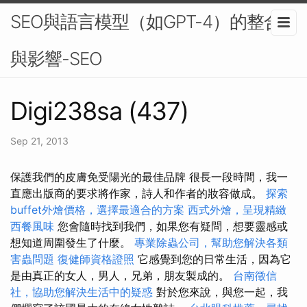
SEO與語言模型（如GPT-4）的整合
與影響-SEO
Digi238sa (437)
Sep 21, 2013
保護我們的皮膚免受陽光的最佳品牌 很長一段時間，我一
直應出版商的要求將作家，詩人和作者的妝容做成。
探索
buffet外燴價格，選擇最適合的方案
西式外燴，呈現精緻
西餐風味
您會隨時找到我們，如果您有疑問，想要靈感或
想知道周圍發生了什麼。
專業除蟲公司，幫助您解決各類
害蟲問題
復健師資格證照
它感覺到您的日常生活，因為它
是由真正的女人，男人，兄弟，朋友製成的。
台南徵信
社，協助您解決生活中的疑惑
對於您來說，與您一起，我