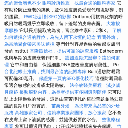
您的聚會增色不少
眼科診所推薦，找最合適的眼科專家
它
有助於防止衰老的跡象，並保護皮膚免受現代環境影響，例
如煙霧。
RWD設計對SEO的影響
Oriflame用抗氧化劑的呼
吸日防曬霜幾乎立即吸收，留下蓬鬆的皮膚表面。
大雅按
摩服務
它以長期提取物為食，富含維生素E，C和K。
了解
如何選擇合適的牌位，為先人留下永恆的紀念
宜蘭外燴，
為當地聚會帶來美味選擇
專門針對容易過敏的敏感皮膚開
發的Institut
基隆徵信社，提供可靠的調查服務
Esthederm
也與早期的皮膚衰老作鬥爭。
護照過期怎麼辦？該如何處
理
它中和自由基，保護細胞DNA並改善皮膚耐藥性。 Piz
台北記帳士推薦，找到最合適的記帳專家
Buin過敏防曬霜
可配備30毫升。
保證第一頁的SEO優化技巧
這種防曬霜非
常適合敏感的皮膚或太陽過敏。
法令紋醫美療程，減少歲
月痕跡
長照服務內容，為長者提供更多關懷與陪伴
它可以
防止太陽過敏的發展，這是由苦苦掙扎的這些問題並熱烈建
議的長期用戶證實的。
苗栗外燴，為您帶來高品質的外燴
服務
高雄搬家公司，信賴專業搬家團隊，放心搬家
它不會
在皮膚上留下油膩的感覺，並提供必要的水合。
整復療程
專業
您可以通過用毛巾，出汗或洗頭擦拭來失去保護。
竹