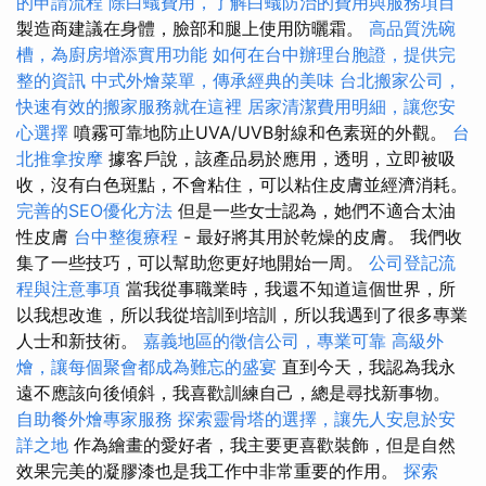
的申請流程
除白蟻費用，了解白蟻防治的費用與服務項目
製造商建議在身體，臉部和腿上使用防曬霜。
高品質洗碗
槽，為廚房增添實用功能
如何在台中辦理台胞證，提供完
整的資訊
中式外燴菜單，傳承經典的美味
台北搬家公司，
快速有效的搬家服務就在這裡
居家清潔費用明細，讓您安
心選擇
噴霧可靠地防止UVA/UVB射線和色素斑的外觀。
台
北推拿按摩
據客戶說，該產品易於應用，透明，立即被吸
收，沒有白色斑點，不會粘住，可以粘住皮膚並經濟消耗。
完善的SEO優化方法
但是一些女士認為，她們不適合太油
性皮膚
台中整復療程
- 最好將其用於乾燥的皮膚。 我們收
集了一些技巧，可以幫助您更好地開始一周。
公司登記流
程與注意事項
當我從事職業時，我還不知道這個世界，所
以我想改進，所以我從培訓到培訓，所以我遇到了很多專業
人士和新技術。
嘉義地區的徵信公司，專業可靠
高級外
燴，讓每個聚會都成為難忘的盛宴
直到今天，我認為我永
遠不應該向後傾斜，我喜歡訓練自己，總是尋找新事物。
自助餐外燴專家服務
探索靈骨塔的選擇，讓先人安息於安
詳之地
作為繪畫的愛好者，我主要更喜歡裝飾，但是自然
效果完美的凝膠漆也是我工作中非常重要的作用。
探索