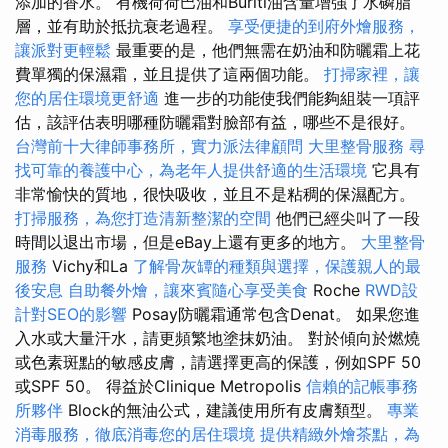
添加的香水。 有機荷荷巴油和Buriti油含量增強了水磷脂
層，並有助於抵抗衰老過程。
享受便捷的到府外燴服務，
讓派對更輕鬆
最重要的是，他們無需在奶油和防曬霜上花
費單獨的保濕霜，並且提供了這兩個功能。
打掃家裡，讓
您的居住環境更舒適
進一步的功能使我們能夠組裝一項評
估，該評估表明哪種防曬霜對臉部有益，哪些不是很好。
台灣前十大律師事務所，實力派法律顧問
大里整骨服務
尋
找可靠的養護中心，為老年人提供舒適的生活環境
它具有
非常愉快的質地，很快吸收，並且不是粘稠的保濕配方。
打掃服務，為您打造清新整潔的空間
他們已經尖叫了一段
時間以退出市場，但是eBay上還有更多的地方。
大里整骨
服務
Vichy和La
了解骨灰罈的種類與選擇，保護親人的最
後安息
自助餐外燴，讓來賓隨心享受美食
Roche
RWD設
計對SEO的影響
Posay防曬霜通常包含Denat。 如果您進
入水或大量汗水，請更頻繁地塗抹奶油。 對於傾向於燃燒
或色素斑點的敏感皮膚，請選擇更高的保護，例如SPF 50
或SPF 50。 得益於Clinique Metropolis
信賴的記帳事務
所夥伴
Block的無油公式，建議使用所有皮膚類型。
專業
消毒服務，徹底消毒您的居住環境
提供精緻外燴茶點，為