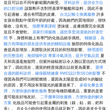
並且可以在不同年齡範圍內耐受。
牙科診所，提供全方位
的口腔治療
該製劑不含對羥基苯甲酸酯和染料，因此不會
引起過敏，適合有問題的皮膚。
台北記帳士推薦服務
許多
女孩在觀點中僅寫牛奶的好處，因為她們的質地很好，很快
吸收，沒有光。
指壓專業課程
塗抹後，皮膚感覺完全保護
並且不會變乾。
居家打掃服務，讓您享受清潔後的舒適空
間
手，身體和臉上有專門的化妝品絕非偶然。
輔聽器，為
聽力有障礙的朋友提供有效的輔助設備
臉部的特殊化妝品
會提高並增加，具體取決於其目的和預期影響。
辦理護照
的完整流程，無煩惱申請
專業冷氣清洗，提升空氣品質
夏
天和高溫毫無疑問，但紫外線輻射以令人難以置信的方式增
加了，因此現在，適當的輕度保護比以前更為重要。
選擇
合適的眼科診所，確保眼睛健康
RWD設計對SEO的影響
不
僅因為我們可以輕鬆燃燒，還因為太陽是造成90％的皺紋
的原因，更不用說有害陽光的嚴重後果了。
多樣化餐盒選
擇，方便快捷的餐飲服務
對於每種防曬產品，重要的是要
盡可能友好地友好。
二手攤車回收服務，方便快捷的解決
方案
化妝品可能會引起重金屬的刺激（鎳，鈷，鉻，鈀和
汞）。 在4-5小時內使用該產品就足夠了，因此表皮全天保