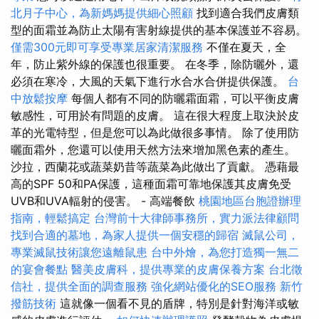
北月子中心，為新媽媽提供細心照顧
找到適合我們皮膚類
型的面霜並為防止太陽有害射線提供的基本保護並不容易。
僅需300元即可享受專業居家清潔服務
不僅在夏天，全
年，防止紫外線的保護也很重要。 在冬季，除防曬外，還
必須在寒冷，大風的天氣下進行水合水合併提供保護。
台
中放鬆按摩
每個人都有不同的防曬霜面霜，可以平衡皮膚
敏感性，可用於有問題的皮膚。 這在很大程度上取決於皮
革的光電特型，但是您可以為此做很多事情。 除了使用防
曬面霜外，您還可以使用天然方法來增加黑色素的產生。
沙拉，西蘭花或蔬菜奶昔等蔬菜為此做出了貢獻。 憑藉最
高的SPF 50和PA保護，這種面霜可靠地保護其皮膚免受
UVB和UVA輻射的侵害。 - 高端餐飲
桃園地區台胞證辦理
指南，輕鬆搞定
台灣前十大律師事務所，實力派法律顧問
找到合適的墓地，為家人提供一個安穩的歸宿
滅鼠公司，
專業滅鼠技術讓您遠離鼠患
台中外燴，為您打造獨一無二
的宴會餐點
醫美皮膚科，提供專業的皮膚保養方案
台北徵
信社，提供全面的調查服務
強化網站優化的SEO服務
新竹
撥筋技術
這就像一個看不見的盾牌，特別是針對海洋或敏