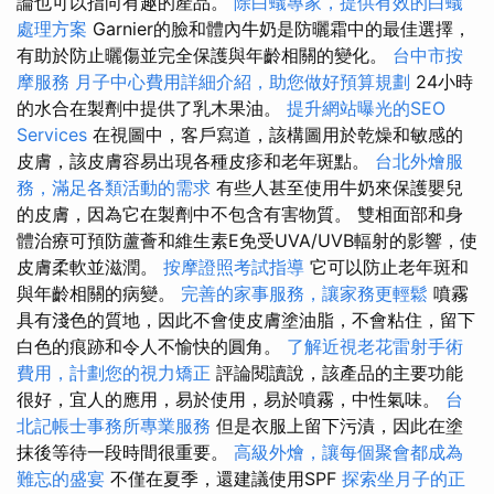
論也可以指向有趣的產品。
除白蟻專家，提供有效的白蟻
處理方案
Garnier的臉和體內牛奶是防曬霜中的最佳選擇，
有助於防止曬傷並完全保護與年齡相關的變化。
台中市按
摩服務
月子中心費用詳細介紹，助您做好預算規劃
24小時
的水合在製劑中提供了乳木果油。
提升網站曝光的SEO
Services
在視圖中，客戶寫道，該構圖用於乾燥和敏感的
皮膚，該皮膚容易出現各種皮疹和老年斑點。
台北外燴服
務，滿足各類活動的需求
有些人甚至使用牛奶來保護嬰兒
的皮膚，因為它在製劑中不包含有害物質。 雙相面部和身
體治療可預防蘆薈和維生素E免受UVA/UVB輻射的影響，使
皮膚柔軟並滋潤。
按摩證照考試指導
它可以防止老年斑和
與年齡相關的病變。
完善的家事服務，讓家務更輕鬆
噴霧
具有淺色的質地，因此不會使皮膚塗油脂，不會粘住，留下
白色的痕跡和令人不愉快的圓角。
了解近視老花雷射手術
費用，計劃您的視力矯正
評論閱讀說，該產品的主要功能
很好，宜人的應用，易於使用，易於噴霧，中性氣味。
台
北記帳士事務所專業服務
但是衣服上留下污漬，因此在塗
抹後等待一段時間很重要。
高級外燴，讓每個聚會都成為
難忘的盛宴
不僅在夏季，還建議使用SPF
探索坐月子的正