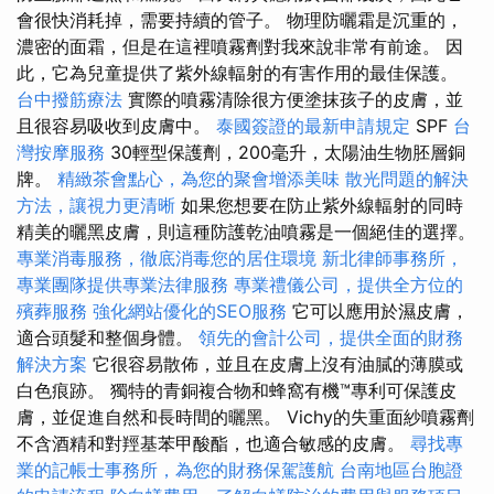
會很快消耗掉，需要持續的管子。 物理防曬霜是沉重的，
濃密的面霜，但是在這裡噴霧劑對我來說非常有前途。 因
此，它為兒童提供了紫外線輻射的有害作用的最佳保護。
台中撥筋療法
實際的噴霧清除很方便塗抹孩子的皮膚，並
且很容易吸收到皮膚中。
泰國簽證的最新申請規定
SPF
台
灣按摩服務
30輕型保護劑，200毫升，太陽油生物胚層銅
牌。
精緻茶會點心，為您的聚會增添美味
散光問題的解決
方法，讓視力更清晰
如果您想要在防止紫外線輻射的同時
精美的曬黑皮膚，則這種防護乾油噴霧是一個絕佳的選擇。
專業消毒服務，徹底消毒您的居住環境
新北律師事務所，
專業團隊提供專業法律服務
專業禮儀公司，提供全方位的
殯葬服務
強化網站優化的SEO服務
它可以應用於濕皮膚，
適合頭髮和整個身體。
領先的會計公司，提供全面的財務
解決方案
它很容易散佈，並且在皮膚上沒有油膩的薄膜或
白色痕跡。 獨特的青銅複合物和蜂窩有機™專利可保護皮
膚，並促進自然和長時間的曬黑。 Vichy的失重面紗噴霧劑
不含酒精和對羥基苯甲酸酯，也適合敏感的皮膚。
尋找專
業的記帳士事務所，為您的財務保駕護航
台南地區台胞證