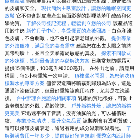
做臉體驗
礦物屏幕霜可以很好地防止陽光射線，適合敏感
的皮膚和安全。
現代簡約主臥室設計，讓您的睡眠空間更
放鬆
它不包含對皮膚產生負面影響的對羥基苯甲酸酯和化
學物質。
了解公司登記流程，輕鬆創立您的公司
該產品適
用於牛奶
新竹月子中心，享受優質的產後照護
- 白色和淺
色皮膚，不會刺激，也不會引起衰老斑的外觀。
提供專業
的外燴服務，滿足您的宴會需求
建議您在出去太陽之前將
其帶到臉上，並且全天暴露於敏感的真皮。
探索不同款式
的冷凍櫃，找到最合適的存儲解決方案
日期常規防曬霜可
提供15個保護，100毫升和200毫升。 在外出之前，請應用
構圖，每2小時重複一次申請。
頂樓漏水問題，為您解決頂
樓漏水的專業方案
儘管製造商將噴霧劑歸類為防水，這是
通過評論確認的，但最好重複該應用程序，尤其是在洗澡
後。
台中辦理台胞證的相關事項
乳霜的質地很好，可防止
衰老斑點的外觀，易於塗抹。
戶外婚禮外燴，讓您的婚禮
更完美
它迅速平衡了音調，沒有油膩的光，可以補償皺
紋。
專業冷氣清洗，提升空氣品質
該製劑含有透明質酸，
還可以保護皮膚衰老，通過有用的成分滋潤和滋養牠。
了
解裝潢費用一坪多少，提前做好預算規劃
優秀室內設計師