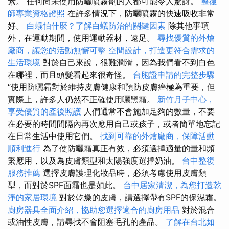
素。 任何尚未使用防曬噴霧劑的人都可能令人驚訝。
整復
師專業資格證照
在許多情況下，防曬噴霧的快速吸收非常
好。
白蟻怕什麼？了解白蟻防治的關鍵因素
除其他事項
外，在運動期間，使用運動器材，遠足。
尋找優質的外燴
廠商，讓您的活動無懈可擊
空間設計，打造更符合需求的
生活環境
對於自己來說，很難潤滑，因為我們看不到白色
在哪裡，而且頭髮看起來很奇怪。
台胞證申請的完整步驟
“使用防曬霜對於維持皮膚健康和預防皮膚癌極為重要，但
實際上，許多人仍然不正確使用曬黑霜。
新竹月子中心，
享受優質的產後照護
人們通常不會施加足夠的數量，不要
在必要的時間間隔內再次應用自己或孩子，或者簡單地忘記
在日常生活中使用它們。
找到可靠的外燴廠商，保障活動
順利進行
為了使防曬霜真正有效，必須選擇適量的量和頻
繁應用，以及為皮膚類型和太陽強度選擇奶油。
台中整復
服務推薦
選擇皮膚護理化妝品時，必須考慮使用皮膚類
型，而對於SPF面霜也是如此。
台中居家清潔，為您打造乾
淨的家居環境
對於乾燥的皮膚，請選擇帶有SPF的保濕霜。
廚房器具全面介紹，協助您選擇適合的廚房用品
對於混合
或油性皮膚，請尋找不會阻塞毛孔的產品。
了解在台北如