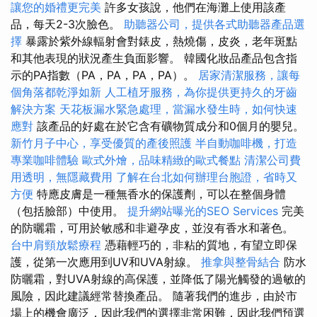
讓您的婚禮更完美
許多女孩說，他們在海灘上使用該產
品，每天2-3次臉色。
助聽器公司，提供各式助聽器產品選
擇
暴露於紫外線輻射會對錶皮，熱燒傷，皮炎，老年斑點
和其他表現的狀況產生負面影響。 韓國化妝品產品包含指
示的PA指數（PA，PA，PA，PA）。
居家清潔服務，讓每
個角落都乾淨如新
人工植牙服務，為你提供更持久的牙齒
解決方案
天花板漏水緊急處理，當漏水發生時，如何快速
應對
該產品的好處在於它含有礦物質成分和0個月的嬰兒。
新竹月子中心，享受優質的產後照護
半自動咖啡機，打造
專業咖啡體驗
歐式外燴，品味精緻的歐式餐點
清潔公司費
用透明，無隱藏費用
了解在台北如何辦理台胞證，省時又
方便
特應皮膚是一種無香水的保護劑，可以在整個身體
（包括臉部）中使用。
提升網站曝光的SEO Services
完美
的防曬霜，可用於敏感和非避孕皮，並沒有香水和著色。
台中肩頸放鬆療程
憑藉輕巧的，非粘的質地，有望立即保
護，從第一次應用到UV和UVA射線。
推拿與整骨結合
防水
防曬霜，對UVA射線的高保護，並降低了陽光觸發的過敏的
風險，因此建議經常替換產品。 隨著我們的進步，由於市
場上的機會廣泛，因此我們的選擇非常困難，因此我們預選