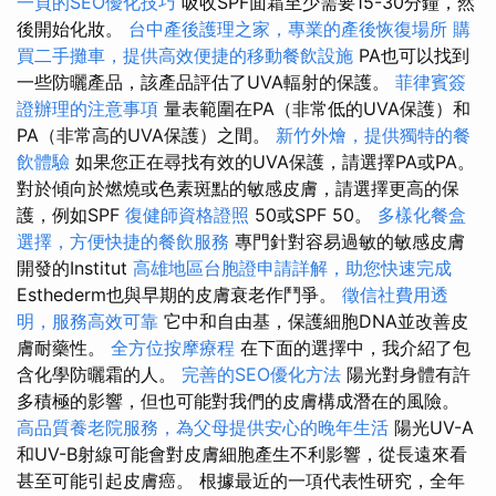
一頁的SEO優化技巧
吸收SPF面霜至少需要15-30分鐘，然
後開始化妝。
台中產後護理之家，專業的產後恢復場所
購
買二手攤車，提供高效便捷的移動餐飲設施
PA也可以找到
一些防曬產品，該產品評估了UVA輻射的保護。
菲律賓簽
證辦理的注意事項
量表範圍在PA（非常低的UVA保護）和
PA（非常高的UVA保護）之間。
新竹外燴，提供獨特的餐
飲體驗
如果您正在尋找有效的UVA保護，請選擇PA或PA。
對於傾向於燃燒或色素斑點的敏感皮膚，請選擇更高的保
護，例如SPF
復健師資格證照
50或SPF 50。
多樣化餐盒
選擇，方便快捷的餐飲服務
專門針對容易過敏的敏感皮膚
開發的Institut
高雄地區台胞證申請詳解，助您快速完成
Esthederm也與早期的皮膚衰老作鬥爭。
徵信社費用透
明，服務高效可靠
它中和自由基，保護細胞DNA並改善皮
膚耐藥性。
全方位按摩療程
在下面的選擇中，我介紹了包
含化學防曬霜的人。
完善的SEO優化方法
陽光對身體有許
多積極的影響，但也可能對我們的皮膚構成潛在的風險。
高品質養老院服務，為父母提供安心的晚年生活
陽光UV-A
和UV-B射線可能會對皮膚細胞產生不利影響，從長遠來看
甚至可能引起皮膚癌。 根據最近的一項代表性研究，全年