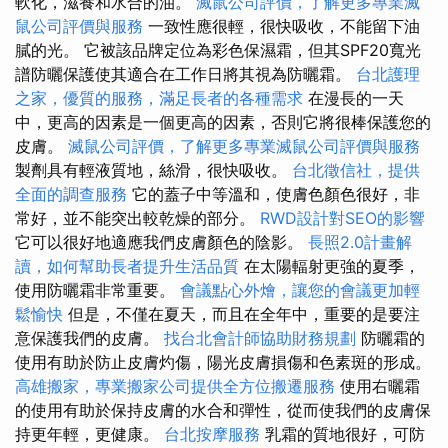
軟化，滋養和水合的油。
滅鼠公司評價，了解更多專業滅
鼠公司評價與服務
一致性應很輕，很快吸收，不能留下油
膩的光。 它被該品牌定位為彩色保濕霜，但其SPF20寬光
譜防曬保護使其適合在工作日將其視為防曬霜。
台北護理
之家，優質的服務，滿足長者的各種需求
在漫長的一天
中，更高的因素是一個更高的因素，否則它將很棒保護您的
皮膚。
滅鼠公司評價，了解更多專業滅鼠公司評價與服務
製劑具有輕液質地，絲滑，很快吸收。
台北徵信社，提供
全面的調查服務
它的蓋子中等溫和，使膚色顏色很好，非
常好，並不能突出較乾燥的部分。
RWD設計對SEO的影響
它可以很好地適應我們皮膚顏色的陰影。
長照2.0計畫解
讀，如何幫助長者提升生活品質
在太陽輻射更強的夏季，
使用防曬霜非常重要。
會議點心外燴，讓您的會議更加輕
鬆愉快
但是，不僅在夏天，而且在全年中，重要的是要注
意保護我們的皮膚。
找台北會計師協助財務規劃
防曬霜的
使用有助於防止皮膚灼傷，陽光皮膚損傷和色素斑的形成。
高雄搬家，專業搬家公司提供全方位搬遷服務
使用右曬霜
的使用有助於保持皮膚的水合和彈性，從而使我們的皮膚保
持更年輕，更健康。
台北按摩服務
乳霜的質地很好，可防