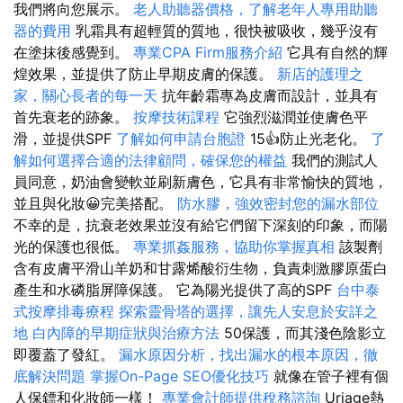
我們將向您展示。
老人助聽器價格，了解老年人專用助聽
器的費用
乳霜具有超輕質的質地，很快被吸收，幾乎沒有
在塗抹後感覺到。
專業CPA Firm服務介紹
它具有自然的輝
煌效果，並提供了防止早期皮膚的保護。
新店的護理之
家，關心長者的每一天
抗年齡霜專為皮膚而設計，並具有
首先衰老的跡象。
按摩技術課程
它強烈滋潤並使膚色平
滑，並提供SPF
了解如何申請台胞證
15👍防止光老化。
了
解如何選擇合適的法律顧問，確保您的權益
我們的測試人
員同意，奶油會變軟並刷新膚色，它具有非常愉快的質地，
並且與化妝😀完美搭配。
防水膠，強效密封您的漏水部位
不幸的是，抗衰老效果並沒有給它們留下深刻的印象，而陽
光的保護也很低。
專業抓姦服務，協助你掌握真相
該製劑
含有皮膚平滑山羊奶和甘露烯酸衍生物，負責刺激膠原蛋白
產生和水磷脂屏障保護。 它為陽光提供了高的SPF
台中泰
式按摩排毒療程
探索靈骨塔的選擇，讓先人安息於安詳之
地
白內障的早期症狀與治療方法
50保護，而其淺色陰影立
即覆蓋了發紅。
漏水原因分析，找出漏水的根本原因，徹
底解決問題
掌握On-Page SEO優化技巧
就像在管子裡有個
人保鏢和化妝師一樣！
專業會計師提供稅務諮詢
Uriage熱