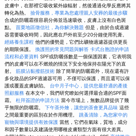
皮膚中，在那裡它吸收紫外線輻射，然後通過化學反應將其
轉化為熱。
撿骨服務，專業為您處理親人安葬的最後步驟
合成的防曬霜很容易分佈並迅速吸收，皮膚上沒有白色斑
點。
苗栗地區徵信社，為你解決難題
但是，由於合成過濾
器需要吸收時間，因此應在戶外前至少20分鐘使用乳膏。
經絡養生課程
他們的優勢是，它們比礦物過濾器提供更長
的期限保護。
換護照的常見問題與解答
卡式台胞證的申請
流程和必要資料
SPF或防曬係數是一個保護因素，它表明我
們的皮膚可以在不燃燒的情況下安全地保持在陽光下的直
射。
筋膜沾黏撥筋技術
除了簡單的防曬霜外，現在還有許
多化妝品的SPF過濾器可用，不僅可以保護，而且還可以保
護或覆蓋皮膚缺陷。
台中月子中心，提供您最舒適的產後
照顧服務
在本文中，我們研究瞭如何選擇最合適的SPF面
霜。
杜拜簽證的申請方法
當今市場上，無數品牌提供了幾
乎無限的防曬霜。
下午茶外燴，讓您的茶會更具品味
這些
之間最重要的區別在於作用機理。
跳蚤清除，為您家中的
寵物與環境提供有效保護
當然，它們在氣味，質地，成分
和因子數量以及建議使用哪種皮膚類型方面有很大差異。