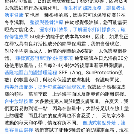
於其Q10含量，它對皮膚衰老產生了額外的影響，因為它可
以保護細胞作為抗氧化劑。
養生村的照護服務，讓長者生
活更健康
它也是一種很棒的霜，因為它可以保護皮膚並在
冬季滋潤。
整復與整骨治療
由於感覺很油膩，您可能需要
啞光才能化妝。
漏水打針效果，了解漏水打針撐多久，確
保修復效果
50毫升的罐子的成本為1399，因此，如果您正
在尋找具有良好活性成分的簡單保濕霜，我們會發現它。
對於平均身高成人，適當的劑量約為6茶匙，以保護整個身
體。
菲律賓簽證辦理的注意事項
通常建議在日光浴前30分
鐘使用該產品，並且每2-4小時沐浴後應重新享用保護層。
基隆地區台胞證辦理流程
SPF（Ang。SunProtection係
數）的數量表明，與沒有保護的皮膚相比，保護時間比。
精美外燴擺盤，提升每道菜的呈現效果
保護因子應根據皮
膚的類型，當前季節，上述海平面以及距赤道的距離選擇。
台中放鬆按摩
大多數捷克人屬於II型皮膚和III。 在夏天，我
們更容易做到這一點，因為在熱量中，大部分足以在臉上塗
上防曬霜，而且我們的皮膚再也不會忍受了。 天氣寒冷和
波動的秋天和冬季，情況有所不同。
自助式餐點外燴，讓
賓客自由選擇
我們嘗試了哪種5種最好的防曬霜面霜，現在