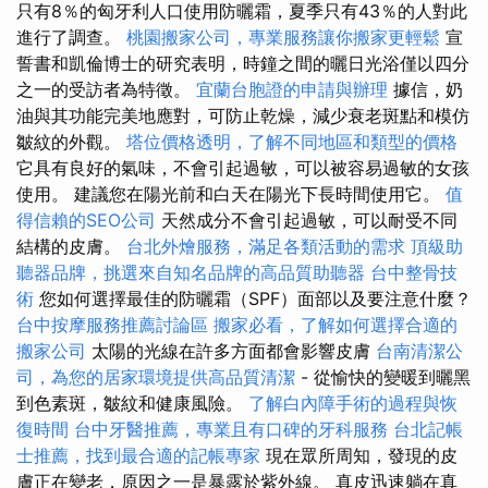
只有8％的匈牙利人口使用防曬霜，夏季只有43％的人對此
進行了調查。
桃園搬家公司，專業服務讓你搬家更輕鬆
宣
誓書和凱倫博士的研究表明，時鐘之間的曬日光浴僅以四分
之一的受訪者為特徵。
宜蘭台胞證的申請與辦理
據信，奶
油與其功能完美地應對，可防止乾燥，減少衰老斑點和模仿
皺紋的外觀。
塔位價格透明，了解不同地區和類型的價格
它具有良好的氣味，不會引起過敏，可以被容易過敏的女孩
使用。 建議您在陽光前和白天在陽光下長時間使用它。
值
得信賴的SEO公司
天然成分不會引起過敏，可以耐受不同
結構的皮膚。
台北外燴服務，滿足各類活動的需求
頂級助
聽器品牌，挑選來自知名品牌的高品質助聽器
台中整骨技
術
您如何選擇最佳的防曬霜（SPF）面部以及要注意什麼？
台中按摩服務推薦討論區
搬家必看，了解如何選擇合適的
搬家公司
太陽的光線在許多方面都會影響皮膚
台南清潔公
司，為您的居家環境提供高品質清潔
- 從愉快的變暖到曬黑
到色素斑，皺紋和健康風險。
了解白內障手術的過程與恢
復時間
台中牙醫推薦，專業且有口碑的牙科服務
台北記帳
士推薦，找到最合適的記帳專家
現在眾所周知，發現的皮
膚正在變老，原因之一是暴露於紫外線。 真皮迅速躺在真