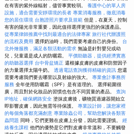
在有害的紫外線輻射，儘管事實較弱。
養護中心的單人房
設施，適合需要安靜環境的長者
專業消毒服務，徹底消毒
您的居住環境
台胞證照片要求及規範
但是，在夏天，控制
有害的陽光非常重要，因此值得選擇更強烈的保護產品。
從專業律師推薦中找到最適合的法律專家
旅行社代辦護照
的流程及費用
選擇奶油時，我們需要考慮自己的身份。
台
北外燴服務，滿足各類活動的需求
無論是針對嬰兒或幼
兒，兒童還是成人的防曬霜。
平價助聽器，提供經濟實惠
的助聽器選擇
台中骨盆矯正
還根據皮膚的皮膚和防禦因子
的力量選擇太陽牛奶。
透過電話查詢獲得精確的資訊
您還
需要考慮我們要去哪里以及射線的強大。
專業會計事務所
服務
全年使用防曬霜（SPF）是有道理的。 選擇範圍很
廣，而且對於化妝品的習慣也包含不同質量的產品。
查詢
IP地址，確保網路安全
塗抹皮膚後，礦物質過濾器開始立
即影響皮膚，因此無需等待保護。
專業設計師，讓您家裡
的每個角落都充滿創意
專業除蟲公司，幫助您解決各類害
蟲問題
同時，它們更難在皮膚上分發，因此需要謹慎。
經
絡養生課程
他們的優勢是它們對皮膚非常溫和，不要觸發