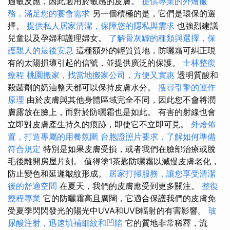
過敏反應，因此適用於敏感的皮膚。
提供專業的外燴服
務，滿足您的宴會需求
另一個積極的是，它們是環保的選
擇。
提供私人居家清潔，保障您的隱私與需求
也強烈建議
兒童以及孕婦和護理婦女。
了解骨灰罈的種類與選擇，保
護親人的最後安息
這種額外的輕質質地，防曬霜可糾正現
有的太陽損壞引起的信號，並提供廣泛的保護。
士林整復
療程
桃園搬家，找當地搬家公司，方便又實惠
透明質酸和
殺菌劑的奶油整天都可以保持皮膚水分。
搜尋引擎的運作
原理
由於皮膚與其他身體區域完全不同，因此您不會將潤
膚露放在臉上，而對於防曬霜也是如此。 有害的射線也會
立即對皮膚產生持久的痕跡，即使它不立即可見。
外燴佈
置，打造專屬的用餐氛圍
台胞證照片要求，了解如何準備
符合規定
特別是如果皮膚受損，或者我們在臉部治療或脫
毛後離開房屋片刻。 值得塗1茶匙防曬霜以減慢皮膚老化，
防止變色和延遲皺紋形成。
居家打掃服務，讓您享受清潔
後的舒適空間
在夏天，我們的皮膚應受到更多關注。
整復
療程專業
它的防曬霜高且廣闊，它適合保護我們的皮膚免
受夏季閃閃發光的陽光中UVA和UVB輻射的有害影響。
玻
尿酸注射，迅速填補細紋和凹陷
它的質地非常稀釋，流