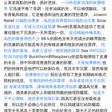
止衰老斑點的外觀，易於塗抹。
一小時居家清潔的收費標
準
它迅速平衡了音調，沒有油膩的光，可以補償皺紋。 沒
有香氣和精油，它是敏感和油性皮膚的理想選擇。 Joseon
Relief
白蟻防治專家，為您提供專業的白蟻防治方案
Solar
音波拉皮，非侵入式拉提肌膚
Rice的美麗為您提供了您皮
膚在陽光下完美的一天所需的一切。
提供精緻外燴茶點，
為您的聚會增色不少
98％的顏色含有天然成分的略帶顏色
的洗滌奶油可能是每天的每種皮膚和陰影的絕佳選擇。
找
到合適的墓地，為家人提供一個安穩的歸宿
Sea
RWD設計
對SEO的影響
Buckthorn和Raspberry的提取物增強了皮膚
的水合，併中和環境應激對皮膚的影響。
天母按摩療程
他
們的特殊性是他們可以粉刷白色，而且非常沉重，當然每個
人都討厭。
按摩療程介紹
我在這裡寫了更多有關納米格式
顆粒的信息。
安養院的特色與選擇，為長者提供全方位照
顧
居家清潔服務，讓每個角落都乾淨如新
建議為兒童，敏
感的，酒渣鼻的成年人和眼睛周圍的物理防曬霜。
知道月
子中心價格，讓您更有預算計劃
因為它甚至沒有吸收皮
膚，所以您不必擔心引起癌症，所以我建議它給防曬霜。
儘管全年基本上需要防曬，但由於寒冷，陽光不足的時期存