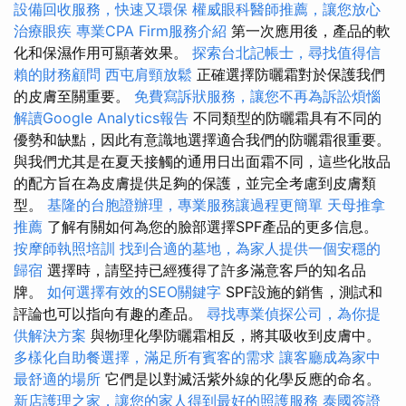
設備回收服務，快速又環保
權威眼科醫師推薦，讓您放心
治療眼疾
專業CPA Firm服務介紹
第一次應用後，產品的軟
化和保濕作用可顯著效果。
探索台北記帳士，尋找值得信
賴的財務顧問
西屯肩頸放鬆
正確選擇防曬霜對於保護我們
的皮膚至關重要。
免費寫訴狀服務，讓您不再為訴訟煩惱
解讀Google Analytics報告
不同類型的防曬霜具有不同的
優勢和缺點，因此有意識地選擇適合我們的防曬霜很重要。
與我們尤其是在夏天接觸的通用日出面霜不同，這些化妝品
的配方旨在為皮膚提供足夠的保護，並完全考慮到皮膚類
型。
基隆的台胞證辦理，專業服務讓過程更簡單
天母推拿
推薦
了解有關如何為您的臉部選擇SPF產品的更多信息。
按摩師執照培訓
找到合適的墓地，為家人提供一個安穩的
歸宿
選擇時，請堅持已經獲得了許多滿意客戶的知名品
牌。
如何選擇有效的SEO關鍵字
SPF設施的銷售，測試和
評論也可以指向有趣的產品。
尋找專業偵探公司，為你提
供解決方案
與物理化學防曬霜相反，將其吸收到皮膚中。
多樣化自助餐選擇，滿足所有賓客的需求
讓客廳成為家中
最舒適的場所
它們是以對滅活紫外線的化學反應的命名。
新店護理之家，讓您的家人得到最好的照護服務
泰國簽證