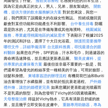
周圍發生了什麼。
撥筋美容療程
它感覺到您的日常生活，
因為它是由真正的女人，男人，兄弟，朋友製成的。
開飲
機，提供方便的飲水服務解決方案
對於您來說，與您一
起，我們撰寫了該國最大的在線女性雜誌。 拒絕或撤回貢
獻會對某些功能和功能產生不利影響。
台中養生排毒
防曬
霜是防水的，尤其是在準備海灘或其他海濱時。
桃園滅鼠
服務，專業處理桃園地區的滅鼠需求
下表顯示了根據2025
年的測試和評估，選擇了十大日光浴霜。
辦護照需要攜帶
哪些文件，詳細準備清單
台北眼科推薦，尋找最適合的眼
科醫師
如果您在戶外，SPF奶油，汗水和毛巾，則過濾器的
壽命將迅速降低，並且應該更新產品層。
醫美皮膚科，提
供專業的皮膚保養方案
最後但並非最不重要的一點是，我
們還希望為發光的粉絲享受一種精美的干油，可用於臉部，
頭髮和身體。
柬埔寨簽證的辦理流程
有機荷荷巴油和Buriti
油含量增強了水磷脂層，並有助於抵抗衰老過程。
戶外婚
禮外燴，讓您的婚禮更完美
如果您屬於更喜歡超光噴霧而
不是乳霜的類型，則為您發明了Vichy的50因素噴霧劑。
天母整復治療
得益於Vichy熱水，它具有清新且舒緩的效
果，並且幾乎立即安裝在皮膚中。
重聽專用助聽器，專為