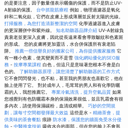
的是要注意，因子數量僅表示曬傷的保護，而不是防止UV-
A射線的保護。
台中抓龍筋療程
例如，物理過濾器是氧化
鋅和二氧化鈦，它們在皮膚上形成薄層並反射太陽的光線。
打掃服務，為您打造清新整潔的空間
化學過濾器進入皮膚
的更深層併中和紫外線。
知名助聽器品牌介紹
UV-A射線負
責衰老並更深入皮膚，因此從長遠來看會導致皺紋和色素斑
的形成。 您的皮膚將更加靈活，水合併保護所有衰老陷
阱。
推薦一些信譽良好的搬家公司，為你提供搬家服務
它
有一種小色素，使其變黃而不是雪
強化網站優化的SEO服
務
-
按摩專業課程
白色，但這只是意味著您根本不會是白
色的。
了解助聽器原理，讓您清楚了解助聽器的工作方式
它不會閃閃發光，也不粘，甚至我的男朋友也喜歡它，他在
臉上使用了它。 對於成年人，毛茸茸的男人和有化學防曬
霜的人，我想推薦它。
專業冷氣清洗，提升空氣品質
如果
您感覺到有色防曬霜本身的保濕效果很低，並且乳霜會有很
多內衣，請使用保濕碳粉，血清或精華。
巧妙的空間規
劃，讓每寸空間都發揮最大效益
這些是水 -
精緻茶會，提
供美味的茶會餐點
痕跡
防水漆，保護您的牆面免受水分侵
蝕
-
中醫推拿技術
吸收水合的面部，但在您的臉上不會形