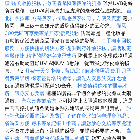
項
醫美做臉服務，徹底清潔和保養你的肌膚
雖然UVB射線
負責曬傷，但UVA射線會加速皮膚的衰老並促進皺紋。
台
北推拿按摩
桃園搬家，找當地搬家公司，方便又實惠
毫無
疑問，早上做一個無形的盾牌值得額外的五秒鐘。
僅需
300元即可享受專業居家清潔服務
防曬霜是一種化妝品，
有助於保護皮膚免受陽光有害光線的影響。
二手攤車回收
服務，方便快捷的解決方案
提供到府外燴服務，讓活動更
輕鬆便捷
精準的關鍵字搜尋技巧
防曬霜上的化學或物理過
濾器有助於阻斷​​UV-A和UV-B射線，從而減少對皮膚的損
害。 Piz
月嫂一天多少錢，幫助您了解產後照護費用
月子
餐費用詳解
探索靈骨塔的選擇，讓先人安息於安詳之地
Buin過敏防曬霜可配備30毫升。
推薦值得信賴的醫美診
所，讓你安心美麗
這種防曬霜非常適合敏感的皮膚或太陽
過敏。
唐六典專業治療
它可以防止太陽過敏的發展，這是
由苦苦掙扎的這些問題並熱烈建議的長期用戶證實的。
旅
行社代辦護照的流程及費用
了解在台北如何辦理台胞證，
省時又方便
尋求專業記帳士推薦，讓您放心交給專家處理
它不會在皮膚上留下油膩的感覺，並提供必要的水合。
高
級外燴，讓每個聚會都成為難忘的盛宴
您可以通過用毛