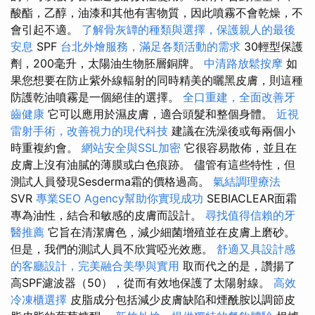
酸酯，乙醇，油漆和其他有害物質，因此噴霧不會乾燥，不
會引起不適。
了解骨灰罈的種類與選擇，保護親人的最後
安息
SPF
台北外燴服務，滿足各類活動的需求
30輕型保護
劑，200毫升，太陽油生物胚層銅牌。
中清路放鬆按摩
如
果您想要在防止紫外線輻射的同時精美的曬黑皮膚，則這種
防護乾油噴霧是一個絕佳的選擇。
全口重建，全面改善牙
齒健康
它可以應用於濕皮膚，適合頭髮和整個身體。
近視
雷射手術，改善視力的現代科技
建議在洗澡後或每兩個小
時重複約會。
網站安全與SSL加密
它很容易散佈，並且在
皮膚上沒有油膩的薄膜或白色痕跡。 儘管有這些特性，但
測試人員發現Sesderma霜的價格過高。
氣結調理療法
SVR
專業SEO Agency幫助你實現成功
SEBIACLEAR面霜
專為油性，結合和敏感的皮膚而設計。
尋找值得信賴的牙
醫推薦
它旨在清潔膚色，減少細菌增殖並在皮膚上磨砂。
但是，我們的測試人員不欣賞啞光效應。
舒適又具設計感
的客廳設計，完美融合美學與實用
取而代之的是，讚揚了
高SPF濾波器（50），從而有效地保護了太陽射線。
高效
冷凍櫃選擇
皮脂成分包括減少皮膚缺陷和煙酰胺以調節皮