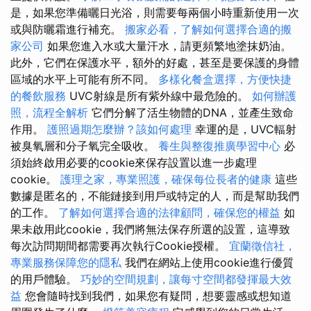
是，如果您準備曬日光浴，則需要每兩個小時重新使用一次
或與防曬霜進行補充。
搬家必看，了解如何選擇合適的搬
家公司
如果您進入水或大量汗水，請更頻繁地塗抹奶油。
此外，它們在保護水平，額外的好處，甚至是要保護的身體
區域的水平上可能有所不同。
多樣化餐盒選擇，方便快捷
的餐飲服務
UVC射線是所有紫外線中最危險的。
如何辦護
照，流程全解析
它們分解了活生物體的DNA，並產生致命
作用。
護照過期怎麼辦？該如何處理
幸運的是，UVC輻射
被臭氧層和分子氧完全吸收。
養生與整復推廣學習中心
必
須始終啟用必要的cookie來保存設置以進一步處理
cookie。
護理之家，專業照護，確保每位長者的健康
這些
數據是匿名的，不能鏈接到用戶或特定的人，而是幫助我們
的工作。
了解如何選擇合適的法律顧問，確保您的權益
如
果未啟用此cookie，我們將無法保存所選的設置，這導致
每次訪問期間都需要再次執行Cookie授權。
宜蘭徵信社，
專業服務保障您的隱私
我們在網站上使用cookie進行優質
的用戶體驗。
巧妙的空間規劃，讓每寸空間都發揮最大效
益
您會隨時找到我們，如果您有疑問，想要靈感或想知道