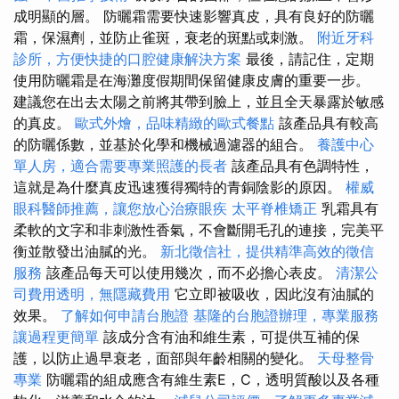
成明顯的層。 防曬霜需要快速影響真皮，具有良好的防曬
霜，保濕劑，並防止雀斑，衰老的斑點或刺激。
附近牙科
診所，方便快捷的口腔健康解決方案
最後，請記住，定期
使用防曬霜是在海灘度假期間保留健康皮膚的重要一步。
建議您在出去太陽之前將其帶到臉上，並且全天暴露於敏感
的真皮。
歐式外燴，品味精緻的歐式餐點
該產品具有較高
的防曬係數，並基於化學和機械過濾器的組合。
養護中心
單人房，適合需要專業照護的長者
該產品具有色調特性，
這就是為什麼真皮迅速獲得獨特的青銅陰影的原因。
權威
眼科醫師推薦，讓您放心治療眼疾
太平脊椎矯正
乳霜具有
柔軟的文字和非刺激性香氣，不會斷開毛孔的連接，完美平
衡並散發出油膩的光。
新北徵信社，提供精準高效的徵信
服務
該產品每天可以使用幾次，而不必擔心表皮。
清潔公
司費用透明，無隱藏費用
它立即被吸收，因此沒有油膩的
效果。
了解如何申請台胞證
基隆的台胞證辦理，專業服務
讓過程更簡單
該成分含有油和維生素，可提供互補的保
護，以防止過早衰老，面部與年齡相關的變化。
天母整骨
專業
防曬霜的組成應含有維生素E，C，透明質酸以及各種