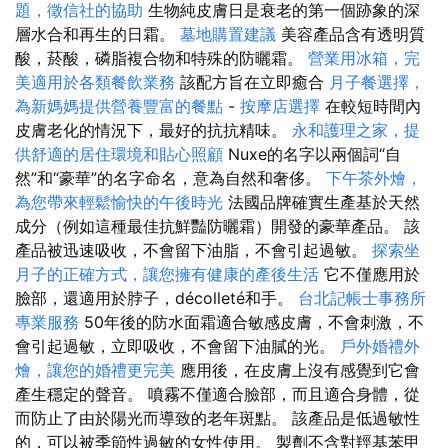
題，徵信社的協助
生物純皮膚日是衰老的第一個跡象的深
層水合和再生的日霜。
墓地購置建議
美容產品含有透明質
酸，菸酸，磷脂複合物和特殊的防曬霜。
營業用冰箱，完
美適用於各類餐飲業務
該配方旨在立即癒合
月子餐選擇，
為新媽媽提供營養豐富的餐點
-
按摩店選擇
在較短時間內
皮膚老化的情況下，最好的抗抗精味。
永和護理之家，提
供舒適的居住環境和貼心照顧
Nuxe的名字以兩個詞“自
然”和“豪華”的名字命名，意為自然和奢侈。
下午茶外燴，
為您帶來輕鬆愉快的午後時光
法國品牌確實生產基於天然
成分（例如這種最佳抗鮮豔防曬霜）開發的豪華產品。 該
產品被迅速吸收，不會留下油脂，不會引起過敏。
探索坐
月子的正確方式，讓您擁有健康的產後生活
它不僅應用於
臉部，還適用於脖子，décolleté和手。
台北記帳士事務所
專業服務
50年後的防水面霜適合敏感皮膚，不會刺激，不
會引起過敏，立即吸收，不會留下油膩的光。
戶外婚禮外
燴，讓您的婚禮更完美
應用後，在皮膚上沒有感覺到它會
產生穩定的聲音。 噴霧不僅適合臉部，而且適合身體，從
而防止了由於陽光而導致的老年斑點。 該產品是低過敏性
的，可以被季節性過敏的女性使用。 製劑不含對羥基苯甲