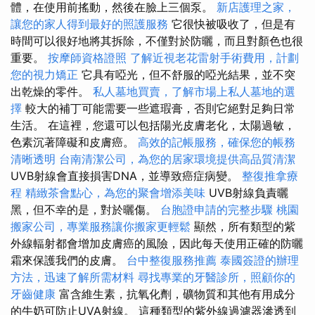
體，在使用前搖動，然後在臉上三個泵。
新店護理之家，
讓您的家人得到最好的照護服務
它很快被吸收了，但是有
時間可以很好地將其拆除，不僅對於防曬，而且對顏色也很
重要。
按摩師資格證照
了解近視老花雷射手術費用，計劃
您的視力矯正
它具有啞光，但不舒服的啞光結果，並不突
出乾燥的零件。
私人墓地買賣，了解市場上私人墓地的選
擇
較大的補丁可能需要一些遮瑕膏，否則它絕對足夠日常
生活。 在這裡，您還可以包括陽光皮膚老化，太陽過敏，
色素沉著障礙和皮膚癌。
高效的記帳服務，確保您的帳務
清晰透明
台南清潔公司，為您的居家環境提供高品質清潔
UVB射線會直接損害DNA，並導致癌症病變。
整復推拿療
程
精緻茶會點心，為您的聚會增添美味
UVB射線負責曬
黑，但不幸的是，對於曬傷。
台胞證申請的完整步驟
桃園
搬家公司，專業服務讓你搬家更輕鬆
顯然，所有類型的紫
外線輻射都會增加皮膚癌的風險，因此每天使用正確的防曬
霜來保護我們的皮膚。
台中整復服務推薦
泰國簽證的辦理
方法，迅速了解所需材料
尋找專業的牙醫診所，照顧你的
牙齒健康
富含維生素，抗氧化劑，礦物質和其他有用成分
的牛奶可防止UVA射線。 這種類型的紫外線過濾器滲透到