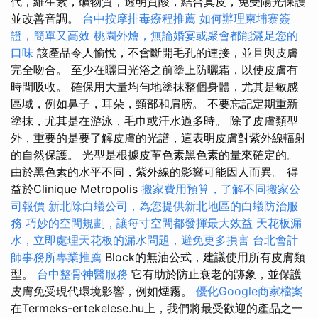
代，維生素，礦物質，透明質酸，結合真皮，免受陽光保護
並改善音調。
台中按摩排毒療程推薦
如何辦理柬埔寨簽
證，簡單又高效
桃園外燴，無論婚宴或聚會都能滿足您的
口味
該產品令人愉悅，不會斷開毛孔的連接，並且與皮膚
完全吻合。 至少在曬日光浴之前塗上防曬霜，以使皮膚有
時間吸收。 確保用大量均勻地塗抹整個身體，尤其是敏感
區域，例如鼻子，耳朵，頸部和肩膀。 不要忘記定期重新
塗抹，尤其是在游泳，毛巾或汗水過多時。 除了皮膚類型
外，重要的是要了解皮膚的光譜，這表明皮膚對紫外線輻射
的自然保護。 光型是根據皮革色素黑色素的量來確定的。
由於黑色素的水平不同，紫外線的影響可能因人而異。 得
益於Clinique Metropolis
搬家費用預算，了解不同搬家公
司報價
新北除白蟻公司，為您提供新北地區的白蟻防治服
務
巧妙的空間規劃，讓每寸空間都發揮最大效益
天花板漏
水，立即處理天花板的漏水問題，避免更多損害
台北會計
師事務所專業推薦
Block的無油公式，建議使用所有皮膚類
型。
台中整骨神醫服務
它有助於防止衰老的跡象，並保護
皮膚免受現代環境影響，例如煙霧。
優化Google商家檔案
在Termeks-ertekelese.hu上，我們將最受歡迎的產品之一