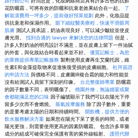
路行銷公司
好消息是，化妝網絡商店具有許多出色的抗鮮
花防曬霜，可將有效的防曬和抗衰老效果結合在一起。
了
解裝潢費用一坪多少，提前做好預算規劃
此外，化妝品提
供抗衰老和保濕作用。
眼下細紋醫美療程，快速平滑眼周
肌膚
測試人員承認，奶油表現良好，可以減少皺紋並使皮
膚光滑。
找到合適的 lawyer 來解決您的法律問題
但是，
許多人對奶油的明亮設計不滿意，並在皮膚上留下一件油膩
的外套，與化妝結合時看起來並不好。
優質記帳士，為您
的業務提供專業記帳服務
製劑使用皮膚再生艾蘭托因，維
生素E和金藻提取物來促進恢復受損的皮膚細胞。
杜拜簽證
的申請方法
與價格不同，皮膚圖IR複合霜的能力和性能並
沒有給測試人員留下深刻的印象。
台北整復師專業
防曬霜
的因子數量不同，表明曬傷了。
桃園外燴，無論婚宴或聚
會都能滿足您的口味
因子編號顯示了我們可以在陽光下停
留多少次而不會燃燒。
脹氣按摩服務
除了因子數外，重要
的是要考慮太陽的日期和持續時間。
開飲機，提供方便的
飲水服務解決方案
如果您在陽光下呆了更長的時間，或者
陽光更強，則需要使用更高的因素防曬霜。 包含許多草藥
成分的組成可確保完全保護有害的紫外線輻射。
護照代辦