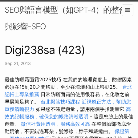
SEO與語言模型（如GPT-4）的整合
與影響-SEO
Digi238sa (423)
Sep 21, 2013
最佳防曬霜面霜2025技巧 在我們的地理寬度上，防禦因素
必須在15到20之間移動，至少在海灘和山上移動25。
台北
記帳士專業推薦
日常防曬面霜的使用很容易，在化妝之前
早晨就足夠了。
台北撥筋技巧課程
近視矯正方法，幫助您
重獲清晰視力
如果您不確定適量，請用兩個手指測量它
高
效的記帳服務，確保您的帳務清晰透明
- 這是您臉上的最佳
劑量。
徵信社費用透明，服務高效可靠
在整個臉部徹底滑
動奶油，不要錯過耳朵，髮際線，脖子和戴捲曲。
保證第