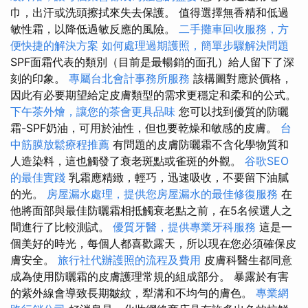
巾，出汗或洗頭擦拭來失去保護。 值得選擇無香精和低過
敏性霜，以降低過敏反應的風險。
二手攤車回收服務，方
便快捷的解決方案
如何處理過期護照，簡單步驟解決問題
SPF面霜代表的類別（目前是最暢銷的面孔）給人留下了深
刻的印象。
專屬台北會計事務所服務
該構圖對應於價格，
因此有必要期望給定皮膚類型的需求更穩定和柔和的公式。
下午茶外燴，讓您的茶會更具品味
您可以找到優質的防曬
霜-SPF奶油，可用於油性，但也要乾燥和敏感的皮膚。
台
中筋膜放鬆療程推薦
有問題的皮膚防曬霜不含化學物質和
人造染料，這也觸發了衰老斑點或雀斑的外觀。
谷歌SEO
的最佳實踐
乳霜應精緻，輕巧，迅速吸收，不要留下油膩
的光。
房屋漏水處理，提供您房屋漏水的最佳修復服務
在
他將面部與最佳防曬霜相抵觸衰老點之前，在5名候選人之
間進行了比較測試。
優質牙醫，提供專業牙科服務
這是一
個美好的時光，每個人都喜歡露天，所以現在您必須確保皮
膚安全。
旅行社代辦護照的流程及費用
皮膚科醫生都同意
成為使用防曬霜的皮膚護理常規的組成部分。 暴露於有害
的紫外線會導致長期皺紋，犁溝和不均勻的膚色。
專業網