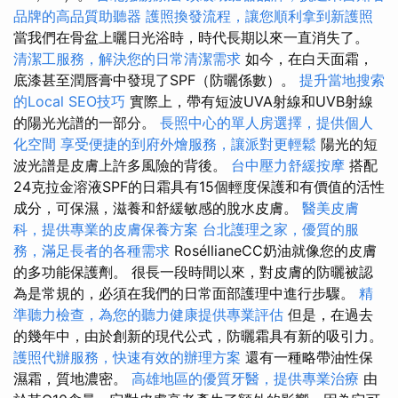
品牌的高品質助聽器
護照換發流程，讓您順利拿到新護照
當我們在骨盆上曬日光浴時，時代長期以來一直消失了。
清潔工服務，解決您的日常清潔需求
如今，在白天面霜，
底漆甚至潤唇膏中發現了SPF（防曬係數）。
提升當地搜索
的Local SEO技巧
實際上，帶有短波UVA射線和UVB射線
的陽光光譜的一部分。
長照中心的單人房選擇，提供個人
化空間
享受便捷的到府外燴服務，讓派對更輕鬆
陽光的短
波光譜是皮膚上許多風險的背後。
台中壓力舒緩按摩
搭配
24克拉金溶液SPF的日霜具有15個輕度保護和有價值的活性
成分，可保濕，滋養和舒緩敏感的脫水皮膚。
醫美皮膚
科，提供專業的皮膚保養方案
台北護理之家，優質的服
務，滿足長者的各種需求
RoséllianeCC奶油就像您的皮膚
的多功能保護劑。 很長一段時間以來，對皮膚的防曬被認
為是常規的，必須在我們的日常面部護理中進行步驟。
精
準聽力檢查，為您的聽力健康提供專業評估
但是，在過去
的幾年中，由於創新的現代公式，防曬霜具有新的吸引力。
護照代辦服務，快速有效的辦理方案
還有一種略帶油性保
濕霜，質地濃密。
高雄地區的優質牙醫，提供專業治療
由