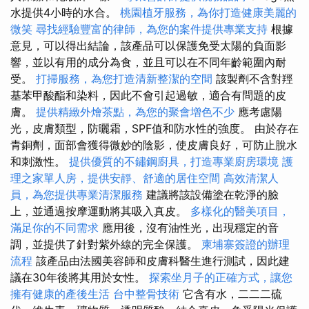
水提供4小時的水合。
桃園植牙服務，為你打造健康美麗的
微笑
尋找經驗豐富的律師，為您的案件提供專業支持
根據
意見，可以得出結論，該產品可以保護免受太陽的負面影
響，並以有用的成分為食，並且可以在不同年齡範圍內耐
受。
打掃服務，為您打造清新整潔的空間
該製劑不含對羥
基苯甲酸酯和染料，因此不會引起過敏，適合有問題的皮
膚。
提供精緻外燴茶點，為您的聚會增色不少
應考慮陽
光，皮膚類型，防曬霜，SPF值和防水性的強度。 由於存在
青銅劑，面部會獲得微妙的陰影，使皮膚良好，可防止脫水
和刺激性。
提供優質的不鏽鋼廚具，打造專業廚房環境
護
理之家單人房，提供安靜、舒適的居住空間
高效清潔人
員，為您提供專業清潔服務
建議將該設備塗在乾淨的臉
上，並通過按摩運動將其吸入真皮。
多樣化的醫美項目，
滿足你的不同需求
應用後，沒有油性光，出現穩定的音
調，並提供了針對紫外線的完全保護。
柬埔寨簽證的辦理
流程
該產品由法國美容師和皮膚科醫生進行測試，因此建
議在30年後將其用於女性。
探索坐月子的正確方式，讓您
擁有健康的產後生活
台中整骨技術
它含有水，二二二硫