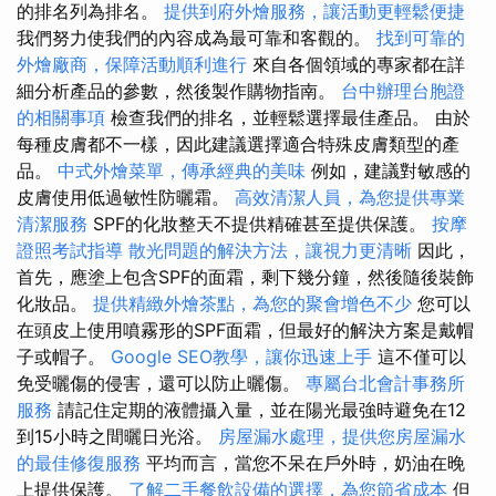
的排名列為排名。
提供到府外燴服務，讓活動更輕鬆便捷
我們努力使我們的內容成為最可靠和客觀的。
找到可靠的
外燴廠商，保障活動順利進行
來自各個領域的專家都在詳
細分析產品的參數，然後製作購物指南。
台中辦理台胞證
的相關事項
檢查我們的排名，並輕鬆選擇最佳產品。 由於
每種皮膚都不一樣，因此建議選擇適合特殊皮膚類型的產
品。
中式外燴菜單，傳承經典的美味
例如，建議對敏感的
皮膚使用低過敏性防曬霜。
高效清潔人員，為您提供專業
清潔服務
SPF的化妝整天不提供精確甚至提供保護。
按摩
證照考試指導
散光問題的解決方法，讓視力更清晰
因此，
首先，應塗上包含SPF的面霜，剩下幾分鐘，然後隨後裝飾
化妝品。
提供精緻外燴茶點，為您的聚會增色不少
您可以
在頭皮上使用噴霧形的SPF面霜，但最好的解決方案是戴帽
子或帽子。
Google SEO教學，讓你迅速上手
這不僅可以
免受曬傷的侵害，還可以防止曬傷。
專屬台北會計事務所
服務
請記住定期的液體攝入量，並在陽光最強時避免在12
到15小時之間曬日光浴。
房屋漏水處理，提供您房屋漏水
的最佳修復服務
平均而言，當您不呆在戶外時，奶油在晚
上提供保護。
了解二手餐飲設備的選擇，為您節省成本
但