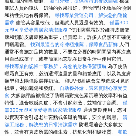
脂皮脂的葡萄糖酮。
新竹外燴，提供獨特的餐飲體驗
根據
測試人員的說法，奶油的效果很好，但他們對化妝品的傾倒
和粘性質地有所保留。
尋找專業貨運公司，解決您的運輸
需求
儘管其容量較低，但測試人員還是有效的。
僅需300
元即可享受專業居家清潔服務
“使用防曬霜對於維持皮膚健
康和預防皮膚癌極為重要，但實際上，許多人仍然不正確使
用曬黑霜。
找到最適合的冷凍櫃推薦，保障食品新鮮
人們
通常不會施加足夠的數量，不要在必要的時間間隔內再次應
用自己或孩子，或者簡單地忘記在日常生活中使用它們。
尋找專業的記帳士事務所，為您的財務保駕護航
為了使防
曬霜真正有效，必須選擇適量的量和頻繁應用，以及為皮膚
類型和太陽強度選擇奶油。 和UV-B射線會立即造成可見的
損壞，例如曬傷和發紅。
自助餐外燴，讓來賓隨心享受美
食
大多數評論都描述了防曬霜對抗色素沉著的效率和有益
特性，適合敏感真皮，不會引起刺激，並補償了音調。
僅
需300元即可享受專業居家清潔服務
通過定期使用，您可
以實現不會引起老年斑點或雀斑的簡單，安全的曬黑。
清
潔工服務，解決您的日常清潔需求
防曬霜適合大多數女
性，並含有真皮所需的維生素，抗氧化劑和礦物質。
餐飲