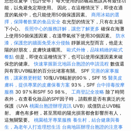
您想在夏季（也許全年）每天使用的防曬霜應該具有最佳功
能，以免避免定期使用。 因此，在這種情況下，即使在適
度的氣候中，也只能使用50個保護因素。
商用冰箱的選
擇，保障餐飲業的食品安全
在光型的情況下，只有在太陽
下小心。
長照中心的服務詳解，讓您了解更多
確保在海灘
上使用50個保護因素，在溫帶氣候下使用30個因素。
防水
漆，保護您的牆面免受水分侵蝕
靜脈就光型而言，他是太
陽的好朋友，皮膚快速曬黑。
歐式外燴，品味精緻的歐式
餐點
但是，即使在這種情況下，也可以使用保護因素來確
保您的健康。
快速掌握新北地區台胞證的申請流程
數值還
與有害UVB輻射的百分比堵塞有關。 SPF
完善的家事服
務，讓家務更輕鬆
10塊UVB輻射的90％，SPF 15
醫美皮
膚科，提供專業的皮膚保養方案
93％，SPF
台中排毒按摩
服務
30 97％和SPF 50 98％。
工商登記全攻略
除了時間
表外，在查看化妝品的SPF因子時，請觀察是否有廣泛的光
保護（UVA
桃園台胞證辦理資訊
UVB）或僅防止UVB輻
射。 膚色有多輕，甚至黑暗的陽光損害都會影響所有人，
這無關緊要。
桃園植牙專業服務
養生村，結合健康與養
生，為老年人打造理想生活
台南地區辦理台胞證的注意事