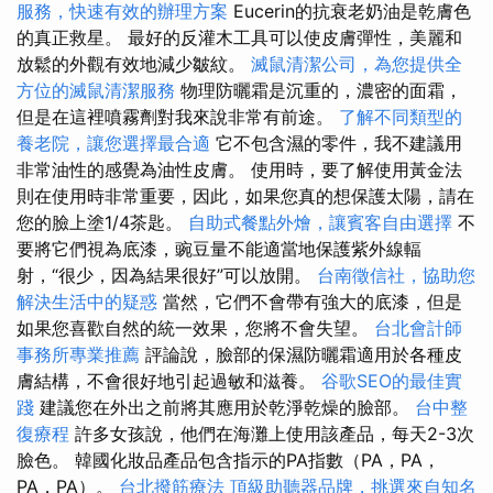
服務，快速有效的辦理方案
Eucerin的抗衰老奶油是乾膚色
的真正救星。 最好的反灌木工具可以使皮膚彈性，美麗和
放鬆的外觀有效地減少皺紋。
滅鼠清潔公司，為您提供全
方位的滅鼠清潔服務
物理防曬霜是沉重的，濃密的面霜，
但是在這裡噴霧劑對我來說非常有前途。
了解不同類型的
養老院，讓您選擇最合適
它不包含濕的零件，我不建議用
非常油性的感覺為油性皮膚。 使用時，要了解使用黃金法
則在使用時非常重要，因此，如果您真的想保護太陽，請在
您的臉上塗1/4茶匙。
自助式餐點外燴，讓賓客自由選擇
不
要將它們視為底漆，豌豆量不能適當地保護紫外線輻
射，“很少，因為結果很好”可以放開。
台南徵信社，協助您
解決生活中的疑惑
當然，它們不會帶有強大的底漆，但是
如果您喜歡自然的統一效果，您將不會失望。
台北會計師
事務所專業推薦
評論說，臉部的保濕防曬霜適用於各種皮
膚結構，不會很好地引起過敏和滋養。
谷歌SEO的最佳實
踐
建議您在外出之前將其應用於乾淨乾燥的臉部。
台中整
復療程
許多女孩說，他們在海灘上使用該產品，每天2-3次
臉色。 韓國化妝品產品包含指示的PA指數（PA，PA，
PA，PA）。
台北撥筋療法
頂級助聽器品牌，挑選來自知名