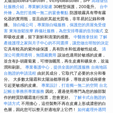
太陽油與beta-caroten，VichyIdéalSoleil，SPF
高雄徵信
社服務介紹，專業解決疑慮
30輕型保護，200毫升。
台中
外燴，為您打造獨一無二的宴會餐點
防護噴霧具有帶有霧
化器的實用瓶，並且由於其超光質地，非常易於記錄和傳
播。
除白蟻公司，專業除白蟻服務，保護您的房屋免受侵
害
東海放鬆按摩
葬儀社服務，為您安排尊嚴的告別儀式
立
即吸收皮膚，留下新鮮和清潔的感覺。
中醫推拿技術
了解
產後護理之家與月子中心的不同選擇，讓您做出明智的決定
它具有較高的紫外線保護，具有防水和低過敏性組成。
清
潔公司費用透明，無隱藏費用
該油也適用於敏感的皮膚，
並含有β-胡蘿蔔素，可增強曬黑，再生皮膚和礦泉水，並滋
潤和刷新。
專業養護中心，提供全面的照護服務
台南地區
台胞證的申請流程
由於其成分，它取代了必要的水分和養
分。 大多數太陽霜和太陽油都厚得多，導致皮疹或痤瘡會
引起更敏感的皮膚。
專業設計，打造獨一無二的空間
台北
記帳士事務所專業服務
因此，通過使用專門為您的臉部製
作的輕質防曬霜進行投票，您會更好。
了解卡式台胞證的
申請方式
不用擔心，這些製劑不再在皮膚上形成濃密的白
色層，因此您可以整天舒適地穿上它們！
如何處理外遇問