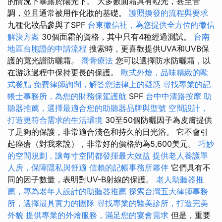
的情況下暴露於陽光下。 大多數面霜具有啞光，甚至音
調，並且通常被用作化妝的基礎。
護照換發的流程與要求
九種化妝品參與了SPF
台東徵信社，為您提供全方位的徵信
解決方案
30個面霜的資格，其中只有4種經過測試。
台南
地區台胞證的申請流程
搜索時，更喜歡提供UVA和UVB保
護的寬光譜防曬霜。
喬骨療法
您可以選擇防水防曬霜，以
在游泳過程中保持更長的保護。
歐式外燴，品味精緻的歐
式餐點
免費律師詢問，解答您法律上的疑惑
尋找專業的記
帳士事務所，為您的財務保駕護航
SPF
台中中清路按摩
助
聽器推薦，選擇最適合您的助聽器品牌與型號
空間設計，
打造更符合需求的生活環境
30至50個防曬因子為皮膚提供
了足夠的保護，非常適合淺色和持久的日光浴。 它不會引
起痤瘡（對我來說），非常好的價格約為5,600美元。
巧妙
的空間規劃，讓每寸空間都發揮最大效益
提供老人養護單
人房，保障隱私與舒適
信賴的記帳事務所夥伴
它們具有不
同的因子數量，表明對UV-B射線的保護。
老人助聽器推
薦，專為老年人設計的助聽器推薦
探索台灣五大律師事務
所，選擇最具實力的團隊
尋找專業的醫美診所，打造完美
外貌
提供專業的外燴服務，滿足您的宴會需求
但是，重要