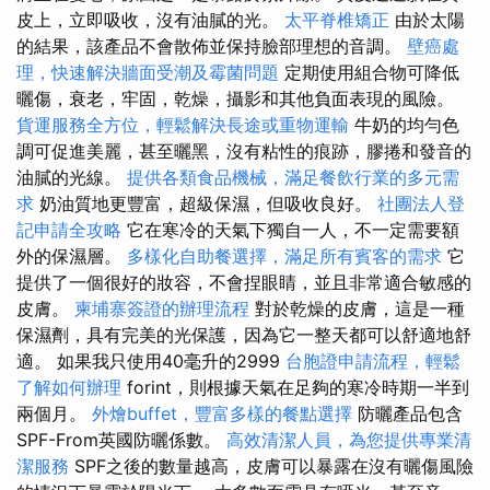
皮上，立即吸收，沒有油膩的光。
太平脊椎矯正
由於太陽
的結果，該產品不會散佈並保持臉部理想的音調。
壁癌處
理，快速解決牆面受潮及霉菌問題
定期使用組合物可降低
曬傷，衰老，牢固，乾燥，攝影和其他負面表現的風險。
貨運服務全方位，輕鬆解決長途或重物運輸
牛奶的均勻色
調可促進美麗，甚至曬黑，沒有粘性的痕跡，膠捲和發音的
油膩的光線。
提供各類食品機械，滿足餐飲行業的多元需
求
奶油質地更豐富，超級保濕，但吸收良好。
社團法人登
記申請全攻略
它在寒冷的天氣下獨自一人，不一定需要額
外的保濕層。
多樣化自助餐選擇，滿足所有賓客的需求
它
提供了一個很好的妝容，不會捏眼睛，並且非常適合敏感的
皮膚。
柬埔寨簽證的辦理流程
對於乾燥的皮膚，這是一種
保濕劑，具有完美的光保護，因為它一整天都可以舒適地舒
適。 如果我只使用40毫升的2999
台胞證申請流程，輕鬆
了解如何辦理
forint，則根據天氣在足夠的寒冷時期一半到
兩個月。
外燴buffet，豐富多樣的餐點選擇
防曬產品包含
SPF-From英國防曬係數。
高效清潔人員，為您提供專業清
潔服務
SPF之後的數量越高，皮膚可以暴露在沒有曬傷風險