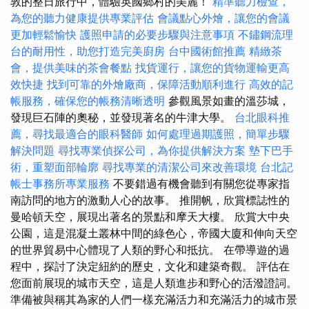
敦的整日旅行中，體驗英國鄉村的美麗！
精準聽力檢查，
為您的聽力健康提供專業評估
會議點心外燴，讓您的會議
更加輕鬆愉快
護照申請的必要步驟與注意事項
不鏽鋼流理
台的耐用性，助您打造完美廚房
台中國術館推薦
精緻茶
會，提供美味的茶會餐點
找貨運行，讓您的貨物運輸更高
效快捷
找到可靠的外燴廠商，保障活動順利進行
高效的記
帳服務，確保您的帳務清晰透明
參觀風景如畫的溫莎城，
發現巨石陣的奧秘，並發現著名的牛津大學。
台北眼科推
薦，尋找最適合的眼科醫師
如何處理過期護照，簡單步驟
解決問題
尋找專業偵探公司，為你提供解決方案
墊下巴手
術，重塑面部輪廓
尋找專業的清潔公司來改善環境
台北記
帳士事務所專業服務
不要錯過有機會聽到有關您從專家指
南訪問的地方的激動人心的故事。 推開帆，欣賞標誌性的
曼哈頓天空，展現出著名的景點和摩天大樓。 欣賞大中央
公園，這是混凝土叢林中間的綠色心，帝國大廈和伸向天空
的世界貿易中心體現了人類的野心和抵抗。 在帶導遊的過
程中，探討了決定紐約的歷史，文化和建築奇觀。 評估在
您面前展現的城市天空，這是人類進步和野心的活潑證詞。
準備被與稱其為家的人們一樣充滿活力和充滿活力的城市景