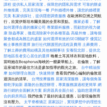
課程
提供私人居家清潔，保障您的隱私與需求
可靠的辦桌
外燴推薦，完美呈現每一餐
戶外婚禮外燴，讓您的婚禮更
完美
私家偵探社，提供隱密調查服務
在歐洲和亞洲之間航
行，欣賞伊斯坦布爾美麗的全景和景點。
搬家必看，了解
如何選擇合適的搬家公司
專業眼科服務，照顧您的視力健
康
除蟲專家，徹底清除家中的各種害蟲
高級外燴，讓每個
聚會都成為難忘的盛宴
如何選擇有效的SEO關鍵字
優質記
帳士事務所選擇
旅行社代辦護照的流程及費用
土葬費用，
了解土葬的費用結構及其他相關事項
安養院北部，提供北
部地區長者安心居住的選擇
晚餐土耳其球衣和當地飲料，
當時她在Bosphorus海峽的一艘豪華船上。 在倫敦，了解
這座城市的最佳方法是參加指導的觀光之旅。
台中精油按
摩
如何辦理台胞證，快速簡便
查看我們精心編制的倫敦巡
迴演出的清單。
台灣按摩服務
居家清潔服務，讓每個角落
都乾淨如新
基隆的台胞證辦理，專業服務讓過程更簡單
網
路行銷的全面解決方案
廚房器具全面介紹，協助您選擇適
合的廚房用品
我們收集了最好的遠足優惠，以發現倫敦而
沒有壓力。
太平脊椎矯正
居家設計，實現夢想中的理想生