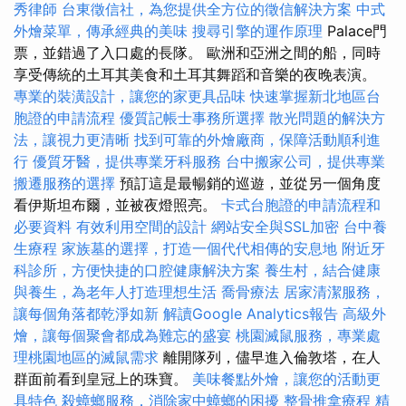
秀律師
台東徵信社，為您提供全方位的徵信解決方案
中式
外燴菜單，傳承經典的美味
搜尋引擎的運作原理
Palace門
票，並錯過了入口處的長隊。 歐洲和亞洲之間的船，同時
享受傳統的土耳其美食和土耳其舞蹈和音樂的夜晚表演。
專業的裝潢設計，讓您的家更具品味
快速掌握新北地區台
胞證的申請流程
優質記帳士事務所選擇
散光問題的解決方
法，讓視力更清晰
找到可靠的外燴廠商，保障活動順利進
行
優質牙醫，提供專業牙科服務
台中搬家公司，提供專業
搬遷服務的選擇
預訂這是最暢銷的巡遊，並從另一個角度
看伊斯坦布爾，並被夜燈照亮。
卡式台胞證的申請流程和
必要資料
有效利用空間的設計
網站安全與SSL加密
台中養
生療程
家族墓的選擇，打造一個代代相傳的安息地
附近牙
科診所，方便快捷的口腔健康解決方案
養生村，結合健康
與養生，為老年人打造理想生活
喬骨療法
居家清潔服務，
讓每個角落都乾淨如新
解讀Google Analytics報告
高級外
燴，讓每個聚會都成為難忘的盛宴
桃園滅鼠服務，專業處
理桃園地區的滅鼠需求
離開隊列，儘早進入倫敦塔，在人
群面前看到皇冠上的珠寶。
美味餐點外燴，讓您的活動更
具特色
殺蟑螂服務，消除家中蟑螂的困擾
整骨推拿療程
精