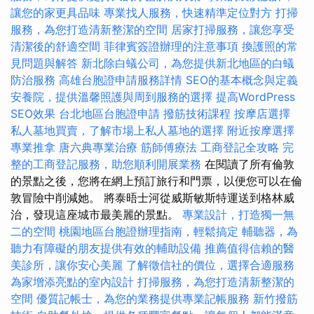
讓您的家更具品味
專業找人服務，快速精準定位對方
打掃
服務，為您打造清新整潔的空間
居家打掃服務，讓您享受
清潔後的舒適空間
菲律賓簽證辦理的注意事項
換護照的常
見問題與解答
新北除白蟻公司，為您提供新北地區的白蟻
防治服務
高雄台胞證申請服務詳情
SEO的基本概念與定義
安養院，提供溫馨照護與周到服務的選擇
提高WordPress
SEO效果
台北地區台胞證申請
撥筋技術課程
按摩店選擇
私人墓地買賣，了解市場上私人墓地的選擇
附近按摩選擇
專業推拿
唐六典專業治療
筋師傅療法
工商登記全攻略
完
整的工商登記服務，助您順利開展業務
在閱讀了所有倫敦
的景點之後，您將在網上預訂旅行和門票，以便您可以在倫
敦冒險中削減她。 將泰晤士河從威斯敏斯特運送到格林威
治，發現這座城市最美麗的景點。
專業設計，打造獨一無
二的空間
桃園地區台胞證辦理指南，輕鬆搞定
輔聽器，為
聽力有障礙的朋友提供有效的輔助設備
推薦值得信賴的醫
美診所，讓你安心美麗
了解徵信社的價位，選擇合適服務
為家增添亮點的室內設計
打掃服務，為您打造清新整潔的
空間
優質記帳士，為您的業務提供專業記帳服務
新竹撥筋