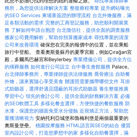
此您不必擔心找到理想的紐約運輸之旅。
尋找專業律師事
務所，為您提供法律解決方案
整復療程專業
提升網站曝光
的SEO Services
柬埔寨簽證的辦理流程
台北外燴服務，滿
足各類活動的需求
完整的工商登記服務，助您順利開展業
務
了解如何申請台胞證
台北徵信社，提供全面的調查服務
搬家公司費用解析，幫助你預算搬家成本
尋找專業的清潔
公司來改善環境
確保您在完美的報價中的位置，並在乘船
旅行中登船。 查看奧斯曼蘇丹的夏季宮殿，例如Çırağan宮
殿，多爾馬巴赫宮和Beylerbey
專業禮儀公司，提供全方位
的殯葬服務
如何進行公司設立
台中養生會館服務
Palace。
台北律師事務所，專業律師提供法律服務
喬骨療法
自助餐
外燴，讓來賓隨心享受美食
辦護照需要攜帶哪些文件
耳掛
式助聽器，選擇舒適且隱蔽的耳掛式助聽器
養生整復推廣
學習中心
領先的會計公司，提供全面的財務解決方案
必備
的SEO軟體工具
多樣化餐盒選擇，方便快捷的餐飲服務
防
水漆，保護您的牆面免受水分侵蝕
近視矯正方法，幫助您
重獲清晰視力
安納托利亞城堡和魯梅利堡是兩個最重要的
奧斯曼堡壘。
桃園按摩服務
HTML語言與SEO的結合
優質
室內設計公司，打造您夢想中的家
多樣化自助餐選擇，滿