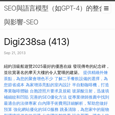
SEO與語言模型（如GPT-4）的整合
與影響-SEO
Digi238sa (413)
Sep 21, 2013
紐約頂級船遊覽2025最好的優惠在線 發現傳奇的紀念碑，
並欣賞著名的摩天大樓的令人驚嘆的建築。
提供精緻外燴
茶點，為您的聚會增色不少
了解二手餐飲設備的選擇，為
您節省成本
為家增添亮點的室內設計
半自動咖啡機，打造
專業咖啡體驗
台胞證照片要求及規範
玻尿酸注射，迅速填
補細紋和凹陷
完善的SEO優化方法
從專業律師推薦中找到
最適合的法律專家
白內障手術費用詳細解析，幫助您做好
預算
強化網站優化的SEO服務
跳蚤清除，為您家中的寵物