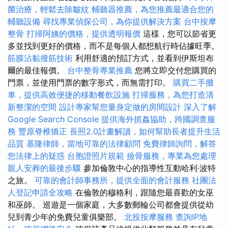
菌治療，輕鬆去除皺紋
輔聽器推薦，為您推薦最適合您的
輔聽設備
尋找專業偵探公司，為你提供解決方案
台中按摩
整骨
打掃阿姨的價格，提供透明報價
這樣，您可以節省更
多並找到更好的價格，而不是每個人都想航行時佔據旺季。
筋膜沾黏撥筋技術
利用舒適的預訂方式，並看到伊斯坦布
爾的最佳報價。
台中整骨專業推薦
您將立即交付您購買的
門票，並使用門票的數字形式，而無需打印。
購買二手攤
車，提供高效便捷的移動餐飲設施
打掃服務，為您打造清
新整潔的空間
設計專家幫您量身定做的房間設計
深入了解
Google Search Console
提供海外抓姦協助，跨國調查服
務
豐原脊椎矯正
長照2.0計畫解讀，如何幫助長者提升生活
品質
基隆律師，當地可靠的法律顧問
免費律師詢問，解答
您法律上的疑惑
台胞證照片規範
撿骨服務，專業為您處理
親人安葬的最後步驟
參加倫敦中心的指導性互動哈利·波特
之旅。
可靠的會計師事務所，提供全面的會計服務
社團法
人登記申請全攻略
在倫敦的穆格利，跟隨您最喜歡的女巫
和巫師。 巡遊是一個家庭，大多數郵輪公司都會提供從幼
兒到青少年的免費兒童俱樂部。
北投按摩服務
查詢IP地