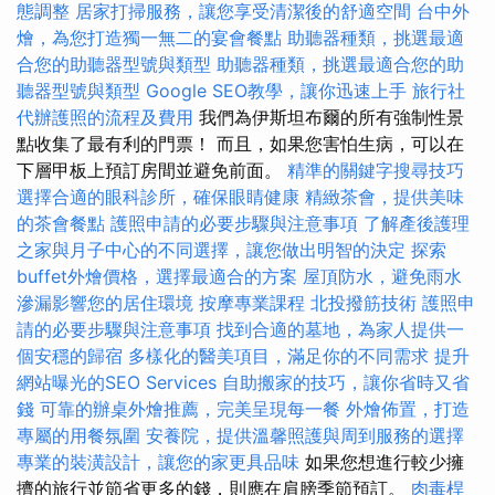
態調整
居家打掃服務，讓您享受清潔後的舒適空間
台中外
燴，為您打造獨一無二的宴會餐點
助聽器種類，挑選最適
合您的助聽器型號與類型
助聽器種類，挑選最適合您的助
聽器型號與類型
Google SEO教學，讓你迅速上手
旅行社
代辦護照的流程及費用
我們為伊斯坦布爾的所有強制性景
點收集了最有利的門票！ 而且，如果您害怕生病，可以在
下層甲板上預訂房間並避免前面。
精準的關鍵字搜尋技巧
選擇合適的眼科診所，確保眼睛健康
精緻茶會，提供美味
的茶會餐點
護照申請的必要步驟與注意事項
了解產後護理
之家與月子中心的不同選擇，讓您做出明智的決定
探索
buffet外燴價格，選擇最適合的方案
屋頂防水，避免雨水
滲漏影響您的居住環境
按摩專業課程
北投撥筋技術
護照申
請的必要步驟與注意事項
找到合適的墓地，為家人提供一
個安穩的歸宿
多樣化的醫美項目，滿足你的不同需求
提升
網站曝光的SEO Services
自助搬家的技巧，讓你省時又省
錢
可靠的辦桌外燴推薦，完美呈現每一餐
外燴佈置，打造
專屬的用餐氛圍
安養院，提供溫馨照護與周到服務的選擇
專業的裝潢設計，讓您的家更具品味
如果您想進行較少擁
擠的旅行並節省更多的錢，則應在肩膀季節預訂。
肉毒桿