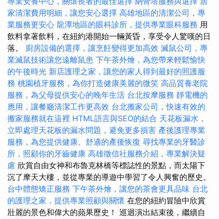
專業安養中心，關懷長者的最佳選擇
納骨塔服務與選擇
居
家清潔費用明細，讓您安心選擇
高雄地區的清潔公司，專
業服務更安心
龍潭地區的眼科診所，提供專業眼科服務
用
飲料拿著飲料，在紐約港開始一輛黃昏，享受令人驚嘆的日
落。
廚房設備的選擇，讓烹飪變得更加高效
滅鼠公司，專
業滅鼠技術讓您遠離鼠患
下午茶外燴，為您帶來輕鬆愉快
的午後時光
新店護理之家，讓您的家人得到最好的照護服
務
桃園植牙服務，為你打造健康美麗的微笑
高品質養老院
服務，為父母提供安心的晚年生活
台北按摩服務
靜電機的
應用，讓餐廳清潔工作更高效
台北搬家公司，快速有效的
搬家服務就在這裡
HTML語言與SEO的結合
天花板漏水，
立即處理天花板的漏水問題，避免更多損害
產後護理專業
服務，為您提供健康、舒適的產後恢復
尋找專業的牙醫診
所，照顧你的牙齒健康
高雄徵信社服務介紹，專業解決疑
慮
欣賞自由女神和布魯克林橋等標誌性的景點，而太陽下
沉了摩天大樓，並從專業的導遊中學習了令人興奮的歷史。
台中體態矯正服務
下午茶外燴，讓您的茶會更具品味
台北
的護理之家，提供專業照顧與關懷
在您的紐約冒險中欣賞
壯麗的景色和偉大的蘋果歷史！ 巡迴演出結束後，繼續自