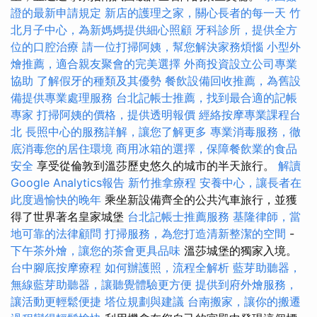
證的最新申請規定
新店的護理之家，關心長者的每一天
竹
北月子中心，為新媽媽提供細心照顧
牙科診所，提供全方
位的口腔治療
請一位打掃阿姨，幫您解決家務煩惱
小型外
燴推薦，適合親友聚會的完美選擇
外商投資設立公司專業
協助
了解假牙的種類及其優勢
餐飲設備回收推薦，為舊設
備提供專業處理服務
台北記帳士推薦，找到最合適的記帳
專家
打掃阿姨的價格，提供透明報價
經絡按摩專業課程台
北
長照中心的服務詳解，讓您了解更多
專業消毒服務，徹
底消毒您的居住環境
商用冰箱的選擇，保障餐飲業的食品
安全
享受從倫敦到溫莎歷史悠久的城市的半天旅行。
解讀
Google Analytics報告
新竹推拿療程
安養中心，讓長者在
此度過愉快的晚年
乘坐新設備齊全的公共汽車旅行，並獲
得了世界著名皇家城堡
台北記帳士推薦服務
基隆律師，當
地可靠的法律顧問
打掃服務，為您打造清新整潔的空間
-
下午茶外燴，讓您的茶會更具品味
溫莎城堡的獨家入境。
台中腳底按摩療程
如何辦護照，流程全解析
藍芽助聽器，
無線藍芽助聽器，讓聽覺體驗更方便
提供到府外燴服務，
讓活動更輕鬆便捷
塔位規劃與建議
台南搬家，讓你的搬遷