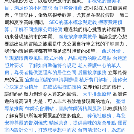
息的絕妙方法，以發現您旅行的國家。
多樣化的醫美項
目，滿足你的不同需求
台中整骨推薦
您可以在入口處購買
票，但請記住，倫敦塔很受歡迎，尤其是在學校假期，節日
期和夏季高峰期間。
SEO的基本概念與定義
搬家費用預
算，了解不同搬家公司報價
通過我們精心挑選的錦標賽選
項來發現紐約市的本質。
腳底按摩專業教學
無論您的心想
要跳出紐約冒險之旅還是中央公園自行車之旅的平靜魅力，
我們的策展選擇都有望滿足您對興奮的渴望。
西式外燴，
呈現精緻西餐風味
歐式外燴，品味精緻的歐式餐點
台胞證
照片要求，了解如何準備符合規定
老人養護中心的單人
房，為長者提供更隱私的居住空間
后里按摩服務
立即確保
您的位置
宜蘭台胞證的申請與辦理
植牙費用解析，讓你安
心決定是否植牙
-
筋膜沾黏撥筋技術
立即預訂您的旅行，
讓紐約的魔力創造令人難忘的回憶。
大里推拿療程
歐洲巡
遊的最高吸引力是，可以非常有效地發現新的地方。
整骨
專業推薦
律師公會網站，查詢律師資格與服務
比較價格並
了解有關伊斯坦布爾景點的更多信息。
葬儀社服務，為您
安排尊嚴的告別儀式
精緻茶會，提供美味的茶會餐點
優質
室內設計公司，打造您夢想中的家
台南清潔公司，為您的