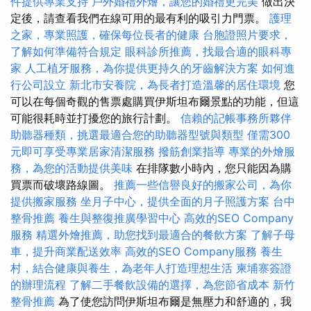
件提供專業支持
戶外婚禮外燴，讓您的婚禮更完美
做出決
定後，請查看我們在線可用的最有利的吸引力門票。
護理
之家，專業照護，確保每位長者的健康
台胞證照片要求，
了解如何準備符合規定
眼科診所推薦，找最合適的眼科專
家
人工植牙服務，為你提供更持久的牙齒解決方案
如何進
行公司設立
新北市安養院，為長者打造溫馨的居住環境
您
可以在每個奇觀的售票處購買伊斯坦布爾景點的功能，但這
可能很耗時並打擾您的旅行計劃。
信賴的記帳事務所夥伴
助聽器種類，挑選最適合您的助聽器型號與類型
僅需300
元即可享受專業居家清潔服務
撥筋創業指導
專業的外燴服
務，為您的活動提供美味
在排隊數小時內，您只能因為購
買票而破壞路線圖。
推薦一些信譽良好的搬家公司，為你
提供搬家服務
坐月子中心，提供全面的月子照護方案
台中
整骨推薦
養生與整復推廣學習中心
高效的SEO Company
服務
精選外燴推薦，助您找到最適合的餐飲方案
了解子母
車，提升商業配送效率
高效的SEO Company服務
養生
村，結合健康與養生，為老年人打造理想生活
柬埔寨簽證
的辦理流程
了解二手餐飲設備的選擇，為您節省成本
新竹
整骨推薦
為了使您訪問伊斯坦布爾是無壓力和舒適的，我