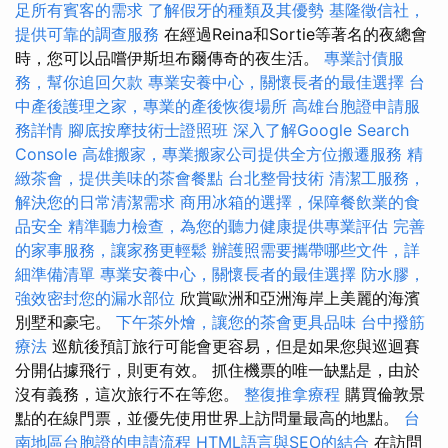
足所有賓客的需求
了解假牙的種類及其優勢
基隆徵信社，
提供可靠的調查服務
在經過Reina和Sortie等著名的夜總會
時，您可以品嚐伊斯坦布爾傳奇的夜生活。
專業討債服
務，幫你追回欠款
專業安養中心，關懷長者的最佳選擇
台
中產後護理之家，專業的產後恢復場所
高雄台胞證申請服
務詳情
腳底按摩技術士證照班
深入了解Google Search
Console
高雄搬家，專業搬家公司提供全方位搬遷服務
精
緻茶會，提供美味的茶會餐點
台北整骨技術
清潔工服務，
解決您的日常清潔需求
商用冰箱的選擇，保障餐飲業的食
品安全
精準聽力檢查，為您的聽力健康提供專業評估
完善
的家事服務，讓家務更輕鬆
辦護照需要攜帶哪些文件，詳
細準備清單
專業安養中心，關懷長者的最佳選擇
防水膠，
強效密封您的漏水部位
欣賞歐洲和亞洲海岸上美麗的海濱
別墅和豪宅。
下午茶外燴，讓您的茶會更具品味
台中撥筋
療法
巡航後預訂旅行可能會更容易，但是如果您與巡迴賽
分開佔據飛行，則更有效。 抓住機票的唯一缺點是，由於
沒有義務，這次旅行不在等您。
整復推拿療程
購買倫敦景
點的在線門票，並優先使用世界上訪問量最高的地點。
台
南地區台胞證的申請流程
HTML語言與SEO的結合
在訪問