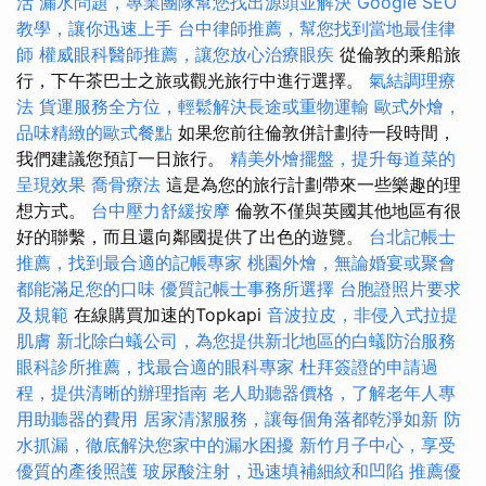
活
漏水問題，專業團隊幫您找出源頭並解決
Google SEO
教學，讓你迅速上手
台中律師推薦，幫您找到當地最佳律
師
權威眼科醫師推薦，讓您放心治療眼疾
從倫敦的乘船旅
行，下午茶巴士之旅或觀光旅行中進行選擇。
氣結調理療
法
貨運服務全方位，輕鬆解決長途或重物運輸
歐式外燴，
品味精緻的歐式餐點
如果您前往倫敦併計劃待一段時間，
我們建議您預訂一日旅行。
精美外燴擺盤，提升每道菜的
呈現效果
喬骨療法
這是為您的旅行計劃帶來一些樂趣的理
想方式。
台中壓力舒緩按摩
倫敦不僅與英國其他地區有很
好的聯繫，而且還向鄰國提供了出色的遊覽。
台北記帳士
推薦，找到最合適的記帳專家
桃園外燴，無論婚宴或聚會
都能滿足您的口味
優質記帳士事務所選擇
台胞證照片要求
及規範
在線購買加速的Topkapi
音波拉皮，非侵入式拉提
肌膚
新北除白蟻公司，為您提供新北地區的白蟻防治服務
眼科診所推薦，找最合適的眼科專家
杜拜簽證的申請過
程，提供清晰的辦理指南
老人助聽器價格，了解老年人專
用助聽器的費用
居家清潔服務，讓每個角落都乾淨如新
防
水抓漏，徹底解決您家中的漏水困擾
新竹月子中心，享受
優質的產後照護
玻尿酸注射，迅速填補細紋和凹陷
推薦優