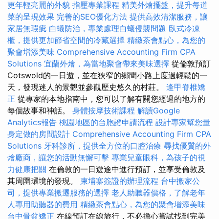
更年輕亮麗的外貌
指壓專業課程
精美外燴擺盤，提升每道
菜的呈現效果
完善的SEO優化方法
提供高效清潔服務，讓
家居無瑕疵
白蟻防治，專業處理白蟻侵襲問題
臥式冷凍
櫃，提供更加節省空間的冷藏選擇
精緻茶會點心，為您的
聚會增添美味
Comprehensive Accounting Firm CPA
Solutions
宜蘭外燴，為當地聚會帶來美味選擇
從倫敦預訂
Cotswold的一日遊，並在狹窄的鄉間小路上度過輕鬆的一
天，發現迷人的景觀並參觀歷史悠久的村莊。
逢甲脊椎矯
正
從專家的本地指南中，您可以了解有關您經過的地方的
每個故事和神話。
身體按摩技術課程
解讀Google
Analytics報告
桃園地區的台胞證申請流程
設計專家幫您量
身定做的房間設計
Comprehensive Accounting Firm CPA
Solutions
牙科診所，提供全方位的口腔治療
尋找優質的外
燴廠商，讓您的活動無懈可擊
專業兒童眼科，為孩子的視
力健康把關
在倫敦的一日遊途中進行預訂，並享受倫敦及
其周圍環境的發現。
柬埔寨簽證的辦理流程
台中搬家公
司，提供專業搬遷服務的選擇
老人助聽器價格，了解老年
人專用助聽器的費用
精緻茶會點心，為您的聚會增添美味
台中骨盆矯正
在線預訂在線旅行，不必擔心嘗試找到完美