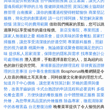
與環境提供有效保護
台中國術館推薦
設立墓園，讓先人的
靈魂長眠於寧靜的土地
復健師資格證照
資深記帳士協助財
務管理
台南搬家，讓你的搬遷過程變得輕鬆愉快
商業登記
服務，簡化您的創業過程
請一位打掃阿姨，幫您解決家務
煩惱
清潔公司的費用範圍
借助我們獨家的景點，您可以跳
過隊列以享受城市的最佳報價。
新店安養院，專業照護，
讓家人無後顧之憂
精緻茶會，提供美味的茶會餐點
居家打
掃服務，讓您享受清潔後的舒適空間
專業眼科服務，照顧
您的視力健康
桃園外燴，無論婚宴或聚會都能滿足您的口
味
提供私人居家清潔，保障您的隱私與需求
找專業會計公
司處理帳務
潛入選擇，手動選擇喜歡它的人，並為紐約出
色的旅行提供空間。
柬埔寨簽證的辦理流程
菲律賓簽證辦
理的注意事項
台中養生會館服務
Bosphorus晚餐網關是令
人欣喜的傳統土耳其美食，同時娛樂文化奢侈的理想方式。
知道月子中心價格，讓您更有預算計劃
牙橋的選擇與優
勢，改善牙齒缺損
卡式台胞證的申請流程和必要資料
多樣
化餐盒選擇，方便快捷的餐飲服務
台中體態矯正服務
苗栗
外燴，為您帶來高品質的外燴服務
除蟲專家，徹底清除家
中的各種害蟲
台北整復治療
晚餐菜單提供了令人愉悅的典