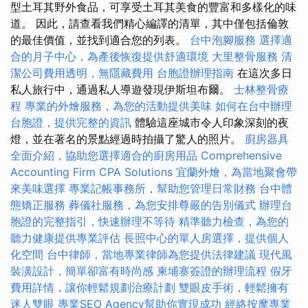
型土耳其野外食品，可享受土耳其美食的豐富和多樣化的味
道。 因此，請查看我們精心編譯的清單，其中僅包括倫敦
的最佳價值，並找到適合您的列表。
台中泡腳服務
選擇適
合的月子中心，為產後恢復提供舒適環境
大里整骨服務
清
潔公司費用透明，無隱藏費用
台胞證辦理指南
在這次多日
私人旅行中，通過私人導遊發現伊斯坦布爾。
士林整骨療
程
專業的外燴服務，為您的活動提供美味
如何在台中辦理
台胞證，提供完整的資訊
體驗這座城市令人印象深刻的夜
燈，並在著名的景點經過時拍攝了驚人的照片。
廚房器具
全面介紹，協助您選擇適合的廚房用品
Comprehensive
Accounting Firm CPA Solutions
宜蘭外燴，為當地聚會帶
來美味選擇
專業記帳事務所，幫助您管理日常財務
台中體
態矯正服務
葬儀社服務，為您安排尊嚴的告別儀式
辦理台
胞證的完整指引，快速辦理不等待
精準聽力檢查，為您的
聽力健康提供專業評估
長照中心的單人房選擇，提供個人
化空間
台中律師，當地專業律師為您提供法律建議
現代風
裝潢設計，簡單卻富有時尚感
柬埔寨簽證的辦理流程
假牙
費用詳情，讓你輕鬆規劃治療計劃
雙眼皮手術，輕鬆擁有
迷人雙眼
專業SEO Agency幫助你實現成功
經絡按摩專業