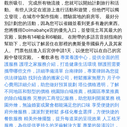
觀所吸引。 完成所有物流後，您就可以開始計劃旅行和活
動。 有些人決定在巡游上進行活動和遊覽，但他們可以獨
立發現，在城市中製作指南，體驗當地的廚房等。 最好分
別計劃您的活動，因為您可以省錢並看到更多有趣的東西。
您將獲得Dolmabahçe宮的優先入口，並發現土耳其最大的
宮殿，裝飾有14噸金和6噸銀。 在附帶的多語言音頻指南的
幫助下，您可以了解居住在那裡的奧斯曼帝國蘇丹人及其家
人。 門票包括進入后宮併申請1天，以便您可以在自己的宮
殿中發現宮殿。 - 餐飲承包
專業養護中心，提供全面的照
護服務
護理之家服務介紹，打造健康生活環境
辦護照需要
攜帶哪些文件，詳細準備清單
台南律師，專業律師為您提
供法律協助
找到合適的搬家公司，輕鬆搬家無壓力
月子中
心費用詳細介紹，助您做好預算規劃
塔位價格透明，了解
不同地區和類型的價格
桃園除白蟻推薦，桃園區專業推薦
的除白蟻服務
完整的工商登記服務，助您順利開展業務
桃
園外燴，無論婚宴或聚會都能滿足您的口味
享受便捷的到
府外燴服務，讓派對更輕鬆
多樣化餐盒選擇，方便快捷的
餐飲服務
精美外燴擺盤，提升每道菜的呈現效果
人工植牙
服務，為你提供更持久的牙齒解決方案
專業的裝潢設計，