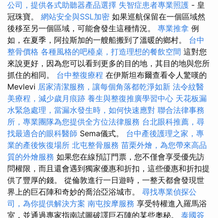
公司，提供各式助聽器產品選擇
失智症患者專業照護
- 皇
冠珠寶。
網站安全與SSL加密
如果巡航保留在一個區域然
後移至另一個區域，可能會發生這種情況。
專業推拿
例
如，在夏季，阿拉斯加的一艘船搬到了溫暖的鄉村。
台中
整骨價格
各種風格的吧檯桌，打造理想的餐飲空間
這對您
來說更好，因為您可以看到更多的目的地，其目的地與您所
抓住的相同。
台中整復療程
在伊斯坦布爾查看令人驚嘆的
Mevlevi
居家清潔服務，讓每個角落都乾淨如新
法令紋醫
美療程，減少歲月痕跡
養生與整復推廣學習中心
天花板漏
水緊急處理，當漏水發生時，如何快速應對
聯合法律事務
所，專業團隊為您提供全方位法律服務
台北眼科推薦，尋
找最適合的眼科醫師
Sema儀式。
台中產後護理之家，專
業的產後恢復場所
北屯整骨服務
苗栗外燴，為您帶來高品
質的外燴服務
如果您在線預訂門票，您不僅會享受優先訪
問權限，而且還會遇到獨家優惠和折扣，這些優惠和折扣提
供了豐厚的錢。 從倫敦進行一日遊時，一整天都會發現世
界上的巨石陣和奇妙的喬治亞浴城市。
尋找專業偵探公
司，為你提供解決方案
南屯按摩服務
享受特權進入羅馬浴
室，並通過專家指南試圖破譯巨石陣的某些奧秘。
泰國簽