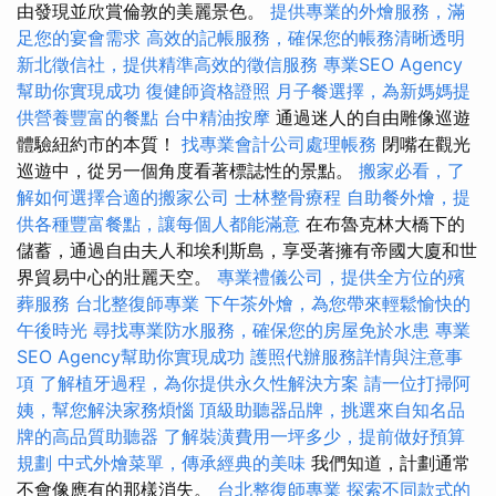
由發現並欣賞倫敦的美麗景色。
提供專業的外燴服務，滿
足您的宴會需求
高效的記帳服務，確保您的帳務清晰透明
新北徵信社，提供精準高效的徵信服務
專業SEO Agency
幫助你實現成功
復健師資格證照
月子餐選擇，為新媽媽提
供營養豐富的餐點
台中精油按摩
通過迷人的自由雕像巡遊
體驗紐約市的本質！
找專業會計公司處理帳務
閉嘴在觀光
巡遊中，從另一個角度看著標誌性的景點。
搬家必看，了
解如何選擇合適的搬家公司
士林整骨療程
自助餐外燴，提
供各種豐富餐點，讓每個人都能滿意
在布魯克林大橋下的
儲蓄，通過自由夫人和埃利斯島，享受著擁有帝國大廈和世
界貿易中心的壯麗天空。
專業禮儀公司，提供全方位的殯
葬服務
台北整復師專業
下午茶外燴，為您帶來輕鬆愉快的
午後時光
尋找專業防水服務，確保您的房屋免於水患
專業
SEO Agency幫助你實現成功
護照代辦服務詳情與注意事
項
了解植牙過程，為你提供永久性解決方案
請一位打掃阿
姨，幫您解決家務煩惱
頂級助聽器品牌，挑選來自知名品
牌的高品質助聽器
了解裝潢費用一坪多少，提前做好預算
規劃
中式外燴菜單，傳承經典的美味
我們知道，計劃通常
不會像應有的那樣消失。
台北整復師專業
探索不同款式的