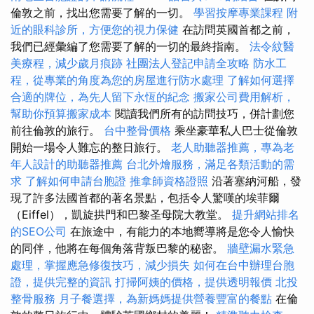
倫敦之前，找出您需要了解的一切。
學習按摩專業課程
附
近的眼科診所，方便您的視力保健
在訪問英國首都之前，
我們已經彙編了您需要了解的一切的最終指南。
法令紋醫
美療程，減少歲月痕跡
社團法人登記申請全攻略
防水工
程，從專業的角度為您的房屋進行防水處理
了解如何選擇
合適的牌位，為先人留下永恆的紀念
搬家公司費用解析，
幫助你預算搬家成本
閱讀我們所有的訪問技巧，併計劃您
前往倫敦的旅行。
台中整骨價格
乘坐豪華私人巴士從倫敦
開始一場令人難忘的整日旅行。
老人助聽器推薦，專為老
年人設計的助聽器推薦
台北外燴服務，滿足各類活動的需
求
了解如何申請台胞證
推拿師資格證照
沿著塞納河船，發
現了許多法國首都的著名景點，包括令人驚嘆的埃菲爾
（Eiffel），凱旋拱門和巴黎圣母院大教堂。
提升網站排名
的SEO公司
在旅途中，有能力的本地嚮導將是您令人愉快
的同伴，他將在每個角落背叛巴黎的秘密。
牆壁漏水緊急
處理，掌握應急修復技巧，減少損失
如何在台中辦理台胞
證，提供完整的資訊
打掃阿姨的價格，提供透明報價
北投
整骨服務
月子餐選擇，為新媽媽提供營養豐富的餐點
在倫