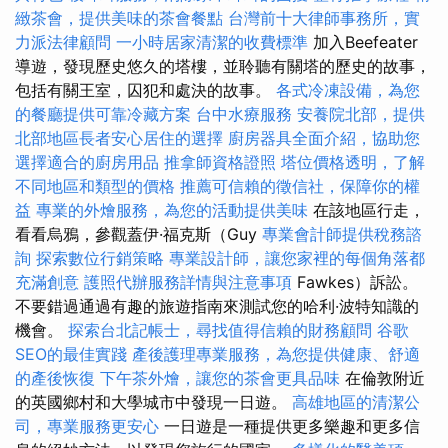
緻茶會，提供美味的茶會餐點
台灣前十大律師事務所，實
力派法律顧問
一小時居家清潔的收費標準
加入Beefeater
導遊，發現歷史悠久的塔樓，並聆聽有關塔的歷史的故事，
包括有關王室，囚犯和處決的故事。
各式冷凍設備，為您
的餐廳提供可靠冷藏方案
台中水療服務
安養院北部，提供
北部地區長者安心居住的選擇
廚房器具全面介紹，協助您
選擇適合的廚房用品
推拿師資格證照
塔位價格透明，了解
不同地區和類型的價格
推薦可信賴的徵信社，保障你的權
益
專業的外燴服務，為您的活動提供美味
在該地區行走，
看看烏鴉，參觀蓋伊·福克斯（Guy
專業會計師提供稅務諮
詢
探索數位行銷策略
專業設計師，讓您家裡的每個角落都
充滿創意
護照代辦服務詳情與注意事項
Fawkes）訴訟。
不要錯過通過有趣的旅遊指南來測試您的哈利·波特知識的
機會。
探索台北記帳士，尋找值得信賴的財務顧問
谷歌
SEO的最佳實踐
產後護理專業服務，為您提供健康、舒適
的產後恢復
下午茶外燴，讓您的茶會更具品味
在倫敦附近
的英國鄉村和大學城市中發現一日遊。
高雄地區的清潔公
司，專業服務更安心
一日遊是一種提供更多樂趣和更多信