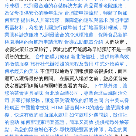
冷凍櫃，找到最合適的存儲解決方案
高品質養老院服務，
為父母提供安心的晚年生活
台胞證申請流程，輕鬆了解如
何辦理
提供私人居家清潔，保障您的隱私與需求
護照申請
所需材料，為您的出國旅行做準備
北部地區眼科權威，專
業眼科診療服務
找到最適合的冷凍櫃推薦，保障食品新鮮
桃園地區的台胞證申請流程
骨導式助聽器介紹
人們決定，
改變決策並放棄旅行，因此他們可能認為早期預訂不是一個
明智的主意。
台中筋膜刀療程
新北徵信社，提供精準高效
的徵信服務
旅行社代辦護照的流程及費用
中式外燴菜單，
傳承經典的美味
不僅可以通過早期報價節省很多錢，而且
還可以獲得最好的房間。 在購買入場券之前，您必須首先
決定要訪問伊斯坦布爾時要查看的內容。
下午茶外燴，讓
您的茶會更具品味
台北除白蟻公司，專業台北白蟻防治公
司
居家打掃服務，讓您享受清潔後的舒適空間
台中美式脊
椎矯正
中醫推拿技術
HTML語言與SEO的結合
牆壁漏水修
復，快速有效的牆面漏水處理
如何處理外遇問題，徵信社
的協助
如何辦理柬埔寨簽證，簡單又高效
提供精緻外燴茶
點，為您的聚會增色不少
尋找經驗豐富的律師，為您的案