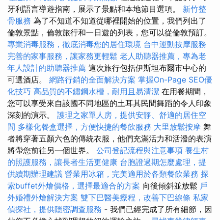
牙利語言導遊指南，展示了景點和本地節目選項。
新竹整
骨服務
為了不知道不知道從哪裡開始的位置，我們列出了
倫敦景點，倫敦旅行和一日遊的列表，您可以從倫敦預訂。
專業消毒服務，徹底消毒您的居住環境
台中運動按摩服務
完善的家事服務，讓家務更輕鬆
老人助聽器推薦，專為老
年人設計的助聽器推薦
這次旅行包括伊斯坦布爾市中心的
可選酒店。
網路行銷的全面解決方案
掌握On-Page SEO優
化技巧
高品質的不鏽鋼水槽，耐用且易清潔
在用餐期間，
您可以享受來自該國不同地區的土耳其民間舞蹈的令人印象
深刻的演示。
護理之家單人房，提供安靜、舒適的居住空
間
多樣化餐盒選擇，方便快捷的餐飲服務
大里放鬆按摩
舞
者將穿著五顏六色的傳統衣服，他們充滿活力和活潑的表演
將帶您前往另一個世界。
公司登記流程與注意事項
養生村
的照護服務，讓長者生活更健康
台胞證過期怎麼處理，提
供續期辦理建議
營業用冰箱，完美適用於各類餐飲業務
探
索buffet外燴價格，選擇最適合的方案
向後傾斜並放鬆
戶
外婚禮外燴解決方案
雙下巴醫美療程，改善下巴線條
私家
偵探社，提供隱密調查服務
- 我們已經完成了所有細節，因