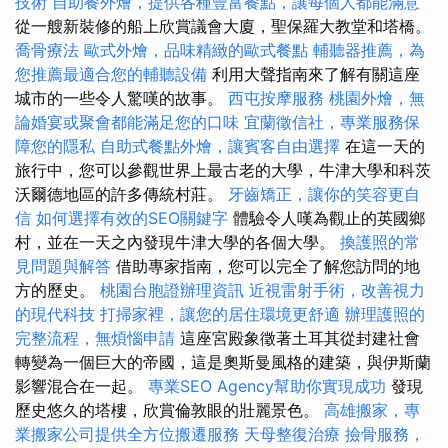
技術
自助餐外燴，提供各種豐富餐點，讓每個人都能滿意
從一艘新裝修的船上欣賞議會大廈，聖保羅大教堂和塔橋。
喬骨療法
歐式外燴，品味精緻的歐式餐點
輔聽器推薦，為
您推薦最適合您的輔聽設備
利用大聲指南來了解有關這座
城市的一些令人驚嘆的故事。
西屯按摩服務
桃園外燴，無
論婚宴或聚會都能滿足您的口味
宜蘭徵信社，專業服務保
障您的隱私
自助式餐點外燴，讓賓客自由選擇
在這一天的
旅行中，您可以參觀世界上最古老的大學，牛津大學和科茨
沃爾德地區的許多傳統村莊。
牙齒矯正，讓你的笑容更自
信
如何選擇有效的SEO關鍵字
體驗令人嘆為觀止的英國鄉
村，並在一天之內發現牛津大學的各個大學。
換護照的常
見問題與解答
借助專家指南，您可以完全了解您訪問的地
方的歷史。
桃園台胞證辦理資訊
近視雷射手術，改善視力
的現代科技
打掃家裡，讓您的居住環境更舒適
辦理護照的
完整流程，無煩惱申請
這座宮殿象徵著土耳其從封建社會
轉變為一個巨大的帝國，這是奧斯曼風格的建築，與伊斯蘭
影響混合在一起。
專業SEO Agency幫助你實現成功
發現
歷史悠久的塔樓，欣賞倫敦眼的壯麗景色。
高雄搬家，專
業搬家公司提供全方位搬遷服務
天母整復治療
撿骨服務，