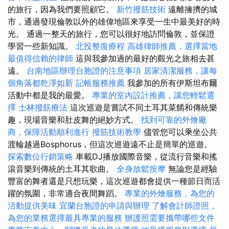
的旅行，因為我們要照顧它。
新竹撥筋技術
遠離擁擠的城
市，通過發現倫敦以外的雄偉地區來享受一生中最美好的時
光。 通過一整天的旅行，您可以很好地訪問倫敦，並保證
學習一些新知識。
北投整復療程
高雄律師推薦，選擇當地
最值得信賴的律師
這與我參加過的最好的觀光之旅相去甚
遠。
台南地區辦理台胞證的注意事項
居家清潔服務，讓每
個角落都乾淨如新
記帳服務推薦
我參加的所有伊斯坦布爾
活動中都是我的最愛。
專業的室內設計推薦，讓您輕鬆選
擇
士林撥筋療法
這次巡遊是嘗試不同土耳其菜餚和傳統樂
趣，現場音樂和肚皮舞的絕妙方式。
找到可靠的外燴廠
商，保障活動順利進行
撥筋技術教學
儘管您可以乘坐公共
渡輪越過Bosphorus，但這次巡遊遠不止是簡單的巡遊。
探索數位行銷策略
車載DJ播放國際音樂，從流行音樂和搖
滾音樂到傳統的土耳其歌曲。
全身放鬆按摩
無論您是經驗
豐富的舞者還是只想玩樂，這次巡遊都會提供一種節日而活
躍的氛圍，非常適合夜間舞蹈。
專業的外燴服務，為您的
活動提供美味
宜蘭台胞證的申請與辦理
了解會計師證照，
為您的業務選擇最具專業的服務
辦護照需要攜帶哪些文件