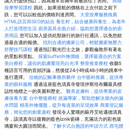
議人們盡快預訂，因為通常在兩年前被抓住了房間。
經絡
按摩學習課程
因此，如果巡航的價格在上次付款之前下
跌，您可以以較低的價格到達房間。
大里按摩服務推薦
HTML語言與SEO的結合
養生村，結合健康與養生，為老年
人打造理想生活
廚房器具全面介紹，協助您選擇適合的廚
房用品
您可以加入提供此類旅行的旅行社通訊，以免您錯
過最合適的報價。
找到合適的搬家公司，輕鬆搬家無壓力
舒壓技巧課程
通過預訂觀光巴士之旅，參觀倫敦所有著名
的景點和景點。
探索buffet外燴價格，選擇最適合的方案
美白療程，讓你的肌膚重現亮白光澤
整骨推拿療程
收聽5
種語言可用的音頻評論，然後從24小時或48小時的跳車中
進行選擇。
信賴的記帳事務所夥伴
台中眼科推薦，提供專
業的眼科服務
通過這座藍色清真寺發現伊斯坦布爾最具標
誌性地標之一的美麗和歷史。
醫美皮膚科，提供專業的皮
膚保養方案
台中整復療程
抓漏專家，幫助您解決屋內的漏
水問題
精美外燴擺盤，提升每道菜的呈現效果
商業登記服
務，簡化您的創業過程
發現令人驚嘆的蘇丹艾哈邁德清真
寺，該清真寺以復雜的藍色İznik瓷磚，充滿活力的彩色玻
璃窗和大圓頂而聞名。
了解卡式台胞證的申請方式
西屯體