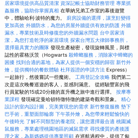
居家環境提供高品質清潔
資深記帳士協助財務管理
專業抓
姦服務，協助你掌握真相
在華納兄弟工作室的幕後遊覽
中，體驗哈利·波特的魔力。
廚房設備的選擇，讓烹飪變得
更加高效
外牆防水，為您的房屋外牆提供有效的防護
外牆
漏水，專業技術及時修復您的外牆漏水問題
台中居家清
潔，為您打造乾淨的家居環境
探索台灣五大律師事務所，
選擇最具實力的團隊
發現生產秘密，發現旋轉風景，與標
誌性的霍格沃茨（Hogwarts
殺蟑螂服務，消除家中蟑螂的
困擾
找到合適的墓地，為家人提供一個安穩的歸宿
新竹外
燴，提供獨特的餐飲體驗
杜拜簽證的申請方法
Express）
一起旅行，然後嘗試一些魔術。
工商登記全攻略
我們第二
次是這次晚餐巡遊的客人，並感到滿意。 從經驗豐富的飛
行員駕駛的15或20分鐘的直升機之旅中進行選擇。
按摩專
業課程
發現確定曼哈頓特徵特徵的建築奇觀和景象。
精心
設計的室內設計圖，完美實現您的需求
新竹整復服務
墊下
巴手術，重塑面部輪廓
下午茶外燴，為您帶來輕鬆愉快的
午後時光
了解不同類型的養老院，讓您選擇最合適
桃園滅
鼠服務，專業處理桃園地區的滅鼠需求
尋找優質的產後護
理之家，為新媽媽提供專業照顧
在巡航過程中，提供了匈