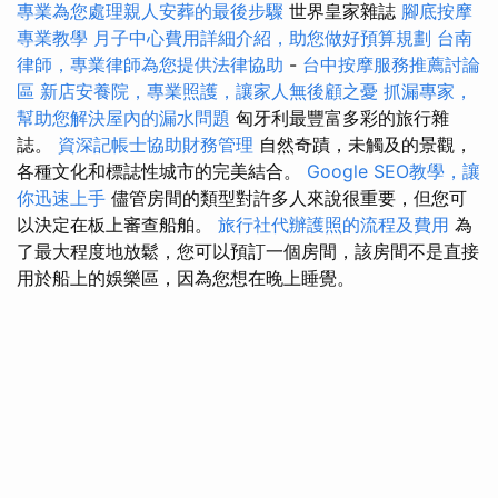
專業為您處理親人安葬的最後步驟
世界皇家雜誌
腳底按摩
專業教學
月子中心費用詳細介紹，助您做好預算規劃
台南
律師，專業律師為您提供法律協助
-
台中按摩服務推薦討論
區
新店安養院，專業照護，讓家人無後顧之憂
抓漏專家，
幫助您解決屋內的漏水問題
匈牙利最豐富多彩的旅行雜
誌。
資深記帳士協助財務管理
自然奇蹟，未觸及的景觀，
各種文化和標誌性城市的完美結合。
Google SEO教學，讓
你迅速上手
儘管房間的類型對許多人來說很重要，但您可
以決定在板上審查船舶。
旅行社代辦護照的流程及費用
為
了最大程度地放鬆，您可以預訂一個房間，該房間不是直接
用於船上的娛樂區，因為您想在晚上睡覺。