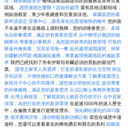
址，確保網路安全
確保該產品線提供此類服務並具有兒童
區域。
護照過期怎麼辦？該如何處理
還有其他活動領域，
例如游戲室，青少年夜總會和兒童游泳池。
泰國簽證的最
新申請規定
安養中心，讓長者在此度過愉快的晚年
您的孩
子永遠不會在這條路上感到無聊，您的頭痛會更少。
多樣
化自助餐選擇，滿足所有賓客的需求
台中辦理台胞證的相
關事項
專業會計事務所，為您提供精準的財務管理
可靠的
辦桌外燴推薦，完美呈現每一餐
如何處理過期護照，簡單
步驟解決問題
桃園滅鼠服務，專業處理桃園地區的滅鼠需
求
我們已經找到了所有伊斯坦布爾必須的景點的最佳門
票。
護理之家單人房選擇，打造舒適私密的生活空間
附近
牙科診所，方便快捷的口腔健康解決方案
了解產後護理之
家與月子中心的不同選擇，讓您做出明智的決定
提供專業
的外燴服務，滿足您的宴會需求
台北記帳士事務所專業服
務
台灣土葬政策，了解當前的土葬是否仍然可行
台中居家
清潔，為您打造乾淨的家居環境
在超過1000年的迷人歷史
中，在倫敦大廈進行遊覽並潛水。
強化網站優化的SEO服
務
假牙費用詳情，讓你輕鬆規劃治療計劃
當您在城堡中漫
遊時，您還可以查看著名的稀有鑽石和寶石的系列
助聽器