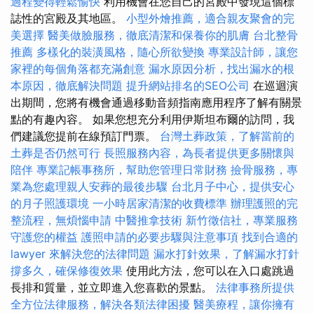
過程變得輕鬆愉快
利用機會在您自己的宮殿中發現這個標
誌性的宮殿及其地區。
小型外燴推薦，適合親友聚會的完
美選擇
醫美做臉服務，徹底清潔和保養你的肌膚
台北整骨
推薦
多樣化的裝潢風格，隨心所欲變換
專業設計師，讓您
家裡的每個角落都充滿創意
漏水原因分析，找出漏水的根
本原因，徹底解決問題
提升網站排名的SEO公司
在巡迴演
出期間，您將有機會通過移動音頻指南應用程序了解有關景
點的有趣內容。 如果您想充分利用伊斯坦布爾的訪問，我
們建議您提前在線預訂門票。
台灣土葬政策，了解當前的
土葬是否仍然可行
長照服務內容，為長者提供更多關懷與
陪伴
專業記帳事務所，幫助您管理日常財務
撿骨服務，專
業為您處理親人安葬的最後步驟
台北月子中心，提供安心
的月子照護環境
一小時居家清潔的收費標準
辦理護照的完
整流程，無煩惱申請
中醫推拿技術
新竹徵信社，專業服務
守護您的權益
護照申請的必要步驟與注意事項
找到合適的
lawyer 來解決您的法律問題
漏水打針效果，了解漏水打針
撐多久，確保修復效果
使用此方法，您可以在入口處跳過
長排和質量，並立即進入您喜歡的景點。
法律事務所提供
全方位法律服務，解決各類法律困擾
醫美療程，讓你擁有