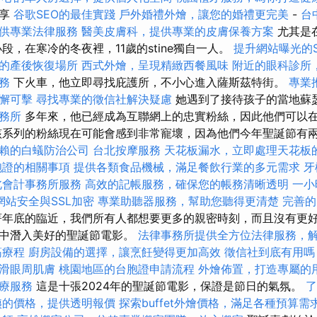
分享
谷歌SEO的最佳實踐
戶外婚禮外燴，讓您的婚禮更完美
-
台
供專業法律服務
醫美皮膚科，提供專業的皮膚保養方案
尤其是
段，在寒冷的冬夜裡，11歲的stine獨自一人。
提升網站曝光的SEO
的產後恢復場所
西式外燴，呈現精緻西餐風味
附近的眼科診所
務
下火車，他立即尋找庇護所，不小心進入薩斯茲特街。
專業
懈可擊
尋找專業的徵信社解決疑慮
她遇到了接待孩子的當地蘇瑟
務所
多年來，他已經成為互聯網上的忠實粉絲，因此他們可以
該系列的粉絲現在可能會感到非常寵壞，因為他們今年聖誕節有
賴的白蟻防治公司
台北按摩服務
天花板漏水，立即處理天花板
胞證的相關事項
提供各類食品機械，滿足餐飲行業的多元需求
牙
北會計事務所服務
高效的記帳服務，確保您的帳務清晰透明
一小
網站安全與SSL加密
專業助聽器服務，幫助您聽得更清楚
完善的
年底的臨近，我們所有人都想要更多的親密時刻，而且沒有更
影中潛入美好的聖誕節電影。
法律事務所提供全方位法律服務，
筋療程
廚房設備的選擇，讓烹飪變得更加高效
徵信社到底有用嗎
滑眼周肌膚
桃園地區的台胞證申請流程
外燴佈置，打造專屬的
療服務
這是十張2024年的聖誕節電影，保證是節日的氣氛。
了
姨的價格，提供透明報價
探索buffet外燴價格，滿足各種預算需