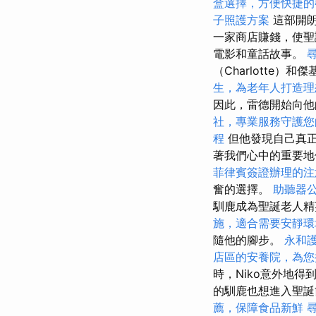
盒選擇，方便快捷的
子照護方案
這部開朗
一家商店賺錢，使聖
電影和童話故事。
（Charlotte）
生，為老年人打造理
因此，雷德開始向
社，專業服務守護您
程
但他發現自己真
著我們心中的重要地
菲律賓簽證辦理的注
奮的選擇。
助聽器
馴鹿成為聖誕老人精
施，適合需要安靜環
隨他的腳步。
永和
店區的安養院，為您
時，Niko意外地得
的馴鹿也想進入聖誕
薦，保障食品新鮮