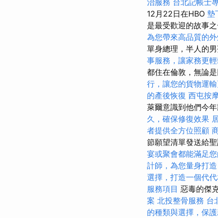
治服務
台北記帳士
12月22日在HBO
墊
是最受歡迎的故事之
為您帶來高品質的外
單身總理，半人的男
事服務，讓家務更輕
都住在倫敦，無論
行，讓您的貨物運輸
的產後恢復
西屯按
萊爾意識到他們今年
久，確保修復效果
者提供全方位照顧
節願望清單發送給聖
宴或聚會都能滿足您
計師，為您量身打造
選擇，打造一個代代
服務項目
惡毒的傑克
案
北投整骨服務
台
的種類與選擇，保護