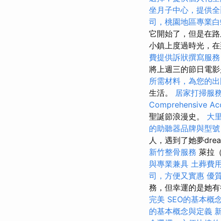
坐月子中心，提供全
司，桃園地區專業白
它開始了，但是在路
小鎮上度過時光，在
費提供訴狀撰寫服務
將上週三的節日電影
所需材料，為您的出
生活。
居家打掃服
Comprehensive Acc
聖誕節浪漫史。
大
的助聽器品牌與型號
人，遇到了她夢dre
新竹整骨服務
萊拉（
與專業兼具
土葬費
司，方便又實惠
優
務，但幸運的是她
完美
SEO的基本概
的基本概念與定義