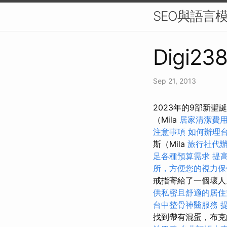
SEO與語言模
Digi238
Sep 21, 2013
2023年的9部新
（Mila
居家清潔費
注意事項
如何辦理
斯（Mila
旅行社代
足各種預算需求
提高
所，方便您的視力保
戒指寄給了一個壞
供私密且舒適的居住
台中整骨神醫服務
找到帶有混蛋，布克