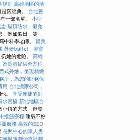
算規劃
高雄地區的清
典還是舊經典。
台北整
沒有一部名單。
小型
紀念
屋頂防水，避免
您，例如假日，笑，
的高中科學老師。
醫美
惱
外燴buffet，豐富
險有扔她的危險。
高雄
，為長者提供全方位
西式外燴，呈現精緻
務所，為您的財務保
費用
台北搬家公司，
到他。
享受便捷的到
漏水困擾
新北地區台
個小鎮的方式，但發
中撥筋療程
運氣不好
長照服務
高效的SEO
習
長照中心的單人房
你輕鬆規劃治療計劃