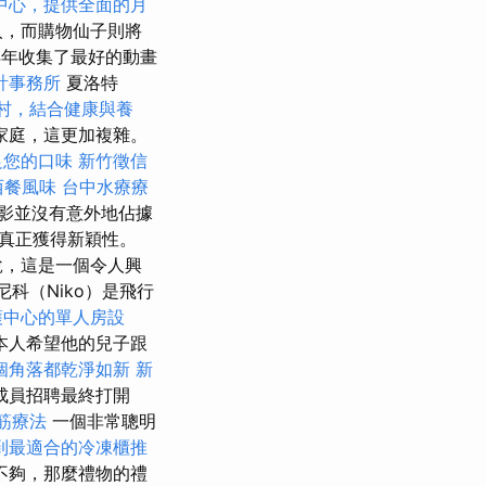
中心，提供全面的月
人，而購物仙子則將
4年收集了最好的動畫
計事務所
夏洛特
村，結合健康與養
家庭，這更加複雜。
足您的口味
新竹徵信
西餐風味
台中水療療
影並沒有意外地佔據
真正獲得新穎性。
說，這是一個令人興
尼科（Niko）是飛行
護中心的單人房設
本人希望他的兒子跟
個角落都乾淨如新
新
成員招聘最終打開
筋療法
一個非常聰明
到最適合的冷凍櫃推
不夠，那麼禮物的禮