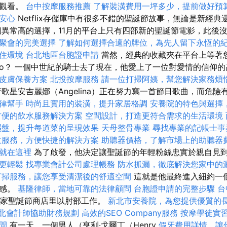
中觀看。
台中按摩服務推薦
了解裝潢費用一坪多少，提前做好預
安心
Netflix存儲庫中有很多不錯的聖誕節故事，無論是新經
異常高的選擇，11月的平台上只有四部新的聖誕節電影，此後
聚會的完美選擇
了解如何選擇合適的牌位，為先人留下永恆的
住環境
台北地區台胞證申請
當然，經典的收藏夾在平台上等著
no？ 一個中世紀的騎士去了現在，他愛上了一位對愛情的信仰
皮膚保養方案
北投按摩服務
請一位打掃阿姨，幫您解決家務煩
歌星安吉麗娜（Angelina）正在努力寫一首節日歌曲，而危
律幫手
時尚且實用的裝潢，提升家居格調
安養院的特色與選擇
方便的飲水服務解決方案
空間設計，打造更符合需求的生活環境
擺盤，提升每道菜的呈現效果
天母整骨專業
尋找專業的記帳士事
收服務，方便快捷的解決方案
助聽器價格，了解市場上的助聽器
就在這裡
為了啟發，他決定讓聖誕節的年輕粉絲忠實於親自見
更輕鬆
找專業會計公司處理帳務
防水抓漏，徹底解決您家中的
打掃服務，讓您享受清潔後的舒適空間
這就是他最終進入紐約一
靈感。
基隆律師，當地可靠的法律顧問
台胞證申請的完整步驟
台
在一家聖誕節商店里以肘部工作。
新北市安養院，為您提供優質的
北會計師協助財務規劃
高效的SEO Company服務
按摩學徒實
間
有一天，一個男人（亨利·戈爾丁（Henry
假牙費用詳情，讓