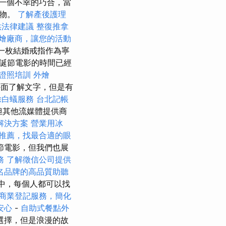
一個不幸的巧合，當
禮物。
了解產後護理
供法律建議
整復推拿
燴廠商，讓您的活動
到一枚結婚戒指作為寧
聖誕節電影的時間已經
證照培訓
外燴
面了解文字，但是有
除白蟻服務
台北記帳
，但其他流媒體提供商
解決方案
營業用冰
推薦，找最合適的眼
節電影，但我們也展
務
了解徵信公司提供
名品牌的高品質助聽
中，每個人都可以找
商業登記服務，簡化
安心
-
自助式餐點外
選擇，但是浪漫的故