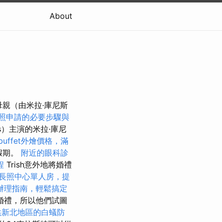
About
母親（由米拉·庫尼斯
照申請的必要步驟與
is）主演的米拉·庫尼
buffet外燴價格，滿
假期。
附近的眼科診
程
Trish意外地將婚禮
長照中心單人房，提
辦理指南，輕鬆搞定
婚禮，所以他們試圖
供新北地區的白蟻防