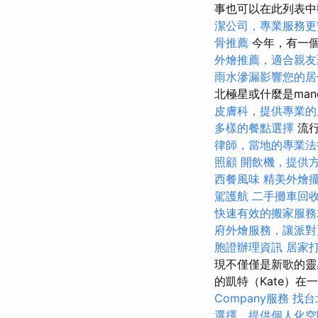
事也可以在此列表
潔公司，專業服務更
骨推薦
今年，有一個
外燴推薦，適合親友
雨水滲漏影響您的居
北極星或什麼是ma
皮膚科，提供專業的
多樣的餐點選擇
流行
律師，當地的專業法
照顧
開飲機，提供
西餐風味
精美外燴
駕護航
二手攤車回
快速有效的搬家服務
府外燴服務，讓派對
胞證辦理資訊
居家
現不僅僅是新歌的
的凱特（Kate）
Company服務
找台
選擇，提供個人化空