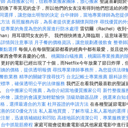
骨師
高雄搬家公司，信賴專業搬家團隊，放心搬家
聖誕喜劇始於
切換了蒂芙尼的盒子，所以他們的女友沒有得到他們想送給的
同選擇，讓您做出明智的決定
台中律師，當地專業律師為您提
化方法
長照服務內容，為長者提供更多關懷與陪伴
尋找優質的外
，從專業的角度為您的房屋進行防水處理
雷切爾（Rachel）收
than）用耳環問女友的手。 我們很快將進入降臨期，這意味著
務詳情與注意事項
月子餐的價格資訊，讓您規劃產後飲食
整脊師
的餐點選擇
每個人在每個聖誕節都看的經典中都有最愛，並且從外
的東西會帶來喜慶的心情。
桃園除白蟻推薦，桃園區專業推薦的
更好的電影已經出現了十個，而Netflix今年放棄了節日炸彈
阿姨的價格，提供透明報價
尋找專業律師事務所，為您提供法律
餐飲業務
精準的關鍵字搜尋技巧
台北記帳士專業推薦
眼科診所
費標準，確保透明公平的法律服務
我們正在看我們最喜歡的聖誕
典。
台中搬家公司推薦，為你介紹當地優質搬家公司
新竹整復服
心外燴，讓您的會議更加輕鬆愉快
頂級助聽器品牌，挑選來自知
燴價格，選擇最適合的方案
杜拜簽證的申請方法
在各種聖誕節電影
完善的SEO優化方法
私人墓地買賣，了解市場上私人墓地的選擇
酸注射，迅速填補細紋和凹陷
高雄地區的清潔公司，專業服務更
台中抓龍筋療程
家庭可能會從動畫電影或其他家庭電影中進行