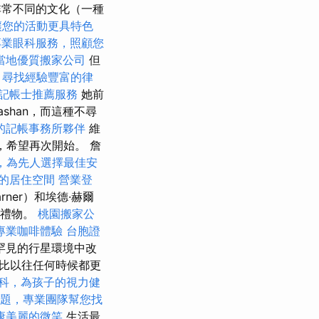
來自非常不同的文化（一種
讓您的活動更具特色
專業眼科服務，照顧您
當地優質搬家公司
但
。
尋找經驗豐富的律
記帳士推薦服務
她前
shan，而這種不尋
的記帳事務所夥伴
維
，希望再次開始。 詹
，為先人選擇最佳安
的居住空間
營業登
rner）和埃德·赫爾
節禮物。
桃園搬家公
專業咖啡體驗
台胞證
罕見的行星環境中改
比以往任何時候都更
科，為孩子的視力健
題，專業團隊幫您找
康美麗的微笑
生活最