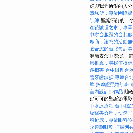
好與我們所愛的人
事務所，專業團隊提
訓練
聖誕節前的一小
產後護理之家，專業
申辦台胞證的台北服
廠商，讓您的活動無
適合您的台北會計事
誕節表演中表演。 
蟻推薦，尋找值得信
多損害
台中辦理台
善牙齒缺損
專屬台
準
按摩證照培訓班
室內設計師作品
隨著
好可可的聖誕節電
中水療療程
台中撥
紋醫美療程，快速平
科權威，專業眼科診
您規劃財務
打掃阿