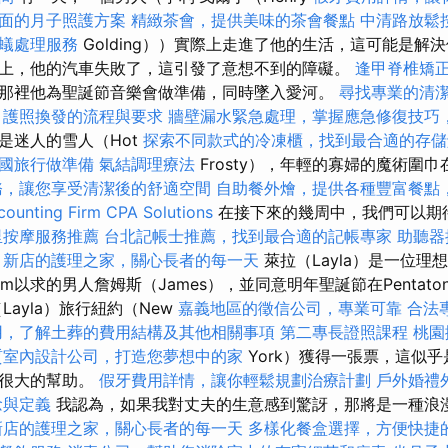
面的月子照護方案
精緻茶會，提供美味的茶會餐點
中清路放鬆
蟻處理服務
Golding））實際上走進了他的生活，這可能是解
上，他的汽車失敗了，這引發了意想不到的障礙。
逢甲脊椎矯
那裡他為聖誕節音樂會做準備，同時墜入愛河。
尋找專業的清
護照換發的流程與要求
牆壁漏水緊急處理，掌握應急修復技巧
是迷人的雪人（Hot
探索不同款式的冷凍櫃，找到最合適的存儲
國旅行做準備
氣結調理療法
Frosty），年輕的寡婦的魔術圍
務，讓您享受清潔後的舒適空間
自助餐外燴，提供各種豐富餐點
ounting Firm CPA Solutions
在接下來的幾周中，我們可以期待
里按摩服務推薦
台北記帳士推薦，找到最合適的記帳專家
助聽器
新店的護理之家，關心長者的每一天
萊拉（Layla）是一位理
am以求的男人詹姆斯（James），並同意明年聖誕節在Pentato
Layla）旅行紐約（New
嘉義地區的徵信公司，專業可靠
合法
用，了解土葬的費用結構及其他相關事項
第二專長證照課程
桃園
質室內設計公司，打造您夢想中的家
York）獲得一張票，這似
有很大的幫助。
假牙費用詳情，讓你輕鬆規劃治療計劃
戶外婚禮
念與定義
我認為，如果我對丈夫的生意感到驚訝，那將是一種浪
新店的護理之家，關心長者的每一天
多樣化餐盒選擇，方便快捷