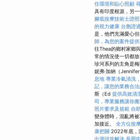
住環境和貼心照顧
具有印度根源，另一
腳底按摩技術士證
的視力健康
台胞證
是，他們充滿愛心但
師，為您的案件提供
往Thea的鄉村家鄉
常的情況使一切都
珍河系列的主角是梅
妮弗·加納（Jennife
息地
專業冷氣清洗
記，讓您的業務合法
斯（Ed
提供高效清
司，專業服務讓你搬
照片要求及規範
自
變身體時，混亂將被
加接近。
全方位按
康把關
2022年底
出源頭並解決
長照