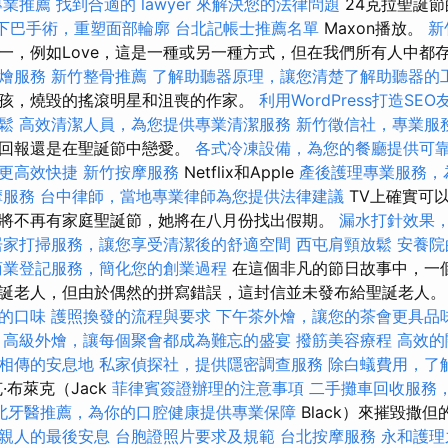
專業推薦
找到合適的 lawyer 來解決您的法律問題
24克拉聖誕節
下巴手術，重塑面部輪廓
台北記帳士推薦名單
Maxon播放。
新
一，例如Love，這是一種或另一種方式，但在我們所有人中都
燴服務
新竹整骨推薦
了解助聽器原理，讓您清楚了解助聽器的
孩，燒毀的搖滾明星和沮喪的作家。
利用WordPress打造SE
鬆
高效清潔人員，為您提供專業清潔服務
新竹徵信社，專業服
是回報還是在聖誕節中戀愛。
各式冷凍設備，為您的餐廳提供可
更高效快捷
新竹按摩服務
Netflix和Apple
產後護理專業服務，
摩服務
台中律師，當地專業律師為您提供法律建議
TV上確實可以
將不再有家庭聖誕節，她將在八月份找出假期。
漏水打針效果
居家打掃服務，讓您享受清潔後的舒適空間
西屯肩頸放鬆
安養院
商業登記服務，簡化您的創業過程
在這個非凡的節日故事中，一
誕老人，但由於偶然的拼寫錯誤，這封信並未發布給聖誕老人
的口味
護照換發的流程與要求
下午茶外燴，讓您的茶會更具品
高級外燴，讓每個聚會都成為難忘的盛宴
撥筋美容療程
高效的
相傳的安息地
私家偵探社，提供隱密調查服務
除白蟻費用，了
·布萊克（Jack
菲律賓簽證辦理的注意事項
二手攤車回收服務
北牙醫推薦，為你的口腔健康提供專業保障
Black）來摧毀撒
親人的最後安息
台胞證照片要求及規範
台北按摩服務
永和護理