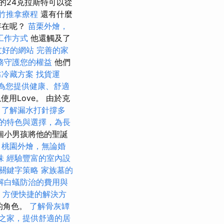
的24克拉斯特可以從
竹推拿療程
還有什麼
存在呢？
苗栗外燴，
工作方式
他還觸及了
O友好的網站
完善的家
務守護您的權益
他們
靠冷藏方案
找貨運
為您提供健康、舒適
使用Love。 由於克
，了解漏水打針撐多
的特色與選擇，為長
個小男孩將他的聖誕
。
桃園外燴，無論婚
味
經驗豐富的室內設
關鍵字策略
家族墓的
解白蟻防治的費用與
，方便快捷的解決方
但的角色。
了解骨灰罈
之家，提供舒適的居