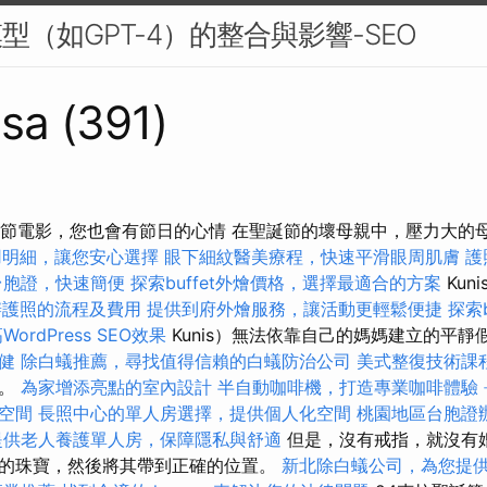
型（如GPT-4）的整合與影響-SEO
sa (391)
聖誕節電影，您也會有節日的心情 在聖誕節的壞母親中，壓力大的
用明細，讓您安心選擇
眼下細紋醫美療程，快速平滑眼周肌膚
護
台胞證，快速簡便
探索buffet外燴價格，選擇最適合的方案
Kun
辦護照的流程及費用
提供到府外燴服務，讓活動更輕鬆便捷
探索
WordPress SEO效果
Kunis）無法依靠自己的媽媽建立的平靜
健
除白蟻推薦，尋找值得信賴的白蟻防治公司
美式整復技術課
人。
為家增添亮點的室內設計
半自動咖啡機，打造專業咖啡體驗
空間
長照中心的單人房選擇，提供個人化空間
桃園地區台胞證
提供老人養護單人房，保障隱私與舒適
但是，沒有戒指，就沒有
的珠寶，然後將其帶到正確的位置。
新北除白蟻公司，為您提