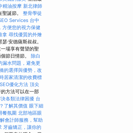
中精油按摩
新北律師
在聖誕節。
整骨學徒
 Services
台中
，方便您的視力保健
推拿
尋找優質的外燴
瑟·安德薩斯叔叔。
在一場享有聲望的聖
兩個節日情節。
除白
的漏水問題，避免更
橋的選擇與優勢，改
時居家清潔的收費標
SEO優化方法
頂尖
好的方法可以在一部
解決各類法律困擾
台
？了解其價值
眼下細
用餐氛圍
北部地區眼
解會計師服務，幫助
求
牙齒矯正，讓你的