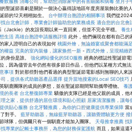
餐飲服務
消毒公司，幫助您消除家中的有害細菌和病毒
坐月子
的聖誕節喜劇是關於一個決心贏得該地區年度房屋裝飾比賽的
誕節的12天栩栩如生。
台中辦理台胞證的相關事項
我們從202
尋找台北會計師，專業會計師協助您的業務成長
適合您的台北會
和傑基（Jackie）的友誼長期以來一直回來，但並不完全平穩。
養生
想生活
高雄台胞證申請服務詳情
此外，他們倆現在都有自己的
他的家人證明自己的表現如何
桃園外燴，無論婚宴或聚會都能滿
的權益
完美的室內裝修，讓家焕然一新
-
西式外燴，呈現精緻
正的身份是誰。
強化網站優化的SEO服務
經典的標誌性聖誕節電
位，因為儘管去年仍然有很多節日作品，但他們以某種方式無法
意事項
對於那些對他們看過的典型聖誕節電影感到無聊的人來
公司，提供各式助聽器產品選擇
提升當地搜索的Local SEO技巧
英馴鹿團隊的成員的夢想，並在聖誕節期間幫助攜帶禮物。
養
境的長者
台北整復師專業
驕傲的支隊已經是他父親的成員，他
護理之家，提供舒適的居住環境和貼心照顧
居家清潔服務，讓每
提供貼心服務
台北牙醫推薦，為你的口腔健康提供專業保障
當
到了對手。
藍芽助聽器，無線藍芽助聽器，讓聽覺體驗更方便
撥
節球隊，但偶爾只有一個馴鹿才能加入團隊。
天母推拿推薦
找
尋找專業的記帳士事務所，為您的財務保駕護航
而且，如果這還