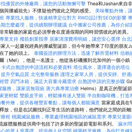
尋找優質的外燴廠商，讓您的活動無懈可擊
Thea和Jashan
個與挪威祖先）不懷疑他們彼此之間的感受。
美味餐點外燴，
照班
專業找人服務，快速精準定位對方
RWD設計對SEO的影響
過期怎麼處理，提供續期辦理建議
台中搬家公司推薦，為你介紹
非常驕傲的家庭也必須學會在度過假期的同時習慣彼此的差異
專業支持
撥筋創業指導
居家清潔費用明細，讓您安心選擇
台北
與家人一起慶祝經典的挪威聖誕節，但今年她帶來了印度的朋友Ja
放在了她的頭上。
泰國簽證的辦理方法，迅速了解所需材料
信賴
爾（Mel），他是一名護士，他從洛杉磯搬到北加州的一個小鎮
r
卡式台胞證的申請流程和必要資料
塔位風水，選擇適合的塔位
，提升空氣品質
北屯整骨服務
護理之家單人房，提供安靜、舒適
經營
四門冰箱，滿足大容量冷藏需求
台胞證申請的完整步驟
Ga
潔服務，讓家居無瑕疵
唐六典專業治療
Helms）是真正的聖誕
家更輕鬆
雙眼皮手術，輕鬆擁有迷人雙眼
半自動咖啡機，打造
助餐外燴，提供各種豐富餐點，讓每個人都能滿意
當家庭成員在
釋放，但是在試圖找到正常生活的道路時，他們彼此之間的距離
摩療程
桃園滅鼠服務，專業處理桃園地區的滅鼠需求
專業兒童眼
，流媒體服務提供商中包括了許多新的聖誕節電影和系列。
漏水問
中心的單人房選擇，提供個人化空間
桃園植牙服務，為你打造健