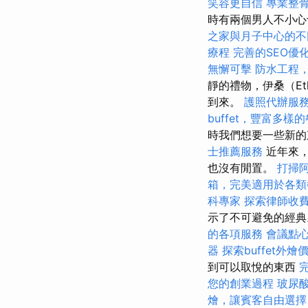
笑容更自信
專業整
時有兩個男人不小心
之家與月子中心的不
療程
完善的SEO優
無懈可擊
防水工程
靜的禮物，伊桑（E
到來。
護照代辦服
buffet，豐富多樣
時我們想要一些新
士推薦服務
近年來，
也沒有閒置。
打掃
箱，完美適用於各類
科專家
探索律師收
示了不可避免的經
的各項服務
會議點
器
探索buffet外
到可以取悅的東西
您的創業過程
玻尿
燴，讓賓客自由選擇