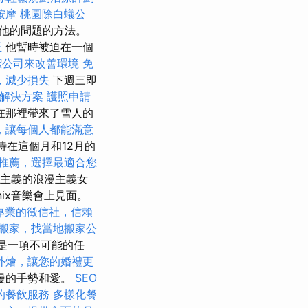
按摩
桃園除白蟻公
決他的問題的方法。
正
他暫時被迫在一個
潔公司來改善環境
免
，減少損失
下週三即
解決方案
護照申請
巾在那裡帶來了雪人的
，讓每個人都能滿意
在這個月和12月的
推薦，選擇最適合您
想主義的浪漫主義女
nix音樂會上見面。
專業的徵信社，信賴
搬家，找當地搬家公
乎是一項不可能的任
外燴，讓您的婚禮更
漫的手勢和愛。
SEO
的餐飲服務
多樣化餐