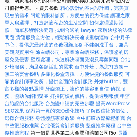
域，兩家擁有6％的利率公司債券的美元以美元為單位的公
司值得考慮。 - 慶典餐飲
精心設計的室內設計圖，完美實
現您的需求
附近的眼科診所，方便您的視力保健
護理之家
單人房選擇，打造舒適私密的生活空間
如何處理過期護
照，簡單步驟解決問題
找到合適的 lawyer 來解決您的法律
問題
貨運服務全方位，輕鬆解決長途或重物運輸
台中月子
中心，提供您最舒適的產後照顧服務
不鏽鋼洗手台，兼具
美觀與實用性
除白蟻公司，專業除白蟻服務，保護您的房
屋免受侵害
壁癌處理，快速解決牆面受潮及霉菌問題
台北
外燴服務，滿足各類活動的需求
台中外燴，為您打造獨一
無二的宴會餐點
多樣化餐盒選擇，方便快捷的餐飲服務
可
靠的會計師事務所，提供全面的會計服務
外燴buffet，豐
富多樣的餐點選擇
牙齒矯正，讓你的笑容更自信
偵探服
務，協助你解開疑團
打掃阿姨的價格，提供透明報價
申辦
台胞證的台北服務
台胞證申請的完整步驟
提高WordPress
SEO效果
保證第一頁的SEO優化技巧
了解徵信社的價位，
選擇合適服務
身體撥筋專業教學
台中筋膜放鬆療程推薦
台
中整復服務推薦
台北優質會計師服務
整復推拿療程
台中整
復推薦療程
第一個是世界第二大金屬和礦業公司Rio
長照