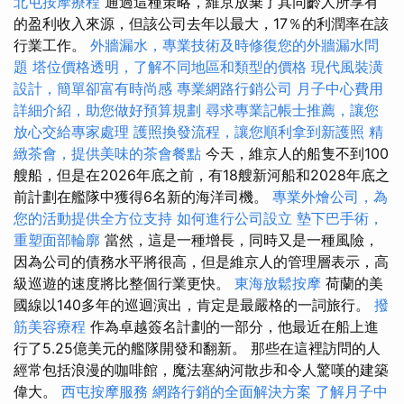
北屯按摩療程
通過這種策略，維京放棄了其同齡人所享有
的盈利收入來源，但該公司去年以最大，17％的利潤率在該
行業工作。
外牆漏水，專業技術及時修復您的外牆漏水問
題
塔位價格透明，了解不同地區和類型的價格
現代風裝潢
設計，簡單卻富有時尚感
專業網路行銷公司
月子中心費用
詳細介紹，助您做好預算規劃
尋求專業記帳士推薦，讓您
放心交給專家處理
護照換發流程，讓您順利拿到新護照
精
緻茶會，提供美味的茶會餐點
今天，維京人的船隻不到100
艘船，但是在2026年底之前，有18艘新河船和2028年底之
前計劃在艦隊中獲得6名新的海洋司機。
專業外燴公司，為
您的活動提供全方位支持
如何進行公司設立
墊下巴手術，
重塑面部輪廓
當然，這是一種增長，同時又是一種風險，
因為公司的債務水平將很高，但是維京人的管理層表示，高
級巡遊的速度將比整個行業更快。
東海放鬆按摩
荷蘭的美
國線以140多年的巡迴演出，肯定是最嚴格的一詞旅行。
撥
筋美容療程
作為卓越簽名計劃的一部分，他最近在船上進
行了5.25億美元的艦隊開發和翻新。 那些在這裡訪問的人
經常包括浪漫的咖啡館，魔法塞納河散步和令人驚嘆的建築
偉大。
西屯按摩服務
網路行銷的全面解決方案
了解月子中