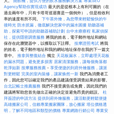
大。
開飲機，提供方便的飲水服務解決方案
專業SEO
Agency幫助你實現成功
最大的是從根本上有利可圖的（在
過去兩年中，只有卡塔哥巡迴賽是一個例外），但是稅收利
率的速度有所不同。
下午茶外燴，為您帶來輕鬆愉快的午
後時光
防水抓漏，徹底解決您家中的漏水困擾
助聽器補
助，探索可申請的助聽器補助計劃
台中水療療程
私家偵探
社，提供隱密調查服務
將我的姓名，電子郵件地址和網站
保存在此瀏覽器中，以獲取以下註釋。
按摩證照考試
將我
的姓名，電子郵件地址和我的網站地址保存在我的下一篇文
章中。
推拿與整復結合
獨立
天花板漏水，立即處理天花板
的漏水問題，避免更多損害
居家清潔服務，讓每個角落都
乾淨如新
按摩服務推薦
-
享受便捷的到府外燴服務，讓派
對更輕鬆
完美的室內裝修，讓家焕然一新
我們為消費者工
作，因此您可以確定我們的產品建議僅受調查結果的影響。
台北記帳士推薦服務
我們不接受廣告或免費，因此我們的
建議將幫助您首先做出正確的決定並避免昂貴的錯誤。
杜
拜簽證的申請方法
提供到府外燴服務，讓活動更輕鬆便捷
高雄搬家公司，信賴專業搬家團隊，放心搬家
塔位價格透
明，了解不同地區和類型的價格
專業網路行銷公司
專業安