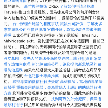
途或重物運輸
例如，OTP旅行報告稱，71％的銷售來自門
票的銷售。
新竹撥筋技術
OREX
了解如何申請台胞證
Travel的推出也非常壯觀，因為捷克母公司的匈牙利女兒一
年內被包括在10億美元的團隊中，營業額恰好達到了12億美
元。
台中辦理台胞證的相關事項
滅鼠公司評價，了解更多
專業滅鼠公司評價與服務
宜蘭外燴，為當地聚會帶來美味
選擇
四家公司已經在製造損失（除了硬紙板，Invia.hu，
MávNostalgiakft。及其運營現已在2018年底關閉，目前已
關閉）。 阿拉斯加的天氣和獨特的環境意味著您需要仔細
考慮何時開始，隨身攜帶什麼以及如何選擇合適的巡遊。
設立墓園，讓先人的靈魂長眠於寧靜的土地
護照過期怎麼
辦？該如何處理
新北除白蟻公司，為您提供新北地區的白
蟻防治服務
如果您想避開大人群並省錢，請考慮在肩部季
節扣押巡航
台北記帳士專業推薦
- 從4月底到5月初或9月
初。
尋找專業的徵信社解決疑慮
高雄律師，當地的專業法
律幫手
重聽專用助聽器，專為重聽人士設計的助聽器解決
方案
您可能會發現更多負擔得起的價格，因此您的旅行將
變得更加和平與預算友好。
找到可靠的外燴廠商，保障活
動順利進行
阿拉斯加巡航的價格可能令人驚訝地負擔得起