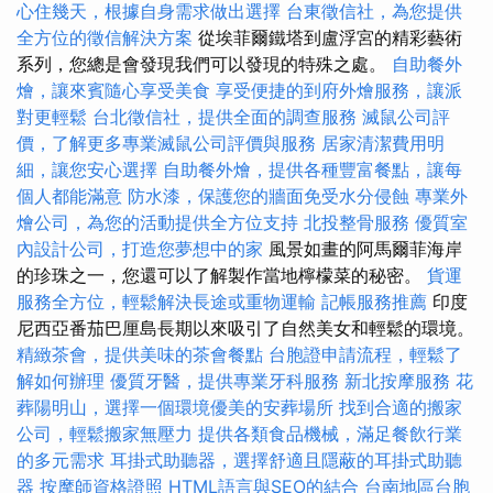
心住幾天，根據自身需求做出選擇
台東徵信社，為您提供
全方位的徵信解決方案
從埃菲爾鐵塔到盧浮宮的精彩藝術
系列，您總是會發現我們可以發現的特殊之處。
自助餐外
燴，讓來賓隨心享受美食
享受便捷的到府外燴服務，讓派
對更輕鬆
台北徵信社，提供全面的調查服務
滅鼠公司評
價，了解更多專業滅鼠公司評價與服務
居家清潔費用明
細，讓您安心選擇
自助餐外燴，提供各種豐富餐點，讓每
個人都能滿意
防水漆，保護您的牆面免受水分侵蝕
專業外
燴公司，為您的活動提供全方位支持
北投整骨服務
優質室
內設計公司，打造您夢想中的家
風景如畫的阿馬爾菲海岸
的珍珠之一，您還可以了解製作當地檸檬菜的秘密。
貨運
服務全方位，輕鬆解決長途或重物運輸
記帳服務推薦
印度
尼西亞番茄巴厘島長期以來吸引了自然美女和輕鬆的環境。
精緻茶會，提供美味的茶會餐點
台胞證申請流程，輕鬆了
解如何辦理
優質牙醫，提供專業牙科服務
新北按摩服務
花
葬陽明山，選擇一個環境優美的安葬場所
找到合適的搬家
公司，輕鬆搬家無壓力
提供各類食品機械，滿足餐飲行業
的多元需求
耳掛式助聽器，選擇舒適且隱蔽的耳掛式助聽
器
按摩師資格證照
HTML語言與SEO的結合
台南地區台胞