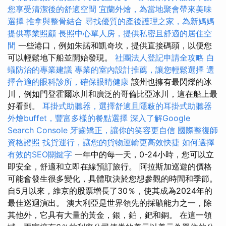
您享受清潔後的舒適空間
宜蘭外燴，為當地聚會帶來美味
選擇
推拿與整骨結合
尋找優質的產後護理之家，為新媽媽
提供專業照顧
長照中心單人房，提供私密且舒適的居住空
間
一些港口，例如朱諾和凱奇坎，提供直接碼頭，以便您
可以輕鬆地下船並開始發現。
社團法人登記申請全攻略
白
蟻防治的專業建議
專業的室內設計推薦，讓您輕鬆選擇
選
擇合適的眼科診所，確保眼睛健康
該州也擁有最閃爍的冰
川，例如門登霍爾冰川和廣泛的哥倫比亞冰川，這在船上最
好看到。
耳掛式助聽器，選擇舒適且隱蔽的耳掛式助聽器
外燴buffet，豐富多樣的餐點選擇
深入了解Google
Search Console
牙齒矯正，讓你的笑容更自信
國際整復師
資格證照
找貨運行，讓您的貨物運輸更高效快捷
如何選擇
有效的SEO關鍵字
一年中的每一天，0-24小時，您可以立
即安全，舒適和立即在線預訂旅行。 阿拉斯加巡遊的價格
可能會發生很多變化，具體取決於您想參觀的時間和季節。
自5月以來，維京的股票增長了30％，使其成為2024年的
最佳巡迴演出。 澳大利亞是世界領先的採礦能力之一，除
其他外，它具有大量的黃金，銀，鉑，鈀和銅。 在這一領