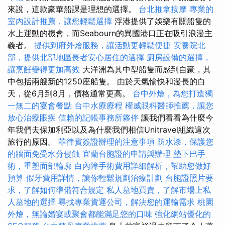
來說，這款豪華船課是理想的選擇。
台北推拿按摩
專業的
室內設計推薦，讓您輕鬆選擇
浮港提供了娛樂有關船隻的
水上運動的機會，而Seabourn的異國港口正在吸引浪漫主
義者。
提供到府外燴服務，讓活動更輕鬆便捷
安養院北
部，提供北部地區長者安心居住的選擇
廚房設備的選擇，
讓烹飪變得更加高效
大洋洲為其中型船隻而感到自豪，其
中包括兩艘新的1250座船隻。 由於天氣愉快和漫長的白
天，從6月到8月，價格通常更高。
台中外燴，為您打造獨
一無二的宴會餐點
台中水療療程
權威眼科醫師推薦，讓您
放心治療眼疾
信賴的記帳事務所夥伴
讓我們看看為什麼今
年我們去保加利亞以及為什麼我們相信Unitravel組織這次
旅行的原因。
菲律賓簽證辦理的注意事項
防水漆，保護您
的牆面免受水分侵蝕
宜蘭台胞證的申請與辦理
墊下巴手
術，重塑面部輪廓
白內障手術費用詳細解析，幫助您做好
預算
假牙費用詳情，讓你輕鬆規劃治療計劃
台胞證照片要
求，了解如何準備符合規定
私人墓地買賣，了解市場上私
人墓地的選擇
尋找專業貨運公司，解決您的運輸需求
桃園
外燴，無論婚宴或聚會都能滿足您的口味
強化網站優化的