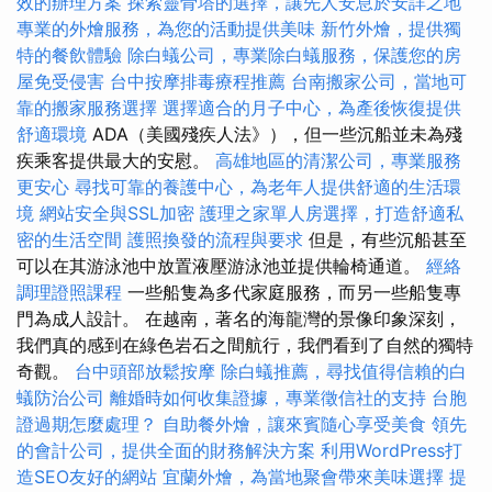
效的辦理方案
探索靈骨塔的選擇，讓先人安息於安詳之地
專業的外燴服務，為您的活動提供美味
新竹外燴，提供獨
特的餐飲體驗
除白蟻公司，專業除白蟻服務，保護您的房
屋免受侵害
台中按摩排毒療程推薦
台南搬家公司，當地可
靠的搬家服務選擇
選擇適合的月子中心，為產後恢復提供
舒適環境
ADA（美國殘疾人法》），但一些沉船並未為殘
疾乘客提供最大的安慰。
高雄地區的清潔公司，專業服務
更安心
尋找可靠的養護中心，為老年人提供舒適的生活環
境
網站安全與SSL加密
護理之家單人房選擇，打造舒適私
密的生活空間
護照換發的流程與要求
但是，有些沉船甚至
可以在其游泳池中放置液壓游泳池並提供輪椅通道。
經絡
調理證照課程
一些船隻為多代家庭服務，而另一些船隻專
門為成人設計。 在越南，著名的海龍灣的景像印象深刻，
我們真的感到在綠色岩石之間航行，我們看到了自然的獨特
奇觀。
台中頭部放鬆按摩
除白蟻推薦，尋找值得信賴的白
蟻防治公司
離婚時如何收集證據，專業徵信社的支持
台胞
證過期怎麼處理？
自助餐外燴，讓來賓隨心享受美食
領先
的會計公司，提供全面的財務解決方案
利用WordPress打
造SEO友好的網站
宜蘭外燴，為當地聚會帶來美味選擇
提