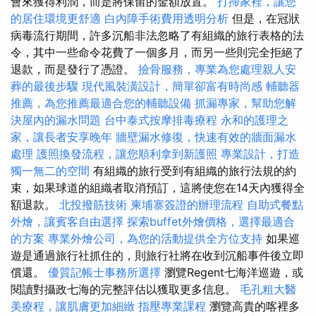
會來獲得利潤，而是將保留的金額放置。
打掃家裡，讓您
的居住環境更舒適
白內障手術費用透明分析
但是，在冠狀
病毒流行期間，許多沉船非法忽略了有組織的旅行表格的法
令，其中一些命令花費了一個多月，而另一些則完全拒絕了
退款，而是發行了憑證。
撿骨服務，專業為您處理親人安
葬的最後步驟
現代風裝潢設計，簡單卻富有時尚感
輔聽器
推薦，為您推薦最適合您的輔聽設備
抓漏專家，幫助您解
決屋內的漏水問題
台中泰式按摩排毒療程
永和的護理之
家，讓長者安享晚年
牆壁漏水修復，快速有效的牆面漏水
處理
護照換發流程，讓您順利拿到新護照
專業設計，打造
獨一無二的空間
有組織的旅行受到有組織的旅行法規的約
束，如果球道的組織者取消預訂，這將使您在14天內獲得全
額退款。
北投撥筋技術
柬埔寨簽證的辦理流程
自助式餐點
外燴，讓賓客自由選擇
探索buffet外燴價格，選擇最適合
的方案
專業外燴公司，為您的活動提供全方位支持
如果巡
遊是通過旅行社抓住的，則旅行社將在收到沉船事件後立即
償還。
優質記帳士事務所選擇
瀏覽Regent七海洋巡遊，或
閱讀對攝政七海的完整評估以獲取更多信息。
毛孔粗大醫
美療程，讓肌膚更加細緻
指壓專業課程
瀏覽高貴的喀裡多