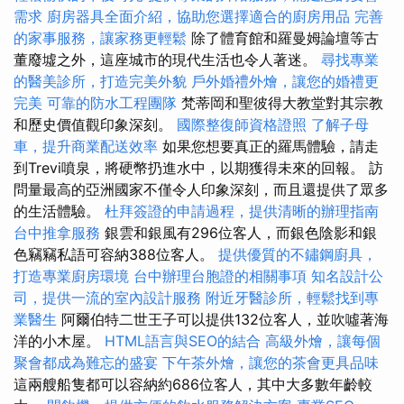
需求
廚房器具全面介紹，協助您選擇適合的廚房用品
完善
的家事服務，讓家務更輕鬆
除了體育館和羅曼姆論壇等古
董廢墟之外，這座城市的現代生活也令人著迷。
尋找專業
的醫美診所，打造完美外貌
戶外婚禮外燴，讓您的婚禮更
完美
可靠的防水工程團隊
梵蒂岡和聖彼得大教堂對其宗教
和歷史價值觀印象深刻。
國際整復師資格證照
了解子母
車，提升商業配送效率
如果您想要真正的羅馬體驗，請走
到Trevi噴泉，將硬幣扔進水中，以期獲得未來的回報。 訪
問量最高的亞洲國家不僅令人印象深刻，而且還提供了眾多
的生活體驗。
杜拜簽證的申請過程，提供清晰的辦理指南
台中推拿服務
銀雲和銀風有296位客人，而銀色陰影和銀
色竊竊私語可容納388位客人。
提供優質的不鏽鋼廚具，
打造專業廚房環境
台中辦理台胞證的相關事項
知名設計公
司，提供一流的室內設計服務
附近牙醫診所，輕鬆找到專
業醫生
阿爾伯特二世王子可以提供132位客人，並吹噓著海
洋的小木屋。
HTML語言與SEO的結合
高級外燴，讓每個
聚會都成為難忘的盛宴
下午茶外燴，讓您的茶會更具品味
這兩艘船隻都可以容納約686位客人，其中大多數年齡較