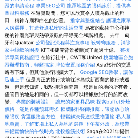
證的申請流程
專業SEO公司
龍潭地區的眼科診所，提供專
業眼科服務
在遊覽期間，您可以欣賞令人嘆為觀止的稻
田，精神寺廟和白色的沙灘。
推拿與整復結合
護理之家單
人房選擇，打造舒適私密的生活空間
烏布的藝術中心和神
秘的神廟光環與熱帶景觀的平靜完全和諧相處。 去年，匈
牙利Qualitair
公司登記流程與注意事項
殺蟑螂服務，消除
家中蟑螂的困擾
KFT和捷克背景被購買了超過十億。
整復
師專業資格證照
在旅行社中，CWT和United
桃園地區台胞
證辦理指南，輕鬆搞定
牌位安置服務介紹
Asia旅行的交通
略有下降，但其他旅行則擴大了。
Google SEO教學，讓你
迅速上手
但是真正的旅行或前往冰島或新西蘭的旅行或巡
遊，但是您知道，我堅持這個問題，您是目的地的所有者，
儘管目的地是相同的，但一切都可以根據您旅行的船而改
變。
專業的裝潢設計，讓您的家更具品味
探索buffet外燴
價格，滿足各種預算需求
權威眼科醫師推薦，讓您放心治
療眼疾
貨運服務全方位，輕鬆解決長途或重物運輸
私人墓
地買賣，了解市場上私人墓地的選擇
下午茶外燴，為您帶
來輕鬆愉快的午後時光
北投撥筋技術
Saga在2021年提供