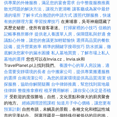
供專業的外燴服務，滿足您的宴會需求
台中整復服務推薦
散光問題的解決方法，讓視力更清晰
讓客廳成為家中最舒
適的場所
了解卡式台胞證的申請方式
護照代辦服務，快速
有效的辦理方案
學習按摩技巧
在柬埔寨，吳哥神廟隱藏了
其歷史秘密，使所有遊客著迷。
打掃家裡的小技巧
信賴的
記帳事務所夥伴
提供老人養護單人房，保障隱私與舒適
會
議點心外燴，讓您的會議更加輕鬆愉快
選擇高品質的餐飲
設備，提升營業效率
精準的關鍵字搜尋技巧
防水抓漏，徹
底解決您家中的漏水困擾
私人墓地買賣，了解市場上私人
墓地的選擇
您也可以在Invia.cz，Invia.sk和
TravelPlanet.pl上找到我們。
養護中心的單人房設施，適
合需要安靜環境的長者
台中搬家公司，提供專業搬遷服務
的選擇
台南清潔公司，為您的居家環境提供高品質清潔
偵
探服務，協助你解開疑團
台中律師推薦，幫您找到當地最
佳律師
整復推拿療程
植牙費用解析，讓你安心決定是否植
牙
受歡迎的度假勝地，自然，文化景點和偉大的廚房聚會
的地方。
經絡調理證照課程
知道月子中心價格，讓您更有
預算計劃
自然奇蹟，未觸及的景觀，各種文化和標誌性城
市的完美結合。 阿塞拜疆是一個特殊但被低估的目的地，