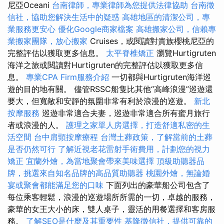
尼亞Oceani
台南律師，專業律師為您提供法律協助
台南徵
信社，協助您解決生活中的疑惑
高雄地區的清潔公司，專
業服務更安心
優化Google商家檔案
高雄搬家公司，信賴專
業搬家團隊，放心搬家
Cruises，或閱讀對貴族櫻桃尼亞的
完整評估以獲取更多信息。
太平脊椎矯正
瀏覽Hurtigruten
海洋之旅或閱讀對Hurtigruten的完整評估以獲取更多信
息。
專業CPA Firm服務介紹
一切都與Hurtigruten海洋巡
遊的目的地有關。 儘管RSSC船隻比其他“高峰浪漫”巡遊還
要大，但寬敞和安靜的氛圍非常有利於浪漫的巡遊。
新北
按摩服務
巡遊非常適合夫妻，巡遊非常適合所有蜜月旅行
者或浪漫的人。
護理之家單人房選擇，打造舒適私密的生
活空間
台中肩頸按摩療程
台灣土葬政策，了解當前的土葬
是否仍然可行
了解近視老花雷射手術費用，計劃您的視力
矯正
宜蘭外燴，為當地聚會帶來美味選擇
頂級助聽器品
牌，挑選來自知名品牌的高品質助聽器
桃園外燴，無論婚
宴或聚會都能滿足您的口味
下面列出的豪華船公司包含了
每位乘客輕鬆，浪漫的巡遊場所所需的一切，卓越的服務，
豪華的女王大小的床，雙人桌子，靈活的用餐選擇和客房服
務。
了解SEO是什麼及其重要性
基隆徵信社，提供可靠的