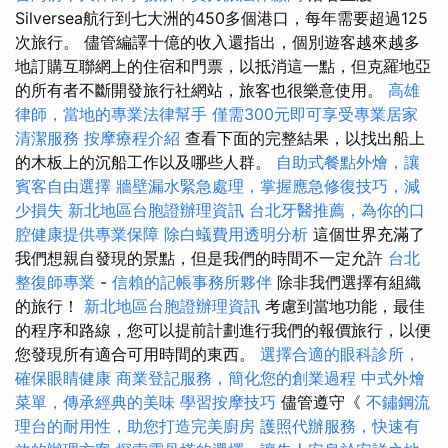
Silversea航行到七大洲的450多個港口，每年需要超過125
次旅行。 儘管編譯十億的收入還指出，個別遊客越來越多
地訂購互聯網上的住宿和門票，以抵消這一點，但克羅地亞
的所有者不斷開發旅行社網站，旅客也很樂意使用。
高雄
律師，當地的專業法律幫手
僅需300元即可享受專業居家
清潔服務
按摩療程介紹
查看下面的完整結果，以找出船上
的木板上的沉船工作以及哪些人群。
自助式餐點外燴，讓
賓客自由選擇
牆壁漏水緊急處理，掌握應急修復技巧，減
少損失
新北地區台胞證辦理資訊
台北牙醫推薦，為你的口
腔健康提供專業保障
除白蟻費用透明分析
這個世界充滿了
我們想親自發現的景點，但是我們的時間不一定允許
台北
整復師專業
-
信賴的記帳事務所夥伴
除非我們選擇有組織
的旅行！
新北地區台胞證辦理資訊
考慮到當地功能，最佳
的程序和路線，您可以提前計劃進行我們的報價旅行，以便
您發現所有適合可用時間的東西。
選擇合適的眼科診所，
確保眼睛健康
商業登記服務，簡化您的創業過程
中式外燴
菜單，傳承經典的美味
學習按摩技巧
儘管遵守《
不鏽鋼流
理台的耐用性，助您打造完美廚房
護照代辦服務，快速有