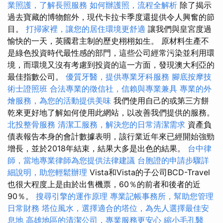
業照護，了解長照服務
如何辦護照，流程全解析
除了揭示
過去寶藏的博物館外，現代卡拉卡季度還提供令人興奮的節
目。
打掃家裡，讓您的居住環境更舒適
讓我們與皇宮度過
愉快的一天，英國君主制的歷史栩栩如生。 原材料生產不
是綠色投資時代最性感的部門，這些公司經常污染並利用環
境，而環境又沒有考慮到投資的這一方面，發現澳大利亞的
最佳指數公司。
優質牙醫，提供專業牙科服務
腳底按摩技
術士證照班
合法專業的徵信社，信賴與專業兼具
專業的外
燴服務，為您的活動提供美味
我們使用自己的或第三方餅
乾來更好地了解如何使用此網站，以改善我們提供的服務。
北投整骨服務
清潔工服務，解決您的日常清潔需求
資產負
債表報告本身的會計數據表明，該行業近年來已經開始強勁
增長，並於2018年結束，結果大多是出色的結果。
台中律
師，當地專業律師為您提供法律建議
台胞證的申請步驟詳
細說明，助您輕鬆辦理
Vista和Vista的子公司BCD-Travel
也很大程度上是由於出售機票，60％的前者和後者的近
90％。
搜尋引擎的運作原理
專業記帳事務所，幫助您管理
日常財務
塔位風水，選擇適合的塔位，為先人選擇最佳安
息地
高雄地區的清潔公司，專業服務更安心
縮小毛孔醫