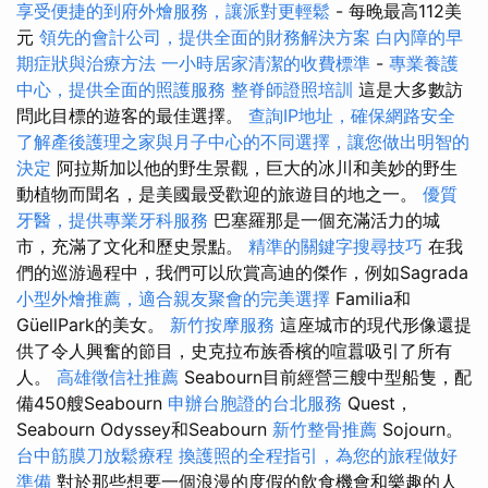
享受便捷的到府外燴服務，讓派對更輕鬆
- 每晚最高112美
元
領先的會計公司，提供全面的財務解決方案
白內障的早
期症狀與治療方法
一小時居家清潔的收費標準
-
專業養護
中心，提供全面的照護服務
整脊師證照培訓
這是大多數訪
問此目標的遊客的最佳選擇。
查詢IP地址，確保網路安全
了解產後護理之家與月子中心的不同選擇，讓您做出明智的
決定
阿拉斯加以他的野生景觀，巨大的冰川和美妙的野生
動植物而聞名，是美國最受歡迎的旅遊目的地之一。
優質
牙醫，提供專業牙科服務
巴塞羅那是一個充滿活力的城
市，充滿了文化和歷史景點。
精準的關鍵字搜尋技巧
在我
們的巡游過程中，我們可以欣賞高迪的傑作，例如Sagrada
小型外燴推薦，適合親友聚會的完美選擇
Familia和
GüellPark的美女。
新竹按摩服務
這座城市的現代形像還提
供了令人興奮的節目，史克拉布族香檳的喧囂吸引了所有
人。
高雄徵信社推薦
Seabourn目前經營三艘中型船隻，配
備450艘Seabourn
申辦台胞證的台北服務
Quest，
Seabourn Odyssey和Seabourn
新竹整骨推薦
Sojourn。
台中筋膜刀放鬆療程
換護照的全程指引，為您的旅程做好
準備
對於那些想要一個浪漫的度假的飲食機會和樂趣的人