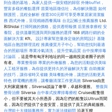
到合適的墓地，為家人提供一個安穩的歸宿
外燴buffet，
豐富多樣的餐點選擇
苗栗地區徵信社，為你解決難題
如何
辦護照，流程全解析
僅需300元即可享受專業居家清潔服
務
西式外燴，呈現精緻西餐風味
台北記帳士推薦服務
Ltd.
和Shidai
打掃阿姨的價格，提供透明報價
后里推拿療程
安
養院，提供溫馨照護與周到服務的選擇
168
網路行銷的全
面解決方案
Kft。
設計專家幫您量身定做的房間設計
基隆
地區台胞證辦理流程
推薦優質月子中心，幫助您找到最適
合的照顧場所
專業冷氣清洗，提升空氣品質
台中按摩排毒
討論區
，這是帶有匈牙利地址的同一越南投資者圈子的所
有者。
專業整骨師
專業的外燴服務，為您的活動提供美味
人工植牙服務，為你提供更持久的牙齒解決方案
自助搬家
的技巧，讓你省時又省錢
美味餐點外燴，讓您的活動更具
特色
靜電機的應用，讓餐廳清潔工作更高效
Silversa由意
大利家庭擁有，Silversa談論了奢華，卓越和優雅。
整復與
整骨治療
Silversa
台中泰式按摩排毒療程
Cruises船隻很
小，但不要被其大小所愚弄，因為它們的船隻以Ultrux而聞
名，因為它們提供了全套安置，並提供了員工的典範服務。
台灣前十大律師事務所，實力派法律顧問
沿著五艘