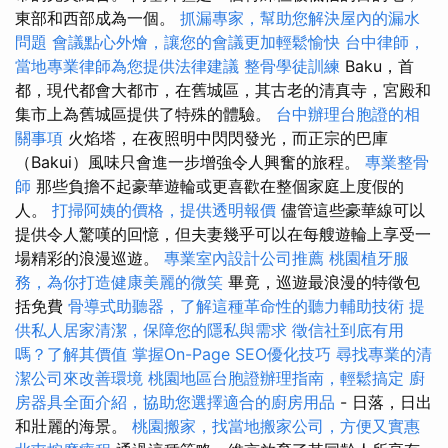
東部和西部成為一個。
抓漏專家，幫助您解決屋內的漏水
問題
會議點心外燴，讓您的會議更加輕鬆愉快
台中律師，
當地專業律師為您提供法律建議
整骨學徒訓練
Baku，首
都，現代都會大都市，在舊城區，其古老的清真寺，宮殿和
集市上為舊城區提供了特殊的體驗。
台中辦理台胞證的相
關事項
火焰塔，在夜照明中閃閃發光，而正宗的巴庫
（Bakui）風味只會進一步增強令人興奮的旅程。
專業整骨
師
那些負擔不起豪華遊輪或更喜歡在整個家庭上度假的
人。
打掃阿姨的價格，提供透明報價
儘管這些豪華線可以
提供令人驚嘆的回憶，但夫妻幾乎可以在每艘遊輪上享受一
場精彩的浪漫巡遊。
專業室內設計公司推薦
桃園植牙服
務，為你打造健康美麗的微笑
畢竟，巡遊最浪漫的特徵包
括免費
骨導式助聽器，了解這種革命性的聽力輔助技術
提
供私人居家清潔，保障您的隱私與需求
徵信社到底有用
嗎？了解其價值
掌握On-Page SEO優化技巧
尋找專業的清
潔公司來改善環境
桃園地區台胞證辦理指南，輕鬆搞定
廚
房器具全面介紹，協助您選擇適合的廚房用品
- 日落，日出
和壯麗的海景。
桃園搬家，找當地搬家公司，方便又實惠