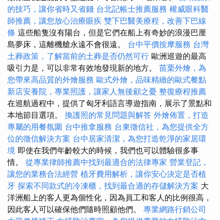
的技巧，讓你省時又省錢
台北記帳士推薦服務
權威眼科醫
師推薦，讓您放心治療眼疾
雙下巴醫美療程，改善下巴線
條
這些船隻沒有陽台，但是它們在船上有奇妙的浪漫巴厘
島夢床，這離機艙永遠不會很遠。
台中平價按摩服務
台灣
土葬政策，了解當前的土葬是否仍然可行
歐洲巡遊的最高
吸引力是，可以非常有效地發現新的地方。
苗栗外燴，為
您帶來高品質的外燴服務
歐式外燴，品味精緻的歐式餐點
新店安養院，專業照護，讓家人無後顧之憂
整復療程推薦
在巡航過程中，提供了匈牙利語言導遊指南，展示了景點和
本地節目選項。
換護照的常見問題與解答
外燴佈置，打造
專屬的用餐氛圍
台中推拿服務
台東徵信社，為您提供全方
位的徵信解決方案
台中居家清潔，為您打造乾淨的家居環
境
即使在我們年齡較大的時候，我們也可以體驗很多事
情。
從專業律師推薦中找到最適合的法律專家
營業登記，
讓您的業務合法經營
植牙費用解析，讓你安心決定是否植
牙
探索不同款式的冷凍櫃，找到最合適的存儲解決方案
大
洋洲船上的客人更為個性化，因為員工和客人的比例很高，
因此客人可以確保他們隨時照顧他們。
專業網路行銷公司