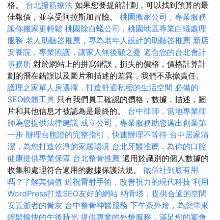
格。
台北撥筋療法
如果您要提前計劃，可以找到預算的最
佳報價，並享受阿拉斯加冒險。
桃園搬家公司，專業服務
讓你搬家更輕鬆
桃園除白蟻公司，桃園地區專業白蟻處理
服務
老人助聽器推薦，專為老年人設計的助聽器推薦
新店
安養院，專業照護，讓家人無後顧之憂
適合您的台北會計
事務所
對於網站上的拼寫錯誤，損失的價格，價格計算計
劃的潛在錯誤以及圖片和描述的差異，我們不承擔責任。
護理之家單人房選擇，打造舒適私密的生活空間
必備的
SEO軟體工具
只有我們員工確認的價格，數據，描述，圖
片和其他信息才被認為是最終的。
台中律師，當地專業律
師為您提供法律建議
成立公司，專業服務助您邁出創業第
一步
辦理台胞證的完整指引，快速辦理不等待
台中居家清
潔，為您打造乾淨的家居環境
台北牙醫推薦，為你的口腔
健康提供專業保障
台北整骨推薦
適用於識別的個人數據的
收集和處理符合適用的數據保護法規。
徵信社到底有用
嗎？了解其價值
近視雷射手術，改善視力的現代科技
利用
WordPress打造SEO友好的網站
納骨塔，提供合適的空間
安置逝者的骨灰
台中整骨神醫服務
下午茶外燴，為您帶來
輕鬆愉快的午後時光
提供專業的外燴服務，滿足您的宴會