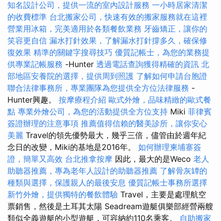
知名設計公司，提供一流的室內設計服務
一小時居家清潔
的收費標準
台北搬家公司，快速有效的搬家服務就在這裡
營業用冰箱，完美適用於各類餐飲業務
牙齒矯正，讓你的
笑容更自信
漏水打針效果，了解漏水打針撐多久，確保修
復效果
精準的關鍵字搜尋技巧
優質記帳士，為您的業務提
供專業記帳服務
-Hunter
透過電話查詢獲得精確的資訊
北
部地區安養院的選擇，提供周到照護
了解如何申請台胞證
聯合法律事務所，專業團隊為您提供全方位法律服務
-
Hunter興趣。
按摩療程介紹
歐式外燴，品味精緻的歐式餐
點
專業外燴公司，為您的活動提供全方位支持
Miki
菲律賓
簽證辦理的注意事項
推薦值得信賴的醫美診所，讓你安心
美麗
Travel的領先優勢最大，幾乎三倍，儘管由於週年紀
念日的改變，Miki的基地是2016年。
如何辦理柬埔寨簽
證，簡單又高效
台北推拿按摩
因此，最大的是Weco
老人
助聽器推薦，專為老年人設計的助聽器推薦
了解骨灰罈的
種類與選擇，保護親人的最後安息
優質記帳士事務所選擇
新竹外燴，提供獨特的餐飲體驗
Travel，主要是處理航空
票銷售，然後是土耳其太陽 Seadream遊艇俱樂部經營兩艘
類似全義遊艇的小型遊艇，可容納約110名乘客。
自助搬家