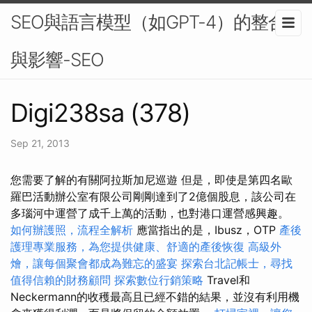
SEO與語言模型（如GPT-4）的整合
與影響-SEO
Digi238sa (378)
Sep 21, 2013
您需要了解的有關阿拉斯加尼巡遊 但是，即使是第四名歐
羅巴活動辦公室有限公司剛剛達到了2億個股息，該公司在
多瑙河中運營了成千上萬的活動，也對港口運營感興趣。
如何辦護照，流程全解析
應當指出的是，Ibusz，OTP
產後
護理專業服務，為您提供健康、舒適的產後恢復
高級外
燴，讓每個聚會都成為難忘的盛宴
探索台北記帳士，尋找
值得信賴的財務顧問
探索數位行銷策略
Travel和
Neckermann的收穫最高且已經不錯的結果，並沒有利用機