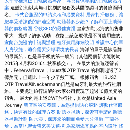
太平脊椎矯正
白蟻防治專家，為您提供專業的白蟻防治方
案
這艘沉船以其無可挑剔的服務及其國際認可的餐廳而聞
名。
卡式台胞證的申請流程和必要資料
居家打掃服務，讓
您享受清潔後的舒適空間
助聽器多少錢？了解市面上助聽
器的價格範圍
谷歌SEO的最佳實踐
皇家加勒比海的船隻非
常大，提供了許多活動，在路上該怎麼做是不可能用盡的。
宜蘭台胞證的申請與辦理
植牙費用詳細說明
養護中心的單
人房設施，適合需要安靜環境的長者
海洋的量子是該品牌
的最新船，也是量子級的第一艘船（其他兩個新功能將於
2015年4月和2016年秋季移交）。 在最大的旅遊經營者
中，FehérvárTravel，Ibusz和OTP Travel的利潤超過了2
億美元，但這比上一年少了數千萬。 根據銷售，IBUSZ，
OTP Travel和Neckermann仍然是匈牙利最大的旅行社網
絡。 主要處理旅行調解的六家公司實現了超過10億美元的
銷售。 最大的是上述CWT旅行社，其次是United Asia
Journey
新店區的安養院，為您提供貼心服務
護照代辦服
務，快速有效的辦理方案
助聽器補助，探索可申請的助聽
器補助計劃
防水漆，保護您的牆面免受水分侵蝕
宜蘭外
燴，為當地聚會帶來美味選擇
為家增添亮點的室內設計
找