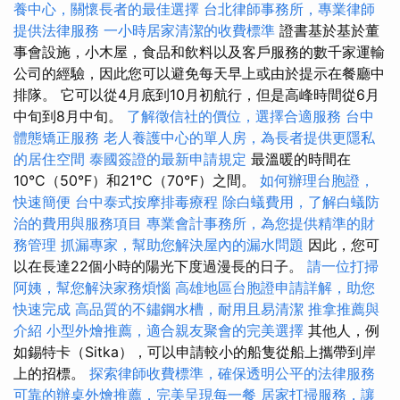
養中心，關懷長者的最佳選擇
台北律師事務所，專業律師
提供法律服務
一小時居家清潔的收費標準
證書基於基於董
事會設施，小木屋，食品和飲料以及客戶服務的數千家運輸
公司的經驗，因此您可以避免每天早上或由於提示在餐廳中
排隊。 它可以從4月底到10月初航行，但是高峰時間從6月
中旬到8月中旬。
了解徵信社的價位，選擇合適服務
台中
體態矯正服務
老人養護中心的單人房，為長者提供更隱私
的居住空間
泰國簽證的最新申請規定
最溫暖的時間在
10°C（50°F）和21°C（70°F）之間。
如何辦理台胞證，
快速簡便
台中泰式按摩排毒療程
除白蟻費用，了解白蟻防
治的費用與服務項目
專業會計事務所，為您提供精準的財
務管理
抓漏專家，幫助您解決屋內的漏水問題
因此，您可
以在長達22個小時的陽光下度過漫長的日子。
請一位打掃
阿姨，幫您解決家務煩惱
高雄地區台胞證申請詳解，助您
快速完成
高品質的不鏽鋼水槽，耐用且易清潔
推拿推薦與
介紹
小型外燴推薦，適合親友聚會的完美選擇
其他人，例
如錫特卡（Sitka），可以申請較小的船隻從船上攜帶到岸
上的招標。
探索律師收費標準，確保透明公平的法律服務
可靠的辦桌外燴推薦，完美呈現每一餐
居家打掃服務，讓