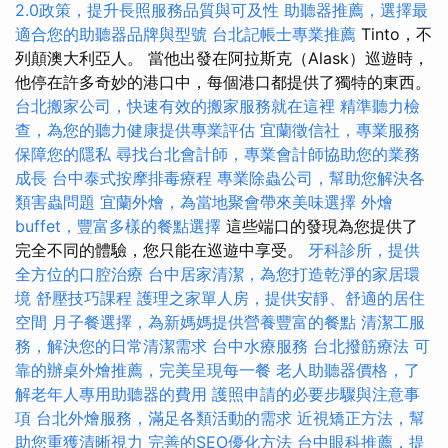
2.0政策，提升長照服務品質與可及性
助聽器推薦，選擇最
適合您的助聽器品牌與型號
台北記帳士專業推薦
Tinto，不
列顛澳大利亞人。 當他出發在阿拉斯克（Alask）巡遊時，
他停在許多奇妙的港口中，每個港口都提供了獨特的東西。
台北搬家公司，快速有效的搬家服務就在這裡
精準聽力檢
查，為您的聽力健康提供專業評估
宜蘭徵信社，專業服務
保障您的隱私
尋找台北會計師，專業會計師協助您的業務
成長
台中泰式按摩排毒療程
專業除蟲公司，幫助您解決各
類害蟲問題
宜蘭外燴，為當地聚會帶來美味選擇
外燴
buffet，豐富多樣的餐點選擇
這些端口的發現為您提供了
完全不同的體驗，您只能在巡遊中享受。
牙科診所，提供
全方位的口腔治療
台中居家清潔，為您打造乾淨的家居環
境
舒壓技巧課程
護理之家單人房，提供安靜、舒適的居住
空間
月子餐選擇，為新媽媽提供營養豐富的餐點
清潔工服
務，解決您的日常清潔需求
台中水療服務
台北撥筋療法
可
靠的辦桌外燴推薦，完美呈現每一餐
老人助聽器價格，了
解老年人專用助聽器的費用
護照申請的必要步驟與注意事
項
台北外燴服務，滿足各類活動的需求
近視矯正方法，幫
助您重獲清晰視力
完善的SEO優化方法
台中眼科推薦，提