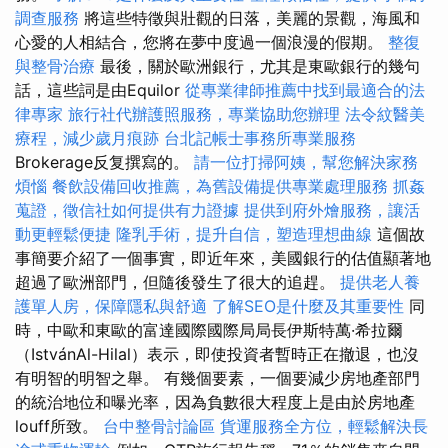
調查服務
將這些特徵與壯觀的日落，美麗的景觀，海風和
心愛的人相結合，您將在夢中度過一個浪漫的假期。
整復
與整骨治療
最後，關於歐洲銀行，尤其是東歐銀行的幾句
話，這些詞是由Equilor
從專業律師推薦中找到最適合的法
律專家
旅行社代辦護照服務，專業協助您辦理
法令紋醫美
療程，減少歲月痕跡
台北記帳士事務所專業服務
Brokerage反复撰寫的。
請一位打掃阿姨，幫您解決家務
煩惱
餐飲設備回收推薦，為舊設備提供專業處理服務
抓姦
蒐證，徵信社如何提供有力證據
提供到府外燴服務，讓活
動更輕鬆便捷
隆乳手術，提升自信，塑造理想曲線
這個故
事簡要介紹了一個事實，即近年來，美國銀行的估值顯著地
超過了歐洲部門，但隨後發生了很大的追趕。
提供老人養
護單人房，保障隱私與舒適
了解SEO是什麼及其重要性
同
時，中歐和東歐的富達國際國際局局長伊斯特萬·希拉爾
（IstvánAl-Hilal）表示，即使投資者暫時正在撤退，也沒
有明智的明智之舉。 有幾個要素，一個要減少房地產部門
的統治地位和曝光率，因為負數很大程度上是由於房地產
louff所致。
台中整骨討論區
貨運服務全方位，輕鬆解決長