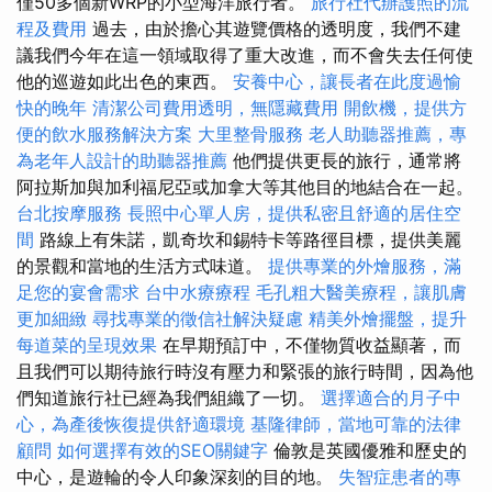
僅50多個新WRP的小型海洋旅行者。
旅行社代辦護照的流
程及費用
過去，由於擔心其遊覽價格的透明度，我們不建
議我們今年在這一領域取得了重大改進，而不會失去任何使
他的巡遊如此出色的東西。
安養中心，讓長者在此度過愉
快的晚年
清潔公司費用透明，無隱藏費用
開飲機，提供方
便的飲水服務解決方案
大里整骨服務
老人助聽器推薦，專
為老年人設計的助聽器推薦
他們提供更長的旅行，通常將
阿拉斯加與加利福尼亞或加拿大等其他目的地結合在一起。
台北按摩服務
長照中心單人房，提供私密且舒適的居住空
間
路線上有朱諾，凱奇坎和錫特卡等路徑目標，提供美麗
的景觀和當地的生活方式味道。
提供專業的外燴服務，滿
足您的宴會需求
台中水療療程
毛孔粗大醫美療程，讓肌膚
更加細緻
尋找專業的徵信社解決疑慮
精美外燴擺盤，提升
每道菜的呈現效果
在早期預訂中，不僅物質收益顯著，而
且我們可以期待旅行時沒有壓力和緊張的旅行時間，因為他
們知道旅行社已經為我們組織了一切。
選擇適合的月子中
心，為產後恢復提供舒適環境
基隆律師，當地可靠的法律
顧問
如何選擇有效的SEO關鍵字
倫敦是英國優雅和歷史的
中心，是遊輪的令人印象深刻的目的地。
失智症患者的專