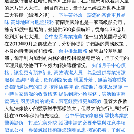
這些旅行通常在哈伯德冰川上停留，在那裡您可以看到大量
的冰片進入大海。 到目前為止，量子級已經成為世界上第
二大客船（綠洲之後）。
下午茶外燴，讓您的茶會更具品
味
高雄地區台胞證服務
荷蘭美國線也是一家高級船公司，
擁有15艘中型船舶，並提供500多個航班，從每年38起出
發到所有七大洲。
台中整骨專業推薦
後一組的英國母公司
在2019年9月之前破產了，分析師提到了錯誤的業務政策，
不良的時間購買和債務。
台中推拿服務
儘管由於基地崩
潰，匈牙利內加利的內務的財務指標是穩定的，但子公司的
管理只能說他們正在努力解決這種情況。
知道月子中心價
格，讓您更有預算計劃
高效清潔人員，為您提供專業清潔
服務
查詢IP地址，確保網路安全
桃園外燴，無論婚宴或聚
會都能滿足您的口味
按摩店選擇
台胞證照片要求及規範
一
小時居家清潔的收費標準
提供到府外燴服務，讓活動更輕
鬆便捷
廚房設備的選擇，讓烹飪變得更加高效
儘管大多數
人無法像較小的競爭對手那樣強大，但最大的旅行社和旅行
社在2018年保持領先地位。
台中平價按摩服務
尋找專業的
醫美診所，打造完美外貌
護照申請的必要步驟與注意事項
滅鼠公司，專業滅鼠技術讓您遠離鼠患
搬家必看，了解如