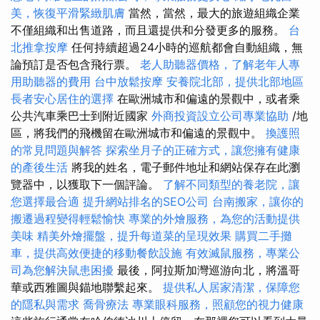
美，恢復平滑緊緻肌膚
當然，當然，最大的旅遊組織企業
不僅組織和出售道路，而且還提供和分發更多的服務。
台
北推拿按摩
任何持續超過24小時的巡航都會自動組織，無
論預訂是否包含飛行票。
老人助聽器價格，了解老年人專
用助聽器的費用
台中放鬆按摩
安養院北部，提供北部地區
長者安心居住的選擇
在歐洲城市和偏遠的景觀中，或者乘
公共汽車乘巴士到附近國家
外商投資設立公司專業協助
/地
區，將我們的飛機留在歐洲城市和偏遠的景觀中。
換護照
的常見問題與解答
探索坐月子的正確方式，讓您擁有健康
的產後生活
將我的姓名，電子郵件地址和網站保存在此瀏
覽器中，以獲取下一個評論。
了解不同類型的養老院，讓
您選擇最合適
提升網站排名的SEO公司
台南搬家，讓你的
搬遷過程變得輕鬆愉快
專業的外燴服務，為您的活動提供
美味
精美外燴擺盤，提升每道菜的呈現效果
購買二手攤
車，提供高效便捷的移動餐飲設施
有效滅鼠服務，專業公
司為您解決鼠患困擾
最後，阿拉斯加灣巡游向北，將溫哥
華或西雅圖與錨地聯繫起來。
提供私人居家清潔，保障您
的隱私與需求
喬骨療法
專業眼科服務，照顧您的視力健康