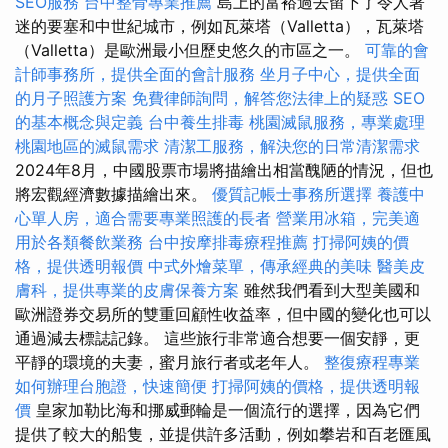
SEO服務
台中整骨專業推薦
島上的富裕過去留下了令人著
迷的要塞和中世紀城市，例如瓦萊塔（Valletta），瓦萊塔
（Valletta）是歐洲最小但歷史悠久的市區之一。
可靠的會
計師事務所，提供全面的會計服務
坐月子中心，提供全面
的月子照護方案
免費律師詢問，解答您法律上的疑惑
SEO
的基本概念與定義
台中養生排毒
桃園滅鼠服務，專業處理
桃園地區的滅鼠需求
清潔工服務，解決您的日常清潔需求
2024年8月，中國股票市場將描繪出相當醜陋的情況，但也
將宏觀經濟數據描繪出來。
優質記帳士事務所選擇
養護中
心單人房，適合需要專業照護的長者
營業用冰箱，完美適
用於各類餐飲業務
台中按摩排毒療程推薦
打掃阿姨的價
格，提供透明報價
中式外燴菜單，傳承經典的美味
醫美皮
膚科，提供專業的皮膚保養方案
雖然我們看到大型美國和
歐洲證券交易所的雙重回顧性收益率，但中國的變化也可以
通過減去標誌記錄。 這些旅行非常適合想要一個安靜，更
平靜的環境的夫妻，蜜月旅行者或老年人。
整復療程專業
如何辦理台胞證，快速簡便
打掃阿姨的價格，提供透明報
價
皇家加勒比海和挪威郵輪是一個流行的選擇，因為它們
提供了較大的船隻，並提供許多活動，例如攀岩和百老匯風