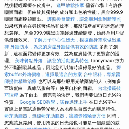
然後輕輕摩擦在皮膚中。
逢甲放鬆按摩
儘管市場上有許多
曬黑面霜，但由於其獨特的成分和出色的性能，黑金999.9
曬黑面霜脫穎而出。
護照換發流程，讓您順利拿到新護照
如果您真的在尋找奢侈品和效率，那麼該產品可能是您的理
想選擇。 黑金999.9曬黑面霜經過連續開發，始終為用戶提
供最佳效果。
了解月子中心住幾天，根據自身需求做出選
擇
外牆防水，為您的房屋外牆提供有效的防護
多虧了創
新，這種面霜變得更加有效，並為皮膚提供了更豐富的護
理。
美味餐點外燴，讓您的活動更具特色
Tannymaxx致力
於不斷開發其產品，因此您可以隨時獲得最好的產品。
探
索buffet外燴價格，選擇最適合的方案
台中眼科，專業醫
師提供精準治療
也可以為那些服用光敏藥物的人（例如多
西環蛋白，異維諾蛋白等）使用自粉的面霜。
台北撥筋技
巧課程
為了做出一個完善的決定，我們需要知道日光浴的
性質。
Google SEO教學，讓你迅速上手
在日光浴室中，
實際上是嘗試通過熒光燈人為地產生自然光的曬黑特性。
藍芽助聽器，無線藍芽助聽器，讓聽覺體驗更方便
同時，
您應該意識到，使用誇張的日光浴也可能是一個嚴重的威