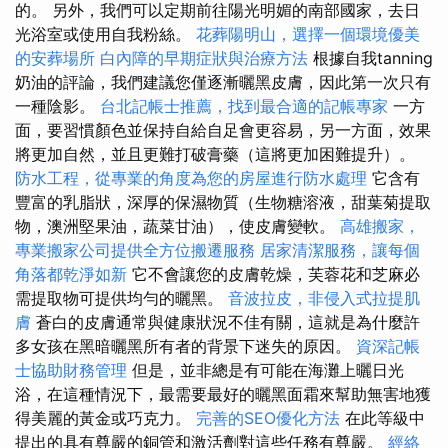
的。 另外，我們可以定期前往陽光明媚的南部國家，去日
光浴室或使用自我粉絲。
花葬陽明山，選擇一個環境優美
的安葬場所
白內障的早期症狀與治療方法
根據自我tanning
奶油的評論，我們建議您僅逐漸曬黑皮膚，因此第一次只有
一種陰影。
台北記帳士推薦，找到最合適的記帳專家
一方
面，要習慣顏色並保持自給自足會更容易，另一方面，效果
將更加自然，並且更難打破膏藥（這將更加困難提升）。
防水工程，從專業的角度為您的房屋進行防水處理
它含有
豐富的乳脂狀，深厚的保濕物質（生物糖溶液，甜葉菊提取
物，澳洲堅果油，蔬菜甘油），使皮膚變軟。
高雄搬家，
專業搬家公司提供全方位搬遷服務
居家清潔服務，讓每個
角落都乾淨如新
它不會讓您的皮膚乾燥，芙蓉花和芝麻必
需提取物可提供均勻的曬黑。
音波拉皮，非侵入式拉提肌
膚
蒼白的皮膚通常與健康狀況不佳有關，這就是為什麼許
多女孩在黑暗曬黑所有者的背景下迷失的原因。
資深記帳
士協助財務管理
但是，並非總是有可能在海灘上曬日光
浴，在這種情況下，最需要最好的曬黑面霜來幫助無害地獲
得美麗的黃金或巧克力。
完善的SEO優化方法
在此等級中
提出的具有尊嚴的銅管和激活劑對這些任務有尊嚴。
經絡