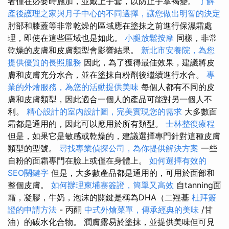
者僅在必要時施加，並戴上手套，以防止手掌褐變。
了解
產後護理之家與月子中心的不同選擇，讓您做出明智的決定
肘部和膝蓋等非常乾燥的區域應在塗抹之前進行保濕霜處
理，即使在這些區域也是如此。
小腿放鬆按摩
同樣，非常
乾燥的皮膚和皮膚類型會影響結果。
新北市安養院，為您
提供優質的長照服務
因此，為了獲得最佳效果，建議將皮
膚和皮膚充分水合，並在塗抹自粉劑後繼續進行水合。
專
業的外燴服務，為您的活動提供美味
每個人都有不同的皮
膚和皮膚類型，因此適合一個人的產品可能對另一個人不
利。
精心設計的室內設計圖，完美實現您的需求
大多數面
霜都是通用的，因此可以應用於所有類型。
士林整復療程
但是，如果它是敏感或乾燥的，建議選擇專門針對這種皮膚
類型的型號。
尋找專業偵探公司，為你提供解決方案
一些
自粉的面霜專門在臉上或僅在身體上。
如何選擇有效的
SEO關鍵字
但是，大多數產品都是通用的，可用於面部和
整個皮膚。
如何辦理柬埔寨簽證，簡單又高效
自tanning面
霜，凝膠，牛奶，泡沫的關鍵是稱為DHA（二羥基
杜拜簽
證的申請方法
- 丙酮
中式外燴菜單，傳承經典的美味
/甘
油）的碳水化合物。 潤膚露易於塗抹，並提供美味但可見