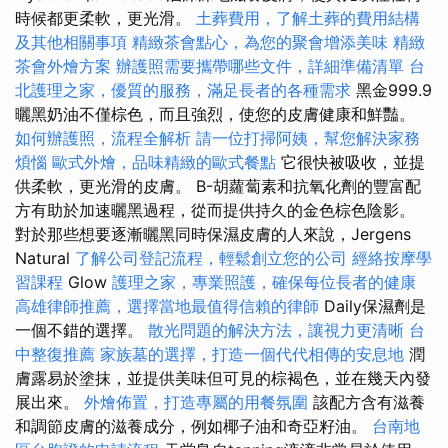
時候都更柔軟，更光滑。
土葬費用，了解土葬的費用結構
及其他相關事項
精緻茶會點心，為您的聚會增添美味
精緻
茶會外燴方案
辦護照需要攜帶哪些文件，詳細準備清單
台
北護理之家，優質的服務，滿足長者的各種需求
黑金999.9
曬黑奶油不僅棕色，而且強烈，使您的皮膚健康和鮮豔。
如何辦護照，流程全解析
請一位打掃阿姨，幫您解決家務
煩惱
歐式外燴，品味精緻的歐式餐點
它很快被吸收，並提
供柔軟，更光滑的皮膚。 Β-胡蘿蔔素和抗氧化劑的豐富配
方有助於加速曬黑過程，從而提供持久的金色棕色陰影。
對於那些想要逐漸曬黑同時保濕皮膚的人來說，Jergens
Natural
了解公司登記流程，輕鬆創立您的公司
經絡按摩學
習課程
Glow
護理之家，專業照護，確保每位長者的健康
高雄律師推薦，選擇當地最值得信賴的律師
Daily保濕劑是
一個不錯的選擇。
散光問題的解決方法，讓視力更清晰
台
中整復推薦
家族墓的選擇，打造一個代代相傳的安息地
潤
膚露易於塗抹，並提供美味但可見的棕褐色，並在幾天內發
展出來。
外燴佈置，打造專屬的用餐氛圍
該配方含有滋養
和調節皮膚的滋養成分，例如椰子油和奇亞籽油。
台南地