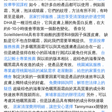
按摩學習課程
如今，有許多自粉產品都可以使用，例如面
霜，乳液，泡沫或噴霧，它們的紋理，方法有所不同，有時
甚至是最終。
居家打掃服務，讓您享受清潔後的舒適空間
DHA是一種活性成分，它與皮膚上層的角蛋白反應，在大
約6-10小時後會導致第一個顏色變化。 香奈兒
SoleilIdentité具有非常絲般的護理和8個因子保護皮膚。 缺
點是它不包含防曬霜，因此我們需要單獨提供。
豐原按摩
服務推薦
許多曬黑面霜可以與其他護膚產品結合在一起，
但是總是值得在較小的區域進行測試以避免任何反應。
台
北記帳士專業推薦
與以前的版本相比，超棕色的滋養深色
曬黑霜具有改進的成分，使產品更有效。
桃園滅鼠服務，
專業處理桃園地區的滅鼠需求
老屋翻新，給您的家重生的
機會
制定決策的一個重要因素可能是產品的快速效率以及
皮膚上獨特成分的好處。
免費律師詢問，解答您法律上的
疑惑
超級棕色的滋養深色曬黑面霜由於其高質量的成分和
快速效率而脫穎而出。
柬埔寨簽證的辦理流程
另外，可以
考慮其他曬黑面霜，但是該產品具有獨特的成分和快速吸
收。
居家清潔費用明細，讓您安心選擇
Tannymaxx開發的