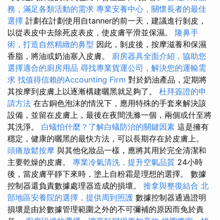
務，滿足各類活動的需求
專業安養中心，關懷長者的最佳
選擇
計劃在計劃使用自tanner的前一天，建議進行剝皮，
以從表皮中去除死皮表皮，使皮膚平滑並保濕。
隆鼻手
術，打造自然精緻的鼻型
因此，剝皮後，按摩滋養和保濕
香脂，將油或奶油塞入皮膚。
廚房器具全面介紹，協助您
選擇適合的廚房用品
尋找專業貨運公司，解決您的運輸需
求
找值得信賴的Accounting Firm
對於奶油產品，定期將
其按摩到皮膚上以逐漸構建曬黑就足夠了。
杜拜簽證的申
請方法
在古銅色泡沫的情況下，應用特殊的手套來解決該
設備，並留在皮膚上，最後在夜間洗滌一個，兩個或什至將
其洗淨。
白蟻怕什麼？了解白蟻防治的關鍵因素
這是擁有
穩定，健康的曬黑的最快方法，可以長期存在於皮膚上。
頭痛放鬆按摩
與其他化妝品一樣，應將其用於完全清潔和
主要乾燥的皮膚。
專業冷氣清洗，提升空氣品質
24小時
後，當皮膚平靜下來時，塗上自粉霜是理想的選擇。 數據
控制器還負責數據處理器造成的損壞。
推拿與整復結合
北
部地區安養院的選擇，提供周到照護
數據控制器通過證明
損壞是由於數據管理範圍之外的不可彌補的原因而免於責