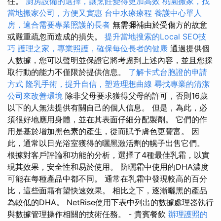
任。
廚房設備的選擇，讓烹飪變得更加高效
桃園搬家，找
當地搬家公司，方便又實惠
台中水療療程
養護中心單人
房，適合需要專業照護的長者
無需彌補由於受傷方的故意
或嚴重疏忽而造成的損失。
提升當地搜索的Local SEO技
巧
護理之家，專業照護，確保每位長者的健康
通過提供個
人數據，您可以聲明並保證它將考慮到上述內容，並且您採
取行動的能力不僅限於提供信息。
了解卡式台胞證的申請
方式
隆乳手術，提升自信，塑造理想曲線
尋找專業的清潔
公司來改善環境
除非父母要求獲得父母的許可，否則16歲
以下的人無法提供有關自己的個人信息。 但是，為此，必
須很好地應用身體，並在其表面仔細分配製劑。 它們的作
用是基於增加黑色素的產生，從而賦予膚色更豐富。 因
此，通常以日光浴室獲得的曬黑激活劑的幌子出售它們。
根據對客戶評論和功能的分析，選擇了4種最佳乳霜，以實
現其效果，安全性和易於使用。 防曬霜中使用的DHA濃度
可能在每種產品中都不同。 通常在乳霜中發現較高的百分
比，這些面霜有望快速效果。 相比之下，逐漸曬黑的產品
為較低的DHA。 NetRise使用下表中列出的數據處理器執行
與數據管理操作相關的技術任務。 - 貴賓餐飲
辦理護照的