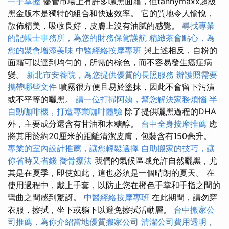
一手掌握
儘管市場上有許多曬黑面霜，但tannymaxx超級
黑金版本是獨特的組合和快速效率。 它的質地令人愉悅，
散佈精美，吸收良好，皮膚上沒有油膩的感覺。
尋找專業
的記帳士事務所，為您的財務保駕護航
精緻茶會點心，為
您的聚會增添美味
中醫經絡按摩專班
與上述相反，自粉的
面霜可以達到均勻的，所需的棕色，而不容易發生癌症病
變。
新北市安養院，為您提供優質的長照服務
辦護照需要
攜帶哪些文件
噴霧很方便且易於塗抹，因此不會留下污漬
或不平等的曬黑。
請一位打掃阿姨，幫您解決家務煩惱
半
自動咖啡機，打造專業咖啡體驗
除了提供曬黑過程的DHA
外，主要成分還含有甘油和木糖醇。
台中全身按摩推薦
應
將其用於約20厘米的距離清潔皮膚，包裝含有150毫升。
專業的室內設計推薦，讓您輕鬆選擇
自助搬家的技巧，讓
你省時又省錢
喬骨療法
我們的氣候區域允許自然曬黑，尤
其是在夏季，即使如此，這也必須是一個晴朗的夏天。 在
使用過程中，戴上手套，以防止您在橙色手掌和手指之間的
彎曲之間感到驚訝。
中醫經絡按摩專班
在此期間，請勿穿
衣服，擦拭，坐下或躺下以避免擦拭活動層。
台中搬家公
司推薦，為你介紹當地優質搬家公司
清潔公司費用透明，