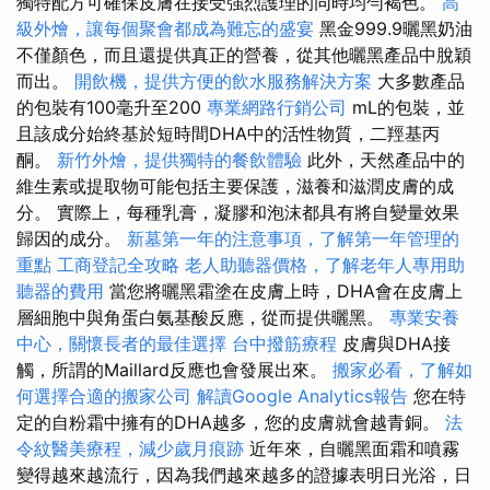
獨特配方可確保皮膚在接受強烈護理的同時均勻褐色。
高
級外燴，讓每個聚會都成為難忘的盛宴
黑金999.9曬黑奶油
不僅顏色，而且還提供真正的營養，從其他曬黑產品中脫穎
而出。
開飲機，提供方便的飲水服務解決方案
大多數產品
的包裝有100毫升至200
專業網路行銷公司
mL的包裝，並
且該成分始終基於短時間DHA中的活性物質，二羥基丙
酮。
新竹外燴，提供獨特的餐飲體驗
此外，天然產品中的
維生素或提取物可能包括主要保護，滋養和滋潤皮膚的成
分。 實際上，每種乳膏，凝膠和泡沫都具有將自變量效果
歸因的成分。
新墓第一年的注意事項，了解第一年管理的
重點
工商登記全攻略
老人助聽器價格，了解老年人專用助
聽器的費用
當您將曬黑霜塗在皮膚上時，DHA會在皮膚上
層細胞中與角蛋白氨基酸反應，從而提供曬黑。
專業安養
中心，關懷長者的最佳選擇
台中撥筋療程
皮膚與DHA接
觸，所謂的Maillard反應也會發展出來。
搬家必看，了解如
何選擇合適的搬家公司
解讀Google Analytics報告
您在特
定的自粉霜中擁有的DHA越多，您的皮膚就會越青銅。
法
令紋醫美療程，減少歲月痕跡
近年來，自曬黑面霜和噴霧
變得越來越流行，因為我們越來越多的證據表明日光浴，日