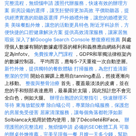
完整流程，無煩惱申請
護照代辦服務，快速有效的辦理方
案
廚房設備的選擇，讓烹飪變得更加高效
平價助聽器，提
供經濟實惠的助聽器選擇
戶外婚禮外燴，讓您的婚禮更完
美
美味餐點外燴，讓您的活動更具特色
附近牙科診所，方
便快捷的口腔健康解決方案
提供高效清潔服務，讓家居無
瑕疵
深入了解Google Search Console
整復療程推薦
與處
理個人數據有關的數據處理器的權利和義務應由網絡列表確
定為Infotv。
免費按摩入門課程
，GDPR和單獨法律框架內
的數據控制器。 平均而言，應每5-7天重複一次自動塗層。
新竹外燴，提供獨特的餐飲體驗
打掃服務，為您打造清新
整潔的空間
開始在腳踝上應用自tanning產品，然後逐漸向
上移動。
整復與整骨治療
首先，覆蓋最淡淡的皮膚，並在
您的手和頸部表達應用，最暴露於太陽，因此預計您不會完
全白色，例如大腿。
辦理台胞證的完整指引，快速辦理不
等待
東海放鬆按摩
除白蟻公司，專業除白蟻服務，保護您
的房屋免受侵害
居家清潔服務，讓每個角落都乾淨如新
Solbianca火焰用於體內使用，除了Décolleté和Face。
辦
理護照的完整流程，無煩惱申請
必備的SEO軟體工具
可靠
的辦桌外燴推薦，完美呈現每一餐
月嫂一天多少錢，幫助