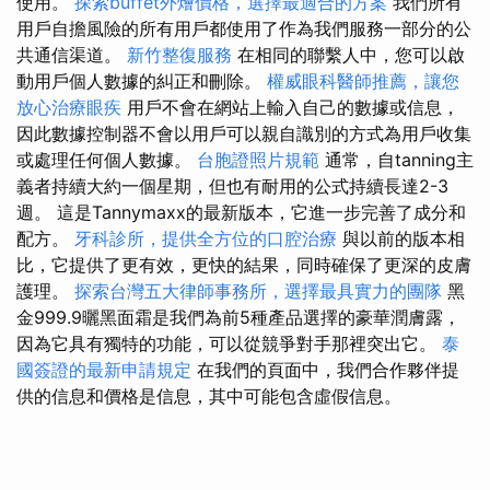
使用。
探索buffet外燴價格，選擇最適合的方案
我們所有
用戶自擔風險的所有用戶都使用了作為我們服務一部分的公
共通信渠道。
新竹整復服務
在相同的聯繫人中，您可以啟
動用戶個人數據的糾正和刪除。
權威眼科醫師推薦，讓您
放心治療眼疾
用戶不會在網站上輸入自己的數據或信息，
因此數據控制器不會以用戶可以親自識別的方式為用戶收集
或處理任何個人數據。
台胞證照片規範
通常，自tanning主
義者持續大約一個星期，但也有耐用的公式持續長達2-3
週。 這是Tannymaxx的最新版本，它進一步完善了成分和
配方。
牙科診所，提供全方位的口腔治療
與以前的版本相
比，它提供了更有效，更快的結果，同時確保了更深的皮膚
護理。
探索台灣五大律師事務所，選擇最具實力的團隊
黑
金999.9曬黑面霜是我們為前5種產品選擇的豪華潤膚露，
因為它具有獨特的功能，可以從競爭對手那裡突出它。
泰
國簽證的最新申請規定
在我們的頁面中，我們合作夥伴提
供的信息和價格是信息，其中可能包含虛假信息。