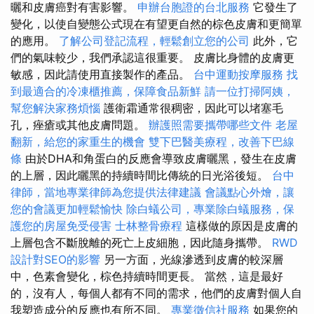
曬和皮膚癌對有害影響。
申辦台胞證的台北服務
它發生了
變化，以使自變態公式現在有望更自然的棕色皮膚和更簡單
的應用。
了解公司登記流程，輕鬆創立您的公司
此外，它
們的氣味較少，我們承認這很重要。 皮膚比身體的皮膚更
敏感，因此請使用直接製作的產品。
台中運動按摩服務
找
到最適合的冷凍櫃推薦，保障食品新鮮
請一位打掃阿姨，
幫您解決家務煩惱
護衛霜通常很稠密，因此可以堵塞毛
孔，痤瘡或其他皮膚問題。
辦護照需要攜帶哪些文件
老屋
翻新，給您的家重生的機會
雙下巴醫美療程，改善下巴線
條
由於DHA和角蛋白的反應會導致皮膚曬黑，發生在皮膚
的上層，因此曬黑的持續時間比傳統的日光浴後短。
台中
律師，當地專業律師為您提供法律建議
會議點心外燴，讓
您的會議更加輕鬆愉快
除白蟻公司，專業除白蟻服務，保
護您的房屋免受侵害
士林整骨療程
這樣做的原因是皮膚的
上層包含不斷脫離的死亡上皮細胞，因此隨身攜帶。
RWD
設計對SEO的影響
另一方面，光線滲透到皮膚的較深層
中，色素會變化，棕色持續時間更長。 當然，這是最好
的，沒有人，每個人都有不同的需求，他們的皮膚對個人自
我塑造成分的反應也有所不同。
專業徵信社服務
如果您的