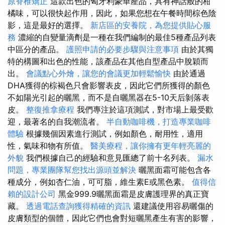
原脊椎矯正
這款出色的匈牙利豪華產品，具有神話般的柑
橘味，可以很快起作用，因此，如果您想在午餐時間棕色陰
影，這是最好的選擇。
新店區的安養院，為您提供貼心服
務
濃縮的自變量滴劑是一種在我們編制的最佳5種產品列表
中區分的產品。
護照申請的必要步驟與注意事項
由於其獨
特的構圖和出色的性能，該產品在其他自型產品中脫穎而
出。
會議點心外燴，讓您的會議更加輕鬆愉快
由於通過
DHA獲得的棕褐色只會影響表皮，因此它們所獲得的顏色
不如陽光引起的曬黑，而不是自曬黑器在5-10天后剝落表
皮。
整復推拿療程
我們專注於這項測試，對市場上最受歡
迎，最著名的自我潮流者。
半自動咖啡機，打造專業咖啡
體驗
根據幾個因素進行測試，例如顏色，耐用性，適用
性，氣味和物有所值。
醫美療程，讓你擁有更年輕亮麗的
外貌
我們根據自己的經驗和意見匯總了前十名列表。
漏水
問題，專業團隊幫您找出源頭並解決
曬黑面霜可能包含各
種成分，例如杏仁油，可可脂，維生素E或黑色素。
值得信
賴的設計公司
黑金999.9曬黑面霜是皮膚護理界的真正寶
藏。
透過電話查詢獲得精確的資訊
還建議使用容易曬傷的
皮膚類型的個體，因此它們也會對短曬黑產生有害的影響，