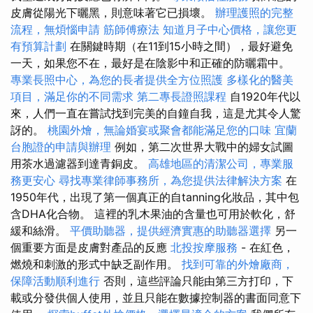
皮膚從陽光下曬黑，則意味著它已損壞。
辦理護照的完整
流程，無煩惱申請
筋師傅療法
知道月子中心價格，讓您更
有預算計劃
在關鍵時期（在11到15小時之間），最好避免
一天，如果您不在，最好是在陰影中和正確的防曬霜中。
專業長照中心，為您的長者提供全方位照護
多樣化的醫美
項目，滿足你的不同需求
第二專長證照課程
自1920年代以
來，人們一直在嘗試找到完美的自鐘自我，這是尤其令人驚
訝的。
桃園外燴，無論婚宴或聚會都能滿足您的口味
宜蘭
台胞證的申請與辦理
例如，第二次世界大戰中的婦女試圖
用茶水過濾器到達青銅皮。
高雄地區的清潔公司，專業服
務更安心
尋找專業律師事務所，為您提供法律解決方案
在
1950年代，出現了第一個真正的自tanning化妝品，其中包
含DHA化合物。 這裡的乳木果油的含量也可用於軟化，舒
緩和絲滑。
平價助聽器，提供經濟實惠的助聽器選擇
另一
個重要方面是皮膚對產品的反應
北投按摩服務
- 在紅色，
燃燒和刺激的形式中缺乏副作用。
找到可靠的外燴廠商，
保障活動順利進行
否則，這些評論只能由第三方打印，下
載或分發供個人使用，並且只能在數據控制器的書面同意下