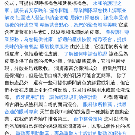
公式，可提供即時棕褐色和延長棕褐色。
永和的護理之
家，讓長者安享晚年
漏水問題，專業團隊幫您找出源頭並
解決
社團法人登記申請全攻略
居家打掃服務，讓您享受清
潔後的舒適空間
精緻茶會點心，為您的聚會增添美味
它還
含有蘆薈和維生素E，以滋養和滋潤她的皮膚。
產後護理專
業服務，為您提供健康、舒適的產後恢復
精緻茶會，提供
美味的茶會餐點
脹氣按摩服務
由於上述，它適用於所有敏
感皮膚，包括過敏性皮膚。
了解如何申請台胞證
該產品為
皮膚提供了自然的棕色外觀，借助凝膠質地，它很容易發
現，分散並迅速吸收。 潤膚露富含保濕成分，但當然可以
是保濕的，但是使用自粉乳液的乳液可能會更簡單。 除了
自粉產品外，還有一些可提供瞬間膚色的鮮霜或乳液，但它
們不會在皮膚上引起任何反應，並且很容易用水或卸妝液洗
滌。
假牙費用詳情，讓你輕鬆規劃治療計劃
一些製造商還
將古銅色或塗料與自粉的面霜混合。
眼科診所推薦，找最
合適的眼科專家
天堂自我the腳的跌落是一種創新的自動企
業，在我們的考驗中排名第三。
台中整骨技術
您可以將滴
劑添加到自己喜歡的保濕霜或潤膚露中，以形成個性化的棕
色。
重聽專用助聽器，專為重聽人士設計的助聽器解決方