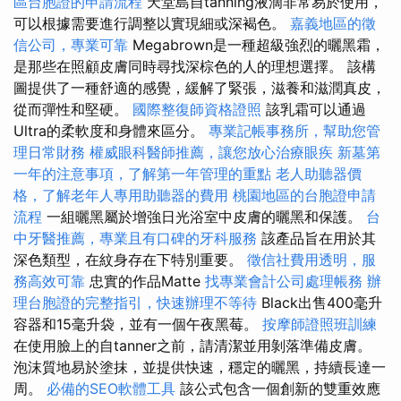
區台胞證的申請流程
天堂島自tanning液滴非常易於使用，
可以根據需要進行調整以實現細或深褐色。
嘉義地區的徵
信公司，專業可靠
Megabrown是一種超級強烈的曬黑霜，
是那些在照顧皮膚同時尋找深棕色的人的理想選擇。 該構
圖提供了一種舒適的感覺，緩解了緊張，滋養和滋潤真皮，
從而彈性和堅硬。
國際整復師資格證照
該乳霜可以通過
Ultra的柔軟度和身體來區分。
專業記帳事務所，幫助您管
理日常財務
權威眼科醫師推薦，讓您放心治療眼疾
新墓第
一年的注意事項，了解第一年管理的重點
老人助聽器價
格，了解老年人專用助聽器的費用
桃園地區的台胞證申請
流程
一組曬黑屬於增強日光浴室中皮膚的曬黑和保護。
台
中牙醫推薦，專業且有口碑的牙科服務
該產品旨在用於其
深色類型，在紋身存在下特別重要。
徵信社費用透明，服
務高效可靠
忠實的作品Matte
找專業會計公司處理帳務
辦
理台胞證的完整指引，快速辦理不等待
Black出售400毫升
容器和15毫升袋，並有一個午夜黑莓。
按摩師證照班訓練
在使用臉上的自tanner之前，請清潔並用剝落準備皮膚。
泡沫質地易於塗抹，並提供快速，穩定的曬黑，持續長達一
周。
必備的SEO軟體工具
該公式包含一個創新的雙重效應