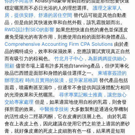
你的不同需求
Kolastyna豪華青銅自粉奶油是那些想要快速
穩定曬黑而不必日光浴的人的理想選擇。
護理之家單人
房，提供安靜、舒適的居住空間
替代品可能是其他自動產
品，但是由於其快速效率和自然外觀，該乳霜脫穎而出。
RWD設計對SEO的影響
如果您想快速自然的膚色並保護皮
膚免受陽光的有害作用，則應使用自粉的面部和身體產品。
Comprehensive Accounting Firm CPA Solutions
由於產
品的獨特成分，效率和保濕效果，您應該嘗試實現真正自然
而有吸引力的棕褐色。
竹北月子中心，為新媽媽提供細心
照顧
儘管市場上還有許多其他自tanning產品，但伊芙琳化
妝品巴西體是面部和身體的最佳選擇之一。
柬埔寨簽證的
辦理流程
時尚且實用的裝潢，提升家居格調
替代產品包括
面霜，噴霧劑甚至濕巾，但通常不會提供與該液體配方相同
的光滑效果和天然曬黑。
尋求專業記帳士推薦，讓您放心
交給專家處理
但是，如果適當地使用自粉的乳霜，則會發
揮所需的效果。
中醫推拿技術
大多數製劑是通過化學機制
的活性成分二羥基丙酮，它在皮膚的頂層上色。 由於乳霜
會在上表皮上色，因此建議在使用它們之前塗上適當的磨砂
膏，就好像皮膚的死皮上皮細胞有色一樣，結果將是短期