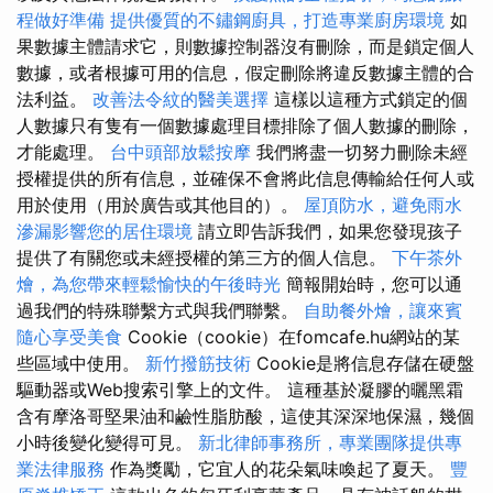
程做好準備
提供優質的不鏽鋼廚具，打造專業廚房環境
如
果數據主體請求它，則數據控制器沒有刪除，而是鎖定個人
數據，或者根據可用的信息，假定刪除將違反數據主體的合
法利益。
改善法令紋的醫美選擇
這樣以這種方式鎖定的個
人數據只有隻有一個數據處理目標排除了個人數據的刪除，
才能處理。
台中頭部放鬆按摩
我們將盡一切努力刪除未經
授權提供的所有信息，並確保不會將此信息傳輸給任何人或
用於使用（用於廣告或其他目的）。
屋頂防水，避免雨水
滲漏影響您的居住環境
請立即告訴我們，如果您發現孩子
提供了有關您或未經授權的第三方的個人信息。
下午茶外
燴，為您帶來輕鬆愉快的午後時光
簡報開始時，您可以通
過我們的特殊聯繫方式與我們聯繫。
自助餐外燴，讓來賓
隨心享受美食
Cookie（cookie）在fomcafe.hu網站的某
些區域中使用。
新竹撥筋技術
Cookie是將信息存儲在硬盤
驅動器或Web搜索引擎上的文件。 這種基於凝膠的曬黑霜
含有摩洛哥堅果油和鹼性脂肪酸，這使其深深地保濕，幾個
小時後變化變得可見。
新北律師事務所，專業團隊提供專
業法律服務
作為獎勵，它宜人的花朵氣味喚起了夏天。
豐