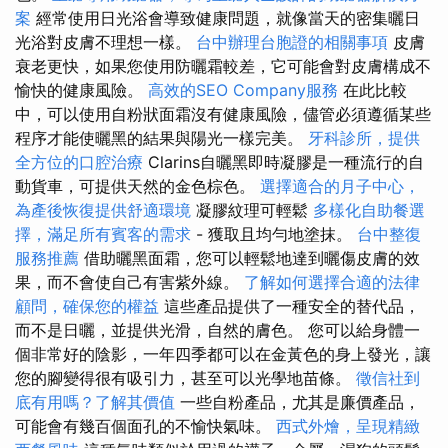
案
經常使用日光浴會導致健康問題，就像當天的密集曬日
光浴對皮膚不理想一樣。
台中辦理台胞證的相關事項
皮膚
衰老更快，如果您使用防曬霜較差，它可能會對皮膚構成不
愉快的健康風險。
高效的SEO Company服務
在此比較
中，可以使用自粉狀面霜沒有健康風險，儘管必須遵循某些
程序才能使曬黑的結果與陽光一樣完美。
牙科診所，提供
全方位的口腔治療
Clarins自曬黑即時凝膠是一種流行的自
動貨車，可提供天然的金色棕色。
選擇適合的月子中心，
為產後恢復提供舒適環境
凝膠紋理可輕鬆
多樣化自助餐選
擇，滿足所有賓客的需求
- 獲取且均勻地塗抹。
台中整復
服務推薦
借助曬黑面霜，您可以輕鬆地達到曬傷皮膚的效
果，而不會使自己有害紫外線。
了解如何選擇合適的法律
顧問，確保您的權益
這些產品提供了一種安全的替代品，
而不是日曬，並提供光滑，自然的膚色。 您可以給身體一
個非常好的陰影，一年四季都可以在金黃色的身上發光，讓
您的腳變得很有吸引力，甚至可以光學地苗條。
徵信社到
底有用嗎？了解其價值
一些自粉產品，尤其是廉價產品，
可能會有幾百個面孔的不愉快氣味。
西式外燴，呈現精緻