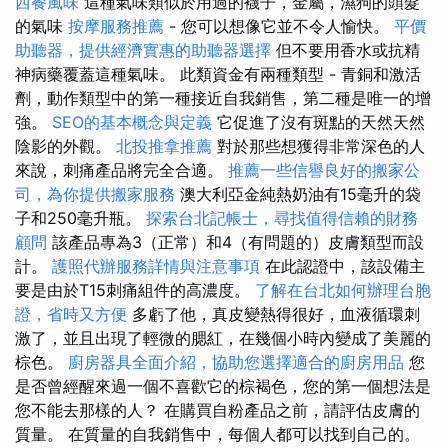
西餐風味
這種氣味類似於用過的襪子，金屬，濕狗的頭髮
的氣味
按摩服務推薦
- 您可以想像它並不令人愉快。
平價
助聽器，提供經濟實惠的助聽器選擇
但不要用香水或抗精
神病藥覆蓋這種氣味。 此類資金有兩種類型 - 青銅和激活
劑，動作類型中的第一種接近自我銷售，第二種是唯一的增
強。
SEO的基本概念與定義
它促進了沒有斑點的天然天然
陰影的外觀。
北投推拿推薦
對於那些想獲得非常深色的人
來說，刺痛產品將完全合適。
推薦一些信譽良好的搬家公
司，為你提供搬家服務
澳大利亞金純熱奶油有15毫升的袋
子和250毫升瓶。
探索台北記帳士，尋找值得信賴的財務
顧問
該產品專為3（正常）和4（有問題的）皮膚類型而設
計。
護照代辦服務詳情與注意事項
在此認證中，該設備主
要是由於T15刺痛組件的高濃度。
了解在台北如何辦理台胞
證，省時又方便
多虧了他，真皮變熱得很好，血液循環刺
激了，並且出現了輕微的腮紅，在幾個小時內變成了美麗的
棕色。
廚房器具全面介紹，協助您選擇適合的廚房用品
您
是否曾經醒來過一個不喜歡它的棕褐色，您的第一個想法是
您不能去那樣的人？ 在購買自粉產品之前，請評估皮膚的
質量。 在質量的自我銷售中，每個人都可以找到自己的。