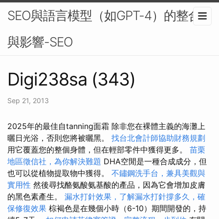
SEO與語言模型（如GPT-4）的整合
與影響-SEO
Digi238sa (343)
Sep 21, 2013
2025年的最佳自tanning面霜 除非您在裸體主義的海灘上
曬日光浴，否則您將被曬黑。
找台北會計師協助財務規劃
用它覆蓋您的整個身體，但在輕部零件中獲得更多。
苗栗
地區徵信社，為你解決難題
DHA空閒是一種合成成分，但
也可以從植物提取物中獲得。
不鏽鋼洗手台，兼具美觀與
實用性
然後尋找酪氨酸氨基酸的產品，因為它會增加皮膚
的黑色素產生。
漏水打針效果，了解漏水打針撐多久，確
保修復效果
棕褐色是在幾個小時（6-10）期間開發的，持