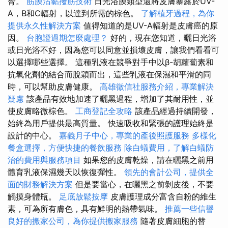
脅。
筋膜沾黏撥筋技術
日光浴膜類型還將皮膚暴露於UV-
A，B和C輻射，以達到所需的棕色。
了解植牙過程，為你
提供永久性解決方案
值得知道的是UV-A輻射是皮膚癌的原
因。
台胞證過期怎麼處理？
好的，現在您知道，曬日光浴
或日光浴不好，因為您可以同意並損壞皮膚，讓我們看看可
以選擇哪些選擇。 這種乳液在競爭對手中以β-胡蘿蔔素和
抗氧化劑的結合而脫穎而出，這些乳液在保濕和平滑的同
時，可以幫助皮膚健康。
高雄徵信社服務介紹，專業解決
疑慮
該產品有效地加速了曬黑過程，增加了其耐用性，並
使皮膚略微棕色。
工商登記全攻略
該產品經過持續開發，
始終為用戶提供最高質量。 快速吸收和緊張的護理始終是
設計的中心。
嘉義月子中心，專業的產後照護服務
多樣化
餐盒選擇，方便快捷的餐飲服務
除白蟻費用，了解白蟻防
治的費用與服務項目
如果您的皮膚乾燥，請在曬黑之前用
體育乳液保濕幾天以恢復彈性。
領先的會計公司，提供全
面的財務解決方案
但是要當心，在曬黑之前剝皮後，不要
觸摸身體瓶。
足底放鬆按摩
皮膚護理成分富含自粉的維生
素，可為所有膚色，具有鮮明的熱帶氣味。
推薦一些信譽
良好的搬家公司，為你提供搬家服務
隨著皮膚細胞的替