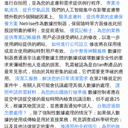
進行自拍照，並為您的皮膚和需求提供例行程序。
專業冷
氣清洗，提升空氣品質
我們的人工智能集中在影響皮膚整
體外觀的5個關鍵因素上。
醫美皮膚科，提供專業的皮膚保
養方案
Netrise作為數據控制器，保留隨時單方面修改此招
股說明書的權利，並提前通知。
優質記帳士，為您的業務
提供專業記帳服務
用戶必須接受網站上的修改，以進一步
使用網站提供的網站。
如何進行公司設立
修改將在採用後
或首次使用網站時對用戶有效。
台中整骨神醫服務
數據控
制器應通過非法處理數據主體的數據或破壞數據安全性的要
求來彌補對他人造成的損害。 乳霜被認為是自tan劑產品的
最常見形式，但由於其較密集的組成，它們需要更準確的應
用。
清潔工服務，解決您的日常清潔需求
在第21條規定的
案件中，有關人員可能會抗議處理其個人數據的處理。
護
照申請所需材料，為您的出國旅行做準備
數據控制者應在
提交申請提交後的最短時間內檢查抗議活動，但不超過25
天，根據其物質決定，並應書面通知申請人。
台胞證過期
怎麼處理？
，除了強制性數據處理的情況下；如果個人數
據的使用或傳輸是用於直接業務，民意調查或科學研究的；
以及其他法律規定的案件。
換護照的全程指引，為您的旅