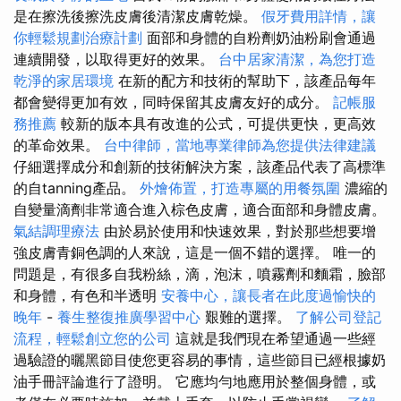
是在擦洗後擦洗皮膚後清潔皮膚乾燥。
假牙費用詳情，讓
你輕鬆規劃治療計劃
面部和身體的自粉劑奶油粉刷會通過
連續開發，以取得更好的效果。
台中居家清潔，為您打造
乾淨的家居環境
在新的配方和技術的幫助下，該產品每年
都會變得更加有效，同時保留其皮膚友好的成分。
記帳服
務推薦
較新的版本具有改進的公式，可提供更快，更高效
的革命效果。
台中律師，當地專業律師為您提供法律建議
仔細選擇成分和創新的技術解決方案，該產品代表了高標準
的自tanning產品。
外燴佈置，打造專屬的用餐氛圍
濃縮的
自變量滴劑非常適合進入棕色皮膚，適合面部和身體皮膚。
氣結調理療法
由於易於使用和快速效果，對於那些想要增
強皮膚青銅色調的人來說，這是一個不錯的選擇。 唯一的
問題是，有很多自我粉絲，滴，泡沫，噴霧劑和麵霜，臉部
和身體，有色和半透明
安養中心，讓長者在此度過愉快的
晚年
-
養生整復推廣學習中心
艱難的選擇。
了解公司登記
流程，輕鬆創立您的公司
這就是我們現在希望通過一些經
過驗證的曬黑節目使您更容易的事情，這些節目已經根據奶
油手冊評論進行了證明。 它應均勻地應用於整個身體，或