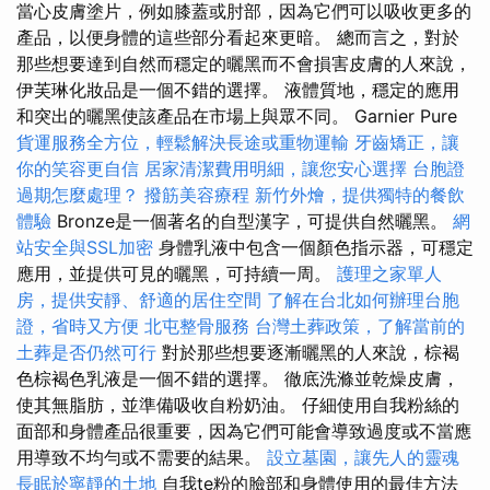
當心皮膚塗片，例如膝蓋或肘部，因為它們可以吸收更多的
產品，以便身體的這些部分看起來更暗。 總而言之，對於
那些想要達到自然而穩定的曬黑而不會損害皮膚的人來說，
伊芙琳化妝品是一個不錯的選擇。 液體質地，穩定的應用
和突出的曬黑使該產品在市場上與眾不同。 Garnier Pure
貨運服務全方位，輕鬆解決長途或重物運輸
牙齒矯正，讓
你的笑容更自信
居家清潔費用明細，讓您安心選擇
台胞證
過期怎麼處理？
撥筋美容療程
新竹外燴，提供獨特的餐飲
體驗
Bronze是一個著名的自型漢字，可提供自然曬黑。
網
站安全與SSL加密
身體乳液中包含一個顏色指示器，可穩定
應用，並提供可見的曬黑，可持續一周。
護理之家單人
房，提供安靜、舒適的居住空間
了解在台北如何辦理台胞
證，省時又方便
北屯整骨服務
台灣土葬政策，了解當前的
土葬是否仍然可行
對於那些想要逐漸曬黑的人來說，棕褐
色棕褐色乳液是一個不錯的選擇。 徹底洗滌並乾燥皮膚，
使其無脂肪，並準備吸收自粉奶油。 仔細使用自我粉絲的
面部和身體產品很重要，因為它們可能會導致過度或不當應
用導致不均勻或不需要的結果。
設立墓園，讓先人的靈魂
長眠於寧靜的土地
自我te粉的臉部和身體使用的最佳方法