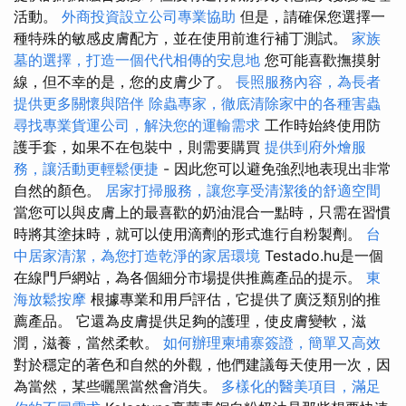
活動。
外商投資設立公司專業協助
但是，請確保您選擇一
種特殊的敏感皮膚配方，並在使用前進行補丁測試。
家族
墓的選擇，打造一個代代相傳的安息地
您可能喜歡撫摸射
線，但不幸的是，您的皮膚少了。
長照服務內容，為長者
提供更多關懷與陪伴
除蟲專家，徹底清除家中的各種害蟲
尋找專業貨運公司，解決您的運輸需求
工作時始終使用防
護手套，如果不在包裝中，則需要購買
提供到府外燴服
務，讓活動更輕鬆便捷
- 因此您可以避免強烈地表現出非常
自然的顏色。
居家打掃服務，讓您享受清潔後的舒適空間
當您可以與皮膚上的最喜歡的奶油混合一點時，只需在習慣
時將其塗抹時，就可以使用滴劑的形式進行自粉製劑。
台
中居家清潔，為您打造乾淨的家居環境
Testado.hu是一個
在線門戶網站，為各個細分市場提供推薦產品的提示。
東
海放鬆按摩
根據專業和用戶評估，它提供了廣泛類別的推
薦產品。 它還為皮膚提供足夠的護理，使皮膚變軟，滋
潤，滋養，當然柔軟。
如何辦理柬埔寨簽證，簡單又高效
對於穩定的著色和自然的外觀，他們建議每天使用一次，因
為當然，某些曬黑當然會消失。
多樣化的醫美項目，滿足