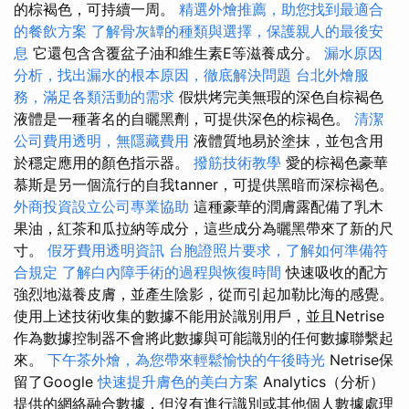
的棕褐色，可持續一周。
精選外燴推薦，助您找到最適合
的餐飲方案
了解骨灰罈的種類與選擇，保護親人的最後安
息
它還包含含覆盆子油和維生素E等滋養成分。
漏水原因
分析，找出漏水的根本原因，徹底解決問題
台北外燴服
務，滿足各類活動的需求
假烘烤完美無瑕的深色自棕褐色
液體是一種著名的自曬黑劑，可提供深色的棕褐色。
清潔
公司費用透明，無隱藏費用
液體質地易於塗抹，並包含用
於穩定應用的顏色指示器。
撥筋技術教學
愛的棕褐色豪華
慕斯是另一個流行的自我tanner，可提供黑暗而深棕褐色。
外商投資設立公司專業協助
這種豪華的潤膚露配備了乳木
果油，紅茶和瓜拉納等成分，這些成分為曬黑帶來了新的尺
寸。
假牙費用透明資訊
台胞證照片要求，了解如何準備符
合規定
了解白內障手術的過程與恢復時間
快速吸收的配方
強烈地滋養皮膚，並產生陰影，從而引起加勒比海的感覺。
使用上述技術收集的數據不能用於識別用戶，並且Netrise
作為數據控制器不會將此數據與可能識別的任何數據聯繫起
來。
下午茶外燴，為您帶來輕鬆愉快的午後時光
Netrise保
留了Google
快速提升膚色的美白方案
Analytics（分析）
提供的網絡融合數據，但沒有進行識別或其他個人數據處理