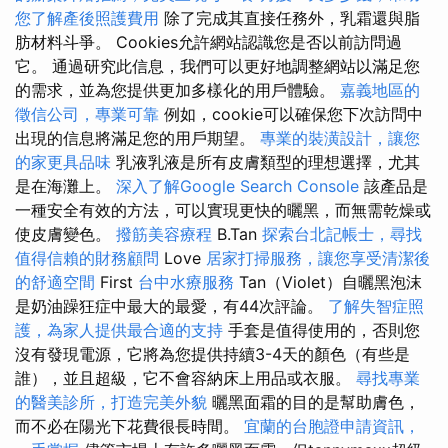
您了解產後照護費用
除了完成其直接任務外，乳霜還與脂
肪材料斗爭。 Cookies允許網站認識您是否以前訪問過
它。 通過研究此信息，我們可以更好地調整網站以滿足您
的需求，並為您提供更加多樣化的用戶體驗。
嘉義地區的
徵信公司，專業可靠
例如，cookie可以確保您下次訪問中
出現的信息將滿足您的用戶期望。
專業的裝潢設計，讓您
的家更具品味
乳液乳液是所有皮膚類型的理想選擇，尤其
是在海灘上。
深入了解Google Search Console
該產品是
一種安全有效的方法，可以實現更快的曬黑，而無需乾燥或
使皮膚變色。
撥筋美容療程
B.Tan
探索台北記帳士，尋找
值得信賴的財務顧問
Love
居家打掃服務，讓您享受清潔後
的舒適空間
First
台中水療服務
Tan（Violet）自曬黑泡沫
是奶油躁狂症中最大的最愛，有44次評論。
了解失智症照
護，為家人提供最合適的支持
手套是值得使用的，否則您
沒有發現電源，它將為您提供持續3-4天的顏色（有些是
誰），並且超級，它不會容納床上用品或衣服。
尋找專業
的醫美診所，打造完美外貌
曬黑面霜的目的是幫助膚色，
而不必在陽光下花費很長時間。
宜蘭的台胞證申請資訊，