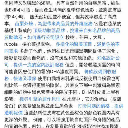
但同時又對曬黑的渴望。 具有自然作用的自曬黑霜，維生
素E和可可脂，從而產生均勻的夏季棕色陰影，並將皮膚滋
潤24小時。 熱天然奶油並不便宜，但其效率超過了高成
本。
苗栗外燴，為您帶來高品質的外燴服務
它是在蔬菜的
基礎上製成的
頂級助聽器品牌，挑選來自知名品牌的高品
質助聽器
-
如何進行公司設立
桉樹，芒果，大豆，
rucola，捲心菜提取物。
多樣化的醫美項目，滿足你的不
同需求
多虧了他們，他們在日光燈曬黑期間提供了深食，
陰影是穩定而自然的，沒有斑點和其他痕跡。
知名設計公
司，提供一流的室內設計服務
但是，開發曬黑所需的時間
可能會因您使用的霜的DHA濃度而異。
餐飲設備回收服
務，快速又環保
使用自我粉末乳液或反複使用自粉霜也可
能比第一次獲得更黑的陰影。 與表皮下層中刺激稱為黑素
細胞的細胞中黑色素產生的陽光不同，DHA對皮膚上層有
影響。
搜尋引擎的運作原理
在此層中，它與角蛋白（皮膚
蛋白）的氨基酸反應並產生黑色素 -
打掃阿姨的價格，提供
透明報價
這些顏料使皮膚在黃色至棕色的顏色範圍內具有
更深的外觀。 例如，可以增強用於自動面部和身體的產品
的青銅色調，例如，在您最喜歡的乳液或奶油中添加幾滴，