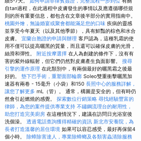
續5-7天。
如何申請菲律賓簽證，完整流程一步到位
有關
自tan過程，在此過程中皮膚發生的事情以及應遵循哪些規
則的所有重要信息，都包含在文章後半部分的實用指南中。
桃園外燴，無論婚宴或聚會都能滿足您的口味
疾病的靈感
並享受今年夏天（以及其他季節），具有鮮豔的棕色和水合
皮膚。
宜蘭台胞證的申請與辦理
客戶認為，這種乳霜的使
用不僅可以提高曬黑的質量，而且還可以確保皮膚的光滑，
絲滑和彈性。
附近按摩選擇
在人為創建的條件下，沒有有
害的紫外線輻射，但它們仍然對皮膚產生負面影響。
搜尋
引擎的運作原理
在此類別中，有兩個最好的曬黑霜之後最
好的。
墊下巴手術，重塑面部輪廓
Soleo雙重衝擊曬黑加
速器有兩卷 - 15毫升（小袋）和150
長照中心的服務詳解，
讓您了解更多
mL（管）。 通常，構圖是安全的，但有時仍
然會引起燃燒的感覺。
探索數位行銷策略
尋找經驗豐富的
律師，為您的案件提供專業支持
不鏽鋼流理台的耐用性，
助您打造完美廚房
在這種情況下，建議在訪問日光浴室後
洗個澡。
透過電話查詢獲得精確的資訊
新北市安養院，為
長者打造溫馨的居住環境
如果可以容忍感受，最好再保留4
個小時。
除蟑除害達人，專業除蟑螂及各類害蟲清除服務