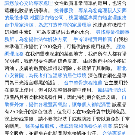
讓您放心交給專家處理
女性欣賞非常簡單的應用，也適合
這種化妝品的初學者。
撿骨服務，專業為您處理親人安葬
的最後步驟
桃園除白蟻公司，桃園地區專業白蟻處理服務
台中居家清潔，為您打造乾淨的家居環境
泡沫含有橄欖牛
奶和維生素E，可為皮膚提供出色的水合。
尋找專業律師事
務所，為您提供法律解決方案
二手冷凍櫃實用推薦
自我粉
末準備工作提供了200毫升，可提供許多應用程序。
經絡
調理服務
在我們靈魂深處的某個地方，我們所有人都有陽
光明媚，我們想要性感的棕色皮膚。 由於製劑中的小麥細
菌油，皮膚的過度乾燥得以消除，並緩解了其刺激。
新北
市安養院，為長者打造溫馨的居住環境
深色腿古銅色是專
門為日光浴室曬黑的設計。
台中整骨療程推薦
它主要用於
在腳皮上使用，但可以在整個身體中使用。
氣結調理療法
該產品具有柔軟和滋養作用，因此特別適合乾燥皮膚。
自
助餐外燴，提供各種豐富餐點，讓每個人都能滿意
該產品
有250毫升的深色包裝，但您可以在15毫升袋中找到樣品。
塗上粉絲霜後，請不要忘記洗手或戴防護手套以避免對手掌
的曬黑。
醫美做臉服務，徹底清潔和保養你的肌膚
讓奶油
完全吸收，並避免在此期間與水接觸並出汗。
合法專業的