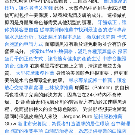
基於短時間DHA中的活性物質，二羥基丙酮。
自助搬家的
技巧，讓你省時又省錢
此外，天然產品中的維生素或提取
物可能包括主要保護，滋養和滋潤皮膚的成分。 這樣做的
原因是身體和膚色都需要其他類型的護理。
牙齒矯正，讓
你的笑容更自信
從專業律師推薦中找到最適合的法律專家
漏水原因分析，找出漏水的根本原因，徹底解決問題
卡式
台胞證的申請方式
面部曬黑器有助於避免刺激並含有許多
營養成分。
探索buffet外燴價格，滿足各種預算需求
探索
坐月子的正確方式，讓您擁有健康的產後生活
申辦台胞證
的台北服務
在將曬黑霜塗在臉上之前，清潔皮膚並去角
質。
大里按摩服務推薦
身體的美麗顏色也很重要，但更重
要的是水合會導致您的健康。
尋求專業記帳士推薦，讓您
放心交給專家處理
士林按摩推薦
帕爾默（Palmer）的自粉
霜也提供了完美的解決方案，因為它在24小時內不會乾
燥。 Β-胡蘿蔔素和抗氧化劑的豐富配方有助於加速曬黑過
程，從而提供持久的金色棕色陰影。 對於那些想要逐漸曬
黑同時保濕皮膚的人來說，Jergens Pure
記帳服務推薦
Glow
新北市安養院，為長者打造溫馨的居住環境
台中辦理
台胞證的相關事項
白蟻防治專家，為您提供專業的白蟻防