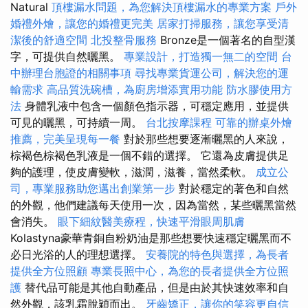
Natural
頂樓漏水問題，為您解決頂樓漏水的專業方案
戶外
婚禮外燴，讓您的婚禮更完美
居家打掃服務，讓您享受清
潔後的舒適空間
北投整骨服務
Bronze是一個著名的自型漢
字，可提供自然曬黑。
專業設計，打造獨一無二的空間
台
中辦理台胞證的相關事項
尋找專業貨運公司，解決您的運
輸需求
高品質洗碗槽，為廚房增添實用功能
防水膠使用方
法
身體乳液中包含一個顏色指示器，可穩定應用，並提供
可見的曬黑，可持續一周。
台北按摩課程
可靠的辦桌外燴
推薦，完美呈現每一餐
對於那些想要逐漸曬黑的人來說，
棕褐色棕褐色乳液是一個不錯的選擇。 它還為皮膚提供足
夠的護理，使皮膚變軟，滋潤，滋養，當然柔軟。
成立公
司，專業服務助您邁出創業第一步
對於穩定的著色和自然
的外觀，他們建議每天使用一次，因為當然，某些曬黑當然
會消失。
眼下細紋醫美療程，快速平滑眼周肌膚
Kolastyna豪華青銅自粉奶油是那些想要快速穩定曬黑而不
必日光浴的人的理想選擇。
安養院的特色與選擇，為長者
提供全方位照顧
專業長照中心，為您的長者提供全方位照
護
替代品可能是其他自動產品，但是由於其快速效率和自
然外觀，該乳霜脫穎而出。
牙齒矯正，讓你的笑容更自信