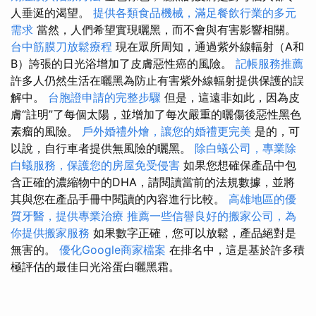
人垂涎的渴望。
提供各類食品機械，滿足餐飲行業的多元
需求
當然，人們希望實現曬黑，而不會與有害影響相關。
台中筋膜刀放鬆療程
現在眾所周知，通過紫外線輻射（A和
B）誇張的日光浴增加了皮膚惡性癌的風險。
記帳服務推薦
許多人仍然生活在曬黑為防止有害紫外線輻射提供保護的誤
解中。
台胞證申請的完整步驟
但是，這遠非如此，因為皮
膚“註明”了每個太陽，並增加了每次嚴重的曬傷後惡性黑色
素瘤的風險。
戶外婚禮外燴，讓您的婚禮更完美
是的，可
以說，自行車者提供無風險的曬黑。
除白蟻公司，專業除
白蟻服務，保護您的房屋免受侵害
如果您想確保產品中包
含正確的濃縮物中的DHA，請閱讀當前的法規數據，並將
其與您在產品手冊中閱讀的內容進行比較。
高雄地區的優
質牙醫，提供專業治療
推薦一些信譽良好的搬家公司，為
你提供搬家服務
如果數字正確，您可以放鬆，產品絕對是
無害的。
優化Google商家檔案
在排名中，這是基於許多積
極評估的最佳日光浴蛋白曬黑霜。