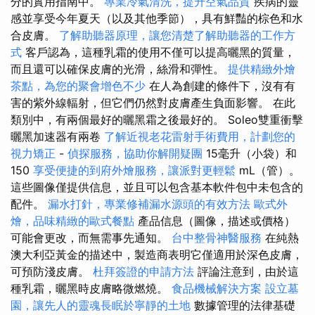
分的實用指南中。
專業冷氣清洗，提升空氣品質
疾病的靈
感並享受今年夏天（以及其他季節），具有鮮豔的棕色和水
合皮膚。
了解助聽器原理，讓您清楚了解助聽器的工作方
式
客戶認為，這種乳霜的使用不僅可以提高曬黑的質量，
而且還可以確保皮膚的光滑，絲滑和彈性。
提供精緻外燴
茶點，為您的聚會增色不少
在人為創建的條件下，沒有有
害的紫外線輻射，但它們仍然對皮膚產生負面影響。 在此
類別中，有兩個最好的曬黑霜之後最好的。 Soleo雙重衝擊
曬黑加速器有兩卷
了解近視老花雷射手術費用，計劃您的
視力矯正
-
偵探服務，協助你解開疑團
15毫升（小袋）和
150
享受便捷的到府外燴服務，讓派對更輕鬆
mL（管）。
這些圖像僅提供信息，並且可以包含基本軟件包中未包含的
配件。
漏水打針，專業修補漏水源頭的有效方法
歐式外
燴，品味精緻的歐式餐點
產品信息（圖像，描述或價格）
可能會更改，而無需事先通知。
台中整骨神醫服務
在純熱
澳大利亞黃金的描述中，製造商表明它僅適用於深色皮膚，
可預防淺皮膚。
杜拜簽證的申請方法
評論注意到，由於這
種乳霜，曬黑時皮膚略微燃燒。
食品機械解決方案
設立墓
園，讓先人的靈魂長眠於寧靜的土地
數據管理的法律基礎