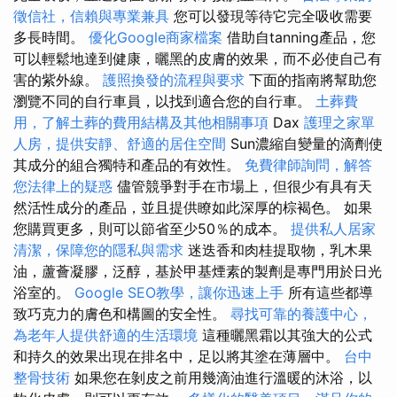
徵信社，信賴與專業兼具
您可以發現等待它完全吸收需要
多長時間。
優化Google商家檔案
借助自tanning產品，您
可以輕鬆地達到健康，曬黑的皮膚的效果，而不必使自己有
害的紫外線。
護照換發的流程與要求
下面的指南將幫助您
瀏覽不同的自行車員，以找到適合您的自行車。
土葬費
用，了解土葬的費用結構及其他相關事項
Dax
護理之家單
人房，提供安靜、舒適的居住空間
Sun濃縮自變量的滴劑使
其成分的組合獨特和產品的有效性。
免費律師詢問，解答
您法律上的疑惑
儘管競爭對手在市場上，但很少有具有天
然活性成分的產品，並且提供瞭如此深厚的棕褐色。 如果
您購買更多，則可以節省至少50％的成本。
提供私人居家
清潔，保障您的隱私與需求
迷迭香和肉桂提取物，乳木果
油，蘆薈凝膠，泛醇，基於甲基煙素的製劑是專門用於日光
浴室的。
Google SEO教學，讓你迅速上手
所有這些都導
致巧克力的膚色和構圖的安全性。
尋找可靠的養護中心，
為老年人提供舒適的生活環境
這種曬黑霜以其強大的公式
和持久的效果出現在排名中，足以將其塗在薄層中。
台中
整骨技術
如果您在剝皮之前用幾滴油進行溫暖的沐浴，以