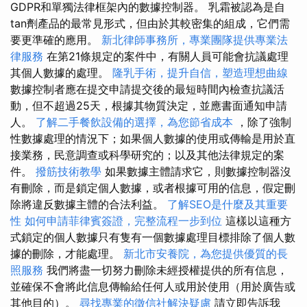
GDPR和單獨法律框架內的數據控制器。 乳霜被認為是自
tan劑產品的最常見形式，但由於其較密集的組成，它們需
要更準確的應用。
新北律師事務所，專業團隊提供專業法
律服務
在第21條規定的案件中，有關人員可能會抗議處理
其個人數據的處理。
隆乳手術，提升自信，塑造理想曲線
數據控制者應在提交申請提交後的最短時間內檢查抗議活
動，但不超過25天，根據其物質決定，並應書面通知申請
人。
了解二手餐飲設備的選擇，為您節省成本
，除了強制
性數據處理的情況下；如果個人數據的使用或傳輸是用於直
接業務，民意調查或科學研究的；以及其他法律規定的案
件。
撥筋技術教學
如果數據主體請求它，則數據控制器沒
有刪除，而是鎖定個人數據，或者根據可用的信息，假定刪
除將違反數據主體的合法利益。
了解SEO是什麼及其重要
性
如何申請菲律賓簽證，完整流程一步到位
這樣以這種方
式鎖定的個人數據只有隻有一個數據處理目標排除了個人數
據的刪除，才能處理。
新北市安養院，為您提供優質的長
照服務
我們將盡一切努力刪除未經授權提供的所有信息，
並確保不會將此信息傳輸給任何人或用於使用（用於廣告或
其他目的）。
尋找專業的徵信社解決疑慮
請立即告訴我