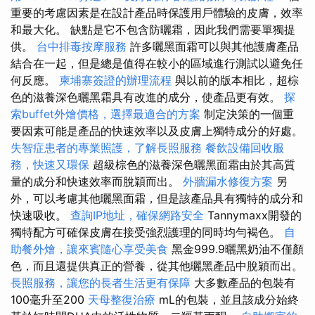
重要的考慮因素是在設計產品時保護用戶體驗的皮膚，效率
和最大化。 缺點是它不包含防曬霜，因此我們需要單獨提
供。
台中排毒按摩服務
許多曬黑面霜可以與其他護膚產品
結合在一起，但是總是值得在較小的區域進行測試以避免任
何反應。
柬埔寨簽證的辦理流程
與以前的版本相比，超棕
色的滋養深色曬黑霜具有改進的成分，使產品更有效。
探
索buffet外燴價格，選擇最適合的方案
制定決策的一個重
要因素可能是產品的快速效率以及皮膚上獨特成分的好處。
失智症患者的專業照護，了解長照服務
餐飲設備回收服
務，快速又環保
超級棕色的滋養深色曬黑面霜由於其高質
量的成分和快速效率而脫穎而出。
外牆漏水修復方案
另
外，可以考慮其他曬黑面霜，但是該產品具有獨特的成分和
快速吸收。
查詢IP地址，確保網路安全
Tannymaxx開發的
獨特配方可確保皮膚在接受強烈護理的同時均勻褐色。
自
助餐外燴，讓來賓隨心享受美食
黑金999.9曬黑奶油不僅顏
色，而且還提供真正的營養，從其他曬黑產品中脫穎而出。
長照服務，讓您的長者生活更有保障
大多數產品的包裝有
100毫升至200
天母整復治療
mL的包裝，並且該成分始終