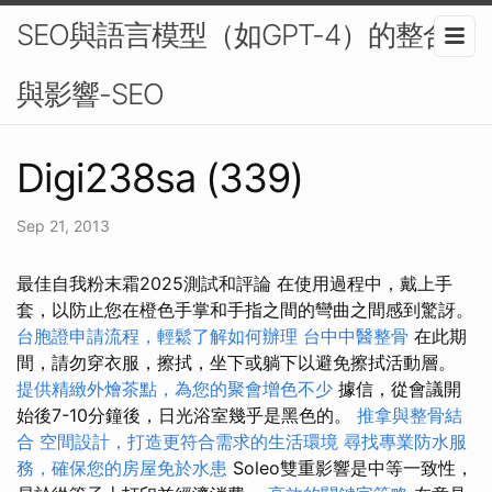
SEO與語言模型（如GPT-4）的整合
與影響-SEO
Digi238sa (339)
Sep 21, 2013
最佳自我粉末霜2025測試和評論 在使用過程中，戴上手
套，以防止您在橙色手掌和手指之間的彎曲之間感到驚訝。
台胞證申請流程，輕鬆了解如何辦理
台中中醫整骨
在此期
間，請勿穿衣服，擦拭，坐下或躺下以避免擦拭活動層。
提供精緻外燴茶點，為您的聚會增色不少
據信，從會議開
始後7-10分鐘後，日光浴室幾乎是黑色的。
推拿與整骨結
合
空間設計，打造更符合需求的生活環境
尋找專業防水服
務，確保您的房屋免於水患
Soleo雙重影響是中等一致性，