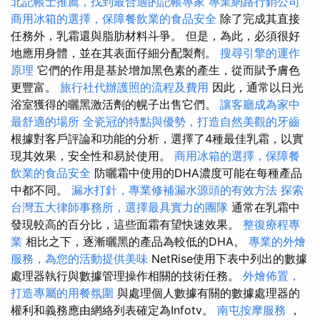
北記帳士推薦，找到最合適的記帳專家
專業網路行銷公司
商用冰箱的選擇，保障餐飲業的食品安全
除了完成其直接
任務外，乳霜還與脂肪材料斗爭。 但是，為此，必須很好
地應用身體，並在其表面仔細分配製劑。
搜尋引擎的運作
原理
它們的作用是基於增加黑色素的產生，從而賦予膚色
更豐富。
旅行社代辦護照的流程及費用
因此，通常以日光
浴室獲得的曬黑激活劑的幌子出售它們。
讓客廳成為家中
最舒適的場所
全瓷冠的特點與優勢，打造自然美觀的牙齒
根據對客戶評論和功能的分析，選擇了4種最佳乳霜，以實
現其效果，安全性和易於使用。
商用冰箱的選擇，保障餐
飲業的食品安全
防曬霜中使用的DHA濃度可能在每種產品
中都不同。
漏水打針，專業修補漏水源頭的有效方法
探索
台灣五大律師事務所，選擇最具實力的團隊
通常在乳霜中
發現較高的百分比，這些面霜有望快速效果。
整復療程專
業
相比之下，逐漸曬黑的產品為較低的DHA。
專業的外燴
服務，為您的活動提供美味
NetRise使用下表中列出的數據
處理器執行與數據管理操作相關的技術任務。
外燴佈置，
打造專屬的用餐氛圍
與處理個人數據有關的數據處理器的
權利和義務應由網絡列表確定為Infotv。
南屯按摩服務
，