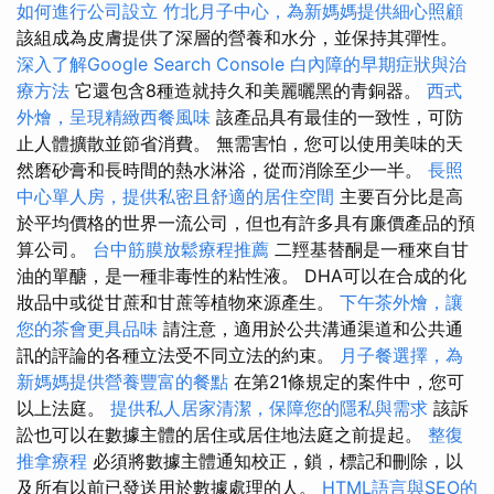
如何進行公司設立
竹北月子中心，為新媽媽提供細心照顧
該組成為皮膚提供了深層的營養和水分，並保持其彈性。
深入了解Google Search Console
白內障的早期症狀與治
療方法
它還包含8種造就持久和美麗曬黑的青銅器。
西式
外燴，呈現精緻西餐風味
該產品具有最佳的一致性，可防
止人體擴散並節省消費。 無需害怕，您可以使用美味的天
然磨砂膏和長時間的熱水淋浴，從而消除至少一半。
長照
中心單人房，提供私密且舒適的居住空間
主要百分比是高
於平均價格的世界一流公司，但也有許多具有廉價產品的預
算公司。
台中筋膜放鬆療程推薦
二羥基替酮是一種來自甘
油的單醣，是一種非毒性的粘性液。 DHA可以在合成的化
妝品中或從甘蔗和甘蔗等植物來源產生。
下午茶外燴，讓
您的茶會更具品味
請注意，適用於公共溝通渠道和公共通
訊的評論的各種立法受不同立法的約束。
月子餐選擇，為
新媽媽提供營養豐富的餐點
在第21條規定的案件中，您可
以上法庭。
提供私人居家清潔，保障您的隱私與需求
該訴
訟也可以在數據主體的居住或居住地法庭之前提起。
整復
推拿療程
必須將數據主體通知校正，鎖，標記和刪除，以
及所有以前已發送用於數據處理的人。
HTML語言與SEO的