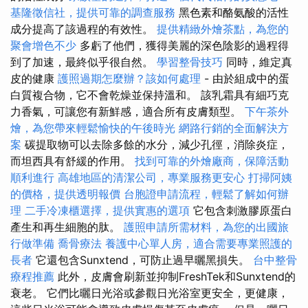
基隆徵信社，提供可靠的調查服務
黑色素和酪氨酸的活性
成分提高了該過程的有效性。
提供精緻外燴茶點，為您的
聚會增色不少
多虧了他們，獲得美麗的深色陰影的過程得
到了加速，最終似乎很自然。
學習整骨技巧
同時，維定真
皮的健康
護照過期怎麼辦？該如何處理
- 由於組成中的蛋
白質複合物，它不會乾燥並保持溫和。 該乳霜具有細巧克
力香氣，可讓您有新鮮感，適合所有皮膚類型。
下午茶外
燴，為您帶來輕鬆愉快的午後時光
網路行銷的全面解決方
案
碳提取物可以去除多餘的水分，減少孔徑，消除炎症，
而坦西具有舒緩的作用。
找到可靠的外燴廠商，保障活動
順利進行
高雄地區的清潔公司，專業服務更安心
打掃阿姨
的價格，提供透明報價
台胞證申請流程，輕鬆了解如何辦
理
二手冷凍櫃選擇，提供實惠的選項
它包含刺激膠原蛋白
產生和再生細胞的肽。
護照申請所需材料，為您的出國旅
行做準備
喬骨療法
養護中心單人房，適合需要專業照護的
長者
它還包含Sunxtend，可防止過早曬黑損失。
台中整骨
療程推薦
此外，皮膚會刷新並抑制FreshTek和Sunxtend的
衰老。 它們比曬日光浴或參觀日光浴室更安全，更健康，