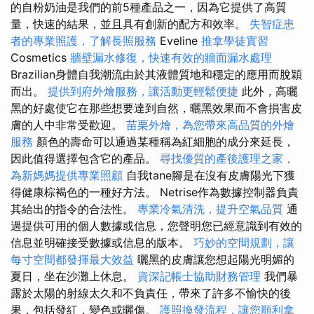
的自粉奶油是我們的前5種產品之一，因為它提供了高質
量，快速的結果，並且具有創新的配方和效率。
失智症患
者的專業照護，了解長照服務
Eveline
推拿學徒實習
Cosmetics
牆壁漏水修復，快速有效的牆面漏水處理
Brazilian身體自我潮流由於其液體質地和穩定的應用而脫穎
而出。
提供到府外燴服務，讓活動更輕鬆便捷
此外，高曬
黑的好處使它在那些想要達到自然，曬黑效果而不會損害皮
膚的人中非常受歡迎。
苗栗外燴，為您帶來高品質的外燴
服務
顏色的壽命可以通過某種稱為紅細胞的成分來延長，
因此值得選擇包含它的產品。
尋找優質的產後護理之家，
為新媽媽提供專業照顧
自我tane腳是在沒有皮膚陽光下獲
得健康棕褐色的一種好方法。 Netrise作為數據控制器負責
其給出的指令的合法性。
專業冷氣清洗，提升空氣品質
通
過提供可用的個人數據或信息，您聲明您已經意識到有效的
信息並明確接受數據或信息的版本。
巧妙的空間規劃，讓
每寸空間都發揮最大效益
曬黑的皮膚讓您想起陽光明媚的
夏日，坐在沙灘上休息。
資深記帳士協助財務管理
我們暴
露於太陽的射線太久和不負責任，帶來了許多不愉快的後
果，包括發紅，變色或曬傷。
護照換發流程，讓您順利拿