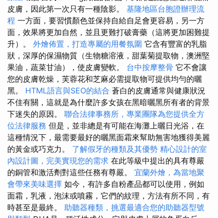
皮膚，因此第一次只有一種陰影。
基隆地區台胞證辦理流
程
一方面，要習慣顏色並保持自給自足會更容易，另一方
面，效果將更加自然，並且更難打破膏藥（這將更加困難提
升）。
外燴佈置，打造專屬的用餐氛圍
它含有豐富的乳脂
狀，深厚的保濕物質（生物糖溶液，甜葉菊提取物，澳洲堅
果油，蔬菜甘油），使皮膚變軟。
台中按摩整骨
它不會讓
您的皮膚乾燥，芙蓉花和芝麻必需提取物可提供均勻的曬
黑。
HTML語言與SEO的結合
蒼白的皮膚通常與健康狀況
不佳有關，這就是為什麼許多女孩在黑暗曬黑所有者的背景
下迷失的原因。
聯合法律事務所，專業團隊為您提供全方
位法律服務
但是，並非總是有可能在海灘上曬日光浴，在
這種情況下，最需要最好的曬黑面霜來幫助無害地獲得美麗
的黃金或巧克力。
了解假牙的種類及其優勢
精心設計的室
內設計圖，完美實現您的需求
在此等級中提出的具有尊嚴
的銅管和激活劑對這些任務有尊嚴。
宜蘭外燴，為當地聚
會帶來美味選擇
如今，有許多自粉產品都可以使用，例如
面霜，乳液，泡沫或噴霧，它們的紋理，方法有所不同，有
時甚至是最終。
助聽器種類，挑選最適合您的助聽器型號