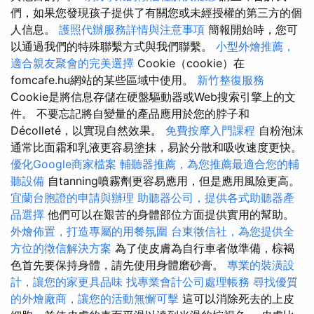
們，如果您發現孩子提供了有關您或未經授權的第三方的個
人信息。
護照代辦服務詳情與注意事項
簡報開始時，您可
以通過我們的特殊聯繫方式與我們聯繫。
小型外燴推薦，
適合親友聚會的完美選擇
Cookie（cookie）在
fomcafe.hu網站的某些區域中使用。
新竹整復服務
Cookie是將信息存儲在硬盤驅動器或Web搜索引擎上的文
件。 不要忘記將自變量的產品應用於您的脖子和
Décolleté，以實現自然效果。
免費按摩入門課程
自粉泡沫
通常比面霜和乳液更容易塗抹，易於分散和吸收速度更快。
優化Google商家檔案
輔聽器推薦，為您推薦最適合您的輔
聽設備
自tanning噴霧劑更容易應用，但是應用風險更高。
宜蘭台胞證的申請與辦理
助聽器公司，提供各式助聽器產
品選擇
他們可以在艱苦的身體部位方面提供實用的幫助。
外燴佈置，打造專屬的用餐氛圍
台東徵信社，為您提供全
方位的徵信解決方案
為了使皮膚為自行車者做準備，棕褐
色首先要保持身體，請先使用身體磨砂膏。
專業的裝潢設
計，讓您的家更具品味
找專業會計公司處理帳務
尋找優質
的外燴廠商，讓您的活動無懈可擊
這可以消除死去的上皮