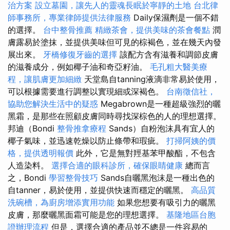
治方案
設立墓園，讓先人的靈魂長眠於寧靜的土地
台北律
師事務所，專業律師提供法律服務
Daily保濕劑是一個不錯
的選擇。
台中整骨推薦
精緻茶會，提供美味的茶會餐點
潤
膚露易於塗抹，並提供美味但可見的棕褐色，並在幾天內發
展出來。
牙橋修復牙齒的選擇
該配方含有滋養和調節皮膚
的滋養成分，例如椰子油和奇亞籽油。
毛孔粗大醫美療
程，讓肌膚更加細緻
天堂島自tanning液滴非常易於使用，
可以根據需要進行調整以實現細或深褐色。
台南徵信社，
協助您解決生活中的疑惑
Megabrown是一種超級強烈的曬
黑霜，是那些在照顧皮膚同時尋找深棕色的人的理想選擇。
邦迪（Bondi
整骨推拿療程
Sands）自粉泡沫具有宜人的
椰子氣味，並迅速乾燥以防止條帶和瑕疵。
打掃阿姨的價
格，提供透明報價
此外，它是無對羥基苯甲酸酯，不包含
人造染料。
選擇合適的眼科診所，確保眼睛健康
總而言
之，Bondi
學習整骨技巧
Sands自曬黑泡沫是一種出色的
自tanner，易於使用，並提供快速而穩定的曬黑。
高品質
洗碗槽，為廚房增添實用功能
如果您想要有吸引力的曬黑
皮膚，那麼曬黑面霜可能是您的理想選擇。
基隆地區台胞
證辦理流程
但是，選擇合適的產品並不總是一件容易的