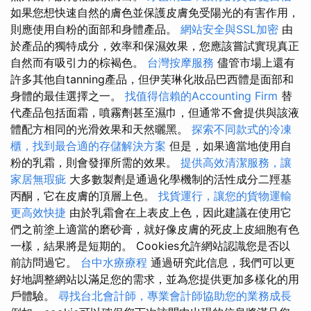
如果您想快速自然的膚色並保護皮膚免受陽光的有害作用，
則應使用自粉的面部和身體產品。
網站安全與SSL加密
由
於產品的獨特成分，效率和保濕效果，您應該嘗試實現真正
自然而有吸引力的棕褐色。
台灣按摩服務
儘管市場上還有
許多其他自tanning產品，但伊芙琳化妝品巴西體是面部和
身體的最佳選擇之一。
找值得信賴的Accounting Firm
替
代產品包括面霜，噴霧劑甚至濕巾，但通常不會提供與該液
體配方相同的光滑效果和天然曬黑。
探索不同款式的冷凍
櫃，找到最合適的存儲解決方案
但是，如果適當地使用自
粉的乳霜，則會發揮所需的效果。
提供高效清潔服務，讓
家居無瑕疵
大多數製劑是通過化學機制的活性成分二羥基
丙酮，它在皮膚的頂層上色。
找貨運行，讓您的貨物運輸
更高效快捷
由於乳霜會在上表皮上色，因此建議在使用它
們之前塗上適當的磨砂膏，就好像皮膚的死皮上皮細胞有色
一樣，結果將是短期的。 Cookies允許網站認識您是否以
前訪問過它。
台中水療療程
通過研究此信息，我們可以更
好地調整網站以滿足您的需求，並為您提供更加多樣化的用
戶體驗。
尋找台北會計師，專業會計師協助您的業務成長