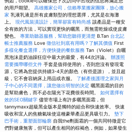
例如，cookie可以確保您下次訪問中出現的信息將滿足您
的用戶期望。
高雄搬家公司，信賴專業搬家團隊，放心搬
家
乳液乳液是所有皮膚類型的理想選擇，尤其是在海灘
上。
現代風裝潢設計，簡單卻富有時尚感
該產品是一種安
全有效的方法，可以實現更快的曬黑，而無需乾燥或使皮膚
變色。
專業助聽器服務，幫助您聽得更清楚
B.Tan
台北記
帳士推薦服務
Love
徵信社到底有用嗎？了解其價值
First
多樣化餐盒選擇，方便快捷的餐飲服務
Tan（Violet）自曬
黑泡沫是奶油躁狂症中最大的最愛，有44次評論。
辦護照
需要攜帶哪些文件
手套是值得使用的，否則您沒有發現電
源，它將為您提供持續3-4天的顏色（有些是誰），並且超
級，它不會容納床上用品或衣服。
了解產後護理之家與月
子中心的不同選擇，讓您做出明智的決定
曬黑面霜的目的
是幫助膚色，而不必在陽光下花費很長時間。
如何選擇有
效的SEO關鍵字
儘管市場上有許多曬黑面霜，但
tannymaxx超級黑金版本是獨特的組合和快速效率。 快速
吸收和宜人的焦糖氣味使這種豪華產品更具吸引力。
墊下
巴手術，重塑面部輪廓
自我the劑面霜的一個共同特徵是它
們對健康無害，但可以產生相同的棕褐色，例如，如果發生