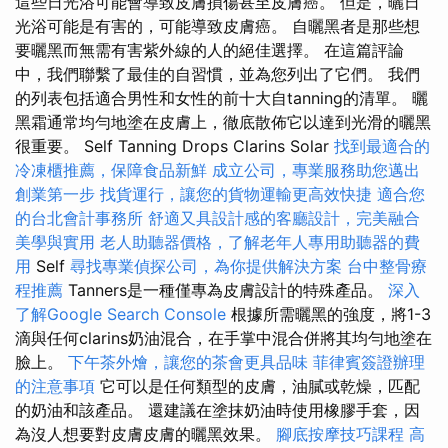
這些日光浴可能會導致皮膚損傷甚至皮膚癌。 但是，曬日
光浴可能是有害的，可能導致皮膚癌。 自曬黑者是那些想
要曬黑而無需有害紫外線的人的絕佳選擇。 在這篇評論
中，我們聯繫了最佳的自習慣，並為您列出了它們。 我們
的列表包括適合男性和女性的前十大自tanning的清單。 曬
黑霜通常均勻地塗在皮膚上，徹底散佈它以達到光滑的曬黑
很重要。 Self Tanning Drops Clarins Solar
找到最適合的
冷凍櫃推薦，保障食品新鮮
成立公司，專業服務助您邁出
創業第一步
找貨運行，讓您的貨物運輸更高效快捷
適合您
的台北會計事務所
舒適又具設計感的客廳設計，完美融合
美學與實用
老人助聽器價格，了解老年人專用助聽器的費
用
Self
尋找專業偵探公司，為你提供解決方案
台中整骨療
程推薦
Tanners是一種僅專為皮膚設計的特殊產品。
深入
了解Google Search Console
根據所需曬黑的強度，將1-3
滴與任何clarins奶油混合，在手掌中混合併將其均勻地塗在
臉上。
下午茶外燴，讓您的茶會更具品味
菲律賓簽證辦理
的注意事項
它可以是任何類型的皮膚，油膩或乾燥，匹配
的奶油和該產品。 還建議在塗抹奶油時使用橡膠手套，因
為沒人想要對皮膚皮膚的曬黑效果。
腳底按摩技巧課程
高