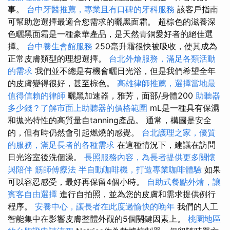
事。
台中牙醫推薦，專業且有口碑的牙科服務
該客戶指南
可幫助您選擇最適合您需求的曬黑面霜。 超棕色的滋養深
色曬黑面霜是一種豪華產品，是天然青銅愛好者的絕佳選
擇。
台中養生會館服務
250毫升霜很快被吸收，使其成為
正常皮膚類型的理想選擇。
台北外燴服務，滿足各類活動
的需求
我們並不總是有機會曬日光浴，但是我們希望全年
的皮膚變得很好，甚至棕色。
高雄律師推薦，選擇當地最
值得信賴的律師
曬黑加速器，雅芳，面部/身體200
助聽器
多少錢？了解市面上助聽器的價格範圍
mL是一種具有保濕
和拋光特性的高質量自tanning產品。 通常，構圖是安全
的，但有時仍然會引起燃燒的感覺。
台北護理之家，優質
的服務，滿足長者的各種需求
在這種情況下，建議在訪問
日光浴室後洗個澡。
長照服務內容，為長者提供更多關懷
與陪伴
筋師傅療法
半自動咖啡機，打造專業咖啡體驗
如果
可以容忍感受，最好再保留4個小時。
自助式餐點外燴，讓
賓客自由選擇
進行自拍照，並為您的皮膚和需求提供例行
程序。
安養中心，讓長者在此度過愉快的晚年
我們的人工
智能集中在影響皮膚整體外觀的5個關鍵因素上。
桃園地區