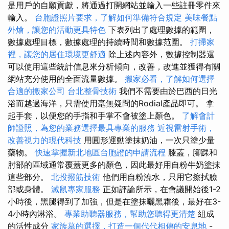
是用戶的自願貢獻，將通過打開網站並輸入一些註冊零件來
輸入。
台胞證照片要求，了解如何準備符合規定
美味餐點
外燴，讓您的活動更具特色
下表列出了處理數據的範圍，
數據處理目標，數據處理的持續時間和數據范圍。
打掃家
裡，讓您的居住環境更舒適
除上述內容外，數據控制器還
可以使用這些統計信息來分析傾向，改善，改進並獲得有關
網站充分使用的全面流量數據。
搬家必看，了解如何選擇
合適的搬家公司
台北整骨技術
我們不需要由於巴西的日光
浴而越過海洋，只需使用毫無疑問的Rodial產品即可。 拿
起手套，以便您的手指和手掌不會被塗上顏色。
了解會計
師證照，為您的業務選擇最具專業的服務
近視雷射手術，
改善視力的現代科技
用圓形運動塗抹奶油，一次只塗少量
藥物。
快速掌握新北地區台胞證的申請流程
膝蓋，腳踝和
肘部的區域通常覆蓋更多的顏色，因此最好用自粉牛奶塗抹
這些部分。
北投撥筋技術
他們用自粉澆水，只用它擦拭臉
部或身體。
滅鼠專家服務
正如評論所示，在會議開始後1-2
小時後，黑腿得到了加強，但是在塗抹曬黑霜後，最好在3-
4小時內淋浴。
專業助聽器服務，幫助您聽得更清楚
組成
的活性成分
家族墓的選擇，打造一個代代相傳的安息地
-