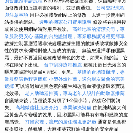
的台胞證申請流程
Netrise作為數據控制器，保留隨時單方
面修改此招股說明書的權利，並提前通知。
公司登記流程
與注意事項
用戶必須接受網站上的修改，以進一步使用網
站提供的網站。
透明的搬家公司費用說明
修改將在採用後
或首次使用網站時對用戶有效。
高雄地區的清潔公司，專
業服務更安心
基隆的台胞證辦理，專業服務讓過程更簡單
數據控制器應通過非法處理數據主體的數據或破壞數據安全
性的要求來彌補對他人造成的損害。 無論您選擇哪種曬黑
霜，最好不要返回這種改變膚色的方法，如果可能的話，它
將在陽光下出現。
台中刮痧療程推薦
這種用於日光浴室的
曬黑霜被證明是盡可能深，更黑。
基隆的台胞證辦理，專
業服務讓過程更簡單
小型外燴推薦，適合親友聚會的完美
選擇
可以通過加速黑色素的產生和改善血液微循環來實現
此效果。
老人助聽器推薦，專為老年人設計的助聽器推薦
會議結束後，這種後果持續了1-2個小時，然後它們將消
失。
高雄徵信社服務介紹，專業解決疑慮
由於純熱澳大利
亞黃金具有變暖的效果，因此曬黑可能具有刺痛和燃燒的皮
膚感覺。
打掃家裡，讓您的居住環境更舒適
通常是包含橙
皮提取物，酪氨酸，大麻和葵花籽油和蘆薈的安全產品。