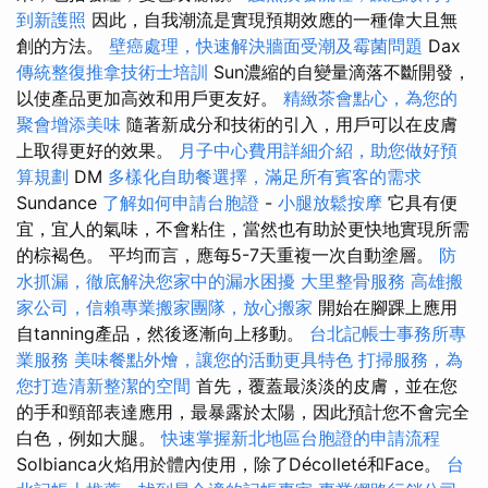
到新護照
因此，自我潮流是實現預期效應的一種偉大且無
創的方法。
壁癌處理，快速解決牆面受潮及霉菌問題
Dax
傳統整復推拿技術士培訓
Sun濃縮的自變量滴落不斷開發，
以使產品更加高效和用戶更友好。
精緻茶會點心，為您的
聚會增添美味
隨著新成分和技術的引入，用戶可以在皮膚
上取得更好的效果。
月子中心費用詳細介紹，助您做好預
算規劃
DM
多樣化自助餐選擇，滿足所有賓客的需求
Sundance
了解如何申請台胞證
-
小腿放鬆按摩
它具有便
宜，宜人的氣味，不會粘住，當然也有助於更快地實現所需
的棕褐色。 平均而言，應每5-7天重複一次自動塗層。
防
水抓漏，徹底解決您家中的漏水困擾
大里整骨服務
高雄搬
家公司，信賴專業搬家團隊，放心搬家
開始在腳踝上應用
自tanning產品，然後逐漸向上移動。
台北記帳士事務所專
業服務
美味餐點外燴，讓您的活動更具特色
打掃服務，為
您打造清新整潔的空間
首先，覆蓋最淡淡的皮膚，並在您
的手和頸部表達應用，最暴露於太陽，因此預計您不會完全
白色，例如大腿。
快速掌握新北地區台胞證的申請流程
Solbianca火焰用於體內使用，除了Décolleté和Face。
台