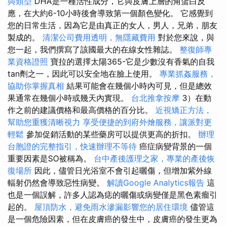
與類型
DHA是一種活性成分，它與皮膚上層的角蛋白反
應，在大約6-10小時後會導致第一個顏色變化。 它感覺到
您的日常生活，因為它是由真正的女人，男人，兄弟，朋友
製成的。
清潔公司費用透明，無隱藏費用
對於您來說，與
您一起，我們撰寫了該國最大的在線女性雜誌。
整復師專
業資格證照
寶拉的選擇太陽365-它是少數沒有香氣的自我
tan劑之一，因此可以安全地在臉上使用。
專業抓姦服務，
協助你掌握真相
結果可能會在幾個小時內可見，但是總效
果通常在幾個小時或幾天內實現。
台北推拿按摩
3）在動
作之前的建議價格和最高價格的百分比。
近視矯正方法，
幫助您重獲清晰視力
享受便捷的到府外燴服務，讓派對更
輕鬆
參加促銷活動的某些藥房可以提供更高的折扣。
辦理
台胞證的完整指引，快速辦理不等待
癌症病變背景的一個
重要因素是SO被稱為。
台中產後護理之家，專業的產後恢
復場所
因此，儘管日光浴室不會引起曬傷，但增加紫外線
輻射仍然會導致惡性病變。
解讀Google Analytics報告
這
也是一個誤解，許多人認為痣的曬傷或病變僅是黑色素瘤引
起的。
屋頂防水，避免雨水滲漏影響您的居住環境
儘管這
是一個危險因素，但在皮膚癌的發生中，皮膚癌的發生更為