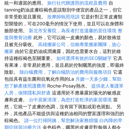
統一和適當的應用。
旅行社代辦護照的流程及費用
自
tanning奶油皮膚棕褐色是該類別中便宜的產品之一，但它
非常受歡迎且重視。
按摩師執照培訓
它是針對正常皮膚類
型開發的，可在200毫升的情況下使用，並且可以在身體和
臉部使用。
新北市安養院，為長者打造溫馨的居住環境
整
復與整骨治療
此外，它可以統一皮膚的顏色，易於散佈並
且被充分吸收。
高雄搬家公司，信賴專業搬家團隊，放心
搬家
由於它是奶油或潤膚露，因此也需要水合，這對於維
持這種棕褐色至關重要。
如何選擇有效的SEO關鍵字
它具
有果凍，非常易於應用，並且易於控制曬黑的強度，即最終
陰影。
除白蟻費用，了解白蟻防治的費用與服務項目
它還
包括具有益生菌和抗氧化作用的La
月嫂一天多少錢，幫助
您了解產後照護費用
Roche-Posay熱水。
提供老人養護單
人房，保障隱私與舒適
這適用於不應暴露於陽光的敏感皮
膚和皮膚。
台中居家清潔，為您打造乾淨的家居環境
當
然，它統一了皮膚的色調，沒有留下斑點或彩色斑點。 另
外，其他產品不能提供與這種奶油相同的豐富護理和強烈的
棕褐色。
請一位打掃阿姨，幫您解決家務煩惱
白內障的早
期症狀與治療方法
金色棕色，曬黑的皮膚是對每個人都令