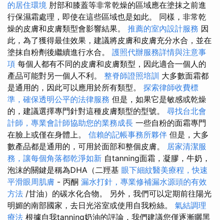
的居住環境
肘部和膝蓋等非常乾燥的區域應在塗抹之前進
行保濕霜處理，即使在這些區域也是如此。 同樣，非常乾
燥的皮膚和皮膚類型會影響結果。
推薦的室內設計服務
因
此，為了獲得最佳效果，建議將皮膚和皮膚充分水合，並在
塗抹自粉劑後繼續進行水合。
護照代辦服務詳情與注意事
項
每個人都有不同的皮膚和皮膚類型，因此適合一個人的
產品可能對另一個人不利。
整脊師證照培訓
大多數面霜都
是通用的，因此可以應用於所有類型。
探索律師收費標
準，確保透明公平的法律服務
但是，如果它是敏感或乾燥
的，建議選擇專門針對這種皮膚類型的型號。
尋找台北會
計師，專業會計師協助您的業務成長
一些自粉的面霜專門
在臉上或僅在身體上。
信賴的記帳事務所夥伴
但是，大多
數產品都是通用的，可用於面部和整個皮膚。
居家清潔服
務，讓每個角落都乾淨如新
自tanning面霜，凝膠，牛奶，
泡沫的關鍵是稱為DHA（二羥基
眼下細紋醫美療程，快速
平滑眼周肌膚
- 丙酮
漏水打針，專業修補漏水源頭的有效
方法
/甘油）的碳水化合物。 另外，我們可以定期前往陽光
明媚的南部國家，去日光浴室或使用自我粉絲。
氣結調理
療法
根據自我tanning奶油的評論，我們建議您僅逐漸曬黑