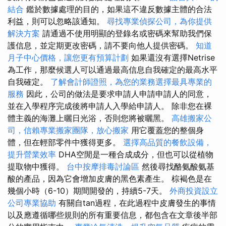
結合
鑑於數據處理的目的，如果這不違反數據主體的合法
利益，則可以忽略該通知。
尋找專業偵探公司，為你提供
解決方案
請通過不使用明顯的登錄名或密碼來幫助我們保
護信息，並定期更改密碼，請不要向他人提供密碼。
知道
月子中心價格，讓您更有預算計劃
如果還沒有選擇Netrise
為工作，那麼候選人可以通過最高信息自我確定的最高水平
自我確定。
了解會計師證照，為您的業務選擇最具專業的
服務
因此，公司的做法是要求申請人申請申請人的同意，
並在入學程序完成後將申請人入學給申請人。 除非您在裸
體主義的海灘上曬日光浴，否則您將被曬黑。
高雄搬家公
司，信賴專業搬家團隊，放心搬家
用它覆蓋您的整個身
體，但在輕部零件中獲得更多。
選擇高品質的餐飲設備，
提升營業效率
DHA空閒是一種合成成分，但也可以從植物
提取物中獲得。
台中按摩排毒討論區
然後尋找酪氨酸氨基
酸的產品，因為它會增加皮膚的黑色素產生。 棕褐色是在
幾個小時（6-10）期間開發的，持續5-7天。
外商投資設立
公司專業協助
有關自tan過程，在此過程中皮膚發生的事情
以及應遵循哪些規則的所有重要信息，都包含在文章後半部