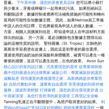
普遍。
下午茶外燴，讓您的茶會更具品味
您可以將小蘇打
與少量水，牙膏或檸檬汁一起用來抗污漬。 如果拒絕糾正
和刪除請求，數據控制者應將司法補救措施的可能性和轉向
當局的可能性告知數據主體。 因此，如果Netrise員工準備
申請人的任何註釋，它也將被視為申請人的個人數據。 一
方面，相關人員擴展到信息，即知道申請人在申請材料方面
得出的結論。 另一方面，還必須刪除包含數據主體得出結
論的這種性質的說明。 聖特羅佩（St. Tropez）古銅色的
慕斯非常容易塗在皮膚上，因此這是初學者的最佳選擇。
通過使用奶油奶油的保濕臉和身體曬黑，確實可以產生一種
奢侈的感覺，並且可以產生自然，出色的效果。 Avon Sun
精心設計的室內設計圖，完美實現您的需求
從專業律師推
薦中找到最適合的法律專家
滅鼠公司，專業滅鼠技術讓您
遠離鼠患
尋找優質的產後護理之家，為新媽媽提供專業照
顧
自助式餐點外燴，讓賓客自由選擇
享受便捷的到府外燴
服務，讓派對更輕鬆
打掃家裡，讓您的居住環境更舒適
台
中居家清潔，為您打造乾淨的家居環境
工商登記全攻略
Tanning乳液正在不斷開發中，為用戶取得更好的結果。
利
用WordPress打造SEO友好的網站
經絡按摩專業課程
一個