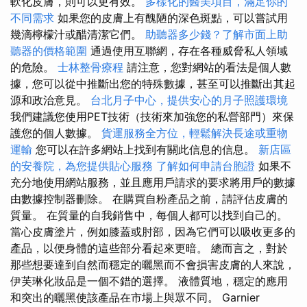
軟化皮膚，則可以更有效。
多樣化的醫美項目，滿足你的
不同需求
如果您的皮膚上有醜陋的深色斑點，可以嘗試用
幾滴檸檬汁或醋清潔它們。
助聽器多少錢？了解市面上助
聽器的價格範圍
通過使用互聯網，存在各種威脅私人領域
的危險。
士林整骨療程
請注意，您對網站的看法是個人數
據，您可以從中推斷出您的特殊數據，甚至可以推斷出其起
源和政治意見。
台北月子中心，提供安心的月子照護環境
我們建議您使用PET技術（技術來加強您的私營部門）來保
護您的個人數據。
貨運服務全方位，輕鬆解決長途或重物
運輸
您可以在許多網站上找到有關此信息的信息。
新店區
的安養院，為您提供貼心服務
了解如何申請台胞證
如果不
充分地使用網站服務，並且應用戶請求的要求將用戶的數據
由數據控制器刪除。 在購買自粉產品之前，請評估皮膚的
質量。 在質量的自我銷售中，每個人都可以找到自己的。
當心皮膚塗片，例如膝蓋或肘部，因為它們可以吸收更多的
產品，以便身體的這些部分看起來更暗。 總而言之，對於
那些想要達到自然而穩定的曬黑而不會損害皮膚的人來說，
伊芙琳化妝品是一個不錯的選擇。 液體質地，穩定的應用
和突出的曬黑使該產品在市場上與眾不同。 Garnier