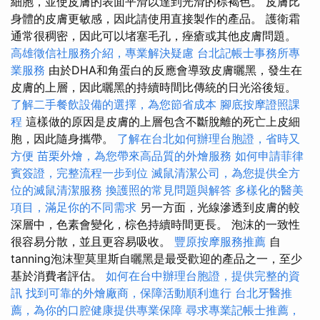
細胞，並使皮膚的表面平滑以達到光滑的棕褐色。 皮膚比
身體的皮膚更敏感，因此請使用直接製作的產品。 護衛霜
通常很稠密，因此可以堵塞毛孔，痤瘡或其他皮膚問題。
高雄徵信社服務介紹，專業解決疑慮
台北記帳士事務所專
業服務
由於DHA和角蛋白的反應會導致皮膚曬黑，發生在
皮膚的上層，因此曬黑的持續時間比傳統的日光浴後短。
了解二手餐飲設備的選擇，為您節省成本
腳底按摩證照課
程
這樣做的原因是皮膚的上層包含不斷脫離的死亡上皮細
胞，因此隨身攜帶。
了解在台北如何辦理台胞證，省時又
方便
苗栗外燴，為您帶來高品質的外燴服務
如何申請菲律
賓簽證，完整流程一步到位
滅鼠清潔公司，為您提供全方
位的滅鼠清潔服務
換護照的常見問題與解答
多樣化的醫美
項目，滿足你的不同需求
另一方面，光線滲透到皮膚的較
深層中，色素會變化，棕色持續時間更長。 泡沫的一致性
很容易分散，並且更容易吸收。
豐原按摩服務推薦
自
tanning泡沫聖莫里斯自曬黑是最受歡迎的產品之一，至少
基於消費者評估。
如何在台中辦理台胞證，提供完整的資
訊
找到可靠的外燴廠商，保障活動順利進行
台北牙醫推
薦，為你的口腔健康提供專業保障
尋求專業記帳士推薦，