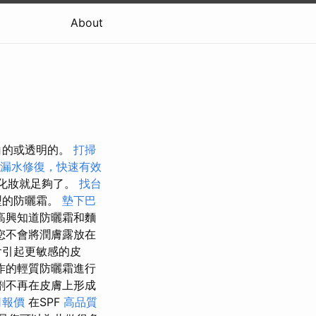
About
白的或透明的。
打掃
漏水修復，快速有效
或化妝就足夠了。
找台
型的防曬霜。
墊下巴
高興知道防曬霜和麵
您不會將潤膚露放在
會引起更敏感的皮
作的輕質防曬霜進行
劑不再在皮膚上形成
司報價
在SPF
高品質