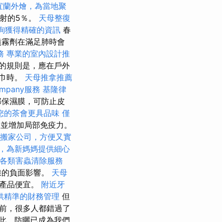
宜蘭外燴，為當地聚
射的5％。
天母整復
詢獲得精確的資訊
春
噴霧劑在滿足肺時會
務
專業的室內設計推
的規則是，應在戶外
毛巾時。
天母推拿推薦
mpany服務
基隆律
部保濕膜，可防止皮
您的茶會更具品味
僅
並增加局部免疫力。
搬家公司，方便又實
，為新媽媽提供細心
各類害蟲清除服務
線的負面影響。
天母
有產品便宜。
附近牙
供精準的財務管理
但
前，很多人都錯過了
此，防曬已成為我們