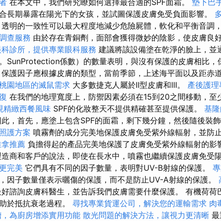
者
在本文中，我們研究瞭如何選擇最合適的SPF面霜。
墊下巴
合長期暴露在陽光下的女孩，並試圖保護皮膚免受負面影響。
透明的一致性可以最大程度地減少危險屍體，軟化和平衡音調
調查服務
由於存在青銅劑，面部會獲得微妙的陰影，使皮膚良
眼科診所，提供專業眼科服務
建議將該設備塗在乾淨的臉上，並
g。SunProtection係數）的數量表明，與沒有保護的皮膚相
保護因子應根據皮膚的類型，當前季節，上述海平面以及距赤
桃園地區的滅鼠需求
大多數捷克人屬於II型皮膚和III。
產後護理
復
在我們的地理寬度上，防禦因素必須在15到20之間移動，至
現精緻西餐風味
SPF的化妝整天不提供精確甚至提供保護。
基隆
此，首先，應塗上包含SPF的面霜，剩下幾分鐘，然後隨後裝
照護方案
噴霧劑的成分完美地保護皮膚免受紫外線輻射，並防
推拿推薦
負擔得起的產品完美地保護了皮膚免受紫外線輻射的影
造商和客戶的說法，即使在長水中，噴霧也繼續保護皮膚免受
更完美
它們具有不同的因子數量，表明對UV-B射線的保護。
專
，因子數量僅表示曬傷的保護，而不是防止UV-A射線的保護。
好諮詢皮膚科醫生，並告訴我們皮膚需要什麼保護。 有機荷荷巴油和
有助於抵抗衰老過程。
尋找專業貨運公司，解決您的運輸需求
肉
槽，為廚房增添實用功能
散光問題的解決方法，讓視力更清晰
最