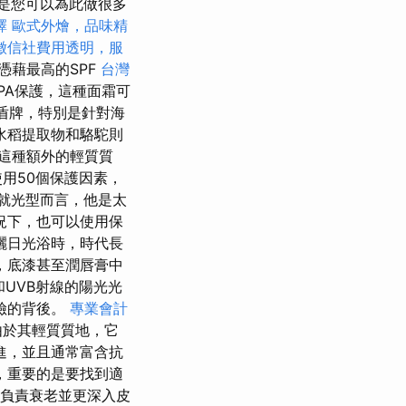
是您可以為此做很多
擇
歐式外燴，品味精
徵信社費用透明，服
憑藉最高的SPF
台灣
PA保護，這種面霜可
盾牌，特別是針對海
水稻提取物和駱駝則
這種額外的輕質質
用50個保護因素，
就光型而言，他是太
況下，也可以使用保
曬日光浴時，時代長
，底漆甚至潤唇膏中
和UVB射線的陽光光
險的背後。
專業會計
由於其輕質質地，它
進，並且通常富含抗
，重要的是要找到適
線負責衰老並更深入皮