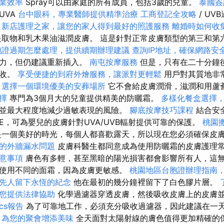
業效率
Spray可以由家庭的所有成員，包括3歲的兒童。
泰國簽
UVA
台中眼科，專業醫師提供精準治療
工商登記全攻略
/ U
。
新店護理之家，讓您的家人得到最好的照護服務
離婚時如何收
取物和乳木果油滋潤皮膚。 這是針對正常皮膚類型的第三和第
胞證過期怎麼處理，提供續期辦理建議
查詢IP地址，確保網路安
抗力，但仍建議重新插入。
南屯按摩服務
但是，只有在二十分鐘
吸收。
享受便捷的到府外燴服務，讓派對更輕鬆
用戶對其質地非
，選擇一個環境優美的安葬場所
它不會給皮膚潤滑，滋潤和用蘆
擇
專門為3個月大的兒童提供精美的防曬霜。
多樣化餐盒選擇
並最大程度地減少過敏表現的風險。
腳底按摩技巧課程
結合安
E，可為嬰兒的皮膚針對UVA/UVB輻射提供可靠的保護。
桃園
一個美好的時光，每個人都喜歡露天，所以現在您必須確保皮
的外牆漏水問題
皮膚科醫生都同意成為使用防曬霜的皮膚護理
意事項
膚色有多輕，甚至黑暗的陽光損害都會影響所有人，這無
使用不同的面霜，因為皮膚更敏感。
桃園地區台胞證辦理指南
先人留下永恆的紀念
他在最初的幾分鐘裡留下了白色膠片層。
您提供法律協助
化學過濾器穿透皮膚，然後吸收皮膚上的皮膚
ics報告
為了可靠地工作，必須充分吸收過濾器，因此建議在一天
，為您的聚會增添美味
全天面對太陽射線的膚色值得更加精確的