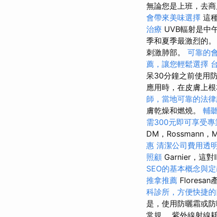
無論您是上班，去商
會帶來美味選擇
這種
治療
UVB輻射是中
季和夏季最激烈的。
刺激肺部。
可靠的
薦，讓您輕鬆選擇
呆30分鐘之前使用
應用時，在皮膚上根
師，當地可靠的法律
膚乾燥和燃燒。
輔
需300元即可享受
DM，Rossmann，
惠
清潔公司費用透
照顧
Garnier，
SEO的基本概念與定
推拿推薦
Floresa
科診所，方便快捷的
是，使用防曬霜或防
常規。 紫外線射線