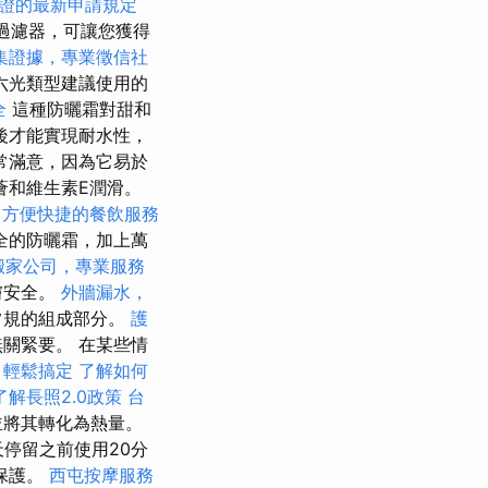
證的最新申請規定
VB過濾器，可讓您獲得
集證據，專業徵信社
六光類型建議使用的
全
這種防曬霜對甜和
後才能實現耐水性，
常滿意，因為它易於
薈和維生素E潤滑。
，方便快捷的餐飲服務
全的防曬霜，加上萬
搬家公司，專業服務
膚安全。
外牆漏水，
常規的組成部分。
護
關緊要。 在某些情
，輕鬆搞定
了解如何
了解長照2.0政策
台
並將其轉化為熱量。
停留之前使用20分
保護。
西屯按摩服務