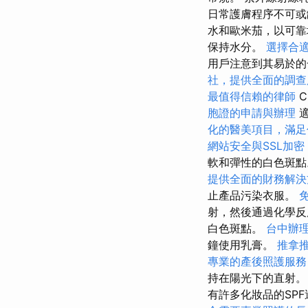
日常護膚程序不可
水和歐米茄，以可靠
保持水分。
選擇合
用戶注意到其易於的
社，提供全面的調查
最值得信賴的律師
C
胞證的申請與辦理
適
化的醫美項目，滿足
網站安全與SSL加密
軟和彈性的白色斑
提供全面的財務解決
止產品污染衣服。
射，然後通過化學
白色斑點。
台中辦
鐘使用乳膏。
推拿
專業的產後照護服務
持在陽光下的直射
有許多化妝品的SP