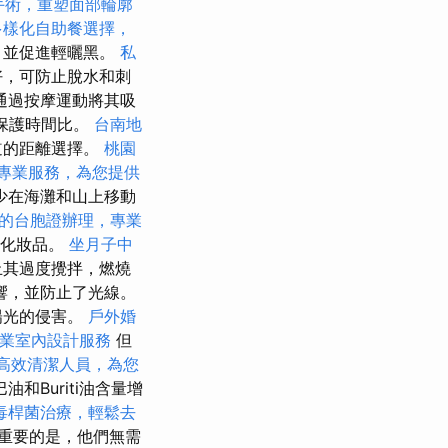
手術，重塑面部輪廓
多樣化自助餐選擇，
，並促進輕曬黑。
私
好，可防止脫水和刺
通過按摩運動將其吸
比，保護時間比。
台南地
道的距離選擇。
桃園
專業服務，為您提供
少在海灘和山上移動
的台胞證辦理，專業
飾化妝品。
坐月子中
止其過度攪拌，燃燒
響，並防止了光線。
陽光的侵害。
戶外婚
業室內設計服務
但
高效清潔人員，為您
Buriti油含量增
毒桿菌治療，輕鬆去
重要的是，他們無需