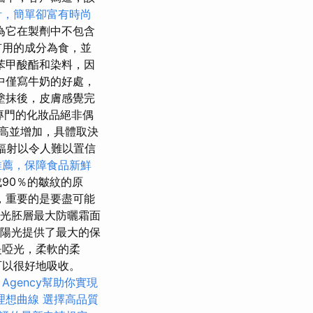
計，簡單卻富有時尚
為它在製劑中不包含
有用的成分為食，並
苯甲酸酯和染料，因
中僅寫牛奶的好處，
塗抹後，皮膚感覺完
專門的化妝品絕非偶
高並增加，具體取決
輻射以令人難以置信
推薦，保障食品新鮮
90％的皺紋的原
，重要的是要盡可能
a光胚層最大防曬霜面
為陽光提供了最大的保
是啞光，柔軟的柔
可以很好地吸收。
 Agency幫助你實現
理想曲線
選擇高品質