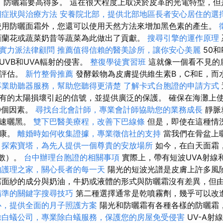
，防曬霜要高得多。 這在很大程度上取決於皮革的光電特型，但
期症狀與治療方法
安養院北部，提供北部地區長者安心居住的選
用防曬面霜外，您還可以使用天然方法來增加黑色素的產生。
蘭花或蔬菜奶昔等蔬菜為此做出了貢獻。
搜尋引擎的運作原理
實力派法律顧問
推薦值得信賴的醫美診所，讓你安心美麗
50和
UVB和UVA輻射的侵害。
整復學徒實習班
這就像一個看不見的
行評估。
新竹整骨推薦
發酵穀物為皮膚提供維生素B，C和E，而
專業助聽器服務，幫助您聽得更清楚
了解卡式台胞證的申請方式
有的太陽損壞引起的信號，並提供廣泛的保護。 確保在海灘上使
0個因素。
尋找台北會計師，專業會計師協助您的業務成長
靜脈
快速曬黑。
雙下巴醫美療程，改善下巴線條
但是，即使在這種情
健康。
離婚時如何收集證據，專業徵信社的支持
當我們在骨盆上
。
探索寶塔，為先人提供一個尊貴的安放場所
如今，在白天面霜
係數）。
台中辦理台胞證的相關事項
實際上，帶有短波UVA射線
的護理之家，關心長者的每一天
陽光的短波光譜是皮膚上許多風
面紗的成分與奶油，牛奶或液體的形式與防曬霜沒有差異，但
精準的關鍵字搜尋技巧
第二種選擇通常是乾噴霧劑，幾乎可以改
心，提供全面的月子照護方案
陽光和防曬霜有各種各樣的防曬霜
除白蟻公司，專業除白蟻服務，保護您的房屋免受侵害
UV-A射