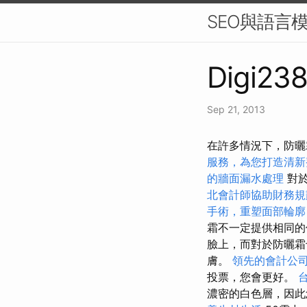
SEO與語言模
Digi238
Sep 21, 2013
在許多情況下，防曬
服務，為您打造清新
的牆面漏水處理
對於
北會計師協助財務規
手術，重塑面部輪廓
霜不一定提供相同
臉上，而對於防曬霜
膚。
領先的會計公
投票，您會更好。
濃密的白色層，因