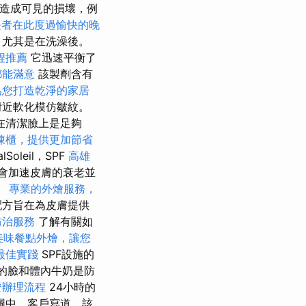
即造成可見的損壞，例
長者在此度過愉快的晚
，尤其是在洗澡後。
程推薦
它迅速平衡了
都能滿意
該製劑含有
為您打造乾淨的家居
附近軟化模仿皺紋。
在清潔臉上是足夠
凍櫃，提供更加節省
lSoleil，SPF
高雄
線會加速皮膚的衰老並
。
專業的外燴服務，
配方旨在為皮膚提供
防治服務
了解有關如
美味餐點外燴，讓您
最佳實踐
SPF設施的
er的臉和體內牛奶是防
證辦理流程
24小時的
圖中，客戶寫道，該