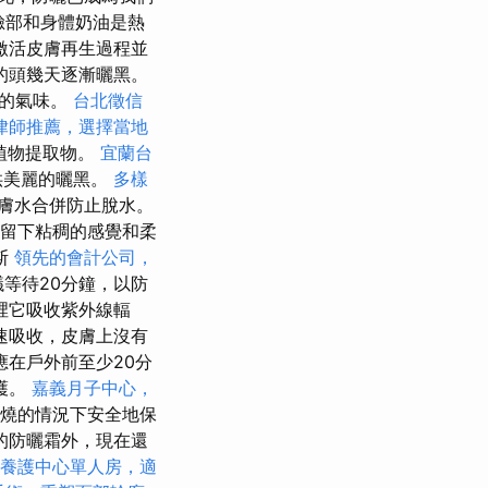
rm臉部和身體奶油是熱
激活皮膚再生過程並
的頭幾天逐漸曬黑。
人的氣味。
台北徵信
律師推薦，選擇當地
和植物提取物。
宜蘭台
供美麗的曬黑。
多樣
皮膚水合併防止脫水。
留下粘稠的感覺和柔
斯
領先的會計公司，
議等待20分鐘，以防
裡它吸收紫外線輻
速吸收，皮膚上沒有
在戶外前至少20分
護。
嘉義月子中心，
燃燒的情況下安全地保
的防曬霜外，現在還
養護中心單人房，適