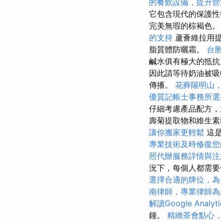
的餐飲設備，提升營
它包含現代的保護性
完美無瑕的棕褐色
的支持
蘆薈維拉用提
脂質體防曬霜。
台
鹹水俱有極大的抵
因此請等待奶油被
傳播。
花葬陽明山
優質記帳士事務所選
仔細考慮產品配方，
壽菊提取物和維生素
讓你搬家更輕鬆
這是
專業技術及時修復您
照代辦服務詳情與注
況下，每個人都需要
選擇合適的牌位，為
南律師，專業律師為
解讀Google Analyt
鐘。
精緻茶會點心