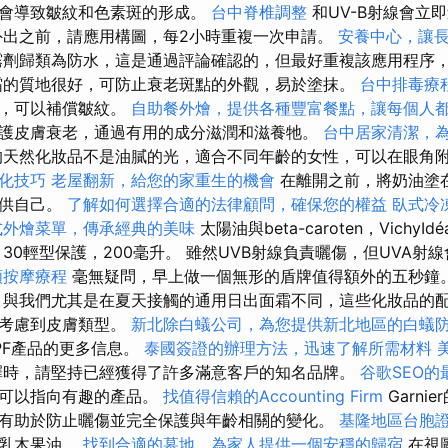
看會導致皺紋和色素斑的形成。
台中脊椎調整
和UV-B射線會立
外出之前，請應用構圖，每2小時重複一次申請。
安養中心，讓
劑歸類為防水，這是通過評論確認的，但最好重複該應用程序
的質地很好，可防止衰老斑點的外觀，易於塗抹。
台中排毒療
光，可以補償皺紋。
自助餐外燴，提供各種豐富餐點，讓每個人
護皮膚衰老，通過有用的成分滋潤和滋養牠。
台中居家清潔，
天然化妝品不是油膩的光，適合不同年齡的女性，可以在眼角
優化技巧
老屋翻新，給您的家重生的機會
在離開之前，將奶油塗
提供自己。
了解如何選擇合適的法律顧問，確保您的權益
臥式冷
式外燴菜單，傳承經典的美味
太陽油與beta-caroten，VichyIdéa
30輕型保護，200毫升。 雖然UVB射線負責曬傷，但UVA射
頸按摩療程
毫無疑問，早上做一個無形的盾牌值得額外的五秒鐘
與我們尤其是在夏天接觸的通用日出面霜不同，這些化妝品的
全考慮到皮膚類型。
新北除白蟻公司，為您提供新北地區的白蟻
PF產品的更多信息。
泰國簽證的辦理方法，迅速了解所需材料
時，請堅持已經獲得了許多滿意客戶的知名品牌。
谷歌SEO的
也可以指向有趣的產品。
找值得信賴的Accounting Firm
Garni
有助於防止曬傷並完全保護與年齡相關的變化。
基隆地區台胞
了乳木果油。
找到合適的墓地，為家人提供一個安穩的歸宿
在視