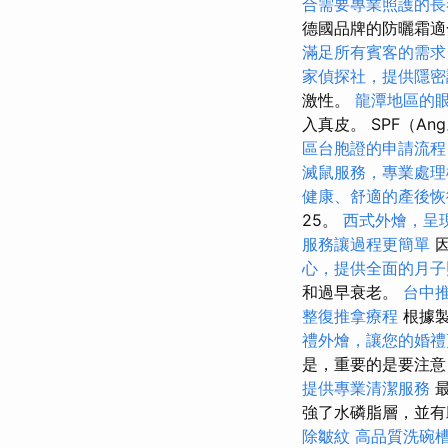
合需要專業照護的長
德國品牌的防曬霜適
滿足所有賓客的需求
家偵探社，提供隱密
激性。
龍潭地區的
入真皮。 SPF（An
區台胞證的申請流程
滅鼠服務，專業處理
健康、舒適的產後恢
25。
西式外燴，呈
服務讓過程更簡單
因
心，提供全面的月子
和過早衰老。
台中
整復推拿療程
根據製
禮外燴，讓您的婚禮
是，重要的是要注意
提供專業清潔服務
最
強了水磷脂層，並
除皺紋
高品質洗碗