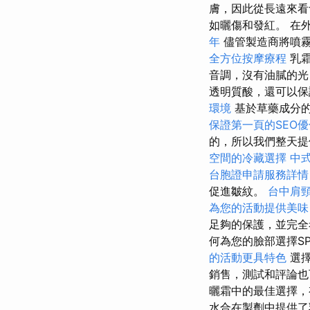
膚，因此從長遠來
如曬傷和發紅。 在
年
儘管製造商將噴霧
全方位按摩療程
乳霜
音調，沒有油膩的
透明質酸，還可以保
環境
基於草藥成分的
保證第一頁的SEO
的，所以我們整天
空間的冷藏選擇
中
台胞證申請服務詳情
促進皺紋。
台中肩
為您的活動提供美味
足夠的保護，並完
何為您的臉部選擇S
的活動更具特色
選擇
銷售，測試和評論
曬霜中的最佳選擇，
水合在製劑中提供