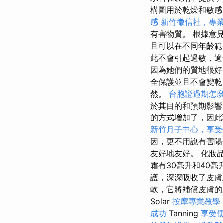
構圖用於乾燥和敏感
感
新竹徵信社，專
有害物質。 根據意
且可以在不同年齡
此不會引起過敏，
因為她們的質地很
全保護並且不會變
然。
台胞證過期怎
於其目的和預期影
的方式增加了，因此
新竹月子中心，享受
因，更不用說有害
友好地友好。 化妝品
霜有30毫升和40
護，深深吸收了皮膚
軟，它將補​​償皮
Solar
按摩專業教學
成功
Tanning
享受