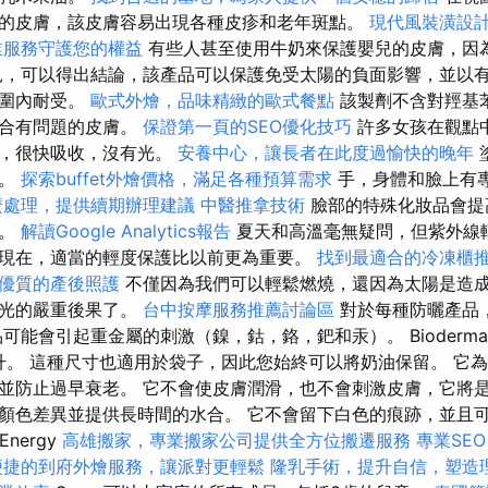
的皮膚，該皮膚容易出現各種皮疹和老年斑點。
現代風裝潢設
業服務守護您的權益
有些人甚至使用牛奶來保護嬰兒的皮膚，因
見，可以得出結論，該產品可以保護免受太陽的負面影響，並以
範圍內耐受。
歐式外燴，品味精緻的歐式餐點
該製劑不含對羥基
適合有問題的皮膚。
保證第一頁的SEO優化技巧
許多女孩在觀點
好，很快吸收，沒有光。
安養中心，讓長者在此度過愉快的晚年
乾。
探索buffet外燴價格，滿足各種預算需求
手，身體和臉上有
麼處理，提供續期辦理建議
中醫推拿技術
臉部的特殊化妝品會提
響。
解讀Google Analytics報告
夏天和高溫毫無疑問，但紫外線
現在，適當的輕度保護比以前更為重要。
找到最適合的冷凍櫃
優質的產後照護
不僅因為我們可以輕鬆燃燒，還因為太陽是造成
陽光的嚴重後果了。
台中按摩服務推薦討論區
對於每種防曬產品
可能會引起重金屬的刺激（鎳，鈷，鉻，鈀和汞）。 Bioderm
毫升。 這種尺寸也適用於袋子，因此您始終可以將奶油保留。 它
並防止過早衰老。 它不會使皮膚潤滑，也不會刺激皮膚，它將
膚的顏色差異並提供長時間的水合。 它不會留下白色的痕跡，並且
Energy
高雄搬家，專業搬家公司提供全方位搬遷服務
專業SEO
便捷的到府外燴服務，讓派對更輕鬆
隆乳手術，提升自信，塑造