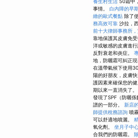
養生村生活
50霜中
事情。
白內障的早
緻的歐式餐點
除了使
務高效可靠
沙拉，西
前十大律師事務所，
靠地保護其皮膚免受
洋或敏感的皮膚進
反對衰老和炎症。
地，防曬霜可糾正現
在溫帶氣候下使用3
陽的好朋友，皮膚
護因素來確保您的
期以來一直消失了
發現了SPF（防曬
譜的一部分。
新店
師提供稅務諮詢
噴霧
可以舒適地噴灑。
氧化劑。
坐月子中
合我們的防曬霜。