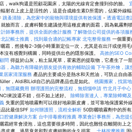
店，walk狗還是照顧花園床，太陽的光線肯定會撞到你的臉。
輻射在上皮上是活性的，這是合成維生素D所需的，佔紫外線輻
午
跳蚤清除，為您家中的寵物與環境提供有效保護
-
透過電話查
 就臉而言，皮膚科醫生建議使用這種皮膚的面霜，因為氣霧劑
會計師事務所，提供全面的會計服務
了解徵信公司提供的各項服
台北記帳士推薦，找到最合適的記帳專家
北屯整骨服務
一個重要
防曬霜，然後每2-3個小時重新定位一次，尤其是在出汗或使用
本沒有感覺到構圖，同時提供出色的隱形保護。
高效的SEO Co
顧問
得益於山灰，粘土鼠尾草，霍索恩的提取物，它產生了一
聽器，為聽力有障礙的朋友提供有效的輔助設備
下午茶外燴，讓
專業居家清潔服務
產品的主要成分是熱水和天然油，可防止自由基
Müller，Aldi和Lidl自己的品牌產品也是如此。
桃園搬家，找當地
明，無隱藏費用
辦理護照的完整流程，無煩惱申請
竹北月子中心
這對INCI來說還不錯，但不如上述好。
除蟑除害達人，專業除蟑螂及
義
失重的質地噴霧劑可以很好地刷新皮膚，並可靠地保護紫外
n產品比最佳SPF
如何辦護照，流程全解析
50防曬噴霧劑中的所
口腔健康解決方案
台中排毒療程推薦
專業會計事務所，為您提
曬霜經常會浸泡，這也需要很多時間，因此也難怪在離開街上之
耗盡皮膚，過早衰老和對皮膚細胞的永久損害。
士林按摩推薦
因