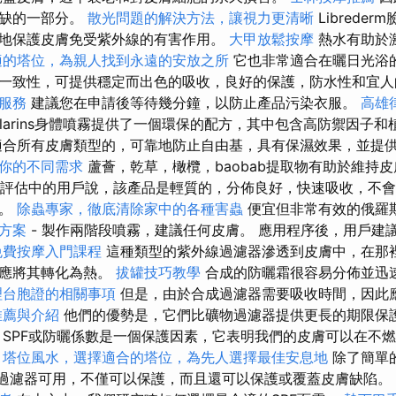
或缺的一部分。
散光問題的解決方法，讓視力更清晰
Librede
地保護皮膚免受紫外線的有害作用。
大甲放鬆按摩
熱水有助於
適的塔位，為親人找到永遠的安放之所
它也非常適合在曬日光浴
一致性，可提供穩定而出色的吸收，良好的保護，防水性和宜
服務
建議您在申請後等待幾分鐘，以防止產品污染衣服。
高雄
larins身體噴霧提供了一個環保的配方，其中包含高防禦因子
合所有皮膚類型的，可靠地防止自由基，具有保濕效果，並提
你的不同需求
蘆薈，乾草，橄欖，baobab提取物有助於維持
評估中的用戶說，該產品是輕質的，分佈良好，快速吸收，不會
點。
除蟲專家，徹底清除家中的各種害蟲
便宜但非常有效的俄羅
方案
- 製作兩階段噴霧，建議任何皮膚。 應用程序後，用戶建
免費按摩入門課程
這種類型的紫外線過濾器滲透到皮膚中，在那
反應將其轉化為熱。
拔罐技巧教學
合成的防曬霜很容易分佈並迅
理台胞證的相關事項
但是，由於合成過濾器需要吸收時間，因此應
推薦與介紹
他們的優勢是，它們比礦物過濾器提供更長的期限保
SPF或防曬係數是一個保護因素，它表明我們的皮膚可以在不
。
塔位風水，選擇適合的塔位，為先人選擇最佳安息地
除了簡單
F過濾器可用，不僅可以保護，而且還可以保護或覆蓋皮膚缺陷。