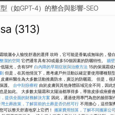
型（如GPT-4）的整合與影響-SEO
sa (313)
霜噴灑令人愉悅舒適的選擇 吹時，它可能是香氣或無味的，發
整潔的空間
它們通常具有30或最多50個因素的防曬特性。
牆壁
低陽光，含有SPF
白內障的早期症狀與治療方法
15的保濕霜
劃
但是，在其他情況下，應考慮戶外活動以確定要使用哪種類
皮膚科醫生為大多數活動推薦防水，廣泛的防曬霜。 但是，很
的保護。
台中刮痧療程
由於皮膚與其他身體區域完全不同，因此
也是如此。 大多數太陽霜和太陽油都厚得多，導致皮疹或痤瘡
司，提供全面的財務解決方案
因此，通過使用專門為您的臉部製
台灣土葬政策，了解當前的土葬是否仍然可行
不用擔心，這些製
此您可以整天舒適地穿上它們！
搬家費用預算，了解不同搬家公