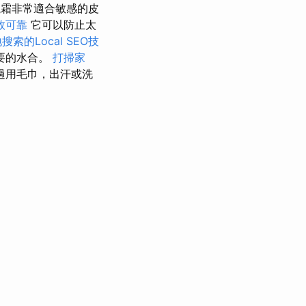
霜非常適合敏感的皮
效可靠
它可以防止太
索的Local SEO技
要的水合。
打掃家
過用毛巾，出汗或洗