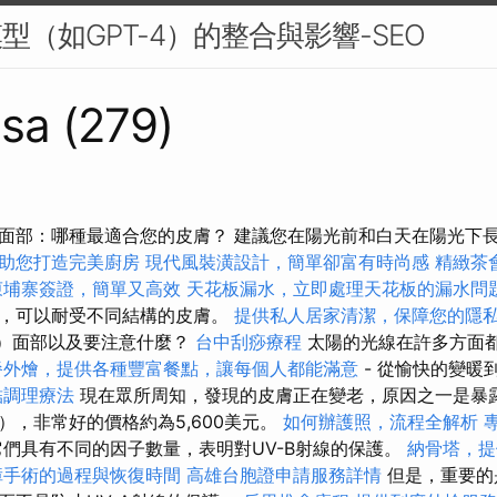
型（如GPT-4）的整合與影響-SEO
sa (279)
面部：哪種最適合您的皮膚？ 建議您在陽光前和白天在陽光下
助您打造完美廚房
現代風裝潢設計，簡單卻富有時尚感
精緻茶
柬埔寨簽證，簡單又高效
天花板漏水，立即處理天花板的漏水問
敏，可以耐受不同結構的皮膚。
提供私人居家清潔，保障您的隱
F）面部以及要注意什麼？
台中刮痧療程
太陽的光線在許多方面
餐外燴，提供各種豐富餐點，讓每個人都能滿意
- 從愉快的變暖
結調理療法
現在眾所周知，發現的皮膚正在變老，原因之一是暴露
），非常好的價格約為5,600美元。
如何辦護照，流程全解析
們具有不同的因子數量，表明對UV-B射線的保護。
納骨塔，提
障手術的過程與恢復時間
高雄台胞證申請服務詳情
但是，重要的