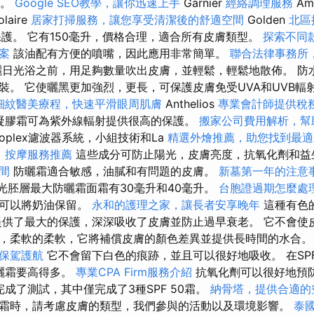
升。
Google SEO教學，讓你迅速上手
Garnier
經絡調理服務
Am
laire
居家打掃服務，讓您享受清潔後的舒適空間
Golden
北區
保護。 它有150毫升，價格合理，適合所有皮膚類型。
探索不同
案
該油配有方便的噴嘴，因此應用非常簡單。
聯合法律事務所
日光浴之前，用足夠數量吹出皮膚，並輕鬆，輕鬆地散佈。 防
。 它使曬黑更加強烈，更長，可保護皮膚免受UVA和UVB輻射
細紋醫美療程，快速平滑眼周肌膚
Anthelios
專業會計師提供稅
光凝膠霜可為紫外線輻射提供很高的保護。
搬家公司費用解析，幫
oplex濾波器系統，小組技術和La
精選外燴推薦，助您找到最適
。
按摩服務推薦
這些成分可防止陽光，皮膚亮度，抗氧化劑和
間
防曬霜適合敏感，油膩和有問題的皮膚。
新墓第一年的注意
ma光胚層最大防曬霜面霜有30毫升和40毫升。
台胞證過期怎麼處
終可以將奶油保留。
永和的護理之家，讓長者安享晚年
這種有色
提供了最大的保護，深深吸收了皮膚並防止過早衰老。 它不會使
，柔軟的柔軟，它將補​​償皮膚的顏色差異並提供長時間的水合
保駕護航
它不會留下白色的痕跡，並且可以很好地吸收。 在SP
曬霜要高得多。
專業CPA Firm服務介紹
抗氧化劑可以很好地預防
成了測試，其中僅完成了3種SPF 50霜。
納骨塔，提供合適的
霜時，請考慮皮膚的類型，我們參與的活動以及環境影響。
泰