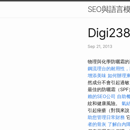
SEO與語言模
Digi238
Sep 21, 2013
物理與化學防曬霜的
鋼流理台的耐用性，
增添美味
如何辦理
然成分不會引起過
最佳的防曬霜（SP
賴的SEO公司
自助
紋和健康風險。
氣
引起痤瘡（對我來說
助您管理日常財務
它
者的骨灰
了解白內