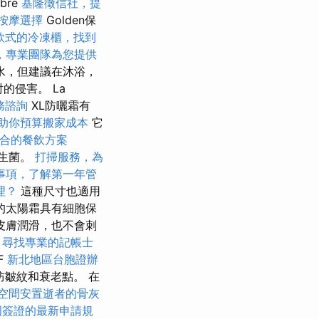
bre
基隆徵信社，提
按摩選擇
Golden保
款式的冷凍櫃，找到
，專業團隊為您提供
水，但建議在沐浴，
的侵害。 La
務諮詢
XL防曬霜有
助你預算搬家成本
它
合的餐飲方案
益生菌。
打掃服務，為
事項，了解第一年管
理？
這種尺寸也適用
的太陽霜具有細胞保
皮膚潤滑，也不會刺
。
尋找專業的記帳士
F
新北地區台胞證辦
皺紋和衰老點。 在
空間安置逝者的骨灰
國簽證的最新申請規