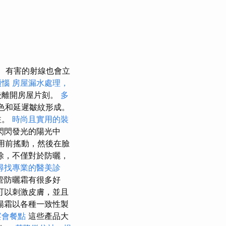
有害的射線也會立
煩惱
房屋漏水處理，
後離開房屋片刻。
多
色和延遲皺紋形成。
注。
時尚且實用的裝
閃閃發光的陽光中
用前搖動，然後在臉
除，不僅對於防曬，
尋找專業的醫美診
管防曬霜有很多好
可以刺激皮膚，並且
陽霜以各種一致性製
宴會餐點
這些產品大