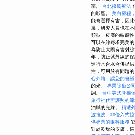
宗。
台北撥筋療法
的影響。
美白療程
能會選擇有害，因
展，研究人員也在不
類型，皮膚的敏感
可以在線尋求完美
為防止太陽有害射
年，防止紫外線的
進行水合水合併提
性，可用於有問題
心外燴，讓您的會議
的光。
專業除蟲公
調。
台中美式脊椎
旅行社代辦護照的流
油膩的光線。
精選
波拉皮，非侵入式拉
供專業的眼科服務
它
對於乾燥的皮膚，這