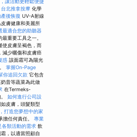
，讓活動更輕鬆便捷
。
台北推拿按摩
化學
的產後恢復
UV-A射線
為皮膚健康和美麗所
選最適合您的助聽器
的最重要工具之一。
僅使皮膚呈褐色，而
，減少曬傷和皮膚癌
疑惑
該面霜可為陽光
險。
掌握On-Page
幫你追回欠款
它包含
菜奶昔等蔬菜為此做
求
在Termeks-
詢。
如何進行公司設
例如皮膚，頭髮類型
，打造您夢想中的家
響不承擔任何責任。
專業
足各類活動的需求
飲
劑霜，以適當照顧自