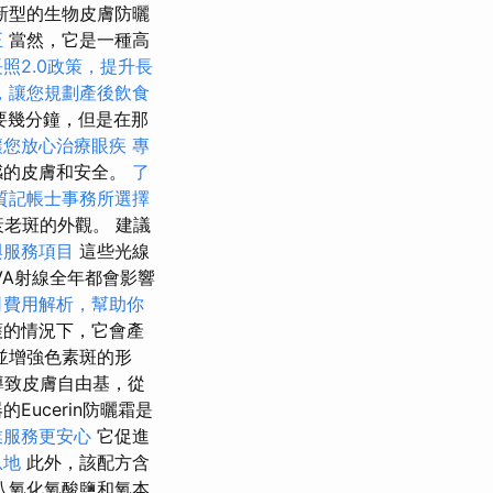
新型的生物皮膚防曬
正
當然，它是一種高
長照2.0政策，提升長
，讓您規劃產後飲食
要幾分鐘，但是在那
讓您放心治療眼疾
專
感的皮膚和安全。
了
質記帳士事務所選擇
衰老斑的外觀。 建議
與服務項目
這些光線
VA射線全年都會影響
司費用解析，幫助你
護的情況下，它會產
並增強色素斑的形
導致皮膚自由基，從
的Eucerin防曬霜是
業服務更安心
它促進
息地
此外，該配方含
，八氧化氧酸鹽和氧本