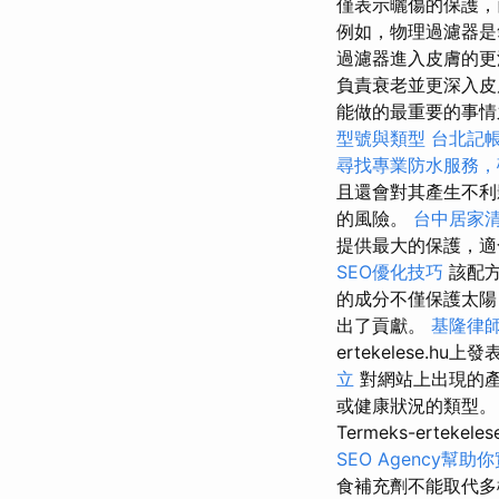
僅表示曬傷的保護，
例如，物理過濾器是
過濾器進入皮膚的
負責衰老並更深入皮
能做的最重要的事
型號與類型
台北記
尋找專業防水服務，
且還會對其產生不
的風險。
台中居家
提供最大的保護，適
SEO優化技巧
該配方
的成分不僅保護太陽
出了貢獻。
基隆律
ertekelese
立
對網站上出現的產
或健康狀況的類型
Termeks-ert
SEO Agency幫助
食補充劑不能取代多