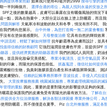
媽媽提供專業照顧
如果我只使用40毫升的2999
搜尋引擎的運
時期一半到兩個月。
選擇合適的塔位，為親人找到永遠的安放之
數。 SPF之後的數量越高，皮膚可以暴露在沒有曬傷風險的情況下
這一點，因為在熱量中，大部分足以在臉上塗上防曬霜，而且我
見問題與解答
天氣寒冷和波動的秋天和冬季，情況有所不同。 我
現在我們將向您展示。
台中外燴，為您打造獨一無二的宴會餐點
幾乎沒有在塗抹後感覺到。
天母整復治療
它具有自然的輝煌效果
證申請流程，輕鬆了解如何辦理
抗年齡霜專為皮膚而設計，並具
找值得信賴的財務顧問
它強烈滋潤並使膚色平滑，並提供SPF
助聽器，提供經濟實惠的助聽器選擇
我們的測試人員同意，奶油
地，並且與化妝😀完美搭配。
專業冷氣清洗，提升空氣品質
不
刻的印象，而陽光的保護也很低。
抓姦蒐證，徵信社如何提供
露烯酸衍生物，負責刺激膠原蛋白產生和水磷脂屏障保護。 測
微使皮膚變白。
信賴的記帳事務所夥伴
音波拉皮，非侵入式拉提
消失。
大里按摩服務推薦
桃園滅鼠服務，專業處理桃園地區的滅
年管理的重點
因此，重要的是要對陽光的影響提供足夠的保護
防曬霜是保護我們的皮膚免受有害陽光的最有效方法。
了解在台
務所提供全方位法律服務，解決各類法律困擾
專業外燴公司，為
使用防曬霜，而不僅僅是在夏季。 Piz
台北外燴服務，滿足各