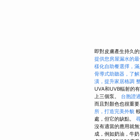
即對皮膚產生持久
提供您房屋漏水的最
樣化自助餐選擇，滿
骨導式助聽器，了解
潢，提升家居格調
UVA和UVB輻射的
上三個泵。
台胞證
而且對顏色也很重要
所，打造完美外貌
較
處，但它的缺點。
沒有適當的應用就
成，例如奶油，牛