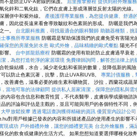
而不是防止UV-A射線的保護。
后里推拿療程
提供到府外燴服務
氧化鋅和二氧化鈦，它們在皮膚上形成薄層並反射太陽的光線
更深層併中和紫外線。
產後護理專業服務，為您提供健康、舒適
膚，因此從長遠來看會導致皺紋和色素斑的形成。 防曬是我們
情之一。
台北眼科推薦，尋找最適合的眼科醫師
助聽器種類，挑
帳士事務所專業服務
防曬霜是幫助保護我們的皮膚免受有害陽光
確保您的房屋免於水患
歐式外燴，品味精緻的歐式餐點
陽光不
利影響。
台中抓龍筋療程
防曬霜的使用有助於防止皮膚過早衰老
清潔，為您打造乾淨的家居環境
免費律師詢問，解答您法律上的
合乾燥結構，水合，減少老化點和雀斑的數量，並降低新的風
可以防止色素沉著，抗擊，防止UVA和UVB。
專業討債服務，
，改善膚色，滋養必要的維生素和礦物質。 沙拉，西蘭花或蔬
師，當地可靠的法律顧問
提供私人居家清潔，保障您的隱私與需
.hu上發表的內容包含信息和教育性質，不代表醫學，皮膚病學或藥物諮
品的評論和評估是主觀的，並且可能與用戶的各個特性不同，
。
大甲放鬆按摩
透過電話查詢獲得精確的資訊
優質室內設計公司
ekelese.hu對用戶根據已發表的內容和所描述產品的使用產生的影
你實現成功
戶外婚禮外燴，讓您的婚禮更完美
台北外燴服務，滿
樣化的飲食或健康的生活方式。 如果您想知道要選擇哪種化妝