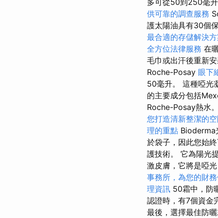
多可從50到250毫
供可靠的調查服務
So
護太陽油具有30個
最合適的存儲解決方
全方位法律服務
在曬
毛巾或出汗後重新安裝
Roche-Posay
眼下
50毫升。 這種啞
的主要成分包括Mex
Roche-Posay熱水
您打造清新整潔的空
理的重點
Bioder
於袋子，因此您始
護技術。 它為陽光
激皮膚，它將是啞光
事務所，為您的財務
理資訊
50霜中，防
認證時，有7個資金完
最後，選擇最佳防曬