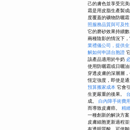
己的膚色並享受完
霜是用皮脂生產製成
度覆蓋的礦物防曬霜
照服務品質與可及性
它的磨砂效果持續數
兩種陰影的情況下，
業禮儀公司，提供全
解如何申請台胞證
它
該產品適用於牛奶
使用防曬霜或日曬
穿透皮膚的深層層，
恆定強度，即使是通
預算搬家成本
它會引
生更嚴重的後果。
成。
白內障手術費
而導致皮膚癌。
精
一種創新的解決方案
皮膚細胞更新過程
有透明質酸，可使皺紋