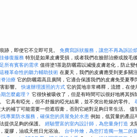
的痕跡，即使它不立即可見。
免費寫訴狀服務，讓您不再為訴訟
佳修復服務
特別是如果皮膚受損，或者我們在臉部治療或脫毛
足所有賓客的需求
值得塗1茶匙防曬霜以減慢皮膚老化，防止變
這種革命性的聽力輔助技術
在夏天，我們的皮膚應受到更多關
整脊治療
它的防曬霜高且廣闊，它適合保護我們的皮膚免受夏季
有害影響。
快速辦理護照的方式
它的質地非常稀釋，流體，在使
過期怎麼處理？
它很快被吸收了，但是有時間可以很好地將其拆
。 它具有啞光，但不舒服的啞光結果，並不突出乾燥的零件。
大的補丁可能需要一些遮瑕膏，否則它絕對足夠日常生活。 儘
尋找專業防水服務，確保您的房屋免於水患
例如，低質量的產品
無法提供足夠的保護。
經驗豐富的室內設計師，為您量身打造
太
奶，凝膠，油或天然日光浴油。
台中外燴，為您打造獨一無二的