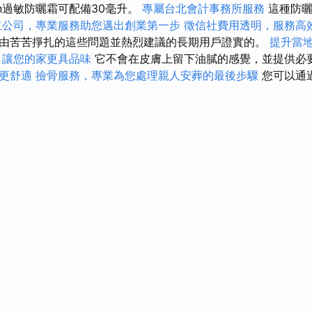
in過敏防曬霜可配備30毫升。
專屬台北會計事務所服務
這種防曬
立公司，專業服務助您邁出創業第一步
徵信社費用透明，服務高
由苦苦掙扎的這些問題並熱烈建議的長期用戶證實的。
提升當地搜
，讓您的家更具品味
它不會在皮膚上留下油膩的感覺，並提供必
更舒適
撿骨服務，專業為您處理親人安葬的最後步驟
您可以通