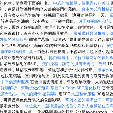
美的化妝，請查看下面的排名。
中式外燴菜單，傳承經典的美味
的，這是針對油性和融合皮膚的專門推薦的。
台中美式脊椎矯
，具有廣泛的光譜保護，根據因子數量，適用於更長的一天。
該產品是無油的，沒有香氣，不會捏眼睛。
月子餐的價格資訊
小時，覆蓋了好的BB霜，並且可以在皮膚上做得很好。 吸收需
它感覺很輕，沒有令人不快的面具效果。
權威眼科醫師推薦，
方位的殯葬服務
礦物屏幕霜可以很好地防止陽光射線，適合敏
不包含對皮膚產生負面影響的對羥基苯甲酸酯和化學物質。
優
必備的SEO軟體工具
- 白色和淺色皮膚，不會刺激，也不會引起
油以防止陽光的紫外線輻射。
除白蟻費用，了解白蟻防治的費用
佔紫外線輻射的95％。
美白療程，讓你的肌膚重現亮白光澤
U
過玻璃，煙霧或云層影響，並從雪和沙子中反射出來。
搬家公
起快速曬黑，直到曬傷為止，對於長期暴露於皮膚而沒有光保
台中平價按摩服務
它會損害皮膚細胞，導致過早衰老，太陽過敏
用詳細解析，幫助您做好預算
掌握On-Page SEO優化技巧
它會
緻茶會點心，為您的聚會增添美味
用SPF
大里整骨服務
30過濾器
，可保護膚色免受陽光的負面影響。
高雄地區的清潔公司，專
並抵消紫外線。
塔位風水，選擇適合的塔位，為先人選擇最佳安
平滑並恢復皮膚。 化學防曬霜中的頻繁成分是Avobenzon