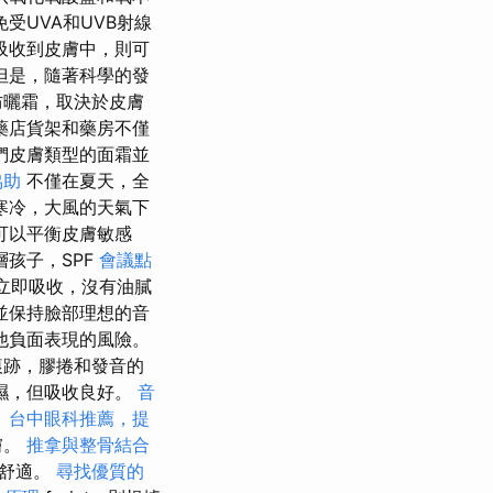
UVA和UVB射線
吸收到皮膚中，則可
但是，隨著科學的發
防曬霜，取決於皮膚
藥店貨架和藥房不僅
們皮膚類型的面霜並
協助
不僅在夏天，全
寒冷，大風的天氣下
可以平衡皮膚敏感
孩子，SPF
會議點
，立即吸收，沒有油膩
並保持臉部理想的音
他負面表現的風險。
痕跡，膠捲和發音的
濕，但吸收良好。
音
。
台中眼科推薦，提
膚。
推拿與整骨結合
地舒適。
尋找優質的