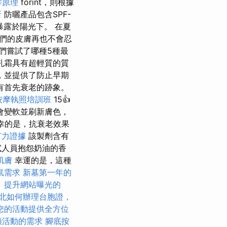
作原理
forint，則根據
所
防曬產品包含SPF-
暴露於陽光下。 在夏
們的皮膚再也不會忍
們嘗試了哪種5種最
乳霜具有超輕質的質
，並提供了防止早期
有首先衰老的跡象。
按摩執照培訓班
15👍
會變軟並刷新膚色，
幸的是，抗衰老效果
有力證據
該製劑含有
試人員抱怨奶油的香
肌膚
幸運的是，這種
鼠需求
新墓第一年的
。
提升網站曝光的
北如何辦理台胞證，
您的活動提供全方位
類活動的需求
腳底按