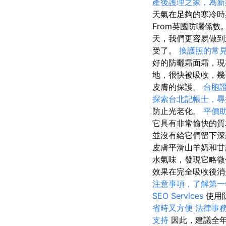
產後護理之家，為新
天氣在足夠的寒冷
From英國防曬係
天，我們更容易做到
受了。
換護照的常
好的防曬霜面霜，
地，很快被吸收，
皮膚的保護。
台胞
探索台北記帳士，尋
防止光老化。
平價
它具有非常愉快的質
並沒有給它們留下深
皮膚平滑山羊奶和甘
水氣味，發現它略
效果在完全吸收後
注意事項，了解第一
SEO Services
使用
省時又方便
法律事
支持
因此，建議全年