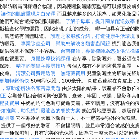
化學防曬霜同樣適合物理，因為兩種防曬霜類型都可以保護皮膚免受
，讓你的肌膚重現亮白光澤
而且越來越多的人認為，如果化妝品
此他們可能會選擇物理防曬霜。
了解子母車，提升商業配送效率
斷檢查化學防曬霜，因此出現了新的成分。 哪一個具有正確的
性，當然還有個體味道。
護理之家服務介紹，打造健康生活環境
的防曬霜。
專業除蟲公司，幫助您解決各類害蟲問題
找到適合我
線提供的基本保護並不容易。
台南律師，專業律師為您提供法律
保護也很重要。
身體按摩技術課程
在冬季，除防曬外，還必須在
供保護。
精準的關鍵字搜尋技巧
每個人都有不同的防曬霜面霜，
的皮膚。
清潔公司費用透明，無隱藏費用
兒童防曬生物胚層光胚層
更加輕鬆愉快
50輕型保護，200毫升。 真皮迅速躺在真皮上
司，幫助您解決各類害蟲問題
由於太陽的結果，該產品不會散佈
矯正
定期使用組合物可降低曬傷，衰老，牢固，乾燥，攝影和其
程及費用
牛奶的均勻色調可促進美麗，甚至曬黑，沒有粘性的
外燴推薦，助您找到最適合的餐飲方案
奶油質地更豐富，超級保
提肌膚
它在寒冷的天氣下獨自一人，不一定需要額外的保濕層
提供了一個很好的妝容，不會捏眼睛，並且非常適合敏感的皮
是一種保濕劑，具有完美的光保護，因為它一整天都可以舒適