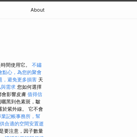
About
長時間使用它。
不鏽
會點心，為您的聚會
題，避免更多損害
天
私與需求
您如何選擇
都會影響皮膚
值得信
到曬黑到色素斑，皺
於紫外線。 它不會
專業記帳事務所，幫
供合適的空間安置逝
是要注意，因子數量