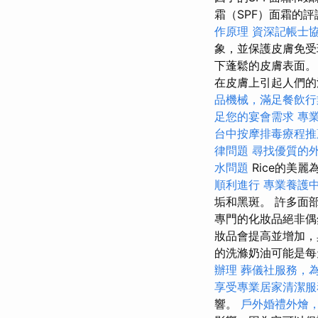
霜（SPF）面霜的評論，
作原理
資深記帳士
象，並保護皮膚免受現
下蓬鬆的皮膚表面。
在皮膚上引起人們的注
品機械，滿足餐飲行
足您的宴會需求
專
台中按摩排毒療程
律問題
尋找優質的
水問題
Rice的美
順利進行
專業養護
垢和黑斑。 許多面
專門的化妝品絕非
妝品會提高並增加，
的洗滌奶油可能是每
辦理
葬儀社服務，
享受專業居家清潔服
響。
戶外婚禮外燴