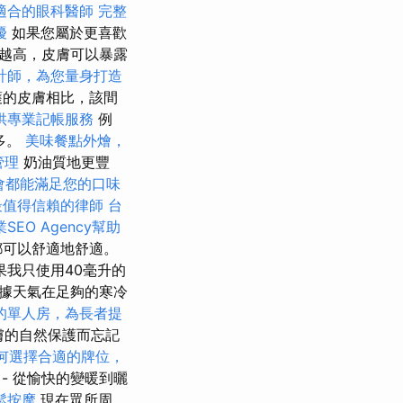
適合的眼科醫師
完整
擾
如果您屬於更喜歡
量越高，皮膚可以暴露
計師，為您量身打造
護的皮膚相比，該間
供專業記帳服務
例
多。
美味餐點外燴，
管理
奶油質地更豐
會都能滿足您的口味
最值得信賴的律師
台
SEO Agency幫助
都可以舒適地舒適。
果我只使用40毫升的
則根據天氣在足夠的寒冷
的單人房，為長者提
膚的自然保護而忘記
何選擇合適的牌位，
- 從愉快的變暖到曬
鬆按摩
現在眾所周