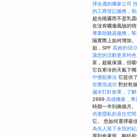
擇合適的搬家公司
的工商登記服務，助
超光噴霧而不是乳霜的
在沒有曬傷風險的
專業助聽器服務，幫
隔實際上如何增加
如，SPF
高效的SEO
讓您的活動更具特色
富，超級保濕，但
它在寒冷的天氣下獨
中撥筋療法
它提供了
你實現成功
對於乾燥
漏水打針效果，了解
2999
高雄搬家，專
時期一半到兩個月
供更隱私的居住空間
它。 您如何選擇最
為先人留下永恆的紀
黑到色素斑，皺紋