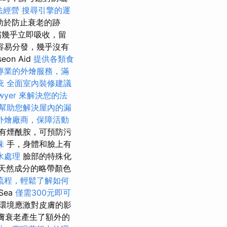
法經營
搜尋引擎的運
有助於防止衰老的跡
曬霜幾乎立即吸收，留
容易分發，幾乎沒有
n Aid
提供各類食
專業的外燴服務，滿
疵
全面室內裝修建議
wyer 來解決您的法
幫助您解決屋內的漏
外燴廠商，保障活動
有煙酰胺，可預防污
味
手，身體和臉上有
水處理
臉部的特殊化
天然成分的略帶顏色
流程，輕鬆了解如何
Sea
僅需300元即可
中和環境應激對皮膚的影
皮膚衰老產生了額外的