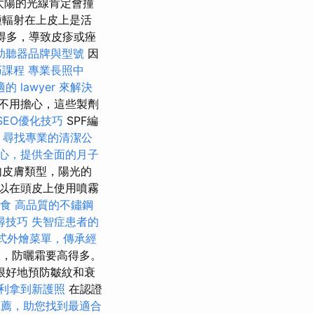
太陽的光線肯定會撞
輻射在上皮上是活
得多，導致皮疹或痤
助聽器品牌與型號
因
巧課程
專業長照中
的 lawyer 來解決
不用擔心，這些製劑
 SEO優化技巧
SPF編
。
尋找專業的清潔公
心，提供全面的月子
如皮膚類型，陽光的
以在頭皮上使用噴霧
食
高品質的不鏽鋼
尋技巧
失智症患者的
式外燴菜單，傳承經
中，防曬霜要高得多。
很好地預防皺紋和衰
利拿到新護照
在認證
推薦，助您找到最適合