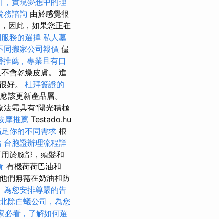
計，實現夢想中的理
稅務諮詢
由於感覺很
9，因此，如果您正在
到服務的選擇
私人墓
不同搬家公司報價
儘
醫推薦，專業且有口
不會乾燥皮膚。 進
是很好。
杜拜簽證的
且應該更新產品層。
療法霜具有“陽光積極
按摩推薦
Testado.hu
滿足你的不同需求
根
點
台胞證辦理流程詳
可用於臉部，頭髮和
食
有機荷荷巴油和
他們無需在奶油和防
，為您安排尊嚴的告
北除白蟻公司，為您
家必看，了解如何選