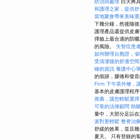
防治與處理
白天將其
和護理之家，提供舒
當地聚會帶來美味選
下幾分鐘，然後隨
護理產品還提供皮
擇臉上最合適的防曬
的風險。
失智症患
如何辦理台胞證，省
受清潔後的舒適空間
確的資訊
養護中心
的痕跡，膠捲和發
Firm
下午茶外燴，
基本的皮膚護理程序
推薦，讓您輕鬆選擇
可靠的法律顧問
助
量中，大部分足以在
派對更輕鬆
整脊治
舒緩的效果，並且幾
夏天。 只有登錄的