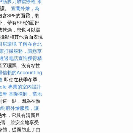
中筋膜刀放鬆療程
永
保護。
宜蘭外燴，為
含SPF的面霜，剩
，帶有SPF的面部
或乾燥，您也可以選
，攝影和其他負面表現
廚房環境
了解在台北
家打掃服務，讓您享
透過電話查詢獲得精
甚至曬黑，沒有粘性
信賴的Accounting
務
即使在秋季冬季，
ole
專業的室內設計
按摩
基隆律師，當地
到這一點，因為在熱
的到府外燴服務，讓
y熱水，它具有清新且
侵害，並安全地享受
身體，從而防止了由