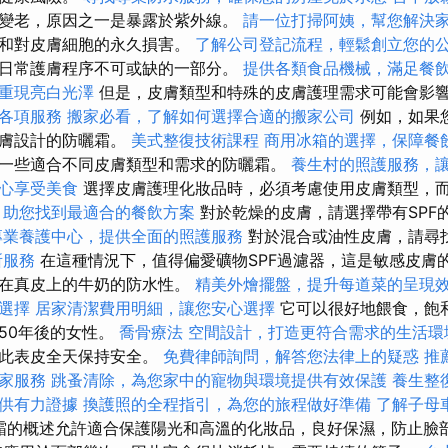
變老，原因之一是暴露於紫外線。
請一位打掃阿姨，幫您解決
老和對皮膚細胞的永久損害。
了解公司登記流程，輕鬆創立您的
日常護膚程序不可或缺的一部分。
提供各類食品機械，滿足餐
重現亮白光澤
但是，皮膚類型和特殊的皮膚護理需求可能會影
各項服務
搬家必看，了解如何選擇合適的搬家公司
例如，如果
皮膚設計的防曬霜。
美式整復技術課程
商用冰箱的選擇，保障餐
一些適合不同皮膚類型和需求的防曬霜。
養生村的照護服務，
心享受美食
選擇皮膚護理化妝品時，必須考慮使用皮膚類型，而
，助您找到最適合的餐飲方案
對於乾燥的皮膚，請選擇帶有SPF
專業養護中心，提供全面的照護服務
對於混合或油性皮膚，請尋
所服務
在這種情況下，值得偏愛礦物SPF過濾器，這是敏感皮膚
留在真皮上的牛奶的防水性。
精美外燴擺盤，提升每道菜的呈現
選擇
居家清潔費用明細，讓您安心選擇
它可以很好地餵食，飽
50年後的女性。
喬骨療法
空間設計，打造更符合需求的生活環
因此表皮全天保持安全。
免費律師詢問，解答您法律上的疑惑
推
家服務
跳蚤清除，為您家中的寵物與環境提供有效保護
養生整
供有力證據
換護照的全程指引，為您的旅程做好準備
了解子母
霜的概述允許適合保護陽光和高溫的化妝品，良好保濕，防止臉