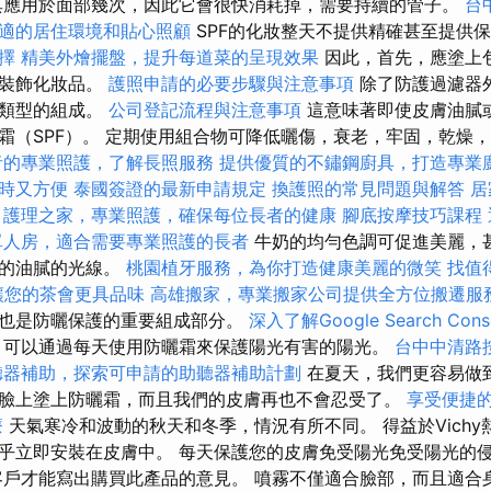
應用於面部幾次，因此它會很快消耗掉，需要持續的管子。
台
適的居住環境和貼心照顧
SPF的化妝整天不提供精確甚至提供
擇
精美外燴擺盤，提升每道菜的呈現效果
因此，首先，應塗上包
後裝飾化妝品。
護照申請的必要步驟與注意事項
除了防護過濾器外
膚類型的組成。
公司登記流程與注意事項
這意味著即使皮膚油膩
霜（SPF）。 定期使用組合物可降低曬傷，衰老，牢固，乾燥
者的專業照護，了解長照服務
提供優質的不鏽鋼廚具，打造專業
時又方便
泰國簽證的最新申請規定
換護照的常見問題與解答
居
護理之家，專業照護，確保每位長者的健康
腳底按摩技巧課程
單人房，適合需要專業照護的長者
牛奶的均勻色調可促進美麗，
音的油膩的光線。
桃園植牙服務，為你打造健康美麗的微笑
找值得
讓您的茶會更具品味
高雄搬家，專業搬家公司提供全方位搬遷服
也是防曬保護的重要組成部分。
深入了解Google Search Cons
可以通過每天使用防曬霜來保護陽光有害的陽光。
台中中清路
聽器補助，探索可申請的助聽器補助計劃
在夏天，我們更容易做
臉上塗上防曬霜，而且我們的皮膚再也不會忍受了。
享受便捷
療
天氣寒冷和波動的秋天和冬季，情況有所不同。 得益於Vich
乎立即安裝在皮膚中。 每天保護您的皮膚免受陽光免受陽光的
客戶才能寫出購買此產品的意見。 噴霧不僅適合臉部，而且適合