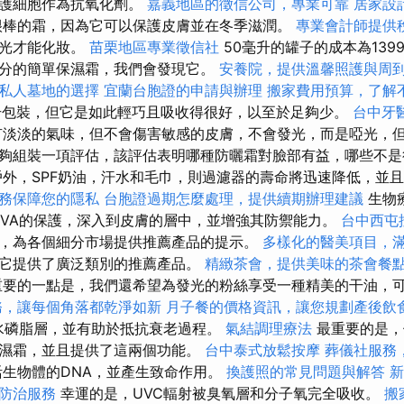
保護細胞作為抗氧化劑。
嘉義地區的徵信公司，專業可靠
居家設
很棒的霜，因為它可以保護皮膚並在冬季滋潤。
專業會計師提供
啞光才能化妝。
苗栗地區專業徵信社
50毫升的罐子的成本為139
分的簡單保濕霜，我們會發現它。
安養院，提供溫馨照護與周
私人墓地的選擇
宜蘭台胞證的申請與辦理
搬家費用預算，了解
升包裝，但它是如此輕巧且吸收得很好，以至於足夠少。
台中牙
淡淡的氣味，但不會傷害敏感的皮膚，不會發光，而是啞光，但
夠組裝一項評估，該評估表明哪種防曬霜對臉部有益，哪些不
外，SPF奶油，汗水和毛巾，則過濾器的壽命將迅速降低，並
務保障您的隱私
台胞證過期怎麼處理，提供續期辦理建議
生物
UVA的保護，深入到皮膚的層中，並增強其防禦能力。
台中西屯
，為各個細分市場提供推薦產品的提示。
多樣化的醫美項目，
它提供了廣泛類別的推薦產品。
精緻茶會，提供美味的茶會餐
要的一點是，我們還希望為發光的粉絲享受一種精美的干油，
務，讓每個角落都乾淨如新
月子餐的價格資訊，讓您規劃產後飲
強了水磷脂層，並有助於抵抗衰老過程。
氣結調理療法
最重要的是，
濕霜，並且提供了這兩個功能。
台中泰式放鬆按摩
葬儀社服務
生物體的DNA，並產生致命作用。
換護照的常見問題與解答
新
防治服務
幸運的是，UVC輻射被臭氧層和分子氧完全吸收。
搬