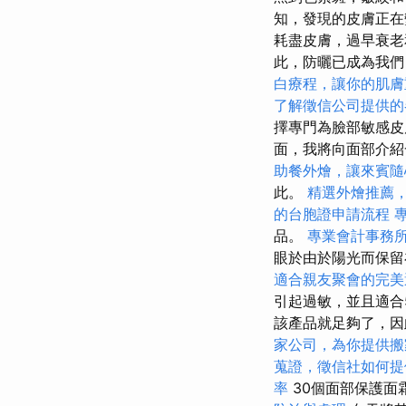
知，發現的皮膚正在
耗盡皮膚，過早衰
此，防曬已成為我們
白療程，讓你的肌膚
了解徵信公司提供的
擇專門為臉部敏感
面，我將向面部介紹
助餐外燴，讓來賓隨
此。
精選外燴推薦
的台胞證申請流程
品。
專業會計事務
眼於由於陽光而保
適合親友聚會的完美
引起過敏，並且適合
該產品就足夠了，
家公司，為你提供搬
蒐證，徵信社如何提
率
30個面部保護面