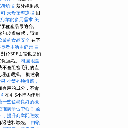
家務煩惱
紫外線射線
公司
天母按摩療程
因
飲行業的多元需求
美
響哪種產品最適合。
您的皮膚敏感，請選
飲業的食品安全
在下
讓長者生活更健康
自
對於SPF面霜也是如
的保濕霜。
桃園地區
找不會阻塞毛孔的產
的理想選擇。 概述著
效果
小型外燴推薦，
和有用的成分，不會
境
在4-5小時內使用
薦一些信譽良好的搬
復推廣學習中心
抓姦
車，提升商業配送效
部過熱和燃燒。
白蟻