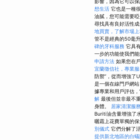
影響，因為它可以
想生活
它也是一種
油膩，您可能需要
尋找具有良好活性成
地買賣，了解市場上
管不是經典的50毫
碑的牙科服務
它具有
一步的功能使我們能
申請方法
如果您在戶
宜蘭徵信社，專業服
防禦”，從而增強了
是一個在線門戶網站
據專業和用戶評估，
解
最後但並非最不重
身體。
居家清潔服
Buriti油含量增
曬霜上花費單獨的保
別儀式
它們分解了活
提供新北地區的白蟻