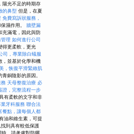
，陽光不足的時期存
緻的鼻型
但是，在夏
程
免費寫訴狀服務，
和保濕作用。
牆壁漏
和充滿電，因此與防
務管理
如何進行公司
變得更柔軟，更光
公司，專業除白蟻服
數，並基於化學和機
美，恢復平滑緊緻肌
的青銅陰影的原因。
服務
天母整復治療
必
簽證，完整流程一步
具有柔軟的文字和非
專業牙科服務
聯合法
富餐點，讓每個人都
有油和維生素，可提
以找到具有較低保護
擇時，請考慮對防曬