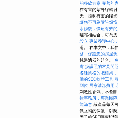
的餐飲方案
完善的
在有害的紫外線輻
天，控制有害的陽光
讓您不再為訴訟煩惱
水修復，快速有效的
曬霜相結合，可為
設立
專業養護中心
滑。 在本文中，我
務，保護您的房屋免
械過濾器的組合。
膚
換護照的常見問
各種風格的吧檯桌，
備的SEO軟體工具
到位
居家清潔費用
刺激性香氣，不會斷
律事務所，專業團隊
能滿意
該產品每天
供互補的保護，以防
因子的SPF面霜和