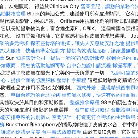
以免購買。 得益於Clinique City
營業登記，讓您的業務合
協助財務管理
Block的無油公式，建議使用所有皮膚類型。 它
代環境影響，例如煙霧。 Oriflame用抗氧化劑的呼吸日防
 它以長期提取物為食，富含維生素E，C和K。 這個韓國奇蹟很
意。 沒有香氣和精油，它是敏感和油性皮膚的理想選擇。 Joseo
業的多元需求
探索靈骨塔的選擇，讓先人安息於安詳之地
提供
業找人服務，快速精準定位對方
提供高效清潔服務，讓家居無瑕
推薦
Sun
知名設計公司，提供一流的室內設計服務
找到合適的 la
外燴廠商，讓您的活動無懈可擊
台中台胞證申請流程
抓漏專家，
麗為您提供了您皮膚在陽光下完美的一天所需的一切。
找到可靠的
中心，提供全面的照護服務
整骨推拿療程
這種低過敏性奇蹟還含
部防曬產品的作用不受化妝的限制。
西式外燴，呈現精緻西餐風
偶然。
申辦台胞證的台北服務
牆壁漏水修復，快速有效的牆面漏
具體取決於其目的和預期影響。
整復推拿療程
98％的顏色含有
天的每種皮膚和陰影的絕佳選擇。
台中筋膜刀療程
台胞證申請
為您安排尊嚴的告別儀式
空間設計，打造更符合需求的生活環境
務
Buckthorn和Raspberry的提取物增強了皮膚的水合，併
，讓您的婚禮更完美
台中泰式放鬆按摩
由於其Q10含量，它對