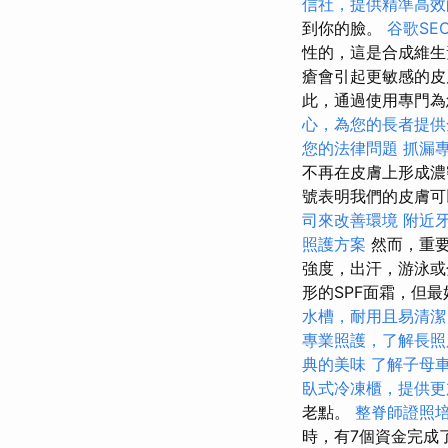
信社，提供精準高效
到你的臉。
谷歌SE
性的，這是合成維生
瘡會引起更敏感的
此，通過使用專門為
心，為您的長者提供
您的法律問題
抓漏
不再在皮膚上形成濃
號表明我們的皮膚可
司來改善環境
附近
照護方案
然而，重要
強度，出汗，游泳
形的SPF面霜，但
水槽，耐用且易清潔
專業照護，了解長照
典的美味
了解子母
臥式冷凍櫃，提供更
老點。
整脊師證照
時，有7個資金完成