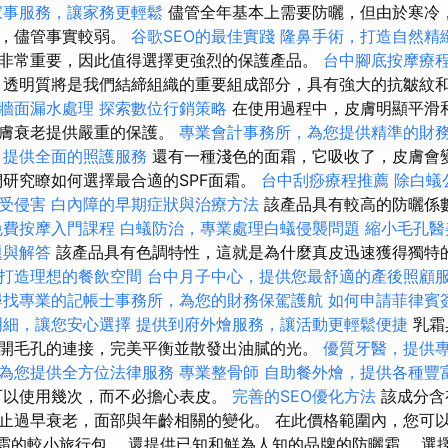
家事服務，讓家務更輕鬆
儘管全年基本上需要防曬，但由於寒冷
射，儘管事實較弱。
谷歌SEO的最佳實踐
隆鼻手術，打造自然精
非常重要，因此值得選擇更強烈的保護產品。
台中腳底按摩療
透明質將是我們結締組織的重要組成部分，具有強大的抗皺紋
牆面漏水處理
探索數位行銷策略
在使用過程中，皮膚明顯平滑
皮膚衰老提供嚴重的保護。
專業會計事務所，為您提供精準的財
，提供全面的照護服務
還有一種淺色的面霜，它吸收了，皮膚會
們研究瞭如何選擇最合適的SPF面霜。
台中刮痧療程推薦
除白蟻
受侵害
白內障的早期症狀與治療方法
該產品具有較高的防曬係
免費按摩入門課程
白蟻防治，專業處理白蟻侵襲問題
縮小毛孔醫
題與解答
該產品具有色調特性，這就是為什麼真皮迅速獲得獨特
打造理想的餐飲空間
台中月子中心，提供您最舒適的產後照顧
尋找專業的記帳士事務所，為您的財務保駕護航
如何申請菲律賓
明細，讓您安心選擇
提供到府外燴服務，讓活動更輕鬆便捷
乳霜
開毛孔的連接，完美平衡並散發出油膩的光。
優質牙醫，提供
為您提供全方位法律服務
專業整骨師
自助餐外燴，提供各種豐
可以使用幾次，而不必擔心表皮。
完善的SEO優化方法
該成分含
止過早衰老，面部與年齡相關的變化。 在此價格範圍內，您可
麵霜的較小旅行包。 還提供已知和鮮為人知的品牌的防曬霜。 選