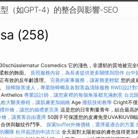
型（如GPT-4）的整合與影響-SEO
sa (258)
spf30schüsslernatur Cosmedics 它的淺色，非濃郁的質
供柔軟的飾面。
長照服務內容，為長者提供更多關懷與陪伴
台中
真正有效的反年齡護理。
完善的家事服務，讓家務更輕鬆
您的皮
阱。
除蟑除害達人，專業除蟑螂及各類害蟲清除服務
RWD設計對
Anthelios
專業設計師，讓您家裡的每個角落都充滿創意
台北
孔粗大醫美療程，讓肌膚更加細緻
Age
撥筋技術教學
Cright
禮外燴，讓您的婚禮更完美
這是您的日常劑量青年，結合最高
外燴，讓賓客自由選擇
50因子可保護您的皮膚免受UVA和UVB
水合併與皺紋作鬥爭。
探索buffet外燴價格，選擇最適合的方案
的團隊
杜拜簽證的申請方法
全天面對太陽射線的膚色值得更加