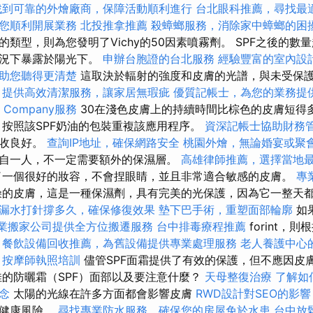
找到可靠的外燴廠商，保障活動順利進行
台北眼科推薦，尋找最
您順利開展業務
北投推拿推薦
殺蟑螂服務，消除家中蟑螂的困
類型，則為您發明了Vichy的50因素噴霧劑。 SPF之後的數
情況下暴露於陽光下。
申辦台胞證的台北服務
經驗豐富的室內設
助您聽得更清楚
這取決於輻射的強度和皮膚的光譜，與未受保
。
提供高效清潔服務，讓家居無瑕疵
優質記帳士，為您的業務提
 Company服務
30在淺色皮膚上的持續時間比棕色的皮膚短得
按照該SPF奶油的包裝重複該應用程序。
資深記帳士協助財務
吸收良好。
查詢IP地址，確保網路安全
桃園外燴，無論婚宴或聚
自一人，不一定需要額外的保濕層。
高雄律師推薦，選擇當地
一個很好的妝容，不會捏眼睛，並且非常適合敏感的皮膚。
專業
的皮膚，這是一種保濕劑，具有完美的光保護，因為它一整天
漏水打針撐多久，確保修復效果
墊下巴手術，重塑面部輪廓
如
業搬家公司提供全方位搬遷服務
台中排毒療程推薦
forint，
。
餐飲設備回收推薦，為舊設備提供專業處理服務
老人養護中心
按摩師執照培訓
儘管SPF面霜提供了有效的保護，但不應因皮
佳的防曬霜（SPF）面部以及要注意什麼？
天母整復治療
了解如
念
太陽的光線在許多方面都會影響皮膚
RWD設計對SEO的影響
和健康風險。
尋找專業防水服務，確保您的房屋免於水患
台中放