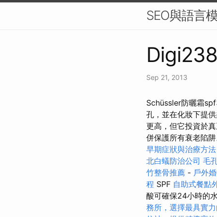
SEO與語言模
Digi238
Sep 21, 2013
Schüssler防曬霜
孔，並在化妝下提
更高，但它投資於
併保護所有衰老陷
早期症狀與治療方法
北白蟻防治公司
毛
竹整骨推薦
-
戶外婚
程
SPF
自助式餐點
酸可確保24小時的
務所，選擇最具實力