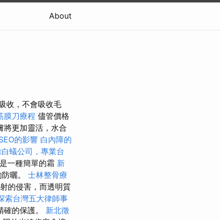
About
地被完全吸收，不會吸收毛
筋膜刀療程
儘管價格
膚將更加靈活，水合
SEO的影響
白內障的
除白蟻公司，專業台
不僅是一種簡單的霜
新
的防曬。
士林整骨療
輻射的侵害，而透明質
探索台灣五大律師事
精確的保護。
新北徵