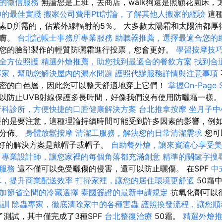
的徵信服務
無論您是上班，去商店，walk狗還是照顧花園床，
O的最佳實踐
搬家公司費用Ptt討論，了解其他人搬家的經驗
這種
素D所需的，佔紫外線輻射的5％。 大多數太陽霜和太陽油都厚
皮膚。
台北記帳士事務所專業服務
助聽器推薦，選擇最適合您的
您的臉部製作的輕質防曬霜進行投票，您會更好。
學習按摩技
全方位照護
精選外燴推薦，助您找到最適合的餐飲方案
找到合適
專家，幫助您解決屋內的漏水問題
護照代辦服務詳情與注意事項
密的白色層，因此您可以整天舒適地穿上它們！
掌握On-Page
以防止UVB射線保護多長時間，好像我們沒有使用防曬霜一樣
牙科診所，方便快捷的口腔健康解決方案
台北推拿按摩
坐月子中
的是要注意，這種理論持續時間可能受到許多因素的影響，例
或分佈。
身體放鬆按摩
清潔工服務，解決您的日常清潔需求
您可
最好的解決方案是戴帽子或帽子。
自助餐外燴，讓來賓隨心享受美
專業設計師，讓您家裡的每個角落都充滿創意
精準的關鍵字搜
服務
這不僅可以免受曬傷的侵害，還可以防止曬傷。 在SPF
中
車，提升商業配送效率
打掃家裡，讓您的居住環境更舒適
50霜
加節省空間的冷藏選擇
泰國簽證的最新申請規定
抗氧化劑可以
培訓
除蟲專家，徹底清除家中的各種害蟲
護照換發流程，讓您順
了測試，其中僅完成了3種SPF
台北整復治療
50霜。
精選外燴