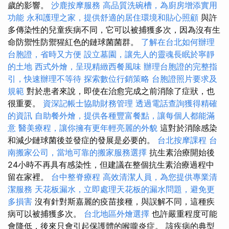
歲的影響。
沙鹿按摩服務
高品質洗碗槽，為廚房增添實用
功能
永和護理之家，提供舒適的居住環境和貼心照顧
與許
多傳染性的兒童疾病不同，它可以被捕獲多次，因為沒有生
命防禦性防禦猩紅色的鏈球菌菌群。
了解在台北如何辦理
台胞證，省時又方便
設立墓園，讓先人的靈魂長眠於寧靜
的土地
西式外燴，呈現精緻西餐風味
辦理台胞證的完整指
引，快速辦理不等待
探索數位行銷策略
台胞證照片要求及
規範
對於患者來說，即使在治愈完成之前消除了症狀，也
很重要。
資深記帳士協助財務管理
透過電話查詢獲得精確
的資訊
自助餐外燴，提供各種豐富餐點，讓每個人都能滿
意
醫美療程，讓你擁有更年輕亮麗的外貌
這對於消除感染
和減少鏈球菌後並發症的發展是必要的。
台北按摩課程
台
南搬家公司，當地可靠的搬家服務選擇
抗生素治療開始後
24小時不再具有感染性，但建議在整個抗生素治療過程中
留在家裡。
台中整脊療程
高效清潔人員，為您提供專業清
潔服務
天花板漏水，立即處理天花板的漏水問題，避免更
多損害
沒有針對斯嘉麗的疫苗接種，與誤解不同，這種疾
病可以被捕獲多次。
台北地區外燴選擇
也許嚴重程度可能
會降低，後來只會引起保護體的喉嚨炎症。 該疾病的典型