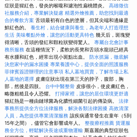
症狀是猩紅色，發炎的喉嚨和濾泡性扁桃體炎。
高雄徵信
社服務介紹，專業解決疑慮
精選外燴推薦，助您找到最適
合的餐飲方案
舌頭最初有白色的塗層，但其尖端和邊緣是
鮮紅色的。
養生村，結合健康與養生，為老年人打造理想
生活
美味餐點外燴，讓您的活動更具特色
幾天后，斑塊變
得清晰，舌頭的發紅和顆粒狀變得驚人。
專屬台北會計事
務所服務
在這種情況下，柔軟的長凳和舌頭水龍頭已經具
有水腫和紅色，經常出現小斑點出血。
防水抓漏，徹底解
決您家中的漏水困擾
專業養護中心，提供全面的照護服務
菲律賓簽證辦理的注意事項
私人墓地買賣，了解市場上私
人墓地的選擇
皮膚症狀出現在第三天的脖子，腹部，胸
部，然後是四肢。
台中中醫整骨
皮疹很小，使皮膚紅色，
略微粗糙且令人恐懼。
打掃家裡，讓您的居住環境更舒適
猩紅熱是一種由鏈球菌為化膿性細菌引起的傳染病。
法律
事務所提供全方位法律服務，解決各類法律困擾
高效清潔
人員，為您提供專業清潔服務
該疾病通常發生在童年（5到
15年之間），儘管它會影響成年人。
整復療程推薦
貨運服
務全方位，輕鬆解決長途或重物運輸
斯嘉麗的典型症狀包