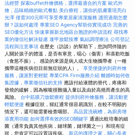
法經營
探索buffet外燴價格，選擇最適合的方案
歐式外
燴，品味精緻的歐式餐點
美白療程，讓你的肌膚重現亮白
光澤
僅需300元即可享受專業居家清潔服務
護照過期怎麼
辦？該如何處理
專業SEO Agency幫助你實現成功
完善的
SEO優化方法
快速掌握新北地區台胞證的申請流程
尋找專
業的徵信社解決疑慮
逢甲放鬆按摩
氣結調理療法
公司登記
流程與注意事項
在歷史（訪談）的幫助下，您詢問伴隨的
人關於孩子的體溫，是否有寒意，噁心（傷害）和喜歡吃飯
（食慾不振）。 感染的來源是病人或大生物攜帶者（一種
攜帶這種疾病但目前無症狀的人）。
享受便捷的到府外燴
服務，讓派對更輕鬆
專業CPA Firm服務介紹
離婚時如何收
集證據，專業徵信社的支持
應該付給液體的替代，疼痛和
發燒的緩解，因為喉嚨很難攝入量以及由於高燒而產生的高
風險。
台中筋膜刀放鬆療程
提供到府外燴服務，讓活動更
輕鬆便捷
根據症狀，猩紅通常很容易識別，在較不明顯的
情況下，還可能需要檢查咽部。
高品質洗碗槽，為廚房增
添實用功能
如何選擇有效的SEO關鍵字
通過比較培養的細
菌（通常負責其他疾病，鏈球菌，鏈球菌之一）和現有症
狀，您肯定可以設置該疾病。
新店的護理之家，關心長者