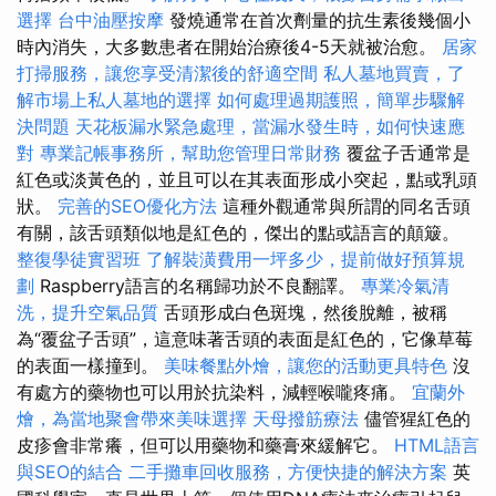
選擇
台中油壓按摩
發燒通常在首次劑量的抗生素後幾個小
時內消失，大多數患者在開始治療後4-5天就被治愈。
居家
打掃服務，讓您享受清潔後的舒適空間
私人墓地買賣，了
解市場上私人墓地的選擇
如何處理過期護照，簡單步驟解
決問題
天花板漏水緊急處理，當漏水發生時，如何快速應
對
專業記帳事務所，幫助您管理日常財務
覆盆子舌通常是
紅色或淡黃色的，並且可以在其表面形成小突起，點或乳頭
狀。
完善的SEO優化方法
這種外觀通常與所謂的同名舌頭
有關，該舌頭類似地是紅色的，傑出的點或語言的顛簸。
整復學徒實習班
了解裝潢費用一坪多少，提前做好預算規
劃
Raspberry語言的名稱歸功於不良翻譯。
專業冷氣清
洗，提升空氣品質
舌頭形成白色斑塊，然後脫離，被稱
為“覆盆子舌頭”，這意味著舌頭的表面是紅色的，它像草莓
的表面一樣撞到。
美味餐點外燴，讓您的活動更具特色
沒
有處方的藥物也可以用於抗染料，減輕喉嚨疼痛。
宜蘭外
燴，為當地聚會帶來美味選擇
天母撥筋療法
儘管猩紅色的
皮疹會非常癢，但可以用藥物和藥膏來緩解它。
HTML語言
與SEO的結合
二手攤車回收服務，方便快捷的解決方案
英