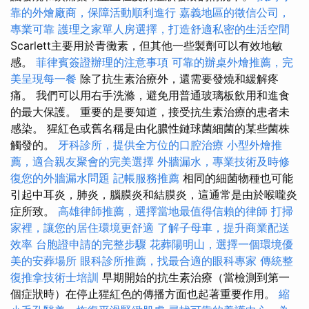
靠的外燴廠商，保障活動順利進行
嘉義地區的徵信公司，
專業可靠
護理之家單人房選擇，打造舒適私密的生活空間
Scarlett主要用於青黴素，但其他一些製劑可以有效地敏
感。
菲律賓簽證辦理的注意事項
可靠的辦桌外燴推薦，完
美呈現每一餐
除了抗生素治療外，還需要發燒和緩解疼
痛。 我們可以用右手洗滌，避免用普通玻璃板飲用和進食
的最大保護。 重要的是要知道，接受抗生素治療的患者未
感染。 猩紅色或舊名稱是由化膿性鏈球菌細菌的某些菌株
觸發的。
牙科診所，提供全方位的口腔治療
小型外燴推
薦，適合親友聚會的完美選擇
外牆漏水，專業技術及時修
復您的外牆漏水問題
記帳服務推薦
相同的細菌物種也可能
引起中耳炎，肺炎，腦膜炎和結膜炎，這通常是由於喉嚨炎
症所致。
高雄律師推薦，選擇當地最值得信賴的律師
打掃
家裡，讓您的居住環境更舒適
了解子母車，提升商業配送
效率
台胞證申請的完整步驟
花葬陽明山，選擇一個環境優
美的安葬場所
眼科診所推薦，找最合適的眼科專家
傳統整
復推拿技術士培訓
早期開始的抗生素治療（當檢測到第一
個症狀時）在停止猩紅色的傳播方面也起著重要作用。
縮