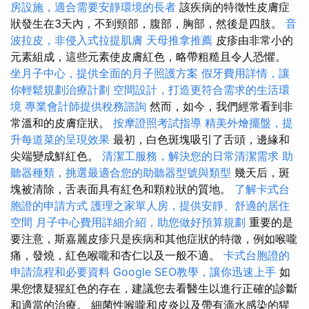
房設施，適合需要安靜環境的長者
該疾病的特徵性皮膚症
狀發生在3天內，不到頸部，腹部，胸部，然後是四肢。
音
波拉皮，非侵入式拉提肌膚
天母推拿推薦
皮疹由非常小的
元素組成，這些元素使皮膚紅色，略帶粗糙且令人恐懼。
坐月子中心，提供全面的月子照護方案
假牙費用詳情，讓
你輕鬆規劃治療計劃
空間設計，打造更符合需求的生活環
境
專業會計師提供稅務諮詢
然而，如今，我們經常看到非
常溫和的皮膚症狀。
按摩證照考試指導
精美外燴擺盤，提
升每道菜的呈現效果
最初，白色斑塊吸引了舌頭，邊緣和
尖端變成鮮紅色。
清潔工服務，解決您的日常清潔需求
助
聽器種類，挑選最適合您的助聽器型號與類型
幾天后，斑
塊被清除，舌表面具有紅色和顆粒狀的質地。
了解卡式台
胞證的申請方式
護理之家單人房，提供安靜、舒適的居住
空間
月子中心費用詳細介紹，助您做好預算規劃
重要的是
要注意，斯嘉麗皮疹只是疾病和其他症狀的特徵，例如喉嚨
痛，發燒，紅色喉嚨和杏仁以及一般不適。
卡式台胞證的
申請流程和必要資料
Google SEO教學，讓你迅速上手
如
果您懷疑猩紅色的存在，建議您去看醫生以進行正確的診斷
和適當的治療。 細菌性喉嚨和皮炎以及帶有滴水感染的猩