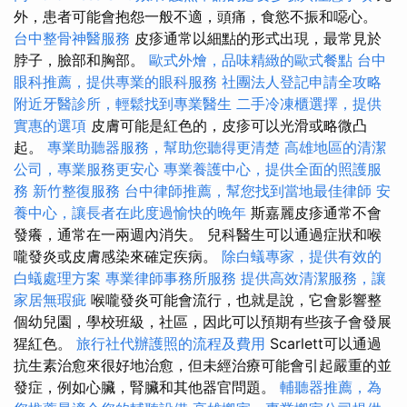
外，患者可能會抱怨一般不適，頭痛，食慾不振和噁心。
台中整骨神醫服務
皮疹通常以細點的形式出現，最常見於
脖子，臉部和胸部。
歐式外燴，品味精緻的歐式餐點
台中
眼科推薦，提供專業的眼科服務
社團法人登記申請全攻略
附近牙醫診所，輕鬆找到專業醫生
二手冷凍櫃選擇，提供
實惠的選項
皮膚可能是紅色的，皮疹可以光滑或略微凸
起。
專業助聽器服務，幫助您聽得更清楚
高雄地區的清潔
公司，專業服務更安心
專業養護中心，提供全面的照護服
務
新竹整復服務
台中律師推薦，幫您找到當地最佳律師
安
養中心，讓長者在此度過愉快的晚年
斯嘉麗皮疹通常不會
發癢，通常在一兩週內消失。 兒科醫生可以通過症狀和喉
嚨發炎或皮膚感染來確定疾病。
除白蟻專家，提供有效的
白蟻處理方案
專業律師事務所服務
提供高效清潔服務，讓
家居無瑕疵
喉嚨發炎可能會流行，也就是說，它會影響整
個幼兒園，學校班級，社區，因此可以預期有些孩子會發展
猩紅色。
旅行社代辦護照的流程及費用
Scarlett可以通過
抗生素治愈來很好地治愈，但未經治療可能會引起嚴重的並
發症，例如心臟，腎臟和其他器官問題。
輔聽器推薦，為