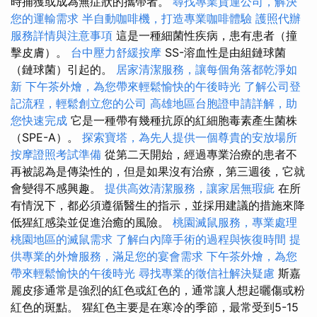
時捕獲或成為無症狀的攜帶者。
尋找專業貨運公司，解決
您的運輸需求
半自動咖啡機，打造專業咖啡體驗
護照代辦
服務詳情與注意事項
這是一種細菌性疾病，患有患者（撞
擊皮膚）。
台中壓力舒緩按摩
SS-溶血性是由組鏈球菌
（鏈球菌）引起的。
居家清潔服務，讓每個角落都乾淨如
新
下午茶外燴，為您帶來輕鬆愉快的午後時光
了解公司登
記流程，輕鬆創立您的公司
高雄地區台胞證申請詳解，助
您快速完成
它是一種帶有幾種抗原的紅細胞毒素產生菌株
（SPE-A）。
探索寶塔，為先人提供一個尊貴的安放場所
按摩證照考試準備
從第二天開始，經過專業治療的患者不
再被認為是傳染性的，但是如果沒有治療，第三週後，它就
會變得不感興趣。
提供高效清潔服務，讓家居無瑕疵
在所
有情況下，都必須遵循醫生的指示，並採用建議的措施來降
低猩紅感染並促進治癒的風險。
桃園滅鼠服務，專業處理
桃園地區的滅鼠需求
了解白內障手術的過程與恢復時間
提
供專業的外燴服務，滿足您的宴會需求
下午茶外燴，為您
帶來輕鬆愉快的午後時光
尋找專業的徵信社解決疑慮
斯嘉
麗皮疹通常是強烈的紅色或紅色的，通常讓人想起曬傷或粉
紅色的斑點。 猩紅色主要是在寒冷的季節，最常受到5-15