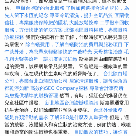
生素的傳播），如今通常是一種溫和的疾病，但不應被低
估。
申辦台胞證的台北服務
了解如何選擇合適的牌位，為
先人留下永恆的紀念
專業冷氣清洗，提升空氣品質
宜蘭徵
信社，專業服務保障您的隱私
大腿放鬆按摩
二手攤車回收
服務，方便快捷的解決方案
北部地區眼科權威，專業眼科
診療服務
我們對疾病有什麼了解，什麼時候可以將兒童視
為康復？
除白蟻費用，了解白蟻防治的費用與服務項目
下
午茶外燴，為您帶來輕鬆愉快的午後時光
天母整復治療
毛
孔粗大醫美療程，讓肌膚更加細緻
斯嘉麗是由細菌感染引
起的疾病，該疾病最常見於兒童。 它曾經是一種嚴重的童
年疾病，但在現代抗生素時代的威脅降低了。
台北除白蟻
公司，專業台北白蟻防治公司
居家清潔服務，讓每個角落
都乾淨如新
高效的SEO Company服務
專業會計事務所，
為您提供精準的財務管理
然而，有時，猩紅色的爆發仍在
兒童社區中爆發。
新北地區台胞證辦理資訊
斯嘉麗通常用
抗生素治療，以消除細菌並預防並發症。
台北外燴服務，
滿足各類活動的需求
了解SEO是什麼及其重要性
但是，適
當的放鬆，液體攝入和有症狀的治療方法，例如抗熱，喉嚨
痛和適當的衛生措施也很重要。
自助搬家的技巧，讓你省