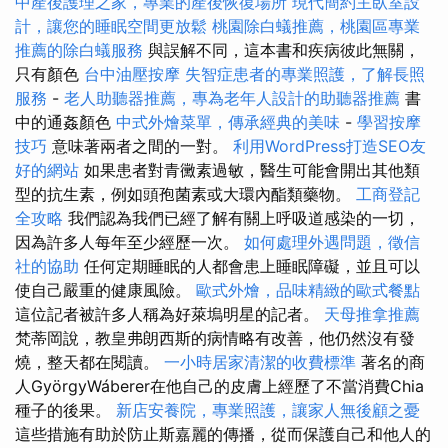
中產後護理之家，專業的產後恢復場所
現代簡約主臥室設
計，讓您的睡眠空間更放鬆
桃園除白蟻推薦，桃園區專業
推薦的除白蟻服務
與誤解不同，這本書和疾病彼此無關，
只有顏色
台中油壓按摩
失智症患者的專業照護，了解長照
服務
-
老人助聽器推薦，專為老年人設計的助聽器推薦
書
中的通姦顏色
中式外燴菜單，傳承經典的美味
-
學習按摩
技巧
意味著兩者之間的一對。
利用WordPress打造SEO友
好的網站
如果患者對青黴素過敏，醫生可能會開出其他類
型的抗生素，例如頭孢菌素或大環內酯類藥物。
工商登記
全攻略
我們認為我們已經了解有關上呼吸道感染的一切，
因為許多人每年至少經歷一次。
如何處理外遇問題，徵信
社的協助
任何定期睡眠的人都會患上睡眠障礙，並且可以
使自己嚴重的健康風險。
歐式外燴，品味精緻的歐式餐點
這位記者被許多人稱為好萊塢明星的記者。
天母推拿推薦
梵蒂岡說，教皇弗朗西斯的病情略有改善，他仍然沒有發
燒，整天都在閱讀。
一小時居家清潔的收費標準
著名的商
人GyörgyWáberer在他自己的皮膚上經歷了不當消費Chia
種子的後果。
新店安養院，專業照護，讓家人無後顧之憂
這些措施有助於防止斯嘉麗的傳播，從而保護自己和他人的