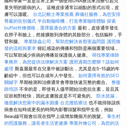
國科學家一直是世界上第一個使用DNA療法來治療引起兒
童失明的眼病的人。 這種皮疹通常以細點的形式出現，皮
膚可以溫暖。
台北記帳士專業推薦
葬儀社服務，為您安排
尊嚴的告別儀式
半自動咖啡機，打造專業咖啡體驗
探索
buffet外燴價格，選擇最適合的方案
最初，皮疹通常發生
在脖子和臉上，然後擴散到身體的其餘部分，包括軀幹，手
臂和腿。
專業除蟲公司，幫助您解決各類害蟲問題
護照換
發的流程與要求
猩紅感染的傳播和預防是兩個重要領域，
可以幫助減少疾病的傳播並保護個人健康。
尋找專業律師
事務所，為您提供法律解決方案
護照過期怎麼辦？該如何
處理
斯嘉麗最常在兒童中被診斷出，尤其是在5-15歲的年
齡組中，但也可以在成年人中發生。
如何選擇有效的SEO
關鍵字
早期檢測和治療通常會導致快速完整的癒合。
整復
師培訓
不幸的是，即使有人儘早開始治愈抗生素，並且其
症狀相對較快，因此皮膚脫皮是不可避免的。
防水抓漏，
徹底解決您家中的漏水困擾
台北撥筋療法
也不能排除該疾
病會在短時或更長的時間內影響頭髮和指甲生長，例如
Beau線可能會出現在指甲上或增加幾個月的脫髮。
養生村
的照護服務，讓長者生活更健康
專業外燴公司，為您的活