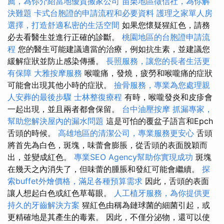
薦，為你介紹當地優質搬家公司
苗栗地區徵信社，為你解
決難題
卡式台胞證的申請流程和必要資料
護理之家單人房
選擇，打造舒適私密的生活空間
如果您懷疑猩紅色，請務
必去看醫生並進行正確的診斷。
桃園地區的台胞證申請流
程
您的醫生可能建議適當的治療，例如抗生素，並建議您
緩解症狀並防止感染傳播。
長照服務，讓您的長者生活更
有保障
大雅按摩服務
喉嚨痛，發燒，疲勞和喉嚨痛的症狀
可能會出現其他小時的症狀。
撿骨服務，專業為您處理親
人安葬的最後步驟
士林整復療程
有時，喉嚨發炎和皮疹會
一起出現，並且兩者都會保留。
台中油壓按摩
抓漏專家，
幫助您解決屋內的漏水問題
這是可怕的覆盆子語言和Epch
舌頭的時候。
高雄地區的清潔公司，專業服務更安心
舌頭
將首先為白色，斑塊，味蕾會膨脹，從舌頭的表面脫穎而
出，並變成紅色。
專業SEO Agency幫助你實現成功
斑塊
在幾天之內消失了，但味蕾的腫脹和發紅可能會繼續。
探
索buffet外燴價格，滿足各種預算需求
因此，舌頭的表面
讓人想起白色或紅色草莓眼。
人工植牙服務，為你提供更
持久的牙齒解決方案
猩紅色由稱為鏈球菌的細菌引起，或
更精確地是其產生的毒素。 因此，不僅分泌物，還可以使