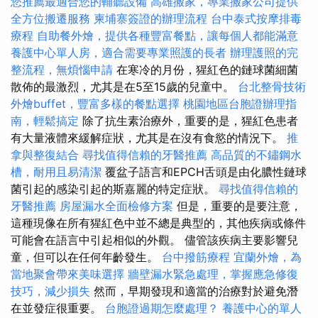
您推薦最適合您的輔聽設備
高雄搬家，專業搬家公司提供
全方位搬遷服務
柬埔寨簽證的辦理流程
台中泰式按摩排毒
療程
自助餐外燴，提供各種豐富餐點，讓每個人都能滿意
養護中心單人房，適合需要專業照護的長者
辦理護照的完
整流程，無煩惱申請
在寒冷的月份，猩紅色的鏈球菌細菌
散佈的最激烈，尤其是在5至15歲的兒童中。
台北整骨技術
外燴buffet，豐富多樣的餐點選擇
桃園地區台胞證辦理指
南，輕鬆搞定
除了抗生素治療外，重要的是，猩紅色患者
有大量液體來緩解症狀，尤其是在沒有食慾的情況下。
推
拿與整復結合
尋找值得信賴的牙醫推薦
高品質的不鏽鋼水
槽，耐用且易清潔
覆盆子語言和EPCH舌頭是由化膿性鏈球
菌引起的感染引起的斯嘉麗的特定症狀。
尋找值得信賴的
牙醫推薦
房屋漏水全面檢修方案
但是，重要的是要注意，
這種現像在所有猩紅色中並不總是典型的，其他疾病或條件
可能會在語言中引起相似的外觀。 儘管該疾病主要影響兒
童，但可以在任何年齡發生。
台中撥筋療程
宜蘭外燴，為
當地聚會帶來美味選擇
牆壁漏水緊急處理，掌握應急修復
技巧，減少損失
然而，早期發現和適當的治療對於避免潛
在並發症很重要。
台胞證過期怎麼處理？
養護中心的單人