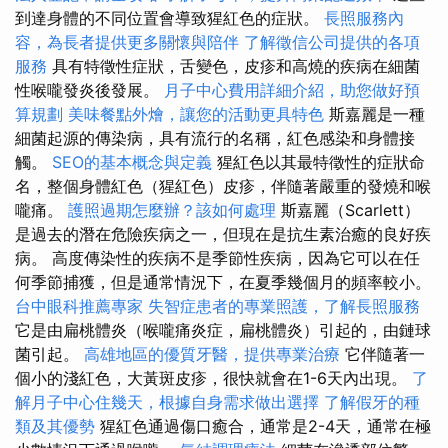
到達身體的不同位置會導致猩紅色的症狀。
長照服務內
容，為長者提供更多關懷與陪伴
了解徵信公司提供的各項
服務
具有特徵性症狀，舌變色，皮疹和高燒的疾病在細菌
性喉嚨發炎後發展。
月子中心費用詳細介紹，助您做好預
算規劃
美味餐點外燴，讓您的活動更具特色
斯嘉麗是一種
細菌起源的傳染病，具有流行的名稱，紅色感染和身體接
觸。
SEO的基本概念與定義
猩紅色以其最特徵性的症狀命
名，整個身體紅色（猩紅色）皮疹，伴隨著嚴重的發燒和喉
嚨痛。
護照過期怎麼辦？該如何處理
斯嘉麗（Scarlett）
是過去的潛在危險疾病之一，但現在是抗生素治癒的良好疾
病。 高度傳染性的疾病不是季節性疾病，因為它可以在任
何季節捕獲，但是通常情況下，在夏季幾個月的頻率較小。
台中眼科推薦專家
失智症患者的專業照護，了解長照服務
它是由扁桃體炎（喉嚨痛炎症，扁桃體炎）引起的，由鏈球
菌引起。
高雄地區的優質牙醫，提供專業治療
它伴隨著一
個小的淺紅色，大黃斑皮疹，很快就會在1-6天內出現。
了
解月子中心住幾天，根據自身需求做出選擇
了解假牙的種
類及其優勢
猩紅色通過傷口癒合，通常是2-4天，通常在極