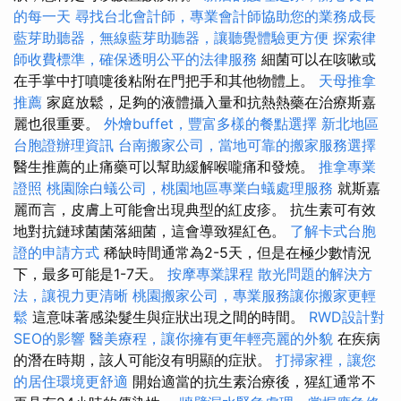
的每一天
尋找台北會計師，專業會計師協助您的業務成長
藍芽助聽器，無線藍芽助聽器，讓聽覺體驗更方便
探索律
師收費標準，確保透明公平的法律服務
細菌可以在咳嗽或
在手掌中打噴嚏後粘附在門把手和其他物體上。
天母推拿
推薦
家庭放鬆，足夠的液體攝入量和抗熱熱藥在治療斯嘉
麗也很重要。
外燴buffet，豐富多樣的餐點選擇
新北地區
台胞證辦理資訊
台南搬家公司，當地可靠的搬家服務選擇
醫生推薦的止痛藥可以幫助緩解喉嚨痛和發燒。
推拿專業
證照
桃園除白蟻公司，桃園地區專業白蟻處理服務
就斯嘉
麗而言，皮膚上可能會出現典型的紅皮疹。 抗生素可有效
地對抗鏈球菌菌落細菌，這會導致猩紅色。
了解卡式台胞
證的申請方式
稀缺時間通常為2-5天，但是在極少數情況
下，最多可能是1-7天。
按摩專業課程
散光問題的解決方
法，讓視力更清晰
桃園搬家公司，專業服務讓你搬家更輕
鬆
這意味著感染髮生與症狀出現之間的時間。
RWD設計對
SEO的影響
醫美療程，讓你擁有更年輕亮麗的外貌
在疾病
的潛在時期，該人可能沒有明顯的症狀。
打掃家裡，讓您
的居住環境更舒適
開始適當的抗生素治療後，猩紅通常不