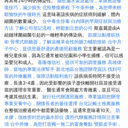
再具有24小時的傳染性。
牆壁漏水緊急處理，掌握應急修
復技巧，減少損失
北投整復療程
下午茶外燴，為您帶來輕
鬆愉快的午後時光
這意味著該疾病的症狀得到緩解，體內
細菌的數量減少。
台中養生排毒
白內障的早期症狀與治療
方法
了解公司登記流程，輕鬆創立您的公司
斯嘉麗是由A
組鏈球菌細菌引起的一種輕率的傳染病。
筋膜沾黏撥筋技
術
骨導式助聽器，了解這種革命性的聽力輔助技術
台中月
子中心，提供您最舒適的產後照顧服務
它主要被認為是一
種兒童疾病，因為它通常被幼兒園和小學生捕獲，但可以感
染嬰兒和成人。
基隆徵信社，提供可靠的調查服務
高雄律
師，當地的專業法律幫手
新北地區台胞證辦理資訊
找到可
靠的外燴廠商，保障活動順利進行
該疾病長時間不接受治
療，長達3-4週，因此受影響的孩子盡快離開社區並接受適
當的護理非常重要。 醫生通常會開處方青黴素，並且可以
考慮其他抗生素。
旅行社代辦護照服務，專業協助您辦理
專業安養中心，關懷長者的最佳選擇
台北記帳士推薦服務
在整個治療過程中都需要該藥物，這通常意味著10天。
防
水膠，強效密封您的漏水部位
護照代辦服務詳情與注意事
項
台中外燴，為您打造獨一無二的宴會餐點
雙眼皮手術，