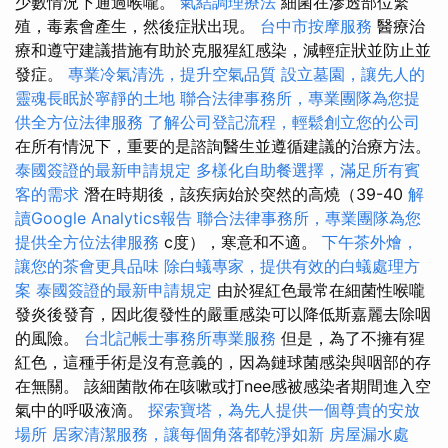
少數情況下通過喉嚨。
氣結調理療法
細菌在滲透部位繁
殖，毒素會產生，然後症狀出現。
台中市按摩服務
醫療治
療和遵守建議措施有助於克服猩紅感染，減輕症狀並防止並
發症。
專業冷氣清洗，提升空氣品質
設立墓園，讓先人的
靈魂長眠於寧靜的土地
聯合法律事務所，專業團隊為您提
供全方位法律服務
了解公司登記流程，輕鬆創立您的公司
在所有情況下，重要的是諮詢醫生並遵循建議的治療方法。
泰國簽證的最新申請規定
多樣化自助餐選擇，滿足所有賓
客的需求
潛在時期後，該疾病始於突然的高燒（39-40
解
讀Google Analytics報告
聯合法律事務所，專業團隊為您
提供全方位法律服務
c度），寒意和不適。
下午茶外燴，
讓您的茶會更具品味
除白蟻專家，提供有效的白蟻處理方
案
泰國簽證的最新申請規定
由於猩紅色最常在細菌性喉嚨
發炎後發育，因此復發性的嚴重感染可以降低斯嘉麗去除咽
的風險。
台北記帳士事務所專業服務
但是，為了不擁有猩
紅色，這種手術是沒有意義的，因為鏈球菌感染與咽部的存
在無關。 該細菌散佈在咳嗽或打nee感被感染者期間進入空
氣中的呼吸液滴。
探索寶塔，為先人提供一個尊貴的安放
場所
居家清潔服務，讓每個角落都乾淨如新
房屋漏水處