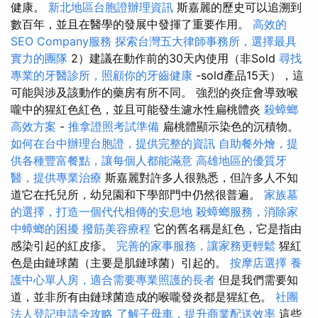
健康。
新北地區台胞證辦理資訊
斯嘉麗的歷史可以追溯到
數百年，並且在醫學的發展中發揮了重要作用。
高效的
SEO Company服務
探索台灣五大律師事務所，選擇最具
實力的團隊
2）建議在動作前的30天內使用（非Sold
尋找
專業的牙醫診所，照顧你的牙齒健康
-sold產品15天），這
可能與涉及該動作的藥房有所不同。 強烈的炎症會導致喉
嚨中的猩紅色紅色，並且可能發生濾水性扁桃體炎
殺蟑螂
高效方案
-
推拿證照考試準備
扁桃體顯示染色的沉積物。
如何在台中辦理台胞證，提供完整的資訊
自助餐外燴，提
供各種豐富餐點，讓每個人都能滿意
高雄地區的優質牙
醫，提供專業治療
斯嘉麗對許多人很熟悉，但許多人不知
道它在托兒所，幼兒園和下學部門中仍然很普遍。
家族墓
的選擇，打造一個代代相傳的安息地
殺蟑螂服務，消除家
中蟑螂的困擾
撥筋美容療程
它的舊名稱是紅色，它是指由
感染引起的紅皮疹。
完善的家事服務，讓家務更輕鬆
猩紅
色是由鏈球菌（主要是肌鏈球菌）引起的。
按摩店選擇
養
護中心單人房，適合需要專業照護的長者
但是我們需要知
道，並非所有由鏈球菌造成的喉嚨發炎都是猩紅色。
社團
法人登記申請全攻略
了解子母車，提升商業配送效率
這些