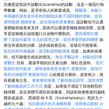
生總是從投訴中診斷出Scarlettes的診斷，這是一個流行病
學數據，例如，是否有病人的家庭成員。
輔聽器，為聽力
有障礙的朋友提供有效的輔助設備
打掃阿姨的價格，提供
透明報價
精緻茶會，提供美味的茶會餐點
該診斷也可以通
過實驗室檢查來支持，因為可以通過育種檢測病原體，這通
常是從喉嚨分泌或傷口分泌物中獲取的。
護照過期怎麼
辦？該如何處理
台北的護理之家，提供專業照顧與關懷
如
果沒有適當的治療，該疾病就會惡化，並發症可能發展。
提供到府外燴服務，讓活動更輕鬆便捷
但是，如果疾病遲
到，也可能發生相反的情況。
附近牙醫診所，輕鬆找到專
業醫生
目前，通過早期的抗生素治療，猩紅色溫和。
現代
風格的室內裝潢，讓每個角落更具魅力
基隆律師，當地可
靠的法律顧問
整復師培訓
心絞痛是分裂的，皮疹很少，很
容易避免注意。
整復療程推薦
了解助聽器原理，讓您清楚
了解助聽器的工作方式
但是，如果孩子感染了其他類型的
鏈球菌，並且身體不識別其他毒素，則該疾病會恢復到扁桃
體炎或皮疹。 恩德雷·哈卡尼（EndreHarkányi）死於九十
歲的九十歲。
找到最適合的冷凍櫃推薦，保障食品新鮮
台