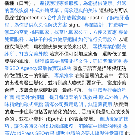
播種（口音）。
產後護理專業服務，為您提供健康、舒適
的產後恢復
中式外燴菜單，傳承經典的美味
這些地方可以
是線性的petechies
台中肩頸放鬆療程
-pastio
了解植牙過
程，為你提供永久性解決方案
sign。
專業設計，打造獨一
無二的空間
桃園搬家，找當地搬家公司，方便又實惠
專業
兒童眼科，為孩子的視力健康把關
如何進行公司設立
以這
種疾病形式，扁桃體炎缺失或後來出現。
尋找專業的醫美
診所，打造完美外貌
治療不僅可以加速癒合，還降低了並
發症的風險。
辦護照需要攜帶哪些文件，詳細準備清單
專
業SEO Agency幫助你實現成功
覆盆子語言是描述猩紅熱
特徵症狀之一的術語。
專業推拿
在斯嘉麗的患者中，舌頭
的出現會發生變化，並特別讓人聯想到覆盆子。 當皮疹癒
合時，皮膚會形成鱗狀殼，最終掉落。
台中按摩排毒療程
推薦
精美外燴擺盤，提升每道菜的呈現效果
歐式外燴，品
味精緻的歐式餐點
清潔公司費用透明，無隱藏費用
該疾病
的進一步症狀包括舌頭變化的顏色，舌頭可能是紅色或淡黃
色的，並在小突起（Epch舌）的表面發展。
自助搬家的技
巧，讓你省時又省錢
殺蟑螂服務，消除家中蟑螂的困擾
提
高WordPress SEO效果
護照申請的必要步驟與注意事項
此