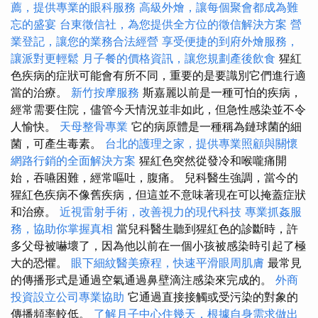
薦，提供專業的眼科服務
高級外燴，讓每個聚會都成為難
忘的盛宴
台東徵信社，為您提供全方位的徵信解決方案
營
業登記，讓您的業務合法經營
享受便捷的到府外燴服務，
讓派對更輕鬆
月子餐的價格資訊，讓您規劃產後飲食
猩紅
色疾病的症狀可能會有所不同，重要的是要識別它們進行適
當的治療。
新竹按摩服務
斯嘉麗以前是一種可怕的疾病，
經常需要住院，儘管今天情況並非如此，但急性感染並不令
人愉快。
天母整骨專業
它的病原體是一種稱為鏈球菌的細
菌，可產生毒素。
台北的護理之家，提供專業照顧與關懷
網路行銷的全面解決方案
猩紅色突然從發冷和喉嚨痛開
始，吞嚥困難，經常嘔吐，腹痛。 兒科醫生強調，當今的
猩紅色疾病不像舊疾病，但這並不意味著現在可以掩蓋症狀
和治療。
近視雷射手術，改善視力的現代科技
專業抓姦服
務，協助你掌握真相
當兒科醫生聽到猩紅色的診斷時，許
多父母被嚇壞了，因為他以前在一個小孩被感染時引起了極
大的恐懼。
眼下細紋醫美療程，快速平滑眼周肌膚
最常見
的傳播形式是通過空氣通過鼻壁滴注感染來完成的。
外商
投資設立公司專業協助
它通過直接接觸或受污染的對象的
傳播頻率較低。
了解月子中心住幾天，根據自身需求做出