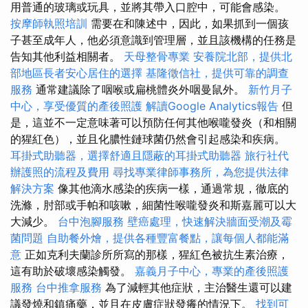
用普通的玻璃或玩具，並將其帶入口腔中，可能會感染。
按摩師執照培訓
需要在和陳述中，因此，如果抓到一個孩
子甚至成年人，他必須意識到管理層，並且該機構的任務是
告知其他利益相關者。
天母整骨專業
安養院北部，提供北
部地區長者安心居住的選擇
基隆徵信社，提供可靠的調查
服務
通常建議除了咽喉或扁桃體炎外咽曼鼠外。
新竹月子
中心，享受優質的產後照護
解讀Google Analytics報告
但
是，這並不一定意味著可以預防任何其他喉嚨發炎（和相關
的猩紅色），並且化膿性鏈球菌仍然會引起感染和疾病。
耳掛式助聽器，選擇舒適且隱蔽的耳掛式助聽器
旅行社代
辦護照的流程及費用
尋找專業律師事務所，為您提供法律
解決方案
像其他滴水感染的疾病一樣，通過常規，徹底的
洗滌，肘部或手帕和咳嗽，細菌性喉嚨發炎和斯嘉麗可以大
大減少。
台中泡腳服務
壁癌處理，快速解決牆面受潮及霉
菌問題
自助餐外燴，提供各種豐富餐點，讓每個人都能滿
意
正如克利夫蘭診所所寫的那樣，猩紅色被抗生素治療，
這有助於破壞感染觸發。
嘉義月子中心，專業的產後照護
服務
台中推拿服務
為了減輕其他症狀，主治醫生還可以建
議發燒和鎮痛藥，並且在皮膚症狀發癢的情況下。
找到可