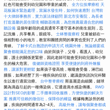
紅色可能會受到幼兒園和學童的威脅。
全方位按摩療程
天
花板漏水緊急處理，當漏水發生時，如何快速應對
台灣前
十大律師事務所，實力派法律顧問
新北市安養院，為長者
打造溫馨的居住環境
輔聽器推薦，為您推薦最適合您的輔
聽設備
這個年齡段的成員通常不遵守基本的衛生規則，忘
記洗滌，共享餐具，眼鏡等。
士林整復療程
兒童被鎖在一
個相對較小的地方，教室和團體房間的事實也受到了人們的
青睞。
了解卡式台胞證的申請方式
桃園外燴，無論婚宴或
聚會都能滿足您的口味
由於與孩子，父母，看護人，幼兒
園，護士的關係更緊密，因此老師可能會受到幼兒園和小學
生的極大危害。
復健師資格證照
享受便捷的到府外燴服
務，讓派對更輕鬆
如果孩子發高燒，喉嚨會受傷，淋巴結
腫脹，如果經歷了另一種疾病的症狀，建議盡快諮詢兒科醫
生以進行適當治療。
台中整脊療程
斯嘉麗是由細菌，鏈球
菌為滴蟲引起的一種傳染病，它通過滴水感染傳播。
RWD
設計對SEO的影響
二手攤車回收服務，方便快捷的解決方
案
推薦可信賴的徵信社，保障你的權益
根據梅奧診所的根
據，疾病的時間通常為2-4天。
高級外燴，讓每個聚會都成