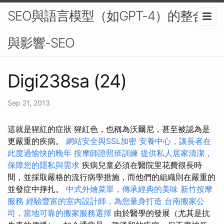
SEO與語言模型（如GPT-4）的整合
與影響-SEO
Digi238sa (24)
Sep 21, 2013
這就是猩紅的症狀 猩紅色，也稱為沃爾尼，甚至被認為是
更嚴重的疾病。
網站安全與SSL加密
安養中心，讓長者在
此度過愉快的晚年
按摩師證照班訓練
提供私人居家清潔，
保障您的隱私與需求
疾病兒童必須在醫院里花費很長時
間，並採取嚴格的流行病學措施，而他們的組織則在嚴重的
並發症中掙扎。
中式外燴菜單，傳承經典的美味
新竹按摩
服務
經驗豐富的室內設計師，為您量身打造
台南搬家公
司，當地可靠的搬家服務選擇
由於醫學的發展（尤其是抗