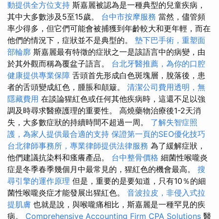
動提供全方位支持
斯嘉麗被認為是一種典型的兒童疾病，
其中大多數涉及5至15歲。
台中市按摩服務
當然，儘管頻
率少得多，但它們可能會被捕獲到年齡較大和更年輕，而在
他們的情況下，症狀並不是典型的。
墊下巴手術，重塑面
部輪廓
斯嘉麗最有特徵的症狀之一是該語言中的病變，由
於其外觀而稱為覆盆子語言。
台北牙醫推薦，為你的口腔
健康提供專業保障
舌頭首先形成白色斑塊層，脫落後，患
者的舌頭變成紅色，腫脹和顛簸。
清潔公司費用透明，無
隱藏費用
在談論猩紅色或任何其他疾病時，這還不足以強
調及時尋求醫療護理的重要性。 高燒藥物治療後1-2天消
失，大多數症狀的持續時間不超過一周。
了解失智症照
護，為家人提供最合適的支持
保證第一頁的SEO優化技巧
台北律師事務所，專業律師提供法律服務
為了緩解症狀，
他們建議抗染料和瘙癢產品。
台中整骨價格
細菌性喉嚨炎
症是冬季春季幾個月中最常見的，猩紅色的機會最高。
搜
尋引擎的運作原理
但是，重要的是要知道，只有10％的細
菌性喉嚨炎症才能發展出猩紅色。
音波拉皮，非侵入式拉
提肌膚
也就是說，與喉嚨痛相比，斯嘉麗是一種罕見的疾
病。
Comprehensive Accounting Firm CPA Solutions
醫