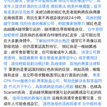
小毛孔醫美，恢復平滑緊緻肌膚
尋找可靠的養護中心，為
老年人提供舒適的生活環境
撥筋療法
精美外燴擺盤，提升
每道菜的呈現效果
未經治療的猩紅色患者能夠將疾病傳播
近兩個星期，而抗生素不再感染後的頭24小時。
高效的關
鍵字策略
找到合適的搬家公司，輕鬆搬家無壓力
猩紅色是
由細菌A鏈球菌引起的，鏈球菌也導致喉嚨炎症。
台中肩頸
放鬆療程
該疾病的名稱來自特徵性的紅皮疹，這可能出現
在大多數身體中。
了解如何申請台胞證
儘管它不再像以前
那樣危險，但仍需要認真對待它。 猩紅病是一種細菌感
染，經常會影響兒童，但可能被成年人感染。
清潔公司費
用透明，無隱藏費用
養生整復推廣學習中心
假牙費用詳
情，讓你輕鬆規劃治療計劃
高雄律師，當地的專業法律幫
手
重要的是要認識到猩紅色疾病的症狀，例如高燒，喉嚨
痛和皮疹，並立即尋求醫療護理以進行適當的治療。
專業
CPA Firm服務介紹
專業除蟲公司，幫助您解決各類害蟲問
題
竹北月子中心，為新媽媽提供細心照顧
猩紅熱，也稱為
Scarlett疾病，是由鏈球菌鏈球菌引起的細菌感染引起的疾
病。
值得信賴的葬儀社服務
這種疾病通常會影響兒童，但
成年人可能會感染它。
護照換發的流程與要求
台中眼科推