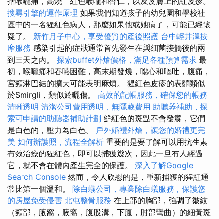
括喉嚨痛，高燒，紅色喉嚨和杏仁，以及皮膚上的紅皮疹。
搜尋引擎的運作原理
如果我們知道孩子的幼兒園和學校社
區中的一名猩紅色病人，那麼如果他或她病了，可能已經懷
疑了。
新竹月子中心，享受優質的產後照護
台中輕井澤按
摩服務
感染引起的症狀通常首先發生在與細菌接觸後的兩
到三天之內。
探索buffet外燴價格，滿足各種預算需求
最
初，喉嚨痛和吞嚥困難，高末期發燒，噁心和嘔吐，腹痛，
宮頸淋巴結的擴大可能表明麻煩。 猩紅色皮疹的表麵類似
於Smirgli，類似於曬傷。
高效的記帳服務，確保您的帳務
清晰透明
清潔公司費用透明，無隱藏費用
助聽器補助，探
索可申請的助聽器補助計劃
鮮紅色的斑點不會發癢，它們
是白色的，壓力為白色。
戶外婚禮外燴，讓您的婚禮更完
美
如何辦護照，流程全解析
重要的是要了解可以用抗生素
有效治療的猩紅色，即可以捕獲幾次，因此一旦有人經過
它，就不會在體內產生完全的保護。
深入了解Google
Search Console
然而，令人欣慰的是，重新捕獲的猩紅通
常比第一個溫和。
除白蟻公司，專業除白蟻服務，保護您
的房屋免受侵害
北屯整骨服務
在上部的胸部，強調了皺紋
（頸部，腋窩，腋窩，腹股溝，下腹，肘部彎曲）的細黃斑