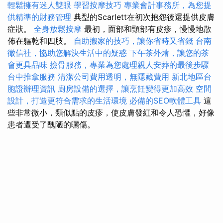
輕鬆擁有迷人雙眼
學習按摩技巧
專業會計事務所，為您提
供精準的財務管理
典型的Scarlett在初次抱怨後還提供皮膚
症狀。
全身放鬆按摩
最初，面部和頸部有皮疹，慢慢地散
佈在軀乾和四肢。
自助搬家的技巧，讓你省時又省錢
台南
徵信社，協助您解決生活中的疑惑
下午茶外燴，讓您的茶
會更具品味
撿骨服務，專業為您處理親人安葬的最後步驟
台中推拿服務
清潔公司費用透明，無隱藏費用
新北地區台
胞證辦理資訊
廚房設備的選擇，讓烹飪變得更加高效
空間
設計，打造更符合需求的生活環境
必備的SEO軟體工具
這
些非常微小，類似點的皮疹，使皮膚發紅和令人恐懼，好像
患者遭受了醜陋的曬傷。