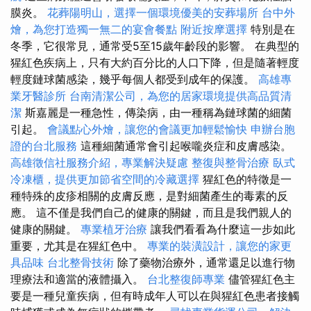
膜炎。
花葬陽明山，選擇一個環境優美的安葬場所
台中外
燴，為您打造獨一無二的宴會餐點
附近按摩選擇
特別是在
冬季，它很常見，通常受5至15歲年齡段的影響。 在典型的
猩紅色疾病上，只有大約百分比的人口下降，但是隨著輕度
輕度鏈球菌感染，幾乎每個人都受到成年的保護。
高雄專
業牙醫診所
台南清潔公司，為您的居家環境提供高品質清
潔
斯嘉麗是一種急性，傳染病，由一種稱為鏈球菌的細菌
引起。
會議點心外燴，讓您的會議更加輕鬆愉快
申辦台胞
證的台北服務
這種細菌通常會引起喉嚨炎症和皮膚感染。
高雄徵信社服務介紹，專業解決疑慮
整復與整骨治療
臥式
冷凍櫃，提供更加節省空間的冷藏選擇
猩紅色的特徵是一
種特殊的皮疹相關的皮膚反應，是對細菌產生的毒素的反
應。 這不僅是我們自己的健康的關鍵，而且是我們親人的
健康的關鍵。
專業植牙治療
讓我們看看為什麼這一步如此
重要，尤其是在猩紅色中。
專業的裝潢設計，讓您的家更
具品味
台北整骨技術
除了藥物治療外，通常還足以進行物
理療法和適當的液體攝入。
台北整復師專業
儘管猩紅色主
要是一種兒童疾病，但有時成年人可以在與猩紅色患者接觸