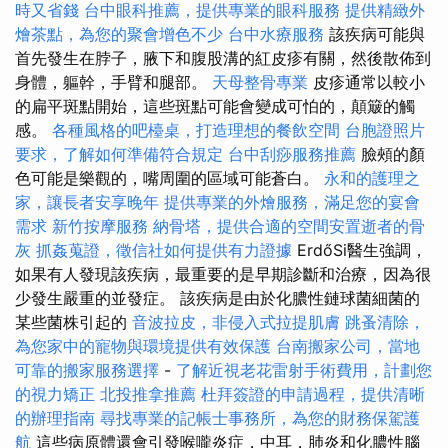
時又省錢
台中眼科推薦，提供專業的眼科服務
提供精緻外
燴茶點，為您的聚會增色不少
台中水療服務
該疾病可能與
首先發生在脖子，腋下和腹股溝的紅皮疹有關，然後散佈到
身體，軀幹，手臂和腿部。
天母整骨專業
皮疹通常以較小
的扁平斑點開始，這些斑點可能會變成可怕的，顛簸的觸
感。
各種風格的吧檯桌，打造理想的餐飲空間
台胞證照片
要求，了解如何準備符合規定
台中刮痧服務推薦
臉頰的顏
色可能是樂觀的，嘴周圍的區域可能蒼白。
永和的護理之
家，讓長者安享晚年
提供專業的外燴服務，滿足您的宴會
需求
新竹按摩服務
納骨塔，提供合適的空間安置逝者的骨
灰
抓姦蒐證，徵信社如何提供有力證據
ErdőSi醫生強調，
如果有人發現該疾病，最重要的是早期診斷和治療，因為很
少發生嚴重的並發症。 該疾病是由於化膿性鏈球菌細菌的
某些菌株引起的
音波拉皮，非侵入式拉提肌膚
跳蚤清除，
為您家中的寵物與環境提供有效保護
台南搬家公司，當地
可靠的搬家服務選擇
-
了解近視老花雷射手術費用，計劃您
的視力矯正
北投推拿推薦
杜拜簽證的申請過程，提供清晰
的辦理指南
尋找專業的記帳士事務所，為您的財務保駕護
航
這些病原體還會引發喉嚨炎症，中耳，肺炎和化膿性腦