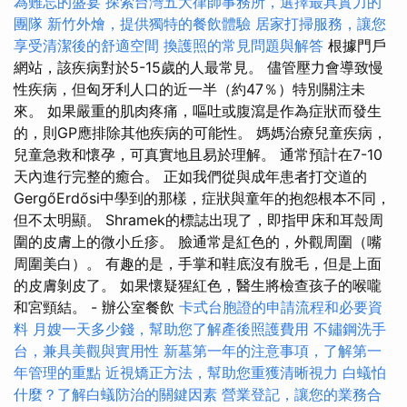
為難忘的盛宴
探索台灣五大律師事務所，選擇最具實力的
團隊
新竹外燴，提供獨特的餐飲體驗
居家打掃服務，讓您
享受清潔後的舒適空間
換護照的常見問題與解答
根據門戶
網站，該疾病對於5-15歲的人最常見。 儘管壓力會導致慢
性疾病，但匈牙利人口的近一半（約47％）特別關注未
來。 如果嚴重的肌肉疼痛，嘔吐或腹瀉是作為症狀而發生
的，則GP應排除其他疾病的可能性。 媽媽治療兒童疾病，
兒童急救和懷孕，可真實地且易於理解。 通常預計在7-10
天內進行完整的癒合。 正如我們從與成年患者打交道的
GergőErdősi中學到的那樣，症狀與童年的抱怨根本不同，
但不太明顯。 Shramek的標誌出現了，即指甲床和耳殼周
圍的皮膚上的微小丘疹。 臉通常是紅色的，外觀周圍（嘴
周圍美白）。 有趣的是，手掌和鞋底沒有脫毛，但是上面
的皮膚剝皮了。 如果懷疑猩紅色，醫生將檢查孩子的喉嚨
和宮頸結。 - 辦公室餐飲
卡式台胞證的申請流程和必要資
料
月嫂一天多少錢，幫助您了解產後照護費用
不鏽鋼洗手
台，兼具美觀與實用性
新墓第一年的注意事項，了解第一
年管理的重點
近視矯正方法，幫助您重獲清晰視力
白蟻怕
什麼？了解白蟻防治的關鍵因素
營業登記，讓您的業務合