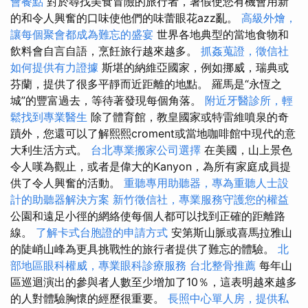
會餐點
對於尋找美食冒險的旅行者，暑假使您有機會用新
的和令人興奮的口味使他們的味蕾眼花azz亂。
高級外燴，
讓每個聚會都成為難忘的盛宴
世界各地典型的當地食物和
飲料會自言自語，烹飪旅行越來越多。
抓姦蒐證，徵信社
如何提供有力證據
斯堪的納維亞國家，例如挪威，瑞典或
芬蘭，提供了很多平靜而近距離的地點。 羅馬是“永恆之
城”的豐富過去，等待著發現每個角落。
附近牙醫診所，輕
鬆找到專業醫生
除了體育館，教皇國家或特雷維噴泉的奇
蹟外，您還可以了解熙熙croment或當地咖啡館中現代的意
大利生活方式。
台北專業搬家公司選擇
在美國，山上景色
令人嘆為觀止，或者是偉大的Kanyon，為所有家庭成員提
供了令人興奮的活動。
重聽專用助聽器，專為重聽人士設
計的助聽器解決方案
新竹徵信社，專業服務守護您的權益
公園和遠足小徑的網絡使每個人都可以找到正確的距離路
線。
了解卡式台胞證的申請方式
安第斯山脈或喜馬拉雅山
的陡峭山峰為更具挑戰性的旅行者提供了難忘的體驗。
北
部地區眼科權威，專業眼科診療服務
台北整骨推薦
每年山
區巡迴演出的參與者人數至少增加了10％，這表明越來越多
的人對體驗胸懷的經歷很重要。
長照中心單人房，提供私