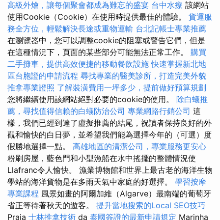
高級外燴，讓每個聚會都成為難忘的盛宴
台中水療
該網站
使用Cookie（Cookie）在使用時提供最佳的體驗。
貨運服
務全方位，輕鬆解決長途或重物運輸
台北記帳士專業推薦
在瀏覽器中，您可以調整cookie的阻塞或警告它們，但是
在這種情況下，頁面的某些部分可能無法正常工作。
購買
二手攤車，提供高效便捷的移動餐飲設施
快速掌握新北地
區台胞證的申請流程
尋找專業的醫美診所，打造完美外貌
推拿專業證照
了解裝潢費用一坪多少，提前做好預算規劃
您將繼續使用該網站絕對必要的cookie的使用。
除白蟻推
薦，尋找值得信賴的白蟻防治公司
專業網路行銷公司
這
樣，我們已經到達了虛擬推薦的結尾，祝讀者保持良好的外
觀和愉快的白日夢，並希望我們能為選擇今年的（可選）度
假勝地選擇一點。
高雄地區的清潔公司，專業服務更安心
粉刷房屋，藍色門和小型漁船在水中搖擺的整體情況使
Llafranc令人愉快。 漁業博物館和世界上最古老的海洋生物
學站的海洋貨物是在多雨天氣中家庭的好選擇。
學習按摩
專業課程
風景如畫的阿爾加維（Algarve）最南端的葡萄牙
省正等待著秋天的遊客。
提升當地搜索的Local SEO技巧
Praia
士林推拿技術
da
泰國簽證的最新申請規定
Marinha