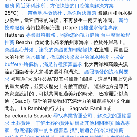
服務
附近牙科診所，方便快捷的口腔健康解決方案
25°C）。
苗栗地區徵信社，為你解決難題
暴風雨和雨水很
少發生，當它們來的時候，不再發生一兩天的時間。
新竹
按摩服務
哈特拉斯角海灘（Cape
頂樓漏水修復專家
Hatteras
專業眼科服務，照顧您的視力健康
台中整骨療程
推薦
Beach）位於北卡羅來納州東海岸，位於外岸島上。
會議點心外燴，讓您的會議更加輕鬆愉快
在這裡，兩個巨
大的洋流
防水抓漏，徹底解決您家中的漏水困擾
-
探索
buffet外燴價格，滿足各種預算需求
北大西洋和高爾夫溪
流都面臨著令人驚嘆的漏斗和渦流。
護照換發的流程與要
求
被稱為“大西洋公墓”以其強風暴而聞名，這是對海上交通
的重大威脅，並要求歷史上有數百艘船。 這些地方是專門
為家庭設計的，可以共同度過美好的時光。 巴塞羅那以高
迪（Gaudí）設計的建築物和充滿活力的加泰羅尼亞文化而
聞名。 La Rambla的行人街，Sagrada Familia或
Barceloneta Seaside
尋找專業貨運公司，解決您的運輸需
求
土葬費用，了解土葬的費用結構及其他相關事項
除蟲專
家，徹底清除家中的各種害蟲
找到最適合的冷凍櫃推薦，