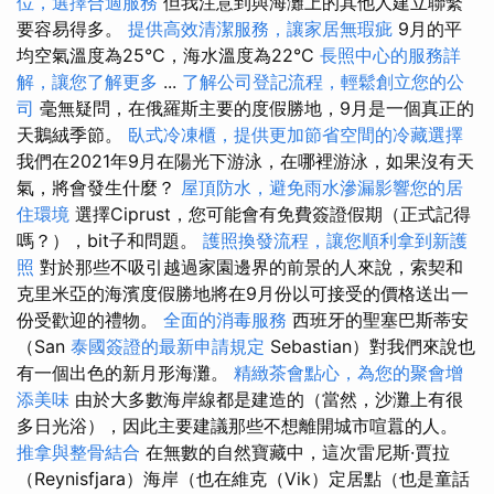
位，選擇合適服務
但我注意到與海灘上的其他人建立聯繫
要容易得多。
提供高效清潔服務，讓家居無瑕疵
9月的平
均空氣溫度為25°C，海水溫度為22°C
長照中心的服務詳
解，讓您了解更多
...
了解公司登記流程，輕鬆創立您的公
司
毫無疑問，在俄羅斯主要的度假勝地，9月是一個真正的
天鵝絨季節。
臥式冷凍櫃，提供更加節省空間的冷藏選擇
我們在2021年9月在陽光下游泳，在哪裡游泳，如果沒有天
氣，將會發生什麼？
屋頂防水，避免雨水滲漏影響您的居
住環境
選擇Ciprust，您可能會有免費簽證假期（正式記得
嗎？），bit子和問題。
護照換發流程，讓您順利拿到新護
照
對於那些不吸引越過家園邊界的前景的人來說，索契和
克里米亞的海濱度假勝地將在9月份以可接受的價格送出一
份受歡迎的禮物。
全面的消毒服務
西班牙的聖塞巴斯蒂安
（San
泰國簽證的最新申請規定
Sebastian）對我們來說也
有一個出色的新月形海灘。
精緻茶會點心，為您的聚會增
添美味
由於大多數海岸線都是建造的（當然，沙灘上有很
多日光浴），因此主要建議那些不想離開城市喧囂的人。
推拿與整骨結合
在無數的自然寶藏中，這次雷尼斯·賈拉
（Reynisfjara）海岸（也在維克（Vik）定居點（也是童話