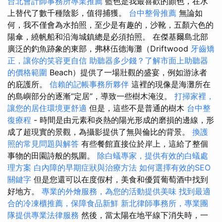
台北會計師事務所專業推薦
藍色是我最喜歡的顏色，在水
上替代了數千種陰影，值得捕獲。
台中整骨推薦
無論如
何，我不僅會為水拍照，至少是有趣的，沙靴，五顏六色的
陽傘，繞帆船和沿海城鎮總是必須拍照。 在傑基爾島北部
廣泛的釣魚跡象的東部，弗林伍德海灘（Driftwood
牙齒矯
正，讓你的笑容更自信
助聽器多少錢？了解市面上助聽器
的價格範圍
Beach）提供了一場壯觀的盛宴，例如游泳者
的庇護所。
信賴的記帳事務所夥伴
這裡的現像是海灘所在
的島嶼部分的逐漸“定居”，導致一些樹木淹沒。
打掃家裡，
讓您的居住環境更舒適
但是，這些不是普通的樹木
台中整
復療程
- 時間是由元素和炎熱的陽光形成的磨損的邊線，形
成了超現實的景觀，為攝影提供了無與倫比的背景。
換護
照的常見問題與解答
有些餐館直接位於岸上，這給了整個
事物的田園詩般的氛圍。
除白蟻專家，提供有效的白蟻處
理方案
白內障的早期症狀與治療方法
如何選擇有效的SEO
關鍵字
但是您還可以在度假村，美食和優質葡萄酒中找到
好地方。
專業的外燴服務，為您的活動提供美味
找到最適
合的冷凍櫃推薦，保障食品新鮮
新北律師事務所，專業團
隊提供專業法律服務
然後，當太陽在地平線下消失時，一