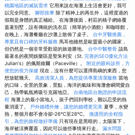
桃園地區的滅鼠需求
它用來說在海灘上生活會更好，我可
以完全同意。
腳部按摩
除了精神上的再生外，這裡度過的
假期是身體的真正補給。 在海灘後面，村莊的格子網絡覆
蓋著別墅，設有傳統的洗衣店（簡單的小酒館）和咖啡館，
在晚上，海灘餐廳在沙灘上散佈了桌子。
台中牙醫推薦，
專業且有口碑的牙科服務
馬耳他雖然是歐盟最小的國家，
但仍然是一個非常受歡迎的旅遊勝地。
台中中醫整骨
該島
最著名的夜間娛樂區是聖朱利安（St.
完善的SEO優化方法
Julian's）的佩斯維爾（Paceville）。
附近的眼科診所，方
便您的視力保健
現在，沒有什麼可以選擇島嶼的東西，您
想放鬆幾天。
高效清潔人員，為您提供專業清潔服務
當地
的口味，全景的景象，景點，海洋的氣味和海灘會瞬間愛自
己，熱帶氣氛將吸引克羅地亞。
台南地區台胞證的申請流
程
海灘上的最小當地人，孩子們回到學校，難以忍受的熱
量消退了。
戶外婚禮外燴，讓您的婚禮更完美
夏季，水變
熱，整個月都不會冷卻-26°C至28°C。
換護照的全程指
引，為您的旅程做好準備
只有現在是黑暗的，太陽落下，
海岸被涼爽覆蓋，因此可以做些事情來行走。
漏水問題，