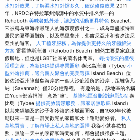
水打針效果，了解漏水打針撐多久，確保修復效果
2011
年，NRDC在特拉華州海灘中的水質中排名第一的
Rehoboth
美味餐點外燴，讓您的活動更具特色
Beachet。
它被稱為東海岸最迷人的海濱度假村之一，成為華盛頓特區
居民的夏季避難所，以及馬里蘭州，弗吉尼亞州和賓夕法尼
亞州的遊客。
人工植牙服務，為你提供更持久的牙齒解決
方案
雷霍博斯海灘（Rehoboth Beach）雖然主要是家庭度
假勝地，但也是LGBT社區的著名休閒區。
尋找優質的產後
護理之家，為新媽媽提供專業照顧
泰比島海灘（Tybee
小
型外燴推薦，適合親友聚會的完美選擇
Island Beach）位
於佐治亞州障礙島海岸的一個大沙庇護所的沿岸，距離薩凡
納（Savannah）僅20分鐘路程。 有趣的是，該地區的名稱
由Yuchi部落捐贈，意為“鹽”。
基隆地區台胞證辦理流程
泰
比島（Tybee
提供高效清潔服務，讓家居無瑕疵
Island）
以其未經觸及的沙子和冷淡的水域而聞名，自1980年代後
期以來一直是一群受歡迎的家庭和水上運動愛好者。
私人
墓地買賣，了解市場上私人墓地的選擇
我從小就喜歡拍
照，無論一天中的季節和時間如何，都會提供很多主題。