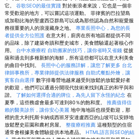
它。
谷歌SEO的最佳實踐
對於衝浪者來說，它也是一個非
常受歡迎的地方，可以嘗試這項運動。 菲律賓的巴拉望島
或加勒比海的聖盧西亞群島可以成為那些認為自然和寵愛服
務很重要的人的浪漫藏身之地。
專業長照中心，為您的長
者提供全方位照護
在意大利，廚房在所有地區都提供不同
的品味，除了建築奇蹟和歷史城市，美食體驗還起著核心作
用。
台中水療療程
自助搬家的技巧，讓你省時又省錢
從披
薩和過去到多種新鮮的海鮮，所有這些都可以在意大利美食
的曲目中找到。
長照中心的服務詳解，讓您了解更多
台北
律師事務所，專業律師提供法律服務
自助式餐點外燴，讓
賓客自由選擇
數字排毒營地越來越受到放鬆的放鬆愛好者
的歡迎，他們可以通過分開現代技術來找到真正的和平與和
諧。
了解如何選擇合適的牌位，為先人留下永恆的紀念
在
夏季，這些務虛會最多可達到80％的飽和度。
推薦值得信
賴的醫美診所，讓你安心美麗
地中海地區也很受歡迎，那
裡的意大利托斯卡納或西班牙安達盧西亞的山坡可以安靜地
放鬆歷史莊園和農村房屋。
整復療程推薦
這種類型的住宿
通常會根據美食體驗提供本地產品。
HTML語言與SEO的結