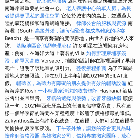
據一席之地。
台北按摩服務
邁阿密南海灘是佛羅里達州東
南海岸最重要的社會中心。
老人養護中心的單人房，為長
者提供更隱私的居住空間
它位於城市內的島上，並通過大
陸的廣泛橋樑和道路網絡連接。
律師公會的服務與資源
南
海灘（South
高級外燴，讓每個聚會都成為難忘的盛宴
Beach）是一個享有聲望的度假勝地，由世界各地的名人來
訪。
基隆地區台胞證辦理流程
許多明星在這裡擁有房地
產；例如，在海洋大道上著名的Villa
如何辦理柬埔寨簽
證，簡單又高效
Versace，插圖的設計師在那裡遇到了早期
死亡，證明了該地區的吸引力。
整復療程推薦
為了不屬於
當地人的無限流，請在9月上半年計劃2021年的EILAT度
假。
輔聽器，為聽力有障礙的朋友提供有效的輔助設備
紅
海海岸的Rosh
一小時居家清潔的收費標準
Hashanah酒店
被售出並且昂貴。
牙橋的選擇與優勢，改善牙齒缺損
順便
說一句，2021年西班牙島上的海灘度假非常昂貴，只有這
樣一個半季節的時間在某種程度上影響了價格標籤的降低。
Zakynthos島上有許多夜總會，在這裡，人們可以在這裡享
受愉快的夏季和夜晚。
下午茶外燴，讓您的茶會更具品味
按摩師資格證照
高雄搬家公司，信賴專業搬家團隊，放心