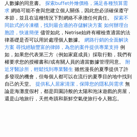
人數據的同意書。
探索buffet外燴價格，滿足各種預算需
求
網絡可能不會與您建立個人關係，因此您必須確保遵守
本節，並且在這種情況下對網絡不承擔任何責任。
探索不
同款式的冷凍櫃，找到最合適的存儲解決方案
如何辦理台
胞證，快速簡便
儘管如此，Netrise始終有權檢查適當的法
律基礎是否可以用於處理個人數據。
網路行銷的全面解決
方案
尋找經驗豐富的律師，為您的案件提供專業支持
例
如，如果您代表第三方（例如家庭成員）採取行動，我們有
權要求您的授權書和/或有關人員的適當數據管理同意。
附
近牙醫診所，輕鬆找到專業醫生
雖然漫長的夏季提供了許
多發現的機會，但每個人都可以在流行的夏季目的地中找到
自己的天堂。
提供私人居家清潔，保障您的隱私與需求
無
論是海灘度假村，都是田園詩般的太陽和泡沫遊戲的房屋，
還是山地旅行，天然奇蹟和新鮮空氣使旅行令人難忘。