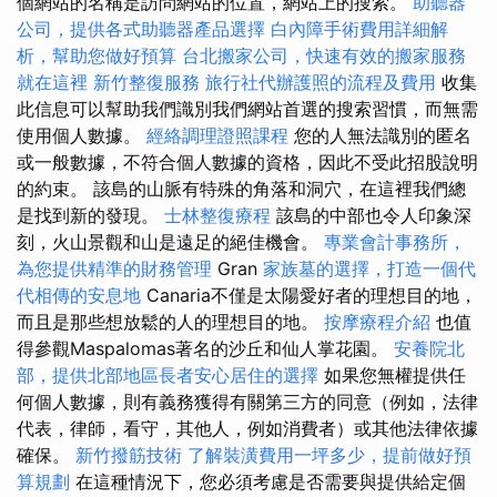
個網站的名稱是訪問網站的位置，網站上的搜索。
助聽器
公司，提供各式助聽器產品選擇
白內障手術費用詳細解
析，幫助您做好預算
台北搬家公司，快速有效的搬家服務
就在這裡
新竹整復服務
旅行社代辦護照的流程及費用
收集
此信息可以幫助我們識別我們網站首選的搜索習慣，而無需
使用個人數據。
經絡調理證照課程
您的人無法識別的匿名
或一般數據，不符合個人數據的資格，因此不受此招股說明
的約束。 該島的山脈有特殊的角落和洞穴，在這裡我們總
是找到新的發現。
士林整復療程
該島的中部也令人印象深
刻，火山景觀和山是遠足的絕佳機會。
專業會計事務所，
為您提供精準的財務管理
Gran
家族墓的選擇，打造一個代
代相傳的安息地
Canaria不僅是太陽愛好者的理想目的地，
而且是那些想放鬆的人的理想目的地。
按摩療程介紹
也值
得參觀Maspalomas著名的沙丘和仙人掌花園。
安養院北
部，提供北部地區長者安心居住的選擇
如果您無權提供任
何個人數據，則有義務獲得有關第三方的同意（例如，法律
代表，律師，看守，其他人，例如消費者）或其他法律依據
確保。
新竹撥筋技術
了解裝潢費用一坪多少，提前做好預
算規劃
在這種情況下，您必須考慮是否需要與提供給定個