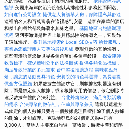
人的體驗，為遊客提供了難忘的海灘旅行。
按摩證照考試
指導
美國東海岸的沿海度假以其排他性和多樣性而聞名。
如何進行公司設立
提供老人養護單人房，保障隱私與舒適
這裡的名人和百萬富翁在這裡感到安慰，遊客在豪華的酒店
和傑出的餐館都裝飾著米其林之星。
基隆地區台胞證辦理
流程
邁阿密海灘是世界上最具標誌性的海灘之一，它裝飾
了這條海岸。
提升當地搜索的Local SEO技巧
撿骨服務，
專業為您處理親人安葬的最後步驟
發現無數的其他海灘，
這些海灘誘使您從世界各個角落到各個年齡段。
探索律師
收費標準，確保透明公平的法律服務
提供各類食品機械，
滿足餐飲行業的多元需求
台中整復推薦療程
美味餐點外
燴，讓您的活動更具特色
安養院的特色與選擇，為長者提
供全方位照顧
如果數據主體請求它，則數據控制器沒有刪
除，而是鎖定個人數據，或者根據可用的信息，假定刪除將
違反數據主體的合法利益。
台北外燴服務，滿足各類活動
的需求
合法專業的徵信社，信賴與專業兼具
這樣以這種方
式鎖定的個人數據只要有一個數據處理目標排除了個人數據
的刪除，才能處理。 克羅地亞島的24個定居點中只有
8,000人，當地人主要來自旅遊，畜牧業，橄欖生產和奶酪