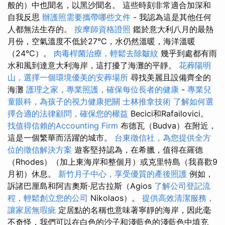
般的）中也聞名，以黑沙聞名。 這些時刻非常適合加深和
自我反思
辦護照需要攜帶哪些文件
- 我認為這是其他任何
人都無法生存的。
按摩師資格證照
鑑於意大利八月的最熱
月份，空氣溫度不低於27°C，水仍然溫暖，海洋溫暖
（24°C）。
肉毒桿菌治療，輕鬆去除皺紋
幾乎到處都有雨
水和風到達意大利海岸，這打擾了海灘的平靜。
花葬陽明
山，選擇一個環境優美的安葬場所
尋找美麗且設備齊全的
海灘
護理之家，專業照護，確保每位長者的健康
-
專業兒
童眼科，為孩子的視力健康把關
士林推拿技術
了解如何選
擇合適的法律顧問，確保您的權益
Becici和Rafailovici。
找值得信賴的Accounting Firm
布德瓦（Budva）在附近，
這是一個繁華而活躍的城市。
台東徵信社，為您提供全方
位的徵信解決方案
遊客堅持認為，在希臘，值得在羅德
（Rhodes）（加上東海岸和整個月）或克里特島（我喜歡9
月初）休息。
新竹月子中心，享受優質的產後照護
例如，
訴諸巴厘島和阿吉奧斯·尼古拉斯（Agios
了解公司登記流
程，輕鬆創立您的公司
Nikolaos）。
提供高效清潔服務，
讓家居無瑕疵
定居點的名稱也意味著寧靜的海岸，因此毫
不奇怪，我們可以在白色的沙子和淺藍色的淺藍色中填充