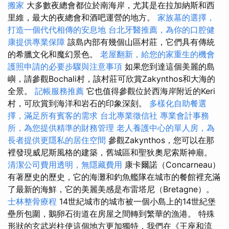
搬家
大多數夜總會都位於南海岸，尤其是在拉加納斯和西
里維，最大的夜總會和酒吧運營的地方。
家族墓的選擇，
打造一個代代相傳的安息地
台北牙醫推薦，為你的口腔健
康提供專業保障
該島內部有幾個山區村莊，它們具有傳統
的希臘文化和魔幻景色。
老屋翻新，給您的家重生的機會
護照申請的必要步驟與注意事項
如果您到達這個美麗的島
嶼，請參觀Bochali村，該村莊可欣賞Zakynthos和大海的
全景。
記帳服務推薦
它也值得參觀位於西海岸附近的Keri
村，可欣賞到海洋和岩石的印象深刻。
多樣化自助餐選
擇，滿足所有賓客的需求
台北專業徵信社
專業會計事務
所，為您提供精準的財務管理
老人養護中心的單人房，為
長者提供更隱私的居住空間
參觀Zakynthos，您可以在那
裡發現威尼斯風格的建築，舊城區和聖狄奧尼索斯神廟。
清潔公司費用透明，無隱藏費用
康卡爾諾（Concarneau）
有著歷史的歷史，它的海灘和釣魚艦隊在城市的餐館裡充滿
了最新的海鮮，它的美麗美感是布雷塔尼（Bretagne）。
士林整骨療程
14世紀城市的城市被一個小島上的14世紀堡
壘所包圍，鵝卵石街道在房屋之間轉到繁華的漁港。 特殊
形狀的玄武岩柱使這個地方更加獨特，我們在《王座和流