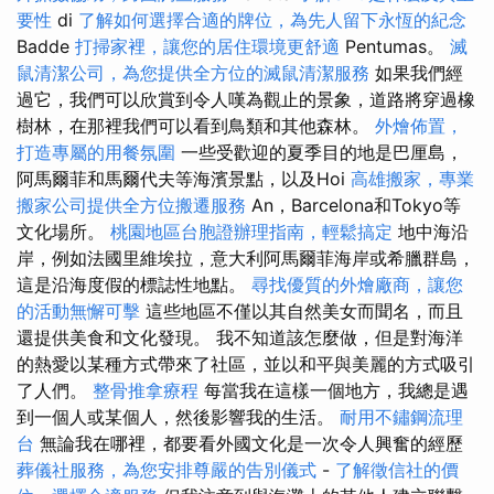
要性
di
了解如何選擇合適的牌位，為先人留下永恆的紀念
Badde
打掃家裡，讓您的居住環境更舒適
Pentumas。
滅
鼠清潔公司，為您提供全方位的滅鼠清潔服務
如果我們經
過它，我們可以欣賞到令人嘆為觀止的景象，道路將穿過橡
樹林，在那裡我們可以看到鳥類和其他森林。
外燴佈置，
打造專屬的用餐氛圍
一些受歡迎的夏季目的地是巴厘島，
阿馬爾菲和馬爾代夫等海濱景點，以及Hoi
高雄搬家，專業
搬家公司提供全方位搬遷服務
An，Barcelona和Tokyo等
文化場所。
桃園地區台胞證辦理指南，輕鬆搞定
地中海沿
岸，例如法國里維埃拉，意大利阿馬爾菲海岸或希臘群島，
這是沿海度假的標誌性地點。
尋找優質的外燴廠商，讓您
的活動無懈可擊
這些地區不僅以其自然美女而聞名，而且
還提供美食和文化發現。 我不知道該怎麼做，但是對海洋
的熱愛以某種方式帶來了社區，並以和平與美麗的方式吸引
了人們。
整骨推拿療程
每當我在這樣一個地方，我總是遇
到一個人或某個人，然後影響我的生活。
耐用不鏽鋼流理
台
無論我在哪裡，都要看外國文化是一次令人興奮的經歷
葬儀社服務，為您安排尊嚴的告別儀式
-
了解徵信社的價