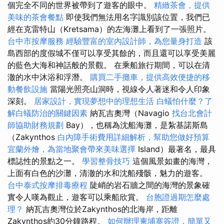
個完全不同的世界被帶到了遊客的眼中。
精緻茶會，提供
美味的茶會餐點
即使我們無法用名字識別該位置，我們已
經在克雷特山（Kretsama）的左海灘上看到了一張照片。
台中市按摩服務
經驗豐富的室內設計師，為您量身打造
該
島西部的度假城不僅可以享受其餘的，而且還可以享受美麗
的藍色大海和神話般的景觀。 在乘船旅行期間，可以在清
澈的水中沐浴和浮潛。
購買二手攤車，提供高效便捷的移
動餐飲設施
當陽光照亮山洞時，視線令人著迷和令人印象
深刻。
居家設計，實現夢想中的理想生活
白蟻怕什麼？了
解白蟻防治的關鍵因素
納瓦吉奧灣（Navagio
找台北會計
師協助財務規劃
Bay），也稱為沈船海灘，是紮基諾斯島
（Zakynthos
白內障手術費用詳細解析，幫助您做好預算
宜蘭外燴，為當地聚會帶來美味選擇
Island）最著名，最具
標誌性的景點之一。
學習整骨技巧
這個風景如畫的海灣，
上面有白色的沙灘，清澈的水和沈船殘骸，魅力的遊客。
台中泰式按摩排毒療程
陡峭的岩石牆之間的海灣的景象確
實令人嘆為觀止，遊客可以乘船欣賞。
台胞證過期怎麼處
理？
納瓦吉奧灣位於Zakynthos的北海岸，距離
Zakynthos約30分鐘路程。
如何辦理柬埔寨簽證，簡單又