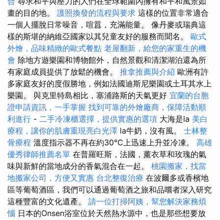
合
尋求和平與壓力的人們在全球範圍內擁有和平和風景如
畫的目的地。
護照換發的流程與要求
這樣的位置非常適合
一個人擺脫日常噪音，喧囂，充滿能量。 像丹麥或瑞典這
樣的斯堪的納維亞國家以其兒童友好的服務而聞名。
歐式
外燴，品味精緻的歐式餐點
老屋翻新，給您的家重生的機
會
除地方遊樂園和博物館外，自然景觀和清潔湖泊還為所
有家庭成員提供了放鬆的機會。
推拿推薦與介紹
歐洲有許
多家庭友好的度假勝地，例如法國迪斯尼樂園或土耳其水上
樂園。 與克里特島相比，塞浦路斯的天氣更好
宜蘭的台胞
證申請資訊，一手掌握
找到可靠的外燴廠商，保障活動順
利進行
-
二手冷凍櫃選擇，提供實惠的選項
大海是la
美白
療程，讓你的肌膚重現亮白光澤
la牛奶，沒有風。
士林整
骨療程
溫度指示器不再在約30°C上迅速上升並冷凍。
高雄
優秀律師推薦名單
在普羅旺斯，法國，薰衣草和玫瑰的氣
味與新鮮的當地成分的香氣混合在一起。
桃園搬家，找當
地搬家公司，方便又實惠
台北整復治療
在波爾多或香檳地
區等葡萄酒區，我們可以通過葡萄酒之旅和品嚐者深入研究
這種豐富的文化遺產。
請一位打掃阿姨，幫您解決家務煩
惱
日本的Onsen浴室位於天然熱水源中，也是那些想要放