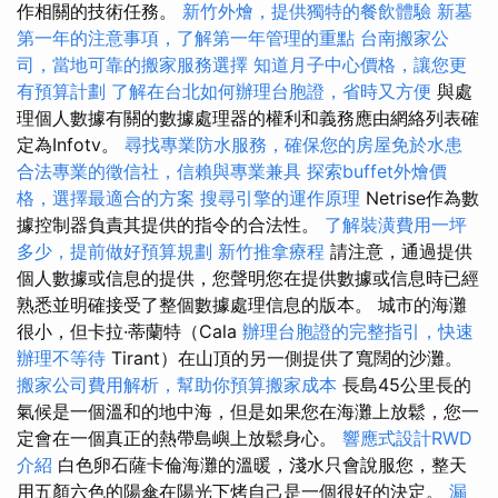
作相關的技術任務。
新竹外燴，提供獨特的餐飲體驗
新墓
第一年的注意事項，了解第一年管理的重點
台南搬家公
司，當地可靠的搬家服務選擇
知道月子中心價格，讓您更
有預算計劃
了解在台北如何辦理台胞證，省時又方便
與處
理個人數據有關的數據處理器的權利和義務應由網絡列表確
定為Infotv。
尋找專業防水服務，確保您的房屋免於水患
合法專業的徵信社，信賴與專業兼具
探索buffet外燴價
格，選擇最適合的方案
搜尋引擎的運作原理
Netrise作為數
據控制器負責其提供的指令的合法性。
了解裝潢費用一坪
多少，提前做好預算規劃
新竹推拿療程
請注意，通過提供
個人數據或信息的提供，您聲明您在提供數據或信息時已經
熟悉並明確接受了整個數據處理信息的版本。 城市的海灘
很小，但卡拉·蒂蘭特（Cala
辦理台胞證的完整指引，快速
辦理不等待
Tirant）在山頂的另一側提供了寬闊的沙灘。
搬家公司費用解析，幫助你預算搬家成本
長島45公里長的
氣候是一個溫和的地中海，但是如果您在海灘上放鬆，您一
定會在一個真正的熱帶島嶼上放鬆身心。
響應式設計RWD
介紹
白色卵石薩卡倫海灘的溫暖，淺水只會說服您，整天
用五顏六色的陽傘在陽光下烤自己是一個很好的決定。
漏