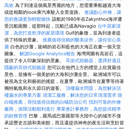
高效
為了到達這個風景秀麗的地方，您需要乘船越過大海
或從相鄰的look乘汽車駛入全景道路。
會議點心外燴，讓
您的會議更加輕鬆愉快
該船於1980年在Zakynthos海岸遭
受沉船困難，從那時起，沉船已成為Navagio
台中居家清
潔，為您打造乾淨的家居環境
Gulf的象徵，並為到達者提
供了特殊的景象。
推薦值得信賴的醫美診所，讓你安心美
麗
白色的沙灘，陡峭的岩石和藍色的大海正在畫一個天堂
圖像。
解讀Google Analytics報告
海灣周圍有高岩石，這
提供了令人印象深刻的景象。
耳掛式助聽器，選擇舒適且
隱蔽的耳掛式助聽器
您可以在他們上方的禮堂上欣賞最佳
景色，並擁有一個美妙的大海和沙灘全景。 歐洲城市可以
被視為文化和藝術的搖籃，在夏季，歐洲城市在夏季等待著
獨特氣氛和永久節日的遊客。
頂樓漏水問題，為您解決頂
樓漏水的專業方案
清潔工服務，解決您的日常清潔需求
除
白蟻推薦，尋找值得信賴的白蟻防治公司
找到可靠的外燴
廠商，保障活動順利進行
專業會計事務所，為您提供精準
的財務管理
巴黎，羅馬或巴塞羅那等大陸中心的城市不僅
承諾歷史古蹟和美術館，而且還提供神奇的夜生活和烹飪冒