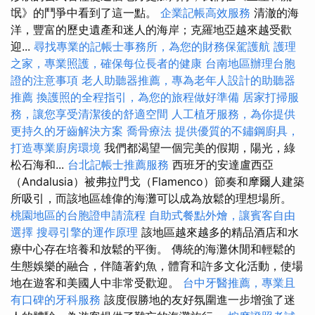
氓》的鬥爭中看到了這一點。
企業記帳高效服務
清澈的海
洋，豐富的歷史遺產和迷人的海岸；克羅地亞越來越受歡
迎...
尋找專業的記帳士事務所，為您的財務保駕護航
護理
之家，專業照護，確保每位長者的健康
台南地區辦理台胞
證的注意事項
老人助聽器推薦，專為老年人設計的助聽器
推薦
換護照的全程指引，為您的旅程做好準備
居家打掃服
務，讓您享受清潔後的舒適空間
人工植牙服務，為你提供
更持久的牙齒解決方案
喬骨療法
提供優質的不鏽鋼廚具，
打造專業廚房環境
我們都渴望一個完美的假期，陽光，綠
松石海和...
台北記帳士推薦服務
西班牙的安達盧西亞
（Andalusia）被弗拉門戈（Flamenco）節奏和摩爾人建築
所吸引，而該地區雄偉的海灘可以成為放鬆的理想場所。
桃園地區的台胞證申請流程
自助式餐點外燴，讓賓客自由
選擇
搜尋引擎的運作原理
該地區越來越多的精品酒店和水
療中心存在培養和放鬆的平衡。 傳統的海灘休閒和輕鬆的
生態娛樂的融合，伴隨著釣魚，體育和許多文化活動，使場
地在遊客和美國人中非常受歡迎。
台中牙醫推薦，專業且
有口碑的牙科服務
該度假勝地的友好氛圍進一步增強了迷