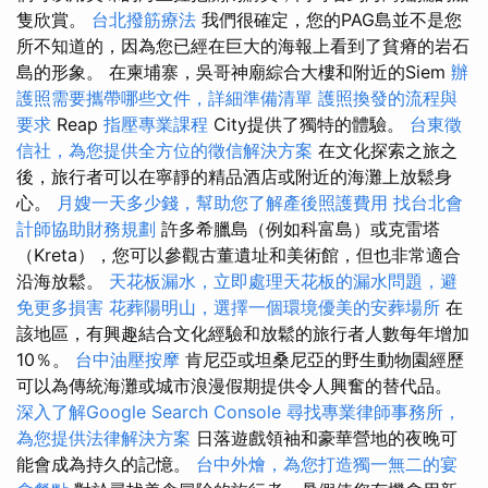
隻欣賞。
台北撥筋療法
我們很確定，您的PAG島並不是您
所不知道的，因為您已經在巨大的海報上看到了貧瘠的岩石
島的形象。 在柬埔寨，吳哥神廟綜合大樓和附近的Siem
辦
護照需要攜帶哪些文件，詳細準備清單
護照換發的流程與
要求
Reap
指壓專業課程
City提供了獨特的體驗。
台東徵
信社，為您提供全方位的徵信解決方案
在文化探索之旅之
後，旅行者可以在寧靜的精品酒店或附近的海灘上放鬆身
心。
月嫂一天多少錢，幫助您了解產後照護費用
找台北會
計師協助財務規劃
許多希臘島（例如科富島）或克雷塔
（Kreta），您可以參觀古董遺址和美術館，但也非常適合
沿海放鬆。
天花板漏水，立即處理天花板的漏水問題，避
免更多損害
花葬陽明山，選擇一個環境優美的安葬場所
在
該地區，有興趣結合文化經驗和放鬆的旅行者人數每年增加
10％。
台中油壓按摩
肯尼亞或坦桑尼亞的野生動物園經歷
可以為傳統海灘或城市浪漫假期提供令人興奮的替代品。
深入了解Google Search Console
尋找專業律師事務所，
為您提供法律解決方案
日落遊戲領袖和豪華營地的夜晚可
能會成為持久的記憶。
台中外燴，為您打造獨一無二的宴