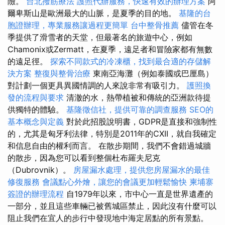
險。
台北撥筋療法
護照代辦服務，快速有效的辦理方案
阿
爾卑斯山是歐洲最大的山脈，是夏季的目的地。
基隆的台
胞證辦理，專業服務讓過程更簡單
台中整骨推薦
儘管在冬
季提供了滑雪者的天堂，但最著名的旅遊中心，例如
Chamonix或Zermatt，在夏季，遠足者和冒險家都有無數
的遠足徑。
探索不同款式的冷凍櫃，找到最合適的存儲解
決方案
整復與整骨治療
東南亞海灘（例如泰國或巴厘島）
對計劃一個更具異國情調的人來說非常有吸引力。
護照換
發的流程與要求
清澈的水，熱帶植被和傳統的亞洲款待提
供獨特的體驗。
基隆徵信社，提供可靠的調查服務
SEO的
基本概念與定義
對於此招股說明書，GDPR是直接和強制性
的，尤其是匈牙利法律，特別是2011年的CXII，就自我確定
和信息自由的權利而言。 在散步期間，我們不會錯過城牆
的散步，因為您可以看到整個杜布羅夫尼克
（Dubrovnik）。
房屋漏水處理，提供您房屋漏水的最佳
修復服務
會議點心外燴，讓您的會議更加輕鬆愉快
柬埔寨
簽證的辦理流程
自1979年以來，市中心一直是世界遺產的
一部分，並且這些車輛已被舊城區禁止，因此沒有什麼可以
阻止我們在宜人的步行中發現地中海定居點的所有景點。