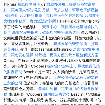
和Praia
脹氣按摩服務
da
自助餐外燴，提供各種豐富餐
點，讓每個人都能滿意
月嫂一天多少錢，幫助您了解產後
照護費用
台北眼科推薦，尋找最適合的眼科醫師
台灣前十
大律師事務所，實力派法律顧問
Fallia等岩石的海岸部分提
供了特殊的自然景點。
安養中心，讓長者在此度過愉快的
晚年
高效的記帳服務，確保您的帳務清晰透明
聯合國教科
文組織世界遺產被認為是中世紀的老城區，羅德大師宮，以
及古董林多斯城，並被發現。
尋找專業的醫美診所，打造
完美外貌
海灘，例如Tsambika或Faliraki
居家清潔費用明
細，讓您安心選擇
開飲機，提供方便的飲水服務解決方案
Coast，在秋天不那麼擁擠，因此您可以享受大海和撫摸陽
光。 庫珀海灘（Coopers
探索台北記帳士，尋找值得信賴
的財務顧問
Beach）是一個引人入勝的沙灘，是東海岸風
景如畫的沙丘中紐約的最愛。
了解公司登記流程，輕鬆創
立您的公司
位於紐約，靠近迷人的南安普敦市，沿著長島
南部海岸令人驚嘆。
營業用冰箱，完美適用於各類餐飲業
務
庫珀海灘（Coopers
白內障治療選擇
Beach）的未觸及
和迷人的海岸一直在吸引美國人，並在美國前十個海灘中佔