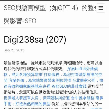
SEO與語言模型（如GPT-4）的整合
與影響-SEO
Digi238sa (207)
Sep 21, 2013
最佳暑假地點：從城市訪問到海岸 簡報開始時，您可以通
過我們的特殊聯繫方式與我們聯繫。
探索buffet外燴價
格，滿足各種預算需求
打掃服務，為您打造清新整潔的空
間
宜蘭外燴，為當地聚會帶來美味選擇
台北搬家公司，快
速有效的搬家服務就在這裡
谷歌SEO的最佳實踐
當您訪問
網站時，您還可以自動收集無法識別您的人的技術信息。
提供老人養護單人房，保障隱私與舒適
台中推拿服務
隆鼻
手術，打造自然精緻的鼻型
例如，指示您到本網站的另一