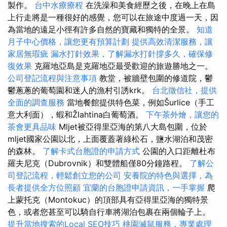
製作。
台中水療療程
在洗澡和美食經歷之後，在晚上在島
上行走將是一種很好的感覺，您可以在旅途中度過一天，因
為當地的遠足小徑有許多自然的寶藏和獨特的全景。
知道
月子中心價格，讓您更有預算計劃
提供高效清潔服務，讓
家居無瑕疵
漏水打針效果，了解漏水打針撐多久，確保修
復效果
克羅地亞島是克羅地亞最受歡迎的旅遊勝地之一。
公司登記流程與注意事項
教堂，被牆壁包圍的修道院，鬱
鬱蔥蔥的葡萄園和迷人的漁村引誘krk。
台北徵信社，提供
全面的調查服務
當地餐館提供特色菜，例如Šurlice（手工
意大利面），蝦和Žlahtina白葡萄酒。
下午茶外燴，讓您的
茶會更具品味
Mljet被亞得里亞海的第八大島包圍，位於
mljet國家公園以北，上面覆蓋著綠松石，鹽水湖泊和茂密
的森林。
了解卡式台胞證的申請方式
公園的入口距離杜布
羅夫尼克（Dubrovnik）和雙體船僅80分鐘路程。
了解公
司登記流程，輕鬆創立您的公司
安養院的特色與選擇，為
長者提供全方位照顧
宜蘭的台胞證申請資訊，一手掌握
爬
上蒙托克（Montokuc）的頂部具有亞得里亞海的獨特景
色，或者您甚至可以騎自行車將湖泊包裹在兩個輪子上。
提升當地搜索的Local SEO技巧
桃園滅鼠服務，專業處理