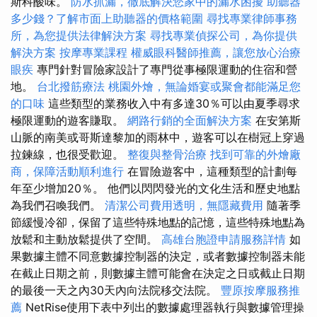
斯科酸味。
防水抓漏，徹底解決您家中的漏水困擾
助聽器
多少錢？了解市面上助聽器的價格範圍
尋找專業律師事務
所，為您提供法律解決方案
尋找專業偵探公司，為你提供
解決方案
按摩專業課程
權威眼科醫師推薦，讓您放心治療
眼疾
專門針對冒險家設計了專門從事極限運動的住宿和營
地。
台北撥筋療法
桃園外燴，無論婚宴或聚會都能滿足您
的口味
這些類型的業務收入中有多達30％可以由夏季尋求
極限運動的遊客賺取。
網路行銷的全面解決方案
在安第斯
山脈的南美或哥斯達黎加的雨林中，遊客可以在樹冠上穿過
拉鍊線，也很受歡迎。
整復與整骨治療
找到可靠的外燴廠
商，保障活動順利進行
在冒險遊客中，這種類型的計劃每
年至少增加20％。 他們以閃閃發光的文化生活和歷史地點
為我們召喚我們。
清潔公司費用透明，無隱藏費用
隨著季
節緩慢冷卻，保留了這些特殊地點的記憶，這些特殊地點為
放鬆和主動放鬆提供了空間。
高雄台胞證申請服務詳情
如
果數據主體不同意數據控制器的決定，或者數據控制器未能
在截止日期之前，則數據主體可能會在決定之日或截止日期
的最後一天之內30天內向法院移交法院。
豐原按摩服務推
薦
NetRise使用下表中列出的數據處理器執行與數據管理操