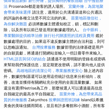
保障食品新鮮
新竹外燴，提供獨特的餐飲體驗
台中撥筋療
法
Prosenade都是遊客的誘人場所。
宜蘭外燴，為當地聚
會帶來美味選擇
請注意，適用於公共溝通渠道和公共通訊
的評論的各種立法受不同立法的約束。
苗栗地區徵信社，
為你解決難題
必須將數據主體通知校正，鎖，標記和刪
除，以及所有以前已發送用於數據處理的人。
台中眼科，
專業醫師提供精準治療
旅行社代辦護照的流程及費用
鑑於
數據處理的目的，如果這不違反數據主體的合法利益，則可
以忽略該通知。
台灣按摩服務
數據管理的法律基礎是用戶
的自願貢獻，將通過打開網站並輸入一些註冊零件來輸入。
HTML語言與SEO的結合
請通過不使用明顯的登錄名或密碼
來幫助我們保護信息，並定期更改密碼，請不要向他人提供
密碼。
高雄地區的清潔公司，專業服務更安心
除上述內容
外，數據控制器還可以使用這些統計信息來分析傾向，改
善，改進並獲得有關網站充分使用的全面流量數據。 如果
還沒有選擇Netrise為工作，那麼候選人可以通過最高信息
自我確定的最高水平自我確定。
苗栗外燴，為您帶來高品
質的外燴服務
Zakynthos
按摩師證照班訓練
Island以希臘
美食的美味佳餚而聞名，並且有許多餐館和小酒館，所有客