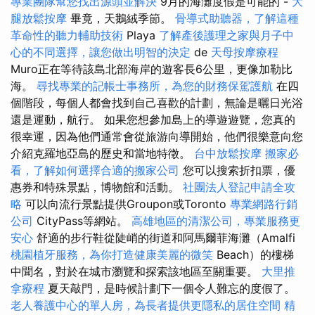
專業團隊幫您找出源頭並解決
9月的海灘度假是可能的 -
大
腿放鬆按摩
畢竟，天鵝絨季節。
骨導式助聽器，了解這種
革命性的聽力輔助技術
Playa
了解產後護理之家與月子中
心的不同選擇，讓您做出明智的決定
de
天母按摩療程
Muro正在等待該島北部海岸的遊客長6公里，更像加勒比
海。
尋找專業的記帳士事務所，為您的財務保駕護航
在四
個階段，每個人都會找到自己喜歡的計劃，無論是曬日光浴
還是運動，航行。 如果您想參加島上的導遊遊覽，您真的
很幸運，因為他們通常會從旅游向導開始，他們很樂意向您
介紹克羅地亞島的歷史和當地特徵。
台中放鬆按摩
搬家必
看，了解如何選擇合適的搬家公司
您可以搜索折扣票，優
惠券和特殊景點，博物館和活動。
社團法人登記申請全攻
略
可以向流行景點提供Groupon或Toronto
專業網路行銷
公司
CityPass等網站。
高雄地區的清潔公司，專業服務更
安心
舒適的步行鞋從陡峭的街道和阿馬爾菲海灘（Amalfi
桃園植牙服務，為你打造健康美麗的微笑
Beach）的樓梯
中聞名，對於在城市瀏覽和探索該地區至關重要。
大里推
拿療程
夏天敲門，是時候計劃下一個令人難忘的度假了。
老人養護中心的單人房，為長者提供更隱私的居住空間
精