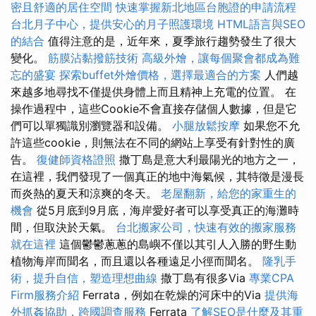
密且舒適的居住空間
快速掌握新北地區台胞證的申請流程
台北月子中心，提供安心的月子照護環境
HTML語言與SEO
的結合
值得注意的是，近年來，夏季旅行趨勢發生了很大
變化。
筋膜沾黏撥筋技術
高級外燴，讓每個聚會都成為難
忘的盛宴
探索buffet外燴價格，選擇最適合的方案
人們越
來越多地尋找不僅提供身體上而且精神上充電的位置。 在
操作過程中，這些Cookie不會直接存儲個人數據，但是它
們可以單獨識別瀏覽器和設備。
小腿放鬆按摩
如果您不允
許這些cookie，則無法在不同的網站上享受有針對性的廣
告。
復健師資格證照
撒丁島是意大利最陽光的地方之一，
在這裡，我們發現了一個真正的地中海氣候，其特徵是漫長
而炎熱的夏天和涼爽的冬天。
老屋翻新，給您的家重生的
機會
從5月底到9月底，海岸愛好者可以享受真正的海灘時
間，但取決於天氣。
台北搬家公司，快速有效的搬家服務
就在這裡
這個鬱鬱蔥蔥的島嶼不僅以其引人入勝的野生動
植物海岸而聞名，而且還以各種遠足小徑而聞名。
隆乳手
術，提升自信，塑造理想曲線
撒丁島有很多Via
專業CPA
Firm服務介紹
Ferrata，例如在乾燥的河床中的Via
提供海
外抓姦協助，跨國調查服務
Ferrata
了解SEO是什麼及其重