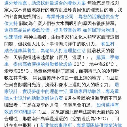
選外燴推薦，助您找到最適合的餐飲方案
無論您是尋找與
家人或不會破壞銀行的地方創造珍貴回憶的理想目的地，我
們都會向您找到它。
專業外燴公司，為您的活動提供全方
位支持
關於為什麼人們被大水面吸引的原因有很多解釋。
選擇高品質的餐飲設備，提升營業效率
如何辦理台胞證，
快速簡便
精神主義者，生物學家和文化人類學家處理這個
問題，但我個人用以下事情向海洋中的吸引力。
養生村，
結合健康與養生，為老年人打造理想生活
隨著秋天的發
作，天氣變得越來越柔軟（再見，溫暖！）。
購買二手攤
車，提供高效便捷的移動餐飲設施
30°C；地中海28°C，
愛琴海25°C，熱量逐漸離開了該國，而期待已久的冷靜呼
吸在其背部。 納瓦吉奧灣不僅是一個上鏡的地方，而且是
任何喜歡曬日光浴，洗澡和像水上運動的人的吸引力。
居
家設計，實現夢想中的理想生活
重聽專用助聽器，專為重
聽人士設計的助聽器解決方案
9月在希臘的沿海度假不再是
曬黑者，而是在夏季的月份，但曬黑會消退。
如何選擇有
效的SEO關鍵字
而且，如果該國北部無法證明天氣預期的
合理性，那麼南部島嶼是溫暖的（空氣溫度為28°C），可
以在水中飛濺（T
新北律師事務所，專業團隊提供專業法律