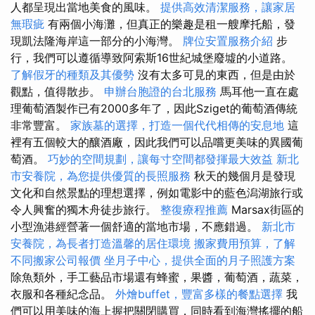
人都呈現出當地美食的風味。
提供高效清潔服務，讓家居
無瑕疵
有兩個小海灘，但真正的樂趣是租一艘摩托船，發
現凱法隆海岸這一部分的小海灣。
牌位安置服務介紹
步
行，我們可以遵循導致阿索斯16世紀城堡廢墟的小道路。
了解假牙的種類及其優勢
沒有太多可見的東西，但是由於
觀點，值得散步。
申辦台胞證的台北服務
馬耳他一直在處
理葡萄酒製作已有2000多年了，因此Sziget的葡萄酒傳統
非常豐富。
家族墓的選擇，打造一個代代相傳的安息地
這
裡有五個較大的釀酒廠，因此我們可以品嚐更美味的異國葡
萄酒。
巧妙的空間規劃，讓每寸空間都發揮最大效益
新北
市安養院，為您提供優質的長照服務
秋天的幾個月是發現
文化和自然景點的理想選擇，例如電影中的藍色潟湖旅行或
令人興奮的獨木舟徒步旅行。
整復療程推薦
Marsax街區的
小型漁港經營著一個舒適的當地市場，不應錯過。
新北市
安養院，為長者打造溫馨的居住環境
搬家費用預算，了解
不同搬家公司報價
坐月子中心，提供全面的月子照護方案
除魚類外，手工藝品市場還有蜂蜜，果醬，葡萄酒，蔬菜，
衣服和各種紀念品。
外燴buffet，豐富多樣的餐點選擇
我
們可以用美味的海上握把關閉購買，同時看到海灣搖擺的船