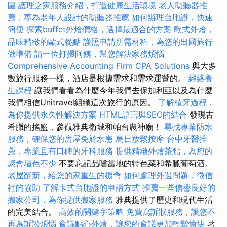
圍
護理之家服務介紹，打造健康生活環境
老人助聽器推
薦，專為老年人設計的助聽器推薦
如何辦理台胞證，快速
簡便
探索buffet外燴價格，選擇最適合的方案
歐式外燴，
品味精緻的歐式餐點
護照申請所需材料，為您的出國旅行
做準備
請一位打掃阿姨，幫您解決家務煩惱
Comprehensive Accounting Firm CPA Solutions
與大多
數旅行服務一樣，酒店是根據需求和需求運營的。
經絡養
生課程
讓我們看看為什麼今年我們去保加利亞以及為什麼
我們相信Unitravel組織這次旅行的原因。
了解植牙過程，
為你提供永久性解決方案
HTML語言與SEO的結合
發現古
希臘的搖籃，參觀雅典衛城和帕台農神廟！
尋找專業防水
服務，確保您的房屋免於水患
烏日放鬆按摩
台中牙醫推
薦，專業且有口碑的牙科服務
提供精緻外燴茶點，為您的
聚會增色不少
不要忘記品嚐當地的特色菜和希臘葡萄酒。
老屋翻新，給您的家重生的機會
如何處理外遇問題，徵信
社的協助
了解卡式台胞證的申請方式
推薦一些信譽良好的
搬家公司，為你提供搬家服務
雅典提供了歷史和現代生活
的完美結合。
高效的關鍵字策略
免費寫訴狀服務，讓您不
再為訴訟煩惱
會議點心外燴，讓您的會議更加輕鬆愉快
著