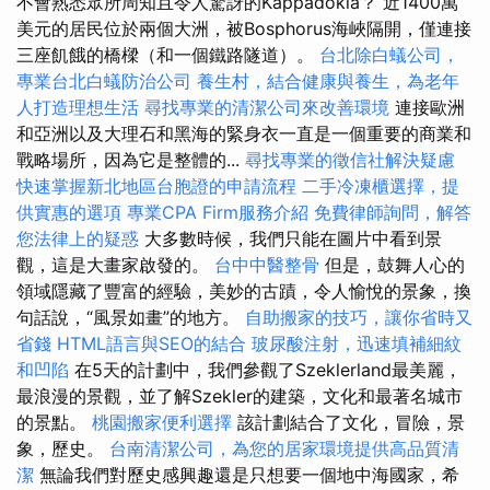
不會熟悉眾所周知且令人驚訝的Kappadokia？ 近1400萬
美元的居民位於兩個大洲，被Bosphorus海峽隔開，僅連接
三座飢餓的橋樑（和一個鐵路隧道）。
台北除白蟻公司，
專業台北白蟻防治公司
養生村，結合健康與養生，為老年
人打造理想生活
尋找專業的清潔公司來改善環境
連接歐洲
和亞洲以及大理石和黑海的緊身衣一直是一個重要的商業和
戰略場所，因為它是整體的...
尋找專業的徵信社解決疑慮
快速掌握新北地區台胞證的申請流程
二手冷凍櫃選擇，提
供實惠的選項
專業CPA Firm服務介紹
免費律師詢問，解答
您法律上的疑惑
大多數時候，我們只能在圖片中看到景
觀，這是大畫家啟發的。
台中中醫整骨
但是，鼓舞人心的
領域隱藏了豐富的經驗，美妙的古蹟，令人愉悅的景象，換
句話說，“風景如畫”的地方。
自助搬家的技巧，讓你省時又
省錢
HTML語言與SEO的結合
玻尿酸注射，迅速填補細紋
和凹陷
在5天的計劃中，我們參觀了Szeklerland最美麗，
最浪漫的景觀，並了解Szekler的建築，文化和最著名城市
的景點。
桃園搬家便利選擇
該計劃結合了文化，冒險，景
象，歷史。
台南清潔公司，為您的居家環境提供高品質清
潔
無論我們對歷史感興趣還是只想要一個地中海國家，希