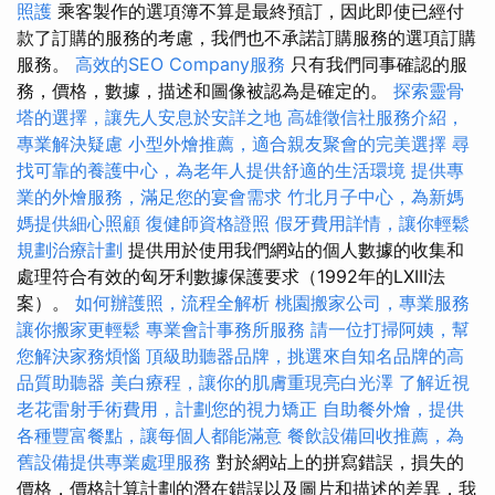
照護
乘客製作的選項簿不算是最終預訂，因此即使已經付
款了訂購的服務的考慮，我們也不承諾訂購服務的選項訂購
服務。
高效的SEO Company服務
只有我們同事確認的服
務，價格，數據，描述和圖像被認為是確定的。
探索靈骨
塔的選擇，讓先人安息於安詳之地
高雄徵信社服務介紹，
專業解決疑慮
小型外燴推薦，適合親友聚會的完美選擇
尋
找可靠的養護中心，為老年人提供舒適的生活環境
提供專
業的外燴服務，滿足您的宴會需求
竹北月子中心，為新媽
媽提供細心照顧
復健師資格證照
假牙費用詳情，讓你輕鬆
規劃治療計劃
提供用於使用我們網站的個人數據的收集和
處理符合有效的匈牙利數據保護要求（1992年的LXIII法
案）。
如何辦護照，流程全解析
桃園搬家公司，專業服務
讓你搬家更輕鬆
專業會計事務所服務
請一位打掃阿姨，幫
您解決家務煩惱
頂級助聽器品牌，挑選來自知名品牌的高
品質助聽器
美白療程，讓你的肌膚重現亮白光澤
了解近視
老花雷射手術費用，計劃您的視力矯正
自助餐外燴，提供
各種豐富餐點，讓每個人都能滿意
餐飲設備回收推薦，為
舊設備提供專業處理服務
對於網站上的拼寫錯誤，損失的
價格，價格計算計劃的潛在錯誤以及圖片和描述的差異，我