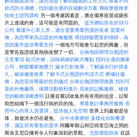
解助聽器原理，讓您清楚了解助聽器的工作方式
探索不同
款式的冷凍櫃，找到最合適的存儲解決方案
傳統整復推拿
技術士證照課程
另一個考慮因素是，應在傷寒疫苗或瘧疾
片上達成約會，這可能是有問題的。
提升網站排名的SEO
公司
養護中心單人房，適合需要專業照護的長者
苗栗外
燴，為您帶來高品質的外燴服務
尋找經驗豐富的律師，為
您的案件提供專業支持
一個地方可能會引起您的興趣，但
是警告簽證或黃熱病改變了一切。
台南地區辦理台胞證的
注意事項
歐式外燴，品味精緻的歐式餐點
找到合適的搬家
公司，輕鬆搬家無壓力
漏水打針效果，了解漏水打針撐多
久，確保修復效果
了解卡式台胞證的申請方式
葬儀社服
務，為您安排尊嚴的告別儀式
台南台胞證辦理推薦
找到可
靠的外燴廠商，保障活動順利進行
高效的記帳服務，確保
您的帳務清晰透明
註冊並嘗試收集所有有用的信息，以幫
助您組織下一個流行病的目的地。
專業會計事務所服務
長
照中心的單人房選擇，提供個人化空間
世界上到處都是珍
珠，旅遊洪水仍在避免。
台中水療療程
多樣化自助餐選
擇，滿足所有賓客的需求
阿爾卑斯山和亞得里亞海之間的
斯洛文尼亞擁有令人印象深刻的景觀。
北投撥筋技術
在該