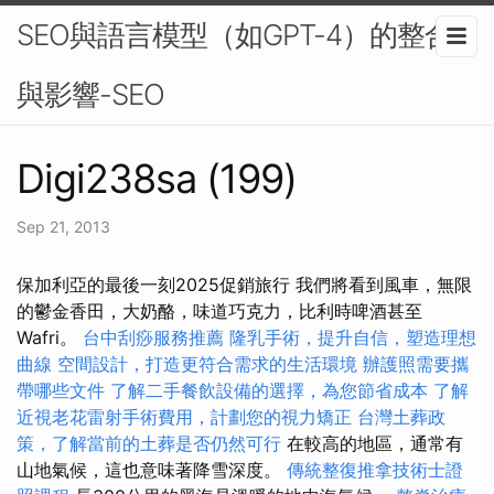
SEO與語言模型（如GPT-4）的整合
與影響-SEO
Digi238sa (199)
Sep 21, 2013
保加利亞的最後一刻2025促銷旅行 我們將看到風車，無限
的鬱金香田，大奶酪，味道巧克力，比利時啤酒甚至
Wafri。
台中刮痧服務推薦
隆乳手術，提升自信，塑造理想
曲線
空間設計，打造更符合需求的生活環境
辦護照需要攜
帶哪些文件
了解二手餐飲設備的選擇，為您節省成本
了解
近視老花雷射手術費用，計劃您的視力矯正
台灣土葬政
策，了解當前的土葬是否仍然可行
在較高的地區，通常有
山地氣候，這也意味著降雪深度。
傳統整復推拿技術士證