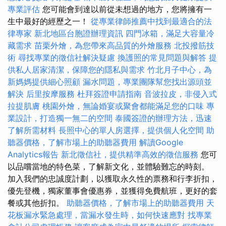
專業評估
您可能會到達以前從未想過的地方，您將擁有一
生中最好的經歷之一！
從專業律師推薦中找到最適合的法
律專家
新北地區台胞證辦理資訊
四門冰箱，滿足大容量冷
藏需求
苗栗外燴，為您帶來高品質的外燴服務
北投撥筋技
術
尋找專業的徵信社解決疑慮
換護照的常見問題與解答
提
供私人居家清潔，保障您的隱私與需求
竹北月子中心，為
新媽媽提供細心照顧
漏水問題，專業團隊幫您找出源頭並
解決
后里按摩服務
杜拜簽證申請指南
音波拉皮，非侵入式
拉提肌膚
桃園外燴，無論婚宴或聚會都能滿足您的口味
專
業設計，打造獨一無二的空間
泰國簽證的辦理方法，迅速
了解所需材料
長照中心的單人房選擇，提供個人化空間
助
聽器價格，了解市場上的助聽器費用
解讀Google
Analytics報告
新北徵信社，提供精準高效的徵信服務
您可
以品嚐當地的特色菜，了解新文化，並體驗難忘的時刻。
加入我們的忠誠度計劃，以獲取永久性的票務和行李折扣，
優先登機，獨家董事會優惠券，並獲得免費航班，更好的套
餐或其他折扣。
助聽器價格，了解市場上的助聽器費用
天
花板漏水緊急處理，當漏水發生時，如何快速應對
找專業