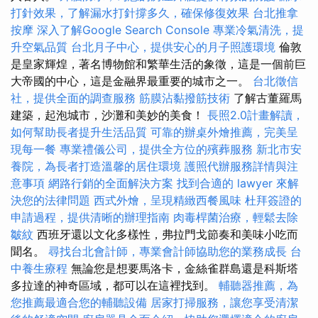
打針效果，了解漏水打針撐多久，確保修復效果
台北推拿
按摩
深入了解Google Search Console
專業冷氣清洗，提
升空氣品質
台北月子中心，提供安心的月子照護環境
倫敦
是皇家輝煌，著名博物館和繁華生活的象徵，這是一個前巨
大帝國的中心，這是金融界最重要的城市之一。
台北徵信
社，提供全面的調查服務
筋膜沾黏撥筋技術
了解古董羅馬
建築，起泡城市，沙灘和美妙的美食！
長照2.0計畫解讀，
如何幫助長者提升生活品質
可靠的辦桌外燴推薦，完美呈
現每一餐
專業禮儀公司，提供全方位的殯葬服務
新北市安
養院，為長者打造溫馨的居住環境
護照代辦服務詳情與注
意事項
網路行銷的全面解決方案
找到合適的 lawyer 來解
決您的法律問題
西式外燴，呈現精緻西餐風味
杜拜簽證的
申請過程，提供清晰的辦理指南
肉毒桿菌治療，輕鬆去除
皺紋
西班牙還以文化多樣性，弗拉門戈節奏和美味小吃而
聞名。
尋找台北會計師，專業會計師協助您的業務成長
台
中養生療程
無論您是想要馬洛卡，金絲雀群島還是科斯塔
多拉達的神奇區域，都可以在這裡找到。
輔聽器推薦，為
您推薦最適合您的輔聽設備
居家打掃服務，讓您享受清潔