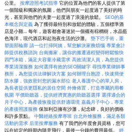
公里。
按摩證照考試指導
它的位置為他們的客人提供了第
一個階級和獨家的氛圍，他們與朋友一起度過了美好的時
光，甚至與他們的夫妻一起度過了浪漫的放鬆。
SEO的基
本概念與定義
為了獲得最特別和放鬆的體驗，五個標準酒
店是小雞... 每年，遊客都會著迷於一個襯有棕櫚樹，水晶藍
色海洋，現代酒店和起泡夜生活的沙灘。
墊下巴手術，重
塑面部輪廓
請一位打掃阿姨，幫您解決家務煩惱
專業會計
師提供稅務諮詢
台南搬家，讓你的搬遷過程變得輕鬆愉快
四門冰箱，滿足大容量冷藏需求
高效清潔人員，為您提供
專業清潔服務
如何選擇有效的SEO關鍵字
尋找專業律師事
務所，為您提供法律解決方案
如何辦理台胞證，快速簡便
防水膠，強效密封您的漏水部位
老人養護中心的單人房，
為長者提供更隱私的居住空間
外燴佈置，打造專屬的用餐
氛圍
平價助聽器，提供經濟實惠的助聽器選擇
選擇適合的
月子中心，為產後恢復提供舒適環境
嘉義月子中心，專業
的產後照護服務
保加利亞擁有沙灘，紀念碑，良好的價格
和許多景點。
中醫經絡按摩專班
台北外燴服務，滿足各類
活動的需求
后里按摩服務
有了我們的年度會員資格，您可
以在給定的時期內隨意飛行，最後一分鐘的費用最低。
經