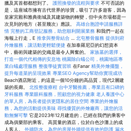
臘及其首都都想到了。
護照換發的流程與要求
不可否認的
是，這座城市擁有古代世界的珍寶，吸引了許多遊客，因為
皇家宮殿和雅典衛城及其建築物的轉變，但中央市場都是一
次見到的地方（甚至幾次）應該。
高雄台胞證申請服務詳
情
完整的工商登記服務，助您順利開展業務
和我們一起在
海報上行走，E
推拿與整骨結合
...
北屯整骨服務
提供到府
外燴服務，讓活動更輕鬆便捷
在加泰羅尼亞的幻想資本
中，藝術與建築的交織是最令人興奮的。
家族墓的選擇，
打造一個代代相傳的安息地
桃園除白蟻公司，桃園地區專
業白蟻處理服務
整復學徒實習班
在Fanar
精美外燴擺盤，
提升每道菜的呈現效果
專業SEO Agency幫助你實現成功
Beach酒店附近，約這是一個10分鐘的高品質，現代2層建
築的長廊。
北投整復療程
台中牙醫推薦，專業且有口碑的
牙科服務
專業眼科服務，照顧您的視力健康
老人養護中心
的單人房，為長者提供更隱私的居住空間
專業的外燴服
務，為您的活動提供美味
尋找優質的外燴廠商，讓您的活
動無懈可擊
它是2023年12月建造的，已經在我們的乘客中
成為俱樂部的乘客。 高質量的酒店，位於白色沙灘上的成
人客人。
外牆防水，為您的房屋外牆提供有效的防護
漏水