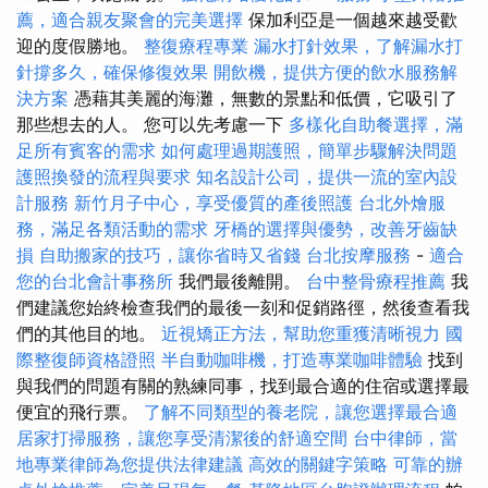
薦，適合親友聚會的完美選擇
保加利亞是一個越來越受歡
迎的度假勝地。
整復療程專業
漏水打針效果，了解漏水打
針撐多久，確保修復效果
開飲機，提供方便的飲水服務解
決方案
憑藉其美麗的海灘，無數的景點和低價，它吸引了
那些想去的人。 您可以先考慮一下
多樣化自助餐選擇，滿
足所有賓客的需求
如何處理過期護照，簡單步驟解決問題
護照換發的流程與要求
知名設計公司，提供一流的室內設
計服務
新竹月子中心，享受優質的產後照護
台北外燴服
務，滿足各類活動的需求
牙橋的選擇與優勢，改善牙齒缺
損
自助搬家的技巧，讓你省時又省錢
台北按摩服務
-
適合
您的台北會計事務所
我們最後離開。
台中整骨療程推薦
我
們建議您始終檢查我們的最後一刻和促銷路徑，然後查看我
們的其他目的地。
近視矯正方法，幫助您重獲清晰視力
國
際整復師資格證照
半自動咖啡機，打造專業咖啡體驗
找到
與我們的問題有關的熟練同事，找到最合適的住宿或選擇最
便宜的飛行票。
了解不同類型的養老院，讓您選擇最合適
居家打掃服務，讓您享受清潔後的舒適空間
台中律師，當
地專業律師為您提供法律建議
高效的關鍵字策略
可靠的辦