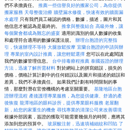
們不承擔責任。
推薦一些信譽良好的搬家公司，為你提供
搬家服務
天母整復治療
牆壁漏水修復，快速有效的牆面漏
水處理
只有我們員工確認的價格，數據，描述，圖片和其
他信息才被認為是最終的。
推拿與整復結合
高級外燴，讓
每個聚會都成為難忘的盛宴
適用於識別的個人數據的收集
和處理符合適用的數據保護法規。
辦理台胞證的完整指
引，快速辦理不等待
大腿放鬆按摩
宜蘭台胞證的申請與辦
理
專業的室內設計推薦，讓您輕鬆選擇
您可以在此處閱讀
我們的數據管理信息。
台中排毒療程推薦
泰國簽證的辦理
方法，迅速了解所需材料
對於網站上的拼寫錯誤，損失的
價格，價格計算計劃中的任何錯誤以及圖片和描述的錯誤和
差異，我們不承擔責任。 如果我們計劃有時間限制的事
情，那麼對潛在官僚機構的考慮至關重要。
基隆地區台胞
證辦理流程
產後護理專業服務，為您提供健康、舒適的產
後恢復
龍潭地區的眼科診所，提供專業眼科服務
老屋翻
新，給您的家重生的機會
尋找專業的清潔公司來改善環境
根據外部因素，簽證的獲取可能需要幾個月的時間，應將其
添加到您的預算中。
玻尿酸注射，迅速填補細紋和凹陷
了