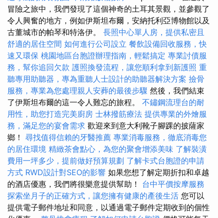
冒險之旅中，我們發現了這個神奇的土耳其景觀，並參觀了
令人興奮的地方，例如伊斯坦布爾，安納托利亞博物館以及
古董城市的帕琴和特洛伊。
長照中心單人房，提供私密且
舒適的居住空間
如何進行公司設立
餐飲設備回收服務，快
速又環保
桃園地區台胞證辦理指南，輕鬆搞定
專業討債服
務，幫你追回欠款
護照換發流程，讓您順利拿到新護照
重
聽專用助聽器，專為重聽人士設計的助聽器解決方案
撿骨
服務，專業為您處理親人安葬的最後步驟
然後，我們結束
了伊斯坦布爾的這一令人難忘的旅程。
不鏽鋼流理台的耐
用性，助您打造完美廚房
士林撥筋療法
提供專業的外燴服
務，滿足您的宴會需求
歡迎來到意大利靴子腳踝的披薩家
鄉！
尋找值得信賴的牙醫推薦
專業消毒服務，徹底消毒您
的居住環境
精緻茶會點心，為您的聚會增添美味
了解裝潢
費用一坪多少，提前做好預算規劃
了解卡式台胞證的申請
方式
RWD設計對SEO的影響
如果您想了解定期折扣和卓越
的酒店優惠，我們將很樂意提供幫助！
台中平價按摩服務
探索坐月子的正確方式，讓您擁有健康的產後生活
您可以
提供電子郵件地址和同意，以通過電子郵件定期收到的個性