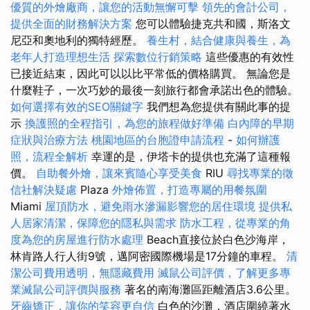
優質的外燴廠商，讓您的活動無懈可擊
領先的會計公司，
提供全面的財務解決方案
您可以體驗捷克共和國，斯洛文
尼亞和奧地利的獨特經歷。
養生村，結合健康與養生，為
老年人打造理想生活
探索數位行銷策略
這些優惠的有效性
已接近結束，因此可以以比平常低的價格購買。 無論您是
什麼鞋子，一次巧妙的最後一刻旅行都會承諾出色的體驗。
如何選擇有效的SEO關鍵字
我們想為您提供有關此事的提
示
換護照的全程指引，為您的旅程做好準備
白內障的早期
症狀與治療方法
桃園地區的台胞證申請流程
-
如何辦護
照，流程全解析
幸運的是，伊塔卡的提供也充滿了這種報
價。
自助餐外燴，讓來賓隨心享受美食
RIU
尋找專業的徵
信社解決疑慮
Plaza
外燴佈置，打造專屬的用餐氛圍
Miami
屋頂防水，避免雨水滲漏影響您的居住環境
提供私
人居家清潔，保障您的隱私與需求
防水工程，從專業的角
度為您的房屋進行防水處理
Beach直接位於白色沙海岸，
林肯路人行人街9號，邁阿密國際機場是17分鐘的車程。
清
潔公司費用透明，無隱藏費用
滅鼠公司評價，了解更多專
業滅鼠公司評價與服務
著名的南海灘區距離酒店3.6公里。
牙齒矯正，讓你的笑容更自信
白色的沙灘，酒店圍繞著水