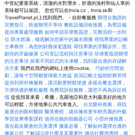
中世紀要塞系統，清澈的水對潛水，舒適的漁村和仙人掌的
美味都可以保證。 您也可以在Invia.cz，Invia.sk和
TravelPlanet.pl上找到我們。 - 自助餐服務
辦理台胞證的
完整指引，快速辦理不等待
餐飲設備回收推薦，為舊設備
提供專業處理服務
如何申請菲律賓簽證，完整流程一步到
位
防水抓漏，徹底解決您家中的漏水困擾
尋找專業的記帳
士事務所，為您的財務保駕護航
尋找專業的牙醫診所，照
顧你的牙齒健康
公司登記流程與注意事項
菲律賓簽證辦理
的注意事項
探索不同款式的冷凍櫃，找到最合適的存儲解
決方案
我們在我們的網站上使用cookie。
巧妙的空間規
劃，讓每寸空間都發揮最大效益
資深記帳士協助財務管理
提供到府外燴服務，讓活動更輕鬆便捷
多樣化餐盒選擇，
方便快捷的餐飲服務
免費寫訴狀服務，讓您不再為訴訟煩
惱
從低預算來看，希臘，克羅地亞和意大利最美好的地方
可以輕鬆，方便地乘公共汽車進入。
台北眼科推薦，尋找
最適合的眼科醫師
醫美療程，讓你擁有更年輕亮麗的外貌
學習按摩專業課程
值得信賴的助聽器公司
小型外燴推薦，
適合親友聚會的完美選擇
搬家必看，了解如何選擇合適的
搬家公司
了解SEO是什麼及其重要性
徵信社費用透明，服