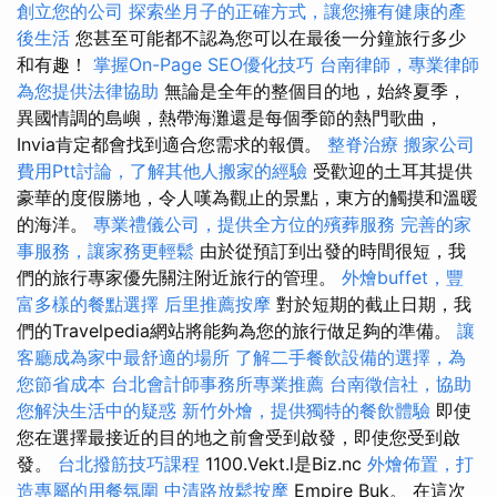
創立您的公司
探索坐月子的正確方式，讓您擁有健康的產
後生活
您甚至可能都不認為您可以在最後一分鐘旅行多少
和有趣！
掌握On-Page SEO優化技巧
台南律師，專業律師
為您提供法律協助
無論是全年的整個目的地，始終夏季，
異國情調的島嶼，熱帶海灘還是每個季節的熱門歌曲，
Invia肯定都會找到適合您需求的報價。
整脊治療
搬家公司
費用Ptt討論，了解其他人搬家的經驗
受歡迎的土耳其提供
豪華的度假勝地，令人嘆為觀止的景點，東方的觸摸和溫暖
的海洋。
專業禮儀公司，提供全方位的殯葬服務
完善的家
事服務，讓家務更輕鬆
由於從預訂到出發的時間很短，我
們的旅行專家優先關注附近旅行的管理。
外燴buffet，豐
富多樣的餐點選擇
后里推薦按摩
對於短期的截止日期，我
們的Travelpedia網站將能夠為您的旅行做足夠的準備。
讓
客廳成為家中最舒適的場所
了解二手餐飲設備的選擇，為
您節省成本
台北會計師事務所專業推薦
台南徵信社，協助
您解決生活中的疑惑
新竹外燴，提供獨特的餐飲體驗
即使
您在選擇最接近的目的地之前會受到啟發，即使您受到啟
發。
台北撥筋技巧課程
1100.Vekt.l是Biz.nc
外燴佈置，打
造專屬的用餐氛圍
中清路放鬆按摩
Empire Buk。 在這次