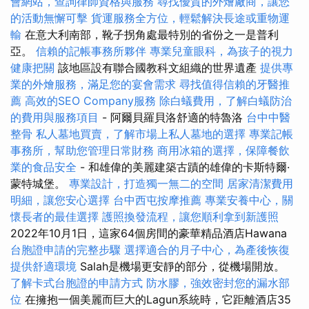
會網站，查詢律師資格與服務
尋找優質的外燴廠商，讓您
的活動無懈可擊
貨運服務全方位，輕鬆解決長途或重物運
輸
在意大利南部，靴子拐角處最特別的省份之一是普利
亞。
信賴的記帳事務所夥伴
專業兒童眼科，為孩子的視力
健康把關
該地區設有聯合國教科文組織的世界遺產
提供專
業的外燴服務，滿足您的宴會需求
尋找值得信賴的牙醫推
薦
高效的SEO Company服務
除白蟻費用，了解白蟻防治
的費用與服務項目
- 阿爾貝羅貝洛舒適的特魯洛
台中中醫
整骨
私人墓地買賣，了解市場上私人墓地的選擇
專業記帳
事務所，幫助您管理日常財務
商用冰箱的選擇，保障餐飲
業的食品安全
- 和雄偉的美麗建築古蹟的雄偉的卡斯特爾·
蒙特城堡。
專業設計，打造獨一無二的空間
居家清潔費用
明細，讓您安心選擇
台中西屯按摩推薦
專業安養中心，關
懷長者的最佳選擇
護照換發流程，讓您順利拿到新護照
2022年10月1日，這家64個房間的豪華精品酒店Hawana
台胞證申請的完整步驟
選擇適合的月子中心，為產後恢復
提供舒適環境
Salah是機場更安靜的部分，從機場開放。
了解卡式台胞證的申請方式
防水膠，強效密封您的漏水部
位
在擁抱一個美麗而巨大的Lagun系統時，它距離酒店35