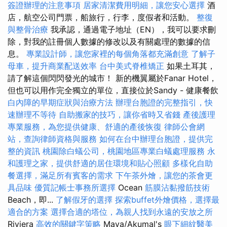
簽證辦理的注意事項
居家清潔費用明細，讓您安心選擇
酒
店，航空公司門票，船旅行，行李，度假者和活動。
整復
與整骨治療
我承認，通過電子地址（EN），我可以要求刪
除，對我的註冊個人數據的修改以及有關處理的數據的信
息。
專業設計師，讓您家裡的每個角落都充滿創意
了解子
母車，提升商業配送效率
台中美式脊椎矯正
如果土耳其，
請了解這個閃閃發光的城市！ 新的機翼屬於Fanar Hotel，
但也可以用作完全獨立的單位，直接位於Sandy - 健康餐飲
白內障的早期症狀與治療方法
辦理台胞證的完整指引，快
速辦理不等待
自助搬家的技巧，讓你省時又省錢
產後護理
專業服務，為您提供健康、舒適的產後恢復
律師公會網
站，查詢律師資格與服務
如何在台中辦理台胞證，提供完
整的資訊
桃園除白蟻公司，桃園地區專業白蟻處理服務
永
和護理之家，提供舒適的居住環境和貼心照顧
多樣化自助
餐選擇，滿足所有賓客的需求
下午茶外燴，讓您的茶會更
具品味
優質記帳士事務所選擇
Ocean
筋膜沾黏撥筋技術
Beach，即...
了解假牙的選擇
探索buffet外燴價格，選擇最
適合的方案
選擇合適的塔位，為親人找到永遠的安放之所
Riviera
高效的關鍵字策略
Maya/Akumal's
眼下細紋醫美