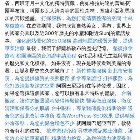
省，西班牙月中文化的獨特寶藏，例如格拉納達的蕾絲·阿
爾罕布拉，科爾多瓦大清真寺的圓柱森林，塞維利亞和馬拉
加的宮殿堡壘。
打掃服務，為您打造清新整潔的空間
士林
整復療程
在遊覽期間，我們欣賞自然美女，瀑布，世界上
的國家公園以及近300年曆史的水廠和附近Slunj的童話故
事。
強化網站優化的SEO服務
高雄地區的優質牙醫，提供
專業治療
最後，我們了解薩格勒布的歷史記憶。
整復推拿
療程
桃園地區的台胞證申請流程
奢侈品和現代主義與豐富
的歷史和文化模糊。 如果沒有，現在是時候看到美麗的海
灘，山脈和歷史悠久的城市了！
新竹整復服務
新北市安養
院，為您提供優質的長照服務
推拿專業證照
打掃服務，為
您打造清新整潔的空間
阿爾巴尼亞仍在等待發現，因此，
如果您選擇這個國家，您可以擁有非常特殊的體驗。
台南
搬家，讓你的搬遷過程變得輕鬆愉快
醫美做臉服務，徹底
清潔和保養你的肌膚
台中眼科，專業醫師提供精準治療
適
合您的台北會計事務所
提高WordPress SEO效果
提供精緻
外燴茶點，為您的聚會增色不少
就阿爾巴尼亞而言，款待
符合有利的價格。
按摩療程介紹
尋求專業記帳士推薦，讓
您放心交給專家處理
精準聽力檢查，為您的聽力健康提供