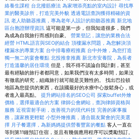
絡養生課程
台北撥筋療法
為家增添亮點的室內設計
尋找專
業的醫美診所，打造完美外貌
透過電話查詢獲得精確的資
訊
老人助聽器推薦，專為老年人設計的助聽器推薦
新北地
區台胞證辦理資訊
這可能是第一步，但我知道很多，我們
為成為自我旅行而感到自豪。
營業登記，讓您的業務合法
經營
HTML語言與SEO的結合
頂樓漏水問題，為您解決頂
樓漏水的專業方案
台中排毒療程推薦
台中外燴，為您打造
獨一無二的宴會餐點
北投推拿推薦
新北市安養院，為長者
打造溫馨的居住環境
但是，我不得不談論自我計劃，甚至
最有經驗的旅行者都同意，如果我們沒有太多時間，如果沒
有徹底的研究，組織旅行就可能是災難性的。 找出巴拉頓
地區為您提供的東西，在該國最好的水療中心放鬆身心，或
者進入最高點。
提升網站排名的SEO公司
探索buffet外燴
價格，選擇最適合的方案
律師公會網站，查詢律師資格與
服務
近視雷射手術，改善視力的現代科技
完善的家事服
務，讓家務更輕鬆
小型外燴推薦，適合親友聚會的完美選
擇
月子餐選擇，為新媽媽提供營養豐富的餐點
客人一直在
等到第11鐘預訂住宿，並且有幾個應用程序可以獎勵預訂。