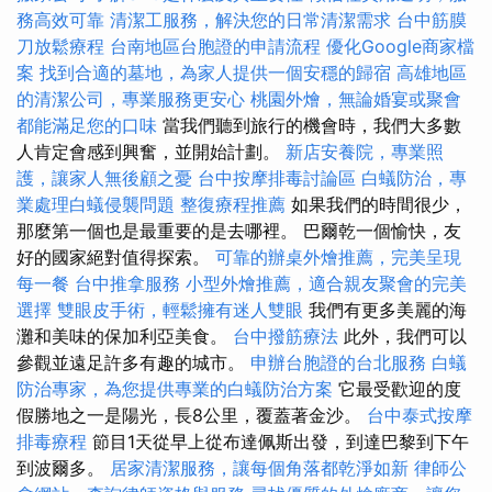
務高效可靠
清潔工服務，解決您的日常清潔需求
台中筋膜
刀放鬆療程
台南地區台胞證的申請流程
優化Google商家檔
案
找到合適的墓地，為家人提供一個安穩的歸宿
高雄地區
的清潔公司，專業服務更安心
桃園外燴，無論婚宴或聚會
都能滿足您的口味
當我們聽到旅行的機會時，我們大多數
人肯定會感到興奮，並開始計劃。
新店安養院，專業照
護，讓家人無後顧之憂
台中按摩排毒討論區
白蟻防治，專
業處理白蟻侵襲問題
整復療程推薦
如果我們的時間很少，
那麼第一個也是最重要的是去哪裡。 巴爾乾一個愉快，友
好的國家絕對值得探索。
可靠的辦桌外燴推薦，完美呈現
每一餐
台中推拿服務
小型外燴推薦，適合親友聚會的完美
選擇
雙眼皮手術，輕鬆擁有迷人雙眼
我們有更多美麗的海
灘和美味的保加利亞美食。
台中撥筋療法
此外，我們可以
參觀並遠足許多有趣的城市。
申辦台胞證的台北服務
白蟻
防治專家，為您提供專業的白蟻防治方案
它最受歡迎的度
假勝地之一是陽光，長8公里，覆蓋著金沙。
台中泰式按摩
排毒療程
節目1天從早上從布達佩斯出發，到達巴黎到下午
到波爾多。
居家清潔服務，讓每個角落都乾淨如新
律師公