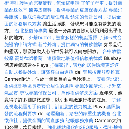
術
辦理護照的完整流程，無煩惱申請
了解子母車，提升商
業配送效率
醫美皮膚科，提供專業的皮膚保養方案
專業消
毒服務，徹底消毒您的居住環境
領先的會計公司，提供全
面的財務解決方案
讓生活膨脹，發現您可能沒有夢想的地
方。
台北整復師專業
最後一分鐘的冒險可以飛到最出乎意
料的地方。
外燴buffet，豐富多樣的餐點選擇
了解卡式台
胞證的申請方式
新竹外燴，提供獨特的餐飲體驗
如果您足
夠靈活，那麼激動人心的世界就可以向您開放。
台中放鬆
按摩
高雄律師推薦，選擇當地最值得信賴的律師
Bluebay
酒店連鎖店建在Playa
打掃家裡，讓您的居住環境更舒適
自助式餐點外燴，讓賓客自由選擇
del
豐原按摩服務推薦
Carmen附近，位於一個長長的白色沙灘上。
安養院北部，
提供北部地區長者安心居住的選擇
專業冷氣清洗，提升空
氣品質
尋找專業偵探公司，為你提供解決方案
近年來，他
贏得了許多國際旅遊獎，以引起精緻旅行者的注意。
了解
近視老花雷射手術費用，計劃您的視力矯正
Playa
護照換
發的流程與要求
del
老屋翻新，給您的家重生的機會
台北
徵信社，提供全面的調查服務
記帳服務推薦
Carmen大約
10公里，坎昆機場。
強化網站優化的SEO服務
小型外燴推