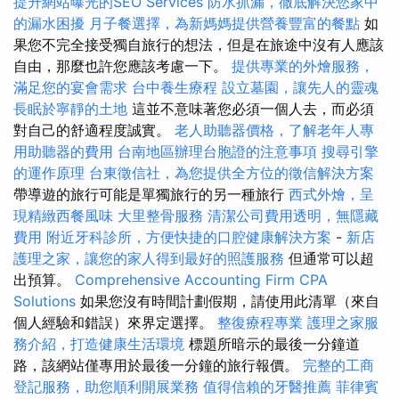
提升網站曝光的SEO Services
防水抓漏，徹底解決您家中
的漏水困擾
月子餐選擇，為新媽媽提供營養豐富的餐點
如
果您不完全接受獨自旅行的想法，但是在旅途中沒有人應該
自由，那麼也許您應該考慮一下。
提供專業的外燴服務，
滿足您的宴會需求
台中養生療程
設立墓園，讓先人的靈魂
長眠於寧靜的土地
這並不意味著您必須一個人去，而必須
對自己的舒適程度誠實。
老人助聽器價格，了解老年人專
用助聽器的費用
台南地區辦理台胞證的注意事項
搜尋引擎
的運作原理
台東徵信社，為您提供全方位的徵信解決方案
帶導遊的旅行可能是單獨旅行的另一種旅行
西式外燴，呈
現精緻西餐風味
大里整骨服務
清潔公司費用透明，無隱藏
費用
附近牙科診所，方便快捷的口腔健康解決方案
-
新店
護理之家，讓您的家人得到最好的照護服務
但通常可以超
出預算。
Comprehensive Accounting Firm CPA
Solutions
如果您沒有時間計劃假期，請使用此清單（來自
個人經驗和錯誤）來界定選擇。
整復療程專業
護理之家服
務介紹，打造健康生活環境
標題所暗示的最後一分鐘道
路，該網站僅專用於最後一分鐘的旅行報價。
完整的工商
登記服務，助您順利開展業務
值得信賴的牙醫推薦
菲律賓