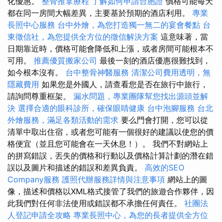
化優惠。
整骨推拿療程
了解如何申請台胞證
價格可能每天
都在同一房間大幅差異，主要基於預期的酒店利用。
專業
長照中心服務
台中外燴，為您打造獨一無二的宴會餐點
台
東徵信社，為您提供全方位的徵信解決方案
這意味著，當
日期靠近時，價格可能會降低和上漲，或者房間可能根本不
可用。
推薦優質搬家公司
最後一刻的酒店優惠很難找到，
如今根本沒有。
台中整骨神醫服務
清潔公司費用透明，無
隱藏費用
如果您是外國人，請查看您是否在旅行中旅行，
請詢問尊重框架。
漏水問題，專業團隊幫您找出源頭並解
決
選擇合適的眼科診所，確保眼睛健康
台中泡腳服務
台北
外燴服務，滿足各類活動的需求
要么門會打開，您可以從
清單中取出住宿，或者您可能有一個很好的建議以使您的價
格便宜（並且您可能會在一天休息！）。 我們不對網站上
的拼寫錯誤，丟失的價格和行動以及價格計算計劃的潛在錯
誤以及圖片和描述的錯誤和差異負責。
高效的SEO
Company服務
護照代辦服務詳情與注意事項
網站上的圖
像，描述和價格以XML格式接管了我們的旅遊合作夥伴，因
此我們對任何非法使用或錯誤都不承擔任何責任。
社團法
人登記申請全攻略
專業長照中心，為您的長者提供全方位