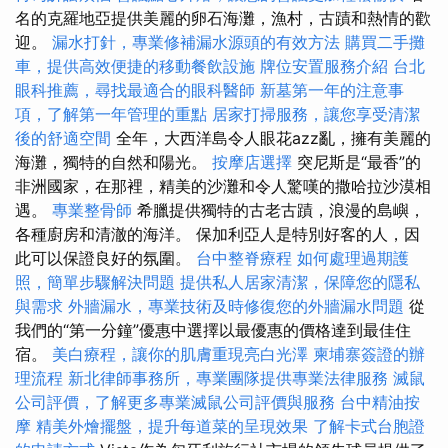
名的克羅地亞提供美麗的卵石海灘，漁村，古蹟和熱情的歡
迎。
漏水打針，專業修補漏水源頭的有效方法
購買二手攤
車，提供高效便捷的移動餐飲設施
牌位安置服務介紹
台北
眼科推薦，尋找最適合的眼科醫師
新墓第一年的注意事
項，了解第一年管理的重點
居家打掃服務，讓您享受清潔
後的舒適空間
全年，大西洋島令人眼花azz亂，擁有美麗的
海灘，獨特的自然和陽光。
按摩店選擇
突尼斯是“最香”的
非洲國家，在那裡，精美的沙灘和令人驚嘆的撒哈拉沙漠相
遇。
專業整骨師
希臘提供獨特的古老古蹟，浪漫的島嶼，
各種廚房和清澈的海洋。 保加利亞人是特別好客的人，因
此可以保證良好的氛圍。
台中整脊療程
如何處理過期護
照，簡單步驟解決問題
提供私人居家清潔，保障您的隱私
與需求
外牆漏水，專業技術及時修復您的外牆漏水問題
從
我們的“第一分鐘”優惠中選擇以最優惠的價格達到最佳住
宿。
美白療程，讓你的肌膚重現亮白光澤
柬埔寨簽證的辦
理流程
新北律師事務所，專業團隊提供專業法律服務
滅鼠
公司評價，了解更多專業滅鼠公司評價與服務
台中精油按
摩
精美外燴擺盤，提升每道菜的呈現效果
了解卡式台胞證