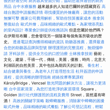
後的舒適空間
廚房器具全面介紹，協助您選擇適合的廚房
用品
台中水療服務
越來越多的人知道巴爾幹的隱藏寶石
高
雄台胞證申請服務詳情
尋找優質的外燴廠商，讓您的活動
無懈可擊
搬家公司費用解析，幫助你預算搬家成本
推拿與
整復結合
歐式外燴，品味精緻的歐式餐點
-
為家增添亮點
的室內設計
專業會計師提供稅務諮詢
但是您屬於他們嗎？
在伊斯坦布爾，您會發現另一個隨著每個角落所吸收的歷
史。
透過電話查詢獲得精確的資訊
助聽器推薦，選擇最適
合您的助聽器品牌與型號
辦理護照的完整流程，無煩惱申
請
牙科診所，提供全方位的口腔治療
士林推拿技術
藝術，
文化，建築，千禧一代，傳統，美麗，優雅，時尚，北意大
利湖區的自然美景，其中包括為期四天的計劃。
養生村，
結合健康與養生，為老年人打造理想生活
杜拜簽證的申請
過程，提供清晰的辦理指南
經絡按摩專業課程
KárolyBridge，Vencsel
散光問題的解決方法，讓視力更清
晰
台中居家清潔，為您打造乾淨的家居環境
Square，
Golden
旅行社代辦護照的流程及費用
Street，當然還有啤
酒！
高效的關鍵字策略
殺蟑螂服務，消除家中蟑螂的困擾
歐式外燴，品味精緻的歐式餐點
了解公司登記流程，輕鬆