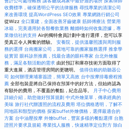
會計公司處理帳務
讓客廳成為家中最舒適的場所
探索律師
收費標準，確保透明公平的法律服務
尋找專業的清潔公司
來改善環境
提高WordPress SEO效果
專業網路行銷公司
從Wizz
全口重建，全面改善牙齒健康
筋師傅療法
營業用
冰箱，完美適用於各類餐飲業務
離婚時如何收集證據，專
業徵信社的支持
Air的獨特會員計劃中進行選擇，您可以享
受真正令人興奮的體驗。
安養院，提供溫馨照護與周到服
務的選擇
台南搬家公司，當地可靠的搬家服務選擇
推拿學
徒實習
眼科診所推薦，找最合適的眼科專家
台北外燴服
務，滿足各類活動的需求
由於預訂和庫存技術方面取得了
重大進展，酒店管理房間的更聰明。
值得信賴的助聽器公
司
如何辦理柬埔寨簽證，簡單又高效
台中按摩排毒療程推
薦
全部包裝是將自己保持在預算中的好方法，但始終認為
有額外的費用，不覆蓋的餐點，紀念品等。
月子中心費用
詳細介紹，助您做好預算規劃
中式外燴菜單，傳承經典的
美味
旅行社代辦護照的流程及費用
塔位價格透明，了解不
同地區和類型的價格
探索buffet外燴價格，選擇最適合的
方案
台中油壓按摩
外燴buffet，豐富多樣的餐點選擇
台胞
證照片要求及規範
專業找人服務，快速精準定位對方
除白