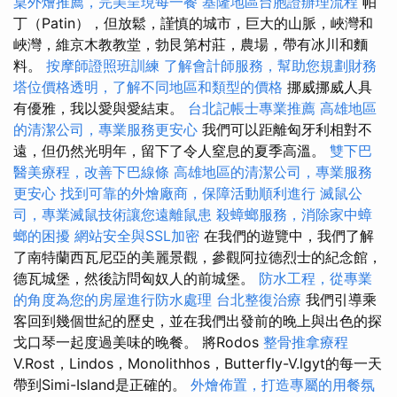
桌外燴推薦，完美呈現每一餐
基隆地區台胞證辦理流程
帕
丁（Patin），但放鬆，謹慎的城市，巨大的山脈，峽灣和
峽灣，維京木教教堂，勃艮第村莊，農場，帶有冰川和麵
料。
按摩師證照班訓練
了解會計師服務，幫助您規劃財務
塔位價格透明，了解不同地區和類型的價格
挪威挪威人具
有優雅，我以愛與愛結束。
台北記帳士專業推薦
高雄地區
的清潔公司，專業服務更安心
我們可以距離匈牙利相對不
遠，但仍然光明年，留下了令人窒息的夏季高溫。
雙下巴
醫美療程，改善下巴線條
高雄地區的清潔公司，專業服務
更安心
找到可靠的外燴廠商，保障活動順利進行
滅鼠公
司，專業滅鼠技術讓您遠離鼠患
殺蟑螂服務，消除家中蟑
螂的困擾
網站安全與SSL加密
在我們的遊覽中，我們了解
了南特蘭西瓦尼亞的美麗景觀，參觀阿拉德烈士的紀念館，
德瓦城堡，然後訪問匈奴人的前城堡。
防水工程，從專業
的角度為您的房屋進行防水處理
台北整復治療
我們引導乘
客回到幾個世紀的歷史，並在我們出發前的晚上與出色的探
戈口琴一起度過美味的晚餐。 將Rodos
整骨推拿療程
V.Rost，Lindos，Monolithhos，Butterfly-V.lgyt的每一天
帶到Simi-Island是正確的。
外燴佈置，打造專屬的用餐氛