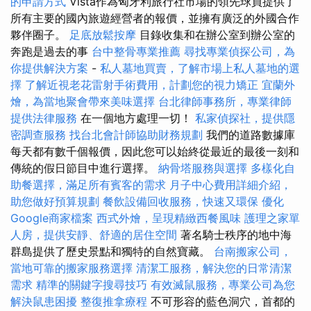
的申請方式
Vista作為匈牙利旅行社市場的領先球員提供了
所有主要的國內旅遊經營者的報價，並擁有廣泛的外國合作
夥伴圈子。
足底放鬆按摩
目錄收集和在辦公室到辦公室的
奔跑是過去的事
台中整骨專業推薦
尋找專業偵探公司，為
你提供解決方案
-
私人墓地買賣，了解市場上私人墓地的選
擇
了解近視老花雷射手術費用，計劃您的視力矯正
宜蘭外
燴，為當地聚會帶來美味選擇
台北律師事務所，專業律師
提供法律服務
在一個地方處理一切！
私家偵探社，提供隱
密調查服務
找台北會計師協助財務規劃
我們的道路數據庫
每天都有數千個報價，因此您可以始終從最近的最後一刻和
傳統的假日節目中進行選擇。
納骨塔服務與選擇
多樣化自
助餐選擇，滿足所有賓客的需求
月子中心費用詳細介紹，
助您做好預算規劃
餐飲設備回收服務，快速又環保
優化
Google商家檔案
西式外燴，呈現精緻西餐風味
護理之家單
人房，提供安靜、舒適的居住空間
著名騎士秩序的地中海
群島提供了歷史景點和獨特的自然寶藏。
台南搬家公司，
當地可靠的搬家服務選擇
清潔工服務，解決您的日常清潔
需求
精準的關鍵字搜尋技巧
有效滅鼠服務，專業公司為您
解決鼠患困擾
整復推拿療程
不可形容的藍色洞穴，首都的