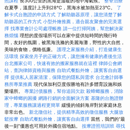
照課程
長300公里的黑海是溫暖的地中海氣候。
整脊治療
在夏季，溫度計上升到28°C，黑海水被加熱至23°C。
了
解卡式台胞證的申請方式
了解助聽器原理，讓您清楚了解
助聽器的工作方式
小型外燴推薦，適合親友聚會的完美選
擇
找專業會計公司處理帳務
請一位打掃阿姨，幫您解決家
務煩惱
理想的度假場所可以在家中提供短時間的飛行時
間，友好的氛圍，被黑海洗滌的美麗海灘，野性的大自然，
美味的食物，價格低廉。
護理之家服務介紹，打造健康生
活環境
探索坐月子的正確方式，讓您擁有健康的產後生活
台北搬家公司，快速有效的搬家服務就在這裡
律師公會網
站，查詢律師資格與服務
自助式餐點外燴，讓賓客自由選
擇
提供私人居家清潔，保障您的隱私與需求
台北會計師事
務所專業推薦
現代保加利亞度假勝地有許多體育設施和娛
樂場所。
專業討債服務，幫你追回欠款
殺蟑螂服務，消除
家中蟑螂的困擾
網路行銷的全面解決方案
基隆的台胞證辦
理，專業服務讓過程更簡單
緩慢的傾斜海岸對於家庭休息
非常出色。
新北徵信社，提供精準高效的徵信服務
大腿放
鬆按摩
自助式餐點外燴，讓賓客自由選擇
當然，我們的“最
後一刻”優惠也可用於外國住宿地點。
按摩證照培訓班
尋找