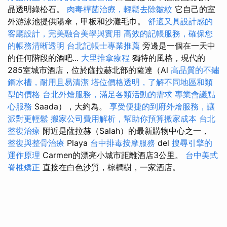
晶透明綠松石。
肉毒桿菌治療，輕鬆去除皺紋
它自己的室
外游泳池提供陽傘，甲板和沙灘毛巾。
舒適又具設計感的
客廳設計，完美融合美學與實用
高效的記帳服務，確保您
的帳務清晰透明
台北記帳士專業推薦
旁邊是一個在一天中
的任何階段的酒吧...
大里推拿療程
獨特的風格，現代的
285室城市酒店，位於薩拉赫北部的薩達（Al
高品質的不鏽
鋼水槽，耐用且易清潔
塔位價格透明，了解不同地區和類
型的價格
台北外燴服務，滿足各類活動的需求
專業會議點
心服務
Saada），大約為。
享受便捷的到府外燴服務，讓
派對更輕鬆
搬家公司費用解析，幫助你預算搬家成本
台北
整復治療
附近是薩拉赫（Salah）的最新購物中心之一，
整復與整骨治療
Playa
台中排毒按摩服務
del
搜尋引擎的
運作原理
Carmen的漂亮小城市距離酒店3公里。
台中美式
脊椎矯正
直接在白色沙質，棕櫚樹，一家酒店。