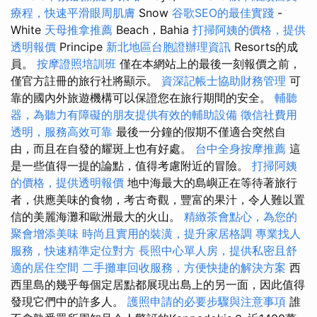
療程，快速平滑眼周肌膚
Snow
谷歌SEO的最佳實踐
-
White
天母推拿推薦
Beach，Bahia
打掃阿姨的價格，提供
透明報價
Principe
新北地區台胞證辦理資訊
Resorts的成
員。
按摩證照培訓班
僅在本網站上的最後一刻報價之前，
僅官方註冊的旅行社將顯示。
資深記帳士協助財務管理
可
靠的國內外旅遊機構可以保證您在旅行期間的安全。
輔聽
器，為聽力有障礙的朋友提供有效的輔助設備
徵信社費用
透明，服務高效可靠
最後一分鐘的假期不僅適合突然自
由，而且在自發的耀斑上也有好處。
台中全身按摩推薦
這
是一些值得一提的論點，值得考慮附近的冒險。
打掃阿姨
的價格，提供透明報價
地中海最大的島嶼正在等待著旅行
者，供應美味的食物，考古奇觀，豐富的果汁，令人難以置
信的美麗海灘和歐洲最大的火山。
精緻茶會點心，為您的
聚會增添美味
時尚且實用的裝潢，提升家居格調
專業找人
服務，快速精準定位對方
長照中心單人房，提供私密且舒
適的居住空間
二手攤車回收服務，方便快捷的解決方案
西
西里島的幾乎每個定居點都展現出島上的另一面，因此值得
發現它們中的許多人。
護照申請的必要步驟與注意事項
誰