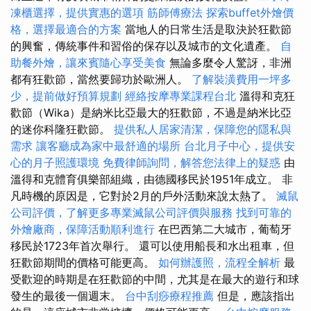
凍櫃選擇，提供實惠的選項
筋師傅療法
探索buffet外燴價
格，選擇最適合的方案
當地人的日常生活是取決於狂歡節
的興奮，傳統事件和習俗的保存以及城市的文化遺產。
自
助餐外燴，讓來賓隨心享受美食
無論多麼令人驚訝，非洲
都有狂歡節，當然要歸功於歐洲人。
了解裝潢費用一坪多
少，提前做好預算規劃
經絡按摩專業課程台北
溫得和克狂
歡節（Wika）是納米比亞最大的狂歡節，不過是納米比亞
的迷你科隆狂歡節。
提供私人居家清潔，保障您的隱私與
需求
讓客廳成為家中最舒適的場所
台北月子中心，提供安
心的月子照護環境
免費律師詢問，解答您法律上的疑惑
由
溫得和克體育俱樂部組織，由德國移民於1951年成立。 非
凡時機的原因是，它對於2月的戶外活動來說太熱了。
滅鼠
公司評價，了解更多專業滅鼠公司評價與服務
找到可靠的
外燴廠商，保障活動順利進行
在巴西第二大城市，葡萄牙
移民於1723年首次舉行。 還可以使用船長和水出租車，但
狂歡節期間的價格可能更高。
如何辦護照，流程全解析
最
受歡迎的時期是在狂歡節的中間，尤其是在最大的遊行和球
發生的最後一個週末。
台中刮痧療程推薦
但是，應該指出