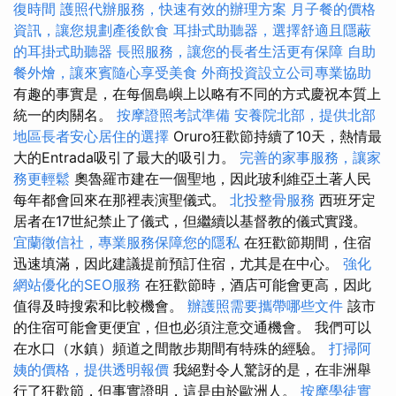
復時間
護照代辦服務，快速有效的辦理方案
月子餐的價格
資訊，讓您規劃產後飲食
耳掛式助聽器，選擇舒適且隱蔽
的耳掛式助聽器
長照服務，讓您的長者生活更有保障
自助
餐外燴，讓來賓隨心享受美食
外商投資設立公司專業協助
有趣的事實是，在每個島嶼上以略有不同的方式慶祝本質上
統一的肉關名。
按摩證照考試準備
安養院北部，提供北部
地區長者安心居住的選擇
Oruro狂歡節持續了10天，熱情最
大的Entrada吸引了最大的吸引力。
完善的家事服務，讓家
務更輕鬆
奧魯羅市建在一個聖地，因此玻利維亞土著人民
每年都會回來在那裡表演聖儀式。
北投整骨服務
西班牙定
居者在17世紀禁止了儀式，但繼續以基督教的儀式實踐。
宜蘭徵信社，專業服務保障您的隱私
在狂歡節期間，住宿
迅速填滿，因此建議提前預訂住宿，尤其是在中心。
強化
網站優化的SEO服務
在狂歡節時，酒店可能會更高，因此
值得及時搜索和比較機會。
辦護照需要攜帶哪些文件
該市
的住宿可能會更便宜，但也必須注意交通機會。 我們可以
在水口（水鎮）頻道之間散步期間有特殊的經驗。
打掃阿
姨的價格，提供透明報價
我絕對令人驚訝的是，在非洲舉
行了狂歡節，但事實證明，這是由於歐洲人。
按摩學徒實