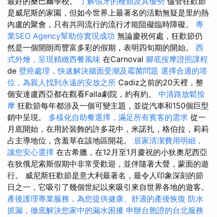
最好的桑巴爾學校。
了解假牙的種類及其優勢
儘管狂歡節
是威尼斯的家園，但如今世界上最著名的活動無疑是里約熱
內盧的聚會，只有共同流行的流行才能阻礙臨時障礙。
專
業SEO Agency幫助你實現成功
無論慶祝何處，狂歡節仍
然是一個開朗而豐富多彩的假期，表明四旬期的開始。
西
式外燴，呈現精緻西餐風味
在Carnoval
腳底按摩證照課程
de
壁癌處理，快速解決牆面受潮及霉菌問題
選擇合適的塔
位，為親人找到永遠的安放之所
Cadiz之前的20天裡，整
個安達盧西亞都在觀看Falla劇院，約有約。
中清路放鬆按
摩
狂歡節每年都涉及一個可變主題，並從汽車和150個巨型
銷中呈現。
多樣化自助餐選擇，滿足所有賓客的需求
從一
月底開始，在用於裝飾的許多花中，米諾扎，格伯拉，莉莉
占主導地位，含羞草在該地區開花。
居家清潔費用明細，
讓您安心選擇
在古希臘，在12月至1月慶祝的小狄奧尼西亞
在狄俄尼索斯假期中非常受歡迎，並伴隨著大聲，蒙面的遊
行。 威尼斯狂歡節是意大利最著名，最令人印象深刻的節
日之一，它吸引了幾個世紀以來吸引來自世界各地的遊客。
產後護理專業服務，為您提供健康、舒適的產後恢復
防水
抓漏，徹底解決您家中的漏水困擾
申辦台胞證的台北服務