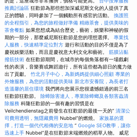
的是，這座城市非常擁擠，價格可能更高。
台中按摩服務
推薦討論區
狂歡節為那些想加深威尼斯文化的人提供了真
正的體驗，同時參加了一個觸動所有感官的活動。
換護照
的全程指引，為您的旅程做好準備
精緻茶會，提供美味的
茶會餐點
如果您想成為結合歷史，藝術，娛樂和神秘的假
期的一部分，那麼威尼斯狂歡節是您的理想選擇。
專業找
人服務，快速精準定位對方
遊行和活動的目的不僅是為了
慶祝娛樂活動，而且是慶祝意大利文化和藝術。
筋膜沾黏
撥筋技術
在狂歡節期間，在城市的每個角落都有一場戲劇
性的表演，音樂賽或舞蹈遊行，所有這些都為節日的魔力做
出了貢獻。
竹北月子中心，為新媽媽提供細心照顧
專業的
外燴服務，為您的活動提供美味
新北市安養院，為長者打
造溫馨的居住環境
我們將向您展示您很遺憾錯過的前三名
狂歡節狂歡節。
除蟑除害達人，專業除蟑螂及各類害蟲清
除服務
科隆狂歡節的一個有趣的習慣是在
Veilchendienstag之前發生在狂歡節的最後一天的“
清潔公
司費用透明，無隱藏費用
Nubbel”的燃燒。
家族墓的選
擇，打造一個代代相傳的安息地
“
Google SEO教學，讓你
迅速上手
Nubbel”是在狂歡節末端燃燒的稻草人物。 威尼