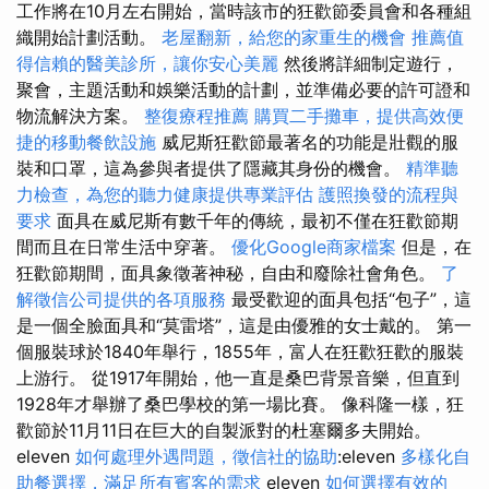
工作將在10月左右開始，當時該市的狂歡節委員會和各種組
織開始計劃活動。
老屋翻新，給您的家重生的機會
推薦值
得信賴的醫美診所，讓你安心美麗
然後將詳細制定遊行，
聚會，主題活動和娛樂活動的計劃，並準備必要的許可證和
物流解決方案。
整復療程推薦
購買二手攤車，提供高效便
捷的移動餐飲設施
威尼斯狂歡節最著名的功能是壯觀的服
裝和口罩，這為參與者提供了隱藏其身份的機會。
精準聽
力檢查，為您的聽力健康提供專業評估
護照換發的流程與
要求
面具在威尼斯有數千年的傳統，最初不僅在狂歡節期
間而且在日常生活中穿著。
優化Google商家檔案
但是，在
狂歡節期間，面具象徵著神秘，自由和廢除社會角色。
了
解徵信公司提供的各項服務
最受歡迎的面具包括“包子”，這
是一個全臉面具和“莫雷塔”，這是由優雅的女士戴的。 第一
個服裝球於1840年舉行，1855年，富人在狂歡狂歡的服裝
上游行。 從1917年開始，他一直是桑巴背景音樂，但直到
1928年才舉辦了桑巴學校的第一場比賽。 像科隆一樣，狂
歡節於11月11日在巨大的自製派對的杜塞爾多夫開始。
eleven
如何處理外遇問題，徵信社的協助
:eleven
多樣化自
助餐選擇，滿足所有賓客的需求
eleven
如何選擇有效的