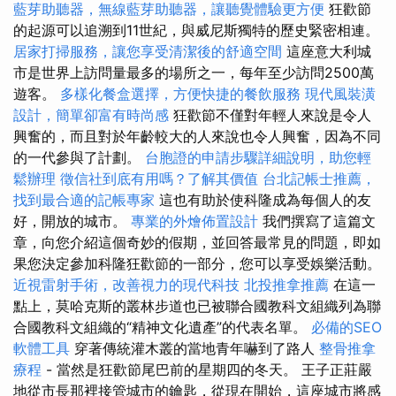
藍芽助聽器，無線藍芽助聽器，讓聽覺體驗更方便
狂歡節
的起源可以追溯到11世紀，與威尼斯獨特的歷史緊密相連。
居家打掃服務，讓您享受清潔後的舒適空間
這座意大利城
市是世界上訪問量最多的場所之一，每年至少訪問2500萬
遊客。
多樣化餐盒選擇，方便快捷的餐飲服務
現代風裝潢
設計，簡單卻富有時尚感
狂歡節不僅對年輕人來說是令人
興奮的，而且對於年齡較大的人來說也令人興奮，因為不同
的一代參與了計劃。
台胞證的申請步驟詳細說明，助您輕
鬆辦理
徵信社到底有用嗎？了解其價值
台北記帳士推薦，
找到最合適的記帳專家
這也有助於使科隆成為每個人的友
好，開放的城市。
專業的外燴佈置設計
我們撰寫了這篇文
章，向您介紹這個奇妙的假期，並回答最常見的問題，即如
果您決定參加科隆狂歡節的一部分，您可以享受娛樂活動。
近視雷射手術，改善視力的現代科技
北投推拿推薦
在這一
點上，莫哈克斯的叢林步道也已被聯合國教科文組織列為聯
合國教科文組織的“精神文化遺產”的代表名單。
必備的SEO
軟體工具
穿著傳統灌木叢的當地青年嚇到了路人
整骨推拿
療程
- 當然是狂歡節尾巴前的星期四的冬天。 王子正莊嚴
地從市長那裡接管城市的鑰匙，從現在開始，這座城市將感