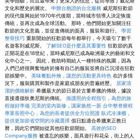
美學體驗，而且還帶來了更深入的信息，從而導致了威尼斯
文化和歷史的層次。
申辦台胞證的台北服務
威尼斯狂歡節
的現代復興始於1970年代後期，當時城市領導人決定恢復
傳統，並再次成為全球活動。 那時，他們開始更加關注狂
歡節的文化意義，並促進傳統的面具，服裝和遊行。
學習
整骨技巧
重新開始的狂歡節每年都舉行，今天吸引了數千
名遊客到威尼斯。
了解SEO是什麼及其重要性
狂歡節的真
正開花是在18世紀，當時威尼斯已成為歐洲最大的藝術和文
化中心之一。 因此，救助時期給人一種特殊的氛圍，因為
人們已經很興奮地終於擁有自己的服裝並將自己沉浸在狂歡
節娛樂中。
美味餐點外燴，讓您的活動更具特色
在許多情
況下，服裝購買和製作是家庭或朋友的普遍經歷。
居家清
潔的價格解析
希臘最大的節日基於古董希臘的傳統，據說
直接遵循狄奧尼斯的傳統。
換護照的全程指引，為您的旅
程做好準備
完美的室內裝修，讓家焕然一新
台中整脊療程
專業長照中心，為您的長者提供全方位照護
臥式冷凍櫃，
提供更加節省空間的冷藏選擇
假日點適合希臘東正教日
曆，因此它們開始從其他狂歡節開始。
高效的SEO
Company服務
被遺忘的娛樂，面具遊行和花朵，街上的人