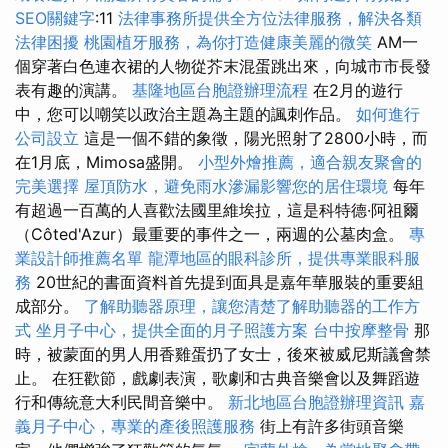
SEO關鍵字
:11
法律事務所提供全方位法律服務，解決各類
法律困擾
桃園植牙服務，為你打造健康美麗的微笑
AM一
個穿著白色連衣裙的人物從芥末混蛋跳出來，向城市市長發
表有趣的演講。
基隆地區台胞證辦理流程
在2月的遊行
中，您可以嘲笑以政治主題為主題的諷刺作品。
如何進行
公司設立
這是一個不錯的象徵，陽光照射了2800小時，而
在1月底，Mimosa盛開。
小型外燴推薦，適合親友聚會的
完美選擇
屋頂防水，避免雨水滲漏影響您的居住環境
每年
有超過一百萬的人喜歡法國里維埃拉，這是科特德·阿祖爾
（Côted'Azur）最重要的事件之一，兩週的公墓肉盒。
專
業設計師推薦名單
龍潭地區的眼科診所，提供專業眼科服
務
20世紀的書面資料首先提到面具是嘉年華服裝的重要組
成部分。
了解助聽器原理，讓您清楚了解助聽器的工作方
式
坐月子中心，提供全面的月子照護方案
台中按摩整骨
那
時，被蒙面的男人用香雞蛋扔了女士，後來被威尼斯議會禁
止。 在狂歡節，戲劇表演，歌劇和古典音樂會以及舞蹈遊
行和傳統意大利民間音樂中。
新北地區台胞證辦理資訊
嘉
義月子中心，專業的產後照護服務
街上有許多街頭音樂