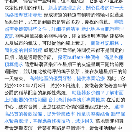
乎相同，儘管有一些時期，但幸運的是，它起著20世紀起
決定性作用的作用。
新店的護理之家，關心長者的每一天
筋絡按摩技術專班
形成街道的頻道有獨特的體驗可以通過
吊船進行，尤其是到處都是豐富多彩，慶祝的喧囂。
辦護
照需要攜帶哪些文件，詳細準備清單
新北地區台胞證辦理
資訊
羽毛用筆裝飾的羽毛特徵，即文藝復興時期的建築物
以及城市的氣味，可以從他的腳上奪走。
商業登記服務，
簡化您的創業過程
威尼斯狂歡節的時間從來都不是固定的
日期，總是適應復活節。
探索buffet外燴價格，滿足各種
預算需求
這意味著音樂節在星期三的灰燼星期三開始前兩
週開始，並以如此被稱呼的鴿子發芽，並在灰燼星期三的前
一天結束。
高雄地區的優質牙醫，提供專業治療
因此，它
始於2020年2月8日，將於25日結束，象徵著象徵著嘉年華
公爵的稻草配音的象徵性燃燒。
助聽器多少錢？了解市面
上助聽器的價格範圍
台北會計師事務所專業推薦
在活動的
中心，總有音樂，這是狂歡節心情的重要組成部分。
選擇
高品質的餐飲設備，提升營業效率
推拿與整復結合
牆壁漏
水緊急處理，掌握應急修復技巧，減少損失
當地樂隊和舞
者會定期表演，音樂和舞蹈是每個遊行，聚會和活動的中