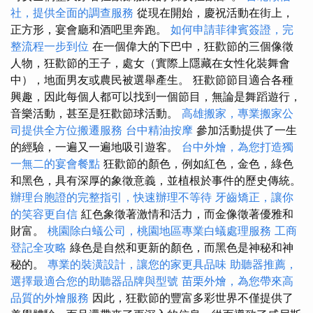
社，提供全面的調查服務
從現在開始，慶祝活動在街上，
正方形，宴會廳和酒吧里奔跑。
如何申請菲律賓簽證，完
整流程一步到位
在一個偉大的下巴中，狂歡節的三個像徵
人物，狂歡節的王子，處女（實際上隱藏在女性化裝舞會
中），地面男友或農民被選舉產生。 狂歡節節目適合各種
興趣，因此每個人都可以找到一個節目，無論是舞蹈遊行，
音樂活動，甚至是狂歡節球活動。
高雄搬家，專業搬家公
司提供全方位搬遷服務
台中精油按摩
參加活動提供了一生
的經驗，一遍又一遍地吸引遊客。
台中外燴，為您打造獨
一無二的宴會餐點
狂歡節的顏色，例如紅色，金色，綠色
和黑色，具有深厚的象徵意義，並植根於事件的歷史傳統。
辦理台胞證的完整指引，快速辦理不等待
牙齒矯正，讓你
的笑容更自信
紅色象徵著激情和活力，而金像徵著優雅和
財富。
桃園除白蟻公司，桃園地區專業白蟻處理服務
工商
登記全攻略
綠色是自然和更新的顏色，而黑色是神秘和神
秘的。
專業的裝潢設計，讓您的家更具品味
助聽器推薦，
選擇最適合您的助聽器品牌與型號
苗栗外燴，為您帶來高
品質的外燴服務
因此，狂歡節的豐富多彩世界不僅提供了