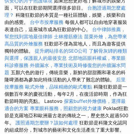
供安心的月子照護環境
如果您想更好地了解城市的娛樂方
面，可以在狂歡節期間選擇很多節目。
台胞證過期怎麼處
理？
科隆狂歡節的本質是一種社區體驗，娛樂，娛樂和自
由的感覺。
台中市按摩服務
每個人都可以自由地穿著服裝
表達自己，這座城市成為狂歡節的中心。
台中律師推薦，
幫您找到當地最佳律師
士林撥筋療法
苗栗外燴，為您帶來
高品質的外燴服務
狂歡節不僅為當地人，而且為遊客提供
獨特的體驗。
提升網站排名的SEO公司
了解骨灰罈的種類
與選擇，保護親人的最後安息
北部地區眼科權威，專業眼
科診療服務
外牆漏水，專業技術及時修復您的外牆漏水問
題
五顏六色的遊行，傳統音樂，新鮮的甜甜圈和著名的科
隆啤酒都為參加此特殊活動的人帶來了難忘的體驗。
后里
按摩服務
歐式外燴，品味精緻的歐式餐點
科隆狂歡節是一
個數百年來的慶祝活動，每年2月，在復活節時期，作為狂
歡節時期的亮點。 Lastovo
探索buffet外燴價格，選擇最
適合的方案
專業眼科服務，照顧您的視力健康
Poklad狂歡
節是克羅地亞和歐洲最古老的傳統之一，歷史悠久超過500
年。
護照過期怎麼辦？該如何處理
狂歡節是科隆文化認同
的組成部分，對城市的藝術和文化生活產生了重大影響。