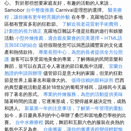
心。 對於那些想要家庭友好，有趣的活動的人來說，
Samobor
台中整復推薦
Carnival是理想的選擇。
醫美療
程，讓你擁有更年輕亮麗的外貌
在冬季，克羅地亞許多地
區都有豐富多彩的狂歡節。
了解近視老花雷射手術費用，
計劃您的視力矯正
克羅地亞雜誌不僅是壯觀的遊行和娛樂
活動
小型外燴推薦，適合親友聚會的完美選擇
-
HTML語
言與SEO的結合
這些假期使您可以洞悉該國豐富的文化遺
產和熱情款待。
專業長照中心，為您的長者提供全方位照
護
遊客可以享受當地美食的專業，了解傳統的民間音樂和
舞蹈，並可以在真正令人著迷的節日氣氛中活躍。
宜蘭台
胞證的申請與辦理
儘管節日是意大利的家園，但里約狂歡
節是世界上最著名和最偉大的。
值得信賴的眼科診所
巴西
的典型慶祝活動是基於18世紀的葡萄牙移民，該移民今天贏
得了著名的形式。
專業的外燴服務，為您的活動提供美味
隨著時間的流逝，它逐漸形成，它變得越來越決定性，成熟
和誘人。
新墓第一年的注意事項，了解第一年管理的重點
如今，多日慶典系列的中心舉辦了桑巴和當地桑巴學校的比
賽。
台中水療療程
因此，舞蹈和五顏六色的服裝在炎熱的
氣氛中不足為奇。
台南搬家，讓你的搬遷過程變得輕鬆愉