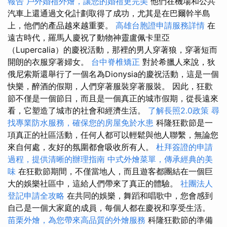
報告
戶外婚禮外燴，讓您的婚禮更完美
他們在機場和公共
汽車上還通過文化計劃取得了成功，尤其是在巴爾幹半島
上，他們的產品越來越重要。
高雄台胞證申請服務詳情
在
遠古時代，羅馬人慶祝了動物神靈盧佩卡里亞
（Lupercalia）的慶祝活動，那裡的男人穿著狼，穿著短而
開朗的衣服穿著婦女。
台中脊椎矯正
對於希臘人來說，狄
俄尼索斯還舉行了一個名為Dionysia的慶祝活動，這是一個
快樂，醉酒的假期，人們穿著服裝穿著服裝。 因此，狂歡
節不僅是一個節日，而且是一個真正的城市假期，從長遠來
看，它塑造了城市的社會和經濟生活。
了解長照2.0政策
尋
找專業防水服務，確保您的房屋免於水患
科隆狂歡節是一
項真正的社區活動，任何人都可以輕鬆與他人聯繫，無論您
來自何處，友好的氛圍都會吸收所有人。
杜拜簽證的申請
過程，提供清晰的辦理指南
中式外燴菜單，傳承經典的美
味
在狂歡節期間，不僅當地人，而且遊客都團結在一個巨
大的娛樂社區中，這給人們帶來了真正的體驗。
社團法人
登記申請全攻略
在共同的娛樂，舞蹈和唱歌中，您會感到
自己是一個大家庭的成員，每個人都在慶祝和享受生活。
苗栗外燴，為您帶來高品質的外燴服務
科隆狂歡節的準備