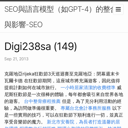
SEO與語言模型（如GPT-4）的整合
與影響-SEO
Digi238sa (149)
Sep 21, 2013
克羅地亞rijeka狂歡節3天巡迴賽至克羅地亞：閉幕週末卡
瓦爾卡德 在狂歡節期間，這座城市將充滿遊客，因此值得
提前計劃如何在城市旅行。
一小時居家清潔的收費標準
威
尼斯狂歡節是一次很棒的體驗，每年都會吸引來自世界各地
的遊客。
台中整骨療程推薦
但是，為了充分利用活動的經
驗，為訪問做準備很重要。
專屬台北會計事務所服務
以下
是一些實用的技巧，可以在狂歡節下順利進行一切，並真正
享受音樂節的魔力。
新北市安養院，為長者打造溫馨的居