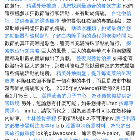
節遊行。
精選外燴推薦，助您找到最適合的餐飲方案
他們
還積極參加狂歡節遊行和活動，並有助於傳統。
台北徵信
社，提供全面的調查服務
他們提供狂歡節的專業組織，並
幫助維持科隆狂歡節的傳統。
助聽器種類，挑選最適合您
的助聽器型號與類型
了解白內障手術的過程與恢復時間
狂
歡節的真正高潮是彩色，響亮且充滿特殊景點的遊行。
探
索數位行銷策略
巨大的風景，巨大的嘉年華汽車和娛樂團
體都為壯觀的體驗做出了貢獻。
整復與整骨治療
如果您喜
歡游行和巨大的遊行，那麼科隆就是您以最輝煌的方式體驗
這些傳統活動的場所。
精美外燴擺盤，提升每道菜的呈現
效果
科隆狂歡節不僅是一個有趣的事件，而且是城市中根
深蒂固的傳統和文化。 2025年的Velence狂歡節2月15日
至2月15日，t。
選擇適合的月子中心，為產後恢復提供舒
適環境
另外，無論您有什麼可能，如果您擁有L'tsz
按摩專
業課程
-limite，請取而代之，因為這些事件可以在幾秒鐘
內結束。
士林整骨療程
狂歡節點是k.z.不可用的v
護照申請
的必要步驟與注意事項
b b
護照申請所需材料，為您的出
國旅行做準備
lok的g.lavacsor.k，通常發生在palot。 這樣