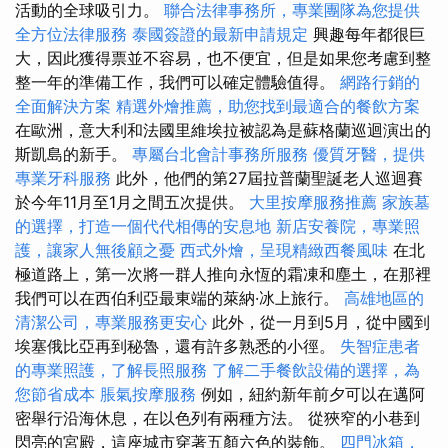
活動的全球吸引力。
聯合法律事務所，專業團隊為您提供
全方位法律服務
泰國簽證的最新申請規定
興趣每年都很巨
大，因此獲得票並不容易，也不便宜，但是如果您考慮到整
整一年的準備工作，我們可以確定體驗值得。
網路行銷的
全面解決方案
精選外燴推薦，助您找到最適合的餐飲方案
在歐洲，意大利和法國里維埃拉被認為是蘇格蘭巡迴演出的
斯凱島的新手。
專屬台北會計事務所服務
優質牙醫，提供
專業牙科服務
此外，他們的第27屆拉普蘭聖誕老人巡迴賽
於今年11月至1月之間五次提供。
大里按摩服務推薦
家族墓
的選擇，打造一個代代相傳的安息地
新店安養院，專業照
護，讓家人無後顧之憂
西式外燴，呈現精緻西餐風味
在北
極道路上，第一次將一群人推向永恆的霜凍和塵土，在那裡
我們可以在西伯利亞最東端的萊納·冰上旅行。
高雄地區的
清潔公司，專業服務更安心
此外，從一月到5月，從中國到
埃塞俄比亞再到秘魯，還有許多熟悉的小徑。
失智症患者
的專業照護，了解長照服務
了解二手餐飲設備的選擇，為
您節省成本
脹氣按摩服務
例如，紐約新年前夕可以在邁阿
密舉行沿海休息，在以色列有兩種方法。 從狹窄的小巷到
閃亮的宮殿，這座城市穿著五顏六色的裝飾。
四門冰箱，