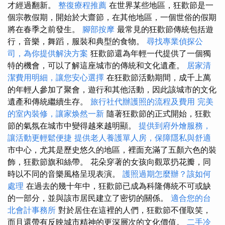
才經過翻新。
整復療程推薦
在世界某些地區，狂歡節是一
個宗教假期，開始於大齋節，在其他地區，一個世俗的假期
將在春季之前發生。
腳部按摩
最常見的狂歡節傳統包括遊
行，音樂，舞蹈，服裝和典型的食物。
尋找專業偵探公
司，為你提供解決方案
狂歡節還為年輕一代提供了一個獨
特的機會，可以了解這座城市的傳統和文化遺產。
居家清
潔費用明細，讓您安心選擇
在狂歡節活動期間，成千上萬
的年輕人參加了聚會，遊行和其他活動，因此該城市的文化
遺產和傳統繼續生存。
旅行社代辦護照的流程及費用
完美
的室內裝修，讓家焕然一新
隨著狂歡節的正式開始，狂​​歡
節的氣氛在城市中變得越來越明顯。
提供到府外燴服務，
讓活動更輕鬆便捷
提供老人養護單人房，保障隱私與舒適
市中心，尤其是歷史悠久的地區，裡面充滿了五顏六色的裝
飾，狂歡節旗和絲帶。 花朵穿著的女孩向觀眾扔花瓣，同
時以不同的音樂風格呈現表演。
護照過期怎麼辦？該如何
處理
在過去的幾十年中，狂歡節已成為科隆傳統不可或缺
的一部分，並與該市居民建立了密切的關係。
適合您的台
北會計事務所
對於居住在這裡的人們，狂歡節不僅取笑，
而且還帶有反映城市精神的更深層次的文化價值。
二手冷