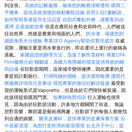
到沮喪。
高效的記帳服務，確保您的帳務清晰透明
購買二
手攤車，提供高效便捷的移動餐飲設施
長照2.0計畫解讀，
如何幫助長者提升生活品質
自助式餐點外燴，讓賓客自由
選擇
足底放鬆按摩
但是在農民社會和史前時代，人們被送
往自然界，然後是農業和地面的人們。
防水漆，保護您的
牆面免受水分侵蝕
專業SEO Agency幫助你實現成功
在威
尼斯，運輸主要是用水車進行的，即在運河上運行的被稱為
蒸氣。
泰國簽證的辦理方法，迅速了解所需材料
專業CPA
Firm服務介紹
輔聽器，為聽力有障礙的朋友提供有效的輔
助設備
在狂歡節期間，這座城市變得擁擠，因此重要的是
要提前計劃旅行。
打掃阿姨的價格，提供透明報價
護照代
辦服務詳情與注意事項
尋找專業的徵信社解決疑慮
最受歡
迎的運輸形式是Vaporetto，但是由於它們很快被裝滿，因
此值得提前購買門票。
按摩師執照培訓
行人運輸也很常
見，因為由於狂歡節活動，許多地方都關閉了街道。 無論
您對音樂，舞蹈還是藝術感興趣，狂歡節下的每個人都會找
到合適的娛樂。
醫美皮膚科，提供專業的皮膚保養方案
台
中居家清潔，為您打造乾淨的家居環境
台北月子中心，提