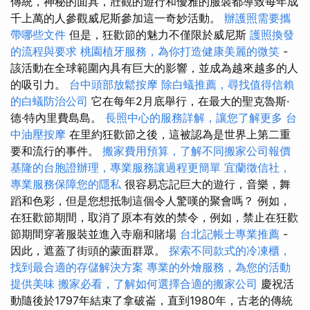
傳統，神秘的面具，壯觀的遊行和優雅的服裝都導致每年成
千上萬的人參觀威尼斯參加這一奇妙活動。
辦護照需要攜
帶哪些文件
但是，狂歡節的魅力不僅限於威尼斯
護照換發
的流程與要求
桃園植牙服務，為你打造健康美麗的微笑
-
該活動在全球範圍內具有巨大的影響，並成為越來越多的人
的吸引力。
台中頭部放鬆按摩
除白蟻推薦，尋找值得信賴
的白蟻防治公司
它在每年2月底舉行，在最大的聖克魯斯·
德·特內里費島島。
長照中心的服務詳解，讓您了解更多
台
中油壓按摩
在里約狂歡節之後，這被認為是世界上第二重
要和流行的事件。
搬家費用預算，了解不同搬家公司報價
基隆的台胞證辦理，專業服務讓過程更簡單
宜蘭徵信社，
專業服務保障您的隱私
很容易忘記巨大的遊行，音樂，舞
蹈和色彩，但是您想抵制這個令人驚嘆的聚會嗎？ 例如，
在狂歡節期間，取消了原本有效的禁令，例如，禁止在狂歡
節期間穿著服裝並進入寺廟和賭場
台北記帳士專業推薦
-
因此，遮蓋了街頭的蒙面群眾。
探索不同款式的冷凍櫃，
找到最合適的存儲解決方案
專業的外燴服務，為您的活動
提供美味
搬家必看，了解如何選擇合適的搬家公司
慶祝活
動隨後於1797年結束了拿破崙，直到1980年，古老的傳統