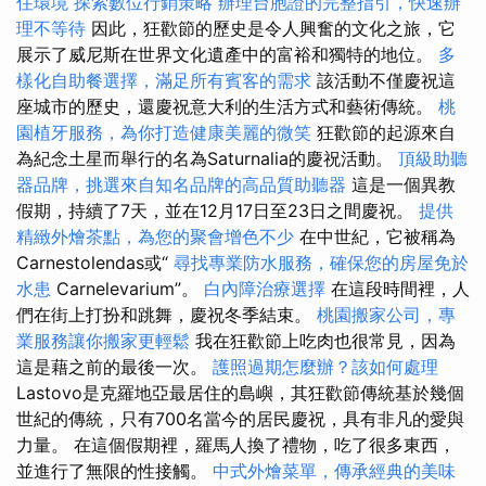
住環境
探索數位行銷策略
辦理台胞證的完整指引，快速辦
理不等待
因此，狂歡節的歷史是令人興奮的文化之旅，它
展示了威尼斯在世界文化遺產中的富裕和獨特的地位。
多
樣化自助餐選擇，滿足所有賓客的需求
該活動不僅慶祝這
座城市的歷史，還慶祝意大利的生活方式和藝術傳統。
桃
園植牙服務，為你打造健康美麗的微笑
狂歡節的起源來自
為紀念土星而舉行的名為Saturnalia的慶祝活動。
頂級助聽
器品牌，挑選來自知名品牌的高品質助聽器
這是一個異教
假期，持續了7天，並在12月17日至23日之間慶祝。
提供
精緻外燴茶點，為您的聚會增色不少
在中世紀，它被稱為
Carnestolendas或“
尋找專業防水服務，確保您的房屋免於
水患
Carnelevarium”。
白內障治療選擇
在這段時間裡，人
們在街上打扮和跳舞，慶祝冬季結束。
桃園搬家公司，專
業服務讓你搬家更輕鬆
我在狂歡節上吃肉也很常見，因為
這是藉之前的最後一次。
護照過期怎麼辦？該如何處理
Lastovo是克羅地亞最居住的島嶼，其狂歡節傳統基於幾個
世紀的傳統，只有700名當今的居民慶祝，具有非凡的愛與
力量。 在這個假期裡，羅馬人換了禮物，吃了很多東西，
並進行了無限的性接觸。
中式外燴菜單，傳承經典的美味