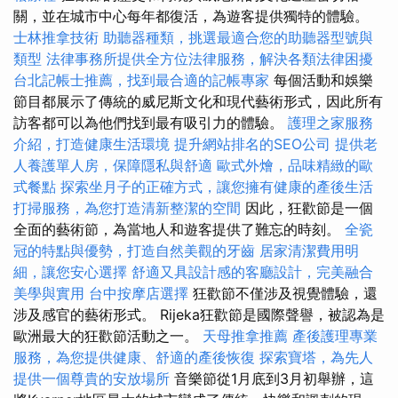
關，並在城市中心每年都復活，為遊客提供獨特的體驗。
士林推拿技術
助聽器種類，挑選最適合您的助聽器型號與
類型
法律事務所提供全方位法律服務，解決各類法律困擾
台北記帳士推薦，找到最合適的記帳專家
每個活動和娛樂
節目都展示了傳統的威尼斯文化和現代藝術形式，因此所有
訪客都可以為他們找到最有吸引力的體驗。
護理之家服務
介紹，打造健康生活環境
提升網站排名的SEO公司
提供老
人養護單人房，保障隱私與舒適
歐式外燴，品味精緻的歐
式餐點
探索坐月子的正確方式，讓您擁有健康的產後生活
打掃服務，為您打造清新整潔的空間
因此，狂歡節是一個
全面的藝術節，為當地人和遊客提供了難忘的時刻。
全瓷
冠的特點與優勢，打造自然美觀的牙齒
居家清潔費用明
細，讓您安心選擇
舒適又具設計感的客廳設計，完美融合
美學與實用
台中按摩店選擇
狂歡節不僅涉及視覺體驗，還
涉及感官的藝術形式。 Rijeka狂歡節是國際聲譽，被認為是
歐洲最大的狂歡節活動之一。
天母推拿推薦
產後護理專業
服務，為您提供健康、舒適的產後恢復
探索寶塔，為先人
提供一個尊貴的安放場所
音樂節從1月底到3月初舉辦，這