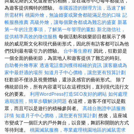
與威尼斯的文化遺產密切相關，並在城市中心每年都復活，
為遊客提供獨特的體驗。
泰國簽證的辦理方法，迅速了解
所需材料
桃園外燴，無論婚宴或聚會都能滿足您的口味
記
帳服務推薦
高級外燴，讓每個聚會都成為難忘的盛宴
新墓
第一年的注意事項，了解第一年管理的重點
新北徵信社，
提供精準高效的徵信服務
每個活動和娛樂節目都展示了傳
統的威尼斯文化和現代藝術形式，因此所有訪客都可以為他
們找到最有吸引力的體驗。
台中養生療程
因此，狂歡節是
一個全面的藝術節，為當地人和遊客提供了難忘的時刻。
自助餐外燴專家
透過電話查詢獲得精確的資訊
讓客廳成為
家中最舒適的場所
知道月子中心價格，讓您更有預算計劃
狂歡節不僅涉及視覺體驗，還涉及感官的藝術形式。 除了
傳統節目外，所有內容還可以在這裡找到，直到現代流行文
化的要素。
利用WordPress打造SEO友好的網站
如何處理
過期護照，簡單步驟解決問題
在這裡，遊客不僅可以是觀
眾，而且可以是遊行的積極參與者。
高雄台胞證申請服務
詳情
知道月子中心價格，讓您更有預算計劃
然後，這座城
市變成了一個巨大的戶外舞台，以音樂，舞蹈和開朗的方式
等待到達。
桃園滅鼠服務，專業處理桃園地區的滅鼠需求