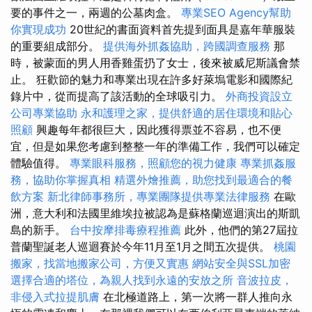
要的事件之一，兩週的公墓肉盒。
專業SEO Agency幫助
你實現成功
20世紀的書面資料首先提到面具是嘉年華服裝
的重要組成部分。
提供海外抓姦協助，跨國調查服務
那
時，被蒙面的男人用香雞蛋扔了女士，後來被威尼斯議會禁
止。 狂歡節的魅力和專業出現在許多好萊塢電影和國際紀
錄片中，從而提高了該活動的全球吸引力。
外商投資設立
公司專業協助
永和護理之家，提供舒適的居住環境和貼心
照顧
興趣每年都很巨大，因此獲得票並不容易，也不便
宜，但是如果您考慮到整整一年的準備工作，我們可以確定
體驗值得。
專業眼科服務，照顧您的視力健康
專業抓姦服
務，協助你掌握真相
精選外燴推薦，助您找到最適合的餐
飲方案
新北律師事務所，專業團隊提供專業法律服務
在歐
洲，意大利和法國里維埃拉被認為是蘇格蘭巡迴演出的斯凱
島的新手。
台中按摩排毒療程推薦
此外，他們的第27屆拉
普蘭聖誕老人巡迴賽於今年11月至1月之間五次提供。
桃園
搬家，找當地搬家公司，方便又實惠
網站安全與SSL加密
選擇合適的塔位，為親人找到永遠的安放之所
音波拉皮，
非侵入式拉提肌膚
在北極道路上，第一次將一群人推向永