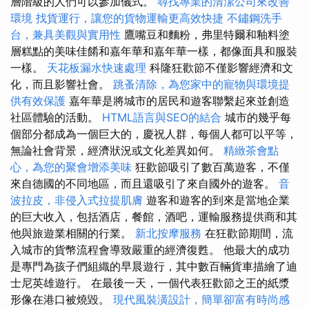
層階級的人們可以參加儀式。
尋找專業的清潔公司來改善
環境
找貨運行，讓您的貨物運輸更高效快捷
不鏽鋼洗手
台，兼具美觀與實用性
鷹嘴豆和麵粉，弗里特爾和釉料塗
層糕點的美味佳餚和嘉年華和嘉年華一樣，都像面具和服裝
一樣。
天花板漏水快速處理
科隆狂歡節不僅影響經濟和文
化，而且影響社會。
跳蚤清除，為您家中的寵物與環境提
供有效保護
嘉年華是將城市的居民和遊客聯繫起來並創造
社區體驗的活動。
HTML語言與SEO的結合
城市的幾乎每
個部分都成為一個巨大的，慶祝人群，每個人都可以平等，
無論社會背景，經濟狀況或文化差異如何。
精緻茶會點
心，為您的聚會增添美味
狂歡節吸引了數百萬遊客，不僅
來自德國的不同地區，而且還吸引了來自國外的遊客。
音
波拉皮，非侵入式拉提肌膚
遊客和遊客的到來是當地企業
的巨大收入，包括酒店，餐館，酒吧，運輸服務提供商和其
他與旅遊業相關的行業。
新北按摩服務
在狂歡節期間，流
入城市的貨幣流程會導致嚴重的經濟復甦。 他最大的成功
是專門為孩子們組織的早晨遊行，其中數百輛貨車描繪了迪
士尼英雄遊行。 在最後一天，一個代表狂歡節之王的紙漿
形像在港口被燒毀。
現代風裝潢設計，簡單卻富有時尚感