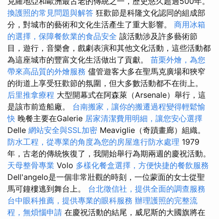
克羅地亞和歐洲最古老的傳統之一，歷史悠久超過500年。
換護照的常見問題與解答
狂歡節是科隆文化認同的組成部
分，對城市的藝術和文化生活產生了重大影響。
商用冰箱
的選擇，保障餐飲業的食品安全
該活動涉及許多藝術節
目，遊行，音樂會，戲劇表演和其他文化活動，這些活動都
為這座城市的豐富文化生活做出了貢獻。
苗栗外燴，為您
帶來高品質的外燴服務
儘管遊客大多在聖馬克廣場和狹窄
的街道上享受狂歡節的氛圍，但大多數活動都不在街上。
后里推拿療程
大型開幕式在阿森萊（Arsenale）舉行，這
是該市前造船廠。
台南搬家，讓你的搬遷過程變得輕鬆愉
快
晚餐主要在Galerie
居家清潔費用明細，讓您安心選擇
Delle
網站安全與SSL加密
Meaviglie（奇蹟畫廊）組織。
防水工程，從專業的角度為您的房屋進行防水處理
1979
年，古老的傳統恢復了，我開始舉行為期兩週的慶祝活動。
天母整骨專業
Volo
多樣化餐盒選擇，方便快捷的餐飲服務
Dell'angelo是一個非常壯觀的時刻，一位蒙面的女士從聖
馬可鐘樓逃到舞台上。
台北徵信社，提供全面的調查服務
台中眼科推薦，提供專業的眼科服務
辦理護照的完整流
程，無煩惱申請
在慶祝活動的結尾，威尼斯的大國旗將在