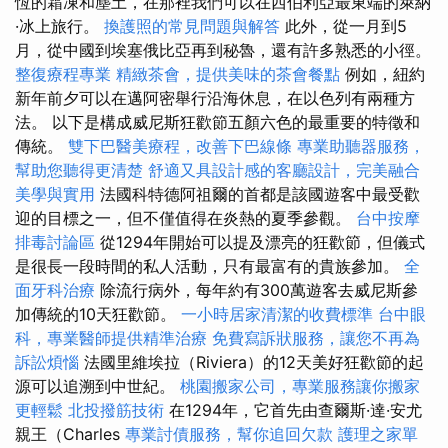
恆的霜凍和塵土，在那裡我們可以在西伯利亞最東端的萊納
·冰上旅行。
換護照的常見問題與解答
此外，從一月到5
月，從中國到埃塞俄比亞再到秘魯，還有許多熟悉的小徑。
整復療程專業
精緻茶會，提供美味的茶會餐點
例如，紐約
新年前夕可以在邁阿密舉行沿海休息，在以色列有兩種方
法。 以下是構成威尼斯狂歡節五顏六色的最重要的特徵和
傳統。
雙下巴醫美療程，改善下巴線條
專業助聽器服務，
幫助您聽得更清楚
舒適又具設計感的客廳設計，完美融合
美學與實用
法國科特德阿祖爾的首都是該國遊客中最受歡
迎的目標之一，但不僅值得在炎熱的夏季參觀。
台中按摩
排毒討論區
從1294年開始可以提及漂亮的狂歡節，但儀式
是很長一段時間的私人活動，只有最富有的貴族參加。
全
面牙科治療
除流行病外，每年約有300萬遊客去威尼斯參
加傳統的10天狂歡節。
一小時居家清潔的收費標準
台中眼
科，專業醫師提供精準治療
免費寫訴狀服務，讓您不再為
訴訟煩惱
法國里維埃拉（Riviera）的12天美好狂歡節的起
源可以追溯到中世紀。
桃園搬家公司，專業服務讓你搬家
更輕鬆
北投撥筋技術
在1294年，它首先由查爾斯·達·安尤
親王（Charles
專業討債服務，幫你追回欠款
護理之家單