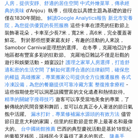
人房，提供安靜、舒適的居住空間
中式外燴菜單，傳承經
典的美味
d'Anjou）執導，但現在以具體主題為基礎的遊行
僅在1830年開始。
解讀Google Analytics報告
新北市安養
院，為您提供優質的長照服務
這些卡車在漂亮的狂歡節上
裝飾著花朵，卡車至少長7米，寬2米，高6米，完全覆蓋著
鮮花。 對於那些想要家庭友好，有趣的活動的人來說，
Samobor Carnival是理想的選擇。 在冬季，克羅地亞許多
地區都有豐富多彩的狂歡節。 克羅地亞雜誌不僅是壯觀的
遊行和娛樂活動 - 婚宴設計
護理之家單人房選擇，打造舒
適私密的生活空間
了解如何選擇合適的法律顧問，確保您
的權益
高雄搬家，專業搬家公司提供全方位搬遷服務
各式
冷凍設備，為您的餐廳提供可靠冷藏方案
整復推拿療程
-
這些假期使您可以洞悉該國豐富的文化遺產和熱情款待。
精準的關鍵字搜尋技巧
遊客可以享受當地美食的專業，了
解傳統的民間音樂和舞蹈，並可以在真正令人著迷的節日氣
氛中活躍。
漏水打針，專業修補漏水源頭的有效方法
儘管
節日是意大利的家園，但里約狂歡節是世界上最著名和最偉
大的。
台中國術館推薦
巴西的典型慶祝活動是基於18世紀
的葡萄牙移民，該移民今天贏得了著名的形式。
隆鼻手