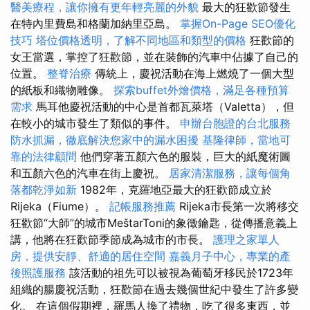
醫美療程，讓你擁有更年輕亮麗的外貌
最大的狂歡節發生
在特內里費島和格蘭加納里亞島。
掌握On-Page SEO優化
技巧
塔位價格透明，了解不同地區和類型的價格
狂歡節的
女王當選，掌控了狂歡節，並在裝飾的汽車中佔據了自己的
位置。
整脊治療
傳統上，慶祝活動在海上燃燒了一個大型
的紙板和織物雕像。
探索buffet外燴價格，滿足各種預算
需求
馬耳他慶祝活動的中心是首都瓦萊塔（Valetta），但
在較小的城市發生了類似的事件。
申辦台胞證的台北服務
防水抓漏，徹底解決您家中的漏水困擾
基隆律師，當地可
靠的法律顧問
他們穿著五顏六色的服裝，巨大的紙魔術圖
和五顏六色的汽車在街上慶祝。
居家清潔服務，讓每個角
落都乾淨如新
1982年，克羅地亞最大的狂歡節成立於
Rijeka（Fiume）。
記帳服務推薦
Rijeka市長第一次將移交
狂歡節“大師”的城市MeštarToni的象徵鑰匙，從傳播意義上
講，他將在狂歡節季節成為城市的市長。
護理之家單人
房，提供安靜、舒適的居住空間
嘉義月子中心，專業的產
後照護服務
該活動的祖先可以被視為葡萄牙移民於1723年
組織的腸慶祝活動，狂歡節在過去幾個世紀中發生了許多變
化。 在這個假期裡，羅馬人換了禮物，吃了很多東西，並