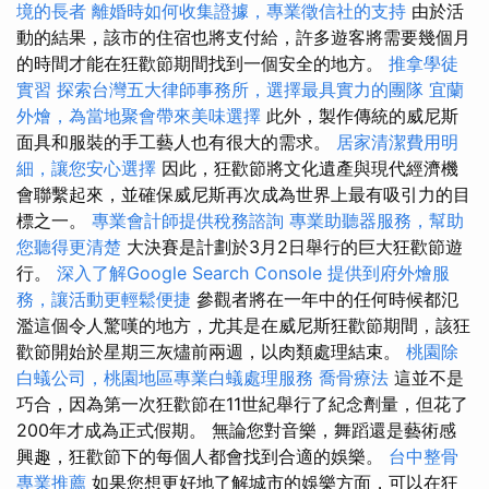
境的長者
離婚時如何收集證據，專業徵信社的支持
由於活
動的結果，該市的住宿也將支付給，許多遊客將需要幾個月
的時間才能在狂歡節期間找到一個安全的地方。
推拿學徒
實習
探索台灣五大律師事務所，選擇最具實力的團隊
宜蘭
外燴，為當地聚會帶來美味選擇
此外，製作傳統的威尼斯
面具和服裝的手工藝人也有很大的需求。
居家清潔費用明
細，讓您安心選擇
因此，狂歡節將文化遺產與現代經濟機
會聯繫起來，並確保威尼斯再次成為世界上最有吸引力的目
標之一。
專業會計師提供稅務諮詢
專業助聽器服務，幫助
您聽得更清楚
大決賽是計劃於3月2日舉行的巨大狂歡節遊
行。
深入了解Google Search Console
提供到府外燴服
務，讓活動更輕鬆便捷
參觀者將在一年中的任何時候都氾
濫這個令人驚嘆的地方，尤其是在威尼斯狂歡節期間，該狂
歡節開始於星期三灰燼前兩週，以肉類處理結束。
桃園除
白蟻公司，桃園地區專業白蟻處理服務
喬骨療法
這並不是
巧合，因為第一次狂歡節在11世紀舉行了紀念劑量，但花了
200年才成為正式假期。 無論您對音樂，舞蹈還是藝術感
興趣，狂歡節下的每個人都會找到合適的娛樂。
台中整骨
專業推薦
如果您想更好地了解城市的娛樂方面，可以在狂