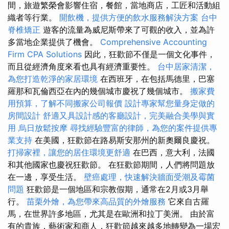
間，旅遊繁榮會影響住宿，餐館，當地商店，工匠和活動組
織者等行業。
開飲機，提供方便的飲水服務解決方案
台中
脊椎矯正
遊客的流量為威尼斯帶來了可觀的收入，並為許
多當地企業提供了機會。
Comprehensive Accounting
Firm CPA Solutions
因此，狂歡節不僅是一個文化事件，
而且從經濟角度來看也具有經濟重要性。
台中居家清潔，
為您打造乾淨的家居環境
在西班牙，在包括馬德里，巴塞
羅那和瓦倫西亞在內的幾個城市慶祝了幾個城市。
搬家費
用預算，了解不同搬家公司報價
設計專家幫您量身定做的
房間設計
舒適又具設計感的客廳設計，完美融合美學與實
用
烏日放鬆按摩
尋找經驗豐富的律師，為您的案件提供專
業支持
在美國，狂歡節在路易斯安那州的新奧爾良慶祝。
打掃家裡，讓您的居住環境更舒適
在巴西，意大利，法國
和其他國家也慶祝狂歡節。 在狂歡節期間，人們將問題放
在一邊，享受生活。
壁癌處理，快速解決牆面受潮及霉菌
問題
狂歡節是一個地區和宗教假期，通常在2月或3月舉
行。
苗栗外燴，為您帶來高品質的外燴服務
它來自古羅
馬，在世界許多地區，尤其是在歐洲和拉丁美洲。 由於富
有的貴族，藝術家和商人，狂歡節越來越多地轉變為一場宏