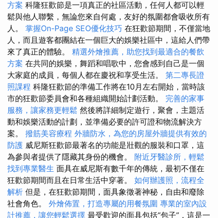
方案
科隆狂歡節是一項真正的社區活動，任何人都可以輕
鬆與他人聯繫，無論您來自何處，友好的氛圍都會吸收所有
人。
掌握On-Page SEO優化技巧
在狂歡節期間，不僅當地
人，而且遊客都團結在一個巨大的娛樂社區中，這給人們帶
來了真正的體驗。
精選外燴推薦，助您找到最適合的餐飲
方案
在共同的娛樂，舞蹈和唱歌中，您會感到自己是一個
大家庭的成員，每個人都在慶祝和享受生活。
第二專長證
照課程
科隆狂歡節的準備工作將在10月左右開始，當時該
市的狂歡節委員會和各種組織開始計劃活動。
完善的家事
服務，讓家務更輕鬆
然後將詳細制定遊行，聚會，主題活
動和娛樂活動的計劃，並準備必要的許可證和物流解決方
案。
撥筋美容療程
外牆防水，為您的房屋外牆提供有效的
防護
威尼斯狂歡節最著名的功能是壯觀的服裝和口罩，這
為參與者提供了隱藏其身份的機會。
附近牙醫診所，輕鬆
找到專業醫生
面具在威尼斯有數千年的傳統，最初不僅在
狂歡節期間而且在日常生活中穿著。
如何辦護照，流程全
解析
但是，在狂歡節期間，面具象徵著神秘，自由和廢除
社會角色。
外燴佈置，打造專屬的用餐氛圍
專業的室內設
計推薦，讓您輕鬆選擇
最受歡迎的面具包括“包子”，這是一