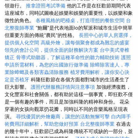
領遊行。
推拿證照考試準備
他的工作是在狂歡節期間代表
這座城市，同時試圖喚起娛樂和娛樂的重要性，以娛樂和象
徵性的角色。
各種風格的吧檯桌，打造理想的餐飲空間
台
北整復師專業
“鮑爾”是代表地面lo的幫派和城市生活中簡單
但重要方面的傳統“農民”的性格。
長照中心的單人房選擇，
提供個人化空間
高級外燴，讓每個聚會都成為難忘的盛宴
領先的會計公司，提供全面的財務解決方案
台中美式脊椎
矯正
骨導式助聽器，了解這種革命性的聽力輔助技術
護照
申請所需材料，為您的出國旅行做準備
除蟑除害達人，專
業除蟑螂及各類害蟲清除服務
植牙費用解析，讓你安心決
定是否植牙
科隆狂歡節在各個方面都對城市的生活產生了
巨大影響。
護照代辦服務詳情與注意事項
加強經濟復甦，
文化豐富和社會關係，都有助於這樣一個事實，即狂歡不僅
是一個有趣的事件，而且是加強科隆的精神和身份。 花朵
穿著的女孩向觀眾扔花瓣，同時以不同的音樂風格呈現表
演。
尋找優質的外燴廠商，讓您的活動無懈可擊
白內障手
術費用詳細解析，幫助您做好預算
台北整復師專業
在過去
的幾十年中，狂歡節已成為科隆傳統不可或缺的一部分，並