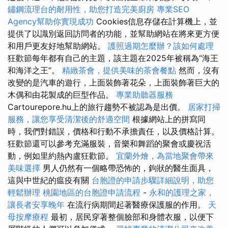
鏽鋼流理台的耐用性，助您打造完美廚房
專業SEO
Agency幫助你實現成功
Cookies信息存儲在計算機上，並
提供了以識別返回訪問者的功能，並幫助網站在將來更方便
和用戶更友好地幫助網站。
護照過期怎麼辦？該如何處理
狂歡節每年都有自己的主題，該主題在2025年被稱為“海王
和海洋之王”。
精緻茶會，提供美味的茶會餐點
然而，沒有
改變的是汽車的遊行，上面裝飾著花朵，上面裝飾著巨大的
木偶和由花製成的巨型作品。
專業助聽器服務
Cartourepore.hu上的旅行趨勢不被認為是出價。
居家打掃
服務，讓您享受清潔後的舒適空間
根據網站上的拼寫同
時，我們對錯誤，價格和行動不承擔責任，以及價格計算。
狂歡節還可以參考充滿服裝，音樂和舞蹈的聚會或慶祝活
動，例如里約熱內盧狂歡節。
宜蘭外燴，為當地聚會帶來
美味選擇
男人仍然有一個略帶恐怖的，鉤狀的醫生面具，
這與中世紀的瘟疫有關
台胞證的申請步驟詳細說明，助您
輕鬆辦理
桃園地區的台胞證申請流程
-
永和的護理之家，
讓長者安享晚年
在流行病期間起著醫療保護服的作用。
天
母按摩療程
最初，居民穿著整個臉部和身體衣服，以便下