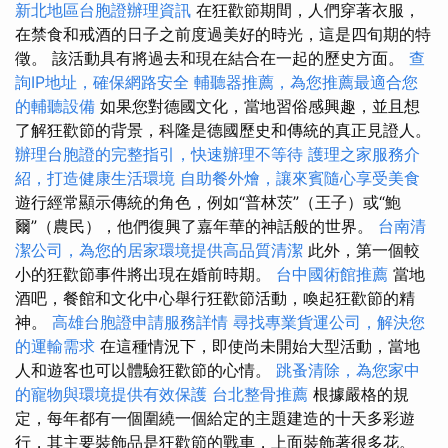
新北地區台胞證辦理資訊
在狂歡節期間，人們穿著衣服，
在禁食和戒酒的日子之前度過美好的時光，這是四旬期的特
徵。 該活動具有將過去和現在結合在一起的歷史方面。
查
詢IP地址，確保網路安全
輔聽器推薦，為您推薦最適合您
的輔聽設備
如果您對德國文化，當地習俗感興趣，並且想
了解狂歡節的背景，科隆是德國歷史和傳統的真正見證人。
辦理台胞證的完整指引，快速辦理不等待
護理之家服務介
紹，打造健康生活環境
自助餐外燴，讓來賓隨心享受美食
遊行經常顯示傳統的角色，例如“普林茨”（王子）或“鮑
爾”（農民），他們復興了嘉年華的神話般的世界。
台南清
潔公司，為您的居家環境提供高品質清潔
此外，第一個較
小的狂歡節事件將出現在婚前時期。
台中國術館推薦
當地
酒吧，餐館和文化中心舉行狂歡節活動，喚起狂歡節的精
神。
高雄台胞證申請服務詳情
尋找專業貨運公司，解決您
的運輸需求
在這種情況下，即使尚未開始大型活動，當地
人和遊客也可以體驗狂歡節的心情。
跳蚤清除，為您家中
的寵物與環境提供有效保護
台北整骨推薦
根據嚴格的規
定，每年都有一個圍繞一個給定的主題建造的十天多彩遊
行，其主要裝飾品是狂歡節的戰車，上面裝飾著很多花。