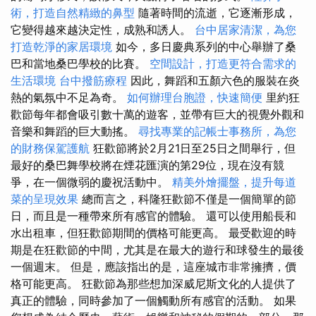
術，打造自然精緻的鼻型
隨著時間的流逝，它逐漸形成，
它變得越來越決定性，成熟和誘人。
台中居家清潔，為您
打造乾淨的家居環境
如今，多日慶典系列的中心舉辦了桑
巴和當地桑巴學校的比賽。
空間設計，打造更符合需求的
生活環境
台中撥筋療程
因此，舞蹈和五顏六色的服裝在炎
熱的氣氛中不足為奇。
如何辦理台胞證，快速簡便
里約狂
歡節每年都會吸引數十萬的遊客，並帶有巨大的視覺外觀和
音樂和舞蹈的巨大動搖。
尋找專業的記帳士事務所，為您
的財務保駕護航
狂歡節將於2月21日至25日之間舉行，但
最好的桑巴舞學校將在煙花匯演的第29位，現在沒有競
爭，在一個微弱的慶祝活動中。
精美外燴擺盤，提升每道
菜的呈現效果
總而言之，科隆狂歡節不僅是一個簡單的節
日，而且是一種帶來所有感官的體驗。 還可以使用船長和
水出租車，但狂歡節期間的價格可能更高。 最受歡迎的時
期是在狂歡節的中間，尤其是在最大的遊行和球發生的最後
一個週末。 但是，應該指出的是，這座城市非常擁擠，價
格可能更高。 狂歡節為那些想加深威尼斯文化的人提供了
真正的體驗，同時參加了一個觸動所有感官的活動。 如果