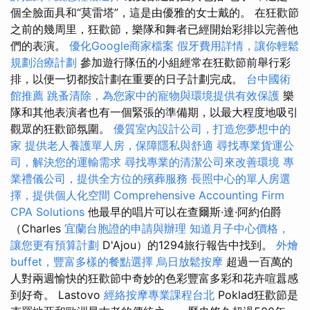
個全臉面具和“莫雷塔”，這是由優雅的女士戴的。 在狂歡節
之前的幾周里，狂歡節，樂隊和舞者已經開始彩排以完善他
們的表演。
優化Google商家檔案
假牙費用詳情，讓你輕鬆
規劃治療計劃
參加遊行隊伍的小組經常在狂歡節前舉行彩
排，以便一切都按計劃在重要的日子計劃完成。
台中國術
館推薦
跳蚤清除，為您家中的寵物與環境提供有效保護
樂
隊和其他表演者也有一個緊張的準備期，以最大程度地吸引
觀眾的狂歡節氛圍。
優質室內設計公司，打造您夢想中的
家
提供老人養護單人房，保障隱私與舒適
尋找專業貨運公
司，解決您的運輸需求
尋找專業的清潔公司來改善環境
專
業禮儀公司，提供全方位的殯葬服務
長照中心的單人房選
擇，提供個人化空間
Comprehensive Accounting Firm
CPA Solutions
他最早的唱片可以在查爾斯·達·阿約伯爵
（Charles
宜蘭台胞證的申請與辦理
知道月子中心價格，
讓您更有預算計劃
D'Ajou）的1294旅行報告中找到。
外燴
buffet，豐富多樣的餐點選擇
烏日放鬆按摩
超過一百萬的
人對兩週愉快的狂歡節中奇妙的色彩豐富多彩和花卉喧囂感
到好奇。 Lastovo
經絡按摩專業課程台北
Poklad狂歡節是