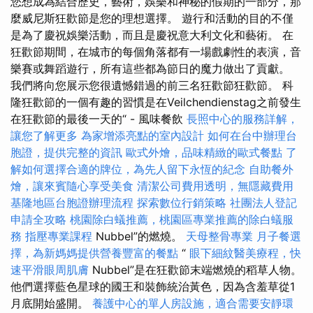
您想成為結合歷史，藝術，娛樂和神秘的假期的一部分，那
麼威尼斯狂歡節是您的理想選擇。 遊行和活動的目的不僅
是為了慶祝娛樂活動，而且是慶祝意大利文化和藝術。 在
狂歡節期間，在城市的每個角落都有一場戲劇性的表演，音
樂賽或舞蹈遊行，所有這些都為節日的魔力做出了貢獻。
我們將向您展示您很遺憾錯過的前三名狂歡節狂歡節。 科
隆狂歡節的一個有趣的習慣是在Veilchendienstag之前發生
在狂歡節的最後一天的“ - 風味餐飲
長照中心的服務詳解，
讓您了解更多
為家增添亮點的室內設計
如何在台中辦理台
胞證，提供完整的資訊
歐式外燴，品味精緻的歐式餐點
了
解如何選擇合適的牌位，為先人留下永恆的紀念
自助餐外
燴，讓來賓隨心享受美食
清潔公司費用透明，無隱藏費用
基隆地區台胞證辦理流程
探索數位行銷策略
社團法人登記
申請全攻略
桃園除白蟻推薦，桃園區專業推薦的除白蟻服
務
指壓專業課程
Nubbel”的燃燒。
天母整骨專業
月子餐選
擇，為新媽媽提供營養豐富的餐點
“
眼下細紋醫美療程，快
速平滑眼周肌膚
Nubbel”是在狂歡節末端燃燒的稻草人物。
他們選擇藍色星球的國王和裝飾統治黃色，因為含羞草從1
月底開始盛開。
養護中心的單人房設施，適合需要安靜環