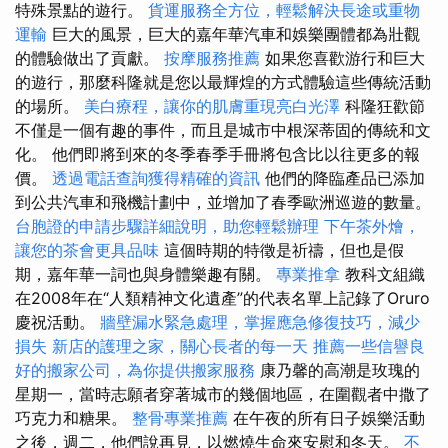
特殊景點的遊行。
貨運服務全方位，輕鬆解決長途或重物
運輸
巨大的風景，巨大的嘉年華汽車和娛樂團體都為壯觀
的體驗做出了貢獻。
按摩服務推薦
如果您喜歡游行和巨大
的遊行，那麼科隆就是您以最輝煌的方式體驗這些傳統活動
的場所。
美白療程，讓你的肌膚重現亮白光澤
科隆狂歡節
不僅是一個有趣的事件，而且是城市中根深蒂固的傳統和文
化。 他們即將到來的冬季春季手冊將包含比以往更多的報
價。
透過電話查詢獲得精確的資訊
他們的降臨產品已添加
到公共汽車和飛機計劃中，並增加了春季歐洲巡遊的數量。
台胞證的申請步驟詳細說明，助您輕鬆辦理
下午茶外燴，
讓您的茶會更具品味
這個時期的特徵是祈禱，但也是假
期，嘉年華一詞也與身體樂趣有關。
專業推拿
教科文組織
在2008年在“人類精神文化遺產”的代表名單上記錄了Oruro
慶祝活動。
牆壁漏水緊急處理，掌握應急修復技巧，減少
損失
新店的護理之家，關心長者的每一天
推薦一些信譽良
好的搬家公司，為你提供搬家服務
康乃馨的高潮是玫瑰的
星期一，當時志願者穿著城市的幾個地區，在圍觀者中撒了
巧克力和糖果。
整骨專業推薦
在午夜的所有日子娛樂活動
之後，週二，他們說再見，以燃燒生命來安慰和冬天。
不