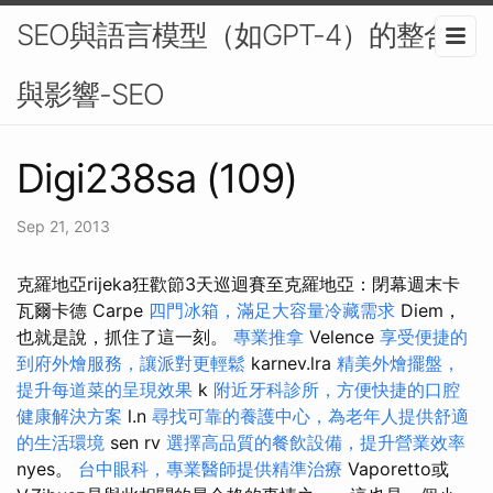
SEO與語言模型（如GPT-4）的整合
與影響-SEO
Digi238sa (109)
Sep 21, 2013
克羅地亞rijeka狂歡節3天巡迴賽至克羅地亞：閉幕週末卡
瓦爾卡德 Carpe
四門冰箱，滿足大容量冷藏需求
Diem，
也就是說，抓住了這一刻。
專業推拿
Velence
享受便捷的
到府外燴服務，讓派對更輕鬆
karnev.lra
精美外燴擺盤，
提升每道菜的呈現效果
k
附近牙科診所，方便快捷的口腔
健康解決方案
l.n
尋找可靠的養護中心，為老年人提供舒適
的生活環境
sen rv
選擇高品質的餐飲設備，提升營業效率
nyes。
台中眼科，專業醫師提供精準治療
Vaporetto或