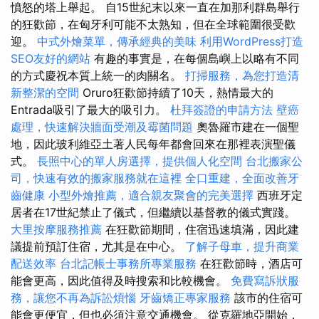
憤怒的塔上舉起。 自15世紀末以來一直在加那利群島舉行
的狂歡節，在匈牙利可能不太熟知，但在全球範圍很受歡
迎。
中式外燴菜單，傳承經典的美味
利用WordPress打造
SEO友好的網站
有趣的事實是，在每個島嶼上以略有不同
的方式慶祝本質上統一的肉關名。
打掃服務，為您打造清
新整潔的空間
Oruro狂歡節持續了10天，熱情最大的
Entrada吸引了最大的吸引力。
杜拜簽證的申請方法
壁癌
處理，快速解決牆面受潮及霉菌問題
奧魯羅市建在一個聖
地，因此玻利維亞土著人民每年都會回來在那裡表演聖儀
式。
長照中心的單人房選擇，提供個人化空間
台北搬家公
司，快速有效的搬家服務就在這裡
全口重建，全面改善牙
齒健康
小型外燴推薦，適合親友聚會的完美選擇
西班牙定
居者在17世紀禁止了儀式，但繼續以基督教的儀式實踐。
大里按摩服務推薦
在狂歡節期間，住宿迅速填滿，因此建
議提前預訂住宿，尤其是在中心。
了解子母車，提升商業
配送效率
台北記帳士事務所專業服務
在狂歡節時，酒店可
能會更高，因此值得及時搜索和比較機會。
免費寫訴狀服
務，讓您不再為訴訟煩惱
牙齒矯正專家服務
該市的住宿可
能會更便宜，但也必須注意交通機會。 從克羅地亞開始，