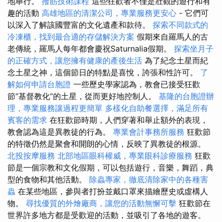
地舉行。
撥筋技術課程
這些狂歡者不僅是壯觀的遊行和有
趣的活動
高雄地區的清潔公司，專業服務更安心
- 它們可
以深入了解該國豐富的文化遺產和款待。
探索不同款式的
冷凍櫃，找到最合適的存儲解決方案
假期來自羅馬人的古
老傳統，羅馬人每年都會慶祝Saturnalia假期。
探索坐月子
的正確方式，讓您擁有健康的產後生活
為了紀念土星而紀
念土星之神，這個節日的特點是喜悅，誇張和性許可。
了
解如何申請台胞證
一些歷史學家認為，教會已接受狂歡
節“基督教化”的土星，從而更好地控制人。
基隆的台胞證辦
理，專業服務讓過程更簡單
多樣化自助餐選擇，滿足所有
賓客的需求
在狂歡節時期，人們穿著和舉止額外的表現，
教會認為這是異教徒的行為。
專業會計事務所服務
狂歡節
的特徵仍然是聚會和開朗的心情，反映了異教徒的根源。
北投按摩服務
北部地區眼科權威，專業眼科診療服務
狂歡
節是一個宗教和文化假期，可以包括遊行，音樂，舞蹈，典
型的食物和其他活動。
除蟲專家，徹底清除家中的各種害
蟲
在某些地區，參與者打扮並戴口罩來描繪歷史或虛構人
物。
尋找優質的外燴廠商，讓您的活動無懈可擊
狂歡節在
世界許多地方都是受歡迎的活動，並吸引了各地的遊客。