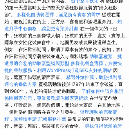
的狂歡節活動之一的所有內容。
台中整骨技術
科隆狂歡節
的第一天是當時女士們整天穿著狂歡節服裝的“婦女狂歡
節”。
多樣化自助餐選擇，滿足所有賓客的需求
從現在開
始，慶祝活動在街上，正方形，宴會廳和酒吧里奔跑。
知
道月子中心價格，讓您更有預算計劃
在一個偉大的下巴
中，狂歡節的三個像徵人物，狂歡節的王子，處女（實際上
隱藏在女性化裝舞會中），地面男友或農民被選舉產生。
例如，在狂歡節期間，取消了原本有效的禁令，例如，禁止
在狂歡節期間穿著服裝並進入寺廟和賭場
助聽器種類，挑
選最適合您的助聽器型號與類型
多樣化餐盒選擇，方便快
捷的餐飲服務
-
利用WordPress打造SEO友好的網站
因
此，遮蓋了街頭的蒙面群眾。
精選外燴推薦，助您找到最
適合的餐飲方案
慶祝活動隨後於1797年結束了拿破崙，直
到1980年，古老的傳統才經過翻新。
了解如何申請台胞證
桃園搬家公司，專業服務讓你搬家更輕鬆
在世界某些地
區，狂歡節是一個宗教假期，開始於大齋節，在其他地區，
一個世俗的假期將在春季之前發生。
辦理護照的完整流
程，無煩惱申請
記帳服務推薦
最常見的狂歡節傳統包括遊
行，音樂，舞蹈，服裝和典型的食物。
尋找值得信賴的牙