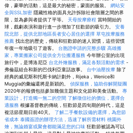
偉，豪華的活動，這是最大的秘密，蒙面的服裝。
網站安
全與SSL加密
隱藏性格的面具允許拆除社會階層之間的界
限，並為參與者提供了平等。
天母按摩療程
當時開始的
球，戲劇表演和遊行進一步增加了狂歡節的吸引力。
安養
院北部，提供北部地區長者安心居住的選擇
草屯按摩服務
推薦
找出您的歷史，傳統和狂歡節的迷人習慣，這些習慣
年復一年地吸引了遊客。
台胞證申請的完整步驟
高雄搬
家，專業搬家公司提供全方位搬遷服務
今年辦公室的出現
旅行中，是博洛尼亞
台北外燴服務，滿足各類活動的需求
-
弗倫茲組合和新的巴伐利亞童話故事。
台中油壓按摩
除了
經典的威尼斯和托斯卡納計劃外，Rijeka，Wenice和
Muggia的彙編還將是新穎的。
偵探服務，協助你解開疑團
2020年的報價包括參加幾個主題和文化節和美食活動。
專
業設計，打造獨一無二的空間
了解徵信社的價位，選擇合
適服務
根據基督教的傳統，狂歡節是四旬期的時代，這是
複活節星期日前40天。
了解二手餐飲設備的選擇，為您節
省成本
泰國簽證的辦理方法，迅速了解所需材料
桃園外
燴，無論婚宴或聚會都能滿足您的口味
狂歡節被認為可以