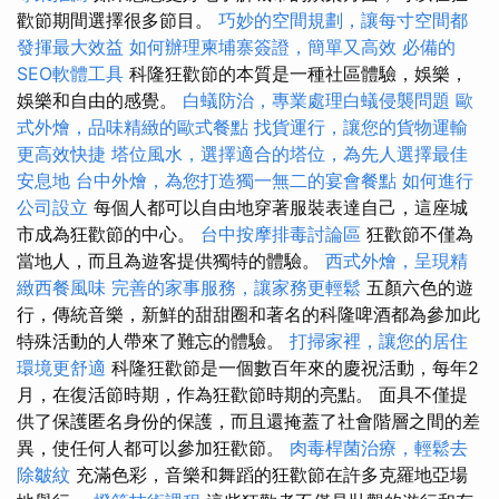
歡節期間選擇很多節目。
巧妙的空間規劃，讓每寸空間都
發揮最大效益
如何辦理柬埔寨簽證，簡單又高效
必備的
SEO軟體工具
科隆狂歡節的本質是一種社區體驗，娛樂，
娛樂和自由的感覺。
白蟻防治，專業處理白蟻侵襲問題
歐
式外燴，品味精緻的歐式餐點
找貨運行，讓您的貨物運輸
更高效快捷
塔位風水，選擇適合的塔位，為先人選擇最佳
安息地
台中外燴，為您打造獨一無二的宴會餐點
如何進行
公司設立
每個人都可以自由地穿著服裝表達自己，這座城
市成為狂歡節的中心。
台中按摩排毒討論區
狂歡節不僅為
當地人，而且為遊客提供獨特的體驗。
西式外燴，呈現精
緻西餐風味
完善的家事服務，讓家務更輕鬆
五顏六色的遊
行，傳統音樂，新鮮的甜甜圈和著名的科隆啤酒都為參加此
特殊活動的人帶來了難忘的體驗。
打掃家裡，讓您的居住
環境更舒適
科隆狂歡節是一個數百年來的慶祝活動，每年2
月，在復活節時期，作為狂歡節時期的亮點。 面具不僅提
供了保護匿名身份的保護，而且還掩蓋了社會階層之間的差
異，使任何人都可以參加狂歡節。
肉毒桿菌治療，輕鬆去
除皺紋
充滿色彩，音樂和舞蹈的狂歡節在許多克羅地亞場