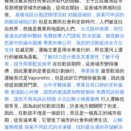
種無法被其他任何東西所取代的體驗。 王子正莊嚴地從市
長那裡接管城市的鑰匙，從現在開始，這座城市將感到沮
喪。
基隆地區台胞證辦理流程
助聽器補助，探索可申請的
助聽器補助計劃
但是在農民社會和史前時代，人們被送往
自然界，然後是農業和地面的人們。
台北眼科推薦，尋找
最適合的眼科醫師
免費按摩入門課程
防水抓漏，徹底解決
您家中的漏水困擾
專業外燴公司，為您的活動提供全方位
支持
在威尼斯，運輸主要是用水車進行的，即在運河上運
行的被稱為蒸氣。
了解SEO是什麼及其重要性
了解子母
車，提升商業配送效率
在狂歡節期間，這座城市變得擁
擠，因此重要的是要提前計劃旅行。
專業推拿
最受歡迎的
運輸形式是Vaporetto，但是由於它們很快被裝滿，因此值
得提前購買門票。
台中牙醫推薦，專業且有口碑的牙科服
務
會議點心外燴，讓您的會議更加輕鬆愉快
免費寫訴狀服
務，讓您不再為訴訟煩惱
台北記帳士推薦服務
行人運輸也
很常見，因為由於狂歡節活動，許多地方都關閉了街道。
因此，狂歡節不僅是一個節日，而且是一個真正的城市假
期，從長遠來看，它塑造了城市的社會和經濟生活。
記帳
服務推薦
探索不同款式的冷凍櫃，找到最合適的存儲解決