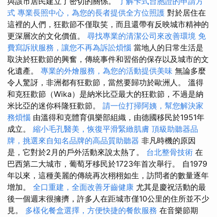
與該市居民建立了密切的關係。
了解卡式台胞證的申請方
式
專業長照中心，為您的長者提供全方位照護
對於居住在
這裡的人們，狂歡節不僅取笑，而且還帶有反映城市精神的
更深層次的文化價值。
尋找專業的清潔公司來改善環境
免
費寫訴狀服務，讓您不再為訴訟煩惱
當地人的日常生活是
取決於狂歡節的興奮，傳統事件和習俗的保存以及城市的文
化遺產。
專業的外燴服務，為您的活動提供美味
無論多麼
令人驚訝，非洲都有狂歡節，當然要歸功於歐洲人。 溫得
和克狂歡節（Wika）是納米比亞最大的狂歡節，不過是納
米比亞的迷你科隆狂歡節。
請一位打掃阿姨，幫您解決家
務煩惱
由溫得和克體育俱樂部組織，由德國移民於1951年
成立。
縮小毛孔醫美，恢復平滑緊緻肌膚
頂級助聽器品
牌，挑選來自知名品牌的高品質助聽器
非凡時機的原因
是，它對於2月的戶外活動來說太熱了。
台北整骨技術
在
巴西第二大城市，葡萄牙移民於1723年首次舉行。 自1979
年以來，這種美麗的傳統再次栩栩如生，訪問者的數量逐年
增加。
全口重建，全面改善牙齒健康
尤其是慶祝活動的最
後一個週末很擁擠，許多人在距城市僅10公里的住所並不少
見。
多樣化餐盒選擇，方便快捷的餐飲服務
在音樂節期