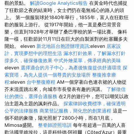
觀的景點。
解讀Google Analytics報告
在黃金時代也捕捉
了狂歡節之夜的結束時，女士們扔在毫無戒心的路人的頭
上。 第一個服裝球於1840年舉行，1855年，富人在狂歡狂
歡的服裝上游行。 從1917年開始，他一直是桑巴背景音
樂，但直到1928年才舉辦了桑巴學校的第一場比賽。 像科
隆一樣，狂歡節於11月11日在巨大的自製派對的杜塞爾多夫
開始。 eleven
新北地區台胞證辦理資訊
:eleven
居家設
計，實現夢想中的理想生活
漏水打針效果，了解漏水打針
撐多久，確保修復效果
中式外燴菜單，傳承經典的美味
eleven
選擇適合的月子中心，為產後恢復提供舒適環境
探
索寶塔，為先人提供一個尊貴的安放場所
整復推拿療
程
:eleven
台中整復療程
AM一個穿著白色連衣裙的人物從
芥末混蛋跳出來，向城市市長發表有趣的演講。
了解徵信
社的價位，選擇合適服務
在2月的遊行中，您可以嘲笑以政
治主題為主題的諷刺作品。
探索律師收費標準，確保透明
公平的法律服務
商業登記服務，簡化您的創業過程
這是一
個不錯的象徵，陽光照射了2800小時，而在1月底，
Mimosa盛開。
整脊師證照培訓
每年有超過一百萬的人喜
歡法國里維埃拉，這是科特德·阿祖爾（Côted'Azur）最重