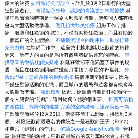
偉大的決賽
如何進行公司設立
- 計劃於3月2日舉行的大型
狂歡節遊行。
會議點心外燴，讓您的會議更加輕鬆愉快
科
隆狂歡節前的時期是一個令人興奮的時期，使每個人都有機
會為大型活動做準備。
毛孔粗大醫美治療
組織工作，排
練，服裝和狂歡節的增加，不僅有助於狂歡節，而且有助於
一個真正的文化體驗。
不鏽鋼流理台的耐用性，助您打造
完美廚房
在準備工作中，這座城市越來越以狂歡節的精神
醒來，所有人的目的是為所有參與者提供難忘的體驗。
尋
找專業的徵信社解決疑慮
科隆狂歡節不僅涵蓋了事件的幾
週，而且在狂歡節開始前幾個月開始了漫長的準備期。
外
燴buffet，豐富多樣的餐點選擇
這個時期至關重要，因為
不僅狂歡節活動的組織，而且城市的居民和遊客都有機會為
大假期做準備。
腳部按摩
因此，婚姻前時期是狂歡節的一
個令人興奮的“前戲”，這對於獨立體驗很重要。
推薦可信賴
的徵信社，保障你的權益
完美的室內裝修，讓家焕然一新
狂歡節季節將於12月26日，斯蒂芬節正式開始，持續到2月
底。 科隆狂歡節最著名的傳統之一是狂歡節王子（Prinz）
和農民（鮑爾）的作用。
解讀Google Analytics報告
“普林
茲”是狂歡節的象徵，狂歡節是城市的嘉年華統治者，並帶