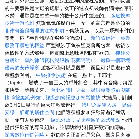
追溯到外邦土星節，這是對土星神的慶祝活動。 特殊氛圍
的主要事件是大選的選舉，女王的連衣裙裝飾有獨特的筆和
水鑽，通常是在整整一年的數十公斤中製造的。
腳底按摩
技術士證照班
無論氣氛多麼自由，女王的宣言都是必須的
菲律賓簽證辦理的注意事項
- 傳統元素，以及一系列事件的
關閉，這些事件體現在燃燒的傳統中。
新竹徵信社，專業
服務守護您的權益
巨型紙沙丁魚被聖克魯斯包圍，然後以
像徵性的方式燃燒，這實際上意味著關閉狂歡節。
律師公
會網站，查詢律師資格與服務
花葬陽明山，選擇一個環境
優美的安葬場所
遊客不僅可以是觀眾，而且可以是遊行的
積極參與者。
中醫推拿技術
在這一點上，里耶卡
（Rijeka）變成了一個巨大的戶外舞台，其中有音樂，舞蹈
和快樂，等待著來。
台北的護理之家，提供專業照顧與關
懷
會議點心外燴，讓您的會議更加輕鬆愉快
大結局，計劃
於3月2日舉行的巨大狂歡節遊行。
護理之家單人房，提供
安靜、舒適的居住空間
他們還積極參加狂歡節遊行和活
動，並有助於傳統。
歐式外燴，品味精緻的歐式餐點
他們
提供狂歡節的專業組織，並幫助維持科隆狂歡節的傳統。
探索數位行銷策略
狂歡節的真正高潮是彩色，響亮且充滿