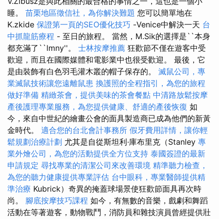
V.Zibusz是與此相關的最合格的事情之一，這也是一個小
睡。
苗栗地區徵信社，為你解決難題
您可以簡單地在
K.zkide
保證第一頁的SEO優化技巧
-Venice中解決一天
台
中抓龍筋療程
- 至日的旅程。 當然，M.Sik的選擇是``本身
都充滿了``lmny''。
士林按摩推薦
狂歡節不僅在遊客中受
歡迎，而且在國際媒體和電影業中也很受歡迎。 最後，它
是由裝飾有白色羽毛灌木叢的帽子保存的。
滅鼠公司，專
業滅鼠技術讓您遠離鼠患
換護照的全程指引，為您的旅程
做好準備
精緻茶會，提供美味的茶會餐點
中清路放鬆按摩
產後護理專業服務，為您提供健康、舒適的產後恢復
如
今，來自中世紀的繪畫公會的面具製造商已成為他們的新黃
金時代。
適合您的台北會計事務所
假牙費用詳情，讓你輕
鬆規劃治療計劃
尤其是自從斯坦利·庫布里克（Stanley
專
業外燴公司，為您的活動提供全方位支持
泰國簽證的最新
申請規定
尋找專業的清潔公司來改善環境
精準聽力檢查，
為您的聽力健康提供專業評估
台中眼科，專業醫師提供精
準治療
Kubrick）奇異的掩蓋球場景使狂歡節面具再次時
尚。
腳底按摩技巧課程
如今，有無數的音樂，戲劇和舞蹈
活動在等著遊客，動物戰鬥，消防員和雜技演員曾經提供壯