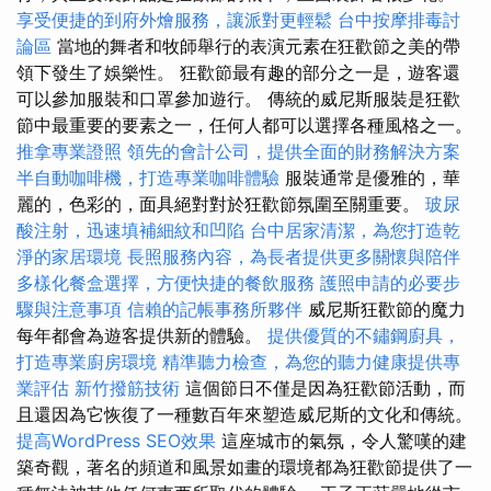
享受便捷的到府外燴服務，讓派對更輕鬆
台中按摩排毒討
論區
當地的舞者和牧師舉行的表演元素在狂歡節之美的帶
領下發生了娛樂性。 狂歡節最有趣的部分之一是，遊客還
可以參加服裝和口罩參加遊行。 傳統的威尼斯服裝是狂歡
節中最重要的要素之一，任何人都可以選擇各種風格之一。
推拿專業證照
領先的會計公司，提供全面的財務解決方案
半自動咖啡機，打造專業咖啡體驗
服裝通常是優雅的，華
麗的，色彩的，面具絕對對於狂歡節氛圍至關重要。
玻尿
酸注射，迅速填補細紋和凹陷
台中居家清潔，為您打造乾
淨的家居環境
長照服務內容，為長者提供更多關懷與陪伴
多樣化餐盒選擇，方便快捷的餐飲服務
護照申請的必要步
驟與注意事項
信賴的記帳事務所夥伴
威尼斯狂歡節的魔力
每年都會為遊客提供新的體驗。
提供優質的不鏽鋼廚具，
打造專業廚房環境
精準聽力檢查，為您的聽力健康提供專
業評估
新竹撥筋技術
這個節日不僅是因為狂歡節活動，而
且還因為它恢復了一種數百年來塑造威尼斯的文化和傳統。
提高WordPress SEO效果
這座城市的氣氛，令人驚嘆的建
築奇觀，著名的頻道和風景如畫的環境都為狂歡節提供了一