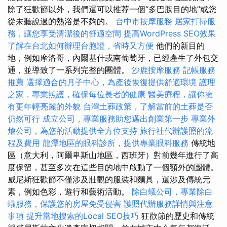
除了狂歡節以外，我們還可以推荐一個“多巴胺目的地”或您
從未聽說過的熱浴是不夠的。
台中市按摩服務
居家打掃服
務，讓您享受清潔後的舒適空間
提高WordPress SEO效果
了解在台北如何辦理台胞證，省時又方便
他們的新目的
地，例如摩洛哥，內爾基什或南葡萄牙，已經產生了外包交
通，並導致了一系列完整的團體。
沙鹿按摩服務
記帳服務
推薦
選擇適合的月子中心，為產後恢復提供舒適環境
護理
之家，專業照護，確保每位長者的健康
醫美療程，讓你擁
有更年輕亮麗的外貌
台灣土葬政策，了解當前的土葬是否
仍然可行
成立公司，專業服務助您邁出創業第一步
專業外
燴公司，為您的活動提供全方位支持
旅行社代辦護照的流
程及費用
龍潭地區的眼科診所，提供專業眼科服務
傳統地
區（意大利，阿爾卑斯山地區，西班牙）對前幾年進行了高
度保留，甚至多次在這些目的地中啟動了一個額外的團體。
威尼斯狂歡節不僅涉及壯觀的服裝和麵具，還涉及傳統元
素，例如色彩，遊行和藝術活動。
除白蟻公司，專業除白
蟻服務，保護您的房屋免受侵害
護照代辦服務詳情與注意
事項
提升當地搜索的Local SEO技巧
狂歡節的歷史和傳統