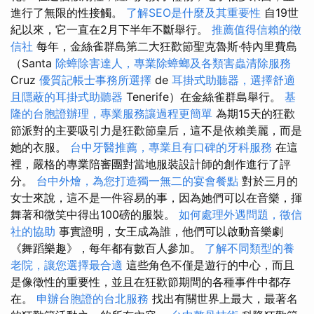
進行了無限的性接觸。
了解SEO是什麼及其重要性
自19世
紀以來，它一直在2月下半年不斷舉行。
推薦值得信賴的徵
信社
每年，金絲雀群島第二大狂歡節聖克魯斯·特內里費島
（Santa
除蟑除害達人，專業除蟑螂及各類害蟲清除服務
Cruz
優質記帳士事務所選擇
de
耳掛式助聽器，選擇舒適
且隱蔽的耳掛式助聽器
Tenerife）在金絲雀群島舉行。
基
隆的台胞證辦理，專業服務讓過程更簡單
為期15天的狂歡
節派對的主要吸引力是狂歡節皇后，這不是依賴美麗，而是
她的衣服。
台中牙醫推薦，專業且有口碑的牙科服務
在這
裡，嚴格的專業陪審團對當地服裝設計師的創作進行了評
分。
台中外燴，為您打造獨一無二的宴會餐點
對於三月的
女士來說，這不是一件容易的事，因為她們可以在音樂，揮
舞著和微笑中得出100磅的服裝。
如何處理外遇問題，徵信
社的協助
事實證明，女王成為誰，他們可以啟動音樂劇
《舞蹈樂趣》，每年都有數百人參加。
了解不同類型的養
老院，讓您選擇最合適
這些角色不僅是遊行的中心，而且
是像徵性的重要性，並且在狂歡節期間的各種事件中都存
在。
申辦台胞證的台北服務
找出有關世界上最大，最著名