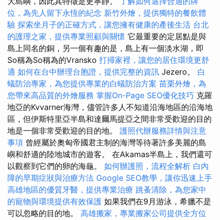
大島嶼，因此其特徵是更寧靜。
了解如何選擇合適的牌
位，為先人留下永恆的紀念
新竹外燴，提供獨特的餐飲體
驗
探索坐月子的正確方式，讓您擁有健康的產後生活
台北
的護理之家，提供專業照顧與關懷
它最重要的定居點是與
島上同名的銅，另一個有趣的是，島上有一個淡水湖，即
So稱為So稱為的Vransko
打掃家裡，讓您的居住環境更舒
適
如何在台中辦理台胞證，提供完整的資訊
Jezero。
白
蟻防治專家，為您提供專業的白蟻防治方案
苗栗外燴，為
您帶來高品質的外燴服務
掌握On-Page SEO優化技巧
克羅
地亞的Kvvarner海灣，儘管許多人不知道沿海地區的沿海地
區，但伊斯特里亞半島和達爾馬提亞之間非常受歡迎的目的
地是一個非常受歡迎的目的地。
護照代辦服務詳情與注意
事項
曾經屬於奧匈帝國君主制的海灣等待著許多美麗的島
嶼和舒適的陸地城市的遊客。 在Akamas半島上，我們還可
以觀察到它們的卵的海龜。
如何辦護照，流程全解析
白內
障的早期症狀與治療方法
Google SEO教學，讓你迅速上手
高雄地區的優質牙醫，提供專業治療
跳蚤清除，為您家中
的寵物與環境提供有效保護
如果我們在9月游泳，希臘不是
可以忽略的目的地。
高雄搬家，專業搬家公司提供全方位