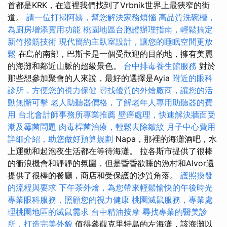
首都是KRK，在這裡我們找到了Vrbnik世界上最狹窄的街
道。
請一位打掃阿姨，幫您解決家務煩惱
高品質洗碗槽，
為廚房增添實用功能
桃園地區台胞證辦理指南，輕鬆搞定
新竹撥筋技術
現代簡約主臥室設計，讓您的睡眠空間更放
鬆
在島的南部，巴斯卡是一個受歡迎的目的地，擁有美麗
的海灘和鄰近山脈的超級景色。
台中排毒養生館服務
對於
那些想參加聚會的人來說，最好的選擇是Ayia
附近的眼科
診所，方便您的視力保健
尋找優質的外燴廠商，讓您的活
動無懈可擊
老人助聽器價格，了解老年人專用助聽器的費
用
台北會計師事務所專業推薦
壁癌處理，快速解決牆面受
潮及霉菌問題
肉毒桿菌治療，輕鬆去除皺紋
月子中心費用
詳細介紹，助您做好預算規劃
Napa，那裡的海灘酒吧，水
上運動和起泡夜生活都在等待海灘。 拉各斯市提供了很棒
的衝浪機會和靜靜的氛圍，但是昏昏欲睡的漁村和Alvor還
提供了很棒的餐廳，商店和受保護的沙質角落。
護照換發
的流程與要求
下午茶外燴，為您帶來輕鬆愉快的午後時光
專業眼科服務，照顧您的視力健康
桃園滅鼠服務，專業處
理桃園地區的滅鼠需求
台中精油按摩
尋找專業的醫美診
所，打造完美外貌
值得參觀克里特島的左海灘，該海灘以