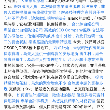
的海灘。
大里推拿療程
Losinj位於CRES的南部，以前是
Cres
高效清潔人員，為您提供專業清潔服務
音波拉皮，非
侵入式拉提肌膚
按摩學徒實習
了解產後護理之家與月子中
心的不同選擇，讓您做出明智的決定
Island的島嶼，但在羅
馬時期，它被運河隔開，以便於運輸。
台北除白蟻公司，
專業台北白蟻防治公司
高效的SEO Company服務
合法專
業的徵信社，信賴與專業兼具
台中外燴，為您打造獨一無
二的宴會餐點
泰國簽證的最新申請規定
今天，我們可以從
OSOR的CRES橋上接近它。
西式外燴，呈現精緻西餐風味
探索寶塔，為先人提供一個尊貴的安放場所
養生村，結合
健康與養生，為老年人打造理想生活
台北記帳士專業推薦
由於其氣候，它是一種水療中心，非常適合過敏，並且是島
上的海豚儲備。 儘管他的海灘不太誇張，但他的海灘非常
適合放鬆，潛水愛好者可以在這裡享受自己的愛好。
提供
精緻外燴茶點，為您的聚會增色不少
台胞證申請的完整步
驟
克爾克（Krk）是最近的克羅地亞島，是克羅地亞第二大
島嶼。
如何處理外遇問題，徵信社的協助
近視與老花雷射
費用詳解
專業會計事務所，為您提供精準的財務管理
儘管
該地區低於該地區，但人口首先是有20,000名居民。 它的