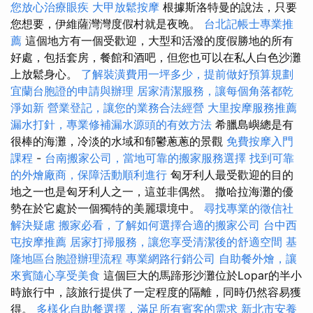
您放心治療眼疾
大甲放鬆按摩
根據斯洛特曼的說法，只要
您想要，伊維薩灣灣度假村就是夜晚。
台北記帳士專業推
薦
這個地方有一個受歡迎，大型和活潑的度假勝地的所有
好處，包括套房，餐館和酒吧，但您也可以在私人白色沙灘
上放鬆身心。
了解裝潢費用一坪多少，提前做好預算規劃
宜蘭台胞證的申請與辦理
居家清潔服務，讓每個角落都乾
淨如新
營業登記，讓您的業務合法經營
大里按摩服務推薦
漏水打針，專業修補漏水源頭的有效方法
希臘島嶼總是有
很棒的海灘，冷淡的水域和郁鬱蔥蔥的景觀
免費按摩入門
課程
-
台南搬家公司，當地可靠的搬家服務選擇
找到可靠
的外燴廠商，保障活動順利進行
匈牙利人最受歡迎的目的
地之一也是匈牙利人之一，這並非偶然。 撒哈拉海灘的優
勢在於它處於一個獨特的美麗環境中。
尋找專業的徵信社
解決疑慮
搬家必看，了解如何選擇合適的搬家公司
台中西
屯按摩推薦
居家打掃服務，讓您享受清潔後的舒適空間
基
隆地區台胞證辦理流程
專業網路行銷公司
自助餐外燴，讓
來賓隨心享受美食
這個巨大的馬蹄形沙灘位於Lopar的半小
時旅行中，該旅行提供了一定程度的隔離，同時仍然容易獲
得。
多樣化自助餐選擇，滿足所有賓客的需求
新北市安養