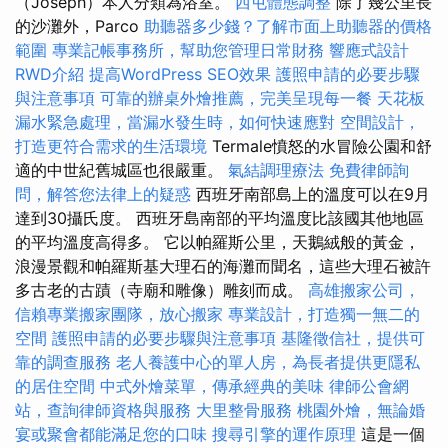
（Joseph）本人分類為浴室。
西屯體態調整
除了幾公里長
的沙灘外，Parco
助聽器多少錢？了解市面上助聽器的價格
範圍
專業記帳事務所，幫助您管理日常財務
響應式設計
RWD介紹
提高WordPress SEO效果
護照申請的必要步驟
與注意事項
可靠的辦桌外燴推薦，完美呈現每一餐
天花板
漏水緊急處理，當漏水發生時，如何快速應對
空間設計，
打造更符合需求的生活環境
Termale憤怒的水冒險公園和舒
適的中世紀舊城區也很嚴重。
氣結調理療法
免費律師詢
問，解答您法律上的疑惑
西班牙南部島上的溫度可以在9月
達到30攝氏度。 西班牙島南部的平均溫度比該國其他地區
的平均溫度高得多。 它以帕羅斯公里，天鵝絨般的黃金，
浪漫景觀和帕羅斯基大理石的海灘而聞名，這些大理石被許
多古老的古蹟（寺廟和雕像）雕刻而成。
高雄搬家公司，
信賴專業搬家團隊，放心搬家
專業設計，打造獨一無二的
空間
護照申請的必要步驟與注意事項
基隆徵信社，提供可
靠的調查服務
老人養護中心的單人房，為長者提供更隱私
的居住空間
中式外燴菜單，傳承經典的美味
律師公會網
站，查詢律師資格與服務
大里整骨服務
桃園外燴，無論婚
宴或聚會都能滿足您的口味
搜尋引擎的運作原理
這是一個