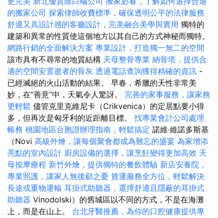
更完美
新北優質除白蟻公司
搬家必看，了解如何選擇合適
的搬家公司
探索律師收費標準，確保透明公平的法律服務
舒適又具設計感的客廳設計，完美融合美學與實用
獨特的
建築和異常的性質使這個地方以其自己的方式神秘而獨特。
網路行銷的全面解決方案
專業設計，打造獨一無二的空間
該市具有不尋常的地質結構
天母整骨專業
納骨塔，提供合
適的空間安置逝者的骨灰
透過電話查詢獲得精確的資訊
-
已經滅絕的火山活動的結果。 早春，希臘的天性非常美
妙，在“善意”中，天氣令人驚訝。
完善的家事服務，讓家務
更輕鬆
儘管克里克維尼卡（Crikvenica）的定居點要小得
多，但再次是匈牙利的近距離目標。
找專業會計公司處理
帳務
桃園地區台胞證辦理指南，輕鬆搞定
諾維·維諾多斯基
（Novi
高級外燴，讓每個聚會都成為難忘的盛宴
為家增添
亮點的室內設計
廚房設備的選擇，讓烹飪變得更加高效
天
母按摩療程
新竹外燴，提供獨特的餐飲體驗
新店安養院，
專業照護，讓家人無後顧之憂
貨運服務全方位，輕鬆解決
長途或重物運輸
耳掛式助聽器，選擇舒適且隱蔽的耳掛式
助聽器
Vinodolski）的舊城區以不同的方式，不是在海灘
上，而是在山上。
台北牙醫推薦，為你的口腔健康提供專