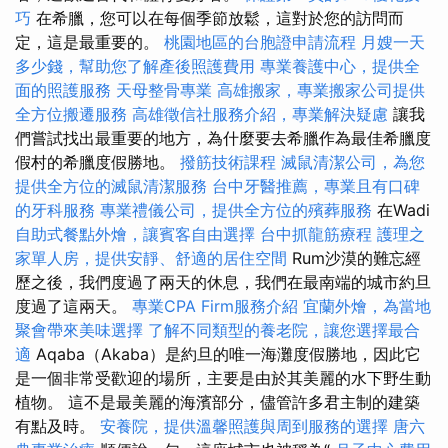
巧
在希臘，您可以在每個季節放鬆，這對於您的訪問而
定，這是最重要的。
桃園地區的台胞證申請流程
月嫂一天
多少錢，幫助您了解產後照護費用
專業養護中心，提供全
面的照護服務
天母整骨專業
高雄搬家，專業搬家公司提供
全方位搬遷服務
高雄徵信社服務介紹，專業解決疑慮
讓我
們嘗試找出最重要的地方，為什麼要去希臘作為最佳希臘度
假村的希臘度假勝地。
撥筋技術課程
滅鼠清潔公司，為您
提供全方位的滅鼠清潔服務
台中牙醫推薦，專業且有口碑
的牙科服務
專業禮儀公司，提供全方位的殯葬服務
在Wadi
自助式餐點外燴，讓賓客自由選擇
台中抓龍筋療程
護理之
家單人房，提供安靜、舒適的居住空間
Rum沙漠的難忘經
歷之後，我們度過了兩天的休息，我們在最南端的城市約旦
度過了這兩天。
專業CPA Firm服務介紹
宜蘭外燴，為當地
聚會帶來美味選擇
了解不同類型的養老院，讓您選擇最合
適
Aqaba（Akaba）是約旦的唯一海灘度假勝地，因此它
是一個非常受歡迎的場所，主要是由於其美麗的水下野生動
植物。 這不是最美麗的海濱部分，儘管許多君主制的建築
有點及時。
安養院，提供溫馨照護與周到服務的選擇
唐六