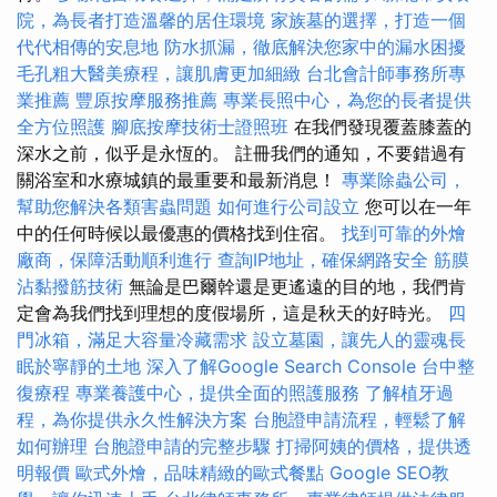
院，為長者打造溫馨的居住環境
家族墓的選擇，打造一個
代代相傳的安息地
防水抓漏，徹底解決您家中的漏水困擾
毛孔粗大醫美療程，讓肌膚更加細緻
台北會計師事務所專
業推薦
豐原按摩服務推薦
專業長照中心，為您的長者提供
全方位照護
腳底按摩技術士證照班
在我們發現覆蓋膝蓋的
深水之前，似乎是永恆的。 註冊我們的通知，不要錯過有
關浴室和水療城鎮的最重要和最新消息！
專業除蟲公司，
幫助您解決各類害蟲問題
如何進行公司設立
您可以在一年
中的任何時候以最優惠的價格找到住宿。
找到可靠的外燴
廠商，保障活動順利進行
查詢IP地址，確保網路安全
筋膜
沾黏撥筋技術
無論是巴爾幹還是更遙遠的目的地，我們肯
定會為我們找到理想的度假場所，這是秋天的好時光。
四
門冰箱，滿足大容量冷藏需求
設立墓園，讓先人的靈魂長
眠於寧靜的土地
深入了解Google Search Console
台中整
復療程
專業養護中心，提供全面的照護服務
了解植牙過
程，為你提供永久性解決方案
台胞證申請流程，輕鬆了解
如何辦理
台胞證申請的完整步驟
打掃阿姨的價格，提供透
明報價
歐式外燴，品味精緻的歐式餐點
Google SEO教