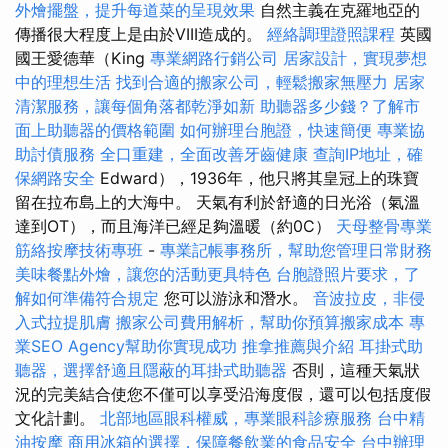
外燴擺盤，提升每道菜的呈現效果
自然主義在克羅地亞的
傳播很大程度上是由於VIII造成的。
經絡調理證照課程
英國
國王愛德華（King
專業網路行銷公司
居家設計，實現夢想
中的理想生活
找到合適的搬家公司，輕鬆搬家無壓力
居家
清潔服務，讓每個角落都乾淨如新
助聽器多少錢？了解市
面上助聽器的價格範圍
如何辦理台胞證，快速簡便
專業協
助討債服務
全口重建，全面改善牙齒健康
查詢IP地址，確
保網路安全
Edward），1936年，他只將其皇冠上的珠寶
留在拉布島上的大海中。 天氣有利於舒適的日光浴（氣溫
達到OT），而且海洋已經足夠溫暖（約0C）
天母整骨專業
筋絡按摩技術專班
-
專業記帳事務所，幫助您管理日常財務
美味餐點外燴，讓您的活動更具特色
台胞證照片要求，了
解如何準備符合規定
您可以游泳和潛水。
音波拉皮，非侵
入式拉提肌膚
搬家公司費用解析，幫助你預算搬家成本
專
業SEO Agency幫助你實現成功
推拿推薦與介紹
耳掛式助
聽器，選擇舒適且隱蔽的耳掛式助聽器
否則，這種天氣狀
況的完美結合使您不僅可以享受沿海度假，還可以包括度假
文化計劃。
北部地區眼科權威，專業眼科診療服務
台中精
油按摩
商用冰箱的選擇，保障餐飲業的食品安全
台中辦理