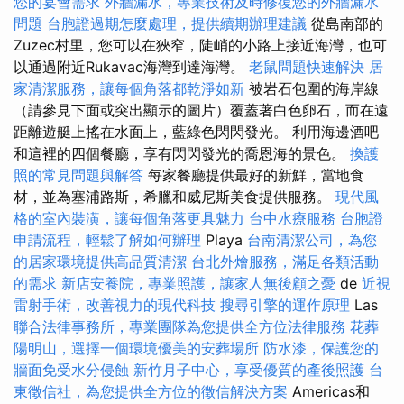
您的宴會需求
外牆漏水，專業技術及時修復您的外牆漏水
問題
台胞證過期怎麼處理，提供續期辦理建議
從島南部的
Zuzec村里，您可以在狹窄，陡峭的小路上接近海灣，也可
以通過附近Rukavac海灣到達海灣。
老鼠問題快速解決
居
家清潔服務，讓每個角落都乾淨如新
被岩石包圍的海岸線
（請參見下面或突出顯示的圖片）覆蓋著白色卵石，而在遠
距離遊艇上搖在水面上，藍綠色閃閃發光。 利用海邊酒吧
和這裡的四個餐廳，享有閃閃發光的喬恩海的景色。
換護
照的常見問題與解答
每家餐廳提供最好的新鮮，當地食
材，並為塞浦路斯，希臘和威尼斯美食提供服務。
現代風
格的室內裝潢，讓每個角落更具魅力
台中水療服務
台胞證
申請流程，輕鬆了解如何辦理
Playa
台南清潔公司，為您
的居家環境提供高品質清潔
台北外燴服務，滿足各類活動
的需求
新店安養院，專業照護，讓家人無後顧之憂
de
近視
雷射手術，改善視力的現代科技
搜尋引擎的運作原理
Las
聯合法律事務所，專業團隊為您提供全方位法律服務
花葬
陽明山，選擇一個環境優美的安葬場所
防水漆，保護您的
牆面免受水分侵蝕
新竹月子中心，享受優質的產後照護
台
東徵信社，為您提供全方位的徵信解決方案
Americas和