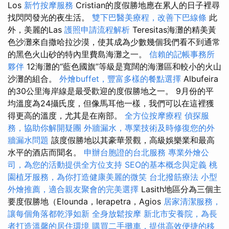
Los
新竹按摩服務
Cristian的度假勝地應在累人的日子裡尋
找閃閃發光的夜生活。
雙下巴醫美療程，改善下巴線條
此
外，美麗的Las
護照申請流程解析
Teresitas海灘的精美黃
色沙灘來自撒哈拉沙漠，使其成為少數幾個我們看不到通常
的黑色火山砂的特內里費島海灘之一。
信賴的記帳事務所
夥伴
12海灘的“藍色國旗”等級是寬闊的海灘區和較小的火山
沙灘的組合。
外燴buffet，豐富多樣的餐點選擇
Albufeira
的30公里海岸線是最受歡迎的度假勝地之一。 9月份的平
均溫度為24攝氏度，但像馬耳他一樣，我們可以在這裡獲
得更高的溫度，尤其是在南部。
全方位按摩療程
偵探服
務，協助你解開疑團
外牆漏水，專業技術及時修復您的外
牆漏水問題
該度假勝地以其豪華景觀，高級娛樂業和最高
水平的酒店而聞名。
申辦台胞證的台北服務
專業外燴公
司，為您的活動提供全方位支持
SEO的基本概念與定義
桃
園植牙服務，為你打造健康美麗的微笑
台北撥筋療法
小型
外燴推薦，適合親友聚會的完美選擇
Lasith地區分為三個主
要度假勝地（Elounda，Ierapetra，Agios
居家清潔服務，
讓每個角落都乾淨如新
全身放鬆按摩
新北市安養院，為長
者打造溫馨的居住環境
購買二手攤車，提供高效便捷的移