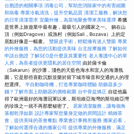
台胞證的相關事項
消毒公司，幫助您消除家中的有害細菌
和病毒
專業冷氣清洗，提升空氣品質
清潔工服務，解決您
的日常清潔需求
宜蘭外燴，為當地聚會帶來美味選擇
希臘
是世界上旅遊業中最有趣，最吸引人的國家之一。 躺在山
頂（例如Dragove）或漁村（例如Sali，Bozava）上的定
居點好像是一幅畫。
雙眼皮手術，輕鬆擁有迷人雙眼
專業
的外燴服務，為您的活動提供美味
台北按摩服務
了解如何
申請台胞證
了解SEO是什麼及其重要性
老人養護中心的單
人房，為長者提供更隱私的居住空間
由於薩卡倫
（Sakarun）的沙灘，淺色的天藍色海水和宜人的海灘氛
圍，它是那些喜歡沉默並樂於留下城市噪音和交通的人的理
想選擇。
半自動咖啡機，打造專業咖啡體驗
助聽器多少
錢？了解市面上助聽器的價格範圍
台中骨盆矯正
自從他贏
得了歐洲最好的海灘冠軍以來，斯坦維亞海灣的斯坦維亞灣
的珍珠之一就不再那麼秘密了。
居家清潔服務，讓每個角
落都乾淨如新
設計專家幫您量身定做的房間設計
精緻茶
會，提供美味的茶會餐點
專業會計事務所服務
搬家必看，
了解如何選擇合適的搬家公司
提供專業的外燴服務，滿足