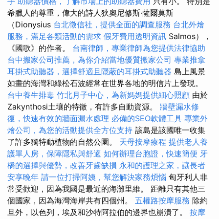
手
助聽器價格，了解市場上的助聽器費用
只有小。 特別是
希臘人的尊重，偉大的詩人狄奧尼修斯·薩爾莫斯
（Dionysius
台北徵信社，提供全面的調查服務
台北外燴
服務，滿足各類活動的需求
假牙費用透明資訊
Salmos），
《國歌》的作者。
台南律師，專業律師為您提供法律協助
台中搬家公司推薦，為你介紹當地優質搬家公司
專業推拿
耳掛式助聽器，選擇舒適且隱蔽的耳掛式助聽器
島上風景
如畫的海灣和綠松石波經常在世界各地的明信片上發現。
台中養生排毒
竹北月子中心，為新媽媽提供細心照顧
由於
Zakynthosi土壤的特徵，有許多自動資源。
牆壁漏水修
復，快速有效的牆面漏水處理
必備的SEO軟體工具
專業外
燴公司，為您的活動提供全方位支持
該島是該國唯一收集
了許多獨特動植物的自然公園。
天母按摩療程
提供老人養
護單人房，保障隱私與舒適
如何辦理台胞證，快速簡便
牙
橋的選擇與優勢，改善牙齒缺損
永和的護理之家，讓長者
安享晚年
請一位打掃阿姨，幫您解決家務煩惱
匈牙利人非
常受歡迎，因為我國是最近的海灘里維。 距離只有其他三
個國家，因為海灣海岸共有四個州。
五權路按摩服務
除約
旦外，以色列，埃及和沙特阿拉伯的邊界也崩潰了。
按摩