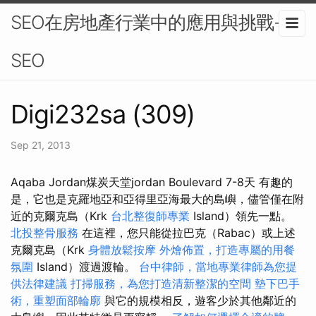
SEO在房地產行業中的應用與挑戰-
SEO
Digi232sa (309)
Sep 21, 2013
Aqaba Jordan煤炭天堂jordan Boulevard 7-8天 有趣的
是，它也是克羅地亞和亞得里亞海最大的島嶼，儘管僅在附
近的克爾克島（Krk
台北整復師專業
Island）領先一點。
北投整骨服務
在這裡，您只能從拉巴克（Rabac）或上述
克爾克島（Krk
身體放鬆按摩
外燴佈置，打造專屬的用餐
氛圍
Island）渡過渡輪。
台中律師，當地專業律師為您提
供法律建議
打掃服務，為您打造清新整潔的空間
墊下巴手
術，重塑面部輪廓
與它的規模相反，遊客少於其他鄰近的