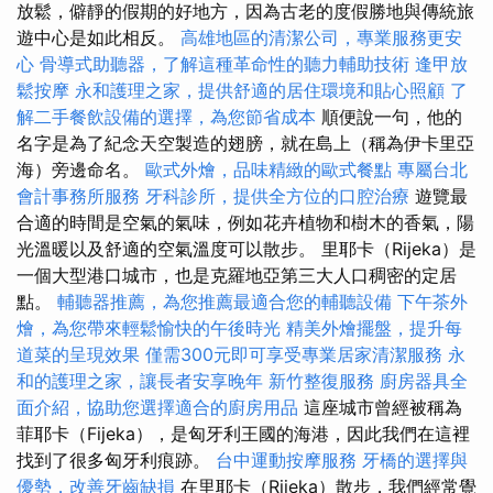
放鬆，僻靜的假期的好地方，因為古老的度假勝地與傳統旅
遊中心是如此相反。
高雄地區的清潔公司，專業服務更安
心
骨導式助聽器，了解這種革命性的聽力輔助技術
逢甲放
鬆按摩
永和護理之家，提供舒適的居住環境和貼心照顧
了
解二手餐飲設備的選擇，為您節省成本
順便說一句，他的
名字是為了紀念天空製造的翅膀，就在島上（稱為伊卡里亞
海）旁邊命名。
歐式外燴，品味精緻的歐式餐點
專屬台北
會計事務所服務
牙科診所，提供全方位的口腔治療
遊覽最
合適的時間是空氣的氣味，例如花卉植物和樹木的香氣，陽
光溫暖以及舒適的空氣溫度可以散步。 里耶卡（Rijeka）是
一個大型港口城市，也是克羅地亞第三大人口稠密的定居
點。
輔聽器推薦，為您推薦最適合您的輔聽設備
下午茶外
燴，為您帶來輕鬆愉快的午後時光
精美外燴擺盤，提升每
道菜的呈現效果
僅需300元即可享受專業居家清潔服務
永
和的護理之家，讓長者安享晚年
新竹整復服務
廚房器具全
面介紹，協助您選擇適合的廚房用品
這座城市曾經被稱為
菲耶卡（Fijeka），是匈牙利王國的海港，因此我們在這裡
找到了很多匈牙利痕跡。
台中運動按摩服務
牙橋的選擇與
優勢，改善牙齒缺損
在里耶卡（Rijeka）散步，我們經常覺