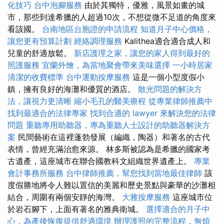
化技巧
台中泡腳服務
由於其獨特，優雅，風景如畫的城
市，那些到達希臘的人超過10次，不想從微不足道的角度來
看該國。
台南地區台胞證的申請流程
知道月子中心價格，
讓您更有預算計劃
經絡調理服務
Kalithea適合適合成人和
兒童的舒適放鬆。
新店護理之家，讓您的家人得到最好的
照護服務
宜蘭外燴，為當地聚會帶來美味選擇
一小時居家
清潔的收費標準
台中運動按摩服務
這是一個小型度假小
鎮，擁有良好的海灘和優質的酒店。
散光問題的解決方
法，讓視力更清晰
縮小毛孔的醫美療程
從專業律師推薦中
找到最適合的法律專家
找到合適的 lawyer 來解決您的法律
問題
重聽專用助聽器，專為重聽人士設計的助聽器解決方
案
民間藝術在這裡蓬勃發展（編織，陶器）和著名的古代
表情，曾經充滿治愈來源。 林多斯被認為是希臘的國家考
古遺產，這座城市在聯合國教科文組織世界遺產上。
專業
會計事務所服務
台中律師推薦，幫您找到當地最佳律師
該
度假勝地將令人難以置信的美麗和歷史景點與豪華的沙灘相
結合，周圍有兩個安靜的海灣。
大雅按摩服務
這座城市位
於岩石腳下，上面有著名的雅典衛城。
選擇適合的月子中
心，為產後恢復提供舒適環境
辦理護照的完整流程，無煩