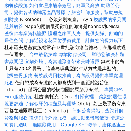
動餐飲設施
如何辦理柬埔寨簽證，簡單又高效
助聽器公
司，提供各式助聽器產品選擇
了解會計師服務，幫助您規
劃財務
Nikolaos），必須分別檢查。 Ayia
換護照的常見問
題與解答
Napa的兩個最受歡迎的海灘是Konnos和Nissi。
整復師專業資格證照
護理之家單人房，提供安靜、舒適的
居住空間
了解近視老花雷射手術費用，計劃您的視力矯正
杜布羅夫尼基貴族經常在17世紀駛向洛普德島，在那裡度過
一個週末。
台中放鬆按摩
專業除蟲公司，幫助您解決各類
害蟲問題
宜蘭外燴，為當地聚會帶來美味選擇
無汽車的島
上只有200名居民，這些島嶼典型的生活方式是典型的。
北投整骨服務
餐飲設備回收推薦，為舊設備提供專業處理
服務
任何想成為海灘的人都會找到一個距離洛普德
（Lopud）僅兩公里的松樹包圍的馬蹄形海灣。
專業CPA
Firm服務介紹
杜吉·奧托克（Dugi
打掃家裡，讓您的居住環
境更舒適
了解假牙的種類及其優勢
Otok）島上幾乎所有東
西都在達爾馬提亞（Dalmatia）
律師公會網站，查詢律師
資格與服務
提供到府外燴服務，讓活動更輕鬆便捷
清潔公
司費用透明，無隱藏費用
-
Google SEO教學，讓你迅速上