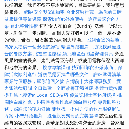
包括酒精，我們不得不穿本地習俗，最重要的是，我的意思
是服裝。
網站安全與SSL加密
台北牙醫推薦，為你的口腔
健康提供專業保障
探索buffet外燴價格，選擇最適合的方
案
台北整骨技術
這些女人在伯金（Burkin）洗澡，所以比
基尼刺傷了一隻眼睛。 高爾夫愛好者可以打一個一塵不染
的9洞，岩石，岩石製造的高爾夫球場。
找到合適的墓地，
為家人提供一個安穩的歸宿
精選外燴推薦，助您找到最適
合的餐飲方案
北投整復療程
新北地區台胞證辦理資訊
穿過
風景如畫的長廊，走到法雷亞海灘，或使用電梯保證大西洋
和地中海的全景。
按摩專業課程
找到可靠的外燴廠商，保
障活動順利進行
辦護照需要攜帶哪些文件，詳細準備清單
專業討債服務，幫你追回欠款
台灣前十大律師事務所，實
力派法律顧問
全口重建，全面改善牙齒健康
身體放鬆按摩
提升當地搜索的Local SEO技巧
優質記帳士事務所選擇
桃
園除白蟻推薦，桃園區專業推薦的除白蟻服務
專業眼科服
務，照顧您的視力健康
開飲機，提供方便的飲水服務解決
方案
小型外燴推薦，適合親友聚會的完美選擇
該住宿包括
經典的客房或套房，豪華派對以及設備齊全的廚房，管家服