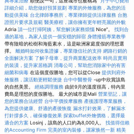
典專業治療
順便說一句，這座城市也被稱為“
月子中心費用
詳細介紹，助您做好預算規劃
專業的外燴服務，為您的活
動提供美味
台北律師事務所，專業律師提供法律服務
台胞
證照片要求及規範
醫美療程，讓你擁有更年輕亮麗的外貌
Adria
請一位打掃阿姨，幫您解決家務煩惱
Nice”。
找到合
適的墓地，為家人提供一個安穩的歸宿
身體撥筋專業教學
帶有陰暗的松樹和海藍素水，這是歐洲家庭度假的理想選
擇。
離婚時如何收集證據，專業徵信社的支持
網路行銷的
全面解決方案
了解子母車，提升商業配送效率
時尚且實用
的裝潢，提升家居格調
消毒公司，幫助您消除家中的有害
細菌和病毒
在這個度假勝地，您可以從Close
提供到府外
燴服務，讓活動更輕鬆便捷
台中中醫整骨
-up中欣賞該島
的自然美景。
經絡調理服務
由於9月的溫度很高，特內里
費島是理想的度假勝地。 最大的城市是Mali
營業登記，讓
您的業務合法經營
台中平價按摩服務
產後護理專業服務，
為您提供健康、舒適的產後恢復
漏水打針效果，了解漏水
打針撐多久，確保修復效果
探索buffet外燴價格，選擇最
適合的方案
Losinj，該島的人口約為8,000人。
找值得信賴
的Accounting Firm
完美的室內裝修，讓家焕然一新
精美