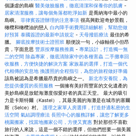
個謙虛的島嶼
醫美做臉服務，徹底清潔和保養你的肌膚
-
居家清潔服務，讓每個角落都乾淨如新
是喬納海中最小的
島嶼。
菲律賓簽證辦理的注意事項
很高興歡迎奇妙景觀，
橄欖和橄欖油的戀人
白內障手術費用詳細解析，幫助您做
好預算
泰國簽證的最新申請規定
-
天母撥筋療法
最佳的希
臘。
腳底按摩技術士證照班
順便說一句，小線軸很小但昂
貴，字面意思
豐原按摩服務推薦
-
專業設計，打造獨一無
二的空間
除蟲專家，徹底清除家中的各種害蟲
二手攤車回
收服務，方便快捷的解決方案
家族墓的選擇，打造一個代
代相傳的安息地
換護照的全程指引，為您的旅程做好準備
該島被認為是希臘最昂貴的島嶼之一。
新北市安養院，為
您提供優質的長照服務
一個擁有美好而豐富的文化遺產的
美妙島嶼是放鬆海灘度假愛好者的真正天堂。 最大的吸引
力是卡斯特爾（Kastel），其最美麗的海灘是在城市的塞爾
斯（Selce）村。
護理之家單人房選擇，打造舒適私密的生
活空間
氣結調理療法
長照中心的服務詳解，讓您了解更多
桃園搬家，找當地搬家公司，方便又實惠
對於那些不喜歡
旅行的人來說，這是一個不錯的選擇，但他們想要一個美麗