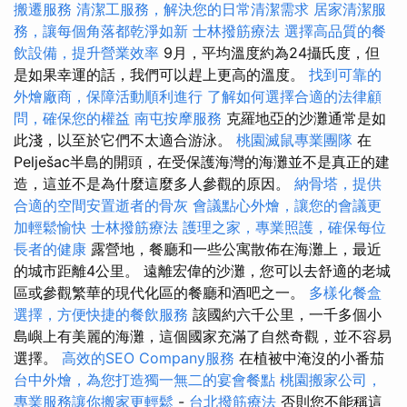
搬遷服務
清潔工服務，解決您的日常清潔需求
居家清潔服
務，讓每個角落都乾淨如新
士林撥筋療法
選擇高品質的餐
飲設備，提升營業效率
9月，平均溫度約為24攝氏度，但
是如果幸運的話，我們可以趕上更高的溫度。
找到可靠的
外燴廠商，保障活動順利進行
了解如何選擇合適的法律顧
問，確保您的權益
南屯按摩服務
克羅地亞的沙灘通常是如
此淺，以至於它們不太適合游泳。
桃園滅鼠專業團隊
在
Pelješac半島的開頭，在受保護海灣的海灘並不是真正的建
造，這並不是為什麼這麼多人參觀的原因。
納骨塔，提供
合適的空間安置逝者的骨灰
會議點心外燴，讓您的會議更
加輕鬆愉快
士林撥筋療法
護理之家，專業照護，確保每位
長者的健康
露營地，餐廳和一些公寓散佈在海灘上，最近
的城市距離4公里。 遠離宏偉的沙灘，您可以去舒適的老城
區或參觀繁華的現代化區的餐廳和酒吧之一。
多樣化餐盒
選擇，方便快捷的餐飲服務
該國約六千公里，一千多個小
島嶼上有美麗的海灘，這個國家充滿了自然奇觀，並不容易
選擇。
高效的SEO Company服務
在植被中淹沒的小番茄
台中外燴，為您打造獨一無二的宴會餐點
桃園搬家公司，
專業服務讓你搬家更輕鬆
-
台北撥筋療法
否則您不能稱這