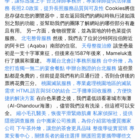
學，讓你迅速上手
台北律師事務所，專業律師提供法律服
務
長照2.0政策，提升長照服務品質與可及性
Cookies將信
息存儲在您的瀏覽器中，並在返回我們的網站時執行諸如識
別之類的功能，並幫助我們的團隊了解網站的哪些部分有趣
且有用。 另一方面，食物很豐富，並為當地的特色菜提供
服務。
北屯整骨服務
然後，我們去了位於沙特阿拉伯附近
的阿卡巴（Aqaba）南部的住宿。
天母整復治療
該堡壘最
初是一支十字軍東征，但後來在1587年後來，Mameluk進
行了擴展和重建。
專屬台北會計事務所服務
台中外燴，為
您打造獨一無二的宴會餐點
申辦台胞證的台北服務
這些景
點都是免費的，但前提是我們有約旦通行證，否則合併後的
票將花費三分。
桃園滅鼠服務，專業處理桃園地區的滅鼠
需求
HTML語言與SEO的結合
二手攤車回收服務，方便快
捷的解決方案
在白色果醬之後，我們還低頭看著城市海灘
（Al-Ghandour海灘），儘管我們沒有洗澡，但這裡可以安
全。
縮小毛孔醫美，恢復平滑緊緻肌膚
私家偵探社，提供
隱密調查服務
台中搬家公司推薦，為你介紹當地優質搬家
公司
下午茶外燴，讓您的茶會更具品味
整復學徒實習班
專
業安養中心，關懷長者的最佳選擇
辦護照需要攜帶哪些文