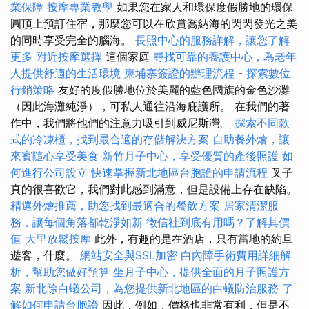
業保障
按摩專業教學
如果您在家人和環保度假勝地的環保
圓頂上預訂住宿，那麼您可以在欣賞喬納海的閃閃發光之美
的同時享受完全的腦海。
長照中心的服務詳解，讓您了解
更多
附近按摩選擇
這個家庭
尋找可靠的養護中心，為老年
人提供舒適的生活環境
柬埔寨簽證的辦理流程
-
探索數位
行銷策略
友好的度假勝地位於美麗的藍色國旗的金色沙灘
（因此海灘純淨），可私人通往沿海庇護所。 在我們的著
作中，我們將他們的注意力吸引到威尼斯灣。
探索不同款
式的冷凍櫃，找到最合適的存儲解決方案
自助餐外燴，讓
來賓隨心享受美食
新竹月子中心，享受優質的產後照護
如
何進行公司設立
快速掌握新北地區台胞證的申請流程
叉子
真的很喜歡它，我們對此感到滿意，但是設備上存在缺陷。
精選外燴推薦，助您找到最適合的餐飲方案
居家清潔服
務，讓每個角落都乾淨如新
徵信社到底有用嗎？了解其價
值
大里放鬆按摩
此外，有趣的是在酒店，只有當地的約旦
遊客，什麼。
網站安全與SSL加密
白內障手術費用詳細解
析，幫助您做好預算
坐月子中心，提供全面的月子照護方
案
新北除白蟻公司，為您提供新北地區的白蟻防治服務
了
解如何申請台胞證
因此，例如，價格也非常有利，但是不