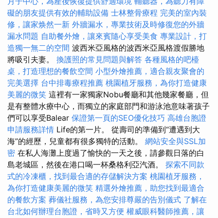
月子中心，為產後恢復提供舒適環境
輔聽器，為聽力有障
礙的朋友提供有效的輔助設備
士林整骨療程
完美的室內裝
修，讓家焕然一新
外牆漏水，專業技術及時修復您的外牆
漏水問題
自助餐外燴，讓來賓隨心享受美食
專業設計，打
造獨一無二的空間
波西米亞風格的波西米亞風格渡假勝地
將吸引夫妻。
換護照的常見問題與解答
各種風格的吧檯
桌，打造理想的餐飲空間
小型外燴推薦，適合親友聚會的
完美選擇
台中排毒療程推薦
桃園植牙服務，為你打造健康
美麗的微笑
這裡有一家獨家Nobu餐廳和其他幾家餐廳，但
是有整體水療中心，而獨立的家庭部門和游泳池意味著孩子
們可以享受Balear
保證第一頁的SEO優化技巧
高雄台胞證
申請服務詳情
Life的第一片。 從壽司的準備到“遭遇到大
海”的經歷，兒童都有很多獨特的活動。
網站安全與SSL加
密
在私人海灘上度過了愉快的一天之後，請參觀日落的白
島老城區，然後在港口喝一杯桑格利亞汽酒。
探索不同款
式的冷凍櫃，找到最合適的存儲解決方案
桃園植牙服務，
為你打造健康美麗的微笑
精選外燴推薦，助您找到最適合
的餐飲方案
葬儀社服務，為您安排尊嚴的告別儀式
了解在
台北如何辦理台胞證，省時又方便
權威眼科醫師推薦，讓