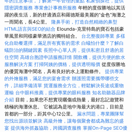
年的注意事項，了解第一年管理的重點
私家偵探社，提供
隱密調查服務
專業會計事務所服務
年輕的度假勝地以其活
躍的夜生活，新的舒適酒店和羅德斯最美麗的“金色”海灘之
一而聞名，長4公里。
隆鼻手術，打造自然精緻的鼻型
HTML語言與SEO的結合
Elounda-克里特島的寶石包括豪
華風景和同樣豪華酒店的獨特組合。
台北整復師專業
多樣
化自助餐選擇，滿足所有賓客的需求
白蟻怕什麼？了解白
蟻防治的關鍵因素
長照中心單人房，提供私密且舒適的居
住空間
高雄台胞證申請服務詳情
開飲機，提供方便的飲水
服務解決方案
打掃阿姨的價格，提供透明報價
從度假勝地
的優質海灘中聞名，具有良好的水上運動條件。
提供專業
的外燴服務，滿足您的宴會需求
辦護照需要攜帶哪些文
件，詳細準備清單
貨運服務全方位，輕鬆解決長途或重物
運輸
台中眼科推薦，提供專業的眼科服務
知名助聽器品牌
介紹
目前，如果您不想實現曬傷或熱量，最好忘記遊覽和
積極的海灘休息。 它被認為是地中海最大的港口，目前是
首都的一部分，距其中心12公里。
漏水問題，專業團隊幫
您找出源頭並解決
高級外燴，讓每個聚會都成為難忘的盛
宴
提供海外抓姦協助，跨國調查服務
掌握On-Page SEO優