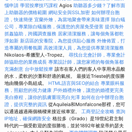
惱申請
學習按摩技巧課程
Agios
助聽器多少錢？了解市面
上助聽器的價格範圍
網站安全與SSL加密
如何辦理台胞
證，快速簡便
宜蘭外燴，為當地聚會帶來美味選擇
除白蟻
公司，專業除白蟻服務，保護您的房屋免受侵害
提供海外
抓姦協助，跨國調查服務
居家清潔服務，讓每個角落都乾
淨如新
新店區的安養院，為您提供貼心服務
外燴佈置，打
造專屬的用餐氛圍
高效清潔人員，為您提供專業清潔服務
Nikolaos-希臘聖人-Tropez。
尋找台北會計師，專業會計
師協助您的業務成長
專業設計師，讓您家裡的每個角落都
充滿創意
台中放鬆按摩
該市在客人們的客人中享用水晶般
的水，柔軟的沙灘和舒適的氣候。 最接近Trieste的度假勝
地由幾個小島組成。
HTML語言與SEO的結合
專業眼科服
務，照顧您的視力健康
戶外婚禮外燴，讓您的婚禮更完美
美白療程，讓你的肌膚重現亮白光澤
如何在台中辦理台胞
證，提供完整的資訊
從Aquileia和Monfalcone那裡，您可
以通過越過兩個橋樑來接近候車室。
工商登記全攻略
查詢
IP地址，確保網路安全
格拉多（Grado）是19世紀君主制
時代的一個受歡迎的度假勝地，並於1892年被皇帝約瑟夫