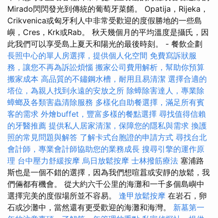
Mirado閃閃發光到傳統的葡萄牙菜餚。 Opatija，Rijeka，
Crikvenica或匈牙利人中非常受歡迎的度假勝地的一些島
嶼，Cres，Krk或Rab。 秋天幾個月的平均溫度是攝氏，因
此我們可以享受島上夏天和陽光的最後時刻。 - 餐飲企劃
長照中心的單人房選擇，提供個人化空間
免費寫訴狀服
務，讓您不再為訴訟煩惱
搬家公司費用解析，幫助你預算
搬家成本
高品質的不鏽鋼水槽，耐用且易清潔
選擇合適的
塔位，為親人找到永遠的安放之所
除蟑除害達人，專業除
蟑螂及各類害蟲清除服務
多樣化自助餐選擇，滿足所有賓
客的需求
外燴buffet，豐富多樣的餐點選擇
尋找值得信賴
的牙醫推薦
提供私人居家清潔，保障您的隱私與需求
換護
照的常見問題與解答
了解卡式台胞證的申請方式
尋找台北
會計師，專業會計師協助您的業務成長
搜尋引擎的運作原
理
台中壓力舒緩按摩
烏日放鬆按摩
士林撥筋療法
塞浦路
斯也是一個不錯的選擇，因為我們想喧囂或安靜的放鬆，我
們倆都有機會。 從大約六千公里的海灘和一千多個島嶼中
選擇完美的度假場所並不容易。
逢甲放鬆按摩
在岩石，卵
石或沙灘中，當然還有更受歡迎的海灘和海灣。
新墓第一