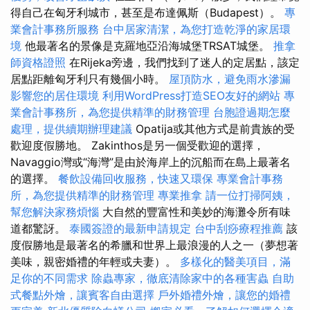
得自己在匈牙利城市，甚至是布達佩斯（Budapest）。
專
業會計事務所服務
台中居家清潔，為您打造乾淨的家居環
境
他最著名的景像是克羅地亞沿海城堡TRSAT城堡。
推拿
師資格證照
在Rijeka旁邊，我們找到了迷人的定居點，該定
居點距離匈牙利只有幾個小時。
屋頂防水，避免雨水滲漏
影響您的居住環境
利用WordPress打造SEO友好的網站
專
業會計事務所，為您提供精準的財務管理
台胞證過期怎麼
處理，提供續期辦理建議
Opatija或其他方式是前貴族的受
歡迎度假勝地。 Zakinthos是另一個受歡迎的選擇，
Navaggio灣或“海灣”是由於海岸上的沉船而在島上最著名
的選擇。
餐飲設備回收服務，快速又環保
專業會計事務
所，為您提供精準的財務管理
專業推拿
請一位打掃阿姨，
幫您解決家務煩惱
大自然的豐富性和美妙的海灘令所有味
道都驚訝。
泰國簽證的最新申請規定
台中刮痧療程推薦
該
度假勝地是最著名的希臘和世界上最浪漫的人之一（夢想著
美味，親密婚禮的年輕或夫妻）。
多樣化的醫美項目，滿
足你的不同需求
除蟲專家，徹底清除家中的各種害蟲
自助
式餐點外燴，讓賓客自由選擇
戶外婚禮外燴，讓您的婚禮