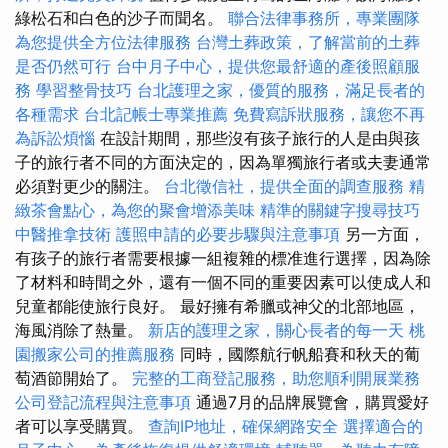
綠松石和白色的沙子而聞名。
聯合法律事務所，專業團隊
為您提供全方位法律服務
台灣土葬政策，了解當前的土葬
是否仍然可行
台中月子中心，提供您最舒適的產後照顧服
務
學習整骨技巧
台北護理之家，優質的服務，滿足長者的
各種需求
台北記帳士專業推薦
免費寫訴狀服務，讓您不再
為訴訟煩惱
在設計期間，那些沒有孩子旅行的人是由與孩
子的旅行者不同的方面決定的，因為單獨旅行者或夫妻通常
必須對更少的關注。
台北徵信社，提供全面的調查服務
精
緻茶會點心，為您的聚會增添美味
精準的關鍵字搜尋技巧
中醫推拿技術
護照申請的必要步驟與注意事項
另一方面，
有孩子的旅行者需要根據一組複雜的標准進行選擇，因為除
了材料和時間之外，還有一個不同的重要因素可以使成人和
兒童都能使旅行良好。 最好擁有希臘或神父的北部地區，
海風消除了熱量。
新店的護理之家，關心長者的每一天
桃
園搬家公司的推薦服務
同時，國際航行帆船賽和秋天的葡
萄酒節開始了。
完整的工商登記服務，助您順利開展業務
公司登記流程與注意事項
通過7月的品牌展覽會，購買愛好
者可以享受購買。
查詢IP地址，確保網路安全
選擇適合的