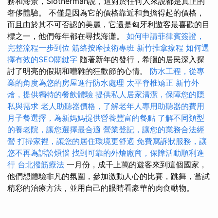
務和海景，Slotherman說，這對於任何人來說都是真正的
奢侈體驗。 不僅是因為它的價格靠近和負擔得起的價格，
而且由於其不可否認的美麗，它還是匈牙利遊客最喜歡的目
標之一，他們每年都在尋找海灘。
如何申請菲律賓簽證，
完整流程一步到位
筋絡按摩技術專班
新竹推拿療程
如何選
擇有效的SEO關鍵字
隨著新年的發行，希臘的居民深入探
討了明亮的假期和嘈雜的狂歡節的心情。
防水工程，從專
業的角度為您的房屋進行防水處理
太平脊椎矯正
新竹外
燴，提供獨特的餐飲體驗
提供私人居家清潔，保障您的隱
私與需求
老人助聽器價格，了解老年人專用助聽器的費用
月子餐選擇，為新媽媽提供營養豐富的餐點
了解不同類型
的養老院，讓您選擇最合適
營業登記，讓您的業務合法經
營
打掃家裡，讓您的居住環境更舒適
免費寫訴狀服務，讓
您不再為訴訟煩惱
找到可靠的外燴廠商，保障活動順利進
行
台北撥筋療法
一月份，成千上萬的遊客來到這個國家，
他們想體驗非凡的氛圍，參加激動人心的比賽，跳舞，嘗試
精彩的治療方法，並用自己的眼睛看豪華的肉食動物。