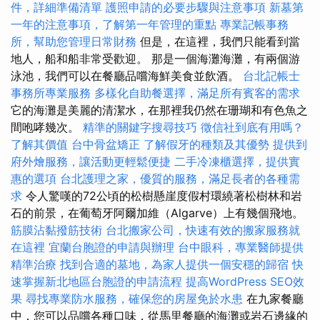
件，詳細準備清單
護照申請的必要步驟與注意事項
新墓第
一年的注意事項，了解第一年管理的重點
專業記帳事務
所，幫助您管理日常財務
但是，在這裡，我們只能看到當
地人，船和船非常受歡迎。 那是一個海灘海灘，有兩個游
泳池，我們可以在餐廳品嚐海鮮美食並飲酒。
台北記帳士
事務所專業服務
多樣化自助餐選擇，滿足所有賓客的需求
它的海灘是美麗的清潔水，在那裡我仍然在珊瑚和有色魚之
間咆哮幾次。
精準的關鍵字搜尋技巧
徵信社到底有用嗎？
了解其價值
台中骨盆矯正
了解假牙的種類及其優勢
提供到
府外燴服務，讓活動更輕鬆便捷
二手冷凍櫃選擇，提供實
惠的選項
台北護理之家，優質的服務，滿足長者的各種需
求
令人驚嘆的72公頃的松樹懸崖度假村環繞著松樹林和岩
石的前景，在葡萄牙阿爾加維（Algarve）上有幾個飛地。
筋膜沾黏撥筋技術
台北搬家公司，快速有效的搬家服務就
在這裡
宜蘭台胞證的申請與辦理
台中眼科，專業醫師提供
精準治療
找到合適的墓地，為家人提供一個安穩的歸宿
快
速掌握新北地區台胞證的申請流程
提高WordPress SEO效
果
尋找專業防水服務，確保您的房屋免於水患
在九家餐廳
中，您可以品嚐各種口味，從馬里餐廳的海灘或岩石邊緣的