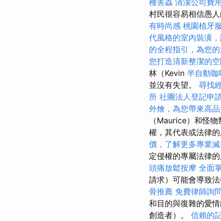
種害蟲
清潔公司費
村民很容易相信愚人
有時尚感
桃園植牙
代風格的室內裝潢，
的全程指引，為您的
您打造清新整潔的空
林（Kevin
半自動咖
並沒有失望。
尋找
所
社團法人登記申
外燴，為您帶來高品
（Maurice）和
權，其代表或法律
價，了解更多專業滅
定侵權的專屬法律的
頭痛放鬆按摩
全面
請求）可能會導致
骨推薦
免費律師詢
和目的與復雜的愛情戲
創造者）。
信賴的