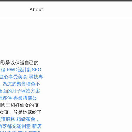
About
加戰爭以保護自己的
課程
RWD設計對SEO
隨心享受美食
尋找專
，為您的聚會增色不
全面的月子照護方案
銷夥伴
專業禮儀公
個國王和好仙女的孩
女孩，於是她嫁給了
照護服務
精緻茶會，
角落都充滿創意
新店