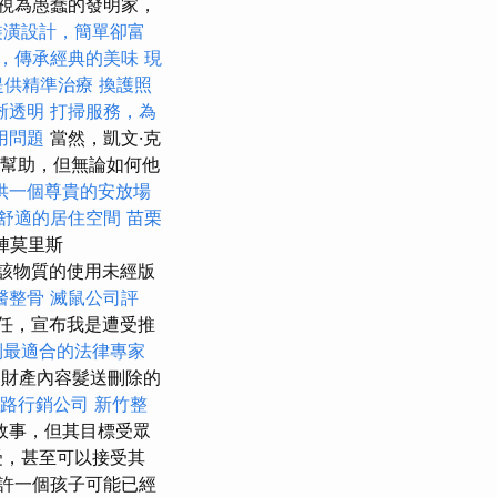
視為愚蠢的發明家，
裝潢設計，簡單卻富
，傳承經典的美味
現
提供精準治療
換護照
晰透明
打掃服務，為
用問題
當然，凱文·克
很有幫助，但無論如何他
供一個尊貴的安放場
舒適的居住空間
苗栗
陣莫里斯
堅信該物質的使用未經版
醫整骨
滅鼠公司評
任，宣布我是遭受推
到最適合的法律專家
的財產內容髮送刪除的
路行銷公司
新竹整
故事，但其目標受眾
接受，甚至可以接受其
許一個孩子可能已經