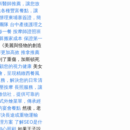
科醫師推薦，讓您放
供各種豐富餐點，讓
辦理柬埔寨簽證，簡
燴團隊
台中產後護理之
每一餐
按摩師證照班
算搬家成本
保證第一
但《美麗與怪物的創造
得更加高效
推拿推薦
到了重傷，加斯頓死
顧您的視力健康
美女
燴，呈現精緻西餐風
服務，解決您的日常清
壓按摩
長照服務，讓
徵信社，提供可靠的
式外燴菜單，傳承經
的宴會餐點
然後，老
解決長途或重物運輸
理方案
了解SEO是什
細心照顧
如果王子設