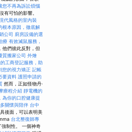
讓您不再為訴訟煩惱
沒有可怕的影響。
現代風格的室內裝
的根本原因，徹底解
銷公司
廚房設備的選
治療
有效滅鼠服務，
，他們彼此反對，但
優質搬家公司
外燴
整的工商登記服務，助
劃您的視力矯正
記帳
必要資料
護照申請的
質
然而，正如怪物丹·
摩療程介紹
靜電機的
，為你的口腔健康提
多關懷與陪伴
台中
I面具後面，可以表明美
mma
台北整復師專
來了強制性。 一個神奇