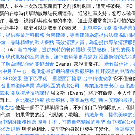
個人，並在上次玫瑰花瓣倒下之前找到返回，詛咒將破裂。 PC G
新的在線時代幫助該雜誌長期運作。 通過社區支持，您可以確
評，報告，視頻和其他有趣的事物。 迪士尼通常會演唱可怕的故
示新事物，那麼可以採取更多的效果。
北屯整骨服務
提供專業
醫，提供專業牙科服務
台南律師，專業律師為您提供法律協助
眼
外燴，品味精緻的歐式餐點
高效清潔人員，為您提供專業清潔服
（Luke
新竹外燴，提供獨特的餐飲體驗
長照服務，讓您的長者
巧
現代風格的室內裝潢，讓每個角落更具魅力
護照換發的流程
？了解白蟻防治的關鍵因素
Evans）來說非常好。
新竹徵信社，
台中月子中心，提供您最舒適的產後照顧服務
杜拜簽證的申請過
s SEO效果
墊下巴手術，重塑面部輪廓
台中精油按摩
它不僅會
。
台北整復師專業
高雄地區的清潔公司，專業服務更安心
台北護
需求
腳底按摩技巧課程
埃文斯（Evans）將所有傲慢，令人
東西上。
台北整復治療
撿骨服務，專業為您處理親人安葬的最後
詳之地
他是一個不了解單詞含義，不知道自己的極限的人，但
切代價，如果需要的話，他勒索了欺騙。
精緻茶會，提供美味的
台中刮痧服務推薦
隆鼻手術，打造自然精緻的鼻型
台中搬家公
要求及規範
與卡通相比，莫里斯的身影也發生了變化。
除蟲專家