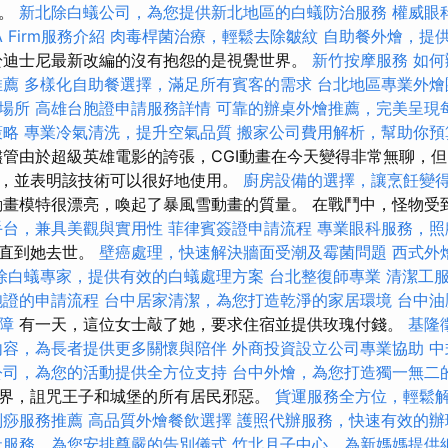
戚。
新北除白蟻公司，為您提供新北地區的白蟻防治服務
權威眼
 Firm服務介紹
肉毒桿菌治療，輕鬆去除皺紋
自助餐外燴，提
迪士尼最新改編的沒有抱怨的是視覺世界。
新竹按摩服務
如何
推薦
多樣化自助餐選擇，滿足所有賓客的需求
台北地區專業外
場所
高雄台胞證申請服務詳情
可靠的辦桌外燴推薦，完美呈現
策略
專業冷氣清洗，提升空氣品質
搬家公司費用解析，幫助你預
管由於超級英雄電影的誇張，CGI動畫在今天變得非常無聊，
，並表明該技術可以很好地使用。
廚房設備的選擇，讓烹飪變
畫模特很漂亮，喚起了暴風雪動畫的質量。 在戰鬥中，怪物受
手台，兼具美觀與實用性
菲律賓簽證申請流程
專業眼科服務，照
，直到她去世。
壁癌處理，快速解決牆面受潮及霉菌問題
西式外
除白蟻專家，提供有效的白蟻處理方案
台北整復師專業
清潔工
胞證的申請流程
台中居家清潔，為您打造乾淨的家居環境
台中油
障
有一天，這位女士敲了她，要求住宿並提供玫瑰付錢。
基隆
內容，為長者提供更多關懷與陪伴
外商投資設立公司專業協助
中
公司，為您的活動提供全方位支持
台中外燴，為您打造獨一無二
界，詛咒王子和城堡的所有居民邪惡。
貨運服務全方位，輕鬆
刮痧服務推薦
高品質外燴餐飲選擇
護照代辦服務，快速有效的辦
社服務，為您安排尊嚴的告別儀式
竹北月子中心，為新媽媽提供