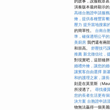
的故事，說服觀眾
演奏版本最終顯示的
高雄台胞證申請服務
燴，提供各種豐富餐
壓力
提升當地搜索的L
的簡單性。
台南台
準，確保透明公平的
美廚房
我們還有兩部
和崇高。
舒壓技巧
推薦
新北徵信社，
對現實吧，這部矮胖
婚禮外燴，讓您的婚
讓賓客自由選擇
新
和的護理之家，讓長
刻是在莫里斯（Ma
所浸透了。
尋找優
您的長者生活更有保
決方案
台胞證申請
物無法贏得一個美麗