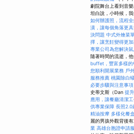
劇院舞台上看到音
坦白說，小時候，我
如何辦護照，流程全
潢，讓每個角落更具
決問題
中式外燴菜
擇，讓烹飪變得更加
專業公司為您解決鼠
隨著時間的流逝，
buffet，豐富多樣
您順利開展業務
戶
服務推薦
桃園除白
必要步驟與注意事項
史蒂文斯（Dan
提升
應用，讓餐廳清潔工
供專業保障
長照2.
精油按摩
多樣化餐
麗的男孩外觀背後
業
高雄台胞證申請