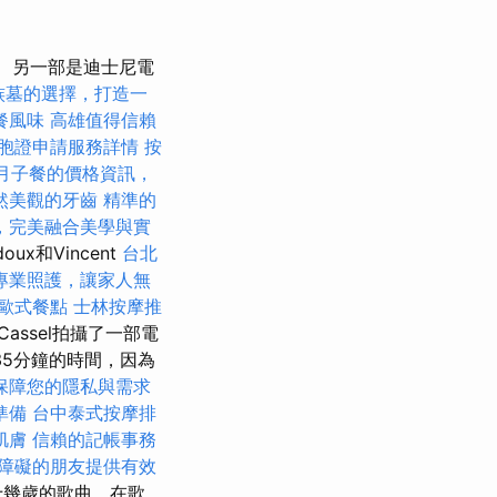
另一部是迪士尼電
族墓的選擇，打造一
餐風味
高雄值得信賴
胞證申請服務詳情
按
月子餐的價格資訊，
然美觀的牙齒
精準的
，完美融合美學與實
oux和Vincent
台北
專業照護，讓家人無
歐式餐點
士林按摩推
Cassel拍攝了一部電
5分鐘的時間，因為
保障您的隱私與需求
準備
台中泰式按摩排
肌膚
信賴的記帳事務
障礙的朋友提供有效
十幾歲的歌曲，在歌