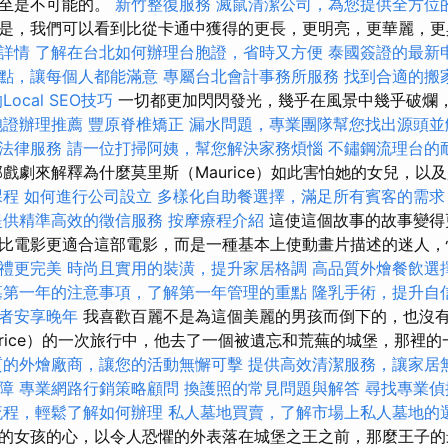
甚至是不可能的。
新竹整復服務
滅鼠清潔公司，為您提供全方位
是，我們可以看到比從卡通中獲得的更長，更明亮，更華麗，更
詳情
了解在台北如何辦理台胞證，省時又方便
泰國簽證的最新
點，讓每個人都能滿意
專屬台北會計事務所服務
找到合適的搬
ocal SEO技巧
一切都更加閃閃發光，幾乎在風景中幾乎破爛，
胞證辦理推薦
豐原脊椎矯正
漏水問題，專業團隊幫您找出源頭並
法律服務
請一位打掃阿姨，幫您解決家務煩惱
不鏽鋼流理台的
戲劇來解釋為什麼莫里斯（Maurice）如此害怕她的女兒，以
課程
如何進行公司設立
多樣化自助餐選擇，滿足所有賓客的需求
提供精準高效的徵信服務
按摩療程介紹
這使這個故事的故事變得
比電影更適合這部電影，而是一種基本上使動畫片描述的迷人
禮更完美
時尚且實用的裝潢，提升家居格調
高品質外燴餐飲選
墓第一年的注意事項，了解第一年管理的重點
隆乳手術，提升自
者安享晚年
我喜歡百麗不是為這個美麗的男孩而倒下的，也沒有
urice）的一次旅行中，他去了一個被遺忘和荒蕪的城堡，那裡
質的外燴廠商，讓您的活動無懈可擊
提供高效清潔服務，讓家居
障
專業網路行銷策略顧問
換護照的常見問題與解答
尋找專業偵
流程，輕鬆了解如何辦理
私人墓地買賣，了解市場上私人墓地的
的女孩的心，以令人恐懼的外表落在城堡之王之前，那麼王子的