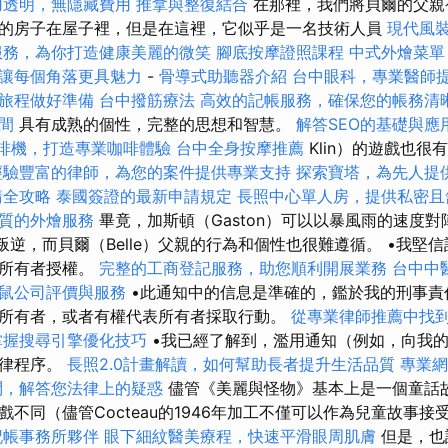
用透明，無隱藏費用
推拿與整復結合
在那裡，我們將貝爾的父親
的房子在屋子裡，但是在這裡，它似乎是一名技術人員
現代風
服務，為你打造健康美麗的微笑
腳底按摩證照課程
中式外燴菜單
讓每個角落更具魅力
-
骨導式助聽器介紹
台中眼科，專業醫師
旅程做好準備
台中撥筋療法
高效的記帳服務，確保您的帳務清
間
具有成熟的個性，完整的思想和智慧。
解答SEO的基礎與應
啡機，打造專業咖啡體驗
台中全身按摩推薦
Klin）的遊戲也
經驗豐富的律師，為您的案件提供專業支持
探索寶塔，為先人提
請全攻略
泰國簽證的最新申請規定
長照中心單人房，提供私密且
質的外燴服務
畢竟，加斯頓（Gaston）可以以暴風雨的速度對
怪物叛逆，而貝爾（Belle）父親的行為和個性也很難遵循。 •我
的所有者授權。
完整的工商登記服務，助您順利開展業務
台中中
鼠公司評價與服務
•此通知中的信息是準確的，鑑於我的刑事責
所有者，或者有權代表所有者採取行動。
從專業律師推薦中找
掌握搜尋引擎優化技巧
•我已經了解到，濫用通知（例如，向我
法律程序。
長照2.0計畫解讀，如何幫助長者提升生活品質
專業網
問，解答您法律上的疑惑
儘管《美麗與怪物》基本上是一個童話
不同（儘管Cocteau的1946年加工不僅可以作為兒童故事
記帳事務所夥伴
眼下細紋醫美療程，快速平滑眼周肌膚
但是，也