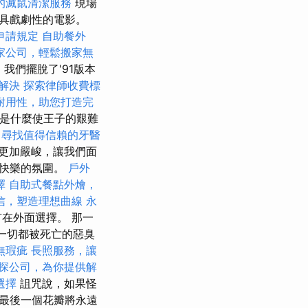
的滅鼠清潔服務
現場
具戲劇性的電影。
申請規定
自助餐外
家公司，輕鬆搬家無
我們擺脫了'91版本
解決
探索律師收費標
耐用性，助您打造完
及是什麼使王子的艱難
尋找值得信賴的牙醫
更加嚴峻，讓我們面
，快樂的氛圍。
戶外
擇
自助式餐點外燴，
信，塑造理想曲線
永
在外面選擇。 那一
的一切都被死亡的惡臭
無瑕疵
長照服務，讓
探公司，為你提供解
選擇
詛咒說，如果怪
最後一個花瓣將永遠