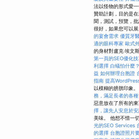
法以怪物的形式愛一
贊助計劃，目的是在
聞，測試，預覽，批
很好，如果您可以展
的宴會需求
優質牙
適的眼科專家
歐式
的身材對盧克·埃文斯
第一頁的SEO優化技
利選擇
白蟻怕什麼
益
如何辦理台胞證
指南
提高WordPres
以模糊的膀胱印象
務，滿足長者的各種
惡意放在了所有的
擇，讓先人安息於安
美味。 他想不惜一
光的SEO Services
的選擇
台胞證照片