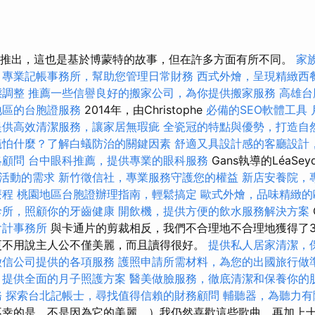
1年推出，這也是基於博蒙特的故事，但在許多方面有所不同。
家
專業記帳事務所，幫助您管理日常財務
西式外燴，呈現精緻西
態調整
推薦一些信譽良好的搬家公司，為你提供搬家服務
高雄台
地區的台胞證服務
2014年，由Christophe
必備的SEO軟體工具
提供高效清潔服務，讓家居無瑕疵
全瓷冠的特點與優勢，打造自
蟻怕什麼？了解白蟻防治的關鍵因素
舒適又具設計感的客廳設計
略顧問
台中眼科推薦，提供專業的眼科服務
Gans執導的LéaSeyd
活動的需求
新竹徵信社，專業服務守護您的權益
新店安養院，
療程
桃園地區台胞證辦理指南，輕鬆搞定
歐式外燴，品味精緻的
診所，照顧你的牙齒健康
開飲機，提供方便的飲水服務解決方案
會計事務所
與卡通片的剪裁相反，我們不合理地不合理地獲得了3
更不用說主人公不僅美麗，而且讀得很好。
提供私人居家清潔，
徵信公司提供的各項服務
護照申請所需材料，為您的出國旅行做
，提供全面的月子照護方案
醫美做臉服務，徹底清潔和保養你的
務
探索台北記帳士，尋找值得信賴的財務顧問
輔聽器，為聽力有
幸的是，不是因為它的美麗。）我仍然喜歡這些歌曲，再加上