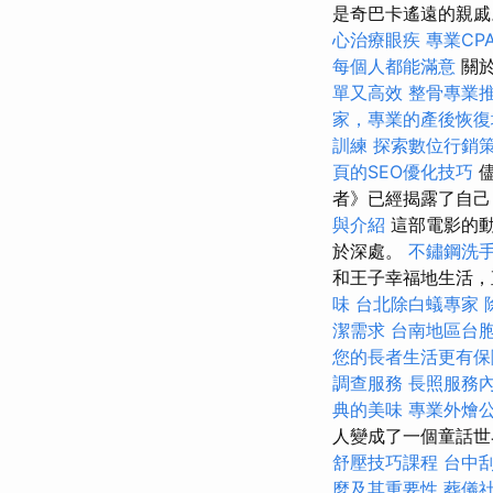
是奇巴卡遙遠的親
心治療眼疾
專業CPA
每個人都能滿意
關於
單又高效
整骨專業
家，專業的產後恢復
訓練
探索數位行銷
頁的SEO優化技巧
儘
者》已經揭露了自己
與介紹
這部電影的動
於深處。
不鏽鋼洗
和王子幸福地生活
味
台北除白蟻專家
潔需求
台南地區台
您的長者生活更有保
調查服務
長照服務
典的美味
專業外燴
人變成了一個童話世
舒壓技巧課程
台中
麼及其重要性
葬儀