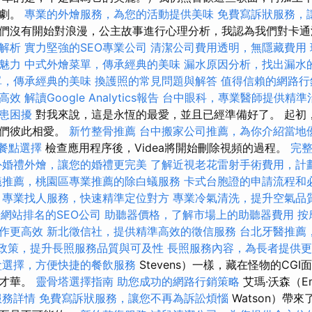
樂劇。
專業的外燴服務，為您的活動提供美味
免費寫訴狀服務，
們沒有開始對浪漫，公主故事進行心理分析，我認為我們對卡通
解析
實力堅強的SEO專業公司
清潔公司費用透明，無隱藏費用
魅力
中式外燴菜單，傳承經典的美味
漏水原因分析，找出漏水
單，傳承經典的美味
換護照的常見問題與解答
值得信賴的網路行
高效
解讀Google Analytics報告
台中眼科，專業醫師提供精準
患困擾
對我來說，這是永恆的最愛，並且已經準備好了。 起初
他們彼此相愛。
新竹整骨推薦
台中搬家公司推薦，為你介紹當地
的餐點選擇
檢查應用程序後，Videa將開始刪除視頻的過程。
完
外婚禮外燴，讓您的婚禮更完美
了解近視老花雷射手術費用，計
蟻推薦，桃園區專業推薦的除白蟻服務
卡式台胞證的申請流程和
專業找人服務，快速精準定位對方
專業冷氣清洗，提升空氣品
網站排名的SEO公司
助聽器價格，了解市場上的助聽器費用
按
作更高效
新北徵信社，提供精準高效的徵信服務
台北牙醫推薦
0政策，提升長照服務品質與可及性
長照服務內容，為長者提供更
盒選擇，方便快捷的餐飲服務
Stevens）一樣，藏在怪物的CG
有才華。
靈骨塔選擇指南
助您成功的網路行銷策略
艾瑪·沃森（E
服務詳情
免費寫訴狀服務，讓您不再為訴訟煩惱
Watson）帶