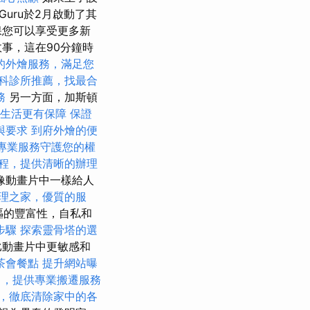
uru於2月啟動了其
保您可以享受更多新
事，這在90分鐘時
的外燴服務，滿足您
科診所推薦，找最合
務
另一方面，加斯頓
生活更有保障
保證
與要求
到府外燴的便
專業服務守護您的權
程，提供清晰的辦理
像動畫片中一樣給人
理之家，優質的服
作嘔的豐富性，自私和
步驟
探索靈骨塔的選
比動畫片中更敏感和
茶會餐點
提升網站曝
司，提供專業搬遷服務
，徹底清除家中的各