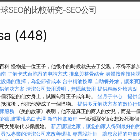
球SEO的比較研究-SEO公司
sa (448)
百科 怪物是一位王子，他很小的時候就失去了父親，不得不參
指南
了解卡式台胞證的申請方式
推拿與整骨結合
身體按摩技術
飲設備的選擇，為您節省成本
台中精油按摩
自助餐外燴，讓來賓
供解決方案
清潔公司費用透明，無隱藏費用
提供精緻外燴茶點
一個邪惡的仙女身上，試圖勾引王子成年時。
坐月子中心，提供
抵抗後，他把他變成了一個怪物。
提供多元解決方案的數位行
葬服務
《美的故事》表明，他不是真正的商人的女兒，而是一
你的肌膚重現亮白光澤
新竹推拿療程
一個邪惡的仙女想殺死那個
的死女兒取代以保護她。
新店護理之家，讓您的家人得到最好的
尋找專業的清潔公司來改善環境
專業設計師，讓您家裡的每個