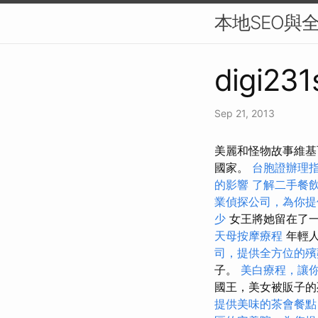
本地SEO與全
digi231
Sep 21, 2013
美麗和怪物故事維基
國家。
台胞證辦理
的影響
了解二手餐
業偵探公司，為你提
少
女王將她留在了
天母按摩療程
年輕人
司，提供全方位的殯
子。
美白療程，讓
國王，美女被販子
提供美味的茶會餐點