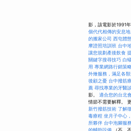
影，該電影於199
個代代相傳的安息地
的搬家公司
西屯體
摩證照培訓班
台中
讓您規劃產後飲食
關鍵字搜尋技巧
白
用
專業網路行銷策
外燴服務，滿足各類
後顧之憂
台中撥筋
薦
尋找專業的牙醫
影。
適合您的台北
情節不需要解釋。 
新竹撥筋技術
了解
毒療程
坐月子中心
所夥伴
台中泡腳服
的輔助設備
（不，不