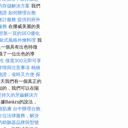
的存儲解決方案
我們
胞證
如何辦理台胞
會計服務
提供到府外
服務
在挪威美麗的美
證第一頁的SEO優化
歐式風格外燴料理
我
是一個具有出色特徵
認識了一位出色的導
性
僅需300元即可享
詳情與注意事項
精緻
胞證，省時又方便
探
天我們有一個真正的
知的，我們可以在陽
更持久的牙齒解決方
據Balázs的說法，
緻肌膚
台中辦理台胞
方位法律服務，解決
的助聽器品牌與型號