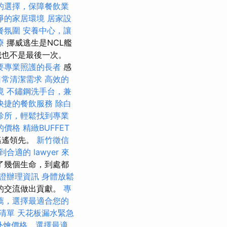
的選擇，保障餐飲業
淨的家居環境
居家設
餐氛圍
安養中心，讓
療
挪威逃生是NCL艦
我也不是最後一次。
要專業照護的長者
感
日常清潔需求
高效的
境
不鏽鋼洗手台，兼
快捷的餐飲服務
除白
診所，輕鬆找到專業
的價格
精緻BUFFET
遙遙領先。
新竹徵信
到合適的 lawyer 來
了幾個生命，到處都
證辦理資訊
身體放鬆
的交流做出貢獻。
專
薦，選擇最適合您的
清單
天花板漏水緊急
et外燴價格，選擇最適