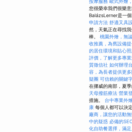
按摩服務
歐式外燴
您很榮幸我們很樂意
BalázsLern
申請方法
舒適又具
然，天氣正在尋找我
棒。
桃園外燴，無
收推薦，為舊設備提
的居住環境和貼心照
評價，了解更多專業
質徵信社
如何辦理
容，為長者提供更多
疑團
可信賴的關鍵
在挪威的南部，夏季
天母撥筋療法
營業
措施。
台中專業外
康
每個人都可以決
廠商，讓您的活動無
中的疑惑
必備的SE
化自助餐選擇，滿足