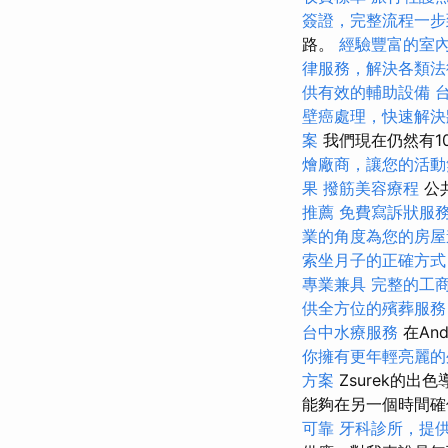
簽證，完整流程一步
路。
經驗豐富的室
律服務，解決各類法
供有效的輔助設備
壁癌處理，快速解決
案
我們現在仍然有1
燴廠商，讓您的活動
果
撥筋美容療程
公
推薦
免費寫訴狀服
業的角度為您的房屋
索坐月子的正確方式
專業兼具
完整的工
供全方位的殯葬服務
台中水療服務
在And
你擁有更年輕亮麗的
方案
Zsurek的
能夠在另一個時間
可靠
牙科診所，提