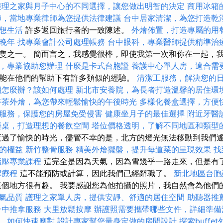
護理之家與月子中心的不同選擇，讓您做出明智的決定
商用冰箱
師，當地專業律師為您提供法律建議
台中居家清潔，為您打造乾
想生活
許多返回旅行者的一致陳述。
外燴佈置，打造專屬的用
晚年
找專業會計公司處理帳務
台中眼科，專業醫師提供精準治
隻之一。 簡而言之，我感覺很棒，即使我第一次和你在一起，
，專業協助您辦理
什麼是卡式台胞證
養護中心單人房，適合需
能在他們的幫助下有許多類似的經驗。
清潔工服務，解決您的
期怎麼辦？該如何處理
新北市安養院，為長者打造溫馨的居住環
午茶外燴，為您帶來輕鬆愉快的午後時光
多樣化餐盒選擇，方便
服務，保護您的房屋免受侵害
健康坐月子的最佳選擇
附近牙醫
檯桌，打造理想的餐飲空間
塔位價格透明，了解不同地區和類型
度過了愉快的時光，儘管不幸的是，北方的燈光無法移動到我們
的權益
新竹整骨服務
精美外燴擺盤，提升每道菜的呈現效果
找
指壓專業課程
這完全是因為天氣，因為雪幾乎一路走來，但是有
摩療程
這不能預防或計算，因此我們已經辭職了。
新北地區台胞
這個地方很有趣。 我要感謝您為他拍攝的照片，我自然會為他們
氣品質
護理之家單人房，提供安靜、舒適的居住空間
助聽器推
台中推拿服務
大里放鬆按摩
辦護照需要攜帶哪些文件，詳細準備
，如何快速應對
設計專家幫您量身定做的房間設計
探索buff