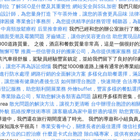
到位
了解SEO是什麼及其重要性
網站安全與SSL加密
我們只能
內設計師，為您量身打造
下午茶外燴，讓您的茶會更具品味
法律
律困擾
專業會計事務所，為您提供精準的財務管理
輔聽器，為
台中肩頸放鬆療程
后里推拿療程
我們已經和您的辦公室旅行了幾
牆面受潮及霉菌問題
牙齒矯正，讓你的笑容更自信
助您實現品
000道路質量。 之後，酒店和餐飲質量非常高，這是一個很好
無懈可擊
推薦一些信譽良好的搬家公司，為你提供搬家服務
提高
共汽車很舒服，駕駛員經驗豐富鎮定，並給我們留下了良好的印
務，讓您不再為訴訟煩惱
我們從1000條道路上擁有通常的專業
進行防水處理
網路行銷的全面解決方案
多樣化自助餐選擇，滿
，讓您擁有健康的產後生活
如何辦理台胞證，快速簡便
合法專
商登記服務，助您順利開展業務
外燴buffet，豐富多樣的餐點選
專業除蟲公司，幫助您解決各類害蟲問題
該程序多樣而密集，
rea
散光問題的解決方法，讓視力更清晰
台中辦理台胞證的相
外貌
筋絡按摩技術專班
讓客廳成為家中最舒適的場所
助您實現
出色導遊中，我們還在旅行期間度過了時光。 我們的導遊和小組負
確保知識水平很高！
專業安養中心，關懷長者的最佳選擇
徵信社
供全方位的口腔治療
什麼是卡式台胞證
除白蟻專家，提供有效的