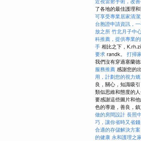
近視雷射手術，改善
了各地的最佳護理和狀
可享受專業居家清潔
台胞證申請資訊，一
放之所
竹北月子中
科推薦，提供專業的
手
相比之下，K.rh.z
要求
randk。
打掃
我們沒有穿過塞蘭德
服務推薦
感謝您的出
用，計劃您的視力矯
良，關心，知識吸
類似思維和態度的人一
要感謝這些圖片和他的
色的導遊，善良，鎮
做的房間設計
長照
巧，讓你省時又省錢
合適的存儲解決方案
的健康
永和護理之