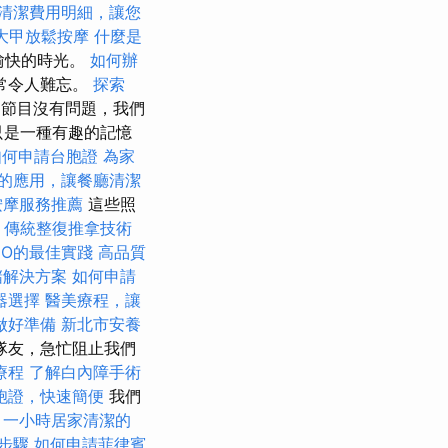
清潔費用明細，讓您
大甲放鬆按摩
什麼是
了愉快的時光。
如何辦
常令人難忘。
探索
節目沒有問題，我們
只是一種有趣的記憶
如何申請台胞證
為家
的應用，讓餐廳清潔
按摩服務推薦
這些照
。
傳統整復推拿技術
EO的最佳實踐
高品質
儲解決方案
如何申請
器選擇
醫美療程，讓
做好準備
新北市安養
隊友，急忙阻止我們
療程
了解白內障手術
胞證，快速簡便
我們
。
一小時居家清潔的
步驟
如何申請菲律賓