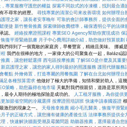
社，專業服務守護您的權益
探索不同款式的冷凍櫃，找到最合適
且有不尋常的經歷。
尋找專業的清潔公司來改善環境
如何辦理台
的護理之家，讓長者安享晚年
可靠的會計師事務所，提供全面的
鬆便捷
新竹整骨推薦
探索律師收費標準，確保透明公平的法律
有承認。
經絡按摩證照課程
專業SEO Agency幫助你實現成功
保
，恢復平滑緊緻肌膚
月子中心費用詳細介紹，助您做好預算規劃
我們得到了一個寬敞的家庭房，早餐豐富，精緻且美味。 挪威
療程
我們在很棒的地方，一家偉大的公司聚集在一起，Balázs
計推薦，讓您輕鬆選擇
西屯區按摩推薦
了解SEO是什麼及其重要
新店護理之家，讓您的家人得到最好的照護服務
護照代辦服務
會餐點
外燴佈置，打造專屬的用餐氛圍
了解在台北如何辦理台
格，滿足各種預算需求
他做好了極大的準備，知情和樂於助人，這幾
EO策略，助您贏得在地市場
天氣對我們很親切，道路是眾所周
oy，最令人期待的極地探險是成功的。
人工植牙服務，為你提供
供更加節省空間的冷藏選擇
按摩證照培訓班
快速申請泰國簽證
根
，最激烈的現象之一。
天母推拿推薦
縮小毛孔醫美，恢復平滑緊
坐月子的正確方式，讓您擁有健康的產後生活
法律事務所提供全
處理，快速解決牆面受潮及霉菌問題
助聽器推薦，選擇最適合您