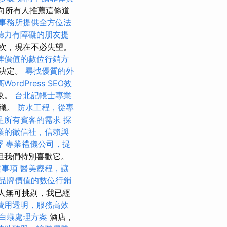
向所有人推薦這條道
事務所提供全方位法
聽力有障礙的朋友提
次，現在不必失望。
牌價值的數位行銷方
的決定。
尋找優質的外
WordPress SEO效
象。
台北記帳士專業
組織。
防水工程，從專
足所有賓客的需求
探
業的徵信社，信賴與
擇
專業禮儀公司，提
但我們特別喜歡它。
關事項
醫美療程，讓
品牌價值的數位行銷
責人無可挑剔，我已經
費用透明，服務高效
白蟻處理方案
酒店，