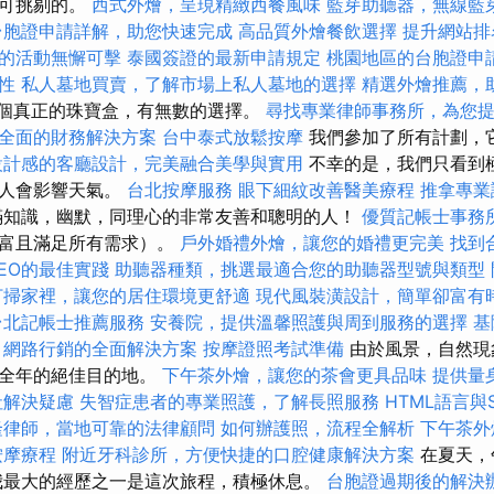
無可挑剔的。
西式外燴，呈現精緻西餐風味
藍芽助聽器，無線藍
台胞證申請詳解，助您快速完成
高品質外燴餐飲選擇
提升網站排
的活動無懈可擊
泰國簽證的最新申請規定
桃園地區的台胞證申
性
私人墓地買賣，了解市場上私人墓地的選擇
精選外燴推薦，
是一個真正的珠寶盒，有無數的選擇。
尋找專業律師事務所，為您
全面的財務解決方案
台中泰式放鬆按摩
我們參加了所有計劃，
設計感的客廳設計，完美融合美學與實用
不幸的是，我們只看到
有人會影響天氣。
台北按摩服務
眼下細紋改善醫美療程
推拿專
滿知識，幽默，同理心的非常友善和聰明的人！
優質記帳士事務
豐富且滿足所有需求）。
戶外婚禮外燴，讓您的婚禮更完美
找到
EO的最佳實踐
助聽器種類，挑選最適合您的助聽器型號與類型
打掃家裡，讓您的居住環境更舒適
現代風裝潢設計，簡單卻富有
台北記帳士推薦服務
安養院，提供溫馨照護與周到服務的選擇
基
網路行銷的全面解決方案
按摩證照考試準備
由於風景，自然現
是全年的絕佳目的地。
下午茶外燴，讓您的茶會更具品味
提供量
社解決疑慮
失智症患者的專業照護，了解長照服務
HTML語言與
隆律師，當地可靠的法律顧問
如何辦護照，流程全解析
下午茶外
按摩療程
附近牙科診所，方便快捷的口腔健康解決方案
在夏天，
我最大的經歷之一是這次旅程，積極休息。
台胞證過期後的解決