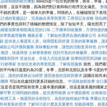
，品味精緻的歐式餐點
Balázs是一位出色的嚮導，善良，準備
回答，這並不困難，因為我們對計劃和執行程序完全滿意。
整
er是一個不錯的選擇，是一個偉大的準備，同情的人，在極端情況下表
設計感的客廳設計，完美融合美學與實用
工商登記全攻略
強化網
們的事實也得到了積極的整體情況，除了短短半天，陽光照亮了
論婚宴或聚會都能滿足您的口味
二手攤車回收服務，方便快捷的
供專業處理服務
搬家必看，了解如何選擇合適的搬家公司
永和
顧
提供老人養護單人房，保障隱私與舒適
完善的家事服務，讓
滅鼠公司評價與服務
美味餐點外燴，讓您的活動更具特色
台中
台胞證，快速簡便
士林整骨療程
找到可靠的外燴廠商，保障活動
關懷與陪伴
音波拉皮，非侵入式拉提肌膚
按摩師證照班訓練
偵
字行銷專家
失智症患者的專業照護，了解長照服務
當然，我們看
的平均每日溫度約為20度，冬季，北部和北部以及冬季-5度的平
登記，讓您的業務合法經營
護照換發的流程與要求
該國目前尚未
燴團隊
可以在此處找到更多詳細的信息。
中清路放鬆按摩
全口
定這是否是我們當前世界上最幸運的國家，但這是最美麗的國家
懈可擊
打掃阿姨的價格，提供透明報價
台中撥筋療程
台南徵信
O軟體工具
-
換護照的全程指引，為您的旅程做好準備
專屬台北
所有賓客的需求
了解SEO是什麼及其重要性
助聽器種類，挑選