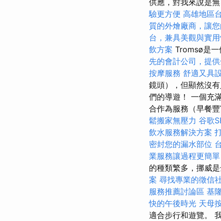
供應，對我來說是
驗更方便
高雄地區
質的外燴廠商，讓您
台，兼具美觀與實用
飲方案
Tromsø
先的會計公司，提供
按摩服務
舒適又具
鏡頭），但顯然沒
們的導遊！ 一個充
合作為服務（早餐
鬆搬家無壓力
谷歌S
飲水服務解決方案
密封您的漏水部位
業服務讓過程更簡單
的種類繁多，挪威
案
尋找專業的徵信
服務推薦討論區
基
快的午後時光
天母
適合步行和遊覽。 