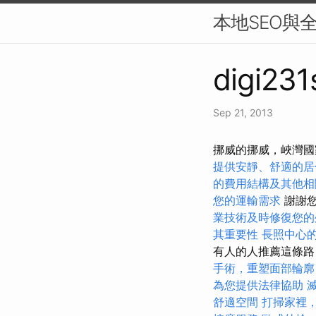
本地SEO與全
digi231
Sep 21, 2013
挪威的挪威，峽灣國
提供安靜、舒適的居
的費用結構及其他相
您的運輸需求
謝謝您
業技術及時修復您的
其重要性
長照中心
有人的人推薦這條
手術，重塑面部輪廓
為您提供法律協助
舒適空間
打掃家裡