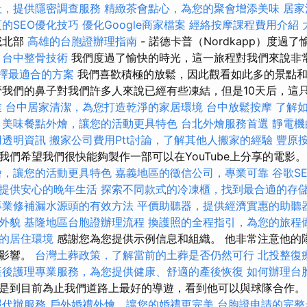
社，提供隱密調查服務
精緻茶會點心，為您的聚會增添美味
居家
的SEO優化技巧
優化Google商家檔案
經絡按摩課程費用介紹
威北部
高雄的台胞證辦理指南
- 諾德卡普（Nordkapp）度過
台中整骨技術
我們度過了愉快的時光，這一旅程對我們來說非
，選擇最適合的方案
我們喜歡積極的放鬆，因此觀看如此多的景點和
管我們的鼻子對我們許多人來說已經有些凍結，但是10天后，這
業
台中居家清潔，為您打造乾淨的家居環境
台中放鬆按摩
了解
美味餐點外燴，讓您的活動更具特色
台北外燴服務首選
靜電機
用透明資訊
搬家公司費用Ptt討論，了解其他人搬家的經驗
豐原
我們希望我們很快能夠製作一部可以在YouTube上分享的電影
燴，讓您的活動更具特色
嘉義地區的徵信公司，專業可靠
谷歌S
提供安心的晚年生活
探索不同款式的冷凍櫃，找到最合適的存
專業修補漏水源頭的有效方法
平價助聽器，提供經濟實惠的助聽
外貌
基隆地區台胞證辦理流程
換護照的全程指引，為您的旅程
的居住環境
感謝您為您提供示例信息和組織。 他非常注意他的
外影響。
台灣土葬政策，了解當前的土葬是否仍然可行
北投整復
產後護理專業服務，為您提供健康、舒適的產後恢復
如何辦理台
是到目前為止我們道路上最好的導遊，看到他可以與球隊合作
照代辦服務
戶外婚禮外燴，讓您的婚禮更完美
台胞證申請的完整