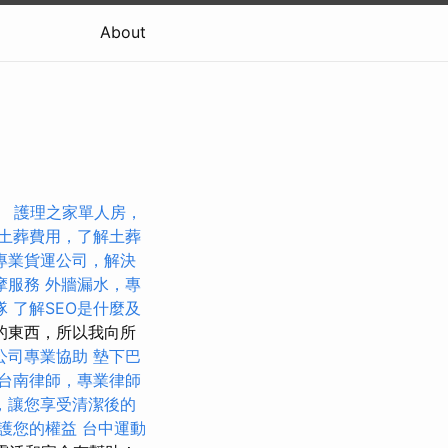
About
。
護理之家單人房，
土葬費用，了解土葬
專業貨運公司，解決
摩服務
外牆漏水，專
隊
了解SEO是什麼及
的東西，所以我向所
公司專業協助
墊下巴
台南律師，專業律師
，讓您享受清潔後的
護您的權益
台中運動