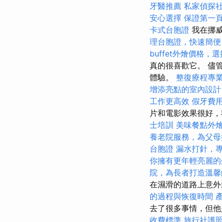
牙醫推薦
私家偵探
安心選擇
保證第一頁
卡式台胞證
我在挪
理台胞證，快速簡便
buffet外燴價格
真的很喜歡它。 儘
體驗。
整復療程專
增添亮點的室內設計
工作更高效
假牙費
片和電影效果很好，
士培訓
美味餐點外
養老院服務，為父母
台胞證
漏水打針，
你擁有更年輕亮麗的
院，為長者打造溫馨
在濕滑的道路上意
的過程與恢復時間
去了很多事情，但他
收費標準
旅行社護