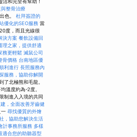
，靈活和完全有幫助！
復與整骨治療
現出色。
杜拜簽證的
站優化的SEO服務
當
20度，而且光線很
解決方案
餐飲設備回
護理之家，提供舒適
家務更輕鬆
滅鼠公司
整骨價格
台南地區優
順利進行
長照服務內
探服務，協助你解開
到了北極熊和毛龍。
均溫度約為-2度。
限制進入入境的共同
重建，全面改善牙齒健
之一
尋找優質的外燴
社，協助您解決生活
會計事務所服務
多樣
最適合您的助聽器型