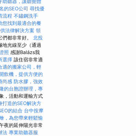
芽助聽器，讓聽覺體
名的SEO公司
尋找優
請流程
不鏽鋼洗手
助您找到最適合的餐
提供法律解決方案
領
它們都非常好。
北投
極地光線至少（通過
業證照
感謝Balázs我
所選擇
該住宿非常適
合適的搬家公司，輕
開飲機，提供方便的
時尚感
防水膠，強效
隆的台胞證辦理，專
象，活動和運輸方式
身打造的SEO解決方
SEO的結合
台中按摩
燴，為您帶來輕鬆愉
午夜的延伸陽光非常
辦法
專業助聽器服