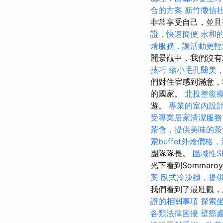
合的方案
新竹徵信
非常享受自己，並
證，快速簡便
永和
燴服務，讓活動更輕
麗景觀中，我們沒
技巧
縮小毛孔醫美
們對住宿感到滿意，
的國家。
北投整復
遊。
專業的室內設
受專業居家清潔服務
茶會，提供美味的茶
索buffet外燴價
團隊隊長。
區域性S
光下看到Sommar
案
臥式冷凍櫃，提
我們看到了最壯觀
證的相關事項
探索
各類法律困擾
壁癌