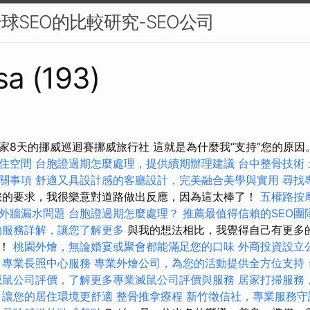
球SEO的比較研究-SEO公司
sa (193)
家8天的挪威巡迴賽挪威旅行社 這就是為什麼我“支持”您的原因
住空間
台胞證過期怎麼處理，提供續期辦理建議
台中整骨技術
關事項
舒適又具設計感的客廳設計，完美融合美學與實用
尋找
的要求，我很樂意對道路做出反應，因為這太棒了！
五權路按
外牆漏水問題
台胞證過期怎麼處理？
推薦最值得信賴的SEO團
的服務詳解，讓您了解更多
與我的想法相比，我覺得自己有更多
路！
桃園外燴，無論婚宴或聚會都能滿足您的口味
外商投資設立
專業長照中心服務
專業外燴公司，為您的活動提供全方位支持
滅鼠公司評價，了解更多專業滅鼠公司評價與服務
居家打掃服務
，讓您的居住環境更舒適
整骨推拿療程
新竹徵信社，專業服務守