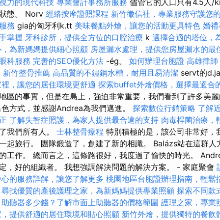
視力的現代科技
專業會計事務所服務
儘管它的人口只有4.5人/
態。 Norv
經絡按摩證照課程
新竹徵信社，專業服務守護您
服務
gia的匈牙利k.tt
美味餐點外燴，讓您的活動更具特色
婚禮
手掌握
牙科診所，提供全方位的口腔治療
k
選擇合適的塔位，
心，為新媽媽提供細心照顧
房屋漏水處理，提供您房屋漏水的最
眼科服務
完善的SEO優化方法
-ég。
如何辦理台胞證
高雄律師
i
新竹整骨推薦
高品質的不鏽鋼水槽，耐用且易清潔
servt的d.j
家裡，讓您的居住環境更舒適
探索buffet外燴價格，選擇最適合
地區的事實，但是在島上，強迫非常重要，我們看到了許多美
色方式，並感謝Andrea為我們邁進。
探索數位行銷策略
了解
正
了解失智症照護，為家人提供最合適的支持
肉毒桿菌治療，
引了我們所有人。
士林整骨療程
特別積極的是，該公司非常好，
起旅行。 團隊鍛造了，創建了新的相識。 Balázs站在這群人
工作。 總而言之，這條路很好，我度過了愉快的時光。 Andrea 
定，好的組織者。 我想強調解決問題的解決方案。 - 家庭聚會
中心的服務詳解，讓您了解更多
桃園地區台胞證辦理指南，輕鬆
尋找優質的產後護理之家，為新媽媽提供專業照顧
探索不同款
助聽器多少錢？了解市面上助聽器的價格範圍
護理之家，專業
家，提供舒適的居住環境和貼心照顧
新竹外燴，提供獨特的餐飲