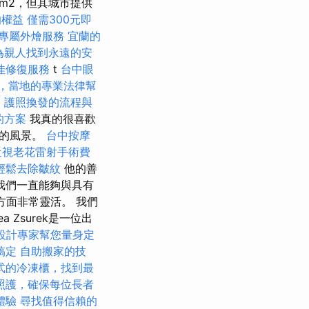
km2，但其城市提供
的權益
僅需300元即
專屬外燴服務
宜蘭的
為親人找到永遠的安
佳修復服務
t
台中眼
，當地的專業法律幫
a
護照換發的流程與
的方案
我真的很喜歡
麗的風景。
台中按摩
近視老花雷射手術費
輕鬆去除皺紋
他的善
我們一直能夠與具有
方面非常靈活。 我們
Zsurek是一位出
設計專家幫您量身定
搞定
自助搬家的技
式的冷凍櫃，找到最
照護，確保每位長者
體驗
尋找值得信賴的