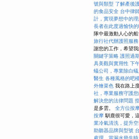
號與類型
了解產後
的食品安全
台中律
計，實現夢想中的理
長者在此度過愉快的
隊中最激動人心的船
旅行社代辦護照服務
謝您的工作，希望我
關鍵字策略
護照過
具美觀與實用性
下
蟻公司，專業除白蟻
醫生
各種風格的吧
外燴菜色
我在路上
社，專業服務守護您
解決您的法律問題
是多雲。
全方位按
按摩
馴鹿很可愛，
業冷氣清洗，提升空
助聽器品牌與型號
處理，當漏水發生時