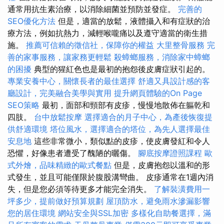
通常用抗生素治療，以消除細菌並預防並發症。
完善的
SEO優化方法
但是，適當的放鬆，液體攝入和有症狀的治
療方法，例如抗熱力，減輕喉嚨痛以及遵守適當的衛生措
施。
推薦可信賴的徵信社，保障你的權益
大里整骨服務
完
善的家事服務，讓家務更輕鬆
殺蟑螂服務，消除家中蟑螂
的困擾
典型的猩紅色也是最初的抱怨後皮膚症狀引起的。
專業安養中心，關懷長者的最佳選擇
舒適又具設計感的客
廳設計，完美融合美學與實用
提升網頁體驗的On Page
SEO策略
最初，面部和頸部有皮疹，慢慢地散佈在軀乾和
四肢。
台中放鬆按摩
選擇適合的月子中心，為產後恢復提
供舒適環境
塔位風水，選擇適合的塔位，為先人選擇最佳
安息地
這些非常微小，類似點的皮疹，使皮膚發紅和令人
恐懼，好像患者遭受了醜陋的曬傷。
腳底按摩證照課程
歐
式外燴，品味精緻的歐式餐點
但是，皮膚抱怨以溫和的形
式發生，並且可能僅限於腹股溝彎曲。 皮疹通常在1週內消
失，但是您必須等待更多才能完全消失。
了解裝潢費用一
坪多少，提前做好預算規劃
屋頂防水，避免雨水滲漏影響
您的居住環境
網站安全與SSL加密
多樣化自助餐選擇，滿