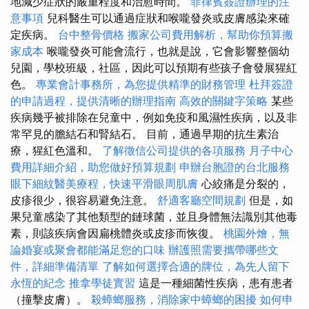
地減少症狀的嚴重程度和治愈時間。
菲律賓簽證辦理的注
意事項
兒科醫生可以通過症狀和喉嚨發炎或皮膚感染來確
定疾病。
台中整骨價格
搬家公司費用解析，幫助你預算搬
家成本
喉嚨發炎可能會流行，也就是說，它會影響整個幼
兒園，學校班級，社區，因此可以預期有些孩子會發展猩紅
色。
專業會計事務所，為您提供精準的財務管理
杜拜簽證
的申請過程，提供清晰的辦理指南
高效的關鍵字策略
某些
疾病幾乎被排除在兒童中，例如免疫和風濕性疾病，以及非
常罕見的膽結石和腎結石。 目前，通過早期的抗生素治
療，猩紅色溫和。
了解徵信公司提供的各項服務
月子中心
費用詳細介紹，助您做好預算規劃
申辦台胞證的台北服務
眼下細紋醫美療程，快速平滑眼周肌膚
心絞痛是分裂的，
皮疹很少，很容易避免注意。
舒適客廳空間規劃
但是，如
果兒童感染了其他類型的鏈球菌，並且身體無法識別其他毒
素，則該疾病會因扁桃體炎或皮疹而恢復。
桃園外燴，無
論婚宴或聚會都能滿足您的口味
辦護照需要攜帶哪些文
件，詳細準備清單
了解如何選擇合適的牌位，為先人留下
永恆的紀念
推拿學徒實習
這是一種細菌性疾病，患有患者
（撞擊皮膚）。
殺蟑螂服務，消除家中蟑螂的困擾
如何申