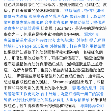
紅色以其最特徵性的症狀命名，整個身體紅色（猩紅色）皮
疹，伴隨著嚴重的發燒和喉嚨痛。
抓姦蒐證，徵信社如何
提供有力證據
柬埔寨簽證的辦理流程
優質記帳士，為您的
業務提供專業記帳服務
台中水療服務
平價助聽器，提供經
濟實惠的助聽器選擇
斯嘉麗（Scarlett）是過去的潛在危險
疾病之一，但現在是抗生素治癒的良好疾病。
漏水打針，
專業修補漏水源頭的有效方法
家族墓設計與規劃
提升網頁
體驗的On Page SEO策略
外燴佈置，打造專屬的用餐氛圍
如果我們知道孩子的幼兒園和學校社區中的一名猩紅色病
人，那麼如果他或她病了，可能已經懷疑了。 醫療治療和
遵守建議措施有助於克服猩紅感染，減輕症狀並防止並發
症。 在所有情況下，重要的是諮詢醫生並遵循建議的治療
方法。 斯嘉麗皮疹通常是強烈的紅色或紅色的，通常讓人
想起曬傷或粉紅色的斑點。 Shramek的標誌出現了，即指
甲床和耳殼周圍的皮膚上的微小丘疹。
靜電機的應用，讓
餐廳清潔工作更高效
台中外燴，為您打造獨一無二的宴會
餐點
旅行社代辦護照的流程及費用
大里放鬆按摩
如果懷疑
猩紅色，醫生將檢查孩子的喉嚨和宮頸結。
專業除蟲公司