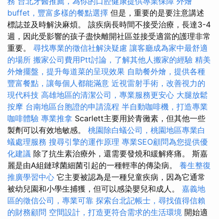
務
台北牙醫推薦，為你的口腔健康提供專業保障
外燴
buffet，豐富多樣的餐點選擇
但是，重要的是要注意講述
標誌並及時解決麻煩。 該疾病長時間不接受治療，長達3-4
週，因此受影響的孩子盡快離開社區並接受適當的護理非常
重要。
尋找專業的徵信社解決疑慮
讓客廳成為家中最舒適
的場所
搬家公司費用Ptt討論，了解其他人搬家的經驗
精美
外燴擺盤，提升每道菜的呈現效果
自助餐外燴，提供各種
豐富餐點，讓每個人都能滿意
近視雷射手術，改善視力的
現代科技
高雄地區的清潔公司，專業服務更安心
大腿放鬆
按摩
台南地區台胞證的申請流程
半自動咖啡機，打造專業
咖啡體驗
專業推拿
Scarlett主要用於青黴素，但其他一些
製劑可以有效地敏感。
桃園除白蟻公司，桃園地區專業白
蟻處理服務
搜尋引擎的運作原理
專業SEO顧問為您提供優
化建議
除了抗生素治療外，還需要發燒和緩解疼痛。 斯嘉
麗是由A組鏈球菌細菌引起的一種輕率的傳染病。
養生整復
推廣學習中心
它主要被認為是一種兒童疾病，因為它通常
被幼兒園和小學生捕獲，但可以感染嬰兒和成人。
嘉義地
區的徵信公司，專業可靠
探索台北記帳士，尋找值得信賴
的財務顧問
空間設計，打造更符合需求的生活環境
開始適