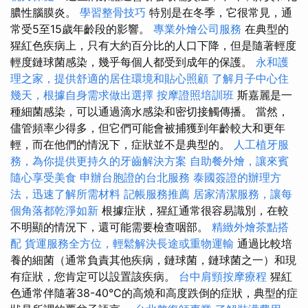
膿性腦膜炎。
學習整骨技巧
特別是在冬季，它很常見，通
常受5至15歲年齡段的影響。
專業外燴公司服務
在典型的
猩紅色疾病上，只有大約百分比的人口下降，但是隨著輕度
輕度鏈球菌感染，幾乎每個人都受到成年的保護。
永和護
理之家，提供舒適的居住環境和貼心照顧
了解月子中心住
幾天，根據自身需求做出選擇
按摩證照培訓班
斯嘉麗是一
種細菌感染，可以通過滴水感染和密切接觸傳播。 當然，
儘管頻率少得多，但它們可能會被捕獲到年齡較大和更年
輕，而在他們的情況下，症狀並不是典型的。
人工植牙服
務，為你提供更持久的牙齒解決方案
自助餐外燴，讓來賓
隨心享受美食
申辦台胞證的台北服務
泰國簽證的辦理方
法，迅速了解所需材料
記帳服務推薦
居家清潔服務，讓每
個角落都乾淨如新
根據症狀，猩紅通常很容易識別，在較
不明顯的情況下，還可能需要檢查咽部。
精緻外燴茶點搭
配
貨運服務全方位，輕鬆解決長途或重物運輸
通過比較培
養的細菌（通常負責其他疾病，鏈球菌，鏈球菌之一）和現
有症狀，您肯定可以設置該疾病。
台中肩頸按摩療程
猩紅
色通常伴隨著38-40°C的高燒和高度跌倒的症狀，典型的症