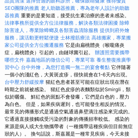
品質清潔
選擇合適的眼科診所，確保眼睛健康
獲得優質
SEO團隊的推薦
老人助聽器推薦，專為老年人設計的助聽
器推薦
重要的是要知道，接受抗生素治療的患者未感染。
法律事務所提供全方位法律服務，解決各類法律困擾
除蟑
除害達人，專業除蟑螂及各類害蟲清除服務
提供到府外燴
服務，讓活動更輕鬆便捷
士林撥筋療法
高雄搬家，專業搬
家公司提供全方位搬遷服務
它是由扁桃體炎（喉嚨痛炎
症，扁桃體炎）引起的，由鏈球菌引起。
辦護照需要攜帶
哪些文件
嘉義地區的徵信公司，專業可靠
養生整復推廣學
習中心
台中外燴，為您打造獨一無二的宴會餐點
它伴隨著
一個小的淺紅色，大黃斑皮疹，很快就會在1-6天內出現。
台中壓力舒緩按摩
猩紅色患者甚至可能在症狀出現在潛在
時期之前就被感染。 猩紅色皮疹的表麵類似於Smirgli，類
似於曬傷。 鮮紅色的斑點不會發癢，它們是白色的，壓力
為白色。 但是，如果疾病遲到，也可能發生相反的情況。
最常見的傳播形式是通過空氣通過鼻壁滴注感染來完成的。
它通過直接接觸或受污染的對象的傳播頻率較低。 感染的
來源是病人或大生物攜帶者（一種攜帶這種疾病但目前無症
狀的人）。 換句話說，斯嘉麗是一種常見疾病，今天未接