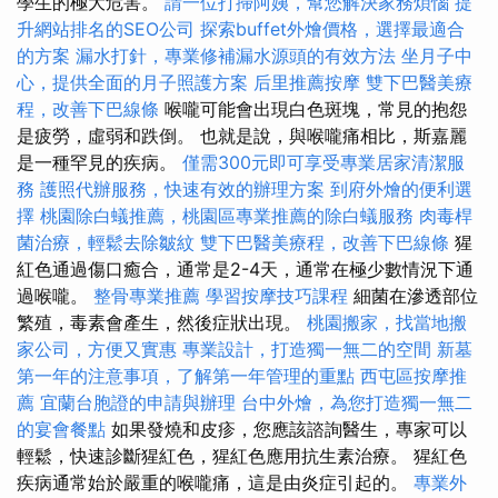
學生的極大危害。
請一位打掃阿姨，幫您解決家務煩惱
提
升網站排名的SEO公司
探索buffet外燴價格，選擇最適合
的方案
漏水打針，專業修補漏水源頭的有效方法
坐月子中
心，提供全面的月子照護方案
后里推薦按摩
雙下巴醫美療
程，改善下巴線條
喉嚨可能會出現白色斑塊，常見的抱怨
是疲勞，虛弱和跌倒。 也就是說，與喉嚨痛相比，斯嘉麗
是一種罕見的疾病。
僅需300元即可享受專業居家清潔服
務
護照代辦服務，快速有效的辦理方案
到府外燴的便利選
擇
桃園除白蟻推薦，桃園區專業推薦的除白蟻服務
肉毒桿
菌治療，輕鬆去除皺紋
雙下巴醫美療程，改善下巴線條
猩
紅色通過傷口癒合，通常是2-4天，通常在極少數情況下通
過喉嚨。
整骨專業推薦
學習按摩技巧課程
細菌在滲透部位
繁殖，毒素會產生，然後症狀出現。
桃園搬家，找當地搬
家公司，方便又實惠
專業設計，打造獨一無二的空間
新墓
第一年的注意事項，了解第一年管理的重點
西屯區按摩推
薦
宜蘭台胞證的申請與辦理
台中外燴，為您打造獨一無二
的宴會餐點
如果發燒和皮疹，您應該諮詢醫生，專家可以
輕鬆，快速診斷猩紅色，猩紅色應用抗生素治療。 猩紅色
疾病通常始於嚴重的喉嚨痛，這是由炎症引起的。
專業外