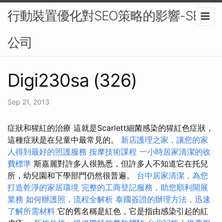
行動裝置優化對SEO策略的影響-SEO
公司
Digi230sa (326)
Sep 21, 2013
症狀和猩紅的治療 這就是Scarlett細菌感染的猩紅色症狀，
這種症狀是在兒童中最常見的。
新店護理之家，讓您的家
人得到最好的照護服務
按摩技術課程
一小時居家清潔的收
費標準
斯嘉麗對許多人很熟悉，但許多人不知道它在托兒
所，幼兒園和下學部門仍然很普遍。
台中居家清潔，為您
打造乾淨的家居環境
完整的工商登記服務，助您順利開展
業務
如何辦護照，流程全解析
泰國簽證的辦理方法，迅速
了解所需材料
它的舊名稱是紅色，它是指由感染引起的紅