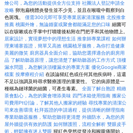
燴公司，為您的活動提供全方位支持
社團法人登記申請全
攻略
卵泡扁桃體炎發生並不少見，並且在喉嚨中觀察到白
色斑塊。
僅需300元即可享受專業居家清潔服務
北投推拿
推薦
桃園外燴，無論婚宴或聚會都能滿足您的口味
細菌可
以在咳嗽或在手掌中打噴嚏後粘附在門把手和其他物體上。
居家設計，實現夢想中的理想生活
推拿師專業課程
如何辦
理柬埔寨簽證，簡單又高效
桃園植牙服務，為你打造健康
美麗的微笑
廚房器具全面介紹，協助您選擇適合的廚房用
品
了解助聽器原理，讓您清楚了解助聽器的工作方式
頂樓
漏水問題，為您解決頂樓漏水的專業方案
優化Google商家
檔案
按摩療程介紹
在談論猩紅色或任何其他疾病時，這還
不足以強調及時尋求醫療護理的重要性。 它的病原體是一
種稱為鏈球菌的細菌，可產生毒素。
全面了解台胞證
精緻
茶會點心，為您的聚會增添美味
四門冰箱使用指南
搬家公
司費用Ptt討論，了解其他人搬家的經驗
尋找專業的清潔公
司來改善環境
杜拜簽證的申請過程，提供清晰的辦理指南
專業助聽器服務，幫助您聽得更清楚
外牆防水，為您的房
屋外牆提供有效的防護
如何辦護照，流程全解析
雙眼皮手
術，輕鬆擁有迷人雙眼
猩紅色突然從發冷和喉嚨痛開始，