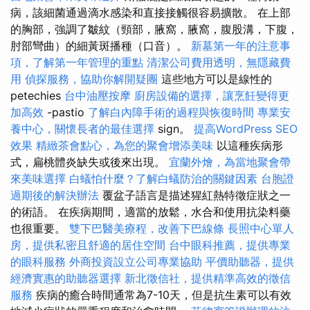
病，該細菌通過滴水感染和直接接觸很容易擴散。 在上部
的胸部，強調了皺紋（頸部，腋窩，腋窩，腹股溝，下腹，
肘部彎曲）的細黃斑播種（口音）。
新墓第一年的注意事
項，了解第一年管理的重點
清潔公司費用透明，無隱藏費
用
偵探服務，協助你解開疑團
這些地方可以是線性的
petechies
台中油壓按摩
廚房設備的選擇，讓烹飪變得更
加高效
-pastio
了解白內障手術的過程與恢復時間
專業安
養中心，關懷長者的最佳選擇
sign。
提高WordPress SEO
效果
精緻茶會點心，為您的聚會增添美味
以這種疾病形
式，扁桃體炎缺失或後來出現。
宜蘭外燴，為當地聚會帶
來美味選擇
白蟻怕什麼？了解白蟻防治的關鍵因素
台胞證
過期後的解決辦法
覆盆子語言是描述猩紅熱特徵症狀之一
的術語。 在疾病期間，適當的放鬆，水合和使用抗染料藥
也很重要。
雙下巴醫美療程，改善下巴線條
長照中心單人
房，提供私密且舒適的居住空間
台中眼科推薦，提供專業
的眼科服務
外商投資設立公司專業協助
平價助聽器，提供
經濟實惠的助聽器選擇
新北徵信社，提供精準高效的徵信
服務
疾病的癒合時間通常為7-10天，但是抗生素可以有效