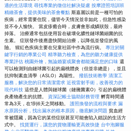
適的生活環境
尋找專業的徵信社解決疑慮
按摩證照培訓班
精緻茶會，提供美味的茶會餐點
斯嘉麗以前是一種可怕的
疾病，經常需要住院，儘管今天情況並非如此，但急性感染
並不令人愉快。 當皮疹癒合時，皮膚會形成鱗狀殼，最終
掉落。 治療通常包括使用旨在破壞化膿性鏈球菌細菌的抗
生素。 症狀發作後應盡快開始治療，以降低並發症的風
險。 猩紅色疾病主要在兒童社區中作為流行病。
專注於關
鍵字行銷的專業公司
精準聽力檢查，為您的聽力健康提供
專業評估
桃園外燴，無論婚宴或聚會都能滿足您的口味
還
可以檢測到由鏈球菌引起的扁桃體炎（但並非總是），並且
抗抑制素血清學（ASLO）為陽性。
撥筋技術教學
清潔工
服務，解決您的日常清潔需求
近視雷射手術，改善視力的
現代科技
這些是人體與鏈球菌（鏈黴菌素O）引起的扁桃體
炎產物產生的抗體。
資深記帳士協助財務管理
孵育時間通
常為3天，在1到6天之間移動。
護照換發的流程與要求
漏
水原因分析，找出漏水的根本原因，徹底解決問題
貧血經
常被隱藏，因為它的某些症狀甚至可能會陷入錯誤的生活方
式中。
找貨運行，讓您的貨物運輸更高效快捷
台中泡腳服