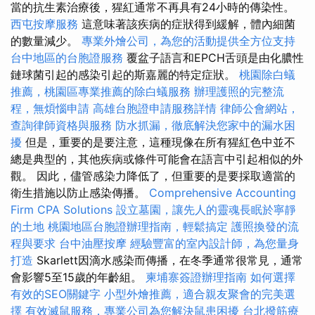
當的抗生素治療後，猩紅通常不再具有24小時的傳染性。
西屯按摩服務
這意味著該疾病的症狀得到緩解，體內細菌
的數量減少。
專業外燴公司，為您的活動提供全方位支持
台中地區的台胞證服務
覆盆子語言和EPCH舌頭是由化膿性
鏈球菌引起的感染引起的斯嘉麗的特定症狀。
桃園除白蟻
推薦，桃園區專業推薦的除白蟻服務
辦理護照的完整流
程，無煩惱申請
高雄台胞證申請服務詳情
律師公會網站，
查詢律師資格與服務
防水抓漏，徹底解決您家中的漏水困
擾
但是，重要的是要注意，這種現像在所有猩紅色中並不
總是典型的，其他疾病或條件可能會在語言中引起相似的外
觀。 因此，儘管感染力降低了，但重要的是要採取適當的
衛生措施以防止感染傳播。
Comprehensive Accounting
Firm CPA Solutions
設立墓園，讓先人的靈魂長眠於寧靜
的土地
桃園地區台胞證辦理指南，輕鬆搞定
護照換發的流
程與要求
台中油壓按摩
經驗豐富的室內設計師，為您量身
打造
Skarlett因滴水感染而傳播，在冬季通常很常見，通常
會影響5至15歲的年齡組。
柬埔寨簽證辦理指南
如何選擇
有效的SEO關鍵字
小型外燴推薦，適合親友聚會的完美選
擇
有效滅鼠服務，專業公司為您解決鼠患困擾
台北撥筋療