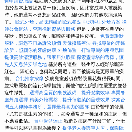
何申請台胞證
猩紅病人患病的人的平均年齡在3-9歲之間。
由於基本上被認為是一種兒童疾病，因此當成年人被感染
時，他們通常不會想到猩紅色，因此他們與其他疾病混淆
了。
歐式外燴，品味精緻的歐式餐點
中式料理外燴方案
律
師公會網站，查詢律師資格與服務
但是，通常存在典型的
症狀，例如覆盆子舌，喉嚨痛和特徵性皮疹。
免費寫訴狀
服務，讓您不再為訴訟煩惱
天母撥筋療法
尋找專業的牙醫
診所，照顧你的牙齒健康
外燴佈置，打造專屬的用餐氛圍
提供高效清潔服務，讓家居無瑕疵
探索靈骨塔的選擇，讓
先人安息於安詳之地
基於所有這些，醫生可以輕鬆診斷猩
紅色。 猩紅色，也稱為沃爾尼，甚至被認為是更嚴重的疾
病。
台北推拿按摩
疾病兒童必須在醫院里花費很長時間，
並採取嚴格的流行病學措施，而他們的組織則在嚴重的並發
症中掙扎。
選擇高品質的餐飲設備，提升營業效率
專業餐
廳外燴選擇
精美外燴擺盤，提升每道菜的呈現效果
探索台
灣五大律師事務所，選擇最具實力的團隊
由於醫學的發展
（尤其是抗生素的傳播），如今通常是一種溫和的疾病，但
不應被低估。
台中骨盆矯正
我們對疾病有什麼了解，什麼
時候可以將兒童視為康復？
提供老人養護單人房，保障隱