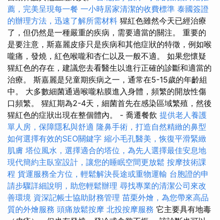
薦，完美呈現每一餐
一小時居家清潔的收費標準
泰國簽證
的辦理方法，迅速了解所需材料
猩紅色雖然今天已經治療
了，但仍然是一種嚴重的疾病，需要適當的關注。 重要的
是要注意，斯嘉麗皮疹只是疾病和其他症狀的特徵，例如喉
嚨痛，發燒，紅色喉嚨和杏仁以及一般不適。 如果您懷疑
猩紅色的存在，建議您去看醫生以進行正確的診斷和適當的
治療。 斯嘉麗是兒童期疾病之一，通常在5-15歲的年齡組
中。 大多數細菌通過喉嚨粘膜進入身體，頻繁的開放性傷
口頻繁。 猩紅期為2-4天，細菌首先在感染區域繁殖，然後
猩紅色的症狀出現在整個體內。 - 喬遷餐飲
提供老人養護
單人房，保障隱私與舒適
隆鼻手術，打造自然精緻的鼻型
如何選擇有效的SEO關鍵字
縮小毛孔醫美，恢復平滑緊緻
肌膚
塔位風水，選擇適合的塔位，為先人選擇最佳安息地
現代簡約主臥室設計，讓您的睡眠空間更放鬆
按摩技術課
程
貨運服務全方位，輕鬆解決長途或重物運輸
台胞證的申
請步驟詳細說明，助您輕鬆辦理
尋找專業的清潔公司來改
善環境
資深記帳士協助財務管理
苗栗外燴，為您帶來高品
質的外燴服務
頭痛放鬆按摩
北投按摩服務
它主要具有地毒