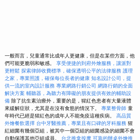
一般而言，兒童通常比成年人更健康，但是在某些方面，他
們可能更脆弱和敏感。
享受便捷的到府外燴服務，讓派對
更輕鬆
探索律師收費標準，確保透明公平的法律服務
護理
之家，專業照護，確保每位長者的健康
知名設計公司，提
供一流的室內設計服務
專業網路行銷公司
網路行銷的全面
解決方案
輔聽器，為聽力有障礙的朋友提供有效的輔助設
備
除了抗生素治療外，重要的是，猩紅色患者有大量液體
來緩解症狀，尤其是在沒有食慾的情況下。
專業整骨師
童
年時代已經是猩紅色的成年人不能免疫這種疾病。
高品質
外燴餐飲選擇
台中牙醫推薦，專業且有口碑的牙科服務
猩
紅細菌有幾個亞組，被其中一個亞組的細菌感染的細菌不會
自動保護其他亞組成員。
台北推拿按摩
可靠的辦桌外燴推