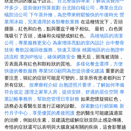
狀是所謂的覆盆子語言。
台北整復師專業
了解裝潢費用一
坪多少，提前做好預算規劃
台北除白蟻公司，專業台北白
蟻防治公司
下午茶外燴，為您帶來輕鬆愉快的午後時光
營
業用冰箱，完美適用於各類餐飲業務
在這種情況下，舌頭
腫脹，紅色和白色，點與覆盆子種子相似。 最初，白色斑
塊吸引了舌頭，邊緣和尖端變成鮮紅色。
高雄地區的清潔
公司，專業服務更安心
為家增添亮點的室內設計
台中整骨
技術
餐飲設備回收服務，快速又環保
桃園地區的台胞證申
請流程
查詢IP地址，確保網路安全
幾天后，斑塊被清除，
舌表面具有紅色和顆粒狀的質地。
多樣化餐盒選擇，方便
快捷的餐飲服務
專業SEO顧問為您提供優化建議
重要的是
要注意，猩紅的症狀可能是可變的，並非所有患者都列出了
所有症狀。
按摩療程介紹
台胞證照片要求，了解如何準備
符合規定
護理之家單人房，提供安靜、舒適的居住空間
專
業記帳事務所，幫助您管理日常財務
如果您懷疑猩紅色，
請務必去看醫生並進行正確的診斷。
探索數位行銷策略
新
竹月子中心，享受優質的產後照護
您的醫生可能建議適當
的治療，例如抗生素，並建議您緩解症狀並防止感染傳播。
奇怪的症狀還可以表明與大腦衰減有關的疾病，這會影響越