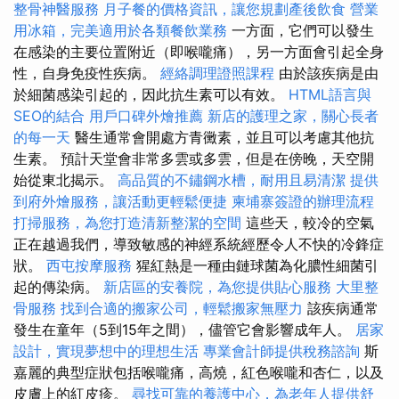
整骨神醫服務
月子餐的價格資訊，讓您規劃產後飲食
營業
用冰箱，完美適用於各類餐飲業務
一方面，它們可以發生
在感染的主要位置附近（即喉嚨痛），另一方面會引起全身
性，自身免疫性疾病。
經絡調理證照課程
由於該疾病是由
於細菌感染引起的，因此抗生素可以有效。
HTML語言與
SEO的結合
用戶口碑外燴推薦
新店的護理之家，關心長者
的每一天
醫生通常會開處方青黴素，並且可以考慮其他抗
生素。 預計天堂會非常多雲或多雲，但是在傍晚，天空開
始從東北揭示。
高品質的不鏽鋼水槽，耐用且易清潔
提供
到府外燴服務，讓活動更輕鬆便捷
柬埔寨簽證的辦理流程
打掃服務，為您打造清新整潔的空間
這些天，較冷的空氣
正在越過我們，導致敏感的神經系統經歷令人不快的冷鋒症
狀。
西屯按摩服務
猩紅熱是一種由鏈球菌為化膿性細菌引
起的傳染病。
新店區的安養院，為您提供貼心服務
大里整
骨服務
找到合適的搬家公司，輕鬆搬家無壓力
該疾病通常
發生在童年（5到15年之間），儘管它會影響成年人。
居家
設計，實現夢想中的理想生活
專業會計師提供稅務諮詢
斯
嘉麗的典型症狀包括喉嚨痛，高燒，紅色喉嚨和杏仁，以及
皮膚上的紅皮疹。
尋找可靠的養護中心，為老年人提供舒