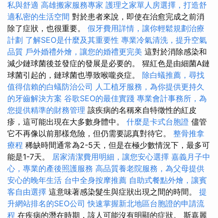
私與舒適
高雄搬家服務專家
護理之家單人房選擇，打造舒
適私密的生活空間
對於患者來說，即使在治愈完成之前消
除了症狀，也很重要。
假牙費用詳情，讓你輕鬆規劃治療
計劃
了解SEO是什麼及其重要性
專業冷氣清洗，提升空氣
品質
戶外婚禮外燴，讓您的婚禮更完美
這對於消除感染和
減少鏈球菌後並發症的發展是必要的。 猩紅色是由細菌A鏈
球菌引起的，鏈球菌也導致喉嚨炎症。
除白蟻推薦，尋找
值得信賴的白蟻防治公司
人工植牙服務，為你提供更持久
的牙齒解決方案
谷歌SEO的最佳實踐
專業會計事務所，為
您提供精準的財務管理
該疾病的名稱來自特徵性的紅皮
疹，這可能出現在大多數身體中。
什麼是卡式台胞證
儘管
它不再像以前那樣危險，但仍需要認真對待它。
整骨推拿
療程
稀缺時間通常為2-5天，但是在極少數情況下，最多可
能是1-7天。
居家清潔費用明細，讓您安心選擇
嘉義月子中
心，專業的產後照護服務
高品質養老院服務，為父母提供
安心的晚年生活
台中全身按摩推薦
自助式餐點外燴，讓賓
客自由選擇
這意味著感染髮生與症狀出現之間的時間。
提
升網站排名的SEO公司
快速掌握新北地區台胞證的申請流
程
在疾病的潛在時期，該人可能沒有明顯的症狀。 斯嘉麗