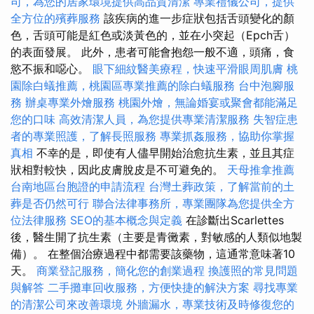
司，為您的居家環境提供高品質清潔
專業禮儀公司，提供
全方位的殯葬服務
該疾病的進一步症狀包括舌頭變化的顏
色，舌頭可能是紅色或淡黃色的，並在小突起（Epch舌）
的表面發展。 此外，患者可能會抱怨一般不適，頭痛，食
慾不振和噁心。
眼下細紋醫美療程，快速平滑眼周肌膚
桃
園除白蟻推薦，桃園區專業推薦的除白蟻服務
台中泡腳服
務
辦桌專業外燴服務
桃園外燴，無論婚宴或聚會都能滿足
您的口味
高效清潔人員，為您提供專業清潔服務
失智症患
者的專業照護，了解長照服務
專業抓姦服務，協助你掌握
真相
不幸的是，即使有人儘早開始治愈抗生素，並且其症
狀相對較快，因此皮膚脫皮是不可避免的。
天母推拿推薦
台南地區台胞證的申請流程
台灣土葬政策，了解當前的土
葬是否仍然可行
聯合法律事務所，專業團隊為您提供全方
位法律服務
SEO的基本概念與定義
在診斷出Scarlettes
後，醫生開了抗生素（主要是青黴素，對敏感的人類似地製
備）。 在整個治療過程中都需要該藥物，這通常意味著10
天。
商業登記服務，簡化您的創業過程
換護照的常見問題
與解答
二手攤車回收服務，方便快捷的解決方案
尋找專業
的清潔公司來改善環境
外牆漏水，專業技術及時修復您的