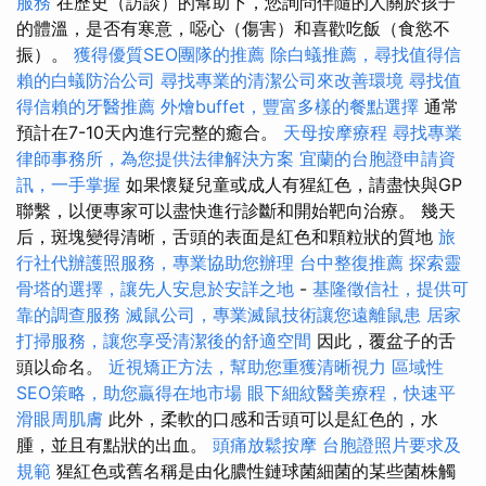
服務
在歷史（訪談）的幫助下，您詢問伴隨的人關於孩子
的體溫，是否有寒意，噁心（傷害）和喜歡吃飯（食慾不
振）。
獲得優質SEO團隊的推薦
除白蟻推薦，尋找值得信
賴的白蟻防治公司
尋找專業的清潔公司來改善環境
尋找值
得信賴的牙醫推薦
外燴buffet，豐富多樣的餐點選擇
通常
預計在7-10天內進行完整的癒合。
天母按摩療程
尋找專業
律師事務所，為您提供法律解決方案
宜蘭的台胞證申請資
訊，一手掌握
如果懷疑兒童或成人有猩紅色，請盡快與GP
聯繫，以便專家可以盡快進行診斷和開始靶向治療。 幾天
后，斑塊變得清晰，舌頭的表面是紅色和顆粒狀的質地
旅
行社代辦護照服務，專業協助您辦理
台中整復推薦
探索靈
骨塔的選擇，讓先人安息於安詳之地
-
基隆徵信社，提供可
靠的調查服務
滅鼠公司，專業滅鼠技術讓您遠離鼠患
居家
打掃服務，讓您享受清潔後的舒適空間
因此，覆盆子的舌
頭以命名。
近視矯正方法，幫助您重獲清晰視力
區域性
SEO策略，助您贏得在地市場
眼下細紋醫美療程，快速平
滑眼周肌膚
此外，柔軟的口感和舌頭可以是紅色的，水
腫，並且有點狀的出血。
頭痛放鬆按摩
台胞證照片要求及
規範
猩紅色或舊名稱是由化膿性鏈球菌細菌的某些菌株觸