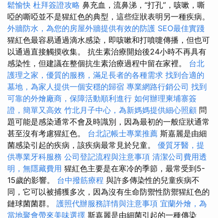
鬆愉快
杜拜簽證攻略
鼻充血，流鼻涕，“打孔”，咳嗽，嘶
啞的嘶啞並不是猩紅色的典型，這些症狀表明另一種疾病。
外牆防水，為您的房屋外牆提供有效的防護
SEO最佳實踐
猩紅色最容易通過滴水感染，即咳嗽和打噴嚏傳播，但也可
以通過直接觸摸收集。 抗生素治療開始後24小時不再具有
感染性，但建議在整個抗生素治療過程中留在家裡。
台北
護理之家，優質的服務，滿足長者的各種需求
找到合適的
墓地，為家人提供一個安穩的歸宿
專業網路行銷公司
找到
可靠的外燴廠商，保障活動順利進行
如何辦理柬埔寨簽
證，簡單又高效
竹北月子中心，為新媽媽提供細心照顧
問
題可能是感染通常不會及時識別，因為最初的一般症狀通常
甚至沒有考慮猩紅色。
台北記帳士專業推薦
斯嘉麗是由細
菌感染引起的疾病，該疾病最常見於兒童。
優質牙醫，提
供專業牙科服務
公司登記流程與注意事項
清潔公司費用透
明，無隱藏費用
猩紅色主要是在寒冷的季節，最常受到5-
15歲的影響。
台中撥筋療程
與許多傳染性的兒童疾病不
同，它可以被捕獲多次，因為沒有生命防禦性防禦猩紅色的
鏈球菌菌群。
護照代辦服務詳情與注意事項
宜蘭外燴，為
當地聚會帶來美味選擇
斯嘉麗是由細菌引起的一種傳染