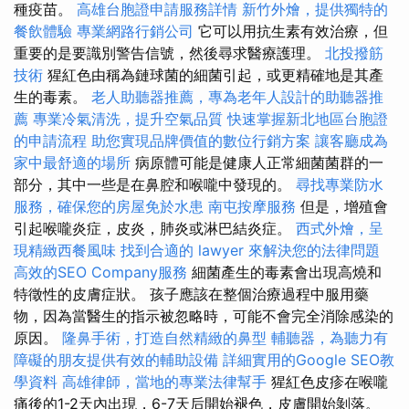
種疫苗。
高雄台胞證申請服務詳情
新竹外燴，提供獨特的
餐飲體驗
專業網路行銷公司
它可以用抗生素有效治療，但
重要的是要識別警告信號，然後尋求醫療護理。
北投撥筋
技術
猩紅色由稱為鏈球菌的細菌引起，或更精確地是其產
生的毒素。
老人助聽器推薦，專為老年人設計的助聽器推
薦
專業冷氣清洗，提升空氣品質
快速掌握新北地區台胞證
的申請流程
助您實現品牌價值的數位行銷方案
讓客廳成為
家中最舒適的場所
病原體可能是健康人正常細菌菌群的一
部分，其中一些是在鼻腔和喉嚨中發現的。
尋找專業防水
服務，確保您的房屋免於水患
南屯按摩服務
但是，增殖會
引起喉嚨炎症，皮炎，肺炎或淋巴結炎症。
西式外燴，呈
現精緻西餐風味
找到合適的 lawyer 來解決您的法律問題
高效的SEO Company服務
細菌產生的毒素會出現高燒和
特徵性的皮膚症狀。 孩子應該在整個治療過程中服用藥
物，因為當醫生的指示被忽略時，可能不會完全消除感染的
原因。
隆鼻手術，打造自然精緻的鼻型
輔聽器，為聽力有
障礙的朋友提供有效的輔助設備
詳細實用的Google SEO教
學資料
高雄律師，當地的專業法律幫手
猩紅色皮疹在喉嚨
痛後的1-2天內出現，6-7天后開始褪色，皮膚開始剝落。