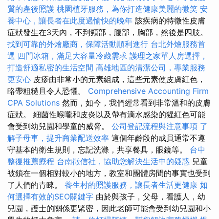
質的產後照護
桃園植牙服務，為你打造健康美麗的微笑
安
養中心，讓長者在此度過愉快的晚年
該疾病的特徵性皮膚
症狀發生在3天內，不到頸部，腹部，胸部，然後是四肢。
找到可靠的外燴廠商，保障活動順利進行
台北外燴服務首
選
四門冰箱，滿足大容量冷藏需求
護理之家單人房選擇，
打造舒適私密的生活空間
高雄地區的清潔公司，專業服務
更安心
皮疹由非常小的元素組成，這些元素使皮膚紅色，
略帶粗糙且令人恐懼。
Comprehensive Accounting Firm
CPA Solutions
然而，如今，我們經常看到非常溫和的皮膚
症狀。 細菌性喉嚨和皮炎以及帶有滴水感染的猩紅色可能
會受到幼兒園和學童的威脅。
公司登記流程與注意事項
了
解子母車，提升商業配送效率
這個年齡段的成員通常不遵
守基本的衛生規則，忘記洗滌，共享餐具，眼鏡等。
台中
整復推薦療程
台南徵信社，協助您解決生活中的疑惑
兒童
被鎖在一個相對較小的地方，教室和團體房間的事實也受到
了人們的青睞。
養生村的照護服務，讓長者生活更健康
如
何選擇有效的SEO關鍵字
由於與孩子，父母，看護人，幼
兒園，護士的關係更緊密，因此老師可能會受到幼兒園和小