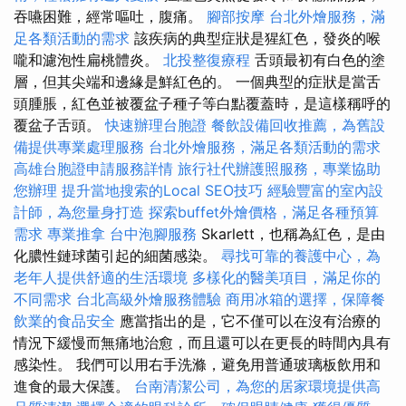
吞嚥困難，經常嘔吐，腹痛。
腳部按摩
台北外燴服務，滿
足各類活動的需求
該疾病的典型症狀是猩紅色，發炎的喉
嚨和濾泡性扁桃體炎。
北投整復療程
舌頭最初有白色的塗
層，但其尖端和邊緣是鮮紅色的。 一個典型的症狀是當舌
頭腫脹，紅色並被覆盆子種子等白點覆蓋時，是這樣稱呼的
覆盆子舌頭。
快速辦理台胞證
餐飲設備回收推薦，為舊設
備提供專業處理服務
台北外燴服務，滿足各類活動的需求
高雄台胞證申請服務詳情
旅行社代辦護照服務，專業協助
您辦理
提升當地搜索的Local SEO技巧
經驗豐富的室內設
計師，為您量身打造
探索buffet外燴價格，滿足各種預算
需求
專業推拿
台中泡腳服務
Skarlett，也稱為紅色，是由
化膿性鏈球菌引起的細菌感染。
尋找可靠的養護中心，為
老年人提供舒適的生活環境
多樣化的醫美項目，滿足你的
不同需求
台北高級外燴服務體驗
商用冰箱的選擇，保障餐
飲業的食品安全
應當指出的是，它不僅可以在沒有治療的
情況下緩慢而無痛地治愈，而且還可以在更長的時間內具有
感染性。 我們可以用右手洗滌，避免用普通玻璃板飲用和
進食的最大保護。
台南清潔公司，為您的居家環境提供高