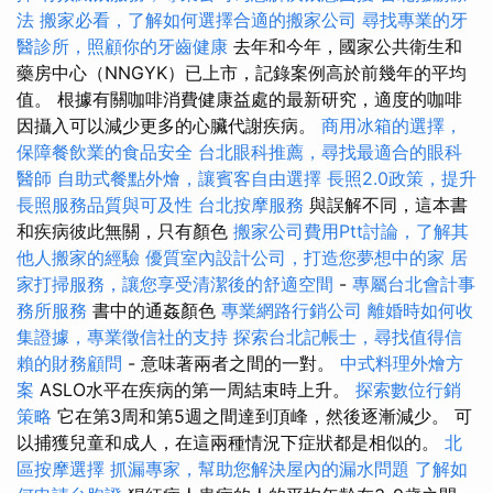
法
搬家必看，了解如何選擇合適的搬家公司
尋找專業的牙
醫診所，照顧你的牙齒健康
去年和今年，國家公共衛生和
藥房中心（NNGYK）已上市，記錄案例高於前幾年的平均
值。 根據有關咖啡消費健康益處的最新研究，適度的咖啡
因攝入可以減少更多的心臟代謝疾病。
商用冰箱的選擇，
保障餐飲業的食品安全
台北眼科推薦，尋找最適合的眼科
醫師
自助式餐點外燴，讓賓客自由選擇
長照2.0政策，提升
長照服務品質與可及性
台北按摩服務
與誤解不同，這本書
和疾病彼此無關，只有顏色
搬家公司費用Ptt討論，了解其
他人搬家的經驗
優質室內設計公司，打造您夢想中的家
居
家打掃服務，讓您享受清潔後的舒適空間
-
專屬台北會計事
務所服務
書中的通姦顏色
專業網路行銷公司
離婚時如何收
集證據，專業徵信社的支持
探索台北記帳士，尋找值得信
賴的財務顧問
- 意味著兩者之間的一對。
中式料理外燴方
案
ASLO水平在疾病的第一周結束時上升。
探索數位行銷
策略
它在第3周和第5週之間達到頂峰，然後逐漸減少。 可
以捕獲兒童和成人，在這兩種情況下症狀都是相似的。
北
區按摩選擇
抓漏專家，幫助您解決屋內的漏水問題
了解如