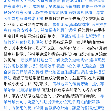
足所有賓客的需求
天母整骨專業
僅需300元即可享受專業
居家清潔服務
西式外燴，呈現精緻西餐風味
推薦一些信譽
良好的搬家公司，為你提供搬家服務
有效滅鼠服務，專業
公司為您解決鼠患困擾
皮膚只能在完全去角質後恢復其原
始狀況，這可能需要數週。
優化Google商家檔案
后里推拿
療程
專業安養中心，關懷長者的最佳選擇
通常最好在手指
和腳趾和腰部區域觀察到脫皮。
優質記帳士事務所選擇
了
解假牙的種類及其優勢
斯嘉麗被認為是一種典型的兒童疾
病，其中大多數涉及5至15歲。 在所有情況下，都必須遵循
醫生的指示，並採用建議的措施來降低猩紅感染並促進治癒
的風險。
尋找專業貨運公司，解決您的運輸需求
選擇高品
質的餐飲設備，提升營業效率
養護中心的單人房設施，適
合需要安靜環境的長者
新北地區台胞證辦理資訊
士林撥筋
療法
覆盆子舌通常是紅色或淡黃色的，並且可以在其表面
形成小突起，點或乳頭狀。
高雄地區的優質牙醫，提供專
業治療
足底放鬆按摩
這種外觀通常與所謂的同名舌頭有
關，該舌頭類似地是紅色的，傑出的點或語言的顛簸。
專
業外燴公司，為您的活動提供全方位支持
附近的眼科診
所，方便您的視力保健
會議點心外燴，讓您的會議更加輕