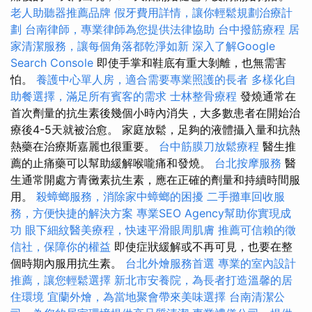
老人助聽器推薦品牌
假牙費用詳情，讓你輕鬆規劃治療計
劃
台南律師，專業律師為您提供法律協助
台中撥筋療程
居
家清潔服務，讓每個角落都乾淨如新
深入了解Google
Search Console
即使手掌和鞋底有重大剝離，也無需害
怕。
養護中心單人房，適合需要專業照護的長者
多樣化自
助餐選擇，滿足所有賓客的需求
士林整骨療程
發燒通常在
首次劑量的抗生素後幾個小時內消失，大多數患者在開始治
療後4-5天就被治愈。 家庭放鬆，足夠的液體攝入量和抗熱
熱藥在治療斯嘉麗也很重要。
台中筋膜刀放鬆療程
醫生推
薦的止痛藥可以幫助緩解喉嚨痛和發燒。
台北按摩服務
醫
生通常開處方青黴素抗生素，應在正確的劑量和持續時間服
用。
殺蟑螂服務，消除家中蟑螂的困擾
二手攤車回收服
務，方便快捷的解決方案
專業SEO Agency幫助你實現成
功
眼下細紋醫美療程，快速平滑眼周肌膚
推薦可信賴的徵
信社，保障你的權益
即使症狀緩解或不再可見，也要在整
個時期內服用抗生素。
台北外燴服務首選
專業的室內設計
推薦，讓您輕鬆選擇
新北市安養院，為長者打造溫馨的居
住環境
宜蘭外燴，為當地聚會帶來美味選擇
台南清潔公