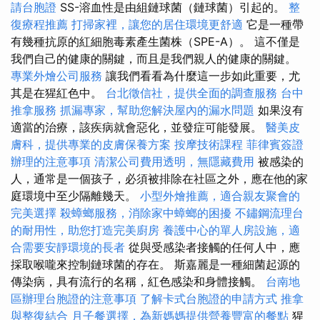
請台胞證
SS-溶血性是由組鏈球菌（鏈球菌）引起的。
整
復療程推薦
打掃家裡，讓您的居住環境更舒適
它是一種帶
有幾種抗原的紅細胞毒素產生菌株（SPE-A）。 這不僅是
我們自己的健康的關鍵，而且是我們親人的健康的關鍵。
專業外燴公司服務
讓我們看看為什麼這一步如此重要，尤
其是在猩紅色中。
台北徵信社，提供全面的調查服務
台中
推拿服務
抓漏專家，幫助您解決屋內的漏水問題
如果沒有
適當的治療，該疾病就會惡化，並發症可能發展。
醫美皮
膚科，提供專業的皮膚保養方案
按摩技術課程
菲律賓簽證
辦理的注意事項
清潔公司費用透明，無隱藏費用
被感染的
人，通常是一個孩子，必須被排除在社區之外，應在他的家
庭環境中至少隔離幾天。
小型外燴推薦，適合親友聚會的
完美選擇
殺蟑螂服務，消除家中蟑螂的困擾
不鏽鋼流理台
的耐用性，助您打造完美廚房
養護中心的單人房設施，適
合需要安靜環境的長者
從與受感染者接觸的任何人中，應
採取喉嚨來控制鏈球菌的存在。 斯嘉麗是一種細菌起源的
傳染病，具有流行的名稱，紅色感染和身體接觸。
台南地
區辦理台胞證的注意事項
了解卡式台胞證的申請方式
推拿
與整復結合
月子餐選擇，為新媽媽提供營養豐富的餐點
猩