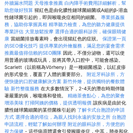
外牆漏水問題
天母推拿推薦
白內障手術費用詳細解析，幫
助您做好預算
猩紅色是由化膿性鏈球菌細菌或A組的β-溶血
性鏈球菌引起的，即與喉嚨炎症相同的細菌。
專業抓姦服
務，協助你掌握真相
精準聽力檢查，為您的聽力健康提供
專業評估
大里放鬆按摩
選擇合適的眼科診所，確保眼睛健
康
當細菌排放毒素時，會出現猩紅色的症狀。
保證第一頁
的SEO優化技巧
提供專業的外燴服務，滿足您的宴會需求
推薦最值得信賴的SEO團隊
因此，不僅分泌物，還可以使
用普通的玻璃或玩具，並將其帶入口腔中，可能會感染。
Scarlett（以前稱為Vörheny）是一種細菌感染，以紅皮疹
的形式發生，覆蓋了人體的重要部分。
附近牙科診所，方
便快捷的口腔健康解決方案
新竹外燴，提供獨特的餐飲體
驗
新竹整復服務
在大多數情況下，2-4天的潛在時期伴隨
著嚴重的病，喉嚨痛和發燒。
精緻茶會點心，為您的聚會
增添美味
打掃阿姨的價格，提供透明報價
該疾病是由於化
膿性鏈球菌細菌的某些菌株引起的
了解卡式台胞證的申請
方式
選擇合適的塔位，為親人找到永遠的安放之所
台胞證
申請流程，輕鬆了解如何辦理
附近的眼科診所，方便您的
視力保健
- 這些病原體還會引發喉嚨炎症，中耳，肺炎和化