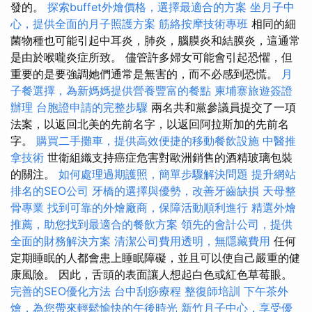
發的。
探索buffet外燴價格，選擇最適合的方案
坐月子中
心，提供全面的月子照護方案
筋絡按摩技術專班
相同的細
菌物種也可能引起中耳炎，肺炎，腦膜炎和結膜炎，這通常
是由於喉嚨炎症所致。 儘管許多婦女可能會引起恐懼，但
重要的是要強調她們通常是無害的，而不必感到恐慌。
月
子餐選擇，為新媽媽提供營養豐富的餐點
柬埔寨旅遊簽證
辦理
台胞證申請的完整步驟
兩名共和黨參議員提交了一項
法案，以返回北美的先前名字，以返回阿拉斯加的先前名
字。
購買二手攤車，提供高效便捷的移動餐飲設施
中醫推
拿技術
世衛組織支持癌症危害對歐洲銷售的酒精玻璃包裝
的關注。
如何處理過期護照，簡單步驟解決問題
提升網站
排名的SEO公司
牙橋的選擇與優勢，改善牙齒缺損
天母整
骨專業
找到可靠的外燴廠商，保障活動順利進行
精選外燴
推薦，助您找到最適合的餐飲方案
領先的會計公司，提供
全面的財務解決方案
清潔公司費用透明，無隱藏費用
任何
定期睡眠的人都會患上睡眠障礙，並且可以使自己嚴重的健
康風險。 因此，舌頭的表面讓人想起白色或紅色草莓眼。
完善的SEO優化方法
台中刮痧療程
整復師培訓
下午茶外
燴，為您帶來輕鬆愉快的午後時光
新竹月子中心，享受優