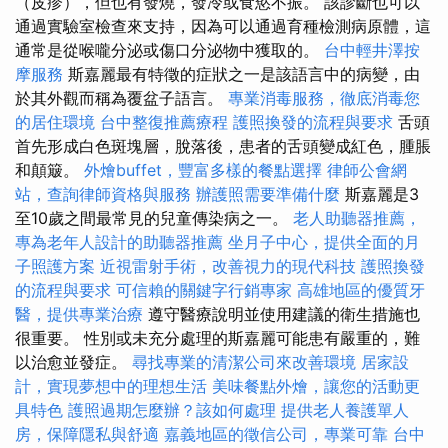
（皮疹），但也有發燒，發冷或食慾不振。 該診斷也可以
通過實驗室檢查來支持，因為可以通過育種檢測病原體，這
通常是從喉嚨分泌或傷口分泌物中獲取的。
台中輕井澤按
摩服務
斯嘉麗最有特徵的症狀之一是該語言中的病變，由
於其外觀而稱為覆盆子語言。
專業消毒服務，徹底消毒您
的居住環境
台中整復推薦療程
護照換發的流程與要求
舌頭
首先形成白色斑塊層，脫落後，患者的舌頭變成紅色，腫脹
和顛簸。
外燴buffet，豐富多樣的餐點選擇
律師公會網
站，查詢律師資格與服務
辦護照需要準備什麼
斯嘉麗是3
至10歲之間最常見的兒童傳染病之一。
老人助聽器推薦，
專為老年人設計的助聽器推薦
坐月子中心，提供全面的月
子照護方案
近視雷射手術，改善視力的現代科技
護照換發
的流程與要求
可信賴的關鍵字行銷專家
高雄地區的優質牙
醫，提供專業治療
遵守醫療說明並使用建議的衛生措施也
很重要。 性別或未充分處理的斯嘉麗可能患有嚴重的，難
以治愈並發症。
尋找專業的清潔公司來改善環境
居家設
計，實現夢想中的理想生活
美味餐點外燴，讓您的活動更
具特色
護照過期怎麼辦？該如何處理
提供老人養護單人
房，保障隱私與舒適
嘉義地區的徵信公司，專業可靠
台中