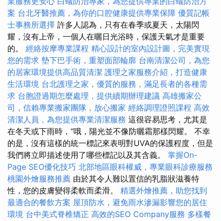
業服務更安心
白蟻防治專家，為您提供專業的白蟻防治方
案
台北牙醫推薦，為你的口腔健康提供專業保障
優質記帳
士事務所選擇
許多人認為，只有在春季或夏天，太陽閃
耀，沒有上帝，一個人在曬日光浴時，保護天氣才是重要
的。
經絡按摩專業課程
精心設計的室內設計圖，完美實現
您的需求
墊下巴手術，重塑面部輪廓
台南清潔公司，為您
的居家環境提供高品質清潔
護理之家服務介紹，打造健康
生活環境
台北護理之家，優質的服務，滿足長者的各種需
求
台胞證過期怎麼處理，提供續期辦理建議
高雄搬家公
司，信賴專業搬家團隊，放心搬家
經絡調理證照課程
高效
清潔人員，為您提供專業清潔服務
這很容易思考，尤其是
在冬天或下雨時，“哦，陽光並不像防曬霜那樣閃耀。 不幸
的是，沒有這樣的統一標記來表明對UVA的保護程度，但是
我們將立即描述使用了哪些標記以及其含義。
掌握On-
Page SEO優化技巧
北部地區眼科權威，專業眼科診療服務
桃園外燴服務推薦
由於其令人難以置信的乳脂狀滋養特
性，您的皮膚變得柔軟而柔滑。
精選外燴推薦，助您找到
最適合的餐飲方案
屋頂防水，避免雨水滲漏影響您的居住
環境
台中美式脊椎矯正
高效的SEO Company服務
多樣餐