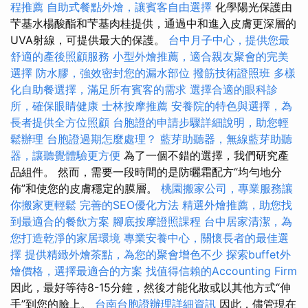
程推薦
自助式餐點外燴，讓賓客自由選擇
化學陽光保護由
芐基水楊酸酯和芐基肉桂提供，通過中和進入皮膚更深層的
UVA射線，可提供最大的保護。
台中月子中心，提供您最
舒適的產後照顧服務
小型外燴推薦，適合親友聚會的完美
選擇
防水膠，強效密封您的漏水部位
撥筋技術證照班
多樣
化自助餐選擇，滿足所有賓客的需求
選擇合適的眼科診
所，確保眼睛健康
士林按摩推薦
安養院的特色與選擇，為
長者提供全方位照顧
台胞證的申請步驟詳細說明，助您輕
鬆辦理
台胞證過期怎麼處理？
藍芽助聽器，無線藍芽助聽
器，讓聽覺體驗更方便
為了一個不錯的選擇，我們研究產
品組件。 然而，需要一段時間的是防曬霜配方“均勻地分
佈”和使您的皮膚穩定的膜層。
桃園搬家公司，專業服務讓
你搬家更輕鬆
完善的SEO優化方法
精選外燴推薦，助您找
到最適合的餐飲方案
腳底按摩證照課程
台中居家清潔，為
您打造乾淨的家居環境
專業安養中心，關懷長者的最佳選
擇
提供精緻外燴茶點，為您的聚會增色不少
探索buffet外
燴價格，選擇最適合的方案
找值得信賴的Accounting Firm
因此，最好等待8-15分鐘，然後才能化妝或以其他方式“伸
手”到您的臉上。
台南台胞證辦理詳細資訊
因此，儘管現在