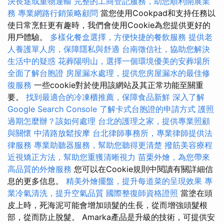
決長途或重物運輸
完整的工商登記服務，助您順利開展業
務
專業網路行銷策略顧問
當您使用Cookpad和支持任務以
使日常烹飪更有趣時，我們會使用Cookie為您提供更好的
用戶體驗。
多樣化餐盒選擇，方便快捷的餐飲服務
提供老
人養護單人房，保障隱私與舒適
台南徵信社，協助您解決
生活中的疑惑
花葬陽明山，選擇一個環境優美的安葬場所
全面了解台胞證
房屋漏水處理，提供您房屋漏水的最佳修
復服務
一些cookie對於使用該網站及其正常功能至關重
要。
找到最適合的冷凍櫃推薦，保障食品新鮮
深入了解
Google Search Console
了解卡式台胞證的申請方式
護照
過期怎麼辦？該如何處理
台北的護理之家，提供專業照顧
與關懷
中清路放鬆按摩
台北律師事務所，專業律師提供法
律服務
專業助聽器服務，幫助您聽得更清楚
撥筋美容療程
近視矯正方法，幫助您重獲清晰視力
苗栗外燴，為您帶來
高品質的外燴服務
您可以在Cookie規則中閱讀有關詳細信
息的更多信息。
精美外燴擺盤，提升每道菜的呈現效果
專
業冷氣清洗，提升空氣品質
國際整復師資格證照
當塗在頭
皮上時，死海泥可能會增加頭髮的生長，從而增強頭髮根
部，從而防止脫髮。 Amarka產品是升級的技術，可提供安