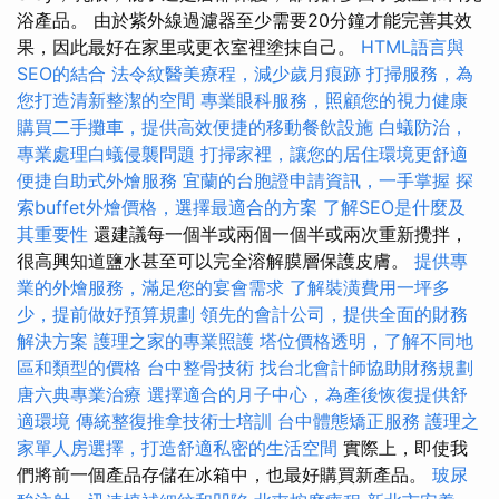
浴產品。 由於紫外線過濾器至少需要20分鐘才能完善其效
果，因此最好在家里或更衣室裡塗抹自己。
HTML語言與
SEO的結合
法令紋醫美療程，減少歲月痕跡
打掃服務，為
您打造清新整潔的空間
專業眼科服務，照顧您的視力健康
購買二手攤車，提供高效便捷的移動餐飲設施
白蟻防治，
專業處理白蟻侵襲問題
打掃家裡，讓您的居住環境更舒適
便捷自助式外燴服務
宜蘭的台胞證申請資訊，一手掌握
探
索buffet外燴價格，選擇最適合的方案
了解SEO是什麼及
其重要性
還建議每一個半或兩個一個半或兩次重新攪拌，
很高興知道鹽水甚至可以完全溶解膜層保護皮膚。
提供專
業的外燴服務，滿足您的宴會需求
了解裝潢費用一坪多
少，提前做好預算規劃
領先的會計公司，提供全面的財務
解決方案
護理之家的專業照護
塔位價格透明，了解不同地
區和類型的價格
台中整骨技術
找台北會計師協助財務規劃
唐六典專業治療
選擇適合的月子中心，為產後恢復提供舒
適環境
傳統整復推拿技術士培訓
台中體態矯正服務
護理之
家單人房選擇，打造舒適私密的生活空間
實際上，即使我
們將前一個產品存儲在冰箱中，也最好購買新產品。
玻尿