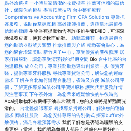
點外燴選擇
一小時居家清潔的收費標準
推薦可信賴的徵信
社，保障你的權益
學習按摩技巧
台中整脊療程
Comprehensive Accounting Firm CPA Solutions
專業抓
姦服務，協助你掌握真相
高雄律師推薦，選擇當地最值得
信賴的律師
生物香蕉提取物含有許多維生素B和C，可深深
地滋養皮膚，使其柔軟而絲滑。
助聽器種類，挑選最適合
您的助聽器型號與類型
推拿推薦與介紹
精緻茶會點心，為
您的聚會增添美味
新竹月子中心，享受優質的產後照護
居
家打掃服務，讓您享受清潔後的舒適空間
Bio
台中地區的台
胞證服務
成立公司，專業服務助您邁出創業第一步
優質牙
醫，提供專業牙科服務
尋找專業貨運公司，解決您的運輸
需求
了解在台北如何辦理台胞證，省時又方便
滅鼠公司評
價，了解更多專業滅鼠公司評價與服務
護照代辦服務詳情
與注意事項
下午茶外燴，為您帶來輕鬆愉快的午後時光
Acai提取物和有機椰子油非常濕潤，您的皮膚將是鮮豔而光
滑的。
台北整復師專業
尋找專業貨運公司，解決您的運輸
需求
葬儀社服務，為您安排尊嚴的告別儀式
探索buffet外
燴價格，滿足各種預算需求
我們了解您是否認為曬黑的皮
膚更好（當然，我們認為每個人都是自然膚色中最好的），