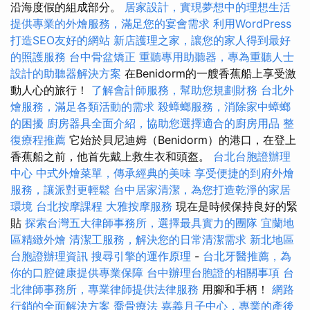
沿海度假的組成部分。
居家設計，實現夢想中的理想生活
提供專業的外燴服務，滿足您的宴會需求
利用WordPress
打造SEO友好的網站
新店護理之家，讓您的家人得到最好
的照護服務
台中骨盆矯正
重聽專用助聽器，專為重聽人士
設計的助聽器解決方案
在Benidorm的一艘香蕉船上享受激
動人心的旅行！
了解會計師服務，幫助您規劃財務
台北外
燴服務，滿足各類活動的需求
殺蟑螂服務，消除家中蟑螂
的困擾
廚房器具全面介紹，協助您選擇適合的廚房用品
整
復療程推薦
它始於貝尼迪姆（Benidorm）的港口，在登上
香蕉船之前，他首先戴上救生衣和頭盔。
台北台胞證辦理
中心
中式外燴菜單，傳承經典的美味
享受便捷的到府外燴
服務，讓派對更輕鬆
台中居家清潔，為您打造乾淨的家居
環境
台北按摩課程
大雅按摩服務
現在是時候保持良好的緊
貼
探索台灣五大律師事務所，選擇最具實力的團隊
宜蘭地
區精緻外燴
清潔工服務，解決您的日常清潔需求
新北地區
台胞證辦理資訊
搜尋引擎的運作原理
-
台北牙醫推薦，為
你的口腔健康提供專業保障
台中辦理台胞證的相關事項
台
北律師事務所，專業律師提供法律服務
用腳和手柄！
網路
行銷的全面解決方案
喬骨療法
嘉義月子中心，專業的產後