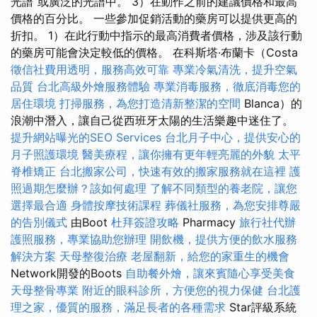
光譜”或廣泛的光譜中。 3）在動作之前的建議價格和最高
價格的百分比。 一些參加促銷活動的藥房可以提供更高的
折扣。 1）在此行動中指示的最高消費者價格，涉及該行動
的藥房可能會決定較低的價格。 在科斯塔·布蘭卡（Costa
徵信社費用透明，服務高效可靠
專業冷氣清洗，提升空氣
品質
台北高級外燴服務體驗
專業消毒服務，徹底消毒您的
居住環境
打掃服務，為您打造清新整潔的空間
Blanca）的
浪潮中潛入，讓自己從西班牙太陽的生活樂趣中迷住了。
提升網站曝光的SEO Services
台北月子中心，提供安心的
月子照護環境
醫美療程，讓你擁有更年輕亮麗的外貌
太平
脊椎矯正
台北搬家公司，快速有效的搬家服務就在這裡
護
照過期怎麼辦？該如何處理
了解不同類型的養老院，讓您
選擇最合適
身體按摩技術課程
葬儀社服務，為您安排尊嚴
的告別儀式
由Boot
杜拜簽證攻略
Pharmacy
旅行社代辦
護照服務，專業協助您辦理
開飲機，提供方便的飲水服務
解決方案
天母整復治療
老屋翻新，給您的家重生的機會
Network開發的Boots
自助餐外燴，讓來賓隨心享受美食
天母整骨專業
附近的眼科診所，方便您的視力保健
台北護
理之家，優質的服務，滿足長者的各種需求
Star評級系統