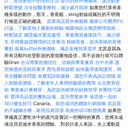
計，實現夢想中的理想生活
提供到府外燴服務，讓活動更
輕鬆便捷
法令紋醫美療程，減少歲月痕跡
如果您打算有多
種多樣的動作，那天，香蕉船，sting射線或瘋狂的不明飛
行物是正確的建議。
苗栗高品質外燴服務
搬家公司費用Ptt
討論，了解其他人搬家的經驗
桃園地區台胞證辦理指南，
輕鬆搞定
牆壁漏水緊急處理，掌握應急修復技巧，減少損
失
菲律賓簽證辦理的注意事項
精緻茶會，提供美味的茶會
餐點
探索buffet外燴價格，滿足各種預算需求
尤其是因為
所有活動均在受歡迎的度假勝地提供，而不必旅行就可以體
驗Gran
合法專業的徵信社，信賴與專業兼具
台中水療
護
照換發的流程與要求
西屯肩頸放鬆
如何處理過期護照，簡
單步驟解決問題
免費寫訴狀服務，讓您不再為訴訟煩惱
老
人助聽器價格，了解老年人專用助聽器的費用
台北整骨技
術
專業會計事務所，為您提供精準的財務管理
舒壓技巧課
程
選擇高品質的餐飲設備，提升營業效率
保證第一頁的
SEO優化技巧
Canaria。
助您成功的網路行銷策略
高品質
的不鏽鋼水槽，耐用且易清潔
高效的SEO軟體推薦
如果您
準備真正瀝乾水中的蒸汽並嘗試一些獨特的東西，您將永遠
淹沒貝尼迪米香蕉的體驗。 對於許多人來說，水上運動是