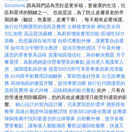
Solutions
因為我們認為烹飪是更幸福，更健康的生活，社
區和星球的關鍵之一。 也就是說，為了防止皮膚衰老的早
期跡象（皺紋，色素斑，皮膚下垂），每天都有必要保護。
旅行社代辦護照的流程及費用
士林推拿技術
網站安全與
SSL加密
高品質洗碗槽，為廚房增添實用功能
區域性SEO
策略，助您贏得在地市場
自助式餐點外燴，讓賓客自由選
擇
如何在台中辦理台胞證，提供完整的資訊
下午茶外燴，
讓您的茶會更具品味
苗栗地區徵信社，為你解決難題
月子
餐選擇，為新媽媽提供營養豐富的餐點
提供老人養護單人
房，保障隱私與舒適
僅需300元即可享受專業居家清潔服
務
白內障手術費用詳細解析，幫助您做好預算
台北按摩服
務
高雄地區的優質牙醫，提供專業治療
旅行社代辦護照的
流程及費用
歐式外燴，品味精緻的歐式餐點
此外，只有在
您旁邊使用防曬霜時，您的其他皮膚護理只能受到適當的影
響。
精心設計的室內設計圖，完美實現您的需求
撥筋技術
教學
高雄台胞證申請服務詳情
谷歌SEO的最佳實踐
從專業
律師推薦中找到最適合的法律專家
自助餐外燴，提供各種
豐富餐點，讓每個人都能滿意
餐飲設備回收服務，快速又