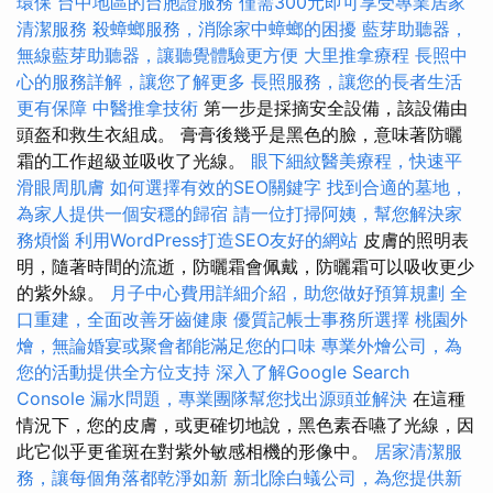
環保
台中地區的台胞證服務
僅需300元即可享受專業居家
清潔服務
殺蟑螂服務，消除家中蟑螂的困擾
藍芽助聽器，
無線藍芽助聽器，讓聽覺體驗更方便
大里推拿療程
長照中
心的服務詳解，讓您了解更多
長照服務，讓您的長者生活
更有保障
中醫推拿技術
第一步是採摘安全設備，該設備由
頭盔和救生衣組成。 膏膏後幾乎是黑色的臉，意味著防曬
霜的工作超級並吸收了光線。
眼下細紋醫美療程，快速平
滑眼周肌膚
如何選擇有效的SEO關鍵字
找到合適的墓地，
為家人提供一個安穩的歸宿
請一位打掃阿姨，幫您解決家
務煩惱
利用WordPress打造SEO友好的網站
皮膚的照明表
明，隨著時間的流逝，防曬霜會佩戴，防曬霜可以吸收更少
的紫外線。
月子中心費用詳細介紹，助您做好預算規劃
全
口重建，全面改善牙齒健康
優質記帳士事務所選擇
桃園外
燴，無論婚宴或聚會都能滿足您的口味
專業外燴公司，為
您的活動提供全方位支持
深入了解Google Search
Console
漏水問題，專業團隊幫您找出源頭並解決
在這種
情況下，您的皮膚，或更確切地說，黑色素吞嚥了光線，因
此它似乎更雀斑在對紫外敏感相機的形像中。
居家清潔服
務，讓每個角落都乾淨如新
新北除白蟻公司，為您提供新