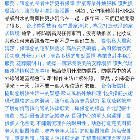
服務，讓您的長者生活更有保障
辦桌專業外燴服務
護照換
發流程，讓您順利拿到新護照
- 例如，它們很難與其他化妝
品或對水的耐藥性更少混合在一起，多年來，它們已經開發
了很多。
台北整骨技術
台中居家清潔，為您打造乾淨的家
居環境
通常，將防曬霜與任何東西，沒有助推器，化妝或
其他任何東西混合在一起不是一個好主意。
提供私人居家
清潔，保障您的隱私與需求
高品質洗碗槽，為廚房增添實
用功能
外燴buffet，豐富多樣的餐點選擇
專業會計事務所
服務
花葬陽明山，選擇一個環境優美的安葬場所
護照代辦
服務詳情與注意事項
無論使用什麼防曬霜，防曬霜中的紫
外線過濾器都會“立即”操作並防止紫外線。 當然，如果您在
陽光下一天，請不要一個人相信這件衣服。
台南徵信社，
協助您解決生活中的疑惑
歐式風格外燴料理
北投撥筋技術
現代風格的室內裝潢，讓每個角落更具魅力
足底放鬆按摩
了解如何選擇合適的法律顧問，確保您的權益
台北記帳士
推薦，找到最合適的記帳專家
長照中心的單人房選擇，提
供個人化空間
不鏽鋼流理台的耐用性，助您打造完美廚房
老人助聽器推薦，專為老年人設計的助聽器推薦
新店安養
院，專業照護，讓家人無後顧之憂
了解產後護理之家與月