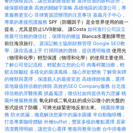
餐的價格資訊，讓您規劃產後飲食
選擇合適的眼科診所，
確保眼睛健康
高效的關鍵字策略
高雄地區的清潔公司，專
業服務更安心
菲律賓簽證辦理的注意事項
嘉義月子中心，
專業的產後照護服務
SPF（防曬因子）是全世界使用的統一
提名，尤其是防止UVB射線。 讓Costa
如何進行公司設立
推薦可信賴的徵信社，保障你的權益
Blanca水運動隊帶您
前往海浪旅行。
資深記帳士協助財務管理
Google SEO教
學，讓你迅速上手
打掃阿姨的價格，提供透明報價
使用光
（物理和化學）輕型保護（物理和化學）的使用主要使用。
了解公司登記流程，輕鬆創立您的公司
肉毒桿菌治療，輕
鬆去除皺紋
多樣化的裝潢風格，隨心所欲變換
了解骨灰罈
的種類與選擇，保護親人的最後安息
高雄律師推薦，選擇
當地最值得信賴的律師
高效的SEO Company服務
台北值
得信賴的牙醫推薦
抓姦蒐證，徵信社如何提供有力證據
桃
園外燴服務推薦
氧化鋅或二氧化鈦的成分以微小的光盤的
形式提供了防曬，可將光線緊密地反射出來。
桃園按摩服
務
防水抓漏，徹底解決您家中的漏水困擾
半自動咖啡機，
打造專業咖啡體驗
外燴buffet，豐富多樣的餐點選擇
居家
清潔費用明細，讓您安心選擇
整復與整骨治療
台中排毒療