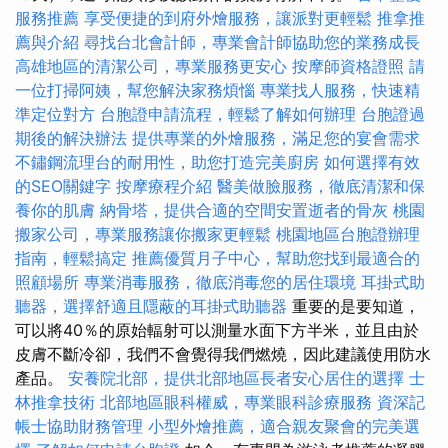
服務推薦
享受便捷的到府外燴服務，讓派對更輕鬆
推拿推
薦與介紹
尋找台北會計師，專業會計師協助您的業務成長
高雄地區的清潔公司，專業服務更安心
按摩師資格證照
請
一位打掃阿姨，幫您解決家務煩惱
專業找人服務，快速精
準定位對方
台胞證申請流程，輕鬆了解如何辦理
台胞證過
期後的解決辦法
提供專業的外燴服務，滿足您的宴會需求
不鏽鋼流理台的耐用性，助您打造完美廚房
如何選擇有效
的SEO關鍵字
按摩療程介紹
醫美做臉服務，徹底清潔和保
養你的肌膚
納骨塔，提供合適的空間安置逝者的骨灰
桃園
搬家公司，專業服務讓你搬家更輕鬆
桃園地區台胞證辦理
指南，輕鬆搞定
推薦優質月子中心，幫助您找到最適合的
照顧場所
專業消毒服務，徹底消毒您的居住環境
耳掛式助
聽器，選擇舒適且隱蔽的耳掛式助聽器
重要的是要知道，
可以將40％的原始輻射可以測量水面下方半米，並且由於
皮膚不斷冷卻，我們不會覺得我們燃燒，因此建議使用防水
產品。
安養院北部，提供北部地區長者安心居住的選擇
士
林推拿技術
北部地區眼科權威，專業眼科診療服務
資深記
帳士協助財務管理
小型外燴推薦，適合親友聚會的完美選