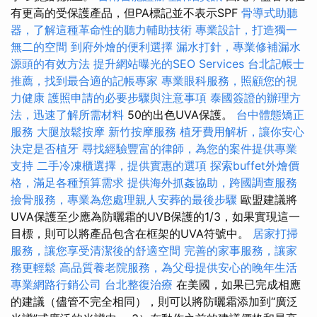
有更高的受保護產品，但PA標記並不表示SPF
骨導式助聽
器，了解這種革命性的聽力輔助技術
專業設計，打造獨一
無二的空間
到府外燴的便利選擇
漏水打針，專業修補漏水
源頭的有效方法
提升網站曝光的SEO Services
台北記帳士
推薦，找到最合適的記帳專家
專業眼科服務，照顧您的視
力健康
護照申請的必要步驟與注意事項
泰國簽證的辦理方
法，迅速了解所需材料
50的出色UVA保護。
台中體態矯正
服務
大腿放鬆按摩
新竹按摩服務
植牙費用解析，讓你安心
決定是否植牙
尋找經驗豐富的律師，為您的案件提供專業
支持
二手冷凍櫃選擇，提供實惠的選項
探索buffet外燴價
格，滿足各種預算需求
提供海外抓姦協助，跨國調查服務
撿骨服務，專業為您處理親人安葬的最後步驟
歐盟建議將
UVA保護至少應為防曬霜的UVB保護的1/3，如果實現這一
目標，則可以將產品包含在框架的UVA符號中。
居家打掃
服務，讓您享受清潔後的舒適空間
完善的家事服務，讓家
務更輕鬆
高品質養老院服務，為父母提供安心的晚年生活
專業網路行銷公司
台北整復治療
在美國，如果已完成相應
的建議（儘管不完全相同），則可以將防曬霜添加到“廣泛