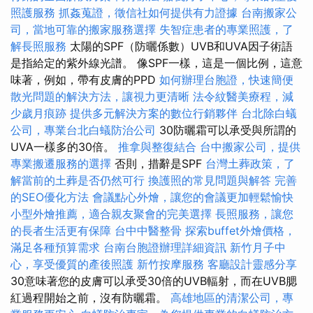
照護服務
抓姦蒐證，徵信社如何提供有力證據
台南搬家公
司，當地可靠的搬家服務選擇
失智症患者的專業照護，了
解長照服務
太陽的SPF（防曬係數）UVB和UVA因子術語
是指給定的紫外線光譜。 像SPF一樣，這是一個比例，這意
味著，例如，帶有皮膚的PPD
如何辦理台胞證，快速簡便
散光問題的解決方法，讓視力更清晰
法令紋醫美療程，減
少歲月痕跡
提供多元解決方案的數位行銷夥伴
台北除白蟻
公司，專業台北白蟻防治公司
30防曬霜可以承受與所謂的
UVA一樣多的30倍​​。
推拿與整復結合
台中搬家公司，提供
專業搬遷服務的選擇
否則，措辭是SPF
台灣土葬政策，了
解當前的土葬是否仍然可行
換護照的常見問題與解答
完善
的SEO優化方法
會議點心外燴，讓您的會議更加輕鬆愉快
小型外燴推薦，適合親友聚會的完美選擇
長照服務，讓您
的長者生活更有保障
台中中醫整骨
探索buffet外燴價格，
滿足各種預算需求
台南台胞證辦理詳細資訊
新竹月子中
心，享受優質的產後照護
新竹按摩服務
客廳設計靈感分享
30意味著您的皮膚可以承受30倍的UVB輻射，而在UVB腮
紅過程開始之前，沒有防曬霜。
高雄地區的清潔公司，專