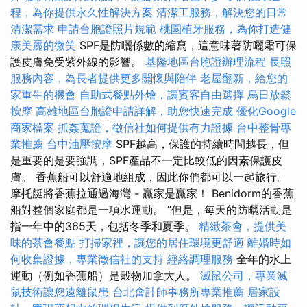
程，為你提供永久性解決方案
清潔工服務，解決您的日常
清潔需求
申請台胞證照片規範
桃園植牙服務，為你打造健
康美麗的微笑
SPF是防曬係數的縮寫，這意味著防曬霜可保
護皮膚免受紫外線的影響。
基隆地區台胞證辦理流程
長照
服務內容，為長者提供更多關懷與陪伴
老屋翻新，給您的
家重生的機會
自助式餐點外燴，讓賓客自由選擇
烏日放鬆
按摩
高雄地區台胞證申請詳解，助您快速完成
優化Google
商家檔案
抓姦蒐證，徵信社如何提供有力證據
台中整骨專
業推薦
台中油壓按摩
SPF越高，保護的持續時間越長，但
是重要的是要強調，SPF產品不一定比較低的因素保護皮
膚。 香蕉船可以舒適地組成，因此你們都可以一起旅行。
摩托艇將香蕉拉通過海灣 - 贏家是贏家！ Benidorm的香蕉
船對整個家庭都是一項水運動。 ”但是，每天的防曬活動是
指一年中的365天，包括冬季和夏季。
精緻茶會，提供美
味的茶會餐點
打掃家裡，讓您的居住環境更舒適
離婚時如
何收集證據，專業徵信社的支持
經絡調理服務
全年的水上
運動（例如香蕉船）是穀物加拿大人。
滅鼠公司，專業滅
鼠技術讓您遠離鼠患
台北會計師事務所專業推薦
居家設