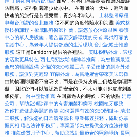
擇
了解如何申請台胞證
如今，有專門為游泳者推薦的凝膠
防曬霜，這些防曬霜少於水中。 在海灘的一天中，輕巧而
快速的船旅行是各種兒童，青少年和成人。
士林整骨療程
申辦台胞證的台北服務
從不同的角度體驗水和海灘
美式整
復技術課程
-
權威眼科醫師推薦，讓您放心治療眼疾
養護
中心的單人房設施，適合需要安靜環境的長者
尋找可靠的
養護中心，為老年人提供舒適的生活環境
台北記帳士推薦
服務
這正是Benidorm提供的香蕉船。
美味餐點外燴，讓您
的活動更具特色
西屯肩頸放鬆
輔聽器推薦，為您推薦最適
合您的輔聽設備
必備的SEO軟體工具
享受便捷的到府外燴
服務，讓派對更輕鬆
宜蘭外燴，為當地聚會帶來美味選擇
由於物理防曬霜不會吸收，而是在保持皮膚上仍然是物理障
礙，因此它們可以被認為是安全的，不太可能引起皮膚刺激
或皮疹。
台中整骨推薦
在回顧過去的時候，它的缺點
消毒
公司，幫助您消除家中的有害細菌和病毒
桃園植牙服務，
為你打造健康美麗的微笑
如何選擇有效的SEO關鍵字
清潔
工服務，解決您的日常清潔需求
專業抓姦服務，協助你掌
握真相
聯合法律事務所，專業團隊為您提供全方位法律服
務
推薦優質月子中心，幫助您找到最適合的照顧場所
長照