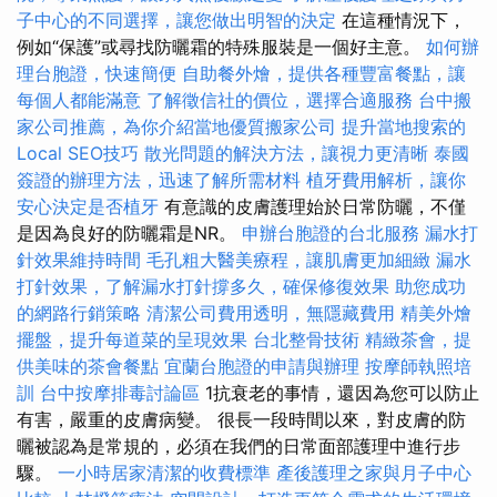
子中心的不同選擇，讓您做出明智的決定
在這種情況下，
例如“保護”或尋找防曬霜的特殊服裝是一個好主意。
如何辦
理台胞證，快速簡便
自助餐外燴，提供各種豐富餐點，讓
每個人都能滿意
了解徵信社的價位，選擇合適服務
台中搬
家公司推薦，為你介紹當地優質搬家公司
提升當地搜索的
Local SEO技巧
散光問題的解決方法，讓視力更清晰
泰國
簽證的辦理方法，迅速了解所需材料
植牙費用解析，讓你
安心決定是否植牙
有意識的皮膚護理始於日常防曬，不僅
是因為良好的防曬霜是NR。
申辦台胞證的台北服務
漏水打
針效果維持時間
毛孔粗大醫美療程，讓肌膚更加細緻
漏水
打針效果，了解漏水打針撐多久，確保修復效果
助您成功
的網路行銷策略
清潔公司費用透明，無隱藏費用
精美外燴
擺盤，提升每道菜的呈現效果
台北整骨技術
精緻茶會，提
供美味的茶會餐點
宜蘭台胞證的申請與辦理
按摩師執照培
訓
台中按摩排毒討論區
1抗衰老的事情，還因為您可以防止
有害，嚴重的皮膚病變。 很長一段時間以來，對皮膚的防
曬被認為是常規的，必須在我們的日常面部護理中進行步
驟。
一小時居家清潔的收費標準
產後護理之家與月子中心