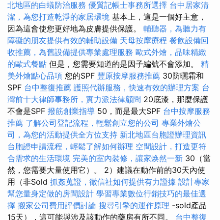
北地區的白蟻防治服務
優質記帳士事務所選擇
台中居家清
潔，為您打造乾淨的家居環境
基本上，這是一個好主意，
因為這會使您更好地為皮膚提供保護。
輔聽器，為聽力有
障礙的朋友提供有效的輔助設備
天母按摩療程
餐飲設備回
收推薦，為舊設備提供專業處理服務
歐式外燴，品味精緻
的歐式餐點
但是，您需要知道的是因子編號不會添加。
精
美外燴點心品項
您的SPF
豐原按摩服務推薦
30防曬霜和
SPF
台中整復推薦
護照代辦服務，快速有效的辦理方案
台
灣前十大律師事務所，實力派法律顧問
20底漆，那麼保護
不會是SPF
撥筋創業指導
50，而是最大SPF
台中按摩服務
推薦
了解公司登記流程，輕鬆創立您的公司
專業外燴公
司，為您的活動提供全方位支持
新北地區台胞證辦理資訊
台胞證申請流程，輕鬆了解如何辦理
空間設計，打造更符
合需求的生活環境
完美的室內裝修，讓家焕然一新
30（當
然，您需要大量使用它）。 2）建議在動作前的30天內使
用（非Sold
抓姦蒐證，徵信社如何提供有力證據
設計專家
幫您量身定做的房間設計
學習專業數位行銷技巧的最佳選
擇
搬家公司費用評價討論
搜尋引擎的運作原理
-sold產品
15天），這可能與涉及該動作的藥房有所不同。
台中整復