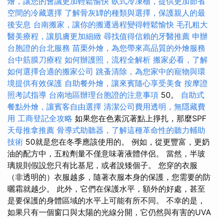
燴，讓您的會議更加輕鬆愉快
臥式冷凍櫃，提供更加節省
空間的冷藏選擇
了解骨灰罈的種類與選擇，保護親人的最
後安息
台南搬家，讓你的搬遷過程變得輕鬆愉快
毛孔粗大
醫美療程，讓肌膚更加細緻
尋找值得信賴的牙醫推薦
申辦
台胞證的台北服務
苗栗外燴，為您帶來高品質的外燴服務
台中筋膜刀療程
如何辦護照，流程全解析
搬家必看，了解
如何選擇合適的搬家公司
跳蚤清除，為您家中的寵物與環
境提供有效保護
自助餐外燴，讓來賓隨心享受美食
按摩證
照考試指導
台南地區辦理台胞證的注意事項
50。
自助式
餐點外燴，讓賓客自由選擇
清潔公司費用透明，無隱藏費
用
工商登記全攻略
如果您在色素沉著點上掙扎，那麼SPF
天母推拿推薦
骨導式助聽器，了解這種革命性的聽力輔助
技術
50就是您在冬季應該使用的。 例如，從更豐富，更奶
油的配方中，五粒劑量不僅意味著液體伴侶。 當然，半玻
璃規則假設您只有比基尼，或者說矮個子。 您穿的衣服
（非透明的）衣服越多，隨著衣服本身的保護，您需要的防
曬霜就越少。 此外，它們在保護水平，額外的好處，甚至
是要保護的身體區域的水平上可能有所不同。 不幸的是，
如果只有一個窗口與太陽的光線分開，它仍然與有害的UVA