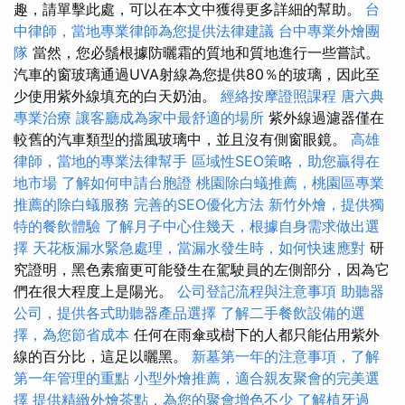
趣，請單擊此處，可以在本文中獲得更多詳細的幫助。
台
中律師，當地專業律師為您提供法律建議
台中專業外燴團
隊
當然，您必鬚根據防曬霜的質地和質地進行一些嘗試。
汽車的窗玻璃通過UVA射線為您提供80％的玻璃，因此至
少使用紫外線填充的白天奶油。
經絡按摩證照課程
唐六典
專業治療
讓客廳成為家中最舒適的場所
紫外線過濾器僅在
較舊的汽車類型的擋風玻璃中，並且沒有側窗眼鏡。
高雄
律師，當地的專業法律幫手
區域性SEO策略，助您贏得在
地市場
了解如何申請台胞證
桃園除白蟻推薦，桃園區專業
推薦的除白蟻服務
完善的SEO優化方法
新竹外燴，提供獨
特的餐飲體驗
了解月子中心住幾天，根據自身需求做出選
擇
天花板漏水緊急處理，當漏水發生時，如何快速應對
研
究證明，黑色素瘤更可能發生在駕駛員的左側部分，因為它
們在很大程度上是陽光。
公司登記流程與注意事項
助聽器
公司，提供各式助聽器產品選擇
了解二手餐飲設備的選
擇，為您節省成本
任何在雨傘或樹下的人都只能佔用紫外
線的百分比，這足以曬黑。
新墓第一年的注意事項，了解
第一年管理的重點
小型外燴推薦，適合親友聚會的完美選
擇
提供精緻外燴茶點，為您的聚會增色不少
了解植牙過