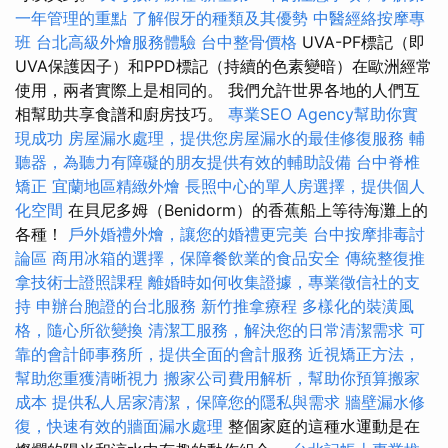
一年管理的重點
了解假牙的種類及其優勢
中醫經絡按摩專
班
台北高級外燴服務體驗
台中整骨價格
UVA-PF標記（即
UVA保護因子）和PPD標記（持續的色素變暗）在歐洲經常
使用，兩者實際上是相同的。 我們允許世界各地的人們互
相幫助共享食譜和廚房技巧。
專業SEO Agency幫助你實
現成功
房屋漏水處理，提供您房屋漏水的最佳修復服務
輔
聽器，為聽力有障礙的朋友提供有效的輔助設備
台中脊椎
矯正
宜蘭地區精緻外燴
長照中心的單人房選擇，提供個人
化空間
在貝尼多姆（Benidorm）的香蕉船上等待海灘上的
各種！
戶外婚禮外燴，讓您的婚禮更完美
台中按摩排毒討
論區
商用冰箱的選擇，保障餐飲業的食品安全
傳統整復推
拿技術士證照課程
離婚時如何收集證據，專業徵信社的支
持
申辦台胞證的台北服務
新竹推拿療程
多樣化的裝潢風
格，隨心所欲變換
清潔工服務，解決您的日常清潔需求
可
靠的會計師事務所，提供全面的會計服務
近視矯正方法，
幫助您重獲清晰視力
搬家公司費用解析，幫助你預算搬家
成本
提供私人居家清潔，保障您的隱私與需求
牆壁漏水修
復，快速有效的牆面漏水處理
整個家庭的這種水運動是在