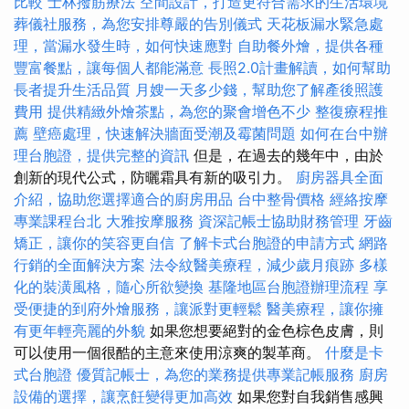
比較
士林撥筋療法
空間設計，打造更符合需求的生活環境
葬儀社服務，為您安排尊嚴的告別儀式
天花板漏水緊急處
理，當漏水發生時，如何快速應對
自助餐外燴，提供各種
豐富餐點，讓每個人都能滿意
長照2.0計畫解讀，如何幫助
長者提升生活品質
月嫂一天多少錢，幫助您了解產後照護
費用
提供精緻外燴茶點，為您的聚會增色不少
整復療程推
薦
壁癌處理，快速解決牆面受潮及霉菌問題
如何在台中辦
理台胞證，提供完整的資訊
但是，在過去的幾年中，由於
創新的現代公式，防曬霜具有新的吸引力。
廚房器具全面
介紹，協助您選擇適合的廚房用品
台中整骨價格
經絡按摩
專業課程台北
大雅按摩服務
資深記帳士協助財務管理
牙齒
矯正，讓你的笑容更自信
了解卡式台胞證的申請方式
網路
行銷的全面解決方案
法令紋醫美療程，減少歲月痕跡
多樣
化的裝潢風格，隨心所欲變換
基隆地區台胞證辦理流程
享
受便捷的到府外燴服務，讓派對更輕鬆
醫美療程，讓你擁
有更年輕亮麗的外貌
如果您想要絕對的金色棕色皮膚，則
可以使用一個很酷的主意來使用涼爽的製革商。
什麼是卡
式台胞證
優質記帳士，為您的業務提供專業記帳服務
廚房
設備的選擇，讓烹飪變得更加高效
如果您對自我銷售感興