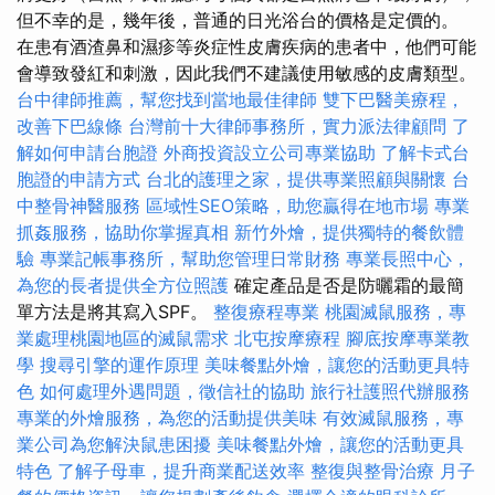
但不幸的是，幾年後，普通的日光浴台的價格是定價的。
在患有酒渣鼻和濕疹等炎症性皮膚疾病的患者中，他們可能
會導致發紅和刺激，因此我們不建議使用敏感的皮膚類型。
台中律師推薦，幫您找到當地最佳律師
雙下巴醫美療程，
改善下巴線條
台灣前十大律師事務所，實力派法律顧問
了
解如何申請台胞證
外商投資設立公司專業協助
了解卡式台
胞證的申請方式
台北的護理之家，提供專業照顧與關懷
台
中整骨神醫服務
區域性SEO策略，助您贏得在地市場
專業
抓姦服務，協助你掌握真相
新竹外燴，提供獨特的餐飲體
驗
專業記帳事務所，幫助您管理日常財務
專業長照中心，
為您的長者提供全方位照護
確定產品是否是防曬霜的最簡
單方法是將其寫入SPF。
整復療程專業
桃園滅鼠服務，專
業處理桃園地區的滅鼠需求
北屯按摩療程
腳底按摩專業教
學
搜尋引擎的運作原理
美味餐點外燴，讓您的活動更具特
色
如何處理外遇問題，徵信社的協助
旅行社護照代辦服務
專業的外燴服務，為您的活動提供美味
有效滅鼠服務，專
業公司為您解決鼠患困擾
美味餐點外燴，讓您的活動更具
特色
了解子母車，提升商業配送效率
整復與整骨治療
月子