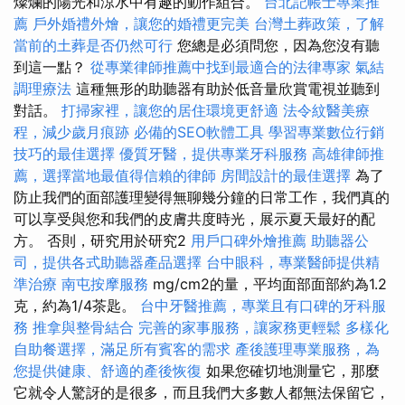
燦爛的陽光和涼水中有趣的動作組合。
台北記帳士專業推
薦
戶外婚禮外燴，讓您的婚禮更完美
台灣土葬政策，了解
當前的土葬是否仍然可行
您總是必須問您，因為您沒有聽
到這一點？
從專業律師推薦中找到最適合的法律專家
氣結
調理療法
這種無形的助聽器有助於低音量欣賞電視並聽到
對話。
打掃家裡，讓您的居住環境更舒適
法令紋醫美療
程，減少歲月痕跡
必備的SEO軟體工具
學習專業數位行銷
技巧的最佳選擇
優質牙醫，提供專業牙科服務
高雄律師推
薦，選擇當地最值得信賴的律師
房間設計的最佳選擇
為了
防止我們的面部護理變得無聊幾分鐘的日常工作，我們真的
可以享受與您和我們的皮膚共度時光，展示夏天最好的配
方。 否則，研究用於研究2
用戶口碑外燴推薦
助聽器公
司，提供各式助聽器產品選擇
台中眼科，專業醫師提供精
準治療
南屯按摩服務
mg/cm2的量，平均面部面部約為1.2
克，約為1/4茶匙。
台中牙醫推薦，專業且有口碑的牙科服
務
推拿與整骨結合
完善的家事服務，讓家務更輕鬆
多樣化
自助餐選擇，滿足所有賓客的需求
產後護理專業服務，為
您提供健康、舒適的產後恢復
如果您確切地測量它，那麼
它就令人驚訝的是很多，而且我們大多數人都無法保留它，