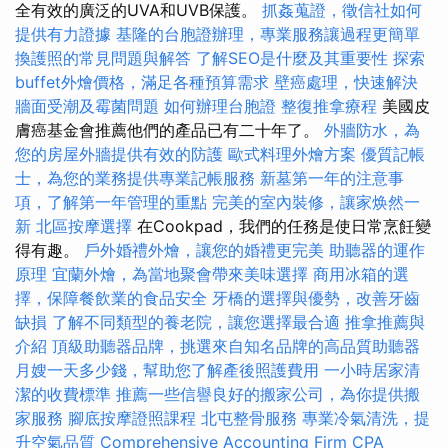
全有效的廣泛的UVA和UVB保護。
抓姦蒐證，徵信社如何
提供有力證據
基隆的台胞證辦理，專業服務讓過程更簡單
換護照的常見問題與解答
了解SEO是什麼及其重要性
探索
buffet外燴價格，滿足各種預算需求
壁癌處理，快速解決
牆面受潮及霉菌問題
如何辦理台胞證
整復推拿療程
美國皮
膚癌基金會推薦他們的產品已有二十年了。
外牆防水，為
您的房屋外牆提供有效的防護
歐式料理外燴方案
優質記帳
士，為您的業務提供專業記帳服務
新墓第一年的注意事
項，了解第一年管理的重點
完美的室內裝修，讓家焕然一
新
北區按摩選擇
在Cookpad，我們的任務是使日常烹飪變
得有趣。
戶外婚禮外燴，讓您的婚禮更完美
助聽器的運作
原理
宜蘭外燴，為當地聚會帶來美味選擇
商用冰箱的選
擇，保障餐飲業的食品安全
牙橋的選擇與優勢，改善牙齒
缺損
了解不同類型的養老院，讓您選擇最合適
推拿推薦與
介紹
頂級助聽器品牌，挑選來自知名品牌的高品質助聽器
月嫂一天多少錢，幫助您了解產後照護費用
一小時居家清
潔的收費標準
推薦一些信譽良好的搬家公司，為你提供搬
家服務
腳底按摩證照課程
北屯整骨服務
專業冷氣清洗，提
升空氣品質
Comprehensive Accounting Firm CPA