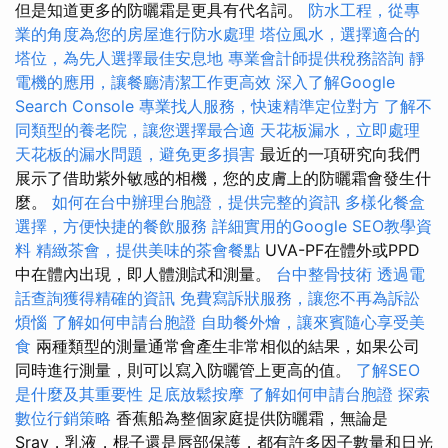
但是知道更多的防曬霜是更具有代名詞。
防水工程，從專
業的角度為您的房屋進行防水處理
塔位風水，選擇適合的
塔位，為先人選擇最佳安息地
專業會計師提供稅務諮詢
靜
電機的應用，讓餐廳清潔工作更高效
深入了解Google
Search Console
專業找人服務，快速精準定位對方
了解不
同類型的養老院，讓您選擇最合適
天花板漏水，立即處理
天花板的漏水問題，避免更多損害
最近的一項研究向我們
展示了借助紫外敏感的相機，您的皮膚上的防曬霜會發生什
麼。
如何在台中辦理台胞證，提供完整的資訊
多樣化餐盒
選擇，方便快捷的餐飲服務
詳細實用的Google SEO教學資
料
精緻茶會，提供美味的茶會餐點
UVA-PF在體外或PPD
中在體內出現，即​​人體測試和測量。
台中整骨技術
透過電
話查詢獲得精確的資訊
免費寫訴狀服務，讓您不再為訴訟
煩惱
了解如何申請台胞證
自助餐外燴，讓來賓隨心享受美
食
兩種類型的測量通常會產生非常相似的結果，如果公司
同時進行測量，則可以寫入防曬管上更高的值。
了解SEO
是什麼及其重要性
足底放鬆按摩
了解如何申請台胞證
探索
數位行銷策略
香蕉船為整個家庭提供防曬霜，無論是
Sray，乳液，棍子還是唇部保護，都有許多因子數量和日光