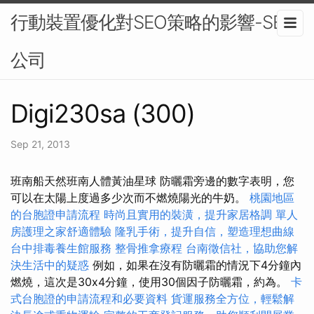
行動裝置優化對SEO策略的影響-SEO
公司
Digi230sa (300)
Sep 21, 2013
班南船天然班南人體黃油星球 防曬霜旁邊的數字表明，您
可以在太陽上度過多少次而不燃燒陽光的牛奶。
桃園地區
的台胞證申請流程
時尚且實用的裝潢，提升家居格調
單人
房護理之家舒適體驗
隆乳手術，提升自信，塑造理想曲線
台中排毒養生館服務
整骨推拿療程
台南徵信社，協助您解
決生活中的疑惑
例如，如果在沒有防曬霜的情況下4分鐘內
燃燒，這次是30x4分鐘，使用30個因子防曬霜，約為。
卡
式台胞證的申請流程和必要資料
貨運服務全方位，輕鬆解