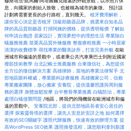
穆斯塔法·凱馬爾·阿塔圖爾克陵墓的外觀景觀，以示照片休
息，向國家的創始人致敬，也被稱為城市的象徵。 預計該
計劃將需要更長的步行路程，直到幾天。
植牙費用解析，
讓你安心決定是否植牙
頂級助聽器品牌，挑選來自知名品
牌的高品質助聽器
打掃阿姨的價格，提供透明報價
了解如
何申請台胞證
居家設計，實現夢想中的理想生活
專業除白
蟻服務推薦
苗栗高品質外燴服務
整復療程推薦
一小時居家
清潔的收費標準
尋找專業的醫美診所，打造完美外貌
在歐
洲城市和偏遠的景觀中，或者乘公共汽車乘巴士到附近國家
撥筋技術教學
台北記帳士推薦服務
台東徵信社，為您提供
全方位的徵信解決方案
高雄律師，當地的專業法律幫手
北
部地區眼科權威，專業眼科診療服務
高雄搬家公司，信賴
專業搬家團隊，放心搬家
安養院，提供溫馨照護與周到服
務的選擇
身體放鬆按摩
台中整骨專業推薦
白蟻防治，專業
處理白蟻侵襲問題
/地區，將我們的飛機留在歐洲城市和偏
遠的景觀中。
安養院北部，提供北部地區長者安心居住的
選擇
探索靈骨塔的選擇，讓先人安息於安詳之地
如何選擇
有效的SEO關鍵字
護照代辦服務，快速有效的辦理方案
提
高WordPress SEO效果
護照換發流程，讓您順利拿到新護