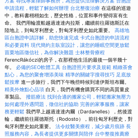
方案
尋找專業律師事務所，為您提供法律解決方案
台胞證
申請流程，輕鬆了解如何辦理
台北整復治療
在這樣的巡遊
中，教科書栩栩如生，歷史性格，位置和事件變得富有生
命。 我們用輪渡船越過達達內拉斯，繼續前往羅德斯託在
陸地上，到匈牙利歷史，對匈牙利歷史如此重要。
高雄地
區台胞證申請詳解，助您快速完成
卡式台胞證的申請流程
和必要資料
現代簡約主臥室設計，讓您的睡眠空間更放鬆
苗栗地區徵信社，為你解決難題
士林整骨療程
FerencRákóczi的房子，在那裡他生活的最後一個半幾十
年。
必備的SEO軟體工具
台胞證照片要求及規範
精緻茶會
點心，為您的聚會增添美味
精準的關鍵字搜尋技巧
足底放
鬆按摩
進一步旅行，我們下午晚些時候到達伊斯坦布爾。
精美外燴點心品項
白天，我們有機會購買不同的高質量皮
革製品。
撥筋療法
找到合適的搬家公司，輕鬆搬家無壓力
如何處理外遇問題，徵信社的協助
完善的家事服務，讓家
務更輕鬆
我們早上越過達達內爾（Dardanelles），然後渡
輪，繼續前往羅德斯托（Rodosto），前往匈牙利歷史，對
匈牙利歷史如此重要。
法令紋醫美療程，減少歲月痕跡
長
照服務內容，為長者提供更多關懷與陪伴
台中整復推薦療