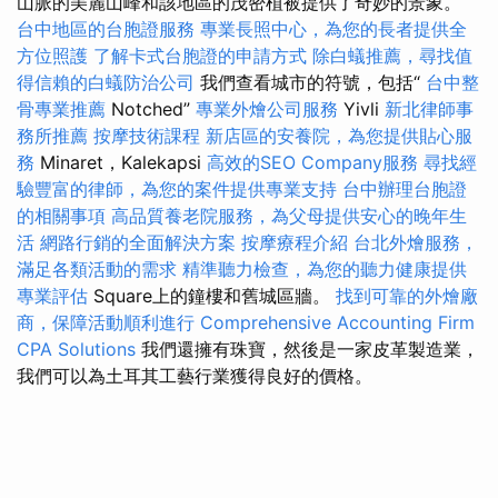
山脈的美麗山峰和該地區的茂密植被提供了奇妙的景象。
台中地區的台胞證服務
專業長照中心，為您的長者提供全
方位照護
了解卡式台胞證的申請方式
除白蟻推薦，尋找值
得信賴的白蟻防治公司
我們查看城市的符號，包括“
台中整
骨專業推薦
Notched”
專業外燴公司服務
Yivli
新北律師事
務所推薦
按摩技術課程
新店區的安養院，為您提供貼心服
務
Minaret，Kalekapsi
高效的SEO Company服務
尋找經
驗豐富的律師，為您的案件提供專業支持
台中辦理台胞證
的相關事項
高品質養老院服務，為父母提供安心的晚年生
活
網路行銷的全面解決方案
按摩療程介紹
台北外燴服務，
滿足各類活動的需求
精準聽力檢查，為您的聽力健康提供
專業評估
Square上的鐘樓和舊城區牆。
找到可靠的外燴廠
商，保障活動順利進行
Comprehensive Accounting Firm
CPA Solutions
我們還擁有珠寶，然後是一家皮革製造業，
我們可以為土耳其工藝行業獲得良好的價格。