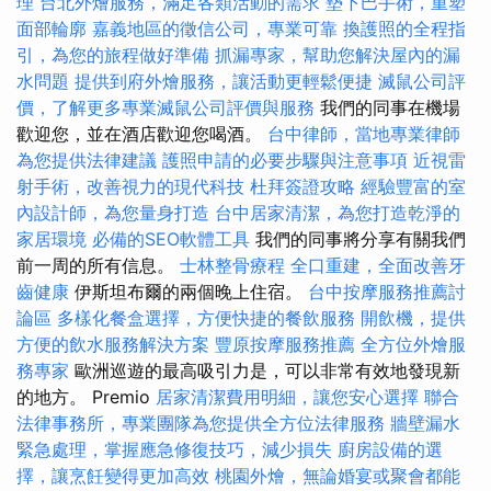
理
台北外燴服務，滿足各類活動的需求
墊下巴手術，重塑
面部輪廓
嘉義地區的徵信公司，專業可靠
換護照的全程指
引，為您的旅程做好準備
抓漏專家，幫助您解決屋內的漏
水問題
提供到府外燴服務，讓活動更輕鬆便捷
滅鼠公司評
價，了解更多專業滅鼠公司評價與服務
我們的同事在機場
歡迎您，並在酒店歡迎您喝酒。
台中律師，當地專業律師
為您提供法律建議
護照申請的必要步驟與注意事項
近視雷
射手術，改善視力的現代科技
杜拜簽證攻略
經驗豐富的室
內設計師，為您量身打造
台中居家清潔，為您打造乾淨的
家居環境
必備的SEO軟體工具
我們的同事將分享有關我們
前一周的所有信息。
士林整骨療程
全口重建，全面改善牙
齒健康
伊斯坦布爾的兩個晚上住宿。
台中按摩服務推薦討
論區
多樣化餐盒選擇，方便快捷的餐飲服務
開飲機，提供
方便的飲水服務解決方案
豐原按摩服務推薦
全方位外燴服
務專家
歐洲巡遊的最高吸引力是，可以非常有效地發現新
的地方。 Premio
居家清潔費用明細，讓您安心選擇
聯合
法律事務所，專業團隊為您提供全方位法律服務
牆壁漏水
緊急處理，掌握應急修復技巧，減少損失
廚房設備的選
擇，讓烹飪變得更加高效
桃園外燴，無論婚宴或聚會都能