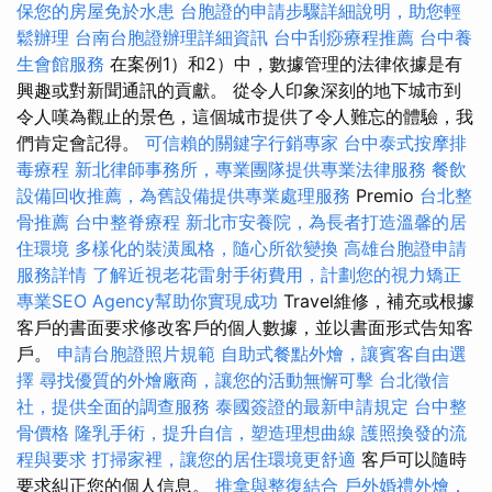
保您的房屋免於水患
台胞證的申請步驟詳細說明，助您輕
鬆辦理
台南台胞證辦理詳細資訊
台中刮痧療程推薦
台中養
生會館服務
在案例1）和2）中，數據管理的法律依據是有
興趣或對新聞通訊的貢獻。 從令人印象深刻的地下城市到
令人嘆為觀止的景色，這個城市提供了令人難忘的體驗，我
們肯定會記得。
可信賴的關鍵字行銷專家
台中泰式按摩排
毒療程
新北律師事務所，專業團隊提供專業法律服務
餐飲
設備回收推薦，為舊設備提供專業處理服務
Premio
台北整
骨推薦
台中整脊療程
新北市安養院，為長者打造溫馨的居
住環境
多樣化的裝潢風格，隨心所欲變換
高雄台胞證申請
服務詳情
了解近視老花雷射手術費用，計劃您的視力矯正
專業SEO Agency幫助你實現成功
Travel維修，補充或根據
客戶的書面要求修改客戶的個人數據，並以書面形式告知客
戶。
申請台胞證照片規範
自助式餐點外燴，讓賓客自由選
擇
尋找優質的外燴廠商，讓您的活動無懈可擊
台北徵信
社，提供全面的調查服務
泰國簽證的最新申請規定
台中整
骨價格
隆乳手術，提升自信，塑造理想曲線
護照換發的流
程與要求
打掃家裡，讓您的居住環境更舒適
客戶可以隨時
要求糾正您的個人信息。
推拿與整復結合
戶外婚禮外燴，