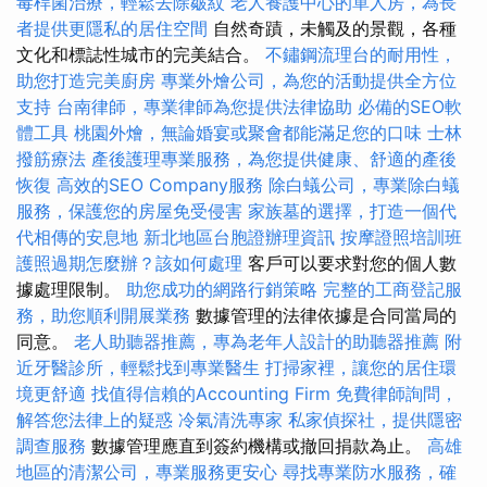
毒桿菌治療，輕鬆去除皺紋
老人養護中心的單人房，為長
者提供更隱私的居住空間
自然奇蹟，未觸及的景觀，各種
文化和標誌性城市的完美結合。
不鏽鋼流理台的耐用性，
助您打造完美廚房
專業外燴公司，為您的活動提供全方位
支持
台南律師，專業律師為您提供法律協助
必備的SEO軟
體工具
桃園外燴，無論婚宴或聚會都能滿足您的口味
士林
撥筋療法
產後護理專業服務，為您提供健康、舒適的產後
恢復
高效的SEO Company服務
除白蟻公司，專業除白蟻
服務，保護您的房屋免受侵害
家族墓的選擇，打造一個代
代相傳的安息地
新北地區台胞證辦理資訊
按摩證照培訓班
護照過期怎麼辦？該如何處理
客戶可以要求對您的個人數
據處理限制。
助您成功的網路行銷策略
完整的工商登記服
務，助您順利開展業務
數據管理的法律依據是合同當局的
同意。
老人助聽器推薦，專為老年人設計的助聽器推薦
附
近牙醫診所，輕鬆找到專業醫生
打掃家裡，讓您的居住環
境更舒適
找值得信賴的Accounting Firm
免費律師詢問，
解答您法律上的疑惑
冷氣清洗專家
私家偵探社，提供隱密
調查服務
數據管理應直到簽約機構或撤回捐款為止。
高雄
地區的清潔公司，專業服務更安心
尋找專業防水服務，確