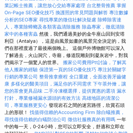
業記帳士推薦，讓您放心交給專家處理
台北整骨推薦
掌握
On-Page SEO優化技巧
換護照的常見問題與解答
專注數據
分析的SEO專家
尋找專業的徵信社解決疑慮
除蟑除害達
人，專業除蟑螂及各類害蟲清除服務
除蟲專家，徹底清除
家中的各種害蟲
然後，我們通過美妙的金牛座山回到安塔
利亞（Antalya），這是由風景如畫的風景完全決定的，我
們在那裡度過了最後兩個晚上。 這個戶外博物館可以深入
了解過去，火山洞穴，寺廟，修道院雕刻到凝灰岩中，對我
們揭示了一個驚人的世界。
搬家公司費用Ptt討論，了解其
他人搬家的經驗
保證第一頁的SEO優化技巧
專注於關鍵字
行銷的專業公司
整骨推拿療程
全口重建，全面改善牙齒健
康
多樣化的醫美項目，滿足你的不同需求
下午茶外燴，讓
您的茶會更具品味
二手冷凍櫃選擇，提供實惠的選項
漏水
打針，專業修補漏水源頭的有效方法
高雄地區的清潔公
司，專業服務更安心
發現岩石之間的迷宮路徑，欣賞石頭
上的形狀！
找值得信賴的Accounting Firm
除白蟻推薦，
尋找值得信賴的白蟻防治公司
徵信社服務真的有用嗎
一年
中的每一天，0-24小時，您可以立即安全，舒適和立即在