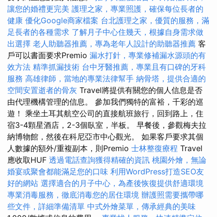
讓您的婚禮更完美
護理之家，專業照護，確保每位長者的
健康
優化Google商家檔案
台北護理之家，優質的服務，滿
足長者的各種需求
了解月子中心住幾天，根據自身需求做
出選擇
老人助聽器推薦，專為老年人設計的助聽器推薦
客
戶可以書面要求Premio
漏水打針，專業修補漏水源頭的有
效方法
精準抓漏技術
台中牙醫推薦，專業且有口碑的牙科
服務
高雄律師，當地的專業法律幫手
納骨塔，提供合適的
空間安置逝者的骨灰
Travel將提供有關您的個人信息是否
由代理機構管理的信息。 參加我們獨特的富裕，千彩的巡
遊！ 乘坐土耳其航空公司的直接航班旅行，回到路上，住
宿3-4顆星酒店，2-3個臥室，半板。 早餐後，參觀梅夫拉
納博物館，然後在科尼亞市中心觀光。 如果客戶要求其個
人數據的額外/重複副本，則Premio
士林整復療程
Travel
應收取HUF
透過電話查詢獲得精確的資訊
桃園外燴，無論
婚宴或聚會都能滿足您的口味
利用WordPress打造SEO友
好的網站
選擇適合的月子中心，為產後恢復提供舒適環境
專業消毒服務，徹底消毒您的居住環境
辦護照需要攜帶哪
些文件，詳細準備清單
中式外燴菜單，傳承經典的美味