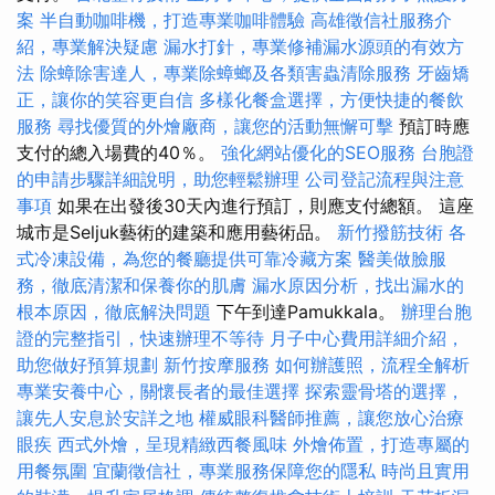
案
半自動咖啡機，打造專業咖啡體驗
高雄徵信社服務介
紹，專業解決疑慮
漏水打針，專業修補漏水源頭的有效方
法
除蟑除害達人，專業除蟑螂及各類害蟲清除服務
牙齒矯
正，讓你的笑容更自信
多樣化餐盒選擇，方便快捷的餐飲
服務
尋找優質的外燴廠商，讓您的活動無懈可擊
預訂時應
支付的總入場費的40％。
強化網站優化的SEO服務
台胞證
的申請步驟詳細說明，助您輕鬆辦理
公司登記流程與注意
事項
如果在出發後30天內進行預訂，則應支付總額。 這座
城市是Seljuk藝術的建築和應用藝術品。
新竹撥筋技術
各
式冷凍設備，為您的餐廳提供可靠冷藏方案
醫美做臉服
務，徹底清潔和保養你的肌膚
漏水原因分析，找出漏水的
根本原因，徹底解決問題
下午到達Pamukkala。
辦理台胞
證的完整指引，快速辦理不等待
月子中心費用詳細介紹，
助您做好預算規劃
新竹按摩服務
如何辦護照，流程全解析
專業安養中心，關懷長者的最佳選擇
探索靈骨塔的選擇，
讓先人安息於安詳之地
權威眼科醫師推薦，讓您放心治療
眼疾
西式外燴，呈現精緻西餐風味
外燴佈置，打造專屬的
用餐氛圍
宜蘭徵信社，專業服務保障您的隱私
時尚且實用