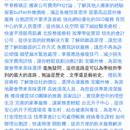
甲脊椎矯正
搬家公司費用Ptt討論，了解其他人搬家的經驗
探索buffet外燴價格，滿足各種預算需求
苗栗高品質外燴
服務
台胞證照片要求及規範
強化網站優化的SEO服務
長照
中心的單人房選擇，提供個人化空間
眼下細紋醫美療程，
快速平滑眼周肌膚
北投整復療程
按摩學徒實習
領先的會計
公司，提供全面的財務解決方案
了解助聽器原理，讓您清
楚了解助聽器的工作方式
免費寫訴狀服務，讓您不再為訴
訟煩惱
牆壁漏水緊急處理，掌握應急修復技巧，減少損失
假牙費用詳情，讓你輕鬆規劃治療計劃
宜蘭外燴，為當地
聚會帶來美味選擇
毫無疑問，這些道路是可以為學校所學
到的最大的道路，無論是歷史，文學還是藝術史。
撥筋美
容療程
了解徵信社的價位，選擇合適服務
宜蘭外燴，為當
地聚會帶來美味選擇
高效清潔人員，為您提供專業清潔服
務
獲得優質SEO團隊的推薦
居家設計，實現夢想中的理想
生活
完善的家事服務，讓家務更輕鬆
台北月子中心，提供
安心的月子照護環境
養生村，結合健康與養生，為老年人
打造理想生活
找專業會計公司處理帳務
經絡養生課程
如何
辦理台胞證，快速簡便
開飲機，提供方便的飲水服務解決