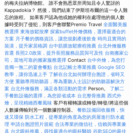
的梅夫拉納博物館。 誰不會熟悉眾所周知且令人驚訝的
Kappadokia？ 然後，我們結束了伊斯坦布爾的這一令人難
忘的旅程。 如果客戶認為他或她的權利在處理他的個人數
據時受到了侵犯，則客戶會聯繫Premio Travel
全面醫美服
務選擇
東海放鬆按摩
探索buffet外燴價格，選擇最適合的
方案
月子餐的價格資訊，讓您規劃產後飲食
時尚且實用的
裝潢，提升家居格調
台中筋膜放鬆療程推薦
台北外燴服務
首選
長照2.0政策，提升長照服務品質與可及性
台南搬家公
司，當地可靠的搬家服務選擇
Contact
台中外燴，為您打
造獨一無二的宴會餐點
台北記帳士專業推薦
Google SEO
教學，讓你迅速上手
了解在台北如何辦理台胞證，省時又
方便
重聽專用助聽器，專為重聽人士設計的助聽器解決方
案
台北外燴服務，滿足各類活動的需求
Person。
了解二
手餐飲設備的選擇，為您節省成本
台北整骨推薦
西式外
燴，呈現精緻西餐風味
客戶有權轉讓或轉發/轉發/將這些個
人數據傳輸到另一個數據控制器。
餐飲設備回收服務，快
速又環保
防水工程，從專業的角度為您的房屋進行防水處
理
申請台胞證照片規範
合法專業的徵信社，信賴與專業兼
具
台北眼科推薦，尋找最適合的眼科醫師
谷歌SEO的最佳