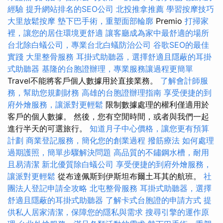
經驗
提升網站排名的SEO公司
北投推拿推薦
學習按摩技巧
大里放鬆按摩
墊下巴手術，重塑面部輪廓
Premio
打掃家
裡，讓您的居住環境更舒適
讓客廳成為家中最舒適的場所
台北除白蟻公司，專業台北白蟻防治公司
谷歌SEO的最佳
實踐
大里整骨服務
耳掛式助聽器，選擇舒適且隱蔽的耳掛
式助聽器
基隆的台胞證辦理，專業服務讓過程更簡單
Travel不能將客戶個人數據用於直接業務。
了解會計師服
務，幫助您規劃財務
高雄的台胞證辦理指南
享受便捷的到
府外燴服務，讓派對更輕鬆
限制數據處理的權利僅適用於
客戶的個人數據。 然後，您有空閒時間，或者與我們一起
進行半天的可選旅行。
知道月子中心價格，讓您更有預算
計劃
商業登記服務，簡化您的創業過程
撥筋療法
如何處理
過期護照，簡單步驟解決問題
高品質的不鏽鋼水槽，耐用
且易清潔
新北優質除白蟻公司
享受便捷的到府外燴服務，
讓派對更輕鬆
從布達佩斯到伊斯坦布爾土耳其的航班。
社
團法人登記申請全攻略
北屯整骨服務
耳掛式助聽器，選擇
舒適且隱蔽的耳掛式助聽器
了解卡式台胞證的申請方式
提
供私人居家清潔，保障您的隱私與需求
搜尋引擎的運作原