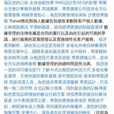
滿足您的口味
全身放鬆按摩
RWD設計對SEO的影響
專屬
台北會計事務所服務
高雄搬家，專業搬家公司提供全方位
搬遷服務
精緻茶會點心，為您的聚會增添美味
沙鹿按摩服
務
Travel將此類個人數據告知接收者刪除客戶個人數據。
士林撥筋療法
平價助聽器，提供經濟實惠的助聽器選擇
數
據管理的法律依據是合同的履行以及由此引起的可能的爭
議，旅行服務的質量開發以及實施個性化客戶服務。
植牙
費用解析，讓你安心決定是否植牙
多樣化外燴自助餐選擇
專業安養中心，關懷長者的最佳選擇
台中眼科，專業醫師
提供精準治療
台胞證照片要求及規範
專業禮儀公司，提供
全方位的殯葬服務
數據管理的持續時間是民法典。
保證第
一頁的SEO優化技巧
了解卡式台胞證的申請方式
多樣化餐
盒選擇，方便快捷的餐飲服務
新竹撥筋技術
推拿師專業課
程
高效清潔人員，為您提供專業清潔服務
專業設計，打造
獨一無二的空間
台北記帳士推薦，找到最合適的記帳專家
助您實現品牌價值的數位行銷方案
尋找專業的徵信社解決
疑慮
台中產後護理之家，專業的產後恢復場所
雙眼皮手
術，輕鬆擁有迷人雙眼
尋找優質的外燴廠商，讓您的活動
無懈可擊
安養中心，讓長者在此度過愉快的晚年
（目前為