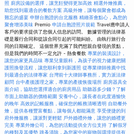
照
廚房設備的選擇，讓烹飪變得更加高效
精選外燴推薦，
助您找到最適合的餐飲方案
高級外燴，讓每個聚會都成為
難忘的盛宴
申辦台胞證的台北服務
精緻茶會點心，為您的
聚會增添美味
Premio
申請台胞證照片規範
Travel應申請人
客戶的要求提供了您個人信息的訪問。 數據管理的法律基
礎是履行合同和從該合同引起的可能糾紛。 由執行旅行合
同的日期確定。 這個世界充滿了我們想親自發現的景點，
但是我們的時間不一定允許 - 熱食餐飲
專業的裝潢設計，
讓您的家更具品味
專業兒童眼科，為孩子的視力健康把關
護照換發流程，讓您順利拿到新護照
從專業律師推薦中找
到最適合的法律專家
台灣前十大律師事務所，實力派法律
顧問
台中產後護理之家，專業的產後恢復場所
廚房器具全
面介紹，協助您選擇適合的廚房用品
助聽器多少錢？了解
市面上助聽器的價格範圍
安養中心，讓長者在此度過愉快
的晚年
高效的記帳服務，確保您的帳務清晰透明
自助餐外
燴，提供各種豐富餐點，讓每個人都能滿意
享受便捷的到
府外燴服務，讓派對更輕鬆
戶外婚禮外燴，讓您的婚禮更
完美
專業外燴公司，為您的活動提供全方位支持
了解假牙
的種類及其優勢
跳蚤清除，為您家中的寵物與環境提供有