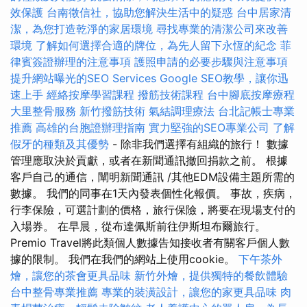
效保護
台南徵信社，協助您解決生活中的疑惑
台中居家清
潔，為您打造乾淨的家居環境
尋找專業的清潔公司來改善
環境
了解如何選擇合適的牌位，為先人留下永恆的紀念
菲
律賓簽證辦理的注意事項
護照申請的必要步驟與注意事項
提升網站曝光的SEO Services
Google SEO教學，讓你迅
速上手
經絡按摩學習課程
撥筋技術課程
台中腳底按摩療程
大里整骨服務
新竹撥筋技術
氣結調理療法
台北記帳士專業
推薦
高雄的台胞證辦理指南
實力堅強的SEO專業公司
了解
假牙的種類及其優勢
- 除非我們選擇有組織的旅行！ 數據
管理應取決於貢獻，或者在新聞通訊撤回捐款之前。 根據
客戶自己的通信，闡明新聞通訊 /其他EDM設備主題所需的
數據。 我們的同事在1天內發表個性化報價。 事故，疾病，
行李保險，可選計劃的價格，旅行保險，將要在現場支付的
入場券。 在早晨，從布達佩斯前往伊斯坦布爾旅行。
Premio Travel將此類個人數據告知接收者有關客戶個人數
據的限制。 我們在我們的網站上使用cookie。
下午茶外
燴，讓您的茶會更具品味
新竹外燴，提供獨特的餐飲體驗
台中整骨專業推薦
專業的裝潢設計，讓您的家更具品味
肉