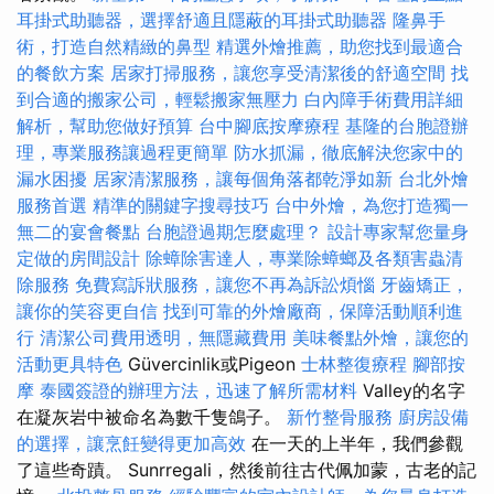
耳掛式助聽器，選擇舒適且隱蔽的耳掛式助聽器
隆鼻手
術，打造自然精緻的鼻型
精選外燴推薦，助您找到最適合
的餐飲方案
居家打掃服務，讓您享受清潔後的舒適空間
找
到合適的搬家公司，輕鬆搬家無壓力
白內障手術費用詳細
解析，幫助您做好預算
台中腳底按摩療程
基隆的台胞證辦
理，專業服務讓過程更簡單
防水抓漏，徹底解決您家中的
漏水困擾
居家清潔服務，讓每個角落都乾淨如新
台北外燴
服務首選
精準的關鍵字搜尋技巧
台中外燴，為您打造獨一
無二的宴會餐點
台胞證過期怎麼處理？
設計專家幫您量身
定做的房間設計
除蟑除害達人，專業除蟑螂及各類害蟲清
除服務
免費寫訴狀服務，讓您不再為訴訟煩惱
牙齒矯正，
讓你的笑容更自信
找到可靠的外燴廠商，保障活動順利進
行
清潔公司費用透明，無隱藏費用
美味餐點外燴，讓您的
活動更具特色
Güvercinlik或Pigeon
士林整復療程
腳部按
摩
泰國簽證的辦理方法，迅速了解所需材料
Valley的名字
在凝灰岩中被命名為數千隻鴿子。
新竹整骨服務
廚房設備
的選擇，讓烹飪變得更加高效
在一天的上半年，我們參觀
了這些奇蹟。 Sunrregali，然後前往古代佩加蒙，古老的記