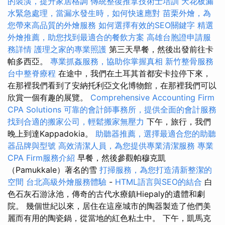
的裝潢，提升家居格調
傳統整復推拿技術士培訓
天花板漏
水緊急處理，當漏水發生時，如何快速應對
苗栗外燴，為
您帶來高品質的外燴服務
如何選擇有效的SEO關鍵字
精選
外燴推薦，助您找到最適合的餐飲方案
高雄台胞證申請服
務詳情
護理之家的專業照護
第三天早餐，然後出發前往卡
帕多西亞。
專業抓姦服務，協助你掌握真相
新竹整骨服務
台中整脊療程
在途中，我們在土耳其首都安卡拉停下來，
在那裡我們看到了安納托利亞文化博物館，在那裡我們可以
欣賞一個有趣的展覽。
Comprehensive Accounting Firm
CPA Solutions
可靠的會計師事務所，提供全面的會計服務
找到合適的搬家公司，輕鬆搬家無壓力
下午，旅行，我們
晚上到達Kappadokia。
助聽器推薦，選擇最適合您的助聽
器品牌與型號
高效清潔人員，為您提供專業清潔服務
專業
CPA Firm服務介紹
早餐，然後參觀帕穆克凱
（Pamukkale）著名的雪
打掃服務，為您打造清新整潔的
空間
台北高級外燴服務體驗
-
HTML語言與SEO的結合
白
色石灰石游泳池，傳奇的古代水療鎮Hiepaly的遺體和劇
院。 幾個世紀以來，居住在這座城市的陶器製造了他們美
麗而有用的陶瓷鍋，從當地的紅色粘土中。 下午，凱馬克