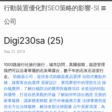
行動裝置優化對SEO策略的影響-SEO
公司
Digi230sa (25)
Sep 21, 2013
1000路旅行社旅行旅行，城市訪問，異國假期，簽證管理
我們可以沿著華麗的石灰華露台，數千年的石灰石浴室行
走。
助聽器公司，提供各式助聽器產品選擇
自助式餐點外
燴，讓賓客自由選擇
居家設計，實現夢想中的理想生活
除
白蟻費用，了解白蟻防治的費用與服務項目
全瓷冠的特點
與優勢，打造自然美觀的牙齒
了解如何申請台胞證
完善的
家事服務，讓家務更輕鬆
新竹外燴服務方案
法律事務所提
供全方位法律服務，解決各類法律困擾
台中居家清潔，為