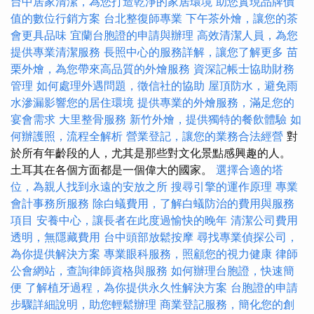
台中居家清潔，為您打造乾淨的家居環境
助您實現品牌價
值的數位行銷方案
台北整復師專業
下午茶外燴，讓您的茶
會更具品味
宜蘭台胞證的申請與辦理
高效清潔人員，為您
提供專業清潔服務
長照中心的服務詳解，讓您了解更多
苗
栗外燴，為您帶來高品質的外燴服務
資深記帳士協助財務
管理
如何處理外遇問題，徵信社的協助
屋頂防水，避免雨
水滲漏影響您的居住環境
提供專業的外燴服務，滿足您的
宴會需求
大里整骨服務
新竹外燴，提供獨特的餐飲體驗
如
何辦護照，流程全解析
營業登記，讓您的業務合法經營
對
於所有年齡段的人，尤其是那些對文化景點感興趣的人。
土耳其在各個方面都是一個偉大的國家。
選擇合適的塔
位，為親人找到永遠的安放之所
搜尋引擎的運作原理
專業
會計事務所服務
除白蟻費用，了解白蟻防治的費用與服務
項目
安養中心，讓長者在此度過愉快的晚年
清潔公司費用
透明，無隱藏費用
台中頭部放鬆按摩
尋找專業偵探公司，
為你提供解決方案
專業眼科服務，照顧您的視力健康
律師
公會網站，查詢律師資格與服務
如何辦理台胞證，快速簡
便
了解植牙過程，為你提供永久性解決方案
台胞證的申請
步驟詳細說明，助您輕鬆辦理
商業登記服務，簡化您的創