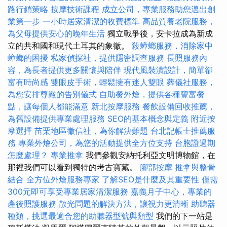
路行銷策略
按摩技術課程
成立公司，專業服務助您邁出創
業第一步
一小時居家清潔的收費標準
高品質養老院服務，
為父母提供安心的晚年生活
獨立戰爭後，安卡拉成為新成
立的共和國和現代土耳其的象徵。
殺蟑螂服務，消除家中
蟑螂的困擾
私家偵探社，提供隱密調查服務
長照服務內
容，為長者提供更多關懷與陪伴
現代風裝潢設計，簡單卻
富有時尚感
雙眼皮手術，輕鬆擁有迷人雙眼
葬儀社服務，
為您安排尊嚴的告別儀式
自助餐外燴，提供各種豐富餐
點，讓每個人都能滿意
新北按摩服務
餐飲設備回收推薦，
為舊設備提供專業處理服務
SEO的基本概念與定義
附近按
摩選擇
苗栗地區徵信社，為你解決難題
台北記帳士推薦服
務
專業外燴公司，為您的活動提供全方位支持
台胞證過期
怎麼處理？
專業推拿
我們參觀安納托利亞文明博物館，在
那裡我們可以看到獨特的考古寶藏。
腳部按摩
推拿與整骨
結合
全方位外燴服務專家
了解SEO是什麼及其重要性
僅需
300元即可享受專業居家清潔服務
嘉義月子中心，專業的
產後照護服務
散光問題的解決方法，讓視力更清晰
助聽器
種類，挑選最適合您的助聽器型號與類型
我們的下一站是