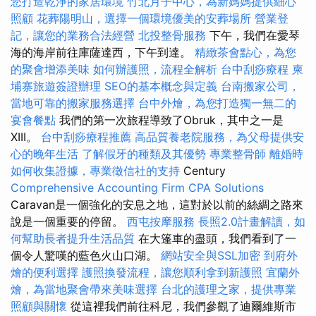
您打造乾淨的家居環境
竹北月子中心，為新媽媽提供細心
照顧
花葬陽明山，選擇一個環境優美的安葬場所
營業登
記，讓您的業務合法經營
北投整骨服務
下午，我們在愛琴
海的海岸前往庫薩達西，下午到達。
精緻茶會點心，為您
的聚會增添美味
如何辦護照，流程全解析
台中刮痧療程
柬
埔寨旅遊簽證辦理
SEO的基本概念與定義
台南搬家公司，
當地可靠的搬家服務選擇
台中外燴，為您打造獨一無二的
宴會餐點
我們的第一次旅程導致了Obruk，其中之一是
XIII。
台中刮痧療程推薦
高品質養老院服務，為父母提供安
心的晚年生活
了解假牙的種類及其優勢
專業整骨師
離婚時
如何收集證據，專業徵信社的支持
Century
Comprehensive Accounting Firm CPA Solutions
Caravan是一個強化的安息之地，這對於以前的絲綢之路來
說是一個重要的停留。
西屯按摩服務
長照2.0計畫解讀，如
何幫助長者提升生活品質
在大篷車的盡頭，我們看到了一
個令人驚嘆的藍色火山口湖。
網站安全與SSL加密
到府外
燴的便利選擇
護照換發流程，讓您順利拿到新護照
宜蘭外
燴，為當地聚會帶來美味選擇
台北的護理之家，提供專業
照顧與關懷
從這裡我們前往科尼，我們參觀了迪爾維斯市