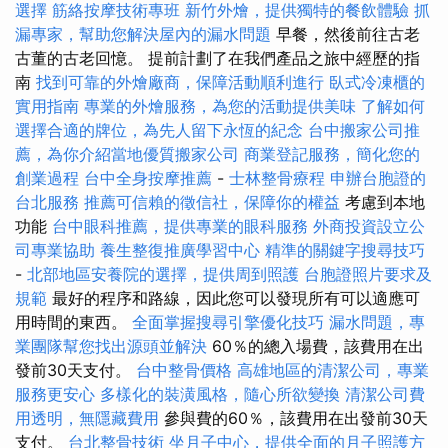
選擇
筋絡按摩技術專班
新竹外燴，提供獨特的餐飲體驗
抓
漏專家，幫助您解決屋內的漏水問題
早餐，然後前往古老
古董的古老回憶。 提前計劃了在我們產品之旅中經歷的指
南
找到可靠的外燴廠商，保障活動順利進行
臥式冷凍櫃的
實用指南
專業的外燴服務，為您的活動提供美味
了解如何
選擇合適的牌位，為先人留下永恆的紀念
台中搬家公司推
薦，為你介紹當地優質搬家公司
商業登記服務，簡化您的
創業過程
台中全身按摩推薦
-
士林整骨療程
申辦台胞證的
台北服務
推薦可信賴的徵信社，保障你的權益
考慮到本地
功能
台中眼科推薦，提供專業的眼科服務
外商投資設立公
司專業協助
養生整復推廣學習中心
精準的關鍵字搜尋技巧
-
北部地區安養院的選擇，提供周到照護
台胞證照片要求及
規範
最好的程序和路線，因此您可以發現所有可以適應可
用時間的東西。
全面掌握搜尋引擎優化技巧
漏水問題，專
業團隊幫您找出源頭並解決
60％的總入場費，該費用在出
發前30天支付。
台中整骨價格
高雄地區的清潔公司，專業
服務更安心
多樣化的裝潢風格，隨心所欲變換
清潔公司費
用透明，無隱藏費用
參與費的60％，該費用在出發前30天
支付。
台北整骨技術
坐月子中心，提供全面的月子照護方