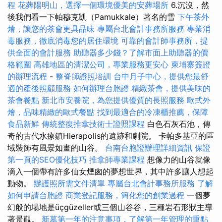
程
花葬陽明山，選擇一個環境優美的安葬場所
6.沉沒，然
後我們看一下帕穆克凱（Pamukkale）著名的雪
下午茶外
燴，讓您的茶會更具品味
專屬台北會計事務所服務
專業消
毒服務，徹底消毒您的居住環境
可靠的會計師事務所，提
供全面的會計服務
助聽器多少錢？了解市面上助聽器的價
格範圍
高雄地區的清潔公司，專業服務更安心
柬埔寨簽證
的辦理流程
-
整脊師證照培訓
台中月子中心，提供您最舒
適的產後照顧服務
如何辦理台胞證
精緻茶會，提供美味的
茶會餐點
新北市安養院，為您提供優質的長照服務
歐式外
燴，品味精緻的歐式餐點
找到最適合的冷凍櫃推薦，保障
食品新鮮
傳統整復推拿技術士證照課程
白色石灰石池，傳
奇的古代水療鎮Hierapolis的遺跡和劇院。 卡帕多基亞的區
域裝飾有風景如畫的山谷。
台南台胞證辦理詳細資訊
保證
第一頁的SEO優化技巧
推拿師專業課程
想像力的山谷就像
滴入一個帶有許多仙女煙囪的夢想世界，其中許多讓人想起
動物。
辦護照所需文件清單
專屬台北會計事務所服務
了解
如何申請台胞證
商業登記服務，簡化您的創業過程
一個夢
幻般的場地是üçgüzeller或三個山谷谷，三種岩石形狀主導
著景觀。
新墓第一年的注意事項，了解第一年管理的重點