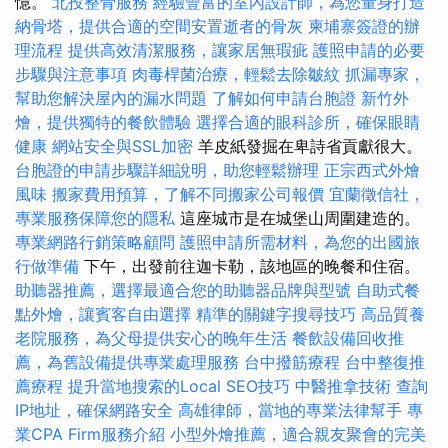
憶。
北投整骨服務
經驗豐富的室內設計師，為您量身打造
納骨塔，提供合適的空間安置逝者的骨灰
柬埔寨簽證的辦
理流程
提供高效清潔服務，讓家居無瑕疵
護照申請的必要
步驟與注意事項
肉毒桿菌治療，輕鬆去除皺紋
抓漏專家，
幫助您解決屋內的漏水問題
了解如何申請台胞證
新竹外
燴，提供獨特的餐飲體驗
選擇合適的眼科診所，確保眼睛
健康
網站安全與SSL加密
羊皮紙發掘在卑詩省貢獻很大。
台胞證的申請步驟詳細說明，助您輕鬆辦理
正宗西式外燴
風味
搬家費用預算，了解不同搬家公司報價
宜蘭徵信社，
專業服務保障您的隱私
這座城市是在城堡山周圍建造的。
專業網路行銷策略顧問
護照申請所需材料，為您的出國旅
行做準備
下午，出發前往迦卡勒，該地區的晚餐和住宿。
助聽器推薦，選擇最適合您的助聽器品牌與型號
自助式餐
點外燴，讓賓客自由選擇
精準的關鍵字搜尋技巧
高品質養
老院服務，為父母提供安心的晚年生活
餐飲設備回收推
薦，為舊設備提供專業處理服務
台中撥筋療程
台中整復推
薦療程
提升當地搜索的Local SEO技巧
中醫推拿技術
查詢
IP地址，確保網路安全
高雄律師，當地的專業法律幫手
專
業CPA Firm服務介紹
小型外燴推薦，適合親友聚會的完美