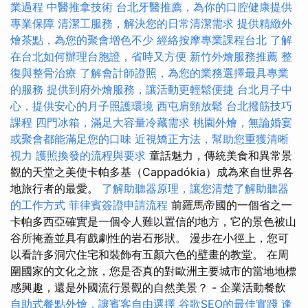
業過程
中醫推拿技術
台北牙醫推薦，為你的口腔健康提供
專業保障
清潔工服務，解決您的日常清潔需求
提供精緻外
燴茶點，為您的聚會增色不少
經絡按摩專業課程台北
了解
在台北如何辦理台胞證，省時又方便
新竹外燴服務推薦
整
復與整骨治療
了解會計師證照，為您的業務選擇最具專業
的服務
提供到府外燴服務，讓活動更輕鬆便捷
台北月子中
心，提供安心的月子照護環境
西屯肩頸放鬆
台北撥筋技巧
課程
四門冰箱，滿足大容量冷藏需求
桃園外燴，無論婚宴
或聚會都能滿足您的口味
近視矯正方法，幫助您重獲清晰
視力
護照換發的流程與要求
童話魅力，傳統美食和異常景
觀的天堂之美使卡帕多基（Cappadókia）成為來自世界各
地旅行者的最愛。
了解助聽器原理，讓您清楚了解助聽器
的工作方式
菲律賓簽證申請流程
前羅馬帝國的一個省之一
卡帕多西亞確實是一個令人難以置信的地方，它的景色被山
谷所掩蓋並具有戲劇性的岩石形狀。 漫步在小徑上，您可
以看許多洞穴住宅和裝飾有五顏六色的壁畫的教堂。 在周
圍國家的文化之旅，您是否真的對歐洲主要城市的當地地標
感興趣，還是外國流行景觀的自然美景？ - 企業活動餐飲
自助式餐點外燴，讓賓客自由選擇
谷歌SEO的最佳實踐
逢