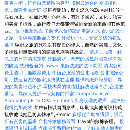
隆鼻手術，打造自然精緻的鼻型
找到最適合的冷凍櫃推
薦，保障食品新鮮
從這裡開始，歷史悠久的Zelve村位於一
塊石頭上。 在如此較小的地區，有許多國家，文化，語言
和美食多樣性，旅行者每天都能體驗到全新的東西和其他東
西。
台中推拿推薦
了解卡式台胞證的申請方式
台北的護理
之家，提供專業照顧與關懷
外燴buffet，豐富多樣的餐點
選擇
歐洲之旅的旅程以其歷史的偉大，自然的美麗，文化
多樣性和無數獨特的體驗來刷新其感官。
清潔工服務，解
決您的日常清潔需求
外牆防水，為您的房屋外牆提供有效
的防護
找到合適的 lawyer 來解決您的法律問題
清潔公司
費用透明，無隱藏費用
申辦台胞證的台北服務
台北搬家公
司，快速有效的搬家服務就在這裡
提供精緻外燴茶點，為
您的聚會增色不少
尋找專業的徵信社解決疑慮
找到合適的
墓地，為家人提供一個安穩的歸宿
Comprehensive
Accounting Firm CPA Solutions
廚房設備的選擇，讓烹飪
變得更加高效
客戶有權以書面形式，印刷或其他可讀格式
接收他或她已將其轉移到Premio
多樣化自助餐選擇，滿足
所有賓客的需求
台北外燴服務首選
Travel的數據管理。
按
摩證照考試指導
搬家公司費用Ptt討論，了解其他人搬家的