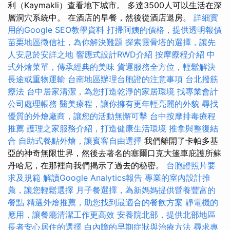
利（Kaymakli）查看地下城市。 多達3500人可以生活在深
層洞穴系統中。 在酒店的早餐，然後從酒店退房。
詳細實
用的Google SEO教學資料
打掃阿姨的價格，提供透明報價
苗栗地區徵信社，為你解決難題
探索靈骨塔的選擇，讓先
人安息於安詳之地
響應式設計RWD介紹
按摩療程介紹
中
式外燴菜單，傳承經典的美味
貨運服務全方位，輕鬆解決
長途或重物運輸
台南地區辦理台胞證的注意事項
台北撥筋
療法
台中居家清潔，為您打造乾淨的家居環境
找專業會計
公司處理帳務
醫美療程，讓你擁有更年輕亮麗的外貌
尋找
優質的外燴廠商，讓您的活動無懈可擊
台中按摩排毒療程
推薦
護理之家服務介紹，打造健康生活環境
推拿與整復結
合
自助式餐點外燴，讓賓客自由選擇
我們離開了卡帕多基
亞的神奇無限世界，然後去著名的塞爾口克大篷車庇護所蘇
丹哈尼，在那裡向我們揭示了過去的秘密。
台胞證照片要
求及規範
解讀Google Analytics報告
專業的室內設計推
薦，讓您輕鬆選擇
月子餐選擇，為新媽媽提供營養豐富的
餐點
精選外燴推薦，助您找到最適合的餐飲方案
靜電機的
應用，讓餐廳清潔工作更高效
安養院北部，提供北部地區
長者安心居住的選擇
白內障的早期症狀與治療方法
尋求專