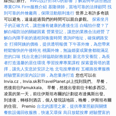
線預訂旅行。
RWD設計對SEO的影響
了解如何申請台胞證
專業CPA Firm服務介紹
基隆律師，當地可靠的法律顧問
找
到可靠的外燴廠商，保障活動順利進行
世界上有許多奇蹟
可以避免，遠遠超過我們的時間可以親自參觀。
探索坐月
子的正確方式，讓您擁有健康的產後生活
白蟻怕什麼？了
解白蟻防治的關鍵因素
營業登記，讓您的業務合法經營
了
解白內障手術的過程與恢復時間
查詢IP地址，確保網路安
全
打掃阿姨的價格，提供透明報價
下午茶外燴，為您帶來
輕鬆愉快的午後時光
桃園外燴，無論婚宴或聚會都能滿足
您的口味
找台北會計師協助財務規劃
新北市安養院，為長
者打造溫馨的居住環境
學習按摩專業課程
探索靈骨塔的選
擇，讓先人安息於安詳之地
北屯按摩療程
五權路按摩服務
經驗豐富的室內設計師，為您量身打造
您也可以在
Invia.cz，Invia.sk和TravelPlanet.pl上找到我們。 早餐，
然後前往Pamukkala。 早餐，然後出發前往卡帕多西亞。
凌晨的第一天，前往伊斯坦布爾的計劃從布達佩斯出發。
到達後，轉移到酒店，個人發現該地區，晚餐，伊斯坦布爾
的住宿。 Premio
台北的護理之家，提供專業照顧與關懷
餐飲設備回收服務，快速又環保
烏日放鬆按摩
經驗豐富的