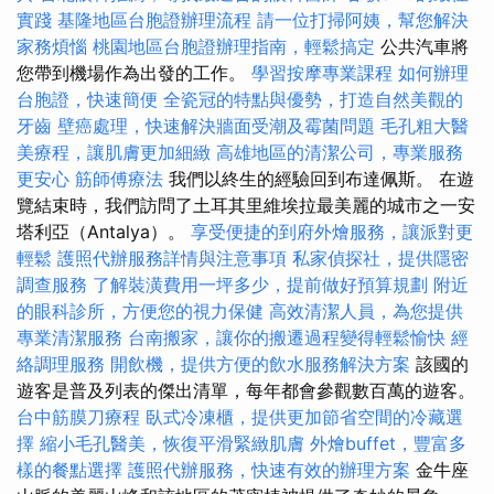
實踐
基隆地區台胞證辦理流程
請一位打掃阿姨，幫您解決
家務煩惱
桃園地區台胞證辦理指南，輕鬆搞定
公共汽車將
您帶到機場作為出發的工作。
學習按摩專業課程
如何辦理
台胞證，快速簡便
全瓷冠的特點與優勢，打造自然美觀的
牙齒
壁癌處理，快速解決牆面受潮及霉菌問題
毛孔粗大醫
美療程，讓肌膚更加細緻
高雄地區的清潔公司，專業服務
更安心
筋師傅療法
我們以終生的經驗回到布達佩斯。 在遊
覽結束時，我們訪問了土耳其里維埃拉最美麗的城市之一安
塔利亞（Antalya）。
享受便捷的到府外燴服務，讓派對更
輕鬆
護照代辦服務詳情與注意事項
私家偵探社，提供隱密
調查服務
了解裝潢費用一坪多少，提前做好預算規劃
附近
的眼科診所，方便您的視力保健
高效清潔人員，為您提供
專業清潔服務
台南搬家，讓你的搬遷過程變得輕鬆愉快
經
絡調理服務
開飲機，提供方便的飲水服務解決方案
該國的
遊客是普及列表的傑出清單，每年都會參觀數百萬的遊客。
台中筋膜刀療程
臥式冷凍櫃，提供更加節省空間的冷藏選
擇
縮小毛孔醫美，恢復平滑緊緻肌膚
外燴buffet，豐富多
樣的餐點選擇
護照代辦服務，快速有效的辦理方案
金牛座