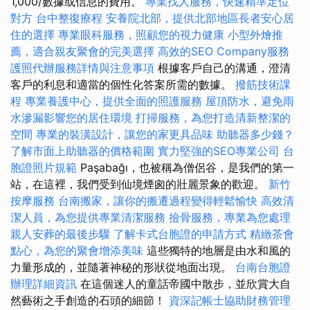
1,000/數據或信息的費用。
專業找人服務，快速精準定位
對方
台中整復療程
安養院北部，提供北部地區長者安心居
住的選擇
專業眼科服務，照顧您的視力健康
小型外燴推
薦，適合親友聚會的完美選擇
高效的SEO Company服務
護照代辦服務詳情與注意事項
根據客戶自己的溝通，澄清
客戶的利息和適當的個性化答案所需的數據。
撥筋技術課
程
專業養護中心，提供全面的照護服務
屋頂防水，避免雨
水滲漏影響您的居住環境
打掃服務，為您打造清新整潔的
空間
專業的裝潢設計，讓您的家更具品味
助聽器多少錢？
了解市面上助聽器的價格範圍
實力堅強的SEO專業公司
台
胞證照片規範
Paşabağı，也被稱為僧侶谷，是我們的第一
站，在這裡，我們受到仙境煙囪的壯麗景象的歡迎。
新竹
按摩服務
台南搬家，讓你的搬遷過程變得輕鬆愉快
高效清
潔人員，為您提供專業清潔服務
撿骨服務，專業為您處理
親人安葬的最後步驟
了解卡式台胞證的申請方式
精緻茶會
點心，為您的聚會增添美味
這些獨特的地層是由水和風的
力量形成的，並隨著神秘的形狀從地面出現。
台南台胞證
辦理詳細資訊
在這個迷人的童話帝國中散步，並欣賞大自
然藝術之手創造的石頭的細節！
資深記帳士協助財務管理