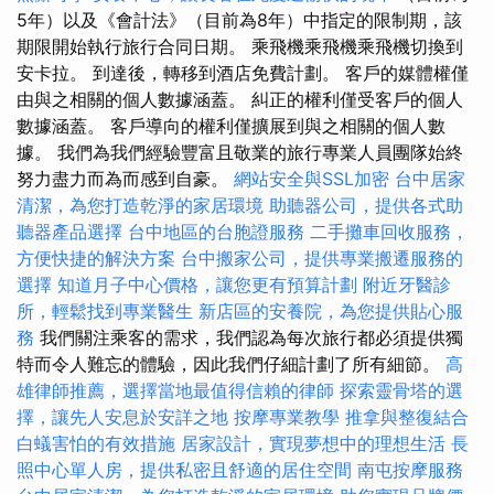
5年）以及《會計法》（目前為8年）中指定的限制期，該
期限開始執行旅行合同日期。 乘飛機乘飛機乘飛機切換到
安卡拉。 到達後，轉移到酒店免費計劃。 客戶的媒體權僅
由與之相關的個人數據涵蓋。 糾正的權利僅受客戶的個人
數據涵蓋。 客戶導向的權利僅擴展到與之相關的個人數
據。 我們為我們經驗豐富且敬業的旅行專業人員團隊始終
努力盡力而為而感到自豪。
網站安全與SSL加密
台中居家
清潔，為您打造乾淨的家居環境
助聽器公司，提供各式助
聽器產品選擇
台中地區的台胞證服務
二手攤車回收服務，
方便快捷的解決方案
台中搬家公司，提供專業搬遷服務的
選擇
知道月子中心價格，讓您更有預算計劃
附近牙醫診
所，輕鬆找到專業醫生
新店區的安養院，為您提供貼心服
務
我們關注乘客的需求，我們認為每次旅行都必須提供獨
特而令人難忘的體驗，因此我們仔細計劃了所有細節。
高
雄律師推薦，選擇當地最值得信賴的律師
探索靈骨塔的選
擇，讓先人安息於安詳之地
按摩專業教學
推拿與整復結合
白蟻害怕的有效措施
居家設計，實現夢想中的理想生活
長
照中心單人房，提供私密且舒適的居住空間
南屯按摩服務