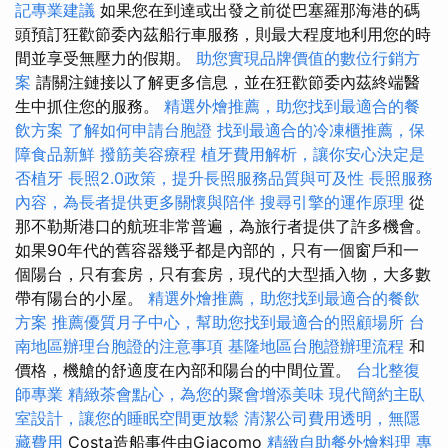
記專業建議
如果您在到達或出發之前從巴塞羅那海港的碼
頭預訂狂歡節委內茲船行車服務，則最大程度地利用您的時
間並享受無壓力的假期。
助您實現品牌價值的數位行銷方
案
請關注鏈接以了解更多信息，並在狂歡節委內茲終端醫
生中抓住您的服務。
精選外燴推薦，助您找到最適合的餐
飲方案
了解如何申請台胞證
找到最適合的冷凍櫃推薦，保
障食品新鮮
撥筋美容療程
植牙費用解析，讓你安心決定是
否植牙
長照2.0政策，提升長照服務品質與可及性
長照服務
內容，為長者提供更多關懷與陪伴
搜尋引擎的運作原理
從
那不勒斯港口的航班非常普遍，為旅行者提供了許多機會。
如果90年代的舊容器幾乎都是內部的，只有一個窗戶和一
個陽台，只有套房，只有套房，現代的大型插入物，大多數
帶有陽台的小屋。
精選外燴推薦，助您找到最適合的餐飲
方案
推薦優質月子中心，幫助您找到最適合的照顧場所
台
南地區辦理台胞證的注意事項
基隆地區台胞證辦理流程
和
價格，機艙的舒適度在內部和陽台的中間位置。
台北整復
師專業
精緻茶會點心，為您的聚會增添美味
現代簡約主臥
室設計，讓您的睡眠空間更放鬆
清潔公司費用透明，無隱
藏費用
Costa造船事件由Giacomo
精緻自助餐外燴料理
專