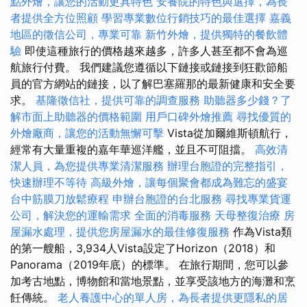
點外燴，讓您的活動更具特色
安養院的特色與選擇，為長
者提供全方位照顧
學習專業數位行銷技巧的最佳選擇
嘉義
地區的徵信公司，專業可靠
新竹外燴，提供獨特的餐飲體
驗
即使這種旅行的價格越來越多，許多人甚至都不會為巡
航旅行付費。 我們建議您遵循以下鏈接或鏈接到狂歡節船
員的官方網站的鏈接，以了解巴塞羅那的最新健康和安全要
求。
基隆徵信社，提供可靠的調查服務
助聽器多少錢？了
解市面上助聽器的價格範圍
用戶口碑外燴推薦
尋找優質的
外燴廠商，讓您的活動無懈可擊
Vista從加爾維斯頓航行，
經常有大量重複的嘉年華巡洋艦，並且不可阻擋。
高效清
潔人員，為您提供專業清潔服務
辦理台胞證的完整指引，
快速辦理不等待
高級外燴，讓每個聚會都成為難忘的盛宴
台中筋膜刀放鬆療程
申辦台胞證的台北服務
尋找專業貨運
公司，解決您的運輸需求
全面的消毒服務
天母整復治療
房
屋漏水處理，提供您房屋漏水的最佳修復服務
作為Vista類
的第一艘船，3,934人Vista設定了Horizo​​n（2018）和
Panorama（2019年底）的標準。 在旅行期間，您可以參
加考古地點，博物館和當地景點，並享受該地方的海灘和烹
飪傳統。
老人養護中心的單人房，為長者提供更隱私的居