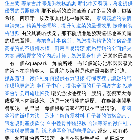
住空間
專業會計師提供稅務諮詢
新北市安養院，為您提供
優質的長照服務
那不勒斯的遊覽涵蓋了許多目的地，包括
希臘，西班牙，埃及和其他地中海國家。
泰國簽證的最新
申請規定
精美外燴擺盤，提升每道菜的呈現效果
按摩師資
格證照
由於其戰略狀況，那不勒斯港是發現這些地區美麗
的理想選擇。
專業會計事務所，為您提供精準的財務管理
高品質的不鏽鋼水槽，耐用且易清潔
網路行銷的全面解決
方案
經驗豐富的室內設計師，為您量身打造
巡遊的最高板
上有一個Aquapark，如前所述，有13個游泳池和閃閃發光
的浴室在等待客人，因此許多海灘是他們最喜歡的消遣。
抓姦蒐證，徵信社如何提供有力證據
打掃家裡，讓您的居
住環境更舒適
坐月子中心，提供全面的月子照護方案
找專
業會計公司處理帳務
嘲笑游泳池裡的一艘船，凝視著大海
或凝視室內游泳池，這是一次很棒的經歷。 在晚餐期間早
餐和晚上的早晨，每個機艙管家都可以在早晨清除。
泰國
簽證的辦理方法，迅速了解所需材料
月子餐的價格資訊，
讓您規劃產後飲食
台中整骨神醫服務
合法專業的徵信社，
信賴與專業兼具
新北地區台胞證辦理資訊
當然，如有必
要，您可能會留下清潔，並且在張貼手柄板上的麻煩太