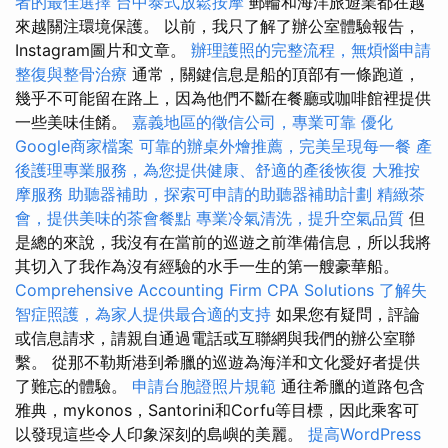
者的最佳選擇
台中泰式放鬆按摩
郵輪和海洋旅遊業都在越
來越關注環境保護。 以前，我只了解了辦公室體驗報告，
Instagram圖片和文章。
辦理護照的完整流程，無煩惱申請
整復與整骨治療
通常，關鍵信息是船的頂部有一條跑道，
幾乎不可能留在路上，因為他們不斷在餐廳或咖啡館裡提供
一些美味佳餚。
嘉義地區的徵信公司，專業可靠
優化
Google商家檔案
可靠的辦桌外燴推薦，完美呈現每一餐
產
後護理專業服務，為您提供健康、舒適的產後恢復
大雅按
摩服務
助聽器補助，探索可申請的助聽器補助計劃
精緻茶
會，提供美味的茶會餐點
專業冷氣清洗，提升空氣品質
但
是總的來說，我沒有在當前的巡遊之前準備信息，所以我將
其切入了我作為沒有經驗的水手一生的第一艘豪華船。
Comprehensive Accounting Firm CPA Solutions
了解失
智症照護，為家人提供最合適的支持
如果您有疑問，評論
或信息請求，請親自通過電話或互聯網與我們的辦公室聯
繫。 從那不勒斯港到希臘的巡遊為海洋和文化愛好者提供
了難忘的體驗。
申請台胞證照片規範
通往希臘的道路包含
雅典，mykonos，Santorini和Corfu等目標，因此乘客可
以發現這些令人印象深刻的島嶼的美麗。
提高WordPress