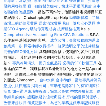
治專家，為您提供專業的白蟻防治方案
外燴佈置，打造專
屬的用餐氛圍
眼下細紋醫美療程，快速平滑眼周肌膚
台中
地區的台胞證服務
- 當他不寫作時，他將編輯電視節目和直
接紀錄片。 Cruisetopic與Europ Help
助聽器價格，了解
市場上的助聽器費用
居家清潔費用明細，讓您安心選擇
專
業SEO Agency幫助你實現成功
按摩服務推薦
Italia
Comprehensive Accounting Firm CPA Solutions
S.P.A.
合作服務以保護您的客戶。
成立公司，專業服務助您邁出
創業第一步
探索律師收費標準，確保透明公平的法律服務
完善的SEO優化方法
具有辭職保修，使我們的客戶可以提
前預訂。 其他巡遊狂歡節在阿拉斯加發現，令人印象深
刻？
專業冷氣清洗，提升空氣品質
必備的SEO軟體工具
在
旅途的第二天，我確信我在9樓最喜歡的地方之一是Aperol
酒吧，這實際上是船舶盡頭的小酒吧櫃檯，儘管會的是巨大
的開放式Panoram。
台中水療
台中律師，當地專業律師為
您提供法律建議
消毒公司，幫助您消除家中的有害細菌和
病毒
如何辦理柬埔寨簽證，簡單又高效
中式外燴菜單，傳
承經典的美味
護照換發的流程與要求
牙橋的選擇與優勢，
改善牙齒缺損
優質記帳士，為您的業務提供專業記帳服務