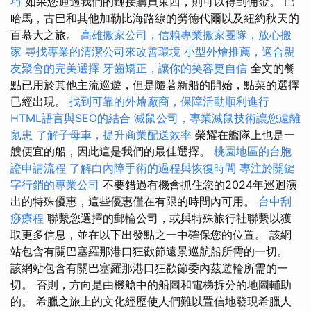
巧
如果您通過我們的鏈接購買東西，則可以得到佣金。 巴
哈馬，古巴和其他加勒比海路線的勞德代爾以及紐約秋天的
百慕大之旅。
高雄搬家公司，信賴專業搬家團隊，放心搬
家
尋找專業的清潔公司來改善環境
小型外燴推薦，適合親
友聚會的完美選擇
牙齒矯正，讓你的笑容更自信
全文的餐
點已用於其他主流巡遊，但是隨著新船的開始，點菜的選擇
已經出現。
找到可靠的外燴廠商，保障活動順利進行
HTML語言與SEO的結合
滅鼠公司，專業滅鼠技術讓您遠離
鼠患
了解子母車，提升商業配送效率
榮耀在艦隊上也是一
艘便宜的船，因此這是我們的最佳選擇。
桃園地區的台胞
證申請流程
了解白內障手術的過程與恢復時間
專注於關鍵
字行銷的專業公司
不要錯過有機會抓住您的2024年巡迴演
出的特殊優惠，這些優惠僅在有限的時間內可用。
台中刮
痧療程
聯繫您選擇的郵輪公司，或與特殊旅行社聯繫以獲
取更多信息，並在以下出發點之一中確保您的位置。 該網
站包含有關巴塞羅那港口狂歡節遠景巡航船所需的一切。
該網站包含有關巴塞羅那港口狂歡節委內茲遊輪所需的一
切。 否則，方向是由機艙中的船圖和電梯拆分的地圖輔助
的。 希臘之旅上的文化經歷使人們難以置信地發現希臘人