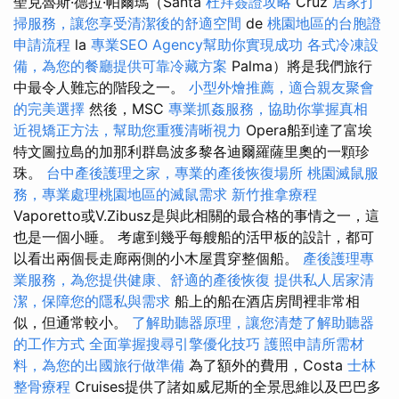
聖克魯斯·德拉·帕爾瑪（Santa
杜拜簽證攻略
Cruz
居家打
掃服務，讓您享受清潔後的舒適空間
de
桃園地區的台胞證
申請流程
la
專業SEO Agency幫助你實現成功
各式冷凍設
備，為您的餐廳提供可靠冷藏方案
Palma）將是我們旅行
中最令人難忘的階段之一。
小型外燴推薦，適合親友聚會
的完美選擇
然後，MSC
專業抓姦服務，協助你掌握真相
近視矯正方法，幫助您重獲清晰視力
Opera船到達了富埃
特文圖拉島的加那利群島波多黎各迪爾羅薩里奧的一顆珍
珠。
台中產後護理之家，專業的產後恢復場所
桃園滅鼠服
務，專業處理桃園地區的滅鼠需求
新竹推拿療程
Vaporetto或V.Zibusz是與此相關的最合格的事情之一，這
也是一個小睡。 考慮到幾乎每艘船的活甲板的設計，都可
以看出兩個長走廊兩側的小木屋貫穿整個船。
產後護理專
業服務，為您提供健康、舒適的產後恢復
提供私人居家清
潔，保障您的隱私與需求
船上的船在酒店房間裡非常相
似，但通常較小。
了解助聽器原理，讓您清楚了解助聽器
的工作方式
全面掌握搜尋引擎優化技巧
護照申請所需材
料，為您的出國旅行做準備
為了額外的費用，Costa
士林
整骨療程
Cruises提供了諸如威尼斯的全景思維以及巴巴多