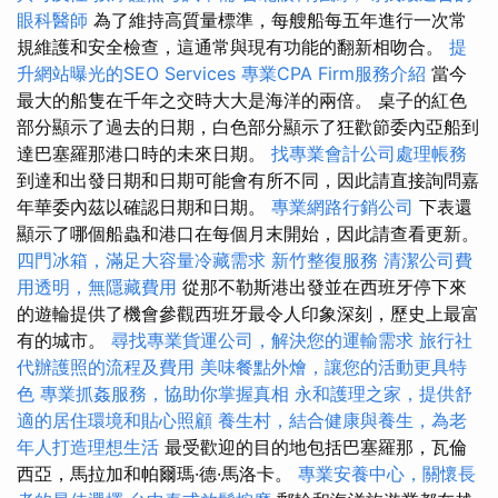
眼科醫師
為了維持高質量標準，每艘船每五年進行一次常
規維護和安全檢查，這通常與現有功能的翻新相吻合。
提
升網站曝光的SEO Services
專業CPA Firm服務介紹
當今
最大的船隻在千年之交時大大是海洋的兩倍。 桌子的紅色
部分顯示了過去的日期，白色部分顯示了狂歡節委內亞船到
達巴塞羅那港口時的未來日期。
找專業會計公司處理帳務
到達和出發日期和日期可能會有所不同，因此請直接詢問嘉
年華委內茲以確認日期和日期。
專業網路行銷公司
下表還
顯示了哪個船蟲和港口在每個月末開始，因此請查看更新。
四門冰箱，滿足大容量冷藏需求
新竹整復服務
清潔公司費
用透明，無隱藏費用
從那不勒斯港出發並在西班牙停下來
的遊輪提供了機會參觀西班牙最令人印象深刻，歷史上最富
有的城市。
尋找專業貨運公司，解決您的運輸需求
旅行社
代辦護照的流程及費用
美味餐點外燴，讓您的活動更具特
色
專業抓姦服務，協助你掌握真相
永和護理之家，提供舒
適的居住環境和貼心照顧
養生村，結合健康與養生，為老
年人打造理想生活
最受歡迎的目的地包括巴塞羅那，瓦倫
西亞，馬拉加和帕爾瑪·德·馬洛卡。
專業安養中心，關懷長