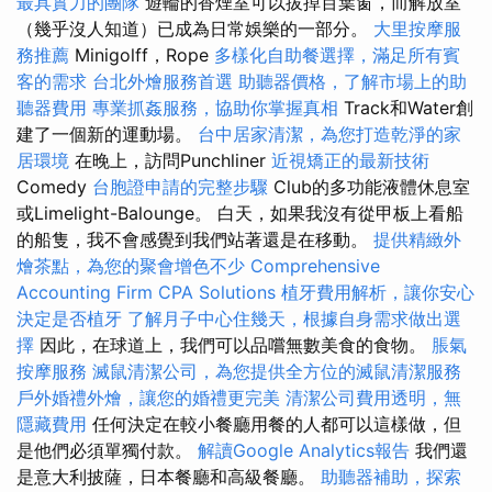
最具實力的團隊
遊輪的香煙室可以拔掉百葉窗，而解放室
（幾乎沒人知道）已成為日常娛樂的一部分。
大里按摩服
務推薦
Minigolff，Rope
多樣化自助餐選擇，滿足所有賓
客的需求
台北外燴服務首選
助聽器價格，了解市場上的助
聽器費用
專業抓姦服務，協助你掌握真相
Track和Water創
建了一個新的運動場。
台中居家清潔，為您打造乾淨的家
居環境
在晚上，訪問Punchliner
近視矯正的最新技術
Comedy
台胞證申請的完整步驟
Club的多功能液體休息室
或Limelight-Balounge。 白天，如果我沒有從甲板上看船
的船隻，我不會感覺到我們站著還是在移動。
提供精緻外
燴茶點，為您的聚會增色不少
Comprehensive
Accounting Firm CPA Solutions
植牙費用解析，讓你安心
決定是否植牙
了解月子中心住幾天，根據自身需求做出選
擇
因此，在球道上，我們可以品嚐無數美食的食物。
脹氣
按摩服務
滅鼠清潔公司，為您提供全方位的滅鼠清潔服務
戶外婚禮外燴，讓您的婚禮更完美
清潔公司費用透明，無
隱藏費用
任何決定在較小餐廳用餐的人都可以這樣做，但
是他們必須單獨付款。
解讀Google Analytics報告
我們還
是意大利披薩，日本餐廳和高級餐廳。
助聽器補助，探索