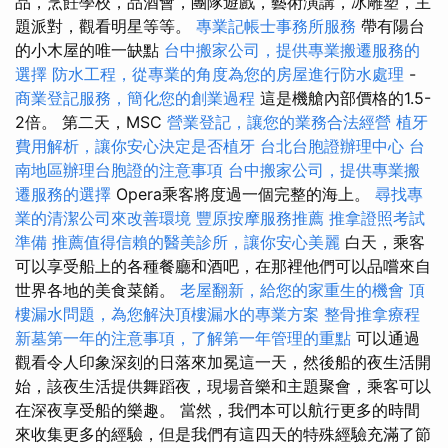
品，烹飪學校，品酒會，團隊遊戲，藝術演講，冰雕塑，主
題派對，觀看明星等等。
專業記帳士事務所服務
帶有陽台
的小木屋的唯一缺點
台中搬家公司，提供專業搬遷服務的
選擇
防水工程，從專業的角度為您的房屋進行防水處理
-
商業登記服務，簡化您的創業過程
這是機艙內部價格的1.5-
2倍。 第二天，MSC
營業登記，讓您的業務合法經營
植牙
費用解析，讓你安心決定是否植牙
台北台胞證辦理中心
台
南地區辦理台胞證的注意事項
台中搬家公司，提供專業搬
遷服務的選擇
Opera乘客將度過一個完整的海上。
尋找專
業的清潔公司來改善環境
豐原按摩服務推薦
推拿證照考試
準備
推薦值得信賴的醫美診所，讓你安心美麗
白天，乘客
可以享受船上的各種餐廳和酒吧，在那裡他們可以品嚐來自
世界各地的美食菜餚。
老屋翻新，給您的家重生的機會
頂
樓漏水問題，為您解決頂樓漏水的專業方案
整骨推拿療程
新墓第一年的注意事項，了解第一年管理的重點
可以通過
觀看令人印象深刻的日落來加冕這一天，然後船的夜生活開
始，該夜生活提供舞蹈夜，現場音樂和主題聚會，乘客可以
在深夜享受船的樂趣。 當然，我們本可以航行更多的時間
來收集更多的經驗，但是我們有這四天的特殊經驗充滿了節