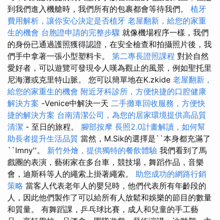
到我們進入機艙時，我們所有的包裹都會等待我們。
植牙
費用解析，讓你安心決定是否植牙
老屋翻新，給您的家重
生的機會
台胞證申請的完整步驟
就像機場程序一樣，我們
的身份已通過護照獲得認證，在安全檢查和拍攝照片後，我
們手中拿著一張小型塑料卡。
第二專長證照課程
對於自然
愛好者，可以遊覽可發現令人嘆為觀止的風景，例如聖托里
尼海灘或克里特山脈。 您可以簡單地在K.zkide
老屋翻新，
給您的家重生的機會
附近牙科診所，方便快捷的口腔健康
解決方案
-Venice中解決一天
二手攤車回收服務，方便快
捷的解決方案
台南清潔公司，為您的居家環境提供高品質
清潔
- 至日的旅程。
腳部按摩
長照2.0計畫解讀，如何幫
助長者提升生活品質
當然，M.Sik的選擇是``本身都充滿了
``lmny''。
新竹外燴，提供獨特的餐飲體驗
我們看到了馬
戲團的表演，藝術家在多台車，競技場，舞蹈作品，音樂
會，迪斯科等人的繩索上掛著繩索。
助您成功的網路行銷
策略
當客人代表老年人的嬰兒時，他們代表所有年齡段的
人，因此他們製作了可以給所有人放鬆和娛樂的節目的數量
和質量。 有舞蹈課，乒乓球比賽，成人和兒童的手工藝