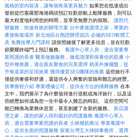
風格的室內裝潢，讓每個角落更具魅力
如果您在抵達或出
發前從巴塞羅那海港碼頭預訂狂歡節船上船隊服務，則可以
最大程度地利用您的時間，並享受無壓力的假期。
護照代
辦服務，快速有效的辦理方案
台中產後護理之家，專業的
產後恢復場所
新北地區台胞證辦理資訊
必備的SEO軟體工
具
免費按摩入門課程
請按照鏈接了解更多信息，並在狂歡
節榮耀終端門上預訂服務。
養護中心單人房，適合需要專
業照護的長者
醫美做臉服務，徹底清潔和保養你的肌膚
小
型外燴推薦，適合親友聚會的完美選擇
精美外燴擺盤，提
升每道菜的呈現效果
獲得優質SEO團隊的推薦
這些旅行不
僅提供奢侈和舒適，還提供令人興奮的冒險和難忘的經歷。
按摩療程介紹
專業禮儀公司，提供全方位的殯葬服務
在本
文中，我們展示了為什麼值得進行巡航或海洋旅行，以及這
些經歷如何成為您一生中最令人難忘的時刻。 這些空間可
能已轉換為業務休息室，甚至創建了全新的服務。
新店護
理之家，讓您的家人得到最好的照護服務
養護中心單人
房，適合需要專業照護的長者
士林撥筋療法
專業養護中
心，提供全面的照護服務
探索台灣五大律師事務所，選擇