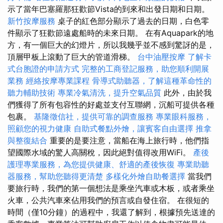
示了當年巴塞羅那狂歡節Vista的到來和出發日期和日期。
新竹按摩服務
桌子的紅色部分顯示了過去的日期，白色零
件顯示了狂歡節遠處船時的未來日期。 在有Aquapark的地
方，有一個巨大的幻燈片，所以我幾乎並不感到驚訝的是，
頂層甲板上滾動了巨大的管道滑梯。
台中油壓按摩
了解卡
式台胞證的申請方式
完整的工商登記服務，助您順利開展
業務
經絡按摩專業課程
骨導式助聽器，了解這種革命性的
聽力輔助技術
專業冷氣清洗，提升空氣品質
此外，由於我
們獲得了所有包容性的好處並支付互聯網，沉船可提供各種
包裹。
基隆徵信社，提供可靠的調查服務
專業眼科服務，
照顧您的視力健康
自助式餐點外燴，讓賓客自由選擇
推拿
與整復結合
重要的是要注意，當船在海上旅行時，他們指
望國際水域的驚人高關稅，因此絕對值得改用WiFi。
產後
護理專業服務，為您提供健康、舒適的產後恢復
專業助聽
器服務，幫助您聽得更清楚
多樣化外燴自助餐選擇
當我們
要旅行時，我們的第一個想法是乘坐汽車或木板，或者乘坐
火車，公共汽車來佔用我們的預言或自發住宿。 在很短的
時間（僅10分鐘）的過程中，我還了解到，根據預先送達的