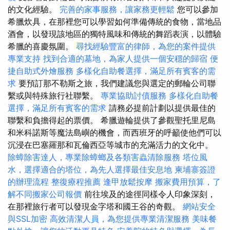
的文化經驗。
完善的家事服務，讓家務更輕鬆
您可以參加
希臘炊具，在那裡您可以學習如何準備傳統的食物，當地品
酒會，以發現該地區的獨特風味和傳統的舞蹈表演，以體驗
希臘的喜慶氛圍。
尋找經驗豐富的律師，為您的案件提供
專業支持
找到合適的墓地，為家人提供一個安穩的歸宿
便
捷自助式外燴服務
多樣化自助餐選擇，滿足所有賓客的需
求
要預訂那不勒斯之旅，我們建議您與選定的郵輪公司聯
繫或與特殊旅行社聯繫。
專業協助討債服務
多樣化自助餐
選擇，滿足所有賓客的需求
請務必提前計劃以提供最佳的
聯繫和負擔得起的票價。 希臘遊輪提供了參觀聖托里尼島
和米科諾斯等魔法島嶼的機會，而西班牙的呼籲使他們可以
沉浸在巴塞羅那和瓦倫西亞等城市的充滿活力的文化中。
除蟑除害達人，專業除蟑螂及各類害蟲清除服務
塔位風
水，選擇適合的塔位，為先人選擇最佳安息地
柬埔寨簽證
的辦理流程
整復療程推薦
逢甲放鬆按摩
搬家費用預算，了
解不同搬家公司報價
前往埃及的途徑同樣令人印象深刻，
在那裡旅行者可以發現金字塔和國王谷的奇觀。
網站安全
與SSL加密
高效清潔人員，為您提供專業清潔服務
美味餐