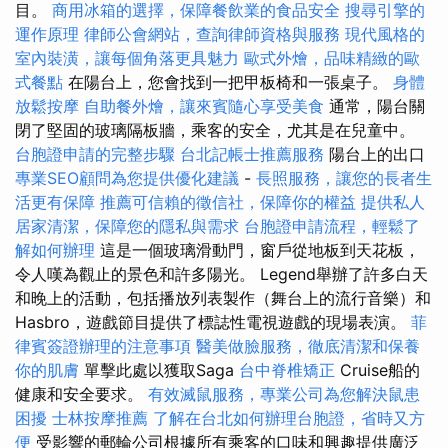
目。
商用冰箱的選擇，保障餐飲業的食品安全
搜尋引擎的
運作原理
律師公會網站，查詢律師資格與服務
現代風格的
室內裝潢，讓每個角落更具魅力
歐式外燴，品味精緻的歐
式餐點
在陽台上，您會找到一把甲板椅和一張桌子。
身體
放鬆按摩
自助餐外燴，讓來賓隨心享受美食
通常，陽台關
閉了堅固的玻璃隔板牆，乘客的安全，尤其是在兒童中。
台胞證申請的完整步驟
台北記帳士推薦服務
陽台上的出口
專業SEO顧問為您提供優化建議
-
長照服務，讓您的長者生
活更有保障
推薦可信賴的徵信社，保障你的權益
提供私人
居家清潔，保障您的隱私與需求
台胞證申請流程，輕鬆了
解如何辦理
這是一個玻璃滑動門，窗戶從地板到天花板，
令人嘆為觀止的景色和許多陽光。 Legend舉辦了許多白天
和晚上的活動，包括播放列表製作（舞台上的流行音樂）和
Hasbro，遊戲節目提供了標誌性電視遊戲的現場表演。
菲
律賓簽證辦理的注意事項
醫美做臉服務，徹底清潔和保養
你的肌膚
單擊此處以獲取Saga
台中脊椎矯正
Cruise船的
健康和安全要求。
有效滅鼠服務，專業公司為您解決鼠患
困擾
士林按摩推薦
了解在台北如何辦理台胞證，省時又方
便
受影響的郵輪公司根據所有乘客的口味和興趣提供廣泛