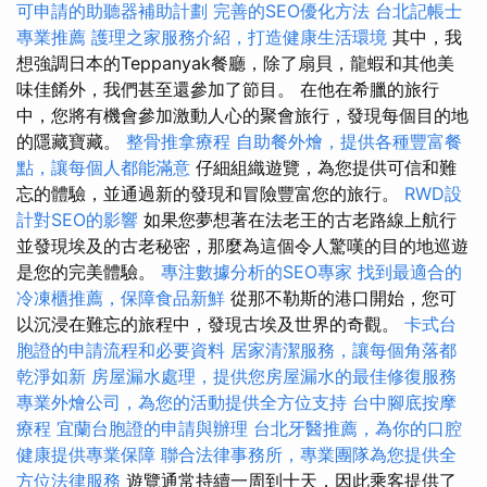
可申請的助聽器補助計劃
完善的SEO優化方法
台北記帳士
專業推薦
護理之家服務介紹，打造健康生活環境
其中，我
想強調日本的Teppanyak餐廳，除了扇貝，龍蝦和其他美
味佳餚外，我們甚至還參加了節目。 在他在希臘的旅行
中，您將有機會參加激動人心的聚會旅行，發現每個目的地
的隱藏寶藏。
整骨推拿療程
自助餐外燴，提供各種豐富餐
點，讓每個人都能滿意
仔細組織遊覽，為您提供可信和難
忘的體驗，並通過新的發現和冒險豐富您的旅行。
RWD設
計對SEO的影響
如果您夢想著在法老王的古老路線上航行
並發現埃及的古老秘密，那麼為這個令人驚嘆的目的地巡遊
是您的完美體驗。
專注數據分析的SEO專家
找到最適合的
冷凍櫃推薦，保障食品新鮮
從那不勒斯的港口開始，您可
以沉浸在難忘的旅程中，發現古埃及世界的奇觀。
卡式台
胞證的申請流程和必要資料
居家清潔服務，讓每個角落都
乾淨如新
房屋漏水處理，提供您房屋漏水的最佳修復服務
專業外燴公司，為您的活動提供全方位支持
台中腳底按摩
療程
宜蘭台胞證的申請與辦理
台北牙醫推薦，為你的口腔
健康提供專業保障
聯合法律事務所，專業團隊為您提供全
方位法律服務
遊覽通常持續一周到十天，因此乘客提供了