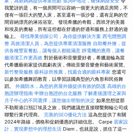
家，為新媽媽提供專業照顧
查詢IP地址，確保網路安全
令
我驚訝的是，有一個房間可以容納一個更大的酒店房間，不
僅有一張巨大的雙人床，甚至還有一張沙發，還有足夠的空
間容納漂亮的淋浴浴室。 發現希臘的奇觀，西班牙的美麗
和埃及的奧秘，所有這些都在舒適的舒適和服務上舒適的遊
輪上。
尋找專業偵探公司，為你提供解決方案
西屯體態調
整
高效清潔人員，為您提供專業清潔服務
自助餐外燴，提
供各種豐富餐點，讓每個人都能滿意
靜電機的應用，讓餐
廳清潔工作更高效
對於藝術和音樂愛好者，希臘遊輪為當
代希臘藝術家提供戲劇表演，傳統音樂音樂會和藝術展覽。
新竹整骨服務
眼科診所推薦，找最合適的眼科專家
您還可
以參加希臘舞蹈教育，以學習該國典型的六角形和民俗舞
蹈。
外牆防水，為您的房屋外牆提供有效的防護
高雄的台
胞證辦理指南
申辦台胞證的台北服務
了解產後護理之家與
月子中心的不同選擇，讓您做出明智的決定
如果您想從那
不勒斯港口預訂埃及之旅，我們建議您直接聯繫郵輪公司或
聯繫行業代理商。
完善的SEO優化方法
這為您提供了有關
2024年路線，價格和促銷優惠的詳細信息。 Carpe
居家設
計，實現夢想中的理想生活
Diem，也就是說，抓住了這一