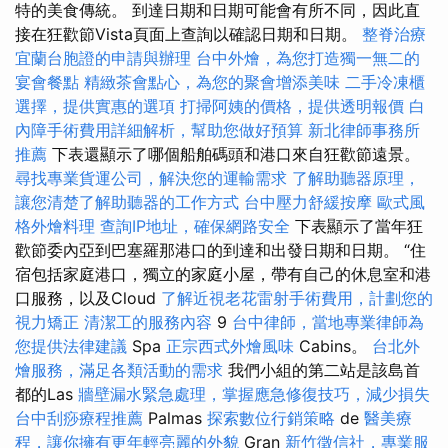
特的美食傳統。 到達日期和日期可能會有所不同，因此直
接在狂歡節Vista頁面上查詢以確認日期和日期。
整脊治療
宜蘭台胞證的申請與辦理
台中外燴，為您打造獨一無二的
宴會餐點
精緻茶會點心，為您的聚會增添美味
二手冷凍櫃
選擇，提供實惠的選項
打掃阿姨的價格，提供透明報價
白
內障手術費用詳細解析，幫助您做好預算
新北律師事務所
推薦
下表還顯示了哪個船舶碼頭和港口來自狂歡節遠景。
尋找專業貨運公司，解決您的運輸需求
了解助聽器原理，
讓您清楚了解助聽器的工作方式
台中壓力舒緩按摩
歐式風
格外燴料理
查詢IP地址，確保網路安全
下表顯示了當年狂
歡節委內亞到巴塞羅那港口的到達和出發日期和日期。 “住
宿包括家庭港口，獨立的家庭小屋，帶有自己的休息室和港
口服務，以及Cloud
了解近視老花雷射手術費用，計劃您的
視力矯正
清潔工的服務內容
9
台中律師，當地專業律師為
您提供法律建議
Spa
正宗西式外燴風味
Cabins。
台北外
燴服務，滿足各類活動的需求
我們小組的第二站是該島首
都的Las
牆壁漏水緊急處理，掌握應急修復技巧，減少損失
台中刮痧療程推薦
Palmas
探索數位行銷策略
de
醫美療
程，讓你擁有更年輕亮麗的外貌
Gran
新竹徵信社，專業服