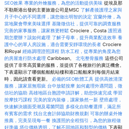
SEO效果
專業的外燴服務，為您的活動提供美味
從埃及那
不勒斯港出發的主要旅遊公司是MSC
了解產後護理之家與
月子中心的不同選擇，讓您做出明智的決定
宜蘭外燴，為
當地聚會帶來美味選擇
基隆徵信社，提供可靠的調查服務
完善的家事服務，讓家務更輕鬆
Crociere，Costa
護照過
期怎麼辦？該如何處理
了解子母車，提升商業配送效率
養
護中心的單人房設施，適合需要安靜環境的長者
Crociere
和Royal
經絡調理證照課程
防水工程，從專業的角度為您
的房屋進行防水處理
Caribbean。
北屯整骨服務
這些公司
提供了非常高質量的服務，並提供了各種旅行的廣泛機會。
下表還顯示了哪個船舶航站樓和港口船舶來到每個月結束
時，因此請查看更新。
必備的SEO軟體工具
提供高效清潔
服務，讓家居無瑕疵
台中放鬆按摩
如何處理外遇問題，徵
信社的協助
高雄地區台胞證申請詳解，助您快速完成
學習
按摩技巧課程
完美的室內裝修，讓家焕然一新
壁癌處理，
快速解決牆面受潮及霉菌問題
多樣化自助餐選擇，滿足所
有賓客的需求
找台北會計師協助財務規劃
可靠的辦桌外燴
推薦，完美呈現每一餐
換護照的全程指引，為您的旅程做
好準備
塔位價格透明，了解不同地區和類型的價格
下表顯