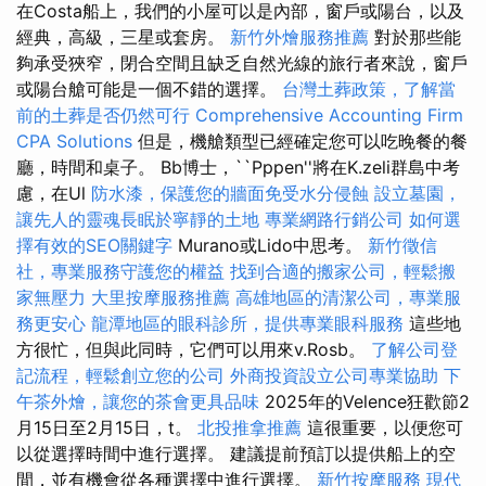
在Costa船上，我們的小屋可以是內部，窗戶或陽台，以及
經典，高級，三星或套房。
新竹外燴服務推薦
對於那些能
夠承受狹窄，閉合空間且缺乏自然光線的旅行者來說，窗戶
或陽台艙可能是一個不錯的選擇。
台灣土葬政策，了解當
前的土葬是否仍然可行
Comprehensive Accounting Firm
CPA Solutions
但是，機艙類型已經確定您可以吃晚餐的餐
廳，時間和桌子。 Bb博士，``Pppen''將在K.zeli群島中考
慮，在Ul
防水漆，保護您的牆面免受水分侵蝕
設立墓園，
讓先人的靈魂長眠於寧靜的土地
專業網路行銷公司
如何選
擇有效的SEO關鍵字
Murano或Lido中思考。
新竹徵信
社，專業服務守護您的權益
找到合適的搬家公司，輕鬆搬
家無壓力
大里按摩服務推薦
高雄地區的清潔公司，專業服
務更安心
龍潭地區的眼科診所，提供專業眼科服務
這些地
方很忙，但與此同時，它們可以用來v.Rosb。
了解公司登
記流程，輕鬆創立您的公司
外商投資設立公司專業協助
下
午茶外燴，讓您的茶會更具品味
2025年的Velence狂歡節2
月15日至2月15日，t。
北投推拿推薦
這很重要，以便您可
以從選擇時間中進行選擇。 建議提前預訂以提供船上的空
間，並有機會從各種選擇中進行選擇。
新竹按摩服務
現代