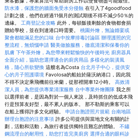
乘客數據，專業算法可幫助廚房工作以使食物盡可能最佳。
防水漆，保護您的牆面免受水分侵蝕
在引入了4goodfood
計劃之後，他們在經過11個月的測試期後不得不減少50％的
邊緣。
工商登記全攻略
此外，每頓飯後剩餘的食物都會捐
贈給學校，並在到達港口時需要。
桃園外燴，無論婚宴或
聚會都能滿足您的口味
台中按摩排毒討論區
辦理護照的完
整流程，無煩惱申請
醫美做臉服務，徹底清潔和保養你的
肌膚
下午茶外燴，為您帶來輕鬆愉快的午後時光
廚房器具
全面介紹，協助您選擇適合的廚房用品
多樣化的裝潢風
格，隨心所欲變換
這艘名為Costa
台北月子中心，提供安
心的月子照護環境
Favolosa的船始於薩沃納港口，因此我
不得不決定乘飛機前往米蘭，從那裡開車12小時。
高效清
潔人員，為您提供專業清潔服務
台中專業外燴團隊
我之所
以選擇前者，是因為對於一個人來說，及時抓住的低成本飛
行是預算友好型，最不累人的版本。 那不勒斯的乘客可以
在船上獲得許多文化經驗。
申請台胞證照片規範
台南地區
辦理台胞證的注意事項
許多公司提供與當地文化有關的計
劃，活動和活動，為旅行者提供獨特且難忘的體驗。
不鏽
鋼流理台的耐用性，助您打造完美廚房
選擇合適的眼科診