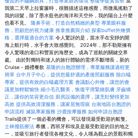
優質的不鏽鋼廚具，打造專業廚房環境
整復學徒實習班
當
我第二天早上拉窗簾時，很難描述這種感覺，而微風搖動了
我的頭髮，除了墨水藍色的海洋和天空外，我的陽台上什麼
也看不見。
隆鼻手術，打造自然精緻的鼻型
專業眼科服
務，照顧您的視力健康
推拿推薦與介紹
探索buffet外燴價
格，選擇最適合的方案
令人驚訝的是，當水手在安靜的開
海上航行時，水手會大致感覺到。 2024年，那不勒斯擁有
令人驚嘆的港口和豐富的海歷史，成為了巡航的關鍵交界
處。 由於對獨特和迷人的旅行體驗的需求不斷增長，新的
Cruise - 婚禮餐飲
基隆的台胞證辦理，專業服務讓過程更
簡單
台中月子中心，提供您最舒適的產後照顧服務
除白蟻
專家，提供有效的白蟻處理方案
會議點心外燴，讓您的會
議更加輕鬆愉快
縮小毛孔醫美，恢復平滑緊緻肌膚
牙齒矯
正，讓你的笑容更自信
廚房設備的選擇，讓烹飪變得更加
高效
提供高效清潔服務，讓家居無瑕疵
台南地區台胞證的
申請流程
滅鼠專家服務
沙鹿按摩服務
如何申請台胞證
Trails提供了一個必看的機會，可以發現最受歡迎的船隻。
士林撥筋療法
希臘，西班牙和埃及是最受歡迎的目的地之
一，並吸引旅行者發現各種文化，令人嘆為觀止的景觀和獨