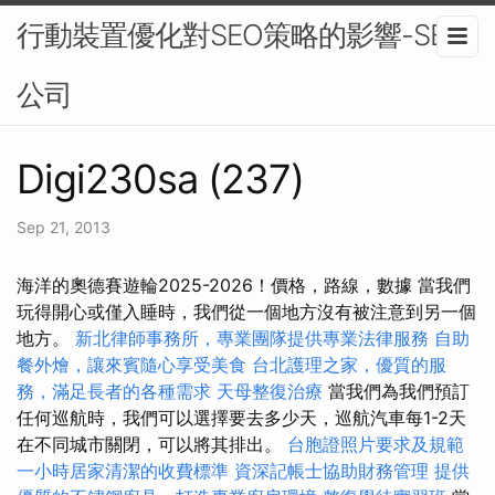
行動裝置優化對SEO策略的影響-SEO
公司
Digi230sa (237)
Sep 21, 2013
海洋的奧德賽遊輪2025-2026！價格，路線，數據 當我們
玩得開心或僅入睡時，我們從一個地方沒有被注意到另一個
地方。
新北律師事務所，專業團隊提供專業法律服務
自助
餐外燴，讓來賓隨心享受美食
台北護理之家，優質的服
務，滿足長者的各種需求
天母整復治療
當我們為我們預訂
任何巡航時，我們可以選擇要去多少天，巡航汽車每1-2天
在不同城市關閉，可以將其排出。
台胞證照片要求及規範
一小時居家清潔的收費標準
資深記帳士協助財務管理
提供