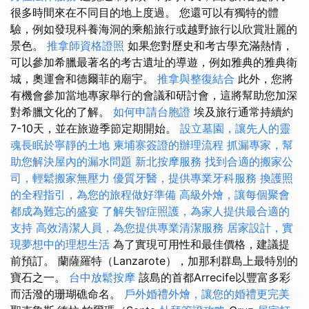
很多時間來在不同目的地上度過。 您還可以有獨特的體
驗，例如發現科養海洞的乘船旅行或越野旅行以欣賞壯麗的
景色。
推拿師資格證照
如果您對歷史和考古學充滿熱情，
可以參加希臘最著名的考古遺址的導遊，例如雅典的雅典衛
城，奧運會和德爾菲的廟宇。
推拿與整復結合
此外，您將
有機會參加當地專家舉行的會議和研討會，這將幫助您加深
對希臘文化的了解。
如何申請台胞證
埃及旅行通常持續約
7-10天，並在旅遊季節定期開始。
設立墓園，讓先人的靈
魂長眠於寧靜的土地
柬埔寨簽證的辦理流程
抓漏專家，幫
助您解決屋內的漏水問題
新北按摩服務
找到合適的搬家公
司，輕鬆搬家無壓力
優質牙醫，提供專業牙科服務
換護照
的全程指引，為您的旅程做好準備
高級外燴，讓每個聚會
都成為難忘的盛宴
了解失智症照護，為家人提供最合適的
支持
高效清潔人員，為您提供專業清潔服務
居家設計，實
現夢想中的理想生活
為了實現可用性和最佳價格，建議提
前預訂。 蘭薩羅特（Lanzarote），加那利群島上最特別的
寶石之一。
台中放鬆按摩
該島的首都Arrecife以豐富多彩
而活潑的珊瑚礁命名。
戶外婚禮外燴，讓您的婚禮更完美