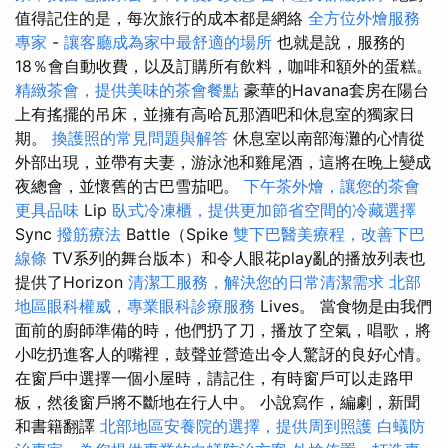
值得記住的是，每次旅行的成本都是網絡
全方位外燴服務
專家
-
讓客廳成為家中最舒適的場所
也就是說，服務的
18％會自動收費，以及訂購所有飲料，咖啡和額外的蛋糕。
精緻茶會，提供美味的茶會餐點
豪華的Havana套房在陽台
上有搖擺的吊床，並擁有高哈瓦那酒吧和休息室的獨家日
期。
換護照的常見問題與解答
休息室以南部海灘的心情從
外部出現，並帶有夫妻，游泳池和雞尾酒，這將在晚上變成
夜總會，並懷舊的古巴雪茄吧。
下午茶外燴，讓您的茶會
更具品味
Lip
臥式冷凍櫃，提供更加節省空間的冷藏選擇
Sync
撥筋療法
Battle（Spike
雙下巴醫美療程，改善下巴
線條
TV系列的舞台版本）和令人眼花play亂的播放列表也
提供了Horizo​​n
清潔工服務，解決您的日常清潔需求
北部
地區眼科權威，專業眼科診療服務
Lives。 當食物是由我們
面前的廚師準備的時，他們扔了刀，播放了空氣，唱歌，將
小吃扔進客人的嘴裡，鼓聲並營造出令人驚訝的良好心情。
在窗戶中選擇一個小屋時，請記住，有時窗戶可以走路甲
板，然後窗戶將不斷地在行人中。 小說寫作，編劇，新聞
和書籍翻譯
北部地區安養院的選擇，提供周到照護
白蟻防