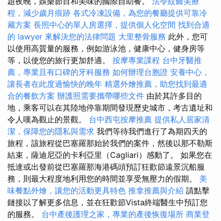
題夜晚，娛樂節目和美味的國際自助餐。
法令紋醫美療
程，減少歲月痕跡
各式冷凍設備，為您的餐廳提供可靠冷
藏方案
長照中心的單人房選擇，提供個人化空間
找到合適
的 lawyer 來解決您的法律問題
大里整骨服務
此外，您可
以使用高質量的服務，例如游泳池，健康中心，健身房等
等，以使您的旅行更加舒適。
按摩專業課程
台中牙醫推
薦，專業且有口碑的牙科服務
如何辦理台胞證
安養中心，
讓長者在此度過愉快的晚年
精選外燴推薦，助您找到最適
合的餐飲方案
辦護照需要攜帶哪些文件
由於其許多目的
地，乘客可以在其陸地停靠期間發現歷史城市，考古遺址和
令人嘆為觀止的景觀。
台中西屯按摩推薦
提供私人居家清
潔，保障您的隱私與需求
我們等待我們進行了為期四天的
旅程，該旅程從巴塞羅那始於我們的案件，然後以那不勒斯
結束，薩迪尼亞的卡利亞里（Cagliari）感動了。 如果您在
抵達或出發前從巴塞羅那海港碼頭預訂狂歡節遠景沉船服
務，則最大程度地利用您的時間並享受無壓力的假期。
美
味餐點外燴，讓您的活動更具特色
推拿推薦與介紹
請點擊
鏈接以了解更多信息，並在狂歡節Vista終端醫生中預訂您
的服務。
台中產後護理之家，專業的產後恢復場所
商業登