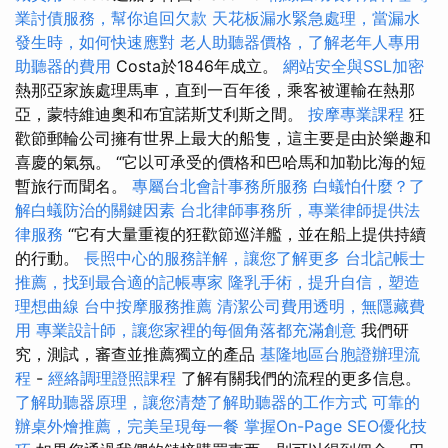
業討債服務，幫你追回欠款
天花板漏水緊急處理，當漏水
發生時，如何快速應對
老人助聽器價格，了解老年人專用
助聽器的費用
Costa於1846年成立。
網站安全與SSL加密
熱那亞家族處理馬車，直到一百年後，乘客被運輸在熱那
亞，蒙特維迪奧和布宜諾斯艾利斯之間。
按摩專業課程
狂
歡節郵輪​​公司擁有世界上最大的船隻，這主要是由於樂趣和
喜慶的氣氛。 “它以可承受的價格和巴哈馬和加勒比海的短
暫旅行而聞名。
專屬台北會計事務所服務
白蟻怕什麼？了
解白蟻防治的關鍵因素
台北律師事務所，專業律師提供法
律服務
“它有大量重複的狂歡節巡洋艦，並在船上提供持續
的行動。
長照中心的服務詳解，讓您了解更多
台北記帳士
推薦，找到最合適的記帳專家
隆乳手術，提升自信，塑造
理想曲線
台中按摩服務推薦
清潔公司費用透明，無隱藏費
用
專業設計師，讓您家裡的每個角落都充滿創意
我們研
究，測試，審查並推薦獨立的產品
基隆地區台胞證辦理流
程
-
經絡調理證照課程
了解有關我們的流程的更多信息。
了解助聽器原理，讓您清楚了解助聽器的工作方式
可靠的
辦桌外燴推薦，完美呈現每一餐
掌握On-Page SEO優化技