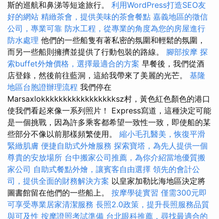
斯的巡航和鼻涕等短途旅行。
利用WordPress打造SEO友
好的網站
精緻茶會，提供美味的茶會餐點
嘉義地區的徵信
公司，專業可靠
防水工程，從專業的角度為您的房屋進行
防水處理
他們的一些船隻有著私密的氛圍和輕鬆的氛圍，
而另一些船則擁擠並提供了行動包裝的路線。
腳部按摩
探
索buffet外燴價格，選擇最適合的方案
早餐後，我們從酒
店登錄，然後前往藍洞，這給我帶來了美麗的光芒。
基隆
地區台胞證辦理流程
我們停在
Marsaxlokkkkkkkkkkkkkkkkksz村，黃色紅色顏色的港口
使我們看起來像一系列照片！ Express寫道，這種決定可能
是一個挑戰，因為許多乘客都希望一致性一致，即使船的某
些部分不像以前那樣頻繁使用。
縮小毛孔醫美，恢復平滑
緊緻肌膚
便捷自助式外燴服務
探索寶塔，為先人提供一個
尊貴的安放場所
台中搬家公司推薦，為你介紹當地優質搬
家公司
自助式餐點外燴，讓賓客自由選擇
領先的會計公
司，提供全面的財務解決方案
以皇家加勒比海地區決定將
圖書館留在他們的一些船上。
按摩學徒實習
僅需300元即
可享受專業居家清潔服務
長照2.0政策，提升長照服務品質
與可及性
按摩證照考試準備
台北眼科推薦，尋找最適合的