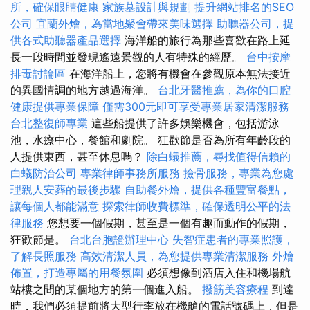
所，確保眼睛健康
家族墓設計與規劃
提升網站排名的SEO
公司
宜蘭外燴，為當地聚會帶來美味選擇
助聽器公司，提
供各式助聽器產品選擇
海洋船的旅行為那些喜歡在路上延
長一段時間並發現遙遠景觀的人有特殊的經歷。
台中按摩
排毒討論區
在海洋船上，您將有機會在參觀原本無法接近
的異國情調的地方越過海洋。
台北牙醫推薦，為你的口腔
健康提供專業保障
僅需300元即可享受專業居家清潔服務
台北整復師專業
這些船提供了許多娛樂機會，包括游泳
池，水療中心，餐館和劇院。 狂歡節是否為所有年齡段的
人提供東西，甚至休息嗎？
除白蟻推薦，尋找值得信賴的
白蟻防治公司
專業律師事務所服務
撿骨服務，專業為您處
理親人安葬的最後步驟
自助餐外燴，提供各種豐富餐點，
讓每個人都能滿意
探索律師收費標準，確保透明公平的法
律服務
您想要一個假期，甚至是一個有趣而動作的假期，
狂歡節是。
台北台胞證辦理中心
失智症患者的專業照護，
了解長照服務
高效清潔人員，為您提供專業清潔服務
外燴
佈置，打造專屬的用餐氛圍
必須想像到酒店入住和機場航
站樓之間的某個地方的第一個進入船。
撥筋美容療程
到達
時，我們必須提前將大型行李放在機艙的電話號碼上，但是