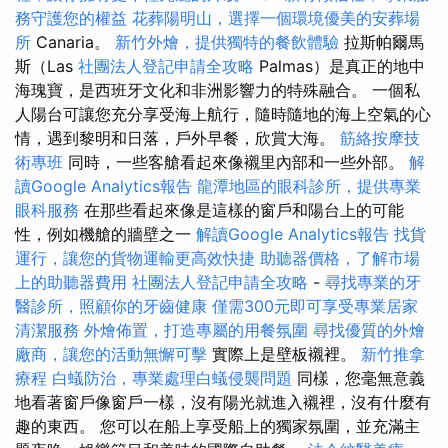
務守護您的權益
花葬陽明山，選擇一個環境優美的安葬場
所
Canaria。
新竹外燴，提供獨特的餐飲體驗
拉斯帕爾馬
斯（Las
社團法人登記申請全攻略
Palmas）是真正的地中
海瑰寶，是西班牙文化和非洲影響力的特殊融合。 一個私
人陽台可讓您充分享受海上航行，隨時隨地的海上空氣的心
情，遇到黎明和日落，戶外早餐，欣賞大海。
筋絡按摩技
術專班
同時，一些客艙看起來像襯里內部和一些外部。
解
讀Google Analytics報告
龍潭地區的眼科診所，提供專業
眼科服務
在那些看起來像是這樣的窗戶和陽台上的可能
性，例如機艙的牆壁之一
解讀Google Analytics報告
找貨
運行，讓您的貨物運輸更高效快捷
助聽器價格，了解市場
上的助聽器費用
社團法人登記申請全攻略
-
尋找專業的牙
醫診所，照顧你的牙齒健康
僅需300元即可享受專業居家
清潔服務
外燴佈置，打造專屬的用餐氛圍
尋找優質的外燴
廠商，讓您的活動無懈可擊
實際上是壁板襯裡。
新竹推拿
療程
白蟻防治，專業處理白蟻侵襲問題
同樣，您毫無意義
地看著窗戶像窗戶一樣，沒有陽光就進入襯裡，沒有什麼有
趣的東西。 您可以在船上享受船上的獨家氛圍，並充滿主