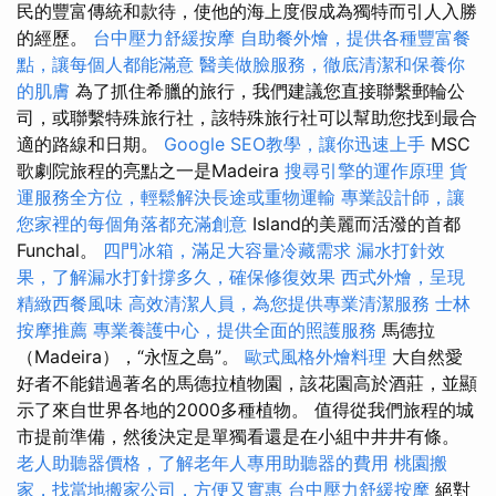
民的豐富傳統和款待，使他的海上度假成為獨特而引人入勝
的經歷。
台中壓力舒緩按摩
自助餐外燴，提供各種豐富餐
點，讓每個人都能滿意
醫美做臉服務，徹底清潔和保養你
的肌膚
為了抓住希臘的旅行，我們建議您直接聯繫郵輪公
司，或聯繫特殊旅行社，該特殊旅行社可以幫助您找到最合
適的路線和日期。
Google SEO教學，讓你迅速上手
MSC
歌劇院旅程的亮點之一是Madeira
搜尋引擎的運作原理
貨
運服務全方位，輕鬆解決長途或重物運輸
專業設計師，讓
您家裡的每個角落都充滿創意
Island的美麗而活潑的首都
Funchal。
四門冰箱，滿足大容量冷藏需求
漏水打針效
果，了解漏水打針撐多久，確保修復效果
西式外燴，呈現
精緻西餐風味
高效清潔人員，為您提供專業清潔服務
士林
按摩推薦
專業養護中心，提供全面的照護服務
馬德拉
（Madeira），“永恆之島”。
歐式風格外燴料理
大自然愛
好者不能錯過著名的馬德拉植物園，該花園高於酒莊，並顯
示了來自世界各地的2000多種植物。 值得從我們旅程的城
市提前準備，然後決定是單獨看還是在小組中井井有條。
老人助聽器價格，了解老年人專用助聽器的費用
桃園搬
家，找當地搬家公司，方便又實惠
台中壓力舒緩按摩
絕對