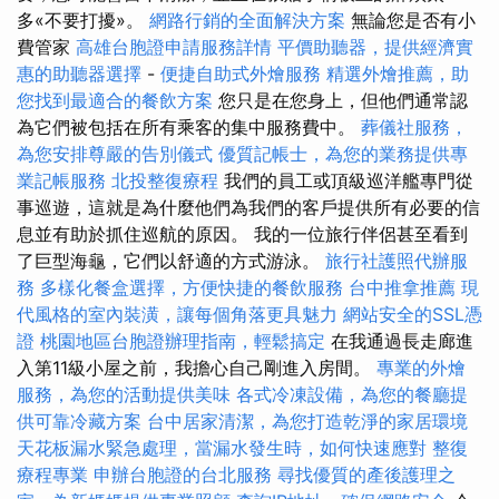
多«不要打擾»。
網路行銷的全面解決方案
無論您是否有小
費管家
高雄台胞證申請服務詳情
平價助聽器，提供經濟實
惠的助聽器選擇
-
便捷自助式外燴服務
精選外燴推薦，助
您找到最適合的餐飲方案
您只是在您身上，但他們通常認
為它們被包括在所有乘客的集中服務費中。
葬儀社服務，
為您安排尊嚴的告別儀式
優質記帳士，為您的業務提供專
業記帳服務
北投整復療程
我們的員工或頂級巡洋艦專門從
事巡遊，這就是為什麼他們為我們的客戶提供所有必要的信
息並有助於抓住巡航的原因。 我的一位旅行伴侶甚至看到
了巨型海龜，它們以舒適的方式游泳。
旅行社護照代辦服
務
多樣化餐盒選擇，方便快捷的餐飲服務
台中推拿推薦
現
代風格的室內裝潢，讓每個角落更具魅力
網站安全的SSL憑
證
桃園地區台胞證辦理指南，輕鬆搞定
在我通過長走廊進
入第11級小屋之前，我擔心自己剛進入房間。
專業的外燴
服務，為您的活動提供美味
各式冷凍設備，為您的餐廳提
供可靠冷藏方案
台中居家清潔，為您打造乾淨的家居環境
天花板漏水緊急處理，當漏水發生時，如何快速應對
整復
療程專業
申辦台胞證的台北服務
尋找優質的產後護理之