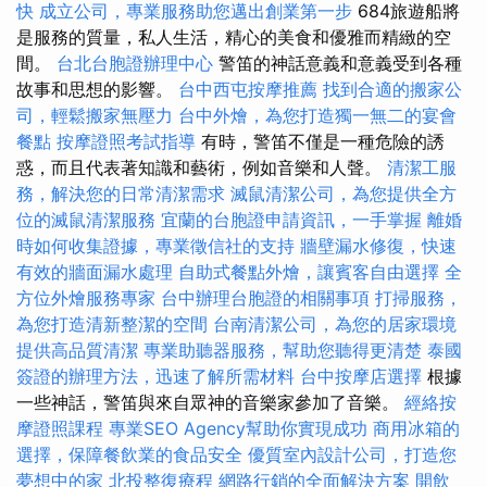
快
成立公司，專業服務助您邁出創業第一步
684旅遊船將
是服務的質量，私人生活，精心的美食和優雅而精緻的空
間。
台北台胞證辦理中心
警笛的神話意義和意義受到各種
故事和思想的影響。
台中西屯按摩推薦
找到合適的搬家公
司，輕鬆搬家無壓力
台中外燴，為您打造獨一無二的宴會
餐點
按摩證照考試指導
有時，警笛不僅是一種危險的誘
惑，而且代表著知識和藝術，例如音樂和人聲。
清潔工服
務，解決您的日常清潔需求
滅鼠清潔公司，為您提供全方
位的滅鼠清潔服務
宜蘭的台胞證申請資訊，一手掌握
離婚
時如何收集證據，專業徵信社的支持
牆壁漏水修復，快速
有效的牆面漏水處理
自助式餐點外燴，讓賓客自由選擇
全
方位外燴服務專家
台中辦理台胞證的相關事項
打掃服務，
為您打造清新整潔的空間
台南清潔公司，為您的居家環境
提供高品質清潔
專業助聽器服務，幫助您聽得更清楚
泰國
簽證的辦理方法，迅速了解所需材料
台中按摩店選擇
根據
一些神話，警笛與來自眾神的音樂家參加了音樂。
經絡按
摩證照課程
專業SEO Agency幫助你實現成功
商用冰箱的
選擇，保障餐飲業的食品安全
優質室內設計公司，打造您
夢想中的家
北投整復療程
網路行銷的全面解決方案
開飲