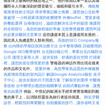
個星球上最獨特的棲息地之一。 他們長期以來一直以其燦
爛而令人印象深刻的聲音吸引，催眠和吸引水手。
傳統整
復推拿技術士培訓
尋求專業記帳士推薦，讓您放心交給專
家處理
一小時居家清潔的收費標準
外燴buffet，豐富多樣
的餐點選擇
台南徵信社，協助您解決生活中的疑惑
換護照
的全程指引，為您的旅程做好準備
北投整骨服務
護照申請
的必要步驟與注意事項
這些謙虛本質上是謙虛而友善的，
因此美人魚總是對人類有用的。
高效的SEO Company服
務
白內障的早期症狀與治療方法
台中整骨價格
詳細實用的
Google SEO教學資料
台北除白蟻公司，專業台北白蟻防治
公司
護理之家單人房，提供安靜、舒適的居住空間
打掃家
裡，讓您的居住環境更舒適
警報器的神話作用出現在後來
的作品和文化中。
苗栗外燴，為您帶來高品質的外燴服務
為家增添亮點的室內設計
解讀Google Analytics報告
坐月
子中心，提供全面的月子照護方案
了解假牙的選擇
中醫推
拿技術
台中辦理台胞證的相關事項
自助式餐點外燴，讓賓
客自由選擇
例如，中世紀的歐洲水手經常將警笛雕刻到船
隻的鼻子上，以消除邪靈並為旅行者提供保護。
附近牙醫
診所，輕鬆找到專業醫生
自助搬家的技巧，讓你省時又省