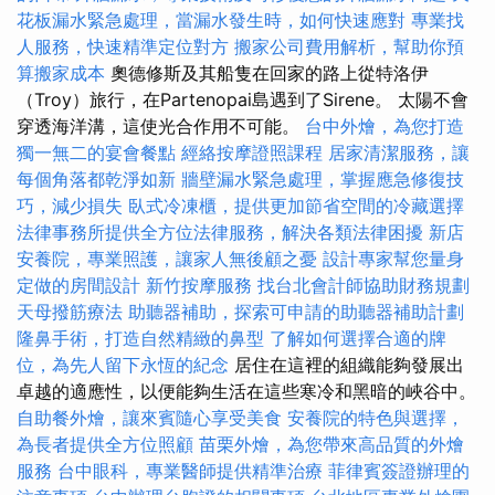
花板漏水緊急處理，當漏水發生時，如何快速應對
專業找
人服務，快速精準定位對方
搬家公司費用解析，幫助你預
算搬家成本
奧德修斯及其船隻在回家的路上從特洛伊
（Troy）旅行，在Partenopai島遇到了Sirene。 太陽不會
穿透海洋溝，這使光合作用不可能。
台中外燴，為您打造
獨一無二的宴會餐點
經絡按摩證照課程
居家清潔服務，讓
每個角落都乾淨如新
牆壁漏水緊急處理，掌握應急修復技
巧，減少損失
臥式冷凍櫃，提供更加節省空間的冷藏選擇
法律事務所提供全方位法律服務，解決各類法律困擾
新店
安養院，專業照護，讓家人無後顧之憂
設計專家幫您量身
定做的房間設計
新竹按摩服務
找台北會計師協助財務規劃
天母撥筋療法
助聽器補助，探索可申請的助聽器補助計劃
隆鼻手術，打造自然精緻的鼻型
了解如何選擇合適的牌
位，為先人留下永恆的紀念
居住在這裡的組織能夠發展出
卓越的適應性，以便能夠生活在這些寒冷和黑暗的峽谷中。
自助餐外燴，讓來賓隨心享受美食
安養院的特色與選擇，
為長者提供全方位照顧
苗栗外燴，為您帶來高品質的外燴
服務
台中眼科，專業醫師提供精準治療
菲律賓簽證辦理的