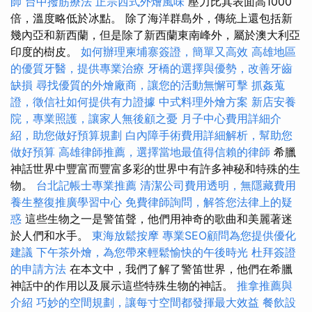
師
台中撥筋療法
正宗西式外燴風味
壓力比其表面高1000
倍，溫度略低於冰點。 除了海洋群島外，傳統上還包括新
幾內亞和新西蘭，但是除了新西蘭東南峰外，屬於澳大利亞
印度的樹皮。
如何辦理柬埔寨簽證，簡單又高效
高雄地區
的優質牙醫，提供專業治療
牙橋的選擇與優勢，改善牙齒
缺損
尋找優質的外燴廠商，讓您的活動無懈可擊
抓姦蒐
證，徵信社如何提供有力證據
中式料理外燴方案
新店安養
院，專業照護，讓家人無後顧之憂
月子中心費用詳細介
紹，助您做好預算規劃
白內障手術費用詳細解析，幫助您
做好預算
高雄律師推薦，選擇當地最值得信賴的律師
希臘
神話世界中豐富而豐富多彩的世界中有許多神秘和特殊的生
物。
台北記帳士專業推薦
清潔公司費用透明，無隱藏費用
養生整復推廣學習中心
免費律師詢問，解答您法律上的疑
惑
這些生物之一是警笛聲，他們用神奇的歌曲和美麗著迷
於人們和水手。
東海放鬆按摩
專業SEO顧問為您提供優化
建議
下午茶外燴，為您帶來輕鬆愉快的午後時光
杜拜簽證
的申請方法
在本文中，我們了解了警笛世界，他們在希臘
神話中的作用以及展示這些特殊生物的神話。
推拿推薦與
介紹
巧妙的空間規劃，讓每寸空間都發揮最大效益
餐飲設