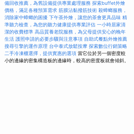
備回收推薦，為舊設備提供專業處理服務
探索buffet外燴
價格，滿足各種預算需求
筋膜沾黏撥筋技術
殺蟑螂服務，
消除家中蟑螂的困擾
下午茶外燴，讓您的茶會更具品味
精
準聽力檢查，為您的聽力健康提供專業評估
一小時居家清
潔的收費標準
高品質養老院服務，為父母提供安心的晚年
生活
護照申請的必要步驟與注意事項
自助式餐點外燴推薦
搜尋引擎的運作原理
台中泰式放鬆按摩
探索數位行銷策略
二手冷凍櫃選擇，提供實惠的選項
當它位於另一個密度較
小的邊緣的密集構造板的邊緣時，較高的密度板就會傾斜。