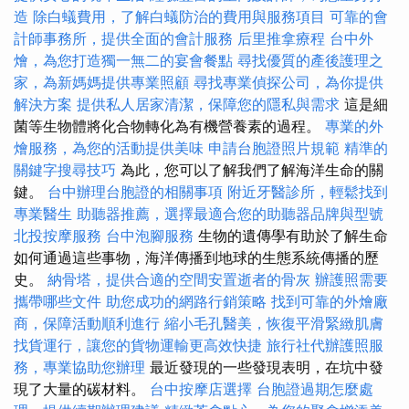
造
除白蟻費用，了解白蟻防治的費用與服務項目
可靠的會
計師事務所，提供全面的會計服務
后里推拿療程
台中外
燴，為您打造獨一無二的宴會餐點
尋找優質的產後護理之
家，為新媽媽提供專業照顧
尋找專業偵探公司，為你提供
解決方案
提供私人居家清潔，保障您的隱私與需求
這是細
菌等生物體將化合物轉化為有機營養素的過程。
專業的外
燴服務，為您的活動提供美味
申請台胞證照片規範
精準的
關鍵字搜尋技巧
為此，您可以了解我們了解海洋生命的關
鍵。
台中辦理台胞證的相關事項
附近牙醫診所，輕鬆找到
專業醫生
助聽器推薦，選擇最適合您的助聽器品牌與型號
北投按摩服務
台中泡腳服務
生物的遺傳學有助於了解生命
如何通過這些事物，海洋傳播到地球的生態系統傳播的歷
史。
納骨塔，提供合適的空間安置逝者的骨灰
辦護照需要
攜帶哪些文件
助您成功的網路行銷策略
找到可靠的外燴廠
商，保障活動順利進行
縮小毛孔醫美，恢復平滑緊緻肌膚
找貨運行，讓您的貨物運輸更高效快捷
旅行社代辦護照服
務，專業協助您辦理
最近發現的一些發現表明，在坑中發
現了大量的碳材料。
台中按摩店選擇
台胞證過期怎麼處