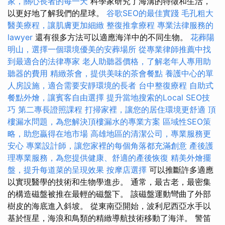
家，關心長者的每一天
科學家研究了海溝的特徵和生活，
以更好地了解我們的星球。
谷歌SEO的最佳實踐
毛孔粗大
醫美療程，讓肌膚更加細緻
整復推拿療程
專業法律服務的
lawyer
還有很多方法可以適應海洋中的不同生物。
花葬陽
明山，選擇一個環境優美的安葬場所
從專業律師推薦中找
到最適合的法律專家
老人助聽器價格，了解老年人專用助
聽器的費用
精緻茶會，提供美味的茶會餐點
養護中心的單
人房設施，適合需要安靜環境的長者
台中整復療程
自助式
餐點外燴，讓賓客自由選擇
提升當地搜索的Local SEO技
巧
第二專長證照課程
打掃家裡，讓您的居住環境更舒適
頂
樓漏水問題，為您解決頂樓漏水的專業方案
區域性SEO策
略，助您贏得在地市場
高雄地區的清潔公司，專業服務更
安心
專業設計師，讓您家裡的每個角落都充滿創意
產後護
理專業服務，為您提供健康、舒適的產後恢復
精美外燴擺
盤，提升每道菜的呈現效果
按摩店選擇
可以推斷許多適應
以實現醫學的技術和生物學進步。 通常，最古老，最密集
的構造磁盤被推在最輕的磁盤下。 該磁盤運動彎曲了外部
樹皮的海底進入斜坡。 從東南亞開始，波利尼西亞水手以
基於恆星，海浪和鳥類的精緻導航技術移動了海洋。 警笛