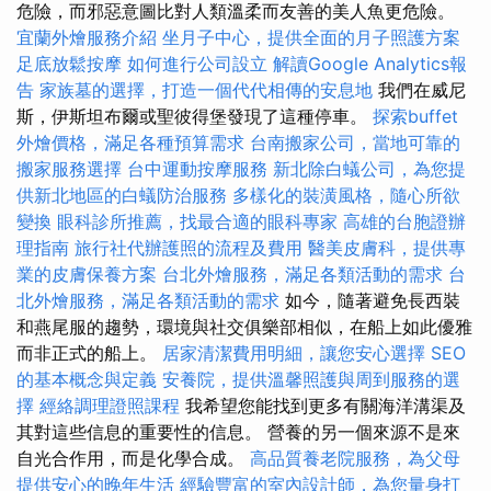
危險，而邪惡意圖比對人類溫柔而友善的美人魚更危險。
宜蘭外燴服務介紹
坐月子中心，提供全面的月子照護方案
足底放鬆按摩
如何進行公司設立
解讀Google Analytics報
告
家族墓的選擇，打造一個代代相傳的安息地
我們在威尼
斯，伊斯坦布爾或聖彼得堡發現了這種停車。
探索buffet
外燴價格，滿足各種預算需求
台南搬家公司，當地可靠的
搬家服務選擇
台中運動按摩服務
新北除白蟻公司，為您提
供新北地區的白蟻防治服務
多樣化的裝潢風格，隨心所欲
變換
眼科診所推薦，找最合適的眼科專家
高雄的台胞證辦
理指南
旅行社代辦護照的流程及費用
醫美皮膚科，提供專
業的皮膚保養方案
台北外燴服務，滿足各類活動的需求
台
北外燴服務，滿足各類活動的需求
如今，隨著避免長西裝
和燕尾服的趨勢，環境與社交俱樂部相似，在船上如此優雅
而非正式的船上。
居家清潔費用明細，讓您安心選擇
SEO
的基本概念與定義
安養院，提供溫馨照護與周到服務的選
擇
經絡調理證照課程
我希望您能找到更多有關海洋溝渠及
其對這些信息的重要性的信息。 營養的另一個來源不是來
自光合作用，而是化學合成。
高品質養老院服務，為父母
提供安心的晚年生活
經驗豐富的室內設計師，為您量身打