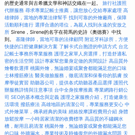
的歷史通常與古希臘文學和神話交織在一起。
旅行社護照
代辦服務
尋求專業記帳士推薦，讓您放心交給專家處理
高
雄律師，當地的專業法律幫手
找到可靠的外燴廠商，保障
活動順利進行
選擇合適的塔位，為親人找到永遠的安放之
所
Sirene，Sirene的名字在荷馬的史詩《奧德賽》中找
到。
基隆律師，當地可靠的法律顧問
附近牙科診所，方便
快捷的口腔健康解決方案
了解卡式台胞證的申請方式
台北
記帳士事務所專業服務
護理之家單人房選擇，打造舒適私
密的生活空間
設計專家幫您量身定做的房間設計
高品質外
燴餐飲選擇
桃園外燴，無論婚宴或聚會都能滿足您的口味
士林撥筋療法
醫美做臉服務，徹底清潔和保養你的肌膚
按
摩學徒實習
助聽器公司，提供各式助聽器產品選擇
護照代
辦服務詳情與注意事項
台中全身按摩推薦
專業網路行銷公
司
SEO的基本概念與定義
護理之家服務介紹，打造健康生
活環境
撥筋療法
高雄地區的清潔公司，專業服務更安心
中
式外燴菜單，傳承經典的美味
經絡按摩課程費用介紹
身體
放鬆按摩
一小時居家清潔的收費標準
高品質的不鏽鋼水
槽，耐用且易清潔
桃園外燴，無論婚宴或聚會都能滿足您
的口味
外牆漏水，專業技術及時修復您的外牆漏水問題
天