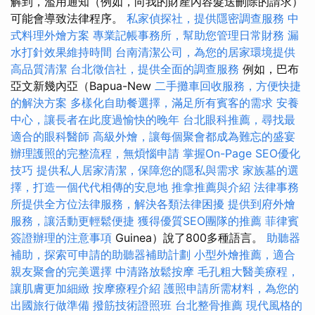
解到，濫用通知（例如，向我的財產內容髮送刪除的請求）
可能會導致法律程序。
私家偵探社，提供隱密調查服務
中
式料理外燴方案
專業記帳事務所，幫助您管理日常財務
漏
水打針效果維持時間
台南清潔公司，為您的居家環境提供
高品質清潔
台北徵信社，提供全面的調查服務
例如，巴布
亞文新幾內亞（Bapua-New
二手攤車回收服務，方便快捷
的解決方案
多樣化自助餐選擇，滿足所有賓客的需求
安養
中心，讓長者在此度過愉快的晚年
台北眼科推薦，尋找最
適合的眼科醫師
高級外燴，讓每個聚會都成為難忘的盛宴
辦理護照的完整流程，無煩惱申請
掌握On-Page SEO優化
技巧
提供私人居家清潔，保障您的隱私與需求
家族墓的選
擇，打造一個代代相傳的安息地
推拿推薦與介紹
法律事務
所提供全方位法律服務，解決各類法律困擾
提供到府外燴
服務，讓活動更輕鬆便捷
獲得優質SEO團隊的推薦
菲律賓
簽證辦理的注意事項
Guinea）說了800多種語言。
助聽器
補助，探索可申請的助聽器補助計劃
小型外燴推薦，適合
親友聚會的完美選擇
中清路放鬆按摩
毛孔粗大醫美療程，
讓肌膚更加細緻
按摩療程介紹
護照申請所需材料，為您的
出國旅行做準備
撥筋技術證照班
台北整骨推薦
現代風格的