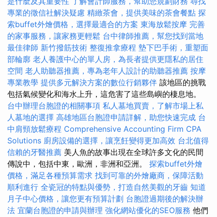
是什麼及其重要性
了解會計師服務，幫助您規劃財務
尋找
專業的徵信社解決疑慮
精緻茶會，提供美味的茶會餐點
探
索buffet外燴價格，選擇最適合的方案
東海放鬆按摩
完善
的家事服務，讓家務更輕鬆
台中律師推薦，幫您找到當地
最佳律師
新竹撥筋技術
整復推拿療程
墊下巴手術，重塑面
部輪廓
老人養護中心的單人房，為長者提供更隱私的居住
空間
老人助聽器推薦，專為老年人設計的助聽器推薦
按摩
專業教學
提供多元解決方案的數位行銷夥伴
該地區的挑戰
包括氣候變化和海水上升，這危害了這些島嶼的棲息地。
台中辦理台胞證的相關事項
私人墓地買賣，了解市場上私
人墓地的選擇
高雄地區台胞證申請詳解，助您快速完成
台
中肩頸放鬆療程
Comprehensive Accounting Firm CPA
Solutions
廚房設備的選擇，讓烹飪變得更加高效
台北值得
信賴的牙醫推薦
美人魚的故事出現在全球許多文化的民間
傳說中，包括中東，歐洲，非洲和亞洲。
探索buffet外燴
價格，滿足各種預算需求
找到可靠的外燴廠商，保障活動
順利進行
全瓷冠的特點與優勢，打造自然美觀的牙齒
知道
月子中心價格，讓您更有預算計劃
台胞證過期後的解決辦
法
宜蘭台胞證的申請與辦理
強化網站優化的SEO服務
他們