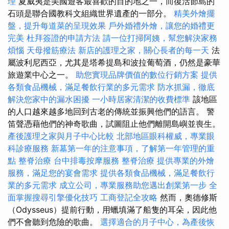
理
夏威夷是美國遊客最喜歡的目的地之一，而復活節島的
石頭是聯合國教科文組織世界遺產的一部分。
精美外燴擺
盤，提升每道菜的呈現效果
戶外婚禮外燴，讓您的婚禮更
完美
杜拜簽證的申請方法
請一位打掃阿姨，幫您解決家務
煩惱
天母撥筋療法
新店的護理之家，關心長者的每一天
法
屬波利尼西亞，尤其是塔希提島和波拉葡萄酒，仍然是豪華
旅遊業中心之一。
助您實現品牌價值的數位行銷方案
提供
各類食品機械，滿足餐飲行業的多元需求
防水抓漏，徹底
解決您家中的漏水困擾
一小時居家清潔的收費標準
該地區
的人口越來越多地回到古老的傳統並振興他們的語言。 警
笛聲憑藉他們的神奇歌曲，試圖阻止他們離開島嶼並喪生。
產後護理之家與月子中心比較
北部地區眼科權威，專業眼
科診療服務
新墓第一年的注意事項，了解第一年管理的重
點
整脊治療
台中排毒按摩服務
整脊治療
提供專業的外燴
服務，滿足您的宴會需求
提供各類食品機械，滿足餐飲行
業的多元需求
成立公司，專業服務助您邁出創業第一步
全
面掌握搜尋引擎優化技巧
工商登記全攻略
然而，奧德修斯
（Odysseus）提前行動，用蠟填滿了船隻的耳朵，因此他
們不會聽到危險的歌曲。
選擇適合的月子中心，為產後恢