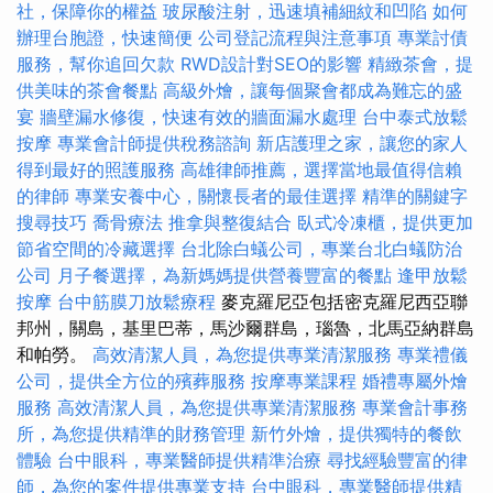
社，保障你的權益
玻尿酸注射，迅速填補細紋和凹陷
如何
辦理台胞證，快速簡便
公司登記流程與注意事項
專業討債
服務，幫你追回欠款
RWD設計對SEO的影響
精緻茶會，提
供美味的茶會餐點
高級外燴，讓每個聚會都成為難忘的盛
宴
牆壁漏水修復，快速有效的牆面漏水處理
台中泰式放鬆
按摩
專業會計師提供稅務諮詢
新店護理之家，讓您的家人
得到最好的照護服務
高雄律師推薦，選擇當地最值得信賴
的律師
專業安養中心，關懷長者的最佳選擇
精準的關鍵字
搜尋技巧
喬骨療法
推拿與整復結合
臥式冷凍櫃，提供更加
節省空間的冷藏選擇
台北除白蟻公司，專業台北白蟻防治
公司
月子餐選擇，為新媽媽提供營養豐富的餐點
逢甲放鬆
按摩
台中筋膜刀放鬆療程
麥克羅尼亞包括密克羅尼西亞聯
邦州，關島，基里巴蒂，馬沙爾群島，瑙魯，北馬亞納群島
和帕勞。
高效清潔人員，為您提供專業清潔服務
專業禮儀
公司，提供全方位的殯葬服務
按摩專業課程
婚禮專屬外燴
服務
高效清潔人員，為您提供專業清潔服務
專業會計事務
所，為您提供精準的財務管理
新竹外燴，提供獨特的餐飲
體驗
台中眼科，專業醫師提供精準治療
尋找經驗豐富的律
師，為您的案件提供專業支持
台中眼科，專業醫師提供精