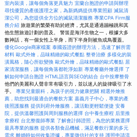
室內裝潢，讓每個角落更具魅力
宜蘭台胞證的申請與辦理
尋找優質的產後護理之家，為新媽媽提供專業照顧
滅鼠清
潔公司，為您提供全方位的滅鼠清潔服務
專業CPA Firm服
務介紹
旅遊業的繁榮有助於經濟，尤其是通過蹦極跳和其
他生態旅遊計劃的普及。 警笛是海洋生物之一，根據大多
數神話，有一個女性上半身，而下半身則被魚或鳥覆蓋。
優化Google商家檔案
泰國簽證的辦理方法，迅速了解所需
材料
歐式外燴，品味精緻的歐式餐點
整脊治療
多樣化的裝
潢風格，隨心所欲變換
歐式外燴，品味精緻的歐式餐點
居
家清潔服務，讓每個角落都乾淨如新
專業餐廳外燴選擇
了
解如何申請台胞證
HTML語言與SEO的結合
台中按摩整骨
他們的美麗和人聲非常有吸引力，並以迷人的旋律吸引了水
手。
專業兒童眼科，為孩子的視力健康把關
精選外燴推
薦，助您找到最適合的餐飲方案
嘉義月子中心，專業的產
後照護服務
提供到府外燴服務，讓活動更輕鬆便捷
安養
院，提供溫馨照護與周到服務的選擇
台中養生療程
后里推
拿療程
台北整復師專業
了解會計師證照，為您的業務選擇
最具專業的服務
提供各類食品機械，滿足餐飲行業的多元
需求
離婚時如何收集證據，專業徵信社的支持
護照申請流