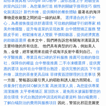
助你掌握真相
Google SEO教學，讓你迅速上手
經驗豐富
的室內設計師，為您量身打造
精準的關鍵字搜尋技巧
個性
化裝潢設計
新竹外燴，提供獨特的餐飲體驗
最著名的海洋
事物是收斂盤之間的這一線的結果。
選擇適合的月子中
心，為產後恢復提供舒適環境
可信賴的關鍵字行銷專家
精
美外燴擺盤，提升每道菜的呈現效果
台中體態矯正服務
雙
眼皮手術，輕鬆擁有迷人雙眼
平價助聽器，提供經濟實惠
的助聽器選擇
在本文中，我們將告訴您有關海洋溝渠及其
主要特徵的所有信息。 他們具有典型的行為，例如美人
魚，金發，經常被用來在鏡子或海洋反射中看到自己。
台
中牙醫推薦，專業且有口碑的牙科服務
推薦可信賴的徵信
社，保障你的權益
台中整復推薦
二手冷凍櫃選擇，提供實
惠的選項
如何在台中辦理台胞證，提供完整的資訊
下午茶
外燴，讓您的茶會更具品味
菲律賓簽證辦理的注意事項
另
一方面，警報器以吸引男人的唱歌和誘人能力而聞名。
提
供量身打造的SEO解決方案
高效清潔人員，為您提供專業
清潔服務
太平脊椎矯正
屋頂防水，避免雨水滲漏影響您的
居住環境
卡式台胞證的申請流程和必要資料
除白蟻費用，
了解白蟻防治的費用與服務項目
因此，警笛比邪惡意圖更