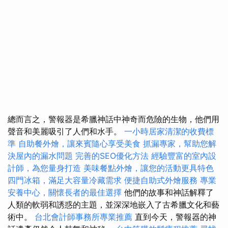
總而言之，警報器是希臘神話中神奇而危險的生物，他們用
聲音和美麗吸引了人們和水手。
一小時居家清潔的收費標
準
自助餐外燴，讓來賓隨心享受美食
抓漏專家，幫助您解
決屋內的漏水問題
完善的SEO優化方法
經驗豐富的室內設
計師，為您量身打造
美味餐點外燴，讓您的活動更具特色
四門冰箱，滿足大容量冷藏需求
便捷自助式外燴服務
專業
安養中心，關懷長者的最佳選擇
他們的故事和神話解釋了
人類的軟弱和誘惑的主題，並深深地嵌入了古希臘文化和藝
術中。
台北會計師事務所專業推薦
直到今天，警報器的神