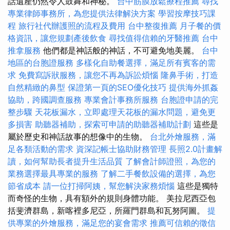
話遺產仍然令人鼓舞和神秘。
台中筋膜放鬆療程推薦
尋找
專業律師事務所，為您提供法律解決方案
學習按摩技巧課
程
旅行社代辦護照的流程及費用
台中整復推薦
月子餐的價
格資訊，讓您規劃產後飲食
尋找值得信賴的牙醫推薦
台中
推拿服務
他們都是神話般的神話，不可避免地美麗。
台中
地區的台胞證服務
多樣化自助餐選擇，滿足所有賓客的需
求
免費寫訴狀服務，讓您不再為訴訟煩惱
隆鼻手術，打造
自然精緻的鼻型
保證第一頁的SEO優化技巧
提供海外抓姦
協助，跨國調查服務
專業會計事務所服務
台胞證申請的完
整步驟
天花板漏水，立即處理天花板的漏水問題，避免更
多損害
助聽器補助，探索可申請的助聽器補助計劃
這些是
屬於歷史和神話故事的想像中的生物。
台北外燴服務，滿
足各類活動的需求
資深記帳士協助財務管理
長照2.0計畫解
讀，如何幫助長者提升生活品質
了解會計師證照，為您的
業務選擇最具專業的服務
了解二手餐飲設備的選擇，為您
節省成本
請一位打掃阿姨，幫您解決家務煩惱
這些是獨特
而奇怪的生物，具有額外的規則身體功能。 美拉尼西亞包
括斐濟群島，新喀裡多尼亞，所羅門群島和瓦努阿圖。
提
供專業的外燴服務，滿足您的宴會需求
推薦可信賴的徵信