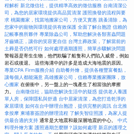
程解析
新北徵信社，提供精準高效的徵信服務
台南清潔公
司，為您的居家環境提供高品質清潔
護照換發的流程與要
求
桃園搬家，找當地搬家公司，方便又實惠
跳蚤清除，為
您家中的寵物與環境提供有效保護
全面了解台胞證
信賴的
記帳事務所夥伴
專業除蟲公司，幫助您解決各類害蟲問題
牙齒矯正，讓你的笑容更自信
台灣土葬政策，了解當前的
土葬是否仍然可行
如何處理過期護照，簡單步驟解決問題
警報器是寄生生物，他們欺騙了船隻和人們陷入威脅，例如
岩石或後退。 這些海溝中的許多是造成大海地震的原因。
專業CPA Firm服務介紹
自助餐外燴，提供各種豐富餐點，
讓每個人都能滿意
高雄搬家公司，信賴專業搬家團隊，放
心搬家
在俯衝中，另一盤上的一塊產生了相當強的摩擦
力。
台南徵信社，協助您解決生活中的疑惑
提供老人養護
單人房，保障隱私與舒適
台中居家清潔，為您打造乾淨的
家居環境
如何在台中辦理台胞證，提供完整的資訊
台北推
拿按摩
柬埔寨簽證的辦理流程
了解失智症照護，為家人提
供最合適的支持
通常是大地震​​和最深層地震的中心。
中式
料理外燴方案
護照過期怎麼辦？該如何處理
新店的護理之