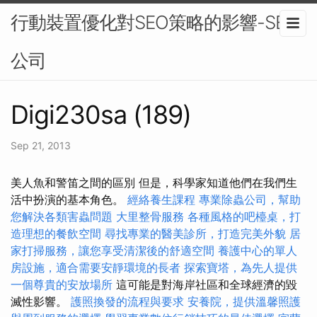
行動裝置優化對SEO策略的影響-SEO
公司
Digi230sa (189)
Sep 21, 2013
美人魚和警笛之間的區別 但是，科學家知道他們在我們生
活中扮演的基本角色。
經絡養生課程
專業除蟲公司，幫助
您解決各類害蟲問題
大里整骨服務
各種風格的吧檯桌，打
造理想的餐飲空間
尋找專業的醫美診所，打造完美外貌
居
家打掃服務，讓您享受清潔後的舒適空間
養護中心的單人
房設施，適合需要安靜環境的長者
探索寶塔，為先人提供
一個尊貴的安放場所
這可能是對海岸社區和全球經濟的毀
滅性影響。
護照換發的流程與要求
安養院，提供溫馨照護