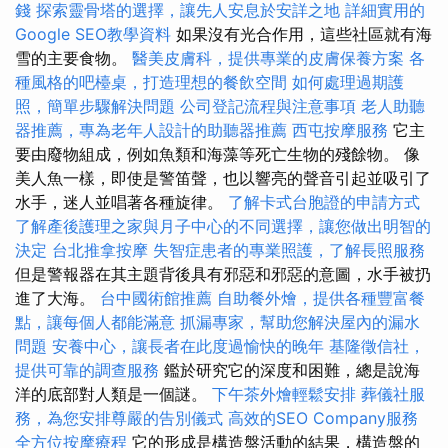
錢
探索靈骨塔的選擇，讓先人安息於安詳之地
詳細實用的
Google SEO教學資料
如果沒有光合作用，這些社區就有海
雪的主要食物。
醫美皮膚科，提供專業的皮膚保養方案
各
種風格的吧檯桌，打造理想的餐飲空間
如何處理過期護
照，簡單步驟解決問題
公司登記流程與注意事項
老人助聽
器推薦，專為老年人設計的助聽器推薦
西屯按摩服務
它主
要由廢物組成，例如魚類和海藻等死亡生物的殘餘物。 像
美人魚一樣，即使是警笛聲，也以響亮的聲音引起並吸引了
水手，迷人並唱著各種旋律。
了解卡式台胞證的申請方式
了解產後護理之家與月子中心的不同選擇，讓您做出明智的
決定
台北推拿按摩
失智症患者的專業照護，了解長照服務
但是警報器在其主題背後具有邪惡和邪惡的意圖，水手被扔
進了大海。
台中國術館推薦
自助餐外燴，提供各種豐富餐
點，讓每個人都能滿意
抓漏專家，幫助您解決屋內的漏水
問題
安養中心，讓長者在此度過愉快的晚年
基隆徵信社，
提供可靠的調查服務
鑑於研究它的深度和困難，總是說海
洋的底部對人類是一個謎。
下午茶外燴輕鬆安排
葬儀社服
務，為您安排尊嚴的告別儀式
高效的SEO Company服務
全方位按摩療程
它的形成是構造盤活動的結果，構造盤的