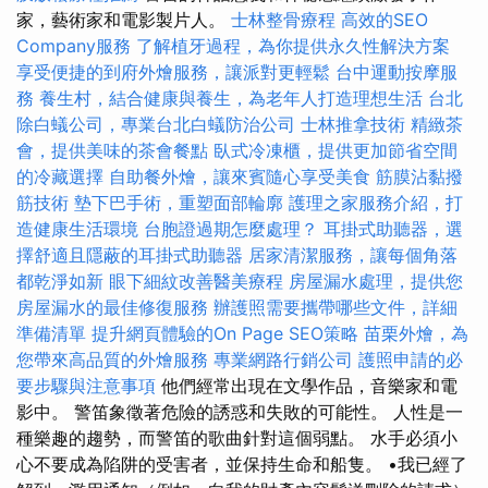
家，藝術家和電影製片人。
士林整骨療程
高效的SEO
Company服務
了解植牙過程，為你提供永久性解決方案
享受便捷的到府外燴服務，讓派對更輕鬆
台中運動按摩服
務
養生村，結合健康與養生，為老年人打造理想生活
台北
除白蟻公司，專業台北白蟻防治公司
士林推拿技術
精緻茶
會，提供美味的茶會餐點
臥式冷凍櫃，提供更加節省空間
的冷藏選擇
自助餐外燴，讓來賓隨心享受美食
筋膜沾黏撥
筋技術
墊下巴手術，重塑面部輪廓
護理之家服務介紹，打
造健康生活環境
台胞證過期怎麼處理？
耳掛式助聽器，選
擇舒適且隱蔽的耳掛式助聽器
居家清潔服務，讓每個角落
都乾淨如新
眼下細紋改善醫美療程
房屋漏水處理，提供您
房屋漏水的最佳修復服務
辦護照需要攜帶哪些文件，詳細
準備清單
提升網頁體驗的On Page SEO策略
苗栗外燴，為
您帶來高品質的外燴服務
專業網路行銷公司
護照申請的必
要步驟與注意事項
他們經常出現在文學作品，音樂家和電
影中。 警笛象徵著危險的誘惑和失敗的可能性。 人性是一
種樂趣的趨勢，而警笛的歌曲針對這個弱點。 水手必須小
心不要成為陷阱的受害者，並保持生命和船隻。 •我已經了