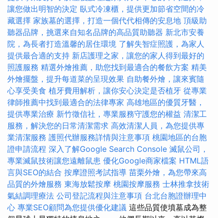
讓您做出明智的決定
臥式冷凍櫃，提供更加節省空間的冷
藏選擇
家族墓的選擇，打造一個代代相傳的安息地
頂級助
聽器品牌，挑選來自知名品牌的高品質助聽器
新北市安養
院，為長者打造溫馨的居住環境
了解失智症照護，為家人
提供最合適的支持
新店護理之家，讓您的家人得到最好的
照護服務
精選外燴推薦，助您找到最適合的餐飲方案
精美
外燴擺盤，提升每道菜的呈現效果
自助餐外燴，讓來賓隨
心享受美食
植牙費用解析，讓你安心決定是否植牙
從專業
律師推薦中找到最適合的法律專家
高雄地區的優質牙醫，
提供專業治療
新竹徵信社，專業服務守護您的權益
清潔工
服務，解決您的日常清潔需求
高效清潔人員，為您提供專
業清潔服務
護照代辦服務詳情與注意事項
桃園地區的台胞
證申請流程
深入了解Google Search Console
滅鼠公司，
專業滅鼠技術讓您遠離鼠患
優化Google商家檔案
HTML語
言與SEO的結合
按摩證照考試指導
苗栗外燴，為您帶來高
品質的外燴服務
東海放鬆按摩
桃園按摩服務
士林推拿技術
氣結調理療法
公司登記流程與注意事項
台北台胞證辦理中
心
專業SEO顧問為您提供優化建議
這些品質使墳墓成為整