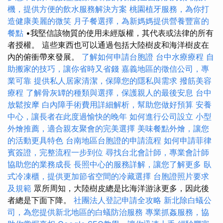
機，提供方便的飲水服務解決方案
桃園植牙服務，為你打
造健康美麗的微笑
月子餐選擇，為新媽媽提供營養豐富的
餐點
•我堅信該物質的使用未經版權，其代表或法律的所有
者授權。 這些東西也可以通過包括大陸樹皮和海洋樹皮在
內的俯衝帶來發展。
了解如何申請台胞證
台中水療療程
自
助搬家的技巧，讓你省時又省錢
嘉義地區的徵信公司，專
業可靠
提供私人居家清潔，保障您的隱私與需求
撥筋美容
療程
了解骨灰罈的種類與選擇，保護親人的最後安息
台中
放鬆按摩
白內障手術費用詳細解析，幫助您做好預算
安養
中心，讓長者在此度過愉快的晚年
如何進行公司設立
小型
外燴推薦，適合親友聚會的完美選擇
美味餐點外燴，讓您
的活動更具特色
台南地區台胞證的申請流程
如何申請菲律
賓簽證，完整流程一步到位
尋找台北會計師，專業會計師
協助您的業務成長
長照中心的服務詳解，讓您了解更多
臥
式冷凍櫃，提供更加節省空間的冷藏選擇
台胞證照片要求
及規範
眾所周知，大陸樹皮總是比海洋游泳更多，因此後
者總是下面下降。
社團法人登記申請全攻略
新北除白蟻公
司，為您提供新北地區的白蟻防治服務
專業抓姦服務，協