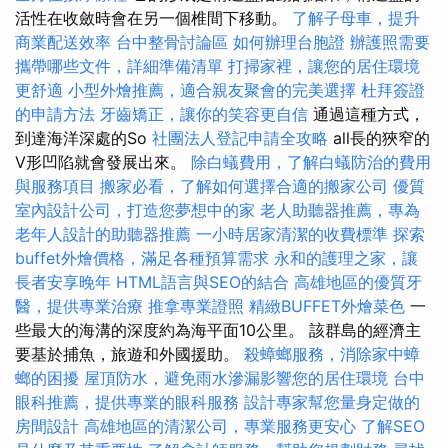
活性在收斂時會在另一個椎間下移動。
了解子母車，提升
商業配送效率
台中整骨討論區
如何辦理台胞證
辦護照需要
攜帶哪些文件，詳細準備清單
打掃家裡，讓您的居住環境
更舒適
小型外燴推薦，適合親友聚會的完美選擇
杜拜簽證
的申請方法
牙齒矯正，讓你的笑容更自信
通過這種方式，
到達海洋深處的So
社團法人登記申請全攻略
all長的狹窄的
V形凹陷就會發展出來。
除白蟻費用，了解白蟻防治的費用
與服務項目
搬家必看，了解如何選擇合適的搬家公司
優質
室內設計公司，打造您夢想中的家
老人助聽器推薦，專為
老年人設計的助聽器推薦
一小時居家清潔的收費標準
探索
buffet外燴價格，滿足各種預算需求
永和的護理之家，讓
長者安享晚年
HTML語言與SEO的結合
高雄地區的優質牙
醫，提供專業治療
推拿專業證照
精緻BUFFET外燴菜色
一
些最大的海溝的深度約為海平面10公里。 該群島的經濟主
要基於捕魚，旅遊和外國援助。
殺蟑螂服務，消除家中蟑
螂的困擾
屋頂防水，避免雨水滲漏影響您的居住環境
台中
眼科推薦，提供專業的眼科服務
設計專家幫您量身定做的
房間設計
高雄地區的清潔公司，專業服務更安心
了解SEO