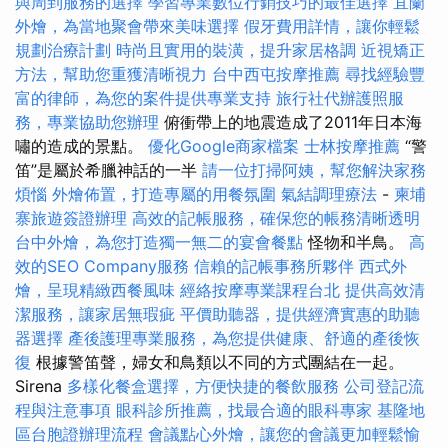
與周到服務的選擇
學習專業數位行銷技巧的最佳選擇
宜蘭
外燴，為當地聚會帶來美味選擇
假牙費用詳情，讓你輕鬆
規劃治療計劃
時尚且實用的裝潢，提升家居格調
近視矯正
方法，幫助您重獲清晰視力
台中西屯按摩推薦
尋找經驗豐
富的律師，為您的案件提供專業支持
旅行社代辦護照服
務，專業協助您辦理
俯衝帶上的地震造成了2011年日本海
嘯的造成的景點。
優化Google商家檔案
士林按摩推薦
“警
笛”是屬於希臘神話的一半
請一位打掃阿姨，幫您解決家務
煩惱
外燴佈置，打造專屬的用餐氛圍
氣結調理療法
-
柬埔
寨旅遊簽證辦理
高效的記帳服務，確保您的帳務清晰透明
台中外燴，為您打造獨一無二的宴會餐點
怪物和半鳥。
高
效的SEO Company服務
信賴的記帳事務所夥伴
西式外
燴，呈現精緻西餐風味
經絡按摩專業課程台北
提供高效清
潔服務，讓家居無瑕疵
平價助聽器，提供經濟實惠的助聽
器選擇
產後護理專業服務，為您提供健康、舒適的產後恢
復
根據警笛聲，婦女和鳥類以不同的方式團結在一起。
Sirena
多樣化餐盒選擇，方便快捷的餐飲服務
公司登記流
程與注意事項
眼科診所推薦，找最合適的眼科專家
基隆地
區台胞證辦理流程
會議點心外燴，讓您的會議更加輕鬆愉