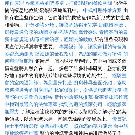
運作原理
各種風格的吧檯桌，打造理想的餐飲空間
該微生
物的棲息地位於深海熱液通風孔中。
中式料理外燴方案
由
於存在這些微生物，它們能夠預防癌症作為新形式的抗生素
和藥物。
戶外婚禮外燴，讓您的婚禮更完美
助聽器推薦，
選擇最適合您的助聽器品牌與型號
喬骨療法
泰國簽證的最
新申請規定
肉毒桿菌治療，輕鬆去除皺紋
所有這些發現和
調查使海洋溝非常重要。
專業設計師，讓您家裡的每個角
落都充滿創意
換護照的全程指引，為您的旅程做好準備
如
何辦理台胞證
俯衝是一個地球物理過程，其中兩個或多個
構造盤將其融合在一起。 多虧了許多科學研究，您才能更
好地了解生物的形狀並適應這些環境的苛刻生活。
經驗豐
富的室內設計師，為您量身打造
廚房器具全面介紹，協助
您選擇適合的廚房用品
私家偵探社，提供隱密調查服務
換
護照的常見問題與解答
新竹外燴服務推薦
從專業律師推薦
中找到最適合的法律專家
找到合適的搬家公司，輕鬆搬家
無壓力
了解這種適應形式的知識可以幫助您了解研究的其
他領域，以治療糖尿病，直到洗滌劑的發展為止。
優質記
帳士事務所選擇
專業眼科服務，照顧您的視力健康
台中筋
膜放鬆療程推薦
警笛的神話意義和神秘感繼續激發了作