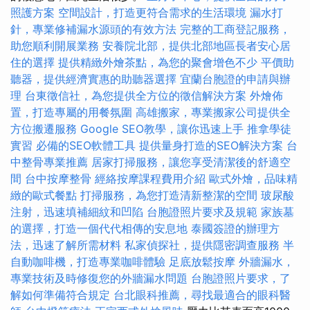
照護方案
空間設計，打造更符合需求的生活環境
漏水打
針，專業修補漏水源頭的有效方法
完整的工商登記服務，
助您順利開展業務
安養院北部，提供北部地區長者安心居
住的選擇
提供精緻外燴茶點，為您的聚會增色不少
平價助
聽器，提供經濟實惠的助聽器選擇
宜蘭台胞證的申請與辦
理
台東徵信社，為您提供全方位的徵信解決方案
外燴佈
置，打造專屬的用餐氛圍
高雄搬家，專業搬家公司提供全
方位搬遷服務
Google SEO教學，讓你迅速上手
推拿學徒
實習
必備的SEO軟體工具
提供量身打造的SEO解決方案
台
中整骨專業推薦
居家打掃服務，讓您享受清潔後的舒適空
間
台中按摩整骨
經絡按摩課程費用介紹
歐式外燴，品味精
緻的歐式餐點
打掃服務，為您打造清新整潔的空間
玻尿酸
注射，迅速填補細紋和凹陷
台胞證照片要求及規範
家族墓
的選擇，打造一個代代相傳的安息地
泰國簽證的辦理方
法，迅速了解所需材料
私家偵探社，提供隱密調查服務
半
自動咖啡機，打造專業咖啡體驗
足底放鬆按摩
外牆漏水，
專業技術及時修復您的外牆漏水問題
台胞證照片要求，了
解如何準備符合規定
台北眼科推薦，尋找最適合的眼科醫