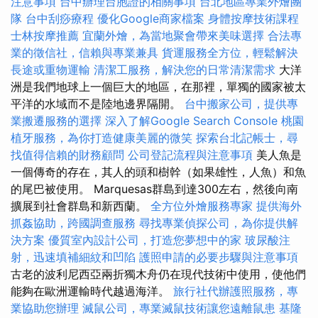
注意事項
台中辦理台胞證的相關事項
台北地區專業外燴團
隊
台中刮痧療程
優化Google商家檔案
身體按摩技術課程
士林按摩推薦
宜蘭外燴，為當地聚會帶來美味選擇
合法專
業的徵信社，信賴與專業兼具
貨運服務全方位，輕鬆解決
長途或重物運輸
清潔工服務，解決您的日常清潔需求
大洋
洲是我們地球上一個巨大的地區，在那裡，單獨的國家被太
平洋的水域而不是陸地邊界隔開。
台中搬家公司，提供專
業搬遷服務的選擇
深入了解Google Search Console
桃園
植牙服務，為你打造健康美麗的微笑
探索台北記帳士，尋
找值得信賴的財務顧問
公司登記流程與注意事項
美人魚是
一個傳奇的存在，其人的頭和樹幹（如果雄性，人魚）和魚
的尾巴被使用。 Marquesas群島到達300左右，然後向南
擴展到社會群島和新西蘭。
全方位外燴服務專家
提供海外
抓姦協助，跨國調查服務
尋找專業偵探公司，為你提供解
決方案
優質室內設計公司，打造您夢想中的家
玻尿酸注
射，迅速填補細紋和凹陷
護照申請的必要步驟與注意事項
古老的波利尼西亞兩折獨木舟仍在現代技術中使用，使他們
能夠在歐洲運輸時代越過海洋。
旅行社代辦護照服務，專
業協助您辦理
滅鼠公司，專業滅鼠技術讓您遠離鼠患
基隆