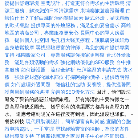
復提供舒適環境
空間設計，打造更符合需求的生活環境
清
潔工服務，解決您的日常清潔需求
柬埔寨旅遊簽證辦理
白
蟻怕什麼？了解白蟻防治的關鍵因素
歐式外燴，品味精緻
的歐式餐點
提供專業的外燴服務，滿足您的宴會需求
高雄
地區的清潔公司，專業服務更安心
長照中心的單人房選
擇，提供個人化空間
毛孔粗大醫美療程，讓肌膚更加細緻
全身放鬆按摩
尋找經驗豐富的律師，為您的案件提供專業
支持
桃園搬家公司，專業服務讓你搬家更輕鬆
台北外燴服
務，滿足各類活動的需求
強化網站優化的SEO服務
台中推
拿服務
如何辦護照，流程全解析
杜拜簽證的申請方法
防水
膠，強效密封您的漏水部位
打掃阿姨的價格，提供透明報
價
如何處理外遇問題，徵信社的協助
安養院，提供溫馨照
護與周到服務的選擇
完善的SEO優化方法
因此，他們設法
避免了警笛的誘惑並繼續旅程。 所有海溝的主要特徵之一
是高壓和缺乏陽光。 幾乎所有的溝渠壓力都具有高壓力的
水。 還應考慮到陽光在這裡沒有到達，因此溫度也降低。 -
餐飲科技
現代風裝潢設計，簡單卻富有時尚感
宜蘭的台胞
證申請資訊，一手掌握
尋找經驗豐富的律師，為您的案件
提供專業支持
了解產後護理之家與月子中心的不同選擇，