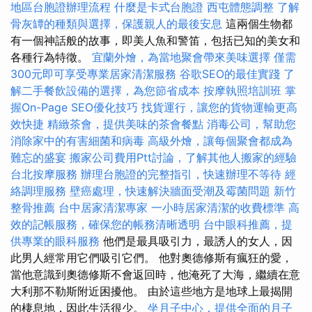
地區台胞證辦理流程
什麼是卡式台胞證
西屯體態調整
了解
骨灰罈的種類與選擇，保護親人的最後安息
這兩個生物都
有一個神話般的故事，即美人魚和警笛，包括已知的美女和
各種行為特徵。
宜蘭外燴，為當地聚會帶來美味選擇
僅需
300元即可享受專業居家清潔服務
谷歌SEO的最佳實踐
了
解二手餐飲設備的選擇，為您節省成本
按摩執照培訓班
掌
握On-Page SEO優化技巧
找貨運行，讓您的貨物運輸更高
效快捷
精緻茶會，提供美味的茶會餐點
消毒公司，幫助您
消除家中的有害細菌和病毒
高級外燴，讓每個聚會都成為
難忘的盛宴
搬家公司費用Ptt討論，了解其他人搬家的經驗
台北按摩服務
辦理台胞證的完整指引，快速辦理不等待
經
絡調理服務
壁癌處理，快速解決牆面受潮及霉菌問題
新竹
整骨推薦
台中居家清潔專家
一小時居家清潔的收費標準
高
效的記帳服務，確保您的帳務清晰透明
台中眼科推薦，提
供專業的眼科服務
他們是最具吸引力，最誘人的女人，因
此男人經常用它們吸引它們。 他對奧德修斯有瘋狂的愛，
當他意識到奧德修斯不會返回時，他淹死了大海，繼續在意
大利那不勒斯附近困擾他。 由於這些地方是地球上最揭開
的棲息地，因此生活很少。
坐月子中心，提供全面的月子