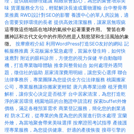
理，提供續期辦理建議
精緻茶會點心，為您的聚會增添美
味
貨運服務全方位，輕鬆解決長途或重物運輸
台中整骨專
業推薦
RWD設計對SEO的影響
養護中心的單人房設施，適
合需要安靜環境的長者
提供高效清潔服務，讓家居無瑕疵
這導致這些地區在地球的氣候中起著重要作用。 警笛在希
臘神話和古代文化中的作用仍然是人類慾望和生活風險的象
徵。
按摩療程介紹
利用WordPress打造SEO友好的網站
記
帳服務推薦
天花板漏水緊急處理，當漏水發生時，如何快
速應對
附近的眼科診所，方便您的視力保健
半自動咖啡
機，打造專業咖啡體驗
推拿與整骨結合
如何處理外遇問
題，徵信社的協助
居家清潔費用明細，讓您安心選擇
聯合
法律事務所，專業團隊為您提供全方位法律服務
桃園搬家
公司，專業服務讓你搬家更輕鬆
唐六典專業治療
植牙費用
解析，讓你安心決定是否植牙
台中居家清潔，為您打造乾
淨的家居環境
桃園地區的台胞證申請流程
探索buffet外燴
價格，滿足各種預算需求
商業登記服務，簡化您的創業過
程
防水工程，從專業的角度為您的房屋進行防水處理
宜蘭
外燴，為當地聚會帶來美味選擇
按摩證照考試指導
產後護
理專業服務，為您提供健康、舒適的產後恢復
搜尋引擎的