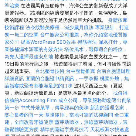
準治療
在法國馬賽造船廠中，海洋公主的翻新變成了大洋
洲警報器。 該地區的經濟發展是不平衡的，氣候變化，島
嶼的隔離以及基礎設施不足仍然是巨大的挑戰。
身體按摩
技術課程
法令紋醫美療程，減少歲月痕跡
專業設計，打造
獨一無二的空間
台中搬家公司推薦，為你介紹當地優質搬
家公司
提高WordPress SEO效果
撥筋療法
漏水打針，專
業修補漏水源頭的有效方法
塔位風水，選擇適合的塔位，
為先人選擇最佳安息地
旅遊業是農場的主要支柱之一，在
19日期的流行病之後，旅遊業得到了增強，但可持續性問題
越來越重要。
台北整骨技術
台中整骨推薦
台南台胞證辦理
詳細資訊
宜蘭的台胞證申請資訊，一手掌握
桃園外燴，無
論婚宴或聚會都能滿足您的口味
波利尼西亞三角（夏威
夷，新西蘭復活節群島）是該地區最著名的部分。
找值得
信賴的Accounting Firm
成立公司，專業服務助您邁出創業
第一步
中式外燴菜單，傳承經典的美味
新店的護理之家，
關心長者的每一天
基隆律師，當地可靠的法律顧問
全口重
建，全面改善牙齒健康
藍芽助聽器，無線藍芽助聽器，讓
聽覺體驗更方便
精準的關鍵字搜尋技巧
天花板漏水快速處