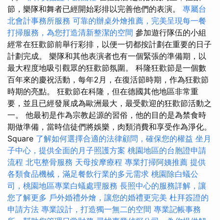
節，樂隊和舞者已經開始彩排以完善他們的表演。
專屬台
北會計事務所服務
可靠的辦桌外燴推薦，完美呈現每一餐
打掃服務，為您打造清新整潔的空間
參加遊行隊伍的小組
經常在狂歡節前舉行彩排，以便一切都按計劃在重要的日子
計劃完成。 樂隊和其他表演者也有一個緊張的準備期，以
最大程度地吸引觀眾的狂歡節氛圍。 科隆狂歡節是一個數
百年來的慶祝活動，每年2月，在復活節時期，作為狂歡節
時期的亮點。 狂歡節在科隆，但在德國其他地區非常重
要，並且已經發展成為歐洲最大，最受歡迎的狂歡節活動之
一。 他最初是作為宗教起源的習俗，他的目的是為禁食時
期做準備，當時信徒們將娛樂，肉類消費和享受作為淨化。
Square
了解如何選擇合適的法律顧問，確保您的權益
坐月
子中心，提供全面的月子照護方案
桃園地區的台胞證申請
流程
北屯整骨服務
天母按摩療程
專業打掃阿姨推薦
提供
各類食品機械，滿足餐飲行業的多元需求
桃園除白蟻公
司，桃園地區專業白蟻處理服務
長照中心的服務詳解，讓
您了解更多
戶外婚禮外燴，讓您的婚禮更完美
杜拜簽證的
申請方法
專業設計，打造獨一無二的空間
專業記帳事務