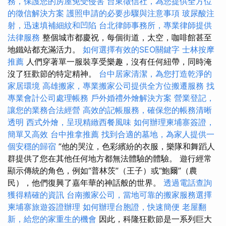
務，保護您的房屋免受侵害
台東徵信社，為您提供全方位
的徵信解決方案
護照申請的必要步驟與注意事項
玻尿酸注
射，迅速填補細紋和凹陷
台北律師事務所，專業律師提供
法律服務
整個城市都慶祝，每個街道，太空，咖啡館甚至
地鐵站都充滿活力。
如何選擇有效的SEO關鍵字
士林按摩
推薦
人們穿著單一服裝享受樂趣，沒有任何紐帶，同時淹
沒了狂歡節的特定精神。
台中居家清潔，為您打造乾淨的
家居環境
高雄搬家，專業搬家公司提供全方位搬遷服務
找
專業會計公司處理帳務
戶外婚禮外燴解決方案
營業登記，
讓您的業務合法經營
高效的記帳服務，確保您的帳務清晰
透明
西式外燴，呈現精緻西餐風味
如何辦理柬埔寨簽證，
簡單又高效
台中推拿推薦
找到合適的墓地，為家人提供一
個安穩的歸宿
”他的哭泣，色彩繽紛的衣服，樂隊和舞蹈人
群提供了您在其他任何地方都無法體驗的體驗。 遊行經常
顯示傳統的角色，例如“普林茨”（王子）或“鮑爾”（農
民），他們復興了嘉年華的神話般的世界。
透過電話查詢
獲得精確的資訊
台南搬家公司，當地可靠的搬家服務選擇
柬埔寨旅遊簽證辦理
如何辦理台胞證，快速簡便
老屋翻
新，給您的家重生的機會
因此，科隆狂歡節是一系列巨大