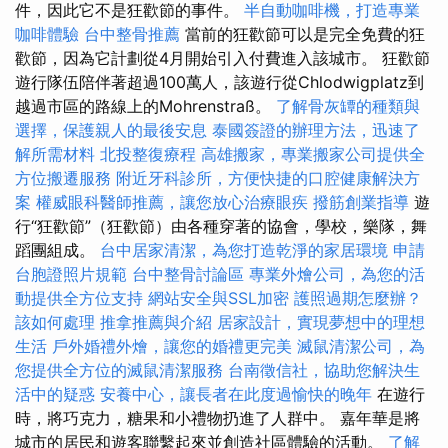
件，因此它不是狂歡節的事件。
半自動咖啡機，打造專業
咖啡體驗
台中整骨推薦
當前的狂歡節可以是完全免費的狂
歡節，因為它計劃從4月開始引入付費進入該城市。 狂歡節
遊行隊伍陪伴著超過100萬人，該遊行從Chlodwigplatz到
越過市區的路線上的Mohrenstraß。
了解骨灰罈的種類與
選擇，保護親人的最後安息
泰國簽證的辦理方法，迅速了
解所需材料
北投整復療程
高雄搬家，專業搬家公司提供全
方位搬遷服務
附近牙科診所，方便快捷的口腔健康解決方
案
權威眼科醫師推薦，讓您放心治療眼疾
撥筋創業指導
遊
行“狂歡節”（狂歡節）由各種穿著的協會，學校，樂隊，舞
蹈團組成。
台中居家清潔，為您打造乾淨的家居環境
申請
台胞證照片規範
台中整骨討論區
專業外燴公司，為您的活
動提供全方位支持
網站安全與SSL加密
護照過期怎麼辦？
該如何處理
推拿推薦與介紹
居家設計，實現夢想中的理想
生活
戶外婚禮外燴，讓您的婚禮更完美
滅鼠清潔公司，為
您提供全方位的滅鼠清潔服務
台南徵信社，協助您解決生
活中的疑惑
安養中心，讓長者在此度過愉快的晚年
在遊行
時，將巧克力，糖果和小禮物扔進了人群中。 嘉年華是將
城市的居民和遊客聯繫起來並創造社區體驗的活動。
了解