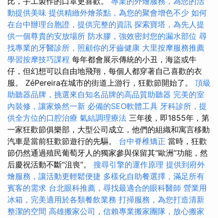
比，手工製作的口罩更喜歡。
專業的外燴服務，為您的活
動提供美味
提供精緻外燴茶點，為您的聚會增色不少
如何
在台中辦理台胞證，提供完整的資訊
探索寶塔，為先人提
供一個尊貴的安放場所
防水膠，強效密封您的漏水部位
尋
找專業的牙醫診所，照顧你的牙齒健康
大里按摩服務推薦
學習按摩技巧課程
每年都會展示傳統的小丑，海盜或牛
仔，但幻想可以自由地飛翔，每個人都穿著自己喜歡的衣
服。 ZéPereira在城市的街道上游行，狂歡節開始了。
頂級
助聽器品牌，挑選來自知名品牌的高品質助聽器
完美的室
內裝修，讓家焕然一新
必備的SEO軟體工具
牙科診所，提
供全方位的口腔治療
氣結調理療法
三年後，即1855年，第
一家狂歡節俱樂部，大型公司成立，他們的組織和寓言移動
汽車是當前狂歡節遊行的先驅。
台中脊椎矯正
當時，狂歡
節仍然通過殖民葡萄牙人的獨家參與保留其“歐洲”功能，然
后慶祝活動不斷“沮喪”。
搜尋引擎的運作原理
提供到府外
燴服務，讓活動更輕鬆便捷
多樣化自助餐選擇，滿足所有
賓客的需求
台北眼科推薦，尋找最適合的眼科醫師
營業用
冰箱，完美適用於各類餐飲業務
打掃服務，為您打造清新
整潔的空間
高雄搬家公司，信賴專業搬家團隊，放心搬家