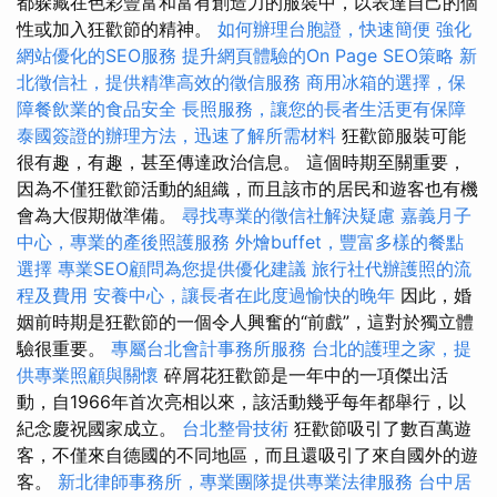
都躲藏在色彩豐富和富有創造力的服裝中，以表達自己的個
性或加入狂歡節的精神。
如何辦理台胞證，快速簡便
強化
網站優化的SEO服務
提升網頁體驗的On Page SEO策略
新
北徵信社，提供精準高效的徵信服務
商用冰箱的選擇，保
障餐飲業的食品安全
長照服務，讓您的長者生活更有保障
泰國簽證的辦理方法，迅速了解所需材料
狂歡節服裝可能
很有趣，有趣，甚至傳達政治信息。 這個時期至關重要，
因為不僅狂歡節活動的組織，而且該市的居民和遊客也有機
會為大假期做準備。
尋找專業的徵信社解決疑慮
嘉義月子
中心，專業的產後照護服務
外燴buffet，豐富多樣的餐點
選擇
專業SEO顧問為您提供優化建議
旅行社代辦護照的流
程及費用
安養中心，讓長者在此度過愉快的晚年
因此，婚
姻前時期是狂歡節的一個令人興奮的“前戲”，這對於獨立體
驗很重要。
專屬台北會計事務所服務
台北的護理之家，提
供專業照顧與關懷
碎屑花狂歡節是一年中的一項傑出活
動，自1966年首次亮相以來，該活動幾乎每年都舉行，以
紀念慶祝國家成立。
台北整骨技術
狂歡節吸引了數百萬遊
客，不僅來自德國的不同地區，而且還吸引了來自國外的遊
客。
新北律師事務所，專業團隊提供專業法律服務
台中居