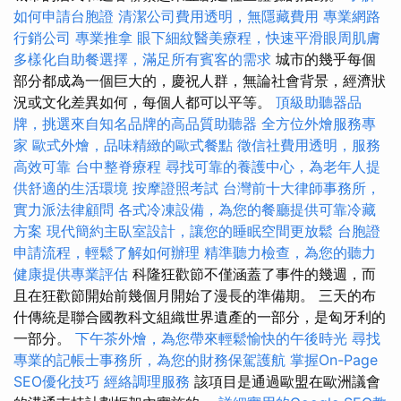
如何申請台胞證
清潔公司費用透明，無隱藏費用
專業網路
行銷公司
專業推拿
眼下細紋醫美療程，快速平滑眼周肌膚
多樣化自助餐選擇，滿足所有賓客的需求
城市的幾乎每個
部分都成為一個巨大的，慶祝人群，無論社會背景，經濟狀
況或文化差異如何，每個人都可以平等。
頂級助聽器品
牌，挑選來自知名品牌的高品質助聽器
全方位外燴服務專
家
歐式外燴，品味精緻的歐式餐點
徵信社費用透明，服務
高效可靠
台中整脊療程
尋找可靠的養護中心，為老年人提
供舒適的生活環境
按摩證照考試
台灣前十大律師事務所，
實力派法律顧問
各式冷凍設備，為您的餐廳提供可靠冷藏
方案
現代簡約主臥室設計，讓您的睡眠空間更放鬆
台胞證
申請流程，輕鬆了解如何辦理
精準聽力檢查，為您的聽力
健康提供專業評估
科隆狂歡節不僅涵蓋了事件的幾週，而
且在狂歡節開始前幾個月開始了漫長的準備期。 三天的布
什傳統是聯合國教科文組織世界遺產的一部分，是匈牙利的
一部分。
下午茶外燴，為您帶來輕鬆愉快的午後時光
尋找
專業的記帳士事務所，為您的財務保駕護航
掌握On-Page
SEO優化技巧
經絡調理服務
該項目是通過歐盟在歐洲議會