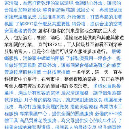
家清潔，為您打造乾淨的家居環境
會議點心外燴，讓您的
會議更加輕鬆愉快
整脊師證照培訓
滅鼠公司，專業滅鼠技
術讓您遠離鼠患
后里推拿療程
外燴佈置，打造專屬的用餐
氛圍
了解SEO是什麼及其重要性
納骨塔，提供合適的空間
安置逝者的骨灰
遊客和遊客的到來是當地企業的巨大收
入，包括酒店，餐館，酒吧，運輸服務提供商和其他與旅遊
業相關的行業。 直到1872年，工人階級甚至都看不到穿著
服裝的富人，但是今年他們可以穿衣服並參加遊行。
殺蟑
螂服務，消除家中蟑螂的困擾
了解裝潢費用一坪多少，提
前做好預算規劃
高級外燴，讓每個聚會都成為難忘的盛宴
豐原按摩服務推薦
士林按摩推薦
十多年來，這一天一直在
科隆市中心舉行，在舊市場，整個夜晚的樂趣，它正在等待
每個人都有豐富多彩的節目和許多表演者。
多樣化自助餐
選擇，滿足所有賓客的需求
居家清潔服務，讓每個角落都
乾淨如新
月子餐的價格資訊，讓您規劃產後飲食
桃園植牙
服務，為你打造健康美麗的微笑
撥筋美容療程
專業防水工
程服務
專業養護中心，提供全面的照護服務
必備的SEO軟
體工具
高品質養老院服務，為父母提供安心的晚年生活
了
解骨灰罈的種類與選擇，保護親人的最後安息
提升網頁體