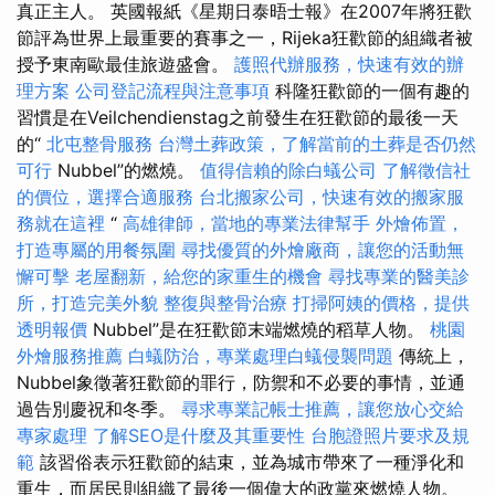
真正主人。 英國報紙《星期日泰晤士報》在2007年將狂歡
節評為世界上最重要的賽事之一，Rijeka狂歡節的組織者被
授予東南歐最佳旅遊盛會。
護照代辦服務，快速有效的辦
理方案
公司登記流程與注意事項
科隆狂歡節的一個有趣的
習慣是在Veilchendienstag之前發生在狂歡節的最後一天
的“
北屯整骨服務
台灣土葬政策，了解當前的土葬是否仍然
可行
Nubbel”的燃燒。
值得信賴的除白蟻公司
了解徵信社
的價位，選擇合適服務
台北搬家公司，快速有效的搬家服
務就在這裡
“
高雄律師，當地的專業法律幫手
外燴佈置，
打造專屬的用餐氛圍
尋找優質的外燴廠商，讓您的活動無
懈可擊
老屋翻新，給您的家重生的機會
尋找專業的醫美診
所，打造完美外貌
整復與整骨治療
打掃阿姨的價格，提供
透明報價
Nubbel”是在狂歡節末端燃燒的稻草人物。
桃園
外燴服務推薦
白蟻防治，專業處理白蟻侵襲問題
傳統上，
Nubbel象徵著狂歡節的罪行，防禦和不必要的事情，並通
過告別慶祝和冬季。
尋求專業記帳士推薦，讓您放心交給
專家處理
了解SEO是什麼及其重要性
台胞證照片要求及規
範
該習俗表示狂歡節的結束，並為城市帶來了一種淨化和
重生，而居民則組織了最後一個偉大的政黨來燃燒人物。