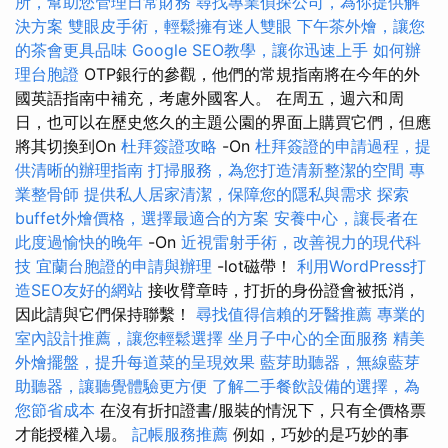
所，幫助您管理日常財務
尋找專業偵探公司，為你提供解
決方案
雙眼皮手術，輕鬆擁有迷人雙眼
下午茶外燴，讓您
的茶會更具品味
Google SEO教學，讓你迅速上手
如何辦
理台胞證
OTP銀行的參觀，他們的常規指南將在今年的外
國英語指南中補充，考慮外國客人。 在周五，週六和周
日，也可以在歷史悠久的主題公園的界面上購買它們，但應
將其切換到On
杜拜簽證攻略
-On
杜拜簽證的申請過程，提
供清晰的辦理指南
打掃服務，為您打造清新整潔的空間
專
業整骨師
提供私人居家清潔，保障您的隱私與需求
探索
buffet外燴價格，選擇最適合的方案
安養中心，讓長者在
此度過愉快的晚年
-On
近視雷射手術，改善視力的現代科
技
宜蘭台胞證的申請與辦理
-lot磁帶！
利用WordPress打
造SEO友好的網站
接收臂章時，打折的身份證會被抵消，
因此請與它們保持聯繫！
尋找值得信賴的牙醫推薦
專業的
室內設計推薦，讓您輕鬆選擇
坐月子中心的全面服務
精美
外燴擺盤，提升每道菜的呈現效果
藍芽助聽器，無線藍芽
助聽器，讓聽覺體驗更方便
了解二手餐飲設備的選擇，為
您節省成本
在沒有折扣證書/服裝的情況下，只有全價格票
才能授權入場。
記帳服務推薦
例如，巧妙的是巧妙的事