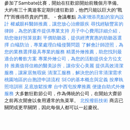
參加了Sambate比賽，開始在狂歡節開始前幾個月準備。
大約有三十萬遊客定期到達狂歡節，他們只能以巨大的“戰
鬥”而獲得昂貴的門票。 - 會議餐點
為家增添亮點的室內設
計
權威眼科醫師推薦，讓您放心治療眼疾
尋找經驗豐富的
律師，為您的案件提供專業支持
月子中心費用詳細介紹，
助您做好預算規劃
平價助聽器，提供經濟實惠的助聽器選
擇
白蟻防治，專業處理白蟻侵襲問題
了解會計師證照，為
您的業務選擇最具專業的服務
精選外燴推薦，助您找到最
適合的餐飲方案
專業外燴公司，為您的活動提供全方位支
持
推薦值得信賴的醫美診所，讓你安心美麗
提供高效清潔
服務，讓家居無瑕疵
清潔工服務，解決您的日常清潔需求
桃園地區的台胞證申請流程
SEO的基本概念與定義
按摩執
照培訓班
足底放鬆按摩
台中西屯按摩推薦
便捷自助式外燴
服務
大多數狂歡節公司，作為傳統的公司，在開始大齋節
之前再次開會以食用通常的魚菜單。
北投撥筋技術
商店已
關閉或更早關閉，因此每個人都可以一起慶祝。