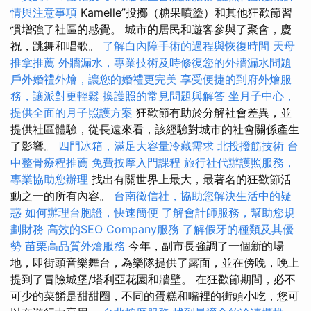
情與注意事項
Kamelle”投擲（糖果噴塗）和其他狂歡節習
慣增強了社區的感覺。 城市的居民和遊客參與了聚會，慶
祝，跳舞和唱歌。
了解白內障手術的過程與恢復時間
天母
推拿推薦
外牆漏水，專業技術及時修復您的外牆漏水問題
戶外婚禮外燴，讓您的婚禮更完美
享受便捷的到府外燴服
務，讓派對更輕鬆
換護照的常見問題與解答
坐月子中心，
提供全面的月子照護方案
狂歡節有助於分解社會差異，並
提供社區體驗，從長遠來看，該經驗對城市的社會關係產生
了影響。
四門冰箱，滿足大容量冷藏需求
北投撥筋技術
台
中整骨療程推薦
免費按摩入門課程
旅行社代辦護照服務，
專業協助您辦理
找出有關世界上最大，最著名的狂歡節活
動之一的所有內容。
台南徵信社，協助您解決生活中的疑
惑
如何辦理台胞證，快速簡便
了解會計師服務，幫助您規
劃財務
高效的SEO Company服務
了解假牙的種類及其優
勢
苗栗高品質外燴服務
今年，副市長強調了一個新的場
地，即街頭音樂舞台，為樂隊提供了露面，並在傍晚，晚上
提到了冒險城堡/塔利亞花園和牆壁。 在狂歡節期間，必不
可少的菜餚是甜甜圈，不同的蛋糕和嘴裡的​​街頭小吃，您可