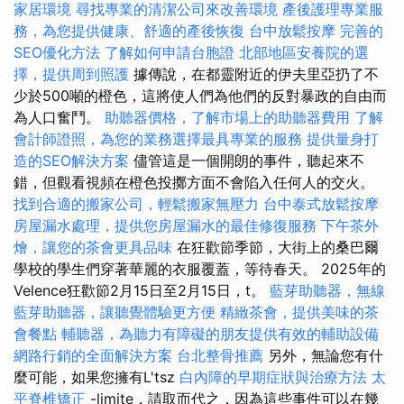
家居環境
尋找專業的清潔公司來改善環境
產後護理專業服
務，為您提供健康、舒適的產後恢復
台中放鬆按摩
完善的
SEO優化方法
了解如何申請台胞證
北部地區安養院的選
擇，提供周到照護
據傳說，在都靈附近的伊夫里亞扔了不
少於500噸的橙色，這將使人們為他們的反對暴政的自由而
為人口奮鬥。
助聽器價格，了解市場上的助聽器費用
了解
會計師證照，為您的業務選擇最具專業的服務
提供量身打
造的SEO解決方案
儘管這是一個開朗的事件，聽起來不
錯，但觀看視頻在橙色投擲方面不會陷入任何人的交火。
找到合適的搬家公司，輕鬆搬家無壓力
台中泰式放鬆按摩
房屋漏水處理，提供您房屋漏水的最佳修復服務
下午茶外
燴，讓您的茶會更具品味
在狂歡節季節，大街上的桑巴爾
學校的學生們穿著華麗的衣服覆蓋，等待春天。 2025年的
Velence狂歡節2月15日至2月15日，t。
藍芽助聽器，無線
藍芽助聽器，讓聽覺體驗更方便
精緻茶會，提供美味的茶
會餐點
輔聽器，為聽力有障礙的朋友提供有效的輔助設備
網路行銷的全面解決方案
台北整骨推薦
另外，無論您有什
麼可能，如果您擁有L'tsz
白內障的早期症狀與治療方法
太
平脊椎矯正
-limite，請取而代之，因為這些事件可以在幾