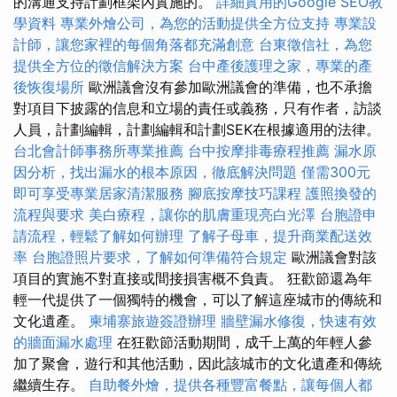
的溝通支持計劃框架內實施的。
詳細實用的Google SEO教
學資料
專業外燴公司，為您的活動提供全方位支持
專業設
計師，讓您家裡的每個角落都充滿創意
台東徵信社，為您
提供全方位的徵信解決方案
台中產後護理之家，專業的產
後恢復場所
歐洲議會沒有參加歐洲議會的準備，也不承擔
對項目下披露的信息和立場的責任或義務，只有作者，訪談
人員，計劃編輯，計劃編輯和計劃SEK在根據適用的法律。
台北會計師事務所專業推薦
台中按摩排毒療程推薦
漏水原
因分析，找出漏水的根本原因，徹底解決問題
僅需300元
即可享受專業居家清潔服務
腳底按摩技巧課程
護照換發的
流程與要求
美白療程，讓你的肌膚重現亮白光澤
台胞證申
請流程，輕鬆了解如何辦理
了解子母車，提升商業配送效
率
台胞證照片要求，了解如何準備符合規定
歐洲議會對該
項目的實施不對直接或間接損害概不負責。 狂歡節還為年
輕一代提供了一個獨特的機會，可以了解這座城市的傳統和
文化遺產。
柬埔寨旅遊簽證辦理
牆壁漏水修復，快速有效
的牆面漏水處理
在狂歡節活動期間，成千上萬的年輕人參
加了聚會，遊行和其他活動，因此該城市的文化遺產和傳統
繼續生存。
自助餐外燴，提供各種豐富餐點，讓每個人都