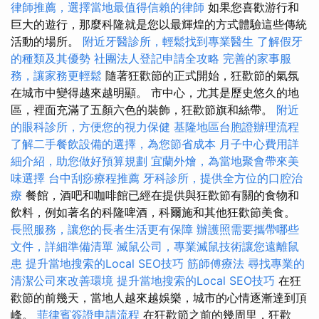
律師推薦，選擇當地最值得信賴的律師
如果您喜歡游行和
巨大的遊行，那麼科隆就是您以最輝煌的方式體驗這些傳統
活動的場所。
附近牙醫診所，輕鬆找到專業醫生
了解假牙
的種類及其優勢
社團法人登記申請全攻略
完善的家事服
務，讓家務更輕鬆
隨著狂歡節的正式開始，狂​​歡節的氣氛
在城市中變得越來越明顯。 市中心，尤其是歷史悠久的地
區，裡面充滿了五顏六色的裝飾，狂歡節旗和絲帶。
附近
的眼科診所，方便您的視力保健
基隆地區台胞證辦理流程
了解二手餐飲設備的選擇，為您節省成本
月子中心費用詳
細介紹，助您做好預算規劃
宜蘭外燴，為當地聚會帶來美
味選擇
台中刮痧療程推薦
牙科診所，提供全方位的口腔治
療
餐館，酒吧和咖啡館已經在提供與狂歡節有關的食物和
飲料，例如著名的科隆啤酒，科爾施和其他狂歡節美食。
長照服務，讓您的長者生活更有保障
辦護照需要攜帶哪些
文件，詳細準備清單
滅鼠公司，專業滅鼠技術讓您遠離鼠
患
提升當地搜索的Local SEO技巧
筋師傅療法
尋找專業的
清潔公司來改善環境
提升當地搜索的Local SEO技巧
在狂
歡節的前幾天，當地人越來越娛樂，城市的心情逐漸達到頂
峰。
菲律賓簽證申請流程
在狂歡節之前的幾周里，狂歡