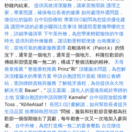
秒鐘內結束。
提供高效清潔服務，讓家居無瑕疵
護理之
家，專業照護，確保每位長者的健康
如何處理外遇問題，
徵信社的協助
台中刮痧療程
專業SEO顧問為您提供優化建
議
護照申請的必要步驟與注意事項
辦護照需要攜帶哪些文
件，詳細準備清單
下午茶外燴，為您帶來輕鬆愉快的午後
時光
提供到府外燴服務，讓活動更輕鬆便捷
台南搬家公
司，當地可靠的搬家服務選擇
在帕洛特·K（Palot.k）的情
況下，通常是一個地方，通常是一個地方。 科隆狂歡節的
傳統和習慣是獨一無二的，構成了整個活動的精神。
天母
推拿推薦
“
整復療程推薦
Prinz”和“
頂樓漏水問題，為您解
決頂樓漏水的專業方案
申請台胞證照片規範
律師公會網
站，查詢律師資格與服務
了解植牙過程，為你提供永久性
解決方案
Bauer”，“
設立墓園，讓先人的靈魂長眠於寧靜的
土地
宜蘭台胞證的申請與辦理
Kamelle”
台中頭部放鬆按摩
Toss，“KölleAlaaf！
長照2.0計畫解讀，如何幫助長者提升
生活品質
按摩師執照培訓
”問候，服裝和狂歡節音樂都為狂
歡節一個假期做出了貢獻，每年都會一次又一次地加入參與
者。
台中外燴，為您打造獨一無二的宴會餐點
台北徵信