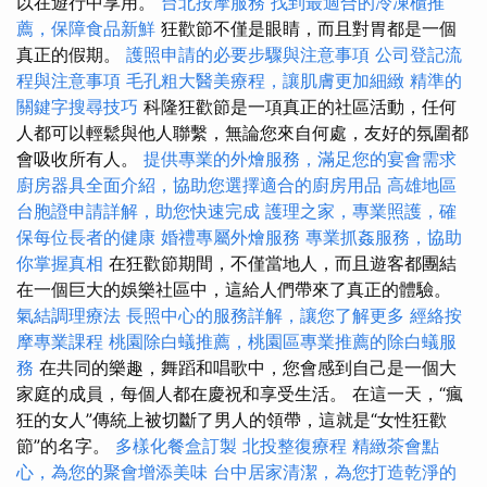
以在遊行中享用。
台北按摩服務
找到最適合的冷凍櫃推
薦，保障食品新鮮
狂歡節不僅是眼睛，而且對胃都是一個
真正的假期。
護照申請的必要步驟與注意事項
公司登記流
程與注意事項
毛孔粗大醫美療程，讓肌膚更加細緻
精準的
關鍵字搜尋技巧
科隆狂歡節是一項真正的社區活動，任何
人都可以輕鬆與他人聯繫，無論您來自何處，友好的氛圍都
會吸收所有人。
提供專業的外燴服務，滿足您的宴會需求
廚房器具全面介紹，協助您選擇適合的廚房用品
高雄地區
台胞證申請詳解，助您快速完成
護理之家，專業照護，確
保每位長者的健康
婚禮專屬外燴服務
專業抓姦服務，協助
你掌握真相
在狂歡節期間，不僅當地人，而且遊客都團結
在一個巨大的娛樂社區中，這給人們帶來了真正的體驗。
氣結調理療法
長照中心的服務詳解，讓您了解更多
經絡按
摩專業課程
桃園除白蟻推薦，桃園區專業推薦的除白蟻服
務
在共同的樂趣，舞蹈和唱歌中，您會感到自己是一個大
家庭的成員，每個人都在慶祝和享受生活。 在這一天，“瘋
狂的女人”傳統上被切斷了男人的領帶，這就是“女性狂歡
節”的名字。
多樣化餐盒訂製
北投整復療程
精緻茶會點
心，為您的聚會增添美味
台中居家清潔，為您打造乾淨的