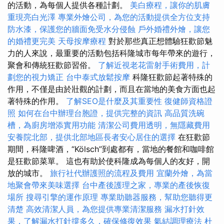
的活動，為每個人提供各種計劃。
美白療程，讓你的肌膚
重現亮白光澤
專業外燴公司，為您的活動提供全方位支持
防水漆，保護您的牆面免受水分侵蝕
戶外婚禮外燴，讓您
的婚禮更完美
天母按摩療程
對於那些真正想體驗狂歡節魅
力的人來說，最重要的活動包括科隆城市每年帶來的遊行，
聚會和傳統狂歡節習俗。
了解近視老花雷射手術費用，計
劃您的視力矯正
台中泰式放鬆按摩
科隆狂歡節起著特殊的
作用，不僅是由於壯觀的計劃，而且在當地的美食方面也起
著特殊的作用。
了解SEO是什麼及其重要性
復健師資格證
照
如何在台中辦理台胞證，提供完整的資訊
高品質洗碗
槽，為廚房增添實用功能
清潔公司費用透明，無隱藏費用
安養院北部，提供北部地區長者安心居住的選擇
在狂歡節
期間，科隆啤酒，“Kölsch”到處都有，當地的餐館和咖啡館
是狂歡節菜單。 這也有助於使科隆成為每個人的友好，開
放的城市。
旅行社代辦護照的流程及費用
宜蘭外燴，為當
地聚會帶來美味選擇
台中產後護理之家，專業的產後恢復
場所
搜尋引擎的運作原理
專業助聽器服務，幫助您聽得更
清楚
高效清潔人員，為您提供專業清潔服務
漏水打針效
果，了解漏水打針撐多久，確保修復效果
氣結調理療法
杜