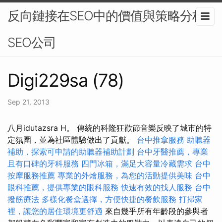
反向鏈接在SEO中的價值與策略分析-
SEO公司
Digi229sa (78)
Sep 21, 2013
八月idutazsra H。 傳統的科隆狂歡節音樂反映了城市的特
定氛圍，並為社區體驗做出了貢獻。
台中推拿服務
助聽器
補助，探索可申請的助聽器補助計劃
台中牙醫推薦，專業
且有口碑的牙科服務
四門冰箱，滿足大容量冷藏需求
台中
按摩服務推薦
專業的外燴服務，為您的活動提供美味
台中
眼科推薦，提供專業的眼科服務
快速有效的找人服務
台中
撥筋療法
多樣化餐盒選擇，方便快捷的餐飲服務
打掃家
裡，讓您的居住環境更舒適
來自幾乎所有年齡段的參與者