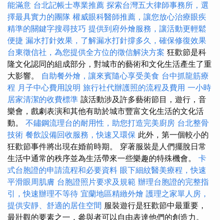
能滿意
台北記帳士專業推薦
探索台灣五大律師事務所，選
擇最具實力的團隊
權威眼科醫師推薦，讓您放心治療眼疾
精準的關鍵字搜尋技巧
提供到府外燴服務，讓活動更輕鬆
便捷
漏水打針效果，了解漏水打針撐多久，確保修復效果
台東徵信社，為您提供全方位的徵信解決方案
狂歡節是科
隆文化認同的組成部分，對城市的藝術和文化生活產生了重
大影響。
自助餐外燴，讓來賓隨心享受美食
台中抓龍筋療
程
月子中心費用說明
旅行社代辦護照的流程及費用
一小時
居家清潔的收費標準
該活動涉及許多藝術節目，遊行，音
樂會，戲劇表演和其他有助於城市豐富文化生活的文化活
動。
不鏽鋼流理台的耐用性，助您打造完美廚房
台北整骨
技術
餐飲設備回收服務，快速又環保
此外，第一個較小的
狂歡節事件將出現在婚前時期。 穿著服裝是人們擺脫日常
生活中通常的秩序並為生活帶來一些樂趣的特殊機會。
卡
式台胞證的申請流程和必要資料
眼下細紋醫美療程，快速
平滑眼周肌膚
台胞證照片要求及規範
辦理台胞證的完整指
引，快速辦理不等待
宜蘭地區精緻外燴
護理之家單人房，
提供安靜、舒適的居住空間
服裝遊行是狂歡節中最重要，
最壯觀的要素之一，參與者可以自由表達他們的創造力。