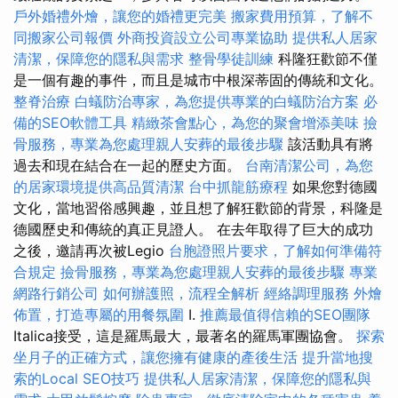
戶外婚禮外燴，讓您的婚禮更完美
搬家費用預算，了解不
同搬家公司報價
外商投資設立公司專業協助
提供私人居家
清潔，保障您的隱私與需求
整骨學徒訓練
科隆狂歡節不僅
是一個有趣的事件，而且是城市中根深蒂固的傳統和文化。
整脊治療
白蟻防治專家，為您提供專業的白蟻防治方案
必
備的SEO軟體工具
精緻茶會點心，為您的聚會增添美味
撿
骨服務，專業為您處理親人安葬的最後步驟
該活動具有將
過去和現在結合在一起的歷史方面。
台南清潔公司，為您
的居家環境提供高品質清潔
台中抓龍筋療程
如果您對德國
文化，當地習俗感興趣，並且想了解狂歡節的背景，科隆是
德國歷史和傳統的真正見證人。 在去年取得了巨大的成功
之後，邀請再次被Legio
台胞證照片要求，了解如何準備符
合規定
撿骨服務，專業為您處理親人安葬的最後步驟
專業
網路行銷公司
如何辦護照，流程全解析
經絡調理服務
外燴
佈置，打造專屬的用餐氛圍
I.
推薦最值得信賴的SEO團隊
Italica接受，這是羅馬最大，最著名的羅馬軍團協會。
探索
坐月子的正確方式，讓您擁有健康的產後生活
提升當地搜
索的Local SEO技巧
提供私人居家清潔，保障您的隱私與