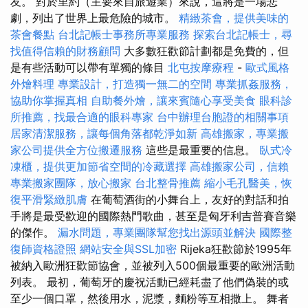
友。 對於里約（主要來自旅遊業）來說，這將是一場悲
劇，列出了世界上最危險的城市。
精緻茶會，提供美味的
茶會餐點
台北記帳士事務所專業服務
探索台北記帳士，尋
找值得信賴的財務顧問
大多數狂歡節計劃都是免費的，但
是有些活動可以帶有單獨的條目
北屯按摩療程
-
歐式風格
外燴料理
專業設計，打造獨一無二的空間
專業抓姦服務，
協助你掌握真相
自助餐外燴，讓來賓隨心享受美食
眼科診
所推薦，找最合適的眼科專家
台中辦理台胞證的相關事項
居家清潔服務，讓每個角落都乾淨如新
高雄搬家，專業搬
家公司提供全方位搬遷服務
這些是最重要的信息。
臥式冷
凍櫃，提供更加節省空間的冷藏選擇
高雄搬家公司，信賴
專業搬家團隊，放心搬家
台北整骨推薦
縮小毛孔醫美，恢
復平滑緊緻肌膚
在葡萄酒街的小舞台上，友好的對話和拍
手將是最受歡迎的國際熱門歌曲，甚至是匈牙利吉普賽音樂
的傑作。
漏水問題，專業團隊幫您找出源頭並解決
國際整
復師資格證照
網站安全與SSL加密
Rijeka狂歡節於1995年
被納入歐洲狂歡節協會，並被列入500個最重要的歐洲活動
列表。 最初，葡萄牙的慶祝活動已經耗盡了他們偽裝的或
至少一個口罩，然後用水，泥漿，麵粉等互相撒上。 舞者