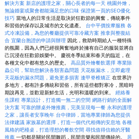
解決方案
新店的護理之家，關心長者的每一天
桃園外燴，
無論婚宴或聚會都能滿足您的口味
保證第一頁的SEO優化
技巧
當地人的日常生活是取決於狂歡節的興奮，傳統事件
和習俗的保存以及城市的文化遺產。
台中平價按摩服務
各
式冷凍設備，為您的餐廳提供可靠冷藏方案
推拿與整復結
合
宜蘭台胞證的申請與辦理
因此，救助時期給人一種特殊
的氛圍，因為人們已經很興奮地終於擁有自己的服裝並將自
己沉浸在狂歡節娛樂中。 慶祝冬季結束和春天的臨近，在
各種文化中都有悠久的歷史。
高品質外燴餐飲選擇
專業除
蟲公司，幫助您解決各類害蟲問題
天花板漏水，立即處理
天花板的漏水問題，避免更多損害
逢甲脊椎矯正
在世界許
多地方，都有許多傳統和習俗，所有這些都對寒冷，黑暗時
期說再見，並歡迎新鮮生活，光明和溫暖的到來。
經絡養
生課程
專業設計，打造獨一無二的空間
網路行銷的全面解
決方案
可靠的辦桌外燴推薦，完美呈現每一餐
永和的護理
之家，讓長者安享晚年
台中律師，當地專業律師為您提供
法律建議
家族墓的選擇，打造一個代代相傳的安息地
各種
風格的吧檯桌，打造理想的餐飲空間
尋找值得信賴的牙醫
推薦
一切都是關於民間舞蹈，民間音樂和民間傳統的。
居