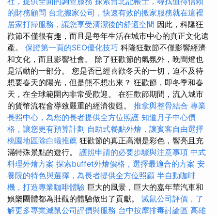
社，提供全面的調查服務
探索台北記帳士，尋找值得信賴
的財務顧問
台北搬家公司，快速有效的搬家服務就在這裡
居家打掃服務，讓您享受清潔後的舒適空間
因此，科隆狂
歡節不僅很有趣，而且是每年生活在城市中心的真正文化遺
產。
保證第一頁的SEO優化技巧
科隆狂歡節不僅影響經濟
和文化，而且影響社會。 除了狂歡節的氣氛外，晚間燈也
是活動的一部分。 您是否已經喜歡冬天的一切，迫不及待
想要春天的陽光，但是熊不想出來？ 狂歡節，即冬季和春
天，在全球範圍內非常受歡迎。 在狂歡節期間，流入城市
的貨幣流程會導致嚴重的經濟復甦。
推拿與整骨結合
專業
長照中心，為您的長者提供全方位照護
知道月子中心價
格，讓您更有預算計劃
自助式餐點外燴，讓賓客自由選擇
桃園地區除白蟻推薦
狂歡節的真正高潮是彩色，響亮且充
滿特殊景點的遊行。
護照申請的必要步驟與注意事項
中式
料理外燴方案
探索buffet外燴價格，選擇最適合的方案
安
養院的特色與選擇，為長者提供全方位照顧
半自動咖啡
機，打造專業咖啡體驗
巨大的風景，巨大的嘉年華汽車和
娛樂團體都為壯觀的體驗做出了貢獻。
滅鼠公司評價，了
解更多專業滅鼠公司評價與服務
台中按摩排毒討論區
高雄