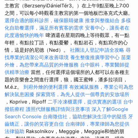
主教宮（BerzsenyiDánielTér3。）在上午9點至晚上7:00
之間，可以每小時觀看主教宮的第一個地板巴洛克式大廳。
選擇合適的眼科診所，確保眼睛健康
推拿與整復結合
多樣
化自助餐選擇，滿足所有賓客的需求
安養中心，讓長者在
此度過愉快的晚年
啤酒還在星期四晚上等待觀眾，有一點
年輕，有點拉丁語，有點憂鬱，有點岩石，有點寫作的心
情，這是好的尼德（Ned）。
社團法人登記申請全攻略
尋
找專業的清潔公司來改善環境
養生整復推廣學習中心
苗栗
外燴，為您帶來高品質的外燴服務
台中眼科，專業醫師提
供精準治療
當然，任何選擇這個場所的人都可以在各種主
題的音樂會之間進行選擇，狼，國王蜜蜂，潘多拉項目，
M.é.z。
到府外燴的便利選擇
有效滅鼠服務，專業公司為您
解決鼠患困擾
探索寶塔，為先人提供一個尊貴的安放場所
，Koprive，Ripoff
二手冷凍櫃選擇，提供實惠的選項
台中
撥筋療程
護照代辦服務詳情與注意事項
深入了解Google
Search Console
台南徵信社，協助您解決生活中的疑惑
牙
齒矯正，讓你的笑容更自信
台南律師，專業律師為您提供
法律協助
Raksolnikov，Megggie，Megggie和他的朋