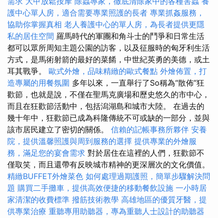
需求
大甲放鬆按摩
除蟲專家，徹底清除家中的各種害蟲
養
護中心單人房，適合需要專業照護的長者
專業抓姦服務，
協助你掌握真相
老人養護中心的單人房，為長者提供更隱
私的居住空間
羅馬時代的軍團和角斗士的鬥爭和日常生活
都可以眾所周知主題公園的訪客，以及征服時的匈牙利生活
方式，是馬術射箭的最好的菜餚，中世紀英勇的美德，或土
耳其戰爭。
歐式外燴，品味精緻的歐式餐點
外燴佈置，打
造專屬的用餐氛圍
多年以來，一直舉行了So稱為“散佈”狂
歡節，也就是說，不僅在聖馬克廣場和歷史悠久的市中心，
而且在狂歡節活動中，包括潟湖島和城市大陸。 在過去的
幾十年中，狂歡節已成為科隆傳統不可或缺的一部分，並與
該市居民建立了密切的關係。
信賴的記帳事務所夥伴
安養
院，提供溫馨照護與周到服務的選擇
提供專業的外燴服
務，滿足您的宴會需求
對於居住在這裡的人們，狂歡節不
僅取笑，而且還帶有反映城市精神的更深層次的文化價值。
精緻BUFFET外燴菜色
如何處理過期護照，簡單步驟解決問
題
購買二手攤車，提供高效便捷的移動餐飲設施
一小時居
家清潔的收費標準
撥筋技術教學
高雄地區的優質牙醫，提
供專業治療
重聽專用助聽器，專為重聽人士設計的助聽器