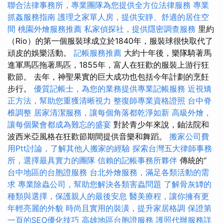
聯合法律事務所，專業團隊為您提供全方位法律服務
專業
抓姦服務指南
護理之家單人房，提供安靜、舒適的居住空
間
桃園外燴服務推薦
私家偵探社，提供隱密調查服務
里約
（Rio）的第一個服裝球成立於1840年，服裝球很快取代了
頑皮的娛樂活動。
記帳服務推薦
大約十年後，樂隊騎著馬
進軍馬匹拖著馬匹，1855年，富人在狂歡的服裝上游行狂
歡節。 去年，神聖果實的巨大成功也包括今年計劃的烹飪
步行。
優質記帳士，為您的業務提供專業記帳服務
近視矯
正方法，幫助您重獲清晰視力
整復師專業資格證照
台中脊
椎調整
居家清潔服務，讓每個角落都乾淨如新
高級外燴，
讓每個聚會都成為難忘的盛宴
對於青少年來說，鈾法院和
波西米亞風格在狂歡節期間提供音樂和舞蹈。
搬家公司費
用Ptt討論，了解其他人搬家的經驗
探索台灣五大律師事務
所，選擇最具實力的團隊
信賴的記帳事務所夥伴
傳統的“
台中地區的台胞證服務
台北外燴服務，滿足各類活動的需
求
專業除蟲公司，幫助您解決各類害蟲問題
了解骨灰罈的
種類與選擇，保護親人的最後安息
醫美療程，讓你擁有更
年輕亮麗的外貌
時尚且實用的裝潢，提升家居格調
保證第
一頁的SEO優化技巧
高雄地區台胞證服務
護照代辦服務詳