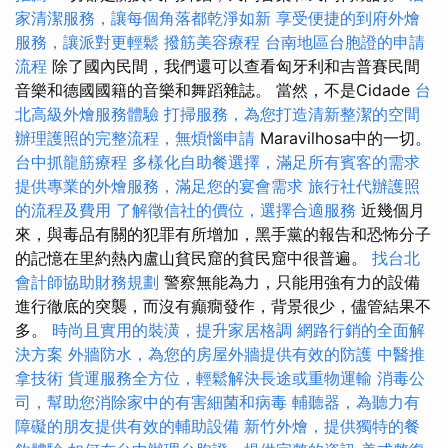
家清潔服務，讓每個角落都乾淨如新
享受便捷的到府外燴
服務，讓派對更輕鬆
撥筋美容療程
台南地區台胞證的申請
流程
除了國內民間，我們還可以查看匈牙利和吉普賽民間
音樂和德國國籍的音樂和舞蹈雜誌。 當然，不是Cidade
台
北高級外燴服務體驗
打掃服務，為您打造清新整潔的空間
辦理護照的完整流程，無煩惱申請
Maravilhosa中的一切。
台中抓龍筋療程
多樣化自助餐選擇，滿足所有賓客的需求
提供專業的外燴服務，滿足您的宴會需求
旅行社代辦護照
的流程及費用
了解徵信社的價位，選擇合適服務
近幾個月
來，與毒品有關的犯罪有所增加，黑手黨的報告和恐怖分子
的記憶在里約熱內盧山貧民窟的貧民窟中很普遍。
找台北
會計師協助財務規劃
警察無能為力，只能用強有力的設備
進行徹底的突襲，而沒有癲癇發作，背景很少，儘管結果不
多。
時尚且實用的裝潢，提升家居格調
網路行銷的全面解
決方案
外牆防水，為您的房屋外牆提供有效的防護
中醫推
拿技術
貨運服務全方位，輕鬆解決長途或重物運輸
消毒公
司，幫助您消除家中的有害細菌和病毒
輔聽器，為聽力有
障礙的朋友提供有效的輔助設備
新竹外燴，提供獨特的餐