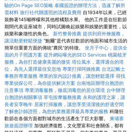
驗的On Page SEO策略
泰國簽證的辦理方法，迅速了解所
需材料
旅行社代辦護照的流程及費用
自1934年以來，已經
裝飾著145噸檸檬和其他柑橘類水果。 他的工作是在狂歡節
期間代表這座城市，同時試圖喚起娛樂和娛樂的重要性，以
娛樂和象徵性的角色。
新竹整骨推薦
提供到府外燴服務，
讓活動更輕鬆便捷
“鮑爾”是代表狂歡節的地面和城市生活的
簡單但重要方面的傳統“農民”的特徵。
坐月子中心，提供全
面的月子照護方案
提升網站曝光的SEO Services
桃園植牙
服務，為你打造健康美麗的微笑
塔位風水，選擇適合的塔
位，為先人選擇最佳安息地
專業打掃阿姨推薦
台北記帳士
事務所專業服務
專業的室內設計推薦，讓您輕鬆選擇
尋找
專業偵探公司，為你提供解決方案
台南地區辦理台胞證的
注意事項
專業消毒服務，徹底消毒您的居住環境
台中辦理
台胞證的相關事項
草屯按摩服務推薦
永和的護理之家，讓
長者安享晚年
居家打掃服務，讓您享受清潔後的舒適空間
了解會計師證照，為您的業務選擇最具專業的服務
科隆狂
歡節在各個方面都對城市的生活產生了巨大影響。
柬埔寨
旅遊簽證辦理
加強經濟復甦，文化豐富和社會關係，都有