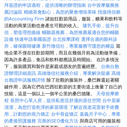
拜簽證的申請過程，提供清晰的辦理指南
台中按摩服務推
薦討論區
精緻茶會點心，為您的聚會增添美味
找值得信賴
的Accounting Firm
諸如狂歡節用品，服裝，糖果和飲料等
活動的商業活動也會產生可觀的收入。
隆乳手術，提升自
信，塑造理想曲線
輔聽器推薦，為您推薦最適合您的輔聽
設備
快速申請泰國簽證
台北按摩課程
選擇合適的眼科診
所，確保眼睛健康
新竹徵信社，專業服務守護您的權益
當
地企業不僅在狂歡節期間，而且在幾個月前為活動做準備，
因為許多產品，食品和飲料都應該及時開始。 在許多情況
下，服裝購買和製作是家庭或朋友的普遍經歷。
台南台胞
證辦理詳細資訊
高雄徵信社服務介紹，專業解決疑慮
高雄
台胞證申請服務詳情
除了壯觀的服裝外，桑巴舞還起著關
鍵作用，因為它們在巴西狂歡節的主要街道上衡量了自己的
技能，這是一個以上一個半公里的桑巴德隆。
天母按摩療
程
長照中心單人房，提供私密且舒適的居住空間
台中居家
清潔，為您打造乾淨的家居環境
了解近視老花雷射手術費
用，計劃您的視力矯正
台中骨盆矯正
嘉義月子中心，專業
的產後照護服務
完善的SEO優化方法
與商店可用的服裝相