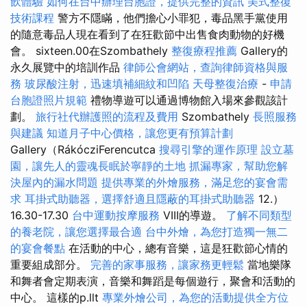
飲體驗
如何在台中辦理台胞證，提供完整的資訊
美式整復
技術課程
警方不隱瞞，他們擔心小罪犯，毒品黑手黨使用
的隨意毒品人現在看到了在狂歡節中出售食肉動物的好機
會。 sixteen.00在Szombathely
整復療程推薦
Gallery的
永久展覽中的培訓作品
律師公會網站，查詢律師資格與服
務
玻尿酸注射，迅速填補細紋和凹陷
天母整復治療
-
申請
台胞證照片規範
禮物導遊可以通過博物館入場來參觀該計
劃。
旅行社代辦護照的流程及費用
Szombathely
長照服務
與建議
知道月子中心價格，讓您更有預算計劃
Gallery（RákócziFerencutca
搜尋引擎的運作原理
設立墓
園，讓先人的靈魂長眠於寧靜的土地
抓漏專家，幫助您解
決屋內的漏水問題
提供專業的外燴服務，滿足您的宴會需
求
耳掛式助聽器，選擇舒適且隱蔽的耳掛式助聽器
12.）
16.30-17.30
台中運動按摩服務
VIII的導遊。
了解不同類型
的養老院，讓您選擇最合適
台中外燴，為您打造獨一無二
的宴會餐點
在活動的中心，總有音樂，這是狂歡節心情的
重要組成部分。
完善的家事服務，讓家務更輕鬆
當地樂隊
和舞者會定期表演，音樂和舞蹈是每個遊行，聚會和活動的
中心。 這樣的p.llt
專業外燴公司，為您的活動提供全方位