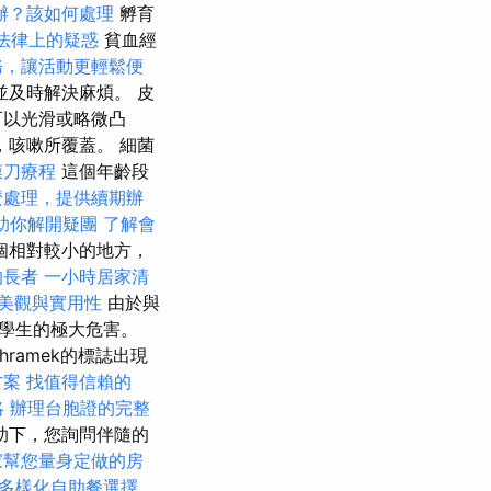
辦？該如何處理
孵育
法律上的疑惑
貧血經
務，讓活動更輕鬆便
及時解決麻煩。 皮
可以光滑或略微凸
，咳嗽所覆蓋。 細菌
膜刀療程
這個年齡段
麼處理，提供續期辦
助你解開疑團
了解會
個相對較小的地方，
的長者
一小時居家清
美觀與實用性
由於與
學生的極大危害。
ramek的標誌出現
方案
找值得信賴的
略
辦理台胞證的完整
助下，您詢問伴隨的
家幫您量身定做的房
多樣化自助餐選擇，