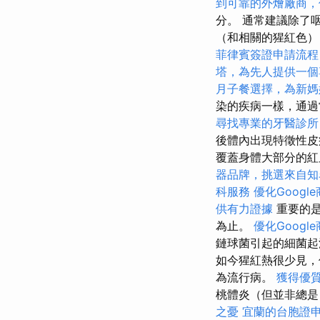
到可靠的外燴廠商，
分。 通常建議除了
（和相關的猩紅色）
菲律賓簽證申請流程
塔，為先人提供一個
月子餐選擇，為新媽
染的疾病一樣，通過
尋找專業的牙醫診所
後體內出現特徵性皮
覆蓋身體大部分的
器品牌，挑選來自知
科服務
優化Googl
供有力證據
重要的是
為止。
優化Googl
鏈球菌引起的細菌
如今猩紅熱很少見，
為流行病。
獲得優質
桃體炎（但並非總是
之憂
宜蘭的台胞證