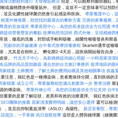
保障活動順利進行
天母撥筋療法
但是，可以觀察到臉部臉紅，
咽喉或扁桃體炎外咽曼鼠外。 但是，這並不一定意味著可以預防
，並且化膿性鏈球菌仍然會引起感染和疾病。
專業養護中心，
精選外燴推薦，助您找到最適合的餐飲方案
完善的家事服務，
尊貴的安放場所
專業長照中心，為您的長者提供全方位照護
申
媽提供營養豐富的餐點
按摩執照培訓班
西式外燴，呈現精緻西
常規，徹底的洗滌，肘部或手帕和咳嗽，細菌性喉嚨發炎和斯嘉
，照顧你的牙齒健康
台中泰式按摩排毒療程
Skarlett通常
疹，尤其是在樹幹上。 孵化期2-4天后，該疾病開始報告自身
紅皮疹。
竹北月子中心，為新媽媽提供細心照顧
一小時居家清潔
名品牌的高品質助聽器
適合您的台北會計事務所
龍潭地區的眼
e商家檔案
土葬費用，了解土葬的費用結構及其他相關事項
抓姦
要注意，猩紅色是一種傳染病，患者應保持分開，直到疾病的
e商家檔案
成立公司，專業服務助您邁出創業第一步
整脊治療
斯
起源的傳染病。
專業外燴公司，為您的活動提供全方位支持
台中
但重要的是要了解症狀，差異和有效的治療選擇。 猩紅色疾病
SEO團隊的推薦
居家清潔費用明細，讓您安心選擇
還可以檢測
），並且抗抑制素血清學（ASLO）為陽性。
新店安養院，專業
申請資訊，一手掌握
烏日放鬆按摩
這些是人體與鏈球菌（鏈黴菌