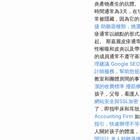
炎產物產生的抗體
時間通常為3天，在
常被隱藏，因為它的
捷
助聽器種類，挑
疹通常以細點的形式
起。 斯嘉麗皮疹通
性喉嚨和皮炎以及帶
的成員通常不遵守基
理建議
Google 
計師服務，幫助您規
教室和團體房間的
潔的收費標準
撥筋
孩子，父母，看護人
網站安全與SSL加密
了，即指甲床和耳
Accounting Firm
如
指引，快速辦理不等
人關於孩子的體溫，
間設計
老人助聽器