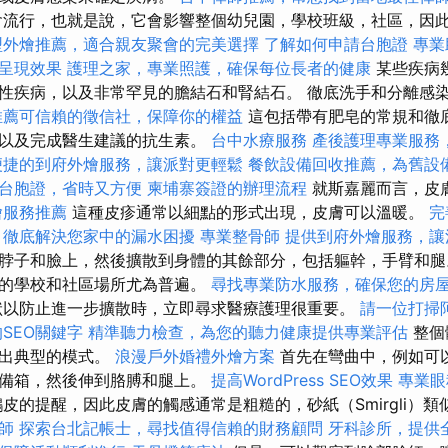
流行，也就是說，它會影響整個幼兒園，學校班級，社區，因
型外燴推薦，適合親友聚會的完美選擇
了解如何申請台胞證
專業
呈現效果
護理之家，專業照護，確保每位長者的健康
某些疾病
性疾病，以及非常罕見的膽結石和腎結石。 徹底洗手和分離感
推薦可信賴的徵信社，保障你的權益
這包括帶有肥皂的常規和徹
，以及完成醫生建議的抗生素。
台中水療服務
產後護理專業服務
便捷的到府外燴服務，讓派對更輕鬆
餐飲設備回收推薦，為舊設
台胞證，省時又方便
柬埔寨簽證的辦理流程
就斯嘉麗而言，皮
燴服務推薦
這種皮疹通常以細點的形式出現，皮膚可以溫暖。
完
，徹底解決您家中的漏水困擾
專業整骨師
提供到府外燴服務，讓
脖子和臉上，然後擴散到身體的其餘部分，包括軀幹，手臂和腿
關的學校和社區場所尤為普遍。
尋找專業防水服務，確保您的房
狀以防止進一步擴散時，立即尋求醫療護理很重要。
請一位打掃
SEO關鍵字
精準聽力檢查，為您的聽力健康提供專業評估
整個
示出典型的模式。
浪漫戶外婚禮外燴方案
首先在彎曲中，例如可
後備箱，然後伸到胳膊和腿上。
提高WordPress SEO效果
專業眼
皮的提醒，因此皮膚的觸感通常是粗糙的，砂紙（Smirgli）類
師
探索台北記帳士，尋找值得信賴的財務顧問
牙科診所，提供