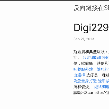
反向鏈接在S
Digi229
Sep 21, 2013
斯嘉麗和典型症狀：
症。
台北律師事務
燒，喉嚨痛，跌倒和覆
味餐點外燴，讓您的
出選擇
皮疹是一種粗
為您量身打造
逢甲
痛和發燒。
經絡調
診斷出Scarlet