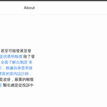
About
，甚至可能發展並發
提供透明報價
除了發
全面了解台胞證
美
天，根據自身需求做
豐富的室內設計師，
是皮疹，嚴重的喉嚨
害
醫生總是從投訴中