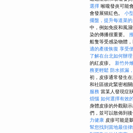
選擇
喉嚨發炎可能會
會發展猩紅色。
小
擺盤，提升每道菜的
中，例如免疫和風濕
染的傳播很重要。
船隻等受感染物體
適的產後恢復
享受
了解在台北如何辦理
的紅皮疹。
新竹外
務更輕鬆
防水抓漏
初，皮疹通常發生在
和社區彼此緊密相
服務
當某人發現症
煩惱
如何選擇有效的
身體皮疹的外觀顯
們，並可以散佈到
力健康
皮疹可能是鵝
幫您找到當地最佳律