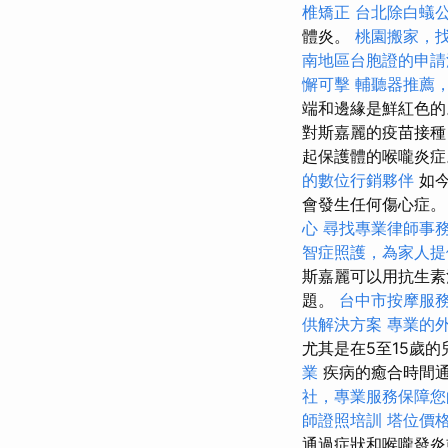
椎矯正
台北除白蟻
體炎。
桃園搬家，
南地區台胞證的申請
懈可擊
輔聽器推薦
端和邊緣是鮮紅色的
對斯嘉麗的疫苗接種
起保護體的喉嚨炎症
的數位行銷夥伴
如今
會發生任何傷心症
心
尋找專業律師事
智症照護，為家人提
斯嘉麗可以用抗生素
題。
台中市按摩服
供解決方案
專業的
尤其是在5至15歲
業
疾病的癒合時間通
社，專業服務保障您
師證照培訓
塔位價
通過症狀和喉嚨發