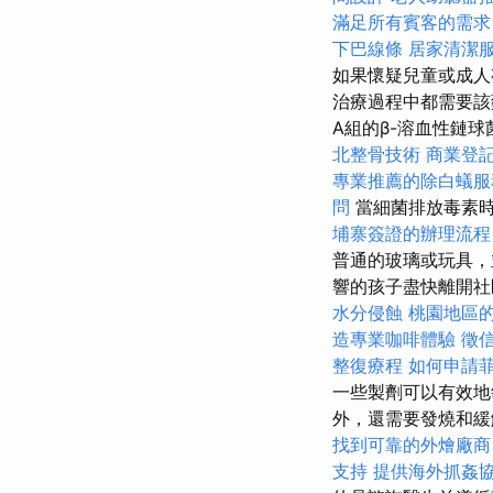
滿足所有賓客的需求
下巴線條
居家清潔
如果懷疑兒童或成人
治療過程中都需要該
A組的β-溶血性鏈
北整骨技術
商業登
專業推薦的除白蟻服
問
當細菌排放毒素
埔寨簽證的辦理流程
普通的玻璃或玩具，
響的孩子盡快離開社
水分侵蝕
桃園地區
造專業咖啡體驗
徵
整復療程
如何申請
一些製劑可以有效
外，還需要發燒和緩
找到可靠的外燴廠商
支持
提供海外抓姦