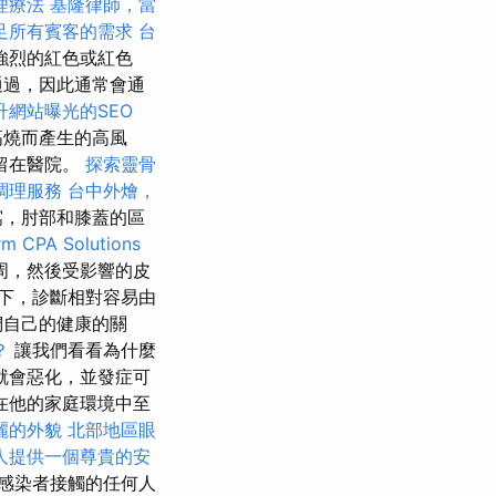
理療法
基隆律師，當
足所有賓客的需求
台
強烈的紅色或紅色
通過，因此通常會通
升網站曝光的SEO
高燒而產生的高風
留在醫院。
探索靈骨
調理服務
台中外燴，
窩，肘部和膝蓋的區
rm CPA Solutions
周，然後受影響的皮
下，診斷相對容易由
們自己的健康的關
？
讓我們看看為什麼
就會惡化，並發症可
在他的家庭環境中至
麗的外貌
北部地區眼
人提供一個尊貴的安
感染者接觸的任何人