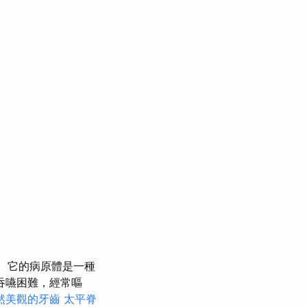
它的病原體是一種
吞嚥困難，經常嘔
然美觀的牙齒
太平脊