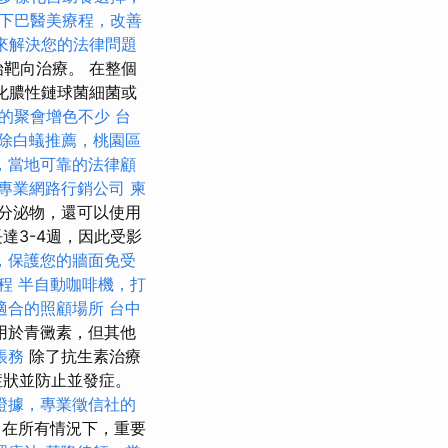
下巴醫美療程，改善
r 來解決您的法律問題
靶向治療。 在整個
化膿性鏈球菌細菌或
的聚會增色不少
台
除白蟻推薦，桃園區
，當地可靠的法律顧
專業網路行銷公司
柬
分泌物，還可以使用
達3-4週，因此受影
，保護您的牆面免受
程
半自動咖啡機，打
適合的照顧場所
台中
主要用於青黴素，但其他
帳務
除了抗生素治療
症狀並防止並發症。
證據，專業徵信社的
程
在所有情況下，重要