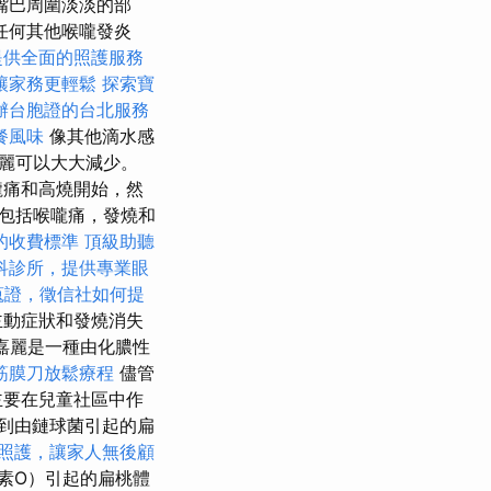
嘴巴周圍淡淡的部
任何其他喉嚨發炎
提供全面的照護服務
讓家務更輕鬆
探索寶
辦台胞證的台北服務
餐風味
像其他滴水感
麗可以大大減少。
從喉嚨痛和高燒開始，然
，包括喉嚨痛，發燒和
的收費標準
頂級助聽
科診所，提供專業眼
蒐證，徵信社如何提
主動症狀和發燒消失
嘉麗是一種由化膿性
筋膜刀放鬆療程
儘管
主要在兒童社區中作
到由鏈球菌引起的扁
照護，讓家人無後顧
素O）引起的扁桃體