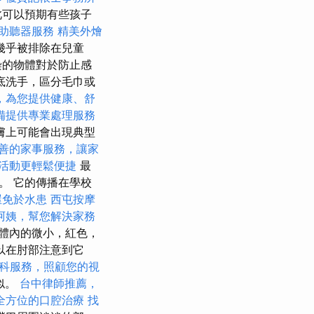
此可以預期有些孩子
助聽器服務
精美外燴
幾乎被排除在兒童
染的物體對於防止感
底洗手，區分毛巾或
，為您提供健康、舒
備提供專業處理服務
膚上可能會出現典型
善的家事服務，讓家
活動更輕鬆便捷
最
。 它的傳播在學校
屋免於水患
西屯按摩
阿姨，幫您解決家務
體內的微小，紅色，
以在肘部注意到它
科服務，照顧您的視
似。
台中律師推薦，
全方位的口腔治療
找