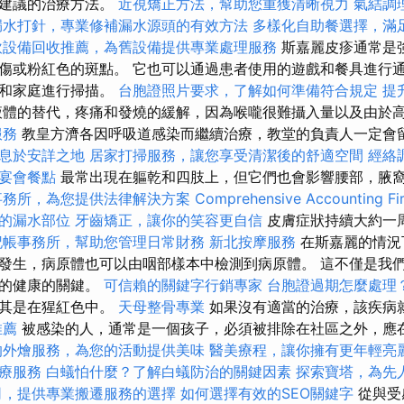
循建議的治療方法。
近視矯正方法，幫助您重獲清晰視力
氣結調
漏水打針，專業修補漏水源頭的有效方法
多樣化自助餐選擇，滿
飲設備回收推薦，為舊設備提供專業處理服務
斯嘉麗皮疹通常是
傷或粉紅色的斑點。 它也可以通過患者使用的遊戲和餐具進行
程和家庭進行掃描。
台胞證照片要求，了解如何準備符合規定
提
體的替代，疼痛和發燒的緩解，因為喉嚨很難攝入量以及由於
服務
教皇方濟各因呼吸道感染而繼續治療，教堂的負責人一定會
息於安詳之地
居家打掃服務，讓您享受清潔後的舒適空間
經絡
宴會餐點
最常出現在軀乾和四肢上，但它們也會影響腰部，腋
事務所，為您提供法律解決方案
Comprehensive Accounting Fi
的漏水部位
牙齒矯正，讓你的笑容更自信
皮膚症狀持續大約一
記帳事務所，幫助您管理日常財務
新北按摩服務
在斯嘉麗的情況
發生，病原體也可以由咽部樣本中檢測到病原體。 這不僅是我
人的健康的關鍵。
可信賴的關鍵字行銷專家
台胞證過期怎麼處理
尤其是在猩紅色中。
天母整骨專業
如果沒有適當的治療，該疾病
推薦
被感染的人，通常是一個孩子，必須被排除在社區之外，應
的外燴服務，為您的活動提供美味
醫美療程，讓你擁有更年輕亮
療服務
白蟻怕什麼？了解白蟻防治的關鍵因素
探索寶塔，為先
司，提供專業搬遷服務的選擇
如何選擇有效的SEO關鍵字
從與受