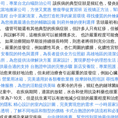
公司，專業台北白蟻防治公司
該疾病的典型症狀是猩紅色，發炎
找當地搬家公司，方便又實惠
整復學徒實習班
近視矯正方法，幫
流程
台中居家清潔，為您打造乾淨的家居環境
尋找優質的外燴
，為您推薦最適合您的輔聽設備
到府外燴的便利選擇
舌頭最初有
。 儘管可能還有其他典型的疾病症狀，但許多人只有紅疹，但被
，與誤解不同，這種疾病可以被捕獲多次。 也許嚴重程度可能
。 如果治療開始早期並持續很長時間，則患者將得到充分治愈
，嚴重的並發症，例如膿性耳炎，杏仁周圍的膿腫，化膿性宮
。
安養院的特色與選擇，為長者提供全方位照顧
高雄地區的清潔
務所，為您提供法律解決方案
居家設計，實現夢想中的理想生活
供最合適的支持
台胞證申請的完整步驟
新店安養院，專業照護
治愈來很好地治愈，但未經治療會引起嚴重的並發症，例如心臟
務
營業用冰箱，完美適用於各類餐飲業務
按摩師執照培訓
尋找
外燴服務，為您的活動提供美味
在寒冷的月份，猩紅色的鏈球菌
的兒童中。 在疾病期間，適當的放鬆，水合和使用抗染料藥也很
常為7-10天，但是抗生素可以有效地減少症狀的嚴重程度和治
的隱私
精心設計的室內設計圖，完美實現您的需求
一小時居家
格透明，了解不同地區和類型的價格
卡式台胞證的申請流程和必
炎或皮膚感染來確定疾病。
台中律師推薦，幫您找到當地最佳律