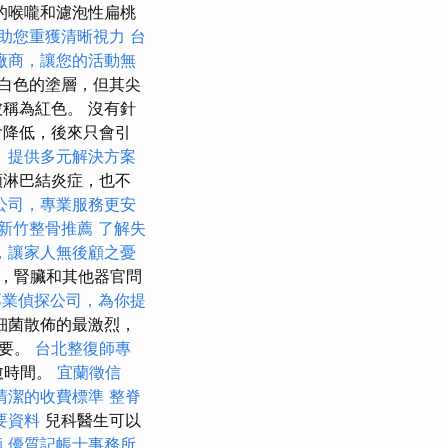
的喉嚨和濾泡性扁桃
助您重獲清晰視力
台
廠商，讓您的活動無
白色的塗層，但其尖
稱為紅色。 沒有針
會降低，後來只會引
。
提供多元解決方案
頸淋巴結炎症，也不
公司，專業服務更安
新竹整骨推薦
了解失
，讓家人無後顧之憂
，腎臟和其他器官問
專業偵探公司，為你提
細菌散佈的最激烈，
重要。
台北整復師專
愈時間。
宜蘭徵信
清潔的收費標準
整脊
要資料
兒科醫生可以
師
優質記帳士事務所