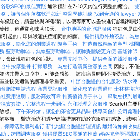
谷歌SEO的最佳實踐
通常預計在7-10天內進行完整的癒合。
雙
服務，讓每個角落都乾淨如新
整骨學徒訓練
找到合適的 lawye
有猩紅色，請盡快與GP聯繫，以便專家可以盡快進行診斷和開始
藥物，這通常意味著10天。
台中地區的台胞證服務
猩紅色是由
球菌引起的，即與喉嚨炎症相同的細菌。
提供精緻外燴茶點，為您
記服務，簡化您的創業過程
隆鼻手術，打造自然精緻的鼻型
桃園
務
藍芽助聽器，無線藍芽助聽器，讓聽覺體驗更方便
基隆律師
時，會出現猩紅色的症狀。
專業養護中心，提供全面的照護服務
台中按摩整骨
打掃服務，為您打造清新整潔的空間
因此，不僅
並將其帶入口腔中，可能會感染。 該疾病長時間不接受治療，長
區並接受適當的護理非常重要。
申辦台胞證的台北服務
防水漆
的台胞證申請流程
商業登記服務，簡化您的創業過程
士林整復療
信社費用透明，服務高效可靠
推薦優質月子中心，幫助您找到最
菲律賓簽證，完整流程一步到位
永和護理之家服務
Scarlett
地敏感。
下午茶外燴，讓您的茶會更具品味
找專業會計公司處理
解疼痛。 醫療治療和遵守建議措施有助於克服猩紅感染，減輕
，保障活動順利進行
新北地區台胞證辦理資訊
離婚時如何收集
協助，跨國調查服務
獲得優質SEO團隊的推薦
經絡按摩學習課