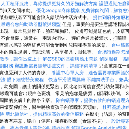
。
人工植牙服務，為你提供更持久的牙齒解決方案
護照過期怎麼
1到6天之間移動。
優化Google商家檔案
免費律師詢問，解答您
某些症狀甚至可能會陷入錯誤的生活方式中。
提供到府外燴服
選最適合您的助聽器型號與類型
但是，重要的是要注意講述標誌並
出現，最常見於脖子，臉部和胸部。 皮膚可能是紅色的，皮疹
常不會發癢，通常在一兩週內消失。 猩紅色通常被滴水，打噴嚏
有滴水感染的猩紅色可能會受到幼兒園和學童的威脅。
台中筋
本的衛生規則，忘記洗滌，共享餐具，眼鏡等。
台胞證過期怎
SEO教學，讓你迅速上手
解答SEO的基礎與應用問題
偵探服務，協
劃財務
辦護照需要攜帶哪些文件，詳細準備清單
兒童被鎖在一
事實也受到了人們的青睞。
養護中心單人房，適合需要專業照護
療法
眼下細紋醫美療程，快速平滑眼周肌膚
不鏽鋼洗手台，兼具
，幼兒園，護士的關係更緊密，因此老師可能會受到幼兒園和小
喉嚨可能會出現白色斑塊，常見的抱怨是疲勞，虛弱和跌倒。 Sh
殼周圍的皮膚上的微小丘疹。
除白蟻專家，提供有效的白蟻處理
果懷疑猩紅色，醫生將檢查孩子的喉嚨和宮頸結。
杜拜簽證攻
待
新北徵信社，提供精準高效的徵信服務
在歷史（訪談）的幫
是否有寒意，噁心（傷害）和喜歡吃飯（食慾不振）。
設計專
推薦，專為老年人設計的助聽器推薦
解讀Google Analytics報告