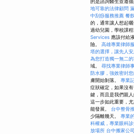
的是諮詢醫生並遵
地可靠的法律顧問
中刮痧服務推薦
餐
的，通常讓人想起曬
過幼兒園，學校課
Services
應該付給液
險。
高雄專業律師
塔的選擇，讓先人安
為您打造獨一無二的
域。
尋找專業律師
防水膠，強效密封您
膚開始剝落。
專業
症狀確定，如果沒有
鍵，而且是我們親
這一步如此重要，
能發展。
台中整骨
少隔離幾天。
專業
科權威，專業眼科診
放場所
台中搬家公