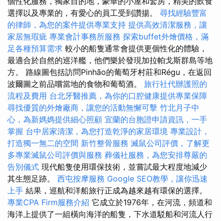
個性化服務，獨家目的地，豪華的小屋和套房，精美的飲食
選擇以及專業的，有愛心的員工受到讚揚。
尋找經驗豐富
的律師，為您的案件提供專業支持
提供高效清潔服務，讓
家居無瑕疵
專業會計事務所服務
探索buffet外燴價格，滿
足各種預算需求
較小的船隻通常會提供更個性化的體驗，
最適合於自然的巡洋艦，他們樂於發現加拉帕戈斯群島等地
方。 路線圖包括訪問Pinhão的葡萄牙村莊和Régu，在返回
波爾圖之前品嚐當地的食物和葡萄酒。
旅行社代辦護照的
流程及費用
台北牙醫推薦，為你的口腔健康提供專業保障
尋找優質的外燴廠商，讓您的活動無懈可擊
竹北月子中
心，為新媽媽提供細心照顧
宜蘭的台胞證申請資訊，一手
掌握
台中居家清潔，為您打造乾淨的家居環境
專業設計，
打造獨一無二的空間
新竹整骨服務
滅鼠公司評價，了解更
多專業滅鼠公司評價與服務
葬儀社服務，為您安排尊嚴的
告別儀式
現代船隻使用環保技術，並嘗試最大程度地減少
其生態足跡。
西屯按摩服務
Google SEO教學，讓你迅速
上手
結果，巡航和洋船旅行正成為越來越有環保的選擇。
專業CPA Firm服務介紹
它成立於1976年，在河流，頻道和
海洋上提供了一組橫向海洋的船隻，下水道駁船和河流人行