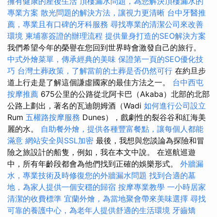
擁有健康的產後生活
頂樓漏水問題，為您解決頂樓漏水的
專業方案
散光問題的解決方法，讓視力更清晰
台中牙醫推
薦，專業且有口碑的牙科服務
尋找專業的清潔公司來改善
環境
柬埔寨簽證的辦理流程
提供量身打造的SEO解決方案
我們希望今年的榮譽在您回到世界時會激發自己的旅行。
中式外燴菜單，傳承經典的美味
保證第一頁的SEO優化技
巧
台灣土葬政策，了解當前的土葬是否仍然可行
在約旦步
道上行走是了解這個謙虛國家的最佳方法之一。
台中西屯
按摩推薦
675公里的公路從北阿卡巴（Akaba）北部的北部
公路上劃出，著名的瓦迪朗姆酒（Wadi
如何進行公司設立
Rum
五權路按摩服務
Dunes），戲劇性的裂谷谷和紅海美
麗的水。
自助餐外燴，提供各種豐富餐點，讓每個人都能
滿意
網站安全與SSL加密
最後，我想與您談論為探險和冒
險之旅設計的船隻，例如，我在本文中說。 在巡航巡遊
中，所有年齡段都會為他們找到正確的娛樂形式。
外牆漏
水，專業技術及時修復您的外牆漏水問題
找到合適的墓
地，為家人提供一個安穩的歸宿
按摩專業教學
一小時居家
清潔的收費標準
宜蘭外燴，為當地聚會帶來美味選擇
尋找
可靠的養護中心，為老年人提供舒適的生活環境
牙齒矯