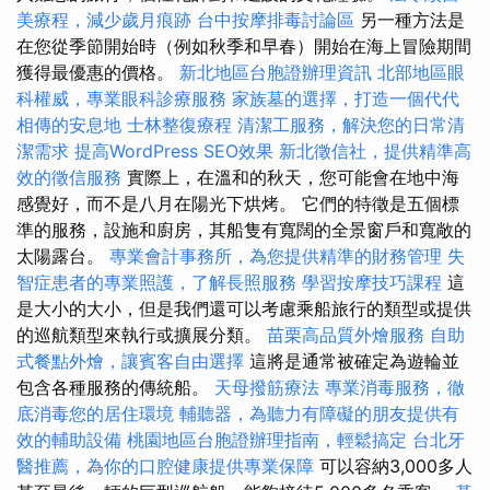
美療程，減少歲月痕跡
台中按摩排毒討論區
另一種方法是
在您從季節開始時（例如秋季和早春）開始在海上冒險期間
獲得最優惠的價格。
新北地區台胞證辦理資訊
北部地區眼
科權威，專業眼科診療服務
家族墓的選擇，打造一個代代
相傳的安息地
士林整復療程
清潔工服務，解決您的日常清
潔需求
提高WordPress SEO效果
新北徵信社，提供精準高
效的徵信服務
實際上，在溫和的秋天，您可能會在地中海
感覺好，而不是八月在陽光下烘烤。 它們的特徵是五個標
準的服務，設施和廚房，其船隻有寬闊的全景窗戶和寬敞的
太陽露台。
專業會計事務所，為您提供精準的財務管理
失
智症患者的專業照護，了解長照服務
學習按摩技巧課程
這
是大小的大小，但是我們還可以考慮乘船旅行的類型或提供
的巡航類型來執行或擴展分類。
苗栗高品質外燴服務
自助
式餐點外燴，讓賓客自由選擇
這將是通常被確定為遊輪並
包含各種服務的傳統船。
天母撥筋療法
專業消毒服務，徹
底消毒您的居住環境
輔聽器，為聽力有障礙的朋友提供有
效的輔助設備
桃園地區台胞證辦理指南，輕鬆搞定
台北牙
醫推薦，為你的口腔健康提供專業保障
可以容納3,000多人