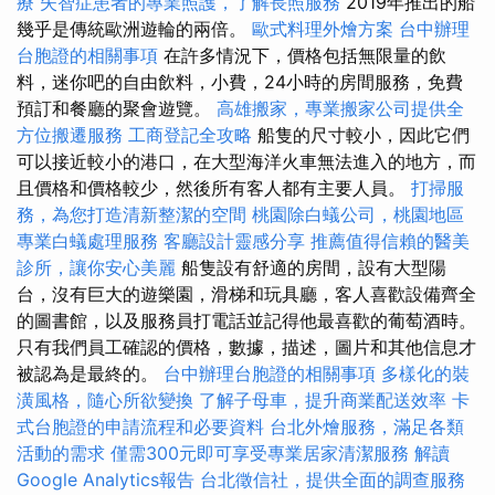
療
失智症患者的專業照護，了解長照服務
2019年推出的船
幾乎是傳統歐洲遊輪的兩倍。
歐式料理外燴方案
台中辦理
台胞證的相關事項
在許多情況下，價格包括無限量的飲
料，迷你吧的自由飲料，小費，24小時的房間服務，免費
預訂和餐廳的聚會遊覽。
高雄搬家，專業搬家公司提供全
方位搬遷服務
工商登記全攻略
船隻的尺寸較小，因此它們
可以接近較小的港口，在大型海洋火車無法進入的地方，而
且價格和價格較少，然後所有客人都有主要人員。
打掃服
務，為您打造清新整潔的空間
桃園除白蟻公司，桃園地區
專業白蟻處理服務
客廳設計靈感分享
推薦值得信賴的醫美
診所，讓你安心美麗
船隻設有舒適的房間，設有大型陽
台，沒有巨大的遊樂園，滑梯和玩具廳，客人喜歡設備齊全
的圖書館，以及服務員打電話並記得他最喜歡的葡萄酒時。
只有我們員工確認的價格，數據，描述，圖片和其他信息才
被認為是最終的。
台中辦理台胞證的相關事項
多樣化的裝
潢風格，隨心所欲變換
了解子母車，提升商業配送效率
卡
式台胞證的申請流程和必要資料
台北外燴服務，滿足各類
活動的需求
僅需300元即可享受專業居家清潔服務
解讀
Google Analytics報告
台北徵信社，提供全面的調查服務