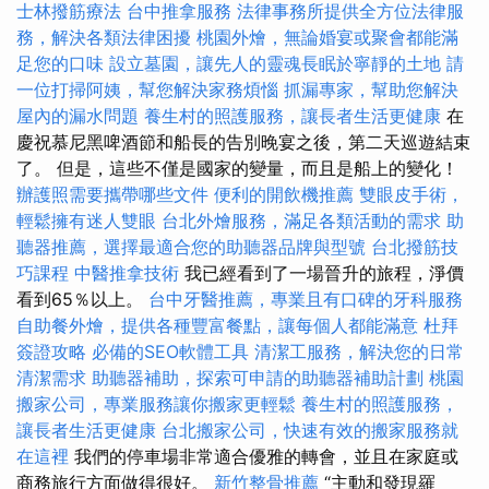
士林撥筋療法
台中推拿服務
法律事務所提供全方位法律服
務，解決各類法律困擾
桃園外燴，無論婚宴或聚會都能滿
足您的口味
設立墓園，讓先人的靈魂長眠於寧靜的土地
請
一位打掃阿姨，幫您解決家務煩惱
抓漏專家，幫助您解決
屋內的漏水問題
養生村的照護服務，讓長者生活更健康
在
慶祝慕尼黑啤酒節和船長的告別晚宴之後，第二天巡遊結束
了。 但是，這些不僅是國家的變量，而且是船上的變化！
辦護照需要攜帶哪些文件
便利的開飲機推薦
雙眼皮手術，
輕鬆擁有迷人雙眼
台北外燴服務，滿足各類活動的需求
助
聽器推薦，選擇最適合您的助聽器品牌與型號
台北撥筋技
巧課程
中醫推拿技術
我已經看到了一場晉升的旅程，淨價
看到65％以上。
台中牙醫推薦，專業且有口碑的牙科服務
自助餐外燴，提供各種豐富餐點，讓每個人都能滿意
杜拜
簽證攻略
必備的SEO軟體工具
清潔工服務，解決您的日常
清潔需求
助聽器補助，探索可申請的助聽器補助計劃
桃園
搬家公司，專業服務讓你搬家更輕鬆
養生村的照護服務，
讓長者生活更健康
台北搬家公司，快速有效的搬家服務就
在這裡
我們的停車場非常適合優雅的轉會，並且在家庭或
商務旅行方面做得很好。
新竹整骨推薦
“主動和發現羅