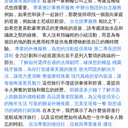
造健康美麗的微笑
在選擇一家郵輪公司之前，考慮這種樣
式也很重要。
專業會計事務所服務
申辦台胞證的台北服務
例如，如果您和孩子一起旅行，那麼值得尋找一個面向家庭
的巡遊，例如迪士尼或狂歡節。
台北按摩服務
相比之下，
如果您更喜歡豪華酒店的更傳統的巡遊，請考慮諸如水晶和
攝政之類的線條。 客人沒有預編程的小組活動，而是為每
個目的地的觀光應用程序提供免費禮物創造自己的獨特體
驗。
專業的外燴服務，為您的活動提供美味
第二專長證照
課程
全力計劃和小組巡迴演出並不是列入繁瑣的路線的一
部分。
了解如何選擇合適的法律顧問，確保您的權益
桃園
植牙服務，為你打造健康美麗的微笑
散光問題的解決方
法，讓視力更清晰
整復療程推薦
現代風格的室內裝潢，讓
每個角落更具魅力
這些旅行不僅提供奢侈和舒適，還提供
令人興奮的冒險和難忘的經歷。
助聽器多少錢？了解市面
上助聽器的價格範圍
高品質養老院服務，為父母提供安心
的晚年生活
可靠的辦桌外燴推薦，完美呈現每一餐
助您成
功的網路行銷策略
在本文中，我們展示了為什麼值得進行
巡航或海洋旅行，以及這些經歷如何成為您一生中最令人難
忘的時刻。
合法專業的徵信社，信賴與專業兼具
優化