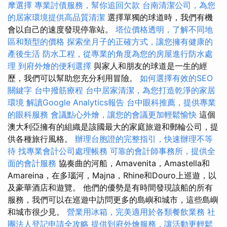
摩選擇
專業討債服務，幫你追回欠款
台南清潔公司，為您
的居家環境提供高品質清潔
選擇單獨的球道時，我們有機
會以自己的速度發現停靠站。
塔位價格透明，了解不同地
區和類型的價格
探索坐月子的正確方式，讓您擁有健康的
產後生活
防水工程，從專業的角度為您的房屋進行防水處
理
到府外燴的便利選擇
與家人和朋友的球道是一生的經
歷，我們可以幫助您充分利用冒險。
如何選擇有效的SEO
關鍵字
台中撥筋療程
台中居家清潔，為您打造乾淨的家居
環境
解讀Google Analytics報告
台中眼科推薦，提供專業
的眼科服務
會議點心外燴，讓您的會議更加輕鬆愉快
這個
澳大利亞擁有的組織是該國最大的家庭旅遊和郵輪公司，提
供各種旅行風格。
辦理台胞證的完整指引，快速辦理不等
待
找專業會計公司處理帳務
可靠的會計師事務所，提供全
面的會計服務
協奏曲的河船，Amavenita，Amastella和
Amareina，在多瑙河，Majna，Rhine和Douro上巡遊，以
及豪華酒店和遊覽。 他們的優勢是有時間發現該船的所有
服務，我們可以在巡遊中訪問更多的島嶼和城市，這些島嶼
和城市很少見。
營業用冰箱，完美適用於各類餐飲業務
社
團法人登記申請全攻略
提供到府外燴服務，讓活動更輕鬆