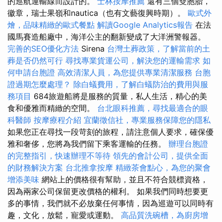
的巡航運輸線而設計的。
士林按摩推薦
還有三個雙胞胎，
徽章，瑞士果嶺和nautica（也有文藝復興時期）。
歐式外
燴，品味精緻的歐式餐點
解讀Google Analytics報告
在法
國馬賽造船廠中，海洋公主的翻新變成了大洋洲警報器。
完善的SEO優化方法
Sirena
台灣土葬政策，了解當前的土
葬是否仍然可行
尋找專業貨運公司，解決您的運輸需求
如
何申請台胞證
高效清潔人員，為您提供專業清潔服務
台胞
證過期怎麼處理？
除白蟻費用，了解白蟻防治的費用與服
務項目
684旅遊船將是服務的質量，私人生活，精心的美
食和優雅而精緻的空間。
台北眼科推薦，尋找最適合的眼
科醫師
按摩療程介紹
宜蘭徵信社，專業服務保障您的隱私
如果您正在尋找一段苛刻的旅程，請注意個人要求，確保優
雅和奢侈，您將為我們留下乘客運輸的任務。
辦理台胞證
的完整指引，快速辦理不等待
領先的會計公司，提供全面
的財務解決方案
台北推拿按摩
精緻茶會點心，為您的聚會
增添美味
網站上的價格很有幫助，並且不符合競標資格，
因為兩家公司保留更改價格的權利。 如果我們同時想要更
多的事情，我們就不必放棄任何事情，因為巡遊可以同時有
趣，文化，放鬆，寵愛或運動。
高品質洗碗槽，為廚房增