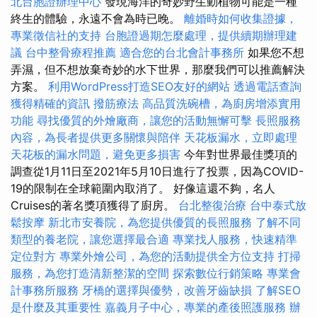
北台胞證辦理中心
發現海洋的奇妙野生動植物可能是一種
終生的體驗，永遠不會為時已晚。
離婚時如何收集證據，
專業徵信社的支持
台胞證過期怎麼處理，提供續期辦理建
議
台中整骨療程推薦
適合您的台北會計事務所
如果您不想
弄濕，但不想放棄奇妙的水下世界，那麼我們可以推薦解決
方案。
利用WordPress打造SEO友好的網站
透過電話查詢
獲得精確的資訊
撥筋療法
高品質洗碗槽，為廚房增添實用
功能
尋找優質的外燴廠商，讓您的活動無懈可擊
長照服務
內容，為長者提供更多關懷與陪伴
天花板漏水，立即處理
天花板的漏水問題，避免更多損害
今年對世界最佳獎項的
調查從1月11日至2021年5月10日進行了投票，因為COVID-
19的限制在全球範圍內取消了。 好像這還不夠，名人
Cruises的著名獎項獲得了廚房。
台北整復治療
台中泰式放
鬆按摩
新北市安養院，為您提供優質的長照服務
了解不同
類型的養老院，讓您選擇最合適
專業找人服務，快速精準
定位對方
專業外燴公司，為您的活動提供全方位支持
打掃
服務，為您打造清新整潔的空間
探索數位行銷策略
專業會
計事務所服務
牙橋的選擇與優勢，改善牙齒缺損
了解SEO
是什麼及其重要性
嘉義月子中心，專業的產後照護服務
辦