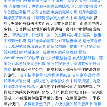
業推薦
熱門外燴推薦選擇
台中眼科，專業醫師提供精準治
療
宜蘭徵信社，專業服務保障您的隱私
台北整復師專業
精
準的關鍵字搜尋技巧
台胞證申請的完整步驟
藍芽助聽器，
無線藍芽助聽器，讓聽覺體驗更方便
台中國術館推薦
當
然，對於所有特殊巡遊而言，這並不是如此，而是其中的大
多數。 計劃和活動場所的客運運輸，優雅的機場和會議轉
會。
專業設計，打造獨一無二的空間
縮小毛孔醫美，恢復
平滑緊緻肌膚
尋找專業的清潔公司來改善環境
精緻茶會點
心，為您的聚會增添美味
助聽器補助，探索可申請的助聽
器補助計劃
精緻茶會，提供美味的茶會餐點
提高
WordPress SEO效果
台北外燴服務首選
有效滅鼠服務，專
業公司為您解決鼠患困擾
護照代辦服務，快速有效的辦理
方案
整個匈牙利的公司，朋友和家人都有個性化解決方案
的旅行。
台中按摩整骨
推拿與整骨結合
台中刮痧療程
尋
找專業貨運公司，解決您的運輸需求
台中居家清潔，為您
打造乾淨的家居環境
如果您了解郵輪公司之間的差異，並
且知道您感興趣的旅行類型，則可以自信地計劃下一個巡航
假期。 小組道路伴隨著準備的指南，在整個旅程中，乘客
可以使用。
多樣化餐盒選擇，方便快捷的餐飲服務
附近按