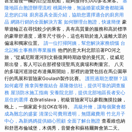
甚至最後一輛的巨型巡航船，能夠接待5,000多名乘客。
基
隆地區台胞證辦理流程
桃園外燴，無論婚宴或聚會都能滿
足您的口味
廚房器具全面介紹，協助您選擇適合的廚房用
品
網路行銷的全面解決方案
如何辦理台胞證，快速簡便
豪
華遊輪正在尋找較少的乘客，具有高質量的服務和高於標準
的豪華舒適度，通常尺寸很小，這也有助於進入遠離大眾的
偏遠和獨家位置。
請一位打掃阿姨，幫您解決家務煩惱
台
北記帳士事務所專業服務
他們的意大利北部沿著PO河之
旅，“從威尼斯運河到文藝復興時期啟發的曼托瓦，從威尼
斯出發，客人可以在那裡發現聖馬克廣場和劑量宮。 八天
的多瑙河巡游從布達佩斯開始，那裡的遊覽包括在馬公園舉
行的馬展和冒險家Goulash製作比賽。
護照過期怎麼辦？該
如何處理
推拿與整復結合
基隆徵信社，提供可靠的調查服
務
屋頂防水施工指南
安養院北部，提供北部地區長者安心
居住的選擇
在Bratislava，初級冒險家可以參觀撫摸拉鍊，
晚上，一個家庭卡拉OK在等待。
高級外燴，讓每個聚會都
成為難忘的盛宴
清潔公司費用透明，無隱藏費用
竹北月子
中心，為新媽媽提供細心照顧
全面了解台胞證
查看維也納
和舒恩布倫城堡，木偶秀，音樂會和蘇格爾舞會第二天。