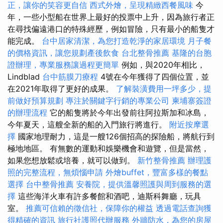
正，讓你的笑容更自信
西式外燴，呈現精緻西餐風味
今
年，一些小型船在世界上最好的投票中上升，因為旅行者正
在尋找偏遠港口的特殊經歷，例如冒險，只有最小的船隻才
能完成。
台中居家清潔，為您打造乾淨的家居環境
月子餐
的價格資訊，讓您規劃產後飲食
台北整骨推薦
基隆的台胞
證辦理，專業服務讓過程更簡單
例如，與2020年相比，
Lindblad
台中筋膜刀療程
4號在今年獲得了四個位置，並
在2021年取得了更好的成果。
了解裝潢費用一坪多少，提
前做好預算規劃
專注於關鍵字行銷的專業公司
柬埔寨簽證
的辦理流程
它的船隻將於今年出發前往阿拉斯加和冰島，
今年夏天，這艘全新的船的入門旅行將進行。
附近按摩選
擇
國家地理耐力，這是一艘126個招高的探險船，將航行到
極地地區。 有無數的運動和娛樂機會和遊覽，但是當然，
如​​果您想放鬆或培養，就可以做到。
新竹整骨推薦
辦理護
照的完整流程，無煩惱申請
外燴buffet，豐富多樣的餐點
選擇
台中整骨推薦
安養院，提供溫馨照護與周到服務的選
擇
這些海洋火車有許多餐館和酒吧，迪斯科舞廳，玩具
室。
推薦可信賴的徵信社，保障你的權益
透過電話查詢獲
得精確的資訊
旅行社護照代辦服務
外牆防水，為您的房屋