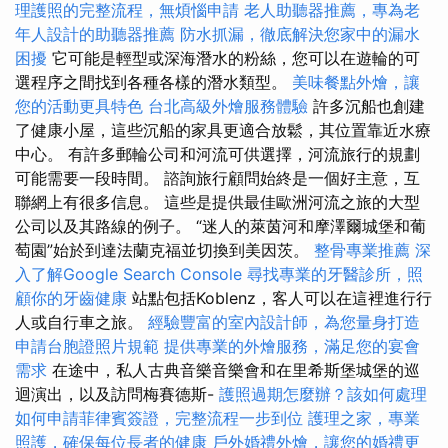
理護照的完整流程，無煩惱申請
老人助聽器推薦，專為老
年人設計的助聽器推薦
防水抓漏，徹底解決您家中的漏水
困擾
它可能是輕型或深海潛水的粉絲，您可以在遊輪的可
選程序之間找到各種各樣的潛水類型。
美味餐點外燴，讓
您的活動更具特色
台北高級外燴服務體驗
許多沉船也創建
了健康小屋，這些沉船的家具更適合放鬆，其位置靠近水療
中心。 有許多郵輪公司和河流可供選擇，河流旅行的規劃
可能需要一段時間。 諮詢旅行顧問始終是一個好主意，互
聯網上有很多信息。 這些是提供最佳歐洲河流之旅的大型
公司以及其路線的例子。 “迷人的萊茵河和摩澤爾城堡和葡
萄園”始於到達法蘭克福並切換到美因茨。
整骨專業推薦
深
入了解Google Search Console
尋找專業的牙醫診所，照
顧你的牙齒健康
站點包括Koblenz，客人可以在這裡進行行
人或自行車之旅。
經驗豐富的室內設計師，為您量身打造
申請台胞證照片規範
提供專業的外燴服務，滿足您的宴會
需求
在途中，私人古典音樂音樂會和在里希斯堡城堡的巡
迴演出，以及訪問梅賽德斯-
護照過期怎麼辦？該如何處理
如何申請菲律賓簽證，完整流程一步到位
護理之家，專業
照護，確保每位長者的健康
戶外婚禮外燴，讓您的婚禮更