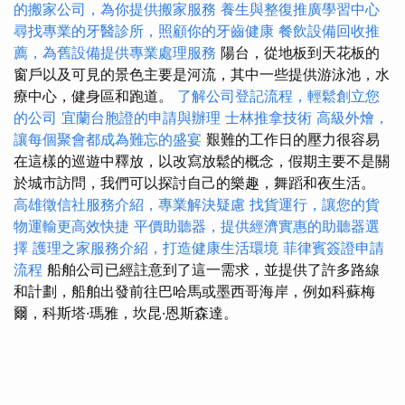
的搬家公司，為你提供搬家服務
養生與整復推廣學習中心
尋找專業的牙醫診所，照顧你的牙齒健康
餐飲設備回收推
薦，為舊設備提供專業處理服務
陽台，從地板到天花板的
窗戶以及可見的景色主要是河流，其中一些提供游泳池，水
療中心，健身區和跑道。
了解公司登記流程，輕鬆創立您
的公司
宜蘭台胞證的申請與辦理
士林推拿技術
高級外燴，
讓每個聚會都成為難忘的盛宴
艱難的工作日的壓力很容易
在這樣的巡遊中釋放，以改寫放鬆的概念，假期主要不是關
於城市訪問，我們可以探討自己的樂趣，舞蹈和夜生活。
高雄徵信社服務介紹，專業解決疑慮
找貨運行，讓您的貨
物運輸更高效快捷
平價助聽器，提供經濟實惠的助聽器選
擇
護理之家服務介紹，打造健康生活環境
菲律賓簽證申請
流程
船舶公司已經註意到了這一需求，並提供了許多路線
和計劃，船舶出發前往巴哈馬或墨西哥海岸，例如科蘇梅
爾，科斯塔·瑪雅，坎昆·恩斯森達。