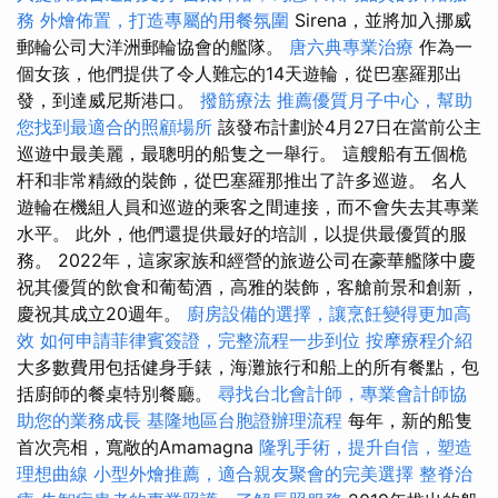
務
外燴佈置，打造專屬的用餐氛圍
Sirena，並將加入挪威
郵輪公司大洋洲郵輪協會的艦隊。
唐六典專業治療
作為一
個女孩，他們提供了令人難忘的14天遊輪，從巴塞羅那出
發，到達威尼斯港口。
撥筋療法
推薦優質月子中心，幫助
您找到最適合的照顧場所
該發布計劃於4月27日在當前公主
巡遊中最美麗，最聰明的船隻之一舉行。 這艘船有五個桅
杆和非常精緻的裝飾，從巴塞羅那推出了許多巡遊。 名人
遊輪在機組人員和巡遊的乘客之間連接，而不會失去其專業
水平。 此外，他們還提供最好的培訓，以提供最優質的服
務。 2022年，這家家族和經營的旅遊公司在豪華艦隊中慶
祝其優質的飲食和葡萄酒，高雅的裝飾，客艙前景和創新，
慶祝其成立20週年。
廚房設備的選擇，讓烹飪變得更加高
效
如何申請菲律賓簽證，完整流程一步到位
按摩療程介紹
大多數費用包括健身手錶，海灘旅行和船上的所有餐點，包
括廚師的餐桌特別餐廳。
尋找台北會計師，專業會計師協
助您的業務成長
基隆地區台胞證辦理流程
每年，新的船隻
首次亮相，寬敞的Amamagna
隆乳手術，提升自信，塑造
理想曲線
小型外燴推薦，適合親友聚會的完美選擇
整脊治