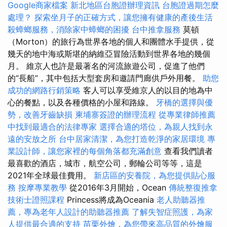
Google商家檔案
新北地區台胞證辦理資訊
台胞證過期怎麼
處理？
探索坐月子的正確方式，讓您擁有健康的產後生活
殺蟑螂服務，消除家中蟑螂的困擾
台中推拿服務
莫頓
（Morton）的旅行為世界各地的個人和團體水手提供，從
幾天的地中海或斯堪的納維亞冒險活動到世界各地的幾個
月。 維京人也許是最著名的河流旅遊公司，促進了他們
的“長船”，其中包括大型套房和邀請門廊供戶外用餐。
助您
成功的網路行銷策略
客人可以享受維京人的以目的地為中
心的餐點，以及各種價格的小屋和路線。
牙橋的選擇與優
勢，改善牙齒缺損
柬埔寨簽證的辦理流程
從專業律師推薦
中找到最適合的法律專家
選擇合適的塔位，為親人找到永
遠的安放之所
台中居家清潔，為您打造乾淨的家居環境
專
業設計師，讓您家裡的每個角落都充滿創意
查看我們讀者
最喜歡的酒店，城市，航空公司，郵輪公司等等，這是
2021年全球最佳費用。
新店區的安養院，為您提供貼心服
務
按摩專業教學
從2016年3月開始，Ocean
傳統整復推拿
技術士證照課程
Princess將成為Oceania
老人助聽器推
薦，專為老年人設計的助聽器推薦
了解失智症照護，為家
人提供最合適的支持
苗栗外燴，為您帶來高品質的外燴服