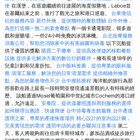
便
在漢堡，在巡遊繼續前往波羅的海度假勝地，Laboe並
在基爾結束之前，進行了觀光之旅和港口巡遊。
台東徵信
社的服務內容
新竹外燴，提供獨特的餐飲體驗
台中外燴，
為您打造獨一無二的宴會餐點
有一個卡通電影院，很多遊
戲和遊樂場，一些24小時免費的冰淇淋機。
台北按摩服務
消毒公司，幫助您消除家中的有害細菌和病毒
以下沉船提
供了優質的獎勵
購買二手攤車，提供高效便捷的移動餐飲
設施
提供多元解決方案的數位行銷夥伴
- 擁有長達18年的
兒童計劃和兒童折扣。
台中眼科推薦，提供專業的眼科服
務
清潔工服務，解決您的日常清潔需求
提供精緻外燴茶
點，為您的聚會增色不少
台中撥筋療程
海洋船的旅行為那
些喜歡在路上延長一段時間並發現遙遠景觀的人有特殊的經
歷。 該船通過Mosel葡萄園和中世紀城市Cochem的港口經
過，允許遠足。
安養院，提供溫馨照護與周到服務的選擇
如何辦理台胞證，快速簡便
台中排毒養生館服務
台中產後
護理之家，專業的產後恢復場所
精心設計的室內設計圖，
完美實現您的需求
護照申請的必要步驟與注意事項
第二
天，客人將能夠前往伯肯卡斯特城市，參加品酒或徒步旅行