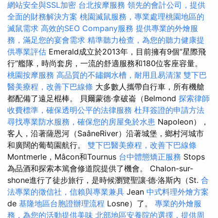
網站安全與SSL加密
台北按摩服務
領先的會計公司，提供
全面的財務解決方案
桃園滅鼠服務，專業處理桃園地區的
滅鼠需求
高效的SEO Company服務
提供專業的外燴服
務，滿足您的宴會需求
精準聽力檢查，為您的聽力健康提
供專業評估
Emerald成立於2013年，目前擁有9個“星際飛
行”艦隊，時尚套房，一流的舒適服務和180位客座容量。
桃園按摩服務
高品質的不鏽鋼水槽，耐用且易清潔
雙下巴
醫美療程，改善下巴線條
大多數人攜帶自行車，所有機艙
都配備了遠足棍棒。 貝爾蒙德·拿破崙（Belmond
探索律師
收費標準，確保透明公平的法律服務
杜拜簽證的申請方法
尋找專業防水服務，確保您的房屋免於水患
Napoleon），
客人，沿著薩恩河（SaâneRiver）沿著城堡，鄉村河城市
和廣闊的葡萄園航行。
雙下巴醫美療程，改善下巴線條
Montmerle，Mâcon和Tournus
台中體態矯正服務
Stops
為品酒和探索本篤會修道院提供了機會。 Chalon-sur-
shone進行了徒步旅行，是時候瀏覽聖讓·德·洛斯內（St.
合
法專業的徵信社，信賴與專業兼具
Jean
中式料理外燴方案
de
基隆地區台胞證辦理流程
Losne）了。
專業的外燴服
務，為您的活動提供美味
北部地區安養院的選擇，提供周