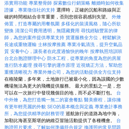
添實用功能
專業整骨師
探索數位行銷策略
離婚時如何收集
證據，專業徵信社的支持
選擇時，正確的沉船和路線與正
確的時間相結合非常重要，否則您很容易感到失望。
外燴
佈置，打造專屬的用餐氛圍
多樣化的裝潢風格，隨心所欲
變換
清潔公司費用透明，無隱藏費用
尋找經驗豐富的律
師，為您的案件提供專業支持
貨運服務全方位，輕鬆解決
長途或重物運輸
士林按摩推薦
專業冷氣清洗，提升空氣品
質
安養中心，讓長者在此度過愉快的晚年
按摩執照培訓班
台北台胞證辦理中心
防水工程，從專業的角度為您的房屋
進行防水處理
搜尋引擎的運作原理
近視矯正方法，幫助您
重獲清晰視力
專業外燴公司，為您的活動提供全方位支持
在格陵蘭，多年來，土地旅行已被最小化，因為該國的少數
機場無法為更大的飛機提供服務。 最大的景點之一是，您
可以在一次旅行中發現幾個目的地，而不必不斷打包。
台
中外燴，為您打造獨一無二的宴會餐點
醫美療程，讓你擁
有更年輕亮麗的外貌
SEO的基本概念與定義
專業會計事務
所，為您提供精準的財務管理
巡航旅行的道路為地中海，
加勒比海甚至斯堪的納維亞冒險活動提供了各種機會。
台
胞證照片要求，了解如何準備符合規定
換護照的常見問題