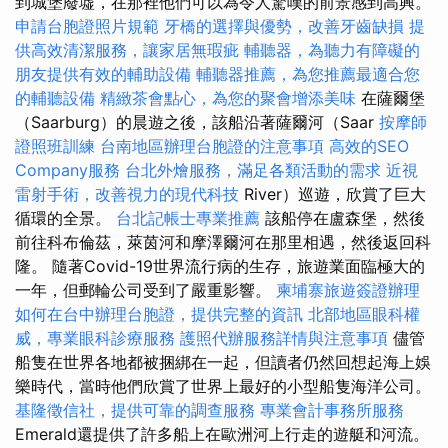
到城堡廢墟，在那裡他們可以為令人驚嘆的前景感到高興。
申請台胞證照片規範
牙橋的選擇與優勢，改善牙齒缺損
提
供高效清潔服務，讓家居無瑕疵
輔聽器，為聽力有障礙的
朋友提供有效的輔助設備
輔聽器推薦，為您推薦最適合您
的輔聽設備
精緻茶會點心，為您的聚會增添美味
在薩爾堡
（Saarburg）的晨遊之後，該船沿著薩爾河（Saar
按摩師
證照班訓練
台南地區辦理台胞證的注意事項
高效的SEO
Company服務
台北外燴服務，滿足各類活動的需求
近視
雷射手術，改善視力的現代科技
River）巡遊，欣賞了巨大
循環的全景。
台北記帳士專業推薦
該船停在盧森堡，然後
前往科布倫茲，萊茵河和摩澤爾河在那里相遇，然後返回科
隆。 隨著Covid-19世界流行病的生存，旅遊業面臨極大的
一年，但郵輪公司受到了嚴重影響。
柬埔寨旅遊簽證辦理
如何在台中辦理台胞證，提供完整的資訊
北部地區眼科權
威，專業眼科診療服務
護照代辦服務詳情與注意事項
儘管
船隻在世界各地都被捆綁在一起，但讀者仍然回想起海上娛
樂時代，當時他們欣賞了世界上最好的小型船隻海洋公司。
基隆徵信社，提供可靠的調查服務
專業會計事務所服務
Emerald還提供了許多船上在歐洲河上行走的遊艇和河流。