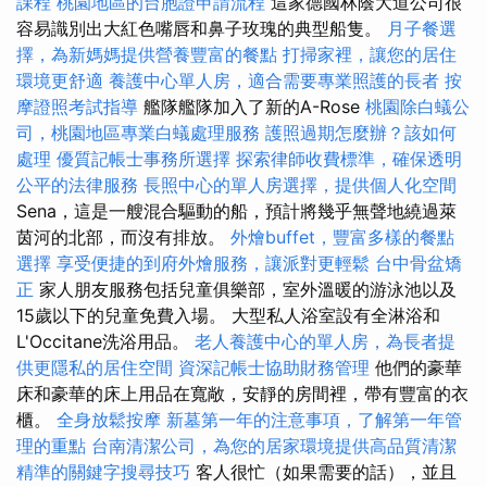
課程
桃園地區的台胞證申請流程
這家德國林蔭大道公司很
容易識別出大紅色嘴唇和鼻子玫瑰的典型船隻。
月子餐選
擇，為新媽媽提供營養豐富的餐點
打掃家裡，讓您的居住
環境更舒適
養護中心單人房，適合需要專業照護的長者
按
摩證照考試指導
艦隊艦隊加入了新的A-Rose
桃園除白蟻公
司，桃園地區專業白蟻處理服務
護照過期怎麼辦？該如何
處理
優質記帳士事務所選擇
探索律師收費標準，確保透明
公平的法律服務
長照中心的單人房選擇，提供個人化空間
Sena，這是一艘混合驅動的船，預計將幾乎無聲地繞過萊
茵河的北部，而沒有排放。
外燴buffet，豐富多樣的餐點
選擇
享受便捷的到府外燴服務，讓派對更輕鬆
台中骨盆矯
正
家人朋友服務包括兒童俱樂部，室外溫暖的游泳池以及
15歲以下的兒童免費入場。 大型私人浴室設有全淋浴和
L'Occitane洗浴用品。
老人養護中心的單人房，為長者提
供更隱私的居住空間
資深記帳士協助財務管理
他們的豪華
床和豪華的床上用品在寬敞，安靜的房間裡，帶有豐富的衣
櫃。
全身放鬆按摩
新墓第一年的注意事項，了解第一年管
理的重點
台南清潔公司，為您的居家環境提供高品質清潔
精準的關鍵字搜尋技巧
客人很忙（如果需要的話），並且