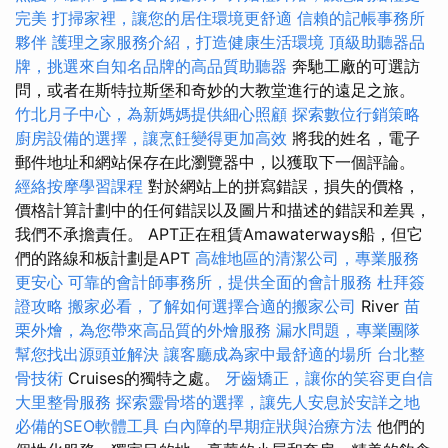
完美
打掃家裡，讓您的居住環境更舒適
信賴的記帳事務所
夥伴
護理之家服務介紹，打造健康生活環境
頂級助聽器品
牌，挑選來自知名品牌的高品質助聽器
奔馳工廠的可選訪
問，或者在斯特拉斯堡和奇妙的大教堂進行的遠足之旅。
竹北月子中心，為新媽媽提供細心照顧
探索數位行銷策略
廚房設備的選擇，讓烹飪變得更加高效
將我的姓名，電子
郵件地址和網站保存在此瀏覽器中，以獲取下一個評論。
經絡按摩學習課程
對於網站上的拼寫錯誤，損失的價格，
價格計算計劃中的任何錯誤以及圖片和描述的錯誤和差異，
我們不承擔責任。 APT正在租賃Amawaterways船，但它
們的路線和板計劃是APT
高雄地區的清潔公司，專業服務
更安心
可靠的會計師事務所，提供全面的會計服務
杜拜簽
證攻略
搬家必看，了解如何選擇合適的搬家公司
River
苗
栗外燴，為您帶來高品質的外燴服務
漏水問題，專業團隊
幫您找出源頭並解決
讓客廳成為家中最舒適的場所
台北整
骨技術
Cruises的獨特之處。
牙齒矯正，讓你的笑容更自信
大里整骨服務
探索靈骨塔的選擇，讓先人安息於安詳之地
必備的SEO軟體工具
白內障的早期症狀與治療方法
他們的