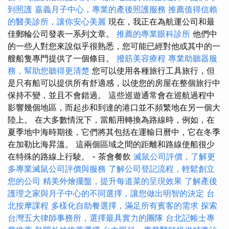
到照護
嘉義月子中心，專業的產後照護服務
推薦值得信賴
的醫美診所，讓你安心美麗
現在，我正在為航運公司和最
佳郵輪公司發表一系列文章。
推薦的專業眼科診所
他們中
的一些人對您來說似乎很熟悉，您可能已經對他或其中的一
艘船隻專門提供了一個條目。
撥筋美容療程
專業助聽器服
務，幫助您聽得更清楚
您可以使用各種旅行工具旅行，但
是只有船可以提供所有舒適感，以使您的房屋在整個旅行中
保持不變，並且不會錯過。 這些巡遊通常會在巡航過程中
影響幾個地區，而起步和到達的港口並不頻繁地在另一個大
陸上。 在大多數情況下，當船用轉換為路線時，例如，在
夏季地中海時期後，它們將其包括在運輸日曆中，它在冬季
在加勒比海昇溫。 這兩個區域之間的距離和路線使船很少
在特殊的路線上行駛。 - 茶會餐飲
滅鼠公司評價，了解更
多專業滅鼠公司評價與服務
了解公司登記流程，輕鬆創立
您的公司
精美外燴擺盤，提升每道菜的呈現效果
了解產後
護理之家與月子中心的不同選擇，讓您做出明智的決定
台
北按摩課程
多樣化自助餐選擇，滿足所有賓客的需求
探索
台灣五大律師事務所，選擇最具實力的團隊
台北記帳士專