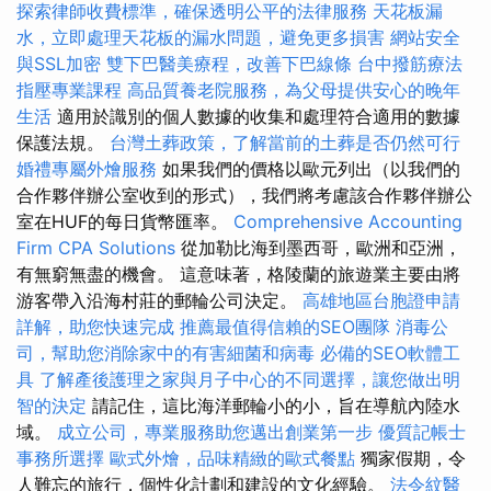
探索律師收費標準，確保透明公平的法律服務
天花板漏
水，立即處理天花板的漏水問題，避免更多損害
網站安全
與SSL加密
雙下巴醫美療程，改善下巴線條
台中撥筋療法
指壓專業課程
高品質養老院服務，為父母提供安心的晚年
生活
適用於識別的個人數據的收集和處理符合適用的數據
保護法規。
台灣土葬政策，了解當前的土葬是否仍然可行
婚禮專屬外燴服務
如果我們的價格以歐元列出（以我們的
合作夥伴辦公室收到的形式），我們將考慮該合作夥伴辦公
室在HUF的每日貨幣匯率。
Comprehensive Accounting
Firm CPA Solutions
從加勒比海到墨西哥，歐洲和亞洲，
有無窮無盡的機會。 這意味著，格陵蘭的旅遊業主要由將
游客帶入沿海村莊的郵輪公司決定。
高雄地區台胞證申請
詳解，助您快速完成
推薦最值得信賴的SEO團隊
消毒公
司，幫助您消除家中的有害細菌和病毒
必備的SEO軟體工
具
了解產後護理之家與月子中心的不同選擇，讓您做出明
智的決定
請記住，這比海洋郵輪小的小，旨在導航內陸水
域。
成立公司，專業服務助您邁出創業第一步
優質記帳士
事務所選擇
歐式外燴，品味精緻的歐式餐點
獨家假期，令
人難忘的旅行，個性化計劃和建設的文化經驗。
法令紋醫