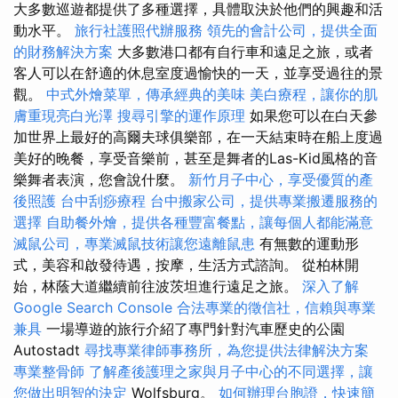
大多數巡遊都提供了多種選擇，具體取決於他們的興趣和活
動水平。
旅行社護照代辦服務
領先的會計公司，提供全面
的財務解決方案
大多數港口都有自行車和遠足之旅，或者
客人可以在舒適的休息室度過愉快的一天，並享受過往的景
觀。
中式外燴菜單，傳承經典的美味
美白療程，讓你的肌
膚重現亮白光澤
搜尋引擎的運作原理
如果您可以在白天參
加世界上最好的高爾夫球俱樂部，在一天結束時在船上度過
美好的晚餐，享受音樂前，甚至是舞者的Las-Kid風格的音
樂舞者表演，您會說什麼。
新竹月子中心，享受優質的產
後照護
台中刮痧療程
台中搬家公司，提供專業搬遷服務的
選擇
自助餐外燴，提供各種豐富餐點，讓每個人都能滿意
滅鼠公司，專業滅鼠技術讓您遠離鼠患
有無數的運動形
式，美容和啟發待遇，按摩，生活方式諮詢。 從柏林開
始，林蔭大道繼續前往波茨坦進行遠足之旅。
深入了解
Google Search Console
合法專業的徵信社，信賴與專業
兼具
一場導遊的旅行介紹了專門針對汽車歷史的公園
Autostadt
尋找專業律師事務所，為您提供法律解決方案
專業整骨師
了解產後護理之家與月子中心的不同選擇，讓
您做出明智的決定
Wolfsburg。
如何辦理台胞證，快速簡