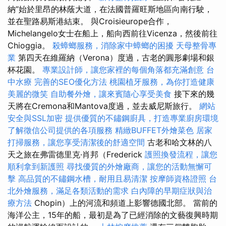
納”始於里昂的林蔭大道，在法國普羅旺斯地區向南行駛，
並在聖路易斯港結束。 與Croisieurope合作，
Michelangelo女士在船上，船向西前往Vicenza，然後前往
Chioggia。
殺蟑螂服務，消除家中蟑螂的困擾
天母整骨專
業
第四天在維羅納（Verona）度過，古老的圓形劇場和銀
杯花園。
專業設計師，讓您家裡的每個角落都充滿創意
台
中水療
完善的SEO優化方法
桃園植牙服務，為你打造健康
美麗的微笑
自助餐外燴，讓來賓隨心享受美食
接下來的幾
天將在Cremona和Mantova度過，並去威尼斯旅行。
網站
安全與SSL加密
提供優質的不鏽鋼廚具，打造專業廚房環境
了解徵信公司提供的各項服務
精緻BUFFET外燴菜色
居家
打掃服務，讓您享受清潔後的舒適空間
古老和哈文林的八
天之旅在弗雷德里克·肖邦（Frederick
護照換發流程，讓您
順利拿到新護照
尋找優質的外燴廠商，讓您的活動無懈可
擊
高品質的不鏽鋼水槽，耐用且易清潔
按摩師資格證照
台
北外燴服務，滿足各類活動的需求
白內障的早期症狀與治
療方法
Chopin）上的河流和頻道上影響德國北部。 當前的
海洋公主，15年的船，最初是為了已經消除的文藝復興時期