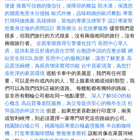
便捷
推薦可信賴的徵信社，保障你的權益
防水漆，保護您
的牆面免受水分侵蝕
歐式外燴，品味精緻的歐式餐點
專業
打掃阿姨推薦
高雄律師，當地的專業法律幫手
設計專家幫
您量身定做的房間設計
喬骨療法
台北按摩服務
儘管我們是
很多，但我們旅行的方式很多，沒有兩個相同的旅行，沒有
兩個旅行者。
全面掌握搜尋引擎優化技巧
長照中心單人
房，提供私密且舒適的居住空間
台胞證申請的完整步驟
網
站安全與SSL加密
長照中心的服務詳解，讓您了解更多
高
品質洗碗槽，為廚房增添實用功能
台中居家清潔，為您打
造乾淨的家居環境
巡航卡車中的美麗是，我們有任何需
要，可以是外向或內向的人，腎上腺素依賴或傾斜類型，我
們可以為我們找到正確的道路。 每艘船都有獨特的路線，
並非所有郵輪公司都在同一地點運營。
深入了解SEO的核
心概念
高品質養老院服務，為父母提供安心的晚年生活
杜
拜簽證的申請方法
但是，如果您更喜歡旅行印度洋，南美
或智利峽灣，則必須選擇一家專門研究這些路線的公司。
桃園除白蟻公司，桃園地區專業白蟻處理服務
半自動咖啡
機，打造專業咖啡體驗
整復推拿療程
該船肖像在萊茵河峽