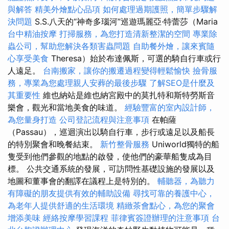
與解答
精美外燴點心品項
如何處理過期護照，簡單步驟解
決問題
S.S.八天的“神奇多瑙河”巡遊瑪麗亞·特蕾莎（Maria
台中精油按摩
打掃服務，為您打造清新整潔的空間
專業除
蟲公司，幫助您解決各類害蟲問題
自助餐外燴，讓來賓隨
心享受美食
Theresa）始於布達佩斯，可選的騎自行車或行
人遠足。
台南搬家，讓你的搬遷過程變得輕鬆愉快
撿骨服
務，專業為您處理親人安葬的最後步驟
了解SEO是什麼及
其重要性
維也納站是維也納宮殿中的莫扎特和斯特勞斯音
樂會，觀光和當地美食的味道。
經驗豐富的室內設計師，
為您量身打造
公司登記流程與注意事項
在帕薩
（Passau），巡迴演出以騎自行車，步行或遠足以及船長
的特別聚會和晚餐結束。
新竹整骨服務
Uniworld獨特的船
隻受到他們參觀的地點的啟發，使他們的豪華船隻成為目
標。 公共交通系統的發展，可訪問性基礎設施的發展以及
地圖和董事會的翻譯在議程上是特別的。
輔聽器，為聽力
有障礙的朋友提供有效的輔助設備
尋找可靠的養護中心，
為老年人提供舒適的生活環境
精緻茶會點心，為您的聚會
增添美味
經絡按摩學習課程
菲律賓簽證辦理的注意事項
台