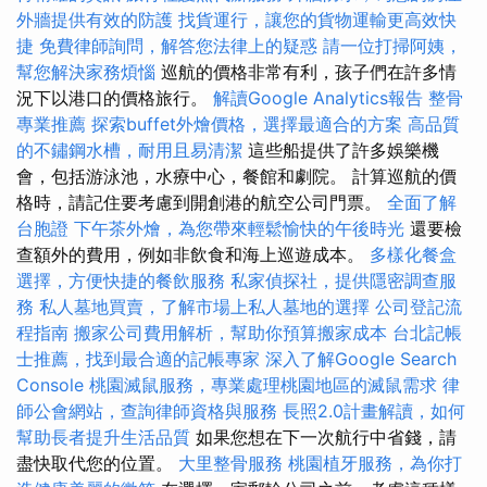
外牆提供有效的防護
找貨運行，讓您的貨物運輸更高效快
捷
免費律師詢問，解答您法律上的疑惑
請一位打掃阿姨，
幫您解決家務煩惱
巡航的價格非常有利，孩子們在許多情
況下以港口的價格旅行。
解讀Google Analytics報告
整骨
專業推薦
探索buffet外燴價格，選擇最適合的方案
高品質
的不鏽鋼水槽，耐用且易清潔
這些船提供了許多娛樂機
會，包括游泳池，水療中心，餐館和劇院。 計算巡航的價
格時，請記住要考慮到開創港的航空公司門票。
全面了解
台胞證
下午茶外燴，為您帶來輕鬆愉快的午後時光
還要檢
查額外的費用，例如非飲食和海上巡遊成本。
多樣化餐盒
選擇，方便快捷的餐飲服務
私家偵探社，提供隱密調查服
務
私人墓地買賣，了解市場上私人墓地的選擇
公司登記流
程指南
搬家公司費用解析，幫助你預算搬家成本
台北記帳
士推薦，找到最合適的記帳專家
深入了解Google Search
Console
桃園滅鼠服務，專業處理桃園地區的滅鼠需求
律
師公會網站，查詢律師資格與服務
長照2.0計畫解讀，如何
幫助長者提升生活品質
如果您想在下一次航行中省錢，請
盡快取代您的位置。
大里整骨服務
桃園植牙服務，為你打