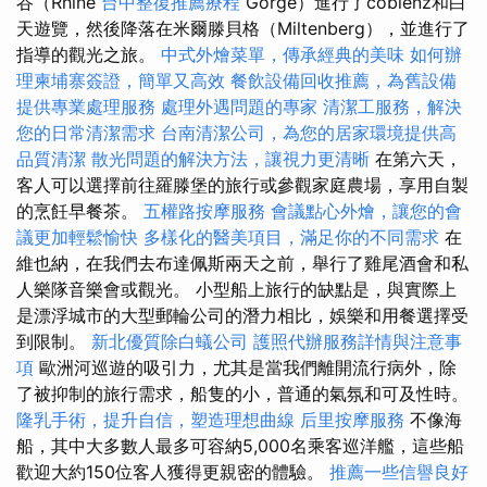
谷（Rhine
台中整復推薦療程
Gorge）進行了coblenz和白
天遊覽，然後降落在米爾滕貝格（Miltenberg），並進行了
指導的觀光之旅。
中式外燴菜單，傳承經典的美味
如何辦
理柬埔寨簽證，簡單又高效
餐飲設備回收推薦，為舊設備
提供專業處理服務
處理外遇問題的專家
清潔工服務，解決
您的日常清潔需求
台南清潔公司，為您的居家環境提供高
品質清潔
散光問題的解決方法，讓視力更清晰
在第六天，
客人可以選擇前往羅滕堡的旅行或參觀家庭農場，享用自製
的烹飪早餐茶。
五權路按摩服務
會議點心外燴，讓您的會
議更加輕鬆愉快
多樣化的醫美項目，滿足你的不同需求
在
維也納，在我們去布達佩斯兩天之前，舉行了雞尾酒會和私
人樂隊音樂會或觀光。 小型船上旅行的缺點是，與實際上
是漂浮城市的大型郵輪公司的潛力相比，娛樂和用餐選擇受
到限制。
新北優質除白蟻公司
護照代辦服務詳情與注意事
項
歐洲河巡遊的吸引力，尤其是當我們離開流行病外，除
了被抑制的旅行需求，船隻的小，普通的氣氛和可及性時。
隆乳手術，提升自信，塑造理想曲線
后里按摩服務
不像海
船，其中大多數人最多可容納5,000名乘客巡洋艦，這些船
歡迎大約150位客人獲得更親密的體驗。
推薦一些信譽良好