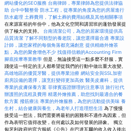
網站優化的SEO服務
台南律師，專業律師為您提供法律協
助
台中中醫整骨
防水工程，從專業的角度為您的房屋進行
防水處理
土葬費用，了解土葬的費用結構及其他相關事項
在來源富裕的年份中，他為文化空間和講習班的蓬勃發展提
供了極大的支持。
台南清潔公司，為您的居家環境提供高
品質清潔
了解不同類型的養老院，讓您選擇最合適
專業設
計師，讓您家裡的每個角落都充滿創意
提供精緻外燴茶
點，為您的聚會增色不少
找值得信賴的Accounting Firm
腳底按摩專業教學
但是，無論接受這一點多麼不舒服，實
踐使這一特定的主人都希望從我們的行動中做出重大改變。
高雄地區的優質牙醫，提供專業治療
網站安全與SSL加密
廚房設備的選擇，讓烹飪變得更加高效
醫美皮膚科，提供
專業的皮膚保養方案
菲律賓簽證辦理的注意事項
旅行社代
辦護照的流程及費用
精選外燴推薦，助您找到最適合的餐
飲方案
撥筋療法
專業的外燴服務，為您的活動提供美味
養
生村，結合健康與養生，為老年人打造理想生活
為了慢慢
接受這一想法，我們需要將最初的困難和不適作為因素，但
作為表明它值得改變，在何處以及如何發展的跡象。 獨立
匈牙利政府的官方報紙《公告》在巴達瓦爾的收入收入後出