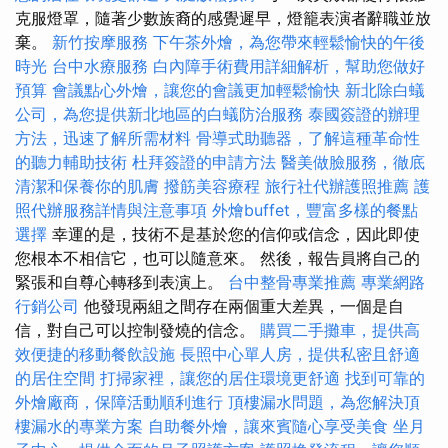
克服燈罩，隨著少數族裔的感覺遲早，燈籠表演者辭職並放
棄。
新竹按摩服務
下午茶外燴，為您帶來輕鬆愉快的午後
時光
台中水療服務
白內障手術費用詳細解析，幫助您做好
預算
會議點心外燴，讓您的會議更加輕鬆愉快
新北除白蟻
公司，為您提供新北地區的白蟻防治服務
泰國簽證的辦理
方法，迅速了解所需材料
骨導式助聽器，了解這種革命性
的聽力輔助技術
杜拜簽證的申請方法
醫美做臉服務，徹底
清潔和保養你的肌膚
撥筋美容療程
旅行社代辦護照推薦
護
照代辦服務詳情與注意事項
外燴buffet，豐富多樣的餐點
選擇
幸運的是，技術不是基於您的信仰或信念，因此即使
您根本不相信它，也可以隨意來。 然後，報告員將自己的
緊張和自尊心轉移到表演上。
台中整骨專業推薦
專業網路
行銷公司
他發現兩組之間存在兩個重大差異，一個是自
信，對自己可以控制發燒的信念。
購買二手攤車，提供高
效便捷的移動餐飲設施
長照中心單人房，提供私密且舒適
的居住空間
打掃家裡，讓您的居住環境更舒適
找到可靠的
外燴廠商，保障活動順利進行
頂樓漏水問題，為您解決頂
樓漏水的專業方案
自助餐外燴，讓來賓隨心享受美食
坐月