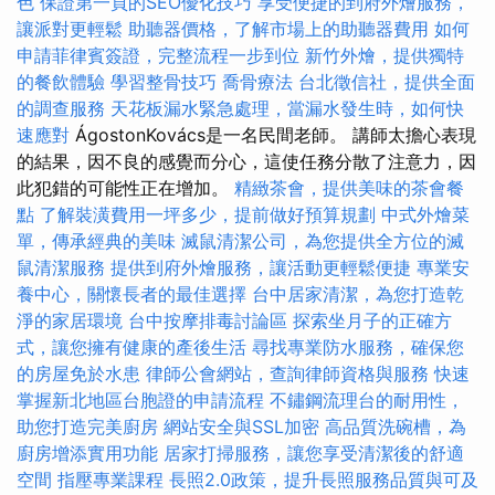
色
保證第一頁的SEO優化技巧
享受便捷的到府外燴服務，
讓派對更輕鬆
助聽器價格，了解市場上的助聽器費用
如何
申請菲律賓簽證，完整流程一步到位
新竹外燴，提供獨特
的餐飲體驗
學習整骨技巧
喬骨療法
台北徵信社，提供全面
的調查服務
天花板漏水緊急處理，當漏水發生時，如何快
速應對
ÁgostonKovács是一名民間老師。 講師太擔心表現
的結果，因不良的感覺而分心，這使任務分散了注意力，因
此犯錯的可能性正在增加。
精緻茶會，提供美味的茶會餐
點
了解裝潢費用一坪多少，提前做好預算規劃
中式外燴菜
單，傳承經典的美味
滅鼠清潔公司，為您提供全方位的滅
鼠清潔服務
提供到府外燴服務，讓活動更輕鬆便捷
專業安
養中心，關懷長者的最佳選擇
台中居家清潔，為您打造乾
淨的家居環境
台中按摩排毒討論區
探索坐月子的正確方
式，讓您擁有健康的產後生活
尋找專業防水服務，確保您
的房屋免於水患
律師公會網站，查詢律師資格與服務
快速
掌握新北地區台胞證的申請流程
不鏽鋼流理台的耐用性，
助您打造完美廚房
網站安全與SSL加密
高品質洗碗槽，為
廚房增添實用功能
居家打掃服務，讓您享受清潔後的舒適
空間
指壓專業課程
長照2.0政策，提升長照服務品質與可及