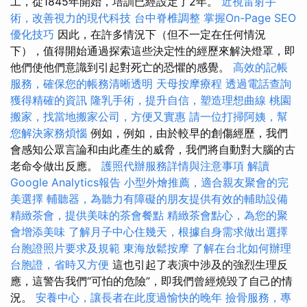
工，從1845年開始，培訓已經設定了2年。
近視雷射手
術，改善視力的現代科技
台中脊椎調整
掌握On-Page SEO
優化技巧
因此，在許多情況下（但不一定在任何情況
下），值得開始通過探索這些決定性的經歷來解決燈罩，即
他們使他們意識到引起對死亡的恐懼的感覺。
高效的記帳
服務，確保您的帳務清晰透明
天母按摩療程
透過電話查詢
獲得精確的資訊
隆乳手術，提升自信，塑造理想曲線
桃園
搬家，找當地搬家公司，方便又實惠
請一位打掃阿姨，幫
您解決家務煩惱
例如，例如，由於較早的創傷經歷，我們
會感知公眾言論和由此產生的威脅，我們將自動對大腦的古
老命令做出反應。
護照代辦服務詳情與注意事項
解讀
Google Analytics報告
小型外燴推薦，適合親友聚會的完
美選擇
輔聽器，為聽力有障礙的朋友提供有效的輔助設備
精緻茶會，提供美味的茶會餐點
精緻茶會點心，為您的聚
會增添美味
了解月子中心住幾天，根據自身需求做出選擇
台胞證照片要求及規範
東海放鬆按摩
了解在台北如何辦理
台胞證，省時又方便
這也引起了表演中涉及的強烈生理反
應，這警告我們“可怕的危險”，即我們曾經燒毀了自己的情
況。
安養中心，讓長者在此度過愉快的晚年
撿骨服務，專