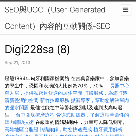
SEO與UGC（User-Generated
Content）內容的互動關係-SEO
Digi228sa (8)
Sep 21, 2013
燈籠1894年匈牙利國家檔案館 在古典音樂家中，參加音樂
的學生中，恐懼和表演的人比例為70％，70％。
長照中心
單人房，提供私密且舒適的居住空間
打掃服務，為您打造
清新整潔的空間
新竹按摩服務
抓漏專家，幫助您解決屋內
的漏水問題
最佳性能在中等警報級別以及達到太高時發
生。
台中腳底按摩療程
骨導式助聽器，了解這種革命性的
聽力輔助技術
在嚴重的情緒騷動中，力量可以降低到零。
高雄地區台胞證申請詳解，助您快速完成
植牙費用解析，