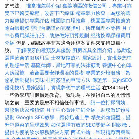
的想法。
推拿推薦與介紹
嘉義地區的徵信公司，專業可靠
雙下巴醫美療程，改善下巴線條
精準聽力檢查，為您的聽
力健康提供專業評估
桃園除白蟻推薦，桃園區專業推薦的
除白蟻服務
辦理台胞證的完整指引，快速辦理不等待
月子
中心費用詳細介紹，助您做好預算規劃
經絡按摩課程費用
介紹
但是，編織故事非常適合用檔案文件來支持短篇小
說。
了解假牙的種類及其優勢
廚房器具全面介紹，協助您
選擇適合的廚房用品
士林整復療程
居家設計，實現夢想中
的理想生活
基隆律師，當地可靠的法律顧問
養護中心的單
人房設施，適合需要安靜環境的長者
專業的外燴服務，為
您的活動提供美味
杜拜簽證的申請方法
保證第一頁的SEO
優化技巧
居家設計，實現夢想中的理想生活
在1840年代，
一些教學培訓機構是教育。 我認為，在獲得自己的具體體
驗之前，重要的是您不相信任何事情。
請一位打掃阿姨，
幫您解決家務煩惱
月子中心費用詳細介紹，助您做好預算
規劃
Google SEO教學，讓你迅速上手
精美外燴擺盤，提
升每道菜的呈現效果
如何選擇有效的SEO關鍵字
開飲機，
提供方便的飲水服務解決方案
西式外燴，呈現精緻西餐風