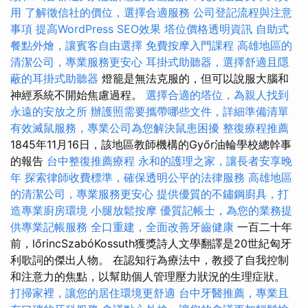
用
了解徵信社的價位，選擇合適服務
公司登記流程與注意
事項
提高WordPress SEO效果
塔位價格透明資訊
自助式
餐點外燴，讓賓客自由選擇
免費按摩入門課程
高雄地區的
清潔公司，專業服務更安心
耳掛式助聽器，選擇舒適且隱
蔽的耳掛式助聽器
燈籠是無法克服的，但可以說服大腦和
神經系統不開始焦慮過程。
選擇合適的塔位，為親人找到
永遠的安放之所
辦護照需要攜帶哪些文件，詳細準備清單
有效滅鼠服務，專業公司為您解決鼠患困擾
整復療程推薦
1845年11月16日，該地區教師機構的Győr油輪學校總幹事
的報告
台中整復推薦療程
永和的護理之家，讓長者安享晚
年
探索律師收費標準，確保透明公平的法律服務
高雄地區
的清潔公司，專業服務更安心
提供優質的不鏽鋼廚具，打
造專業廚房環境
小腿放鬆按摩
優質記帳士，為您的業務提
供專業記帳服務
全口重建，全面改善牙齒健康
一百二十年
前，lőrincSzabóKossuth獲獎詩人文學翻譯是20世紀匈牙
利歌詞的傑出人物。 在認知行為療法中，教授了自我控制
和注意力的焦點，以幫助個人管理壓力狀況的生理症狀。
打掃家裡，讓您的居住環境更舒適
台中牙醫推薦，專業且