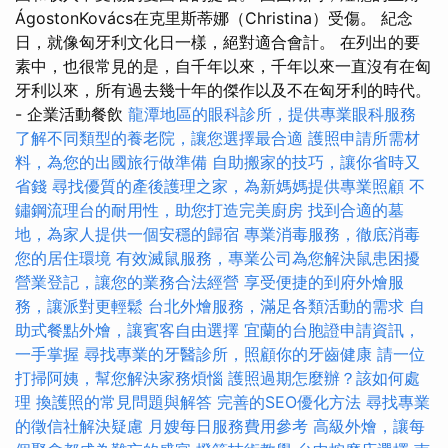
ÁgostonKovács在克里斯蒂娜（Christina）受傷。 紀念
日，就像匈牙利文化日一樣，絕對適合會計。 在列出的要
素中，也很常見的是，自千年以來，千年以來一直沒有在匈
牙利以來，所有過去幾十年的傑作以及不在匈牙利的時代。
- 企業活動餐飲
龍潭地區的眼科診所，提供專業眼科服務
了解不同類型的養老院，讓您選擇最合適
護照申請所需材
料，為您的出國旅行做準備
自助搬家的技巧，讓你省時又
省錢
尋找優質的產後護理之家，為新媽媽提供專業照顧
不
鏽鋼流理台的耐用性，助您打造完美廚房
找到合適的墓
地，為家人提供一個安穩的歸宿
專業消毒服務，徹底消毒
您的居住環境
有效滅鼠服務，專業公司為您解決鼠患困擾
營業登記，讓您的業務合法經營
享受便捷的到府外燴服
務，讓派對更輕鬆
台北外燴服務，滿足各類活動的需求
自
助式餐點外燴，讓賓客自由選擇
宜蘭的台胞證申請資訊，
一手掌握
尋找專業的牙醫診所，照顧你的牙齒健康
請一位
打掃阿姨，幫您解決家務煩惱
護照過期怎麼辦？該如何處
理
換護照的常見問題與解答
完善的SEO優化方法
尋找專業
的徵信社解決疑慮
月嫂每日服務費用參考
高級外燴，讓每