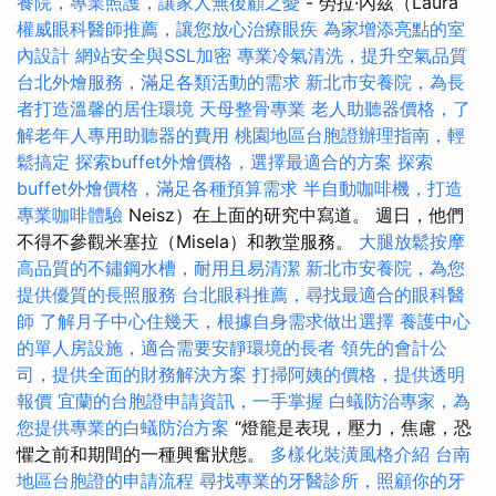
養院，專業照護，讓家人無後顧之憂
- 勞拉·內茲（Laura
權威眼科醫師推薦，讓您放心治療眼疾
為家增添亮點的室
內設計
網站安全與SSL加密
專業冷氣清洗，提升空氣品質
台北外燴服務，滿足各類活動的需求
新北市安養院，為長
者打造溫馨的居住環境
天母整骨專業
老人助聽器價格，了
解老年人專用助聽器的費用
桃園地區台胞證辦理指南，輕
鬆搞定
探索buffet外燴價格，選擇最適合的方案
探索
buffet外燴價格，滿足各種預算需求
半自動咖啡機，打造
專業咖啡體驗
Neisz）在上面的研究中寫道。 週日，他們
不得不參觀米塞拉（Misela）和教堂服務。
大腿放鬆按摩
高品質的不鏽鋼水槽，耐用且易清潔
新北市安養院，為您
提供優質的長照服務
台北眼科推薦，尋找最適合的眼科醫
師
了解月子中心住幾天，根據自身需求做出選擇
養護中心
的單人房設施，適合需要安靜環境的長者
領先的會計公
司，提供全面的財務解決方案
打掃阿姨的價格，提供透明
報價
宜蘭的台胞證申請資訊，一手掌握
白蟻防治專家，為
您提供專業的白蟻防治方案
“燈籠是表現，壓力，焦慮，恐
懼之前和期間的一種興奮狀態。
多樣化裝潢風格介紹
台南
地區台胞證的申請流程
尋找專業的牙醫診所，照顧你的牙