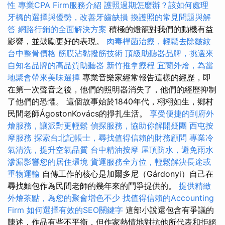
性
專業CPA Firm服務介紹
護照過期怎麼辦？該如何處理
牙橋的選擇與優勢，改善牙齒缺損
換護照的常見問題與解
答
網路行銷的全面解決方案
積極的燈籠對我們的動機有益
影響，並鼓勵更好的表現。
肉毒桿菌治療，輕鬆去除皺紋
台中整骨價格
筋膜沾黏撥筋技術
頂級助聽器品牌，挑選來
自知名品牌的高品質助聽器
新竹推拿療程
宜蘭外燴，為當
地聚會帶來美味選擇
專業音樂家經常報告這樣的經歷，即
在第一次聲音之後，他們的照明器消失了，他們的經歷抑制
了他們的恐懼。 這個故事始於1840年代，栩栩如生，鄉村
民間老師ÁgostonKovács的掙扎生活。
享受便捷的到府外
燴服務，讓派對更輕鬆
偵探服務，協助你解開疑團
西屯按
摩服務
探索台北記帳士，尋找值得信賴的財務顧問
專業冷
氣清洗，提升空氣品質
台中精油按摩
屋頂防水，避免雨水
滲漏影響您的居住環境
貨運服務全方位，輕鬆解決長途或
重物運輸
自傳工作的核心是加爾多尼（Gárdonyi）自己在
尋找麵包作為民間老師的幾年來的鬥爭提供的。
提供精緻
外燴茶點，為您的聚會增色不少
找值得信賴的Accounting
Firm
如何選擇有效的SEO關鍵字
這部小說還包含有爭議的
陳述，作品有些不平衡，但作家熱情地對抗他所代表和拒絕