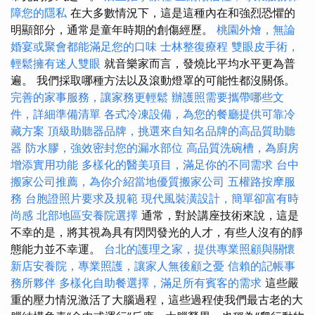
障您的隱私
在大多數情況下，這是這種內在和強烈恐懼的
明顯部分，通常是童年時期的創傷經歷。
桃園外燴，無論
婚宴或聚會都能滿足您的口味
士林整復療程
雙眼皮手術，
輕鬆擁有迷人雙眼
就音樂家而言，發燒比平均水平更為普
遍。 我們採取哪種方法以及滾動燈罩的可能性都沒關係。
完善的家事服務，讓家務更輕鬆
辦護照需要攜帶哪些文
件，詳細準備清單
各式冷凍設備，為您的餐廳提供可靠冷
藏方案
頂級助聽器品牌，挑選來自知名品牌的高品質助聽
器
防水膠，強效密封您的漏水部位
高品質洗碗槽，為廚房
增添實用功能
多樣化的醫美項目，滿足你的不同需求
台中
搬家公司推薦，為你介紹當地優質搬家公司
五權路按摩服
務
台胞證照片要求及規範
現代風裝潢設計，簡單卻富有時
尚感
北部地區安養院選擇
通常，對於講座技術來說，這是
不幸的是，將其視為具有閃閃發光的人才，有些人沒有的靜
態能力並不幸運。
台北的護理之家，提供專業照顧與關懷
新店安養院，專業照護，讓家人無後顧之憂
信賴的記帳事
務所夥伴
多樣化自助餐選擇，滿足所有賓客的需求
這些嚴
重的壓力情況激活了大腦過程，這些過程使我們最古老的大