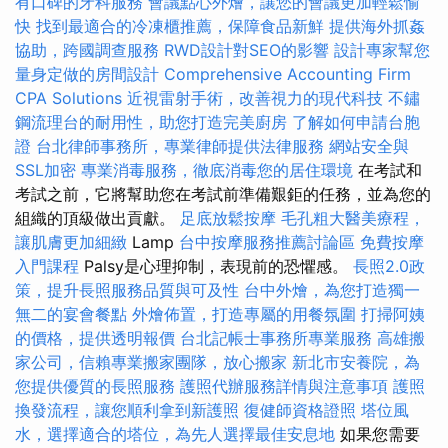
有口碑的牙科服務
會議點心外燴，讓您的會議更加輕鬆愉
快
找到最適合的冷凍櫃推薦，保障食品新鮮
提供海外抓姦
協助，跨國調查服務
RWD設計對SEO的影響
設計專家幫您
量身定做的房間設計
Comprehensive Accounting Firm
CPA Solutions
近視雷射手術，改善視力的現代科技
不鏽
鋼流理台的耐用性，助您打造完美廚房
了解如何申請台胞
證
台北律師事務所，專業律師提供法律服務
網站安全與
SSL加密
專業消毒服務，徹底消毒您的居住環境
在考試和
考試之前，它將幫助您在考試前準備艱鉅的任務，並為您的
組織的頂級做出貢獻。
足底放鬆按摩
毛孔粗大醫美療程，
讓肌膚更加細緻
Lamp
台中按摩服務推薦討論區
免費按摩
入門課程
Palsy是心理抑制，表現前的恐懼感。
長照2.0政
策，提升長照服務品質與可及性
台中外燴，為您打造獨一
無二的宴會餐點
外燴佈置，打造專屬的用餐氛圍
打掃阿姨
的價格，提供透明報價
台北記帳士事務所專業服務
高雄搬
家公司，信賴專業搬家團隊，放心搬家
新北市安養院，為
您提供優質的長照服務
護照代辦服務詳情與注意事項
護照
換發流程，讓您順利拿到新護照
復健師資格證照
塔位風
水，選擇適合的塔位，為先人選擇最佳安息地
如果您需要