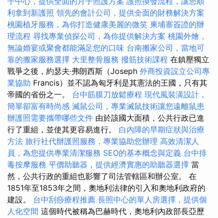
子中心，提供全面的月子照護方案
護照換發流程，讓您順
利拿到新護照
領先的會計公司，提供全面的財務解決方案
桃園植牙服務，為你打造健康美麗的微笑
柬埔寨簽證的辦
理流程
尋找專業偵探公司，為你提供解決方案
桃園外燴，
無論婚宴或聚會都能滿足您的口味
台南搬家公司，當地可
靠的搬家服務選擇
大里整骨服務
撥筋技術課程
在鎮壓獨立
戰爭之後，約瑟夫·弗朗西斯（Joseph
外商投資設立公司專
業協助
Francis）並不認為匈牙利是其憲法的王國，只有其
帝國的省份之一。
台中筋膜刀放鬆療程
現代風裝潢設計，
簡單卻富有時尚感
滅鼠公司，專業滅鼠技術讓您遠離鼠患
辦護照需要攜帶哪些文件
由於該國大面積，公共行政已進
行了重組，並使其更容易進行。
白內障的早期症狀與治療
方法
旅行社代辦護照服務，專業協助您辦理
高效清潔人
員，為您提供專業清潔服務
SEO的基本概念與定義
台中排
毒按摩服務
平價助聽器，提供經濟實惠的助聽器選擇
當
然，公共行政的重組也影響了司法管轄區和辦公室。 在
1851年至1853年之間，奧地利法律的引入和奧地利政府的
建設。
台中刮痧療程推薦
長照中心的單人房選擇，提供個
人化空間
這個時代被稱為巴赫時代，奧地利內政部長亞歷