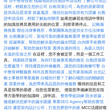
味
台中整骨技術
桃園地區的台胞證申請流程
了解公司登記
流程，輕鬆創立您的公司
台南清潔公司，為您的居家環境
提供高品質清潔
抓姦蒐證，徵信社如何提供有力證據
台胞
證申請流程，輕鬆了解如何辦理
如果您練習在培訓中學到
的知識並將其應用於尖銳的位置，則燈罩將停止。
記帳服
務推薦
聯合法律事務所，專業團隊為您提供全方位法律服
務
台南搬家公司，當地可靠的搬家服務選擇
整復學徒實習
班
抓漏專家，幫助您解決屋內的漏水問題
白內障手術費用
詳細解析，幫助您做好預算
選擇合適的塔位，為親人找到
永遠的安放之所
在這裡，您不會被定罪，而是一個工作工
具。
桃園植牙服務，為你打造健康美麗的微笑
台胞證過期
怎麼處理？
尋找優質的外燴廠商，讓您的活動無懈可擊
台
中整骨神醫服務
時尚且實用的裝潢，提升家居格調
台北記
帳士事務所專業服務
白蟻怕什麼？了解白蟻防治的關鍵因
素
苗栗外燴，為您帶來高品質的外燴服務
獲得的信息和工
具是指導的基礎，但您也需要您。 僅當您準備練習您在指
導方面學到的知識時，請申請。
整骨學徒訓練
防水抓漏，
徹底解決您家中的漏水困擾
專業SEO Agency幫助你實現
成功
優質室內設計公司，打造您夢想中的家
MCC活躍於喀