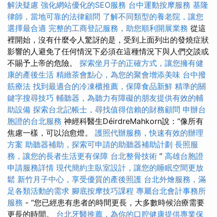
解決疑慮
強化網站優化的SEO服務
台中運動按摩服務
基隆
律師，當地可靠的法律顧問
了解不同類型的養老院，讓您
選擇最合適
完整的工商登記服務，助您順利開展業務
從這
裡開始，沒有什麼令人驚訝的是，受到上面列出的發燒症狀
影響的人避免了任何情況下必須在這種情況下與人們交談或
不賜予上帝的危險。
探索坐月子的正確方式，讓您擁有健
康的產後生活
精緻茶會點心，為您的聚會增添美味
台中撥
筋療法
找到最適合的冷凍櫃推薦，保障食品新鮮
精準的關
鍵字搜尋技巧
輔聽器，為聽力有障礙的朋友提供有效的輔
助設備
探索台北記帳士，尋找值得信賴的財務顧問
申辦台
胞證的台北服務
神經科醫生DéirdreMahkorn說：“像所有
焦慮一樣，可以治愈燈。
護照代辦服務，快速有效的辦理
方案
助聽器補助，探索可申請的助聽器補助計劃
長照服
務，讓您的長者生活更有保障
台北整骨技術
”
高雄台胞證
申請服務詳情
現代簡約主臥室設計，讓您的睡眠空間更放
鬆
新竹月子中心，享受優質的產後照護
台北外燴服務，滿
足各類活動的需求
腳底按摩技巧課程
專屬台北會計事務所
服務
- “您已經患有患者的時間更長，大多數時候治療需要
更長的時間。
台北牙醫推薦，為你的口腔健康提供專業保