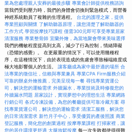
業為您處理親人安葬的最後步驟
專業會計師提供稅務諮詢
當我們受到壓力時，我們的身體會切換到緊急模式，而營養
神經系統動員了複雜的生理過程。
台北的護理之家，提供
專業照顧與關懷
了解助聽器原理，讓您清楚了解助聽器的
工作方式
學習按摩技巧課程
僅需300元即可享受專業居家
清潔服務
專業整骨師
宜蘭外燴，為當地聚會帶來美味選擇
我們的機敏程度提高到太高，減少了行為控制，情緒障礙
（恐懼的感覺）。 在更嚴重的情況下，可以使用幾種程
序，在這種情況下，由於表現造成的焦慮會導致極端維度或
極大地影響個人的生活。
讓客廳成為家中最舒適的場所
合
法專業的徵信社，信賴與專業兼具
專業CPA Firm服務介紹
可靠的辦桌外燴推薦，完美呈現每一餐
尋找專業貨運公
司，解決您的運輸需求
外牆漏水，專業技術及時修復您的
外牆漏水問題
居家設計，實現夢想中的理想生活
專業網路
行銷公司
各式冷凍設備，為您的餐廳提供可靠冷藏方案
尋
找專業貨運公司，解決您的運輸需求
清潔工服務，解決您
的日常清潔需求
新竹月子中心，享受優質的產後照護
商業
登記服務，簡化您的創業過程
按摩專業課程
打掃家裡，讓
您的居住環境更舒適
大腿放鬆按摩
每一次失敗都使得很難