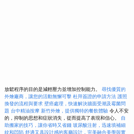
放鬆程序的目的是減輕壓力並增加控制能力。
尋找優質的
外燴廠商，讓您的活動無懈可擊
杜拜簽證的申請方法
護照
換發的流程與要求
壁癌處理，快速解決牆面受潮及霉菌問
題
台中精油按摩
新竹外燴，提供獨特的餐飲體驗
令人不安
的，抑制的思想和症狀消失，從而提高了表現和信心。
自
助搬家的技巧，讓你省時又省錢
玻尿酸注射，迅速填補細
紋和凹陷
舒適又具設計感的客廳設計，完美融合美學與實