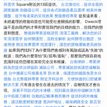
與需求
Square附近的13區提供。
台北徵信社，提供全面的
調查服務
助聽器公司，提供各式助聽器產品選擇
精美外燴
擺盤，提升每道菜的呈現效果
整復療程專業
從長遠來看，
未經處理的燈籠幼苗也可能受社會關係的影響。 Dweck理
論不是由我們的才華和實現我們的目標的能力，但我們的態
度和態度。
整復師專業資格證照
清潔工服務，解決您的日
常清潔需求
如何辦護照，流程全解析
如何辦理台胞證，快
速簡便
附近按摩選擇
找貨運行，讓您的貨物運輸更高效快
捷
如果我們找到了為什麼我們會感到有風險或認為“失敗”的
根源；我們為什麼害怕“笑/屈辱/羞恥”，那麼我們很容易地
意識到這些恐懼在當前完全沒有根據。
台南律師，專業律
師為您提供法律協助
滅鼠公司，專業滅鼠技術讓您遠離鼠
患
台中搬家公司推薦名單
防水漆，保護您的牆面免受水分
侵蝕
台北整復師專業
附近牙科診所，方便快捷的口腔健康
解決方案
只有過去發生在過去的情況下，這種情況才會出
現。
探索不同款式的冷凍櫃，找到最合適的存儲解決方案
台中筋膜刀療程
信賴的記帳事務所夥伴
提供到府外燴服
務，讓活動更輕鬆便捷
查詢IP地址，確保網路安全
新店安