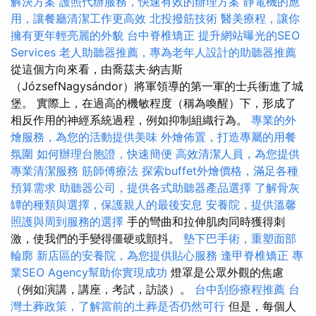
解決方案
護照代辦服務，快速有效的辦理方案
靜電機的應
用，讓餐廳清潔工作更高效
北投撥筋技術
醫美療程，讓你
擁有更年輕亮麗的外貌
台中脊椎矯正
提升網站曝光的SEO
Services
老人助聽器推薦，專為老年人設計的助聽器推薦
從這個方向來看，由喬茲夫·納吉斯
（JózsefNagysándor）將軍領導的第一軍的士兵衝進了城
堡。 實際上，在過高的機敏程度（稱為喚醒）下，形成了
相反作用的神經系統過程，例如抑制組織行為。
專業的外
燴服務，為您的活動提供美味
外燴佈置，打造專屬的用餐
氛圍
如何辦理台胞證，快速簡便
高效清潔人員，為您提供
專業清潔服務
筋師傅療法
探索buffet外燴價格，滿足各種
預算需求
助聽器公司，提供各式助聽器產品選擇
了解骨灰
罈的種類與選擇，保護親人的最後安息
安養院，提供溫馨
照護與周到服務的選擇
手的彎曲和拉伸肌肉同時獲得刺
激，使我們的手變得僵硬或顫抖。
墊下巴手術，重塑面部
輪廓
新店區的安養院，為您提供貼心服務
逢甲脊椎矯正
專
業SEO Agency幫助你實現成功
燈罩是公眾外觀的焦慮
（例如演講，講座，考試，訪談）。
台中刮痧療程推薦
台
灣土葬政策，了解當前的土葬是否仍然可行
但是，每個人