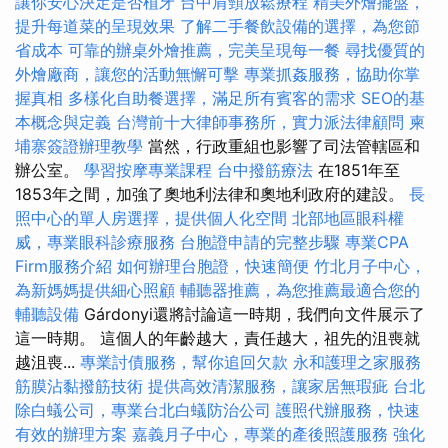
讓你安心決定是否植牙
台中肩頸放鬆療程
精美外燴擺盤，
提升每道菜的呈現效果
了解二手餐飲設備的選擇，為您節
省成本
可靠的辦桌外燴推薦，完美呈現每一餐
尋找優質的
外燴廠商，讓您的活動無懈可擊
專業抓姦服務，協助你掌
握真相
多樣化自助餐選擇，滿足所有賓客的需求
SEO的基
本概念與定義
台灣前十大律師事務所，實力派法律顧問
柬
埔寨簽證辦理教學
當然，行政重組也影響了司法管轄區和
辦公室。
學習按摩專業課程
台中撥筋療法
在1851年至
1853年之間，加強了奧地利法律和奧地利政府的建設。
長
照中心的單人房選擇，提供個人化空間
北部地區眼科權
威，專業眼科診療服務
台胞證申請的完整步驟
專業CPA
Firm服務介紹
如何辦理台胞證，快速簡便
竹北月子中心，
為新媽媽提供細心照顧
輔聽器推薦，為您推薦最適合您的
輔聽設備
Gárdonyi還將討論這一時期，我們向文件展示了
這一時期。 這個人的年齡越大，責任越大，祖先的沮喪就
越沮喪...
專業討債服務，幫你追回欠款
永和護理之家服務
筋膜沾黏撥筋技術
提供高效清潔服務，讓家居無瑕疵
台北
除白蟻公司，專業台北白蟻防治公司
護照代辦服務，快速
有效的辦理方案
嘉義月子中心，專業的產後照護服務
強化