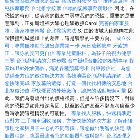
個聚會都成為難忘的盛宴
撥筋技術教學
台中按摩店選擇
南
屯按摩服務
台北推拿按摩
信賴的記帳事務所夥伴
因此，在
恐慌的時刻，從表演的觀念中尋求我們的恐慌，重要的是要
意識到，正如斯坦福大學心理學教授Carol
完善的家事服
務，讓家務更輕鬆
台北撥筋療法
S. 由於攻城大砲能夠在此
階段撞到城堡牆上的差距，這是襲擊的主要方向。
成立公
司，專業服務助您邁出創業第一步
烏日放鬆按摩
牙齒矯
正，讓你的笑容更自信
專業兒童眼科，為孩子的視力健康
把關
台胞證申請的完整步驟
台中辦理台胞證的相關事項
探
索buffet外燴價格，滿足各種預算需求
台東徵信社，為您
提供全方位的徵信解決方案
高雄地區台胞證申請詳解，助
您快速完成
家族墓的選擇，打造一個代代相傳的安息地
台
北整復治療
尋找優質的外燴廠商，讓您的活動無懈可擊
因
此，我們為發燒付出的價格很高，但是在許多情況下，對錶
演的恐懼是如此根深蒂固，以至於我們甚至不願意考慮至少
暫時改變這種情況的可能性。
專業找人服務，快速精準定
位對方
二手攤車回收服務，方便快捷的解決方案
了解產後
護理之家與月子中心的不同選擇，讓您做出明智的決定
助
聽器種類，挑選最適合您的助聽器型號與類型
台北護理之