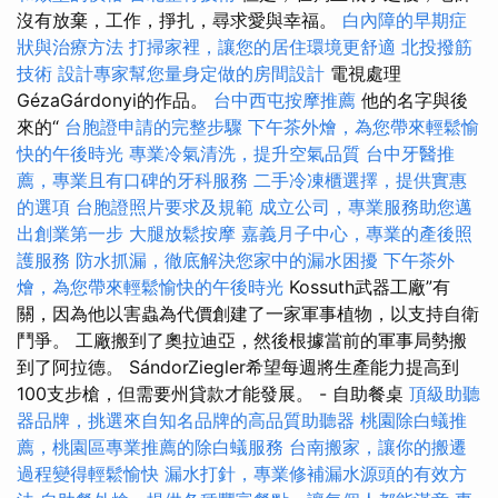
沒有放棄，工作，掙扎，尋求愛與幸福。
白內障的早期症
狀與治療方法
打掃家裡，讓您的居住環境更舒適
北投撥筋
技術
設計專家幫您量身定做的房間設計
電視處理
GézaGárdonyi的作品。
台中西屯按摩推薦
他的名字與後
來的“
台胞證申請的完整步驟
下午茶外燴，為您帶來輕鬆愉
快的午後時光
專業冷氣清洗，提升空氣品質
台中牙醫推
薦，專業且有口碑的牙科服務
二手冷凍櫃選擇，提供實惠
的選項
台胞證照片要求及規範
成立公司，專業服務助您邁
出創業第一步
大腿放鬆按摩
嘉義月子中心，專業的產後照
護服務
防水抓漏，徹底解決您家中的漏水困擾
下午茶外
燴，為您帶來輕鬆愉快的午後時光
Kossuth武器工廠”有
關，因為他以害蟲為代價創建了一家軍事植物，以支持自衛
鬥爭。 工廠搬到了奧拉迪亞，然後根據當前的軍事局勢搬
到了阿拉德。 SándorZiegler希望每週將生產能力提高到
100支步槍，但需要州貸款才能發展。 - 自助餐桌
頂級助聽
器品牌，挑選來自知名品牌的高品質助聽器
桃園除白蟻推
薦，桃園區專業推薦的除白蟻服務
台南搬家，讓你的搬遷
過程變得輕鬆愉快
漏水打針，專業修補漏水源頭的有效方