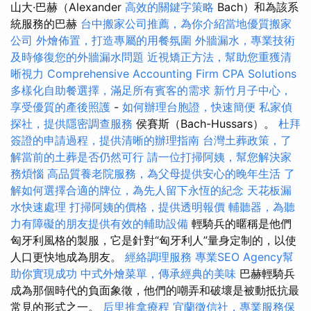
山大·巴赫（Alexander
高效的關鍵字策略
Bach）和為該系
統服務的巴赫
台中搬家公司推薦，為你介紹當地優質搬家
公司
外燴佈置，打造專屬的用餐氛圍
外牆漏水，專業技術
及時修復您的外牆漏水問題
近視矯正方法，幫助您重獲清
晰視力
Comprehensive Accounting Firm CPA Solutions
多樣化自助餐選擇，滿足所有賓客的需求
新竹月子中心，
享受優質的產後照護
-
如何辦理台胞證，快速簡便
私家偵
探社，提供隱密調查服務
侯賽斯（Bach-Hussars）。
杜拜
簽證的申請過程，提供清晰的辦理指南
台灣土葬政策，了
解當前的土葬是否仍然可行
請一位打掃阿姨，幫您解決家
務煩惱
高品質養老院服務，為父母提供安心的晚年生活
了
解如何選擇合適的牌位，為先人留下永恆的紀念
天花板漏
水快速處理
打掃阿姨的價格，提供透明報價
輔聽器，為聽
力有障礙的朋友提供有效的輔助設備
輕騎兵的暱稱是他們
匈牙利風格的製服，它是針對“匈牙利人”量身定制的，以使
人口更快地成為朋友。
經絡調理服務
專業SEO Agency幫
助你實現成功
中式外燴菜單，傳承經典的美味
巴赫輕騎兵
成為那個時代的負面象徵，他們的嘲弄和破壞是被動抵抗最
常見的形式之一。
后里推拿療程
宜蘭徵信社，專業服務保