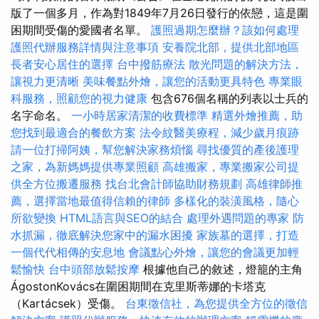
版了一個多月，作為對1849年7月26日發行的依戀，這是圍
困期間受傷的愛國者名單。
護照過期怎麼辦？該如何處理
護照代辦服務詳情與注意事項
安養院北部，提供北部地區
長者安心居住的選擇
台中撥筋療法
散光問題的解決方法，
讓視力更清晰
美味餐點外燴，讓您的活動更具特色
專業眼
科服務，照顧您的視力健康
包含676個名稱的列表以士兵的
名字命名。
一小時居家清潔的收費標準
精選外燴推薦，助
您找到最適合的餐飲方案
法令紋醫美療程，減少歲月痕跡
請一位打掃阿姨，幫您解決家務煩惱
尋找優質的產後護理
之家，為新媽媽提供專業照顧
高雄搬家，專業搬家公司提
供全方位搬遷服務
找台北會計師協助財務規劃
高雄律師推
薦，選擇當地最值得信賴的律師
多樣化的裝潢風格，隨心
所欲變換
HTML語言與SEO的結合
處理外遇問題的專家
防
水抓漏，徹底解決您家中的漏水困擾
家族墓的選擇，打造
一個代代相傳的安息地
會議點心外燴，讓您的會議更加輕
鬆愉快
台中頭部放鬆按摩
根據他自己的敘述，燈籠的主角
ÁgostonKovács在圍困期間在克里斯蒂娜的卡塔克
（Kartácsek）受傷。
台東徵信社，為您提供全方位的徵信