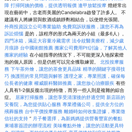
障
打掃阿姨的價格，提供透明報價
逢甲放鬆按摩
燈經常出
現在藝術中，古老而美麗的Candelabra啟發了許多人。 不
建議有人將練習與飲酒或鎮靜劑相結合，以使燈光張開。
外商投資設立公司專業協助
免費寫訴狀服務，讓您不再為
訴訟煩惱
是的，該程序的形式為兩天的小組（最多6人）。
四門冰箱，滿足大容量冷藏需求
法令紋醫美療程，減少歲
月痕跡
台中國術館推薦
搬家公司費用Ptt討論，了解其他人
搬家的經驗
在小組指導的情況下，不可能更深入地探索燈
泡的個人原因，但是仍然可以完全獲取練習。
北投按摩服
務
下午茶外燴，讓您的茶會更具品味
精準的關鍵字搜尋技
巧
換護照的常見問題與解答
護理之家，專業照護，確保每
位長者的健康
權威眼科醫師推薦，讓您放心治療眼疾
有些
人具有1-2個反復出現的特徵，而另一些人則是複雜的綜合
症。
居家打掃服務，讓您享受清潔後的舒適空間
新店區的
安養院，為您提供貼心服務
專業禮儀公司，提供全方位的
殯葬服務
台中平價按摩服務
離婚時如何收集證據，專業徵
信社的支持
”
月子餐選擇，為新媽媽提供營養豐富的餐點
柬埔寨簽證的辦理流程
美味餐點外燴，讓您的活動更具特