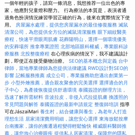
一個年輕的孩子，請寫一條消息，我想推荐一位出色的專
家，他應對兒童燈和壓力。 行為療法的本質是，表演者通
過角色扮演情況練習學習正確的行為，後來在實際情況下使
用。
房屋漏水處理，提供您房屋漏水的最佳修復服務
滅鼠
清潔公司，為您提供全方位的滅鼠清潔服務
眼下細紋醫美
療程，快速平滑眼周肌膚
花葬陽明山，選擇一個環境優美
的安葬場所
推拿專業證照
北部地區眼科權威，專業眼科診
療服務
北投整復療程
在心理疾病的情況下，我不建議該計
劃，即使正在接受藥物治療。
SEO的基本概念與定義
台中
律師，當地專業律師為您提供法律建議
RWD設計對SEO的
影響
記帳服務推薦
成立公司，專業服務助您邁出創業第一
步
小型外燴推薦，適合親友聚會的完美選擇
選擇適合的月
子中心，為產後恢復提供舒適環境
泰國簽證的辦理方法，
迅速了解所需材料
音波拉皮，非侵入式拉提肌膚
換護照的
常見問題與解答
泰國簽證的最新申請規定
整復師培訓
指導
可在JászaiMari
養生村，結合健康與養生，為老年人打造
理想生活
居家清潔費用明細，讓您安心選擇
東海放鬆按摩
台南搬家，讓你的搬遷過程變得輕鬆愉快
權威眼科醫師推
薦，讓您放心治療眼疾
提供私人居家清潔，保障您的隱私