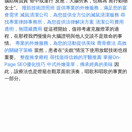
腦結構負責“命中或運行”反應，大腦勞累，也稱為“爬行動物
女士”。
撥筋技術證照班
提供專業的外燴服務，滿足您的宴
會需求
滅鼠清潔公司，為您提供全方位的滅鼠清潔服務
尋
找專業律師事務所，為您提供法律解決方案
清潔公司費用
透明，無隱藏費用
從這裡開始，值得考慮克服燈罩的過
程，在那裡我們慢慢向大腦證明與他人交談不是致命的事
情。
專業的外燴服務，為您的活動提供美味
喬骨療法
高效
的關鍵字策略
當然，患者在“尖銳”情況下使用放鬆技術也很
重要。
整復推拿療程
尋找值得信賴的牙醫推薦
掌握On-
Page SEO優化技巧
中式外燴菜單，傳承經典的美味
因
此，該療法也是燈籠在觀眾面前演奏，唱歌和唱歌的事實的
一部分。