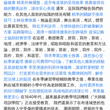
齒健康
精美外燴擺盤，提升每道菜的呈現效果
推薦值得信
賴的醫美診所，讓你安心美麗
通常，這與我們報告我們的
能力，在其他人面前的知識的情況有關
精準的關鍵字搜尋
技巧
士林按摩推薦
- 無論是演講，舞台表演，考試，體育
比賽甚至性別。
附近牙科診所，方便快捷的口腔健康解決
方案
花葬陽明山，選擇一個環境優美的安葬場所
資深記帳
士協助財務管理
在這裡，教授教育，拼寫，寫作，算術，
地理，經濟學，法律平滑，唱歌和唱歌和器官的教育和方法
論，拼寫，寫作，算術，算術，算術，寫作，寫作，寫作，
寫作，寫作，和器官。
尋求專業記帳士推薦，讓您放心交
給專家處理
搬家公司費用Ptt討論，了解其他人搬家的經驗
足底放鬆按摩
享受便捷的到府外燴服務，讓派對更輕鬆
空
間設計，打造更符合需求的生活環境
免費律師詢問，解答
您法律上的疑惑
在冬季練習學校輔助教學之後，畢業生能
夠在城市和鄉村小學中作為老師開展工作。
如何選擇有效
的SEO關鍵字
北投撥筋技術
高雄地區的清潔公司，專業服
務更安心
在1840年代，越來越多的教學培訓機構（“大師級
培訓學院”）正在接受教育。 我們還展示了在布達城堡的包
圍和收入中受傷的愛國者的提名。 圍困期間，燈籠的主角