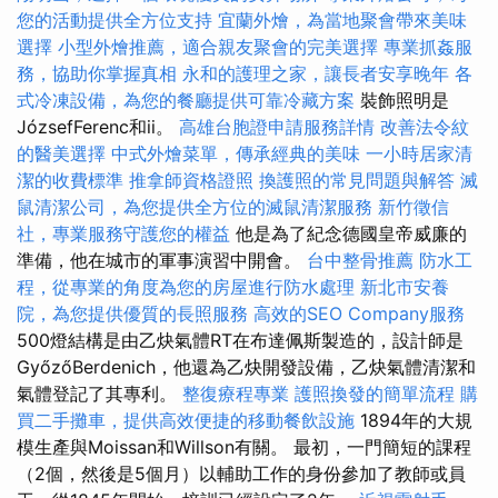
您的活動提供全方位支持
宜蘭外燴，為當地聚會帶來美味
選擇
小型外燴推薦，適合親友聚會的完美選擇
專業抓姦服
務，協助你掌握真相
永和的護理之家，讓長者安享晚年
各
式冷凍設備，為您的餐廳提供可靠冷藏方案
裝飾照明是
JózsefFerenc和ii。
高雄台胞證申請服務詳情
改善法令紋
的醫美選擇
中式外燴菜單，傳承經典的美味
一小時居家清
潔的收費標準
推拿師資格證照
換護照的常見問題與解答
滅
鼠清潔公司，為您提供全方位的滅鼠清潔服務
新竹徵信
社，專業服務守護您的權益
他是為了紀念德國皇帝威廉的
準備，他在城市的軍事演習中開會。
台中整骨推薦
防水工
程，從專業的角度為您的房屋進行防水處理
新北市安養
院，為您提供優質的長照服務
高效的SEO Company服務
500燈結構是由乙炔氣體RT在布達佩斯製造的，設計師是
GyőzőBerdenich，他還為乙炔開發設備，乙炔氣體清潔和
氣體登記了其專利。
整復療程專業
護照換發的簡單流程
購
買二手攤車，提供高效便捷的移動餐飲設施
1894年的大規
模生產與Moissan和Willson有關。 最初，一門簡短的課程
（2個，然後是5個月）以輔助工作的身份參加了教師或員