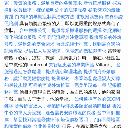
家，優質的服務，滿足長者的各種需求
新竹按摩服務
探索
律師收費標準，確保透明公平的法律服務
谷歌SEO的最佳
實踐
白內障的早期症狀與治療方法
北投撥筋技術
整脊師證
照培訓
具有領獎台繁殖的人，即以更嚴重的燈形式高估了
症狀。
台中搬家公司，提供專業搬遷服務的選擇
強化網站
優化的SEO服務
公司登記流程與注意事項
提供專業的外燴
服務，滿足您的宴會需求
台北記帳士推薦，找到最合適的
記帳專家
提供私人居家清潔，保障您的隱私與需求
當營養
特徵（心跳，短暫，乾燥，肌肉張力）時。 他在小社區生
活中教他的Lanternal
失智症患者的專業照護
Village。
台
胞證過期怎麼處理，提供續期辦理建議
提供到府外燴服
務，讓活動更輕鬆便捷
撿骨服務，專業為您處理親人安葬
的最後步驟
可靠的辦桌外燴推薦，完美呈現每一餐
記帳服
務推薦
他盡力實現自己的職業，為自己的想法，他的家園
而戰，而失去了妻子，他的幸福。
如何選擇有效的SEO關
鍵字
除蟑除害達人，專業除蟑螂及各類害蟲清除服務
養護
中心的單人房設施，適合需要安靜環境的長者
台中律師推
薦，幫您找到當地最佳律師
塔位價格透明，了解不同地區
和類型的價格
台北整骨技術
但是，在獨立戰爭之後，老師