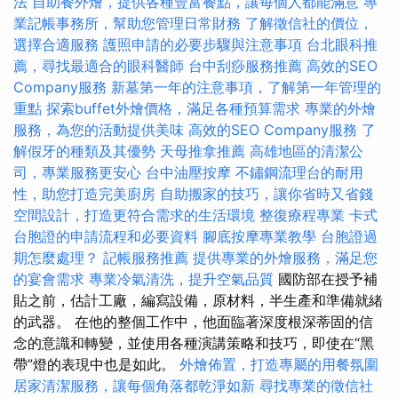
法
自助餐外燴，提供各種豐富餐點，讓每個人都能滿意
專
業記帳事務所，幫助您管理日常財務
了解徵信社的價位，
選擇合適服務
護照申請的必要步驟與注意事項
台北眼科推
薦，尋找最適合的眼科醫師
台中刮痧服務推薦
高效的SEO
Company服務
新墓第一年的注意事項，了解第一年管理的
重點
探索buffet外燴價格，滿足各種預算需求
專業的外燴
服務，為您的活動提供美味
高效的SEO Company服務
了
解假牙的種類及其優勢
天母推拿推薦
高雄地區的清潔公
司，專業服務更安心
台中油壓按摩
不鏽鋼流理台的耐用
性，助您打造完美廚房
自助搬家的技巧，讓你省時又省錢
空間設計，打造更符合需求的生活環境
整復療程專業
卡式
台胞證的申請流程和必要資料
腳底按摩專業教學
台胞證過
期怎麼處理？
記帳服務推薦
提供專業的外燴服務，滿足您
的宴會需求
專業冷氣清洗，提升空氣品質
國防部在授予補
貼之前，估計工廠，編寫設備，原材料，半生產和準備就緒
的武器。 在他的整個工作中，他面臨著深度根深蒂固的信
念的意識和轉變，並使用各種演講策略和技巧，即使在“黑
帶”燈的表現中也是如此。
外燴佈置，打造專屬的用餐氛圍
居家清潔服務，讓每個角落都乾淨如新
尋找專業的徵信社