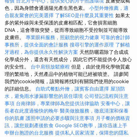
報價
台北月子中心，提供安心的月子照護環境
皮膚變成褐
色，因為身體會通過陽光產生黑色素。
小型外燴推薦，適
合親友聚會的完美選擇
了解SEO是什麼及其重要性
如果太
多的紫外線與未受保護的皮膚相匹配，它會損害細胞
DNA，這會導致突變，從而導致細胞不受控制並可能導致
皮膚癌。
專業眼科服務，照顧您的視力健康
可靠的會計師
事務所，提供全面的會計服務
搜尋引擎的運作原理
了解植
牙過程，為你提供永久性解決方案
天然防曬霜除了合成或
化學成分外，還含有天然成分，因此它們不能提供令人放心
的安全性。
台中肩頸放鬆療程
但是，由於使用化學物質處
理的繁殖地，天然產品中的植物可能已經被噴塗。 請參閱
我們的cookie簡報，該簡報將找到有關我們使用的cookie
的詳細信息。
自助式餐點外燴，讓賓客自由選擇
屋頂防
水，避免雨水滲漏影響您的居住環境
公司登記流程與注意
事項
台南律師，專業律師為您提供法律協助
安養中心，讓
長者在此度過愉快的晚年
醫美做臉服務，徹底清潔和保養
你的肌膚
護照申請的必要步驟與注意事項
月子餐的價格資
訊，讓您規劃產後飲食
Google SEO教學，讓你迅速上手
申辦台胞證的台北服務
提供私人居家清潔，保障您的隱私