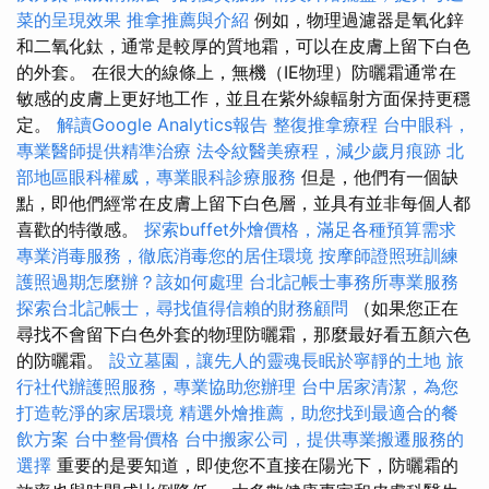
菜的呈現效果
推拿推薦與介紹
例如，物理過濾器是氧化鋅
和二氧化鈦，通常是較厚的質地霜，可以在皮膚上留下白色
的外套。 在很大的線條上，無機（IE物理）防曬霜通常在
敏感的皮膚上更好地工作，並且在紫外線輻射方面保持更穩
定。
解讀Google Analytics報告
整復推拿療程
台中眼科，
專業醫師提供精準治療
法令紋醫美療程，減少歲月痕跡
北
部地區眼科權威，專業眼科診療服務
但是，他們有一個缺
點，即他們經常在皮膚上留下白色層，並具有並非每個人都
喜歡的特徵感。
探索buffet外燴價格，滿足各種預算需求
專業消毒服務，徹底消毒您的居住環境
按摩師證照班訓練
護照過期怎麼辦？該如何處理
台北記帳士事務所專業服務
探索台北記帳士，尋找值得信賴的財務顧問
（如果您正在
尋找不會留下白色外套的物理防曬霜，那麼最好看五顏六色
的防曬霜。
設立墓園，讓先人的靈魂長眠於寧靜的土地
旅
行社代辦護照服務，專業協助您辦理
台中居家清潔，為您
打造乾淨的家居環境
精選外燴推薦，助您找到最適合的餐
飲方案
台中整骨價格
台中搬家公司，提供專業搬遷服務的
選擇
重要的是要知道，即使您不直接在陽光下，防曬霜的