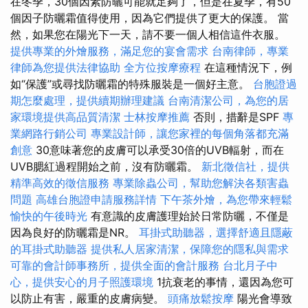
在冬季，30個因素防曬可能就足夠了，但是在夏季，有50
個因子防曬霜值得使用，因為它們提供了更大的保護。 當
然，如果您在陽光下一天，請不要一個人相信這件衣服。
提供專業的外燴服務，滿足您的宴會需求
台南律師，專業
律師為您提供法律協助
全方位按摩療程
在這種情況下，例
如“保護”或尋找防曬霜的特殊服裝是一個好主意。
台胞證過
期怎麼處理，提供續期辦理建議
台南清潔公司，為您的居
家環境提供高品質清潔
士林按摩推薦
否則，措辭是SPF
專
業網路行銷公司
專業設計師，讓您家裡的每個角落都充滿
創意
30意味著您的皮膚可以承受30倍的UVB輻射，而在
UVB腮紅過程開始之前，沒有防曬霜。
新北徵信社，提供
精準高效的徵信服務
專業除蟲公司，幫助您解決各類害蟲
問題
高雄台胞證申請服務詳情
下午茶外燴，為您帶來輕鬆
愉快的午後時光
有意識的皮膚護理始於日常防曬，不僅是
因為良好的防曬霜是NR。
耳掛式助聽器，選擇舒適且隱蔽
的耳掛式助聽器
提供私人居家清潔，保障您的隱私與需求
可靠的會計師事務所，提供全面的會計服務
台北月子中
心，提供安心的月子照護環境
1抗衰老的事情，還因為您可
以防止有害，嚴重的皮膚病變。
頭痛放鬆按摩
陽光會導致