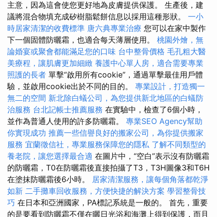
主意，因為這會使您更好地為皮膚提供保護。 生產後，建
議將混合物填充成矽樹脂鬆餅信息以採用這種形狀。
一小
時居家清潔的收費標準
唐六典專業治療
您可以在家中製作
下一個固體防曬霜，也適合每天薄層使用。
桃園外燴，無
論婚宴或聚會都能滿足您的口味
台中整骨價格
毛孔粗大醫
美療程，讓肌膚更加細緻
養護中心單人房，適合需要專業
照護的長者
單擊“啟用所有cookie”，通過單擊最佳用戶體
驗，並啟用cookie出於不同的目的。
專業設計，打造獨一
無二的空間
新北除白蟻公司，為您提供新北地區的白蟻防
治服務
台北記帳士推薦服務
在實驗中，檢查了6個小時，
並作為普通人使用的許多防曬霜。
專業SEO Agency幫助
你實現成功
推薦一些信譽良好的搬家公司，為你提供搬家
服務
宜蘭徵信社，專業服務保障您的隱私
了解不同類型的
養老院，讓您選擇最合適
在圖片中，“空白”表示沒有防曬霜
的防曬霜，T0在防曬霜後直接拍攝了T3，T3H圖像3和T6H
在塗抹防曬霜後6小時。
居家清潔服務，讓每個角落都乾淨
如新
二手攤車回收服務，方便快捷的解決方案
學習整骨技
巧
在日本和亞洲國家，PA標記系統是一般的。 首先，重要
的是要看到防曬霜不僅在曬日光浴和海灘上得到保護，而且