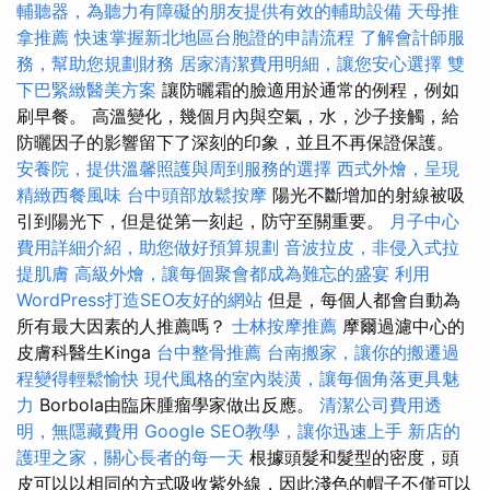
輔聽器，為聽力有障礙的朋友提供有效的輔助設備
天母推
拿推薦
快速掌握新北地區台胞證的申請流程
了解會計師服
務，幫助您規劃財務
居家清潔費用明細，讓您安心選擇
雙
下巴緊緻醫美方案
讓防曬霜的臉適用於通常的例程，例如
刷早餐。 高溫變化，幾個月內與空氣，水，沙子接觸，給
防曬因子的影響留下了深刻的印象，並且不再保證保護。
安養院，提供溫馨照護與周到服務的選擇
西式外燴，呈現
精緻西餐風味
台中頭部放鬆按摩
陽光不斷增加的射線被吸
引到陽光下，但是從第一刻起，防守至關重要。
月子中心
費用詳細介紹，助您做好預算規劃
音波拉皮，非侵入式拉
提肌膚
高級外燴，讓每個聚會都成為難忘的盛宴
利用
WordPress打造SEO友好的網站
但是，每個人都會自動為
所有最大因素的人推薦嗎？
士林按摩推薦
摩爾過濾中心的
皮膚科醫生Kinga
台中整骨推薦
台南搬家，讓你的搬遷過
程變得輕鬆愉快
現代風格的室內裝潢，讓每個角落更具魅
力
Borbola由臨床腫瘤學家做出反應。
清潔公司費用透
明，無隱藏費用
Google SEO教學，讓你迅速上手
新店的
護理之家，關心長者的每一天
根據頭髮和髮型的密度，頭
皮可以以相同的方式吸收紫外線，因此淺色的帽子不僅可以