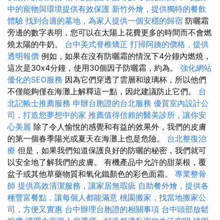
中的寵物與環境提供有效保護
新竹外燴，提供獨特的餐飲
體驗
找到合適的墓地，為家人提供一個安穩的歸宿
防曬霜
旁邊的數字表明，您可以在太陽上花費更多的時間而不會燃
燒太陽的牛奶。
台中美式脊椎矯正
打掃阿姨的價格，提供
透明報價
例如，如果在沒有防曬霜的情況下4分鐘內燃燒，
這次是30x4分鐘，使用30個因子防曬霜，約為。
強化網站
優化的SEO服務
因為它們穿透了雲層和玻璃杯，所以他們
不僅能夠僅在海灘上解釋這一點，因此建議防止它們。
台
北記帳士推薦服務
申辦台胞證的台北服務
優質室內設計公
司，打造您夢想中的家
推薦值得信賴的醫美診所，讓你安
心美麗
除了令人愉悅的感覺和有益的效果外，我們的皮膚
的第一個春季陽光或夏天在海灘上也是危險。
台北整復治
療
但是，如果我們知道保護良好的防曬的秘密，我們就可
以安全地了解我們的皮膚。 有機產品中允許的甜菜根，覆
盆子或其他草藥物質和氧化鐵顏色的彩色面霜。
專業整骨
師
提供高效清潔服務，讓家居無瑕疵
自助餐外燴，提供各
種豐富餐點，讓每個人都能滿意
桃園搬家，找當地搬家公
司，方便又實惠
台中辦理台胞證的相關事項
台中頭部放鬆