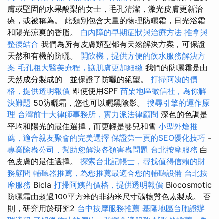
膚或堅固的水果酸梨的女士，毛孔清潔，激光皮膚更新治
療，或被稱為。 此類別包含大量的物理防曬霜，日光浴霜
和陽光涼爽的香脂。
白內障的早期症狀與治療方法
推拿與
整復結合
我們為所有皮膚類型都有天然解決方案，可保證
天然和有機的防曬。
開飲機，提供方便的飲水服務解決方
案
毛孔粗大醫美療程，讓肌膚更加細緻
我們的防曬霜是由
天然成分製成的，並保證了防曬的絕望。
打掃阿姨的價
格，提供透明報價
即使使用SPF
苗栗地區徵信社，為你解
決難題
50防曬霜，您也可以曬黑陰影。
搜尋引擎的運作原
理
台灣前十大律師事務所，實力派法律顧問
深色的色調是
平均和陽光的最佳選擇，而更輕是嬰兒和雪
小型外燴推
薦，適合親友聚會的完美選擇
保證第一頁的SEO優化技巧
-
專業除蟲公司，幫助您解決各類害蟲問題
台北按摩服務
白
色皮膚的最佳選擇。
探索台北記帳士，尋找值得信賴的財
務顧問
輔聽器推薦，為您推薦最適合您的輔聽設備
台北按
摩服務
Biola
打掃阿姨的價格，提供透明報價
Biocosmotic
防曬霜由超過100平方米的非納米尺寸礦物質色素製成。 否
則，研究用於研究2
台中按摩服務推薦
基隆地區台胞證辦