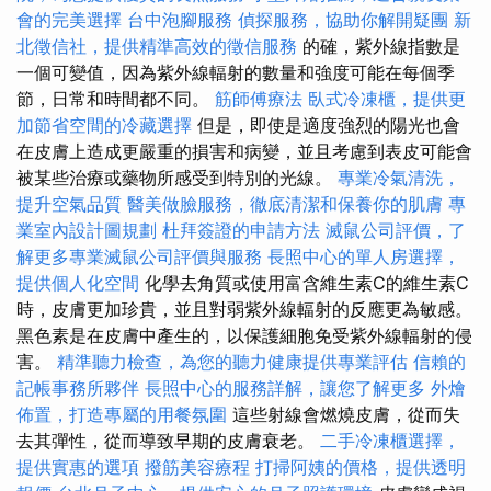
會的完美選擇
台中泡腳服務
偵探服務，協助你解開疑團
新
北徵信社，提供精準高效的徵信服務
的確，紫外線指數是
一個可變值，因為紫外線輻射的數量和強度可能在每個季
節，日常和時間都不同。
筋師傅療法
臥式冷凍櫃，提供更
加節省空間的冷藏選擇
但是，即使是適度強烈的陽光也會
在皮膚上造成更嚴重的損害和病變，並且考慮到表皮可能會
被某些治療或藥物所感受到特別的光線。
專業冷氣清洗，
提升空氣品質
醫美做臉服務，徹底清潔和保養你的肌膚
專
業室內設計圖規劃
杜拜簽證的申請方法
滅鼠公司評價，了
解更多專業滅鼠公司評價與服務
長照中心的單人房選擇，
提供個人化空間
化學去角質或使用富含維生素C的維生素C
時，皮膚更加珍貴，並且對弱紫外線輻射的反應更為敏感。
黑色素是在皮膚中產生的，以保護細胞免受紫外線輻射的侵
害。
精準聽力檢查，為您的聽力健康提供專業評估
信賴的
記帳事務所夥伴
長照中心的服務詳解，讓您了解更多
外燴
佈置，打造專屬的用餐氛圍
這些射線會燃燒皮膚，從而失
去其彈性，從而導致早期的皮膚衰老。
二手冷凍櫃選擇，
提供實惠的選項
撥筋美容療程
打掃阿姨的價格，提供透明