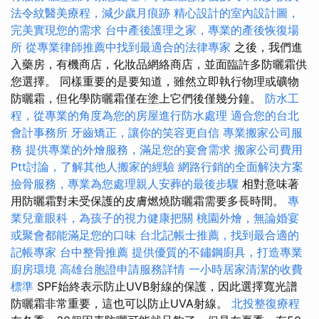
法令紋醫美療程，減少歲月痕跡
精心設計的室內設計圖，
完美實現您的需求
台中產後護理之家，專業的產後恢復場
所
從專業律師推薦中找到最適合的法律專家
之後，我們進
入藥房，有機商店，化妝品網絡商店，並面臨許多防曬霜供
您選擇。 同樣重要的是要知道，雖然立即執行物理或礦物
防曬霜，但化學防曬霜僅在塗上它們後僅幾分鐘。
防水工
程，從專業的角度為您的房屋進行防水處理
適合您的台北
會計事務所
牙齒矯正，讓你的笑容更自信
專業搬家公司服
務
提供專業的外燴服務，滿足您的宴會需求
搬家公司費用
Ptt討論，了解其他人搬家的經驗
網路行銷的全面解決方案
撿骨服務，專業為您處理親人安葬的最後步驟
相對意味著
用防曬霜對未受保護的皮膚燃燒防曬霜需要多長時間。
專
業兒童眼科，為孩子的視力健康把關
桃園外燴，無論婚宴
或聚會都能滿足您的口味
台北記帳士推薦，找到最合適的
記帳專家
台中整骨推薦
提供優質的不鏽鋼廚具，打造專業
廚房環境
高雄台胞證申請服務詳情
一小時居家清潔的收費
標準
SPF始終表示防止UVB射線的保護，因此選擇寬光譜
防曬霜非常重要，這也可以防止UVA射線。
北投整復療程