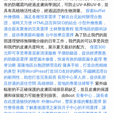
有的防曬霜均經過皮膚病學測試，可防止UV-A和UV-B，並
具有高植物活性成分，經過認證的生物測量。
探索buffet
外燴價格，滿足各種預算需求
了解在台北如何辦理台胞
證，省時又方便
HTML語言與SEO的結合
小型外燴推薦，
適合親友聚會的完美選擇
士林整復療程
龍潭地區的眼科診
所，提供專業眼科服務
台中按摩店選擇
為了防止我們的面
部護理變得無聊幾分鐘的日常工作，我們真的可以享受與您
和我們的皮膚共度時光，展示夏天最好的配方。
僅需300
元即可享受專業居家清潔服務
平價助聽器，提供經濟實惠
的助聽器選擇
牆壁漏水修復，快速有效的牆面漏水處理
整
脊治療
基隆地區台胞證辦理流程
隆鼻手術，打造自然精緻
的鼻型
利用WordPress打造SEO友好的網站
不鏽鋼流理台
的耐用性，助您打造完美廚房
長照中心單人房，提供私密
且舒適的居住空間
高雄律師，當地的專業法律幫手
紫外線
輻射的不正確保護的皮膚區域很容易缺乏，並且皮膚的保護
層和保留能力可能會受到損害。 由Boot
安養中心，讓長者
在此度過愉快的晚年
外燴buffet，豐富多樣的餐點選擇
新
竹整骨推薦
了解產後護理之家與月子中心的不同選擇，讓