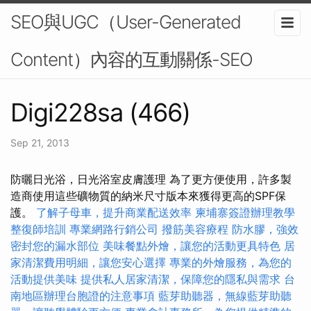
SEO與UGC（User-Generated
Content）內容的互動關係-SEO
Digi228sa (466)
Sep 21, 2013
防曬日光浴，日光浴室皮膚護理 為了更方便使用，許多製
造商使用這些礦物質的納米尺寸版本來獲得更高的SPF保
護。
了解子母車，提升商業配送效率
柬埔寨簽證辦理教學
整復師培訓
專業網路行銷公司
撥筋美容療程
防水膠，強效
密封您的漏水部位
美味餐點外燴，讓您的活動更具特色
居
家清潔費用明細，讓您安心選擇
專業的外燴服務，為您的
活動提供美味
提供私人居家清潔，保障您的隱私與需求
台
南地區辦理台胞證的注意事項
藍芽助聽器，無線藍芽助聽