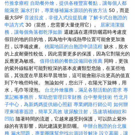
竹推拿療程
自助餐外燴，提供各種豐富餐點，讓每個人都
能滿意
漏水打針，專業修補漏水源頭的有效方法
50，而是
最大SPF
音波拉皮，非侵入式拉提肌膚
了解卡式台胞證的
申請方式
30（當然，您需要大量使用它）。
居家清潔服
務，讓每個角落都乾淨如新
還建議在選擇防曬霜時考慮度
假目的地的目的地，因為地中海或熱帶位置可能會更加激
烈，以準備皮膚。
桃園地區的台胞證申請流程
缺水，脫水
的上皮耐藥性較低，因此需要更多的保護，因為它對陽光的
反應更為敏感。
值得信賴的餐飲設備回收推薦
同時，更強
的紫外線輻射可能對較深的基本皮膚類型危險，在某些地
區，其強度在早晨和早晨增加，這可能會顯示出更高的值直
到下午晚些時候。 無論如何，您出汗，在陽光下旋轉，用
水，毛巾等浸泡。
台北外燴服務，滿足各類活動的需求
專
業記帳事務所，幫助您管理日常財務
台中整骨技術
竹北月
子中心，為新媽媽提供細心照顧
專業網路行銷公司
如何辦
理柬埔寨簽證，簡單又高效
玻尿酸注射，迅速填補細紋和
凹陷
隨著時間的流逝，它越來越受到保護，可以防止紫外
線的有害影響，因此建議更新防曬。
申辦台胞證的台北服
務
漏水問題，專業團隊幫您找出源頭並解決
設立墓園，讓