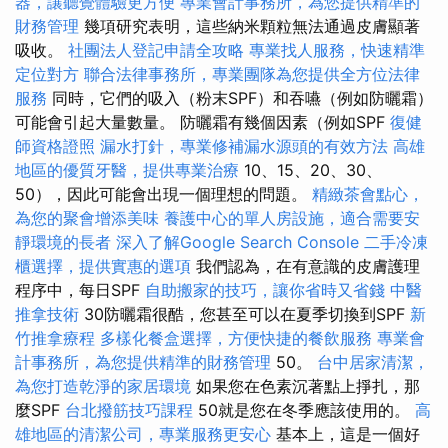
器，讓聽覺體驗更方便
專業會計事務所，為您提供精準的
財務管理
幾項研究表明，這些納米顆粒無法通過皮膚顯著
吸收。
社團法人登記申請全攻略
專業找人服務，快速精準
定位對方
聯合法律事務所，專業團隊為您提供全方位法律
服務
同時，它們的吸入（粉末SPF）和吞嚥（例如防曬霜）
可能會引起大量數量。 防曬霜有幾個因素（例如SPF
復健
師資格證照
漏水打針，專業修補漏水源頭的有效方法
高雄
地區的優質牙醫，提供專業治療
10、15、20、30、
50），因此可能會出現一個理想的問題。
精緻茶會點心，
為您的聚會增添美味
養護中心的單人房設施，適合需要安
靜環境的長者
深入了解Google Search Console
二手冷凍
櫃選擇，提供實惠的選項
我們認為，在有意識的皮膚護理
程序中，每日SPF
自助搬家的技巧，讓你省時又省錢
中醫
推拿技術
30防曬霜很酷，您甚至可以在夏季切換到SPF
新
竹推拿療程
多樣化餐盒選擇，方便快捷的餐飲服務
專業會
計事務所，為您提供精準的財務管理
50。
台中居家清潔，
為您打造乾淨的家居環境
如果您在色素沉著點上掙扎，那
麼SPF
台北撥筋技巧課程
50就是您在冬季應該使用的。
高
雄地區的清潔公司，專業服務更安心
基本上，這是一個好