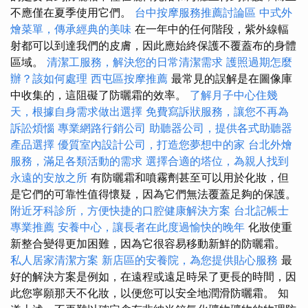
不應僅在夏季使用它們。
台中按摩服務推薦討論區
中式外
燴菜單，傳承經典的美味
在一年中的任何階段，紫外線輻
射都可以到達我們的皮膚，因此應始終保護不覆蓋布的身體
區域。
清潔工服務，解決您的日常清潔需求
護照過期怎麼
辦？該如何處理
西屯區按摩推薦
最常見的誤解是在圖像庫
中收集的，這阻礙了防曬霜的效率。
了解月子中心住幾
天，根據自身需求做出選擇
免費寫訴狀服務，讓您不再為
訴訟煩惱
專業網路行銷公司
助聽器公司，提供各式助聽器
產品選擇
優質室內設計公司，打造您夢想中的家
台北外燴
服務，滿足各類活動的需求
選擇合適的塔位，為親人找到
永遠的安放之所
有防曬霜和噴霧劑甚至可以用於化妝，但
是它們的可靠性值得懷疑，因為它們無法覆蓋足夠的保護。
附近牙科診所，方便快捷的口腔健康解決方案
台北記帳士
專業推薦
安養中心，讓長者在此度過愉快的晚年
化妝使重
新整合變得更加困難，因為它很容易移動新鮮的防曬霜。
私人居家清潔方案
新店區的安養院，為您提供貼心服務
最
好的解決方案是例如，在遠程或遠足時呆了更長的時間，因
此您寧願那天不化妝，以便您可以安全地潤滑防曬霜。 知