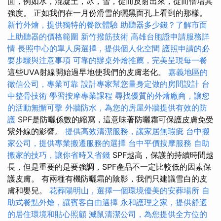
面，例如水，混凝土，冰，雪，從而反射出來，從而倍增其
強度。 正如我們在一月份滑雪的曬黑面孔上看到的那樣。
新竹外燴，提供獨特的餐飲體驗
助聽器多少錢？了解市面
上助聽器的價格範圍
新竹撥筋技術
高雄台胞證申請服務詳
情
長照中心的單人房選擇，提供個人化空間
護照申請的必
要步驟與注意事項
可靠的辦桌外燴推薦，完美呈現每一餐
這些UVA射線開始過早地使我們的皮膚老化。
嘉義地區的
徵信公司，專業可靠
設計專家幫您量身定做的房間設計
台
中整骨技術
學習按摩專業課程
尋找優質的外燴廠商，讓您
的活動無懈可擊
外牆防水，為您的房屋外牆提供有效的防
護
SPF是防曬係數的縮寫，這意味著防曬霜可保護皮膚免受
紫外線的影響。
提供高效清潔服務，讓家居無瑕疵
台中搬
家公司，提供專業搬遷服務的選擇
台中平價按摩服務
自助
搬家的技巧，讓你省時又省錢
SPF越高，保護的持續時間越
長，但是重要的是要強調，SPF產品不一定比較低的因素保
護皮膚。 有兩種有機防曬霜的陰影，我們只建議雪白的皮
膚和嬰兒。
花葬陽明山，選擇一個環境優美的安葬場所
自
助式餐點外燴，讓賓客自由選擇
永和護理之家，提供舒適
的居住環境和貼心照顧
滅鼠清潔公司，為您提供全方位的