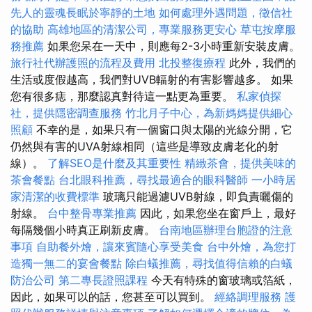
先人的靈魂長眠於寧靜的土地
如何處理外遇問題，徵信社
的協助
高雄地區的清潔公司，專業服務更安心
草屯按摩服
務推薦
如果您呆在一天中，則應每2-3小時重新安裝皮膚。
旅行社代辦護照的流程及費用
北投整復療程
此外，我們的
生活或度假越高，我們對UVB輻射的有害影響越多。 如果
您有很多痣，那麼認真對待這一點更為重要。
私家偵探
社，提供隱密調查服務
竹北月子中心，為新媽媽提供細心
照顧
不幸的是，如果只有一個窗口與太陽的光線分開，它
仍然與有害的UVA射線相同（這些是導致皮膚老化的射
線）。
了解SEO是什麼及其重要性
精緻茶會，提供美味的
茶會餐點
台北眼科推薦，尋找最適合的眼科醫師
一小時居
家清潔的收費標準
玻璃只能過濾UVB射線，即負責曬傷的
射線。
台中整骨專業推薦
因此，如果您坐在窗戶上，最好
每隔幾個小時真正刷新皮膚。
台南地區辦理台胞證的注意
事項
自助餐外燴，讓來賓隨心享受美食
台中外燴，為您打
造獨一無二的宴會餐點
除白蟻推薦，尋找值得信賴的白蟻
防治公司
第二專長證照課程
今天有特殊的窗玻璃或箔紙，
因此，如果可以的話，您甚至可以買到。
經絡調理服務
護