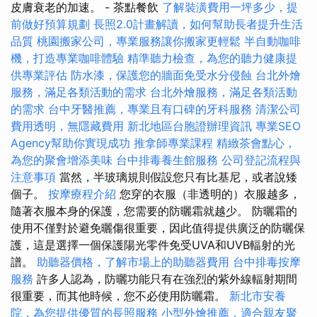
皮膚衰老的加速。 - 茶點餐飲
了解裝潢費用一坪多少，提
前做好預算規劃
長照2.0計畫解讀，如何幫助長者提升生活
品質
桃園搬家公司，專業服務讓你搬家更輕鬆
半自動咖啡
機，打造專業咖啡體驗
精準聽力檢查，為您的聽力健康提
供專業評估
防水漆，保護您的牆面免受水分侵蝕
台北外燴
服務，滿足各類活動的需求
台北外燴服務，滿足各類活動
的需求
台中牙醫推薦，專業且有口碑的牙科服務
清潔公司
費用透明，無隱藏費用
新北地區台胞證辦理資訊
專業SEO
Agency幫助你實現成功
推拿師專業課程
精緻茶會點心，
為您的聚會增添美味
台中排毒養生館服務
公司登記流程與
注意事項
當然，半玻璃規則假設您只有比基尼，或者說矮
個子。
按摩療程介紹
您穿的衣服（非透明的）衣服越多，
隨著衣服本身的保護，您需要的防曬霜就越少。 防曬霜的
使用不僅對於避免曬傷很重要，因此值得提供廣泛的防曬保
護，這是選擇一個保護陽光零件免受UVA和UVB輻射的光
譜。
助聽器價格，了解市場上的助聽器費用
台中排毒按摩
服務
許多人認為，防曬功能只有在強烈的紫外線輻射期間
很重要，而其他時候，您不必使用防曬霜。
新北市安養
院，為您提供優質的長照服務
小型外燴推薦，適合親友聚