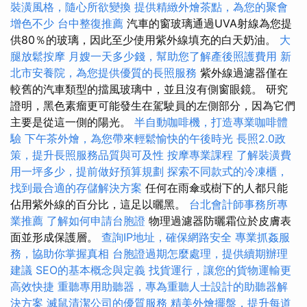
裝潢風格，隨心所欲變換
提供精緻外燴茶點，為您的聚會
增色不少
台中整復推薦
汽車的窗玻璃通過UVA射線為您提
供80％的玻璃，因此至少使用紫外線填充的白天奶油。
大
腿放鬆按摩
月嫂一天多少錢，幫助您了解產後照護費用
新
北市安養院，為您提供優質的長照服務
紫外線過濾器僅在
較舊的汽車類型的擋風玻璃中，並且沒有側窗眼鏡。 研究
證明，黑色素瘤更可能發生在駕駛員的左側部分，因為它們
主要是從這一側的陽光。
半自動咖啡機，打造專業咖啡體
驗
下午茶外燴，為您帶來輕鬆愉快的午後時光
長照2.0政
策，提升長照服務品質與可及性
按摩專業課程
了解裝潢費
用一坪多少，提前做好預算規劃
探索不同款式的冷凍櫃，
找到最合適的存儲解決方案
任何在雨傘或樹下的人都只能
佔用紫外線的百分比，這足以曬黑。
台北會計師事務所專
業推薦
了解如何申請台胞證
物理過濾器防曬霜位於皮膚表
面並形成保護層。
查詢IP地址，確保網路安全
專業抓姦服
務，協助你掌握真相
台胞證過期怎麼處理，提供續期辦理
建議
SEO的基本概念與定義
找貨運行，讓您的貨物運輸更
高效快捷
重聽專用助聽器，專為重聽人士設計的助聽器解
決方案
滅鼠清潔公司的優質服務
精美外燴擺盤，提升每道