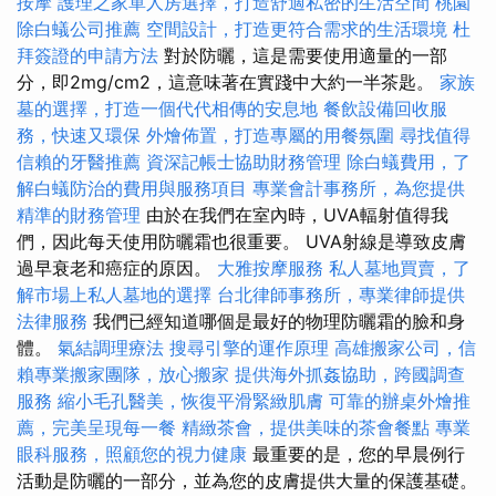
按摩
護理之家單人房選擇，打造舒適私密的生活空間
桃園
除白蟻公司推薦
空間設計，打造更符合需求的生活環境
杜
拜簽證的申請方法
對於防曬，這是需要使用適量的一部
分，即2mg/cm2，這意味著在實踐中大約一半茶匙。
家族
墓的選擇，打造一個代代相傳的安息地
餐飲設備回收服
務，快速又環保
外燴佈置，打造專屬的用餐氛圍
尋找值得
信賴的牙醫推薦
資深記帳士協助財務管理
除白蟻費用，了
解白蟻防治的費用與服務項目
專業會計事務所，為您提供
精準的財務管理
由於在我們在室內時，UVA輻射值得我
們，因此每天使用防曬霜也很重要。 UVA射線是導致皮膚
過早衰老和癌症的原因。
大雅按摩服務
私人墓地買賣，了
解市場上私人墓地的選擇
台北律師事務所，專業律師提供
法律服務
我們已經知道哪個是最好的物理防曬霜的臉和身
體。
氣結調理療法
搜尋引擎的運作原理
高雄搬家公司，信
賴專業搬家團隊，放心搬家
提供海外抓姦協助，跨國調查
服務
縮小毛孔醫美，恢復平滑緊緻肌膚
可靠的辦桌外燴推
薦，完美呈現每一餐
精緻茶會，提供美味的茶會餐點
專業
眼科服務，照顧您的視力健康
最重要的是，您的早晨例行
活動是防曬的一部分，並為您的皮膚提供大量的保護基礎。