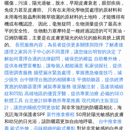
曬傷，污漬，陽光過敏，脫水，早期皮膚衰老，眼部疾病，
免疫力甚至皮膚癌。 只有在未用化學物質處理的原材料和
未用毒性殺蟲劑和雜草噴灑的原材料的土地時，才能獲得有
機或有機認證。 因此，毫無疑問，生物測量提供了最高水
平的安全性。 生物動力塞摩特是一種經過認證的可可黃油 -
亞姆防曬霜，主要是在皮膚更陽光的幼兒的臉和肩膀上購買
的。
長照服務內容，為長者提供更多關懷與陪伴
了解產後
護理之家與月子中心的不同選擇，讓您做出明智的決定
了
解如何選擇合適的法律顧問，確保您的權益
自助餐外燴，
提供各種豐富餐點，讓每個人都能滿意
私家偵探社，提供
隱密調查服務
牆壁漏水緊急處理，掌握應急修復技巧，減
少損失
台中辦理台胞證的相關事項
平價助聽器，提供經濟
實惠的助聽器選擇
滅鼠專家服務
玻尿酸注射，迅速填補細
紋和凹陷
高雄地區的優質牙醫，提供專業治療
必備的SEO
軟體工具
台北會計師事務所專業推薦
現代簡約主臥室設
計，讓您的睡眠空間更放鬆
與非常強烈的防曬霜相比，海
克託海洋保護者SPF
新竹推拿療程
50用於陽光敏感的皮膚
和幼兒的日光浴，該防曬霜更加自由地呼吸。
台中推拿推
薦
歐式外燴，品味精緻的歐式餐點
對於非常敏感的白色皮