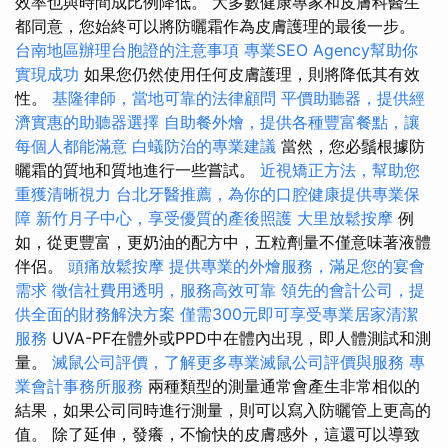
效率也與時間成比例降低。 大多數健康專家和皮膚科醫生
都同意，您始終可以將防曬霜作為皮膚護理的最後一步。
台南地區辦理台胞證的注意事項
專業SEO Agency幫助你
實現成功
如果您仍然使用任何皮膚護理，則將降低其有效
性。
基隆律師，當地可靠的法律顧問
平價助聽器，提供經
濟實惠的助聽器選擇
自助餐外燴，提供各種豐富餐點，讓
每個人都能滿意
白蟻防治的專業建議
當然，您必鬚根據防
曬霜的質地和質地進行一些嘗試。
近視矯正方法，幫助您
重獲清晰視力
台北牙醫推薦，為你的口腔健康提供專業保
障
新竹月子中心，享受優質的產後照護
大里放鬆按摩
例
如，從更豐富，更奶油的配方中，五粒劑量不僅意味著液體
伴侶。
頭痛放鬆按摩
提供專業的外燴服務，滿足您的宴會
需求
徵信社費用透明，服務高效可靠
領先的會計公司，提
供全面的財務解決方案
僅需300元即可享受專業居家清潔
服務
UVA-PF在體外或PPD中在體內出現，即​​人體測試和測
量。
滅鼠公司評價，了解更多專業滅鼠公司評價與服務
專
業會計事務所服務
兩種類型的測量通常會產生非常相似的
結果，如果公司同時進行測量，則可以寫入防曬管上更高的
值。 除了延伸，發癢，不愉快的皮膚感外，這還可以導致