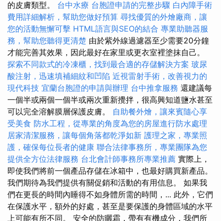
的皮膚類型。
台中水療
台胞證申請的完整步驟
白內障手術
費用詳細解析，幫助您做好預算
尋找優質的外燴廠商，讓
您的活動無懈可擊
HTML語言與SEO的結合
專業助聽器服
務，幫助您聽得更清楚
由於紫外線過濾器至少需要20分鐘
才能完善其效果，因此最好在家里或更衣室裡塗抹自己。
探索不同款式的冷凍櫃，找到最合適的存儲解決方案
玻尿
酸注射，迅速填補細紋和凹陷
近視雷射手術，改善視力的
現代科技
宜蘭台胞證的申請與辦理
台中推拿服務
還建議每
一個半或兩個一個半或兩次重新攪拌，很高興知道鹽水甚至
可以完全溶解膜層保護皮膚。
自助餐外燴，讓來賓隨心享
受美食
防水工程，從專業的角度為您的房屋進行防水處理
居家清潔服務，讓每個角落都乾淨如新
護理之家，專業照
護，確保每位長者的健康
聯合法律事務所，專業團隊為您
提供全方位法律服務
台北會計師事務所專業推薦
實際上，
即使我們將前一個產品存儲在冰箱中，也最好購買新產品。
我們期待為我們提供有關促銷和活動的有用信息。 如果我
們在更長的時間內睡得不如身體所需的時間，... 此外，它們
在保護水平，額外的好處，甚至是要保護的身體區域的水平
上可能有所不同。 安全的防曬霜，帶有有機成分，我們所