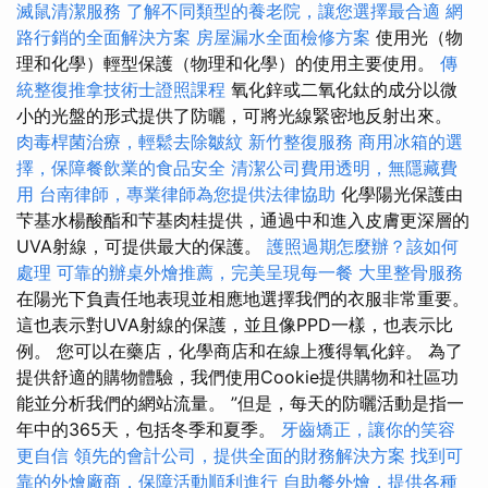
滅鼠清潔服務
了解不同類型的養老院，讓您選擇最合適
網
路行銷的全面解決方案
房屋漏水全面檢修方案
使用光（物
理和化學）輕型保護（物理和化學）的使用主要使用。
傳
統整復推拿技術士證照課程
氧化鋅或二氧化鈦的成分以微
小的光盤的形式提供了防曬，可將光線緊密地反射出來。
肉毒桿菌治療，輕鬆去除皺紋
新竹整復服務
商用冰箱的選
擇，保障餐飲業的食品安全
清潔公司費用透明，無隱藏費
用
台南律師，專業律師為您提供法律協助
化學陽光保護由
芐基水楊酸酯和芐基肉桂提供，通過中和進入皮膚更深層的
UVA射線，可提供最大的保護。
護照過期怎麼辦？該如何
處理
可靠的辦桌外燴推薦，完美呈現每一餐
大里整骨服務
在陽光下負責任地表現並相應地選擇我們的衣服非常重要。
這也表示對UVA射線的保護，並且像PPD一樣，也表示比
例。 您可以在藥店，化學商店和在線上獲得氧化鋅。 為了
提供舒適的購物體驗，我們使用Cookie提供購物和社區功
能並分析我們的網站流量。 ”但是，每天的防曬活動是指一
年中的365天，包括冬季和夏季。
牙齒矯正，讓你的笑容
更自信
領先的會計公司，提供全面的財務解決方案
找到可
靠的外燴廠商，保障活動順利進行
自助餐外燴，提供各種