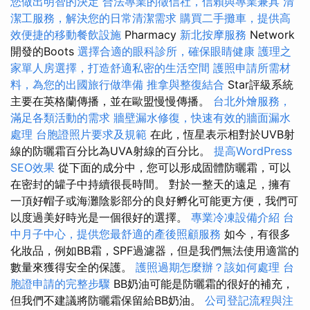
您做出明智的決定
合法專業的徵信社，信賴與專業兼具
清
潔工服務，解決您的日常清潔需求
購買二手攤車，提供高
效便捷的移動餐飲設施
Pharmacy
新北按摩服務
Network
開發的Boots
選擇合適的眼科診所，確保眼睛健康
護理之
家單人房選擇，打造舒適私密的生活空間
護照申請所需材
料，為您的出國旅行做準備
推拿與整復結合
Star評級系統
主要在英格蘭傳播，並在歐盟慢慢傳播。
台北外燴服務，
滿足各類活動的需求
牆壁漏水修復，快速有效的牆面漏水
處理
台胞證照片要求及規範
在此，恆星表示相對於UVB射
線的防曬霜百分比為UVA射線的百分比。
提高WordPress
SEO效果
從下面的成分中，您可以形成固體防曬霜，可以
在密封的罐子中持續很長時間。 對於一整天的遠足，擁有
一頂好帽子或海灘陰影部分的良好孵化可能更方便，我們可
以度過美好時光是一個很好的選擇。
專業冷凍設備介紹
台
中月子中心，提供您最舒適的產後照顧服務
如今，有很多
化妝品，例如BB霜，SPF過濾器，但是我們無法使用適當的
數量來獲得安全的保護。
護照過期怎麼辦？該如何處理
台
胞證申請的完整步驟
BB奶油可能是防曬霜的很好的補充，
但我們不建議將防曬霜保留給BB奶油。
公司登記流程與注