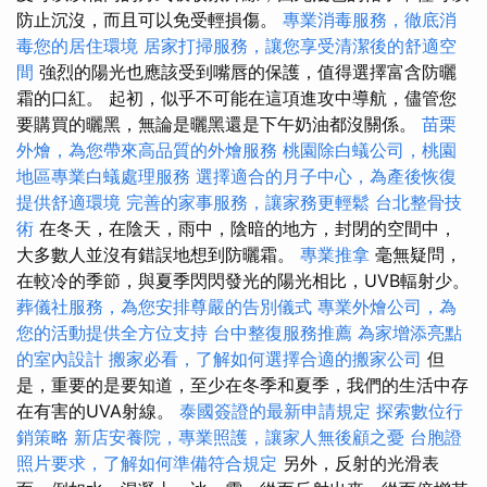
防止沉沒，而且可以免受輕損傷。
專業消毒服務，徹底消
毒您的居住環境
居家打掃服務，讓您享受清潔後的舒適空
間
強烈的陽光也應該受到嘴唇的保護，值得選擇富含防曬
霜的口紅。 起初，似乎不可能在這項進攻中導航，儘管您
要購買的曬黑，無論是曬黑還是下午奶油都沒關係。
苗栗
外燴，為您帶來高品質的外燴服務
桃園除白蟻公司，桃園
地區專業白蟻處理服務
選擇適合的月子中心，為產後恢復
提供舒適環境
完善的家事服務，讓家務更輕鬆
台北整骨技
術
在冬天，在陰天，雨中，陰暗的地方，封閉的空間中，
大多數人並沒有錯誤地想到防曬霜。
專業推拿
毫無疑問，
在較冷的季節，與夏季閃閃發光的陽光相比，UVB輻射少。
葬儀社服務，為您安排尊嚴的告別儀式
專業外燴公司，為
您的活動提供全方位支持
台中整復服務推薦
為家增添亮點
的室內設計
搬家必看，了解如何選擇合適的搬家公司
但
是，重要的是要知道，至少在冬季和夏季，我們的生活中存
在有害的UVA射線。
泰國簽證的最新申請規定
探索數位行
銷策略
新店安養院，專業照護，讓家人無後顧之憂
台胞證
照片要求，了解如何準備符合規定
另外，反射的光滑表