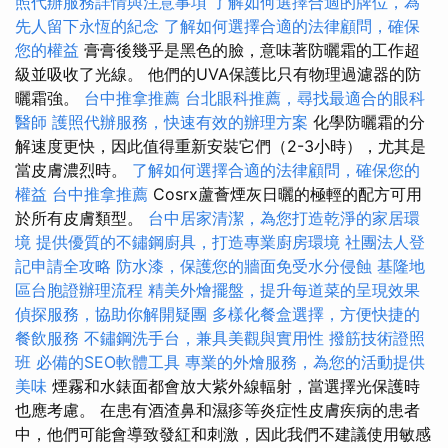
照代辦服務詳情與注意事項
了解如何選擇合適的牌位，為
先人留下永恆的紀念
了解如何選擇合適的法律顧問，確保
您的權益
膏膏後幾乎是黑色的臉，意味著防曬霜的工作超
級並吸收了光線。 他們的UVA保護比只有物理過濾器的防
曬霜強。
台中推拿推薦
台北眼科推薦，尋找最適合的眼科
醫師
護照代辦服務，快速有效的辦理方案
化學防曬霜的分
解速度更快，因此值得重新安裝它們（2-3小時），尤其是
當皮膚濃烈時。
了解如何選擇合適的法律顧問，確保您的
權益
台中推拿推薦
Cosrx蘆薈煙灰日曬的極輕的配方可用
於所有皮膚類型。
台中居家清潔，為您打造乾淨的家居環
境
提供優質的不鏽鋼廚具，打造專業廚房環境
社團法人登
記申請全攻略
防水漆，保護您的牆面免受水分侵蝕
基隆地
區台胞證辦理流程
精美外燴擺盤，提升每道菜的呈現效果
偵探服務，協助你解開疑團
多樣化餐盒選擇，方便快捷的
餐飲服務
不鏽鋼洗手台，兼具美觀與實用性
撥筋技術證照
班
必備的SEO軟體工具
專業的外燴服務，為您的活動提供
美味
煙霧和水錶面都會放大紫外線輻射，當選擇光保護時
也應考慮。 在患有酒渣鼻和濕疹等炎症性皮膚疾病的患者
中，他們可能會導致發紅和刺激，因此我們不建議使用敏感