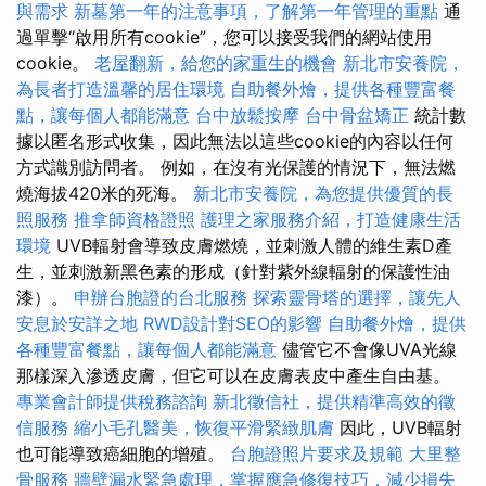
與需求
新墓第一年的注意事項，了解第一年管理的重點
通
過單擊“啟用所有cookie”，您可以接受我們的網站使用
cookie。
老屋翻新，給您的家重生的機會
新北市安養院，
為長者打造溫馨的居住環境
自助餐外燴，提供各種豐富餐
點，讓每個人都能滿意
台中放鬆按摩
台中骨盆矯正
統計數
據以匿名形式收集，因此無法以這些cookie的內容以任何
方式識別訪問者。 例如，在沒有光保護的情況下，無法燃
燒海拔420米的死海。
新北市安養院，為您提供優質的長
照服務
推拿師資格證照
護理之家服務介紹，打造健康生活
環境
UVB輻射會導致皮膚燃燒，並刺激人體的維生素D產
生，並刺激新黑色素的形成（針對紫外線輻射的保護性油
漆）。
申辦台胞證的台北服務
探索靈骨塔的選擇，讓先人
安息於安詳之地
RWD設計對SEO的影響
自助餐外燴，提供
各種豐富餐點，讓每個人都能滿意
儘管它不會像UVA光線
那樣深入滲透皮膚，但它可以在皮膚表皮中產生自由基。
專業會計師提供稅務諮詢
新北徵信社，提供精準高效的徵
信服務
縮小毛孔醫美，恢復平滑緊緻肌膚
因此，UVB輻射
也可能導致癌細胞的增殖。
台胞證照片要求及規範
大里整
骨服務
牆壁漏水緊急處理，掌握應急修復技巧，減少損失