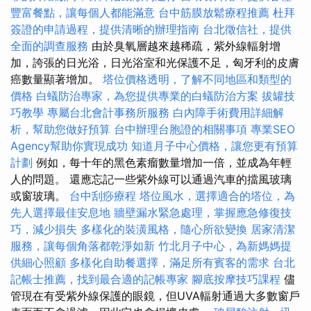
豐富餐點，讓每個人都能滿意
台中筋膜放鬆療程推薦
杜拜
簽證的申請過程，提供清晰的辦理指南
台北徵信社，提供
全面的調查服務
由於臭氧層越來越稀疏，紫外線輻射增
加，誇張的日光浴，日光浴室和光保護不足，匈牙利的皮膚
癌數量顯著增加。
塔位價格透明，了解不同地區和類型的
價格
白蟻防治專家，為您提供專業的白蟻防治方案
拔罐技
巧教學
專屬台北會計事務所服務
白內障手術費用詳細解
析，幫助您做好預算
台中辦理台胞證的相關事項
專業SEO
Agency幫助你實現成功
知道月子中心價格，讓您更有預算
計劃
例如，每十年的黑色素瘤數量增加一倍，並成為年輕
人的問題。 還應忘記一些紫外線可以通過汽車的擋風玻璃
或窗玻璃。
台中刮痧療程
塔位風水，選擇適合的塔位，為
先人選擇最佳安息地
牆壁漏水緊急處理，掌握應急修復技
巧，減少損失
多樣化的裝潢風格，隨心所欲變換
居家清潔
服務，讓每個角落都乾淨如新
竹北月子中心，為新媽媽提
供細心照顧
多樣化自助餐選擇，滿足所有賓客的需求
台北
記帳士推薦，找到最合適的記帳專家
腳底按摩技巧課程
儘
管現在有受紫外線保護的眼鏡，但UVA輻射通過大多數窗戶