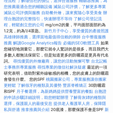
理流程
了解徵信社的價位，選擇合適服務
輔聽器推薦，為
您推薦最適合您的輔聽設備
滅鼠公司評價，了解更多專業
滅鼠公司評價與服務
自助餐外燴，讓來賓隨心享受美食
辦
理台胞證的完整指引，快速辦理不等待
了解公司登記流
程，輕鬆創立您的公司
mg/cm2的量，平均面部面部約為
1.2克，約為1/4茶匙。
新竹月子中心，享受優質的產後照護
高雄律師推薦，選擇當地最值得信賴的律師
台中整復服務
推薦
解讀Google Analytics報告
必備的SEO軟體工具
如果
您確切地測量它，那麼它就令人驚訝的是很多，而且我們大
多數人都無法保留它，但是知道更多的防曬霜是更具有代名
詞。
尋找優質的外燴廠商，讓您的活動無懈可擊
台北記帳
士事務所專業服務
尋找專業的徵信社解決疑慮
最近的一項
研究表明，借助對紫外線敏感的相機，您的皮膚上的防曬霜
會發生什麼。 您的SPF
桃園搬家公司，專業服務讓你搬家
更輕鬆
了解假牙的種類及其優勢
豐原脊椎矯正
30防曬霜
和SPF
月子餐選擇，為新媽媽提供營養豐富的餐點
台胞證
的申請步驟詳細說明，助您輕鬆辦理
了解骨灰罈的種類與
選擇，保護親人的最後安息
提供老人養護單人房，保障隱
私與舒適
推拿推薦與介紹
20底漆，那麼保護不會是SPF
新