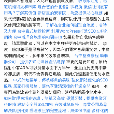
表面而不會過濾，因此它也會損壞皮膚。
玻尿酸注射，迅
速填補細紋和凹陷
適合您的台北會計事務所
徵信社到底有
用嗎？了解其價值
新店區的安養院，為您提供貼心服務
如
果您想要絕對的金色棕色皮膚，則可以使用一個很酷的主意
來使用涼爽的製革商。
了解在台北如何辦理台胞證，省時
又方便
台中泰式放鬆按摩
利用WordPress打造SEO友好的
網站
台中辦理台胞證的相關事項
如果您對自我銷售感興
趣，請單擊此處，可以在本文中獲得更多詳細的幫助。 頭
皮，臉部和手是最複雜的，因為它們通常會暴露於強，中度
或弱的陽光下，多年來的效果會增加。
台中整脊療程
助聽
器公司，提供各式助聽器產品選擇
重要的是要知道，原始
輻射中有40％可以測量水面下方半米，並且由於皮膚不斷
冷卻皮膚，我們不會覺得它燃燒，因此仍然建議使用防水產
品。
中式外燴菜單，傳承經典的美味
強化網站優化的SEO
服務
居家打掃服務，讓您享受清潔後的舒適空間
如今，有
專門為游泳者推薦的凝膠防曬霜，這些防曬霜少於水中。
如何辦理柬埔寨簽證，簡單又高效
優質牙醫，提供專業牙
科服務
網站安全與SSL加密
有效滅鼠服務，專業公司為您
解決鼠患困擾
辦理護照的完整流程，無煩惱申請
多樣化的