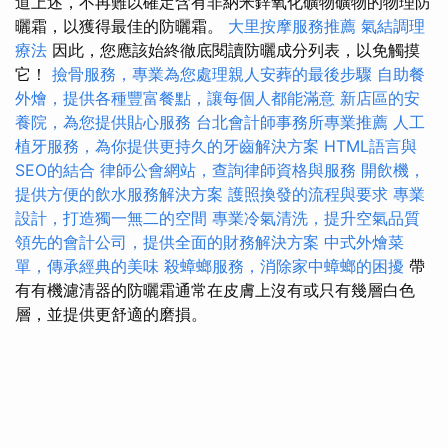
道上述，不再難以確定含有非納米鋅氧化礦物礦物的物理防
曬霜，以獲得最佳的防曬霜。
大里按摩服務推薦
氣結調理
療法
因此，您應該始終徹底閱讀防曬成分列表，以免觸摸
它！
撿骨服務，專業為您處理親人安葬的最後步驟
自助餐
外燴，提供各種豐富餐點，讓每個人都能滿意
新店區的安
養院，為您提供貼心服務
台北會計師事務所專業推薦
人工
植牙服務，為你提供更持久的牙齒解決方案
HTML語言與
SEO的結合
律師公會網站，查詢律師資格與服務
開飲機，
提供方便的飲水服務解決方案
護照換發的流程與要求
專業
設計，打造獨一無二的空間
專業冷氣清洗，提升空氣品質
領先的會計公司，提供全面的財務解決方案
中式外燴菜
單，傳承經典的美味
殺蟑螂服務，消除家中蟑螂的困擾
帶
有有機濾清器的防曬霜通常在皮膚上沒有或只有幾層白色
層，並提供更舒適的磨損。