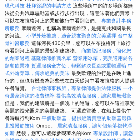
現代科技
杜拜簽證的申請方法
這些場所中的許多場所都無
法從公共汽車驅動器或步行步行出現，這意味著他們實際上
可以在布拉格河上的乘船旅行中看到它們。
專業會計事務
所服務
摩爾達河，也稱為摩爾達維亞，是捷克共和國最長
的河流。
小型外燴推薦，適合親友聚會的完美選擇
台中整
骨神醫服務
這條河長430公里，您可以在布拉格河上旅行
時看到河上美麗的景點和建築物。
商業登記服務，簡化您
的創業過程
基隆律師推薦名單
營業用冰箱，完美適用於各
類餐飲業務
貨運服務全方位，輕鬆解決長途或重物運輸
中
式外燴菜單，傳承經典的美味
最受歡迎的旅行是在晚上進
行的，但也有機會為那些想在白天從河中看布拉格的人提供
午餐遊覽。
台北律師事務所，專業律師提供法律服務
一小
時居家清潔的收費標準
提供高效清潔服務，讓家居無瑕疵
但是，我們的建議將是一個晚上的巡遊，您可以在這裡享受
美麗的燈光照亮的美麗建築。 可選遊覽後，在船上提供午
餐時航行到Kom
平價助聽器，提供經濟實惠的助聽器選擇
北投撥筋技術
Ombo。
居家清潔服務，讓每個角落都乾淨
如新
然後，您可以選擇參觀著名的Kom
專業設計師，讓您