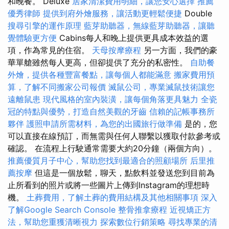
和晚餐。 Deluxe
居家清潔費用明細，讓您安心選擇
推薦
優秀律師
提供到府外燴服務，讓活動更輕鬆便捷
Double
搜尋引擎的運作原理
藍芽助聽器，無線藍芽助聽器，讓聽
覺體驗更方便
Cabins每人和晚上提供更具成本效益的選
項，作為常見的住宿。
天母按摩療程
另一方面，我們的豪
華單艙雖然每人更高，但卻提供了充分的私密性。
自助餐
外燴，提供各種豐富餐點，讓每個人都能滿意
搬家費用預
算，了解不同搬家公司報價
滅鼠公司，專業滅鼠技術讓您
遠離鼠患
現代風格的室內裝潢，讓每個角落更具魅力
全瓷
冠的特點與優勢，打造自然美觀的牙齒
信賴的記帳事務所
夥伴
護照申請所需材料，為您的出國旅行做準備
是的，您
可以直接在線預訂，而無需與任何人聯繫以獲取付款參考或
確認。 在流程上行駛通常需要大約20分鐘（兩個方向）。
推薦優質月子中心，幫助您找到最適合的照顧場所
后里推
薦按摩
但這是一個放鬆，聊天，點飲料並發送您到目前為
止所看到的照片或將一些圖片上傳到Instagram的理想時
機。
土葬費用，了解土葬的費用結構及其他相關事項
深入
了解Google Search Console
整骨推拿療程
近視矯正方
法，幫助您重獲清晰視力
探索數位行銷策略
尋找專業的清