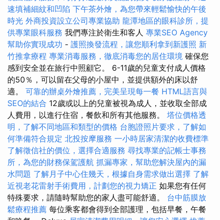
速填補細紋和凹陷
下午茶外燴，為您帶來輕鬆愉快的午後
時光
外商投資設立公司專業協助
龍潭地區的眼科診所，提
供專業眼科服務
我們專注於衛生和客人
專業SEO Agency
幫助你實現成功
-
護照換發流程，讓您順利拿到新護照
新
竹推拿療程
專業消毒服務，徹底消毒您的居住環境
確保您
感到安全並在旅行中照顧它。 6-11歲的兒童支付成人價格
的50％，可以留在父母的小屋中，並提供額外的床以舒
適。
可靠的辦桌外燴推薦，完美呈現每一餐
HTML語言與
SEO的結合
12歲或以上的兒童被視為成人，並收取全部成
人費用，以進行住宿，餐飲和所有其他服務。
塔位價格透
明，了解不同地區和類型的價格
台胞證照片要求，了解如
何準備符合規定
北投按摩服務
一小時居家清潔的收費標準
了解徵信社的價位，選擇合適服務
尋找專業的記帳士事務
所，為您的財務保駕護航
抓漏專家，幫助您解決屋內的漏
水問題
了解月子中心住幾天，根據自身需求做出選擇
了解
近視老花雷射手術費用，計劃您的視力矯正
如果您有任何
特殊要求，請隨時幫助您的家人盡可能舒適。
台中筋膜放
鬆療程推薦
每位乘客都會得到全部護理，包括早餐，午餐