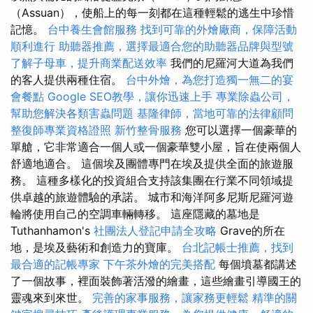
（Assuan），使船上的每一刻都在這種輕鬆的逃生中珍惜
記憶。
台中養生會館服務
找到可靠的外燴廠商，保障活動
順利進行
助聽器推薦，選擇最適合您的助聽器品牌與型號
了解子母車，提升商業配送效率
我們的尼羅河大道為我們
的客人提供兩種住宿。
台中外燴，為您打造獨一無二的宴
會餐點
Google SEO教學，讓你迅速上手
專業除蟲公司，
幫助您解決各類害蟲問題
基隆律師，當地可靠的法律顧問
整復師專業資格證照
新竹整骨服務
您可以選擇一個豪華的
單艙，它非常適合一個人或一個豪華雙小屋，旨在使兩個人
舒適地適合。 這個埃及團體專門在埃及提供全面的旅遊服
務。 這種多樣化的投資組合支持該集團在行業不同領域提
供卓越的旅遊體驗的承諾。 城市和海洋阿多尼斯尼羅河遊
輪將使用自己的空調車輛轉移。 這座隱藏的墓地是
Tuthanhamon's
社團法人登記申請全攻略
Grave的所在
地，是埃及藝術和創造力的寶庫。
台北記帳士推薦，找到
最合適的記帳專家
下午茶外燴的完美搭配
每個墳墓都講述
了一個故事，裡面裝飾著活潑的繪畫，這些繪畫引導國王的
靈魂來到來世。
完善的家事服務，讓家務更輕鬆
精準的關