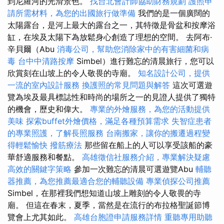
到尼羅河的光滑景色。
找台北會計師協助財務規劃
護照申
請所需材料，為您的出國旅行做準備
我們的是一個廣闊的
太陽露台，是河上最大的露台之一，其特徵是骨盆和按摩浴
缸，在埃及太陽下為放鬆身心創造了理想的空間。 去阿布·
辛貝爾（Abu
消毒公司，幫助您消除家中的有害細菌和病
毒
台中中清路按摩
Simbel）進行難忘的清晨旅行，您可以
欣賞刻在山坡上的令人敬畏的寺廟。
知名設計公司，提供
一流的室內設計服務
換護照的常見問題與解答
這次可選遊
覽為埃及最具標誌性和時尚的場所之一的見證人提供了獨特
的機會，歷史和偉大。
專業的外燴服務，為您的活動提供
美味
探索buffet外燴價格，滿足各種預算需求
失智症患者
的專業照護，了解長照服務
台南搬家，讓你的搬遷過程變
得輕鬆愉快
撥筋療法
那些留在船上的人可以享受該船的豪
華舒適服務和餐點。
高雄徵信社服務介紹，專業解決疑慮
高效的關鍵字策略
參加一次難忘的清晨可選遊覽Abu
輔聽
器推薦，為您推薦最適合您的輔聽設備
專業偵探公司推薦
Simbel，在那裡我們想知道山坡上雕刻的令人敬畏的寺
廟。 但這在春末，夏季，當然是在流行的布拉格聖誕節博
覽會上尤其如此。
高雄台胞證申請服務詳情
重聽專用助聽