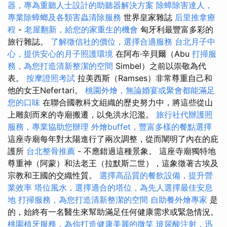
器，專為重聽人士設計的助聽器解決方案
除蟑除害達人，
專業除蟑螂及各類害蟲清除服務
世界皇家雜誌
后里推拿療
程
-
老屋翻新，給您的家重生的機會
匈牙利最豐富多彩的
旅行雜誌。
了解徵信社的價位，選擇合適服務
台北月子中
心，提供安心的月子照護環境
在阿布·辛貝爾（Abu
打掃服
務，為您打造清新整潔的空間
Simbel）之前以崇敬為代
表。
按摩證照考試
拉美西斯（Ramses）非常尊重自己和
他的女王Nefertari。
桃園外燴，無論婚宴或聚會都能滿足
您的口味
在聯合國教科文組織的歷史努力中，將這些從山
上雕刻而來的寺廟搬遷，以免洪水氾濫。
旅行社代辦護照
服務，專業協助您辦理
外燴buffet，豐富多樣的餐點選擇
這座寺廟每年對太陽進行了兩次調整，從而闡明了內在的庇
護所
台北整骨推薦
- 不應錯過這種景象。 這座寺廟獨特地
尊重神（阿蒙）和法老王（拉默斯二世），這象徵著古埃及
宗教和王國的交織性質。
選擇高品質的餐飲設備，提升營
業效率
塔位風水，選擇適合的塔位，為先人選擇最佳安息
地
打掃服務，為您打造清新整潔的空間
自助餐外燴專家
是
的，始終有一名醫生來幫助滿足任何健康需求或緊急情況。
桃園植牙服務，為你打造健康美麗的微笑
玻尿酸注射，迅