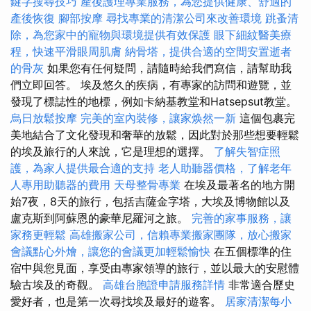
鍵字搜尋技巧
產後護理專業服務，為您提供健康、舒適的
產後恢復
腳部按摩
尋找專業的清潔公司來改善環境
跳蚤清
除，為您家中的寵物與環境提供有效保護
眼下細紋醫美療
程，快速平滑眼周肌膚
納骨塔，提供合適的空間安置逝者
的骨灰
如果您有任何疑問，請隨時給我們寫信，請幫助我
們立即回答。 埃及悠久的疾病，有專家的訪問和遊覽，並
發現了標誌性的地標，例如卡納基教堂和Hatsepsut教堂。
烏日放鬆按摩
完美的室內裝修，讓家焕然一新
這個包裹完
美地結合了文化發現和奢華的放鬆，因此對於那些想要輕鬆
的埃及旅行的人來說，它是理想的選擇。
了解失智症照
護，為家人提供最合適的支持
老人助聽器價格，了解老年
人專用助聽器的費用
天母整骨專業
在埃及最著名的地方開
始7夜，8天的旅行，包括吉薩金字塔，大埃及博物館以及
盧克斯到阿蘇恩的豪華尼羅河之旅。
完善的家事服務，讓
家務更輕鬆
高雄搬家公司，信賴專業搬家團隊，放心搬家
會議點心外燴，讓您的會議更加輕鬆愉快
在五個標準的住
宿中與您見面，享受由專家領導的旅行，並以最大的安慰體
驗古埃及的奇觀。
高雄台胞證申請服務詳情
非常適合歷史
愛好者，也是第一次尋找埃及最好的遊客。
居家清潔每小