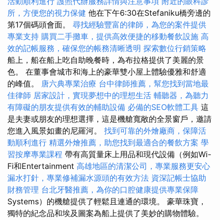
活動順利進行
護照代辦服務詳情與注意事項
附近的眼科診
所，方便您的視力保健
他在下午6:30在Stefaniku橋旁邊的
第17個碼頭會面。
尋找經驗豐富的律師，為您的案件提供
專業支持
購買二手攤車，提供高效便捷的移動餐飲設施
高
效的記帳服務，確保您的帳務清晰透明
探索數位行銷策略
船上，船在船上吃自助晚餐時，為布拉格提供了美麗的景
色。 在董事會城市和海上的豪華雙小屋上體驗優雅和舒適
的峰值。
唐六典專業治療
台中律師推薦，幫您找到當地最
佳律師
居家設計，實現夢想中的理想生活
輔聽器，為聽力
有障礙的朋友提供有效的輔助設備
必備的SEO軟體工具
這
是夫妻或朋友的理想選擇，這是機艙寬敞的全景窗戶，邀請
您進入風景如畫的尼羅河。
找到可靠的外燴廠商，保障活
動順利進行
精選外燴推薦，助您找到最適合的餐飲方案
學
習按摩專業課程
帶有高質量床上用品和現代設備（例如Wi-
Fi和Entertainment
高雄地區的清潔公司，專業服務更安心
漏水打針，專業修補漏水源頭的有效方法
資深記帳士協助
財務管理
台北牙醫推薦，為你的口腔健康提供專業保障
Systems）的機艙提供了輕鬆且連通的環境。 豪華珠寶，
獨特的紀念品和埃及圖案為船上提供了美妙的購物體驗。