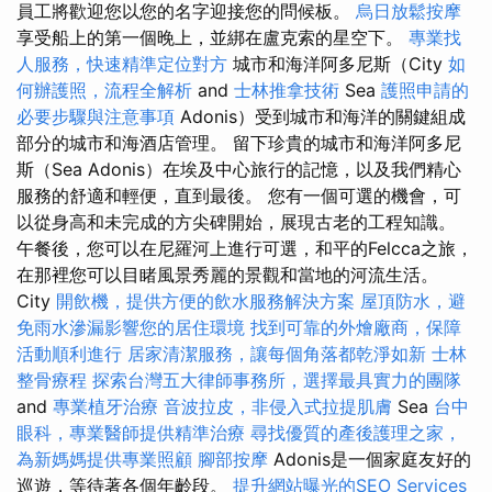
員工將歡迎您以您的名字迎接您的問候板。
烏日放鬆按摩
享受船上的第一個晚上，並綁在盧克索的星空下。
專業找
人服務，快速精準定位對方
城市和海洋阿多尼斯（City
如
何辦護照，流程全解析
and
士林推拿技術
Sea
護照申請的
必要步驟與注意事項
Adonis）受到城市和海洋的關鍵組成
部分的城市和海酒店管理。 留下珍貴的城市和海洋阿多尼
斯（Sea Adonis）在埃及中心旅行的記憶，以及我們精心
服務的舒適和輕便，直到最後。 您有一個可選的機會，可
以從身高和未完成的方尖碑開始，展現古老的工程知識。
午餐後，您可以在尼羅河上進行可選，和平的Felcca之旅，
在那裡您可以目睹風景秀麗的景觀和當地的河流生活。
City
開飲機，提供方便的飲水服務解決方案
屋頂防水，避
免雨水滲漏影響您的居住環境
找到可靠的外燴廠商，保障
活動順利進行
居家清潔服務，讓每個角落都乾淨如新
士林
整骨療程
探索台灣五大律師事務所，選擇最具實力的團隊
and
專業植牙治療
音波拉皮，非侵入式拉提肌膚
Sea
台中
眼科，專業醫師提供精準治療
尋找優質的產後護理之家，
為新媽媽提供專業照顧
腳部按摩
Adonis是一個家庭友好的
巡遊，等待著各個年齡段。
提升網站曝光的SEO Services