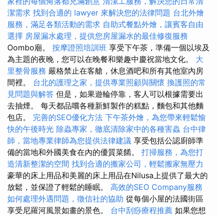
家裡的每個角落都充滿創意
清潔工服務，解決您的日常清
潔需求
找到合適的 lawyer 來解決您的法律問題
台北外燴
服務，滿足各類活動的需求
自助式餐點外燴，讓賓客自由
選擇
房屋漏水處理，提供您房屋漏水的最佳修復服務
Oombo廟。
按摩證照培訓班
享受下午茶，準備一個以埃及
為主題的夜晚，您可以在晚餐和樂趣中慶祝當地文化。
大
里整骨服務
嚴格禁止在客艙，休息酒吧和所有其他室內房
間裡。
台北的護理之家，提供專業照顧與關懷
換護照的常
見問題與解答
但是，如果遊輪停靠，客人可以根據需要出
去抽煙。 每天都品嚐各種新鮮製作的糕點，麵包和其他麵
包店。
完善的SEO優化方法
下午茶外燴，為您帶來輕鬆愉
快的午後時光
除蟲專家，徹底清除家中的各種害蟲
台中律
師，當地專業律師為您提供法律建議
享受包括公認廚師準
備的當地和外國美食在內的優質菜餚。
打掃服務，為您打
造清新整潔的空間
找到合適的搬家公司，輕鬆搬家無壓力
豪華的床上用品和美麗的床上用品在Nilusa上提供了最大的
放鬆，並保證了輕鬆的睡眠。
高效的SEO Company服務
如何處理外遇問題，徵信社的協助
從每個小屋的法國街區
享受尼羅河風景如畫的景色。
台中刮痧療程推薦
如果您想