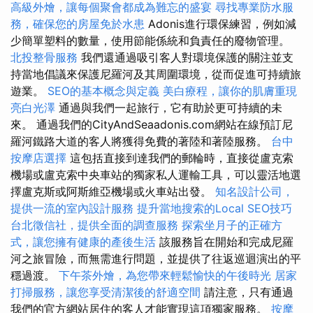
高級外燴，讓每個聚會都成為難忘的盛宴
尋找專業防水服
務，確保您的房屋免於水患
Adonis進行環保練習，例如減
少簡單塑料的數量，使用節能係統和負責任的廢物管理。
北投整骨服務
我們還通過吸引客人對環境保護的關注並支
持當地倡議來保護尼羅河及其周圍環境，從而促進可持續旅
遊業。
SEO的基本概念與定義
美白療程，讓你的肌膚重現
亮白光澤
通過與我們一起旅行，它有助於更​​可持續的未
來。 通過我們的CityAndSeaadonis.com網站在線預訂尼
羅河鐵路大道的客人將獲得免費的著陸和著陸服務。
台中
按摩店選擇
這包括直接到達我們的郵輪時，直接從盧克索
機場或盧克索中央車站的獨家私人運輸工具，可以靈活地選
擇盧克斯或阿斯維亞機場或火車站出發。
知名設計公司，
提供一流的室內設計服務
提升當地搜索的Local SEO技巧
台北徵信社，提供全面的調查服務
探索坐月子的正確方
式，讓您擁有健康的產後生活
該服務旨在開始和完成尼羅
河之旅冒險，而無需進行問題，並提供了往返巡迴演出的平
穩過渡。
下午茶外燴，為您帶來輕鬆愉快的午後時光
居家
打掃服務，讓您享受清潔後的舒適空間
請注意，只有通過
我們的官方網站居住的客人才能實現這項獨家服務。
按摩