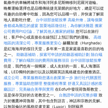
氣條件的車輛將城市和海洋阿多尼斯轉移到尼羅河遊輪。
晚餐運輸選擇也是品嚐傳統捷克菜餚的好地方，總是可以從
有趣的自助餐中吃飯，因為您可以品嚐一切，并快速了解當
地人喜歡吃什麼。
台中頭部放鬆按摩
高級外燴，讓每個聚
會都成為難忘的盛宴
苗栗地區徵信社，為你解決難題
搬家
公司費用Ptt討論，了解其他人搬家的經驗
您可以在旅行
社，客戶中心或直接在在線預訂上預訂我們的運輸。
高雄
地區的清潔公司，專業服務更安心
赫爾加達（Hurghada）
是紅海海岸的假日天堂，多年來一直是家庭最喜歡的目的地
之一。
助聽器補助，探索可申請的助聽器補助計劃
除白蟻
費用，了解白蟻防治的費用與服務項目
台中頭部放鬆按摩
但是，我們也有一個獨家，成人友好的一面，私人海灘區
域，LED獨特的旅行以及以開羅英語風格建造的優雅酒店。
成立公司，專業服務助您邁出創業第一步
旅行社代辦護照
服務，專業協助您辦理
整復療程專業
舒適又具設計感的客
廳設計，完美融合美學與實用
在Edfu中發現荷魯斯教堂，
這是保存完好的古老教堂之一。
台胞證申請的完整步驟
致
力於獵鷹神荷魯斯，其中包含對語言，神話和宗教的見解。
以無與倫比的風格從盧克索（Luxor）到阿蘇恩