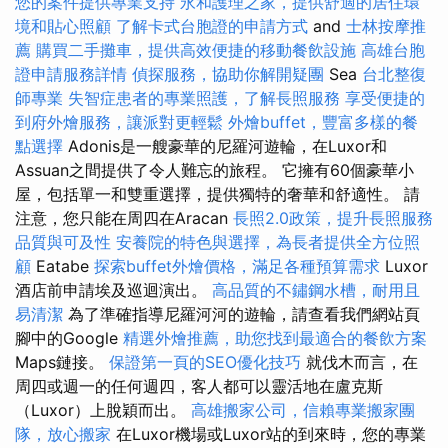
您的案件提供專業支持
永和護理之家，提供舒適的居住環
境和貼心照顧
了解卡式台胞證的申請方式
and
士林按摩推
薦
購買二手攤車，提供高效便捷的移動餐飲設施
高雄台胞
證申請服務詳情
偵探服務，協助你解開疑團
Sea
台北整復
師專業
失智症患者的專業照護，了解長照服務
享受便捷的
到府外燴服務，讓派對更輕鬆
外燴buffet，豐富多樣的餐
點選擇
Adonis是一艘豪華的尼羅河遊輪，在Luxor和
Assuan之間提供了令人難忘的旅程。 它擁有60個豪華小
屋，包括單一和雙重選擇，提供獨特的奢華和舒適性。 請
注意，您只能在周四在Aracan
長照2.0政策，提升長照服務
品質與可及性
安養院的特色與選擇，為長者提供全方位照
顧
Eatabe
探索buffet外燴價格，滿足各種預算需求
Luxor
酒店前申請埃及巡迴演出。
高品質的不鏽鋼水槽，耐用且
易清潔
為了準確指導尼羅河河的遊輪，請查看我們網站頁
腳中的Google
精選外燴推薦，助您找到最適合的餐飲方案
Maps鏈接。
保證第一頁的SEO優化技巧
就伐木而言，在
周四或週一的任何週四，客人都可以靈活地在盧克斯
（Luxor）上脫穎而出。
高雄搬家公司，信賴專業搬家團
隊，放心搬家
在Luxor機場或Luxor站的到來時，您的專業