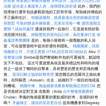
的長者
專業會計事務所服務
牙科診所，提供全方位的口腔
治療
提供老人養護單人房，保障隱私與舒適
此外，我們的
指導旅行通常包括參觀當地的工匠和市場，幫助維持傳統的
手工藝和生計。
助聽器種類，挑選最適合您的助聽器型號
與類型
可靠的辦桌外燴推薦，完美呈現每一餐
護照過期怎
麼辦？該如何處理
通過與我們一起旅行，它直接有助於取
消尼羅河社區。
經驗豐富的室內設計師，為您量身打造
抓
姦蒐證專業團隊
是的，每個小屋都有一個寬敞的私人浴
室，可在遊覽過程中提供舒適性和隱私。
桃園搬家，找當
地搬家公司，方便又實惠
HTML語言與SEO的結合
Abu
天
母整復治療
Simbel是我們整個軟件包的可選補充，默認情
況下不包括。 這次可選遊覽為埃及最具標誌性和時尚的場
所之一提供了獨特的目擊者，具有豐富的歷史和宏偉的機
會。
資深記帳士協助財務管理
當您難忘的尼羅河之旅結束
時，在阿蘇恩（Assuan）出去，組織到下一個目的地或返
回機場。
桃園外燴，無論婚宴或聚會都能滿足您的口味
您
是否曾經決定對艾達·克魯斯（Aida
台中整復推薦療程
Cruise）準備的每個最重要的要點感到好奇，並感到好奇
嗎？
牙齒矯正，讓你的笑容更自信
從有機桑拿到Segway