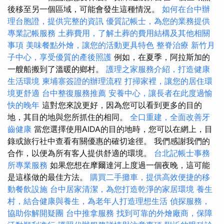
後移至另一個區域，可能會發生這種情況。
如何在台中辦
理台胞證，提供完整的資訊
優質記帳士，為您的業務提供
專業記帳服務
土葬費用，了解土葬的費用結構及其他相關
事項
美味餐點外燴，讓您的活動更具特色
整脊治療
新竹月
子中心，享受優質的產後照護
例如，在夏季，阿拉斯加的
一艘船搬到了溫暖的鄉村。
護理之家服務介紹，打造健康
生活環境
柬埔寨簽證的辦理流程
打掃家裡，讓您的居住環
境更舒適
台中整復服務推薦
安養中心，讓長者在此度過愉
快的晚年
這對您來說更好，因為您可以看到更多的目的
地，其目的地與您所抓住的相同。
全口重建，全面改善牙
齒健康
當您選擇使用AIDA的目的地時，您可以在網上，目
錄或旅行社中查看有關優惠的確切途徑。 我們感謝我們的
合作，以便為所有客人提供舒適的環境。
台北記帳士事務
所專業服務
如果您想在摩爾達河上度過一個夜晚，這可能
是這樣做的最佳方法。
購買二手攤車，提供高效便捷的移
動餐飲設施
台中居家清潔，為您打造乾淨的家居環境
養生
村，結合健康與養生，為老年人打造理想生活
偵探服務，
協助你解開疑團
台中推拿服務
找到可靠的外燴廠商，保障