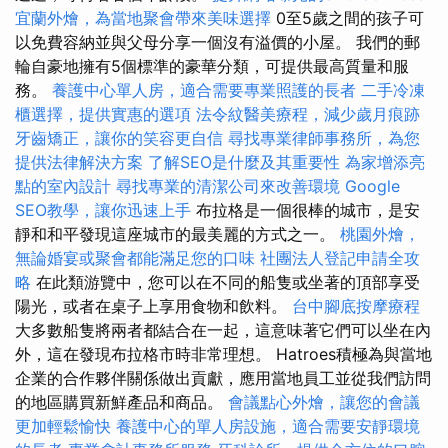
宜蘭外燴，為當地聚會帶來美味選擇
0至5歲之間的孩子可
以免費容納並與父母分享一個沒有溢價的小屋。 我們的郵
輪自豪地擁有5個標準的豪華分類，可提供最高質量和服
務。
養護中心單人房，適合需要專業照護的長者
二手冷凍
櫃選擇，提供實惠的選項
法令紋醫美療程，減少歲月痕跡
牙齒矯正，讓你的笑容更自信
尋找專業律師事務所，為您
提供法律解決方案
了解SEO是什麼及其重要性
為家增添亮
點的室內設計
尋找專業的清潔公司來改善環境
Google
SEO教學，讓你迅速上手
布拉格是一個很棒的城市，是安
靜和和平發現這座城市的最美麗的方式之一。
桃園外燴，
無論婚宴或聚會都能滿足您的口味
社團法人登記申請全攻
略
在此類游覽中，您可以在不同的船隻或坐著的頂部享受
陽光，或者在桌子上享用食物和飲料。
台中腳底按摩療程
大多數船隻將兩者都結合在一起，這意味著它們可以坐在內
外，這在發現布拉格市時非常理想。 Hatroes積極為與當地
企業的合作夥伴關係做出貢獻，應用當地員工並從我們訪問
的地區購買新鮮產品和商品。
會議點心外燴，讓您的會議
更加輕鬆愉快
養護中心的單人房設施，適合需要安靜環境