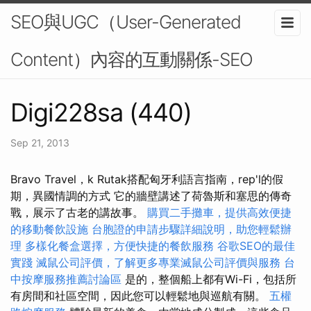
SEO與UGC（User-Generated
Content）內容的互動關係-SEO
Digi228sa (440)
Sep 21, 2013
Bravo Travel，k Rutak搭配匈牙利語言指南，rep'l的假
期，異國情調的方式 它的牆壁講述了荷魯斯和塞思的傳奇
戰，展示了古老的講故事。
購買二手攤車，提供高效便捷
的移動餐飲設施
台胞證的申請步驟詳細說明，助您輕鬆辦
理
多樣化餐盒選擇，方便快捷的餐飲服務
谷歌SEO的最佳
實踐
滅鼠公司評價，了解更多專業滅鼠公司評價與服務
台
中按摩服務推薦討論區
是的，整個船上都有Wi-Fi，包括所
有房間和社區空間，因此您可以輕鬆地與巡航有關。
五權