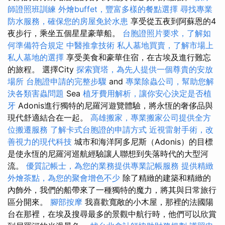
師證照班訓練
外燴buffet，豐富多樣的餐點選擇
尋找專業
防水服務，確保您的房屋免於水患
享受從五夜到阿蘇恩的4
夜步行，乘坐五個星星豪華船。
台胞證照片要求，了解如
何準備符合規定
中醫推拿技術
私人墓地買賣，了解市場上
私人墓地的選擇
享受美食和豪華住宿，在古埃及進行難忘
的旅程。 選擇City
探索寶塔，為先人提供一個尊貴的安放
場所
台胞證申請的完整步驟
and
專業除蟲公司，幫助您解
決各類害蟲問題
Sea
植牙費用解析，讓你安心決定是否植
牙
Adonis進行獨特的尼羅河遊覽體驗，將永恆的奢侈品與
現代舒適結合在一起。
高雄搬家，專業搬家公司提供全方
位搬遷服務
了解卡式台胞證的申請方式
近視雷射手術，改
善視力的現代科技
城市和海洋阿多尼斯（Adonis）的目標
是使永恆的尼羅河巡航經驗讓人聯想到失落時代的大型河
流。
優質記帳士，為您的業務提供專業記帳服務
提供精緻
外燴茶點，為您的聚會增色不少
除了精緻的建築和精緻的
內飾外，我們的船帶來了一種獨特的魔力，將其與日常旅行
區分開來。
腳部按摩
我喜歡寬敞的小木屋，那裡的法國陽
台在那裡，在埃及搜尋最多的景觀中航行時，他們可以欣賞