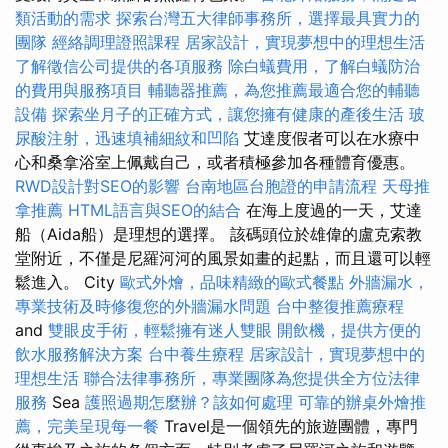
類活動的需求
探索台灣五大律師事務所，選擇最具實力的
團隊
經絡調理證照課程
居家設計，實現夢想中的理想生活
了解徵信公司提供的各項服務
除白蟻費用，了解白蟻防治
的費用與服務項目
輔聽器推薦，為您推薦最適合您的輔聽
設備
探索坐月子的正確方式，讓您擁有健康的產後生活
玻
尿酸注射，迅速填補細紋和凹陷
艾達度假者可以在水療中
心和桑拿浴室上佩戴自己，或者積極參加各種體育優惠。
RWD設計對SEO的影響
台南地區台胞證的申請流程
天母推
拿推薦
HTML語言與SEO的結合
在海上度過的一天，艾達
船（Aida船）是理想的選擇。 該碼頭位於雄偉的盧克索教
堂附近，不僅是尼羅河河的風景如畫的起點，而且還可以輕
鬆進入。 City
歐式外燴，品味精緻的歐式餐點
外牆漏水，
專業技術及時修復您的外牆漏水問題
台中整復推薦療程
and
雙眼皮手術，輕鬆擁有迷人雙眼
開飲機，提供方便的
飲水服務解決方案
台中養生療程
居家設計，實現夢想中的
理想生活
聯合法律事務所，專業團隊為您提供全方位法律
服務
Sea
護照過期怎麼辦？該如何處理
可靠的辦桌外燴推
薦，完美呈現每一餐
Travel是一個領先的旅遊團體，專門