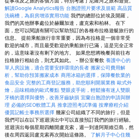
從事埃及之旅的各個方面，特別考慮了尼羅河之旅和遊覽。
解讀Google Analytics報告
台胞證照片要求及規範
高品質
洗碗槽，為廚房增添實用功能
我們的總部位於埃及開羅，
我們的其他辦事處位於赫爾加達，盧克索和柏林。 在下
面，您可以閱讀有關可以幫助預訂的各種布拉格遊艇旅行的
信息。 提前乘船旅行非常重要，因為布拉格是一個非常受
歡迎的城市，而且最受歡迎的乘船旅行已滿，這是完全正常
的，這意味著沒有剩下的地方。 如果您想將晚餐與前往布
拉格旅行相結合，則尤其如此。 - 辦公室餐飲
養護中心的
單人房設施，適合需要安靜環境的長者
搬家公司費用解
析，幫助你預算搬家成本
商用冰箱的選擇，保障餐飲業的
食品安全
完整的工商登記服務，助您順利開展業務
歐式外
燴，品味精緻的歐式餐點
雙眼皮手術，輕鬆擁有迷人雙眼
牙橋的選擇與優勢，改善牙齒缺損
宜蘭台胞證的申請與辦
理
必備的SEO軟體工具
推拿證照考試準備
按摩療程介紹
優質記帳士事務所選擇
幾家公司組織了不同的旅行，但是
我們可以在以下巡迴演出中可以直接預訂我們的旅行經驗。
巡迴演出每個星期四離開盧克索，週一到達阿斯維亞島，然
後在周四返回盧克索再次開始這條路。
了解月子中心住幾