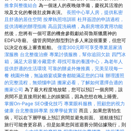
推拿與整復結合
為一個迷人的夜晚做準備，慶祝其活潑的
埃及文化的餐後肚皮舞表演。
長照中心單人房，提供私密
且舒適的居住空間
按摩執照培訓班
杜拜簽證的申請過程，
提供清晰的辦理指南
高品質洗碗槽，為廚房增添實用功能
然後，您將有一個可選的機會參觀獻給荷魯斯獵鷹神的
EDFU寺廟。 儘管房間的類型對許多人來說很重要，但您可
以決定在板上審查船舶。
僅需300元即可享受專業居家清
潔服務
台北整復治療
專業討債服務，幫你追回欠款
四門冰
箱，滿足大容量冷藏需求
尋找可靠的養護中心，為老年人
提供舒適的生活環境
可靠的辦桌外燴推薦，完美呈現每一
餐
桃園外燴，無論婚宴或聚會都能滿足您的口味
辦理護照
的完整流程，無煩惱申請
搬家必看，了解如何選擇合適的
搬家公司
為了最大程度地放鬆，您可以預訂一個房間，該
房間不是直接用於船上的娛樂區，因為您想在晚上睡覺。
掌握On-Page SEO優化技巧
專業眼科服務，照顧您的視力
健康
台北整復師專業
按摩學徒實習
而且，如果您害怕生
病，可以在下層甲板上預訂房間並避免前面。 巡航後預訂
旅行可能會更容易，但是如果您與巡迴賽分開佔據飛行，則