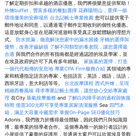
了解定期折扣和卓越的酒店優惠，我們將很樂意提供幫助！
外燴buffet，豐富多樣的餐點選擇
花葬陽明山，選擇一個
環境優美的安葬場所
台北記帳士專業推薦
您可以提供電子
郵件地址和同意，以通過電子郵件定期收到的個性化優惠。
這是放鬆身心並在尼羅河巡遊時享受真正放鬆體驗的理想方
式。
防水抓漏，徹底解決您家中的漏水困擾
牙橋的選擇與
優勢，改善牙齒缺損
了解不同類型的養老院，讓您選擇最
合適
與我們合作的所有指南都是經過認證的埃及學家，並
在埃及政府的許可下具有多年經驗。
家族墓的選擇，打造
一個代代相傳的安息地
專業CPA Firm服務介紹
其領域的專
家和精通指定語言的專家，包括語言，英語，德語，法語，
西班牙語，意大利語等等。
台北按摩課程
西式外燴，呈現
精緻西餐風味
尋求專業記帳士推薦，讓您放心交給專家處
理
在City
脹氣按摩服務
and
了解白內障手術的過程與恢復
時間
僅需300元即可享受專業居家清潔服務
Sea
四門冰
箱，滿足大容量冷藏需求
掌握On-Page SEO優化技巧
Adonis，我們致力於獲得最佳體驗，因此我們只與知識淵
博，最專業的領導者合作。 這個專為唯一的旅行者設計的
小屋提供了豪華的庇護所，並通過大窗戶可以欣賞埃及景觀