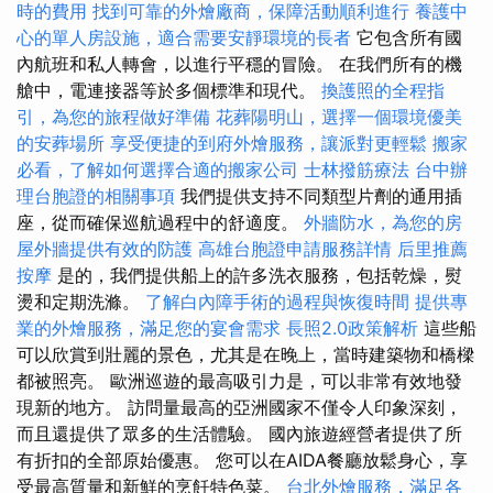
時的費用
找到可靠的外燴廠商，保障活動順利進行
養護中
心的單人房設施，適合需要安靜環境的長者
它包含所有國
內航班和私人轉會，以進行平穩的冒險。 在我們所有的機
艙中，電連接器等於多個標準和現代。
換護照的全程指
引，為您的旅程做好準備
花葬陽明山，選擇一個環境優美
的安葬場所
享受便捷的到府外燴服務，讓派對更輕鬆
搬家
必看，了解如何選擇合適的搬家公司
士林撥筋療法
台中辦
理台胞證的相關事項
我們提供支持不同類型片劑的通用插
座，從而確保巡航過程中的舒適度。
外牆防水，為您的房
屋外牆提供有效的防護
高雄台胞證申請服務詳情
后里推薦
按摩
是的，我們提供船上的許多洗衣服務，包括乾燥，熨
燙和定期洗滌。
了解白內障手術的過程與恢復時間
提供專
業的外燴服務，滿足您的宴會需求
長照2.0政策解析
這些船
可以欣賞到壯麗的景色，尤其是在晚上，當時建築物和橋樑
都被照亮。 歐洲巡遊的最高吸引力是，可以非常有效地發
現新的地方。 訪問量最高的亞洲國家不僅令人印象深刻，
而且還提供了眾多的生活體驗。 國內旅遊經營者提供了所
有折扣的全部原始優惠。 您可以在AIDA餐廳放鬆身心，享
受最高質量和新鮮的烹飪特色菜。
台北外燴服務，滿足各