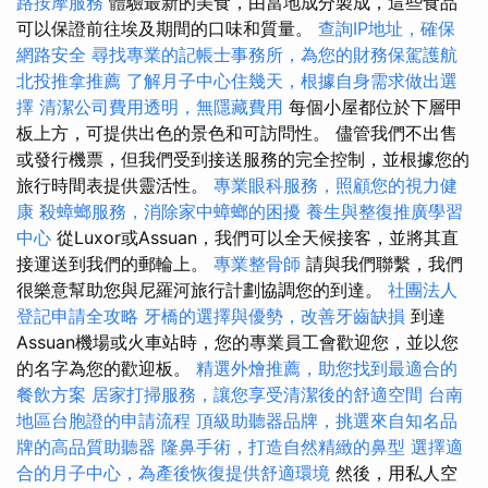
路按摩服務
體驗最新的美食，由當地成分製成，這些食品
可以保證前往埃及期間的口味和質量。
查詢IP地址，確保
網路安全
尋找專業的記帳士事務所，為您的財務保駕護航
北投推拿推薦
了解月子中心住幾天，根據自身需求做出選
擇
清潔公司費用透明，無隱藏費用
每個小屋都位於下層甲
板上方，可提供出色的景色和可訪問性。 儘管我們不出售
或發行機票，但我們受到接送服務的完全控制，並根據您的
旅行時間表提供靈活性。
專業眼科服務，照顧您的視力健
康
殺蟑螂服務，消除家中蟑螂的困擾
養生與整復推廣學習
中心
從Luxor或Assuan，我們可以全天候接客，並將其直
接運送到我們的郵輪上。
專業整骨師
請與我們聯繫，我們
很樂意幫助您與尼羅河旅行計劃協調您的到達。
社團法人
登記申請全攻略
牙橋的選擇與優勢，改善牙齒缺損
到達
Assuan機場或火車站時，您的專業員工會歡迎您，並以您
的名字為您的歡迎板。
精選外燴推薦，助您找到最適合的
餐飲方案
居家打掃服務，讓您享受清潔後的舒適空間
台南
地區台胞證的申請流程
頂級助聽器品牌，挑選來自知名品
牌的高品質助聽器
隆鼻手術，打造自然精緻的鼻型
選擇適
合的月子中心，為產後恢復提供舒適環境
然後，用私人空