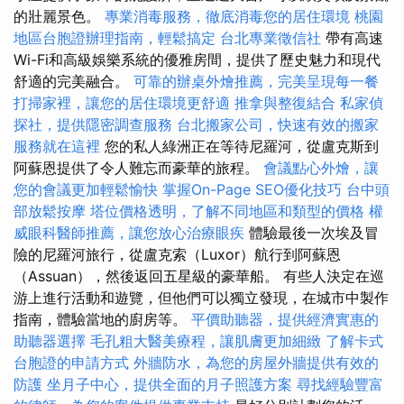
的壯麗景色。
專業消毒服務，徹底消毒您的居住環境
桃園
地區台胞證辦理指南，輕鬆搞定
台北專業徵信社
帶有高速
Wi-Fi和高級娛樂系統的優雅房間，提供了歷史魅力和現代
舒適的完美融合。
可靠的辦桌外燴推薦，完美呈現每一餐
打掃家裡，讓您的居住環境更舒適
推拿與整復結合
私家偵
探社，提供隱密調查服務
台北搬家公司，快速有效的搬家
服務就在這裡
您的私人綠洲正在等待尼羅河，從盧克斯到
阿蘇恩提供了令人難忘而豪華的旅程。
會議點心外燴，讓
您的會議更加輕鬆愉快
掌握On-Page SEO優化技巧
台中頭
部放鬆按摩
塔位價格透明，了解不同地區和類型的價格
權
威眼科醫師推薦，讓您放心治療眼疾
體驗最後一次埃及冒
險的尼羅河旅行，從盧克索（Luxor）航行到阿蘇恩
（Assuan），然後返回五星級的豪華船。 有些人決定在巡
游上進行活動和遊覽，但他們可以獨立發現，在城市中製作
指南，體驗當地的廚房等。
平價助聽器，提供經濟實惠的
助聽器選擇
毛孔粗大醫美療程，讓肌膚更加細緻
了解卡式
台胞證的申請方式
外牆防水，為您的房屋外牆提供有效的
防護
坐月子中心，提供全面的月子照護方案
尋找經驗豐富