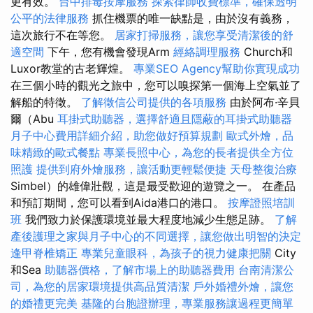
更有效。
台中排毒按摩服務
探索律師收費標準，確保透明
公平的法律服務
抓住機票的唯一缺點是，由於沒有義務，
這次旅行不在等您。
居家打掃服務，讓您享受清潔後的舒
適空間
下午，您有機會發現Arm
經絡調理服務
Church和
Luxor教堂的古老輝煌。
專業SEO Agency幫助你實現成功
在三個小時的觀光之旅中，您可以嗅探第一個海上空氣並了
解船的特徵。
了解徵信公司提供的各項服務
由於阿布·辛貝
爾（Abu
耳掛式助聽器，選擇舒適且隱蔽的耳掛式助聽器
月子中心費用詳細介紹，助您做好預算規劃
歐式外燴，品
味精緻的歐式餐點
專業長照中心，為您的長者提供全方位
照護
提供到府外燴服務，讓活動更輕鬆便捷
天母整復治療
Simbel）的雄偉壯觀，這是最受歡迎的遊覽之一。 在產品
和預訂期間，您可以看到Aida港口的港口。
按摩證照培訓
班
我們致力於保護環境並最大程度地減少生態足跡。
了解
產後護理之家與月子中心的不同選擇，讓您做出明智的決定
逢甲脊椎矯正
專業兒童眼科，為孩子的視力健康把關
City
和Sea
助聽器價格，了解市場上的助聽器費用
台南清潔公
司，為您的居家環境提供高品質清潔
戶外婚禮外燴，讓您
的婚禮更完美
基隆的台胞證辦理，專業服務讓過程更簡單