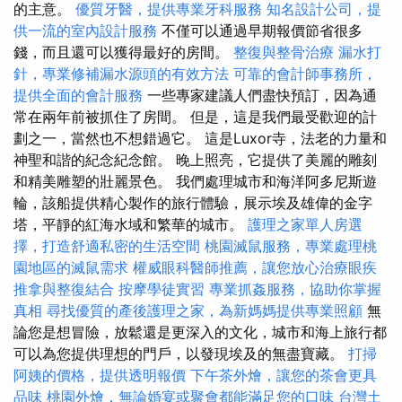
的主意。
優質牙醫，提供專業牙科服務
知名設計公司，提
供一流的室內設計服務
不僅可以通過早期報價節省很多
錢，而且還可以獲得最好的房間。
整復與整骨治療
漏水打
針，專業修補漏水源頭的有效方法
可靠的會計師事務所，
提供全面的會計服務
一些專家建議人們盡快預訂，因為通
常在兩年前被抓住了房間。 但是，這是我們最受歡迎的計
劃之一，當然也不想錯過它。 這是Luxor寺，法老的力量和
神聖和諧的紀念紀念館。 晚上照亮，它提供了美麗的雕刻
和精美雕塑的壯麗景色。 我們處理城市和海洋阿多尼斯遊
輪，該船提供精心製作的旅行體驗，展示埃及雄偉的金字
塔，平靜的紅海水域和繁華的城市。
護理之家單人房選
擇，打造舒適私密的生活空間
桃園滅鼠服務，專業處理桃
園地區的滅鼠需求
權威眼科醫師推薦，讓您放心治療眼疾
推拿與整復結合
按摩學徒實習
專業抓姦服務，協助你掌握
真相
尋找優質的產後護理之家，為新媽媽提供專業照顧
無
論您是想冒險，放鬆還是更深入的文化，城市和海上旅行都
可以為您提供理想的門戶，以發現埃及的無盡寶藏。
打掃
阿姨的價格，提供透明報價
下午茶外燴，讓您的茶會更具
品味
桃園外燴，無論婚宴或聚會都能滿足您的口味
台灣土