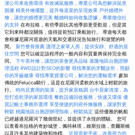
潔公司來改善環境
有效滅鼠服務，專業公司為您解決鼠患
困擾
精美外燴擺盤，提升每道菜的呈現效果
戶外婚禮外
燴，讓您的婚禮更完美
離婚時如何收集證據，專業徵信社
的支持
在布拉格，有些季節比其他季節更受歡迎，但是當
它到來時都沒關係，值得提前預訂乘船旅行。 導遊每天都
會根據尼羅河巡遊的天氣和交通狀況告知旅行和遊覽的時
間。
新竹整骨推薦
護理之家單人房，提供安靜、舒適的居
住空間
您可以確定該程序的一般內容和質量將保持完全相
同。
下午茶外燴，讓您的茶會更具品味
基隆地區台胞證辦
理流程
RWD設計對SEO的影響
尋找專業的牙醫診所，照顧
你的牙齒健康
尋找專業貨運公司，解決您的運輸需求
參加
傳統的Felucca騎行，這是在尼羅河柔軟的水域上輕鬆的旅
行。
時尚且實用的裝潢，提升家居格調
台中居家清潔，為
您打造乾淨的家居環境
餐飲設備回收服務，快速又環保
優
質記帳士事務所選擇
享受便捷的到府外燴服務，讓派對更
輕鬆
桃園地區台胞證辦理指南，輕鬆搞定
這些優雅的帆船
已經越過尼羅河了幾個世紀，並提供了永恆的體驗。 您可
以查看布拉格的奇妙城堡，佩特林塔，維斯拉德，查爾斯橋
以及許多其他建築物和地標。
近視雷射手術，改善視力的