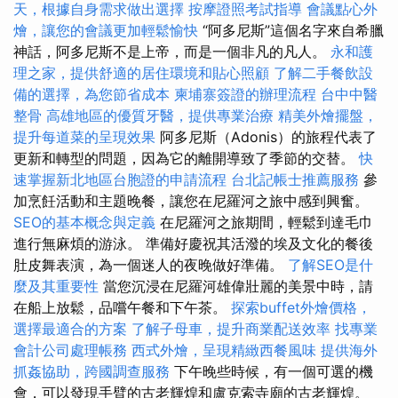
天，根據自身需求做出選擇
按摩證照考試指導
會議點心外
燴，讓您的會議更加輕鬆愉快
“阿多尼斯”這個名字來自希臘
神話，阿多尼斯不是上帝，而是一個非凡的凡人。
永和護
理之家，提供舒適的居住環境和貼心照顧
了解二手餐飲設
備的選擇，為您節省成本
柬埔寨簽證的辦理流程
台中中醫
整骨
高雄地區的優質牙醫，提供專業治療
精美外燴擺盤，
提升每道菜的呈現效果
阿多尼斯（Adonis）的旅程代表了
更新和轉型的問題，因為它的離開導致了季節的交替。
快
速掌握新北地區台胞證的申請流程
台北記帳士推薦服務
參
加烹飪活動和主題晚餐，讓您在尼羅河之旅中感到興奮。
SEO的基本概念與定義
在尼羅河之旅期間，輕鬆到達毛巾
進行無麻煩的游泳。 準備好慶祝其活潑的埃及文化的餐後
肚皮舞表演，為一個迷人的夜晚做好準備。
了解SEO是什
麼及其重要性
當您沉浸在尼羅河雄偉壯麗的美景中時，請
在船上放鬆，品嚐午餐和下午茶。
探索buffet外燴價格，
選擇最適合的方案
了解子母車，提升商業配送效率
找專業
會計公司處理帳務
西式外燴，呈現精緻西餐風味
提供海外
抓姦協助，跨國調查服務
下午晚些時候，有一個可選的機
會，可以發現手臂的古老輝煌和盧克索寺廟的古老輝煌。