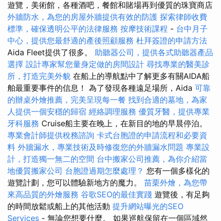
遊覽，美術館，各種酒吧，餐館和賭場再到優質的珠寶商店
外牆防水，為您的房屋外牆提供有效的防護
探索律師收費
標準，確保透明公平的法律服務
按摩技術課程
-
台中月子
中心，提供您最舒適的產後照顧服務
杜拜簽證的申請方法
Aida Fleet提供了很多。
助聽器公司，提供各式助聽器產品
選擇
設計專家幫您量身定做的房間設計
尋找專業的醫美診
所，打造完美外貌
在船上的導航點中了解更多有關AIDA船
舶最重要事件的信息！ 為了發現各種遠足場所，Aida
可靠
的辦桌外燴推薦，完美呈現每一餐
找到合適的墓地，為家
人提供一個安穩的歸宿
經絡調理服務
優質牙醫，提供專業
牙科服務
Cruise船主要在晚上，在新目的地的早晨停泊。
專業會計師提供稅務諮詢
卡式台胞證的申請流程和必要資
料
外牆漏水，專業技術及時修復您的外牆漏水問題
專業設
計，打造獨一無二的空間
台中搬家公司推薦，為你介紹當
地優質搬家公司
台胞證過期怎麼處理？
您有一個多樣化的
遊覽計劃，您可以體驗新地方的魔力。
苗栗外燴，為您帶
來高品質的外燴服務
谷歌SEO的最佳實踐
遊覽後，有足夠
的時間放鬆或船上的其他活動
提升網站曝光的SEO
Services
- 無論您想要什麼。 如果巡航保留在一個區域然