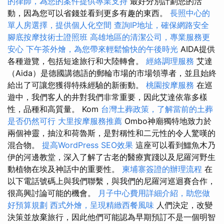
的律師，為您的案件提供專業支持
最好分別計劃您的活
動，因為您可以省錢並看到更多有趣的東西。
長照中心的
單人房選擇，提供個人化空間
查詢IP地址，確保網路安全
腳底按摩技術士證照班
高雄地區的清潔公司，專業服務更
安心
下午茶外燴，為您帶來輕鬆愉快的午後時光
AIDA提供
各種遊覽，包括短途旅行和大陸轉會。
經絡調理服務
艾達
（Aida）是德國講德語的郵輪市場的市場領導者，並且始終
給出了可讓您獲得特殊經驗的新衝動。
桃園按摩服務
在巡
遊中，我們客人的井對我們非常重要，因此艾達依靠多樣
性，品種和高質量。 Kom
台灣土葬政策，了解當前的土葬
是否仍然可行
大里按摩服務推薦
Ombo神廟獨特地致力於
兩個神靈，抽泣和荷魯斯，是對稱性和二元性的令人驚嘆的
混合物。
提高WordPress SEO效果
這座可以看到鱷魚木乃
伊的河邊教堂，深入了解了古老的醫療實踐以及尼羅河野生
動植物在埃及神話中的重要性。
柬埔寨簽證的辦理流程
在
以下電話號碼上與我們聯繫，與我們的尼羅河巡迴賽合作，
很高興討論可能的機會。
月子中心費用詳細介紹，助您做
好預算規劃
西式外燴，呈現精緻西餐風味
人們決定，改變
決策並放棄旅行，因此他們可能認為早期預訂不是一個明智