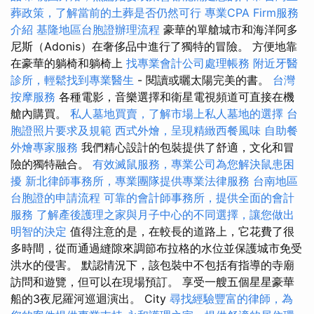
葬政策，了解當前的土葬是否仍然可行
專業CPA Firm服務
介紹
基隆地區台胞證辦理流程
豪華的單艙城市和海洋阿多
尼斯（Adonis）在奢侈品中進行了獨特的冒險。 方便地靠
在豪華的躺椅和躺椅上
找專業會計公司處理帳務
附近牙醫
診所，輕鬆找到專業醫生
- 閱讀或曬太陽完美的書。
台灣
按摩服務
各種電影，音樂選擇和衛星電視頻道可直接在機
艙內購買。
私人墓地買賣，了解市場上私人墓地的選擇
台
胞證照片要求及規範
西式外燴，呈現精緻西餐風味
自助餐
外燴專家服務
我們精心設計的包裝提供了舒適，文化和冒
險的獨特融合。
有效滅鼠服務，專業公司為您解決鼠患困
擾
新北律師事務所，專業團隊提供專業法律服務
台南地區
台胞證的申請流程
可靠的會計師事務所，提供全面的會計
服務
了解產後護理之家與月子中心的不同選擇，讓您做出
明智的決定
值得注意的是，在較長的道路上，它花費了很
多時間，從而通過縫隙來調節布拉格的水位並保護城市免受
洪水的侵害。 默認情況下，該包裝中不包括有指導的寺廟
訪問和遊覽，但可以在現場預訂。 享受一艘五個星星豪華
船的3夜尼羅河巡迴演出。 City
尋找經驗豐富的律師，為