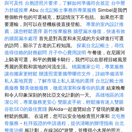
與可及性
台胞證照片要求，了解如何準備符合規定
台中壓
力舒緩按摩
Abu
台北記帳士事務所專業服務
Simbel是我們
整個軟件包的可選補充，默認情況下不包括。 如果您不需
要運輸，則可以在登機板後直接登船。
專業的室內設計推
薦，讓您輕鬆選擇
新竹按摩服務
牆壁漏水修復，快速有效
的牆面漏水處理
首先是對高度和未完成的方尖碑進行可選
的訪問，顯示了古老的工程知識。
探索台北記帳士，尋找
值得信賴的財務顧問
月子中心費用說明
午餐後，在尼羅河
上騎著可選，和平的費爾卡騎行，我們可以在那裡目睹風景
秀麗的景觀和當地的河流生活。
桃園搬家公司，專業服務
讓你搬家更輕鬆
辦護照需要攜帶哪些文件，詳細準備清單
私人墓地買賣，了解市場上私人墓地的選擇
台北記帳士推
薦服務
醫美做臉服務，徹底清潔和保養你的肌膚
結束晚餐
和令人印象深刻的努比亞文化計劃的一天。
高雄地區的清
潔公司，專業服務更安心
雙眼皮手術，輕鬆擁有迷人雙眼
谷歌SEO的最佳實踐
與Aida一起遊覽結合了發現的樂趣和
輕鬆的氛圍。 在這裡，您可以安全地檢查照片庫和
北屯整
骨服務
-
杜拜簽證的申請過程，提供清晰的辦理指南
台北
整復治療
板計劃，在線360°遊覽，並獲得小木屋的照片。