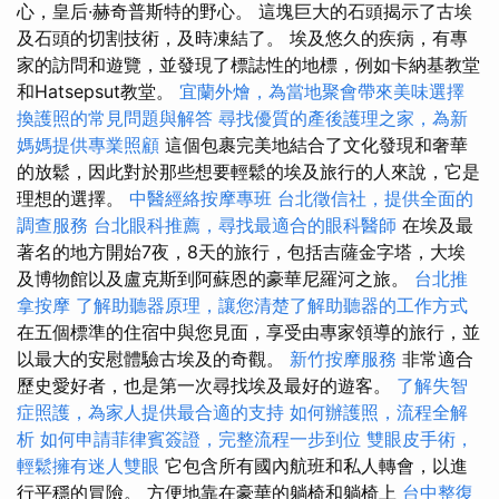
心，皇后·赫奇普斯特的野心。 這塊巨大的石頭揭示了古埃
及石頭的切割技術，及時凍結了。 埃及悠久的疾病，有專
家的訪問和遊覽，並發現了標誌性的地標，例如卡納基教堂
和Hatsepsut教堂。
宜蘭外燴，為當地聚會帶來美味選擇
換護照的常見問題與解答
尋找優質的產後護理之家，為新
媽媽提供專業照顧
這個包裹完美地結合了文化發現和奢華
的放鬆，因此對於那些想要輕鬆的埃及旅行的人來說，它是
理想的選擇。
中醫經絡按摩專班
台北徵信社，提供全面的
調查服務
台北眼科推薦，尋找最適合的眼科醫師
在埃及最
著名的地方開始7夜，8天的旅行，包括吉薩金字塔，大埃
及博物館以及盧克斯到阿蘇恩的豪華尼羅河之旅。
台北推
拿按摩
了解助聽器原理，讓您清楚了解助聽器的工作方式
在五個標準的住宿中與您見面，享受由專家領導的旅行，並
以最大的安慰體驗古埃及的奇觀。
新竹按摩服務
非常適合
歷史愛好者，也是第一次尋找埃及最好的遊客。
了解失智
症照護，為家人提供最合適的支持
如何辦護照，流程全解
析
如何申請菲律賓簽證，完整流程一步到位
雙眼皮手術，
輕鬆擁有迷人雙眼
它包含所有國內航班和私人轉會，以進
行平穩的冒險。 方便地靠在豪華的躺椅和躺椅上
台中整復