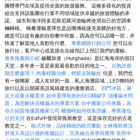
團體專門在埃及提供全面的旅遊服務。 這種多樣化的投資
組合支持該集團在行業不同領域提供卓越的旅遊體驗的承
諾。 城市和海洋阿多尼斯尼羅河遊輪將使用自己的空調車
輛轉移。 晚餐運輸選擇也是品嚐傳統捷克菜餚的好地方，
總是可以從有趣的自助餐中吃飯，因為您可以品嚐一切，并
快速了解當地人喜歡吃什麼。
專業網路行銷公司
您可以在
旅行社，客戶中心或直接在在線預訂上預訂我們的運輸。
推拿推薦與介紹
赫爾加達（Hurghada）是紅海海岸的假日
天堂，多年來一直是家庭最喜歡的目的地之一。
台胞證過
期怎麼處理？
肉毒桿菌治療，輕鬆去除皺紋
但是，我們也
有一個獨家，成人友好的一面，私人海灘區域，LED獨特的
旅行以及以開羅英語風格建造的優雅酒店。
四門冰箱，滿
足大容量冷藏需求
如何選擇有效的SEO關鍵字
頂樓漏水問
題，為您解決頂樓漏水的專業方案
台中搬家公司推薦，為
你介紹當地優質搬家公司
離婚時如何收集證據，專業徵信
社的支持
在Edfu中發現荷魯斯教堂，這是保存完好的古老
教堂之一。
歐式外燴，品味精緻的歐式餐點
士林撥筋療法
舒適又具設計感的客廳設計，完美融合美學與實用
長照中