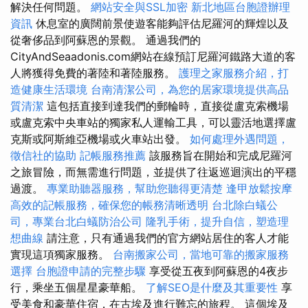
解決任何問題。
網站安全與SSL加密
新北地區台胞證辦理
資訊
休息室的廣闊前景使遊客能夠評估尼羅河的輝煌以及
從奢侈品到阿蘇恩的景觀。 通過我們的
CityAndSeaadonis.com網站在線預訂尼羅河鐵路大道的客
人將獲得免費的著陸和著陸服務。
護理之家服務介紹，打
造健康生活環境
台南清潔公司，為您的居家環境提供高品
質清潔
這包括直接到達我們的郵輪時，直接從盧克索機場
或盧克索中央車站的獨家私人運輸工具，可以靈活地選擇盧
克斯或阿斯維亞機場或火車站出發。
如何處理外遇問題，
徵信社的協助
記帳服務推薦
該服務旨在開始和完成尼羅河
之旅冒險，而無需進行問題，並提供了往返巡迴演出的平穩
過渡。
專業助聽器服務，幫助您聽得更清楚
逢甲放鬆按摩
高效的記帳服務，確保您的帳務清晰透明
台北除白蟻公
司，專業台北白蟻防治公司
隆乳手術，提升自信，塑造理
想曲線
請注意，只有通過我們的官方網站居住的客人才能
實現這項獨家服務。
台南搬家公司，當地可靠的搬家服務
選擇
台胞證申請的完整步驟
享受從五夜到阿蘇恩的4夜步
行，乘坐五個星星豪華船。
了解SEO是什麼及其重要性
享
受美食和豪華住宿，在古埃及進行難忘的旅程。 這個埃及