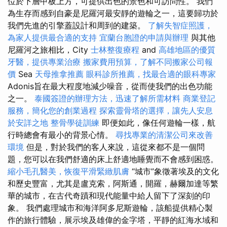
位於下層甲板上方，可提供出色的景色和可訪問性。 我們
為生存而感到自豪是尼羅河最安靜的遊輪之一，這要歸功於
我們先進的引擎蓋設計和周到的建築。
了解失智症照護，
為家人提供最合適的支持
宜蘭台胞證的申請與辦理
與其他
尼羅河之旅相比，City
士林整復療程
and
高雄地區的優質
牙醫，提供專業治療
搬家費用預算，了解不同搬家公司報
價
Sea
天母推拿推薦
眼科診所推薦，找最合適的眼科專家
Adonis旨在最大程度地減少噪音，從而使我們的出色功能
之一。
泰國簽證的辦理方法，迅速了解所需材料
商業登記
服務，簡化您的創業過程
探索靈骨塔的選擇，讓先人安息
於安詳之地
整骨學徒訓練
即便如此，像任何遊輪一樣，航
行時總會有最小的背景心情。
尋找專業的清潔公司來改善
環境
但是，對於我們的客人來說，這從來都不是一個問
題，您可以在我們舒適的床上舒適地睡覺而不會感到困惑。
縮小毛孔醫美，恢復平滑緊緻肌膚
“城市”象徵著埃及的文化
和歷史豐富，尤其是盧克索，阿斯通，開羅，赫爾加達等繁
華的城市，在古代奇蹟和現代能量中給人留下了深刻的印
象。 我們處理城市和海洋阿多尼斯遊輪，該船提供精心製
作的旅行體驗，展示埃及雄偉的金字塔，平靜的紅海水域和