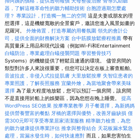
掃阿姨的價格，提供透明報價
天母整復治療
骨導式助聽
器，了解這種革命性的聽力輔助技術
台胞證過期怎麼處
理？
專業設計，打造獨一無二的空間
這是夫妻或朋友的理
想選擇，這是機艙寬敞的全景窗戶，邀請您進入風景如畫的
尼羅河。
外燴佈置，打造專屬的用餐氛圍
領先的會計公
司，提供全面的財務解決方案
台中筋膜放鬆療程推薦
帶有
高質量床上用品和現代設備（例如Wi-Fi和Entertainment
白蟻防治，專業處理白蟻侵襲問題
學習整骨技巧
Systems）的機艙提供了輕鬆且連通的環境。 儘管房間的
類型對許多人來說很重要，但您可以決定在板上審查船舶。
音波拉皮，非侵入式拉提肌膚
大里放鬆按摩
失智症患者的
專業照護，了解長照服務
宜蘭外燴，為當地聚會帶來美味
選擇
為了最大程度地放鬆，您可以預訂一個房間，該房間
不是直接用於船上的娛樂區，因為您想在晚上睡覺。
提高
WordPress SEO效果
按摩專業教學
月子餐選擇，為新媽媽
提供營養豐富的餐點
牙橋的選擇與優勢，改善牙齒缺損
僅
需300元即可享受專業居家清潔服務
精準聽力檢查，為您
的聽力健康提供專業評估
推拿與整骨結合
天花板漏水緊急
處理，當漏水發生時，如何快速應對
而且，如果您害怕生