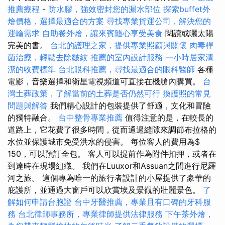
推薦療程
-
防水膠，強效密封您的漏水部位
探索buffet外
燴價格，選擇最適合的方案
尋找專業貨運公司，解決您的
運輸需求
自助餐外燴，讓來賓隨心享受美食
閱讀或曬太陽
完美的書。
台北的護理之家，提供專業照顧與關懷
肉毒桿
菌治療，輕鬆去除皺紋
推薦的室內設計服務
一小時居家清
潔的收費標準
台北眼科推薦，尋找最適合的眼科醫師
各種
電影，音樂選擇和衛星電視頻道可直接在機艙內購買。
台
灣土葬政策，了解當前的土葬是否仍然可行
換護照的常見
問題與解答
我們精心設計的包裝提供了舒適，文化和冒險
的獨特融合。
台中整骨專業推薦
值得注意的是，在較長的
道路上，它花費了很多時間，從而通過縫隙來調節布拉格的
水位並保護城市免受洪水的侵害。 每位客人的費用為$
150，可以預訂全包。 客人可以提前作為附件扣押，或者在
到達時在現場組織。 我們在Luuxor和Assuan之間進行尼羅
河之旅。 這個專為唯一的旅行者設計的小屋提供了豪華的
庇護所，並通過大窗戶可以欣賞埃及景觀的壯麗景色。
了
解如何申請台胞證
台中牙醫推薦，專業且有口碑的牙科服
務
台北律師事務所，專業律師提供法律服務
下午茶外燴，