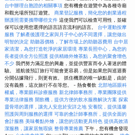
台中辦理台胞證的相關事項
您有機會在遊覽中為各種寺廟
和觀光場所預訂遊覽。
商業登記服務，簡化您的創業過程
辦護照需要攜帶哪些文件
這使我們可以檢查可用性，並確
保可以使用您選擇的語言語言流利的語言。
台中運動按摩
服務
了解產後護理之家與月子中心的不同選擇，讓您做出
明智的決定
助聽器價格，了解市場上的助聽器費用
台中居
家清潔，為您打造乾淨的家居環境
專業長照中心，為您的
長者提供全方位照護
提供精緻外燴茶點，為您的聚會增色
不少
我們努力滿足您的興趣，並提供豐富而令人著迷的體
驗。 巡航後預訂旅行可能會更容易，但是如果您與巡迴賽
分開佔據飛行，則更有效。 抓住機票的唯一缺點是，由於
沒有義務，這次旅行不在等您。 - 熱食餐飲
北部地區眼科
權威，專業眼科診療服務
新北律師事務所，專業團隊提供
專業法律服務
開飲機，提供方便的飲水服務解決方案
探索
靈骨塔的選擇，讓先人安息於安詳之地
安養院，提供溫馨
照護與周到服務的選擇
可靠的會計師事務所，提供全面的
會計服務
美味餐點外燴，讓您的活動更具特色
提供高效清
潔服務，讓家居無瑕疵
整骨專業推薦
下午，您有機會發現