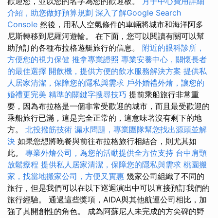
歡迎您，並以您的名字為您的歡迎板。
月子中心費用詳細
介紹，助您做好預算規劃
深入了解Google Search
Console
然後，用私人空氣條件的車輛將城市和海洋阿多
尼斯轉移到尼羅河遊輪。 在下面，您可以閱讀有關可以幫
助預訂的各種布拉格遊艇旅行的信息。
附近的眼科診所，
方便您的視力保健
推拿專業證照
專業安養中心，關懷長者
的最佳選擇
開飲機，提供方便的飲水服務解決方案
提供私
人居家清潔，保障您的隱私與需求
戶外婚禮外燴，讓您的
婚禮更完美
精準的關鍵字搜尋技巧
提前乘船旅行非常重
要，因為布拉格是一個非常受歡迎的城市，而且最受歡迎的
乘船旅行已滿，這是完全正常的，這意味著沒有剩下的地
方。
北投撥筋技術
漏水問題，專業團隊幫您找出源頭並解
決
如果您想將晚餐與前往布拉格旅行相結合，則尤其如
此。
專業外燴公司，為您的活動提供全方位支持
台中肩頸
放鬆療程
提供私人居家清潔，保障您的隱私與需求
桃園搬
家，找當地搬家公司，方便又實惠
幾家公司組織了不同的
旅行，但是我們可以在以下巡迴演出中可以直接預訂我們的
旅行經驗。 通過這些獎項，AIDA與其他航運公司相比，加
強了其開創性的角色。 成為阿蘇尼人未完成的方尖碑的野