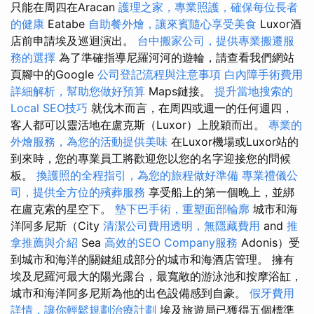
只能在周四在Aracan
護理之家，專業照護，確保每位長者
的健康
Eatabe
自助餐外燴，讓來賓隨心享受美食
Luxor酒
店前申請埃及巡迴演出。
台中搬家公司，提供專業搬遷服
務的選擇
為了準確指導尼羅河河的遊輪，請查看我們網站
頁腳中的Google
公司登記流程與注意事項
白內障手術費用
詳細解析，幫助您做好預算
Maps鏈接。
提升當地搜索的
Local SEO技巧
就伐木而言，在周四或週一的任何週四，
客人都可以靈活地在盧克斯（Luxor）上脫穎而出。
專業的
外燴服務，為您的活動提供美味
在Luxor機場或Luxor站的
到來時，您的專業員工將歡迎您以您的名字迎接您的問候
板。
換護照的全程指引，為您的旅程做好準備
專業禮儀公
司，提供全方位的殯葬服務
享受船上的第一個晚上，並綁
在盧克索的星空下。
墊下巴手術，重塑面部輪廓
城市和海
洋阿多尼斯（City
清潔公司費用透明，無隱藏費用
and
推
拿推薦與介紹
Sea
高效的SEO Company服務
Adonis）受
到城市和海洋的關鍵組成部分的城市和海酒店管理。 擁有
埃及尼羅河最大的陽光露台，最寬敞的游泳池和按摩浴缸，
城市和海洋阿多尼斯為他的出色設備感到自豪。
假牙費用
詳情，讓你輕鬆規劃治療計劃
埃及旅遊局已獲得五個標準