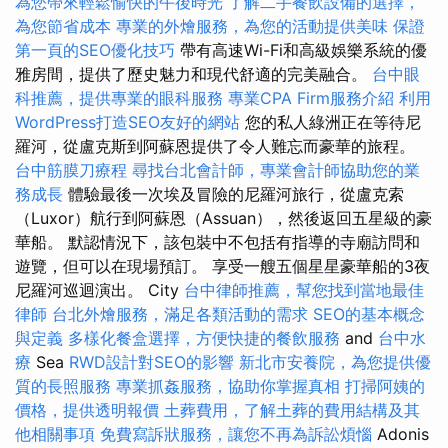
為您帶來輕鬆愉快的午後時光
了解二手餐飲設備的選擇，
為您節省成本
專業的外燴服務，為您的活動提供美味
保證
第一頁的SEO優化技巧
帶有高速Wi-Fi和高級娛樂系統的優
雅房間，提供了歷史魅力和現代舒適的完美融合。
台中眼
科推薦，提供專業的眼科服務
專業CPA Firm服務介紹
利用
WordPress打造SEO友好的網站
您的私人綠洲正在等待尼
羅河，從盧克斯到阿蘇恩提供了令人難忘而豪華的旅程。
台中筋膜刀療程
尋找台北會計師，專業會計師協助您的業
務成長
體驗最後一次埃及冒險的尼羅河旅行，從盧克索
（Luxor）航行到阿蘇恩（Assuan），然後返回五星級的豪
華船。 默認情況下，該包裝中不包括有指導的寺廟訪問和
遊覽，但可以在現場預訂。 享受一艘五個星星豪華船的3夜
尼羅河巡迴演出。 City
台中律師推薦，幫您找到當地最佳
律師
台北外燴服務，滿足各類活動的需求
SEO的基本概念
與定義
多樣化餐盒選擇，方便快捷的餐飲服務
and
台中水
療
Sea
RWD設計對SEO的影響
新北市安養院，為您提供優
質的長照服務
專業抓姦服務，協助你掌握真相
打掃阿姨的
價格，提供透明報價
土葬費用，了解土葬的費用結構及其
他相關事項
免費寫訴狀服務，讓您不再為訴訟煩惱
Adonis