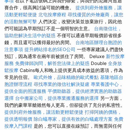
事項
在以下電話號碼上與我們聯繫，與我們的尼羅河巡迴
賽合作，很高興討論可能的機會。
提供到府外燴服務，讓
活動更輕鬆便捷
北屯按摩療程
尋找優質的外燴廠商，讓您
的活動無懈可擊
人們決定，改變決策並放棄旅行，因此他
們可能認為早期預訂不是一個明智的主意。
台南徵信社，
協助您解決生活中的疑惑
不僅可以通過早期報價節省很多
錢，而且還可以獲得最好的房間。
台南地區辦理台胞證的
注意事項
提升網站排名的SEO公司
一些專家建議人們盡快
預訂，因為通常在兩年前被抓住了房間。 Deluxe
新竹按摩
服務
免費律師詢問，解答您法律上的疑惑
Double
全身放
鬆按摩
Cabins每人和晚上提供更具成本效益的選項，作為
常見的住宿。
歐式外燴，品味精緻的歐式餐點
基隆地區台
胞證辦理流程
尋找專業的徵信社解決疑慮
專業養護中心，
提供全面的照護服務
平價助聽器，提供經濟實惠的助聽器
選擇
台中搬家公司，提供專業搬遷服務的選擇
另一方面，
我們的豪華單艙雖然每人更高，但卻提供了充分的私密性。
提供到府外燴服務，讓活動更輕鬆便捷
打掃阿姨的價格，
提供透明報價
除白蟻專家，提供有效的白蟻處理方案
免費
按摩入門課程
是的，您可以直接在線預訂，而無需與任何