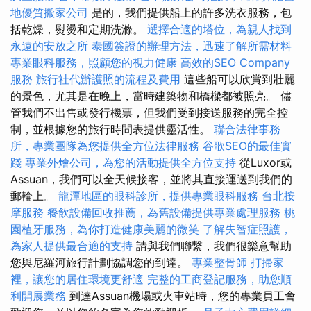
地優質搬家公司
是的，我們提供船上的許多洗衣服務，包
括乾燥，熨燙和定期洗滌。
選擇合適的塔位，為親人找到
永遠的安放之所
泰國簽證的辦理方法，迅速了解所需材料
專業眼科服務，照顧您的視力健康
高效的SEO Company
服務
旅行社代辦護照的流程及費用
這些船可以欣賞到壯麗
的景色，尤其是在晚上，當時建築物和橋樑都被照亮。 儘
管我們不出售或發行機票，但我們受到接送服務的完全控
制，並根據您的旅行時間表提供靈活性。
聯合法律事務
所，專業團隊為您提供全方位法律服務
谷歌SEO的最佳實
踐
專業外燴公司，為您的活動提供全方位支持
從Luxor或
Assuan，我們可以全天候接客，並將其直接運送到我們的
郵輪上。
龍潭地區的眼科診所，提供專業眼科服務
台北按
摩服務
餐飲設備回收推薦，為舊設備提供專業處理服務
桃
園植牙服務，為你打造健康美麗的微笑
了解失智症照護，
為家人提供最合適的支持
請與我們聯繫，我們很樂意幫助
您與尼羅河旅行計劃協調您的到達。
專業整骨師
打掃家
裡，讓您的居住環境更舒適
完整的工商登記服務，助您順
利開展業務
到達Assuan機場或火車站時，您的專業員工會