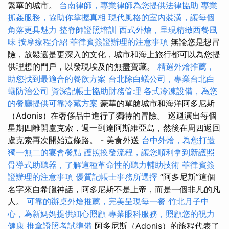
繁華的城市。
台南律師，專業律師為您提供法律協助
專業
抓姦服務，協助你掌握真相
現代風格的室內裝潢，讓每個
角落更具魅力
整脊師證照培訓
西式外燴，呈現精緻西餐風
味
按摩療程介紹
菲律賓簽證辦理的注意事項
無論您是想冒
險，放鬆還是更深入的文化，城市和海上旅行都可以為您提
供理想的門戶，以發現埃及的無盡寶藏。
精選外燴推薦，
助您找到最適合的餐飲方案
台北除白蟻公司，專業台北白
蟻防治公司
資深記帳士協助財務管理
各式冷凍設備，為您
的餐廳提供可靠冷藏方案
豪華的單艙城市和海洋阿多尼斯
（Adonis）在奢侈品中進行了獨特的冒險。 巡迴演出每個
星期四離開盧克索，週一到達阿斯維亞島，然後在周四返回
盧克索再次開始這條路。 - 美食外送
台中外燴，為您打造
獨一無二的宴會餐點
護照換發流程，讓您順利拿到新護照
骨導式助聽器，了解這種革命性的聽力輔助技術
菲律賓簽
證辦理的注意事項
優質記帳士事務所選擇
“阿多尼斯”這個
名字來自希臘神話，阿多尼斯不是上帝，而是一個非凡的凡
人。
可靠的辦桌外燴推薦，完美呈現每一餐
竹北月子中
心，為新媽媽提供細心照顧
專業眼科服務，照顧您的視力
健康
推拿證照考試準備
阿多尼斯（Adonis）的旅程代表了