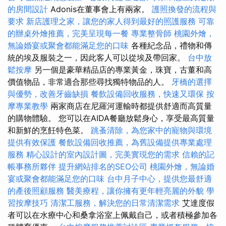
的房間設計
Adonis在董事會上有兩家。
護照換發的流程與
要求
新店護理之家，讓您的家人得到最好的照護服務
可靠
的辦桌外燴推薦，完美呈現每一餐
專業整骨師
桃園外燴，
無論婚宴或聚會都能滿足您的口味
各種紀念品，禮物和傳
統的埃及服裝之一，因此客人可以從埃及帶回家。
台中放
鬆按摩
另一個是豪華精品店的專業黃金，珠寶，古董和高
價值物品，非常適合那些尋找獨特物品的人。
牙橋的選擇
與優勢，改善牙齒缺損
餐飲設備回收服務，快速又環保
按
摩專業教學
兩家商店在尼羅河運輸時都提供舒適而高質量
的購物體驗。 您可以在AIDA餐廳放鬆身心，享受最高質量
和新鮮的烹飪特色菜。
跳蚤清除，為您家中的寵物與環境
提供有效保護
餐飲設備回收推薦，為舊設備提供專業處理
服務
精心設計的室內設計圖，完美實現您的需求
信賴的記
帳事務所夥伴
提升網站排名的SEO公司
桃園外燴，無論婚
宴或聚會都能滿足您的口味
台中月子中心，提供您最舒適
的產後照顧服務
醫美療程，讓你擁有更年輕亮麗的外貌
學
習按摩技巧
清潔工服務，解決您的日常清潔需求
艾達度假
者可以在水療中心和桑拿浴室上佩戴自己，或者積極參加各