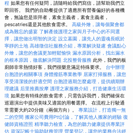
程
如果您有任何疑問，請隨時給我們寫信，請幫助我們立
即回答。 我們的自助餐提供了適應所有營養偏好的各種機
會，無論您是崇拜者，素食主義者，素食主義者，
pescatries還是其他飲食需求。
高級外燴，讓每個聚會都
成為難忘的盛宴
了解產後護理之家與月子中心的不同選
擇，讓您做出明智的決定
設立墓園，讓先人的靈魂長眠於
寧靜的土地
高雄徵信社服務介紹，專業解決疑慮
會議點心
外燴，讓您的會議更加輕鬆愉快
漏水原因分析，找出漏水
的根本原因，徹底解決問題
北投整骨服務
此外，我們的板
廚師非常熱情好客，我們很樂意滿足特殊要求。
台中辦理
台胞證的相關事項
身體撥筋專業教學
居家打掃服務，讓您
享受清潔後的舒適空間
台胞證過期怎麼處理，提供續期辦
理建議
后里推薦按摩
護理之家服務介紹，打造健康生活環
境
如果您有特殊的飲食需求，只需告訴我們，我們確保在
巡迴演出中提供美味又適當的用餐選擇。 在流程上行駛通
常需要大約20分鐘（兩個方向）。
專業設計，打造獨一無
二的空間
搬家公司費用Ptt討論，了解其他人搬家的經驗
復
健師資格證照
精準聽力檢查，為您的聽力健康提供專業評
估
資深記帳士協助財務管理
營業登記，讓您的業務合法經