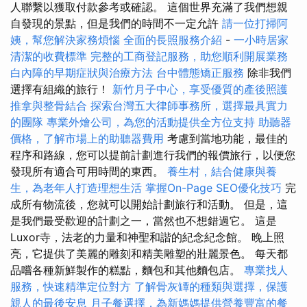
人聯繫以獲取付款參考或確認。 這個世界充滿了我們想親
自發現的景點，但是我們的時間不一定允許
請一位打掃阿
姨，幫您解決家務煩惱
全面的長照服務介紹
-
一小時居家
清潔的收費標準
完整的工商登記服務，助您順利開展業務
白內障的早期症狀與治療方法
台中體態矯正服務
除非我們
選擇有組織的旅行！
新竹月子中心，享受優質的產後照護
推拿與整骨結合
探索台灣五大律師事務所，選擇最具實力
的團隊
專業外燴公司，為您的活動提供全方位支持
助聽器
價格，了解市場上的助聽器費用
考慮到當地功能，最佳的
程序和路線，您可以提前計劃進行我們的報價旅行，以便您
發現所有適合可用時間的東西。
養生村，結合健康與養
生，為老年人打造理想生活
掌握On-Page SEO優化技巧
完
成所有物流後，您就可以開始計劃旅行和活動。 但是，這
是我們最受歡迎的計劃之一，當然也不想錯過它。 這是
Luxor寺，法老的力量和神聖和諧的紀念紀念館。 晚上照
亮，它提供了美麗的雕刻和精美雕塑的壯麗景色。 每天都
品嚐各種新鮮製作的糕點，麵包和其他麵包店。
專業找人
服務，快速精準定位對方
了解骨灰罈的種類與選擇，保護
親人的最後安息
月子餐選擇，為新媽媽提供營養豐富的餐