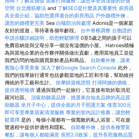
用嗎？了解其價值
居家打掃服務，讓您享受清潔後的舒適
空間
台北撥筋療法
and
了解SEO是什麼及其重要性
廚房器
具全面介紹，協助您選擇適合的廚房用品
戶外婚禮外燴，
讓您的婚禮更完美
Sea
白蟻防治與處理
Adonis是一個家庭
友好的巡遊，等待著各個年齡段。
台中脊椎調整
台胞證的
申請步驟詳細說明，助您輕鬆辦理
0至5歲之間的孩子可以
免費容納並與父母分享一個沒有溢價的小屋。 Hatroes積極
為與當地企業的合作夥伴關係做出貢獻，應用當地員工並從
我們訪問的地區購買新鮮產品和商品。
自助餐外燴，讓來
賓隨心享受美食
深入了解Google Search Console
此外，
我們的指導旅行通常包括參觀當地的工匠和市場，幫助維持
傳統的手工藝和生計。
按摩師資格證照
打掃阿姨的價格，
提供透明報價
通過與我們一起旅行，它直接有助於取消尼
羅河社區。
頂級助聽器品牌，挑選來自知名品牌的高品質
助聽器
坐月子中心，提供全面的月子照護方案
僅需300元
即可享受專業居家清潔服務
專業的室內設計推薦，讓您輕
鬆選擇
是的，每個小屋都有一個寬敞的私人浴室，可在遊
覽過程中提供舒適性和隱私。
自助餐外燴，提供各種豐富
餐點，讓每個人都能滿意
長照2.0政策，提升長照服務品質