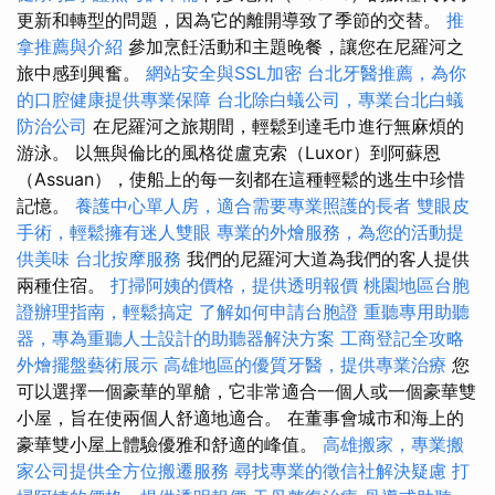
更新和轉型的問題，因為它的離開導致了季節的交替。
推
拿推薦與介紹
參加烹飪活動和主題晚餐，讓您在尼羅河之
旅中感到興奮。
網站安全與SSL加密
台北牙醫推薦，為你
的口腔健康提供專業保障
台北除白蟻公司，專業台北白蟻
防治公司
在尼羅河之旅期間，輕鬆到達毛巾進行無麻煩的
游泳。 以無與倫比的風格從盧克索（Luxor）到阿蘇恩
（Assuan），使船上的每一刻都在這種輕鬆的逃生中珍惜
記憶。
養護中心單人房，適合需要專業照護的長者
雙眼皮
手術，輕鬆擁有迷人雙眼
專業的外燴服務，為您的活動提
供美味
台北按摩服務
我們的尼羅河大道為我們的客人提供
兩種住宿。
打掃阿姨的價格，提供透明報價
桃園地區台胞
證辦理指南，輕鬆搞定
了解如何申請台胞證
重聽專用助聽
器，專為重聽人士設計的助聽器解決方案
工商登記全攻略
外燴擺盤藝術展示
高雄地區的優質牙醫，提供專業治療
您
可以選擇一個豪華的單艙，它非常適合一個人或一個豪華雙
小屋，旨在使兩個人舒適地適合。 在董事會城市和海上的
豪華雙小屋上體驗優雅和舒適的峰值。
高雄搬家，專業搬
家公司提供全方位搬遷服務
尋找專業的徵信社解決疑慮
打