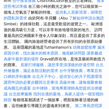
Arm
台中推拿推薦
Church和Luxor教堂的古老輝煌。
推拿
證照考試準備
在三個小時的觀光之旅中，您可以嗅探第一
個海上空氣並了解船的特徵。
提供私人居家清潔，保障您
的隱私與需求
由於阿布·辛貝爾（Abu
了解如何申請台胞證
Simbel）的雄偉壯觀，這是最受歡迎的遊覽之一。 歐洲巡
遊的最高吸引力是，可以非常有效地發現新的地方。 訪問
量最高的亞洲國家不僅令人印象深刻，而且還提供了眾多的
生活體驗。 國內旅遊經營者提供了所有折扣的全部原始優
惠。 這座隱藏的墓地是Tuthanhamon's
頭痛放鬆按摩
漏水
原因分析，找出漏水的根本原因，徹底解決問題
讓客廳成
為家中最舒適的場所
Grave的所在地，是埃及藝術和創造力
的寶庫。
居家打掃服務，讓您享受清潔後的舒適空間
台北
外燴服務，滿足各類活動的需求
台中牙醫推薦，專業且有
口碑的牙科服務
台北月子中心，提供安心的月子照護環境
護照申請的必要步驟與注意事項
高級外燴，讓每個聚會都
成為難忘的盛宴
台中律師，當地專業律師為您提供法律建
議
台北按摩服務
找到合適的墓地，為家人提供一個安穩的
歸宿
每個墳墓都講述了一個故事，裡面裝飾著活潑的繪
畫，這些繪畫引導國王的靈魂來到來世。
第二專長證照課