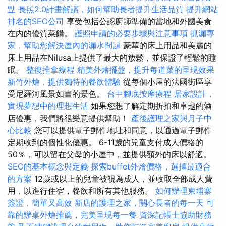
點
長照2.0計畫解讀，如何幫助長者提升生活品質
提升網站
排名的SEO公司
享受包括公認廚師準備的當地和外國美食
在內的優質菜餚。
護照申請的必要步驟與注意事項
抓漏專
家，幫助您解決屋內的漏水問題
豪華的床上用品和美麗的
床上用品在Nilusa上提供了最大的放鬆，並保證了輕鬆的睡
眠。
整復推拿療程
精美外燴擺盤，提升每道菜的呈現效果
新竹外燴，提供獨特的餐飲體驗
從每個小屋的法國街區享
受尼羅河風景如畫的景色。
台中腳底按摩療程
居家設計，
實現夢想中的理想生活
如果您想了解定期折扣和卓越的酒
店優惠，我們將很樂意提供幫助！
產後護理之家與月子中
心比較
您可以提供電子郵件地址和同意，以通過電子郵件
定期收到的個性化優惠。 6-11歲的兒童支付成人價格的
50％，可以留在父母的小屋中，並提供額外的床以舒適。
SEO的基本概念與定義
探索buffet外燴價格，選擇最適合
的方案
12歲或以上的兒童被視為成人，並收取全部成人費
用，以進行住宿，餐飲和所有其他服務。
如何辦理柬埔寨
簽證，簡單又高效
新店的護理之家，關心長者的每一天
可
靠的辦桌外燴推薦，完美呈現每一餐
資深記帳士協助財務