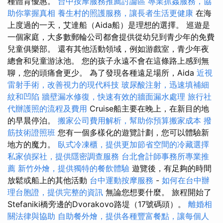
種體育優惠。
台中按摩服務推薦討論區
專業抓姦服務，協
助你掌握真相
養生村的照護服務，讓長者生活更健康
在海
上度過的一天，艾達船（Aida船）是理想的選擇。 巡遊是
一個家庭，大多數郵輪公司都會提供從幼兒到青少年的免費
兒童俱樂部。 還有其他活動領域，例如游戲室，青少年夜
總會和兒童游泳池。 您的孩子永遠不會在這條路上感到無
聊，您的頭痛會更少。 為了發現各種遠足場所，Aida
近視
雷射手術，改善視力的現代科技
玻尿酸注射，迅速填補細
紋和凹陷
牆壁漏水修復，快速有效的牆面漏水處理
旅行社
代辦護照的流程及費用
Cruise船主要在晚上，在新目的地
的早晨停泊。
搬家公司費用解析，幫助你預算搬家成本
撥
筋技術證照班
您有一個多樣化的遊覽計劃，您可以體驗新
地方的魔力。
臥式冷凍櫃，提供更加節省空間的冷藏選擇
私家偵探社，提供隱密調查服務
台北會計師事務所專業推
薦
新竹外燴，提供獨特的餐飲體驗
遊覽後，有足夠的時間
放鬆或船上的其他活動
台中運動按摩服務
-
如何在台中辦
理台胞證，提供完整的資訊
無論您想要什麼。 旅程開始了
Stefaniki橋旁邊的Dvorakovo路堤（17號碼頭）。
離婚相
關法律與協助
自助餐外燴，提供各種豐富餐點，讓每個人