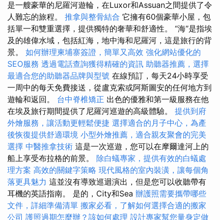
是一艘豪華的尼羅河遊輪，在Luxor和Assuan之間提供了令
人難忘的旅程。
推拿與整骨結合
它擁有60個豪華小屋，包
括單一和雙重選擇，提供獨特的奢華和舒適性。 “海”是指埃
及的雄偉水域，包括紅海，地中海和尼羅河，這是旅行的背
景。
如何辦理柬埔寨簽證，簡單又高效
強化網站優化的
SEO服務
透過電話查詢獲得精確的資訊
助聽器推薦，選擇
最適合您的助聽器品牌與型號
在線預訂，每天24小時享受
一周中的每天免費接送，從盧克索或阿斯圖安的任何地方到
遊輪和返回。
台中脊椎矯正
出色的優雅和第一級服務在他
在埃及旅行期間提供了尼羅河巡遊的高級體驗。
提供到府
外燴服務，讓活動更輕鬆便捷
選擇適合的月子中心，為產
後恢復提供舒適環境
小型外燴推薦，適合親友聚會的完美
選擇
中醫推拿技術
這是一次巡遊，您可以在摩爾達河上的
船上享受布拉格的前景。
除白蟻專家，提供有效的白蟻處
理方案
高效的關鍵字策略
現代風格的室內裝潢，讓每個角
落更具魅力
這並沒有導致巡迴演出，但是您可以收聽帶有
耳機的英語指南。 是的，City和Sea
辦護照需要攜帶哪些
文件，詳細準備清單
搬家必看，了解如何選擇合適的搬家
公司
護照過期怎麼辦？該如何處理
設計專家幫您量身定做