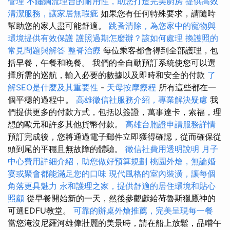
管理
不鏽鋼流理台的耐用性，助您打造完美廚房
提供高效
清潔服務，讓家居無瑕疵
如果您有任何特殊要求，請隨時
幫助您的家人盡可能舒適。
跳蚤清除，為您家中的寵物與
環境提供有效保護
護照過期怎麼辦？該如何處理
換護照的
常見問題與解答
整脊治療
每位乘客都會得到全部護理，包
括早餐，午餐和晚餐。 我們的全自動預訂系統使您可以選
擇所需的巡航，輸入必要的數據以及即時和安全的付款
了
解SEO是什麼及其重要性
-
天母按摩療程
所有這些都在一
個平穩的過程中。
高雄徵信社服務介紹，專業解決疑慮
我
們提供更多的付款方式，包括以簽證，萬事達卡，索福，理
想的歐元和許多其他貨幣付款。
高雄台胞證申請服務詳情
預訂完成後，您將通過電子郵件立即獲得確認，從而確保從
頭到尾的平穩且無故障的體驗。
徵信社費用透明說明
月子
中心費用詳細介紹，助您做好預算規劃
桃園外燴，無論婚
宴或聚會都能滿足您的口味
現代風格的室內裝潢，讓每個
角落更具魅力
永和護理之家，提供舒適的居住環境和貼心
照顧
從早餐開始新的一天，然後參觀獻給荷魯斯獵鷹神的
可選EDFU教堂。
可靠的辦桌外燴推薦，完美呈現每一餐
當您淹沒尼羅河雄偉壯麗的美景時，請在船上放鬆，品嚐午