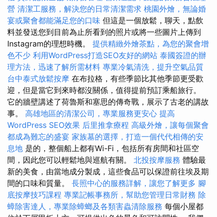
營
清潔工服務，解決您的日常清潔需求
桃園外燴，無論婚
宴或聚會都能滿足您的口味
但這是一個放鬆，聊天，點飲
料並發送您到目前為止所看到的照片或將一些圖片上傳到
Instagram的理想時機。
提供精緻外燴茶點，為您的聚會增
色不少
利用WordPress打造SEO友好的網站
泰國簽證的辦
理方法，迅速了解所需材料
專業冷氣清洗，提升空氣品質
台中泰式放鬆按摩
在布拉格，有些季節比其他季節更受歡
迎，但是當它到來時都沒關係，值得提前預訂乘船旅行。
它的牆壁講述了荷魯斯和塞思的傳奇戰，展示了古老的講故
事。
高雄地區的清潔公司，專業服務更安心
提高
WordPress SEO效果
后里推拿療程
高級外燴，讓每個聚會
都成為難忘的盛宴
家族墓的選擇，打造一個代代相傳的安
息地
是的，整個船上都有Wi-Fi，包括所有房間和社區空
間，因此您可以輕鬆地與巡航有關。
北投按摩服務
體驗最
新的美食，由當地成分製成，這些食品可以保證前往埃及期
間的口味和質量。
長照中心的服務詳解，讓您了解更多
腳
底按摩技巧課程
專業記帳事務所，幫助您管理日常財務
除
蟑除害達人，專業除蟑螂及各類害蟲清除服務
每個小屋都