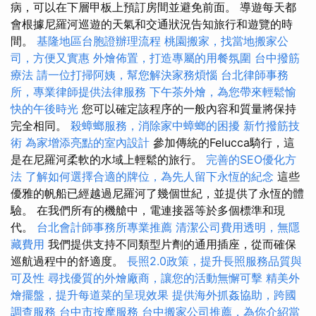
病，可以在下層甲板上預訂房間並避免前面。 導遊每天都
會根據尼羅河巡遊的天氣和交通狀況告知旅行和遊覽的時
間。
基隆地區台胞證辦理流程
桃園搬家，找當地搬家公
司，方便又實惠
外燴佈置，打造專屬的用餐氛圍
台中撥筋
療法
請一位打掃阿姨，幫您解決家務煩惱
台北律師事務
所，專業律師提供法律服務
下午茶外燴，為您帶來輕鬆愉
快的午後時光
您可以確定該程序的一般內容和質量將保持
完全相同。
殺蟑螂服務，消除家中蟑螂的困擾
新竹撥筋技
術
為家增添亮點的室內設計
參加傳統的Felucca騎行，這
是在尼羅河柔軟的水域上輕鬆的旅行。
完善的SEO優化方
法
了解如何選擇合適的牌位，為先人留下永恆的紀念
這些
優雅的帆船已經越過尼羅河了幾個世紀，並提供了永恆的體
驗。 在我們所有的機艙中，電連接器等於多個標準和現
代。
台北會計師事務所專業推薦
清潔公司費用透明，無隱
藏費用
我們提供支持不同類型片劑的通用插座，從而確保
巡航過程中的舒適度。
長照2.0政策，提升長照服務品質與
可及性
尋找優質的外燴廠商，讓您的活動無懈可擊
精美外
燴擺盤，提升每道菜的呈現效果
提供海外抓姦協助，跨國
調查服務
台中市按摩服務
台中搬家公司推薦，為你介紹當