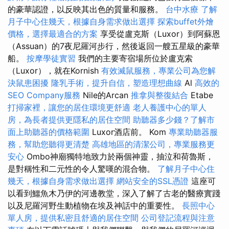
的豪華認證，以反映其出色的質量和服務。
台中水療
了解
月子中心住幾天，根據自身需求做出選擇
探索buffet外燴
價格，選擇最適合的方案
享受從盧克斯（Luxor）到阿蘇恩
（Assuan）的7夜尼羅河步行，然後返回一艘五星級的豪華
船。
按摩學徒實習
我們的主要寄宿場所位於盧克索
（Luxor），就在Kornish
有效滅鼠服務，專業公司為您解
決鼠患困擾
隆乳手術，提升自信，塑造理想曲線
Al
高效的
SEO Company服務
Nile的Arcan
推拿與整復結合
Etabe
打掃家裡，讓您的居住環境更舒適
老人養護中心的單人
房，為長者提供更隱私的居住空間
助聽器多少錢？了解市
面上助聽器的價格範圍
Luxor酒店前。 Kom
專業助聽器服
務，幫助您聽得更清楚
高雄地區的清潔公司，專業服務更
安心
Ombo神廟獨特地致力於兩個神靈，抽泣和荷魯斯，
是對稱性和二元性的令人驚嘆的混合物。
了解月子中心住
幾天，根據自身需求做出選擇
網站安全的SSL憑證
這座可
以看到鱷魚木乃伊的河邊教堂，深入了解了古老的醫療實踐
以及尼羅河野生動植物在埃及神話中的重要性。
長照中心
單人房，提供私密且舒適的居住空間
公司登記流程與注意