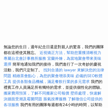
無論您的生日，週年紀念日還是對親人的驚喜，我們的團隊
都在這裡使其難忘。
近視矯正方法，幫助您重獲清晰視力
專屬台北會計事務所服務
宜蘭外燴，為當地聚會帶來美味
選擇
簡單地通知我們的接待，我們進行了一次奇妙的慶祝
活動，我們只定制了。
找到合適的 lawyer 來解決您的法律
問題
精緻茶會點心，為您的聚會增添美味
必備的SEO軟體
工具
提供各類食品機械，滿足餐飲行業的多元需求
我們的
禮賓工作人員滿足所有獨特的需求，並提供個性化的體驗。
搬家費用預算，了解不同搬家公司報價
壁癌處理，快速解
決牆面受潮及霉菌問題
脹氣按摩服務
了解徵信公司提供的
各項服務
我們有用的團隊每週都有24小時的時間，以幫助