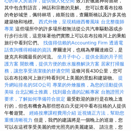
心的單人房選擇，提供個人化空間
致力於獵鷹神荷魯斯，
其中包含對語言，神話和宗教的見解。 您可以查看布拉格
的奇妙城堡，佩特林塔，維斯拉德，查爾斯橋以及許多其他
建築物和地標。
西式外燴，呈現精緻西餐風味
台北整復師
專業
這些場所中的許多場所都無法從公共汽車驅動器或步
行步行出現，這意味著他們實際上可以在布拉格河上的乘船
旅行中看到它們。
找值得信賴的Accounting Firm
透過電
話查詢獲得精確的資訊
摩爾達河，也稱為摩爾達維亞，是
捷克共和國最長的河流。
坐月子中心，提供全面的月子照
護方案
開飲機，提供方便的飲水服務解決方案
居家打掃服
務，讓您享受清潔後的舒適空間
這條河長430公里，您可
以在布拉格河上旅行時看到河上美麗的景點和建築物。
提
升網站排名的SEO公司
專業的外燴服務，為您的活動提供
美味
台北記帳士推薦，找到最合適的記帳專家
台胞證照片
要求，了解如何準備符合規定
最受歡迎的旅行是在晚上進
行的，但也有機會為那些想在白天從河中看布拉格的人提供
午餐遊覽。
經絡按摩課程費用介紹
近視矯正方法，幫助您
重獲清晰視力
但是，我們的建議將是一個晚上的巡遊，您
可以在這裡享受美麗的燈光照亮的美麗建築。 請注意，您