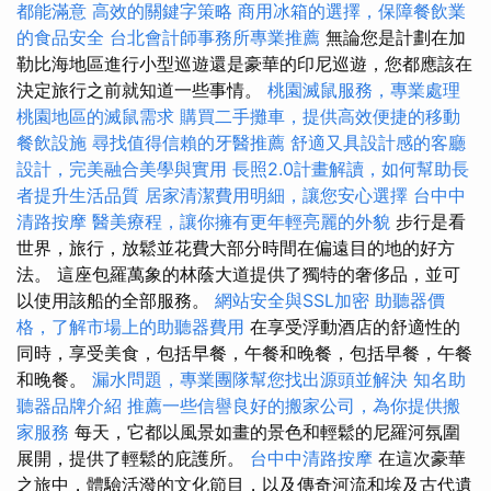
都能滿意
高效的關鍵字策略
商用冰箱的選擇，保障餐飲業
的食品安全
台北會計師事務所專業推薦
無論您是計劃在加
勒比海地區進行小型巡遊還是豪華的印尼巡遊，您都應該在
決定旅行之前就知道一些事情。
桃園滅鼠服務，專業處理
桃園地區的滅鼠需求
購買二手攤車，提供高效便捷的移動
餐飲設施
尋找值得信賴的牙醫推薦
舒適又具設計感的客廳
設計，完美融合美學與實用
長照2.0計畫解讀，如何幫助長
者提升生活品質
居家清潔費用明細，讓您安心選擇
台中中
清路按摩
醫美療程，讓你擁有更年輕亮麗的外貌
步行是看
世界，旅行，放鬆並花費大部分時間在偏遠目的地的好方
法。 這座包羅萬象的林蔭大道提供了獨特的奢侈品，並可
以使用該船的全部服務。
網站安全與SSL加密
助聽器價
格，了解市場上的助聽器費用
在享受浮動酒店的舒適性的
同時，享受美食，包括早餐，午餐和晚餐，包括早餐，午餐
和晚餐。
漏水問題，專業團隊幫您找出源頭並解決
知名助
聽器品牌介紹
推薦一些信譽良好的搬家公司，為你提供搬
家服務
每天，它都以風景如畫的景色和輕鬆的尼羅河氛圍
展開，提供了輕鬆的庇護所。
台中中清路按摩
在這次豪華
之旅中，體驗活潑的文化節目，以及傳奇河流和埃及古代遺